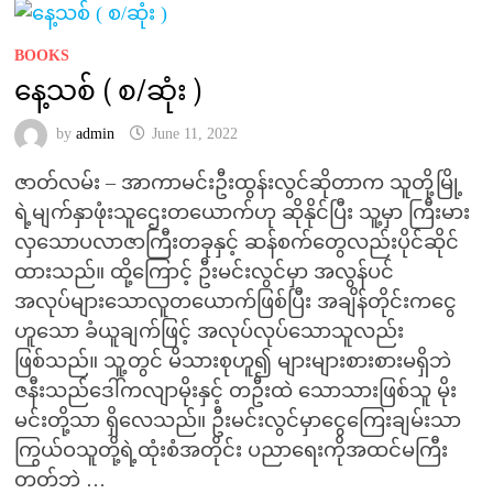
BOOKS
နေ့သစ် ( စ/ဆုံး )
by
admin
June 11, 2022
ဇာတ်လမ်း – အာကာမင်းဦးထွန်းလွင်ဆိုတာက သူတို့မြို့
ရဲ့မျက်နှာဖုံးသူဌေးတယောက်ဟု ဆိုနိုင်ပြီး သူ့မှာ ကြီးမား
လှသောပလာဇာကြီးတခုနှင့် ဆန်စက်တွေလည်းပိုင်ဆိုင်
ထားသည်။ ထို့ကြောင့် ဦးမင်းလွင်မှာ အလွန်ပင်
အလုပ်များသောလူတယောက်ဖြစ်ပြီး အချိန်တိုင်းကငွေ
ဟူသော ခံယူချက်ဖြင့် အလုပ်လုပ်သောသူလည်း
ဖြစ်သည်။ သူ့တွင် မိသားစုဟူ၍ များများစားစားမရှိဘဲ
ဇနီးသည်ဒေါ်ကလျာမိုးနှင့် တဦးထဲ သောသားဖြစ်သူ မိုး
မင်းတို့သာ ရှိလေသည်။ ဦးမင်းလွင်မှာငွေကြေးချမ်းသာ
ကြွယ်ဝသူတို့ရဲ့ထုံးစံအတိုင်း ပညာရေးကိုအထင်မကြီး
တတ်ဘဲ …