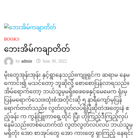
BOOKS
ဘေးအိမ်ကချာတိတ်
by
admin
June 30, 2022
မိုးတွေအုန်းအုန်း နှင့်ရွာနေသည်။ကျူရှင်က ဆရာမ နေမ
ကောင်း၍ မသင်တော့ ဘူဆိုလို့ စောစောပြန်လာရသည်။
အိမ်ရောက်တော့ ဘယ်သူမှမရှိ။ဖေဖေနှင့်မေမေက ရုံးမှ
ပြန်မရောက်သေး။ထုံးစံအတိုင်းဆို ၅ နာရီကျော်မှပြန်
ရောက်တတ်သည်။ လွတ်လွတ်လပ်ရှိပြီဆိုတဲအတွေးနဲ ဧ
ည့်ခန်း က ကွန်ပြူတာရှေ့ထိုင် ပြီး ဟိုကြည့်ဒီကြည့်လုပ်
နေမိသည်။တစ်ယောက်ထဲ လွတ်လွတ်လပ်လပ် ဘယ်သူမှ
မရှိတုံး အော စာအုပ်တွေ အော ကားတွေ ရှာကြည့် နေရင်း