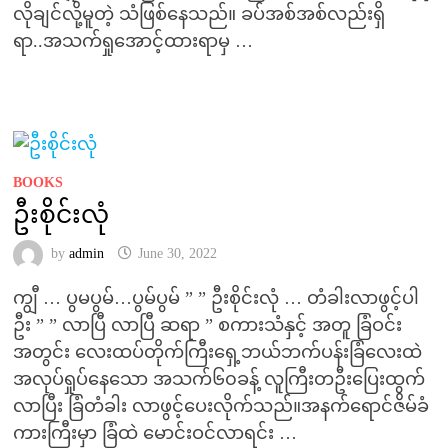
လိုချင်လို့မူတဲ့ သံဖြစ်နေသည်။ ခပ်အစ်အစ်လည်းရှိ
ရာ..အသက်ရှုအောင့်ထားရာမှ …
BOOKS
ဦးစိုင်းလုံ
by
admin
June 30, 2022
ကျွီ … ပွမပွမ်…ပွမ်ပွမ် ” ” ဦးစိုင်းလုံ … တံခါးလာဖွင့်ပါ
ဦး ” ” လာပြီ လာပြီ ဆရာ ” စကားသံနှင့် အတူ ခြံဝင်း
အတွင်း လေးထပ်တိုက်ကြီးရှေ့ဘယ်ဘက်ပန်းခြံလေးထဲ
အလုပ်ရှုပ်နေသော အသက်၆၀ခန့် လူကြီးတဦးပြေးထွက်
လာပြီး ခြံတံခါး လာဖွင့်ပေးလိုက်သည်။အနက်ရောင်ဇိမ်ခံ
ကားကြီးမှာ ခြံထဲ မောင်းဝင်လာရင်း …