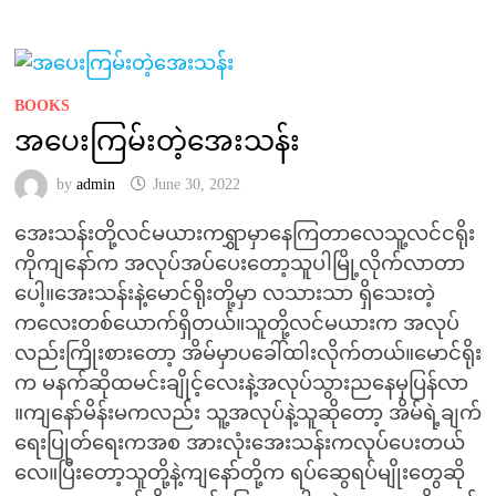
BOOKS
အပေးကြမ်းတဲ့အေးသန်း
by
admin
June 30, 2022
အေးသန်းတို့လင်မယားကရွှာမှာနေကြတာလေသူ့လင်ငရိုး
ကိုကျနော်က အလုပ်အပ်ပေးတော့သူပါမြို့လိုက်လာတာ
ပေါ့။အေးသန်းနဲ့မောင်ရိုးတို့မှာ လသားသာ ရှိသေးတဲ့
ကလေးတစ်ယောက်ရှိတယ်။သူတို့လင်မယားက အလုပ်
လည်းကြိုးစားတော့ အိမ်မှာပခေါ်ထါးလိုက်တယ်။မောင်ရိုး
က မနက်ဆိုထမင်းချိုင့်လေးနဲ့အလုပ်သွားညနေမှပြန်လာ
။ကျနော်မိန်းမကလည်း သူ့အလုပ်နဲ့သူဆိုတော့ အိမ်ရဲ့ချက်
ရေးပြုတ်ရေးကအစ အားလုံးအေးသန်းကလုပ်ပေးတယ်
လေ။ပြီးတော့သူတို့နဲ့ကျနော်တို့က ရပ်ဆွေရပ်မျိုးတွေဆို