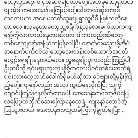
တော့သူ့အတွက် ပိုအဆင်ပြေတာပေါ့။အဲတခုတော့ရှိတယ်
ဗျ အဲ့ဒါကအေးသန်းကြောင့်ပေါ့။ဒါဘာလဲဆိုတော့ဒီ
ကလေးမက အနေ မတတ်ဘူးဗျ။ရွှာသူပီပီ ဖြစ်သလိုနေ
တာလေ ။သူနေတာတော့သူ့စရိုက်နဲ့သူလေ။ခက်တာကကျ
နော့်ကိုလာလာထိနေတာဆိုးတာ။ဒါဘာလည်းဆိုတော့
တစ်နေ့ကျနော်အပြင်ကပြန်လါပြီး နောက်ဖေးသွားဖို့အိမ်
အနောက်ဖက်ဝင်လါတော့အေးသန်းတစ်ယောက်အဝတ်
လျှော်ရေချိုးနေတယ်လေ။ သူရေချိုးပုံကလည်းကြည့်ပါ
ဦးထမီကို ရင်မရှားဘူးတဲ့။နိုစို့ကလေးမိခင်တစ်ယောက်ရဲ့
ရင်းသားတွေဘယ်လေါက်ရှိမယ်ဆိုတာ ခင်ဗျားတို့မှန်းကြ
ည့်ပေါ့။ကျနော်လည်း အသာ ကွယ်နေလိုက်ပြီး သူ့ကို
ချောင်းကြည့်နေလိုက်တာပေါ့။အေးသန်းကတော့ဇိမ်ပြေ
လပြေပွတ်တိုက်ဆေးကြောနေလေရဲ့။ကျနော်တောင်အံ့
သြသွားတယ်။အေးသန်းကသူ့ထမီကြီးကိုချွတ်ချပြီး …