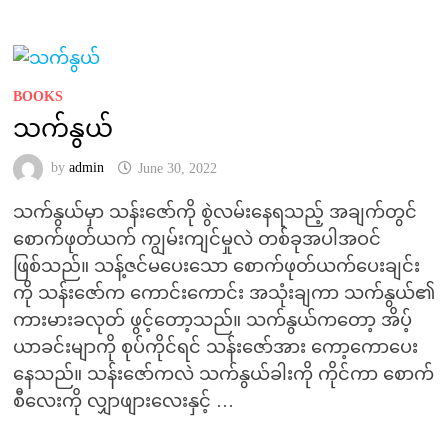
BOOKS
သက်နွယ်
by
admin
June 30, 2022
သက်နွယ်မှာ သန်းဇော်ကို စွဲလမ်းနေရသည့် အချက်တွင်
စောက်ဖုတ်ယက် ကျွမ်းကျင်မှုလဲ တစ်ခုအပါအဝင်
ဖြစ်သည်။ သန့်ဇင်မပေးသော စောက်ဖုတ်ယက်ပေးချင်း
ကို သန်းဇော်က ကောင်းကောင်း အသုံးချကာ သက်နွယ်၏
ကားမားခလုတ် ဖွင့်တော့သည်။ သက်နွယ်ကတော့ အိပ့်
ယာခင်းမျာကို စုပ်ကိုင်ရင် သန်းဇော်အား ကော့ကောပေး
နေသည်။ သန်းဇော်ကလဲ သက်နွယ်ခါးကို ကိုင်ကာ စောက်
စီလေးကို လျှာဖျားလေးနှင့် …