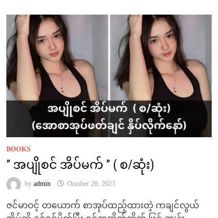
BOOKS
” အပျိုစင် အိပ်မက် ” ( စ/ဆုံး)
by
admin
October 20, 2023
ဇင်မာဝင့် တယောက် စာအုပ်ထည့်ထားတဲ့ ကချင်လွယ်