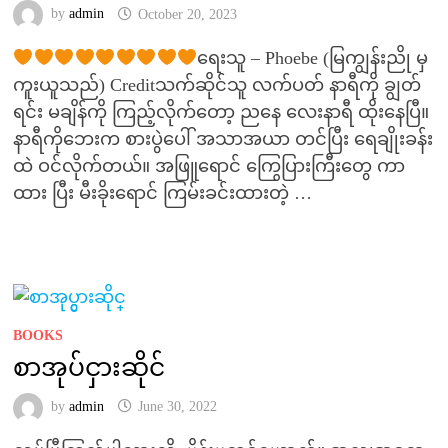
by
admin
October 20, 2023
ရေးသူ – Phoebe (မြကျွန်းညို မှ
ကူးယူသည်) Creditသက်ဆိုင်သူ လက်ပတ် နာရီကို ချွတ်
ရင်း မချိန်ကို ကြည့်လိုက်တော့ ညနေ လေးနာရီ ထိုးနေပြီ။
နာရီကိုဘေးက စားပွဲပေါ် အသာအယာ တင်ပြီး ရေချိုးခန်း
ထဲ ဝင်လိုက်တယ်။ အဖြူရောင် ကြွေပြားကြီးတွေ ကာ
ထား ပြီး မီးခိုးရောင် ကြမ်းခင်းထားတဲ့ …
BOOKS
စာအုပ်ငှားဆိုင်
by
admin
June 30, 2022