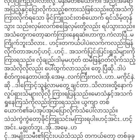
လုပ်ပြီကြည့်ပါလားလို့..မိန်းမတစ်ယောက်။ အညုအခရာ
အပြည့်နှင့်ပြောလိုက်သည့်စကားသံဖြစ်သည်။ထိုအသံကို
ကြားလိုက်ရသော ခိုင်ကြူသင်းတစ်ယောက် ရင်သိမ့်တုန်
သွား သည်။လှမ်းလက်စခြေလှမ်းတို့လည်း ရပ်သွားသည်။
အသံတွေကတော့ဆက်ကြားနေရဆဲ။ဟာကွာ.ကဲလာပြီ..မ
ကြိုက်ဘူးသိလား.. ဟင့်။တကယ်ပါပဲ။လက်ကလည်းမြန်
လိုက်တာအဟင့်ဟင့်..ဟင့်.. အသက်ပြင်းပြင်းရှူသံများကို
ကြားရသည်။ လုံချည်၊ဒါမှမဟုတ် ထမီဖြန့်ဝတ်လိုက်သည့်
အသံလိုလိုလည်း ပေါ်ထွက်လာသည်။ တွေ.ပြီဆို..ဒါပဲ
စိတ်ကူးနေတာပဲ။အို.အေမ့..လက်ကြီးကလဲ..ဟာ..မကိုင်နဲ.
ဆို ..ဒါကြောင့်သူနဲ့လာမတွေ့ ချင်တာ..သိလား။ထို့နောက်
လှုပ်ရှားသံများလိုလို ကြားရပြန်သည်။မောသံနှင့်အသက်
ရှုနေကြသံကိုလည်းကြားရသည်။ ယွကျာ တစ်
ယောက်၏ခပ်အုပ်အုပ်ပြောလိုက်သံပေါ်လာသည်။
သဲသဲကွဲကွဲတော့ခိုင်ကြူသင်းမကြားရပါ။ဟင့်အင်း..ဟင့်
အင်း..မချွတ်ဘူး..အို..အမေ့..ဟ
င့်..အမျိုးသမီး၏ငြင်းပယ်သံသည် တကယ်တော့ တစ်ခုခု