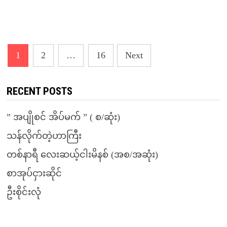
Posts
1
2
…
16
Next
pagination
RECENT POSTS
” အပျိုစင် အိပ်မက် ” ( စ/ဆုံး)
သန်လိုက်တဲ့ဟာကြီး
တစ်နာရီ လေးဆယ့်ငါးမိနစ် (အစ/အဆုံး)
စာအုပ်ငှားဆိုင်
ဦးစိုင်းလုံ