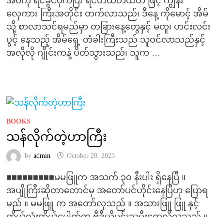
အိပ်ကို ရင်ခွင်ပိုက်ပြီး ရင်တထိတ်ထိတ် ဖြင့် ကျွန်း
လှေကား ကြီးအတိုင်း တက်လာသည်၊ ဒီနေ့ ကိုမောင့် အိမ်
သို့ စာလာသင်ရမည်မှာ တခြားနေ့တွေနှင့် မတူ၊ ဟင်းလင်း
ပွင့် နေသည့် အိမ်ရှေ့ တံခါးကြီးသည် သူဝင်လာသည်နှင့်
အလိုလို ဂျိုင်းကနဲ့ ပိတ်သွားသည်၊ သူက …
BOOKS
သန်လိုက်တဲ့ဟာကြီး
by
admin
October 20, 2023
■■■■■■■■■မမဖြူက အသက် ၃၀ နီးပါး ရှိနေပြီ ။
အပျိုကြီးဆိုတာတောင်မှ အတော်ပင်ဟိုင်းနေပြီဟု ပြောရ
မည် ။ မမဖြူ က အတော်လှသည် ။ အသားဖြူ ဖြူ နှင့်
ကိုယ်လုံးကိုယ်ပေါက်က ဗွီဒီယိုမင်းသမီးတွေလိုလှသည် ။