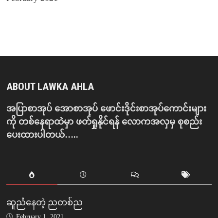
ABOUT LAWKA AHLA
အပြာစာအုပ် အောစာအုပ် ဖောင်းဒိုင်းစာအုပ်ကောင်းများ
ကို တစ်နေရာထဲမှာ ဖတ်ရှုနိုင်ရန် လောကအလှမှ စုစည်း
ပေးထားပါတယ်…..
ဆူညံနေတဲ့ ညတစ်ည
February 1, 2021