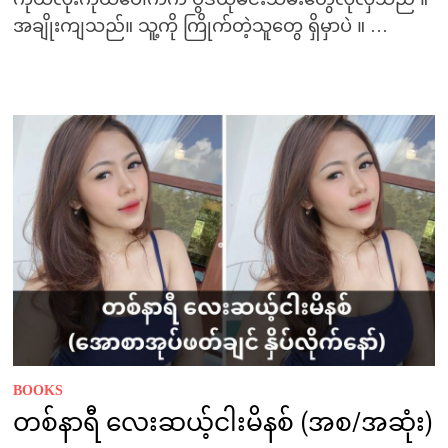
အချိုးကျသည်။ သူ့ကို ကြိုက်တဲ့သူတွေ ရှိမှာပဲ ။ …
BOOKS
တစ်နာရီ လေးဆယ့်ငါးမိနစ် (အစ/အဆုံး)