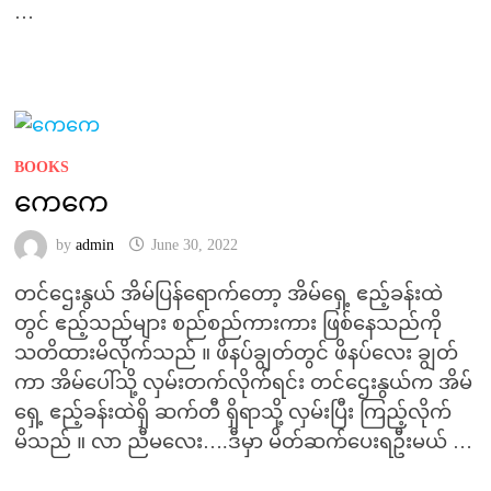
…
BOOKS
ကေကေ
by
admin
June 30, 2022
တင်ဌေးနွယ် အိမ်ပြန်ရောက်တော့ အိမ်ရှေ့ ဧည့်ခန်းထဲ
တွင် ဧည့်သည်များ စည်စည်ကားကား ဖြစ်နေသည်ကို
သတိထားမိလိုက်သည် ။ ဖိနပ်ချွတ်တွင် ဖိနပ်လေး ချွတ်
ကာ အိမ်ပေါ်သို့ လှမ်းတက်လိုက်ရင်း တင်ဌေးနွယ်က အိမ်
ရှေ့ ဧည့်ခန်းထဲရှိ ဆက်တီ ရှိရာသို့ လှမ်းပြီး ကြည့်လိုက်
မိသည် ။ လာ ညီမလေး….ဒီမှာ မိတ်ဆက်ပေးရဦးမယ် …