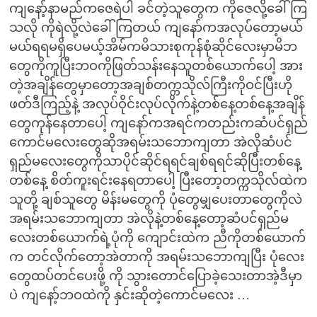
ကျနော့်နာမည်ကဇေရဲပါ ခင်တဲ့သူတွေက ကိုဇေလို့ခေါ်ကြ
သလို ကိုရဲလို့လဲခေါ်ကြတယ် ကျနော်ကအလုပ်တော့မယ်
မယ်ရရမရှိပေမယ့်အိမ်ကမိသားစုကုန်စုံဆိုင်လေးမှာမိဘ
တွေကိုကူပြီးဘဝကိုဖြတ်သန်းနေသူတစ်ယောက်ပေါ့ အား
တဲ့အချိန်တွေမှာတော့အချစ်တက္ကသိုလ်ကြီးကိုဝင်ပြီးဟို
ဖတ်ဒီကြည့်နဲ့ အလုပ်ဝိုင်းလုပ်လိုက်နဲ့တစ်နေ့တစ်နေ့အချိန်
တွေကုန်နေတာပေါ့ ကျနော်ကအရင်ကတည်းကဆံပင်ရှည်
ကောင်မလေးတွေဆိုအရမ်းသဘောကျတာ အဲလိုဆံပင်
ရှည်မလေးတွေကိုသာပိုင်ဆိုင်ရရင်ချစ်ရရင်ဆိုပြီးတစ်နေ့
တစ်နေ့ စိတ်ကူးရင်းနေရတာပေါ့ ပြီးတော့တက္ကသိုလ်ထဲက
သူတို့ ချစ်သူတွေ မိန်းမတွေကို ပုံတွေမျှပေးတာတွေကိုလဲ
အရမ်းသဘောကျတာ အဲလိုနဲ့တစ်နေ့တော့ဆံပင်ရှည်မ
လေးတစ်ယောက်ရဲ့ပုံကို ကျောင်းထဲက ညီကိုတစ်ယောက်
က တင်လိုက်တော့အဲတာကို အရမ်းသဘောကျပြီး ပုံလေး
တွေထပ်တင်ပေးဖို့ ကို သွားတောင်ပြောခဲ့သေးတာအဲ့ဒီမှာ
ပဲ ကျနော့်ဘဝထဲကို နှင်းဆိုတဲ့ကောင်မလေး …