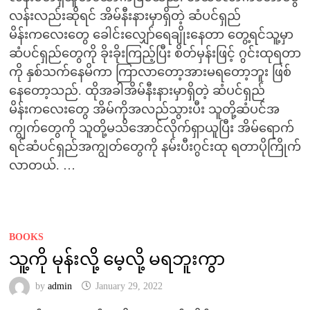
လန်းလည်းဆိုရင် အိမ်နီးနားမှာရှိတဲ့ ဆံပင်ရှည်
မိန်းကလေးတွေ ခေါင်းလျှော်ရေချိုးနေတာ တွေ့ရင်သူ့မှာ
ဆံပင်ရှည်တွေကို ခိုးခိုးကြည့်ပြီး စိတ်မှန်းဖြင့် ဂွင်းထုရတာ
ကို နှစ်သက်နေမိကာ ကြာလာတော့အားမရတော့ဘူး ဖြစ်
နေတော့သည်. ထိုအခါအိမ်နီးနားမှာရှိတဲ့ ဆံပင်ရှည်
မိန်းကလေးတွေ အိမ်ကိုအလည်သွားပီး သူတို့ဆံပင်အ
ကျွက်တွေကို သူတို့မသိအောင်လိုက်ရှာယူပြီး အိမ်ရောက်
ရင်ဆံပင်ရှည်အကျွတ်တွေကို နမ်းပီးဂွင်းထု ရတာပိုကြိုက်
လာတယ်. …
BOOKS
သူ့ကို မုန်းလို့ မေ့လို့ မရဘူးကွာ
by
admin
January 29, 2022