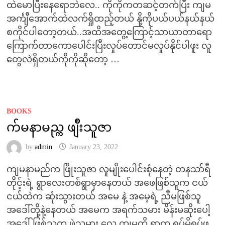
ထဲမောပြီးနေရောဘဲလေ.. ကိုကိုကတဆင့်တက်ပြီး ကျမ
အင်္ကျီအောက်ထဲလက်ရှိုထည့်တယ် နို့ကိုပယ်ပယ်နယ်နယ်
စကိုင်ပါတော့တယ်..အထိအတွေ့ကြောင့်သာယာတာရော
ကြောက်တာကောပေါင်းပြီးလှုပ်တောင်မလှုပ်နိုင်ပါဖူး လူ
တွေလဲရှိတယ်ကိုကိုဆိုတော့ …
BOOKS
က်မနာမည္က ဖျိဳးသူဇာ
by
admin
January 23, 2022
ကျမနာမည်က ဖြိုးသူဇာ လူမျိုးပေါင်းစုံနေတဲ့ တနသာ်ရီ
တိုင့်းရဲ့ ရွာလေးတစ်ရွာမှာနေတယ် အဖေဖြစ်သူက ငယ်
ငယ်ထဲက ဆုံးသွားတယ် အမေ နဲ့ အမေ့ရဲ့ ညီမဖြစ်သူ
အဒေါ်တို့နဲ့နေတယ် အမေက အရက်သမား မိန်းမဆိုးပေါ့
အဒေါ်ဖြစ်သူက ဖဲသမား လေ ကျမကို ရွာက ရပ်မိရပ်ဖ