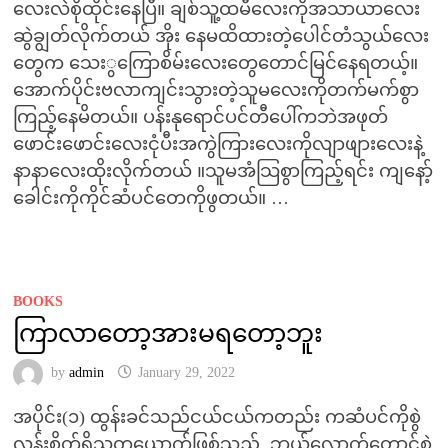
လေးလဲစိုထိုင်းနေပြီ။ ချစ်သူ့ထမီလေးကိုအသာယာလေး
ဆွဲချွတ်လိုက်တယ် အိုး နေမထိထားတဲ့ပေါင်တံသွယ်လေး
တွေက သေးွကြောစိမ်းလေးတွေတောင်မြင်နေရတယ့်။
အောက်ပိုင်းဗလာကျင်းသွားတဲ့သူမလေးကိုတက်မက်စွာ
ကြည့်နေမိတယ်။ ပန်းနုရောင်ပင်တီပေါ်ကဘဲအဖုတ်
ဖောင်းဖောင်းလေးငုံပီးအကွဲကြားလေးကိုလျာဖျားလေးနဲ့
နာနာလေးထိုးလိုက်တယ် ။သူမအံသြစွာကြည့်ရင်း ကျနော့်
ခေါင်းကိုကိုင်ဆံပင်တေကိုဖွတယ်။ …
BOOKS
ကြာလာတော့အားမရတော့ဘူး
by
admin
January 29, 2022
အပိုင်း(၁) ထွန်းခင်သည်ငယ်ငယ်ကတည်း ကဆံပင်ကိုစွဲ
လန်းစိတ်ရှိသူတယောက်ဖြစ်သည်. ဘယ်လောက်တောင်စွဲ