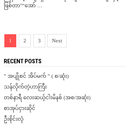
Posts
1
2
3
Next
pagination
RECENT POSTS
” အပျိုစင် အိပ်မက် ” ( စ/ဆုံး)
သန်လိုက်တဲ့ဟာကြီး
တစ်နာရီ လေးဆယ့်ငါးမိနစ် (အစ/အဆုံး)
စာအုပ်ငှားဆိုင်
ဦးစိုင်းလုံ