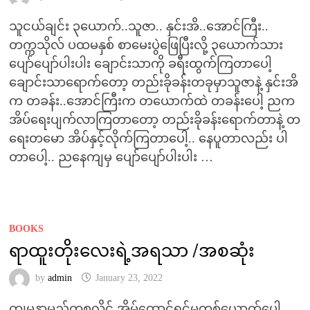
သူငယ်ချင်း ၃ယောက်..သူဇာ.. နှင်းအိ..အောင်ကြီး..
တက္ကသိုလ် ပထမနှစ် စာမေးပွဲဖြေပြီးလို့ ၃ယောက်သား
ပျော်ပျော်ပါးပါး ချောင်းသာကို ခရီးထွက်ကြတာပေါ့
ချောင်းသာရောက်တော့ တည်းခိုခန်းတခုမှာသူဇာနဲ့ နှင်းအိ
က တခန်း..အောင်ကြီးက တယောက်ထဲ တခန်းပေါ့ ညက
အိပ်ရေးပျက်လာကြတာတော့ တည်းခိုခန်းရောက်တာနဲ့ တ
ရေးတမော အိပ်နှင့်လိုက်ကြတာပေါ့.. နေပူတာလည်း ပါ
တာပေါ့.. ညနေကျမှ ပျော်ပျော်ပါးပါး …
BOOKS
ရာထူးတိုးလေးရဲ့အရသာ /အစဆုံး
by
admin
January 23, 2022
ကျမနာမည်ကစုလှိုင် အိမ်ထောင်ရှင်မတစ်ယောက်ပေါ့