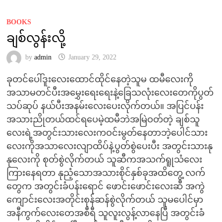
BOOKS
ချစ်လွန်းလို့
by
admin
January 29, 2022
ခုတင်ပေါ်ဒူးလေးထောင်ထိုင်နေတဲ့သူမ ထမီလေးကို
အသာမတင်ပီးအမွှေးရေးရေးနဲ့ခြေသလုံးလေးတေကိုပွတ်
သပ်ဆုပ် နယ်ပီးအနမ်းလေးပေးလိုက်တယ်။ အပြင်ပန်း
အသားညိုတယ်ထင်ရပေမဲ့ထမီဘဲအမြဲဝတ်တဲ့ ချစ်သူ
လေးရဲ့အတွင်းသားလေးကဝင်းမွတ်နေတာဘဲ့ပေါင်သား
လေးကိုအသာလေးလျာထိပ်နဲ့ပွတ်စွဲပေးပီး အတွင်းသားနု
နုလေးကို စုတ်စွဲလိုက်တယ် သူဆီကအသက်ရူုသံလေး
ကြားနေရတာ နုညံ့သောအသားစိုင်နှစ်ခုအထိတွေ့ လက်
တွေက အတွင်းခံပန်းရောင် ဖောင်းဖောင်းလေးဆီ အကွဲ
ကျောင်းလေးအတိုင်းစုန်ဆန်စွဲလိုက်တယ် သူမပေါင်မှာ
အနီကွက်လေးတေအစီရီ သူလူးလွန့်လာနေပြီ အတွင်းခံ