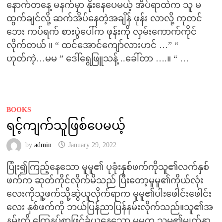
နောက်တနေ့ မနက်မှာ နိုးနေပေမယ့် အိပ်ရာထဲက သူ မ
ထွက်ချင်လို့ ဆက်အိပ်နေတဲ့အချိန် ဖုန်း လာလို့ ကုတင်
ဘေး ကပ်ရက် စားပွဲပေါ်က ဖုန်းကို လှမ်းကောက်ကိုင်
လိုက်တယ် ။ “ ထင်အောင်ကျော်လားဟင် …” “
ဟုတ်ကဲ့…မမ ” ဒေါ်ရွေဖြူသန့် ..ခေါ်တာ ….။ “ …
BOOKS
ရင့်ကျက်သူဖြစ်ပေမယ့်
by
admin
January 29, 2022
ပြုံး၍ကြည့်နေသော မူမူ၏ ပုခုံးနှစ်ဖက်ကိုသူ၏လက်နှစ်
ဖက်က ဆုတ်ကိုင်လိုက်မိသည် ပြီးတော့မူမူ၏ကိုယ်လုံး
လေးကိုသူ့ဖက်သို့ဆွဲယူလိုက်ရာက မူမူ၏ပါးဖေါင်းဖေါင်း
လေး နှစ်ဖက်ကို ဘယ်ပြန်ညာပြန်နမ်းလိုက်သည်။သူ၏အ
နမ်းကို ကြေနပ်စွာဖြင့်ခံယူနေသော မူမူက သူမ၏မျက်နှာ