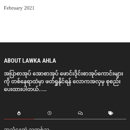
February 2021
ABOUT LAWKA AHLA
အပြာစာအုပ် အောစာအုပ် ဖောင်းဒိုင်းစာအုပ်ကောင်းများ
ကို တစ်နေရာထဲမှာ ဖတ်ရှုနိုင်ရန် လောကအလှမှ စုစည်း
ပေးထားပါတယ်…..
ဆူညံနေတဲ့ ညတစ်ည