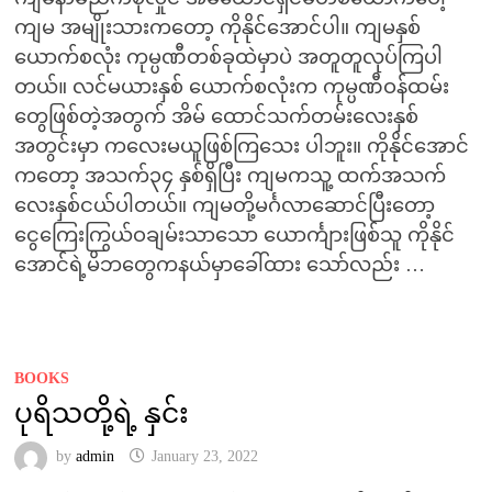
ကျမ အမျိုးသားကတော့ ကိုနိုင်အောင်ပါ။ ကျမနှစ်
ယောက်စလုံး ကုမ္ပဏီတစ်ခုထဲမှာပဲ အတူတူလုပ်ကြပါ
တယ်။ လင်မယားနှစ် ယောက်စလုံးက ကုမ္ပဏီဝန်ထမ်း
တွေဖြစ်တဲ့အတွက် အိမ် ထောင်သက်တမ်းလေးနှစ်
အတွင်းမှာ ကလေးမယူဖြစ်ကြသေး ပါဘူး။ ကိုနိုင်အောင်
ကတော့ အသက်၃၄ နှစ်ရှိပြီး ကျမကသူ့ ထက်အသက်
လေးနှစ်ငယ်ပါတယ်။ ကျမတို့မင်္ဂလာဆောင်ပြီးတော့
ငွေကြေးကြွယ်ဝချမ်းသာသော ယောင်္ကျားဖြစ်သူ ကိုနိုင်
အောင်ရဲ့မိဘတွေကနယ်မှာခေါ်ထား သော်လည်း …
BOOKS
ပုရိသတို့ရဲ့ နှင်း
by
admin
January 23, 2022