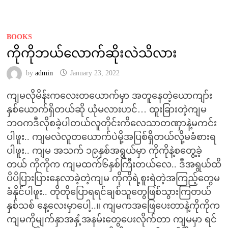
BOOKS
ကိုကိုဘယ်လောက်ဆိုးလဲသိလား
by
admin
January 23, 2022
ကျမလိုမိန်းကလေးတယောက်မှာ အတူနေတဲ့ယောကျာ်း
နှစ်ယောက်ရှိတယ်ဆို ယုံမလားဟင်… ထူးခြားတဲ့ကျမ
ဘဝကဒီလိုစခဲ့ပါတယ်လူတိုင်းကိလေသာတဏှာနဲ့မကင်း
ပါဖူး.. ကျမလဲလူတယောက်ပဲမို့အပြစ်ရှိတယ်လို့မခံစားရ
ပါဖူး.. ကျမ အသက် ၁၉နှစ်အရွယ်မှာ ကိုကိုနဲ့စတွေ့ခဲ့
တယ် ကိုကိုက ကျမထက်၆နှစ်ကြီးတယ်လေ.. ဒီအရွယ်ထိ
ပိပိပြားပြားနေလာခဲ့တဲ့ကျမ ကိုကိုရဲ့စူးရဲတဲ့အကြည့်တွေမ
ခံနိုင်ပါဖူး.. တိုတိုပြောရရင်ချစ်သူတွေဖြစ်သွားကြတယ်
နှစ်သစ် နေ့လေးမှာပေါ့..။ ကျမကအဖြေပေးတာနဲ့ကိုကိုက
ကျမကိုမျက်နှာအနှံ့အနမ်းတွေပေးလိုက်တာ ကျမမှာ ရင်