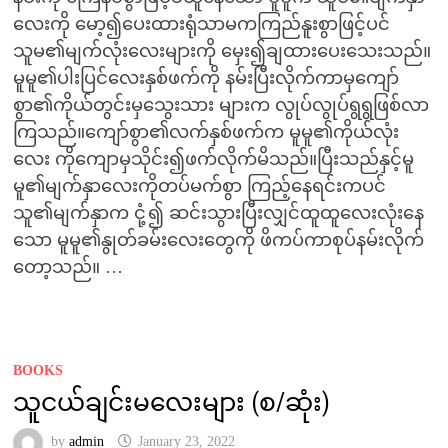
လေးကို မော့၍ပေးထားရုံသာမကကြည်နူးစွာဖြင့်ပင်
သူမ၏မျက်လုံးလေးများကို မှေး၍ချထားပေးသေးသည်။
မူမူ၏ပါးပြင်လေးနှစ်ဖက်ကို နမ်းပြီးလိုက်ကာမှကျော်
စွာ၏ကိုယ်တွင်းမှသွေးသား များက လွုပ်လွုပ်ရွရွဖြစ်လာ
ကြသည်။ကျော်စွာ၏လက်နှစ်ဖက်က မူမူ၏ကိုယ်လုံး
လေး ကိုကျောမှသိုင်း၍ဖက်လိုက်မိသည်။ပြီးသည်နှင့်မူ
မူ၏မျက်နှာလေးကိုတပ်မက်စွာ ကြည့်နေရင်းကပင်
သူ၏မျက်နှာက ငုံ့၍ ဆင်းသွားပြီးလျှင်ထူထူလေးလုံးနေ
သော မူမူ၏နွုတ်ခမ်းလေးတွေကို ဖိကပ်ကာစုပ်နမ်းလိုက်
တော့သည်။ …
BOOKS
သူငယ်ချင်းမလေးများ (စ/ဆုံး)
by
admin
January 23, 2022