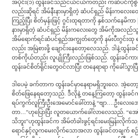
အပိုင်း(၁) ထွန်းခင်သည်ငယ်ငယ်ကတည်း ကဆံပင်ကိုစ
လည်းဆိုရင် အိမ်နီးနားမှာရှိတဲ့ ဆံပင်ရှည် မိန်းကလေးတွေ
ကြည့်ပြီး စိတ်မှန်းဖြင့် ဂွင်းထုရတာကို နှစ်သက်နေ
နားမှာရှိတဲ့ ဆံပင်ရှည် မိန်းကလေးတွေ အိမ်ကိုအလည်သွ
အိမ်ရောက်ရင်ဆံပင်ရှည်အကျွတ်တွေကို နမ်းပီးဂွင်းထု ရ
လည်း အမြဲစားဖို့ ချောင်းနေတော့လေသည်. ဒါနဲ့ထွန်
တစ်ကိုယ်တည်း လူပျိုကြီးလည်းဖြစ်သည်. ထွန်းခင်ကားကိ
ထွန်းခင်စိတ်ရိုင်းတွေဝင်လာပြီး တနေရာရာ ကိုခေါ်သွာပ
ဒါပေမဲ့ ခက်တာက ထွန်းခင်မှာနေရာမရှိဘူးလေ. အဲ့တော့
စိတ်ဖြေနေရတော့သည်. ဒီလိုနဲ့ တနေ့ကြတော့ ထွန်းခင
ရပ်ကွက်လူကြီးဦးအေမောင်ခေါ်တာနဲ့ “ဗျာ….ဦးလေးအေးမေ
တာ…”ဟုပြောပြီး လူတယောက်ခေါ်လာလေသည်. “အော်…
သိဘူး”ဟုထွန်းခင်က အိမ်တံခါးဖွင့်ရင်းမေးမြန်းလိုက်သ
ရောင်နှင့်လူကမေးလိုက်သောအလာ ထွန်းခင်တချက် စဉ်