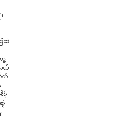
း
ီး
ြံထဲ
ွေ့
 လတ်
စိတ်
ာ
ိမ့်
ဆွဲ
ေ