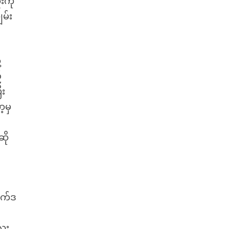
းကို
မ်း
့
့
ီး
့မှ
ု
ဆို
ာက်ဒ
လေး