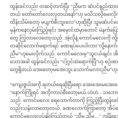
ထွန်းခင်လည်း တဆင့်တက်ပြီး “ညီမက ဆံပင်ရှည်ထ
တယ် တော်တော်လေးလှတယ်နော်”ဟု မသိသလိုမေးလိုက်
ထိန်းသိမ်းတော့ မပျက်စီးဘူးလေ”ဟုဆိုပြီး သူမဆံပင
မှန်ကနေလှမ်းကြည့်ရင်း အမှောင်ထဲမှာတောင် မဲနက်ပြေ
တွေ ကြွလာလေတော့သည်. အဲ့လိုနဲ့ ကောင်မလေးကို တို့ဆေး
တဆိုင်လောက်ရောက်ရင် ခဏရပ်ပေးပါလား”လို့နောက်ခန
ညီမ”ဟုမေးလိုက်သည်. ကောင်မလေးမှ”သူငယ်ချင်း အ
သောအခါ ထွန်းခင်လည်း “ငါ့ဂွင်ထဲရောက်ပြီ”ဟု စဉ်း
တွေရှိတယ်.အေးတော့မအေးဘူး.သောက်မလားညီမ”ဟုဆိ
“ကျေးဇူပါအကို.ရတယ်ရေဆိုပြီးရော အေးအေးမအေးအေး
“နောက်ကြုံရင် အကိုကားပဲစီးတော့မယ်.ဟဲဟဲ…သဘောကော
သည်. ကောင်မလေး ရေသောက်တာကို ကြည့်ပြီးထွန်းခ
လည်းသန်းလာတော့တယ်. ခဏလောက်ကြာတော့ အိပ်ပျော်
ကောင်မလေးလှုပ်နှိုးကြည့်တယ် “ညီမ ညီမ…” ကျိန်းသ