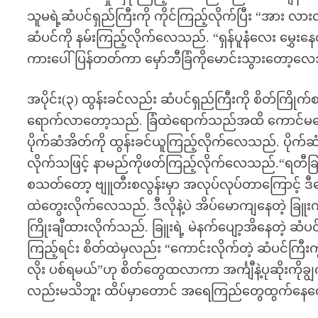
သူမရဲ့ဆံပင်ရှည်ကြီးကို ကိုင်ကြည့်လိုက်ပြီး “အား လ
ဆံပင်ကို နမ်းကြည့်လိုက်လေသည်. “ရှန်ပူနံလေး မွှေးန
ကားပေါ်ပြန်တတ်ကာ မှော်ဘီခြံကိုမောင်းသွားတော့
အပိုင်း(၃) ထွန်းခင်လည်း ဆံပင်ရှည်ကြီးကို စိတ်ကြိုက်
ရောက်လာတော့သည်. ခြံထဲရောက်သည်အထိ ကောင်မလေးက
ပိုက်ဆံအိတ်ကို ထွန်းခင်ယူကြည့်လိုက်လေသည်. ပိုက်ဆံ
လိုက်သဖြင့် နာမည်ကိုဖတ်ကြည့်လိုက်လေသည်.“ရတ
စသတ်တော့ ဗျူတီးစလွန်းမှာ အလုပ်လုပ်တာကြောင့် ဒ
ထဲတွေးလိုက်လေသည်. ဒီလိုနဲ့ပဲ အိပ်မောကျနေတဲ့ ခြူး
ကြိုးချီထားလိုက်သည်. ခြူးရဲ့ မဲနက်ပျော့အိနေတဲ့ ဆံပ
ကြည့်ရင်း စိတ်ထဲမှလည်း “ကောင်းလိုက်တဲ့ ဆံပင်ကြီ
လိုး ပစ်ရမယ်”ဟု စိတ်တွေထလာကာ အင်္ကျီနဲ့ပုဆိုးကို
လည်းမသိဘူး ထိပ်မှာတောင် အရေကြည်တွေထွက်နေတ