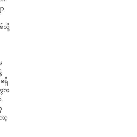
ော
လို့
မ
့
မရှိ
တွေက
်.
ှ
ော့