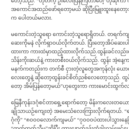
တော့သည်. “ဟုတ်ကဲ့ ဦးလေးပြန်ကြတာပေါ့”ဟုဆိုကာ 
အကောင်အထည်ဖော်ရတော့မယ် ဆိုပြီးမြူးထူးနေတော့သ
က ပေါတယ်မလား.
မကောင်းတဲ့သူရော ကောင်းတဲ့သူရောရှိတယ်. တရက်က
ဆေးကိုမနဲ လိုက်ရှာဝယ်လိုက်တယ်. ပြီးတော့အိပ်ဆေးပါဝ
ထားကာ ကားထဲမှာထည့်ထားလိုက်သည်.ထွန်းခင်လည်းလက်ထဲ
သိန်းကိုးဆယ်နဲ့ ကားတစီးဝယ်လိုက်သည်. ထွန်း အဲ့နေ
မနက်ကတည်းက တက်စီ ငှားတဲ့လူတွေအကုန်လုံး ယောက
လေးတွေနဲ့ ဆိုတော့ထွန်းခင်စိတ်ညစ်လေတော့သည်. ထွန်း
တော့ အိမ်ပြန်တော့မယ်”ဟုတွေးကာ ကားမောင်းထွက်
မြေနီကုန်းဒဂုံစင်တာရှေ့ရောက်တော့ မိန်းကလေးတယော
ချိုသာယဉ်ကျေးတဲ့ အမေးသံလေးကြားလိုက်ရတယ်. “
ဂုံကို” “၈၀၀၀လောက်ကျမယ်” “၇၀၀၀ပဲထားပါသွားနေကြပ
“တက်တက်ညီမ”ဆိုပြီး ကားနောက်ခန်းတံခါးလှမ်းဖွင်