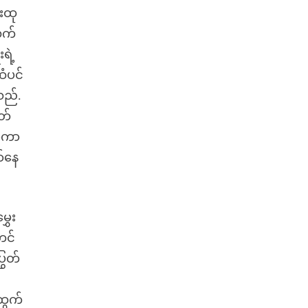
်းထု
လက်
ရဲ့
ံပင်
သည်.
ွတ်
ပ်ကာ
ာ်နေ
ှေး
တင်
ြွတ်
ထွက်