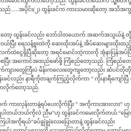
ကားမောင်းထွက်လာတော့သည်. ထွန်းခင်တယောက် သူ့စိတ်ကူ
ည်…..အပိုင်း(၂) ထွန်းခင်က ကားသမားဆိုတော့ အသိအကျွ
ျတော့ ထွန်းခင်လည်း ဘော်ဒါတယောက် အဆက်အသွယ်နဲ့ တို
ယ်ပြီး ရေသန့်ဗူးထဲကို ဆေးထိုးအပ်နဲ့ အိပ်ဆေးများထိုးထည်
ငွေရှိပြီဆိုတော့ အရင်မောင်းတဲ့ကားကို အုံနာပြန်အပ်ပြ
့ကစပြီး အကောင်အထည်ဖော်ဖို့ ကြံစည်တော့သည်. ကြံစည်တော
်ကျားတွေကြီးပဲ မိန်းကလေးတွေကျတော့လည်း ဆံပင်တိုတိ
ခင်လည်း နာရီကိုတချက်ကြည့်လိုက်ကာ ” ကိုးနာရီကျော်ပြီ 
လာလိုက်တော့သည်.
က် ကားလှန်းတာနဲ့ရပ်ပေးလိုက်ပြီး ” အကိုကားအားလား” ဟု
ရပါတယ်ဘယ်ကိုလဲ ညီမ”ဟု ထွန်းခင်ကမေးလိုက်တယ်.“မြေ
ါအကိုရယ်”ခပ်ချွဲချွဲလေးပြောတာနဲ့ ထွန်းခင်လည်း
့ပေးရင်း ကောင်မလေးကို သေချာကြည့်လိုက်တော့မှ ကောင်မ