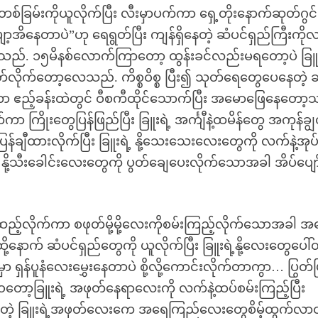
ဲကာ တစ်ခြမ်းကိုယူလိုက်ပြီး လီးမှာပက်ကာ ရှေ့တိုးနောက်ဆုတ်ဂွင
အိနေတာပဲ”ဟု ရေရွတ်ပြီး ကျန်ရှိနေတဲ့ ဆံပင်ရှည်ကြီးကို
်. ၁၅မိနစ်လောက်ကြာတော့ ထွန်းခင်လည်းမရတော့ပဲ ခြူး
လိုက်တော့လေသည်. ကိစ္စဝိစ္စ ပြီး၍ သုတ်ရေတွေပေနေတဲ့ ဆ
ာ ဧည့်ခန်းထဲတွင် ဝီစကီထိုင်သောက်ပြီး အမောဖြေနေတော့
ကြိုးတွေပြန်ဖြည်ပြီး ခြူးရဲ့ အင်္ကျီနဲ့ထမိန်တွေ အကုန်ချ
ချီထားလိုက်ပြီး ခြူးရဲ့ နို့သေးသေးလေးတွေကို လက်နဲ့အု
နို့သီးခေါင်းလေးတွေကို ပွတ်ချေပေးလိုက်သောအခါ အိပ်ပျေ
့်လိုက်ကာ စဖုတ်မို့မို့လေးကိုစမ်းကြည့်လိုက်သောအခါ အမွ
ောက် ဆံပင်ရှည်တွေကို ယူလိုက်ပြီး ခြူးရဲ့နို့လေးတွေပေါ်
ှာ ရှန်ပူနံလေးမွှေးနေတာပဲ စို့လို့ကောင်းလိုက်တာကွာ… ပြွတ်ပ
ုလို့ဝတော့ခြူးရဲ့ အဖုတ်နေရာလေးကို လက်နဲ့ထပ်စမ်းကြည့်ပြီး
်နေတဲ့ ခြူးရဲ့အဖုတ်လေးကေ အရေကြည်လေးတွေစိမ့်ထွက်လာ