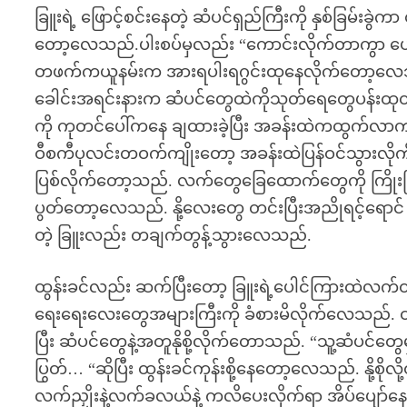
ခြူးရဲ့ ဖြောင့်စင်းနေတဲ့ ဆံပင်ရှည်ကြီးကို နှစ်ခြမ်းခွ
တော့လေသည်.ပါးစပ်မှလည်း “ကောင်းလိုက်တာကွာ ပျော့
တဖက်ကယူနမ်းက အားရပါးရဂွင်းထုနေလိုက်တော့လေသည
ခေါင်းအရင်းနားက ဆံပင်တွေထဲကိုသုတ်ရေတွေပန်းထုတ်
ကို ကုတင်ပေါ်ကနေ ချထားခဲ့ပြီး အခန်းထဲကထွက်လာက
ဝီစကီပုလင်းတဝက်ကျိုးတော့ အခန်းထဲပြန်ဝင်သွားလိုက်ကာ 
ပြစ်လိုက်တော့သည်. လက်တွေခြေထောက်တွေကို ကြိုးပြန်
ပွတ်တော့လေသည်. နို့လေးတွေ တင်းပြီးအညိုရင့်ရောင် 
တဲ့ ခြူးလည်း တချက်တွန့်သွားလေသည်.
ထွန်းခင်လည်း ဆက်ပြီးတော့ ခြူးရဲ့ပေါင်ကြားထဲလက်ထည
ရေးရေးလေးတွေအများကြီးကို ခံစားမိလိုက်လေသည်. ထို့န
ပြီး ဆံပင်တွေနဲ့အတူနိုစို့လိုက်တောသည်. “သူ့ဆံပင်တွေမ
ပြွတ်… “ဆိုပြီး ထွန်းခင်ကုန်းစို့နေတော့လေသည်. နို့စိ
လက်ညှိုးနဲ့လက်ခလယ်နဲ့ ကလိပေးလိုက်ရာ အိပ်ပျော