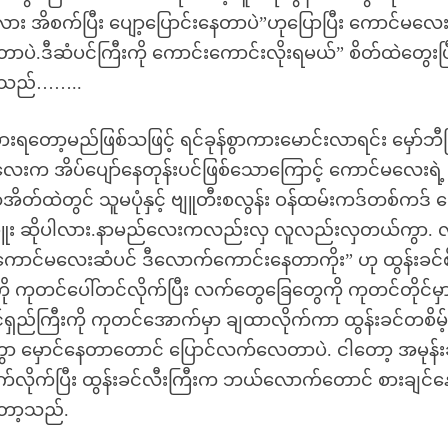
ားလား အိစက်ပြီး ပျော့ပြောင်းနေတာပဲ”ဟုပြောပြီး ကောင်မလေ
ေတာပဲ.ဒီဆံပင်ကြီးကို ကောင်းကောင်းလိုးရမယ်” စိတ်ထဲတွေးပြ
လေသည်……..
စားရတော့မည်ဖြစ်သဖြင့် ရင်ခုန်စွာကားမောင်းလာရင်း မှော်ဘီခ
 အိပ်ပျော်နေတုန်းပင်ဖြစ်သောကြောင့် ကောင်မလေးရဲ့
အိတ်ထဲတွင် သူမပုံနှင့် ဗျူတီးစလွန်း ဝန်ထမ်းကဒ်တစ်ကဒ် တ
ီခြူး ဆိုပါလား.နာမည်လေးကလည်းလှ လူလည်းလှတယ်ကွာ.
ီကောင်မလေးဆံပင် ဒီလောက်ကောင်းနေတာကိုး” ဟု ထွန်းခင်
ကို ကုတင်ပေါ်တင်လိုက်ပြီး လက်တွေခြေတွေကို ကုတင်တိုင်မှ
င်ရှည်ကြီးကို ကုတင်အောက်မှာ ချထာလိုက်ကာ ထွန်းခင်တစိမ့်စ
းကွာ မှောင်နေတာတောင် ပြောင်လက်လေတာပဲ. ငါတော့ အမုန်း
ချွက်လိုက်ပြီး ထွန်းခင်လီးကြီးက ဘယ်လောက်တောင် စားချင်န
ော့သည်.