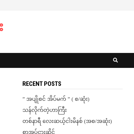
း
RECENT POSTS
” အပျိုစင် အိပ်မက် ” ( စ/ဆုံး)
သန်လိုက်တဲ့ဟာကြီး
တစ်နာရီ လေးဆယ့်ငါးမိနစ် (အစ/အဆုံး)
စာအုပ်ငှားဆိုင်