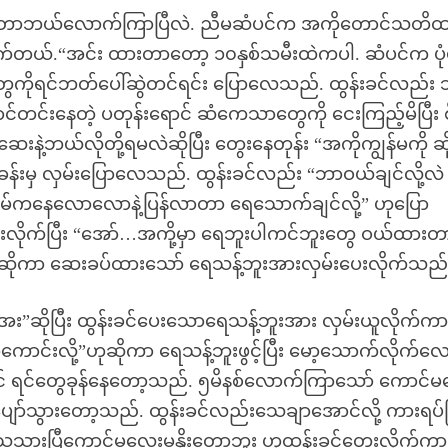
ားတာဘယ်လောက်ကြာပြီလဲ. ညီမဆံပင်က အကိုတောင်သတိထ
တယ်.“အင်း ထားတာတော့ ၁၀နှစ်သမီးထဲကပါ. ဆံပင်က ပုံမ
်တွေကိုရင်ဘတ်ပေါ်ဆွဲတင်ရင်း ပြောလေသည်. ထွန်းခင်လည်း
ာင်တင်းနေတဲ့ ပတုန်းရောင် ဆံကေသာတွေကို ငေးကြည့်မိပြီး 
နဲ့ဘယ်လိုတို့ရမလဲဆိုပြီး တွေးနေတုန်း “အကိုကျွန်မကို ဆိ
်းမှ လှမ်းပြောလေသည်. ထွန်းခင်လည်း “ဘာဝယ်ချင်လို့လဲ
ိမ်ကနေလောလောနဲ့ပြန်လာတာ ရေသောက်ချင်လို့” ဟုပြော
စားလိုက်ပြီး “အော်…အကို့မှာ ရေဘူးပါကင်ဘူးတွေ ဝယ်ထားတ
ုကာ ဆေးခပ်ထားသော် ရေသန့်ဘူးအားလှမ်းပေးလိုက်သည်
”ဆိုပြီး ထွန်းခင်ပေးသောရေသန့်ဘူးအား လှမ်းယူလိုက်က
င်းလို့”ဟုဆိုကာ ရေသန့်ဘူးဖွင့်ပြီး မော့သောက်လိုက်လ
င် ရင်တွေခုန်နေတော့သည်. ၅မိနစ်လောက်ကြာသော် ကောင်
သွားတော့သည်. ထွန်းခင်လည်းသေချာအောင်လို့ ကားရပ်ပြ
ေသွားပြီကောင်မလေးမနိုးတော့ဘူး ဟုထွန်းခင်တွေးလိုက်ကာ