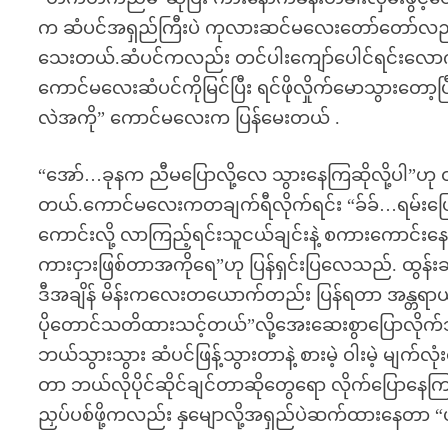
က ဆံပင်အရှည်ကြီးပဲ ကုလားဆင်မလေးတော်တော်လည
သေးတယ်.ဆံပင်ကလည်း တင်ပါးကျော်ပေါင်ရင်းလောက်က
ကောင်မလေးဆံပင်ကိုမြင်ပြီး ရင်ဖိုလှိုက်မောသွားတော
လဲအကို” ကောင်မလေးက ပြန်မေးတယ် .
“အော်…ခုနက ညီမပြောလို့လေ သွားနေကြဆိုလို့ပါ”ဟု ထ
တယ်.ကောင်မလေးကတချက်ရီလိုက်ရင်း “ခ်ခ်…ရမ်းပြေ
ကောင်းလို့ လာကြည့်ရင်းသူငယ်ချင်းနဲ့ စကားကောင်းနေ
ကားငှားဖြစ်တာအကိုရေ”ဟု ပြန်ရှင်းပြလေသည်. ထွန်း
ဒီအချိန် မိန်းကလေးတယောက်တည်း ပြန်ရတာ အန္တရာယ်
ပိုတောင်သတိထားသင့်တယ်”လို့အေးဆေးစွာပြောလိုက်သ
ဘယ်သွားသွား ဆံပင်ဖြန့်သွားတာနဲ့ စားမဲ့ ဝါးမဲ့ မျက်လ
တာ ဘယ်လိုပိုင်ဆိုင်ချင်တာဆိုတွေရော လိုက်ပြောနေ
ညှပ်ပစ်ဖို့ကလည်း နှမျောလို့အရှည်ပဲဆက်ထားနေတာ 