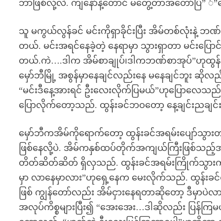
ဘာဖြစ်လို့လဲ. ကျနော်နဲ့တောင် မတွေ့တာအတော်ပြီ” ်
သူ မကွယ်လွန်ခင် မင်းကိုရှာခိုင်းပြီး အိမ်တစ်လုံးနဲ့ ဘဏ
တယ်. မင်းအရင်နေခဲ့တဲ့ နေရာမှာ သွားရှာတာ မင်းပြောင
တယ်.ကဲ….ဒါက အိမ်စာချုပ်၊ဒါကဘဏ်စာအုပ်”ဟုထွန်း
မှော်ဘီမြို့ အစွန်မှာနေချင်လည်းနေ မနေချင်ဘူး ဆို
“မင်းဒီနေ့အားရင် ဦးလေးလိုက်ပြမယ်”ဟုပြောလေသည်
ပြောလိုက်တော့သည်. ထွန်းခင်ဘဝတော့ နေ့ချင်းညချင်းကိ
မှော်ဘီကအိမ်ကိုရောက်တော့ ထွန်းခင်အရမ်းပျော်သွားတယ်
ဖြစ်နေလို့ပဲ. အိမ်ကနှစ်ထပ်တိုက်အကျယ်ကြီးဖြစ်သည်
တိတ်ဆိတ်ဆိတ် ရှိလှသည်. ထွန်းခင်အရမ်းကြိုက်သွားကာ
မှာ လာနေမှာလား”ဟုရှေ့နေက မေးလိုက်သည်. ထွန်းခင
ဖြစ် ကျွန်တော်လည်း အိမ်ငှားနေရတာဆိုတော့ ဒီမှာပဲလာန
အလုပ်ကိစ္စများပြီး၍ “အေးအေး…ဒါဆိုလည်း ပြန်ကြမယ