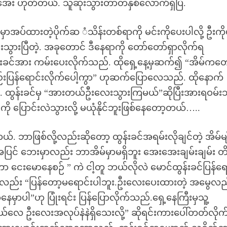
”အေး ဟုတ်တယ်. သူဆုံးသွားတာတနှစ်လောက်ရှိပြီ.
်မှာအပ်ထားတဲ့ပိုက်ဆ ံသိန်းတစ်ရာကို မင်းကိုပေးပါလို့ ဦးကိုမှ
်းသွားပြီတဲ့. အခုတောင် ဒီနေရာကို တော်တော်ရှာလိုက်ရ
ခင်အား ကမ်းပေးလိုက်သည်. ထိုရှေ့နေ့မှဆက်၍ “အိမ်ကတေ
လည်းပြန်ရောင်းလိုက်ပေါ့ကွာ” ဟုဆက်ပြောလေသည်. ထိုနောက်
. ထွန်းခင်မှ “အားတယ်ဦးလေးသွားကြမယ်”ဆိုပြီးအားရဝမ်
ု ပြောင်းလဲသွားလို့ မယုံနိုင်ဘူးဖြစ်နေတော့တယ်…..
. ဘာဖြစ်လို့လည်းဆိုတော့ ထွန်းခင်အရမ်းလိုချင်တဲ့ အိမ်မျ
့အပြင် ဘေးမှာလည်း ဘာအိမ်မှာမရှိဘူး အေးအေးချမ်းချမ်း တ
 ငေးမောနေစဉ် ” ကဲ ငါ့တူ ဘယ်လိုလဲ မောင်ထွန်းခင်ပြန်ရေ
်လည်း “ပြန်တော့မရောင်းပါဘူး.ဦးလေးပေးထားတဲ့ အမွေလည
ေမှာပါ”ဟု ပြုံးရင်း ပြန်ပြောလိုက်သည်.ရှေ့နေကြီးမှသူ့
်လေ ဦးလေးအလုပ်နဲနဲရှိသေးလို့” ဆိုရင်းကားပေါ်တတ်လိုက