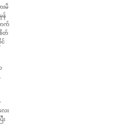
ားမိ
ှန်
 ဘက်
စိတ်
ုင်
ာ
.
ာ
ေ
မလေး
ီး