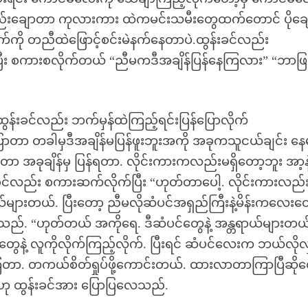
်းချောတာ ကုလားကား ထဲကမင်းသမီးတွေထက်တောင် ပိုချ
ို တညီထဲဖြောင့်စင်းမဲနက်နေတာပဲ.ထွန်းခင်လည်း
့ပြီး စကားစလိုက်တယ် “ညီမကဒီအချိန်ပြန်နေကြလား” “ဘာဖြစ်
ွန်းခင်လည်း ဘက်မှန်ထဲကြည့်ရင်းပြန်ပြောလိုက်
ာတာ တခါမှဒီအချိန်မပြန်ဖူးဘူးအကို အခုကသူငယ်ချင်း နေ
တာ အခုချိန်မှ ပြန်ရတာ. လိုင်းကားကလည်းမရှိတော့ဘူး အာ့နဲ
ခင်လည်း စကားဆက်လိုက်ပြီး “ဟုတ်တာပေါ့. လိုင်းကားလည်း
များတယ်. ပြီးတော့ ညီမလိုဆံပင်အရှည်ကြီးနဲ့မိန်းကလေး
ည်. “ဟုတ်တယ် အကိုရေ. ဒီဆံပင်တွေနဲ့ အန္တရာယ်များတယ
ုံးတွေနဲ့ လူကိုလိုက်ကြည့်လိုက်. ပြီးရင် ဆံပင်လေးက ဘယ်လိုလ
ကြတာ. တကယ်စိတ်ရှုပ်ဖို့ကောင်းတယ်. ထားလာတာကြာပြီဆိုတ
“ဟု ထွန်းခင်အား ပြောပြလေသည်.