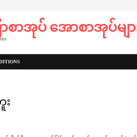
ပြာစာအုပ် အောစာအုပ်မျာ
ies
DITIONS
ူး