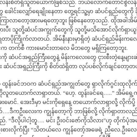
ွဲလန်းစိတ်ရှိသူတယောက်ဖြစ်သည်. ဘယ်လောက်တောင်စွဲလန်
 ခေါင်းလျှော်ရေချိုးနေတာ တွေ့ရင်သူ့မှာ ဆံပင်ရှည်တွေကို ခိုး
မိကာ ကြာလာတော့အားမရတော့ဘူး ဖြစ်နေတော့သည်. ထိုအခါအိမ်
ားပီး သူတို့ဆံပင်အကျွက်တွေကို သူတို့မသိအောင်လိုက်ရှာယူပ
တာပိုကြိုက်လာတယ်. အိမ်နီးနားမှာရှိတဲ့ ဆံပင်ရှည်မိန်းကလ
းခင်က တက်စီ ကားမောင်းတာလေ မိဘတွေ မရှိကြတော့ဘူး.
ု ဆံပင်အရှည်ကြီးတွေနဲ့ မိန်းကလေးတွေ ငှားစီးတဲ့နေ့များဆိ
ြီး ဆံပင်အရှည်ကြီးကို စိတ်ထဲရှိတာ လုပ်ပစ်လိုက်ချင်တော့တ
 ထွန်းခင်ဘဝက ဆံပင်ရှည်အကျွတ်တွေ ရှာလိုက်ဂွင်းထုလိုက်နဲ
်ကိုလူတယောက်လာရှာတယ်. “ဟေ့. ထွန်းခင်ရေ…..” အိမ်ရှေ
ာင်. အေးဒီမှာ မင်းကိုရှေနေ့ တယောက်လာရှာလို့ လိုက်ပို့
.ဒီကဦးလေးက ကျွန်တော့ကို ဘာဖြစ်လို့ လိုက်ရှာတာလည
ည်. “ဒီလိုပါငါ့တူ…. မင်း ဦးဝင်းဇော်ကိုသိလား”ဟု တိုက်ပုံ
းစားလိုက်ပြီး “သိတယ်လေ ကျွန်တော့်အဖေရဲ့ ညီလေ.ဦးလေ