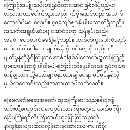
ကြောင့်အမျိုးသမီးမှာမြသီတာအောင်ဖြစ်လိမ့်မည်ဟု
လည်းအထာပေါက်သွားသည်။ ကိုစိုးနောင်သည် အသက်
တော့သိပ်မငယ်လှပါ။ ၄၀ကျော်၅၀နီးပါးလောက်ရှိသည်။
အသက်အရွယ်နှင်မမျှအောင်တော့ သန်စွမ်းသည်။
အရပ်၅ပေ၇လက်မခန့်မြင့်သည်။ ဘာစိတ်ကူးပေါက်သည်
မသိ။ ပါဝါမပါသောမျက်မှန်ကိုတပ်လေ့ ရှိသည်။ ထို
မျက်မှန်ကိုခိုင်ကြူသင်းတစ်ခါနှစ်ခါလောက်ယူတပ်ကြည့်
ဖူးသောကြောင့် ပါဝါမပါကြောင်းသိနေပါသည်။ရုပ်ကသာ
မာန်မျှသာ။ သို့သော်မျက်နှာထားချိုပေရာ ခင်မင်နှစ်လို
ဖွယ်ရာကောင်းသည်။အသားကခပ်လတ်လတ်။
ခြေမလက်မတွေအတော် ထူထဲကြီးမားသည်။ခိုင်ကြူ
သင်းတို့ကျောင်းကကျောင်းသားကြီးတွေက လက်မကြီး
ခြေမကြီးရင်လီးကြီးတယ်ဟုပြောကြသည်ကို
နားစွန်နားဖျားဆိုသလိုကြားဖူးထားလေ ရာ..ကိုစိုး