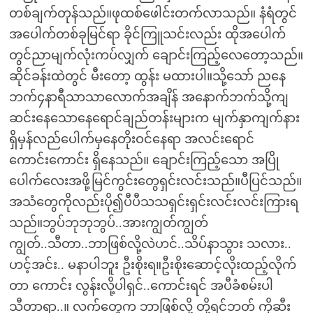
တစ်ချက်တုန်သည်။ဖုထစ်ဖေါင်းတက်လာသည်။ နံရံတွင်
အပေါက်တစ်ခုမြင်ရာ ခိုင်ကြူသင်းလည်း ထိုအပေါက်
တွင်ညာမျက်လုံးကပ်လျှက် ချောင်းကြည့်လေတော့သည်။
ဆိုင်ခန်းထဲတွင် မီးတော့ ထွန်း မထားပါ။သို့သော် ညနေ
ဘက်၄နာရီသာသာလောက်အချိန် အနောက်ဘက်သို့ကျ
ဆင်းနေသောနေရောင်ချည်တန်းများက မျက်နှာကျက်နား
ရှိမှန်လည်ပေါက်မှနေတိုးဝင်နေရာ အလင်းရောင်
ကောင်းကောင်း ရှိနေသည်။ ချောင်းကြည့်သော အပြို
ပေါက်လေးအဖို့မြင်ကွင်းတွေရှင်းလင်းသည်။ပီပြင်သည်။
အသံတွေကိုလည်းပို၍ပီပီသသရှင်းရှင်းလင်းလင်းကြားရ
သည်။ဘွပ်ဘုဘုဘွပ်..အားကျွတ်ကျွတ်
ကျွတ်..သီတာ..ဘာဖြစ်လို့လဲဟင်..သိပ်နာသွား သလား..
ဟင့်အင်း.. မနာပါဘူး ဦးစိုးရ။ဦးစိုးဆောင့်လိုးထည့်လိုက်
တာ ကောင်း လွန်းလို့ပါရှင်..ကောင်းရင် အပီခံစမ်းပါ
သီတာရာ..။ လက်တွေက ဘာဖြစ်လို့ တို့ရင်ဘတ် ကိုဆီး