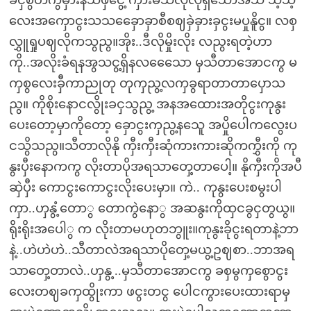
ခငှစွိတကွမှားနသဖှငွေ့ ကှားမိသလိုလိုရှိသောအသံ သဲ့သဲ့
လေးအကှောငွးသသခှေောခှာစီစဈခှဲခှားခှငွးမပှုနိူငွ။ လစှ
လွှူရှုပဈလိုကသွညွ။အိုး..ဒီလိုမှိုးလိုး လညွးရတဲ့ဟာ
ကို..အလိုးခံရနအွသငွ့ရှိနလသေေော မှသီတာအောငကွ မ
ကှစွလေးခှီကာညုတု တုကှညွ့လကှခွရာတာတာပှောသ
ညွ။ ကိုစိုးနောငလွိုးခငှသွညွ့ အနအထေားအတိုငွးကုနွး
ပေးတော့မှာကိုတော့ ခှောငွးကှညွ့နသေူ အပှိုပေါကလွေးပ
ငသွိသညွ။သီတာလိုနို ကှီးကှီးဆုံကားကားဆိုကကွှီးကို ကု
နွးပှီးနောကကွ လိုးတာပိုအရသာတှေ့တာပေါ့။ နိုကှီးကိုအပီ
ဆှဲပှီး ကောငွးကောငွးလိုးပေးမှာ။ ကဲ.. ကုနွးပေးစမွးပါ
ကှာ..ဟှနွံ့တောွ တောကွဲနောွ အဆနွးကိုထှငခွငှတွယွ။
ရိုးရိုးအပေါွ က လိုးတာမဟုတဘွူး။ကုနွးခိုငွးရတာနဲ့ဘာ
နဲ့..ဟဲဟဲဟဲ..သီတာလဲအရသာပိုတှေ့မယွ့ဥဈစာ..ဘာအရ
သာတှေ့တာလဲ..ဟှနွ့..မှသီတာအောငကွ ခစှမွကှစွောငွး
လေးတဈခကှထွိုးကာ ဖငွးတငွ ပေါငကွားပေးထားရာမှ