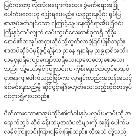
ပြင်ကတော့ လုံးလုံးမပျောက်သေး။ စွဲမက်စရာအပြို
ပေါက်မလေးဟု ပြောရပေမည်။ ယခုညနေပိုင်း ရုပ်ပြ
စာအုပ်ဖတ်ချင်သော ကြောင့်သူမနေထိုင်ရာအိမ်ခြံဝင်း
ကြီးနှင့်ကပ်လျှက် လမ်းသွယ်လေးတစ်ခုထဲရှိ ကိုစိုး
နောင်၏စာအုပ်အငှားဆိုင်သို့ထွက်လာခဲ့ခြင်းဖြစ်သည်။
စာအုပ်ဆိုင်ပုံမှန်ဖွင့်ချိန်က ညနေ ၅နာရီမှ ည၉နာရီအထိ။
ယခု၄နာရီကျော်ကျော်သာရှိသေးရာစောတော့စောသေး
သည်။ သို့သော်ခိုင်ကြူသင်းက ကိုစိုးနောင်ထံတွင်စာအုပ်
ငှားနေကျဖေါက်သည်ဖြစ်ကာ လူချင်းလည်းအတန်အသင့်
ခင်မင်နေသည်မို့ ဆိုင်ဖွင့်ချိန်မဟုတ်သေးသည့်တိုင်စာအုပ်
ဝင်ငှား၍ရပေသည်။
ပိတ်ထားသောစာအုပ်ဆိုင်၏တံခါးနှင့်မလှမ်းမကမ်းသို.အ
ရောက်တွင် ဆိုင် ခန်းထဲမှအသံပလံများကို အပြိုပေါက်မ
လခိုင်ကြူသင်းကြားရခြင်းဖြစ်သည်။ ထိုအသံ တို့သည်