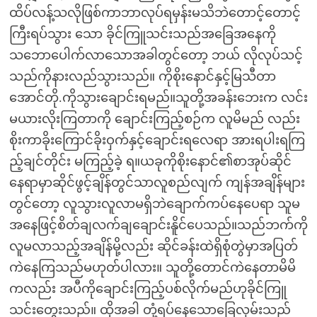
ထိပ်လန့်သလိုဖြစ်ကာဘာလုပ်ရမှန်းမသိဘဲတောင့်တောင့်
ကြီးရပ်သွား သော ခိုင်ကြူသင်းသည်အခြေအနေကို
သဘောပေါက်လာသောအခါတွင်တော့ ဘယ် လိုလုပ်သင့်
သည်ကိုနားလည်သွားသည်။ ကိုစိုးနောင်နှင့်မြသီတာ
အောင်တို.ကိုသွားချောင်းရမည်။သူတို့အခန်းဘေးက လင်း
မယားလိုးကြတာကို ချောင်းကြည့်စဉ်က လူမိမည် လည်း
စိုးကာခိုးကြောင်ခိုးဝှက်နှင့်ချောင်းရလေရာ အားရပါးရကြ
ည့်ချင်တိုင်း မကြည့်ခဲ့ ရ။ယခုကိုစိုးနောင်၏စာအုပ်ဆိုင်
နေရာမှာဆိုင်ဖွင့်ချိန်တွင်သာလူစည်လျက် ကျန်အချိန်များ
တွင်တော့ လူသွားလူလာမရှိဘဲချောက်ကပ်နေပေရာ သူမ
အနေဖြင့်စိတ်ချလက်ချချောင်းနိူင်ပေသည်။သည်ဘက်ကို
လူမလာသည့်အချိန်မို့လည်း ဆိုင်ခန်းထဲရှိစုံတွဲမှာအပြတ်
ကဲနေကြသည်မဟုတ်ပါလား။ သူတို့တောင်ကဲနေတာမိမိ
ကလည်း အပီကိုချောင်းကြည့်ပစ်လိုက်မည်ဟုခိုင်ကြူ
သင်းတွေးသည်။ ထိုအခါ တုံ့ရပ်နေသောခြေလှမ်းသည်