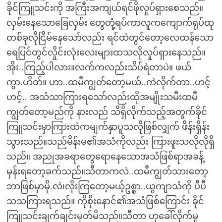
ခိုင်ကြူသင်းကို အကြီးအကျယ်ရင်ဖိုလှုပ်ရှားစေသည်။
လှမ်းနေသောခြေလှမ်း တွေတုံ့ရပ်ကာလူကကျောက်ရုပ်ထု
တစ်ခုလိုငြိမ်နေသော်လည်း ရင်ထဲတွင်တော့လေထန်သော
ရေပြင်တွင်လှိုင်းလုံးလေးများထသလိုလှုပ်ရှားနေသည်။
အိုး..ကြည့်ပါလား။လက်ကလည်းသိပ်ရဲတာပဲ။ ဖယ်
ကွာ.ဟိတ်။ ဟာ..ထမီကျွတ်တော့မယ်..ကဲလိုက်တာ..ဟင့်
ဟင့်.. အသံသာကြားရသော်လည်းထိုအမျိုးသမီးထမီ
ကျွတ်တော့မည်ကို နားလည် သိရှိလိုက်သည့်အတွက်ခိုင်
ကြူသင်းမှာကြားထဲကမျက်နှာပူသလိုဖြစ်လျှက် ဖိန်းရှိန်း
သွားသည်။သည်မိန်းမ၏အသံကိုလည်း ကြားဖူးသလိုလိုရှိ
သည်။ အညုအခရာတွေရောနေသောအသံဖြစ်ရာအခန့်
မှန်းရတော့ခက်သည်။သီတာကလဲ..ထမီကျွတ်သားတော့
ဘာဖြစ်မှာမို.လဲ၊လိုးကြတော့မယ့်ဥစ္စာ..ယွကျာသံကို ပီပီ
သသကြားရသည်။ ကိုစိုးနောင်၏အသံဖြစ်ကြောင်း ခိုင်
ကြူသင်းချက်ချင်းမှတ်မိသည်။သီတာ ဟုခေါ်လိုက်မှု