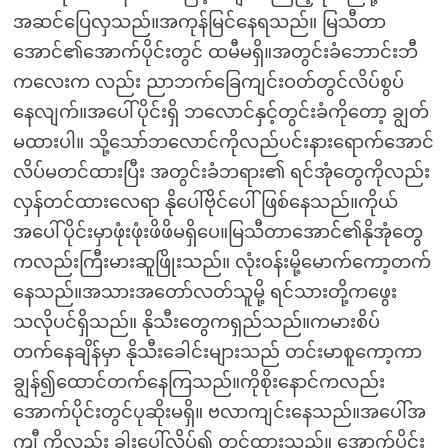
အဆင်ပြေလှသည်။အကုန်မြင်နေရသည်။ မြသီတာ
အောင်၏အောက်ပိုင်းတွင် ထမီမရှိ။အတွင်းခံဘောင်းဘီ
ကလေးက လည်း ညာဘက်ခြေကျင်းဝတ်တွင်လိပ်စွပ်
နေလျက်။အပေါ်ပိုင်းရှိ ဘလောင်နှင့်တွင်းခံကိုတော့ ချွတ်
မထားပါ။ သို့သော်ဘလောင်ကိုလည်ပင်းနားရောက်အောင်
လိပ်မတင်ထားပြီး အတွင်းခံဘရား၏ ရင်အုံတွေကိုလည်း
လှန်တင်ထားလေရာ နိုပေါ်ဗိုင်ပေါ်ဖြစ်နေသည်။ကိုယ်
အပေါ်ပိုင်းမှာဖုံးဖုံးဖိဖိမရှိပေ။မြသီတာအောင်၏နိုအုံတွေ
ကလည်းကြီးမားဆူဖြိုးသည်။ လုံးဝန်းမို့မောက်ကော့တက်
နေသည်။အသားအတော်လတ်သူမို့ ရင်သားတို့ကဖွေး
သလိုပင်ရှိသည်။ နိုသီးတွေကရှည်သည်။ကမားစိပ်
တက်နေချိန်မှာ နိုသီးခေါင်းများသည် တင်းမာစူကော့ကာ
ချွန်၍ထောင်တက်နေကြသည်။ကိုစိုးနောင်ကလည်း
အောက်ပိုင်းတွင်ပုဆိုးမရှိ။ ဗလာကျင်းနေသည်။အပေါ်အ
ကျီ ကိုလည်း ခါးပေါ်လိပ်၍ တင်ထားသည်။ အောက်ပိုင်း