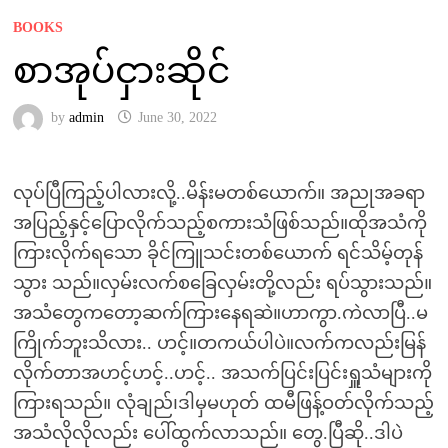
BOOKS
စာအုပ်ငှားဆိုင်
by
admin
June 30, 2022
လုပ်ပြီကြည့်ပါလားလို့..မိန်းမတစ်ယောက်။ အညုအခရာ
အပြည့်နှင့်ပြောလိုက်သည့်စကားသံဖြစ်သည်။ထိုအသံကို
ကြားလိုက်ရသော ခိုင်ကြူသင်းတစ်ယောက် ရင်သိမ့်တုန်
သွား သည်။လှမ်းလက်စခြေလှမ်းတို့လည်း ရပ်သွားသည်။
အသံတွေကတော့ဆက်ကြားနေရဆဲ။ဟာကွာ.ကဲလာပြီ..မ
ကြိုက်ဘူးသိလား.. ဟင့်။တကယ်ပါပဲ။လက်ကလည်းမြန်
လိုက်တာအဟင့်ဟင့်..ဟင့်.. အသက်ပြင်းပြင်းရှူသံများကို
ကြားရသည်။ လုံချည်၊ဒါမှမဟုတ် ထမီဖြန့်ဝတ်လိုက်သည့်
အသံလိုလိုလည်း ပေါ်ထွက်လာသည်။ တွေ.ပြီဆို..ဒါပဲ