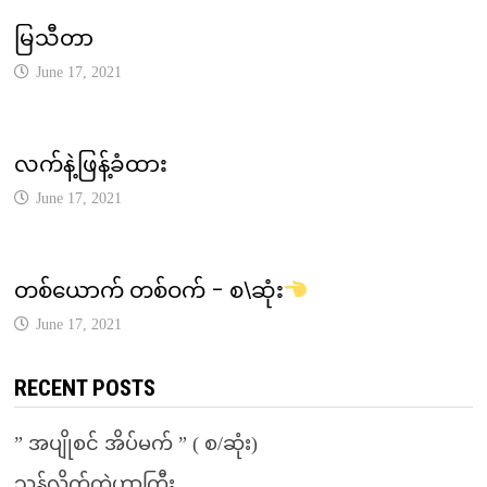
မြသီတာ
June 17, 2021
လက်နဲ့ဖြန့်ခံထား
June 17, 2021
တစ်ယောက် တစ်ဝက် – စ\ဆုံး
June 17, 2021
RECENT POSTS
” အပျိုစင် အိပ်မက် ” ( စ/ဆုံး)
သန်လိုက်တဲ့ဟာကြီး