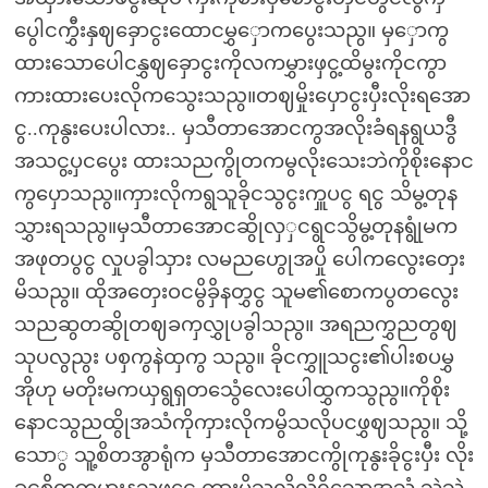
ပွေါငကွှီးနှဈခှောငွးထောငမွှှောကပွေးသညွ။ မှှောကွ
ထားသောပေါငနွှဈခှောငွးကိုလကမွှားဖှငွ့ထိမွးကိုငကွာ
ကားထားပေးလိုကသွေးသညွ။တဈမှိုးပှောငွးပှီးလိုးရအော
ငွ..ကုနွးပေးပါလား.. မှသီတာအောငကွအလိုးခံရနရွယဒွီ
အသငွ့ပှငပွေး ထားသညကွိုတကမွလိုးသေးဘဲကိုစိုးနောင
ကွပှောသညွ။ကှားလိုကရွသူခိုငသွငွးကှူပငွ ရငွ သိမွ့တုန
သွှားရသညွ။မှသီတာအောငဆွိုလှှငရွငသွိမွ့တုနရွုံမက
အဖုတပွငွ လှုပခွါသှား လမညဟွေုအပှို ပေါကလွေးတှေး
မိသညွ။ ထိုအတှေးဝငမွိခှိနတွှငွ သူမ၏စောကပွတလွေး
သညဆွတဆွိုတဈခကှလွှုပခွါသညွ။ အရညကွှညတွဈ
သုပလွညွး ပစှကွနဲထှကွ သညွ။ ခိုငကွှူသငွး၏ပါးစပမွှ
အိုဟု မတိုးမကယှရွရှတသွေံလေးပေါထွှကသွညွ။ကိုစိုး
နောငသွညထွိုအသံကိုကှားလိုကမွိသလိုပငဖွှဈသညွ။ သို့
သောွ သူ့စိတအွာရုံက မှသီတာအောငကွိုကုနွးခိုငွးပှီး လိုး