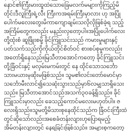
နောင်၏ကြီးမားထူထဲသောခြေမလက်မများကိုကြည့်မိ
တိုင်းဒီလူကြီးရဲ့လီး ကြီးကအရမ်းကြီးမှာလား ဟု အပြို
ပေါက်မလေးတွေးမိကာကျောချမ်းသလိုလိုဖြစ်ခဲ့ရ သည့်
အကြိမ်တွေကလည်း မနည်းလှတော့ပါ။အပြိုပေါက်လေး
တို့ထုံးစံ ဆူဖြိုးစမို့ ခိုင်ကြူသင်းသည် ကမားမှုများနှင့်
ပတ်သက်သည်ကိုကိုယ်တိုင်စိတ်ဝင် စားစပ်စုမှုကလည်း
အတော်ရှိနေသည်။မြသီတာအောင်ကတော့ ခိုင်ကြူသင်း
တို့ခြံဝင်းနှင့် မလှမ်းမကမ်းတွင် နေ ထိုင်သောသင်္ဘော
သားမယားမုဆိုးမဖြစ်သည်။ သူမ၏လင်းတော်မောင်မှာ
သင်္ဘောမီးလာင်၍သေဆုံးသွားသည်မှာ၆လမျှသာရှိသေး
သည်။ မြသီတာအောင်သည်အသက်၃၀ခန့်ရှိသည်။ ခိုင်
ကြူသင်းမှာလည်း ခေသည့်ကောင်မလေးမဟုတ်ပါ။ ဇ
လေးရှိသည်။သူမတို့မိသားစုနေထိုင်သည်က ခြံဝင်းကြီးထဲ
တွင်ဆိုသော်လည်းအစေခံတန်းလျားဟုပြောရမည့်
အိမ်တန်းလျားတွင် နေရခြင်းဖြစ်သည်။ အများစုကတော့