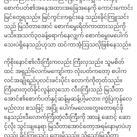
စောက်ပတ်၏အနေအထားအခြေအနေကို ကောင်းကောင်း
မြင်တွေ့ရသည်။ မြင်ကွင်းကရှင်းနေ သည်။ခိုင်ကြူသင်း
သည် မြသီတာအောင် စောက်မွှေးရိတ်ကာထားသည်ကို
မသိ။အသက်၃၀ခန့်ရောက်နေလျှက် စောက်မွှေးမပေါက်
သေးပဲရှိနေသည်ဟုသာ ထင်ကာအံ့သြသလိုဖြစ်နေသည်။
ကိုစိုးနောင်၏လီးကြီးကလည်း ကြီးလှသည်။ သူမစိတ်
ထင် အရှည်၆လက်မကျော်ကာ လုံးပတ်ကတော့ စပါက
လင်အချိုရည်ပုလင်းဖင်းပိုင်း လောက်ကိုတုတ်သည်။
ကြီးမားတုတ်ခိုင်လွန်းလှသော လီးးကြီးသည် မြသီတာ
အောင်၏စောက်ပတ်နှင့်ဆန့်မှဆန့်ပါ့မလား၊ ကွဲပြဲကုန်လေ
မည်လား စသဖြင့် အပြို ပေါက်မလေးတွေးတောရင်ဖို
နေသည်။ဒီလောက်ကြီးတဲ့လီးကြီးကို အားနဲ့ ဆောင့် ဆော
င့်လိုး သွင်းချနေရာ မြသီတာအောင်တော့အရမ်းနာမှာပဲဟု
လည်း ခိုင်ကြူသင်း တွေးမိသည်။ သို့သော်မြသီတာ