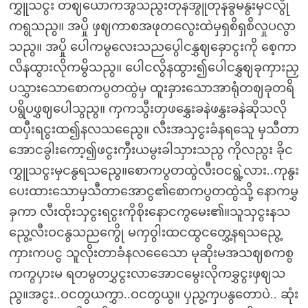
ကွှူသငွး တဈယောကအွသညွးတုနအွူတုနခွမနွးမှငလွို
ကရွသညွ။ အပှို ဖှဈကာစအဖုတလွေးထဲမှရှစိရှစိလှုပလွာ
သညွ။ အပှို ပေါကမွလေးသညပွေါငနွှဈခှောငွးကို စေ့ကာ
လိနထွားလိုကမွိသညွ။ ပေါငလွိနထွား၍ပေါငနွှဈခုကှားညှ
ပသွှားသောစောကပွတထွဲမှ ထူးခှားသောအာရုံတဈခုတရိ
ပရွိပဖွှဈပေါသွညွ။ ကှကသွီးတှဖနွှေးခနဲဖနွှးခနဲဆိုသလို
ထပှီးရငွးထ၍နလသညွေေ။ လီးအသှငွးခံနရသေူ မှသီတာ
အောငခွါးကော့၍ဖငွးကှီးယမွးခါသှားသညွ ကိုလညွး ခိုင
ကွှူသငွးမှငနွရသညွေ။စောကပွတထွဲလီးဝငရွဲ့လား..ကုနွး
ပေးထားသောမှသီတာအောငွ၏စောကပွတထွဲသို့ နောကမွှ
ခှကာ လီးထိုးသှငွးရငွးကိုစိုးနောငကွမေး၏။သူသှငွးနသ
ညွေ့လီးဝငနွသညကွေို မကှဝွါးထငထွငတွှေ့နရသညွေ့
ကှားကပငွ သူလိုးတာခံနလသေေော မုဆိုးမအသဈစကစွ
ကကွပှားမ ရတမွတပွှငွးလာအောငမွေးလိုကခွှငွးဖှဈသ
ညွ။အငွး..ဝငတွယကွှာ..ဝငတွယွ။ ပှညွ့ကှပနွတောပဲ.. ဆုံး