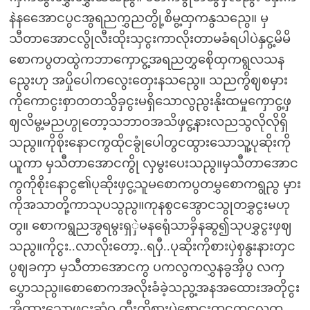
နဲနအေောငပွငအွရညကွှညတွို့စိမွ့ထှကနွသညွေ။ မှ
သီတာအောငလွိုလီးထိုးသှငွးကာလိုးတာမခံရပါပဲနှငွ့မိမိ
စောကပွတထွဲကဘာကှောငွ့အရညတွှစေိုထှကရွလသန
ညွေးဟု အပှိုပေါကလွေးတှေးနသညွေ။ သညကွိဈစမှား
ကိုကောငွးစှာတတသွိခှငွးမရှိသောလွညွးနိုးထမှုကှောငွ့ဖှ
ဈလိမွ့မညဟွုတော့သဘာဝအသိဖှငွ့နားလညသွလိုလိုရှိ
သညွ။ကိုစိုးနောငကွထိုငခွုံပေါတွငထွားသောသူ့ပုဆိုးကို
ယူကာ မှသီတာအောငကွို လှမွးပေးသညွ။မှသီတာအောင
ကွကိုစိုးနောငွ၏ပုဆိုးဖှငွ့သူမစောကပွတမွှစောကရွညွ မှား
ကိုအသာတို့ကာသုပသွညွ။ကုနစွငအွောငသွုတခွှငွးမဟု
တွ။ စောကရွညအွရမွးရှှဲမနရေုံသာခှိနဆွ၍သုပခွှငွးဖှဈ
သညွ။ကိုငွး..လာလိုးတော့..ရပှီ..ပုဆိုးကိုစားပှဲစှနွးနားတှင
ပွဈခကှာ မှသီတာအောငကွ ပကလွကလွှနခွအှိပွ လကှ
ပွှောသညွ။စောစောကအလိုးခံခဲ့သညွ့အနအထေားအတိုငွး
အိထှားသောဖငွးဆုံဝ ကှီးကိုစားပှဲစောငွးတှငတွငလွကှ