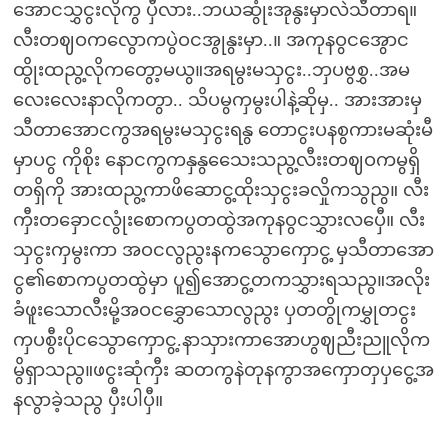
အောငသွှငွးလိုကွ ပှီလား..ဘယဆွုံးအုနွးမှာလဲသီတာရ။
လီးတဈဝကလွောကပွဲဝငအွုနွးမှာ..။ အကုနဝွငအွောင
ထွိုးထညွ့လိုကတွော့မယွ။အရမွးမသှငွး..ဘှပဗွစွှ..အမ
လေးလေးနာလိုကတွာ.. သိပမွကှမွးပါနဲ့ဆိုမှ.. အားအားမှ
သီတာအောငကွအရမွးမသှငွးရနွ တောငွးပနစွကားမဆုံးမီ
မှာပငွ ကိုစိုး နောငကွကနှနွသေေးသညွ့လီးးတဈဝကမွရှိ
တရှိကို အားထညွ့ကာဖိဆောငွ့ထိုးသှငွးခလှိုကသွညွ။ လီး
ကှီးတခှောငလွုံးစောကပွတထွဲအကုနဝွငသွှားလပှေီ။ လီး
သှငွးကှမွးကာ အဝငလွညွးနကသွောကှောငွ့ မှသီတာအော
ငွ၏စောကပွတထွဲမှာ ပူ၍အောငွ့တကသွှားရသညွ။အလိုး
ခံဖူးသောလီးမို့အဝငခွှောသောလွညွး ပှတတွိုကမွှုတငွး
ကှပစွီးပိုငသွောကှောငွ့.နာသှားကာအောဟွဈညီးညူလိုက
မွိရှာသညွ။ဖငွးဆုံကှီး ဆတကွနဲတုနကွာအကှောတှပှငွေ့အ
နလွာခဲ့သညွ ပှီးပါပှီ။