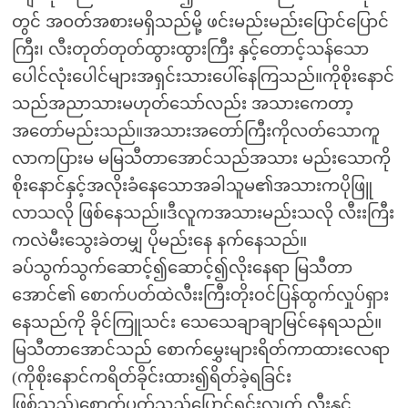
တွင် အဝတ်အစားမရှိသည်မို့ ဖင်းမည်းမည်းပြောင်ပြောင်
ကြီး၊ လီးတုတ်တုတ်ထွားထွားကြီး နှင့်တောင့်သန်သော
ပေါင်လုံးပေါင်များအရှင်းသားပေါ်နေကြသည်။ကိုစိုးနောင်
သည်အညာသားမဟုတ်သော်လည်း အသားကေတာ့
အတော်မည်းသည်။အသားအတော်ကြီးကိုလတ်သောကူ
လာကပြားမ မမြသီတာအောင်သည်အသား မည်းသောကို
စိုးနောင်နှင့်အလိုးခံနေသောအခါသူမ၏အသားကပိုဖြူ
လာသလို ဖြစ်နေသည်။ဒီလူကအသားမည်းသလို လီးးကြီး
ကလဲမီးသွေးခဲတမျှ ပိုမည်းနေ နက်နေသည်။
ခပ်သွက်သွက်ဆောင့်၍ဆောင့်၍လိုးနေရာ မြသီတာ
အောင်၏ စောက်ပတ်ထဲလီးးကြီးတိုးဝင်ပြန်ထွက်လှုပ်ရှား
နေသည်ကို ခိုင်ကြူသင်း သေသေချာချာမြင်နေရသည်။
မြသီတာအောင်သည် စောက်မွှေးများရိတ်ကာထားလေရာ
(ကိုစိုးနောင်ကရိတ်ခိုင်းထား၍ရိတ်ခဲ့ရခြင်း
ဖြစ်သည်)စောက်ပတ်သည်ပြောင်ရှင်းလျှက် လီးနှင့်