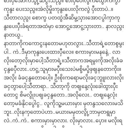
စားပှဲအောကသွို့ဆငွးသညွ။ စားပှဲပေါလွကထွောကကွာ
ကုနွး ပေးသညွ။အဲလိုမှိုးကုနွးပေးလိုကလွဲ ပှီးတာပဲ..။
သီတာလညွး စောကွ ပတထွဲအီဆိမွ့သှားအောငပွါကှာကု
နွးပေးပှီးခံရတာအထဲမှာ အောငွ့အောငွ့သှားတာ.. နာလညွး
နာတယွ..
နာတာကိုကကောငွးနတောမဟုတလွား..သီတာရဲ့တောစွမွး
ပါ.. ကဲ..ဒီမှာကုနွးပေးထားပှီလေ။ စကားမှားမနနေဲ့.. လာ
လိုးတော့လိုးမှာပေါ့သီတာရဲ့။သီတာကအရမွးကိုအလိုးခံခ
ငှနွပှေီလား..ဟငွ့.သူမှားမပှီးသေးပဲမစို့မပို့ဖှဈနတောကိုး။
အလိုး ခံခငှနွတောပေါ့။ ဦးစိုးကရောမလိုးခငှဘွူးလားလိုး
ခငှတွာပေါ့သီတာရာ.. သီတာ့ကို တဈနေ့လုံးခေါထွားပှီး
တောငွ စိမလွိုးပဈခငှနွတော..အလိုလေး.. တဈနေ့လုံး
တော့မခံနိုငပွေါငွ.. လူကိုသူ့မယားမှား မှတနွသလေားမသိ
ဘူး..လိုးနကှတောပဲဟာ..မယားမမှတလွို့ဘာမှတရွမှာ
လဲ..ကဲ..ကဲ.. စကားမှားမှာလား. လိုးမှာလား..ပှော။ မလိုးရ