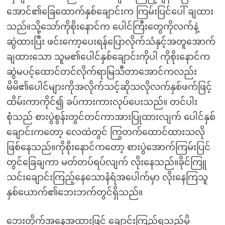
အောင်၏ခြေထောက်နှစ်ချောင်းက ကြမ်းပြင်ပေါ် ချထား
သည်။သို့သော်ကိုစိုးနောင်က ပေါင်ကြီးတွေကိုလက်နဲ့
ဆွဲထားပြီး ဖင်းကော့ပေးရန်ပြောလိုက်သံနှင့်အတူအောက်
ချထားသော သူမ၏ပေါင်နှစ်ချောင်းကိုပါ ကိုစိုးနောင်က
ဆွဲမပင့်ထောင်တင်လိုက်ရာမြသီတာအောင်ကလည်း
မိမိ၏ပေါင်များကိုအလိုက်သင့်ဆိုသလိုလက်နှစ်ဖက်ဖြင့်
ထိမ်းကာကိုင်၍ ခပ်ကားကားလုပ်ပေးသည်။ တင်ပါး
စုံသည် စားပွဲစွန်းတွင်တင်ကာအားပြုထားလျက် ပေါင်နှစ်
ချောင်းကတော့ လေထဲတွင် ကြွတက်ထောင်ထားသလို
ဖြစ်နေသည်။ကိုစိုးနောင်ကတော့ စားပွဲအောက်ကြမ်းပြင်
တွင်ခြေချကာ မတ်တပ်ရပ်လျက် လိုးနေသည်။ခိုင်ကြူ
သင်းချောင်းကြည့်နေသောနံရံအပေါက်မှာ လိုးနေကြသူ
နှစ်ယောက်၏ဘေးဘက်တွင်ရှိသည်။
ဘေးတိုက်အနေအထားဖြင့် ချောင်းကြည့်ရသည်မို့