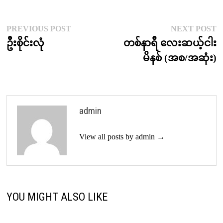
Post
Previous
N
PREVIOUS POST
NEXT POST
post:
p
ဦးစိုင်းလုံ
တစ်နာရီ လေးဆယ့်ငါး
navigation
မိနစ် (အစ/အဆုံး)
admin
View all posts by admin →
YOU MIGHT ALSO LIKE