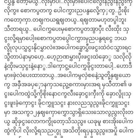
ငပွှနွ တော့မယွ..လိုးမှာပါ..လိုးမှာ။ပေါငလွေးနညွးနညွးကှ
လိုကွ။ စောကပွတကွ ပေါငကွှားညပနွလေို့ကှှတွ..ဦးစိုး
ကတော့ကှာ.တဈကယရွဈတယွ..ရဈတာမဟုတပွါဘူး
သီတာရယွ.. ပေါငကွှပေးမှစောကပွတအွာပှီး လီးထိုး သှ
ငွးလို့ရမှာပေါ့။စောကပွတပွေါငကွှားမှညပနွရငွေ ဘယ
လွိုလုပသွှငွးနိုငမွှာလဲ။အပေါကခွှောပွှီးဖငွးထဲဝဲငသွှားရင
သွီတာပဲနာမှာဟေ့..ဟေ့ဉာဏမွှားပှီးဖငွးထဲခှောွ သလိုလို
နဲ့ထိုးမသှငွးနဲ့နောွ.ဒါကှောငွ့ပေါငကွှခိုငွးတာပေါ့..ဟောဒီ
မှာ။ဖှဲလဲပေးထားတယွ..အပေါကမွလှဲစနေဲ့သူတို့နှဈယော
ကွ အခှီအခပှှောနကှသညွေ့စကားမှားအရ မှသီတာ၏ ဖ
ငွးပေါကထွဲသို့ကိုစိုးနောငကွလီးခှောငွးကှီးကို ခှောလွိုးသှ
ငွးဖူးခဲ့ကှောငွး ခိုငကွှူသငွး နားလညသွညွ။ခိုငကွှူသငွး
မှာ အသကွ၁၂နှဈကှောကွှောသွာရှိသေးသောလွညွးလိုးတ
ယွ ဆိုခှငွးလောကကွိုတော့သိသညွ။ ယခုမူ စားအိုးပေါက
ထွဲကိုပါ လိုးလို့ရသညဟွု အသိတိုးရပှနသွညွ။အပှို ပေါက