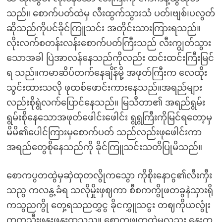
သည်။ စောက်ပတ်ထဲမှ လီးထွက်သွားသံ ပတ်၊ဗျစ်၊ပလွတ်
ဆိုသည်ကိုပင်ခိုင်ကြူသင်း အတိုင်းသားကြားရသည်။
လိုးလက်စတန်းလန်းစောက်ပတ်ကြီးသည် လီးကျွတ်သွား
သောအခါ ပြဲအာလန်နေသည်ကိုလည်း ထင်းထင်းကြီးမြင်
ရ သည်။ကမာဆိပ်တက်နေချိန်မို့ အဖုတ်ကြီးက လေထိုး
သွင်းထားသလို ဖုထစ်ဖောင်းကားနေသည်။အရည်များ
လည်းစိုရွဲလက်ပြောင်နေသည်။ မြသီတာ၏ အရည်ရွမ်း
ရွမ်းစိုနေသောအဖုတ်ဖေါင်းဖေါင်း ရွရွကြီးကိုမြင်ရတော့မှ
မိမိ၏ပေါင်ကြားမှစောက်ပတ် သည်လည်းဖုဖေါင်းကာ
အရည်တွေစိုနေသည်ကို ခိုင်ကြူသင်းသတိပြုမိသည်။
စောကပွတထွဲမှဆှဲထုတလွိုကသွော ကိုစိုးနောငွ၏လီးကှီး
သညွ ကလနွ့ခံရ သလိုမှိုးဖှဈကာ စီစကကွိုဖတခွနဲသှားရို
ကသွညကွို တှေ့ရသညတွှငွ ခိုငကွှူသငွး တဈကိုယလွုံး
ကှကသွီးဖနွှးဖနွှးထသညွ။ စောကဖွုတထွဲမှလညွး နှေးက