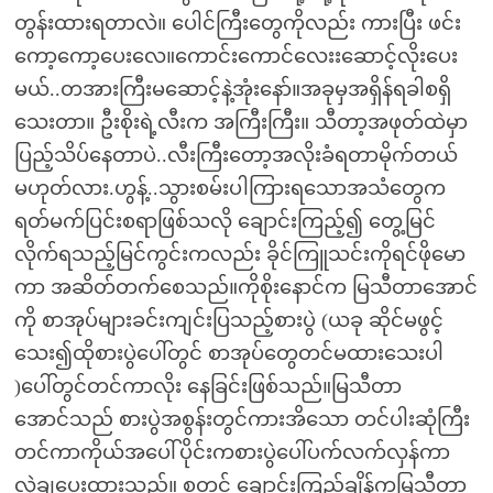
တွန်းထားရတာလဲ။ ပေါင်ကြီးတွေကိုလည်း ကားပြီး ဖင်း
ကော့ကော့ပေးလေ။ကောင်းကောင်လေးးဆောင့်လိုးပေး
မယ်..တအားကြီးမဆောင့်နဲ့အုံးနော်။အခုမှအရှိန်ရခါစရှိ
သေးတာ။ ဦးစိုးရဲ့လီးက အကြီးကြီး။ သီတာ့အဖုတ်ထဲမှာ
ပြည့်သိပ်နေတာပဲ..လီးကြီးတော့အလိုးခံရတာမိုက်တယ်
မဟုတ်လား.ဟွန့်..သွားစမ်းပါကြားရသောအသံတွေက
ရတ်မက်ပြင်းစရာဖြစ်သလို ချောင်းကြည့်၍ တွေ့မြင်
လိုက်ရသည့်မြင်ကွင်းကလည်း ခိုင်ကြူသင်းကိုရင်ဖိုမော
ကာ အဆိတ်တက်စေသည်။ကိုစိုးနောင်က မြသီတာအောင်
ကို စာအုပ်များခင်းကျင်းပြသည့်စားပွဲ (ယခု ဆိုင်မဖွင့်
သေး၍ထိုစားပွဲပေါ်တွင် စာအုပ်တွေတင်မထားသေးပါ
)ပေါ်တွင်တင်ကာလိုး နေခြင်းဖြစ်သည်။မြသီတာ
အောင်သည် စားပွဲအစွန်းတွင်ကားအိသော တင်ပါးဆုံကြီး
တင်ကာကိုယ်အပေါ်ပိုင်းကစားပွဲပေါ်ပက်လက်လှန်ကာ
လှဲချပေးထားသည်။ စတင် ချောင်းကြည့်ချိန်ကမြသီတာ