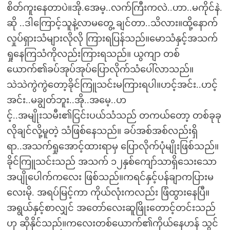
စိတ်ကူးနေတာပဲ။အို.အေမ့..လက်ကြီးကလဲ..ဟာ..မကိုင်နဲ.
ဆို ..ဒါကြောင့်သူနဲ့လာမတွေ့ ချင်တာ..သိလား။ထို့နောက်
လှုပ်ရှားသံများလိုလို ကြားရပြန်သည်။မောသံနှင့်အသက်
ရှုနေကြသံကိုလည်းကြားရသည်။ ယွကျာ တစ်
ယောက်၏ခပ်အုပ်အုပ်ပြောလိုက်သံပေါ်လာသည်။
သဲသဲကွဲကွဲတော့ခိုင်ကြူသင်းမကြားရပါ။ဟင့်အင်း..ဟင့်
အင်း..မချွတ်ဘူး..အို..အမေ့..ဟ
င့်..အမျိုးသမီး၏ငြင်းပယ်သံသည် တကယ်တော့ တစ်ခုခု
လိုချင်လို့မူတဲ့ သံဖြစ်နေသည်။ ခပ်အစ်အစ်လည်းရှိ
ရာ..အသက်ရှုအောင့်ထားရာမှ ပြောလိုက်ပုံမျိုးဖြစ်သည်။
ခိုင်ကြူသင်းသည် အသက် ၁၂နှစ်ကျော်သာရှိသေးသော
အပျိုပေါက်ကလေး ဖြစ်သည်။ကရင်နှင့်ပန်ချာကပြားမ
လေးမို. အရပ်မြင့်ကာ ကိုယ်လုံးကလည်း ဖြံထွားနေပြီ။
အရွယ်နှင့်စာလျှင် အတော်လေးဆူဖြိုးတောင့်တင်းသည်
ဟု ဆိုနိုင်သည်။ကလေးတစ်ယောက်၏ကိုယ်နေဟန် သွင်