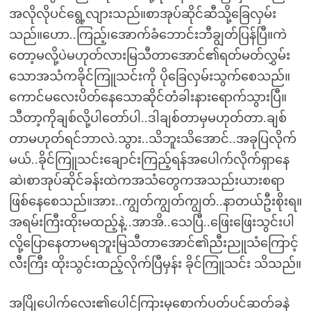
အလိုလိုပင်ရွေ့လျားသည်။စာအုပ်ဆိုင်ဆီသို့ခြေလှမ်း
သည်။ဟော..ကြည့်၊အောက်ခံဘောင်းဘီချွတ်ပြန်ပြီ။ကဲ
တော့မလို့ပဲမဟုတ်လားမြသီတာအောင်၏ရတ်မတ်လွှမ်း
သောအသံကခိုင်ကြူသင်းကို ပိုခြေလှမ်းသွက်စေသည်။
ကောင်မလေးပိတ်နေသောဆိုင်တံခါးနားရောက်သွားပြီ။
သီတာ့ကိုချစ်လို့ပါတော်ပါ..ဒါချစ်တာမှမဟုတ်တာ.ချစ်
တာမဟုတ်ရင်ဘာလဲ.သွား..သိဘူးသိအောင်..အခုပြလိုက်
မယ်..ခိုင်ကြူသင်းချောင်းကြည့်ရန်အပေါက်လိုက်ရှာနေ
ဆဲ၊စာအုပ်ဆိုင်ခန်းထဲကအသံတွေကအသည်းယားစရာ
ဖြစ်နေစေသည်။အား..ကျွတ်ကျွတ်ကျွတ်..နာတယ်ဦးစိုးရ။
အရမ်းကြီးထိုးမထည့်နဲ့..အာအိ..သေပြီ..ဖြေးဖြေးသွင်းပါ
လို့ပြောနေတာမရဘူးမြသီတာအောင်၏ညီးညူသံကြောင့်
လီးကြီး ထိုးသွင်းထည့်လိုက်ပြီမှန်း ခိုင်ကြူသင်း သိသည်။
အပြိုပေါက်လေး၏ပေါင်ကြားမှစောက်ပတ်ပင်ဆတ်ခနဲ