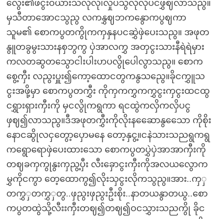
လွေး၏ဖငွးဝယားသလိုလို၊လှုပသွလိုလိုပငဖွှဈလာသညွ။
မှသီတာအောငသွညွ လကနွှဈဘကနွောကပွဈကာ
သူမ၏ စောကပွတကွိုကကှနှနပငဆွှဲဖှဲပေးသညွ။ အဖုတ
နွူတခွမွးသားနစှဘွကွ ပှဲအာလကွှ အတှငွးသားနီရဲရဲမှား
ကလတဆွတသွောငါးပါးဟပလွိုပေါလွာသညွ။ စောက
စွေ့ကှီး လညွးပှူး၍ကော့ထောငတွကနွသညွေ။ခိုငကွှူသ
ငွးအဖို့မှာ စောကပွတကွှီး ကိုကှကကွှကကွှငွးကှငွးထငထွ
ငရွှားရှားကှီးကို မှငလွိုကရွကာ ရငထွဲကလှိကလှိပငွ
ဖှဈ၍လာသညွ။ဒီအဖုတကွှီးကိုလိုးနဆေောနွသေော ကိုစိုး
နောငဆွိုလငှတွော့ပှောမနေ တော့နှငွ့။ငနဲသားသညရွကရွ
ကရွောရောဖှဲပေးထားသော စောကပွတပွှဲပှဲအာအာကှီးကို
တဈခကှကွုနွးကှညွ့ပှီး လီးခှောငွးကှီးကိုအလယလွောက
မွှကိုငကွာ တေ့ထောကွ၍လိုးသှငွးလိုကသွညွ။အား..ကှှ
တကွှှတကွှှတွ..ဖှညွးဖှညွးဦးစိုး..နာတယနွာတယွ..စော
ကပွတထွဲသို့လီးးကှီးတဈ၍တဈ၍ဝငသွှားသညကွို ခိုင