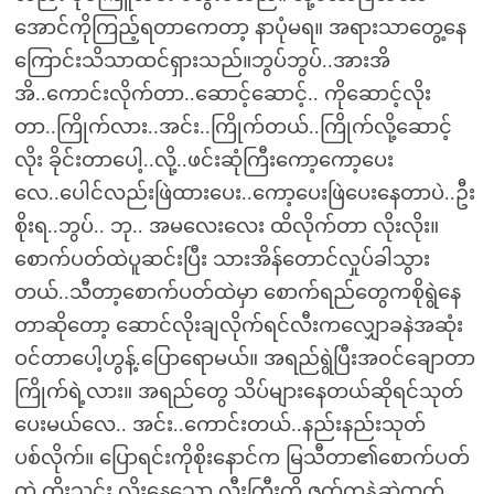
အောင်ကိုကြည့်ရတာကေတာ့ နာပုံမရ။ အရားသာတွေ့နေ
ကြောင်းသိသာထင်ရှားသည်။ဘွပ်ဘွပ်..အားအိ
အိ..ကောင်းလိုက်တာ..ဆောင့်ဆောင့်.. ကိုဆောင့်လိုး
တာ..ကြိုက်လား..အင်း..ကြိုက်တယ်..ကြိုက်လို့ဆောင့်
လိုး ခိုင်းတာပေါ့..လို့..ဖင်းဆုံကြီးကော့ကော့ပေး
လေ..ပေါင်လည်းဖြဲထားပေး..ကော့ပေးဖြဲပေးနေတာပဲ..ဦး
စိုးရ..ဘွပ်.. ဘု.. အမလေးလေး ထိလိုက်တာ လိုးလိုး။
စောက်ပတ်ထဲပူဆင်းပြီး သားအိန်တောင်လှုပ်ခါသွား
တယ်..သီတာ့စောက်ပတ်ထဲမှာ စောက်ရည်တွေကစိုရွဲနေ
တာဆိုတော့ ဆောင်လိုးချလိုက်ရင်လီးကလျှောခနဲအဆုံး
ဝင်တာပေါ့ဟွန့်.ပြောရောမယ်။ အရည်ရွဲပြီးအဝင်ချောတာ
ကြိုက်ရဲ့လား။ အရည်တွေ သိပ်များနေတယ်ဆိုရင်သုတ်
ပေးမယ်လေ.. အင်း..ကောင်းတယ်..နည်းနည်းသုတ်
ပစ်လိုက်။ ပြောရင်းကိုစိုးနောင်က မြသီတာ၏စောက်ပတ်
ထဲ ထိုးသွင်း လိုးနေသော လီးကြီးကို ဇက်ကနဲ့ဆွဲထုတ်