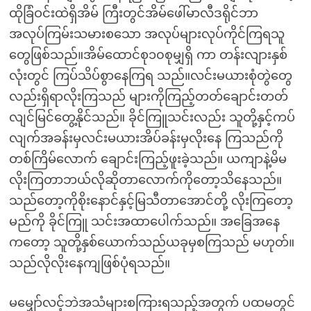
ထိုခြံဝင်းထဲရှိအိမ် ကြီးတွင်အိမ်ဖေါ်မာလီဒရိုင်ဘာ
အလုပ်ကြမ်းသမားစသော အလုပ်များလုပ်ကိုင်ကြရသူ
တွေဖြစ်သည်။အိမ်ထောင်စု၁၀စုမျှရှိ ကာ တန်းလျားနှစ်
လုံးတွင် ကြပ်သိပ်စွာနေကြရ သည်။လင်းမယားစုံတွဲတွေ
လည်းရှိရာလိုးကြသည် များကိုကြည့်တတ်ချောင်းတတ်
လျင်မြင်တွေ့နိုင်သည်။ ခိုင်ကြူသင်းလည်း သူတို့နှင့်ကပ်
လျက်အခန်းမှလင်းမယားအိပ်ခန်းမှလိုးနေ ကြသည်ကို
တစ်ကြိမ်လောက် ချောင်းကြည့်ဖူးခဲ့သည်။ ယကျာနဲ့မိမ
လိုးကြတာဘယ်လိုဆိုတာလောက်ကိုတော့သိနေသည်။
သည်တော့ကိုစိုးနောင်နှင့်မြသီတာအောင်တို့ လိုးကြတော့
မည်ကို ခိုင်ကြူ သင်းအထာပေါက်သည်။ အခြေအနေ
ကတော့ သူတို့နှစ်ယောက်သည်ယခုမှစကြသည် မဟုတ်။
သည်လိုလိုးနေကျဖြစ်ပုံရသည်။
မမျှော်လင့်ဘဲအသံများစကြားရသည့်အတွက် ပထမတွင်