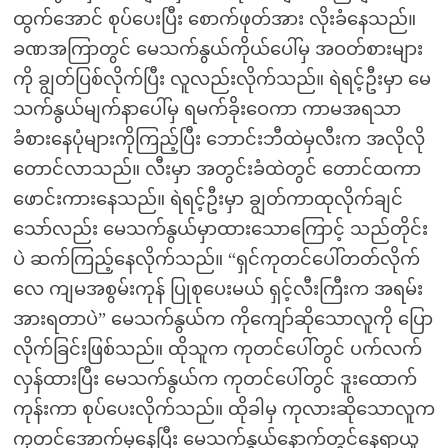
ထွက်အောင် စုပ်ပေးပြီး စောက်ဖုတ်အား လိုးခံနေသည်။
ခဏအကြာတွင် မေသက်နွယ်ကိုယ်ပေါ်မှ အဝတ်စားများ
ကို ချွတ်ပြစ်လိုက်ပြီး လူလည်းလိုက်သည်။ ရဲရင့်ဦးမှာ မေ
သက်နွယ်မျက်နာပေါ်မှ ရမက်ခိုးဝေကာ ကာမအရသာ
ခံစားနေပုံများကိုကြည့်ပြီး ဘောင်းဘီထဲမှလီးက အလိုလို
တောင်လာသည်။ လီးမှာ အတွင်းခံထဲတွင် တောင်ထကာ
ဖောင်းကားနေသည်။ ရဲရင့်ဦးမှာ ချွတ်ကာထုလိုက်ချင်
သော်လည်း မေသက်နွယ်မှာထားသောကြောင့် သည်တိုင်း
ပဲ ဆက်ကြည့်နေလိုက်သည်။ “ရှင်ကုတင်ပေါ်တတ်လိုက်
လေ ကျမအစွမ်းကုန် ပြုစုပေးမယ် ရှင့်လီးကြီးက အရမ်း
အားရတာပဲ” မေသက်နွယ်က ကိုကျော်ဆိုသောလူကို ပြော
လိုက်ခြင်းဖြစ်သည်။ ထိုသူက ကုတင်ပေါ်တွင် ပက်လက်
လှန်ထားပြီး မေသက်နွယ်က ကုတင်ပေါ်တွင် ဒူးထောက်
ကုန်းကာ စုပ်ပေးလိုက်သည်။ ထိုခါမှ ကုလားဆိုသောလူက
ကုတင်အောက်မှနေပြီး မေသက်နွယ်နောက်တွင်နေရာယူ