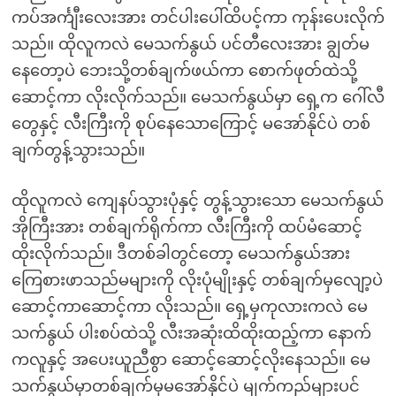
ကပ်အင်္ကျီးလေးအား တင်ပါးပေါ်ထိပင့်ကာ ကုန်းပေးလိုက်
သည်။ ထိုလူကလဲ မေသက်နွယ် ပင်တီလေးအား ချွတ်မ
နေတော့ပဲ ဘေးသို့တစ်ချက်ဖယ်ကာ စောက်ဖုတ်ထဲသို့
ဆောင့်ကာ လိုးလိုက်သည်။ မေသက်နွယ်မှာ ရှေ့က ဂေါ်လီ
တွေနှင့် လီးကြီးကို စုပ်နေသောကြောင့် မအော်နိုင်ပဲ တစ်
ချက်တွန့်သွားသည်။
ထိုလူကလဲ ကျေနပ်သွားပုံနှင့် တွန့်သွားသော မေသက်နွယ်
အိုကြီးအား တစ်ချက်ရိုက်ကာ လီးကြီးကို ထပ်မံဆောင့်
ထိုးလိုက်သည်။ ဒီတစ်ခါတွင်တော့ မေသက်နွယ်အား
ကြေစားဖာသည်မများကို လိုးပုံမျိုးနှင့် တစ်ချက်မှလျော့ပဲ
ဆောင့်ကာဆောင့်ကာ လိုးသည်။ ရှေ့မှကုလားကလဲ မေ
သက်နွယ် ပါးစပ်ထဲသို့ လီးအဆုံးထိထိုးထည့်ကာ နောက်
ကလူနှင့် အပေးယူညီစွာ ဆောင့်ဆောင့်လိုးနေသည်။ မေ
သက်နွယ်မှာတစ်ချက်မှမအော်နိုင်ပဲ မျက်ကည်များပင်