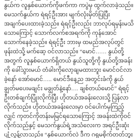
နွယ်က လူနှစ်ယောက်ကိုဖက်ကာ ကပွဲမှ ထွက်လာခဲ့သည်။
မေသက်နွယ်က ရဲရင့်ဦးအား မျက်လုံးမှိတ်ပြပြီး
အချက်ပေးထားခဲ့သည်။ ရဲရင့်ဦးလည်း ဘာလုပ်ရမှန်းမသိ
သောကြောင့် သောက်လက်စအရက်ကို ကုန်အောင်
သောက်နေခဲ့သည်။ ရဲရင့်ဦး ဘားမှ ထမည်အလုပ်တွင်
ဖုန်းထဲသို့ မက်ဆေ့ ဝင်လာသည်။ “မောင်…… နွယ်တို့
အတွက် လူနှစ်ယောက်ရှိတယ် နွယ်သူတို့ကို နွယ်တို့အခန်း
ကို ခေါ်သွားမယ် တံခါးကိုလော့ချမထားဘူး မောင်ဝင်လာ
ခဲ့နော် အော်မောင်….. မောင်ဒီနေ့ည အတွင်းခံကို နွယ်
ချွတ်မပေးမချင်း မချွတ်နဲ့နော်…. ချစ်တယ်မောင်” ရဲရင့်
ဦးတစ်ချက်ပြုံးလိုက်ပြီး ဟိုတယ်အခန်းလေးသို့ ပြန်လာ
လိုက်သည်။ ဟိုတယ်အခန်းလေးမှာ ဝင်ပေါက်မှကြည့်
လျှင် ကုတင်ကိုတန်းမမြင်ရသောကြောင့် အခန်းထဲကိုဝင်
လိုက်သည်နှင့် မေသက်နွယ်ရဲ့အသံလေးက အရင်ဦးဆုံး
ပျံ့လွန့်လာသည်။ “နှစ်ယောက်လဲ ဒီက ဂရုမစိုက်တတ်ဘူး