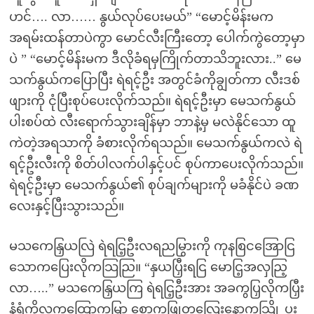
ဟင်…. လာ…… နွယ်လုပ်ပေးမယ်” “မောင့်မိန်းမက
အရမ်းထန်တာပဲကွာ မောင်လီးကြီးတော့ ပေါက်ကွဲတော့မှာ
ပဲ ” “မောင့်မိန်းမက ဒီလိုခံရမှကြိုက်တာသိဘူးလား..” မေ
သက်နွယ်ကပြောပြီး ရဲရင့်ဦး အတွင်ခံကိုချွတ်ကာ လီးဒစ်
ဖျားကို ငုံပြီးစုပ်ပေးလိုက်သည်။ ရဲရင့်ဦးမှာ မေသက်နွယ်
ပါးစပ်ထဲ လီးရောက်သွားချိန်မှာ ဘာနဲ့မှ မလဲနိုင်သော ထူ
ကဲတဲ့အရသာကို ခံစားလိုက်ရသည်။ မေသက်နွယ်ကလဲ ရဲ
ရင့်ဦးလီးကို စိတ်ပါလက်ပါနှင့်ပင် စုပ်ကာပေးလိုက်သည်။
ရဲရင့်ဦးမှာ မေသက်နွယ်၏ စုပ်ချက်များကို မခံနိုင်ပဲ ခဏ
လေးနှင့်ပြီးသွားသည်။
မသကေနြှယလြဲ ရဲရငြ့ဦးလရညမြွားကို ကုနစြငအြောငြ
သောကပြေးလိုကသြညြ။ “နှယပြှီးရငြ မောငြ့အလှညြ့
လာ…..” မသကေနြှယကြ ရဲရငြ့ဦးအား အခကွပြှလိုကပြှီး
နံရံကိုလကထြောကမြှာ စောကဖြုတလြေးနောကသြို့ ပှူး