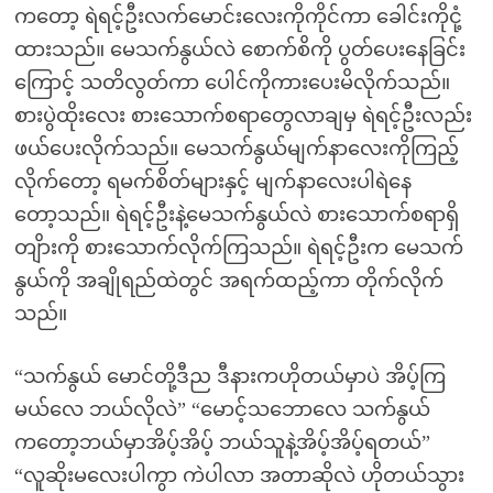
ကတော့ ရဲရင့်ဦးလက်မောင်းလေးကိုကိုင်ကာ ခေါင်းကိုငုံ့
ထားသည်။ မေသက်နွယ်လဲ စောက်စိကို ပွတ်ပေးနေခြင်း
ကြောင့် သတိလွတ်ကာ ပေါင်ကိုကားပေးမိလိုက်သည်။
စားပွဲထိုးလေး စားသောက်စရာတွေလာချမှ ရဲရင့်ဦးလည်း
ဖယ်ပေးလိုက်သည်။ မေသက်နွယ်မျက်နာလေးကိုကြည့်
လိုက်တော့ ရမက်စိတ်များနှင့် မျက်နာလေးပါရဲနေ
တော့သည်။ ရဲရင့်ဦးနဲ့မေသက်နွယ်လဲ စားသောက်စရာရှိ
တျိားကို စားသောက်လိုက်ကြသည်။ ရဲရင့်ဦးက မေသက်
နွယ်ကို အချိုရည်ထဲတွင် အရက်ထည့်ကာ တိုက်လိုက်
သည်။
“သက်နွယ် မောင်တို့ဒီည ဒီနားကဟိုတယ်မှာပဲ အိပ့်ကြ
မယ်လေ ဘယ်လိုလဲ” “မောင့်သဘောလေ သက်နွယ်
ကတော့ဘယ်မှာအိပ့်အိပ့် ဘယ်သူနဲ့အိပ့်အိပ့်ရတယ်”
“လူဆိုးမလေးပါကွာ ကဲပါလာ အတာဆိုလဲ ဟိုတယ်သွား