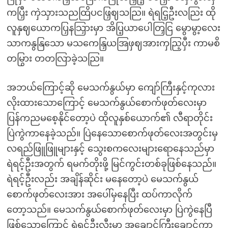
ကပြှီး ကှဲသှားသညထြိပငဖြှဈသညြ။ ရဲရငြ့ဦးလညြး ထို
လူနှဈယောကပြှနသြှားမှာ အိပြ့ယာပေါတြှငြ မွောမွာ့လေး
သာကနွနြသော မသကေနြှယအြဖှဈအားကှညြ့ပှီး ကာမစိ
တမြွား တတလြာခဲ့သညြ။
အဘယ်ကြောင့်ဆို မေသက်နွယ်မှာ ကျော်ကြီးနှင့်ကုလား
လိုးထားသောကြောင့် မေသက်နွယ်စောက်ဖုတ်လေးမှာ
ပြန်ကညမစေ့နိုင်တော့ပဲ ထိုလူနှစ်ယောက်၏ လီရာတိုင်း
ပြဲကွဲကာနေခဲ့သည်။ ပြဲနေသောစောက်ဖုတ်လေးအတွင်းမှ
လရည်ဖြူဖြူများနှင့် သွေးစကလေးများရောနေသည်မှာ
ရဲရင့်ဦးအတွက် ရမက်တိုးဖို့ မြင်ကွင်းတစ်ခုဖြစ်နေသည်။
ရဲရင့်ဦးလည်း အချိန်ဆိုင်း မနေတော့ပဲ မေသက်နွယ်
စောက်ဖုတ်လေးအား အပေါ်မှနေပြီး ထပ်ကာလိုက်
တော့သည်။ မေသက်နွယ်စောက်ဖုတ်လေးမှာ ပြဲကွဲနေပြီ
ဖြစ်သောကြောင့် ရဲရင့်ဦးလီးမှာ အချောင်ကြီးချောင်ကာ