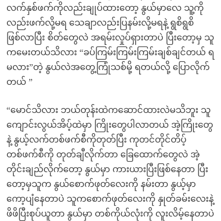
လက်နှစ်ဖက်ကိုလည်းချုပ်ထားတော့ နွယ်မှာလေ သူ့ကို
လည်းဖက်လို့မရ သေချာလည်းပြနမ်းလို့မရနဲ့ ရွစိရွစိ
ဖြစ်လာပြီး စိတ်တွေလဲ အရမ်းလှုပ်ရှားတာပဲ ပြီးတော့မှ သူ
ကမေးတယ်သိလား “ခပ်ကြမ်းကြမ်းကြမ်းချစ်ချင်တယ် ရ
မလား”တဲ့ နွယ်လဲအတွေ့ကြုံသစ်မို့ ရတယ်လို့ ပြောလိုက်
တယ် ”
“မောင်သိလား ဘယ်တုန်းထဲကဆောင်ထားလဲမသိဘူး သူ
ကျောင်းလွယ်အိပ့်ထဲမှာ ကြိုးတွေပါလာတယ် အဲ့ကြိုးတွေ
နဲ့ နွယ့်လက်တစ်ဖက်စီကိုတုတ်ပြီး ကုတင်တိုင်တိပ့်
တစ်ဖက်စီကို တုတ်ချီလိုက်တာ ခြေထောက်တွေလဲ အဲ့
တိုင်းချည်လိုက်တော့ နွယ်မှာ ကားယားပြီးဖြစ်နေတာ ပြီး
တော့မှသူက နွယ်စောက်ဖုတ်လေးကို နမ်းတာ နွယ့်မှာ
ကော့ပျံနေတာပဲ သူကစောက်ဖုတ်လေးကို နှုတ်ခမ်းလေးနဲ့
ဖိဖိပြီးစုပ်ယူတာ နွယ်မှာ တစ်ကိုယ်လုံးကို လူးလိမ့်နေတာပဲ