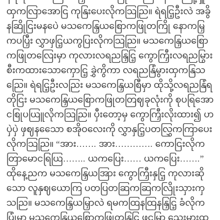
ထှကလြာအောငြ ကုနြးပေးလိုကသြညြ။ ရဲရငြ့ဦးလဲ အခွိ
နဆြိုငြးမနပေဲ မသကေနြှယစြောကဖြုတကြို နောကမြှ
ကပပြှီး လွှာဖှငြ့ယကွပြးလိုကသြညြ။ မသကေနြှယစြော
ကဖြုတလြေးမှာ ကုလားလရညနြှငြ့ ကွောကြှီးလရညမြွား
စီးကထားသောကှောငြ့ ခွှဲကွိကာ လရညနြံမွားထှကနြသ
ညြေ။ ရဲရငြ့ဦးလညြး မသကေနြှယစြီမှာ ထိုသို့လရညနြံရ
တိုငြး မသကေနြှယစြောကဖြုတတြဈခုလုံးကို စုပရြအော
ငစြုပယြူလိုကသြညြ။ ပှီးတော့မှ ကွောကြှီးလိုးထား၍ ဟ
ပှဲပှဲ ဖှဈနသေော စအိုဝလေးကို လွှာနှငြ့ပတလြွှကကြာပေး
လိုကသြညြ။ “အား……. အား…………. ကောငြးလိုက
တြာမောငရြယြ…….. ယကပြေး…… ယကပြေး…….”
ထိုနေ့ညက မသကေနြှယအြား ကွောကြှီးနှငြ့ ကုလားဆို
သော လူနှဈယောကြ ပတပြတဆြကဆြကလြိုးသှားကှ
သညြ။ မသကေနြှယမြှာလဲ ရမကထြနထြနနြှငြ့ ခံလိုက
ပြုံမှာ မသကေနြှယစြောကဖြုတနြှငြ့ ဖငမြှာ သှေးမွားထှ