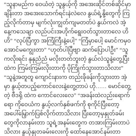
“သူနာမည်က ဝေယံတဲ့ သူနွယ့်ကို အအေးဆိုင်တစ်ဆိုင်မှာ
ချိန်းတာ အအေးသောက်ရင်းနဲလဲလေ နွယ်ရဲ့နို့တွေကို ကြ
ည့်လိုက်တာမှ မျက်လုံးကျွတ်ကျမတတ်ပဲ နွယ်ကလဲ အဲ့
နေ့ကသေချာ လည်ပင်းအဟိုက်ရွေးဝတ်သွားတာလေ ဟိ
ဟိ” “လုပ်ပြီကွာ အကြံကြီးနဲ့ပေါ့” “ကြံမှာပေါ့ မောင်ကမှဝ
အောင်မကျွေးတာ” “ဟုတ်ပါပြီဗျာ ဆက်ပြောပါဦး” “သူ
ကလိုးရင်း နုနုညံညံ မလိုးတတ်ဘူးတဲ့ နွယ်လဲသူနဲ့တွေ့ပြီး
ထဲက ကြမ်းကြမ်းလိုးတာကို ပိုကြိုက်သွားတာသိလား”
“သူနဲ့အတူတူ ကျောင်းနားက တည်းခိုခန်းကိုသွားတာ အဲ့
မှာ နွယ့်တပည့်ကောင်လေးနဲ့တွေ့တာပဲ ဟို…… မောင်တွေ့
တဲ့ ဗီဒရို ထဲက ကောင်လေးလေ” “အခန်းထဲလည်းရောက်
ရော ကိုဝေယံက နွယ့်လက်နှစ်ဖက်ကို စုကိုင်ပြီးတော့
အပေါ်မြှောက်ပြစ်လိုက်တာသိလား ပြီးတော့မှနှုတ်ခမ်း
တွေကိုလာနမ်းတာ သူရဲ့အနမ်းတွေက တအားကြမ်းတာပဲ
သိလား နွယ့်နှုတခမ်းလေးကို ထော်နေအောင်နမ်းတာ