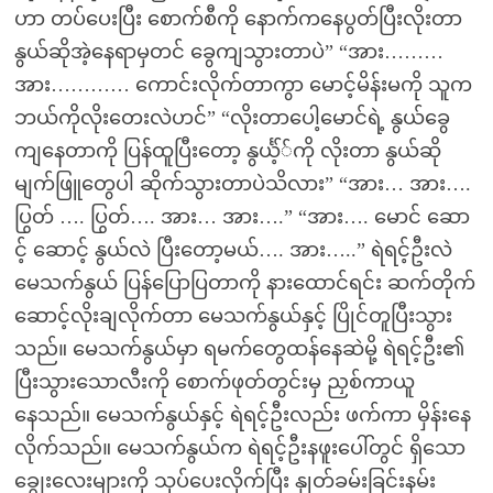
ဟာ တပ်ပေးပြီး စောက်စီကို နောက်ကနေပွတ်ပြီးလိုးတာ
နွယ်ဆိုအဲ့နေရာမှတင် ခွေကျသွားတာပဲ” “အား………
အား………… ကောင်းလိုက်တာကွာ မောင့်မိန်းမကို သူက
ဘယ်ကိုလိုးတေးလဲဟင်” “လိုးတာပေါ့မောင်ရဲ့ နွယ်ခွေ
ကျနေတာကို ပြန်ထူပြီးတော့ နွင်္ယ့််ကို လိုးတာ နွယ်ဆို
မျက်ဖြူတွေပါ ဆိုက်သွားတာပဲသိလား” “အား… အား….
ပြွတ် …. ပြွတ်…. အား… အား….” “အား…. မောင် ဆော
င့် ဆောင့် နွယ်လဲ ပြီးတော့မယ်…. အား…..” ရဲရင့်ဦးလဲ
မေသက်နွယ် ပြန်ပြောပြတာကို နားထောင်ရင်း ဆက်တိုက်
ဆောင့်လိုးချလိုက်တာ မေသက်နွယ်နှင့် ပြိုင်တူပြီးသွား
သည်။ မေသက်နွယ်မှာ ရမက်တွေထန်နေဆဲမို့ ရဲရင့်ဦး၏
ပြီးသွားသောလီးကို စောက်ဖုတ်တွင်းမှ ညှစ်ကာယူ
နေသည်။ မေသက်နွယ်နှင့် ရဲရင့်ဦးလည်း ဖက်ကာ မှိန်းနေ
လိုက်သည်။ မေသက်နွယ်က ရဲရင့်ဦးနဖူးပေါ်တွင် ရှိသော
ချွေးလေးများကို သုပ်ပေးလိုက်ပြီး နှုတ်ခမ်းခြင်းနမ်း