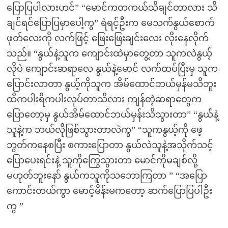
ပြောပြပါလားဟင်” “မောင်ကတကယ်သိချင်တာလား သိ
ချင်ရင်ပြောပြမှာပေါ့ကွ” ရဲရင့်ဦးက မေသက်နွယ်စောက်
ဖုတ်လေးကို လက်ဖြင့် ဖြေးဖြေးချင်းလေး လိုးနေလိုက်
သည်။ “နွယ်နဲ့သူက ကျောင်းထဲမှာတွေ့တာ သူကလဲနွယ့်
လိုပဲ ကျောင်းဆရာလေ နွယ်နဲ့မောင် လက်ထပ်ပြီးမှ သူက
ပြောင်းလာတာ နွယ့်ကိုသူက အိမ်ထောင်ဘယ်မှန်မသိဘူး
ထိကပါးရိကပါးလုပ်တာသိလား ကျန်တဲ့ဆရာတွေက
ပြောတော့မှ နွယ်အိမ်ထောင်ဘယ်မှန်းသိသွားတာ” “နွယ်နဲ့
သူနဲ့က ဘယ်လိုဖြစ်သွားတာလဲကွ” “သူကနွယ့်ကို ဖေ့
ဘွတ်ကနေစပြီး စကားပြောတာ နွယ်လဲသူနဲ့အသိုက်သင့်
ပြောပေးရင်းနဲ့ သူကိုကြွေသွားတာ မောင်ကိုမချစ်လို့
မဟုတ်ဘူးနော် နွယ်ကသူကိုသဘောကြတာ ” “အပြော
ကောင်းတယ်ကွာ မောင့်မိန်းမကတော့ ဆက်ပြောပြပါဦး
ကွ ”