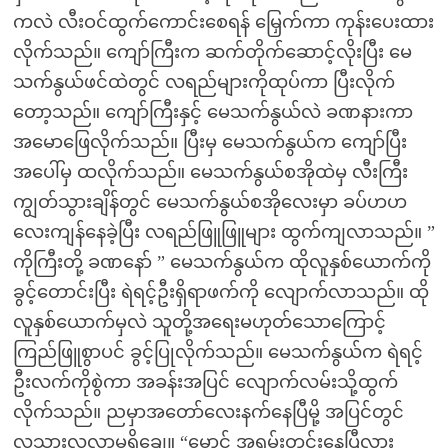
ကလဲ လီးဝင်ထွက်ကောင်းစေရန် မြှေက်ကာ ကုန်းပေးထား
လိုက်သည်။ ကျော်ကြီးက ဆက်တိုက်ဆောင့်လိုးပြီး မေ
သက်နွယ်ဖင်ထဲတွင် လရည်များကိုထုပ်ကာ ပြီးလိုက်
တော့သည်။ ကျော်ကြီးနှင့် မေသက်နွယ်လဲ ခဏနားကာ
အမောဖြေလိုက်သည်။ ပြီးမှ မေသက်နွယ်က ကျော်ပြီး
အပေါ်မှ ထလိုက်သည်။ မေသက်နွယ်စအိုထဲမှ လီးကြီး
ကျွတ်သွားချိန်တွင် မေသက်နွယ်စအိုလေးမှာ ခပ်ဟဟ
လေးကျန်နေခဲ့ပြီး လရည်ဖြူဖြူများ ထွက်ကျလာသည်။ ”
ကိုကြီးတို့ ခဏနော် ” မေသက်နွယ်က ထိုလူနှစ်ယောက်ကို
ခွင့်တောင်းပြီး ရဲရင့်ဦးရှိရာဖက်ကို လျောက်လာသည်။ ထို
လူနှစ်ယောက်မှလဲ သူတို့အရေးမဟုတ်သောကြောင့်
ကြည်ဖြူစွာပင် ခွင့်ပြုလိုက်သည်။ မေသက်နွယ်က ရဲရင့်
ဦးလက်ကိုစွဲကာ အခန်းအပြင် လျောက်လမ်းသို့ထွက်
လိုက်သည်။ ညမှာအတော်လေးနက်နေပြီမို့ အပြင်တွင်
လူသွားလူလာမရှိချေ။ “မောင် အရမ်းတင်းနေပြီလား