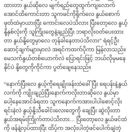
ထားတာ နွယ်ဆိုလေ မျက်ရည်တွေထွက်ကျလောက်
အောင်ထိကောင်းတာ သူကဖင်ကိုရိုက်လေ နွယ်စောက်
ဖုတ်ထဲမှာယားပြီး ကောင်းလေပဲသိလား ပြီးတော့လေ နွယ့်
နို့နှစ်လုံးကို သူကြိုးတွေနဲ့ချည်ပြီး ဘရာလိုးဝတ်ပေးထား
တာ နွယ်နို့တွေမှာလေ တုန်ခါနေတာပဲသိလား” ရဲရင့်ဦး
ဆောင့်ချက်များမှာလဲ အရင်ကထက်ပိုကာ မြန်လာသည်။
မေသက်နွယ်တစ်ယောက်လဲ ပြောရင်းဖြင့် ဘယ်လိုမှမနေ
နိုင်ပဲ နို့တွေကိုကိုင်ကာ ပွတ်ချေနေသည်။
“နောက်ပြီးလေ နွယ့်ကိုရေချိုးခန်းထဲခေါ်ပြီး ရေပန်းနဲ့နွယ်
လက်ကို ကျိုးချည်ပြီးနောက်ကလိုးတာဆိုလေ နွယ်မှာ
ပေါ့နေအောင်ခံရတာ သူကနောက်ကအားပါပါစောင့်လိုး
ရင်းနဲလဲ နွယ့်နို့သီခေါင်းလေးတွေကို ချေပြီး ဆွဲလိုးတာ
နွယ်အရမ်းကြိုက်တာပဲသိလား… ပြီးတော့လေ နွယ်ဖင်ထဲ
ကို ဖန်နဲ့လုပ်ထားပြီး ထိပ့်က အလုံးပါတဲ့ဖင်ပေါက်ချဲတဲ့