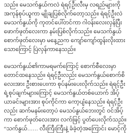
သည်။ မေသက်နွယ်ကလဲ ရဲရင့်ဦးလီးမှ လရည်များကို
အကုန်စုပ်ယူကာ မျိုချပြစ်လိုက်တော့သည်။ ရဲရင့်ဦးလဲ
မေသက်နွယ်ကို ကုတင်ပေါ်တင်ကာ ဂါဝန်းလေးလှန်ပြီး
ဖောက်ဖုတ်လေးကာ နမ်းပြစ်လိုက်သည်။ မေသက်နွယ်
စောက်ဖုတ်လေးမှာ မနေ့ညက ကျော်ကျော်ထွန်းလိုးထား
သောကြောင့် ပြဲလှန်ကာနေသည်။
မေသက်နွယ်၏ကာမရမက်ကြောင့် စောက်စီလေးမှာ
တောင်ထနေသည်။ ရဲရင့်ဦးလည်း မေသက်နွယ်စောက်စိ
လေးအား ဦးစားပေးကာ စုပ်နမ်းပေးလိုက်သည်။ ရဲရင့်ဦး
ရဲ့စုပ်ချက်များကြောင့် မေသက်နွယ်တစ်ယောက် အိပ့်
ယာခင်းများအား စုပ်ကိုင်ကာ ကော့ပျံနေသည်။ ရဲရင့်ဦး
လည်း ဆက်မနမ်းတော့ပဲ မေသပ်နွယ်ဘေးတွင် ဝင်အိပ့်
ကာ စောက်ဖုတ်လေးအား လက်ဖြင့် ပွတ်ပေးလိုက်သည်။
“သက်နွယ်…… လီးကြီးကြီးနဲ့ ခံခဲ့တဲ့အကြောင်း မောင့်ကို