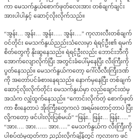
ကာ မေသက်နွယ်စောက်ဖုတ်လေးအား တစ်ချက်ချင်း
အားပါပါနှင့် ဆောင့်လိုးလိုက်သည်။
“အွန်း… အွန်း… အွန်း….. အွန်း….” ကုလားလီးတစ်ချက်
ဝင်တိုင်း မေသက်နွယ်ညည်းသံလေးမှာ ရဲရင့်ဦး၏ ရမက်
စိတ်တွေကို နိုးဆွနေသည်။ ရဲရင့်ဦးလည်း ဘောင်းဘီကို
အောက်လျောလိုက်ပြီး အတွင်းခံပေါ်မှနေပြီး လီးကြီးကို
ပွတ်နေသည်။ မေသက်နွယ်ကတော့ ဂေါ်လီလီးကြီးဒဏ်
ကို အတော်ပင်ခံစားနေရသည်။ နောက်မှနေပြီး တစ်ချက်
ဆောင့်လိုးလိုက်တိုင်း မေသက်နွယ်မှာ လည်ချောင်းထဲမှ
အသံက လျှံထွက်နေသည်။ “ကောင်းလိုက်တဲ့ စောက်ဖုတ်
ကာ စီးနေတာပဲ အိုးကြီးတွေကလဲ အရမ်းတောင့်တာပဲ ပြီး
လို့ကတော့ ဖင်ပါးလိုးပြစ်မယ်” “ဖြန်း.. ဖြန်း… ဖြန်း…..”
“အား…. အား…… အား…..” မေသက်နွယ်က လီးကြီးကို
ပါစပ်ထဲမှထုတ်ကာ ညည်းလိုက်ချိန်တွင် ကုလားက ဖင်