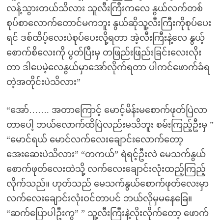
လန့်သွားတယ်သိလား သူလီးကြီးကလေ နွယ်လက်တစ်
စုပ်စာလောက်တောင်မကဘူး နွယ်ဆိုသူ့လီးကြီးကိုစုပ်ပေး
ရင် ဒစ်ထိပ့်လေးပဲစုပ်ပေးလို့ရတာ အဲ့လီးကြီးနဲ့လေ နွယ့်
စောက်စိလေးကို ပွတ်ပြီးမှ တဖြည်းဖြည်းခြင်းလေးလိုး
တာ ဒါပေမဲ့လေနွယ်မှာအော်လိုက်ရတာ ပါကင်ဖောက်ခံရ
တဲ့အတိုင်းပဲသိလား”
“အော်……. အတာကြောင့် မောင့်မိန်းမစောက်ဖုတ်ပြဲလာ
တာပေါ့ ဘယ်လောက်ထိပြဲလည်းမသိဘူး စမ်းကြည့်ဦးမှ ”
“မောင်ရယ် မောင်လက်လေးချောင်းလောက်တော့
အေးဆေးပဲသိလား” “တကယ်” ရဲရင့်ဦးလဲ မေသက်နွယ်
စောက်ဖုတ်လေးထဲသို့ လက်လေးချောင်းလုံးထည့်ကြည့်
လိုက်သည်။ ဟုတ်သည် မေသက်နွယ်စောက်ဖုတ်လေးမှာ
လက်လေးချောင်းလုံးဝင်တာပင် ဘယ်လိုမှမနေခြေ။
“ဆက်ပြောပါဦးကွ” ” သူ့လီးကြီးနဲ့လိုးလိုက်တော့ ဖောက်