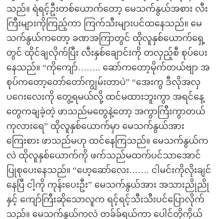
သည်။ ရဲရင့်ဦးတစ်ယောက်တော့ မေသက်နွယ်အစား လီး
ကြီးများကိုကြည့်ကာ ကြက်သီးများပင်ထနေသည်။ မေ
သက်နွယ်ကတော့ ခဏအကြာတွင် ထိုလူနှစ်ယောက်ရှေ့
တွင် ထိုင်ချလိုက်ပြီး လီးနှစ်ချောင်းကို တလှည့်စီ စုပ်ပေး
နေသည်။ “ကိုကျော်…….. ဆော်ကတော့မိုက်တယ်ဗျာ အ
စုပ်ကတော့တော်တော်ကျွမ်းတာပဲ” “အေးကွ ဒီလိုအလှ
ပဂေးလေးကို တွေ့ရမယ်လို့ ထင်မထားဘူးကွာ အရင်နေ့
တွေကချခဲ့တဲ့ ဖာသည်မတွေနဲ့တော့ အကွာကြီးကွာတယ်
ကုလားရေ” ထိုလူနှစ်ယောက်မှာ မေသက်နွယ်အား
ကြေးစား ဖာသည်မဟု ထင်နေကြသည်။ မေသက်နွယ်က
လဲ ထိုလူနှစ်ယောက်ကို ဖက်သည်မထက်ပင်သာအောင်
ပြုစုပေးနေသည်။ “ဟေ့ဆော်လေး……. ငါမင်းကိုလိုးချင်
နေပြီ ငါ့ကို ကုန်းပေးဦး” မေသက်နွယ်အား အသားညိုညို
နှင့် ကျော်ကြီးဆိုသောလူက ရင့်ရင့်သီးသီးပင်ပြောလိုက်
သည်။ မေသက်နွယ်ကလဲ တခ်ခ်ရယ်ကာ ပေါင်တိုကိုယ်