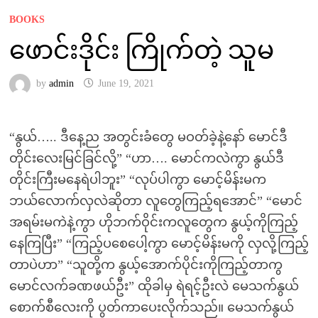
BOOKS
ဖောင်းဒိုင်း ကြိုက်တဲ့ သူမ
by
admin
June 19, 2021
“နွယ်….. ဒီနေ့ည အတွင်းခံတွေ မဝတ်ခဲ့နဲ့နော် မောင်ဒီ
တိုင်းလေးမြင်ခြင်လို့” “ဟာ…. မောင်ကလဲကွာ နွယ်ဒီ
တိုင်းကြီးမနေရဲပါဘူး” “လုပ်ပါကွာ မောင့်မိန်းမက
ဘယ်လောက်လှလဲဆိုတာ လူတွေကြည့်ရအောင်” “မောင်
အရမ်းမကဲနဲ့ကွာ ဟိုဘက်ဝိုင်းကလူတွေက နွယ့်ကိုကြည့်
နေကြပြီး” “ကြည့်ပစေပေါ့ကွာ မောင့်မိန်းမကို လှလို့ကြည့်
တာပဲဟာ” “သူတို့က နွယ့်အောက်ပိုင်းကိုကြည့်တာကွ
မောင်လက်ခဏဖယ်ဦး” ထိုခါမှ ရဲရင့်ဦးလဲ မေသက်နွယ်
စောက်စီလေးကို ပွတ်ကာပေးလိုက်သည်။ မေသက်နွယ်