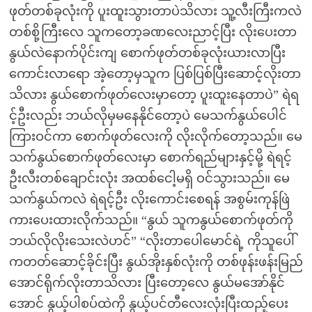
ဖုတ်တစ်ခုလုံးကို ပူးထူးသွားတာပဲသိလား သူ့လီးကြီးကလဲ
တစ်စို့ကြီးလေ သူကတော့ခဏလေးညာင့်ပြီး လိုးပေးတာ
နွယ်လဲနောက်ပိုင်းကျ စောက်ဖုတ်တစ်ခုလုံးယားလာပြီး
ကောင်းလာရော အဲ့တော့မှသူက ပြစ်ပြစ်ပြီးဆောင့်လိုးတာ
သိလား နွယ်စောက်ဖုတ်လေးမှာတော့ ပူးထူးနေတာပဲ” ရဲရ
င့်ဦးလည်း ဘယ်လိုမှမနေနိုင်တော့ပဲ မေသက်နွယ်ပေါင်
ကြားဝင်ကာ စောက်ဖုတ်လေးကို လိုးလိုက်တော့သည်။ မေ
သက်နွယ်စောက်ဖုတ်လေးမှာ စောက်ရည်များနှင့်မို့ ရဲရင့်
ဦးလီးတစ်ချောင်းလုံး အထစ်ငေါ့မရှိ ဝင်သွားသည်။ မေ
သက်နွယ်ကလဲ ရဲရင့်ဦး လိုးကောင်းစေရန် အစွမ်းကုန်ဖြဲ
ကားပေးထားလိုက်သည်။ “နွယ် သူကနွယ်စောက်ဖုတ်ကို
ဘယ်လိုလိုးသေးလဲဟင်” “လိုးတာပေါမောင်ရဲ့ ကိုသူပေါ်
ကတတ်ဆောင့်ခိုင်းပြီး နွယ်အိုးနှစ်လုံးကို တစ်ဖုန်းဖန်းမြည်
အောင်ရိုက်လိုးတာသိလား ပြီးတော့လေ နွယ်မအော်နိုင်
အောင် နွယ့်ပါစပ်ထဲကို နွယ့်ပင်တီလေးလုံးပြီးထည့်ပေး