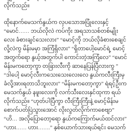
လိုက်သည်။
ထိုနောက်မေသက်နွယ်က လှပသောအပြုံလေးနှင့်
“မောင်…… ဘယ်လိုလဲ ကပ်ကိုး အရသာသစ်တစ်မျိုး
လေး ခံစားချင်သေးလား” “မောင့်ကို ဘယ်လိုခံစားစေချင်
လို့လဲကွ မိန်းမမှာ အကြံရှိလား” “ရှိတာပေါ့မောင်ရဲ့ မောင့်
အတွက်ရော နွယ့်အတွက်ပါ ကောင်းတဲ့အကြံလေ” “မောင်
မိန်းမကတော့ကွာ တခြားလီးကို ဆာနေပြန်ပြီလားကွ ”
“ဒါပေါ့ မောင့်လီးကသေးသေးလေးလေ နွယ်ကလီးကြီးမှ
ခံလို့အားရတာသိဘူးလား” “မိန်းမကတော့ကွာ” ရဲရင့်ဦးက
မေသက်နွယ် နဖူးလေးကို လက်သီးလေးနှင်ထုကာ ရယ်
လိုက်သည်။ “ဟုတ်ပါပြီကွာ လီးကြီးကြီးနဲ့ မောင့်မိန်းမ
စောက်ပတ်ပြဲသွားအောင် လိုးလွတ်လိုက်ကာစေဗျာ”
“ဟိ… အလိုပြောတော့ရော နွယ်ကကြောက်မယ်ထင်လား”
“ဟား…… ဟား…….” နှစ်ယောက်သားရယ်ရင်း မေသက်