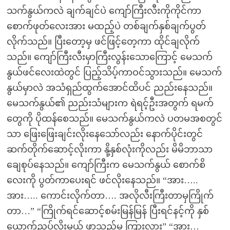
သက်နွယ်ကလဲ ချက်ချင်ပဲ ကျော်ကြီးလီးကိုကိုင်ကာ
စောက်ဖုတ်လေးအား မထည့်ပဲ တစ်ချက်နှစ်ချက်ပွတ်
လိုက်သည်။ ပြီးတော့မှ ဖင်ဖြင့်တေ့ကာ ထိုင်ချလိုက်
သည်။ ကျော်ကြီးလီးမှာကြီးလွန်းသောကြောင့် မေသက်
နွယ်ဖင်လေးထဲတွင် ပြည့်သိပ့်ကာဝင်သွားသည်။ မေသက်
နွယ်မှာလဲ အသံရှည်ထွက်အောင်ထိပင် ညည်းနေသည်။
မေသက်နွယ်၏ ညည်းသံများက ရဲရင့်ဦးအတွက် ရမက်
တွေကို ပိုထန်စေသည်။ မေသက်နွယ်ကလဲ ပတမအစတွင်
သာ ဖြေးဖြေးချင်းလိုးနေသော်လည်း နောက်ပိုင်းတွင်
ဆက်တိုက်ဆောင့်လိုးကာ နို့နှစ်လုံးကိုလည်း မိမိဘာသာ
ချေစုပ်နေသည်။ ကျော်ကြီးက မေသက်နွယ် စောက်စိ
လေးကို ပွတ်ကာပေးရင် ဖင်လိုးနေသည်။ “အား…..
အား….. ကောင်းလိုက်တာ…. အလိုလီးကြီးတာမှကြိုက်
တာ…” “ကြိုက်ရင်ဆောင့်စမ်းမြန်မြန် ပြီးရင်နင့်ကို နှစ်
ယောက်ညှပ်လိုးမယ် ဖာသည်မ ကြားလား” “အား…