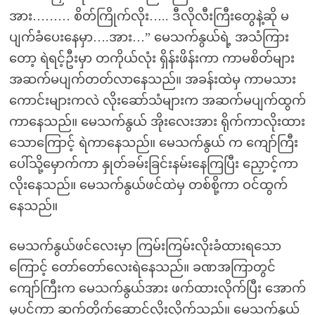
အား……… စိတ်ကြိုက်လိုး….. ဒီလိုလီးကြီးတွေနဲ့ဆို မ
ပျက်ခံပေးနေမှာ….အား…” မေသက်နွယ်ရဲ့ အသံကြား
တော့ ရဲရင့်ဦးမှာ တကိုယ်လုံး ရှိန်းဖိန်းကာ ကာမစိတ်များ
အဆက်မပျက်တတ်လာနေသည်။ အခန်းထဲမှ ကာမသား
ကောင်းများကလဲ လိုးဆော်သံများက အဆက်မပျက်ထွက်
ကာနေသည်။ မေသက်နွယ် အိုးလေးအား ရိုက်ကာလိုးထား
သောကြောင့် ရဲကာနေသည်။ မေသက်နွယ် က ကျော်ကြီး
ပေါ်သို့မှောက်ကာ နှုတ်ခမ်းခြင်းနမ်းနေကြပြီး ညှောင့်ကာ
လိုးနေသည်။ မေသက်နွယ်ဖင်ထဲမှ တစ်စို့ကာ ဝင်ထွက်
နေသည်။
မေသက်နွယ်ဖင်လေးမှာ ကြမ်းကြမ်းလိုးခံထားရသော
ကြောင့် တော်တော်လေးရဲနေသည်။ ခဏအကြာတွင်
ကျော်ကြီးက မေသက်နွယ်အား ဖက်ထားလိုက်ပြီး အောက်
မှပင်ကာ ဆက်တိုက်ဆောင့်လိုးလိုက်သည်။ မေသက်နွယ်