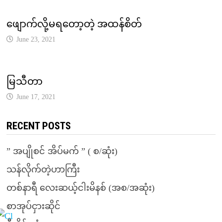
ဖျောက်လို့မရတော့တဲ့ အထန်စိတ်
June 23, 2021
မြသီတာ
June 17, 2021
RECENT POSTS
” အပျိုစင် အိပ်မက် ” ( စ/ဆုံး)
သန်လိုက်တဲ့ဟာကြီး
တစ်နာရီ လေးဆယ့်ငါးမိနစ် (အစ/အဆုံး)
စာအုပ်ငှားဆိုင်