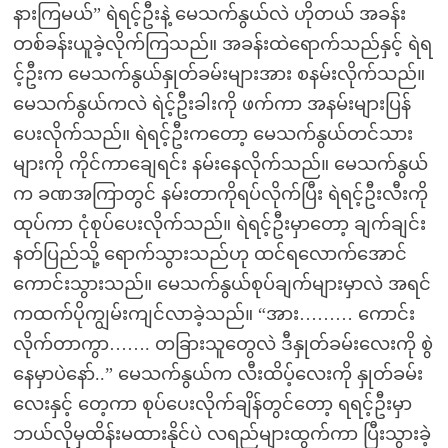
နားကြမယ်” ရဲရင့်ဦးနဲ့ မေသက်နွယ်လဲ ဟိုတယ် အခန်း
တစ်ခန်းယူခဲ့လိုက်ကြသည်။ အခန်းထဲရောက်သည်နှင့် ရဲရ
င့်ဦးက မေသက်နွယ်နှုတ်ခမ်းများအား စနမ်းလိုက်သည်။
မေသက်နွယ်ကလဲ ရဲင့်ဦးခါးကို ဖက်ကာ အနမ်းများပြန်
ပေးလိုက်သည်။ ရဲရင့်ဦးကတော့ မေသက်နွယ်တင်သား
များကို ကိုင်ကာချေရင်း နမ်းနေလိုက်သည်။ မေသက်နွယ်
က ခဏအကြာတွင် နမ်းတာကိုရပ်လိုက်ပြီး ရဲရင့်ဦးလီးကို
ထုပ်ကာ ငုံစုပ်ပေးလိုက်သည်။ ရဲရင့်ဦးမှာတော့ ချက်ချင်း
နတ်ပြည်သို့ ရောက်သွားသည်ဟု ထင်ရလောက်အောင်
ကောင်းသွားသည်။ မေသက်နွယ်စုပ်ချက်များမှာလဲ အရင်
ကထက်ပိုကျွမ်းကျင်လာခဲ့သည်။ “အား……… ကောင်း
လိုက်တာကွာ……. တခြားသူတွေလဲ ဒီနှုတ်ခမ်းလေးကို စွဲ
နေမှာပဲနော်..” မေသက်နွယ်က လီးထိပ့်လေးကို နှုတ်ခမ်း
လေးနှင့် တေ့ကာ စုပ်ပေးလိုက်ချိန်တွင်တော့ ရရင့်ဦးမှာ
ဘယ်လိုမှထိန်းမထားနိုင်ပဲ လရည်များထွက်ကာ ပြီးသွားခဲ့