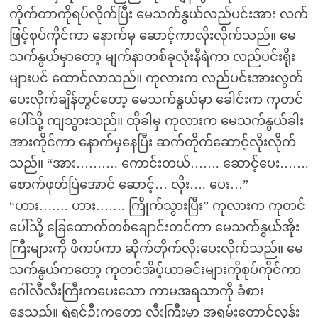
ကိုက်တာကိုရပ်လိုက်ပြီး မေသက်နွယ်လည်ပင်းအား လက်
ဖြင့်စုပ်ကိုင်ကာ နောက်မှ ဆောင့်ကာလိုးလိုက်သည်။ မေ
သက်နွယ်မှာတော့ မျက်နာတစ်ခုလုံးနီရဲကာ လည်ပင်းရိုး
များပင် ထောင်လာသည်။ ကုလားက လည်ပင်းအားလွတ်
ပေးလိုက်ချိန်တွင်တော့ မေသက်နွယ်မှာ ခေါင်းက ကုတင်
ပေါ်သို့ ကျသွားသည်။ ထိုခါမှ ကုလားက မေသက်နွယ်ခါး
အားကိုင်ကာ နောက်မှနေပြီး ဆက်တိုက်ဆောင့်လိုးလိုက်
သည်။ “အား………. ကောင်းတယ်……. ဆောင့်ပေး…….
စောက်ဖုတ်ပြဲအောင် ဆောင့်… လိုး…. ပေး…”
“ဟား……. ဟား……. ကြိုက်သွားပြီး” ကုလားက ကုတင်
ပေါ်သို့ ခြေထောက်တစ်ချောင်းတင်ကာ မေသက်နွယ်အိုး
ကြီးများကို ဖိကပ်ကာ ဆိုက်တိုက်လိုးပေးလိုက်သည်။ မေ
သက်နွယ်ကတော့ ကုတင်အိပ့်ယာခင်းများကိုစုပ်ကိုင်ကာ
ဂေါ်လီလီးကြီးကပေးသော ကာမအရသာကို ခံစား
နေသည်။ ရဲရင့်ဦးကတော့ လီးကြီးမှာ အရမ်းတောင်လွန်း