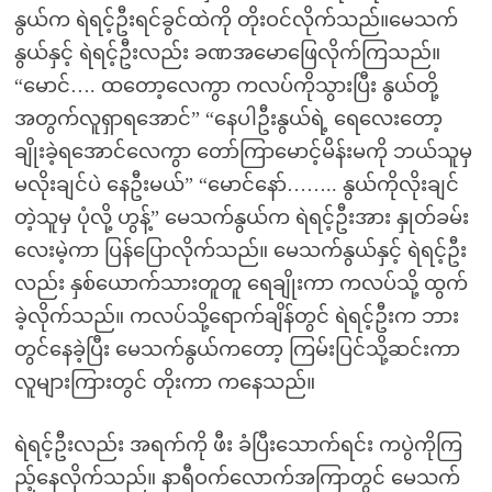
နွယ်က ရဲရင့်ဦးရင်ခွင်ထဲကို တိုးဝင်လိုက်သည်။မေသက်
နွယ်နှင့် ရဲရင့်ဦးလည်း ခဏအမောဖြေလိုက်ကြသည်။
“မောင်…. ထတော့လေကွာ ကလပ်ကိုသွားပြီး နွယ်တို့
အတွက်လူရှာရအောင်” “နေပါဦးနွယ်ရဲ့ ရေလေးတော့
ချိုးခဲ့ရအောင်လေကွာ တော်ကြာမောင့်မိန်းမကို ဘယ်သူမှ
မလိုးချင်ပဲ နေဦးမယ်” “မောင်နော်…….. နွယ်ကိုလိုးချင်
တဲ့သူမှ ပုံလို့ ဟွန့်” မေသက်နွယ်က ရဲရင့်ဦးအား နှုတ်ခမ်း
လေးမဲ့ကာ ပြန်ပြောလိုက်သည်။ မေသက်နွယ်နှင့် ရဲရင့်ဦး
လည်း နှစ်ယောက်သားတူတူ ရေချိုးကာ ကလပ်သို့ ထွက်
ခဲ့လိုက်သည်။ ကလပ်သို့ရောက်ချိန်တွင် ရဲရင့်ဦးက ဘား
တွင်နေခဲ့ပြီး မေသက်နွယ်ကတော့ ကြမ်းပြင်သို့ဆင်းကာ
လူများကြားတွင် တိုးကာ ကနေသည်။
ရဲရင့်ဦးလည်း အရက်ကို ဖီး ခံပြီးသောက်ရင်း ကပွဲကိုကြ
ည့်နေလိုက်သည်။ နာရီဝက်လောက်အကြာတွင် မေသက်