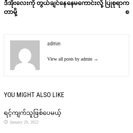
post:
p
ဒီအိုးလေးကို တွယ်ချင်နေ
နေမကောင်းလို့ ပြုစုရာက
navigation
တာမို့
စ
admin
View all posts by admin →
YOU MIGHT ALSO LIKE
ရင့်ကျက်သူဖြစ်ပေမယ့်
January 29, 2022