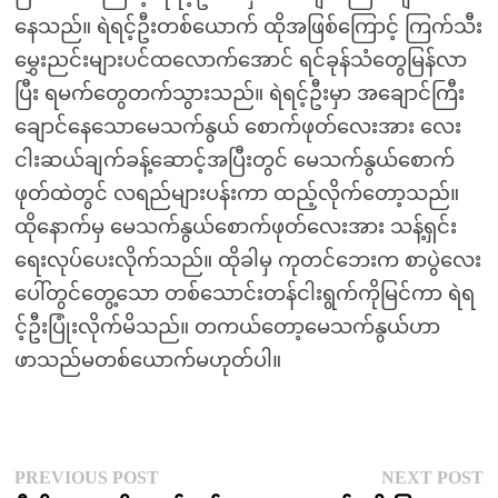
နေသည်။ ရဲရင့်ဦးတစ်ယောက် ထိုအဖြစ်ကြောင့် ကြက်သီး
မွှေးညင်းများပင်ထလောက်အောင် ရင်ခုန်သံတွေမြန်လာ
ပြီး ရမက်တွေတက်သွားသည်။ ရဲရင့်ဦးမှာ အချောင်ကြီး
ချောင်နေသောမေသက်နွယ် စောက်ဖုတ်လေးအား လေး
ငါးဆယ်ချက်ခန့်ဆောင့်အပြီးတွင် မေသက်နွယ်စောက်
ဖုတ်ထဲတွင် လရည်များပန်းကာ ထည့်လိုက်တော့သည်။
ထိုနောက်မှ မေသက်နွယ်စောက်ဖုတ်လေးအား သန့်ရှင်း
ရေးလုပ်ပေးလိုက်သည်။ ထိုခါမှ ကုတင်ဘေးက စာပွဲလေး
ပေါ်တွင်တွေ့သော တစ်သောင်းတန်ငါးရွက်ကိုမြင်ကာ ရဲရ
င့်ဦးပြုံးလိုက်မိသည်။ တကယ်တော့မေသက်နွယ်ဟာ
ဖာသည်မတစ်ယောက်မဟုတ်ပါ။
Post
Previous
N
PREVIOUS POST
NEXT POST