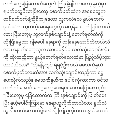
လက်တွေခြေထောက်တွေလဲ ကြိုးနဲ့ချီထားတော့ နွယ့်မှာ
ရမက်တွေပိုလာပြီးတော့ စောက်ဖုတ်ထဲက အရေတွေက
တစ်စက်စက်နဲ့ကိုစီကျနေတာ သူကလဲလေ နွယ်စောက်
ဖုတ်ထဲက ထွက်တဲ့အရေတွေကို အကုန်သောက်ပြစ်တာသိ
လား ပြီးတော့မှ သူ့လက်နှစ်ချောင်းနဲ့ စောက်ဖုတ်ထဲကို
ထိုးပြီးမွှေတာ ဂျီစပေါ နေရာကို တန်းနေအောင်ထိတယ်သိ
လား နောက်တော့သူက အားမရနိုင်ပဲ လက်သုံးချောင်းလုံး
ကို ထိုးထည့်တာ နွယ့်စောက်ဖုတ်လေးထဲမှာ ပြည့်သိပ့်သွား
တာပဲသိလား” “ထိုချိန်တွင် ရဲရင့်ဦးကလဲ မေသက်နွယ်
စောက်ဖုတ်လေးထဲအား လက်သုံးချောင်းထည့်ကာ မွှေ
ပေးလိုက်သည်။ မေသက်နွယ်က ပေါင်ကိုကားကာ ဝင်သ
ထက်ဝင်အောင် ကော့ကော့ပေးရင်း ဆက်ပြောနေသည်။
“ပြီးတော့မှ ခြေထောက်က ကြိုးနှစ်ချောင်းကို ဖြုတ်ပေး
ပြီး နွယ့်ပေါင်းကြားမှာ နေရာယူလိုက်တာသိလား နွယ်လဲ
သူလီးဘယ်လောက်ရှိမလဲလို့ ကြည့်လိုက်တာ နွယ်တောင်