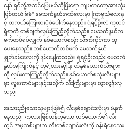
နော် ရှင်တို့အဆင်ပြေမယ်ဆိုပြီးရော ကျမကတော့အားလုံး
ဖြစ်တယ် ခ်ခ်” မေသက်နွယ်အသံလေးမှာ ကြာမှုသံလေးနှ
င့် တကယ်ကြေးစားပုံစံပေါက်နေသည်။ ရဲရင့်ဦးလဲ ကုတင်
ရှိရာကို တစ်ချက်လှမ်းကြည့်လိုက်သည်။ မေသက်နွယ်က
မက်တပ်ရပ်လျှက် နှစ်ယောက်စလုံး လီးကိုကိုင်ကာ ထု
ပေးနေသည်။ တစ်ယောက်တစ်ဖက် မေသက်နွယ်
နှုတ်ခမ်းလေးကို နမ်းနေကြသည်။ ရဲရင့်ဦးလည်း မေသက်
နွယ်အကြိုက်နှင့် တူရဲ့လားဆိုပြီး ထိုနှစ်ယောက်လီးများ
ကို လှမ်းကာကြည့်လိုက်သည်။ နှစ်ယောက်စလုံးလီးများ
မှာ လူကောင်များနှင့်အလိုက် လီးကြီးများမှာ ထွာလွန်းလှ
သည်။
အသားညိုသောသူများဖြစ်၍ လီးနှစ်ချောင်းလုံးမှာ မဲနက်
နေသည်။ ကုလားဖြစ်ဟန်တူသော တစ်ယောက်၏ လီး
တွင် အဖုထစ်များက လီးတစ်ချောင်းလုံးကို ဝန်းရံနေသေး