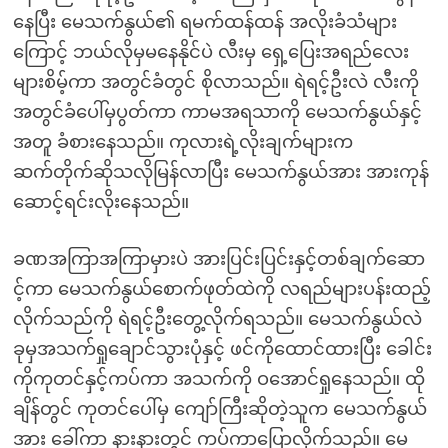
နေပြီး မေသက်နွယ်၏ ရမက်ထန်ထန် အလိုးခံသံများ
ကြောင့် ဘယ်လိုမှမနေနိုင်ပဲ လီးမှ ရှေ့ပြေးအရည်လေး
များစိမ့်ကာ အတွင်ခံတွင် စိုလာသည်။ ရဲရင့်ဦးလဲ လီးကို
အတွင်ခံပေါ်မှပွတ်ကာ ကာမအရသာကို မေသက်နွယ်နှင့်
အတူ ခံစားနေသည်။ ကုလားရဲ့လိုးချက်များက
ဆက်တိုက်ဆိုသလိုမြန်လာပြီး မေသက်နွယ်အား အားကုန်
ဆောင့်ရင်းလိုးနေသည်။
ခဏအကြာအကြာမှားပဲ အားပြင်းပြင်းနှင့်တစ်ချက်ဆော
င့်ကာ မေသက်နွယ်စောက်ဖုတ်ထဲကို လရည်များပန်းထည့်
လိုက်သည်ကို ရဲရင့်ဦးတွေ့လိုက်ရသည်။ မေသက်နွယ်လဲ
ခုမှအသက်ရှုချောင်သွားပုံနှင့် ဖင်ကိုထောင်ထားပြီး ခေါင်း
ကိုကုတင်နှင့်ကပ်ကာ အသက်ကို ဝအောင်ရှုနေသည်။ ထို
ချိန်တွင် ကုတင်ပေါ်မှ ကျော်ကြီးဆိုတဲ့သူက မေသက်နွယ်
အား ခေါ်ကာ နားနားတွင် ကပ်ကာပြောလိုက်သည်။ မေ