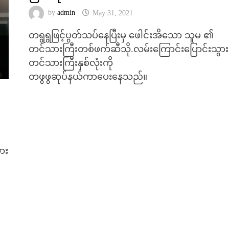
by
admin
May 31, 2021
တရွရွဖြင့်ပွတ်သပ်နေပြီးမှ ဖေါင်းအိသော သူမ ၏
တင်သားကြီးတစ်ဖက်ဆီသို.လမ်းကြောင်းပြောင်းသွာ
တင်သားကြီးနှစ်လုံးကို
တဖွဖွဆုပ်နယ်ကာပေးနေသည်။
ွား