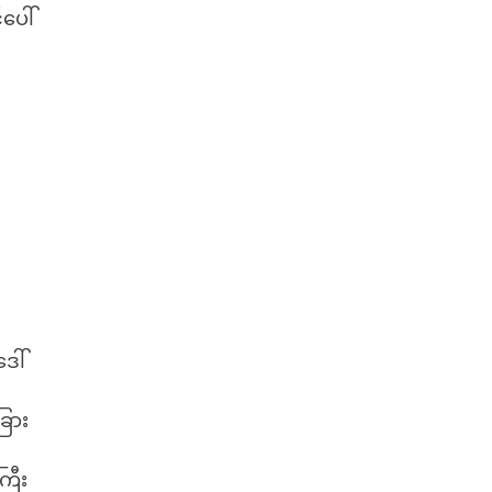
ပေါ်
ေါ်
ြား
ြီး