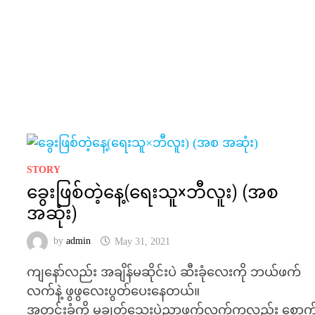
STORY
ခွေးဖြစ်တဲ့နေ့(ရေးသူ×ဘီလူး) (အစ
အဆုံး)
by
admin
May 31, 2021
ကျနော်လည်း အချိန်မဆိုင်းပဲ ဆီးခုံလေးကို ဘယ်ဖက်
လက်နဲ့ ဖွဖွလေးပွတ်ပေးနေတယ်။
အတွင်းခံကို မချွတ်သေးပဲညာဖက်လက်ကလည်း စောက