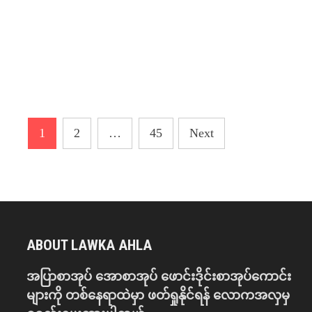
Posts
1
2
…
45
Next
pagination
ABOUT LAWKA AHLA
အပြာစာအုပ် အောစာအုပ် ဖောင်းဒိုင်းစာအုပ်ကောင်း
များကို တစ်နေရာထဲမှာ ဖတ်ရှုနိုင်ရန် လောကအလှမှ