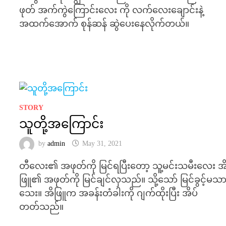
ဖုတ် အက်ကွဲကြောင်းလေး ကို လက်လေးချောင်းနဲ့
အထက်အောက် စုန်ဆန် ဆွဲပေးနေလိုက်တယ်။
STORY
သူတို့အကြောင်း
by
admin
May 31, 2021
တီလေး၏ အဖုတ်ကို မြင်ရပြီးတော့ သူ့မင်းသမီးလေး အ
ဖြူ၏ အဖုတ်ကို မြင်ချင်လှသည်။ သို့သော် မြင်ခွင့်မသ
သေး။ အိဖြူက အခန်းတံခါးကို ဂျက်ထိုးပြီး အိပ်
တတ်သည်။