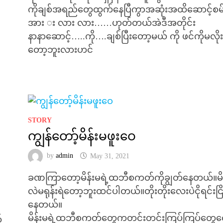
ကိုချစ်အရည်တွေထွက်နေပြီကွာအဆုံးအထိဆောင့်စမ်
အား း လား လား……ဟုတ်တယ်အဲဒီအတိုင်း
နာနာဆောင့်…..ကို….ချစ်ပြီးတော့မယ် ကို ဖင်ကိုမလိုး
တော့ဘူးလားဟင်
STORY
ကျွန်တော့်မိန်းမဖူးဝေ
by
admin
May 31, 2021
ခဏကြာတော့မိန်းမရဲ့ထဘီစကတ်ကိုချွတ်နေတယ်။မိန
လဲမရုန်းရဲတော့ဘူးထင်ပါတယ်။တိုးတိုးလေးပဲငိုရင်းငြိ
နေတယ်။
မိန်းမရဲ့ထဘီစကတ်တွေကတင်းတင်းကြပ်ကြပ်တွေ
်