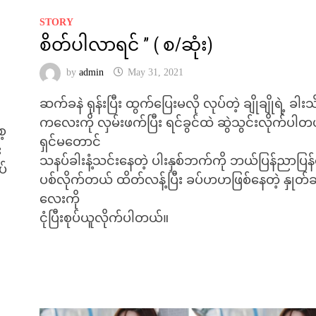
STORY
စိတ်ပါလာရင် ” ( စ/ဆုံး)
by
admin
May 31, 2021
ဆက်ခနဲ ရုန်းပြီး ထွက်ပြေးမလို လုပ်တဲ့ ချိုချိုရဲ့ ခါးသ
ကလေးကို လှမ်းဖက်ပြီး ရင်ခွင်ထဲ ဆွဲသွင်းလိုက်ပါတ
ေ့
ရှင်မတောင်
း
သနပ်ခါးနံ့သင်းနေတဲ့ ပါးနှစ်ဘက်ကို ဘယ်ပြန်ညာပြန်မ
ပ်
ပစ်လိုက်တယ် ထိတ်လန့်ပြီး ခပ်ဟဟဖြစ်နေတဲ့ နှုတ်ခ
လေးကို
ငုံပြီးစုပ်ယူလိုက်ပါတယ်။