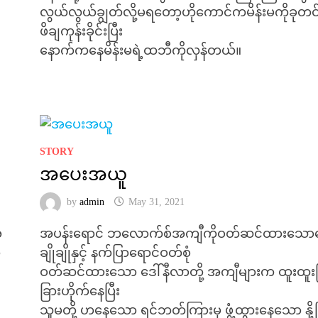
လွယ်လွယ်ချွတ်လို့မရတော့ဟိုကောင်ကမိန်းမကိုခုတင်
ဖိချကုန်းခိုင်းပြီး
နောက်ကနေမိန်းမရဲ့ထဘီကိုလှန်တယ်။
STORY
အပေးအယူ
by
admin
May 31, 2021
ိ
အပန်းရောင် ဘလောက်စ်အကျီကိုဝတ်ဆင်ထားသောဒ
ာ
ချိုချိုနှင့် နက်ပြာရောင်ဝတ်စုံ
ဝတ်ဆင်ထားသော ဒေါ်နီလာတို့ အကျီများက ထူးထူးခ
ခြားဟိုက်နေပြီး
သူမတို့ ဟနေသော ရင်ဘတ်ကြားမှ ဖွံ့ထွားနေသော နို့က