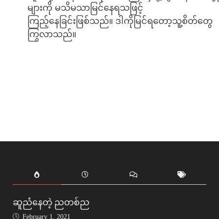
များကို မသိမသာမြင်နေရသဖြင့်
ကြည့်နေခြင်းဖြစ်သည်။ ဒါကိုမြင်ရတော့သူ့စိတ်တွေ
ကြွလာသည်။
ဆူညံနေတဲ့ ညတစ်ည
February 1, 2021