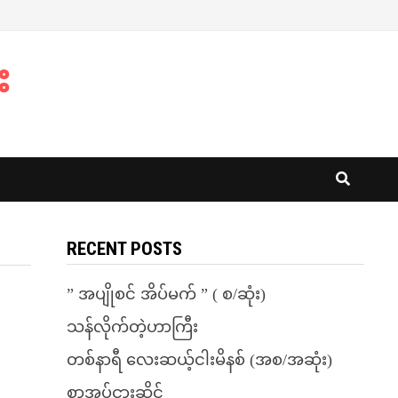
း
RECENT POSTS
” အပျိုစင် အိပ်မက် ” ( စ/ဆုံး)
သန်လိုက်တဲ့ဟာကြီး
တစ်နာရီ လေးဆယ့်ငါးမိနစ် (အစ/အဆုံး)
စာအုပ်ငှားဆိုင်