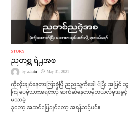
STORY
ညတစ္ည ရဲ႕အစ
by
admin
May 31, 2021
ကိုလိုးချင်နေတာကြာခဲ့ပြီ ညညသူ့ကိုခေါ ်ပြီး အပြင် သ
ကြ ပေမဲ့သားအရင်းလို ဆက်ဆံနေတာမိုဘယ်လိုမှအခွင့်
မသာခဲ့
ခုတော့ အဆင်ပြေချင်တော့ အရန်သင့်ပင်။