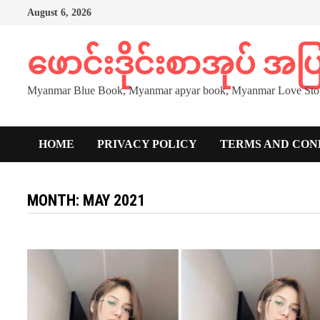
Skip
August 6, 2026
to
content
ဖောင်းဒိုင်းစာအုပ် အ
Myanmar Blue Book, Myanmar apyar book, Myanmar Love Stor
HOME
PRIVACY POLICY
TERMS AND CON
MONTH:
MAY 2021