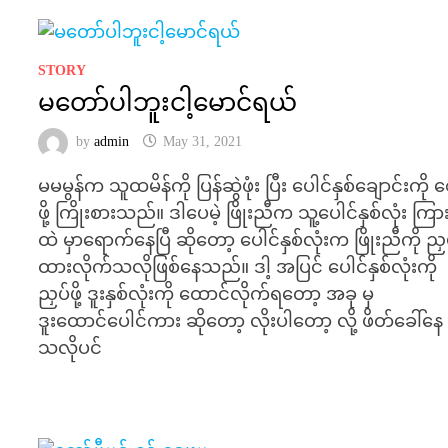
STORY
မတော်ပါဘူးငါ့မောင်ရယ်
by
admin
May 31, 2021
မမမွန်က သူထမိန်ကို ပြန်ဆွဲဖုံး ပြီး ပေါင်နှစ်ချောင်းကို စ
ဖို့ ကြိုးစားသည်။ ဒါပေမဲ့ ဖြိုးညီက သူ့ပေါင်နှစ်လုံး ကြာ
ထဲ မှာရောက်နေပြီ ဆိုတော့ ပေါင်နှစ်လုံးက ဖြိုးညီကို ညှ
ထားလိုက်သလိုဖြစ်နေသည်။ ဒါ့ အပြင် ပေါင်နှစ်လုံးကို
ညှပ်ဖို့ ဒူးနှစ်လုံးကို ထောင်လိုက်ရတော့ အခု မှ
ဒူးထောင်ပေါင်ကား ဆိုတော့ လိုးပါတော့ လို့ ဖိတ်ခေါ်နေ
သလိုပင်