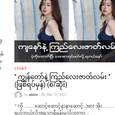
ခု
စ်
မ
်
STORY
” ကျွန်တော်နဲ့ ကြည်လေးဇာတ်လမ်း ”
(ဖြစ်ရပ်မှန်) (စ/ဆုံး)
by
admin
May 31, 2021
” ကို……..ဆောင့်ဆောင့်နာနာဆောင့်..အား အိုး………
ရယ်ဘယ်လိုအရသာရှိမှန်းမသိဘူးကွာ ..