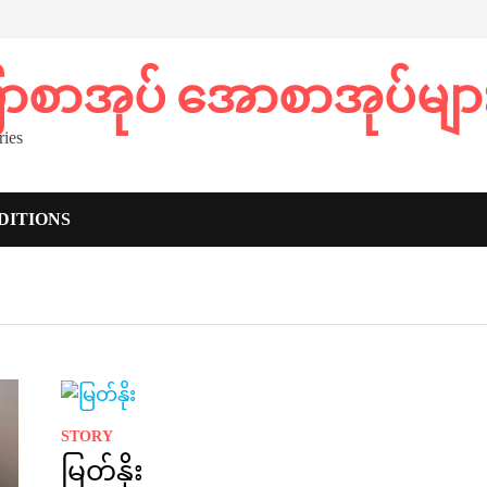
ပြာစာအုပ် အောစာအုပ်မျာ
ies
DITIONS
STORY
မြတ်နိုး