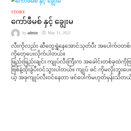
STORY
ကော်ဖီမစ် နှင့် ချွေးမ
by
admin
May 31, 2021
လီးကိုလည်း ဆီတွေရွှဲနေအောင်သုတ်ပီး အပေါက်ဝတစ်
ကိုတေ့ပေးလိုက်ပါတယ်။
ဖြည်းဖြည်းချင်း ကျုပ်လီးကြီးက အခေါင်းတစ်ခုထဲကိုဗြ
ဗြစ်နဲ့ထိုးခွဲပီးဝင်သွားပါတယ်။ ကျုပ် ဖင် ကိုမလိုးဘူးပေ
ယ့် အခုကျုပ်လီးဝင်နေတာ ဖင်ပေါက်မဟုတ်မှန်းသိတယ