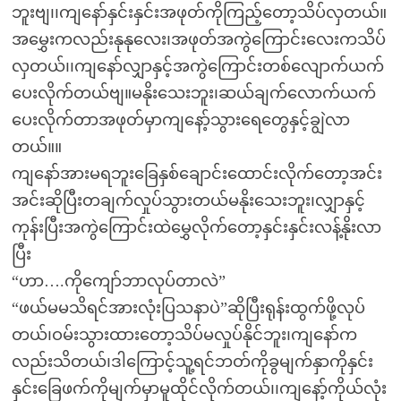
ဘူးဗျ၊၊ကျနော်နှင်းနှင်းအဖုတ်ကိုကြည့်တော့သိပ်လှတယ်။
အမွှေးကလည်းနုနုလေး၊အဖုတ်အကွဲကြောင်းလေးကသိပ်
လှတယ်၊၊ကျနော်လျှာနှင့်အကွဲကြောင်းတစ်လျောက်ယက်
ပေးလိုက်တယ်ဗျ။မနိုးသေးဘူး၊ဆယ်ချက်လောက်ယက်
ပေးလိုက်တာအဖုတ်မှာကျနော့်သွားရေတွေနှင့်ချွဲလာ
တယ်။။
ကျနော်အားမရဘူးခြေနှစ်ချောင်းထောင်းလိုက်တော့အင်း
အင်းဆိုပြီးတချက်လှုပ်သွားတယ်မနိုးသေးဘူး၊လျှာနှင့်
ကုန်းပြီးအကွဲကြောင်းထဲမွှေလိုက်တော့နှင်းနှင်းလန့်နိုးလာ
ပြီး
“ဟာ….ကိုကျော်ဘာလုပ်တာလဲ”
“ဖယ်မမသိရင်အားလုံးပြသနာပဲ”ဆိုပြီးရုန်းထွက်ဖို့လုပ်
တယ်၊ဝမ်းသွားထားတော့သိပ်မလှုပ်နိုင်ဘူး၊ကျနော်က
လည်းသိတယ်၊ဒါကြောင့်သူ့ရင်ဘတ်ကိုခွမျက်နှာကိုနှင်း
နှင်းခြေဖက်ကိုမျက်မှာမူထိုင်လိုက်တယ်၊၊ကျနော့်ကိုယ်လုံး