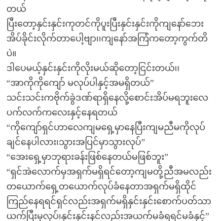
တယ်
ပြီးတော့နှင်းနှင်းကုတင်ကိုပူးပြီးနှင်းနှင်းကိုကျနော်ဘေး
အိပ်ခိုင်းလိုက်တာပေါ့ဗျာ၊၊ကျနော်အကြံကတော့ကွက်တိ
ပဲ။
ဒါပေမယ့်နှင်းနှင်းကိုလိုးမယ်ဆိုတော့ငြင်းတယ်၊၊
“အာကိုကိုကျော် မလုပ်ပါနှင့်အမရှိတယ်”
သင်းသင်းကဗိုက်ခွဲဒဏ်ရာရှိနေလို့စောင်းအိပ်မရဘူးလေ
ပက်လက်ကလေးနှင့်နေရတယ်
“ကိုကျော်ရှင်ဟာလေကျမရှေ့မှာနေပြီးကျမညီမကိုလုပ်
ချင်နေပါလား၊သွားအပြင်မှာသွားလုပ်”
“အေးရှေ့မှာဘုရားခန်းဖြစ်နေတယ်မဖြစ်ဘူး”
“ရှင်အဲလောက်မှအရှက်မရှိရင်တော့ကျမတို့ညီအမလည်း
တယောက်ရှေ့တယောက်လုပ်ခံနေတာအရှက်မရှိထိုင်
ကြည်နေရရင်ရှင်လည်းအရှက်မရှိနှင်းနှင်းစောက်ပတ်သာ
ယက်ပြီးမှလုပ်၊နှင်းနှင်းနင်လည်းအယက်မခံရရင်မခံနှင့်”