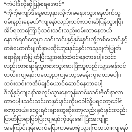
“ကဲပါဒီလိုဆိုပြန်စရအောင်”
“ကိုကိုကျော်ဒီနေ့တော့နားလိုက်၊မမနားသွားနေလိုက်သူ
ဝမ်းနည်းနေမယ်”ကျနော်လည်းသင်းသင်းဆီပြန်သွားပြီး
အိပ်ရတာကြောင့်သင်းသင်းလည်းဝမ်းသာနေတယ်
နောက်ရက်တွေမှာ သင်းသင်းနှင့်နှင်းနှင်းတို့တစ်ယောင်နှင့်
တစ်ယောက်မျက်နှာမဆိုင်ဘူး၊နှင်းနှင်းကသူချက်ပြုတ်
စရာရှိချက်ပြုတ်ပြီးသူ့အခန်းထဲဝင်နေတာပေါ့၊၊သင်း
လည်းစားစရာရှိသွားစားသွားစားပြီးသူလည်းသူ့အခန်းဝင်
တယ်၊၊ကျနော်ကတော့ညကျတော့အခန်းကူးရတာပေါ့၊၊
သင်းသင်းကအိပ်ချင်ယောင်ဆောင်နေတာပေါ့
ဒီလိုနှင့်ကျနော်အလုပ်သွားနေတုန်းသင်းသင်းဗီုက်နာလာ
တာပေါ့၊၊သင်းသင်းကနှင်းနှင်းကိုမခေါ်လို့မရတော့ခေါ်ရ
တော့တယ်။သွေးရင်းချာတွေဆိုတော့လည်းနှင်းနှင်းလည်း
ပြာတိပြာရာဖြစ်ပြီးကျနော်ကိုဖုန်းခေါ်ပြီးအကျိူး
အကြောင်းဖုန်းဆက်ပြောကာဆေးရုံသွားကြတယ်၊၊ကျနော်