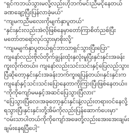
“ရှင်ကဘယ်သွားမလို့လည်းဟိုဘက်မင်းညီမငိုနေတယ်
ခဏချော့ပြီးပြန်လာခဲ့မယ်”
“ကျမကညီမလေးကိုမျက်နှာပူတယ်”
“နှင်းနှင်းလည်းအဲလိုဖြစ်နေမှာတော်ကြာစိတ်ညစ်ပြီး
မတော်တရော်လုပ်သွားမှာစိုးလို့”
“ကျမမျက်နှာပူတယ်ရှင်ဘာသာရှင်သွားပြီးပြော”
ကျနော်လည်းဗိုလ်တိုက်ချွန်းထုံးနှလုံးမူပြီးနှင်းနှင်းအခန်း
ကူးလိုက်တယ်၊၊ ကျနော်လည်းသင်းသင်းနှင့်ပြေလည်သွား
ပြီဆိုတော့နှင်းနှင်းအခန်းဘက်ကူးရပြန်တယ်၊၊နှင်းနှင်းက
ကျနော်နှင့်သင်းသင်းပြောနေတာကိုကြားပြီးဖြစ်နေတယ်၊၊
“ကိုကိုကျော်မမနှင့်အဆင်ပြေသွားပြီလား”
“ပြေသွားပြီလေ၊အခုတော့နှင်းနှင်းနဲ့လည်းတရားဝင်နေလို့
ရသွားပြီ၊နှင်းနှင်းတို့အိမ်ကိုလည်းပြန်ဆောက်ပေးမှာ”
“ဝမ်းသာပါတယ်ကိုကိုကျော်အဖေတို့လည်းအေးအေးချမ်း
ချမ်းနေရပြီပေါ့”