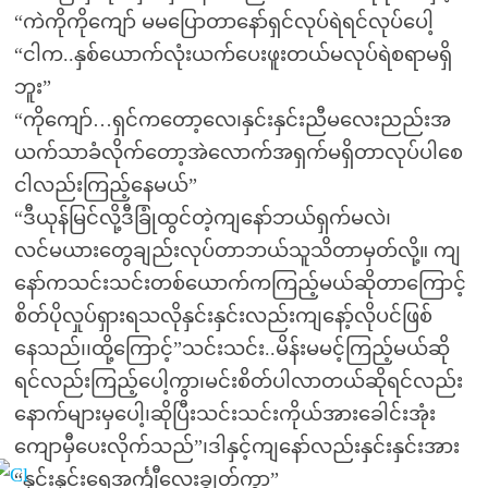
“ကဲကိုကိုကျော် မမပြောတာနော်ရှင်လုပ်ရဲရင်လုပ်ပေါ့
“ငါက..နှစ်ယောက်လုံးယက်ပေးဖူးတယ်မလုပ်ရဲစရာမရှိ
ဘူး”
“ကိုကျော်…ရှင်ကတော့လေ၊နှင်းနှင်းညီမလေးညည်းအ
ယက်သာခံလိုက်တော့အဲလောက်အရှက်မရှိတာလုပ်ပါစေ
ငါလည်းကြည့်နေမယ်”
“ဒီယုန်မြင်လို့ဒီခြုံထွင်တဲ့ကျနော်ဘယ်ရှက်မလဲ၊
လင်မယားတွေချည်းလုပ်တာဘယ်သူသိတာမှတ်လို့။ ကျ
နော်ကသင်းသင်းတစ်ယောက်ကကြည့်မယ်ဆိုတာကြောင့်
စိတ်ပိုလှုပ်ရှားရသလိုနှင်းနှင်းလည်းကျနော့်လိုပင်ဖြစ်
နေသည်၊၊ထို့ကြောင့်”သင်းသင်း..မိန်းမမင့်ကြည့်မယ်ဆို
ရင်လည်းကြည့်ပေါ့ကွာ၊မင်းစိတ်ပါလာတယ်ဆိုရင်လည်း
နောက်များမှပေါ့၊ဆိုပြီးသင်းသင်းကိုယ်အားခေါင်းအုံး
ကျောမှီပေးလိုက်သည်”၊ဒါနှင့်ကျနော်လည်းနှင်းနှင်းအား
“နှင်းနှင်းရေအင်္ကျီလေးချွတ်ကွာ”