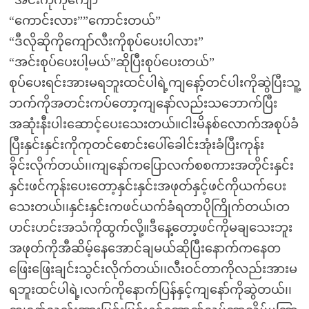
“အင်းကိုကိုကျော်”
“ကောင်းလား””ကောင်းတယ်”
“ဒီလိုဆိုကိုကျော်လီးကိုစုပ်ပေးပါလား”
“အင်းစုပ်ပေးပါ့မယ်”ဆိုပြီးစုပ်ပေးတယ်”
စုပ်ပေးရင်းအားမရဘူးထင်ပါရဲ့ကျနော့်တင်ပါးကိုဆွဲပြီးသူ့
ဘက်ကိုအတင်းကပ်တော့ကျနော်လည်းသဘောက်ပြီး
အဆုံးနီးပါးဆောင့်ပေးသေးတယ်။ငါးမိနစ်လောက်အစုပ်ခံ
ပြီးနှင်းနှင်းကိုကုတင်စောင်းပေါ်ခေါင်းအုံးခံပြီးကုန်း
ခိုင်းလိုက်တယ်၊၊ကျနော်ကပြောလက်စစကားအတိုင်းနှင်း
နှင်းဖင်ကုန်းပေးတော့နှင်းနှင်းအဖုတ်နှင့်ဖင်ကိုယက်ပေး
သေးတယ်၊၊နှင်းနှင်းကဖင်ယက်ခံရတာပိုကြိုက်တယ်၊တ
ဟင်းဟင်းအသံကိုထွက်လို့။ဒီနေ့တော့ဖင်ကိုမချသေးဘူး
အဖုတ်ကိုအီဆိမ့်နေအောင်ချမယ်ဆိုပြီးနောက်ကနေတ
ဖြေးဖြေးချင်းသွင်းလိုက်တယ်၊၊လီးဝင်တာကိုလည်းအားမ
ရဘူးထင်ပါရဲ့၊လက်ကိုနောက်ပြန်နှင့်ကျနော်ကိုဆွဲတယ်၊၊