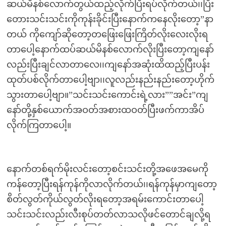
ဆယ်မိနစ်လောက်တွယ်ထည့်လိုက်ပြီးရပ်လိုက်တယ်၊၊ပြီး
တေားသင်းသင်းကိုကုန်းခိုင်းပြီးနောက်ကနေလိုးတော့”နာ
တယ် ကိုကျော်ဆိုတော့တဖြေးဖြေးကြိတ်လိုးလေးလိုးရ
တာပေါ့နောက်ထပ်ဆယ်မိနစ်လောက်လိုးပြီးတော့ကျနော်
လည်းပြီးချင်လာတာလေ၊၊ကျနော်အဆုံးထိထည့်ပြီးပန်း
ထုတ်ပစ်လိုက်တာပေါ့ဗျာ၊၊လူလည်းနည်းနည်းတော့ဟိုက်
သွားတာပေါ့ဗျာ။”သင်းသင်းကောင်းရဲ့လား””အင်း”ကျ
နော်တို့နှစ်ယောက်အဝတ်အစားထဝတ်ပြီးဖက်ကာအိပ်
လိုက်ကြတာပေါ့။
နောက်တစ်ရက်မိုးလင်းတော့စင်းသင်းတို့အဖေအမေကို
ကန်တော့ပြီးရန်ကုန်ကိုလာလိုက်တယ်၊၊ရန်ကုန်မှာကျတော့
စိတ်လွတ်ကိုယ်လွတ်လိုးရတော့အရမ်းကောင်းတာပေါ့
သင်းသင်းလည်းလီးစုပ်တတ်လာသလိုဖင်တောင်ချလို့ရ