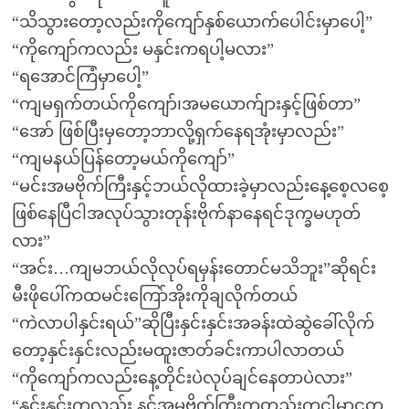
“သိသွားတော့လည်းကိုကျော်နှစ်ယောက်ပေါင်းမှာပေါ့”
“ကိုကျော်ကလည်း မနှင်းကရပါ့မလား”
“ရအောင်ကြံမှာပေါ့”
“ကျမရှက်တယ်ကိုကျော်၊အမယောက်ျားနှင့်ဖြစ်တာ”
“အော် ဖြစ်ပြီးမှတော့ဘာလို့ရှက်နေရအုံးမှာလည်း”
“ကျမနယ်ပြန်တော့မယ်ကိုကျော်”
“မင်းအမဗိုက်ကြီးနှင့်ဘယ်လိုထားခဲ့မှာလည်းနေ့စေ့လစေ့
ဖြစ်နေပြီငါအလုပ်သွားတုန်းဗိုက်နာနေရင်ဒုက္ခမဟုတ်
လား”
“အင်း…ကျမဘယ်လိုလုပ်ရမှန်းတောင်မသိဘူး”ဆိုရင်း
မီးဖိုပေါ်ကထမင်းကြော်အိုးကိုချလိုက်တယ်
“ကဲလာပါနှင်းရယ်”ဆိုပြီးနှင်းနှင်းအခန်းထဲဆွဲခေါ်လိုက်
တော့နှင်းနှင်းလည်းမထူးဇာတ်ခင်းကာပါလာတယ်
“ကိုကျော်ကလည်းနေ့တိုင်းပဲလုပ်ချင်နေတာပဲလား”
“နှင်းနှင်းကလည်း နင့်အမဗိုက်ကြီးကတည်းကငါ့မှာငတွ