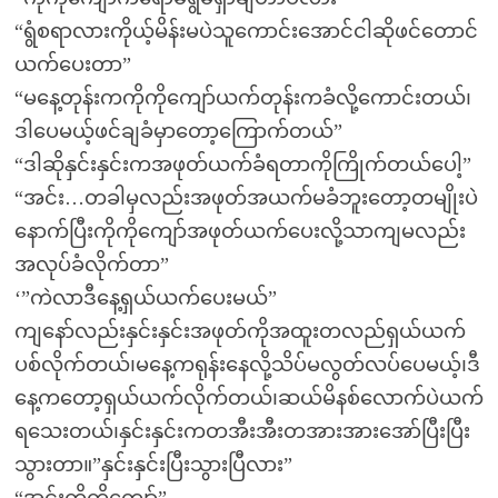
“ရွံစရာလားကိုယ့်မိန်းမပဲသူကောင်းအောင်ငါဆိုဖင်တောင်
ယက်ပေးတာ”
“မနေ့တုန်းကကိုကိုကျော်ယက်တုန်းကခံလို့ကောင်းတယ်၊
ဒါပေမယ့်ဖင်ချခံမှာတော့ကြောက်တယ်”
“ဒါဆိုနှင်းနှင်းကအဖုတ်ယက်ခံရတာကိုကြိုက်တယ်ပေါ့”
“အင်း…တခါမှလည်းအဖုတ်အယက်မခံဘူးတော့တမျိုးပဲ
နောက်ပြီးကိုကိုကျော်အဖုတ်ယက်ပေးလို့သာကျမလည်း
အလုပ်ခံလိုက်တာ”
‘”ကဲလာဒီနေ့ရှယ်ယက်ပေးမယ်”
ကျနော်လည်းနှင်းနှင်းအဖုတ်ကိုအထူးတလည်ရှယ်ယက်
ပစ်လိုက်တယ်၊မနေ့ကရုန်းနေလို့သိပ်မလွတ်လပ်ပေမယ့်၊ဒီ
နေ့ကတော့ရှယ်ယက်လိုက်တယ်၊ဆယ်မိနစ်လောက်ပဲယက်
ရသေးတယ်၊နှင်းနှင်းကတအီးအီးတအားအားအော်ပြီးပြီး
သွားတာ။”နှင်းနှင်းပြီးသွားပြီလား”