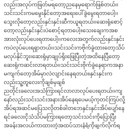
လည်းအလုပ်ကဖြတ်မရတော့ညနေမှရောက်ဖြစ်တယ်၊၊
သင်းသင်းကမမွေးနိုင်တော့အရေးပေါ်ခွဲမွေးရတာပေါ့၊၊
သွေးလိုတော့လည်းနှင်းနှင်းဆီကယူရတယ်၊၊ဆေးရုံစောင့်
တော့လည်းနှင်းနှင်းပဲစောင့်ရတာပေါ့။သေးချေးကအစ
အားလုံးလုပ်ပေးရတာပေါ့၊၊ကလေးအတွက်လည်းနှင်းနှင်း
ကပဲလုပ်ပေးရရှာတယ်၊၊သင်းသင်းကဗိုက်ခွဲထားတော့သိပ်
မလုပ်နိုင်ဘူး၊ဆေးရုံမှာချုပ်ရိုးဖြေပြီးတဲ့အထိနေပြီတော့
ဆေးရုံကဆင်းလာရတယ်၊၊သင်းသင်းဗိုက်ခွဲနေရာကအနာ
မကျက်တော့အိမ်မှာလဲလျာင်းနေရတယ်။နှင်းနှင်းက
လည်းသူ့တူလေးကိုချစ်မှချစ်
ညတိုင်းခလေးအသံကြားရင်လာလာလုပ်ပေးရတယ်၊၊ကျ
နော်လည်းသင်းသင်းအနားအိပ်နေရပေမယ့်ကုတင်ကြပ်လို့
အိပ်ရအဆင်မပြေသလိုတစ်ခါတဘေနှင်းနှင်းအိပ်ပျော်နေ
ရင်ခလေးငိုသံသိပ်မကြားရတော့သင်းသင်းကိုပြောပြီး
အခန်းအလယ်ကာထားတဲ့အထပ်သားနံရံကိုဖျက်လိုက်ရ