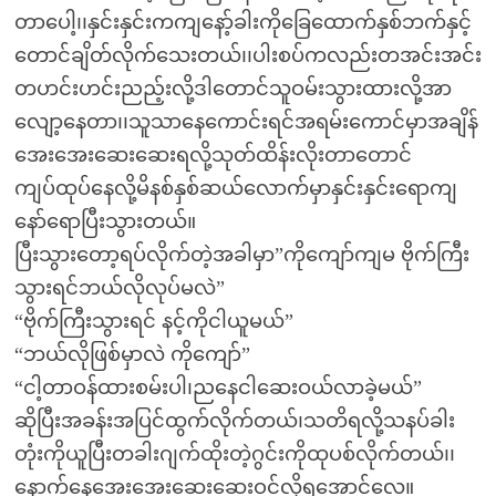
တာပေါ့၊၊နှင်းနှင်းကကျနော့်ခါးကိုခြေထောက်နှစ်ဘက်နှင့်
တောင်ချိတ်လိုက်သေးတယ်၊၊ပါးစပ်ကလည်းတအင်းအင်း
တဟင်းဟင်းညည့်းလို့ဒါတောင်သူဝမ်းသွားထားလို့အာ
လျော့နေတာ၊၊သူသာနေကောင်းရင်အရမ်းကောင်မှာအချိန်
အေးအေးဆေးဆေးရလို့သုတ်ထိန်းလိုးတာတောင်
ကျပ်ထုပ်နေလို့မိနစ်နှစ်ဆယ်လောက်မှာနှင်းနှင်းရောကျ
နော်ရောပြီးသွားတယ်။
ပြီးသွားတော့ရပ်လိုက်တဲ့အခါမှာ”ကိုကျော်ကျမ ဗိုက်ကြီး
သွားရင်ဘယ်လိုလုပ်မလဲ”
“ဗိုက်ကြီးသွားရင် နင့်ကိုငါယူမယ်”
“ဘယ်လိုဖြစ်မှာလဲ ကိုကျော်”
“ငါ့တာဝန်ထားစမ်းပါ၊ညနေငါဆေးဝယ်လာခဲ့မယ်”
ဆိုပြီးအခန်းအပြင်ထွက်လိုက်တယ်၊သတိရလို့သနပ်ခါး
တုံးကိုယူပြီးတခါးဂျက်ထိုးတဲ့ဂွင်းကိုထုပစ်လိုက်တယ်၊၊
နောက်နေ့အေးအေးဆေးဆေးဝင်လို့ရအောင်လေ။