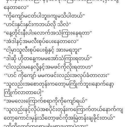
နေတာလေ”
“ကိုကျော်မငတ်ပါဘူး၊ကျမသိပါတယ်”
“ဟင်းနှင်းနှင်းကဘယ်လို သိလဲ”
“နေ့တိုင်းနီးပါးလောက်အသံကြားနေရတာ”
“အဲဒါနင့်အမလီးစုပ်ပေးနေတာလေ”
“ငါ့မှာသူလီးစုပ်ပေးရုံနှင့် အားမရဘူး”
“ဒါဆို ဟိုတနေ့ကမမအော်သံကြားရတယ်”
“ငါလည်းမနေလို့နင့်အမဖင်ကိုလိုးရတာဟ”
‘”ဟင် ကိုကျော် မမကဖင်းလည်းအလုပ်ခံတာလား”
“သူလည်းအစောတုန်းကတော့မကြိုက်ဘူး၊နောက်နော့
ကြိုက်လာတာပေါ့”
“အမလေးကြောက်စရာကိုကိုကျော်ရယ်”
“သူလည်းနင့်လိုပဲအစပိုင်းတုန်းကကြောက်တယ်နောက်ကျ
တော့ကောင်းမှန်းသိတော့ဖင်ကိုအမြဲတန်းချခိုင်းတယ်”
“ကိုကိုကျော်ကရောမရွံမရှာချတာပဲလား”