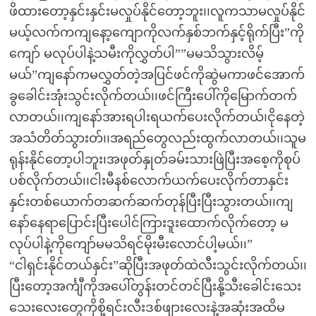
ဖိထားတော့နှင်းနှင်းမလှုပ်နိုင်တော့ဘူး၊၊လူကသာမလှုပ်နိုင်
မယ့်လက်ကကျနော့ကျောကိုလက်နှစ်ဘက်နှင့်ရိုက်ပြီး”ကို
ကျော် မလုပ်ပါနဲ့သမီးကိုလွှတ်ပါ””မမသိသွားလိမ့်
မယ်”ကျနော်ကမလွှတ်တဲ့အပြင်ဖင်ကိုဆွဲမကာဖင်အောက်
ခွခေါင်းအုံးသွင်းလိုက်တယ်၊၊ဖင်ကြီးပေါ်ကိုမြောက်တက်
လာတယ်၊၊ကျနော်အားရပါးရယက်ပေးလိုက်တယ်၊ငိုနေတဲ့
အသံတိတ်သွားတ်၊၊အရည်တွေလည်းထွက်လာတယ်၊၊သူမ
ရုန်းနိုင်တော့ပါဘူး၊အဖုတ်နှုတ်ခမ်းသားဖြဲပြီးအစေ့ကိုစုပ်
ပစ်လိုက်တယ်၊၊ငါးမီနစ်လောက်ယက်ပေးလိုက်တာနှင်း
နှင်းတစ်ယောက်တဆက်ဆက်တုန်ပြီးပြီးသွားတယ်၊၊ကျ
နော်နေရာပြောင်းပြီးပေါင်ကြားဒူးထောက်လိုက်တော့ မ
လုပ်ပါနဲ့ကိုကျော်မမသိရင်မိုးမီးလောင်ပါ့မယ်၊၊”
“ငါရှင်းနိုင်တယ်နှင်း”ဆိုပြီးအဖုတ်ထဲလီးသွင်းလိုက်တယ်၊၊
ပြီးတော့အင်္ကျီကိုအပေါ်တွန်းတင်တင်ပြီးနို့သီးခေါင်းသေး
သေးလေးတွေကိုစို့ရင်းလီးဒစ်ဖျားလေးနဲ့အဆုံးအထိမ