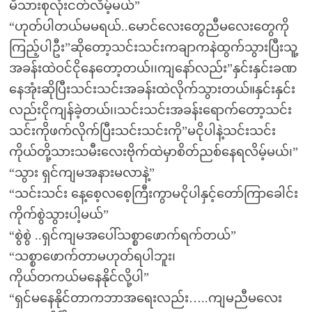
မိသားစုလုံးငတ်လိမ့်မယ်”
“ဟုတ်ပါတယ်မမရယ်..မောင်လေးတွေညီမလေးတွေကို
ကြည့်ပါဦး”ဆိုတော့သင်းသင်းကချာကနဲထွက်သွားပြီးသူ့
အခန်းထဲဝင်ငိုနေတော့တယ်၊၊ကျနော်လည်း”နှင်းနှင်းခဏ
နေအုံးဆိုပြီးသင်းသင်းအခန်းထဲလိုက်သွားတယ်။နှင်းနှင်း
လည်းငိုကျန်ခဲ့တယ်၊၊သင်းသင်းအခန်းရောက်တော့သင်း
သင်းကိုဖက်လိုက်ပြီးသင်းသင်းကို”မငိုပါနဲ့သင်းသင်း
ကိုယ်တို့သားသမီးလေးဗိုက်ထဲမှာစိတ်ညစ်နေရလိမ့်မယ်၊”
“သွား ရှင်ကျမအနားမလာနဲ့”
“သင်းသင်း နေ့စေ့လစေ့ကြီးကွာမငိုပါနှင့်တော်ကြာခေါင်း
ကိုက်စွဲသွားပါ့မယ်”
“စွဲစွဲ ..ရှင်ကျမအပေါ်သစ္စာဖောက်ရက်တယ်”
“သစ္စာဖောက်တာမဟုတ်ရပါဘူး၊
ကိုယ်တကယ်မနေနိုင်လို့ပါ”
“ရှင်မနေနိုင်တာကဘာအရေးလည်း…..ကျမညီမလေး