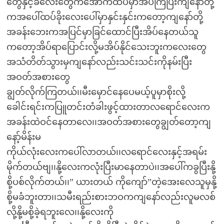
တွေနှင့်ခလေးတွေကအောက်ထပ်မှာအိပ်ကြပြီးကျနော်တို့
ကအပေါ်ထပ်ခိုးလေးပေါ်မှာနှင်းနှင်းကတော့ကျနော်တို့
အခန်းဘေးကအပြင်မှာခြင်ထောင်ပြီးအိပ်နေတယ်သူ
ကတော့အိပ်ရာပြောင်းလို့မအိပ်နိုင်သေးဘူးကလေးတွေ
အသံတိတ်သွားမှကျနော်လည်းသင်းသင်းကိုနမ်းပြီး
အဝတ်အစားတွေ
ချွတ်လိုက်ကြတယ်၊၊မီးမှောင်နေပေမယ့်ပူမှာစိုးလို့
ခေါင်းရင်းကပြူတင်းတံခါးဖွင့်ထားတာလရောင်လေးက
အခန်းထဲဝင်နေတာလေ၊၊အဝတ်အစားတွေချွတ်တော့ကျ
နော့်မိန်းမ
ကိုယ်လုံးလေးကပေါ်လာတယ်၊၊လရောင်လေးနှင့်အရမ်း
မိုက်တယ်ဗျ၊၊နို့လေးကလုံးပြီးမာနေတာပဲ၊၊အပေါ်ကခွပြီးနို့
စို့ပစ်လိုက်တယ်၊၊” ယားတယ် ကိုကျော်”တဲ့အေးလေသူမှနို့
စို့မခံဘူးတာ၊၊သမီးရည်းစားဘဝကကျနော်လည်းလူမလစ်
လို့နို့မစို့ခဲ့ရဘူးလေ၊၊နို့လေးကို