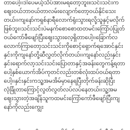
တာပေါ့၊၊ဒါပေမယ့်သိပ်အားမရတော့ဘူး။သင်းသင်းက
ဈေးဝယ်ဘာဝယ်တာလမ်းလျောက်တော့ဝယ်နိုင်သေး
တယ်၊၊ကျနော်ကရှစ်နာရီလောက်ရုံးသွားရလို့သူနှင့်မလိုက်
ဖြစ်ဘူး၊သင်းသင်းပဲမနက်စောစောထတမင်းကြော်ပဲပြုတ်
ဝယ်ကော်ဖီဖျော်ပြီးဈေးသွားလေ့ရှိတာပေါ့၊၊ခြောက်လ
လောက်ကြာတော့သင်းသင်းကိုစောင့်ရှောက်ရအောင်နှင်း
နှင်းကိုကျနော်တို့ဆီလွှတ်လိုက်တယ်၊၊ကျနော်လည်းနှင်း
နှင်းရောက်လာ့သင်းသင်းပြောတာနှင့်အခန်းတွေကန့်ရတာ
ပေါ့နှစ်ယောက်အိပ်ကုတင်လည်းတစ်လုံးထပ်ဝယ်ရတာ
ပေါ့၊၊နှင်းနှင်းကသူ့အမအိမ်မှာနေရပြီးတိုက်ခန်းဆိုပြီး
လုံခြုံတာကြောင့်လွတ်လွတ်လပ်လပ်နေတယ်၊၊သူ့အမ
ဈေးသွားတဲ့အချိန်သူကထမင်းကြော်ကော်ဖီဖျော်ပြီးကျ
နော်ကိုလည်းကျွေး