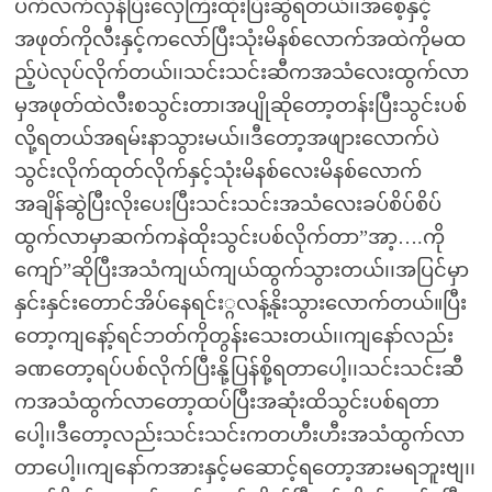
ပက်လက်လှန်ပြီးလှေကြီးထိုးပြီးဆွဲရတယ်၊၊အစေ့နှင့်
အဖုတ်ကိုလီးနှင့်ကလော်ပြီးသုံးမိနစ်လောက်အထဲကိုမထ
ည့်ပဲလုပ်လိုက်တယ်၊၊သင်းသင်းဆီကအသံလေးထွက်လာ
မှအဖုတ်ထဲလီးစသွင်းတာ၊အပျိုဆိုတော့တန်းပြီးသွင်းပစ်
လို့ရတယ်အရမ်းနာသွားမယ်၊၊ဒီတော့အဖျားလောက်ပဲ
သွင်းလိုက်ထုတ်လိုက်နှင့်သုံးမိနစ်လေးမိနစ်လောက်
အချိန်ဆွဲပြီးလိုးပေးပြီးသင်းသင်းအသံလေးခပ်စိပ်စိပ်
ထွက်လာမှာဆက်ကနဲထိုးသွင်းပစ်လိုက်တာ”အာ့….ကို
ကျော်”ဆိုပြီးအသံကျယ်ကျယ်ထွက်သွားတယ်၊၊အပြင်မှာ
နှင်းနှင်းတောင်အိပ်နေရင်း္ဂလန့်နိုးသွားလောက်တယ်။ပြီး
တော့ကျနော့်ရင်ဘတ်ကိုတွန်းသေးတယ်၊၊ကျနော်လည်း
ခဏတော့ရပ်ပစ်လိုက်ပြီးနို့ပြန်စို့ရတာပေါ့၊၊သင်းသင်းဆီ
ကအသံထွက်လာတော့ထပ်ပြီးအဆုံးထိသွင်းပစ်ရတာ
ပေါ့၊၊ဒီတော့လည်းသင်းသင်းကတဟီးဟီးအသံထွက်လာ
တာပေါ့၊၊ကျနော်ကအားနှင့်မဆောင့်ရတော့အားမရဘူးဗျ၊၊