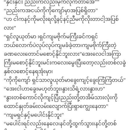
“နှင်းနှင်း ညည်းကလည်းမိုက်လိုက်တာအေ””
“ညည်းကအငယ်ကိုကိုကျော်မှာအပြစ်ရှိတာ”
“ဟ ငါကနင့်ကိုမလိုးရလို့နင့်နင့်ညီမကိုလိုးတာငါ့အပြစ်
လား”
“ရှင်လူယုတ်မာ ၊ရှင်ကျမဗိုက်မကြီးခင်ကရှင်
ဘယ်လောက်ပဲလုပ်လုပ်ကျမခံခဲ့တာ၊ကျမဗိုက်ကြီးတဲ့
ခဏလေးတောင်မစောင့်နိုင်ဘူးလား”အေးလေငါအကြာ
ကြီးမစောင့်နိုင်ဘူးမင်းကလေးမွေးပြီးတော့လည်းတစ်လခွဲ
နှစ်လစောင့်နေရအုံးမှာ၊
“ကိုကိုကျော် ရှင်သာလူယုတ်မာခွေးကျင့်ခွေးကြံကြံတယ်”
“အေးငါဟာခွေးမဟုတ်ဘူး၊နွားသိရဲ့လားနွားဟ”
“နွားတစ်ကောင်လိုကျင့်ပြီးညည်းတို့တအိမ်သားလုံးကို
ထောင်နှုတ်ခမ်းလမ်းလျောက်ပြီးရှာကျွေးနေတာ”
“ကျမရှင်နှင့်မပေါင်းနိုင်ဘူး”
“မပေါင်းရင်လည်းနေလေ၊နင်တို့ထွက်သွား၊နင်တို့တစ်