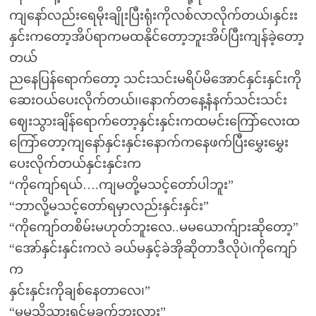
ကျနော်လည်းရေမိုးချိုးပြီးရုံးကိုလစ်လာလိုက်တယ်၊နှင်းး
နှင်းကတော့အိပ်ရာကမထနိုင်တော့ဘူးအိပ်ပြီးကျန်ခဲ့တော့
တယ်
ညနေပြန်ရောက်တော့ သင်းသင်းမရိပ်မိအောင်နှင်းနှင်းကို
ဆေးဝယ်ပေးလိုက်တယ်၊၊နောက်တနေ့နံနက်သင်းသင်း
ဈေးသွားချိန်ရောက်တော့နှင်းနှင်းကထမင်းကြော်လေးထ
ကြော်တော့ကျနော်နှင်းနှင်းနောက်ကနေဖက်ပြီးမွှေးမွှေး
ပေးလိုက်တယ်နှင်းနှင်းက
“ကိုကျော်ရယ်….ကျမတို့မသင့်တော်ပါဘူး”
“ဘာလို့မသင့်တော်ရမှာလည်းနှင်းနှင်း”
“ကိုကျော်တစိမ်းမဟုတ်ဘူးလေ..မမယောက်ျားဆိုတော့”
“အော်နှင်းနှင်းကလဲ ခယ်မနှင့်ခဲအိုဆိုတာဒီလိုပဲ၊ကိုကျော်
က
နှင်းနှင်းကိုချစ်နေတာလေ၊”
“မမသိသွားရင်မခက်ဘူးလား”