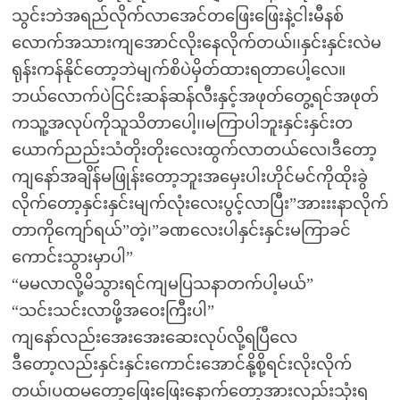
သွင်းဘဲအရည်လိုက်လာအေင်တဖြေးဖြေးနဲ့ငါးမီနစ်
လောက်အသားကျအောင်လိုးနေလိုက်တယ်၊၊နှင်းနှင်းလဲမ
ရုန်းကန်နိုင်တော့ဘဲမျက်စိပဲမှိတ်ထားရတာပေါ့လေ။
ဘယ်လောက်ပဲငြင်းဆန်ဆန်လီးနှင့်အဖုတ်တွေ့ရင်အဖုတ်
ကသူ့အလုပ်ကိုသူသိတာပေါ့၊၊မကြာပါဘူးနှင်းနှင်းတ
ယောက်ညည်းသံတိုးတိုးလေးထွက်လာတယ်လေ၊ဒီတော့
ကျနော်အချိန်မဖြုန်းတော့ဘူးအမှေးပါးဟိုင်မင်ကိုထိုးခွဲ
လိုက်တော့နှင်းနှင်းမျက်လုံးလေးပွင့်လာပြီး”အားးးနာလိုက်
တာကိုကျော်ရယ်”တဲ့၊”ခဏလေးပါနှင်းနှင်းမကြာခင်
ကောင်းသွားမှာပါ”
“မမလာလို့မိသွားရင်ကျမပြသနာတက်ပါ့မယ်”
“သင်းသင်းလာဖို့အဝေးကြီးပါ”
ကျနော်လည်းအေးအေးဆေးလုပ်လို့ရပြီလေ
ဒီတော့လည်းနှင်းနှင်းကောင်းအောင်နို့စို့ရင်းလိုးလိုက်
တယ်၊ပထမတော့ဖြေးဖြေးနောက်တော့အားလည်းသုံးရ