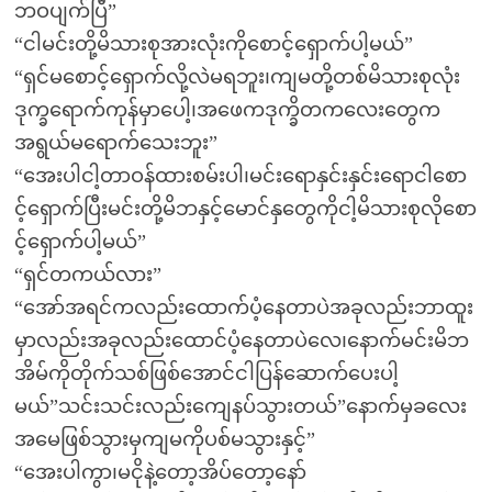
ဘဝပျက်ပြီ”
“ငါမင်းတို့မိသားစုအားလုံးကိုစောင့်ရှောက်ပါ့မယ်”
“ရှင်မစောင့်ရှောက်လို့လဲမရဘူး၊ကျမတို့တစ်မိသားစုလုံး
ဒုက္ခရောက်ကုန်မှာပေါ့၊အဖေကဒုက္ခိတကလေးတွေက
အရွယ်မရောက်သေးဘူး”
“အေးပါငါ့တာဝန်ထားစမ်းပါ၊မင်းရောနှင်းနှင်းရောငါစော
င့်ရှောက်ပြီးမင်းတို့မိဘနှင့်မောင်နှတွေကိုငါ့မိသားစုလိုစော
င့်ရှောက်ပါ့မယ်”
“ရှင်တကယ်လား”
“အော်အရင်ကလည်းထောက်ပံ့နေတာပဲအခုလည်းဘာထူး
မှာလည်းအခုလည်းထောင်ပံ့နေတာပဲလေ၊နောက်မင်းမိဘ
အိမ်ကိုတိုက်သစ်ဖြစ်အောင်ငါပြန်ဆောက်ပေးပါ့
မယ်”သင်းသင်းလည်းကျေနပ်သွားတယ်”နောက်မှခလေး
အမေဖြစ်သွားမှကျမကိုပစ်မသွားနှင့်”
“အေးပါကွာ၊မငိုနဲ့တော့အိပ်တော့နော်