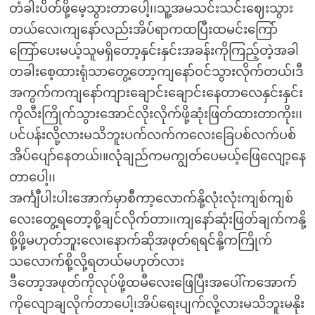
တံခါးပိတ်ဖို့မေ့သွားတာပေါ့၊၊သူ့အမသင်းသင်းဈေးသွား
တယ်လေ၊ကျနော်လည်းအိပ်ရာကထပြီးထမင်းကြော်
ကြော်ပေးမယ့်သူမရှိတော့နှင်းနှင်းအခန်းကိုကြည့်တဲ့အခါ
တခါးစေ့ထားရုံသာတွေ့တော့ကျနော်ဝင်သွားလိုက်တယ်၊ဒီ
အကွက်ကကျနော်ကျားချောင်းချောင်းနေတာလေနှင်းနှင်း
ကိုလီးကြိုက်သွားအောင်လိုးလိုက်ဖို့ဆုံးဖြတ်ထားတာကိုး၊၊
ပင်ပန်းလို့လားမသိဘူးပက်လက်ကလေးခြေပစ်လက်ပစ်
အိပ်ပျော်နေတယ်၊။လုံချည်ကမကျွတ်ပေမယ့်ဖြေလျော့နေ
တာပေါ့၊၊
အင်္ကျီပါးပါးအောက်မှာစီကာ့လောက်နို့လုံးလုံးကျစ်ကျစ်
လေးတွေ့ရတော့စို့ချင်လိုက်တာ၊၊ကျနော်ဆုံးဖြတ်ချက်ကနို့
စို့ဖို့မဟုတ်ဘူးလေ၊နောက်ဆိုအဖုတ်ရရင်နို့ကကြိုက်
သလောက်စို့လို့ရတယ်မဟုတ်လား
ဒီတော့အဖုတ်ကိုလုပ်ဖို့ထမီလေးဖြေပြီးအပေါ်ကအောက်
ကိုလျောချလိုက်တာပေါ့၊အိပ်ရေးပျက်လို့လားမသိဘူးမနိုး