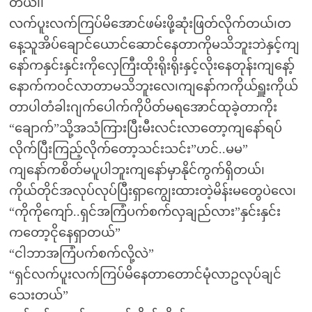
တယ်၊၊
လက်ပူးလက်ကြပ်မိအောင်ဖမ်းဖို့ဆုံးဖြတ်လိုက်တယ်၊တ
နေ့သူအိပ်ချောင်ယောင်ဆောင်နေတာကိုမသိဘူးဘဲနှင့်ကျ
နော်ကနှင်းနှင်းကိုလှေကြီးထိုးရိုးရိုးနှင့်လိုးနေတုန်းကျနော့်
နောက်ကဝင်လာတာမသိဘူးလေ၊ကျနော်ကကိုယ်ရှူးကိုယ်
တာပါတံခါးဂျက်ပေါက်ကိုပိတ်မရအောင်ထုခဲ့တာကိုး
“ချောက်”သို့အသံကြားပြီးမီးလင်းလာတော့ကျနော်ရပ်
လိုက်ပြီးကြည့်လိုက်တော့သင်းသင်း”ဟင်..မမ”
ကျနော်ကစိတ်မပူပါဘူးကျနော်မှာနိုင်ကွက်ရှိတယ်၊
ကိုယ်တိုင်အလုပ်လုပ်ပြီးရှာကျွေးထားတဲ့မိန်းမတွေပဲလေ၊
“ကိုကိုကျော်..ရှင်အကြံပက်စက်လှချည်လား”နှင်းနှင်း
ကတော့ငိုနေရှာတယ်”
“ငါဘာအကြံပက်စက်လို့လဲ”
“ရှင်လက်ပူးလက်ကြပ်မိနေတာတောင်မုံလာဥလုပ်ချင်
သေးတယ်”