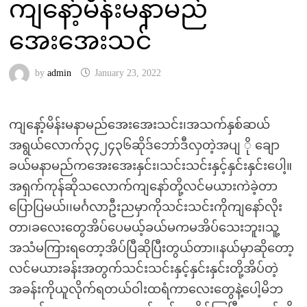
ကျနော့်မိန်းမနာမည်
အေးအေးသင်
by
admin
January 23, 2022
ကျနော့်မိန်းမနာမည်အေးအေးသင်း၊အသက်နှစ်ဆယ်
အရွယ်လောက်၃၄၂၄၃၆ဆိုဒ်ဘော်ဒီလှတဲ့အပျ ို ချော
ခယ်မနာမည်ကအေးအေးနှင်း၊သင်းသင်းနှင့်နှင်းနှင်းပေါ့။
အရှက်ကုန်ဆိုသလောက်ကျနော်တို့လင်မယားကဲခဲ့တာ
ပြောပြမယ်၊၊မင်္ဂလာဦးညမှာကိုသင်းသင်းကိုကျနော်လိုး
တာ၊ခလေးတွေအိပ်ပေမယ့်ခယ်မကမအိပ်သေးဘူး၊သူ့
အသံမကြားရတော့အိပ်ပြီဆိုပြီးတွယ်တာ၊၊နယ်မှာဆိုတော့
လင်မယားခန်းအတွက်သင်းသင်းနှင့်နှင်းနှင်းတို့အိပ်တဲ့
အခန်းကိုယူလိုက်ရတယ်ဝါးထရံကာလေးတွေနဲ့ပေါ့မိဘ