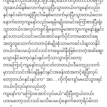
ကျနော်လည်းအားပြင်းပြင်းနှင့်ဆောက်လုပ်တာသိပ်မကြာ
ဘူးဆယ်မိနစ်လောက်မှာသူပြီးသွားတယ်၊၊ကျနော်လည်း
နှင်းနှင်းခါးကဆွဲပြီးငါးမိနစ်လောက်မှာပြီးသွားတယ်လေ၊၊
နောက်တော့ကျနော်လည်းရေမိုးချိုးထမင်းကြော်စားပြီးရုံး
သွားတယ်၊၊အလုပ်ကခွင်ရှိနေတာမို့မအားဘူး၊ကျနော်နဲ့နှင်း
နှင်းဟာသင်းသင်းမသိအောင်မနက်ပိုင်းကာမဆားငံရေ
အတူတူသောက်လာတာပုံစံမျိုးစုံသာမကဖင်ပါချလာနိုင်
တယ်၊ဒါပေမယ့်သင်းသင်းကမွေးခါနီးဖြစ်လာတဲ့အခါဈေး
မသွားနိုင်တော့ပဲနှင်းနှင်းကိုသာသွားခိုင်းတော့
တာကြောင့်ကျနော်လည်းငတ်လာတယ်၊၊ဒီတော့ညဘက်
မှာသင်းသင်းအိပ်ချိန်နှင်းနှင်းအခန်းထဲအတင့်ရဲပြီးလုပ်
တော့တယ်၊၊နှင်းနှင်းက” အာ….ကိုကိုကျော်မမသိသွားရင်
ဘယ်လိုလုပ်မှာလည်းတဲ့
ကျနော်က”မကြားအောင်လုပ်မယ်”ဆိုပြီးတွယ်တယ်၊
ပထမတော့သင်းသင်းမသိပေမယ့်နောက်တော့ရိပ်မိလာ