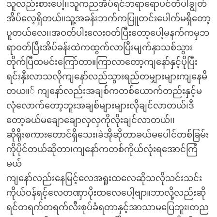
သူလည်းစားပေါ့၊၊သူကညအိပ်ရင်ဘရာရောပင်တီပါချွတ်
အိပ်လေ့ရှိတယ်။သူ့အခန်းဘက်ကပြူတင်းပေါက်မရှိတော့
ပူတယ်လေ၊၊အဝတ်ပါးလေးဝတ်ပြီးတော့ပေါ့မနက်ကမှဘ
ရာဝတ်ပြီးအိပ်ခန်းထဲကထွက်လာပြီးမျက်နှာသစ်သွား
တိုက်ပြီထမင်းကြော်တာ။ကြာလာတော့ကျနော်နှင့်ပိုပြီး
ရင်းနှီးလာသလိုကျနော်လည်သွားရည်တမျှားများကျနေမိ
တယ။် ကျနော်လည်းအချစ်ကတစ်ယောက်တည်းနှင့်မ
လုံလောက်တော့ဘူးအချစ်များများလိုချင်လာတယ်၊ဒီ
တော့ခယ်မချောချောလှလှကိုလိုးချင်လာတယ်၊၊
ဆိုရိုးစကားတောင်ရှိသေး၊ခဲအိုဆိုတာခယ်မပေါင်တစ်ခြမ်း
ကိုပိုင်တယ်ဆိုတာ၊ကျနော်ကတစ်ကိုယ်လုံးရအောင်ကြံ
မယ်
ကျနော်လည်းနေမြင့်လေအရူးထလေဆိုသလိုသင်းသင်း
ကိုယ်ဝန်ရင့်လေတဏှာပိုးထလေပေါ့ဗျာ။ဘာလို့လည်းဆို
ရင်တရက်တရက်လီးစုပ်ခံရတာနှင့်အာသာမပြေဘူး၊တည