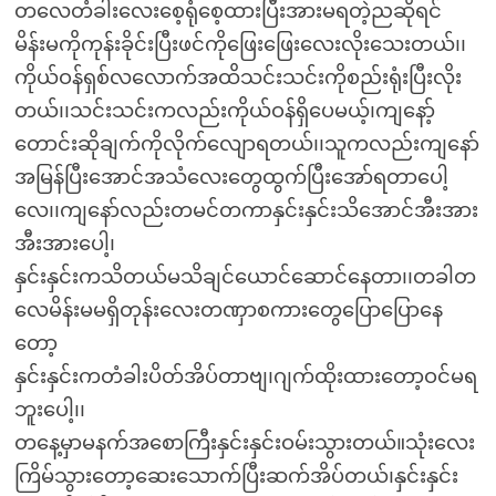
တလေတံခါးလေးစေ့ရုံစေ့ထားပြီးအားမရတဲ့ညဆိုရင်
မိန်းမကိုကုန်းခိုင်းပြီးဖင်ကိုဖြေးဖြေးလေးလိုးသေးတယ်၊၊
ကိုယ်ဝန်ရှစ်လလောက်အထိသင်းသင်းကိုစည်းရုံးပြီးလိုး
တယ်၊၊သင်းသင်းကလည်းကိုယ်ဝန်ရှိပေမယ့်၊ကျနော့်
တောင်းဆိုချက်ကိုလိုက်လျောရတယ်၊၊သူကလည်းကျနော်
အမြန်ပြီးအောင်အသံလေးတွေထွက်ပြီးအော်ရတာပေါ့
လေ၊၊ကျနော်လည်းတမင်တကာနှင်းနှင်းသိအောင်အီးအား
အီးအားပေါ့၊
နှင်းနှင်းကသိတယ်မသိချင်ယောင်ဆောင်နေတာ၊၊တခါတ
လေမိန်းမမရှိတုန်းလေးတဏှာစကားတွေပြောပြောနေ
တော့
နှင်းနှင်းကတံခါးပိတ်အိပ်တာဗျ၊ဂျက်ထိုးထားတော့ဝင်မရ
ဘူးပေါ့၊၊
တနေ့မှာမနက်အစောကြီးနှင်းနှင်းဝမ်းသွားတယ်။သုံးလေး
ကြိမ်သွားတော့ဆေးသောက်ပြီးဆက်အိပ်တယ်၊နှင်းနှင်း