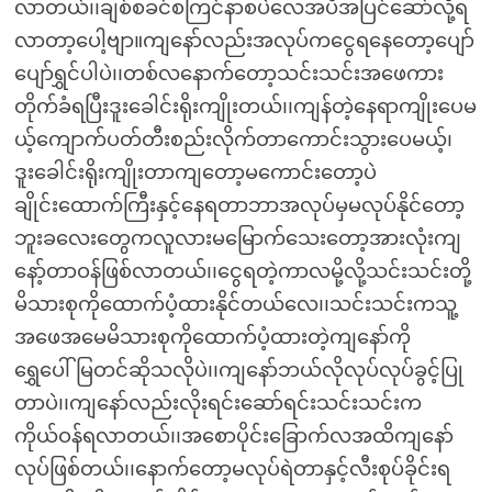
လာတယ်၊၊ချစ်စခင်စကြင်နာစပဲလေအပီအပြင်ဆော်လို့ရ
လာတာ့ပေါ့ဗျာ။ကျနော်လည်းအလုပ်ကငွေရနေတော့ပျော်
ပျော်ရွှင်ပါပဲ၊၊တစ်လနောက်တော့သင်းသင်းအဖေကား
တိုက်ခံရပြီးဒူးခေါင်းရိုးကျိုးတယ်၊၊ကျန်တဲ့နေရာကျိုးပေမ
ယ့်ကျောက်ပတ်တီးစည်းလိုက်တာကောင်းသွားပေမယ့်၊
ဒူးခေါင်းရိုးကျိုးတာကျတော့မကောင်းတော့ပဲ
ချိုင်းထောက်ကြီးနှင့်နေရတာဘာအလုပ်မှမလုပ်နိုင်တော့
ဘူးခလေးတွေကလူလားမမြောက်သေးတော့အားလုံးကျ
နော့်တာဝန်ဖြစ်လာတယ်၊၊ငွေရတဲ့ကာလမို့လို့သင်းသင်းတို့
မိသားစုကိုထောက်ပံ့ထားနိုင်တယ်လေ၊၊သင်းသင်းကသူ့
အဖေအမေမိသားစုကိုထောက်ပံ့ထားတဲ့ကျနော်ကို
ရွှေပေါ်မြတင်ဆိုသလိုပဲ၊၊ကျနော်ဘယ်လိုလုပ်လုပ်ခွင့်ပြု
တာပဲ၊၊ကျနော်လည်းလိုးရင်းဆော်ရင်းသင်းသင်းက
ကိုယ်ဝန်ရလာတယ်၊၊အစောပိုင်းခြောက်လအထိကျနော်
လုပ်ဖြစ်တယ်၊၊နောက်တော့မလုပ်ရဲတာနှင့်လီးစုပ်ခိုင်းရ