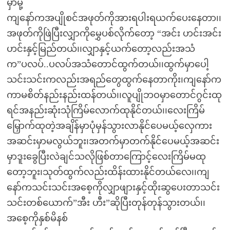
မှာမို့
ကျနော်ကအပျိုစင်အဖုတ်ကိုအားရပါးရယက်ပေးနေတာ၊၊
အဖုတ်ကိုဖြဲပြီးလျှာကိုမွှေပစ်လိုက်တော့ “အင်း ဟင်းအင်း
ဟင်းနှင့်မြည်တယ်၊၊လျှာနှင့်ယက်တော့လည်းအသံ
က”ပလပ်..ပလပ်အသံတောင်ထွက်တယ်၊၊ထွက်မှာပေါ့
သင်းသင်းကလည်းအရည်တွေထွက်နေတာကိုး၊ကျနော်က
ကာမစိတ်နည်းနည်းထန်တယ်၊၊လူပျိုဘဝမှာတောင်ဂွင်းထု
ရင်အနည်းဆုံးသုံကြိမ်လောက်ထုနိုင်တယ်၊၊လေးကြိမ်
မြှောက်ထုတဲ့အချိန်မှာပုံမှန်သွားလာနိုင်ပေမယ့်လှေကား
အဆင်းမှာမလွယ်ဘူး၊အတက်မှာတက်နိုင်ပေမယ့်အဆင်း
မှာဒူးခွေပြီးလဲချင်သလိုဖြစ်တာကြောင့်လေးကြိမ်မထု
တော့ဘူး၊သုတ်ထွက်လည်းထိန်းထားနိုင်တယ်လေ၊၊ကျ
နော်ကသင်းသင်းအစေ့ကိုလျှာဖျားနှင့်ထိုးဆွပေးတာသင်း
သင်းတစ်ယောက်”အီး ဟီး”ဆိုပြီးတုန်တုန်သွားတယ်၊၊
အစေ့ကိုနှစ်မိနစ်