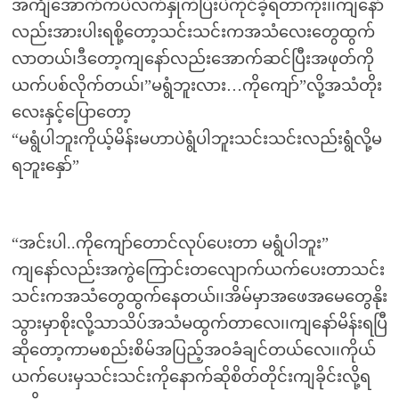
အင်္ကျီအောက်ကပဲလက်နှိုကိပြီးပဲကိုင်ခဲ့ရတာကိုး၊၊ကျနော်
လည်းအားပါးရစို့တော့သင်းသင်းကအသံလေးတွေထွက်
လာတယ်၊ဒီတော့ကျနော်လည်းအောက်ဆင်ပြီးအဖုတ်ကို
ယက်ပစ်လိုက်တယ်၊”မရွံဘူးလား…ကိုကျော်”လို့အသံတိုး
လေးနှင့်ပြောတော့
“မရွံပါဘူးကိုယ့်မိန်းမဟာပဲရွံပါဘူးသင်းသင်းလည်းရွံလို့မ
ရဘူးနှော်”
“အင်းပါ..ကိုကျော်တောင်လုပ်ပေးတာ မရွံပါဘူး”
ကျနော်လည်းအကွဲကြောင်းတလျောက်ယက်ပေးတာသင်း
သင်းကအသံတွေထွက်နေတယ်၊၊အိမ်မှာအဖေအမေတွေနိုး
သွားမှာစိုးလို့သာသိပ်အသံမထွက်တာလေ၊၊ကျနော်မိန်းရပြီ
ဆိုတော့ကာမစည်းစိမ်အပြည့်အဝခံချင်တယ်လေ၊၊ကိုယ်
ယက်ပေးမှသင်းသင်းကိုနောက်ဆိုစိတ်တိုင်းကျခိုင်းလို့ရ