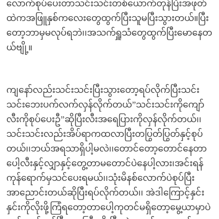
လောက်စုပ်ပေးတာသင်းသင်းတစ်ယောက်တုန်ပြီးအဖုတ်
ထဲကအဖြူနှစ်ကလေးတွေထွက်ပြီးသူမပြီးသွားတယ်။ပြီး
တော့ဘာမှမလုပ်ရဘဲ၊၊အသက်ရှူသံတွေထွက်ပြီးမောနေတ
ယ်ဗျို့။
ကျနော်လည်းသင်းသင်းပြီးသွားတော့ရပ်လိုက်ပြီးသင်း
သင်းဘေးပက်လက်လှန်လိုက်တယ်”သင်းသင်းကိုကျော်
လီးကိုစုပ်ပေးဦ”ဆိုပြီးလီးအရေပြားကိုလှန်လိုက်တယ်၊၊
သင်းသင်းလည်းအိပ်ရာကထလာပြီးတပြွတ်ပြွတ်နှင့်စုပ်
တယ်၊၊ဘယ်အရသာရှိပါ့မလဲ၊၊တောင်တော့တောင်နေတာ
ပေါ့လီးနှင့်လျှာနှင့်တွေ့တာမတောင်ပဲနေပါ့လား၊အင်းရန်
ကုန်ရောက်မှသင်ပေးရမယ်၊၊သုံးမိနစ်လောက်ပဲစုပ်ပြီး
အာညောင်းတယ်ဆိုပြီးရပ်လိုက်တယ်၊၊ အဲဒါကြောင့်နှင်း
နှင်းကိုလိုးဖို့ကြံရတော့တာပေါ့ကုတင်မရှိတော့မွေ့ယာမှာပဲ