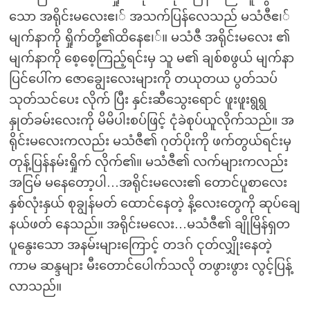
သော အရိုင်းမလေးဧ၊် အသက်ပြန်လေသည် မသံဇီဧ၊်
မျက်နာကို ရှိုက်တို့၏ထိနေဧ၊်။ မသံဇီ အရိုင်းမလေး ၏
မျက်နာကို စေ့စေ့ကြည့်ရင်းမှ သူ မ၏ ချစ်စဖွယ် မျက်နာ
ပြင်ပေါ်က ဇောချွေးလေးများကို တယုတယ ပွတ်သပ်
သုတ်သင်ပေး လိုက် ပြီး နှင်းဆီသွေးရောင် ဖူးဖူးရွရွ
နှုတ်ခမ်းလေးကို မိမိပါးစပ်ဖြင့် ငုံခဲစုပ်ယူလိုက်သည်။ အ
ရိုင်းမလေးကလည်း မသံဇီ၏ ဂုတ်ပိုးကို ဖက်တွယ်ရင်းမှ
တုန့်ပြန်နမ်းရှိုက် လိုက်၏။ မသံဇီ၏ လက်များကလည်း
အငြမ် မနေတော့ပါ…အရိုင်းမလေး၏ တောင်ပူစာလေး
နှစ်လုံးနှယ် စုချွန်မတ် ထောင်နေတဲ့ နိ့လေးတွေကို ဆုပ်ချေ
နယ်ဖတ် နေသည်။ အရိုင်းမလေး…မသံဇီ၏ ချိုမြိန်ရှတ
ပူနွေးသော အနမ်းများကြောင့် တဒဂ် ငုတ်လျှိုးနေတဲ့
ကာမ ဆန္ဒများ မီးတောင်ပေါက်သလို တဖွားဖွား လွင့်ပြန့်
လာသည်။