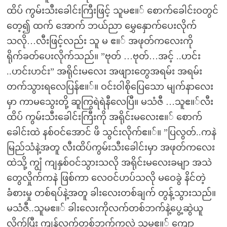
ထိပ် ကွမ်းသီးခေါင်းကြီးဖြင့် သူမဧ။် စောက်ခေါင်းဝတွင်
တေ့၍ ထက် အောက် ဘယ်ညာ မွှေနှောက်ပေးလိုက်
သလို…လီးဖြင့်လည်း သူ မ ဧ။် အဖုတ်ကလေးကို
ရိုက်ခတ်ပေးလိုက်သည်။ ”ဗုတ် …ဗုတ်…အင့် ..ဟင်း
..ဟင်းဟင်း” အရိုင်းမလေး အဖျားတွေအရမ်း အရမ်း
တက်သွားရလေပြန်ဧ။်။ ဝင်းဝါစိုပြေသော မျက်နာလေး
မှာ ကာမသွေးတို့ ဆူကြွရဲရဲနီလေပြီ။ မသံဇီ …သူဧ။်လီး
ထိပ် ကွမ်းသီးခေါင်းကြီးကို အရိုင်းမလေးဧ။် စောက်
ခေါင်းထဲ နစ်ဝင်အောင် ဖိ သွင်းလိုက်ဧ။်။ ”ပြလွတ်..ကနဲ
မြည်သံနဲ့အတူ လီးထိပ်ကွမ်းသီးခေါင်းမှာ အဖုတ်ကလေး
ထဲသို့ ကျွံ ကျနှစ်ဝင်သွားသလို အရိုင်းမလေးခမျာ အသဲ
တွေလှိုက်ကနဲ ဖြစ်ကာ လေဝင်ဟပ်သလို မဝေခွဲ နိင်တဲ့
ခံစားမှု တစ်ရပ်နဲ့အတူ ခါးလေးတစ်ချက် တွန့်သွားသည်။
မသံဇီ..သူမဧ။် ခါးလေးကိုလက်တစ်ဘက်နဲ့ပွေ့ဆွဲယူ
လိုက်ပြီး ကျန်လက်တစ်ဘက်ကလဲ သူမဧ။် ကျော