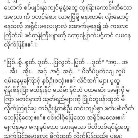
ယောက် စပ်ဖျင်းနာကျင်မှုနဲ့အတူ ထူးခြားကောင်းအီသော
အရသာ ကို စတင်ခံစား လာရပြီမို့ မနားတမ်း လိုးဆောင့်
နေသလို အရိုင်းမလေးမှာလဲ အောက်မှနေ၍ အံ ကလေး
ကြိတ်ခါ ဖင်တုန်ကြီးများကို ကော့မြှောက်ပင့်တင် ပေးနေ
လိုက်ပြန်ဧ။် ။
”ဗြစ်..စွိ..စွတ်..ဒုတ်…ပြလွတ်..ပြွတ် …ဒုတ်” ”အာ့…အ
…အီး…အိုး….အင့်..အင့်..အင့်…” ဖိသိပ်ပွတ်ချေ လှုပ်
ရမ်းနေမှုကြောင့် နှစ်ဦးစလုံးဧ။် လိင်အင်္ဂါများ ပူထူ
ရှိန်းဖိန်းပြီး မထိန်းနိင် မသိမ်း နိင်ဘဲ ပထမဆုံး အချီကို မ
ကြာ မတင်မှာဘဲ သုတ်ရည်များကို ပြိုင်တူပန်းထုတ် မိ
လိုက်ကြရင်းမှ တစ်ဦးနဲ့တစ်ဦး တင်းကျပ်စွာ ဖက်ပစ်လိုက်
လေပြန်တော့ဧ။်။ ဝင်းဝါစိုပြေသော အရိုင်းမလေးဧ၊်
မျက်နာမှာ ကျေနပ်သော အားရသော ပီတိတစ်ရပ်နဲ့အတူ
သက်ပြင်းမောလေး ရှိုက်ထုတ် လိုက်ပြန်သည်။ ပူနွေး