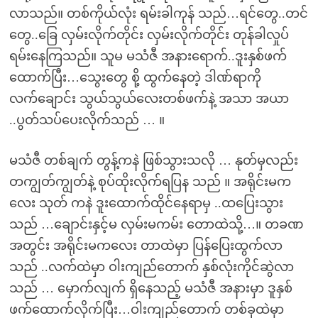
လာသည်။ တစ်ကိုယ်လုံး ရမ်းခါကုန် သည်…ရင်တွေ..တင်
တွေ..ခြေ လှမ်းလိုက်တိုင်း လှမ်းလိုက်တိုင်း တုန်ခါလှုပ်
ရမ်းနေကြသည်။ သူမ မသံဇီ အနားရောက်..ဒူးနှစ်ဖက်
ထောက်ပြီး…သွေးတွေ စို့ ထွက်နေတဲ့ ဒါဏ်ရာကို
လက်ချောင်း သွယ်သွယ်လေးတစ်ဖက်နဲ့ အသာ အယာ
..ပွတ်သပ်ပေးလိုက်သည် … ။
မသံဇီ တစ်ချက် တွန့်ကနဲ ဖြစ်သွားသလို … နုတ်မှလည်း
တကျွတ်ကျွတ်နဲ့ စုပ်ထိုးလိုက်ရပြန သည် ။ အရိုင်းမက
လေး သုတ် ကနဲ ဒူးထောက်ထိုင်နေရာမှ ..ထပြေးသွား
သည် …ချောင်းနှင့်မ လှမ်းမကမ်း တောထဲသို့…။ တခဏ
အတွင်း အရိုင်းမကလေး တာထဲမှာ ပြန်ပြေးထွက်လာ
သည် ..လက်ထဲမှာ ဝါးကျည်တောက် နှစ်လုံးကိုင်ဆွဲလာ
သည် … မှောက်လျက် ရှိနေသည့် မသံဇီ အနားမှာ ဒူနှစ်
ဖက်ထောက်လိုက်ပြီး…ဝါးကျည်တောက် တစ်ခုထဲမှာ