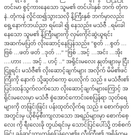
တင်းမာ စွင့်ကားနေသော သူမ၏ တင်ပါးနှစ် ဘက် တုံက
နဲ..တုံကနဲ လှိုင်ထ၍သွားသလို နိ့ကြီးနှစ် ဘက်မှာလည်း
ရှေ့နောက်ဘယ်ညာ ရမ်းခါ ၍ နေသည်။ မသံဇီ ..ရမ်းခါ
နေသော သူမ၏ နိ့ကြီးများကို လှမ်းကိုင်ဆွဲယူရင်း
အဆက်မပြတ် လိုးဆောင့်နေပြန်သည်။ ”စွတ် …စွတ် …
ဗြစ် …ဖတ် ဖတ် ..ဒုတ် …” ”ဗြစ် ..အင့် …အင်း …အိုး
….ဟား ….. အင့် .. ဟင့် ..” အရိုင်းမလေး နှုတ်ဖျားမှ ငြီး
ငြူရင်း မသံဇီ၏ လိုးဆောင့်ချက်များ အလိုက် မိမိ၏ဖင်
ကြီးကို နောက် သို့ဆုတ်ကော့ ပေးလိုက် သည် ။ မသံဇီး၏
ပြင်းထန်သွက်လက်သော လိုးဆောင့်ချက်များကြောင့် အ
ရိုင်းမလေးမှာ မသံဇီ စွဲအောင်ကောင်းစေပြန်ရာ သုတ်ရေ
များကို တဖြင်းဖြင်း ပန်းထုတ်လိုက်ရ သည် ။ စောက်ဖုတ်
အတွင်းမှ ယိုစိမ့်စီးကျလာသော အရည်များမှာ စောက်စေ့
လေး ကို ရီးလေးခို တွယ်ရင်းမှ သောင်ပြင်ပေါ်သို့ တစ်စက်
ခြင်း ခုန်ဆင်းကျကုန်ရပြန်လေ၏။ လီးကြီး၏ အရှိန်ကမ