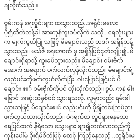
ချလိုက်သည် ။
ဗွမ်းကနဲ ရေလှိုင်းများ ထသွားသည်..အရိုင်းမလေး
ပို၍ထိတ်လန့်ခါ အားကုန်ကူးခပ်လိုက် သလို.. ရေလုံးများ
က မျက်ကွယ်ပြု သဖြင့် မိချောင်းသည် တဒဂ် အရှိန်တန့်
သွားသည်။ မသံဇီ ရေအောက် မှ အရှိန်ဖြင့်ငုတ်လျှိုး၍..မိ
ချောင်းရှိရာသို့ ကူးခပ်သွားသည်။ မိချောင်း ဝမ်းဗိုက်
အောက် အရောက် ပက်လက်လှန်လိုက်သည်။ မိချောင်းရဲ့
လည်ပင်းကိုဖက်တွယ်လိုက်ပြီး..ဓါးမြောင်ဖြင့်ပင် မိ
ချောင်း ဧ။် ဝမ်းဗိုက်ကိုပင် ထိုးလိုက်သည်။ စွပ်..ကနဲ ဓါး
မြောင် အဆုံးထိနှစ်ဝင် သွားရသလို..လူမှာလည်း ရမ်းခါ
သွားသဖြင့် မိချောင်းဧ။် လည်ပင်းကို ပို၍တင်းကြပ်စွား
ဖက်တွယ်ထားလိုက်သည်။ ဝဲဂရက်ထ လှုပ်ရှားနေသော
ရေပြင်ထက် နီရဲသော သွေးများ ဖျာ၍တက်လာသည်ကို
ကုန်းပေါ်မှ စိုးရိမ်စိတ်ဖြင့် စောင့် ကြည့်နေသည့် ..လူရိုင်းမ