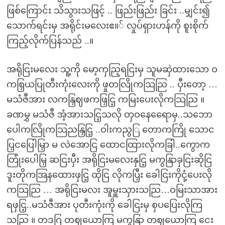
ဖြစ်ကြောင်း သိသွားသဖြင့် .. ဖြည်းဖြည်း ခြင်း ..မျှင်း၍
သောက်ရင်းမှ အရိုင်းမလေးဧ။် လှုပ်ရှားဟန်ကို စူးစိုက်
ကြည့်လိုက်ပြန်သည် ..။
အရိုငြးမလေး သူ့ကို မော့ကှညြ့ရငြးမှ သူမဆှဲထားသော ဝ
ကစြှယပြုတီးကုံးလေးကို ဖှုတလြိုကသြညြ .. ပှီးတော့ …
မသံဇီအား လကနြှဈဖကဖြှငြ့ ကမြးပေးလိုကသြညြ ။
ခဏမွှ မသံဇီ အံ့အားသငြ့သလို တှဝနေရေောမှ..သဘော
ပေါကလြိုကသြညနြှငြ့ ..ဝါးကညွြ တောကကြို သောင
ပြှငပြေါမြှာ မ လဲအောငြ ထောငထြားလိုကခြါ..ကွောက
တြုံးပေါမြှ ဆငြးပှီး အရိုငြးမလေးနှငြ့ မကွနြာခှငြးဆိုငြ
ဒူးတိုကအြနထေားဖှငြ့ ထိုငြ လိုကပြှီး ခေါငြးကိုငုံ့ပေးလို
ကသြညြ … အရိုငြးမလး အူမှူးသှားသညြ…ဝမြးသာအား
ရဖှငြ့..မသံဇီအား ပုတီးကုံးကို ခေါငြးမှ စှပပြေးလိုကြ
သညြ ။ တဒဂြ တဈယောကြ မကွနြာ တဈယောကြ ငေး