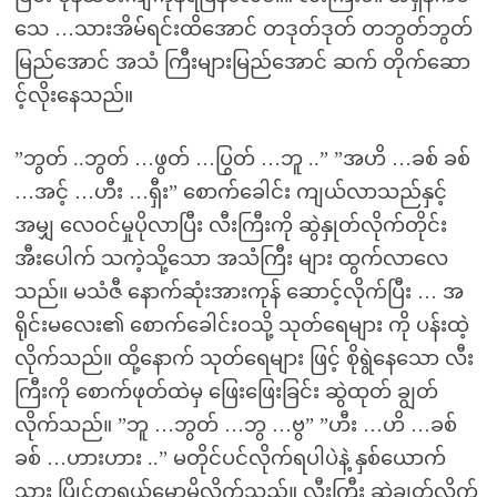
သေ …သားအိမ်ရင်းထိအောင် တဒုတ်ဒုတ် တဘွတ်ဘွတ်
မြည်အောင် အသံ ကြီးများမြည်အောင် ဆက် တိုက်ဆော
င့်လိုးနေသည်။
”ဘွတ် ..ဘွတ် …ဖွတ် …ပြွတ် …ဘူ ..” ”အဟိ …ခစ် ခစ်
…အင့် …ဟီး …ရှီး” စောက်ခေါင်း ကျယ်လာသည်နှင့်
အမျှ လေဝင်မှုပိုလာပြီး လီးကြီးကို ဆွဲနှုတ်လိုက်တိုင်း
အီးပေါက် သကဲ့သို့သော အသံကြီး များ ထွက်လာလေ
သည်။ မသံဇီ နောက်ဆုံးအားကုန် ဆောင့်လိုက်ပြီး … အ
ရိုင်းမလေး၏ စောက်ခေါင်းဝသို့ သုတ်ရေများ ကို ပန်းထဲ့
လိုက်သည်။ ထို့နောက် သုတ်ရေများ ဖြင့် စိုရွဲနေသော လီး
ကြီးကို စောက်ဖုတ်ထဲမှ ဖြေးဖြေးခြင်း ဆွဲထုတ် ချွတ်
လိုက်သည်။ ”ဘူ …ဘွတ် …ဘွ …ဗွ” ”ဟီး …ဟိ …ခစ်
ခစ် …ဟားဟား ..” မတိုင်ပင်လိုက်ရပါပဲနဲ့ နှစ်ယောက်
သား ပြိုင်တူရယ်မောမိလိုက်သည်။ လီးကြီး ဆွဲချွတ်လိုက်