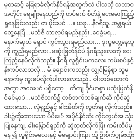
မှတဆင့် ခြေရာခံလိုက်နိင်ရန်အတွက်လဲ ပါသလို သဘာဝ
အတိုင်း ရေချိုးနေသည်ကို တပ်မက် စိတ်နဲ့ ငေးမောကြည့်
ရှုနေခြင်းလည်း တ ပိုင်းပင် …။ ယခု…နီဂရီသူ..အန္တရယ်
တွေ့နေပြီ…မသံဇီ ဘာလုပ်ရမည်နည်း..ဝေခွဲမရ…
နောက်ဆုတ် ရှောင် ကွင်းသွားရမည်လား… ဒုက္ခတွေ့နေသူ
ကို ကူညီရမည်လား..မဆုံးဖြတ်နိင်ပဲ နီဂရီသူလေးကို ငေး
ကြည့်နေမိလိုက်သည်။ နီဂရီ လူရိုင်းမကလေး ကမ်းစပ်နှင့်
နီးကပ်လာသလို… မိ ချောင်းကလည်း လျှင်မြန်စွာ သူမ
နောက်မှ ကူးခပ်လိုက်ပါလာလေသည်.. ဝါးတစ်ထောက်
အကွာ အဝေးပင် မရှိတော့ .. တိကျ ခိုင်မာစွာ မဆုံးဖြတ်နိ
င်ခင်မှာပဲ…မသံဇီလက်၌ တစ်ဘက်တစ်ချက်ဆီ ကိုင်ဆွဲ
ထားသော… လှံရှည်နှင့် ဓါးအိတ်ကို လွတ်ချ လိုက်သည်။
ခါး၌ထိုးထားသော မိမိဧ။် အပိုင်နိင်ဆုံး ကိုင်တွယ်အ သုံး
ပြုနေကျ..ဓါးမြှောင်ရှည်ကို ဆွဲထုတ်လိုက်ပြီး ကမ်းထိပ်မှ
နေ ၍ လူရိုင်းမလေးနှင့် မိချောင်းကြား သို့ ဦးစိုက်ဂျွမ်းထိုး