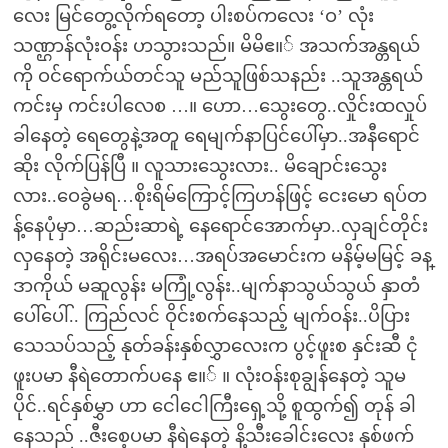
လေး မြင်တွေ့လိုက်ရတော့ ပါးစပ်ကလေး ‘ဝ’ လုံး
သဏ္ဌာန်လုံးဝန်း ဟသွားသည်။ မိမိဧ။် အသက်အန္တရယ်
ကို ဝင်ရောက်ယ်တင်သူ မည်သူဖြစ်သနည်း ..သူအန္တရယ်
ကင်းမှ ကင်းပါလေစ …။ ဟော…သွေးတွေ..လှိုင်းထလှုပ်
ခါနေတဲ့ ရေတွေနဲ့အတူ ရေမျက်နာပြင်ပေါ်မှာ..အနီရောင်
ဆိုး လိုက်ပြန်ပြီ ။ လူသားသွေးလား.. မိချောင်းသွေး
လား..ဝေခွဲမရ…စိုးရိမ်ကြောင့်ကြဟန်ဖြင့် ငေးမော ရပ်တ
န့်နေပုံမှာ…ဆည်းဆာရဲ့ နေရောင်အောက်မှာ..လှချင်တိုင်း
လှနေတဲ့ အရိုင်းမလေး…အရပ်အမောင်းက မနိမ့်မမြင့် ခန္
ဒာကိုယ် မဆူလွန်း မကြုံ့လွန်း..မျက်နာသွယ်သွယ် နှာတံ
ပေါ်ပေါ်.. ကြည်လင် ဝိုင်းစက်နေသည့် မျက်ဝန်း..ပိပြား
သေသပ်သည့် နုတ်ခန်းနှစ်လွှာလေးက ပွင့်ဖူးစ နှင်းဆီ ငုံ
ဖူးပမာ နီရဲတောက်ပနေ ဧ။် ။ လုံးဝန်းစုချွန်နေတဲ့ သူမ
ပိုင်..ရင်နှစ်မွှာ ဟာ ငေါငေါကြီးရှေ့သို့ စူထွက်၍ တုန် ခါ
နေသည် ..ဇီးစေ့ပမာ နီရဲနေတဲ့ နိ့သီးခေါင်းလေး နှစ်ဖက်