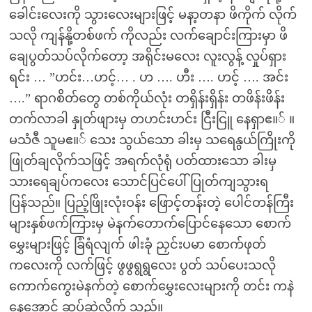
ခေါင်းလေးကို သွားလေးများဖြင့် မနာ့တနာ ဖိကိုက် လိုက်
သလို ကျန်နို့တစ်ဖက် ကိုလည်း လက်ချောင်းကြားမှာ ဖိ
ချေပွတ်သပ်လိုက်တော့ အရိုင်းမလေး လူးလွန့် လှုပ်ရှား
ရင်း … ”ဟင်း…ဟင့်… . ဟ …. ဟီး …. ဟင့် …. အင်း
….” ရာဂစိတ်တွေ တစ်ကိုယ်လုံး တရှိန်းရှိန်း တဖိန်းဖိန်း
တက်လာခါ နှုတ်ဖျားမှ တဟင်းဟင်း ငြီးငြူ နေရှာဧ။် ။
မသံဇီ သူမဧ။် သေး သွယ်သော ခါးမှ သရေနွယ်ကြိုးကို
ဖြုတ်ချလိုက်သဖြင့် အရက်လုံရုံ ပတ်ထားသော ခါးမှ
သားရေချပ်ကလေး သောင်ပြင်ပေါ် ပြုတ်ကျသွားရ
ပြန်သည်။ ပြည့်ဖြိုးလုံးဝန်း ဖြောင့်တန်းတဲ့ ပေါင်တန်ကြီး
များနှစ်ဖက်ကြားမှ မဲနက်တောက်ပြောင်နေသော စောက်
မွှေးများဖြင့် ခြံရံလျက် ဖါးခုံ ညှင်းပမာ စောက်ဖုတ်
ကလေးကို လက်ဖြင့် ဖွဖွရွရွလေး ပွတ် သပ်ပေးသလို
ကောက်ကွေးမဲနက်တဲ့ စောက်မွှေးလေးများကို တင်း ကနဲ
နေအောင် ဆုပ်ဆွဲလိုက် သည်။