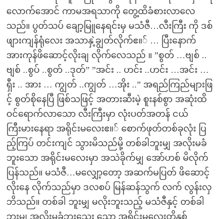
လောက်အောင် ကာမအရသာကို တွေ့ထိခံစားလာလေ
သည်။ ပွတ်သပ် ချော့မြူနေရင်းမှ မသံဇီ…လီးကြီး ကို ဒစ်
ဖျားကျန်ရုံလေး အသာနှဲ့ချွတ်လိုက်ဧ။် … ပြီးနောက်
အားကုန်ဖိဆောင့်လိုးချ လိုက်လေသည် ။ ”စွတ် …ဗျစ် ..
ဗျစ် ..စွပ် ..စွတ် ..ဒုတ်” ”အင်း .. ဟင်း ..ဟင်း …အင်း …
ရှီး .. အား … ကျွတ် ..ကျွတ် …အိုး ..” အရည်ကြည်များဖြ
င့် စွတ်စိုနေပြီ ဖြစ်သဖြင့် အတားဆီးမဲ့ စူးနစ်စွာ အဆုံးထိ
ဝင်ရောက်လာသော လီးကြီးမှာ လုံးပတ်အတန် ငယ်
ကြီးမားနေရာ အရိုင်းမလေးဧ။် စောက်ဖုတ်တစ်ခုလုံး ပြ
ည့်ကြပ် တင်းကျင် သွားမိသည်မို့ တစ်ခါဘူးမျှ အလိုးမခံ
ဘူးသော အရိုင်းမလေးမှာ အသဲခိုက်မျှ အော်ဟစ် မိလိုက်
ပြန်သည်။ မသံဇီ…မလျှော့တော့ အဆက်မပြတ် ဖိဆောင့်
လိုးနေ လိုက်သည်မှာ ဒလစပ် မြန်ဆန်သွက် လက် လွန်းလှ
ဘိသည်။ တစ်ခါ ဘူးမျှ မလိုးဘူးသည့် မသံဇီနှင့် တစ်ခါ
ဘူးမျှ အလိုးမခံဘူးသေး သော အရိုင်းမလေးတို့နှစ်