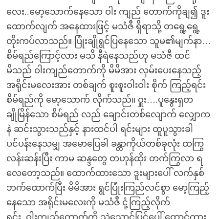
လေး..မော့သောက်နေသော ဝါး ကျည် တောက်ကိုချ၍ ဒူး
ထောက်လျက် အနေထားဖြင့် မသံဇီ ရှိရာသို့ တရွေ့ရွေ့
တိုးကပ်လာသည်။ ပြုံးချိုရွင်ပြနေသော သူမ၏မျက်နာ…
စိမ်ရည်ကြောင့်လား မသိ နီရဲနေသည်ဟု မသံဇီ ထင်
မိသည် ဝါးကျည်တောက်ကို မိမိအား လှမ်းပေးနေသည့်
အရိုင်းမလေးအား တစ်ချက် စူးစူးဝါးဝါး စိုက် ကြည့်ရင်း
စိမ်ရည်ကို မော့သောက် လိုက်သည်။ ဝှူး….ပူနွေးရှတ
ချိုမြိန်သော စိမ်ရည် လည် ချောင်းတစ်လျောက် လျှောက
နဲ ဆင်းသွားသည်နှင့် နားထင်ပါ ရင်းများ ထူပူသွားခါ
ပင်ပန်းနေသမျှ အမောပြေခါ ခန္တာကိုယ်တစ်ခုလုံး ထကြွ
လန်းဆန်းပြီး ကာမ ဆန္ဒတွေ တဟုန်ထိုး တက်ကြွလာ ရ
လေတော့သည်။ ထောက်ထားသော ဒူးများပေါ် လက်နှစ်
ဘက်ထောက်ပြီး မိမိအား ရွင်ပြုံးကြည်လင်စွာ မော့ကြည့်
နေသော အရိုင်းမလေးကို မသံဇီ ငုံ့ကြည့်လိုက်
ရင်း..ဝါးကျည်တောက်ကို သဲသောင်ပြင်ပေါ် ထောင်ထား