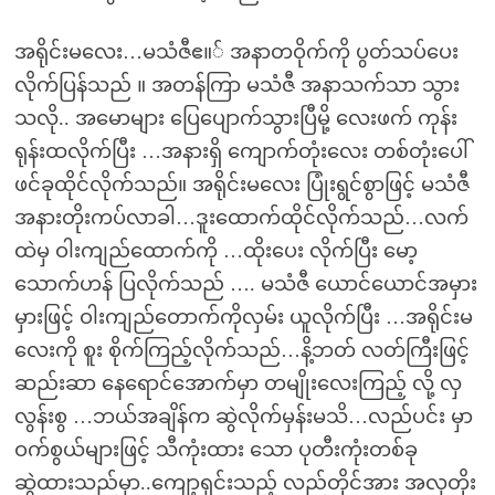
အရိုင်းမလေး…မသံဇီဧ။် အနာတဝိုက်ကို ပွတ်သပ်ပေး
လိုက်ပြန်သည် ။ အတန်ကြာ မသံဇီ အနာသက်သာ သွား
သလို.. အမောများ ပြေပျောက်သွားပြီမို့ လေးဖက် ကုန်း
ရုန်းထလိုက်ပြီး …အနားရှိ ကျောက်တုံးလေး တစ်တုံးပေါ်
ဖင်ခုထိုင်လိုက်သည်။ အရိုင်းမလေး ပြုံးရွင်စွာဖြင့် မသံဇီ
အနားတိုးကပ်လာခါ…ဒူးထောက်ထိုင်လိုက်သည်…လက်
ထဲမှ ဝါးကျည်ထောက်ကို …ထိုးပေး လိုက်ပြီး မော့
သောက်ဟန် ပြလိုက်သည် …. မသံဇီ ယောင်ယောင်အမှား
မှားဖြင့် ဝါးကျည်တောက်ကိုလှမ်း ယူလိုက်ပြီး …အရိုင်းမ
လေးကို စူး စိုက်ကြည့်လိုက်သည်…နိ့ဘတ် လတ်ကြီးဖြင့်
ဆည်းဆာ နေရောင်အောက်မှာ တမျိုးလေးကြည့် လို့ လှ
လွန်းစွ …ဘယ်အချိန်က ဆွဲလိုက်မှန်းမသိ…လည်ပင်း မှာ
ဝက်စွယ်များဖြင့် သီကုံးထား သော ပုတီးကုံးတစ်ခု
ဆွဲထားသည်မှာ..ကျော့ရှင်းသည့် လည်တိုင်အား အလှတိုး