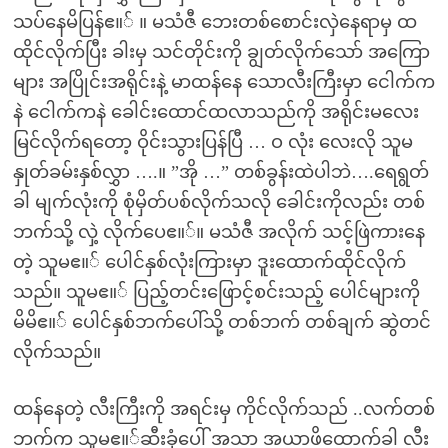
သပ်နေမိပြန်ဧ။် ။ မသံဇီ ဘေးတစ်စောင်းလှဲနေရာမှ ထ
ထိုင်လိုက်ပြီး ခါးမှ သင်တိုင်းကို ချွတ်လိုက်သော် အကြော
များ အပြိုင်းအရိုင်းနဲ့ မာထန်နေ သောလီးကြီးမှာ ငေါက်က
နဲ ငေါက်ကနဲ ခေါင်းထောင်ထလာသည်ကို အရိုင်းမလေး
မြင်လိုက်ရတော့ ဝိုင်းသွားပြန်ပြီ … ဝ လုံး လေးလို သူမ
နှုတ်ခမ်းနှစ်လွှာ ….။ ”အို …” တစ်ခွန်းထဲပါဘဲ….ရေရွတ်
ခါ မျက်လုံးကို စုံမှိတ်ပစ်လိုက်သလို ခေါင်းကိုလည်း တစ်
ဘက်သို့ လှဲ့ လိုက်ပေဧ။်။ မသံဇီ အလိုက် သင့်ဖြဲကားနေ
တဲ့ သူမဧ။် ပေါင်နှစ်လုံးကြားမှာ ဒူးထောက်ထိုင်လိုက်
သည်။ သူမဧ။် ပြည့်တင်းဖြောင့်စင်းသည့် ပေါင်များကို
မိမိဧ။် ပေါင်နှစ်ဘက်ပေါ်သို့ တစ်ဘက် တစ်ချက် ဆွဲတင်
လိုက်သည်။
ထန်နေတဲ့ လီးကြီးကို အရင်းမှ ကိုင်လိုက်သည် ..လက်တစ်
ဘက်က သူမဧ။်ဆီးခုံပေါ် အသာ အယာဖိထောက်ခါ လီး