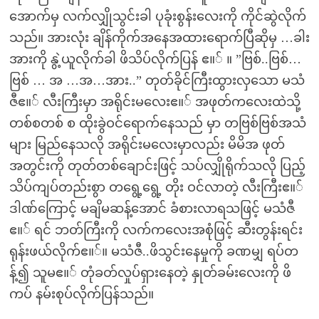
အောက်မှ လက်လျှိုသွင်းခါ ပုခုံးစွန်းလေးကို ကိုင်ဆွဲလိုက်
သည်။ အားလုံး ချိန်ကိုက်အနေအထားရောက်ပြီဆိုမှ …ခါး
အားကို နွဲ့ယူလိုက်ခါ ဖိသိပ်လိုက်ပြန် ဧ။် ။ ”ဗြစ်..ဗြစ်…
ဗြစ် … အ …အ…အား..” တုတ်ခိုင်ကြီးထွားလှသော မသံ
ဇီဧ။် လီးကြီးမှာ အရိုင်းမလေးဧ။် အဖုတ်ကလေးထဲသို့
တစ်စတစ် စ ထိုးခွဲဝင်ရောက်နေသည် မှာ တဗြစ်ဗြစ်အသံ
များ မြည်နေသလို အရိုင်းမလေးမှာလည်း မိမိအ ဖုတ်
အတွင်းကို တုတ်တစ်ချောင်းဖြင့် သပ်လျှိုရိုက်သလို ပြည့်
သိပ်ကျပ်တည်းစွာ တရွေ့ရွေ့ တိုး ဝင်လာတဲ့ လီးကြီးဧ။်
ဒါဏ်ကြောင့် မချိမဆန့်အောင် ခံစားလာရသဖြင့် မသံဇီ
ဧ။် ရင် ဘတ်ကြီးကို လက်ကလေးအစုံဖြင့် ဆီးတွန်းရင်း
ရုန်းဖယ်လိုက်ဧ။်။ မသံဇီ..ဖိသွင်းနေမှုကို ခဏမျှ ရပ်တ
န့်၍ သူမဧ။် တုံခတ်လှုပ်ရှားနေတဲ့ နှုတ်ခမ်းလေးကို ဖိ
ကပ် နမ်းစုပ်လိုက်ပြန်သည်။