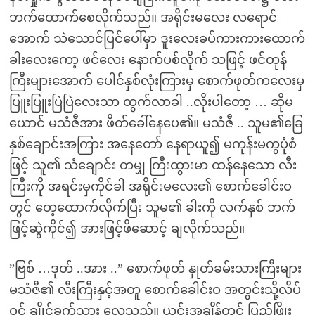
ဘက်ထောက်စေလိုက်သည်။ အရိုင်းမလေး လရောင်
အောက် သဲသောင်ပြင်ပေါ်မှာ ဒူးလေးခပ်ကားကားထောက်
ခါးလေးကော့ ဖင်လေး နောက်ပစ်လိုက် သဖြင့် ဖင်တုန်
ကြီးများအောက် ပေါင်နှစ်လုံးကြားမှ စောက်ဖုတ်ကလေးမှ
ပြူးပြူးပြဲပြဲလေးသာ ထွက်လာခါ ..လိုးပါတော့ … ဆိုမ
ယောင် မသံဇီအား ဖိတ်ခေါ်နေပေ၏။ မသံဇီ .. သူမ၏ခြေ
နှစ်ချောင်းအကြား အနေတော် နေရာယူ၍ မကုန်းမကွပုံစံ
ဖြင့် သူ၏ သံချောင်း တမျှ ကြီးထွားမာ ထန်နေသော လီး
ကြီးကို အရင်းမှကိုင်ခါ အရိုင်းမလေး၏ စောက်ခေါင်းဝ
တွင် တေ့ထောက်လိုက်ပြီး သူမ၏ ခါးကို လက်နှစ် ဘက်
ဖြင့်ဆွဲကိုင်၍ အားဖြင့်ဖိဆောင့် ချလိုက်သည်။
”ဗြစ် …ဒုတ် ..အား ..” စောက်ဖုတ် နှုတ်ခမ်းသားကြီးများ
မသံဇီ၏ လီးကြီးနှင့်အတူ စောက်ခေါင်းဝ အတွင်းသို့လိပ်
ဝင် ချိုင့်ခွက်သွား လေသည်။ ယင်းအချိန်တွင် ပြည့်ဖြိုး