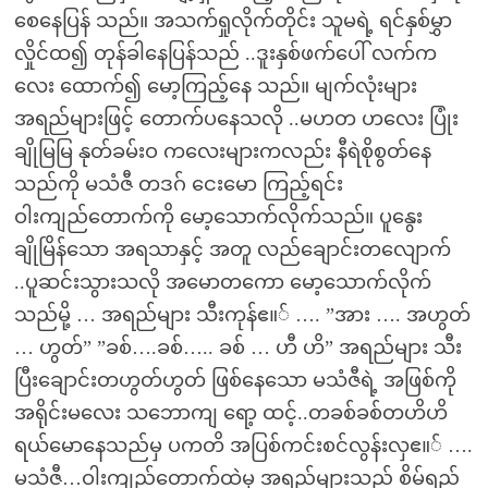
စေနေပြန် သည်။ အသက်ရှုလိုက်တိုင်း သူမရဲ့ ရင်နှစ်မွှာ
လှိုင်ထ၍ တုန်ခါနေပြန်သည် ..ဒူးနှစ်ဖက်ပေါ် လက်က
လေး ထောက်၍ မော့ကြည့်နေ သည်။ မျက်လုံးများ
အရည်များဖြင့် တောက်ပနေသလို ..မဟတ ဟလေး ပြုံး
ချိုမြမြ နုတ်ခမ်းဝ ကလေးများကလည်း နီရဲစိုစွတ်နေ
သည်ကို မသံဇီ တဒဂ် ငေးမော ကြည့်ရင်း
ဝါးကျည်တောက်ကို မော့သောက်လိုက်သည်။ ပူနွေး
ချိုမြိန်သော အရသာနှင့် အတူ လည်ချောင်းတလျောက်
..ပူဆင်းသွားသလို အမောတကော မော့သောက်လိုက်
သည်မို့ … အရည်များ သီးကုန်ဧ။် …. ”အား …. အဟွတ်
… ဟွတ်” ”ခစ်….ခစ်….. ခစ် … ဟီ ဟိ” အရည်များ သီး
ပြီးချောင်းတဟွတ်ဟွတ် ဖြစ်နေသော မသံဇီရဲ့ အဖြစ်ကို
အရိုင်းမလေး သဘောကျ ရော့ ထင့်..တခစ်ခစ်တဟိဟိ
ရယ်မောနေသည်မှ ပကတိ အပြစ်ကင်းစင်လွန်းလှဧ။် ….
မသံဇီ…ဝါးကျည်တောက်ထဲမှ အရည်များသည် စိမ်ရည်