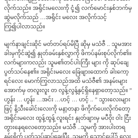
လိုက်သည်။ အရိုင်းမလေးကို ငုံ့၍ လက်မောင်းနှစ်ဘက်မှ
ဆွဲမလိုက်သည် …အရိုင်း မလေး အလိုက်သင့်
ကြွ၍ပါလာသည်။
မျက်နာချင်းဆိုင် မတ်တပ်ရပ်မိပြီ ဆိုမှ မသံဇီ .. သူမအား
ခါးမှကိုင်ဆွဲ၍ နှုတ်ခမ်းနှစ်လွှာကို ဖိကပ်နမ်းစုပ်လိုက်၏။
လက်များကလည်း သူမ၏တင်ပါးကြီး များ ကို ဆုပ်ချေ
ပွတ်သပ်နေ၏။ အရိုင်းမလေး ခြေဖျားထောက် ခါးကော့
ရင်လေး မောက်ကြွလာသည်အထိ မသံဇီ၏ အနမ်းများ
အောက်မှ တလူးလူး တ လွန့်လွန့်နှင့်ရှိနေရှာတော့သည်။ ”
ဟွန်း … ဟွန်း …အင်း …ဟင့် … ဟင့် .. ” သွားလေးများ
ဖြင့် နိ့သီးခေါင်းလေးကို မနာ့တနာ ဖိကိုက်ပေးလိုက်တော့
အရိုင်းမလေး ထွန့်ထွန့် လူးရင်း နှုတ်ဖျားမှ မပီဝိုး ဝါး ငြီး
တွားနေရလေတော့သည်။ မသံဇီ ..သူမကို အားပါးတရ
နမ်းရှိုက် ပွတ်သပ်ဆုပ်ချေပြီး..သူမကို သောင်ပေါ်၌ လေး