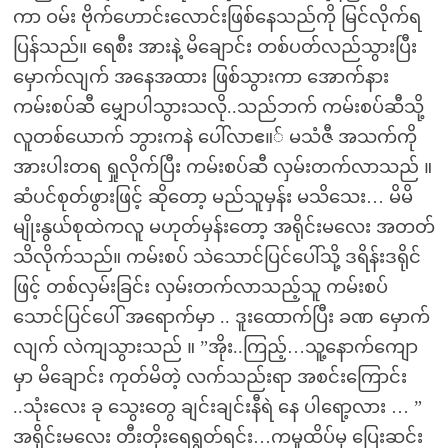
ကာ ဝမ်း ဗိုက်ဟောင်းလောင်းဖြစ်နေသည်ကို မြင်လိုက်ရ
ပြန်သည်။ ရေစီး အားနဲ့ မိချောင်း တစ်ပတ်လည်သွားပြီး
မှောက်လျက် အနေအထား ဖြစ်သွားကာ အောက်နား
ကမ်းစပ်ဆီ မျှောပါသွားသလို..သည်ဘက် ကမ်းစပ်ဆီသို့
လူတစ်ယောက် ဘွားကနဲ ပေါ်လာဧ။် မသံဇီ အသက်ကို
အားပါးတရ ရှုလိုက်ပြီး ကမ်းစပ်ဆီ လှမ်းတက်လာသည် ။
ဆံပင်စုတ်ဖွားဖြင့် ဆိုတော့ မည်သူမှန်း မသိသေး… မိမိ
မျိုးနွယ်စုထဲကလူ မဟုတ်မှန်းတော့ အရိုင်းမလေး အတတ်
သိလိုက်သည်။ ကမ်းစပ် သဲသောင်ပြင်ပေါ်သို့ ဒရိန်းဒရိုင်
ဖြင့် တစ်လှမ်းခြင်း လှမ်းတက်လာသည့်သူ ကမ်းစပ်
သောင်ပြင်ပေါ် အရောက်မှာ .. ဒူးထောက်ပြီး ခဏ မှောက်
လျက် လဲကျသွားသည် ။ ”အိုး..ကြည့်…သူ့နောက်ကျော
မှာ မိချောင်း ကုတ်မိတဲ့ လက်သည်းရာ အစင်းကြောင်း
..သုံးလေး ခု သွေးတွေ ချင်းချင်းနီရဲ နေ ပါရော့လား … ”
အရိုင်းမလေး တီးတိုးရေရွတ်ရင်း…ကမူထိပ်မှ ပြေးဆင်း