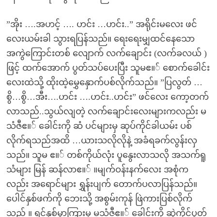
”အိုး ….အဟင့် …. ဟင်း …ဟင်း..” အရိုင်းမလေး ဖင်
လေးယမ်းခါ သွားရပြန်သည်။ ရေးရေးမျှထင်နေသော
အကွဲကြောင်းတစ် လျောက် လက်ချောင်း (လက်ခလယ် )
ဖြင့် ထက်အောက် ပွတ်သပ်ပေးပြီး သူမဧ။် စောက်ခေါင်း
လေးထဲသို့ ထိုးထဲ့မွှေနှောက်ပစ်လိုက်သည်။ ”ပြလွတ် …
စွိ…စွိ…အီး….ဟင်း ….ဟင်း..ဟင်း” ဖင်လေး ကော့တက်
လာသည်..သွယ်လျတဲ့ လက်ချောင်းလေးများကလည်း မ
သံဇီဧ။် ခေါင်းကို ဆံ ပင်များမှ ဆုပ်ကိုင်ခါယမ်း ပစ်
လိုက်ရသည်အထိ …ယားသလိုလိုနဲ့ အခံရခက်လွန်းလှ
သည်။ သူမ ဧ။် တစ်ကိုယ်လုံး ပူနွေးလာသလို အသက်ရူ
သံများ မြန် ဆန်လာဧ။် ။မျက်ဝန်းနက်လေး အစုံက
လည်း အရောင်များ ရွှန်းပျက် တောက်ပလာပြန်သည်။
ပေါင်နှစ်ဖက်ကို ဘေးသို့ အစွမ်းကုန် ဖြဲကားပြစ်လိုက်
သည် ။ ရင်နှစ်မွှာကြားမှ မသံဇီဧ။် ခေါင်းကို ဆွဲကိုင်ပွတ်