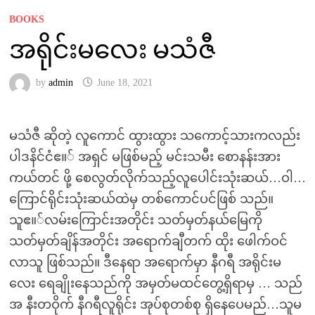
BOOKS
အရိုင်းမလေး မသံဇီ
by
admin
June 18, 2021
မသံဇီ ဆိုတဲ့ လူကောင် ထွားထွား သကောင့်သားကလည်း
ပါဒနိင်ငံဧ။် အရှင် မဖြစ်မည့် မင်းသမီး စောနန်းအား
ကယ်တင် ဖို့ စေလွတ်လိုက်သည့်လူပေါင်းသုံးဆယ်…ဝါ…
ကြောင်ရိုင်းသုံးဆယ်ထဲမှ တစ်ကောင်ပင်ဖြစ် သည်။
သူဧ။်လမ်းကြောင်းအတိုင်း သတ်မှတ်နယ်မြေကို
သတ်မှတ်ချိန်အတိုင်း အရောက်ချီတက် ထိုး ဖေါက်ဝင်
လာသူ ဖြစ်သည်။ ဒီနေရာ အရောက်မှာ နီဂရီ အရိုင်းမ
လေး ရေချိုးနေသည်ကို အမှတ်မထင်တွေ့ရှိရာမှ … သည်
အ နီးတဝိုက် နီဂရီလူရိုင်း အုပ်စုတစ်စု ရှိနေပေမည်…သူမ