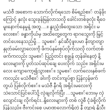
မသံဇီ အစောက သောက်လိုက်ရသော စိမ်ရည်ဧ။် တန်ခိုး
ကြောင့် နှလုံး သွေးခုန်မြန်လာသလို ခေါင်းတစ်ခုလုံး ရီဝေ
မူးနောက်နေမှုနဲ့ အတူ….။ နူးညံ့အိထွေးသော အရိုင်း မ
လေးဧ။် ခန္ဓာကိုယ်မှ အထိတွေ့တွေက ရာဂသွေးကို မြှင့်
တင်ပေးနေသည်မို့… သူမဧ။် နှင်ဆီငုံဖူးပမာ နီတျာတျာ
နှုတ်ခမ်းလွှာလေးကို ဖိကပ်နမ်းစုပ်လိုက်သလို လက်တစ်
ဖက်ကလည်း သူမဧ။် ပြည့်တင်း စုချွန် တုန်ခါနေတဲ့ နိ့
လေးများကို ပွတ်သပ်ဆုပ်ချေ ပေးလိုက် သည်။ အရိုင်းမ
လေး ကျောကော့၍သွားဧ။်။ သူမဧ။် လက်လေးနှစ်ဖက်
ကလည်း မသံဇီဧ။် ခါးကို တင်းကျပ်စွာ ပြန်လှန်ဖက်
တွယ် ပြစ်လိုက်ဧ။်။ မသံဇီ နီဂရိ အရိုင်းမလေးကို
သဲသောင်ပြင်ပေါ်သို့ လှဲချလိုက်ပြီး …သူမဧ။်ဘေးမှ လှဲ
လျောင်းချ လိုက်ရင်း..နို့လေးများကို တစ် လှဲ့စီ ငုံခဲစို့လိုက်
ပြန်သည်။ ဇီးကင်းစေ့ ပမာဏလောက်ရှိတဲ့ နီ တျာရဲ နို့သီး