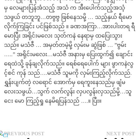
မှ လေများပြန်အံသည့် အသံ က အီးပေါက်သည့်အသံ့
သဖွယ် တဘူဘူ…တဗွဗွ ဖြစ်နေသမို့ … သည့်နှယ် ရီမော
လိုက်ကြခြင်း ပင်ဖြစ်သည် ။ ခဏအကြာ…အားပါးတရ ရီ
မောပြီး အရိုင်းမလေး သုတ်ကနဲ နေရာမှ ထပြေးသွား
သည်။ မသံဇီ … အမှတ်တမဲ့မို့ လှမ်းမ ဆွဲဖြစ် … ”ဗွမ်း
…..” အရိုင်းမလေး…မသံဇီ အနားမှ ပြေးထွက်၍ ချောင်း
ရေထဲသို့ ခုန်ချလိုက်သည်။ ရေစ်ရေပေါက် များ ဖွာကနဲလွ
င့်စင် ကုန် သည်….မသံဇီ သူမကို လှမ်းကြည့်လိုက်သည်.
ရွှန်းပျက်တဲ့ လရောင် အောက်မှ ရေကူးနေသည်မှ ဖျံမ
လေးသဖွယ်…သွက် လက်လွန်း လှပလွန်းလှသည်မို့…သူ
ငေး မော ကြည့်ရှု နေမိရပြန်သည် ….။ ပြီး။
Post
Previous
N
PREVIOUS POST
NEXT POST