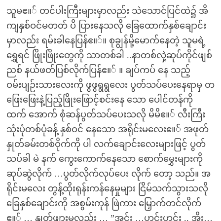
သူမဧ။် တင်ပါးကြီးများမှာလည်း သဲသောင်ပြင်ထဲ၌ အိ
ကျနှစ်ဝင်မတတ် ပိ ပြားနေသလို ခြေထောက်နှစ်ချောင်း
မှာလည်း ရမ်းခါနေပြန်ဧ။်။ စုချွန်မို့မောက်နေတဲ့ သူမရဲ့
ရွှေရင် ဖြိုးဖြိုးတွေကို သာတစ်ခါ ..နာတစ်လှဲ့ဆုပ်ကိုင်ဖျစ်
ညစ် နယ်ဖတ်ပြစ်လိုက်ပြန်ဧ။် ။ ချပ်ကပ် နေ သည့်
ဝမ်းပျဉ်းသားလေးကို ဖွဖွရွရွလေး ပွတ်သပ်ပေးနေရာမှ တ
ဖြေးဖြေးနဲ့ပြည့်ဖြိုးဖြောင့်စင်းနေ သော ပေါင်တန်ကို
ထက် အောက် စုံဆန်ပွတ်သပ်ပေးသလို မိမိဧ။် လီးကြီး
သုံးပုံတစ်ပုံခန့် နှစ်ဝင် နေသော အရိုင်းမလေးဧ။် အဖုတ်
နှုတ်ခမ်းတစ်ဝိုက်ကို ပါ လက်ချောင်းလေးများဖြင့် ပွတ်
သပ်ခါ မဲ နက် ကွေးကောက်နေသော စောက်မွှေးများကို
ဆုပ်ဆွဲလိုက် …ပွတ်လိုက်လုပ်ပေး လိုက် တော့ သည်။ အ
ရိုင်းမလေး တွန့်ထိုးရုန်းကန်နေမှုများ ငြိမ်သက်သွားသလို
ခြေနှစ်ချောင်းကို အစွမ်းကုန် ဖြဲကား မြှောက်တင်လိုက်
ဧ။် … နှုတ်ဖျားမှလည်း … ”အင်း …ဟင်းဟင်း .. အိုး…