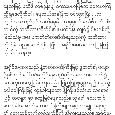
နေသဖြင့် မသံဇီ တစ်ခွန်းမျှ စကားမဟဖြစ်ဘဲ ငေးမောကြ
ည့်ရှုနေလိုက်၏။ နေဘယ်အချိန်က ဝင်သွားပြီး …လ
ထွက်လာ သည်ပင် သတိမမူမိ…ယခုမှပင် မသံဇီ ပတ်ဝန်း
ကျင်ကို သတိထားလိုက်မိ၏။ ပတ်ဝန်း ကျင်၌ ပိုးပရစ်တို့
မြည်သံမှ အပ ပကတိတိတ်ဆိတ်နေသည်ကို သတိထား
လိုက်မိသည်။ ဆက်ရန်.. ပြီး…အရိုင်းမလေးအား ပြန်ကြ
ည့်လိုက်သည်။
အရိုင်းမလေးသည် နိ့ဘတ်လတ်ကြီးဖြင့် ဒူတုတ်၍ ဖနှော
င့်နှစ်ဘက်ပေါ် ဖင်ခုထိုင်နေသည်ကို လရောက်အောက်၌
ဘေးတိုက်တွေ့မြင်နေရသည်။ ပြည့်ဖြိုးစုချွန်နေ၍ ရှေ့သို့
ငေါငေါကြီးဖြင့် တုန်ခါနေသော နိ့ကြီးနှစ်လုံးမှာ လရောင်
ဖြင့် ထင်ရှား စွာ တွေ့မြင်နေရသည်။ သူမ၏ သေးကျင်
သော ခါးအောက်မှ တင် ပါးကြီးများ စွင့်ကား၍ ဖနှောင့်
၏ ဘေးတစ်ဘက်တစ်ချက်စီကို အိကျနေသည်။ အရိုင်းမ