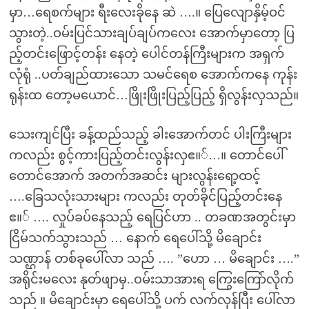
မှာ…ရေစက်များ ရီးလေးခိုနေ ဆဲ ….။ ပြေလျောနှိမ့်ဝင်
သွားတဲ့..ဝမ်းပြင်သားချပ်ချပ်ကလေး အောက်မှာတော့ ပြ
ည့်တင်းဖြောင့်တန်း နေတဲ့ ပေါင်တန်ကြီးများက အရှက်
လုံရုံ ..ပတ်ချည်ထားသော သမင်ရေစ အောက်ကနေ ကုန်း
ရုန်းထ တော့မယောင်…ဖြိုးဖြိုးပြည့်ပြည့် ရှိလွန်းလှသည်။
သေးကျင်ပြီး ခန့်ထည်သည့် ခါးအောက်တင် ပါးကြီးများ
ကလည်း စွင့်ကားပြည့်တင်းလွန်းလှဧ။်…။ တောင်ပေါ်
တောင်အောက် အတက်အဆင်း များလွန်းရော့ထင့်
….ခြေသလုံးသားများ ကလည်း တုတ်ခိုင်ပြည့်တင်းနေ
ဧ။် …. လှုပ်ခပ်နေသည့် ရေပြင်ဟာ .. တခဏအတွင်းမှာ
ငြိမ်သက်သွားသည် … နောက် ရေပေါ်သို့ မိချောင်း
သဏ္ဌာန် တစ်ခုပေါ်လာ သည် …. ”ဟော … မိချောင်း ….”
အရိုင်းမလေး နုတ်ဖျာမှ..ဝမ်းသာအားရ ကြွေးကြော်လိုက်
သည် ။ မိချောင်းမှာ ရေပေါ်သို့ ပက် လက်လှန်ပြီး ပေါ်လာ