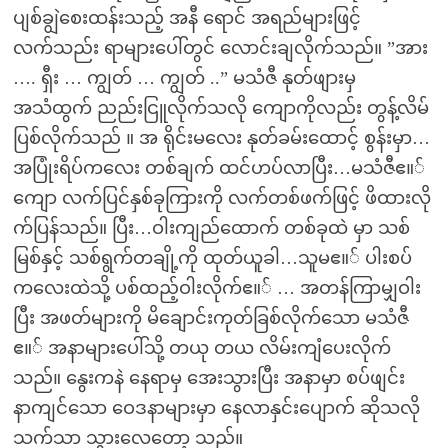
ပျစ်ချွဲစေးထန်းသည့် အနီ ရောင် အရည်များဖြင့်
လက်သည်း ရာများပေါ်တွင် လောင်းချလိုက်သည်။ ”အား
…. ရှီး … ကျွတ် … ကျွတ် ..” မသံဇီ နုတ်ဖျားမှ
အသံထွက် ညည်းငြူလိုက်သလို ကျောကိုလည်း တွန့်လိမ်
ပြစ်လိုက်သည် ။ အ ရိုင်းမလေး နုတ်ခမ်းထောင့် စွန်းမှာ…
အပြုံးရိပ်ကလေး တစ်ချက် ထင်ဟပ်လာပြီး…မသံဇီဧ။်
ကျော လက်ပြင်နှစ်ခုကြားကို လက်တစ်ဖက်ဖြင့် ဖိထားလို
က်ပြန်သည်။ ပြီး…ဝါးကျည်ထောက် တစ်ခုထဲ မှာ သစ်
မြစ်နှင့် သစ်ရွက်တချို့ကို ထုတ်ယူခါ…သူမဧ။် ပါးစပ်
ကလေးထဲသို့ ပစ်ထည့်ဝါးလိုက်ဧ။် … အတန်ကြာမျှဝါး
ပြီး အဖတ်များကို မိချောင်းကုတ်ခြစ်လိုက်သော မသံဇီ
ဧ။် အနာများပေါ်သို့ တယု တယ လိမ်းကျံပေးလိုက်
သည်။ နွေးကနဲ နေရာမှ အေးသွားပြီး အနာမှာ စပ်ဖျင်း
နာကျင်သော ဝေဒနာများမှာ နေလာနှင်းပျောက် ဆိုသလို
သက်သာ သွားလေတော့ သည်။