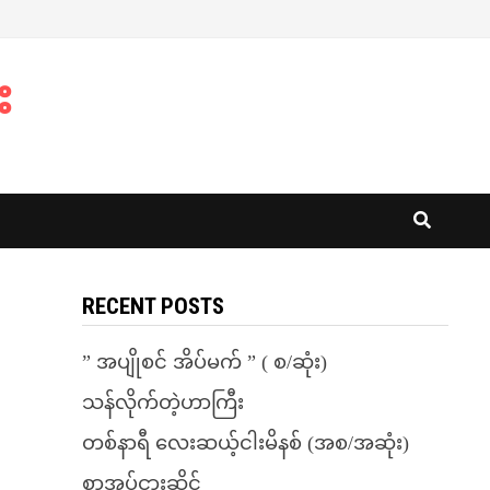
း
RECENT POSTS
” အပျိုစင် အိပ်မက် ” ( စ/ဆုံး)
သန်လိုက်တဲ့ဟာကြီး
တစ်နာရီ လေးဆယ့်ငါးမိနစ် (အစ/အဆုံး)
စာအုပ်ငှားဆိုင်