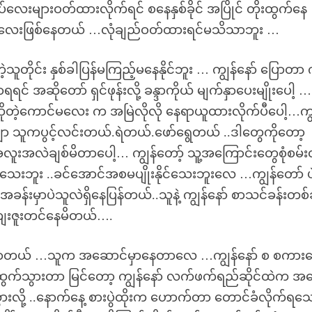
ပ်လေးများဝတ်ထားလိုက်ရင် စနေနှစ်ခိုင် အပြိုင် တိုးထွက်နေ
ာင်လေးဖြစ်နေတယ် …လုံချည်ဝတ်ထားရင်မသိသာဘူး …
တိုင်း နှစ်ခါပြန်မကြည့်မနေနိုင်ဘူး … ကျွန်နော် ပြောတာ က
် အဆိုတော် ရှင်ဖုန်းလို့ ခန္ဒာကိုယ် မျက်နှာပေးမျိုးပေါ့ ….
ဆိုတဲ့ကောင်မလေး က အမြဲလိုလို နေရာယူထားလိုက်ပီပေါ့…ကျ
ယ်ဗျာ သူကပွင့်လင်းတယ်.ရဲတယ်.ဖော်ရွေတယ် ..ဒါတွေကိုတော့
လူးအလဲချစ်မိတာပေါ့… ကျွန်တော့် သူ့အကြောင်းတွေစုံစမ်
းဘူး ..ခင်အောင်အစမပျိုးနိုင်သေးဘူးလေ …ကျွန်တော် ပ
းမှာပဲသူလဲရှိနေပြန်တယ်..သူနဲ့ ကျွန်နော် စာသင်ခန်းတစ်ခ
ျေးဇူးတင်နေမိတယ်….
းပြောတယ် …သူက အဆောင်မှာနေတာလေ …ကျွန်နော် စ စကားပ
 ထွက်သွားတာ မြင်တော့ ကျွန်နော် လက်ဖက်ရည်ဆိုင်ထဲက အပ
လို့ ..နောက်နေ့ စားပွဲထိုးက ဟောက်တာ တောင်ခံလိုက်ရသ