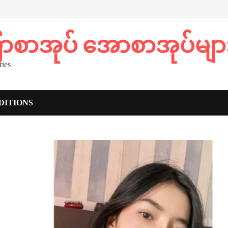
ပြာစာအုပ် အောစာအုပ်မျာ
ies
DITIONS