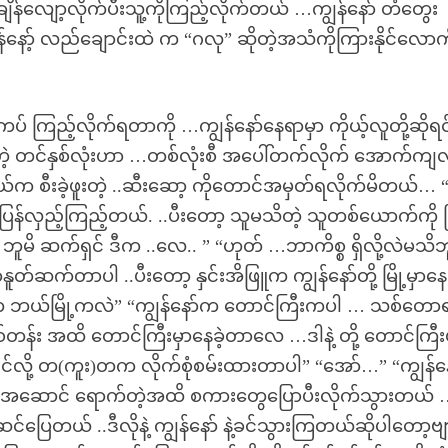
အချိန်လျော့လိုက်ပီးသူ့ကိုကြည့်လိုက်တယ် …ကျွန်နော် တံတွေး
်နော့် လည်ချောင်းထဲ က “ဂလု” ဆိုတဲ့အသံကိုကြားနိုင်လောက
ပ်ကပ် ကြည့်လိုက်ရတာကို …ကျွန်နော်နေရာမှာ ကိုယ့်လူတို့ဆိုရင
တဲ့ တင်နှစ်လုံးဟာ …တစ်လုံးစီ အပေါ်တက်လိုက် အောက်ကျလ
က စီးခဲ့ဖူးတဲ့ ..ဆီးဆော့ ကိုတောင်အမှတ်ရလိုက်မိတယ်… “န
ြန်လှည့်ကြည့်တယ်. ..ပီးတော့ သူမသိတဲ့ သူတစ်ယောက်ကို မ
 ဘူမိ ဆက်ရှင် ဒီက ..လေ.. ” “ဟုတ် …ဘာကိစ္စ ရှိလို့လဲမသိဘ
ူတ်ဆက်တာပါ ..ပီးတော့ နှင်းအိဖြူက ကျွန်နော်တို့ မြို့မှာနေ
ူက ဘယ်မြို့ကလဲ” “ကျွန်နော်က တောင်ကြီးကပါ … သစ်တော
န်း အထိ တောင်ကြီးမှာနေခဲ့တာလေ …ဒါနဲ့ တို့ တောင်ကြီးမ
င်လို့ တ(ကူး)တက လိုက်စုံစမ်းထားတာပါ” “အော်…” “ကျွန်နော
ူး) ရဲ့ အဆောင် ရောက်တဲ့အထိ စကားတွေပြောပီးလိုက်သွားတယ်
ပြေတယ် ..ဒီလိုနဲ့ ကျွန်နော် နဲ့ခင်သွားကြတယ်ဆိုပါတော့ဗ