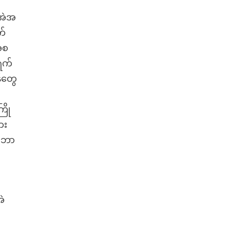
ာအဲအ
က်
အစ
ရက်
န်တွေ
ြို
ား
ာ ဘာ
ဲ