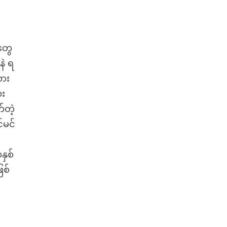
ံ
တွေ
နဲ ရ
စား
ေး
်တဲ့
်မင်
နှစ်
ြစ်