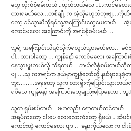
တွေ လိုက်စုံစမ်းတယ် ..ဟုတ်တယ်လေ ..ေ.ကာင်မလေးတစ
ထားရမယ်လေ…တစ်ချို့ က အဲ့လိုမဟုတ်ဘူးဗျ…ကိုယ်စ
တော့ ခင်သွားပီဆိုရင်သူ့အကြောင်းတွေမေးတယ် … အဲ
ကောင်မလေး အကြောင်းကို အရင်စုံစမ်းမယ် …
သူရဲ့ အကြောင်းသိရင်လိုက်ရလွယ်သွားမယ်လေ… ခင်ဗျားတ
ပါ.. ထားပါတော့ … ကျွန်နော် ကောင်မလေး အကြောင်းစုံစမ
နေသွားဖူးတယ်လို့ သိရတယ် …ဘယ်လိုစုံစမ်းတယ်ဆ
ဗျ…..သူ ကအရင်က နယ်မှာကျွန်တော်တို့ နယ်မှာနေခဲ့တ
ဘူး………အခုတော့ သူက လားရှိုးကိုပြောင်းသွားတယ်လို
ရပီလေ ကျွန်နော့် အကြောင်းတွေချည်းပြောနေတာ ..သ
သူက ရှမ်းစပ်တယ် .. ဗမာလည်း ရောတယ်ထင်တယ် …
အရပ်ကတော့ ငါးပေ လေးလောက်တော့ ရှိမယ် .. ဆံပင်မတို
ကောင်းတဲ့ ကောင်မလေး ဗျာ … ခန္ဒာကိုယ်လေး က ငါးရံ