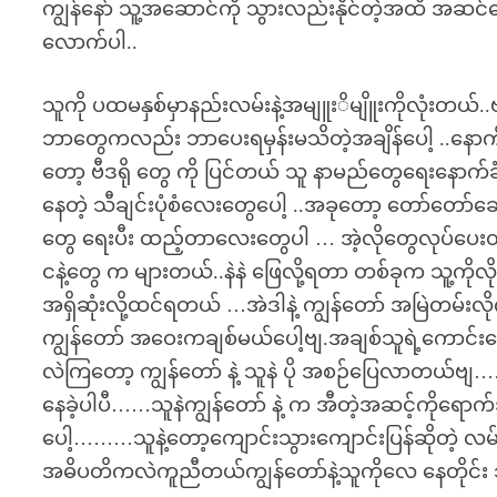
ကျွန်နော် သူ့အဆောင်ကို သွားလည်းနိုင်တဲ့အထိ အဆင်
လောက်ပါ..
သူကို ပထမနှစ်မှာနည်းလမ်းနဲ့အမျူးိမျိူးကိုလုံးတယ
ဘာတွေကလည်း ဘာပေးရမှန်းမသိတဲ့အချိန်ပေါ့ ..နောက်တေ
တော့ ဗီဒရို တွေ ကို ပြင်တယ် သူ နာမည်တွေရေးနောက
နေတဲ့ သီချင်းပုံစံလေးတွေပေါ့ ..အခုတော့ တော်တော်
တွေ ရေးပီး ထည့်တာလေးတွေပါ … အဲ့လိုတွေလုပ်ပေး
ငနဲ့တွေ က များတယ်..နဲနဲ ဖြေလို့ရတာ တစ်ခုက သူ့ကို
အရှိဆုံးလို့ထင်ရတယ် …အဲဒါနဲ့ ကျွန်တော် အမြဲတမ်းလိ
ကျွန်တော် အဝေးကချစ်မယ်ပေါ့ဗျ.အချစ်သူရဲ့ကောင်းပ
လဲကြတော့ ကျွန်တော် နဲ့ သူနဲ ပို အစဉ်ပြေလာတယ်ဗျ…
နေခဲ့ပါပီ……သူနဲကျွန်တော် နဲ့ က အီတဲ့အဆင့်ကိုရော
ပေါ့………သူနဲ့တော့ကျောင်းသွားကျောင်းပြန်ဆိုတဲ့ လ
အဓိပတိကလဲကူညီတယ်ကျွန်တော်နဲ့သူကိုလေ နေတိုင်း 