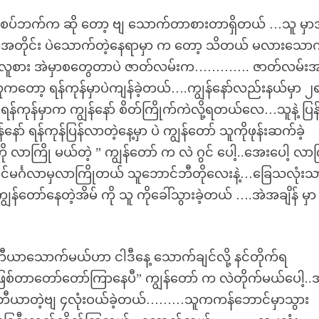
ကနယ်စပ်ဘက်က ဆို တော့ ဗျ သောက်တာစားတာရှိတယ် …သူ မှ
်တဲ့အတိုင်း ပဲသောက်တဲ့နေရာမှာ က တော့ သိတယ် မလားသော
ယ်ဆိုတဲ့လူစား အဲမှာစတွေတာပဲ ဇာတ်လမ်းက…………. ဇာတ်လမ်း
သူကတော့ ရန်ကုန်မှာပဲကျန်ခဲ့တယ်….ကျွန်နော်လည်းနယ်မှာ ၂
ရန်ကုန်မှာက ကျွန်နော် စိတ်ကြိုက်ကဲလို့ရတယ်လေ…သူနဲ့ ပြ
ရန်ကုန်ပြန်လာတဲ့နေ့မှာ ပဲ ကျွန်တော် သူကိုဖုန်းဆက်ခဲ့
လာကြို မယ်တဲ့ ” ကျွန်တော် က လဲ ဂွင် ပေါ့..အေးပေါ့ လာက
ာင်မင်္ဂလာမှလာကြိုတယ် သူဘောင်ဘီတိုလေးနဲ့…ခြေသလုံးသ
ျွန်တော်နေတဲ့အိမ် ကို သူ ကိုခေါ်သွားခဲ့တယ် ….အဲအချိန် မှ
ီယာသောက်မယ်ဟာ ငါဒီနေ့ သောက်ချင်လို့ နင်တိုက်ရ
ာတော်တော်ကြာနေပီ” ကျွန်တော် က လဲတိုက်မယ်ပေါ့..အ
ံအနီဘီယာတဲ့ဗျ ၄လုံးဝယ်ခဲ့တယ်………သူကကန်ဘောင်မှာသွား