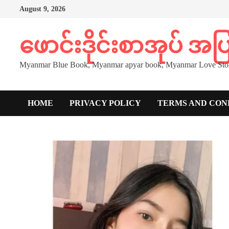
Skip
August 9, 2026
to
content
ဖောင်းဒိုင်းစာအုပ် အ
Myanmar Blue Book, Myanmar apyar book, Myanmar Love Stor
HOME
PRIVACY POLICY
TERMS AND CON