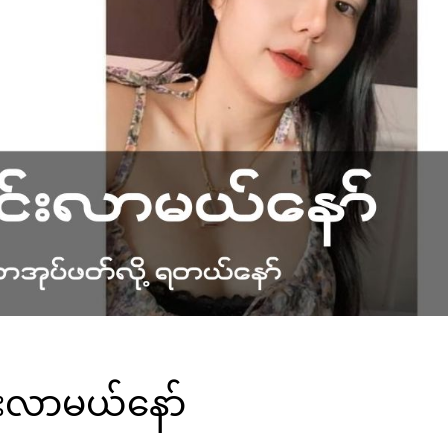
်းလာမယ်နော်