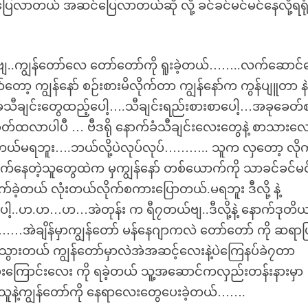
ပြေလာတယ် အဆင်ပြေလာတယ်ဆို လို့ ခင်ခင်မင်မင်နေလို့ရရု
်..ဗျ..ကျွန်တော်လေ တော်တော်ကို ရူးခဲ့တယ်……..လက်ဆောင်
ာ့ ကျွန်နော် စဉ်းစားမိလိုက်တာ ကျွန်နော်က ကွန်ပျူတာ နဲ
်ခံသီချင်းတွေထည့်ပေါ့….သီချင်းရည်းစားစာပေါ့…အခုခေတ်
ခေတ်ထလာပါပီ … ဗီဒရို နောက်ခံသီချင်းလေးတွေနဲ့ စာသားလ
တယ်မရဘူး….ဘယ်လို့ပဲလုပ်လုပ်……….. သူက လှတော့ လိုက
လိုက်နေတဲ့သူတွေထဲက မှကျွန်နော် တစ်ယောက်ကို သာခင်ခင်မင
ုက်ခဲ့တယ် လုံးတယ်လိုက်စကားပြောတယ်.မရဘူး ဒီလို့ နဲ့
ေါ့..ဟ.ဟ…ဟ…အဲတုန်း က ရီ၇တယ်ဗျ..ဒီလို့နဲ့ နောက်ဒုတိယ
……အဲချိန်မှာကျွန်တော် မန်နေဂျာကလဲ တော်တော် ကို ဆရာဖ
က်သွားတယ် ကျွန်တော်မှာလဲအဲအဆင့်လေးနဲ့ပဲကြေနပ်ခဲ၇တာ
မ်းကြောင်းလေး ကို ရခဲ့တယ် သူ့အဆောင်ကလှည်းတန်းနားမှာ
သူနဲ့ကျွန်တော်ကို နေရာလေးတွေပေးခဲ့တယ်…….