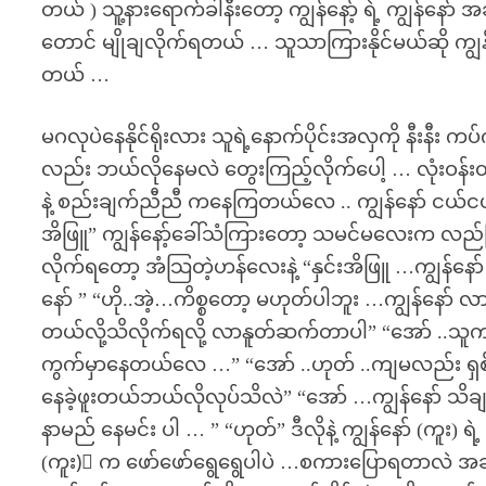
တယ် ) သူ့နားရောက်ခါနီးတော့ ကျွန်နော့် ရဲ့ ကျွန်နော် 
တောင် မျိုချလိုက်ရတယ် … သူသာကြားနိုင်မယ်ဆို ကျွန
တယ် …
မဂလုပဲနေနိုင်ရိုးလား သူရဲ့နောက်ပိုင်းအလှကို နီးနီး က
လည်း ဘယ်လိုနေမလဲ တွေးကြည့်လိုက်ပေါ့ … လုံးဝန်း
နဲ့ စည်းချက်ညီညီ ကနေကြတယ်လေ .. ကျွန်နော် ငယ်ငယ်
အိဖြူ” ကျွန်နော့်ခေါ်သံကြားတော့ သမင်မလေးက လည်ပ
လိုက်ရတော့ အံသြတဲ့ဟန်လေးနဲ့ “နှင်းအိဖြူ …ကျွန်နော်
နော် ” “ဟို..အဲ့…ကိစ္စတော့ မဟုတ်ပါဘူး …ကျွန်နော် လာန
တယ်လို့သိလိုက်ရလို့ လာနူတ်ဆက်တာပါ” “အော် ..သ
ကွက်မှာနေတယ်လေ …” “အော် ..ဟုတ် ..ကျမလည်း ရှစ်တ
နေခဲ့ဖူးတယ်ဘယ်လိုလုပ်သိလဲ” “အော် …ကျွန်နော် သိချ
နာမည် နေမင်း ပါ … ” “ဟုတ်” ဒီလိုနဲ့ ကျွန်နော် (က
(ကူး)း က ဖော်ဖော်ရွေရွေပါပဲ …စကားပြောရတာလဲ အဆင်