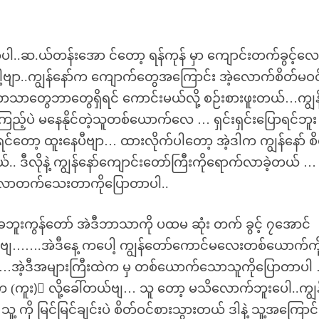
ါ..ဆ.ယ်တန်းအော င်တော့ ရန်ကုန် မှာ ကျောင်းတက်ခွင့်လ
ာ..ကျွန်နော်က ကျောက်တွေအကြောင်း အဲ့လောက်စိတ်မဝင
ာတွေဘာတွေရှိရင် ကောင်းမယ်လို့ စဉ်းစားဖူးတယ်…ကျွန်
ကြည့်ပဲ မနေနိုင်တဲ့သူတစ်ယောက်လေ … ရှင်းရှင်းပြောရင်ဘူး
်တော့ ထူးနေပီဗျာ… ထားလိုက်ပါတော့ အဲ့ဒါက ကျွန်နော် စ
. ဒီလိုနဲ့ ကျွန်နော်ကျောင်းတော်ကြီးကိုရောက်လာခဲ့တယ် …
မလာတက်သေးတာကိုပြောတာပါ..
ူးကွန်တော် အဲဒီဘာသာကို ပထမ ဆုံး တက် ခွင့် ၇အောင်
်ဗျ…….အဲဒီနေ့ ကပေါ့ ကျွန်တော်ကောင်မလေးတစ်ယောက်ကိ
…အဲ့ဒီအများကြီးထဲက မှ တစ်ယောက်သောသူကိုပြောတာပါ
 (ကူး)း လို့ခေါ်တယ်ဗျ… သူ တော့ မသိလောက်ဘူးပေါ..ကျွန
 သူ့ ကို မြင်မြင်ချင်းပဲ စိတ်ဝင်စားသွားတယ် ဒါနဲ့ သူ့အကြောင်