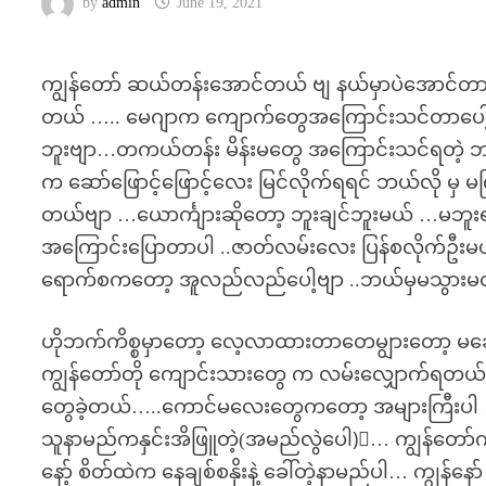
by
admin
June 19, 2021
ကျွန်တော် ဆယ်တန်းအောင်တယ် ဗျ နယ်မှာပဲအောင်တာပ
တယ် ….. မေဂျာက ကျောက်တွေအကြောင်းသင်တာပေါ့ဗျ
ဘူးဗျာ…တကယ်တန်း မိန်းမတွေ အကြောင်းသင်ရတဲ့ ဘာသ
က ဆော်ဖြောင့်ဖြောင့်လေး မြင်လိုက်ရရင် ဘယ်လို မှ မ
တယ်ဗျာ …ယောင်္ကျားဆိုတော့ ဘူးချင်ဘူးမယ် …မဘူးရင
အကြောင်းပြောတာပါ ..ဇာတ်လမ်းလေး ပြန်စလိုက်ဦးမယ်.
ရောက်စကတော့ အူလည်လည်ပေါ့ဗျာ ..ဘယ်မှမသွား
ဟိုဘက်ကိစ္စမှာတော့ လေ့လာထားတာတေမျွားတော့ မခေဘ
ကျွန်တော်တို ကျောင်းသားတွေ က လမ်းလျှောက်ရတယ
တွေခဲ့တယ်…..ကောင်မလေးတွေကတော့ အများကြီးပါ 
သူနာမည်ကနှင်းအိဖြူတဲ့(အမည်လွဲပေါ)့… ကျွန်တော်က
နော့် စိတ်ထဲက နေချစ်စနိုးနဲ့ ခေါ်တဲ့နာမည်ပါ… ကျွန်နော်