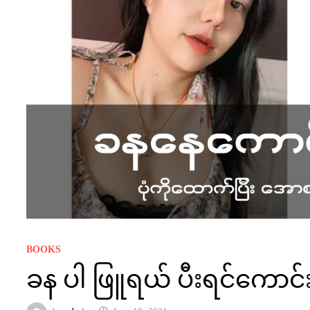
BOOKS
ခန ပါ ဖြူရယ် ပီးရင်ကောင