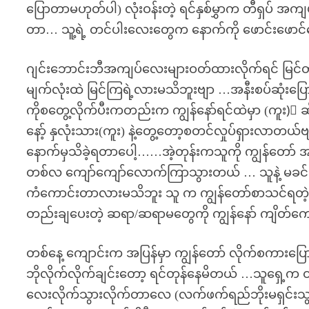
ပြောတာမဟုတ်ပါ) လုံးဝန်းတဲ့ ရင်နှစ်မွှာက တီရှပ် အကျ
တာ… သူ့ရဲ့ တင်ပါးလေးတွေက နောက်ကို ဖောင်းဖေ
ဂျင်းဘောင်းဘီအကျပ်လေးများဝတ်ထားလိုက်ရင် မြင်တဲ့သူ
မျက်လုံးထဲ မြင်ကြရဲ့လားမသိဘူးဗျာ …အနီးစပ်ဆုံးပြောရရင
ကိုစတွေ့လိုက်ပီးကတည်းက ကျွန်နော်ရင်ထဲမှာ (ကူး)း 
နော့် နှလုံးသား(ကူး) နဲ့တွေ့တော့စတင်လှုပ်ရှားလာတ
နောက်မှသိခဲ့ရတာပေါ့……အဲ့တုန်းကသူကို ကျွန်တော် အ
တစ်လ ကျော်ကျော်လောက်ကြာသွားတယ် … သူနဲ့ မခင်သေ
ကံကောင်းတာလားမသိဘူး သူ က ကျွန်တော်စာသင်ရတဲ့အခန်
တည်းချပေးတဲ့ ဆရာ/ဆရာမတွေကို ကျွန်နော် ကျိတ်က
တစ်နေ့ ကျောင်းက အပြန်မှာ ကျွန်တော် လိုက်စကာ
ဘိုလိုက်လိုက်ချင်းတော့ ရင်တုန်နေမိတယ် …သူရှေ့က
လေးလိုက်သွားလိုက်တာလေ (လက်ဖက်ရည်ဘိုးမရှင်းသွား