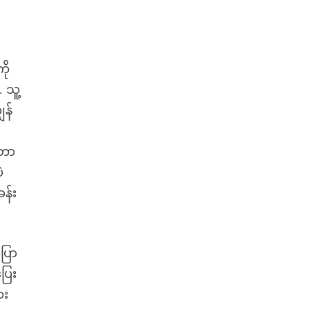
ို
 သူ့
ွန်
းတာ
ဲ
န်း
ြော
ြေး
ေး