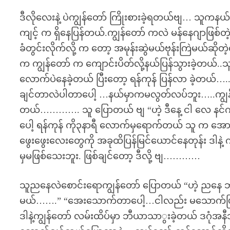
ဒီလိုလေးနဲ့ ပဲကျွန်တော် ကြိုးစားခဲ့ရတယ်ဗျ… သူ
ကျင့် က ရှိနေပြန်တယ်.ကျွန်တော် ကလဲ မန်နေဂျာဖြစ
ခံတွင်းလိုက်လို့ က တော့ အမုန်းဆွဲမယ်ဗုန်းကြဲမ
က ကျွန်တော် က ကျောင်းပိတ်လို့နယ်ပြန်သွားခဲ့တယ်..
လောက်ပဲနေခဲ့တယ် ပြီးတော့ ရန်ကုန် ပြန်လာ ခဲ့တယ်…..
ချင်တာလဲပါတာပေါ့ …နယ်မှာကမလွတ်လပ်ဘူး…..ကျွန်နော် 
တယ်…………. သူ ပြောတယ် ဗျ “ဟဲ့ ဒီနေ့ ငါ လေ နင်ကို 
ပေါ့ ရန်ကုန် ကို၃နာရီ လောက်မှရောက်တယ် သူ က အေ
ဖွေးဖွေးလေးတွေကို အခုထိပြန်မြင်ယောင်နေတုန်း ဒါနဲ့ က
မှမဖြစ်သေးဘူး. ဖြစ်ချင်တော့ ဒီလို့ ဗျ…………
သူညနေလဲစောင်းရောကျွန်တော် ပြောတယ် “ဟဲ့ ညနေ ဘ
မယ်…….” “အေးသောက်တာပေါ့…ငါလည်း မသောက်ဖြစ်တ
ဒါနဲ့ကျွန်တော် လမ်းထိပ်မှာ ဘီယာသာွးခဲ့တယ် ဒဂု