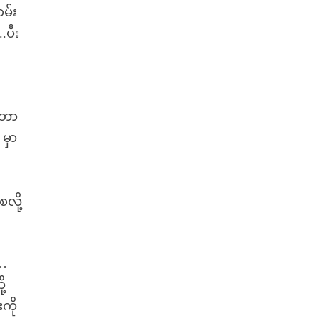
မ်း
.ပီး
ောတာ
 မှာ
လို့
 …
့
ကို