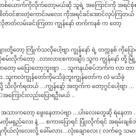
်ယောက်ကိုလိုက်တော့မယ်ဆို သူရဲ့ အကြောင်းကို အရင်စုံစ
ိတ်ဝင်စားတဲ့ကောင်းမလေး ကိုအရင်ခင်အောင်လုပ်ကြတယ် .
့လိုဇာတ်လမ်းခင်းကြတာ ကျွန်နော် တက်ကနစ် က တော့
ို့တော့ ကြိုက်သလိုပေါ့ဗျာ ကျွန်နော် ရဲ့ တက္ကနစ် ကိုပြ
်းလိုက်တော့ ..လားလား(စကားချီး) သူက ကျွန်နော် တို့ မြို့
ိုတာတော့ မပြောတော့ဘူးဗျာ … သူကနယ်စပ်ဘက်က လာ တာ
ာ..သူကလဲကျွန်တော်ကိုမသိခဲ့ဘူးကျွန်တော်က လဲ မသိခဲ့
့ သိလိုက်ရတယ် …ကျွန်နော့် အတွက်က တော့ဂွင်ပေါ့ဗျာ … စ
ူ.့အကြောင်းလည်းပြောရဦးမယ် ..
 အသားကတော့ ဖွေးနေတာပဲဗျာ …ပါးလေးတွေဆို ရဲနေတာ
မရှည်လေး နဲ့ … စကားပြောရင် ပြုံးလိုက်ရင် အရမ်းချစ်ဘို
ကိုယ်လုံးလေးလို့ ခေါ်မလား…လုံးချောလေး ( လက်ဝှေ့ သမား