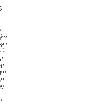
်
်
ိုက်
ှင်း
ြင်
ူး
ဖူး
ရက်
ှာ
့်
 …
ျာ …