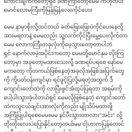
ကောင်းချက်ကတော့ရှင် ခဏကြာတော့မေမ ကဟုတ်ပီး
မောင်လေးမကြီးကိုမြန်မြန်လေးကိုင်ပေး။
မေမ နာမှာစိုးလို့ထင်တယ် ခတ်ဖြေးဖြေးပဲကိုင်ပေးနေလို့
အားမရတာနဲ့ မေမလည်း သူ့လက်ကိုင်ပြီးမွှေ့ပေးလိုက်တာ
မေမ လောကကြီးတခုလုံးကိုမေ့သွားတော့တာပါဘဲ
ရှင်.နောက်လာမဲ့အပိုင်းကတော့ မေမတို့မောင်နှမ လိုးကြ
တော့မှာ အခုတော့မအားသေးလို့ ခဏရပ်ပရစေ နော်မေ
မကတော့ ကိုတကယ်ဖြစ်နေတဲ့အခုလိုအဖြစ်အပြက်တွေ
ကို ကို့ပတ်ဝန်းကျင်မှာ ရင်ဖွင့်ပြလို့မရတဲ့အတွက် ဒီ
ကျောင်းတော်ထဲကို လာပြီးဖွင်အံထုပ်ပြရတာ အရမ်းကို
ပေါ့ပါးသွားခဲ့ပါတယ်ရှင် မေမလိုဖြစ်နေတဲ့ ကျောင်းတော်
ထဲကသူငယ်ချင်းအားလုံးကိုလည်း မျိုသိပ်မထားဖို့
အကြံပြုပါရစေမေမ။မမ နင်ပီးသွားတာလား”အင်း” လို့
တိုးတိုးလေးပဲပြောနိုင်တော့တယ်မမ ငါ့ဟာကပြန်တောင်