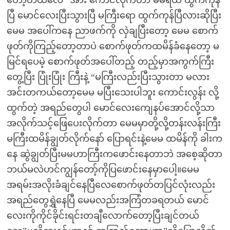
ပြီ မောင်လေးပြီးသွားပြီ မကြီးရော ထွက်ကုန်ပြီလားဆိုပြီး
မေမ အပေါ်ကနေ ညာဖက်ကို လှဲချပြီးတော့ မေမ စောက်
ဖုတ်ကိုကြည့်တော့တာပဲ စောက်ဖုတ်ကထမိန်ခံနေတော့ မ
မြင်ရပေမဲ့ စောက်ဖုတ်အပေါ်တည့် တည့်မှာအကွက်ကြီး
တွေ့ပြီး ပြုံးပြုံး ကြီးနဲ့ “မကြီးလည်းပြီးသွားတာ မလား
အင်းတကယ်တော့မေမ မပြီးသေးပါဘူး ကောင်းလွန်း လို့
ထွက်တဲ့ အရည်တွေပါ မောင်လေးကျေနပ်အောင်လို့သာ
အလိုက်သင့်ဖြေပေးလိုက်တာ မေမမှာတို့လို့တန်းလန်းကြီး
မကြီးထမိန်ချွတ်လိုက်နော် ပြောရင်းနဲ့မေမ ထမိန်ကို ခါးက
နေ ဆွဲချွတ်ပြီးမမဟာကြီးကဖောင်းနေတာဘဲ အစေ့ဆိုတာ
ဘယ်မလဲဟင်ကျွန်တော့်ကိုပြဖောင်းနေမှာပေါ့။မေမ
အရမ်းအလိုးခံချင်နေပြီလေစောက်ဖုတ်တပြင်လုံးလည်း
အရည်တွေရွှဲနေပြီ မေမလည်းအကြံတခရတယ် မောင်
လေးကိုကိုင်ခိုင်းရင်းတချီလောက်တော့ပြီးချင်တယ်