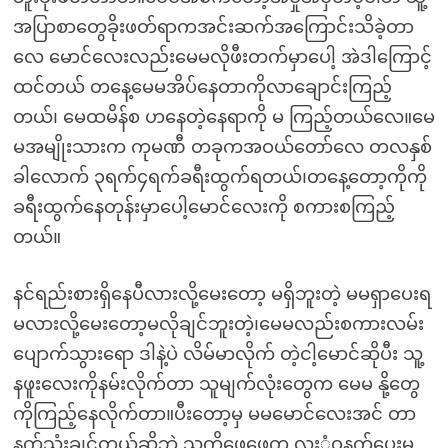
အပြာစာတွေခိုးဖတ်ရာကအင်းဆက်အကြောင်းသိခဲ့တာ
လေ မောင်လေးလည်းမေမလိုဖီးတက်မှာပေါ့ အဲဒါကြောင့်
ထင်တယ် တနေ့မေမအိပ်နေတာကိုလာချောင်းကြည့်
တယ်၊ မေထမိန်စ ဟနေတဲ့နေရာကို မ ကြည့်တယ်လေ။မေ
မအမျိုးသားက ကုမဏီ တခုကအဝယ်တော်လေ တလနှစ်
ခါလောက် ၃ရက်၄ရက်ခရီးထွက်ရတယ်၊တနေ့တော့ကိုကို
ခရီးထွက်နေတုန်းမှာပေါ့မောင်လေးကို စကားစကြည့်
တယ်။
နင်ရည်းစားရှိနေပီလားလို့မေးတော့ မရှိဘူးတဲ့ မမရှာပေးရ
မလားလို့မေးတော့မလိုချင်ဘူးတဲ့၊မေမလည်းစကားလမ်း
ပျောက်သွားရော ဒါနဲ့ပဲ လိမ်မာလိုက် တဲ့ငါ့မောင်ဆိုပီး သူ့
နဖူးလေးကိုနမ်းလိုက်တာ သူမျက်လုံးတွေက မေမ နို့တွေ
ကိုကြည့်နေလိုက်တာ။ပီးတော့မှ မမမောင်လေးအင် တာ
နက်သုံးချင်တယ်ဆိုဘဲ သူ့ကိုဖေဖေက လုးံဝနက်ပေးမ