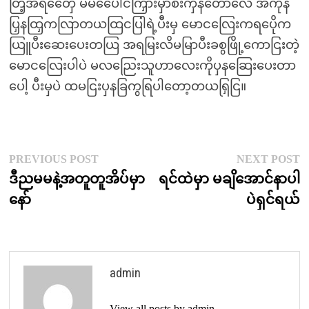
တြဲ့အရတှေေ မမပေေါငကြှားမှာစီးကှနတောလေ အကုန
ပြှနထြှကလြာတယထြငပြါရဲ့ပီးမှ မောငလြေးကရပေိုက
ယြူပီးဆေးပေးတယြ အရမြးလိမမြာပီးခစွဖြို့ကောငြးတဲ့
မောငလြေးပါပဲ မလညြေးသူဟာလေးကိုပှနဆြေးပေးတာ
ပေါ့ ပီးမှပဲ ထမငြးပှနခြကွရြပါတော့တယရြှငြ။
Post
Previous
N
PREVIOUS POST
NEXT POST
post:
p
ဒီညမမနဲ့အတူတူအိပ်မှာ
ရင်ထဲမှာ မချိအောင်နာပါ
navigation
နော်
ပဲရှင်ရယ်
admin
View all posts by admin →