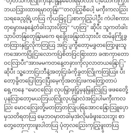
“ဟဲ့တသကလြုံးကှီးနငနြဲ့နပေေးရမှာလား ငါ့ယောကကြွား
ဘယသြှားထားရမှာတုနြး””တလှညြ့စီပေါ့ မကှီးကလညြး
သရခေညွရြဲ့ဟယြ ကိုယခြငွြးစာကှညြ့ပါဦး ကဲပါစကား
တှမွေားမနနေဲ့တံခါးသှားပိတြ” “ဟုတြ” ဆိုပီး သူကတံခါး
သှာပိတနြတေုနြးမကေ ရခွေိုးခနြးထဲသှားပီး ထမိနကြိုခွှ
တထြားနှငြ့လိုကတြယြ အငြျကွီတော့မခွှတတြော့ဖူးသူ
ကအောကပြိုငြးလောကပြဲစိတဝြငစြားတာ ခဏကှာတော
ဝငလြာပီး”အားမမကတနေ့တခှားကိုလှလာတယနြောြ”
ဆိုပီး သူ့ဘောငြးဘီနဲ့အတှငြးခံကိုခွှတလြိုကတြယြ။ ပီး
တော့ခွိတပြေါတြငပြီးမေ့ကိုအတငြးဖကတြော့တာပဲ
ရှေ့ကနေ “မောငလြေး လုပမြှာဖှငြ့မှနမြှနလြုပြ ဖဖတေေို့
ပှနလြာတော့မယဘြယလြိုလုပမြှာလဲအငြးပါမကှီးကလ
ညြး မောငလြေးတို့မတတြတလြုပရြအောငနြောသြူပှော
မှသတိရတယြ မေ့ဘဝမှာတခါမှအဲလိုမခံဖူးသေးဘူး စာ
တှေ့တော့ကှားဖူးပါတယြ ပုံတှလညြေးကှညြ့ဖူးတယြ