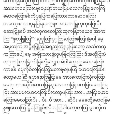
တောငနြလေိုကတြာထိပကြှီးကပှူးနတောပဲထိုးထညြ့နပေီး
အားမောငလြေးဖှေးဖှေးနာတယမြမလေကနြှဈဖကကြ
မောငလြေးခါးကိုပှနဖြကပြေးထားတာမောငလြေး
ကတော့စကားပှနမြရတော့ဖူး အသကရြှူတှကှမြေးပီး
ဆောငြ့နပေီ အသံတှကလေညြးထှကနြတယေအြောက
ကြ “ဖှတဖြှတြ”းပှှတြးပှှတြးဖတြးဖတြးနဲ့ပေါ့ မေ့
အဖုတကြ အခွိနပြှညြ့အရညကြရှှမြးတော့ အသံကထှ
ကတြာပေါ့ မေ့ အမွိုးသားနဲ့လုပရြငလြညြး ဒီအတိုငြးပဲ
တဖှတဖြှတနြဲ့။ထိမြးလို့မရဖူး အဲဒါကှောငြ့မောငလြေး
ကှားပီး မေ့ကိုစိတဝြငသြှားတာဖှဈမယြ မောငလြေးပီး
တော့မယဆြိုပှောနောအြငြးမမ အားကောငြးလိုကတြာ
မမရာ အားဆိုပီးဆယမြိနဈလောကမြနားတမြးဆောငြ့ရ
ငြး အားမမးမောငလြေးပီးတော့မယြး အား…အငြးမောင
လြေးမမလညြးပီး…ပီး..ပီ အား… ဆိုပီး မမတေို့မောငနြှမ
နှဈယောကြ ပှိုငတြူပီးလိုကကြှပါတော့တယြ မွားလိုက