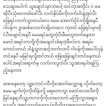
သေချာပေါက် သူချောင်းမှာဘဲပေါ့ ထင်တဲ့အတိုင်း ပဲ မမ
ဆိုပီးသုံးလေးခါခေါ်ပီး လက်နှိပ်မီးကိုလက်ဝါးနဲ့အုပ်ပီး
ခြေရင်းဘက်သွာတယ်လေ မေမ အောက်ပိုင်းကိုရှိုးနေပီ
ဂါဝန်က ဒူးဆစ်လောက်ပဲရှိတာလေ ကုတင် ခြေရင်းမှာထို
င်ပီးချောင်းနေပီ မေမရင်တွေတုံပီးဖီးတွေတက်နေတာ
မောင်အရင်းကကို့ကိုအချောင်းခံရတဲ့ဖီးလ်က အရမ်း
ကောင်းတယ် ဒါနဲ့သူတဆင့်တက်လာပီ ဂါဝန်ကိုအပေါ်လှန်
တင်နေပီ မမြင်ရလို့ထင်တယ် ဖြေးဖြေးချင်းတင်နေတယ်
ပေါင်အရင်းရောက်မှ လက်ကလွတ်ပီး သူအားရပါးရကြ
ည့်နေတာ။
ခဏနေတော့ သူ့ဘောင်းဘီကိုအောက်လျှောချ လိုက်တော့
မေမ မျက်လုံးကိုထိန်းလို့ မရတောဘူး မောင်လေးလီးကို
မြင်နေရဘီသူ့ဟာကကိုကိုဟာလောက် မကြီးဘူးအဖျား
သေးပီး အရင်းတုတ်နေတယ်ကိုကိုကအဖျားတုတ်လေ