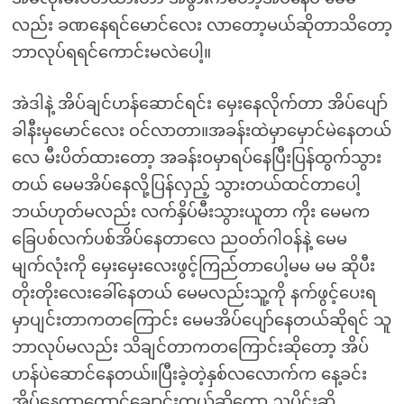
လည်း ခဏနေရင်မောင်လေး လာတော့မယ်ဆိုတာသိတော့
ဘာလုပ်ရရင်ကောင်းမလဲပေါ့။
အဲဒါနဲ့ အိပ်ချင်ဟန်ဆောင်ရင်း မှေးနေလိုက်တာ အိပ်ပျော်
ခါနီးမှမောင်လေး ဝင်လာတာ။အခန်းထဲမှာမှောင်မဲနေတယ်
လေ မီးပိတ်ထားတော့ အခန်းဝမှာရပ်နေပြီးပြန်ထွက်သွား
တယ် မေမအိပ်နေလို့ပြန်လှည့် သွားတယ်ထင်တာပေါ့
ဘယ်ဟုတ်မလည်း လက်နှိပ်မီးသွားယူတာ ကိုး မေမက
ခြေပစ်လက်ပစ်အိပ်နေတာလေ ညဝတ်ဂါဝန်နဲ့ မေမ
မျက်လုံးကို မှေးမှေးလေးဖွင့်ကြည်တာပေါ့မမ မမ ဆိုပီး
တိုးတိုးလေးခေါ်နေတယ် မေမလည်းသူ့ကို နက်ဖွင့်ပေးရ
မှာပျင်းတာကတကြောင်း မေမအိပ်ပျော်နေတယ်ဆိုရင် သူ
ဘာလုပ်မလည်း သိချင်တာကတကြောင်းဆိုတော့ အိပ်
ဟန်ပဲဆောင်နေတယ်။ပြီးခဲ့တဲ့နှစ်လလောက်က နေ့ခင်း
အိပ်နေတာတောင်ချောင်းတယ်ဆိုတော့ ညပိုင်းဆို