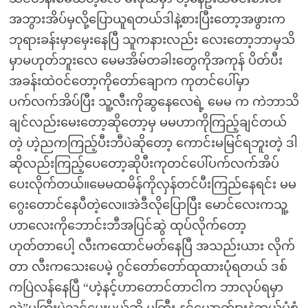
အဘွားအိပ်မှလို့ပြောယူရတယ်ဒါနဲ့စားပြီးတော့အဖွားက
ဘုရားခန်းမှာမှေးနေပြီ သူကနားလည်း လေးတော့ဘာမှသိ
မှာမဟုတ်ဘူးလေ မေမအိမ်တခါးတွေကိုအကုန် ပိတ်ပီး
အခန်းထဲဝင်တော့ကိုတော်ချောက ကုတင်ပေါ်မှာ
ပက်လက်အိပ်ပြီး သူ့လီးကိုဆွနေလေရဲ့ မေမ က ကဲဘာသိ
ချင်လည်းမေးတော့ဆိုတော့မှ မမဟာကိုကြည့်ချင်တယ်
တဲ့ ဟဲ့ညကကြည့်ပီးဘီပဲဆိုတော့ ကောင်းမမြင်ရဘူးတဲ့ ဒါ
ဆိုလည်းကြည့်ပေတော့ဆိုပီးကုတင်ပေါ်ပက်လက်အိပ်
ပေးလိုက်တယ်။မေမထမိန်ကိုလှန်တင်ပီးကြည်နေရင်း မမ
ဂွေးတောင်နေပီတဲ့လေ။အဲဒီလိုပြောပြီး မောင်လေးကသူ့
ဟာလေးကိုဘောင်းဘီအပြင်ဆွဲ ထုပ်လိုက်တော့
ဟုတ်တာပေါ့ လီးကထောင်မတ်နေပြီ အသည်းယား လိုက်
တာ လီးကသေးပေမဲ့ ဂွင်တော်တော်ထုထားပုံရတယ် ဒစ်
ကပြဲလန်နေပြီ “ဟဲ့နင့်ဟာတောင်တာငါက ဘာလုပ်ရမှာ
လဲ”မကြီးပဲသင်ပေးမယ်ဆို မကြီး နင့်ယောက်ျားနဲ့ဘယ်ပုံစံ