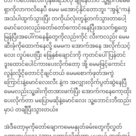
တာ ကလေးလေးကိုနမ်းရသလို ချိုနေတာပဲ သူ့ရှာကမေမ
ရှာကိုလာကလိနေပီ မေမ မအောင့်နိုင်တောဘူး “အွန့်”ကနဲ
အသံပါထွက်သွားပြီး တကိုယ်လုံးတွန့်တက်သွားတာပေါ့
မောင်လေးလည်းတော်တော်ကောင်းနေပြီးအသက်ရှုတွေ
မြန်ပြီးအပေါ်ကနေနို့တွေကိုလည်းကိုင် လီးကလည်း မေမ
ဆီးခုံကိုထောက်နေလို့ မေမက အောက်အနေ အလိုက်သင့်
လေး လှုပ်ပေးပြီး ခြေနှစ်ချောင်းကို ကုတင်ပေါ်ပြန်တင်
ဒူးထောင်ပေါင်ကားပေးလိုက်တော့ အို့ မေမဖြင့်ကောင်း
လွန်းလို့ငိုတောင်ငိုချင်တယ် မေမစောက်ဖုတ်အကွဲ
ကြောင်းနဲ့မောင်လေးလီး နဲ့က အလျှားလိုက်ပွတ်ဆွဲနေပြီ
မေမလည်းသူ့ခါးကိုတအားဖက်ပြီး အောက်ကနေကော့ထိုး
ပေးလိုက်တာ မပြောမဆိုနဲ့မောင်လေး သူ့ဘောင်းဘီထည်း
မှာပဲ တချီပြီးသွားတယ်။
အဲဒီတော့မှကိုတော်ချောကမေမနှုတ်ခမ်းတွေကိုလွှတ်
တော့တယ်လေ “အား ကောင်လိုက်တာ မမရယ် ထွက်ကုန်