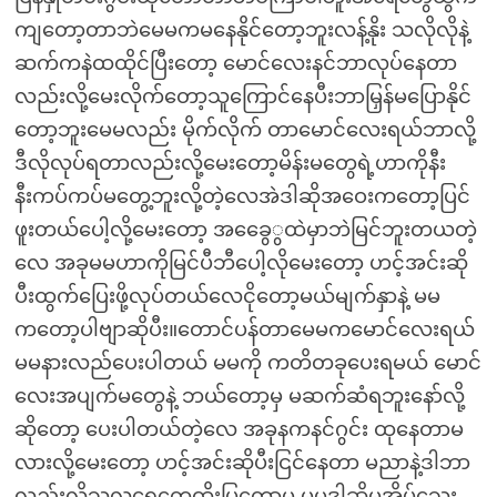
ကျတော့တာဘဲမေမကမနေနိုင်တော့ဘူးလန့်နိုး သလိုလိုနဲ့
ဆက်ကနဲထထိုင်ပြီးတော့ မောင်လေးနင်ဘာလုပ်နေတာ
လည်းလို့မေးလိုက်တော့သူကြောင်နေပီးဘာမြှန်မပြောနိုင်
တော့ဘူးမေမလည်း မိုက်လိုက် တာမောင်လေးရယ်ဘာလို့
ဒီလိုလုပ်ရတာလည်းလို့မေးတော့မိန်းမတွေရဲ့ဟာကိုနီး
နီးကပ်ကပ်မတွေ့ဘူးလို့တဲ့လေအဲဒါဆိုအဝေးကတော့ပြင်
ဖူးတယ်ပေါ့လို့မေးတော့ အခွေေွထဲမှာဘဲမြင်ဘူးတယတဲ့
လေ အခုမမဟာကိုမြင်ပီဘီပေါ့လိုမေးတော့ ဟင့်အင်းဆို
ပီးထွက်ပြေးဖို့လုပ်တယ်လေငိုတော့မယ်မျက်နှာနဲ့ မမ
ကတော့ပါဗျာဆိုပီး။တောင်ပန်တာမေမကမောင်လေးရယ်
မမနားလည်ပေးပါတယ် မမကို ကတိတခုပေးရမယ် မောင်
လေးအပျက်မတွေနဲ့ ဘယ်တော့မှ မဆက်ဆံရဘူးနော်လို့
ဆိုတော့ ပေးပါတယ်တဲ့လေ အခုနကနင်ဂွင်း ထုနေတာမ
လားလို့မေးတော့ ဟင့်အင်းဆိုပီးငြင်နေတာ မညာနဲ့ဒါဘာ
လည်းလို့သူ့လရေတွေထိုးပြတော့မှ မမဒါဆိုမအိပ်သေး