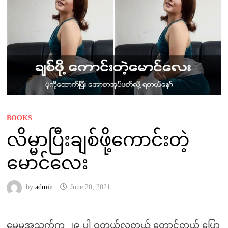
BOOKS
လိမ္မာပြီးချစ်ဖို့ကောင်းတဲ့
မောင်လေး
by
admin
June 20, 2021
မေမအသက်က ၂၉ ပါ ဝတယ်လှတယ် တောင့်တယ် ပြော