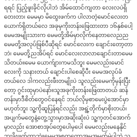
ရရင် ပြည့်ဖူးခိုင်လိုပါဘဲ အိမ်ထောင်ကျတာ လေးလပဲရှိ
တေးတာ၊ မေမမှာ မိထွေးဖက်က ပါလာတဲ့မောင်လေးတ
ယောက်ရှိတယ်လေ အခုမှကိုးတန်းဖြေထားတာ ၁၆နှစ်ပေါ့
မေမအမျိုးသားက မေမတို့အိမ်မှာလိုက်နေတာလေညည
မေမတို့အလုပ်ဖြစ်ပီဆိုရင် မောင်လေးက ချောင်းတော့တာ
ဘဲ၊ မေမတို့ညအိပ်ရင် မောင်လေးလာလာချောင်းတာမေမ
သိတယ်။မေမ ယောက်ျားကမသိဘူး မေမလည်းမောင်
လေးကို သနားတယ် ချောင်းပါစေဆိုပီး မေမအလုပ်ခံ
တယ်လေ ဒါကလည်းဖီးတမျိုးပဲ သူလည်းမေမကိုမှန်းပြီး
တော့ ဂွင်းထုမှာပဲနော်။သူအခုကိုးတန်းဖြေထာတယ် ဆန်
တန်းမှာဒီစိတ်တွေဝင်နေရင် ဘယ်လိုမှစာမေးပွဲအောင်မှာ
မဟုတ်ဘူး သူ့ကိုဆူပြန်ရင်လည်း အရွဲ့တိုက်မှာစိုးတယ်၊
အပျက်မတွေနဲ့တွေ့သွားမှာအဆိုးဆုံးပဲ သူ့ကုတင်အောက်
မှာလည်း အောစာအုပ်တွေပေါမှပေါ မေမလည်းမနေနိုင်
ဘူးခိုးဖတ်တာဘဲ။မေမအစကတော့အမှုအမှတ်မဲ့ပါဘဲ သူ့