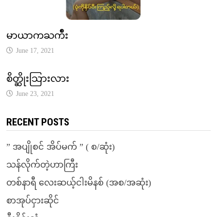
မာယာကႀကိဳး
June 17, 2021
စိတ္ဆိုးသြားလား
June 23, 2021
RECENT POSTS
” အပျိုစင် အိပ်မက် ” ( စ/ဆုံး)
သန်လိုက်တဲ့ဟာကြီး
တစ်နာရီ လေးဆယ့်ငါးမိနစ် (အစ/အဆုံး)
စာအုပ်ငှားဆိုင်