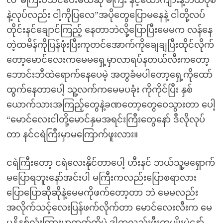
နဲ့လုပ်လည်း ငါ့ကိုပြလေ”အပိုတွေပြောမနေနဲ့ ငါတို့လပ်
တိုင်းနင်ချောင်ကြည့် နေတာဘဲလို့ပြောပြီးမေမက လန်နေ
တဲ့ထမိန်ကိုပြန်ဖုံးပြီးကုတင်အောက်ကိုချေချပြီးထိုင်လိုက်
တော့မောင်လေးကမေမရှေ့မှာလာရပ်နတယ်လီးကတော့
ဘောင်းဘီထဲရောက်နေပေမဲ့ အတွခံမပါတော့ရှေ့ကိုထော်
ထွက်နေတာပေါ့ သူ့လက်ကမေမပခုံး ကိုကိုင်ပြီး နှစ်
ယောက်သားအကြည့်တွေနဲ့ခဏတော့တွေဝေသွားတာ ပေါ့
“မောင်လေးငါတို့မောင်နှမအရင်းကြီးတွေနော် ဒီလိုလုပ်
တာ နင်ငရဲကြီးမှာမကြောက်ဖူးလား။
ငရဲကြီးတော့ ငရဲလေးနိုင်တာပေါ့ ဟီးနင် ဘယ်သူ့မရှောက်
မပြောရဘူးနော်အင်းပါ မကြီးကလည်းပြောစရာလား
ပြောပြောဆိုဆိုနဲ့မေမကိုဖက်တော့တာ ဘဲ မေမလည်း
အလိုက်သင့်လေးပြန်ဖက်လိုက်တာ မောင်လေးလီးက မေ
မနို့နှစ်လုံးကြားမှာကွက်တိပဲ ဒါကလည်းဖီးတမျိုးပဲနော်