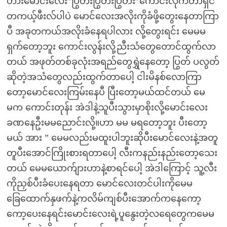
ဟားမောင်းလေး”ပြွတ်းပြွတ်းပြွတ်း”ကောင်းလိုက်တာရှင်
တကယ့်ဖီးလ်ပါပဲ မောင်လေးအလိုးကိုခံဖို့တွေးနေတာကြာ
ပီ အခုတကယ်အလိုးခံနေရပါလား လို့တွေးရင်း မေမမ
ရှက်တော့ဘူး ကောင်းလွန်းလို့ညီးသံတွေတောင်ထွက်လာ
တယ် အဖုတ်တစ်ခုလုံးအရည်တွေရွှဲနေတော့ ပြွတ် ပလွတ်
ဆိုတဲ့အသံတွေလည်းထွက်တာပေါ့ ငါးမိနစ်လောကြာ
တော့မောင်လေးကြမ်းနေပီ ပြီးတော့မယ်ထင်တယ် မေ
မက ကောင်းတုန်း အဲဒါနဲ့သူပီးသွားမှာစိုးလို့မောင်းလေး
ခဏနေဦးမမညောင်းလို့။ဟာ မမ မရတော့ဘူး ပီးတော့
မယ် အား ” မေမလည်းမထူးပါဘူးဆိုပီးမောင်လေးနဲ့အတူ
တူပီးအောင်ကြိုးစားရတာပေါ့ လီးကနည်းနည်းတော့သေး
တယ် မေမယောက်ျားဟာနဲ့စာရင်ပေါ့ အဲဒါကြောင့် သူ့လီး
ကိုညှစ်ပီးခံပေးနေရတာ မောင်လေးတင်ပါးကိုမေမ
ခြေထောက်နှဖက်နဲ့ကလိမ်ကျစ်ပီးအောက်ကနေကော့
ကော့ပေးနေရင်းမောင်းလေးရဲ့ပူနွေးတဲ့လရေတွေကမေမ