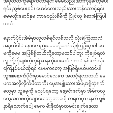
အဖုတ်ထဲကိုရောက်လာရင်း မေမလည်းအားကုန်ကော့ပေး
ရင်း ညှစ်ပေးရင်း မောင်လေးလည်းအားကုန်ဆောင့်ရင်း
မေမတိုးမောင်နှမ ကာမစည်းစိမ်ကို ပြိုင်တူ ခံစားခဲကြပါ
တယ်။
နောက်ပိုင်းအိမ်မှာလူလစ်ရင်လစ်သလို လိုးခဲကြတာလဲ
အခုထိပါပဲ နောင်လည်းမေမတို့ဆက်လိုးကြဦးမှာပါ မေ
မကိုမေမ အပြစ်ရှိတယ်လို့တော့မထင်ပါဘူး ကိုချစ်ရတဲ
လူ ကို့ကိုချစ်တဲ့လူရဲ့ဆန္ဒကိုပေးဆပ်ရတာပဲ နှစ်ဖက်လုံး
ကြေနပ်မယ်ဆိုရင် မေမကတော့ အပြစ်ရှိမယ်မထင်ပါ
ဘူး။။နောက်ပိုင်းမှာမောင်လေးက အတင့်ရဲလာတယ် မေ
မကအလိုလိုက်မိတာကိုး မေ့အမျိုးသားအိမ်မှာရှိတဲ့ရက်
တွေမှာ သူမေ့ကို မလုပ်ရတော့ နေ့ခင်းဖက်မှာ အိမ်ကလူ
တွေအလစ်ကိုချောင်းတော့တာပေါ့ တရက်မှာ မနက် ရှစ်
နာရီလောက်ပေါ့ မေက မီးဖိုထဲမှာထမင်းချက်နေတာ