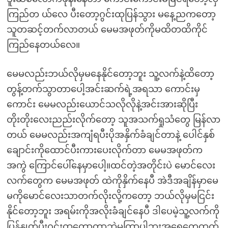
ကြည်တ ယ်လေ ပီးတော့ဂွင်းထုပြန်သွား မနေ့ညကတော့
သူတဆင့်တက်လာတယ် မေမအဖုတ်ကိုမထိတထိကိုင်
ကြည်နေတယ်လေ။
မေမလည်းဘယ်လိုမှမနေနိုင်တော့ဘူး သူ့လက်နဲ့ထိတော့
တွန့်တက်သွာတာပေါ့အင်းဆက်ရဲ့အရသာ ကောင်းမှ
ကောင်း မေမလည်းယောင်သလိုလိုနဲ့အင်းအားဆိုပြီး
တိုးတိုးလေးညည်းလိုက်တော့ သူအသက်ရှုသံတွေ မြန်လာ
တယ် မေမလည်းအကျံရပီးပိုအနှိက်ခံချင်တာနဲ့ ပေါင်နှစ်
ချောင်းကိုထောင်ပီးကားပေးလိုက်တာ မေမအဖုတ်က
အကွဲ ကြောင်ပေါ်နေမှာပေါ့။ထင်တဲ့အတိုင်းပဲ မောင်လေး
လက်တွေက မေမအဖုတ် ထဲကိုနှိက်နေပီ အဲဒီအချိန်မှာမေ
မကိုမောင်လေးသာတက်လိုးလို့ကတော့ ဘယ်လိုမှမငြင်း
နိုင်တော့ဘူး အရမ်းကိုအလိုးခံချင်နေပီ ဒါပေမဲ့သူ့လက်ကို
ပြန်နှုတ်ပီးဂွင်းထုတောတာဘဲမကြာပါဘူးအရေတွေထွက်