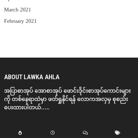
March 2021
February 2021
ABOUT LAWKA AHLA
အပြာစာအုပ် အောစာအုပ် ဖောင်းဒိုင်းစာအုပ်ကောင်းများ
ကို တစ်နေရာထဲမှာ ဖတ်ရှုနိုင်ရန် လောကအလှမှ စုစည်း
ပေးထားပါတယ်…..