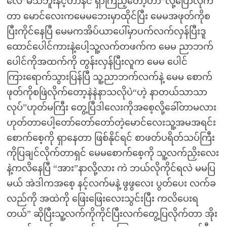
လေ”မသိဘူးနင့်ဟာနင် ရှာကြည့်တော့ဟာ”လို့ပြောလိုက်
တာ မောင်လေးကမေမဘေးမှာထိုင်ပြီး မေမအဖုတ်ကိုစ
ပြီးကိုင်နေပြီ မေမကအိပ်ယာပေါ်မှာပက်လက်လှန်ပြီးဒူ
ထောင်ပေါင်ကားနဲ့ပေါ့သူ့လက်တဖက်က မေမ ညာဘက်
ပေါင်ကိုအထက်ကို တွန်းလှန်ပြီးလူက မေမ ပေါင်
ကြားရောက်သွားပြန်ပြီ သူ့ညာဘက်လက်နဲ့ မေမ စောက်
ဖုတ်ကိုစဖြဲလိုက်တော့နဲနဲနာသလိုပဲ“ဟဲ့ နာတယ်သာသာ
လုပ်”ဟုတ်မကြီး တွေ့ပြီဒါလေးကိုအစေ့လို့ခေါ်တာမလား
ဟုတ်တာပေါ့တော်တော်တော်တဲ့မောင်လေးသူ့အမအရင်း
စောက်စေ့ကို ရှာနေတာ ဖြစ်နိုင်ရင် စာဖတ်ပရိတ်သပ်ကြီး
ကိုပြချင်လိုက်တာရှင် မေမစောက်စေ့ကို သူ့လက်ညှိးလေး
နဲ့ကလိနေပြီ “အား”နာလို့လား ကဲ ဘယ်လိုကိုင်ရလဲ မမပြ
မယ် အဲဒါကအစေ့ နင့်လက်မနဲ့ ဖွဖွလေး ပွတ်ပေး လက်ခ
လည်ကို အထဲကို ဖြေးဖြေးလေးသွင်းပြီး ကလိပေးရ
တယ်” ဆိုပြီးသူ့လက်ကိုကိုင်ပြီးလက်တွေ့ပြလိုက်တာ အိုး