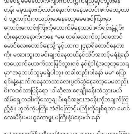
အဖေနဲ့ မေမယောက်ကျားကလက္ဘက်ရည်ဆိုင်သွားနေ
တုန်း မေ့အနားကိုလာပီးနောက်ကနေအတင်းဖက်တော့တာ
ပဲ သူ့ဟာကြီးကလည်းမာနေတော့မေမဖင်ကြားမှာ
ကောင်းကောင်းကြီးကိုထောက်မိနေတာပဲဖက်ရင်းနဲ့နှဲ့ပီး
ထိုးနေတာနောက်ကနေ “မမ တခါလောက်လုပ်ရအောင်
မောင်လေးတောင်နေလို့”နင့်ဟာက၂၄နာရီတောင်နေတာ
ကိုး မအားဘူးထမင်းချက်နေတယ်နင်သိပ်အတင့်မရဲနဲ့နော်
တယောက်ယောက်သာမြင်သွားရင် နင်နဲ့ငါနဲ့အတူတူသေရ
မှာ”အခုဘယ်သူမှမရှိပါဘူး တခါတည်းပါနော် မမ” ပြော
ရင်းနဲ့နောက်ကနေသာသာလေးပွတ်ဆွဲနေတော့မေမလည်း
ဖီးကဝင်လာပြန်ရော “ဒါဆိုလာ ရေချိုးခန်းထဲသွားမယ်
အိမ်ရှေ့တခါးကိုလော့ချ ပီးရင်အဖွားအခန်းကိုတချက်ကြ
ည့်ခဲ့။ ဟုတ်ကဲ့မကြီး အဲဒါကြောင့်မကြီးကိုချစ်ရတာ မောင်
လေးမိန်းမမယူတော့ဖူး မကြီးနဲ့ပဲနေမယ် နော်”