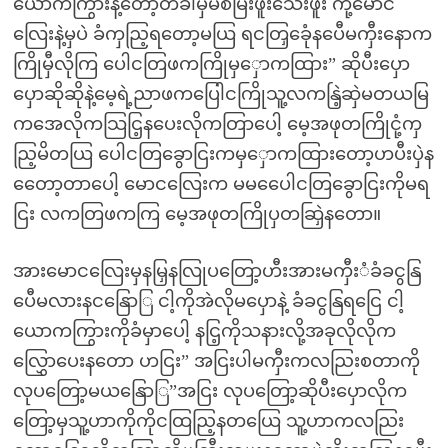
ယောကကြွားနဲ့တော့တခါမှမစမြးဖူးသေးဖူး ကို့မောင
လြေးနဲ့မှပဲ ခံကှညြ့ရတော့မယြ ရငတြှခေုံနပေီမကှီးနောက
ကြိုမှီလိုကြ ပေါငတြဖကကြိုမှှောကထြား” ဆိုပီးပှော
ပှောဆိုဆိုနဲ့မေ့ရဲ့ညာဖကပြေါငကြိုသူ့လကနြဲ့ဆှဲမတယမြ
ကအေလိုကသြငြ့နပေးလိုကတြာပေါ့ မေ့အဖုတကြိုငုံ့ကှ
ညြ့မိတယြ ပေါငတြခွောငြးကမှှောကထြားတော့ဟပီးပှဲန
တေော့တာပေါ့ မောငလြေးက မမပေေါငတြခွောငြးကိုမရ
ငြး လကတြဖကကြ မေ့အဖုတကြိုပှတဆြှဲနတော။
အားမောငလြေးမှနမြှနလြုပတြော့ဟီးအားမကှီးံခံခငွနြ
ပေီမလားနငနြောြ ငါ့ကိုအဲလိုမပှောနဲ့ ခံခငွနြရငြေ ငါ့
ယောကကြွားကိုခံမှာပေါ့ နငြ့ကိုသနားလို့အခုလိုလိုက
လြွှောပေးနတော ဟငြး” အငြးပါမကှီးကလညြးစတာကို
လုပတြော့မယနြောြ”အငြး လုပတြော့ဆိုပီးပှောလိုက
တြော့မှသူ့ဟာကိုကိုငထြညြ့နတယြေ သူ့ဟာကလညြး