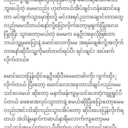
ဘူးပေါ့တဲ့ မေမလည်း ဟုတ်တယ်အိပ်ချင်ဟန်ဆောင်နေ
တာ မင်းရှက်သွားမှာစိုးလို့ မင်းအရင်ညကချောင်းတာတွေ
လည်းမမသိတယ်နော်လို့ပြောလိုက်တော့မှရှက်ပြုံးလေး
ပြုံးပြီး သွားတော့မယ်တဲ့ မေမက နေဦးအခုလိုဖြစ်တာ
ဘယ်သူ့မှမပြောနဲ့ မောင်လေးကိုမမ အရမ်းချစ်လို့အလိုက်
တာနော်ဆိုပီးသူ့ကိုမတ်တတ်ရပ်ပီး ရင်းချင်း အပ်ဖက်
လိုက်တယ်။
မောင်လေးပြန်ထိုင်နေဦးဆိုပီးမေမတခါးကိုး ဂျက်ထိုးု
လိုက်တယ် ပြီးတော့ မောင်လေးအခုဘာသိချင်လည်းမမ
သင်ပေးမယ် ဆိုတော့ မနက်ဖန်ကျမှသင်ပေးတဲ့ကျူရှုင်ပိ
ပ်တယ် ဖေဖေအလုပ်သွာတာနဲ့ စမယ်ဆိုပြီးပြောတော့မေမ
လည်းအင်းဒါဆိုလည်းသွားအိပ်တော့ ဆိုပီးပေးပြန်လိုက်ရ
တယ် အဲဒါနဲ့မနက်ကဆယ်နာရီလောက်ကျတော့မမ
သင်တန်းစမယ်တဲ့လေ မီးဖိုထဲမှာ ဟဲ့နေဦးထမင်းစားပီး