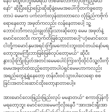
နေပီ မထူးပါဘူးမမရယ် တစ်ခါလောက်လုပ်ကြည့်မယ်
နော်” ဆိုပြီးပြောပြောဆိုဆိုနဲ့မေမအပေါ်ကိုတက်ခွတော့
တာပဲ မေမက ပက်လက်းလှန်ထားတာလေ လုံခြည်ကဗိုက်
ရောနေတော့ အဖုတ်ကလည်း လန်နေတာပေါ့ သူ့
ဘောင်းဘီကလည်းချွတ်ပြီးသားဆိုတော့ မေမ အဖုတ်နဲ့
မောင်လေးလီး ကကွက်တိဖြစ်သွားတာပေါ့“ဟဲ့မောင်လေး
ငါတို့ကမောင်နှမအရင်းကြီးမကောင်းဘူးထင်တယ်နော်မရ
တော့ဘူးမကြီးဘာဖြစ်ဖြစ်လုပ်တော့မယ်” ဆိုပီး
နွားသိုးကြိုးပြတ်အတင်းမေမပေါင်ကြားကိုထိုင်ပီသူ့လီးကို
မေမအဖုတ်ထဲထည့်တော့တာပါပဲရှင်မေမဟာကလည်း
အရည်တွေနဲ့ရွှဲနေတော့ တန်းပီးဝင်သွားပါလေရော စစ
ခြင်းအတင်းဆောင်ထိုးတော့နာတာပေါ့။
အားမောင်လေးဖြည်းဖြည်းလုပ် မမနာတယ်” စကားပြန်ကို
မရတော့ဘူး မောင်လေးမေမကိုလိုးနေပီ “အားအင်းရှီးအာ