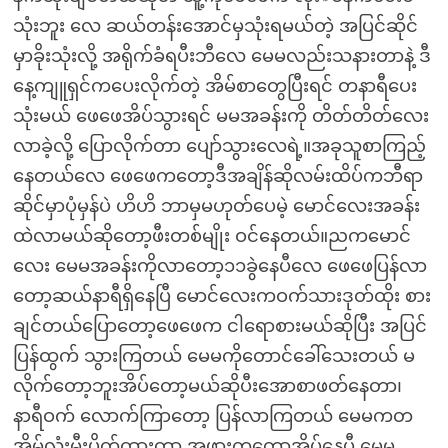
သုံးဘူး လေ ဆယ်တန်းအောင်မှသုံးရမယ်တဲ့ အပြင်ဆိုင်
မှာခိုးသုံးလို့ အရိုက်ခံရပီးဘီလေ မေမလည်းသနားတာနဲ့ ဒီ
နေ့ကျူရှင်ကပေးလိုက်တဲ့ အိမ်စာတွေပြီးရင် တနာရီပေး
သုံးမယ် ဖေဖေအိပ်သွားရင် မမအခန်းကို တိတ်တိတ်လေး
လာခဲ့လို့ ပြောလိုက်တာ ပျော်သွားလေရဲ့။အခုသူစာကြည့်
နေတယ်လေ ဖေဖေကတော့ဒီအချိန်ဆိုလမ်းထိပ်ကဘီရာ
ဆိုင်မှာပုံမှန်ပဲ ဟိဟိ ဘာမှမဟုတ်ပေမဲ့ မောင်လေးအခန်း
ထဲလာမယ်ဆိုတော့ဖီးတစ်မျိုး ဝင်နေတယ်။ညကမောင်
လေး မေမအခန်းကိုလာတော့၁၁ခွဲနေပီလေ ဖေဖေပြန်လာ
တော့ဆယ်နာရီရှိနေပြီ မောင်လေးကဝက်သားဒုတ်ထိုး စား
ချင်တယ်ပြောတော့ဖေဖေက ငါရောစားမယ်ဆိုပြီး အပြင်
ပြန်ထွက် သွားကြတယ် မေမကိုတောင်ခေါ်သေးတယ် မ
လိုက်တော့ဘူးအိပ်တော့မယ်ဆိုပီးအောစာဖတ်နေတာ၊
နာရီဝက် လောက်ကြာတော့ ပြန်လာကြတယ် မေမကတ
အိမ်လုံးမီးပိတ်ထားတာ အဖွားကတော့အိပ်နေပီ မေမ