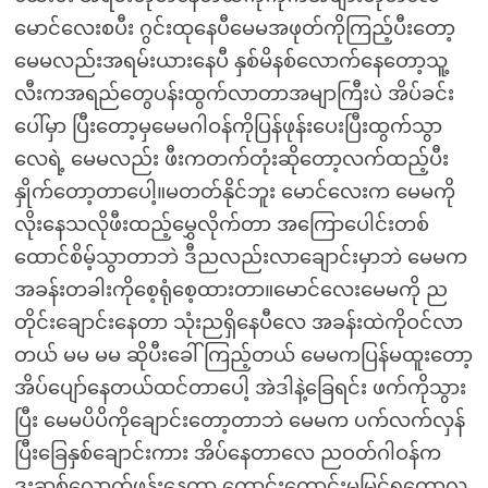
မောင်လေးစပီး ဂွင်းထုနေပီမေမအဖုတ်ကိုကြည့်ပီးတော့
မေမလည်းအရမ်းယားနေပီ နှစ်မိနစ်လောက်နေတော့သူ့
လီးကအရည်တွေပန်းထွက်လာတာအမျာကြီးပဲ အိပ်ခင်း
ပေါ်မှာ ပြီးတော့မှမေမဂါဝန်ကိုပြန်ဖုန်းပေးပြီးထွက်သွာ
လေရဲ့ မေမလည်း ဖီးကတက်တုံးဆိုတော့လက်ထည့်ပီး
နှိုက်တော့တာပေါ့။မတတ်နိုင်ဘူး မောင်လေးက မေမကို
လိုးနေသလိုဖီးထည့်မွှေလိုက်တာ အကြောပေါင်းတစ်
ထောင်စိမ့်သွာတာဘဲ ဒီညလည်းလာချောင်းမှာဘဲ မေမက
အခန်းတခါးကိုစေ့ရုံစေ့ထားတာ။မောင်လေးမေမကို ည
တိုင်းချောင်းနေတာ သုံးညရှိနေပီလေ အခန်းထဲကိုဝင်လာ
တယ် မမ မမ ဆိုပီးခေါ်ကြည့်တယ် မေမကပြန်မထူးတော့
အိပ်ပျော်နေတယ်ထင်တာပေါ့ အဲဒါနဲ့ခြေရင်း ဖက်ကိုသွား
ပြီး မေမပိပိကိုချောင်းတော့တာဘဲ မေမက ပက်လက်လှန်
ပြီးခြေနှစ်ချောင်းကား အိပ်နေတာလေ ညဝတ်ဂါဝန်က
ဒူးဆစ်လောက်ဖုန်းနေတာ ကောင်းကောင်းမမြင်ရတော့လှ