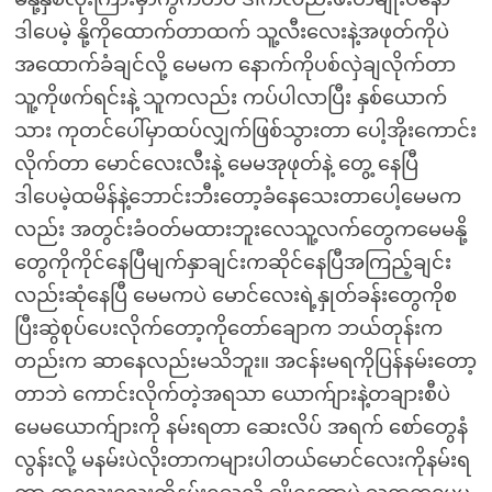
ဒါပေမဲ့ နို့ကိုထောက်တာထက် သူ့လီးလေးနဲ့အဖုတ်ကိုပဲ
အထောက်ခံချင်လို့ မေမက နောက်ကိုပစ်လှဲချလိုက်တာ
သူ့ကိုဖက်ရင်းနဲ့ သူကလည်း ကပ်ပါလာပြီး နှစ်ယောက်
သား ကုတင်ပေါ်မှာထပ်လျှက်ဖြစ်သွားတာ ပေါ့အိုးကောင်း
လိုက်တာ မောင်လေးလီးနဲ့ မေမအုဖုတ်နဲ့ တွေ့ နေပြီ
ဒါပေမဲ့ထမိန်နဲ့ဘောင်းဘီးတော့ခံနေသေးတာပေါ့မေမက
လည်း အတွင်းခံဝတ်မထားဘူးလေသူ့လက်တွေကမေမနို့
တွေကိုကိုင်နေပြီမျက်နှာချင်းကဆိုင်နေပြီအကြည့်ချင်း
လည်းဆုံနေပြီ မေမကပဲ မောင်လေးရဲ့နှုတ်ခန်းတွေကိုစ
ပြီးဆွဲစုပ်ပေးလိုက်တော့ကိုတော်ချောက ဘယ်တုန်းက
တည်းက ဆာနေလည်းမသိဘူး။ အငန်းမရကိုပြန်နမ်းတော့
တာဘဲ ကောင်းလိုက်တဲ့အရသာ ယောက်ျားနဲ့တချားစီပဲ
မေမယောက်ျားကို နမ်းရတာ ဆေးလိပ် အရက် စော်တွေနံ
လွန်းလို့ မနမ်းပဲလိုးတာကများပါတယ်မောင်လေးကိုနမ်းရ