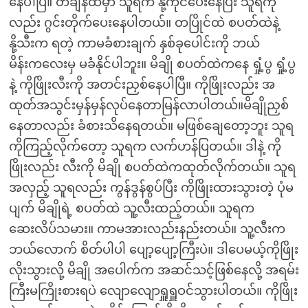
နေပါပြီ။ တချိန်ထဲမှာ သူရက နို့ကိုင်ပေးနေပြီး သူရကို
လည်း ဂွင်းတိုက်ပေးနေပါတယ်။ တပြိုင်ထဲ စပတ်ထဲနဲ့
နို့သီးက ရတဲ့ ကာမခံစားချက် နှစ်ခုပေါင်းကို ဘယ်
မိန်းကလေးမှ မခံနိုင်ပါဘူး။ မိချို စပတ်ထဲကနေ ရှုံ့ပွ ရှုံ့ပွ
နဲ့ ကိုဖြိုးလီးကို အတင်းညှစ်နေပါပြီ။ ကိုဖြိုးလည်း အ
ထုတ်အသွင်းမှန်မှန်လုပ်နေတာမြန်လာပါတယ်။မိချိုညှစ်
နေတာလည်း ခံစားသိနေရတယ်။ မဖြစ်ချေတော့ဘူး သူရ
ကိုကြည့်လိုက်တော့ သူရက လက်ဟန်ပြတယ်။ ဒါနဲ့ ကို
ဖြိုးလည်း လီးကို မိချို စပတ်ထဲကထုတ်လိုက်တယ်။ သူရ
အလှည့် သူရလည်း ကွန်ဒွန်စွပ်ပြီး ကိုဖြိုးထားသွားတဲ့ ပုံမ
ပျက် မိချိုရဲ့ စပတ်ထဲ သူ့လီးထည့်တယ်။ သူရက
ဆေးလိပ်သမား။ ကာမအားလည်းနည်းတယ်။ သူ့လီးက
ဘယ်လောက် စိတ်ပါပါ ပျော့ပျော့ကြီးပဲ။ ဒါပေမယ့်ကိုဖြိုး
လိုးသွားလို့ မိချို အပေါက်က အဆင်သင့်ဖြစ်နေလို့ အရမ်း
ကြီးမကြိုးစားရပဲ လျောလျောရှူရှူဝင်သွားပါတယ်။ ကိုဖြိုး