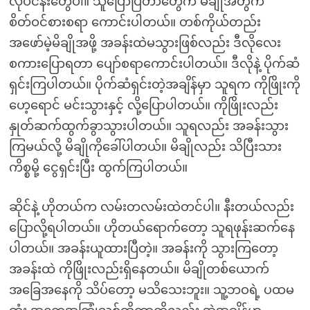
လုပ်ငန်းတွေပါ။ သူပြောပြတာတွေက မိချိုအတွက်
စိတ်ဝင်စားစရာ ကောင်းပါတယ်။ တစ်ကိုယ်တည်း
အဖော်မဲ့မိချိုအဖို့ အခန်းထဲမသွားဖြစ်လည်း ဒီလိုလေး
စကားပြောရတာ ပျော်စရာကောင်းပါတယ်။ ဒီလိုနဲ့ ပိုက်ဆံ
ရှင်းကြပါတယ်။ ပိုက်ဆံရှင်းတဲ့အချိန်မှာ သူရက ကိုဖြိုးကို
ဟေ့ရောင် မင်းသွားနှင့် လို့ပြောပါတယ်။ ကိုဖြိုးလည်း
နှုတ်ဆက်ထွက်ခွာသွားပါတယ်။ သူရလည်း အခန်းသွား
ကြမယ်လို့ မိချိုကိုခေါ်ပါတယ်။ မိချိုလည်း သိပြီးသား
ကိစ္စမို့ ငွေရှင်းပြီး ထွက်ကြပါတယ်။
ဆိုင်နဲ့ ဟိုတယ်က လမ်းတလမ်းထဲတင်ပါ။ နီးတယ်လည်း
ပြောလို့ရပါတယ်။ ဟိုတယ်ရောက်တော့ သူရဖုန်းဆက်နေ
ပါတယ်။ အခန်းယူထားပြီတဲ့။ အခန်းကို သွားကြတော့
အခန်းထဲ ကိုဖြိုးလည်းရှိနေတယ်။ မိချိုတစ်ယောက်
အခြေအနေကို သိပ်တော့ မသိသေးဘူး။ သူ့ဘဝရဲ့ ပထမ