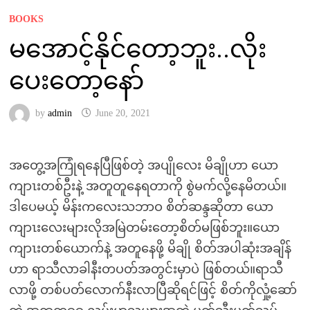
BOOKS
မအောင့်နိုင်တော့ဘူး..လိုး
ပေးတော့နော်
by
admin
June 20, 2021
အတွေ့အကြုံရနေပြီဖြစ်တဲ့ အပျိုလေး မိချိုဟာ ယော
ကျာၤးတစ်ဦးနဲ့ အတူတူနေရတာကို စွဲမက်လို့နေမိတယ်။
ဒါပေမယ့် မိန်းကလေးသဘာဝ စိတ်ဆန္ဒဆိုတာ ယော
ကျာၤးလေးများလိုအမြဲတမ်းတော့စိတ်မဖြစ်ဘူး။ယော
ကျာၤးတစ်ယောက်နဲ့ အတူနေဖို့ မိချို စိတ်အပါဆုံးအချိန်
ဟာ ရာသီလာခါနီးတပတ်အတွင်းမှာပဲ ဖြစ်တယ်။ရာသီ
လာဖို့ တစ်ပတ်လောက်နီးလာပြီဆိုရင်ဖြင့် စိတ်ကိုလှုံ့ဆော်