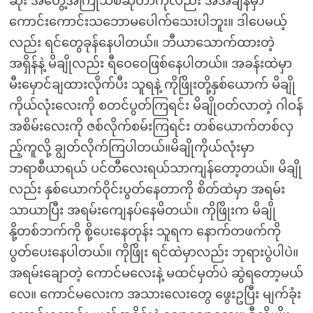
ဆုံး အတွေ့အကြုံသစ်ဆိုတာကိုလည်း အဲအချိန်မှာ
ကောင်းကောင်းသဘောမပေါက်သေးပါဘူး။ ဒါပေမယ့်
လည်း ရင်တွေခုန်နေပါတယ်။ ဘီယာသောက်ထားတဲ့
အရှိန်နဲ့ မိချိုလည်း ရီဝေဝေဖြစ်နေပါတယ်။ အခန်းထဲမှာ
မီးမှောင်ချထားလိုက်ပီး သူရနဲ့ ကိုဖြိုးတို့နှစ်ယောက် မိချို
ကိုယ်လုံးလေးကို စတင်ပွတ်ကြရင်း မိချိုဝတ်လာတဲ့ ဂါဝန်
အစိမ်းလေးကို ဇစ်လိုက်စမ်းကြရင်း တစ်ယောက်တစ်လှ
ည့်ကူလို့ ချွတ်လိုက်ကြပါတယ်။မိချိုကိုယ်လုံးမှာ
ဘရာစီယာရယ် ပင်တီလေးရယ်သာကျန်တော့တယ်။ မိချို
လည်း နှစ်ယောက်ဝိုင်းပွတ်နေတာကို စိတ်ထဲမှာ အရမ်း
သာယာပြီး အရမ်းကျေနပ်နေမိတယ်။ ကိုဖြိုးက မိချို
နို့တစ်ဘက်ကို စို့ပေးနေတုန်း သူရက နောက်တဖက်ကို
ပွတ်ပေးနေပါတယ်။ ကိုဖြိုး ရင်ထဲမှာလည်း ဘုရားပွဲပါပဲ။
အရမ်းချောတဲ့ ကောင်မလေးနဲ့ မထင်မှတ်ပဲ ဆွဲရတော့မယ်
လေ။ ကောင်မလေးက အသားလေးတွေ ဖွေးဥပြီး မျက်ခုံး