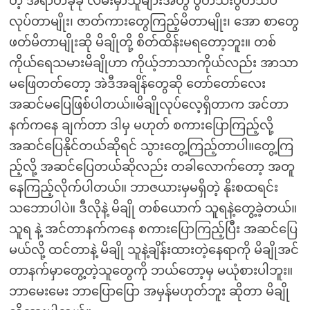
တဲ့ အရာတခုခု လမ်းမှာသူများအတွဲ ပွတ်သီးပွတ်သပ်
လုပ်တာမျိုး၊ ဇာတ်ကားတွေကြည့်မိတာမျိုး၊ အော စာတွေ
ဖတ်မိတာမျိုးဆို မိချိုတို့ စိတ်ထိန်းမရတော့ဘူး။ တစ်
ကိုယ်ရေသမားမိချိုဟာ ကိုယ့်ဘာသာကိုယ်လည်း အာသာ
မဖြေတတ်တော့ အဲဒီအချိန်တွေဆို တော်တော်လေး
အဆင်မပြေဖြစ်ပါတယ်။မိချိုလုပ်လေ့ရှိတာက အင်တာ
နက်ကနေ ချက်တာ ဒါမှ မဟုတ် စကားပြောကြည့်လို့
အဆင်ပြေနိုင်တယ်ဆိုရင် သွားတွေ့ကြည့်တာပါ။တွေ့ကြ
ည့်လို့ အဆင်ပြေတယ်ဆိုလည်း တခါလောက်တော့ အတူ
နေကြည့်လိုက်ပါတယ်။ ဘာဇယားမှမရှိတဲ့ နိုးစထရင်း
သဘောပါပဲ။ ဒီလိုနဲ့ မိချို တစ်ယောက် သူရနဲ့တွေ့ခဲ့တယ်။
သူရ နဲ့ အင်တာနက်ကနေ စကားပြောကြည့်ပြီး အဆင်ပြေ
မယ်လို့ ထင်တာနဲ့ မိချို သူနဲ့ချိန်းထားတဲ့နေရာကို မိချိုအင်
တာနက်မှာတွေ့တဲ့သူတွေကို ဘယ်တော့မှ မယုံစားပါဘူး။
ဘာမေးမေး ဘာပြောပြော အမှန်မဟုတ်ဘူး ဆိုတာ မိချို