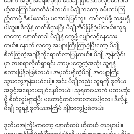
ခေါက် အခွင့်အရေးရခဲ့ရင် သေချာပြီးအောင်လုပ်ပေးပါမ
ယ့်အကြောင်းကတိခံပါတယ်။ မိချိုကတော့ စမ်းသပ်ကြ
ည့်တာမို့ ဒီစမ်းသပ်မှု မအောင်မြင်ဘူး။ ထပ်လုပ်ဖို့ ဆန္ဒမရှိ
ပါဘူး။ ဒီလိုနဲ့ တက်စီငှားပြီး မိချိုအိမ်ပြန်ခဲ့ပါတယ်။သူရ
ကတော့ နောက်တခါ မိချိုနဲ့ တွေ့ဖို့ မျှော်လင့်နေသေး
တယ်။ နောက် လတွေ အများကြီးကြာခဲ့ပြီးတော့ မိချို
စိတ်ကြွတဲ့အချိန်ကိုရောက်လာပြန်တယ်။ မိချို အွန်လိုင်း
မှာ စားစရာလိုက်ရှာရင်း ဘာမှမတွေ့တဲ့အဆုံး သူရနဲ့
စကားပြန်စဖြစ်တယ်။ အမှတ်မရှိတဲ့မိချို အပျော့ကြီး
သွားတွေ့အုန်းမယ်ပေါ့။ အင်း မိချိုလည်း သူရကို ဒုတိယ
အခွင့်အရေးပေးချင်နေမိတယ်။ သူရတယောက် ပထမဆုံး
မို့ စိတ်လှုပ်ရှားပြီး မတောင့်တင်းတာလားပေါ့လေ။ ဒီလိုနဲ့
မိချို သူရနဲ့ ဒုတိယအကြိမ် ချိန်းတွေ့ဖြစ်တယ်။
ဒုတိယအကြိမ်ကတော့ နောက်ထပ် ဟိုတယ် တခုမှာပါ။