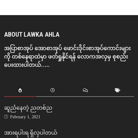
ABOUT LAWKA AHLA
အပြာစာအုပ် အောစာအုပ် ဖောင်းဒိုင်းစာအုပ်ကောင်းများ
ကို တစ်နေရာထဲမှာ ဖတ်ရှုနိုင်ရန် လောကအလှမှ စုစည်း
ပေးထားပါတယ်…..
ဆူညံနေတဲ့ ညတစ်ည
February 1, 2021
အားရပါးရ ရှိလှပါတယ်