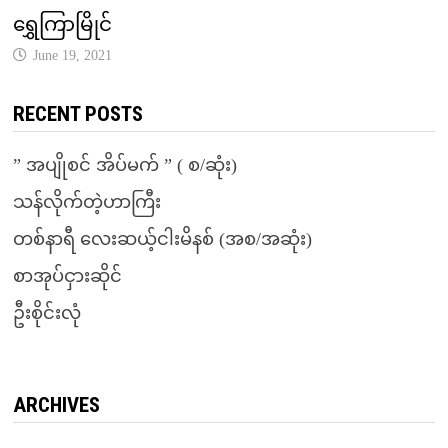
ရွှေကြာမြိုင်
June 19, 2021
RECENT POSTS
” အပျိုစင် အိပ်မက် ” ( စ/ဆုံး)
သန်လိုက်တဲ့ဟာကြီး
တစ်နာရီ လေးဆယ့်ငါးမိနစ် (အစ/အဆုံး)
စာအုပ်ငှားဆိုင်
ဦးစိုင်းလုံ
ARCHIVES