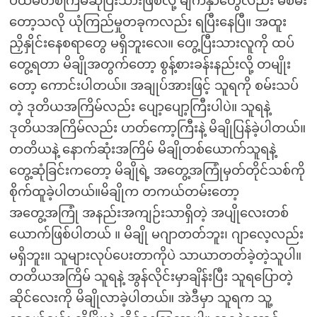
ပထမတစ်ကြိမ်ဆုံပြီးသားဖြစ်လို့ မျက်နှာတွေလည်း မစိမ်း
တော့သလို ယုံကြည်မှုတခုကလည်း ရပြီးနေပြီ။ အထူး
ညှိနှိုင်းနေစရာတွေ မရှိဘူးလေ။ တွေ့ပြီးသားလူကို ထပ်
တွေ့ရတာ မိချိုအတွက်တော့ စွန့်စားခန်းနည်းလို့ တမျိုး
တော့ ကောင်းပါတယ်။ အချုပ်အားဖြင့် သူရကို စမ်းသပ်
တဲ့ ဒုတိယအကြိမ်လည်း ပျော့ပျော့ကြီးပါပဲ။ သူရနဲ့
ဒုတိယအကြိမ်လည်း ဟတ်ကော့ကြီးနဲ့ မိချိုပြန်ခဲ့ပါတယ်။
တတိယနဲ့ နောက်ဆုံးအကြိမ် မိချိုတစ်ယောက်သူရနဲ့
တွေ့ဆုံခြင်းကတော့ မိချိုရဲ့ အတွေ့အကြုံမှတ်တိုင်သစ်ကို
စိုက်ထူခဲ့ပါတယ်။မိချိုက တကယ်တမ်းတော့
အတွေ့အကြုံ အနည်းအကျဉ်းသာရှိတဲ့ အပျိုလေးတစ်
ယောက်ဖြစ်ပါတယ် ။ မိချို မဂျာတတ်ဘူး၊ ဂျာလေ့လည်း
မရှိဘူး။ သူများလုပ်ပေးတာကိုပဲ သာယာတတ်ခဲ့တဲ့သူပါ။
တတိယအကြိမ် သူရနဲ့ အွန်လိုင်းမှာချိန်းပြီး သူရပြောတဲ့
ဆိုင်လေးကို မိချိုလာခဲ့ပါတယ်။ အဲဒီမှာ သူရက သူ့