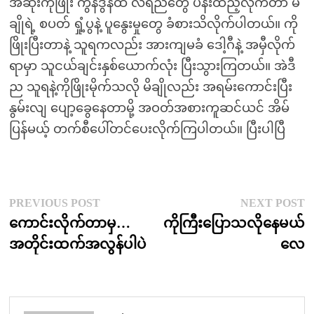
အဆုံးကိုဖြိုး ကွန်ဒွန်ထဲ လရည်တွေ ပန်းထည့်လိုက်တာ မိ
ချိုရဲ့ စပတ် ရှုံ့ပွနဲ့ ပူနွေးမှုတွေ ခံစားသိလိုက်ပါတယ်။ ကို
ဖြိုးပြီးတာနဲ့ သူရကလည်း အားကျမခံ ဒေါ့ဂီနဲ့ အမှီလိုက်
ရာမှာ သူငယ်ချင်းနှစ်ယောက်လုံး ပြီးသွားကြတယ်။ အဲဒီ
ည သူရနဲ့ကိုဖြိုးမိုက်သလို မိချိုလည်း အရမ်းကောင်းပြီး
နွမ်းလျ ပျော့ခွေနေတာမို့ အဝတ်အစားကူဆင်ယင် အိမ်
ပြန်မယ့် တက်စီပေါ်တင်ပေးလိုက်ကြပါတယ်။ ပြီးပါပြီ
Post
Previous
N
PREVIOUS POST
NEXT POST
post:
p
ကောင်းလိုက်တာမှ…
ကိုကြီးပြောသလိုနေမယ်
navigation
အတိုင်းထက်အလွန်ပါပဲ
လေ