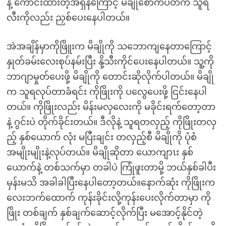
နဲ့ ကောင်းထားတဲ့အရှိန်ကြောင့် မိချိုစောက်ပတ်က သူရ
လီးကိုလည်း ညှစ်ပေးနေပါတယ်။
အဲအချိန်မှာကိုဖြိူးက မိချိုကို သဘောကျနေတာကြောင့်
နှုတ်ခမ်းလေးစုပ်နမ်းပြီး နို့သီးကိုင်ပေးနေပါတယ်။ သူ့ကို
ဘာဂျာမှုတ်ပေးဖို့ မိချိုကို တောင်းဆိုလိုက်ပါတယ်။ မိချို
က သူရလုပ်တာခံရင်း ကိုဖြိုးကို ပလွေပေးဖို့ ငြင်းနေပါ
တယ်။ ကိုဖြိုးလည်း မိန်းမလှလေးကို မခိုင်းရက်တော့တာ
နဲ့ ဂွင်းပဲ တိုက်ခိုင်းတယ်။ ဒီလိုနဲ့ သူရတလှည့် ကိုဖြိုးတလှ
ည့် နှစ်ယောက် လုံး မပြီးချင်း တလှည့်စီ မိချိုကို ပုံစံ
အမျိုးမျိုးနဲ့လုပ်တယ်။ မိချိုဆိုတာ ယောကျာၤး နှစ်
ယောက်နဲ့ တစ်သက်မှာ တခါပဲ ကြုံဖူးတာမို့ ဘယ်နှစ်ခါပီး
မှန်းမသိ အခါခါပြီးနေပါတော့တယ်။နောက်ဆုံး ကိုဖြိုးက
လေးဘက်ထောက် ကုန်းခိုင်းလို့ကုန်းပေးလိုက်တာမှာ ကို
ဖြိုး တစ်ချက် နှစ်ချက်ဆောင့်လိုက်ပြီး မအောင့်နိုင်တဲ့