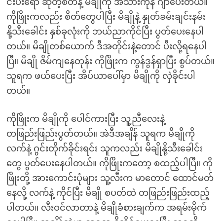
င်းပီးရော ဆိုတဲ့စိတ်နဲ့ မိချိုကို အသားကုန် ဂျာပေးတယ်။
ကိုဖြိုးကလည်း စိတ်တွေပါပြီး မိချိုနဲ့ နှုတ်ခမ်းချင်းနမ်း
နို့သီးခေါင်း နှစ်ခုလုံးကို ဘယ်ညာကိုင်ပြီး ပွတ်ပေးနေပါ
တယ်။ မိချိုတစ်ယောက် ဒီအတိုင်းနဲ့တောင် ပီးလို့ရနေပါ
ပြီ။ မိချို ဇိမ်ကျနေတုန်း ကိုဖြိုးက ကွန်ဒွန်ရှာပြီး စွပ်တယ်။
သူရက ဖယ်ပေးပြီး အိပ်ယာပေါ်မှာ မိချိုကို လှဲခိုင်းပါ
တယ်။
ကိုဖြိုးက မိချိုကို ပေါင်ကားပြီး သူ့ညီလေးနဲ့
တဖြည်းဖြည်းပွတ်တယ်။ အဲဒီအချိန် သူရက မိချိုကို
လက်နဲ့ ဂွင်းတိုက်ခိုင်းရင်း သူကလည်း မိချိုနို့သီးခေါင်း
တွေ ပွတ်ပေးနေပါတယ်။ ကိုဖြိုးကတော့ စထည့်ပါပြီ။ ကို
ဖြိုးတို့ အားကောင်းပုံများ သူ့လီးက မာတောင် ထောင်မတ်
နေလို့ လက်နဲ့ ကိုင်ပြီး မိချို စပတ်ထဲ တဖြည်းဖြည်းထည့်
ပါတယ်။ လီးဝင်လာတာနဲ့ မိချိုခံစားချက်က အရမ်းမိုက်