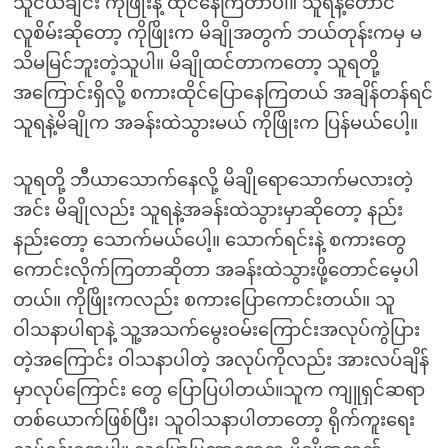
သူငယ်ချင်း ကိုဖြိုးနဲ့ ထိုင်နေကြတာပါ။ သူရနဲ့တောင်
လူစိမ်းဆိုတော့ ကိုဖြိုးက မိချိုအတွက် ဘယ်တုန်းကမှ မ
သိမမြင်ဘူးတဲ့သူပါ။ မိချိုထင်တာကတော့ သူရတို့
အကြောင်းရှိလို့ စကားထိုင်ပြောနေကြတယ် အချိန်တန်ရင်
သူရနဲ့မိချိုက အခန်းထဲသွားမယ် ကိုဖြိုးက ပြန်မယ်ပေါ့။
သူရတို့ ဘီယာသောက်နေလို့ မိချိုရောသောက်မလားတဲ့
အင်း မိချိုလည်း သူရနဲ့အခန်းထဲသွားမှာဆိုတော့ နည်း
နည်းတော့ သောက်မယ်ပေါ့။ သောက်ရင်းနဲ့ စကားတွေ
ကောင်းလိုက်ကြတာဆိုတာ အခန်းထဲသွားဖို့တောင်မေ့ပါ
တယ်။ ကိုဖြိုးကလည်း စကားပြောကောင်းတယ်။ သူ
ဝါသနာပါရာနဲ့ သူ့အသက်မွေးဝမ်းကြောင်းအလုပ်ကွဲပြား
တဲ့အကြောင်း ဝါသနာပါတဲ့ အလုပ်ကိုလည်း အားလပ်ချိန်
မှာလုပ်ကြောင်း တွေ ပြောပြပါတယ်။သူက ကျူရှင်ဆရာ
တစ်ယောက်ဖြစ်ပြီး၊ သူဝါသနာပါတာတော့ ရိုက်ကူးရေး