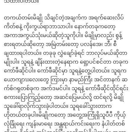
သိထားပါတယ်။
တကယ်တမ်းမိချို သိချင်တဲ့အချက်က အရက်ဆေးလိပ်
ကိတ်စနဲ့ ကိုးကွယ်ရာဘာသာပါ။ နောက်တခုကတော့
အကာအကွယ်သုံးမယ်ဆိုတဲ့သူကိုပါ။ မိချိုမှာလည်း စွန့်
စားရတယ်ဆိုတော့ အမြဲတမ်းတော့ ပလန်အေ၊ ဘီ၊ စီ
ချထားရပါတယ်။ တခုခု လွှဲချော်ခဲ့ရင် ဘာလုပ်မယ်ဆိုတာ
မျိုးပါ။ သူရနဲ့ ချိန်းထားတဲ့နေရာက ရှော့ပင်စင်တာ တခုက
ကော်ဖီဆိုင်ပါ။ ကော်ဖီဆိုင်မှာ သူရနဲ့တွေ့ပါတယ်။ သူရက
ယောကျာၤးလေးတွေ ကြားမှာ နာမည်ကြီး အင်တာနက် ဆ
က်စ်ဂရုတစ်ခုက အက်ဒမင်ပါ။ သူရနဲ့ ကော်ဖီဆိုင်ထိုင်ရင်း
စကားပြောကြည့်တော့ အဆင်ပြေမယ်လို့ ထင်ရလို့ မိချို
သူခေါ်ရာလိုက်သွားခဲ့ပါတယ်။ သူရခေါ်သွားတာက
ဟိုတယ်တခုပါ။မိချိုကတော့ အတွေ့အကြုံရှိသူပီပီ ကိုယ့်
လုံခြုံရေး ကျန်းမာရေး အန္တရာယ်ကင်းရေးက နံပါတ်တစ်