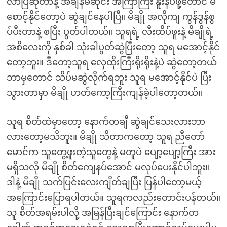
လာပြီဆိုတာနဲ့ အချိန်မဆိုင်း အကြာကြီး နူးနပ်ဖို့တောင် မ
စောင့်နိုင်တော့ပဲ ဆွဲချင်နေပါပြီ။ မိချို အလိုကျ ကွန်ဒွန်စွ
ပ်ပီးတာနဲ့ စပြီး ပွတ်ပါတယ်။ သူရရဲ့ လီးထိပ်ဖူးနဲ့ မိချိုရဲ့
အစိလေးကို နှစ်ခါ သုံးခါပွတ်ဆွဲပြီးတော့ သူရ မအောင့်နိုင်
တော့ဘူး။ ဒီတော့သူရ လှေထိုးကြီးရိုးရိုးနဲ့ပဲ ဆွဲတော့တယ်
ဘာမှတောင် သိပ်မဆွဲလိုက်ရဘူး သူရ မအောင့်နိုင်ပဲ ပြီး
သွားတာမှာ မိချို ဟတ်ကော့ကြီးကျန်ခဲ့ပါတော့တယ်။
သူရ စိတ်ထဲမှာတော့ နောက်တချီ ဆွဲချင်သေးလားဘာ
လားတော့မသိဘူး။ မိချို သိတာကတော့ သူရ ညီတော်
မောင်က သူတွေ့ဖူးတဲ့သူတွေနဲ့ မတူပဲ ပျော့ပျော့ကြီး အား
မရှိသလို မိချို စိတ်ကျေနပ်အောင် မလုပ်ပေးနိုင်ပါဘူး။
ဒါနဲ့ မိချို သက်ပြင်းလေးကျိတ်ချပြီး ပြန်ပါတော့မယ့်
အကြောင်းပြောရပါတယ်။ သူရကလည်းတောင်းပန်တယ်။
သူ စိတ်အရမ်းပါလို့ အမြန်ပြီးချင်ကြောင်း နောက်တ