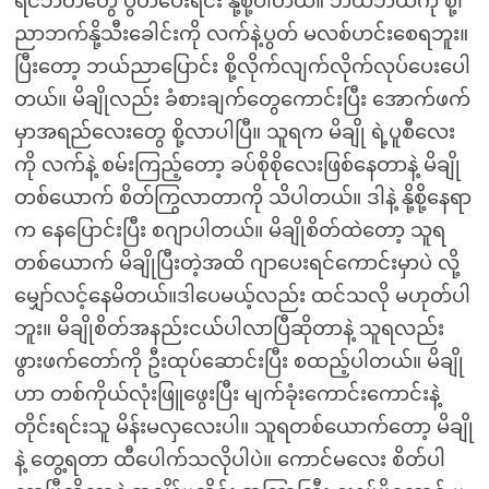
ရင်ဘတ်တွေ ပွတ်ပေးရင်း နို့စို့ပါတယ်။ ဘယ်ဘယ်ကို စို့၊
ညာဘက်နို့သီးခေါင်းကို လက်နဲ့ပွတ် မလစ်ဟင်းစေရဘူး။
ပြီးတော့ ဘယ်ညာပြောင်း စို့လိုက်လျက်လိုက်လုပ်ပေးပေါ
တယ်။ မိချိုလည်း ခံစားချက်တွေကောင်းပြီး အောက်ဖက်
မှာအရည်လေးတွေ စို့လာပါပြီ။ သူရက မိချို ရဲ့ပူစီလေး
ကို လက်နဲ့ စမ်းကြည့်တော့ ခပ်စိုစိုလေးဖြစ်နေတာနဲ့ မိချို
တစ်ယောက် စိတ်ကြွလာတာကို သိပါတယ်။ ဒါနဲ့ နို့စို့နေရာ
က နေပြောင်းပြီး စဂျာပါတယ်။ မိချိုစိတ်ထဲတော့ သူရ
တစ်ယောက် မိချိုပြီးတဲ့အထိ ဂျာပေးရင်ကောင်းမှာပဲ လို့
မျှော်လင့်နေမိတယ်။ဒါပေမယ့်လည်း ထင်သလို မဟုတ်ပါ
ဘူး။ မိချိုစိတ်အနည်းငယ်ပါလာပြီဆိုတာနဲ့ သူရလည်း
ဖွားဖက်တော်ကို ဦးထုပ်ဆောင်းပြီး စထည့်ပါတယ်။ မိချို
ဟာ တစ်ကိုယ်လုံးဖြူဖွေးပြီး မျက်ခုံးကောင်းကောင်းနဲ့
တိုင်းရင်းသူ မိန်းမလှလေးပါ။ သူရတစ်ယောက်တော့ မိချို
နဲ့ တွေ့ရတာ ထီပေါက်သလိုပါပဲ။ ကောင်မလေး စိတ်ပါ