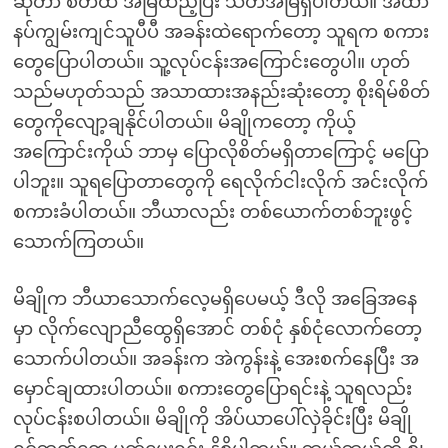
ဆိုတာ စိတ်ထဲ အမြဲထည့်ပြီး သတိအမြဲရှိပါတယ်။ အထာ
နပ်ကျွမ်းကျင်သူပီပီ အခန်းထဲရောက်တော့ သူရက စကား
တွေပြောပါတယ်။ သူ့လုပ်ငန်းအကြောင်းတွေပါ။ ဟုတ်
သည်မဟုတ်သည် အသာထားအနည်းဆုံးတော့ စိုးရိမ်စိတ်
တွေကိုလျော့ချနိုင်ပါတယ်။ မိချိုကတော့ ကိုယ့်
အကြောင်းကိုယ် ဘာမှ ပြောလိုစိတ်မရှိတာကြောင့် မပြော
ပါဘူး။ သူရပြောတာတွေကို ရေလိုက်ငါးလိုက် အင်းလိုက်
စကားခံပါတယ်။ ဘီယာလည်း တစ်ယောက်တစ်ဘူးဖွင့်
သောက်ကြတယ်။
မိချိုက ဘီယာသောက်လေ့မရှိပေမယ့် ဒီလို အခြေအနေ
မှာ လိုက်လျောညီထွေရှိအောင် တစ်ငုံ နှစ်ငုံလောက်တော့
သောက်ပါတယ်။ အခန်းက အဲကွန်းနဲ့ အေးစက်နေပြီး အ
မှောင်ချထားပါတယ်။ စကားတွေပြောရင်းနဲ့ သူရလည်း
လုပ်ငန်းစပါတယ်။ မိချိုကို အိပ်ယာပေါ်လှဲခိုင်းပြီး မိချို