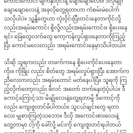
ကောင်းကောင်း မျက်နှာဝိုင်းနဲ့ ချောချောလေး။ ဒီလိုမျိုး
ချောချောလေးနဲ့ အခုလိုတွေ့ရတာဟာ ကံစမ်းမဲပေါက်
သလိုပါပဲ။ သူ့နို့တွေဟာ လုံးဝိုင်းပြီးတင်းနေတာကိုင်လို့
လည်းအရမ်းကောင်း စို့လို့လည်းအရမ်းကောင်း။ စို့ပေးနေ
ရင်း ခြေတွေလက်တွေ ကော့ကန်လှုပ်ရှားနေတာကိုကြည့်
ပြီး ကောင်မလေးလည်း အရမ်းကောင်းနေမှာသိပါတယ်။
သိဆို သူရကလည်း တဖက်ကနေ စို့ပေးကိုင်ပေးနေတာ
ကိုး။ ကိုဖြိုး လည်း စိတ်တွေ အရမ်းလှုပ်ရှားပြီး အောက်က
ညီလေးကလည်း အရမ်းတောင် မတ်နေပါပြီ။ သူရကို ကြ
ည့်လိုက်တော့လည်း ဖီလင် အတော် တက်နေတဲ့ပုံပါပဲ။ ဒီ
ကောင့်ကြောင့်သာ မိချိုလေးနဲ့တွေ့ရတာမို့ ဒီကောင့်ကို
လည်း ကျေးဇူးတင်မိပါတယ်။ သူငယ်ချင်းတွေ ရတာ
လေး မျှစားကြတဲ့သဘော။ ဒီလို အကောင်းစားလေးနဲ့
တွေ့တာမှာ ငါ့ကို ခေါ်လို့ မင်းကို ကျေးဇူးတင်ရပါတယ်