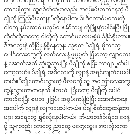
ဟေ့ကောင်ကြီးရေ။ ငါတို့ တစ်ယောက်တစ်လှည့် လုပ်ကြ
တာပေါ့ကွာ။ သူရစိတ်ထဲမှာလည်း အရမ်းဖီးတက်နေတဲ့ မိ
ချိုကို ကြည့်ပီးကျေနပ်လို့နေပါတယ်။ဒီကောင်မလေးကို
ငါကျေနပ်အောင် မလုပ်ပေးနိုင်သမျှ ကိုဖြိုးနဲ့ပေါင်းပြီး ဖြို
လိုက်လို့ကတော့ ငါတို့ကို ကောင်မလေးမစွဲပဲ ခံနိုင်ရိုးလား။
ဒီအတွေးနဲ့ ကိုဖြိုးနို့စို့နေတုန်း သူရက မိချိုရဲ့ ဗိုက်တွေ
ပေါင်လေးတွေကို လက်လေးနဲ့ ဖွဖွပွတ် ပြီးတော့ လျှာလေး
နဲ့ အောက်အထိ ဆွဲယူသွားပြီး မိချိုကို စပြီး ဘာဂျာမှုတ်ပါ
တော့တယ်။ မိချိုရဲ့ အစိလေးကို လျှာနဲ့ အရင်လျက်ပေးပါ
တယ်။မိချိုကောင်းသွားတဲ့ ဖီလင်ကို သူ့ အကြောလေးတွေ
တွန့်သွားတာကနေသိပါတယ်။ ပြီးတော့ မိချိုကို ပေါင်
ကားခိုင်းပြီး စပတ် ၂ခြမ်း အစွမ်းကုန်ဖြဲပြီး အောက်ကနေ
အပေါ်ကို လျှာနဲ့ လျက်ပေးပါတယ်။ မိချိုစိတ်တွေထန်တာ
များ အရေတွေ ရွှဲစိုလို့နေပါတယ်။ ဘီယာတန်ခိုးရီဝေ ဝေနဲ့
မို့ သူရလည်း ဘာတွေ ညာတွေ မတွေးဘူး။ အားလုံးကော