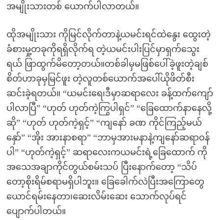
အမျိုးသားတစ် ယောက်ပါလာတယ်။
ထိုအမျိုးသား ကိုမြင်လိုက်တာနဲ့ယမင်းရင်ထဲနွေး ထွေးတဲ့
ခံစားမှု့တခုကိုရရှိလိုက်ရ တဲ့ယမင်းပါးပြင်မှာရှက်သွေး
ရယ် ဖြာထွက်မိတော့တယ်။တစ်ခါမှမဖြစ်ပေါ်ခဲ့ဖူးတဲ့ချစ်
စိတ်ဟာခုမှမြင်ဖူး တဲ့လူတစ်ယောက်အပေါ်ယိုဖိတ်စီး
ဆင်းခဲ့ရတယ်။ “ယမင်းရေ၊ဒီမှာဆရာလေး ခန့်ထက်ကျော်
ပါလာပြီ” “ဟုတ် ဟုတ်ကဲ့ကြွပါရှင်” “ခြေထောက်နာနေလို့
ဆို” “ဟုတ် ဟုတ်ကဲ့ရှင့်” “ကျနော် ခဏ ကိုင်ကြည့်မယ်
နှော်” “အိုး အားနာစရာ” “ဘာမှအားမနာနဲ့ကျနော်ဆရာဝန်
ပါ” “ဟုတ်ကဲ့ရှင့်” ဆရာလေးကယမင်းရဲ့ခြေထောက် ကို
အသေအချာကိုင်တွယ်စမ်းသပ် ပြီးနောက်တော့ “သိပ်
တော့စိုးရိမ်စရာမရှိပါဘူး။ ခြေခေါက်လဲပြီးအကြောတွေ
ယောင်ရမ်းနေတာ၊ဆေးလိမ်းဆေး သောက်လုပ်ရင်
ပျောက်ပါတယ်။