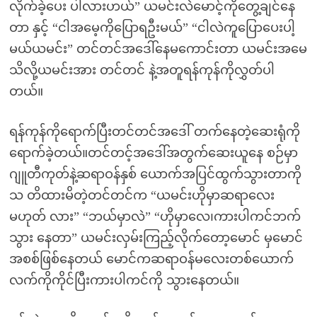
လိုက်ခဲ့ပေး ပါလားဟယ်” ယမင်းလဲမောင့်ကိုတွေ့ချင်နေ
တာ နှင့် “ငါအမေ့ကိုပြောရဦးမယ်” “ငါလဲကူပြောပေးပါ့
မယ်ယမင်း” တင်တင်အဒေါ်နေမကောင်းတာ ယမင်းအမေ
သိလို့ယမင်းအား တင်တင် နဲ့အတူရန်ကုန်ကိုလွှတ်ပါ
တယ်။
ရန်ကုန်ကိုရောက်ပြီးတင်တင်အဒေါ် တက်နေတဲ့ဆေးရုံကို
ရောက်ခဲ့တယ်။တင်တင့်အဒေါ်အတွက်ဆေးယူနေ စဉ်မှာ
ဂျူတီကုတ်နဲ့ဆရာဝန်နှစ် ယောက်အပြင်ထွက်သွားတာကို
သ တိထားမိတဲ့တင်တင်က “ယမင်းဟိုမှာဆရာလေး
မဟုတ် လား” “ဘယ်မှာလဲ” “ဟိုမှာလေ၊ကားပါကင်ဘက်
သွား နေတာ” ယမင်းလှမ်းကြည့်လိုက်တော့မောင် မှမောင်
အစစ်ဖြစ်နေတယ် မောင်ကဆရာဝန်မလေးတစ်ယောက်
လက်ကိုကိုင်ပြီးကားပါကင်ကို သွားနေတယ်။