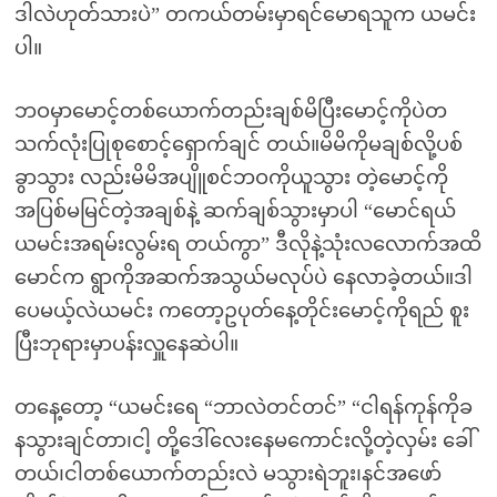
ဒါလဲဟုတ်သားပဲ” တကယ်တမ်းမှာရင်မောရသူက ယမင်း
ပါ။
ဘဝမှာမောင့်တစ်ယောက်တည်းချစ်မိပြီးမောင့်ကိုပဲတ
သက်လုံးပြုစုစောင့်ရှောက်ချင် တယ်။မိမိကိုမချစ်လို့ပစ်
ခွာသွား လည်းမိမိအပျိူစင်ဘဝကိုယူသွား တဲ့မောင့်ကို
အပြစ်မမြင်တဲ့အချစ်နဲ့ ဆက်ချစ်သွားမှာပါ “မောင်ရယ်
ယမင်းအရမ်းလွမ်းရ တယ်ကွာ” ဒီလိုနဲ့သုံးလလောက်အထိ
မောင်က ရွာကိုအဆက်အသွယ်မလုပ်ပဲ နေလာခဲ့တယ်။ဒါ
ပေမယ့်လဲယမင်း ကတော့ဥပုတ်နေ့တိုင်းမောင့်ကိုရည် စူး
ပြီးဘုရားမှာပန်းလှူနေဆဲပါ။
တနေ့တော့ “ယမင်းရေ “ဘာလဲတင်တင်” “ငါရန်ကုန်ကိုခ
နသွားချင်တာ၊ငါ့ တို့ဒေါ်လေးနေမကောင်းလို့တဲ့လှမ်း ခေါ်
တယ်၊ငါတစ်ယောက်တည်းလဲ မသွားရဲဘူး၊နင်အဖော်