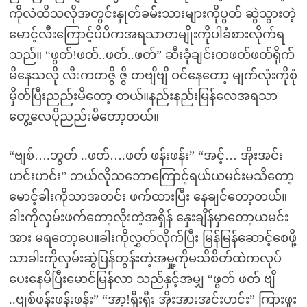
ကိုလဲထိသလိုအတွင်းနှုတ်ခမ်းသားများကိုပွတ် ဆွဲသွားတဲ့
မောင့်လီးကြောင့်ပိပိကအရသာတမျိုးကိုပါခံစားလိုက်ရ
သည်။ “ဖွတ်!ဖတ်..ဖတ်..ဖတ်” ဆီးခုံချင်းတဖတ်ဖတ်ရိုက်
မိနေသလို လီးကတဇွိ ဇွိ တဗျိဗျိ ဝင်နေတော့ မျက်လုံးကိုစုံ
မှိတ်ပြီးညည်းမိတော့ တယ်။နည်းနည်းမြန်လေအရသာ
တွေ့လေပိုညည်းမိတော့တယ်။
“ဗျစ်….ဘွတ် ..ဖတ်….ဖတ် ဖန်းဖန်း” “အင့်… အိုးအင်း
ဟင်းဟင်း” ဘယ်လိုသဘောကြောင့်ရယ်ယမင်းမသိတော့
မောင့်ခါးကိုသာအတင်း ဖက်ထားပြီး နေချင်တော့တယ်။
ခါးကိုလှမ်းဖက်တော့လိုးတဲ့အရှိန် နှေးချိန်မှာတော့ယမင်း
အား မရတော့ပေ။ခါးကိုလွှတ်လိုက်ပြီး မြန်မြန်ဆောင့်စေဖို့
သာခါးကိုလှမ်းဆွဲပြန်တွန်းတဲ့အမှု့ကိုမသိစိတ်ထဲကလုပ်
ပေးနေမိပြီးမောင်မြန်လာ သည်နှင့်အမျှ “ဖွတ် ဖတ် ဗျိ
..ဗျစ်ဖန်းဖန်းဖန်း” “အာ့!ရှီးရှီး အိုးအားအင်းဟင်း” ကြားဖူး