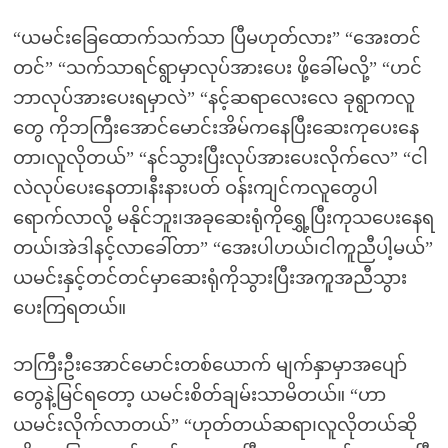
“ယမင်းခြေထောက်သက်သာ ပြီမဟုတ်လား” “အေးတင်
တင်” “သက်သာရင်ရွာမှာလုပ်အားပေး ဖို့ခေါ်မလို့” “ဟင်
ဘာလုပ်အားပေးရမှာလဲ” “နင့်ဆရာလေးလေ ခုရွာကလူ
တွေ ကိုဘကြီးအောင်မောင်းအိမ်ကနေပြီးဆေးကုပေးနေ
တာ၊လူလိုတယ်” “နင်သွားပြီးလုပ်အားပေးလိုက်လေ” “ငါ
လဲလုပ်ပေးနေတာ၊နီးနားပတ် ဝန်းကျင်ကလူတွေပါ
ရောက်လာလို့ မနိုင်ဘူး၊အခုဆေးရုံကိုရွှေ့ပြီးကုသပေးနေရ
တယ်၊အဲဒါနင့်လာခေါ်တာ” “အေးပါဟယ်၊ငါကူညီပါ့မယ်”
ယမင်းနှင့်တင်တင်မှာဆေးရုံကိုသွားပြီးအကူအညီသွား
ပေးကြရတယ်။
ဘကြီးဦးအောင်မောင်းတစ်ယောက် မျက်နှာမှာအပျော်
တွေနဲ့မြင်ရတော့ ယမင်းစိတ်ချမ်းသာမိတယ်။ “ဟာ
ယမင်းလိုက်လာတယ်” “ဟုတ်တယ်ဆရာ၊လူလိုတယ်ဆို