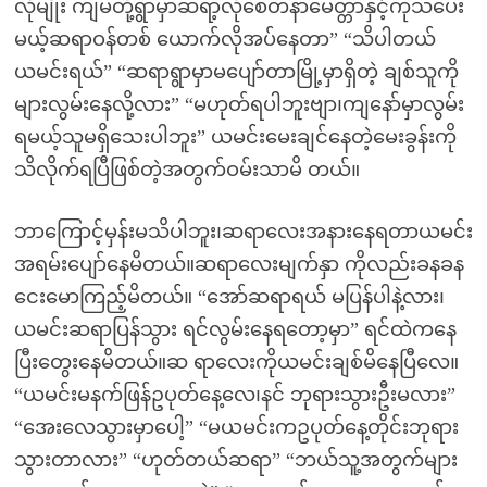
လိုမျိုး ကျမတို့ရွာမှာဆရာ့လိုစေတနာမေတ္တာနှင့်ကုသပေး
မယ့်ဆရာဝန်တစ် ယောက်လိုအပ်နေတာ” “သိပါတယ်
ယမင်းရယ်” “ဆရာရွာမှာမပျော်တာမြို့မှာရှိတဲ့ ချစ်သူကို
များလွမ်းနေလို့လား” “မဟုတ်ရပါဘူးဗျာ၊ကျနော်မှာလွမ်း
ရမယ့်သူမရှိသေးပါဘူး” ယမင်းမေးချင်နေတဲ့မေးခွန်းကို
သိလိုက်ရပြီဖြစ်တဲ့အတွက်ဝမ်းသာမိ တယ်။
ဘာကြောင့်မှန်းမသိပါဘူး၊ဆရာလေးအနားနေရတာယမင်း
အရမ်းပျော်နေမိတယ်။ဆရာလေးမျက်နှာ ကိုလည်းခနခန
ငေးမောကြည့်မိတယ်။ “အော်ဆရာရယ် မပြန်ပါနဲ့လား၊
ယမင်းဆရာပြန်သွား ရင်လွမ်းနေရတော့မှာ” ရင်ထဲကနေ
ပြီးတွေးနေမိတယ်။ဆ ရာလေးကိုယမင်းချစ်မိနေပြီလေ။
“ယမင်းမနက်ဖြန်ဥပုတ်နေ့လေ၊နင် ဘုရားသွားဦးမလား”
“အေးလေသွားမှာပေါ့” “မယမင်းကဥပုတ်နေ့တိုင်းဘုရား
သွားတာလား” “ဟုတ်တယ်ဆရာ” “ဘယ်သူ့အတွက်များ