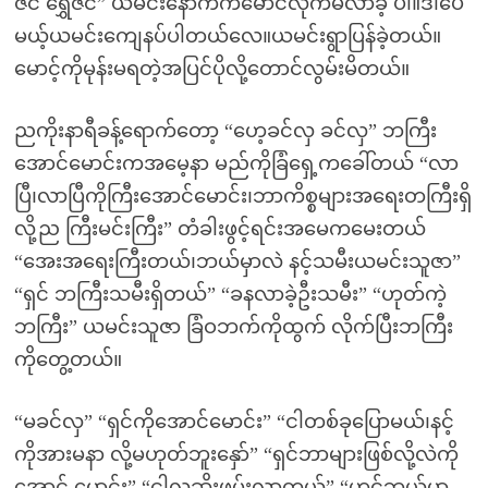
ဇင် ရွှေဇင်” ယမင်းနောက်ကမောင်လိုက်မလာခဲ့ ပါ။ဒါပေ
မယ့်ယမင်းကျေနပ်ပါတယ်လေ။ယမင်းရွာပြန်ခဲ့တယ်။
မောင့်ကိုမုန်းမရတဲ့အပြင်ပိုလို့တောင်လွမ်းမိတယ်။
ညကိုးနာရီခန့်ရောက်တော့ “ဟေ့ခင်လှ ခင်လှ” ဘကြီး
အောင်မောင်းကအမေ့နာ မည်ကိုခြံရှေ့ကခေါ်တယ် “လာ
ပြီ၊လာပြီကိုကြီးအောင်မောင်း၊ဘာကိစ္စများအရေးတကြီးရှိ
လို့ည ကြီးမင်းကြီး” တံခါးဖွင့်ရင်းအမေကမေးတယ်
“အေးအရေးကြီးတယ်၊ဘယ်မှာလဲ နင့်သမီးယမင်းသူဇာ”
“ရှင် ဘကြီးသမီးရှိတယ်” “ခနလာခဲ့ဦးသမီး” “ဟုတ်ကဲ့
ဘကြီး” ယမင်းသူဇာ ခြံဝဘက်ကိုထွက် လိုက်ပြီးဘကြီး
ကိုတွေ့တယ်။
“မခင်လှ” “ရှင်ကိုအောင်မောင်း” “ငါတစ်ခုပြောမယ်၊နင့်
ကိုအားမနာ လို့မဟုတ်ဘူးနှော်” “ရှင်ဘာများဖြစ်လို့လဲကို
အောင် မောင်း” “ငါလူဆိုးဖမ်းလာတယ်” “ဟင်ဘယ်မှာ