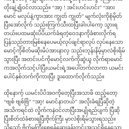
တိုးချဲ့၍ဝင်လာသည်။ “အာ့ ! အင်းဟင်းဟင်း” “အား
မောင် မလုပ်နဲ့ကွာ၊အား ကျွတ် ကျွတ်” မျက်လုံးကိုစုံမှိတ်
ပြီးအော်လိုက် သည်။ကြက်သီးထပြီးခါးပါကော့ သွားရ
တယ်။ပထမဆုံးပိပိယက်ခံရတဲ့ဝေဒနာကိုခံစားလိုက်ရ
ပြန်သည်တားမြစ်နေပေမယ့်လုပ်ချင်ရာလုပ် လုပ်နေသော
မောင့်ကိုစိတ်မဆိုးမိပဲအားနာလှ သည်။ဘုန်းနိမ့်မှာလဲစိုးရိမ်
သွားပြီး အတင်းပင်ကိုမောင့်လက်ကိုဆွဲယူ လိုက်ရာမောင်
ကအလိုက်သင့်ပါပြီးယမင်းရဲ့အပေါ်တက်လာကာ ယမင်း
ပေါင်နှစ်ဘက်ကိုကားပြီး ဒူးထောက်လိုက်သည်။
ထိုနောက့် ယမင်းပိပိအဝကိုတေ့ပြီးအသာဖိ ထည့်တော့
“ဗျစ် ဗျစ်ဗြိ” “အာ့! မောင်နာတယ်” အလိုးခံရပြီဆိုတဲ့
အသိကရင်ထဲ လှိုက်ကနဲဝင်လာပြီးအပျိုရည်ပျက် ပြီဆို
ပြီးစိတ်ထဲခံစားရပြီးဗိုက်ကြီး မှာလဲစိုးရိမ်သွားရသည်။
သို့သော် ဗိုက်မကြီးစေရန်ဆေးခန်းတွင်းအသင့်ရှိနေသော