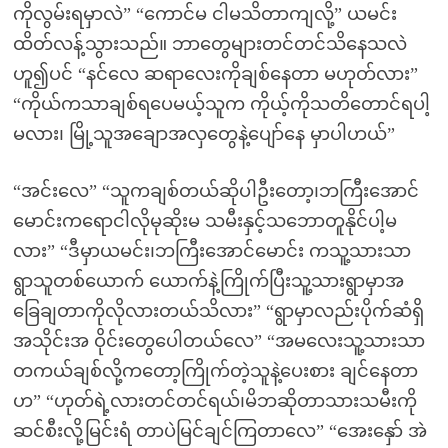
ကိုလွမ်းရမှာလဲ” “ကောင်မ ငါမသိတာကျလို့” ယမင်း
ထိတ်လန့်သွားသည်။ ဘာတွေများတင်တင်သိနေသလဲ
ဟူ၍ပင် “နင်လေ ဆရာလေးကိုချစ်နေတာ မဟုတ်လား”
“ကိုယ်ကသာချစ်ရပေမယ့်သူက ကိုယ့်ကိုသတိတောင်ရပါ့
မလား၊ မြို့သူအချောအလှတွေနဲ့ပျော်နေ မှာပါဟယ်”
“အင်းလေ” “သူကချစ်တယ်ဆိုပါဦးတော့၊ဘကြီးအောင်
မောင်းကရောငါလိုမုဆိုးမ သမီးနှင့်သဘောတူနိုင်ပါ့မ
လား” “ဒီမှာယမင်း၊ဘကြီးအောင်မောင်း ကသူ့သားသာ
ရွာသူတစ်ယောက် ယောက်နဲ့ကြိုက်ပြီးသူ့သားရွာမှာအ
ခြေချတာကိုလိုလားတယ်သိလား” “ရွာမှာလည်းပိုက်ဆံရှိ
အသိုင်းအ ဝိုင်းတွေပေါတယ်လေ” “အမလေးသူ့သားသာ
တကယ်ချစ်လို့ကတော့ကြိုက်တဲ့သူနဲ့ပေးစား ချင်နေတာ
ဟ” “ဟုတ်ရဲ့လားတင်တင်ရယ်၊မိဘဆိုတာသားသမီးကို
ဆင်စီးလို့မြင်းရံ တာပဲမြင်ချင်ကြတာလေ” “အေးနှော် အဲ