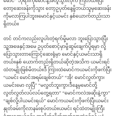
မောင်” ဘုရားကိုမောင်နဲ့အတူသွားလိုက် ကြတယ်။ပြီး
တော့ဆေးခန်းကိုသွား တော့ဥပုတ်နေ့မို့ဘယ်သူမှဆေးခန်း
ကိုမလာကြပါဘူး။မောင်နှင့်ယမင်း နှစ်ယောက်တည်းသာ
ရှိတယ်။
တင် တင်ကလည်းလူပါးတဲ့ရက်မို့မလာ ဘူးပြောသွားပြီး
သူ့အဖေနှင့်အမေ ဥပုတ်စောင့်မှာမို့ဆွမ်းချက်ပို့ရမှာ လို့
ပြောသွားတာကြောင့်ဆေးရုံမှာ မောင်နှင့်ယမင်းသာရှိ
တယ်။နှစ် ယောက်တည်းရှိတယ်ဆိုတဲ့အသိက ယမင်းရင်
ထဲတမျိုးဖြစ်မိတယ်။ဒီ ကြားထဲမောင်ကယမင်းကိုဖက်ပြီး
“ယမင်း မောင်အရမ်းချစ်တယ်” “အို! မောင်လွှတ်ကွာ၊
ယမင်းမော လှပြီ” “မလွှတ်ဘူးကွာ၊ဒီနေ့မှမောင်တို့
လွတ်လွတ်လပ်လပ်တွေ့ရတာ” “မောင်ကလဲအဆိုးနဲ့ကွာ”
“ချစ်လို့ပါယမင်းရယ်” မောင်ကယမင်းကိုဖက်ပြီးယမင်း
နှုတ်ခမ်းကိုလာနမ်းစုပ်တယ်။ယမင်း ရင်ထဲတမျိုးကြီး