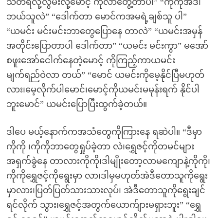
သတိရလို့လွမ်းလို့မောင့် ကိုလာတွေ့တာပါ” “ကိုကိုအဲဒါ
ဘယ်သူလဲ” “ဒေါက်တာ မောင်ကအမရဲ့ချစ်သူ ပါ”
“ယမင်း မင်းမင်းဘာတွေပြောနေ တာလဲ” “ယမင်းအမှန်
အတိုင်းပြောတာပါ ဒေါက်တာ” “ယမင်း မင်းကွာ” မအော်
စဖူးအော်ငေါက်နေတဲ့မောင့် ကိုကြည့်ကာယမင်း
မျက်ရည်ဝဲလာ တယ်” “မောင် ယမင်းကိုမေ့နိုင်ပြီမဟုတ်
လား၊မေ့လိုက်ပါမောင်၊မောင့်ကိုယမင်းမမုန်းရက် နိုင်ပါ
ဘူးမောင်” ယမင်းပြောပြီးထွက်ခဲ့တယ်။
ဒါပေ မယ့်နောက်ကအသံတွေကိုကြားနေ ရဆဲပါ။ “ဒီမှာ
ကိုကို ၊ကိုကိုဘာတွေရှုပ်ခဲ့တာ လဲ၊ရွှေဇင့်ကိုတမင်များ
အရှက်ခွဲနေ တာလားကိုကို၊ဒါမျိုးတော့လာမကျောနဲ့ကိုကို၊
ကိုကိုရွှေဇင့်ကိုရွေးမှာ လာ၊ဒါမှမဟုတ်အဲဒီတောသူကိုရွေး
မှာလား၊ပြတ်ပြတ်သားသားလုပ်၊ အဲဒီတောသူကိုရွေးချင်
ရင်လိုက် သွား၊ရွှေဇင့်အတွက်ယောက်ျားမရှားဘူး” “ရွှေ