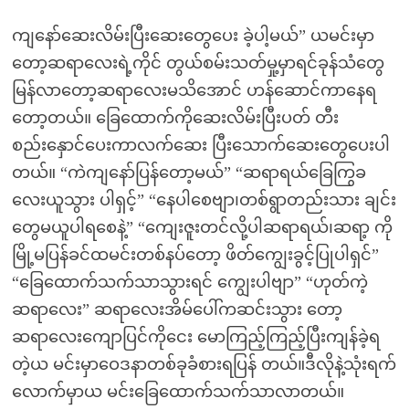
ကျနော်ဆေးလိမ်းပြီးဆေးတွေပေး ခဲ့ပါ့မယ်” ယမင်းမှာ
တော့ဆရာလေးရဲ့ကိုင် တွယ်စမ်းသတ်မှု့မှာရင်ခုန်သံတွေ
မြန်လာတော့ဆရာလေးမသိအောင် ဟန်ဆောင်ကာနေရ
တော့တယ်။ ခြေထောက်ကိုဆေးလိမ်းပြီးပတ် တီး
စည်းနှောင်ပေးကာလက်ဆေး ပြီးသောက်ဆေးတွေပေးပါ
တယ်။ “ကဲကျနော်ပြန်တော့မယ်” “ဆရာရယ်ခြေကြွခ
လေးယူသွား ပါရှင့်” “နေပါစေဗျာ၊တစ်ရွာတည်းသား ချင်း
တွေမယူပါရစေနဲ့” “ကျေးဇူးတင်လို့ပါဆရာရယ်၊ဆရာ့ ကို
မြို့မပြန်ခင်ထမင်းတစ်နပ်တော့ ဖိတ်ကျွေးခွင့်ပြုပါရှင်”
“ခြေထောက်သက်သာသွားရင် ကျွေးပါဗျာ” “ဟုတ်ကဲ့
ဆရာလေး” ဆရာလေးအိမ်ပေါ်ကဆင်းသွား တော့
ဆရာလေးကျောပြင်ကိုငေး မောကြည့်ကြည့်ပြီးကျန်ခဲ့ရ
တဲ့ယ မင်းမှာဝေဒနာတစ်ခုခံစားရပြန် တယ်။ဒီလိုနဲ့သုံးရက်
လောက်မှာယ မင်းခြေထောက်သက်သာလာတယ်။