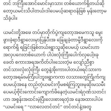
တင် ဘကြီးအောင်မောင်းမှာသား တစ်ယောက်ရှိတယ်ဆို
တော့ယမင်းသိပါတယ်၊ဒါပေမယ့်ဆရာဝန်ဖြစ် မှန်းတော့မ
သိခဲ့ပါ။
ယမင်းတို့အဖေ တပ်မှာတိုက်ပွဲကျတော့အမေကသူ မွေး
ဖွားခဲ့ရာဒီရွာလေးမှာပြန်ုပီးအ ခြေချခဲ့တာမို့ဒီရွာလေးကို
ရောက်ရှိ ရခြင်းဖြစ်တယ်။ရွာသူဆိုပေမယ့် ယမင်းဟာ
အလှပဂေးတစ်ယောက် ပါပဲ။လုံးကြီးပေါက်လှပေါ့။ခု
ခေတ် စကားအရအကိတ်ပါ။သေးတဲ့မ လျော်ညီစွာ
တင်သားလုံးလုံးကြီး တွေနဲ့အိုးကားပါတယ်။ရင်သားက
တော့အရမ်းမကြီးပါဘူး။ရွာကကာ လသားတွေကြိုက်ကျ
ပေမယ့်အနေ တည်တဲ့ယမင်းကိုမစရဲကြဘူး။မုဆိုးမသမီး
ပေမယ့်ဗိုင်းကောင်းကျောက်ဖိနေတဲ့ယမင်းရဲဂုဏ်သတင်း
ဟာ အစွန်းအထင်းမဲ့ပြီးလေးစားရတဲ့အ နေအထားပါပဲ။
“ယမင်းရေ ” “လာလေတင်တင်” တင်တင်နဲ့အတူ