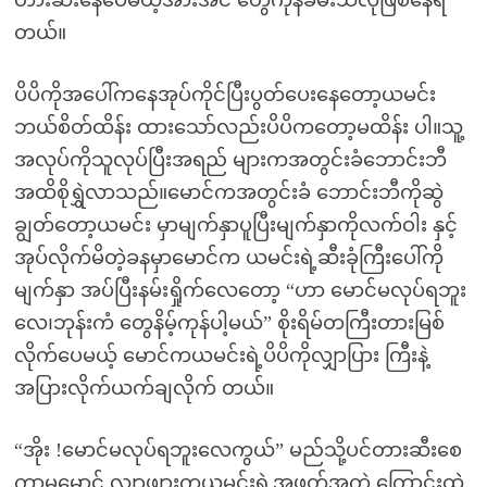
တားဆီးနေပေမယ့်အားအင် တွေကုန်ခမ်းသလိုဖြစ်နေရ
တယ်။
ပိပိကိုအပေါ်ကနေအုပ်ကိုင်ပြီးပွတ်ပေးနေတော့ယမင်း
ဘယ်စိတ်ထိန်း ထားသော်လည်းပိပိကတော့မထိန်း ပါ။သူ့
အလုပ်ကိုသူလုပ်ပြီးအရည် များကအတွင်းခံဘောင်းဘီ
အထိစိုရွှဲလာသည်။မောင်ကအတွင်းခံ ဘောင်းဘီကိုဆွဲ
ချွတ်တော့ယမင်း မှာမျက်နှာပူပြီးမျက်နှာကိုလက်ဝါး နှင့်
အုပ်လိုက်မိတဲ့ခနမှာမောင်က ယမင်းရဲ့ဆီးခုံကြီးပေါ်ကို
မျက်နှာ အပ်ပြီးနမ်းရှိုက်လေတော့ “ဟာ မောင်မလုပ်ရဘူး
လေ၊ဘုန်းကံ တွေနိမ့်ကုန်ပါ့မယ်” စိုးရိမ်တကြီးတားမြစ်
လိုက်ပေမယ့် မောင်ကယမင်းရဲ့ပိပိကိုလျှာပြား ကြီးနဲ့
အပြားလိုက်ယက်ချလိုက် တယ်။
“အိုး !မောင်မလုပ်ရဘူးလေကွယ်” မည်သို့ပင်တားဆီးစေ
ကာမူမောင့် လျှာဖျားကယမင်းရဲ့အဖုတ်အကွဲ ကြောင်းထဲ