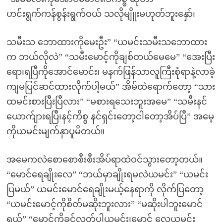
ဟင်းရွက်ကန်စွန်းရွက်ဝယ် သလိုမျိူးမဟုတ်ဘူးနှော်၊
သမီးသ ဘောထားကိုမေးဦး” “ယမင်းသမီးသဘောထား
က ဘယ်လိုလဲ” “သမီးမောင့်ကိုချစ်တယ်မေမေ” “အေးပြီး
ရော၊ရပြီကိုအောင်မောင်း၊ မနက်ဖြန်သာလူကြီးစုံရာနဲ့လာခဲ့
ကျမပြင်ဆင်ထားလိုက်ပါ့မယ်” အိမ်ထဲရောက်တော့ “သား
ထမင်းစားပြီးပြီလား” “မစားရသေးဘူးအမေ” “သမီးနင်
ယောက်ျားရပြီ၊နင့်ကိစ္စ နင်ရှင်းတော့ငါတော့အိပ်ပြီ” အမေ့
ကိုယမင်းမျက်နှာပူမိတယ်။
အမေကလဲစောစောစီးစီးအိပ်ရာထဲဝင်သွားတော့တယ်။
“မောင်ရေချိုးလေ” “ဘယ်မှာချိုးရမလဲယမင်း” “ယမင်း
ပြမယ်” ယမင်းမောင်ရေချိုးမယ့်နေရာကို လိုက်ပြတော့
“ယမင်းမောင့်ကိုစိတ်မဆိုးဘူးလား” “မဆိုးပါဘူးမောင်
ရယ်” “မောင့်ကိုခွင့်လွှတ်ပါယမင်း၊မောင် လေယမင်း