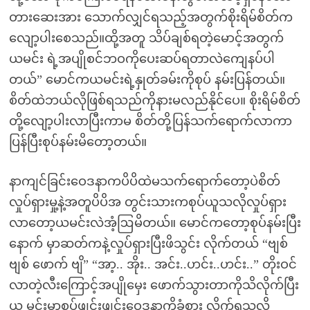
တားဆေးအား သောက်လျှင်ရသည့်အတွက်စိုးရိမ်စိတ်က
လျော့ပါးစေသည်။ထို့အတူ သိပ်ချစ်ရတဲ့မောင့်အတွက်
ယမင်း ရဲ့အပျိုစင်ဘဝကိုပေးဆပ်ရတာလဲကျေနပ်ပါ
တယ်” မောင်ကယမင်းရဲ့နှုတ်ခမ်းကိုစုပ် နမ်းပြန်တယ်။
စိတ်ထဲဘယ်လိုဖြစ်ရသည်ကိုနားမလည်နိုင်ပေ။ စိုးရိမ်စိတ်
တို့လျော့ပါးလာပြီးကာမ စိတ်တို့ပြန်သက်ရောက်လာကာ
ပြန်ပြီးစုပ်နမ်းမိတော့တယ်။
နာကျင်ခြင်းဝေဒနာကပိပိထဲမသက်ရောက်တော့ပဲစိတ်
လှုပ်ရှားမှု့နဲ့အတူပိပိအ တွင်းသားကစုပ်ယူသလိုလှုပ်ရှား
လာတော့ယမင်းလဲအံ့ဩမိတယ်။ မောင်ကတော့စုပ်နမ်းပြီး
နောက် မှာဆတ်ကနဲ့လှုပ်ရှားပြီးဖိသွင်း လိုက်တယ် “ဗျစ်
ဗျစ် ဖောက် ဗျိ” “အာ့.. အိုး.. အင်း..ဟင်း..ဟင်း..” တိုးဝင်
လာတဲ့လီးကြောင့်အပျိုမှေး ဖောက်သွားတာကိုသိလိုက်ပြီး
ယ မင်းမှာစပ်ဖျင်းဖျင်းဝေဒနာကိုခံစား လိုက်ရသလို