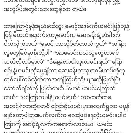
ခံစားရတယ်ရှင်။ တလှိုက်လှိုက်တက်လာတဲ့ရင်ခုန် မှု့နဲ့
အတူပိပိအတွင်းသားတွေစိုလာ တယ်။
ဘာကြောင့်မှန်းရယ်မသိဘူး မောင့်အနမ်းကိုယမင်းပြန်တုန့်
ပြန် မိတယ်။နောက်တော့မောင်က ဆေးခန်းရဲ့တံခါးကို
ပိတ်လိုက်တယ် “မောင် ဘာလို့ပိတ်တာလဲကွယ်” “တခြား
လူတွေမြင်မှာစိုးလို့ပါ” “အာမောင်ကလဲလူတွေလာရင်
ဘယ်လိုလုပ်မှာလဲ” “ဒီနေ့မလာပါဘူးယမင်းရယ်” ပြော
ရင်းနဲ့ယမင်းကိုပွေ့ချီကာ ဆေးခန်းကလူနာစမ်းသပ်တဲ့ကု
တင်ပေါ်တင်လိုက်ကာအင်္ကျီကြယ်သီး များကိုဖြုတ်ပြီး
ဘော်လီချိတ်ကို ဖြုတ်တယ် “မောင် ယမင်းကြောက်
တယ်” “မကြောက်ပါနဲ့ယမင်းရယ်” တစထက်တစ
အတင့်ရဲလာတဲ့မောင် ကြောင့်ယမင်းမှာအသက်ရှူတာ မမှန်
ချင်တော့ပါဘူး။ပက်လက်က လေးဖြစ်နေတဲ့ယမင်းပေါင်
ကြားကို မောင့်ရဲ့လက်ကရောက်လာတယ်။ ယမင်း