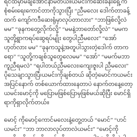
ရင်ထဲမှာမချိအောင်နာမိတယ်။ယမင်းကဆေးခန်းရှေ့က
စုံစမ်းရေးကောင်တာကိုသွားပြီး “ညီမလေး ဒေါက်တာခန့်
ထက် ကျော်ကဒီဆေးရုံမှာလုပ်တာလား” “ဘာဖြစ်လို့လဲ
မမ” “ခုနကတွေ့လိုက်လို့” “မမနဲ့ဘာတော်လို့လဲ” “မမက
သူတို့ရွာကရပ်ဆွေရပ်မျိုး တွေပါညီမလေး” “အော်
ဟုတ်လား မမ” “ခုနကသူနဲ့အတူပါသွားတဲ့ဒေါက် တာက
ရော” “သူတို့ကချစ်သူတွေလေမမ” “အော်” “မမက်မဘာ
ကူညီရမလဲ” “ရပါတယ်ညီမလေး၊ကျေးဇူးပါ ညီမလေး”
ပိုသေချာသွားပြီ၊ယမင်းကိုချစ်တယ် ဆိုတဲ့မောင်ကယမင်း
အပြင်နောက် တစ်ယောက်ထားနေတာပဲ နောက်တနေ့တော့
ယမင်းမောင့်ကို မပြောမဖြစ်ပြောမှဖြစ်မယ်ဆိုပြီး မောင်ရှိ
ရာကိုရှာလိုက်တယ်။
မောင့် ကိုမောင့်ကောင်မလေးနဲ့တွေ့တယ် “မောင်” “ဟင်
ယမင်း” “ဘာ ဘာလာလုပ်တာလဲယမင်း” “မောင့်ကို