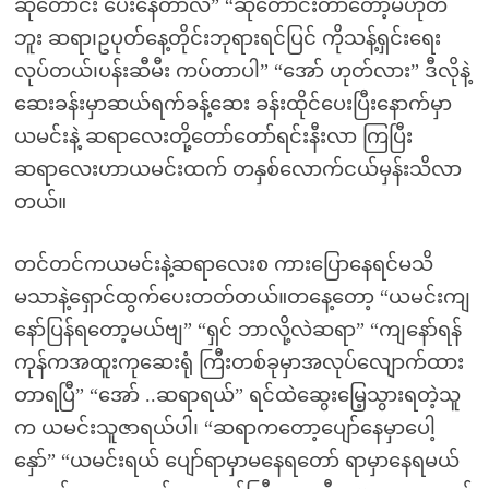
ဆုတောင်း ပေးနေတာလဲ” “ဆုတောင်းတာတော့မဟုတ်
ဘူး ဆရာ၊ဥပုတ်နေ့တိုင်းဘုရားရင်ပြင် ကိုသန့်ရှင်းရေး
လုပ်တယ်၊ပန်းဆီမီး ကပ်တာပါ” “အော် ဟုတ်လား” ဒီလိုနဲ့
ဆေးခန်းမှာဆယ်ရက်ခန့်ဆေး ခန်းထိုင်ပေးပြီးနောက်မှာ
ယမင်းနဲ့ ဆရာလေးတို့တော်တော်ရင်းနီးလာ ကြပြီး
ဆရာလေးဟာယမင်းထက် တနှစ်လောက်ငယ်မှန်းသိလာ
တယ်။
တင်တင်ကယမင်းနဲ့ဆရာလေးစ ကားပြောနေရင်မသိ
မသာနဲ့ရှောင်ထွက်ပေးတတ်တယ်။တနေ့တော့ “ယမင်းကျ
နော်ပြန်ရတော့မယ်ဗျ” “ရှင် ဘာလို့လဲဆရာ” “ကျနော်ရန်
ကုန်ကအထူးကုဆေးရုံ ကြီးတစ်ခုမှာအလုပ်လျောက်ထား
တာရပြီ” “အော် ..ဆရာရယ်” ရင်ထဲဆွေးမြေ့သွားရတဲ့သူ
က ယမင်းသူဇာရယ်ပါ၊ “ဆရာကတော့ပျော်နေမှာပေါ့
နှော်” “ယမင်းရယ် ပျော်ရာမှာမနေရတော် ရာမှာနေရမယ်