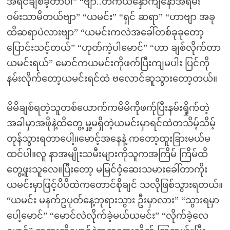
အရင်ချစ်ခဲ့တာပါ” “ဗျာ..တကယ်နှော်ကျနော်အရမ်း
ဝမ်းသာမိတယ်ဗျာ” “ယမင်း” “ရှင် ဆရာ” “ဟာဗျာ အခု
ထိဆရာပဲလားဗျာ” “ယမင်းကလဲအခေါ်တစ်ခုခုတော့
ပြောင်းသင့်တယ်” “ဟုတ်ကဲ့ပါမောင်” “ဟာ ချစ်လိုက်တာ
ယမင်းရယ်” မောင်ကယမင်းကိုဖက်ပြီးကျမပါး ပြင်ကို
နမ်းလိုက်တော့ယမင်းရင်ထဲ ဗလောင်ဆူသွားတော့တယ်။
မိမိချစ်ရတဲ့သူတစ်ယောက်ကမိမိကိုဖက်ုပြီးနမ်းရှိုက်တဲ့
အခါမှာအဖိုနဲ့ထိတွေ့ မှု့မရှိတဲ့ယမင်းမှာရင်ထဲတသိမ့်သိမ့်
တုန်သွားရတာပေါ့။မောင့်အနေနဲ့ ကတော့ထူးခြားမယ်မ
ထင်ပါ။လူ နာအမျိုးသမီးများကိုသူကအကြိမ် ကြိမ်ထိ
တွေ့ဖူးသူလေ။ပြီးတော့ မမြင်ဝံ့ဆေးသမားခေါ်တာကိုး
ယမင်းမှာဖြင့်ပိပိထဲကတောင်စိုချင် သလိုဖြစ်သွားရတယ်။
“ယမင်း မနက်ဥပုတ်နေ့ဘုရားသွား ဦးမှာလား” “သွားရမှာ
ပေါ့မောင်” “မောင်လဲလိုက်ခဲ့မယ်ယမင်း” “လိုက်ခဲ့လေ