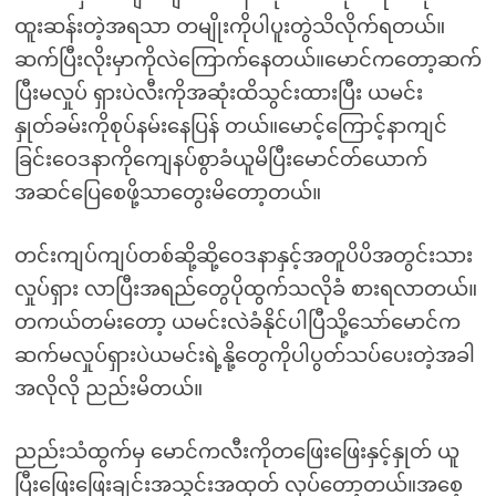
ထူးဆန်းတဲ့အရသာ တမျိုးကိုပါပူးတွဲသိလိုက်ရတယ်။
ဆက်ပြီးလိုးမှာကိုလဲကြောက်နေတယ်။မောင်ကတော့ဆက်
ပြီးမလှုပ် ရှားပဲလီးကိုအဆုံးထိသွင်းထားပြီး ယမင်း
နှုတ်ခမ်းကိုစုပ်နမ်းနေပြန် တယ်။မောင့်ကြောင့်နာကျင်
ခြင်းဝေဒနာကိုကျေနပ်စွာခံယူမိပြီးမောင်တ်ယောက်
အဆင်ပြေစေဖို့သာတွေးမိတော့တယ်။
တင်းကျပ်ကျပ်တစ်ဆို့ဆို့ဝေဒနာနှင့်အတူပိပိအတွင်းသား
လှုပ်ရှား လာပြီးအရည်တွေပိုထွက်သလိုခံ စားရလာတယ်။
တကယ်တမ်းတော့ ယမင်းလဲခံနိုင်ပါပြီသို့သော်မောင်က
ဆက်မလှုပ်ရှားပဲယမင်းရဲ့နို့တွေကိုပါပွတ်သပ်ပေးတဲ့အခါ
အလိုလို ညည်းမိတယ်။
ညည်းသံထွက်မှ မောင်ကလီးကိုတဖြေးဖြေးနှင့်နှုတ် ယူ
ပြီးဖြေးဖြေးချင်းအသွင်းအထုတ် လုပ်တော့တယ်။အစေ့