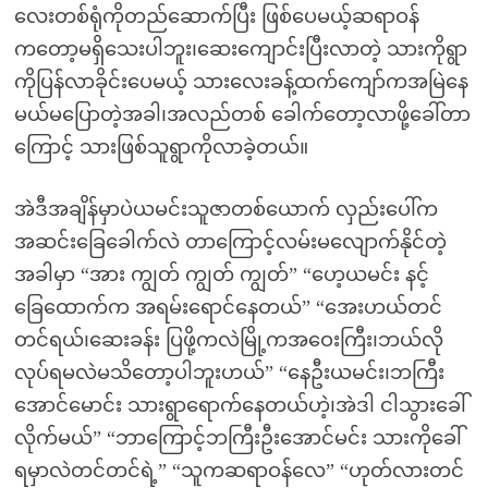
လေးတစ်ရုံကိုတည်ဆောက်ပြီး ဖြစ်ပေမယ့်ဆရာဝန်
ကတော့မရှိသေးပါဘူး၊ဆေးကျောင်းပြီးလာတဲ့ သားကိုရွာ
ကိုပြန်လာခိုင်းပေမယ့် သားလေးခန့်ထက်ကျော်ကအမြဲနေ
မယ်မပြောတဲ့အခါ၊အလည်တစ် ခေါက်တော့လာဖို့ခေါ်တာ
ကြောင့် သားဖြစ်သူရွာကိုလာခဲ့တယ်။
အဲဒီအချိန်မှာပဲယမင်းသူဇာတစ်ယောက် လှည်းပေါ်က
အဆင်းခြေခေါက်လဲ တာကြောင့်လမ်းမလျောက်နိုင်တဲ့
အခါမှာ “အား ကျွတ် ကျွတ် ကျွတ်” “ဟေ့ယမင်း နင့်
ခြေထောက်က အရမ်းရောင်နေတယ်” “အေးဟယ်တင်
တင်ရယ်၊ဆေးခန်း ပြဖို့ကလဲမြို့ကအဝေးကြီး၊ဘယ်လို
လုပ်ရမလဲမသိတော့ပါဘူးဟယ်” “နေဦးယမင်း၊ဘကြီး
အောင်မောင်း သားရွာရောက်နေတယ်ဟဲ့၊အဲဒါ ငါသွားခေါ်
လိုက်မယ်” “ဘာကြောင့်ဘကြီးဦးအောင်မင်း သားကိုခေါ်
ရမှာလဲတင်တင်ရဲ့” “သူကဆရာဝန်လေ” “ဟုတ်လားတင်