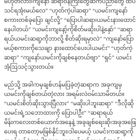
မဟုတ်လား၊ကျနော် ဆရာဝန်ကြီးတွေဆီကပညာတွေ ထပ်
သင်ရအုံးမယ်လေ” “ဟုတ်ကဲ့ပါဆရာ” “ယမင်းကျနော်
စကားတစ်ခုပြော ချင်လို့” “ပြောပါဆရာ၊ယမင်းနားထောင်
နေပါတယ်” “ယမင်းကျနော့်ကိုစိတ်မဆိုးပါနဲ့နှော်” “ဆရာ
ရယ်ယမင်းဆရာ့ကိုဘာလို့ စိတ်ဆိုးရမှာလဲ” “ကျနော်ပြော
မယ့်စကားကိုသေချာ နားထောင်ပေးပါယမင်း” “ဟုတ်ကဲ့
ဆရာ” “ကျနော်ယမင်းကိုချစ်နေတယ်ဗျာ” “ရှင်” ယမင်း
အံ့ဩသင့်သွားတယ်။
မည်သို့ အခါကမှချစ်ဟန်မပြခဲ့တဲ့ဆရာက အခုကျမှ
ယမင်းကိုချစ်တယ်တဲ့လား အရမ်းလဲဝမ်းသာမိတယ်။
“ယမင်းစိတ်ဆိုးသွားပြီလား” “မဆိုးပါဘူးဆရာ” “ဒီလိုဆို
ယမင်းရဲ့သဘောထားကို ပြောပါဦး” “ဆရာရယ်
မိန်းကလေးတစ်ယောက်အနေနဲ့ အခုချစ်ရေးဆို၊အခုအဖြေ
ပေးရ တာတော့မဖြစ်နိုင်ဘူး၊ဒါပေမယ့် ယမင်းကဆရာ့ကို