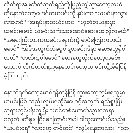
လိုက်ရာအဖုတ်ထဲသုတ်ရည်တို့ပြည့်လျှံသွားတော့တယ်
ထိုနောက်တော့မောင်ကယမင်းကို နမ်းကာ “ယမင်းနာသွား
လားဟင်” “အရမ်းနာတယ်မောင်” “ဟုတ်တယ်နာမှာ
ယမင်း၊မောင် ယမင်းသက်သာအောင်ဆေးပေး လိုက်မယ်”
“အရေးကြီးတာကယမင်းအရှက်ကွဲ မှာပဲကြောက်တယ်
မောင်” “အဲဒီအတွက်လဲမပူပါနဲ့ယမင်း၊ဒီမှာ ဆေးတွေရှိပါ
တယ်” “ဟုတ်ကဲ့ပါမောင်” ဆေးတွေတိုက်တော့ယမင်း
သောက် လိုက်တယ်။ညနေစောင်းတော့ယ မင်းတို့အိမ်ပြန်
ခဲ့ကြသည်။
နောက်ရက်တော့မောင်ရန်ကုန်ပြန် သွားတော့လွမ်းရသူမှာ
ယမင်းဖြစ် သည်။လွမ်းရတိုင်းမောင့်အတွက် ရည်စူးပြီး
ဘုရားတွင်ပန်းလှူပြီး မောင်တစ်ယောက်သွားလေရာ
ခလုတ်မထိစူးမငြိစေကြောင်းအခါ ခါဆုတောင်းမိသည်။
“ယမင်းရေ” “လာဟေ့ တင်တင်” “လွမ်းနေတာလား” “ဘာ