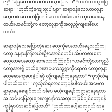
လို့” “ခြေထောက်သက်သာသွားပြီလား” “သက်သာသွားပြီ
ဆရာ” “ဟုတ်ကဲ့ကျေးဇူးပါဗျာ” ဆရာဝန်လေးဟာလူနာ
တွေတစ် ယောက်ပြီးတစ်ယောက်စမ်းသတ် ကုသပေးနေ
တယ်။ယမင်းတို့က တော့လူနာကိုအလှည့်ကျခေါ်ပေး
တယ်။
ဆရာဝန်လေးပြောတဲ့ဆေး တွေကိုပေးတယ်။နေ့လည်ကျ
တော့ ခနနားကြတယ်။ဦးအောင်မောင်း အိမ်ကစားစရာ
တွေလာပေးတော့ စားသောက်ကြရင်း “ယမင်းတို့လာကူညီ
တော့အားရှိ တယ်ဗျာ။အဖေကသူ့ရွာကိုရောက် တော့လူနာ
တွေဆေးကုပေးခဲ့ပါဆို လို့ကျနော်ကုနေရတာ” “ကုသိုလ်ရ
ပါတယ်ဆရာ” “ကုသိုလ်ရတာတော့မှန်ပါတယ်၊အဖေက
ရွာမှာနေစေချင်တယ်၊ဒါပေ မယ့်ကျနော်ကရွာမှာနေရတာ
အ ဆင်မပြေဘူးဗျာ။ကျနော်ကအထူးကုဖြစ်ချင်တော့ရန်
ကုန်မှာပဲအဆင်ပြေတယ်” “ဟုတ်တာပေါ့ဆရာရယ်၊အခု