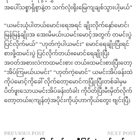
အပေါ်သစ္စာရှိစွာနဲ့တ သက်လုံးရိုးမြေကျချစ်သွားပါ့မယ်”
“ယမင်းယုံပါတယ်မောင်၊ရေအရင် ချိုးလိုက်နှော်မောင်၊
မြန်မြန်ချိုးအ အေးမိမယ်၊ယမင်းမောင့်အတွက် တမင်းပွဲ
ပြင်လိုက်မယ်” “ဟုတ်ကဲ့ပါယမင်း” မောင်ရေချိုးပြီးရင်
စားဖို့ထမင်းပွဲ ပြင်လိုက်တယ်။မောင်ရေချိုးပြီး
အဝတ်အစားလဲကာထမင်းစား တယ်။ထမင်းစားပြီးတော့
“အိပ်ကြမယ်ယမင်း” “ဟုတ်ကဲ့မောင်” ယမင်းအိပ်ခန်းထဲ
ကိုပဲမောင့်ကိုခေါ် လိုက်တော့မောင်ကပြုံးပြီးတစ်ခါမှမ
ပိတ်ဖူးသောယမင်းအိပ်ခန်းတံခါး ကိုပိတ်ပြီးမီးမှိတ်လိုက်
တော့တယ်။(ကျန်တဲ့အပိုင်းကိုယ့်ဟာကိုယ်တွေး ဗျင်းပြီ)
Post
Previous
N
PREVIOUS POST
NEXT POST