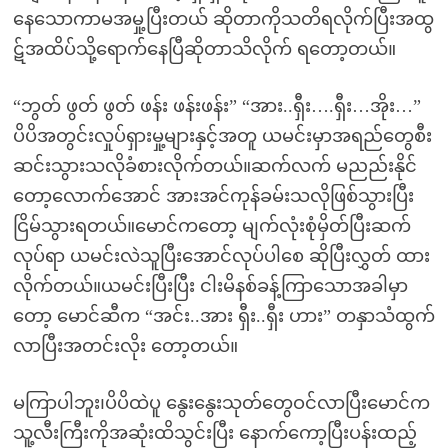
နေသောကာမအမှု့ပြီးတယ် ဆိုတာကိုသတိရလိုက်ပြီးအထွ
ဋ်အထိပ်သို့ရောက်နေပြီဆိုတာသိလိုက် ရတော့တယ်။
“ဘွတ် ဖွတ် ဖွတ် ဖန်း ဖန်းဖန်း” “အား..ရှီး….ရှီး…အိုး…”
ပိပိအတွင်းလှုပ်ရှားမှု့များနှင့်အတူ ယမင်းမှာအရည်တွေစီး
ဆင်းသွားသလိုခံစားလိုက်တယ်။ဆက်လက် မညည်းနိုင်
တော့လောက်အောင် အားအင်ကုန်ခမ်းသလိုဖြစ်သွားပြီး
ငြိမ်သွားရတယ်။မောင်ကတော့ မျက်လုံးစုံမှိတ်ပြီးဆက်
လုပ်ရာ ယမင်းလဲသူပြီးအောင်လုပ်ပါစေ ဆိုပြီးလွှတ် ထား
လိုက်တယ်။ယမင်းပြီးပြီး ငါးမိနစ်ခန့်ကြာသောအခါမှာ
တော့ မောင်ဆီက “အင်း..အား ရှီး..ရှီး ဟား” တနှာသံထွက်
လာပြီးအတင်းလိုး တော့တယ်။
မကြာပါဘူး၊ပိပိထဲပူ နွေးနွေးသုတ်တွေဝင်လာပြီးမောင်က
သူ့လီးကြီးကိုအဆုံးထိသွင်းပြီး နောက်ကော့ပြီးပန်းထည့်