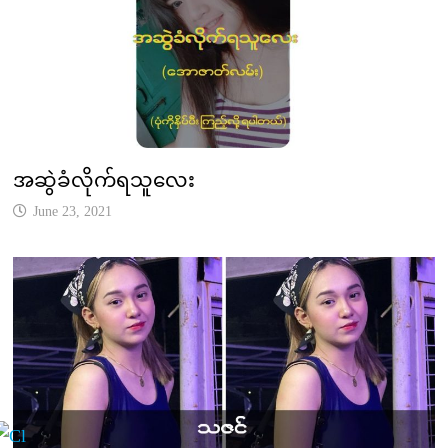
အဆွဲခံလိုက်ရသူလေး
June 23, 2021