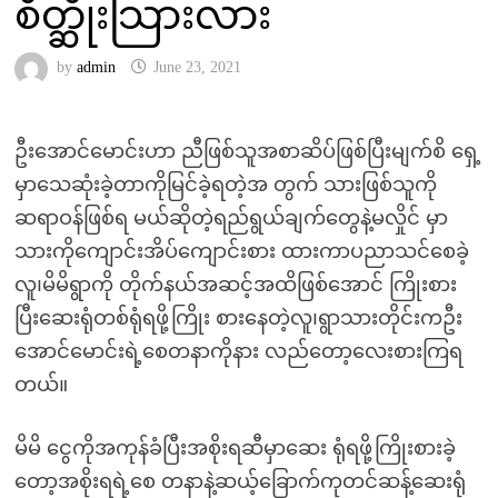
စိတ္ဆိုးသြားလား
by
admin
June 23, 2021
ဦးအောင်မောင်းဟာ ညီဖြစ်သူအစာဆိပ်ဖြစ်ပြီးမျက်စိ ရှေ့
မှာသေဆုံးခဲ့တာကိုမြင်ခဲ့ရတဲ့အ တွက် သားဖြစ်သူကို
ဆရာဝန်ဖြစ်ရ မယ်ဆိုတဲ့ရည်ရွယ်ချက်တွေနဲ့မလှိုင် မှာ
သားကိုကျောင်းအိပ်ကျောင်းစား ထားကာပညာသင်စေခဲ့
လူ၊မိမိရွာကို တိုက်နယ်အဆင့်အထိဖြစ်အောင် ကြိုးစား
ပြီးဆေးရုံတစ်ရုံရဖို့ကြိုး စားနေတဲ့လူ၊ရွာသားတိုင်းကဦး
အောင်မောင်းရဲ့စေတနာကိုနား လည်တော့လေးစားကြရ
တယ်။
မိမိ ငွေကိုအကုန်ခံပြီးအစိုးရဆီမှာဆေး ရုံရဖို့ကြိုးစားခဲ့
တော့အစိုးရရဲ့စေ တနာနဲ့ဆယ့်ခြောက်ကုတင်ဆန့်ဆေးရုံ