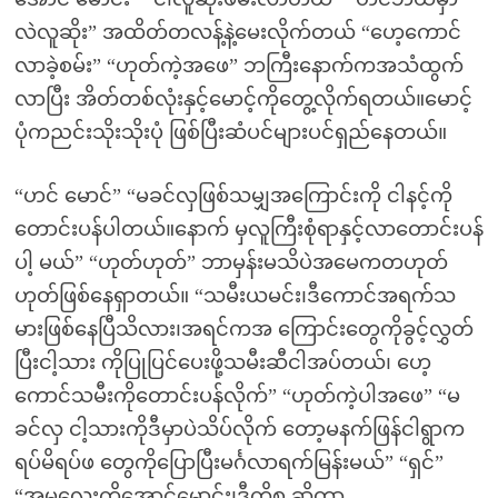
လဲလူဆိုး” အထိတ်တလန့်နဲ့မေးလိုက်တယ် “ဟေ့ကောင်
လာခဲ့စမ်း” “ဟုတ်ကဲ့အဖေ” ဘကြီးနောက်ကအသံထွက်
လာပြီး အိတ်တစ်လုံးနှင့်မောင့်ကိုတွေ့လိုက်ရတယ်။မောင့်
ပုံကညင်းသိုးသိုးပုံ ဖြစ်ပြီးဆံပင်များပင်ရှည်နေတယ်။
“ဟင် မောင်” “မခင်လှဖြစ်သမျှအကြောင်းကို ငါနင့်ကို
တောင်းပန်ပါတယ်။နောက် မှလူကြီးစုံရာနှင့်လာတောင်းပန်
ပါ့ မယ်” “ဟုတ်ဟုတ်” ဘာမှန်းမသိပဲအမေကတဟုတ်
ဟုတ်ဖြစ်နေရှာတယ်။ “သမီးယမင်း၊ဒီကောင်အရက်သ
မားဖြစ်နေပြီသိလား၊အရင်ကအ ကြောင်းတွေကိုခွင့်လွှတ်
ပြီးငါ့သား ကိုပြုပြင်ပေးဖို့သမီးဆီငါအပ်တယ်၊ ဟေ့
ကောင်သမီးကိုတောင်းပန်လိုက်” “ဟုတ်ကဲ့ပါအဖေ” “မ
ခင်လှ ငါ့သားကိုဒီမှာပဲသိပ်လိုက် တော့မနက်ဖြန်ငါရွာက
ရပ်မိရပ်ဖ တွေကိုပြောပြီးမင်္ဂလာရက်မြန်းမယ်” “ရှင်”
“အမလေးကိုအောင်မောင်း၊ဒီကိစ္စ ဆိုတာ