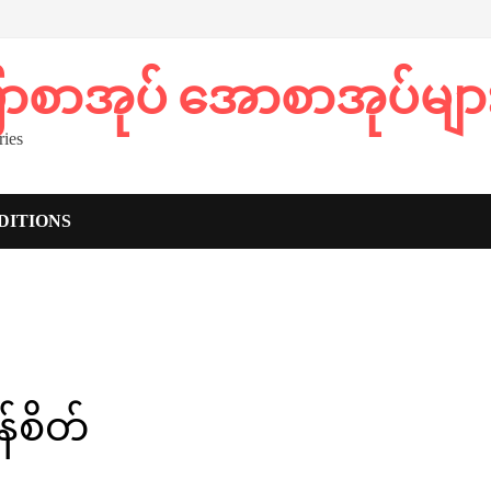
ပြာစာအုပ် အောစာအုပ်မျာ
ies
DITIONS
်စိတ်