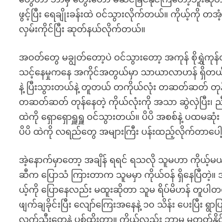
ဖွင့်ပြီး ရေချိုးခန်းထဲ ဝင်သွားလိုက်တယ်။ ကိုယ့်ကို တ
လှမ်းကိုင်ပြီး ဆုတ်နယ်လိုက်တယ်။
အဝတ်တွေ မချွတ်တော့ပဲ ဝင်သွားတော့ အကုန် စိုရွှဲကုန်
သင့်နေမှုကနေ အကိုင်အတွယ်မှာ သာယာလာဟန် ရှိတယ်။ 
နဲ့ ပြီးသွားတယ်နဲ့ တူတယ် တကိုယ်လုံး တဆတ်ဆတ် တုန
တဆတ်ဆတ် တုန်နေတဲ့ ကိုယ်လုံးကို အသာ ဆွဲလှဲပြီး၊ 
ထဲကို ရှောရှောရှူရှူ ဝင်သွားတယ်။ ပိပိ အစစ်နဲ့ ပထမ
ပိပိ ထဲကို လရည်တွေ အများကြီး ပန်းထည့်လိုက်တာပေါ
အဲ့နောက်မှာတော့ အချိန် ရရင် ရသလို သူမဟာ ကိုယ
ဆီက ပြောသံ ကြားတာက သူမမှာ ကိုယ်ဝန် ရှိနေပြီတဲ့။ 
ယ့်ကို ပြောနေလည်း မထူးဆိုတာ သူမ ရိပ်မိဟန် တူပါတ
ဖျက်ချခိုင်းပြီး လျော်ကြေးအနေနဲ့ ၁၀ သိန်း ပေးပြီး
လက်သီးတွေနဲ့ ပစ်ထိုးတာ။ ကိုယ်လည်း ဘာမှ မတတ်န