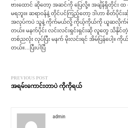
ဗားထောင် ဆိုတော့ အဆင်ကို ပြေလို့။ အချိန်ရှိတိုင်း
မရဘူး။ ဆရာဝန်နဲ့ တိုင်ပင်ကြည့်တော့ ဒါဟာ စိတ်ပိုင်းဆိ
အလုပ်ကပဲ သူနဲ့ ကိုက်မယ်လို့ ကိုယ့်ကိုယ်ကို ယူဆလို
တယ်။ မနက်ပိုင်း လင်းလင်းရှင်းရှင်းဆို လူတွေ သိနိုင်တ
တစ်ညလုံး လုပ်ပြီး မနက် မိုးလင်းရင် အိမ်ပြန်ပေါ့။ ကိ
တယ်။…ပြီးပါပြီ
Post
Previous
PREVIOUS POST
post:
အရမ်းကောင်းတာပဲ ကိုကိုရယ်
navigation
admin