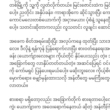
တစ်မြို့ကို သူ့ကို လွှတ်လိုက်တယ်။ မြင်းဇောင်းထဲက 
ပေါ့။ ညတိုင်း အနှိပ်ခန်း၊ ကာရာအိုကေ ဆိုင်သွားပြီး 
ကောင်မလေးတစ်ယောက်ကို အငှားမယား ပုံစံနဲ့ သူနေထို
ပေါ့။ သတင်းဆိုတာကလည်း လူသတင်း လူချင်း ဆောင်
အဖေက စိတ်အရမ်းဆိုးပြီး အလုပ်ကနေ ထုတ်ပြီး သားအဖြ
လေ။ ဒီလိုနဲ့ ရန်ကုန် ပြန်ရောက်လာပြီး စားဝတ်နေရေ
ခန်း (ယောက်ျားလေးများ ကိုယ်တိုင် နှိပ်ပေးသည်) 
အခြောက်တွေ လာနှိပ်တတ်တယ်တဲ့။ အဆင်ပြေရင် ဝင်လုပ်ပ
ကို ကော်မရှင် ပြန်ပေးရမယ်ပေါ့။ မဆိုးဘူးလေ။ ကိုယ့်စ
မှောက်ရော။ မျှော်မှန်းထားသလို အန်တီတွေ မမကြီးတ
လာတယ်။
စားစရာ မရှိတော့လည်း အခြောက်တိုက် စားရတာပေါ့လ
ကွဲ၊ ယောက်ျားက အဝေးရောက်နေတယ် ဆိုတဲ့ အန်တီကြီ