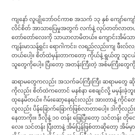
ကျနော် လူပျိုဘော်ဝင်ကာစ အသက် ၁၃ နှစ် ကျော်ကျော်
လိင်စိတ် အာသာပြေမှုအတွက် လက်နဲ့ လုပ်တတ်လာတယ်။ ဖြ
တော်တော်လေးကို သာယာလာမိတယ်။ ကျောင်းအိမ်သာရဲ့ န
ကျန်းမာသန့်ရှင်း ရောဂါကင်း၊ လရည်လည်းကျ ဖီးလ်လည
တယ်ပေါ့။ စိတ်ထဲမှန်းတာကတော့ ကိုယ်နဲ့ ရွယ်တူ သူငယ်ချ
သူတွေကိုပေါ့။ ပြီးတော့ အတန်းကြီးတဲ့ အစ်မကြီးတွေကိ
ဆရာမတွေကလည်း အသက်ခပ်ကြီးကြီး ဆရာမတွေ ဆိုတော့
ကိုလည်း စိတ်ထဲကတောင် မနစ်နာ စေချင်လို့ မမှန်းခဲ့
ထုနေမိတယ်။ ဂိမ်းဆော့နေရင်းလည်း အားတာနဲ့ ကိုင်တေ
လူလည်း ပိန်ခြောက်ခြောက်ဖြစ်လာတာပေါ့။ ဒါကိုလည်း မ
နေတာကိုး။ ဒီလိုနဲ့ ၁၀ တန်း ဖြေပြီးတော့ သင်တန်း တ
လေ။ သင်တန်း ပြီးတာနဲ့ အိမ်ပြန်ဖြစ်တာဆိုတော့ အိမ်