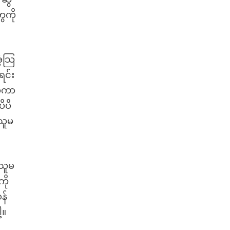
ေကို
ံ့သြ
ရင်း
လာကာ
ိပိ
 သူမ
 သူမ
ကို
န်
့။