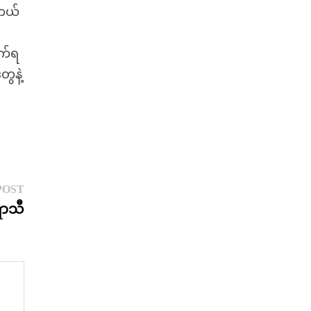
ဲတယ်
ုက်ရ
ွေနဲ့
Next
POST
post:
ရာသီ