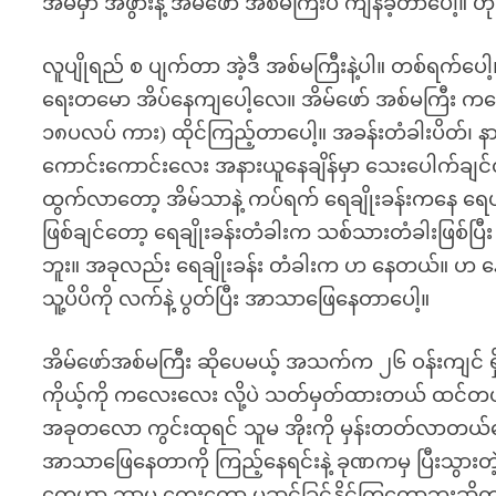
အိမ်မှာ အဖွားနဲ့ အိမ်ဖော် အစ်မကြီးပဲ ကျန်ခဲ့တာပေါ့။
လူပျိုရည် စ ပျက်တာ အဲ့ဒီ အစ်မကြီးနဲ့ပါ။ တစ်ရက်ပေ
ရေးတမော အိပ်နေကျပေါ့လေ။ အိမ်ဖော် အစ်မကြီး ကတော
၁၈ပလပ် ကား) ထိုင်ကြည့်တာပေါ့။ အခန်းတံခါးပိတ်၊ နားကြပ
ကောင်းကောင်းလေး အနားယူနေချိန်မှာ သေးပေါက်ချင်တာ
ထွက်လာတော့ အိမ်သာနဲ့ ကပ်ရက် ရေချိုးခန်းကနေ ရေပန
ဖြစ်ချင်တော့ ရေချိုးခန်းတံခါးက သစ်သားတံခါးဖြစ်ပြီ
ဘူး။ အခုလည်း ရေချိုးခန်း တံခါးက ဟ နေတယ်။ ဟ နေ
သူ့ပိပိကို လက်နဲ့ ပွတ်ပြီး အာသာဖြေနေတာပေါ့။
အိမ်ဖော်အစ်မကြီး ဆိုပေမယ့် အသက်က ၂၆ ဝန်းကျင် ရ
ကိုယ့်ကို ကလေးလေး လို့ပဲ သတ်မှတ်ထားတယ် ထင်တ
အခုတလော ကွင်းထုရင် သူမ အိုးကို မှန်းတတ်လာတ
အာသာဖြေနေတာကို ကြည့်နေရင်းနဲ့ ခုဏကမှ ပြီးသွားတ
တွေဟာ ဘာမှ တွေးတော မဆင်ခြင်နိုင်ကြတော့ဘူးဆိုတာ