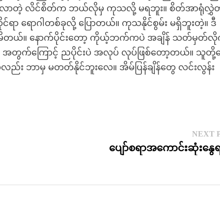
 ထ လာတဲ့ လိင်စိတ်က ဘယ်လိုမှ ကုသလို့ မရဘူး။ စိတ်အာရုံလွှ
ုင်ရာ ရောဂါတစ်ခုလို့ ပြောတယ်။ ကုသနိုင်စွမ်း မရှိဘူးတဲ့။ ဒီ
က်မိတယ်။ နောက်ပိုင်းတော့ ကိုယ့်ဘက်ကပဲ အချိန် သတ်မှတ်လိ
ဲ့ အတွက်ကြောင့် ညပိုင်းပဲ အလုပ် လုပ်ဖြစ်တော့တယ်။ သူတို့တ
ုယ်လည်း ဘာမှ မတတ်နိုင်ဘူးလေ။ အိမ်ပြန်ချိန်တွေ လင်းလွန်း
NEXT 
ပျော်စရာအကောင်းဆုံးနွေ