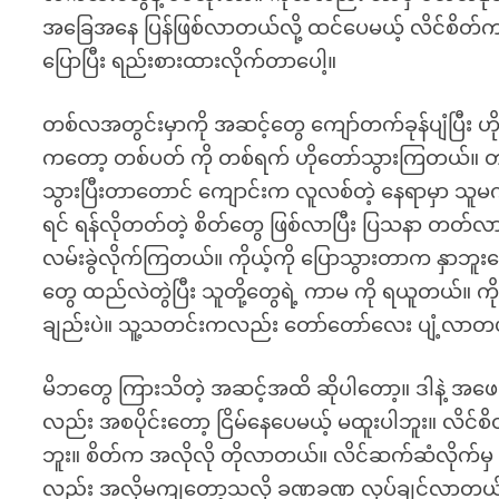
အခြေအနေ ပြန်ဖြစ်လာတယ်လို့ ထင်ပေမယ့် လိင်စိတ်က
ပြောပြီး ရည်းစားထားလိုက်တာပေါ့။
တစ်လအတွင်းမှာကို အဆင့်တွေ ကျော်တက်ခုန်ပျံပြီး ဟိုတ
ကတော့ တစ်ပတ် ကို တစ်ရက် ဟိုတော်သွားကြတယ်။ တဖြည်
သွားပြီးတာတောင် ကျောင်းက လူလစ်တဲ့ နေရာမှာ သူမကိ
ရင် ရန်လိုတတ်တဲ့ စိတ်တွေ ဖြစ်လာပြီး ပြသနာ တတ်
လမ်းခွဲလိုက်ကြတယ်။ ကိုယ့်ကို ပြောသွားတာက နှာဘူ
တွေ ထည်လဲတွဲပြီး သူတို့တွေရဲ့ ကာမ ကို ရယူတယ်။ ကို
ချည်းပဲ။ သူ့သတင်းကလည်း တော်တော်လေး ပျံ့လာတ
မိဘတွေ ကြားသိတဲ့ အဆင့်အထိ ဆိုပါတော့။ ဒါနဲ့ အဖေ
လည်း အစပိုင်းတော့ ငြိမ်နေပေမယ့် မထူးပါဘူး။ လိင်စိ
ဘူး။ စိတ်က အလိုလို တိုလာတယ်။ လိင်ဆက်ဆံလိုက်
လည်း အလိုမကျတော့သလို ခဏခဏ လုပ်ချင်လာတယ်။ သူ