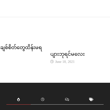
ျစ်စိတ်တွေထိန်းမရ
ပျားဘုရင်မလေး
June 18, 2021