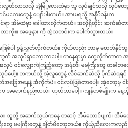
မြင်းလွတ်လာသလို အဲ့မြို့လေးထဲမှာ သူ လုပ်ချင်သလို လုပ်တေ
ကောင်မလေးတွေနဲ့ ပျော်ပါးတယ်။ အားမရလို့ အနှိပ်ခန်းက
င်ရာ အိမ်ထဲမှာ ခေါ်ထားလိုက်တယ်။ အလိုရှိတိုင်း ဆက်ဆံတ
တာကိုး။ အဖေ့နား ကို အဲ့သတင်းက ပေါက်သွားတယ်။
စ်ပါ စွန့်လွှတ်လိုက်တယ်။ ကိုယ်လည်း ဘာမှ မတတ်နိုင်ဘူ
းအတွက် အလုပ်ရှာတော့တာပေါ့။ တနေရာမှာ တွေ့လိုက်တာက အနှ
တဲ့။ အလုပ် ဝင်လျှောက်ကြည့်တော့ အန်တီ၊ မမကြီးတွေ တခါတ
ေါ့။ တကယ်လို့ အဲ့လူတွေနဲ့ လိင်ဆက်ဆံလို့ ပိုက်ဆံရရင် ဆ
ိတ်အခြေအနေနဲ့ အံကိုက်ပဲ။ ဝင်လုပ်ဖြစ်တာပေါ့။ အဲ့တော့မှ ငါ
ွေက အရောက်နည်းတယ်။ ဟုတ်တာပေါ့။ ကျန်တစ်မျိုးက နေ့တို
ေ။ သူတို့ အဆက်သွယ်ကနေ တဆင့် အိမ်ထောင်ပျက်၊ အိမ်ထ
းတွေ မမကြီးတွေနဲ့ ချိတ်မိတော့တယ်။ ကိုယ့်ညီလေးကလည်