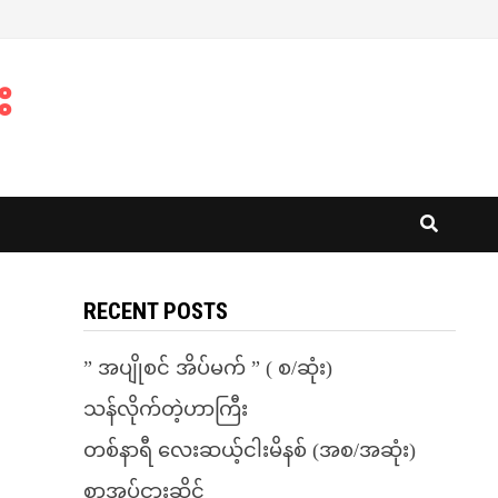
း
RECENT POSTS
” အပျိုစင် အိပ်မက် ” ( စ/ဆုံး)
သန်လိုက်တဲ့ဟာကြီး
တစ်နာရီ လေးဆယ့်ငါးမိနစ် (အစ/အဆုံး)
စာအုပ်ငှားဆိုင်