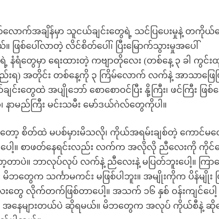
လောက်အချိန်မှာ သူငယ်ချင်းတွေရဲ့ သင်ပြပေးမှုနဲ့ တကိုယ်
စ်ပေါ်လာတဲ့ လိင်စိတ်ပေါ်၊ ပြီးမြောက်သွားမှုအပေါ်
ံရံတွေမှာ ရေးထားတဲ့ ကဗျာတိုလေး (တစ်နေ့ ၃ ခါ ကွင်းထ
်းရ) အတိုင်း တစ်နေ့ကို ၃ ကြိမ်လောက် လက်နဲ့ အာသာဖြေဖ
င်းတွေထဲ အပျိုဘော် စောစောဝင်ပြီး နို့ကြီး၊ ဖင်ကြီး ဖြစ်န
ု၊ နာမည်ကြီး မင်းသမီး မော်ဒယ်ဂဲလ်တွေကိုပါ။
 စိတ်ထဲ မပစ်မှားမိသလို၊ ကိုယ်အရမ်းချစ်တဲ့ ကောင်မ
ဘူးပေါ့။ စာဖတ်နေရင်းလည်း လက်က အလိုလို ညီလေးကို ကိုင်န
ာ့တာပဲ။ ဘာလုပ်လုပ် လက်နဲ့ ညီလေးနဲ့ မပြတ်ဘူးပေါ့။ ကြာ
ိဘတွေက သင်္ကာမကင်း မဖြစ်ပါဘူး။ အမျိုးကိုက ပိန်မျိုး ဖ
ိုလေးတွေ လိုက်တက်ဖြစ်တာပေါ့။ အသက် ၁၆ နှစ် ဝန်းကျင်ပေါ့
မှာ အနေများတယ်ပဲ ဆိုရမယ်။ မိဘတွေက အလုပ် ကိုယ်စီနဲ့ ဆို