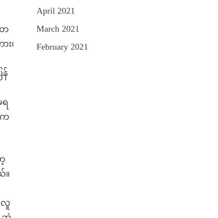
April 2021
March 2021
း တ
ကား၊
February 2021
န်
်မရ
ီးက
ာ့
ယ်။
 လူ
ဆွဲ