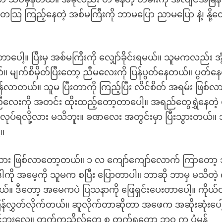
အံ့တသြ ကြည့်နေတဲ့ အစ်မကြီးကို ဘာမပြော ညာမပြော နဲ့၊ နို့တွ
တာပေါ့။ ပြီးမှ အစ်မကြီးကို လျှော်ခိုင်းရမယ်။ သူမကလည်း အ
မျက်စိမှိတ်ပြီးတော့ ညီမလေးကို ပြန်ပွတ်နေတယ်။ ပွတ်နေ
်လာတယ်။ သူမ ပြီးတာကို ကြည့်ပြီး လိင်စိတ် အရမ်း ဖြစ်
ညီလေးကို အတင်း ထိုးထည့်တော့တာပေါ့။ အရည်တွေရွှဲနေတဲ့ ပ
ဆုံး လုပ်ရလို့လား မသိဘူး။ ခဏလေး အတွင်းမှာ ပြီးသွားတယ်။
့။
့်မယား ဖြစ်လာတော့တယ်။ ၁ လ ကျော်ကျော်လောက် ကြာတော့
ဒါကို အမေ့ကို သူမက စပြီး ပြောတာပါ။ ဘာဆို ဘာမှ မသိတဲ့ 
ယ်။ ဒီတော့ အမေကပဲ ပြသနာကို ဖြေရှင်းပေးတာပေါ့။ ကိုယ်ဝ
 ရွာပြန်လွှတ်လိုက်တယ်။ ဆူလိုက်တာဆိုတာ အဖေက အဆိုးဆုံးပေါ
ိုင်ဘူးလေ။ တက်ကသိုလ်တွေ စ တက်ရတော့ ဘဝ က ပုံမှန်