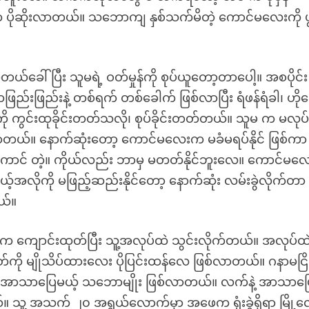
 ပိုဆိုးလာတယ်။ သဘောကျ နှစ်သက်မိတဲ့ ကောင်မလေးကို ဖွ
ယ်ခေါ်ပြီး သူမရဲ့ ဝတ်မှုန်ကို စုပ်ယူတော့တာပေါ့။ အစပိုင်း
းဖြည်းနဲ့ တစ်ရက် တစ်ခေါက် ဖြစ်လာပြီး ရံဖန်ရံခါ၊ ဟို
ု ကွင်းထုခိုင်းတတ်သလို၊ စုပ်ခိုင်းတတ်တယ်။ သူမ က မလုပ
လာတယ်။ နောက်ဆုံးတော့ ကောင်မလေးက မခံမရပ်နိုင် ဖြစ်ကာ
းကောင် တဲ့။ ကိုယ်လည်း ဘာမှ မတတ်နိုင်ဘူးလေ။ ကောင်မလ
ယ့်အလိုကို မဖြည့်ဆည်းနိုင်တော့ နောက်ဆုံး လမ်းခွဲလိုက်တာ
ယ်။
က ကျောင်းထုတ်ပြီး သူ့အလုပ်ထဲ သွင်းလိုက်တယ်။ အလုပ်ထ
တ်ကို မျိုသိပ်ထားလေး ပိုပြင်းထန်လေ ဖြစ်လာတယ်။ ဂနာမငြိ
မှ အာသာပြေမယ့် သဘောမျိုး ဖြစ်လာတယ်။ လက်နဲ့ အာသာဖ
့ အသက် ၂၀ အရွယ်လောက်မှာ အဖေက ရုံးခွဲရှိရာ မြို့လ