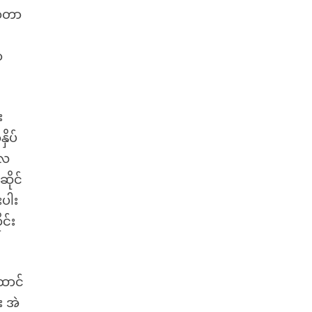
ာ့တာ
ာ
း
ိပ်
လေ
ိုင်
းပါး
င်း
ောင်
း အဲ