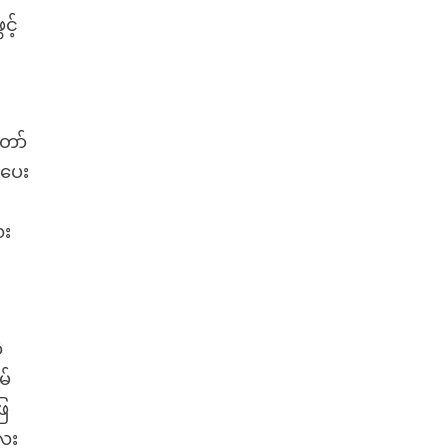
င့်
တော်
်ပေး
ေး
ဲ
မ်
ြေ
ေး