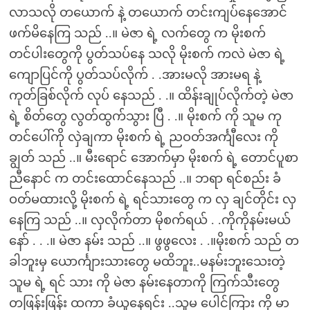
လာသလို တယောက် နဲ့ တယောက် တင်းကျပ်နေအောင်
ဖက်မိနေကြ သည် ..။ မဲဇာ ရဲ့ လက်တွေ က မိုးစက်
တင်ပါးတွေကို ပွတ်သပ်နေ သလို မိုးစက် ကလဲ မဲဇာ ရဲ့
ကျောပြင်ကို ပွတ်သပ်လိုက် . .အားမလို အားမရ နဲ့
ကုတ်ခြစ်လိုက် လုပ် နေသည် . .။ ထိန်းချုပ်လိုက်တဲ့ မဲဇာ
ရဲ့ စိတ်တွေ လွတ်ထွက်သွား ပြီ . .။ မိုးစက် ကို သူမ ကု
တင်ပေါ်ကို လှဲချကာ မိုးစက် ရဲ့ ညဝတ်အင်္ကျီလေး ကို
ချွတ် သည် ..။ မီးရောင် အောက်မှာ မိုးစက် ရဲ့ တောင်ပူစာ
ညီနောင် က တင်းထောင်နေသည် ..။ ဘရာ ရင်စည်း ခံ
ဝတ်မထားလို့ မိုးစက် ရဲ့ ရင်သားတွေ က လှ ချင်တိုင်း လှ
နေကြ သည် ..။ လှလိုက်တာ မိုစက်ရယ် . .ကိုကိုနမ်းမယ်
နော် . . .။ မဲဇာ နမ်း သည် ..။ ဖွဖွလေး . .။မိုးစက် သည် တ
ခါဘူးမှ ယောင်္ကျားသားတွေ မထိဘူး..မနမ်းဘူးသေးတဲ့
သူမ ရဲ့ ရင် သား ကို မဲဇာ နမ်းနေတာကို ကြက်သီးတွေ
တဖြန်းဖြန်း ထကာ ခံယူနေရင်း ..သူမ ပေါင်ကြား ကို မာ