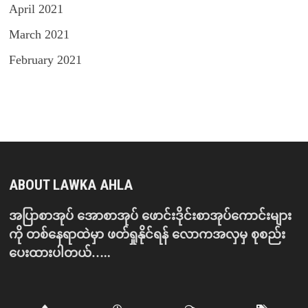
April 2021
March 2021
February 2021
ABOUT LAWKA AHLA
အပြာစာအုပ် အောစာအုပ် ဖောင်းဒိုင်းစာအုပ်ကောင်းများ
ကို တစ်နေရာထဲမှာ ဖတ်ရှုနိုင်ရန် လောကအလှမှ စုစည်း
ပေးထားပါတယ်…..