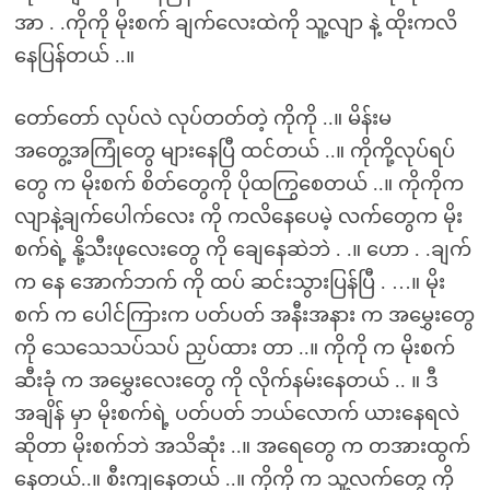
အာ . .ကိုကို မိုးစက် ချက်လေးထဲကို သူ့လျာ နဲ့ ထိုးကလိ
နေပြန်တယ် ..။
တော်တော် လုပ်လဲ လုပ်တတ်တဲ့ ကိုကို ..။ မိန်းမ
အတွေ့အကြုံတွေ များနေပြီ ထင်တယ် ..။ ကိုကို့လုပ်ရပ်
တွေ က မိုးစက် စိတ်တွေကို ပိုထကြွစေတယ် ..။ ကိုကိုက
လျာနဲ့ချက်ပေါက်လေး ကို ကလိနေပေမဲ့ လက်တွေက မိုး
စက်ရဲ့ နို့သီးဖုလေးတွေ ကို ချေနေဆဲဘဲ . .။ ဟော . .ချက်
က နေ အောက်ဘက် ကို ထပ် ဆင်းသွားပြန်ပြီ . …။ မိုး
စက် က ပေါင်ကြားက ပတ်ပတ် အနီးအနား က အမွှေးတွေ
ကို သေသေသပ်သပ် ညှပ်ထား တာ ..။ ကိုကို က မိုးစက်
ဆီးခုံ က အမွှေးလေးတွေ ကို လိုက်နမ်းနေတယ် .. ။ ဒီ
အချိန် မှာ မိုးစက်ရဲ့ ပတ်ပတ် ဘယ်လောက် ယားနေရလဲ
ဆိုတာ မိုးစက်ဘဲ အသိဆုံး ..။ အရေတွေ က တအားထွက်
နေတယ်..။ စီးကျနေတယ် ..။ ကိုကို က သူ့လက်တွေ ကို