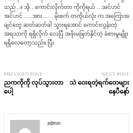
သည် ..။ အို…ကောင်းလိုက်တာ ကိုကိုရယ် …အင်ဟင်
အင်ဟင် …..အား…… မိုးစက် တကိုယ်လုံး က အကြောအ
ချင်တွေ ဆတ်ဆတ်ခါ သွားရအောင် ကောင်းလွန်းတဲ့
အရသာကို ရရှိလိုက် လေပြီ အဖိုးမဖြတ်နိုင်တဲ့ ခံစားမူမျိူး
ရရှိလေတော့သည်။ ပြီး
Post
Previous
N
PREVIOUS POST
NEXT POST
post:
p
ညကကိုကို လုပ်သွားတာ
သဲ ဝေးရတဲ့ရက်တေများ
navigation
ပေါ့
နေပီနော်
admin