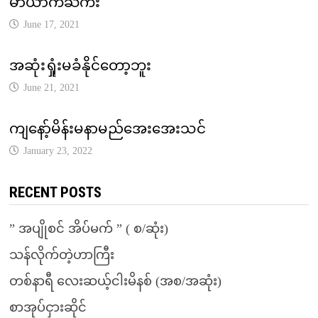
မာယာကႀကိဳး
June 17, 2021
အဆုံးရှုံးမခံနိုင်တော့ဘူး
June 21, 2021
ကျနော့်မိန်းမနာမည်အေးအေးသင်
January 23, 2022
RECENT POSTS
” အပျိုစင် အိပ်မက် ” ( စ/ဆုံး)
သန်လိုက်တဲ့ဟာကြီး
တစ်နာရီ လေးဆယ့်ငါးမိနစ် (အစ/အဆုံး)
စာအုပ်ငှားဆိုင်