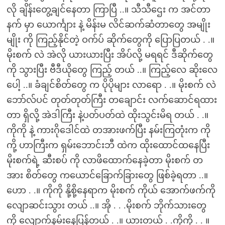
လို ချိန်းတွေ့ချင်နေတာ ကြာပြီ ..။ သီသီဌေး က အင်တာ
နက် မှာ ယောင်္ကျား နဲ့ မိန်းမ လိင်ဆက်ဆံတာတွေ အမျိုး
မျိုး ကို ကြည့်နိုင်တဲ့ ဝက်ပ် ဆိုက်တွေကို ပြောပြတယ် . .။
မိုးစက် လဲ အဲလို ယားယားပြီး အိပ်လို့ မရရင် ဒီဆိုက်တွေ
ကို သွားပြီး ဗီဒီယိုတွေ ကြည့် တယ် ..။ ကြည့်လေ ဆိုးလေ
ပေါ့ ..။ ခံချင်စိတ်တွေ က ပိုပိုများ လာရော . .။ မိုးစက် လဲ
ဘော်လ်ပင် တုတ်တုတ်ကြီး တချောင်း လက်ဆောင်ရထား
တာ ရှိလို့ အဲဒါကြီး နဲ့ပတ်ပတ်ထဲ ထိုးသွင်းမိရ တယ် . .။
ကိုကို နဲ့ ကားဂိုဒေါင်ထဲ တအားဖက်ပြီး နမ်းကြတုံးက ကို
ကို့ ဟာကြီးက ရှမ်းဘောင်းဘီ ထဲက ထိုးထောင်ထနေပြီး
မိုးစက်ရဲ့ ဆီးစပ် ကို လာဖိထောက်နေခဲ့တာ မိုးစက် တ
အား စိတ်တွေ ကယောင်ခြောက်ခြားတွေ ဖြစ်ခဲ့ရတာ ..။
ဟော . .။ ကိုကို နို့စို့နေရာက မိုးစက် ကိုယ် အောက်ဖက်ကို
လျောဆင်းသွား တယ် ..။ အို . . .မိုးစက် ဘိုက်သားတွေ
ကို လျောက်နမ်းနေပြန်တယ် . .။ ယားတယ် . .ကိုကို . . ။