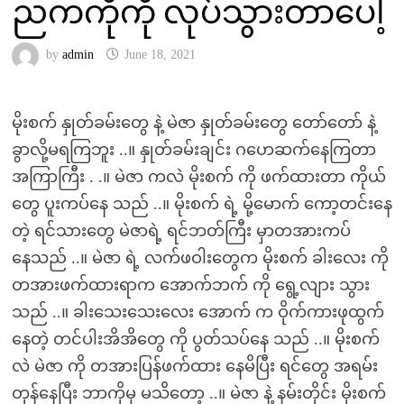
ညကကိုကို လုပ်သွားတာပေါ့
by
admin
June 18, 2021
မိုးစက် နှုတ်ခမ်းတွေ နဲ့ မဲဇာ နှုတ်ခမ်းတွေ တော်တော် နဲ့
ခွာလို့မရကြဘူး ..။ နှုတ်ခမ်းချင်း ဂဟေဆက်နေကြတာ
အကြာကြီး . .။ မဲဇာ ကလဲ မိုးစက် ကို ဖက်ထားတာ ကိုယ်
တွေ ပူးကပ်နေ သည် ..။ မိုးစက် ရဲ့ မို့မောက် ကော့တင်းနေ
တဲ့ ရင်သားတွေ မဲဇာရဲ့ ရင်ဘတ်ကြီး မှာတအားကပ်
နေသည် ..။ မဲဇာ ရဲ့ လက်ဖဝါးတွေက မိုးစက် ခါးလေး ကို
တအားဖက်ထားရာက အောက်ဘက် ကို ရွေ့လျား သွား
သည် ..။ ခါးသေးသေးလေး အောက် က ဝိုက်ကားဖုထွက်
နေတဲ့ တင်ပါးအိအိတွေ ကို ပွတ်သပ်နေ သည် ..။ မိုးစက်
လဲ မဲဇာ ကို တအားပြန်ဖက်ထား နေမိပြီး ရင်တွေ အရမ်း
တုန်နေပြီး ဘာကိုမှ မသိတော့ ..။ မဲဇာ နဲ့ နမ်းတိုင်း မိုးစက်