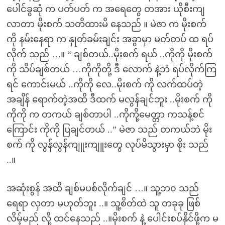
ပေါင်ခွဆုံ က ပတ်ပတ် က အရေတွေ တအား ယိုစီးကျ
လာတာ မိုးစက် သတိထားမိ နေသည် ။ မဲဇာ က မိုးစက်
ကို နမ်းနေရာ က နှုတ်ခမ်းချင်း အခွာမှာ မတ်တပ် ထ ရပ်
လိုက် သည် …။ “ ချစ်တယ်..မိုးစက် ရယ် ..ကိုကို မိုးစက်
ကို သိပ်ချစ်တယ် …ကိုကိုတို့ ဒီ လောက် နဲ့ဘဲ ရပ်လိုက်ကြ
ရင် ကောင်းမယ် ..ကိုကို လေ..မိုးစက် ကို လက်ထပ်တဲ့
အချိန် ရောက်တဲ့အထိ ဒီထက် မလွန်ချင်ဘူး ..မိုးစက် ကို
ကိုကို က တကယ် ချစ်တာပါ ..ကိုကို့မေတ္တာ ကသန့်စင်
ကြောင်း ကိုကို ပြချင်တယ် ..” မဲဇာ သည် တကယ်ဘဲ မိုး
စက် ကို လွန်လွန်ကျူးကျူးတွေ လုပ်မိသွားမှာ စိုး သည်
..။
အဆုံးစွန် အထိ ချစ်မပစ်လိုက်ချင် …။ သူ့ဘ၀ သည်
ရေရာ လှတာ မဟုတ်ဘူး ..။ သူ့စိတ်ထဲ သူ တခုခု ဖြစ်
လိမ့်မည် လို့ ထင်နေသည် ..။မိုးစက် နဲ့ ပေါင်းစပ်နိုင်ဖို့က မ