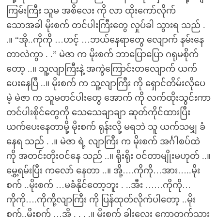
ကြမ်းကြီး သူမ အစိလေး ကို လာ ထိုးကော်လိုက်
သောအခါ မိုးစက် တင်ပါးကြီးတွေ လှုပ်ခါ သွားရ သည် .
.။ “အို..ကိုကို …ဟင့် …ဘယ်နေရာတွေ လျောက် နမ်းနေ
တာလဲကွာ . .” မဲဇာ က မိုးစက် ဘာပြောပြော ဂရုမစိုက်
တော့ ..။ သူ့လျာကြီးနဲ့ အကွဲကြောင်းတလျောက် ယက်
ပေးနေပြီ ..။ မိုးစက် က သူ့လျာကြီး ကို ရှောင်တိမ်းလိုပေ
မဲ့ မဲဇာ က သူမတင်ပါးတွေ အောက် ကို လက်ထိုးသွင်းကာ
တင်ပါးစိုင်တွေကို သေသေချာချာ ဆုတ်ကိုင်ထားပြီး
ယက်ပေးနေတာမို့ မိုးစက် ရုန်းလို့ မရဘဲ သူ ယက်သမျှ ခံ
နေရ သည် . .။ မဲဇာ ရဲ့ လျာကြီး က မိုးစက် အင်္ဂါစပ်ထဲ
ကို အတင်းတိုးဝင်နေ သည် ..။ ရိုးရိုး ဝင်တာမျိုးမဟုတ် ..။
မွှေ့ရမ်းပြီး ကလော် နေတာ ..။ အို့….ကိုကို…အား…..မိုး
စက် ..မိုးစက် …မခံနိုင်တော့ဘူး . ..အီး ……ကိုကို…
ကိုကို….ကိုကို့လျာကြီး ကို ပြန်ထုတ်လိုက်ပါတော့ ..မိုး
စက်..မိုးစက် …အို . . . .။ မိုးစက် ခါးလေး ကော့တက်သွား