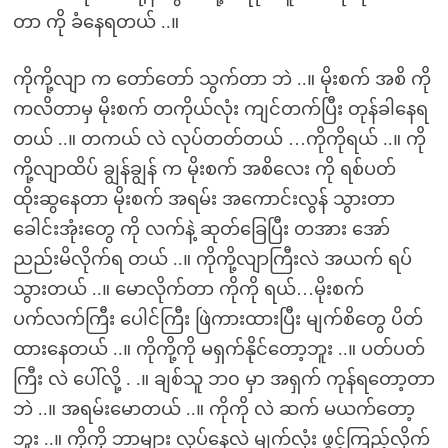
တာ ကို ခံနေရတယ် ..။
ကိုကို့လျာ က တော်တော် သွက်တာ ဘဲ ..။ မိုးစက် အစိ ကို
ကလိတာမှ မိုးစက် တကိုယ်လုံး ကျင်တက်ပြီး တုန်ခါနေရ
တယ် ..။ တကယ် လဲ လုပ်တတ်တယ် …ကိုကိုရယ် ..။ ကို
ကို့လျာထိပ် ချွန်ချွန် က မိုးစက် အစိလေး ကို ရစ်ပတ်
ထိုးဆွနေတာ မိုးစက် အရမ်း အကောင်းလွန် သွားတာ
ခေါင်းအုံးတွေ ကို လက်နဲ့ ဆုတ်ခြေပြီး တအား အော်
ညည်းမိလိုက်ရ တယ် ..။ ကိုကို့လျာကြီးလဲ အယက် ရပ်
သွားတယ် ..။ မောလိုက်တာ ကိုကို ရယ်…မိုးစက်
ပက်လက်ကြီး ပေါင်ကြီး ဖြဲကားထားပြီး မျက်စိတွေ ပိတ်
ထားနေတယ် ..။ ကိုကို့ကို မရှက်နိုင်တော့ဘူး ..။ ပတ်ပတ်
ကြီး လဲ ပေါ်လို့ . .။ ချစ်သူ ဘ၀ မှာ အရှက် ကုန်ရတော့တာ
ဘဲ ..။ အရမ်းမောတယ် ..။ ကိုကို လဲ ဆက် မယက်တော့
ဘူး ..။ ကိုကို ဘာများ လုပ်နေလဲ မျက်လုံး ဖွင့်ကြည့်လိုက်