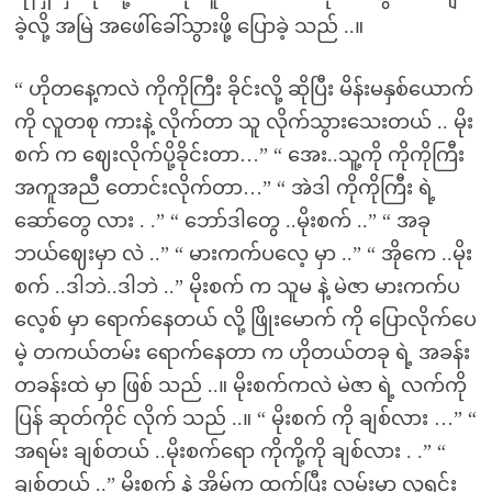
ခဲ့လို့ အမြဲ အဖေါ်ခေါ်သွားဖို့ ပြောခဲ့ သည် ..။
“ ဟိုတနေ့ကလဲ ကိုကိုကြီး ခိုင်းလို့ ဆိုပြီး မိန်းမနှစ်ယောက်
ကို လူတစု ကားနဲ့ လိုက်တာ သူ လိုက်သွားသေးတယ် .. မိုး
စက် က ဈေးလိုက်ပို့ခိုင်းတာ…” “ အေး..သူ့ကို ကိုကိုကြီး
အကူအညီ တောင်းလိုက်တာ…” “ အဲဒါ ကိုကိုကြီး ရဲ့
ဆော်တွေ လား . .” “ ဘော်ဒါတွေ ..မိုးစက် ..” “ အခု
ဘယ်ဈေးမှာ လဲ ..” “ မားကက်ပလေ့ မှာ ..” “ အိုကေ ..မိုး
စက် ..ဒါဘဲ..ဒါဘဲ ..” မိုးစက် က သူမ နဲ့ မဲဇာ မားကက်ပ
လေ့စ် မှာ ရောက်နေတယ် လို့ ဖြိုးမောက် ကို ပြောလိုက်ပေ
မဲ့ တကယ်တမ်း ရောက်နေတာ က ဟိုတယ်တခု ရဲ့ အခန်း
တခန်းထဲ မှာ ဖြစ် သည် ..။ မိုးစက်ကလဲ မဲဇာ ရဲ့ လက်ကို
ပြန် ဆုတ်ကိုင် လိုက် သည် ..။ “ မိုးစက် ကို ချစ်လား …” “
အရမ်း ချစ်တယ် ..မိုးစက်ရော ကိုကို့ကို ချစ်လား . .” “
ချစ်တယ် ..” မိုးစက် နဲ့ အိမ်က ထွက်ပြီး လမ်းမှာ လူရှင်း