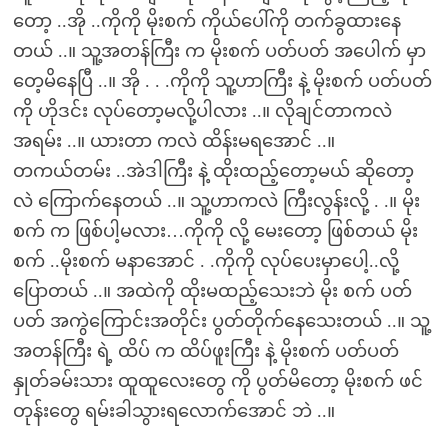
တော့ ..အို ..ကိုကို မိုးစက် ကိုယ်ပေါ်ကို တက်ခွထားနေ
တယ် ..။ သူ့အတန်ကြီး က မိုးစက် ပတ်ပတ် အပေါက် မှာ
တေ့မိနေပြီ ..။ အို . . .ကိုကို သူ့ဟာကြီး နဲ့ မိုးစက် ပတ်ပတ်
ကို ဟိုဒင်း လုပ်တော့မလို့ပါလား ..။ လိုချင်တာကလဲ
အရမ်း ..။ ယားတာ ကလဲ ထိန်းမရအောင် ..။
တကယ်တမ်း ..အဲဒါကြီး နဲ့ ထိုးထည့်တော့မယ် ဆိုတော့
လဲ ကြောက်နေတယ် ..။ သူ့ဟာကလဲ ကြီးလွန်းလို့ . .။ မိုး
စက် က ဖြစ်ပါ့မလား…ကိုကို လို့ မေးတော့ ဖြစ်တယ် မိုး
စက် ..မိုးစက် မနာအောင် . .ကိုကို လုပ်ပေးမှာပေါ့..လို့
ပြောတယ် ..။ အထဲကို ထိုးမထည့်သေးဘဲ မိုး စက် ပတ်
ပတ် အကွဲကြောင်းအတိုင်း ပွတ်တိုက်နေသေးတယ် ..။ သူ့
အတန်ကြီး ရဲ့ ထိပ် က ထိပ်ဖူးကြီး နဲ့ မိုးစက် ပတ်ပတ်
နှုတ်ခမ်းသား ထူထူလေးတွေ ကို ပွတ်မိတော့ မိုးစက် ဖင်
တုန်းတွေ ရမ်းခါသွားရလောက်အောင် ဘဲ ..။