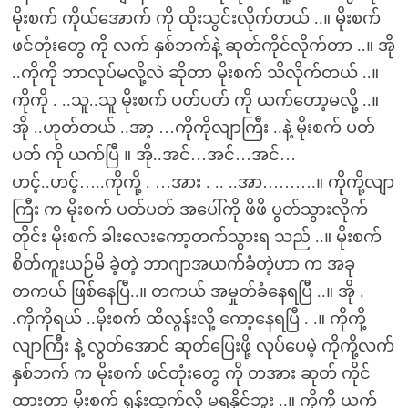
မိုးစက် ကိုယ်အောက် ကို ထိုးသွင်းလိုက်တယ် ..။ မိုးစက်
ဖင်တုံးတွေ ကို လက် နှစ်ဘက်နဲ့ ဆုတ်ကိုင်လိုက်တာ ..။ အို
..ကိုကို ဘာလုပ်မလို့လဲ ဆိုတာ မိုးစက် သိလိုက်တယ် ..။
ကိုကို . ..သူ..သူ မိုးစက် ပတ်ပတ် ကို ယက်တော့မလို့ ..။
အို ..ဟုတ်တယ် ..အာ့ …ကိုကိုလျာကြီး ..နဲ့ မိုးစက် ပတ်
ပတ် ကို ယက်ပြီ ။ အို..အင်…အင်…အင်…
ဟင့်..ဟင့်…..ကိုကို့ . …အား . .. ..အာ……….။ ကိုကို့လျာ
ကြီး က မိုးစက် ပတ်ပတ် အပေါ်ကို ဖိဖိ ပွတ်သွားလိုက်
တိုင်း မိုးစက် ခါးလေးကော့တက်သွားရ သည် ..။ မိုးစက်
စိတ်ကူးယဉ်မိ ခဲ့တဲ့ ဘာဂျာအယက်ခံတဲ့ဟာ က အခု
တကယ် ဖြစ်နေပြီ..။ တကယ် အမှုတ်ခံနေရပြီ ..။ အို .
.ကိုကိုရယ် ..မိုးစက် ထိလွန်းလို့ ကော့နေရပြီ . .။ ကိုကို့
လျာကြီး နဲ့ လွတ်အောင် ဆုတ်ပြေးဖို့ လုပ်ပေမဲ့ ကိုကို့လက်
နှစ်ဘက် က မိုးစက် ဖင်တုံးတွေ ကို တအား ဆုတ် ကိုင်
ထားတာ မိုးစက် ရုန်းထွက်လို့ မရနိုင်ဘူး ..။ ကိုကို ယက်