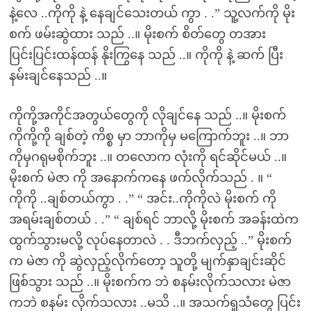
နဲ့လေ ..ကိုကို နဲ့ နေချင်သေးတယ် ကွာ . .” သူ့လက်ကို မိုး
စက် ဖမ်းဆွဲထား သည် ..။ မိုးစက် စိတ်တွေ တအား
ပြင်းပြင်းထန်ထန် နိုးကြွနေ သည် ..။ ကိုကို နဲ့ ဆက် ပြီး
နမ်းချင်နေသည် ..။
ကိုကို့အကိုင်အတွယ်တွေကို လိုချင်နေ သည် ..။ မိုးစက်
ကိုကို့ကို ချစ်တဲ့ ကိစ္စ မှာ ဘာကိုမှ မကြောက်ဘူး ..။ ဘာ
ကိုမှဂရုမစိုက်ဘူး ..။ တလောက လုံးကို ရင်ဆိုင်မယ် ..။
မိုးစက် မဲဇာ ကို အနောက်ကနေ ဖက်လိုက်သည် . ။ “
ကိုကို ..ချစ်တယ်ကွာ . .” “ အင်း..ကိုကိုလဲ မိုးစက် ကို
အရမ်းချစ်တယ် . .” “ ချစ်ရင် ဘာလို့ မိုးစက် အခန်းထဲက
ထွက်သွားမလို့ လုပ်နေတာလဲ . . ဒီဘက်လှည့် ..” မိုးစက်
က မဲဇာ ကို ဆွဲလှည့်လိုက်တော့ သူတို့ မျက်နှာချင်းဆိုင်
ဖြစ်သွား သည် ..။ မိုးစက်က ဘဲ စနမ်းလိုက်သလား မဲဇာ
ကဘဲ စနမ်း လိုက်သလား ..မသိ ..။ အသက်ရှုသံတွေ ပြင်း