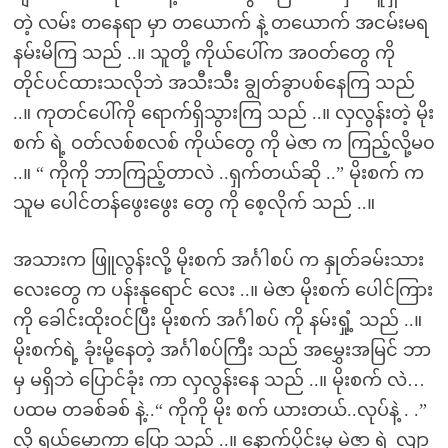
တဲ့ လမ်း တနေရာ မှာ တယောက် နဲ့ တယောက် အငမ်းမရ
နမ်းမိကြ သည် ..။ သူတို့ ကိုယ်ပေါ်က အဝတ်တွေ ကို
တိုင်ပင်ထားသလိုဘဲ အသီးသီး ချွတ်ခွာပစ်နေကြ သည်
..။ ကုတင်ပေါ်ကို ရောက်ရှိသွားကြ သည် ..။ လှလွန်းတဲ့ မိုး
စက် ရဲ့ ဝတ်လစ်စလစ် ကိုယ်တွေ ကို မဲဇာ က ကြည့်လို့မ၀
..။ “ ကိုကို ဘာကြည့်တာလဲ ..ရှက်တယ်ဆို ..” မိုးစက် က
သူမ ပေါင်တန်ဖွေးဖွေး တွေ ကို စေ့လိုက် သည် ..။
အသားက ဖြူလွန်းလို့ မိုးစက် အင်္ဂါစပ် က နှုတ်ခမ်းသား
လေးတွေ က ပန်းနုရောင် လေး ..။ မဲဇာ မိုးစက် ပေါင်ကြား
ကို ခေါင်းထိုးဝင်ပြီး မိုးစက် အင်္ဂါစပ် ကို နမ်းရှုံ့ သည် ..။
မိုးစက်ရဲ့ ခုံးမို့နေတဲ့ အင်္ဂါစပ်ကြီး သည် အမွှေးအမြင် ဘာ
မှ မရှိဘဲ ပြောင်ခုံး ကာ လှလွန်းနေ သည် ..။ မိုးစက် လဲ…
ပထမ တခစ်ခစ် နဲ့..“ ကိုကို မိုး စက် ယားတယ်..လုပ်နဲ့ . .”
လို့ ရယ်မောကာ ပြော သည် ..။ နောက်ပိုင်းမှ မဲဇာ ရဲ့ လျာ