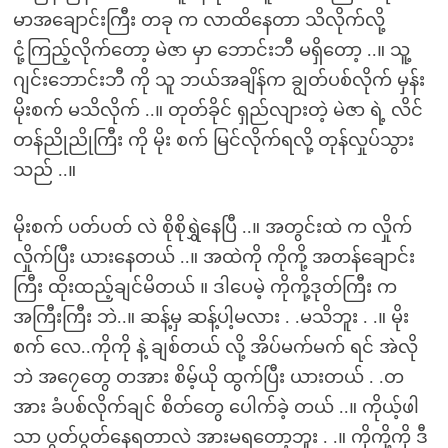
မာအချောင်းကြီး တခု က လာထိနေတာ သိလိုက်လို့
ငုံ့ကြည့်လိုက်တော့ မဲဇာ မှာ ဘောင်းဘီ မရှိတော့ ..။ သူ့
ဂျင်းဘောင်းဘီ ကို သူ ဘယ်အချိန်က ချွတ်ပစ်လိုက် မှန်း
မိုးစက် မသိလိုက် ..။ တုတ်ခိုင် ရှည်လျားတဲ့ မဲဇာ ရဲ့ လိင်
တန်ညိုညိုကြီး ကို မိုး စက် မြင်လိုက်ရလို့ တုန်လှုပ်သွား
သည် ..။
မိုးစက် ပတ်ပတ် လဲ စိုစိုရွှဲနေပြီ ..။ အတွင်းထဲ က လှိုက်
လှိုက်ပြီး ယားနေတယ် ..။ အထဲကို ကိုကို့ အတန်ချောင်း
ကြီး ထိုးထည့်ချင်မိတယ် ။ ဒါပေမဲ့ ကိုကို့ဒုတ်ကြီး က
အကြီးကြီး ဘဲ..။ ဆန့်မှ ဆန့်ပါ့မလား . .မသိဘူး . .။ မိုး
စက် လေ..ကိုကို နဲ့ ချစ်တယ် လို့ အိပ်မက်မက် ရင် အဲလို
ဘဲ အ၇ေတွေ တအား စိမ့်ယို ထွက်ပြီး ယားတယ် . .တ
အား ခံပစ်လိုက်ချင် စိတ်တွေ ပေါက်ခဲ့ တယ် ..။ ကိုယ့်ဖါ
သာ ပွတ်ပွတ်နေရတာလဲ အားမရတော့ဘူး . .။ ကိုကို့ကို ဒီ