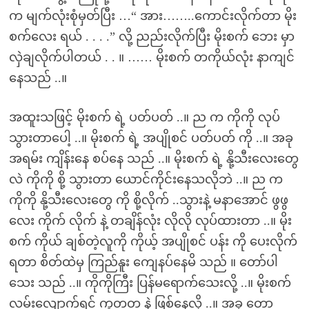
က မျက်လုံးစုံမှတ်ပြီး …“ အား……..ကောင်းလိုက်တာ မိုး
စက်လေး ရယ် . . . .” လို့ ညည်းလိုက်ပြီး မိုးစက် ဘေး မှာ
လှဲချလိုက်ပါတယ် . . ။ …… မိုးစက် တကိုယ်လုံး နာကျင်
နေသည် ..။
အထူးသဖြင့် မိုးစက် ရဲ့ ပတ်ပတ် ..။ ည က ကိုကို လုပ်
သွားတာပေါ့ ..။ မိုးစက် ရဲ့ အပျိုစင် ပတ်ပတ် ကို ..။ အခု
အရမ်း ကျိန်းနေ စပ်နေ သည် ..။ မိုးစက် ရဲ့ နို့သီးလေးတွေ
လဲ ကိုကို စို့ သွားတာ ယောင်ကိုင်းနေသလိုဘဲ ..။ ည က
ကိုကို နို့သီးလေးတွေ ကို စို့လိုက် ..သွားနဲ့ မနာအောင် ဖွဖွ
လေး ကိုက် လိုက် နဲ့ တချိန်လုံး လိုလို လုပ်ထားတာ ..။ မိုး
စက် ကိုယ် ချစ်တဲ့လူကို ကိုယ့် အပျိုစင် ပန်း ကို ပေးလိုက်
ရတာ စိတ်ထဲမှ ကြည်နူး ကျေနပ်နေမိ သည် ။ တော်ပါ
သေး သည် ..။ ကိုကိုကြီး ပြန်မရောက်သေးလို့ ..။ မိုးစက်
လမ်းလျောက်ရင် ကွတတ နဲ့ ဖြစ်နေလို့ ..။ အခု တော့