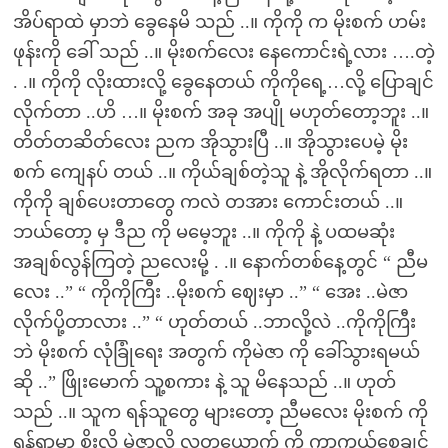
အိပ်ရာထဲ မှာဘဲ ခွေနေမိ သည် ..။ ကိုကို က မိုးစက် ဟမ်း
ဖုန်းကို ခေါ် သည် ..။ မိုးစက်လေး နေကောင်းရဲ့လား ….တဲ့
. .။ ကိုကို လိုးထားလို့ ခွေနေတယ် ကိုကိုရေ့…လို့ ပြောချင်
လိုက်တာ ..ဟိ …။ မိုးစက် အခု အပျို မဟုတ်တော့ဘူး ..။
တိတ်တဆိတ်လေး ညက အိုသွားပြီ ..။ အိုသွားပေမဲ့ မိုး
စက် ကျေနပ် တယ် ..။ ကိုယ်ချစ်တဲ့သူ နဲ့ အိုလိုက်ရတာ ..။
ကိုကို ချစ်ပေးတာတွေ ကလဲ တအား ကောင်းတယ် ..။
ဘယ်တော့ မှ ဒီည ကို မမေ့ဘူး ..။ ကိုကို နဲ့ ပထမဆုံး
အချစ်လွန်ကြတဲ့ ညလေးမို့ . .။ နောက်တစ်နေ့တွင် “ ညီမ
လေး ..” “ ကိုကိုကြီး ..မိုးစက် ဈေးမှာ ..” “ အေး ..မဲဇာ
လိုက်ပို့တာလား ..” “ ဟုတ်တယ် ..ဘာလို့လဲ ..ကိုကိုကြီး
ဘဲ မိုးစက် လုံခြုံရေး အတွက် ကိုမဲဇာ ကို ခေါ်သွားရမယ်
ဆို ..” ဖြိုးမောက် သူ့စကား နဲ့ သူ မိနေသည် ..။ ဟုတ်
သည် ..။ သူက ရန်သူတွေ များတော့ ညီမလေး မိုးစက် ကို
ရန်ရှာမှာ စိုးလို့ မဲဇာလို လူတယောက် ကို ကာကွယ်စေချင်