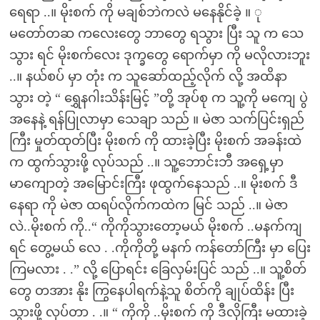
ရေရာ ..။ မိုးစက် ကို မချစ်ဘဲကလဲ မနေနိုင်ခဲ့ ။ ု
မတော်တဆ ကလေးတွေ ဘာတွေ ရသွား ပြီး သူ က သေ
သွား ရင် မိုးစက်လေး ဒုက္ခတွေ ရောက်မှာ ကို မလိုလားဘူး
..။ နယ်စပ် မှာ တုံး က သူဆော်ထည့်လိုက် လို့ အထိနာ
သွား တဲ့ “ ရွှေနဂါးသိန်းမြင့် ”တို့ အုပ်စု က သူ့ကို မကျေ ပွဲ
အနေနဲ့ ရန်ပြုလာမှာ သေချာ သည် ။ မဲဇာ သက်ပြင်းရှည်
ကြီး မှုတ်ထုတ်ပြီး မိုးစက် ကို ထားခဲ့ပြီး မိုးစက် အခန်းထဲ
က ထွက်သွားဖို့ လုပ်သည် ..။ သူ့ဘောင်းဘီ အရှေ့မှာ
မာကျောတဲ့ အမြောင်းကြီး ဖုထွက်နေသည် ..။ မိုးစက် ဒီ
နေရာ ကို မဲဇာ ထရပ်လိုက်ကထဲက မြင် သည် ..။ မဲဇာ
လဲ..မိုးစက် ကို..“ ကိုကိုသွားတော့မယ် မိုးစက် ..မနက်ကျ
ရင် တွေ့မယ် လေ . .ကိုကိုတို့ မနက် ကန်တော်ကြီး မှာ ပြေး
ကြမလား . .” လို့ ပြောရင်း ခြေလှမ်းပြင် သည် ..။ သူ့စိတ်
တွေ တအား နိုး ကြွနေပါရက်နဲ့သူ စိတ်ကို ချုပ်ထိန်း ပြီး
သွားဖို့ လုပ်တာ . .။ “ ကိုကို ..မိုးစက် ကို ဒီလိုကြီး မထားခဲ့