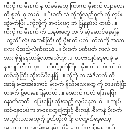
ကိုကို က မိုးစက် နှုတ်ခမ်းတွေ ကြားက မိုးစက် လျာလေး
ကို စုတ်ယူ တယ် ..။ မိုးစက် လဲ ကိုကို့လည်ဂုတ် ကို လှမ်း
ဆွဲဖက်ပြီး ..ကိုကို့ကို အငမ်းမ၇ ဘဲ ပြန်နမ်းမိ တယ် ..။
ကိုကို က မိုးစက် ကို အနမ်းတွေ ဘက် ဆွဲဆောင်နေချိန်
..သူ့ထိပ်လုံး အထစ်ကြီး ကို မိုးစက် ပတ်ပတ်ထဲကို အသာ
လေး ဖိထည့်လိုက်တယ် ..။ မိုးစက် ပတ်ပတ် ကလဲ တ
အား စိုရွှဲနေတာမို့လားမသိဘူး ..။ တင်းကျပ်နေပေမဲ့ မ
နာကျင်လိုက်ဘူး ..။ ကိုကို့ဒုတ်ကြီး ..မိုးစက် ပတ်ပတ်ထဲ
တစ်ဆို့ကြီး ထိုးဝင်မိနေပြီ ..။ ကိုကို က အဲဒီဘက် ကို
အာရုံ မထားမိအောင် မိုးစက် နို့သီးလေးတွေ ကို တဖက်ပြီး
တဖက် စို့ပေးနေပြန်တယ် ..။ အောက် ကလဲ ဖြေးဖြေး
နောက်ဆုတ် ..ဖြေးဖြေး ထိုးထည့် လုပ်နေတယ် ..။ ကျပ်
ထစ်နေပေမဲက အရေတွေကြောင့် စီးကနဲ..စီးကနဲ မိုးစက်
အတွင်းသားတွေကို ပွတ်တိုက်ပြီး ဝင်ထွက်နေတော့
အရသာ က အရမ်းအရမ်း ထိမိ ကောင်းလွန်းနေတယ် ..။