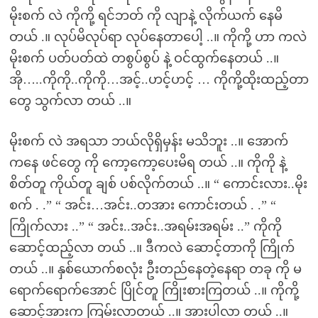
မိုးစက် လဲ ကိုကို့ ရင်ဘတ် ကို လျာနဲ့ လိုက်ယက် နေမိ
တယ် .။ လုပ်မိလုပ်ရာ လုပ်နေတာပေါ့ ..။ ကိုကို့ ဟာ ကလဲ
မိုးစက် ပတ်ပတ်ထဲ တစွပ်စွပ် နဲ့ ဝင်ထွက်နေတယ် ..။
အို…..ကိုကို..ကိုကို…အင့်..ဟင့်ဟင့် … ကိုကို့ထိုးထည့်တာ
တွေ သွက်လာ တယ် ..။
မိုးစက် လဲ အရသာ ဘယ်လိုရှိမှန်း မသိဘူး ..။ အောက်
ကနေ ဖင်တွေ ကို ကော့ကော့ပေးမိရ တယ် ..။ ကိုကို နဲ့
စိတ်တူ ကိုယ်တူ ချစ် ပစ်လိုက်တယ် ..။ “ ကောင်းလား..မိုး
စက် . .” “ အင်း…အင်း..တအား ကောင်းတယ် . .” “
ကြိုက်လား ..” “ အင်း..အင်း..အရမ်းအရမ်း ..” ကိုကို
ဆောင့်ထည့်လာ တယ် ..။ ဒီကလဲ ဆောင့်တာကို ကြိုက်
တယ် ..။ နှစ်ယောက်စလုံး ဦးတည်နေတဲ့နေရာ တခု ကို မ
ရောက်ရောက်အောင် ပြိုင်တူ ကြိုးစားကြတယ် ..။ ကိုကို့
ဆောင့်အားက ကြမ်းလာတယ် ..။ အားပါလာ တယ် ..။