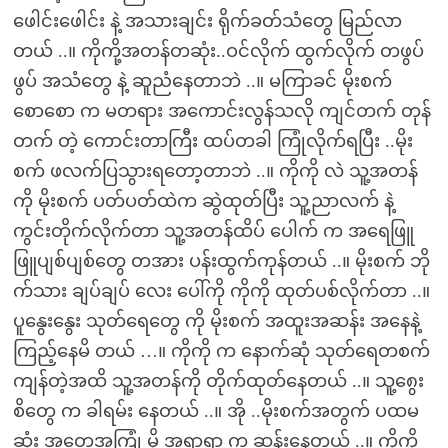
ဖေါင်းဖေါင်း နဲ့ အသားချင်း ရိုက်ခတ်သံတွေ မြည်လာ
တယ် ..။ ကိုကို့အတန်တဆုံး..ဝင်လိုက် ထွက်လိုက် တဖွပ်
ဖွပ် အသံတွေ နဲ့ ဆူညံနေတာဘဲ ..။ မကြာခင် မိုးစက်
စောစော က မတရား အကောင်းလွန်သလို ကျင်တက် တုန်
တက် တဲ့ ကောင်းတာကြီး ထပ်တခါ ကြုံလိုက်ရပြီး ..မိုး
စက် ဖလက်ပြသွားရတော့တာဘဲ ..။ ကိုကို လဲ သူ့အတန်
ကို မိုးစက် ပတ်ပတ်ထဲက ဆွဲထုတ်ပြီး သူ့ညာလက် နဲ့
ကွင်းတိုက်လိုက်တာ သူ့အတန်ထိပ် ပေါက် က အရေဖြူ
ဖြူပျစ်ပျစ်တွေ တအား ပန်းထွက်ကုန်တယ် ..။ မိုးစက် ဘို
က်သား ချပ်ချပ် လေး ပေါ်ကို ကိုကို ထုတ်ပစ်လိုက်တာ ..။
ပူနွေးနွေး သုတ်ရေတွေ ကို မိုးစက် အထူးအဆန်း အနေနဲ့
ကြည့်နေမိ တယ် …။ ကိုကို က နောက်ဆုံ သုတ်ရေတစက်
ကျန်တဲ့အထိ သူ့အတန်ကို တိုက်ထုတ်နေတယ် ..။ သူ့၈ွေး
စိတွေ က ခါရမ်း နေတယ် ..။ အို ..မိုးစက်အတွက် ပထမ
ဆုံး အတွေ့အကြုံ မို့ အရာရာ က ဆန်းနေတယ် ..။ ကိုကို