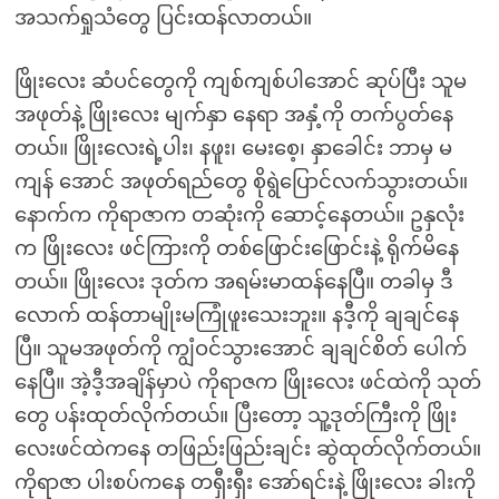
အသက်ရှုသံတွေ ပြင်းထန်လာတယ်။
ဖြိုးလေး ဆံပင်တွေကို ကျစ်ကျစ်ပါအောင် ဆုပ်ပြီး သူမ
အဖုတ်နဲ့ ဖြိုးလေး မျက်နှာ နေရာ အနှံ့ကို တက်ပွတ်နေ
တယ်။ ဖြိုးလေးရဲ့ပါး၊ နဖူး၊ မေးစေ့၊ နှာခေါင်း ဘာမှ မ
ကျန် အောင် အဖုတ်ရည်တွေ စိုရွဲပြောင်လက်သွားတယ်။
နောက်က ကိုရာဇာက တဆုံးကို ဆောင့်နေတယ်။ ဥနှလုံး
က ဖြိုးလေး ဖင်ကြားကို တစ်ဖြောင်းဖြောင်းနဲ့ ရိုက်မိနေ
တယ်။ ဖြိုးလေး ဒုတ်က အရမ်းမာထန်နေပြီ။ တခါမှ ဒီ
လောက် ထန်တာမျိုးမကြုံဖူးသေးဘူး။ နဒီ့ကို ချချင်နေ
ပြီ။ သူမအဖုတ်ကို ကျွံဝင်သွားအောင် ချချင်စိတ် ပေါက်
နေပြီ။ အဲ့ဒီ့အချိန်မှာပဲ ကိုရာဇက ဖြိုးလေး ဖင်ထဲကို သုတ်
တွေ ပန်းထုတ်လိုက်တယ်။ ပြီးတော့ သူ့ဒုတ်ကြီးကို ဖြိုး
လေးဖင်ထဲကနေ တဖြည်းဖြည်းချင်း ဆွဲထုတ်လိုက်တယ်။
ကိုရာဇာ ပါးစပ်ကနေ တရှီးရှီး အော်ရင်းနဲ့ ဖြိုးလေး ခါးကို