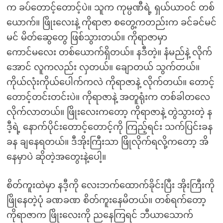
က ခပ်တောင့်တောင့်ပဲ။ သူက ကုမ္ပဏီရဲ့ ရှယ်ယာဝင် တစ်
ယောက်။ ဖြိုးလေးနဲ့ ကိုရာဇာ စတွေ့ကတည်းက ခင်ခင်မင်
မင် မိတ်ဆွေတွေ ဖြစ်သွားတယ်။ ကိုရာဇာမှာ
ကောင်မလေး တစ်ယောက်ရှိတယ်။ နဒီတဲ့။ နံမည်နဲ့ လိုက်
အောင် လူကလည်း လှတယ်။ ချောတယ် သွက်တယ်။
ကိုယ်လုံးကိုယ်ပေါက်ကလဲ ကိုရာဇာနဲ့ လိုက်တယ်။ တောင့်
တောင့်တင်းတင်းပဲ။ ကိုရာဇာနဲ့ အတူရုံးက တစ်ခါတလေ
လိုက်လာတယ်။ ဖြိုးလေးကတော့ ကိုရာဇာနဲ့ တွဲသွားတဲ့ န
ဒီ့ရဲ့ နောက်ပိုင်းတောင့်တောင့်ကို ကြည့်ရင်း သက်ပြင်းခန
ခန ချနေရတယ်။ ဒီအိုးကြီးသာ ဖြိုလိုက်ရလို့ကတော့ အိ
နေမှာပဲ ဆိုတဲ့အတွေးနဲ့ပေါ့။
စိတ်ကူးထဲမှာ နဒီ့ကို လေးဘက်ထောက်ခိုင်းပြီး အိုးကြီးကို
ဖြိုနေတဲ့ပုံ ခဏခဏ စိတ်ကူးနေမိတယ်။ တစ်ရက်တော့
ကိုရာဇာက ဖြိုးလေးကို ညနေကြရင် ဘီယာသောက်