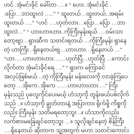
ဟင်..အံ့မင်းခိုင် ခေါ်တာ ….။ “ ဟေး..အံ့မင်းခိုင် .
.ပြော…ဘာထူးလဲ …..” “ ထူးတယ်…ထူးတယ်..အရမ်း
ထူးတယ် ….” “ဟင် ….ဟုတ်လား…ပြော…ပြော …ဘာ
ထူးလဲ…” “ ဟားဟားဟား..ကိုကြီးမုန်းရယ် ….ဝမ်းသာ
တော့ဗျာ…ရှားဆီက သတင်းရတယ် …ကိုကြီးမုန်း ရှာနေ
တဲ့ ဟာကြီး ..ရှိနေတယ်ဗျ…ဟားဟား…ရှိနေတယ် …”
“ဟာ…..ဟားဟားဟား…….ဟုတ်ပြီ…ဟုတ်ပြီ …ကောင်း
လိုက်တာ အံ့မင်းခိုင်ရေ . ..” “ ရှားက မကြာခင်
အလုပ်ဖြစ်မယ်…တဲ့ ကိုကြီးမုန်း မန်းလေးကို လာခဲ့ကြပေ
တော့ …အိုကေ..အိုကေ ……ဟားဟားဟား….” ကြီး
မုန်းသည် ပုလွေကိုင်ပေးမယ့် ဟံသာ့ကို တွန်းဖယ်ပစ်လိုက်
သည် ..။ ဟံသာ့ကို ချွတ်တားနဲ့ အပြာကား ရိုက်ဖို့ ကိစ္စကို
လည်း ကြီးမုန်း သတိမရတော့ဘူး ..။ ဟံသာကိုလည်း
လက်စားမခြေချင်တော့ဘူး …။ သူလိုချင်နေတဲ့ စိန်ကြီး
….ရှိနေတယ် ဆိုတာက သူ့အတွက် မဟာ သတင်းကောင်း