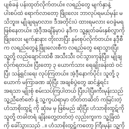
ပျစ်ခနဲ ပန်းထုတ်လိုက်တယ်။ လရည်တွေ မျက်နှာနဲ့
ပါးစပ်ထဲ ရောက်လာတော့ ဖြိုးလေး ဘာလုပ်ရမယ်မှန်း မ
သိဘူး။ မျိုချရမှာလား၊ ဒီအတိုင်းပဲ ထားရမလား ဝေခွဲမရ
ဖြစ်နေတယ်။ အဲ့ဒီ့အချိန်မှာပဲ နဒီက သူ့နှုတ်ခမ်းနှစ်လွှာကို
ဖြိုးလေး မျက်နှာနား တိုးလာပြီး နမ်းစုပ်လိုက်တယ်။ နဒီ့စီ
က လရည်တွေနဲ့ ဖြိုးလေးစီက လရည်တွေ ရောသွားပြီး
သူ့တို့ လည်ချောင်းထဲစီ အသီးသီး ဝင်သွားကုန်ပြီး၊ မျိုချ
လိုက်ရတယ်။ ပြီးတော့ ၃ ယောက်သား ရေချိုးခန်းထဲ ဝင်
ပြီး သန့်ရှင်းရေး လုပ်ကြတယ်။ အဲ့ဒီ့နောက်ပိုင်း သူတို့ ၃
ယောက် မကြာခဏ ဆုံပြီး အချစ်ပွဲတွေ ဆင်နွှဲရင်း
အရသာ မျိုးစုံ စမ်းသပ်ကြပါတယ် ပြီးပါပြီ။ကီးမုန်းသည်
သူ့ညီဇော်ဇော် နဲ့ သူ့ကွယ်ရာမှာ တိတ်တဆိတ် ကမြင်းတဲ့
ဟံသာစိုးထွဋ် ကို ဆုံးမ မှ ဖြစ်မည် ဆိုပြီး ဟံသာစိုးထွဋ်ကို
သူတို့ တခါတရံ ချိန်းတွေ့တတ်တဲ့ လှည်းကူးက သူ့ခြံထဲ
ကို ခေါ်သွားသည် ..။ ဟံသာစိုးထွဋ်ကတော့ ကြီးမုန်း သူ့ကို