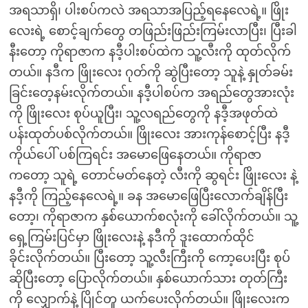
အရသာရှိ၊ ပါးစပ်ကလဲ အရသာအပြည့်ရနေလေရဲ့။ ဖြိုး
လေးရဲ့ စောင့်ချက်တွေ တဖြည်းဖြည်းကြမ်းလာပြီး၊ ပြီးခါ
နီးတော့ ကိုရာဇာက နဒီ့ပါးစပ်ထဲက သူ့လီးကို ထုတ်လိုက်
တယ်။ နဒီက ဖြိုးလေး ဂုတ်ကို ဆွဲပြီးတော့ သူနဲ့ နှုတ်ခမ်း
ခြင်းတေ့နမ်းလိုက်တယ်။ နဒီ့ပါစပ်က အရည်တွေအားလုံး
ကို ဖြိုးလေး စုပ်ယူပြီး၊ သူ့လရည်တွေကို နဒီ့အဖုတ်ထဲ
ပန်းထုတ်ပစ်လိုက်တယ်။ ဖြိုးလေး အားကုန်စောင့်ပြီး နဒီ့
ကိုယ်ပေါ် ပစ်ကြရင်း အမောဖြေနေတယ်။ ကိုရာဇာ
ကတော့ သူရဲ့ တောင်မတ်နေတဲ့ လီးကို ဆွရင်း ဖြိုးလေး နဲ့
နဒီ့ကို ကြည့်နေလေရဲ့။ ခန အမောဖြေပြီးလောက်ချိန်ပြီး
တော့၊ ကိုရာဇာက နှစ်ယောက်စလုံးကို ခေါ်လိုက်တယ်။ သူ့
ရှေ့ကြမ်းပြင်မှာ ဖြိုးလေးနဲ့ နဒီကို ဒူးထောက်ထိုင်
ခိုင်းလိုက်တယ်။ ပြီးတော့ သူ့လီးကြီးကို ကော့ပေးပြီး စုပ်
ဆိုပြီးတော့ ပြောလိုက်တယ်။ နှစ်ယောက်သား တုတ်ကြီး
ကို လျှောက်နဲ့ ပြိုင်တူ ယက်ပေးလိုက်တယ်။ ဖြိုးလေးက