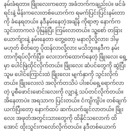
နမ်းခံရတာ။ ဖြိုးလေးကတော့ အခံဘက်ကချည်းပဲ။ ဖင်ခံ
ရင်းနဲ့ မိန်းကလေးတစ်ယောက်က ရမက်ပြင်းပြင်းနမ်းတာ
ကို ခံနေရတယ်။ နဒီနမ်းနေတဲ့အချိန် ကိုရာဇာ့ နောက်က
သွင်းတာကလဲ ပိုမြန်ပြီး ကြမ်းလာတယ်။ သူ့စော် တခြား
ယောက်ျားနဲ့ နမ်းနေတာ တွေ့တော့ မနာလိုလို့လား၊ ဒါမှ
မဟုတ် စိတ်တွေ ပိုထန်လာလို့လား မသိဘူး။နဒီက နမ်း
တာကိုရပ်လိုက်ပြီး၊ လေးဘက်ထောက်နေတဲ့ ဖြိုးလေး ရှေ့
မှာ ပေါင်ဖြဲထိုင်လိုက်တယ်။ ဖြိုးလေး ဆံပင်တွေကို ဆွဲပြီး
သူမ ပေါင်ကြောင်းထဲ ဖြိုးလေး မျက်နှာကို သွင်းလိုက်
တယ်။ ဖြိုးလေးလဲ အလိုက်တသိပဲ ပါးစပ်ရှေ့ရောက်လာ
တဲ့ ပူစီဖောင်းဖောင်းလေးကို လျှာနဲ့ သပ်တင်လိုက်တယ်။
အိနေတာပဲ။ အရသာက ပြင်းတယ်။ ငံကျိကျိပဲ။ တစ်ချက်
ယက်ပြီးတော့ နောက်ထပ် ဆက်ယက်ချင်လာတယ်။ ဖြိုး
လေး အဖုတ်အတွင်းသားတွေကို ထိနိုင်သလောက် ထိ
အောင် ထိုးသွင်းကလော်လိုက်တယ်။ နဒီတစ်ယောက်