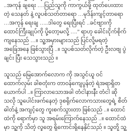
..အကုန် ချရေး ….ပြည်သူကို ကာကွယ်ဖို့ ထုတ်ပေးထား
တဲ့ သေနတ် နဲ့ လူပစ်သတ်တာရော …မုဒိန်းကျင့်တာရော
…အကုန် ရေးချ …..ဒါတွေ ရေးပြီးရင် ..ခင်ဗျားကို
ထောင်ကြီးချုပ်ကို ပို့တော့မလို့ ….” ရာဟု ခေါင်းငိုက်စိုက်
ကျနေသည် …။ သူ့အမှားများသည် ပြင်လို့မရတဲ့
အခြေအနေ ဖြစ်သွားပြီ ..။ သူပစ်သတ်လိုက်တဲ့ ဦးလဗျ ပွဲ
ချင်း ပြီး သေသွားသည် ။
သူသည် မြေအောက်လောက ကို အသွင်ယူ ဝင်
ထောက်လှမ်း ခါစတုံးက တာဝန်ကျေပွန်တဲ့ ရဲအရာရှိတ
ယောက်ပါ ..။ ကြာလာသောအခါ တံငါနားနီး တံငါ ဆို
သလို သူပေါင်းဖက်နေတဲ့ ဒုစရိုက်လောကသားတွေရဲ့ စိတ်
ဓါတ်နဲ့ အကျင့်တွေ ကူးစက်သွားတာ ဖြစ်သည် ..။ ထောင်
ထဲကို ရောက်မှာ သူ အရမ်းကြောက်နေသည် ..။ ထောင်ထဲ
မှာ သူ့ကို သိတဲ့ လူတွေ ရှိကောင်းရှိနေနိုင်သည် ။ သူတို့ သူ့