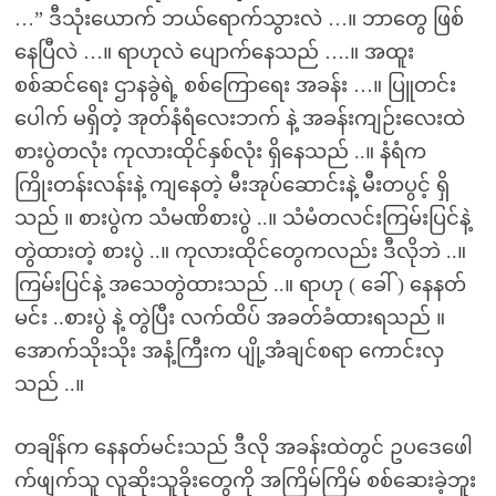
…” ဒီသုံးယောက် ဘယ်ရောက်သွားလဲ …။ ဘာတွေ ဖြစ်
နေပြီလဲ …။ ရာဟုလဲ ပျောက်နေသည် ….။ အထူး
စစ်ဆင်ရေး ဌာနခွဲရဲ့ စစ်ကြောရေး အခန်း …။ ပြူတင်း
ပေါက် မရှိတဲ့ အုတ်နံရံလေးဘက် နဲ့ အခန်းကျဉ်းလေးထဲ
စားပွဲတလုံး ကုလားထိုင်နှစ်လုံး ရှိနေသည် ..။ နံရံက
ကြိုးတန်းလန်းနဲ့ ကျနေတဲ့ မီးအုပ်ဆောင်းနဲ့ မီးတပွင့် ရှိ
သည် ။ စားပွဲက သံမဏိစားပွဲ ..။ သံမံတလင်းကြမ်းပြင်နဲ့
တွဲထားတဲ့ စားပွဲ ..။ ကုလားထိုင်တွေကလည်း ဒီလိုဘဲ ..။
ကြမ်းပြင်နဲ့ အသေတွဲထားသည် ..။ ရာဟု ( ခေါ် ) နေနတ်
မင်း ..စားပွဲ နဲ့ တွဲပြီး လက်ထိပ် အခတ်ခံထားရသည် ။
အောက်သိုးသိုး အနံ့ကြီးက ပျို့အံချင်စရာ ကောင်းလှ
သည် ..။
တချိန်က နေနတ်မင်းသည် ဒီလို အခန်းထဲတွင် ဥပဒေဖေါ
က်ဖျက်သူ လူဆိုးသူခိုးတွေကို အကြိမ်ကြိမ် စစ်ဆေးခဲ့ဘူး