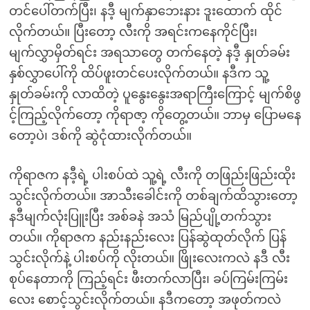
တင်ပေါ်တက်ပြီး၊ နဒီ့ မျက်နှာဘေးနား ဒူးထောက် ထိုင်
လိုက်တယ်။ ပြီးတော့ လီးကို အရင်းကနေကိုင်ပြီး၊
မျက်လွှာမှိတ်ရင်း အရသာတွေ တက်နေတဲ့ နဒီ့ နှုတ်ခမ်း
နှစ်လွှာပေါ်ကို ထိပ်ဖူးတင်ပေးလိုက်တယ်။ နဒီက သူ့
နှုတ်ခမ်းကို လာထိတဲ့ ပူနွေးနွေးအရာကြီးကြောင့် မျက်စိဖွ
င့်ကြည့်လိုက်တော့ ကိုရာဇာ့ ကိုတွေ့တယ်။ ဘာမှ ပြောမနေ
တော့ပဲ၊ ဒစ်ကို ဆွဲငုံထားလိုက်တယ်။
ကိုရာဇက နဒီ့ရဲ့ ပါးစပ်ထဲ သူ့ရဲ့ လီးကို တဖြည်းဖြည်းထိုး
သွင်းလိုက်တယ်။ အာသီးခေါင်းကို တစ်ချက်ထိသွားတော့
နဒီမျက်လုံးပြူးပြီး အစ်ခနဲ အသံ မြည်ပျို့တက်သွား
တယ်။ ကိုရာဇက နည်းနည်းလေး ပြန်ဆွဲထုတ်လိုက် ပြန်
သွင်းလိုက်နဲ့ ပါးစပ်ကို လိုးတယ်။ ဖြိုးလေးကလဲ နဒီ လီး
စုပ်နေတာကို ကြည့်ရင်း ဖီးတက်လာပြီး၊ ခပ်ကြမ်းကြမ်း
လေး စောင့်သွင်းလိုက်တယ်။ နဒီကတော့ အဖုတ်ကလဲ