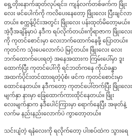
ရှေ့တိုးနောက်ဆုတ်လုပ်ရင်း၊ ကျန်လက်တစ်ဖက်က ဖြိုး
လေး ဖင်ပေါက်ကို ကလိပေးနေတော့ ဖြိုးလေး ပြီးချင်လာ
တယ်။ စက္ကန့်ပိုင်းအတွင်း ဖြိုးလေး ပန်းထုတ်မိတော့မယ်။
အဲ့ဒီ့အချိန်မှာပဲ နဒီက ရပ်လိုက်တယ်။ကိုရာဇာက ဖြိုးလေး
ကို ကုတင်စောင်းမှာ လေးဘက်ထောက်နေဖို့ ပြောတယ်။
ကုတင်က သုံးပေလောက်ပဲ မြင့်တယ်။ ဖြိုးလေး လေး
ဘက်ထောက်ပေးရတဲ့ အနေအထားက ကြမ်းပေါ်မှာ ဒူး
ထောက်ပြီး ကုတင်ပေါ်ကို ရင်ဘတ်ကနေ ကိုယ်ခန္ဓာ
အထက်ပိုင်းတင်ထားရတဲ့ပုံစံ၊ ဖင်က ကုတင်စောင်းမှာ
ထောင်နေတယ်။ နဒီကတော့ ကုတင်ပေါ်တက်ပြီး ဖြိုးလေး
မျက်နှာ နားမှာ ခြေထောက်ကားထိုင်နေတယ်။ ဖြိုး
လေးမျက်နှာက နဒီပေါင်ကြားမှာ ရောက်နေပြီး အဖုတ်နဲ့
လက်မ နည်းနည်းလောက်ပဲ ကွာတော့တယ်။
သင်းပျံတဲ့ ရနံလေးကို ရလိုက်တော့ ပါးစပ်ထဲက သွားရေ