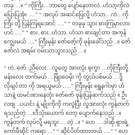
တခု …။ “ ကိုကြီး…ဘာတွေ ပျော်နေတာလဲ..ဟံသာ့ကိုလဲ
ပြောပြအုံး ….” “ အလုပ် အဆင်ပြေလို့ ဟံသာ…ကဲ…ကို
ကြီး တို့ ပြန်ကြရအောင် ….” “ တခုခု သွား စားကြမှာလား
ဟင် ….” “ စား..စား..ဟံသာ..ဟံသာ စားချင်တာ အကုန်
ကျွေးမယ် ….” ကြီးမုန်း ဇော်ဇော့်ကို ဖုန်းခေါ်သည် ..။ ဇော်
ဇော်လဲ အရမ်း ဝမ်းသာသွားသည် …။
“ ကဲ..ဇော်..ညီလေး…လူတွေ အားလုံး စုကွာ …ကိုကြီးတို့
မန်းလေး တက်မယ် …ဖြိုးဝေမိုး ကို တွယ်ပစ်မယ် …ဒို့
လိုချင်တာ ကို အရယူမယ် …..” ကြီးမုန်း ရွှေနဂါးမှာ ဟံ
သာနဲ့ ထမင်းစားနေတုံး ဇော်ဇော် ဖုန်းပြန်ဆက်သည် ။ ဦး
လဗျ ..ပယင်း နဲ့ မျိုးကိုကို ကလွဲပြီး လူအားလုံး ကွန်တက်
ရသည်တဲ့ …။ဒီသုံးယောက် တော့ ပျောက်နေသည် ..။
ကွန်တက် လုပ်လို့ မရဘူး ….တဲ့ ..။ “ ဟေ ….ဒါဆို ရှားရဲ့
ကော်ဖီဆိုင် ကရော …” “ ဆိုင်ပိတ်ထားတယ် ….” “ ဟေ