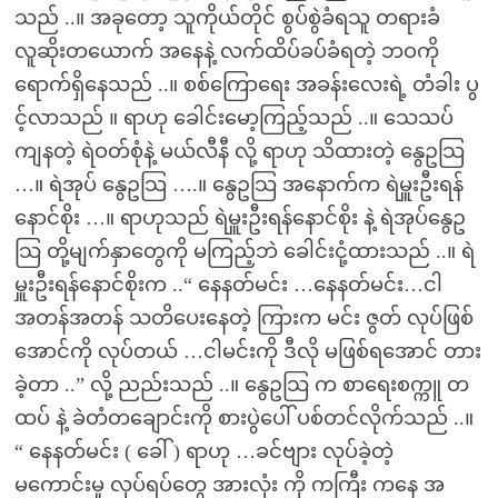
သည် ..။ အခုတော့ သူကိုယ်တိုင် စွပ်စွဲခံရသူ တရားခံ
လူဆိုးတယောက် အနေနဲ့ လက်ထိပ်ခပ်ခံရတဲ့ ဘဝကို
ရောက်ရှိနေသည် ..။ စစ်ကြောရေး အခန်းလေးရဲ့ တံခါး ပွ
င့်လာသည် ။ ရာဟု ခေါင်းမော့ကြည့်သည် ..။ သေသပ်
ကျနတဲ့ ရဲဝတ်စုံနဲ့ မယ်လီနီ လို့ ရာဟု သိထားတဲ့ နွေဥသြ
…။ ရဲအုပ် နွေဥသြ ….။ နွေဥသြ အနောက်က ရဲမှူးဦးရန်
နောင်စိုး …။ ရာဟုသည် ရဲမှူးဦးရန်နောင်စိုး နဲ့ ရဲအုပ်နွေဥ
သြ တို့မျက်နှာတွေကို မကြည့်ဘဲ ခေါင်းငုံ့ထားသည် ..။ ရဲ
မှူးဦးရန်နောင်စိုးက ..“ နေနတ်မင်း …နေနတ်မင်း…ငါ
အတန်အတန် သတိပေးနေတဲ့ ကြားက မင်း ဇွတ် လုပ်ဖြစ်
အောင်ကို လုပ်တယ် …ငါမင်းကို ဒီလို မဖြစ်ရအောင် တား
ခဲ့တာ ..” လို့ ညည်းသည် ..။ နွေဥသြ က စာရေးစက္ကူ တ
ထပ် နဲ့ ခဲတံတချောင်းကို စားပွဲပေါ် ပစ်တင်လိုက်သည် ..။
“ နေနတ်မင်း ( ခေါ် ) ရာဟု …ခင်ဗျား လုပ်ခဲ့တဲ့
မကောင်းမှု လုပ်ရပ်တွေ အားလုံး ကို ကကြီး ကနေ အ