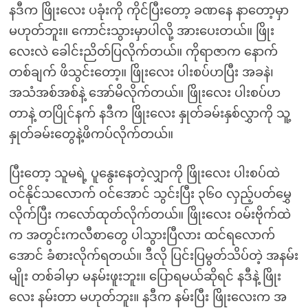
နဒီက ဖြိုးလေး ပခုံးကို ကိုင်ပြီးတော့ ခဏနေ နာတော့မှာ
မဟုတ်ဘူး။ ကောင်းသွားမှာပါလို့ အားပေးတယ်။ ဖြိုး
လေးလဲ ခေါင်းညိတ်ပြလိုက်တယ်။ ကိုရာဇာက နောက်
တစ်ချက် ဖိသွင်းတော့။ ဖြိုးလေး ပါးစပ်ဟပြီး အခနဲ၊
အသံအစ်အစ်နဲ့ အော်မိလိုက်တယ်။ ဖြိုးလေး ပါးစပ်ဟ
တာနဲ့ တပြိုင်နက် နဒီက ဖြိုးလေး နှုတ်ခမ်းနှစ်လွှာကို သူ့
နှုတ်ခမ်းတွေနဲ့ဖိကပ်လိုက်တယ်။
ပြီးတော့ သူမရဲ့ ပူနွေးနေတဲ့လျှာကို ဖြိုးလေး ပါးစပ်ထဲ
ဝင်နိုင်သလောက် ဝင်အောင် သွင်းပြီး ၃၆၀ လှည့်ပတ်မွှေ
လိုက်ပြီး ကလော်ထုတ်လိုက်တယ်။ ဖြိုးလေး ဝမ်းဗိုက်ထဲ
က အတွင်းကလီစာတွေ ပါသွားပြီလား ထင်ရလောက်
အောင် ခံစားလိုက်ရတယ်။ ဒီလို ပြင်းပြမွတ်သိပ်တဲ့ အနမ်း
မျိုး တစ်ခါမှာ မနမ်းဖူးဘူး။ ပြောရမယ်ဆိုရင် နဒီနဲ့ ဖြိုး
လေး နမ်းတာ မဟုတ်ဘူး။ နဒီက နမ်းပြီး ဖြိုးလေးက အ