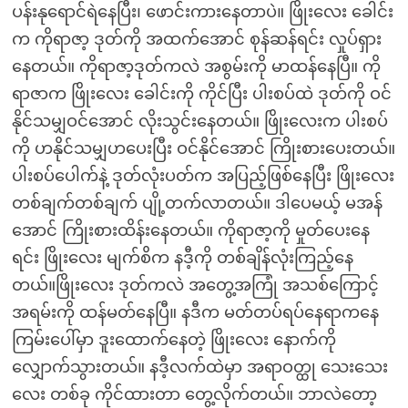
ပန်းနုရောင်ရဲနေပြီး၊ ဖောင်းကားနေတာပဲ။ ဖြိုးလေး ခေါင်း
က ကိုရာဇာ့ ဒုတ်ကို အထက်အောင် စုန်ဆန်ရင်း လှုပ်ရှား
နေတယ်။ ကိုရာဇာ့ဒုတ်ကလဲ အစွမ်းကို မာထန်နေပြီ။ ကို
ရာဇာက ဖြိုးလေး ခေါင်းကို ကိုင်ပြီး ပါးစပ်ထဲ ဒုတ်ကို ဝင်
နိုင်သမျှဝင်အောင် လိုးသွင်းနေတယ်။ ဖြိုးလေးက ပါးစပ်
ကို ဟနိုင်သမျှဟပေးပြီး ဝင်နိုင်အောင် ကြိုးစားပေးတယ်။
ပါးစပ်ပေါက်နဲ့ ဒုတ်လုံးပတ်က အပြည့်ဖြစ်နေပြီး ဖြိုးလေး
တစ်ချက်တစ်ချက် ပျို့တက်လာတယ်။ ဒါပေမယ့် မအန်
အောင် ကြိုးစားထိန်းနေတယ်။ ကိုရာဇာ့ကို မှုတ်ပေးနေ
ရင်း ဖြိုးလေး မျက်စိက နဒီ့ကို တစ်ချိန်လုံးကြည့်နေ
တယ်။ဖြိုးလေး ဒုတ်ကလဲ အတွေ့အကြုံ အသစ်ကြောင့်
အရမ်းကို ထန်မတ်နေပြီ။ နဒီက မတ်တပ်ရပ်နေရာကနေ
ကြမ်းပေါ်မှာ ဒူးထောက်နေတဲ့ ဖြိုးလေး နောက်ကို
လျှောက်သွားတယ်။ နဒီ့လက်ထဲမှာ အရာဝတ္ထု သေးသေး
လေး တစ်ခု ကိုင်ထားတာ တွေ့လိုက်တယ်။ ဘာလဲတော့