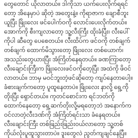
တွေတောင် ယိုလာတယ်။ ဒါကိုသာ ယက်ပေးလိုက်ရရင်
တော့ အိနေမှာပဲ ဆိုတဲ့ အတွေးနဲ့။ ကိုရာဇာက ချောစီဘူး
ယူပြီး ဖြိုးလေး ဖင်ပေါက်ဝကို လောင်းပေးလိုက်တယ်။
အောက်ကို စီးကျလာတော့ သူ့လီးကြီး ထိုးခံပြီး၊ လီးပေါ်
ကိုပါ ဆီတွေ ပေစေတယ်။ လီးထိပ်က ဖင်ဝကို တစ်ချက်
တစ်ချက် ထောက်မိသွားတော့ ဖြိုးလေး တစ်ယောက်၊
အသည်းတွေယားပြီး အံကြိတ်နေရတယ်။ ခဏကြာတော့
လီးချောင်းကြီးက ဖြိုးလေးဖင်ဝကိုတေ့ပြီး အထဲကို ဖိဝင်
လာတယ်။ ဘာမှ မဝင်ဘူးတဲ့ဖင်ဆိုတော့ ကျပ်နေတာပေါ့။
ခံစားချက်ကတော့ ပူထူနေတာပဲ။ ဖြိုးလေး နာလို့ ရှေ့ကို
တိုးပြီး ရှောင်တယ်။ ကုတင်စောင်းက ရင်ဘတ်ကို
ထောက်နေတော့ ရှေ့ဆက်တိုးလို့မရတော့ဘဲ အနောက်က
ဝင်လာတဲ့လီးဒဏ်ကို အံကြိတ်ရင်းသာ ခံနေရတယ်။
လီးချောင်းကြီး တစ်ဖြည်းဖြည်းဝယ်လာတော့ သူ့တစ်
ကိုယ်လုံးပူထူသွားတာပဲ။ ဒူးတွေလဲ ညွတ်ကျချင်နေပြီ။