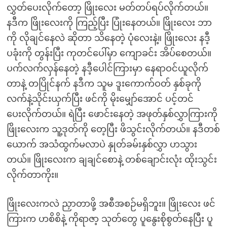
လွှတ်ပေးလိုက်တော့ ဖြိုးလေး မတ်တပ်ရပ်လိုက်တယ်။
နဒီက ဖြိုးလေးကို ကြည့်ပြီး ပြုံးနေတယ်။ ဖြိုးလေး ဘာ
ကို လိုချင်နေလဲ ဆိုတာ သိနေတဲ့ ပုံလေးနဲ့။ ဖြိုးလေး နဒီ့
ပခုံးကို တွန်းပြီး ကုတင်ပေါ်မှာ ကျောခင်း အိပ်စေတယ်။
ပက်လက်လှန်နေတဲ့ နဒီ့ပေါင်ကြားမှာ နေရာဝင်ယူလိုက်
တာနဲ့ တပြိုင်နက် နဒီက သူမ ဒူးကောက်ဝတ် နှစ်ခုကို
လက်နဲ့သိုင်းယှက်ပြီး ဖင်ကို မိုးမျှော်အောင် ပင့်တင်
ပေးလိုက်တယ်။ ရဲပြီး ဖောင်းနေတဲ့ အဖုတ်နှစ်လွှာကြားကို
ဖြိုးလေးက သူ့ဒုတ်ကို တေ့ပြီး ဖိသွင်းလိုက်တယ်။ နဒီတစ်
ယောက် အသံထွက်မလာပဲ နှုတ်ခမ်းနှစ်လွှာ ဟသွား
တယ်။ ဖြိုးလေးက ချချင်စောနဲ့ တစ်ချောင်းလုံး ထိုးသွင်း
လိုက်တာကိုး။
ဖြိုးလေးကလဲ ညှာတာဖို့ အစီအစဉ်မရှိဘူး။ ဖြိုးလေး ဖင်
ကြားက ဟစိစိနဲ့ ကိုရာဇာ့ သုတ်တွေ ပူနွေးစိုစွတ်နေပြီး ပူ