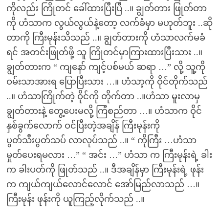
ကိုလည်း ကြိုတင် ခေါ်ထားပြီးပြီ ..။ ချွတ်တား ဖြုတ်တာ
ကို ဟံသာက လွယ်လွယ်နဲ့တော့ လက်ခံမှာ မဟုတ်ဘူး ..ဆို
တာကို ကြီးမုန်းသိသည် ..။ ချွတ်တားကို ဟံသာလက်မခံ
ရင် အတင်းဖြုတ်ဖို့ သူ ကြိုတင်မှာကြားထားပြီးသား ..။
ချွတ်တားက “ ကျနော် ကျင့်ပစ်မယ် ဆရာ …” လို့ သူ့ကို
ဝမ်းသာအားရ ပြောပြီးသား …။ ဟံသာ့ကို ဝိုင်တိုက်သည်
..။ ဟံသာကြိုက်တဲ့ ဝိုင်ကို တိုက်တာ ..။ဟံသာ မူးလာမှ
ချွတ်တားနဲ့ တွေ့ပေးမလို့ ကြံစည်တာ …။ ဟံသာက ဝိုင်
နှစ်ခွက်လောက် ဝင်ပြီးတဲ့အချိန် ကြီးမုန်းကို
ပွတ်သီးပွတ်သပ် လာလုပ်သည် ..။ “ ကိုကြီး …ဟံသာ
မှုတ်ပေးရမလား …” “ အင်း …” ဟံသာ က ကြီးမုန်းရဲ့ ခါး
က ခါးပတ်ကို ဖြုတ်သည် ..။ ဒီအချိန်မှာ ကြီးမုန်းရဲ့ ဖုန်း
က ကျယ်ကျယ်လောင်လောင် အော်မြည်လာသည် …။
ကြီးမုန်း ဖုန်းကို ယူကြည့်လိုက်သည် ..။