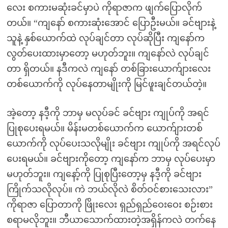
လေး စကားမဆုံးခင်မှာပဲ ကိုရာဇာက ဖျက်ပြောလိုက်
တယ်။ “ကျနော် စကားဆုံးအောင် ပြောဦးမယ်။ ခင်ဗျားနဲ့
သူနဲ့ နှစ်ယောက်ထဲ လုပ်ချင်တာ လုပ်ဆိုပြီး ကျနော်က
လွတ်ပေးထားမှာတော့ မဟုတ်ဘူး။ ကျနော်လဲ လုပ်ချင်
တာ ရှိတယ်။ နဒီကလဲ ကျနော် တစ်ခြားယောက်ျားလေး
တစ်ယောက်ကို လုပ်နေတာမျိုးကို မြင်ဖူးချင်တယ်တဲ့။
အဲ့တော့ နဒီ့ကို ဘာမှ မလုပ်ခင် ခင်ဗျား ကျုပ်ကို အရင်
ပြုစုပေးရမယ်။ မိန်းမတစ်ယောက်က ယောက်ျားတစ်
ယောက်ကို လုပ်ပေးသလိုမျိုး ခင်ဗျား ကျုပ်ကို အရင်လုပ်
ပေးရမယ်။ ခင်ဗျားကိုတော့ ကျနော်က ဘာမှ လုပ်ပေးမှာ
မဟုတ်ဘူး။ ကျနော့်ကို ပြုစုပြီးတော့မှ နဒီ့ကို ခင်ဗျား
ကြိုက်သလိုလုပ်။ ကဲ ဘယ်လိုလဲ စိတ်ဝင်စားသေးလား”
ကိုရာဇာ ပြောတာကို ဖြိုးလေး ရှည်ရှည်ဝေးဝေး စဉ်းစား
စရာမလိုဘူး။ ဘီယာသောက်ထားတဲ့အရှိန်ကလဲ တက်နေ