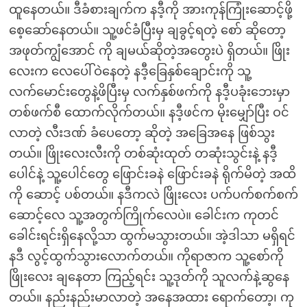
ထူနေတယ်။ ဒီခံစားချက်က နဒီ့ကို အားကုန်ကြုံးဆောင့်ဖို့
စေ့ဆော်နေတယ်။ သူ့ဖင်ခံပြီးမှ ချခွင့်ရတဲ့ စော် ဆိုတော့
အဖုတ်ကျွံအောင် ကို ချမယ်ဆိုတဲ့အတွေးပဲ ရှိတယ်။ ဖြိုး
လေးက လေပေါ်ဝဲနေတဲ့ နဒီ့ခြေနှစ်ချောင်းကို သူ့
လက်မောင်းတွေနဲ့ဖိပြီးမှ လက်နှစ်ဖက်ကို နဒီ့ပခုံးဘေးမှာ
တစ်ဖက်စီ ထောက်လိုက်တယ်။ နဒီ့ဖင်က မိုးမျှော်ပြီး ဝင်
လာတဲ့ လီးဒဏ် ခံပေတော့ ဆိုတဲ့ အခြေအနေ ဖြစ်သွး
တယ်။ ဖြိုးလေးလီးကို တစ်ဆုံးထုတ် တဆုံးသွင်းနဲ့ နဒီ့
ပေါင်နဲ့ သူ့ပေါင်တွေ ဖြောင်းခနဲ ဖြောင်းခနဲ ရိုက်မိတဲ့ အထိ
ကို ဆောင့် ပစ်တယ်။ နဒီကလဲ ဖြိုးလေး ပက်ပက်စက်စက်
ဆောင့်လေ သူ့အတွက်ကြိုက်လေပဲ။ ခေါင်းက ကုတင်
ခေါင်းရင်းရှိနေလို့သာ ထွက်မသွားတယ်။ အဲ့ဒါသာ မရှိရင်
နဒီ လွင့်ထွက်သွားလောက်တယ်။ ကိုရာဇာက သူ့စော်ကို
ဖြိုးလေး ချနေတာ ကြည့်ရင်း သူ့ဒုတ်ကို သူလက်နဲ့ဆွနေ
တယ်။ နည်းနည်းမာလာတဲ့ အနေအထား ရောက်တော့၊ ကု