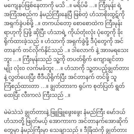
မကျေနပ်ဖြစ်နေတာကို မသိ ..။ မရိပ်မိ …။ ကြီးမုန်း ရဲ့
အကြံအစည်က နံမည်ကြီးနေပြီ ဖြစ်တဲ့ ဟံသာစိုးထွဋ်ကို
အရှက်ခွဲပစ်ဖို့ ..။ တကယ်တော့ စောစောထဲက ကြီးမုန်း
ရာဟုကို ပြဖို့ ဆိုပြီး ဟံသာရဲ့ ကိုယ်တုံးလုံး ပုံတွေကို ခိုး
ရိုက်ထားခဲ့သည် ။ ဟံသာကို အရှက်ခွဲဖို့ ဒီပုံတွေကို အင်
တာနက် တင်လိုက်နိုင်သည် ..။ ဒါလောက် နဲ့ အားမရသေး
ဘူး …။ ကြီးမုန်းသည် သူ့ကို တပတ်ရိုက် ကျောချင်တာ
မျိုး လုံး၀ လက်မခံဘူး …။ ဟံသာကို သူ့တပည့်ချွတ်တား
နဲ့ လွှတ်ပေးပြီး ဗီဒီယိုရိုက်ပြီး အင်တာနက် တင်ဖို့ သူ
ကြံစည်ထားတာ …။ ချွတ်တားက ရုပ်က စုတ်ပြတ် ရွတ်
ထေပြီး လီးကလဲ ကြီးသည် ..။
မဲမဲသဲသဲ ချွတ်တားနဲ့ ဖြူဖြူဖွေးဖွေး နံမည်ကြီး မော်ဒယ်
ဟံသာတို့ ဖြုတ်မယ့် အောကားက အင်တာနက်အောဆိုက်
တွေမှာ နံမည်ကြီးမှာ သေချာသည် ။ ဒီခြံထဲကို ချွတ်တား