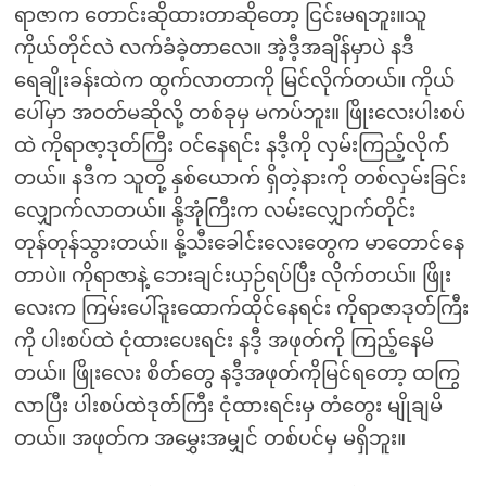
ရာဇာက တောင်းဆိုထားတာဆိုတော့ ငြင်းမရဘူး။သူ
ကိုယ်တိုင်လဲ လက်ခံခဲ့တာလေ။ အဲ့ဒီ့အချိန်မှာပဲ နဒီ
ရေချိုးခန်းထဲက ထွက်လာတာကို မြင်လိုက်တယ်။ ကိုယ်
ပေါ်မှာ အဝတ်မဆိုလို့ တစ်ခုမှ မကပ်ဘူး။ ဖြိုးလေးပါးစပ်
ထဲ ကိုရာဇာ့ဒုတ်ကြီး ဝင်နေရင်း နဒီ့ကို လှမ်းကြည့်လိုက်
တယ်။ နဒီက သူတို့ နှစ်ယောက် ရှိတဲ့နားကို တစ်လှမ်းခြင်း
လျှောက်လာတယ်။ နို့အုံကြီးက လမ်းလျှောက်တိုင်း
တုန်တုန်သွားတယ်။ နို့သီးခေါင်းလေးတွေက မာတောင်နေ
တာပဲ။ ကိုရာဇာနဲ့ ဘေးချင်းယှဉ်ရပ်ပြီး လိုက်တယ်။ ဖြိုး
လေးက ကြမ်းပေါ်ဒူးထောက်ထိုင်နေရင်း ကိုရာဇာဒုတ်ကြီး
ကို ပါးစပ်ထဲ ငုံထားပေးရင်း နဒီ့ အဖုတ်ကို ကြည့်နေမိ
တယ်။ ဖြိုးလေး စိတ်တွေ နဒီ့အဖုတ်ကိုမြင်ရတော့ ထကြွ
လာပြီး ပါးစပ်ထဲဒုတ်ကြီး ငုံထားရင်းမှ တံတွေး မျိုချမိ
တယ်။ အဖုတ်က အမွှေးအမျှင် တစ်ပင်မှ မရှိဘူး။