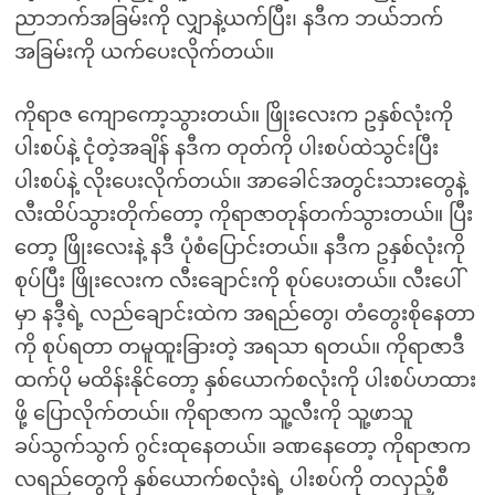
ညာဘက်အခြမ်းကို လျှာနဲ့ယက်ပြီး၊ နဒီက ဘယ်ဘက်
အခြမ်းကို ယက်ပေးလိုက်တယ်။
ကိုရာဇ ကျောကော့သွားတယ်။ ဖြိုးလေးက ဥနှစ်လုံးကို
ပါးစပ်နဲ့ ငုံတဲ့အချိန် နဒီက တုတ်ကို ပါးစပ်ထဲသွင်းပြီး
ပါးစပ်နဲ့ လိုးပေးလိုက်တယ်။ အာခေါင်အတွင်းသားတွေနဲ့
လီးထိပ်သွားတိုက်တော့ ကိုရာဇာတုန်တက်သွားတယ်။ ပြီး
တော့ ဖြိုးလေးနဲ့ နဒီ ပုံစံပြောင်းတယ်။ နဒီက ဥနှစ်လုံးကို
စုပ်ပြီး ဖြိုးလေးက လီးချောင်းကို စုပ်ပေးတယ်။ လီးပေါ်
မှာ နဒီ့ရဲ့ လည်ချောင်းထဲက အရည်တွေ၊ တံတွေးစိုနေတာ
ကို စုပ်ရတာ တမူထူးခြားတဲ့ အရသာ ရတယ်။ ကိုရာဇာဒီ
ထက်ပို မထိန်းနိုင်တော့ နှစ်ယောက်စလုံးကို ပါးစပ်ဟထား
ဖို့ ပြောလိုက်တယ်။ ကိုရာဇာက သူ့လီးကို သူ့ဖာသူ
ခပ်သွက်သွက် ဂွင်းထုနေတယ်။ ခဏနေတော့ ကိုရာဇာက
လရည်တွေကို နှစ်ယောက်စလုံးရဲ့ ပါးစပ်ကို တလှည့်စီ