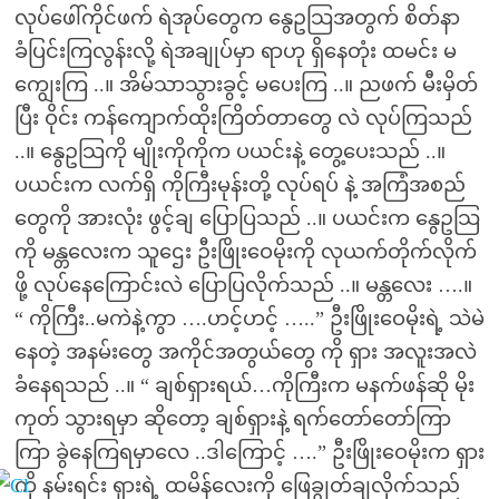
လုပ်ဖေါ်ကိုင်ဖက် ရဲအုပ်တွေက နွေဥသြအတွက် စိတ်နာ
ခံပြင်းကြလွန်းလို့ ရဲအချုပ်မှာ ရာဟု ရှိနေတုံး ထမင်း မ
ကျွေးကြ ..။ အိမ်သာသွားခွင့် မပေးကြ ..။ ညဖက် မီးမှိတ်
ပြီး ဝိုင်း ကန်ကျောက်ထိုးကြိတ်တာတွေ လဲ လုပ်ကြသည်
..။ နွေဥသြကို မျိုးကိုကိုက ပယင်းနဲ့ တွေ့ပေးသည် ..။
ပယင်းက လက်ရှိ ကိုကြီးမုန်းတို့ လုပ်ရပ် နဲ့ အကြံအစည်
တွေကို အားလုံး ဖွင့်ချ ပြောပြသည် ..။ ပယင်းက နွေဥသြ
ကို မန္တလေးက သူဌေး ဦးဖြိုးဝေမိုးကို လုယက်တိုက်လိုက်
ဖို့ လုပ်နေကြောင်းလဲ ပြောပြလိုက်သည် ..။ မန္တလေး ….။
“ ကိုကြီး..မကဲနဲ့ကွာ ….ဟင့်ဟင့် …..” ဦးဖြိုးဝေမိုးရဲ့ သဲမဲ
နေတဲ့ အနမ်းတွေ အကိုင်အတွယ်တွေ ကို ရှား အလူးအလဲ
ခံနေရသည် ..။ “ ချစ်ရှားရယ်…ကိုကြီးက မနက်ဖန်ဆို မိုး
ကုတ် သွားရမှာ ဆိုတော့ ချစ်ရှားနဲ့ ရက်တော်တော်ကြာ
ကြာ ခွဲနေကြရမှာလေ ..ဒါကြောင့် ….” ဦးဖြိုးဝေမိုးက ရှား
ကို နမ်းရင်း ရှားရဲ့ ထမိန်လေးကို ဖြေချွတ်ချလိုက်သည်