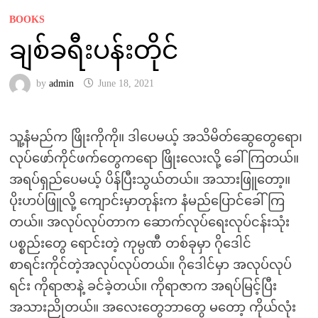
BOOKS
ချစ်ခရီးပန်းတိုင်
by
admin
June 18, 2021
သူ့နံမည်က ဖြိုးကိုကို။ ဒါပေမယ့် အသိမိတ်ဆွေတွေရော၊
လုပ်ဖော်ကိုင်ဖက်တွေကရော ဖြိုးလေးလို့ ခေါ်ကြတယ်။
အရပ်ရှည်ပေမယ့် ပိန်ပြီးသွယ်တယ်။ အသားဖြူတော့။
ပိုးဟပ်ဖြူလို့ ကျောင်းမှာတုန်းက နံမည်ပြောင်ခေါ်ကြ
တယ်။ အလုပ်လုပ်တာက ဆောက်လုပ်ရေးလုပ်ငန်းသုံး
ပစ္စည်းတွေ ရောင်းတဲ့ ကုမ္ပဏီ တစ်ခုမှာ ဂိုဒေါင်
စာရင်းကိုင်တဲ့အလုပ်လုပ်တယ်။ ဂိုဒေါင်မှာ အလုပ်လုပ်
ရင်း ကိုရာဇာနဲ့ ခင်ခဲ့တယ်။ ကိုရာဇာက အရပ်မြင့်ပြီး
အသားညိုတယ်။ အလေးတွေဘာတွေ မတော့ ကိုယ်လုံး