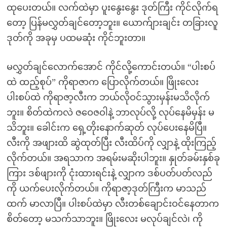
ထုပေးတယ်။ လက်ထဲမှာ ပူးနွေးနွေး ဒုတ်ကြီး ကိုင်လိုက်ရ
တော့ ပြန်မလွှတ်ချင်တော့ဘူး။ ယောက်ျားချင်း တခြားလူ
ဒုတ်ကို အခုမှ ပထမဆုံး ကိုင်ဘူးတာ။
မလွှတ်ချင်လောက်အောင် ကိုင်လို့ကောင်းတယ်။ “ပါးစပ်
ထဲ ထည့်စုပ်” ကိုရာဇာက ပြောလိုက်တယ်။ ဖြိုးလေး
ပါးစပ်ထဲ ကိုရာဇာ့လီးက ဘယ်လိုဝင်သွားမှန်းမသိလိုက်
ဘူး။ စိတ်ထဲကလဲ ဇဝေဇဝါနဲ့ ဘာလုပ်လို့ လုပ်နေမိမှန်း မ
သိဘူး။ ခေါင်းက ရှေ့တိုးနောက်ဆုတ် လုပ်ပေးနေမိပြီ။
လီးကို အဖျားထိ ဆွဲထုတ်ပြီး လီးထိပ်ကို လျှာနဲ့ ထိုးကြည့်
လိုက်တယ်။ အရသာက အရမ်းမဆိုးပါဘူး။ နှုတ်ခမ်းနှစ်ခု
ကြား ဒစ်ဖျားကို ငုံးထားရင်းနဲ့ လျှာက ဒစ်ပတ်ပတ်လည်
ကို ယက်ပေးလိုက်တယ်။ ကိုရာဇာ့ဒုတ်ကြီးက မာသည်
ထက် မာလာပြီ။ ပါးစပ်ထဲမှာ လီးတစ်ချောင်းဝင်နေတာက
စိတ်တော့ မသက်သာဘူး။ ဖြိုးလေး မလုပ်ချင်လဲ၊ ကို