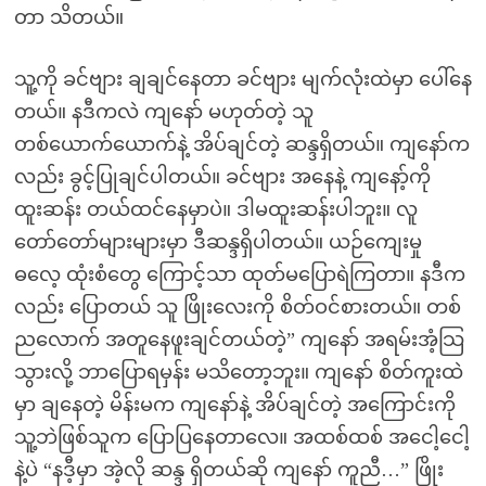
တာ သိတယ်။
သူ့ကို ခင်ဗျား ချချင်နေတာ ခင်ဗျား မျက်လုံးထဲမှာ ပေါ်နေ
တယ်။ နဒီကလဲ ကျနော် မဟုတ်တဲ့ သူ
တစ်ယောက်ယောက်နဲ့ အိပ်ချင်တဲ့ ဆန္ဒရှိတယ်။ ကျနော်က
လည်း ခွင့်ပြုချင်ပါတယ်။ ခင်ဗျား အနေနဲ့ ကျနော့်ကို
ထူးဆန်း တယ်ထင်နေမှာပဲ။ ဒါမထူးဆန်းပါဘူး။ လူ
တော်တော်များများမှာ ဒီဆန္ဒရှိပါတယ်။ ယဉ်ကျေးမှု
ဓလေ့ ထုံးစံတွေ ကြောင့်သာ ထုတ်မပြောရဲကြတာ။ နဒီက
လည်း ပြောတယ် သူ ဖြိုးလေးကို စိတ်ဝင်စားတယ်။ တစ်
ညလောက် အတူနေဖူးချင်တယ်တဲ့” ကျနော် အရမ်းအံ့သြ
သွားလို့ ဘာပြောရမှန်း မသိတော့ဘူး။ ကျနော် စိတ်ကူးထဲ
မှာ ချနေတဲ့ မိန်းမက ကျနော်နဲ့ အိပ်ချင်တဲ့ အကြောင်းကို
သူ့ဘဲဖြစ်သူက ပြောပြနေတာလေ။ အထစ်ထစ် အငေါ့ငေါ့
နဲ့ပဲ “နဒီ့မှာ အဲ့လို ဆန္ဒ ရှိတယ်ဆို ကျနော် ကူညီ…” ဖြိုး