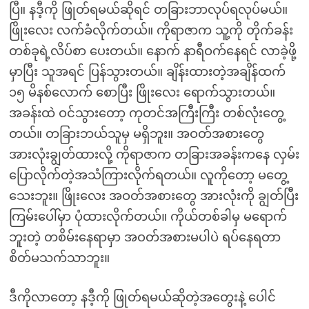
ပြီ။ နဒီ့ကို ဖြုတ်ရမယ်ဆိုရင် တခြားဘာလုပ်ရလုပ်မယ်။
ဖြိုးလေး လက်ခံလိုက်တယ်။ ကိုရာဇာက သူ့ကို တိုက်ခန်း
တစ်ခုရဲ့လိပ်စာ ပေးတယ်။ နောက် နာရီဝက်နေရင် လာခဲ့ဖို့
မှာပြီး သူအရင် ပြန်သွားတယ်။ ချိန်းထားတဲ့အချိန်ထက်
၁၅ မိနစ်လောက် စောပြီး ဖြိုးလေး ရောက်သွားတယ်။
အခန်းထဲ ဝင်သွားတော့ ကုတင်အကြီးကြီး တစ်လုံးတွေ့
တယ်။ တခြားဘယ်သူမှ မရှိဘူး။ အဝတ်အစားတွေ
အားလုံးချွတ်ထားလို့ ကိုရာဇာက တခြားအခန်းကနေ လှမ်း
ပြောလိုက်တဲ့အသံကြားလိုက်ရတယ်။ လူကိုတော့ မတွေ့
သေးဘူး။ ဖြိုးလေး အဝတ်အစားတွေ အားလုံးကို ချွတ်ပြီး
ကြမ်းပေါ်မှာ ပုံထားလိုက်တယ်။ ကိုယ်တစ်ခါမှ မရောက်
ဘူးတဲ့ တစိမ်းနေရာမှာ အဝတ်အစားမပါပဲ ရပ်နေရတာ
စိတ်မသက်သာဘူး။
ဒီကိုလာတော့ နဒီ့ကို ဖြုတ်ရမယ်ဆိုတဲ့အတွေးနဲ့ ပေါင်