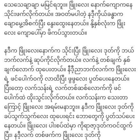
သေသေချာချာ မမြင်ရဘူး။ ဖြိုးလေး နောက်ကျောကနေ
သိုင်းဖက်လိုက်တယ်။ အဝတ်မပါတဲ့ နဒီ့ကိုယ်ခန္ဓာက
ချောမွေ့အိစက်ပြီး နွေးထွေးနေတယ်။ နို့နှစ်လုံးက ဖြိုး
လေး ကျောပေါ်မှာ ဖိကပ်သွားတယ်။
နဒီက ဖြိုးလေးနောက်က သိုင်းပြီး ဖြိုးလေး ဒုတ်ကို ဘယ်
ဘက်လက်နဲ့ ဆုပ်ကိုင်လိုက်တယ်။ လက်နဲ့ တစ်ချက် နှစ်
ချက်လောက် ထုပေးတယ်။ နီဒီ့ညာဘက်လက်က ဖြိုးလေး
ရဲ့ ဖင်ပေါက်ဝကို လာထိပြီး ဖွဖွလေး ပွတ်ပေးနေတယ်။
ပြီးတော့ လက်သန်းရဲ့ လက်တစ်ဆစ်လောက်ကို ဖင်
ပေါက်ထဲ ထိုးသွင်းလိုက်တယ်။ လက်သန်းက သေးတာ
ကြောင့် ဖြိုးလေး အရမ်းမနာဘူး။ နဒီက ဖြိုးလေး ဒုတ်ကို
ခပ်သွက်သွက်လေး ထုပေးရင်း ဘောတွေကို ပွတ်သပ်ပေး
နေတယ်။ ဖြိုးလေး ပါးစပ်ထဲမှာ ကိုရာဇာ့ဒုတ်ကဝင်ထွက်
ပြီး၊ နဒီ့လက် တစ်ဖက်က ဖြိုးလေး ဒုတ်ကို