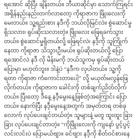
ရအောင် ဆိုပြီး ချိန်းတယ်။ ဘီယာဆိုင်မှာ သောက်ကြရင်း
အရှိန်နည်းနည်းတက်လာတော့ ကိုရာဇာက ဖြိုးလေးကို
မေးတယ်။ သူ့ရည်းစား နဒီကို ဘယ်လိုမြင်လဲ။ စွဲဆောင်မှု
ရှိသလား၊ ရုပ်ဆိုးသလားတဲ့။ ဖြိုးလေး ဖြေရခက်သွား
တယ်။ စွဲဆောင်မှုရှိတယ်လို့ ဖြေရင်လဲ၊ နဒီ့ကို သူကြိုက်
နေတာ ကိုရာဇာ သိသွားဦးမယ်။ ရုပ်ဆိုးတယ်လို့ ပြော
ရအောင်လဲ နဒီ လို မိန်းမကို ဘယ်သူကမှ ရုပ်ဆိုးတယ်
ပြောမှာ မဟုတ်ဘူး။ ဒါနဲ့ပဲ “နဒီက လှပါတယ်။ သူ့ကို
ရတာ ကိုရာဇာ ကံကောင်းတာပေါ့” လို့ မယုတ်မလွန်ဖြေ
လိုက်တယ်။ ကိုရာဇာက ခေါင်းကို တစ်ချက်ညိတ်လိုက်
တယ်။ ပြီးတော့ ဒီနေ့ နဒီ့မွေးနေ့ဖြစ်တဲ့အကြောင်း ပြော
တယ်။ နောက်ပြီး နဒီ့မွေးနေ့အတွက် အမှတ်တရ တစ်ခု
လောက် လုပ်ပေးချင်တယ်တဲ့။ သူများနဲ့ မတူ ထူးထူး ခြား
ခြား လုပ်ပေးချင်တာတဲ့။ “ကိုဖြိုးလေးကို ကျနော် ပွင့်ပွင့်
လင်းလင်းပဲ ပြောမယ်ဗျာ။ ခင်ဗျား နဒီ့ကို စိတ်ဝင်စားနေ