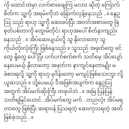
ကို ထောင်ထဲမှာ လက်စားချေကြ မလား ဆိုတဲ့ ကြောက်
စိတ်က သူ့ကို အရမ်းကိုဘဲ ခြောက်လှန့်နေသည် ..။ နွေဥ
သြ သည် ရာဟု သူ့ကို ဆေးခပ်ပြီး အဝတ်အစားတွေ ဖြဲ
စုတ်ပစ်တာကို တွေးမိတိုင်း ရာဟုအပေါ် စိတ်နာကျည်း
နေသည် ..။ အိပ်ဆေးပျယ်လို့ သူ နိုးလာတော့ သူ
ကိုယ်တုံးလုံးကြီး ဖြစ်နေသည် ။ သူသည် အဖုတ်တွေ ဖင်
တွေ နို့တွေ ပေါ်ပြီး ပက်ပက်စက်စက် သတိမေ့ အိပ်ပျော်
နေပေမယ့် နိုလာတော့ အဖုတ်က နာကျင်နေတာမျိုး မ
ခံစားရလို့ သူ့ကို ရာဟု မုဒိန်းတော့ မကျင့်ဖြစ်သေးဘူး လို့
ယူဆသည် ။ သို့ပေမယ့် ဒီအဖြစ်အပျက်က နွေဥသြ
အတွက် အိပ်မက်ဆိုးကြီး တခုပါဘဲ ..။ အမြဲ ပြန်ပြန်
သတိရမြင်ယောင်..အိပ်မက်တွေ မက် ..တညလုံး အိပ်မရ
တာတွေ ဖြစ်ပြီး ဆရာဝန် ပြသရတဲ့ ဆေးကုသရတဲ့ အထိ
ဖြစ်ခဲ့သည် ..။