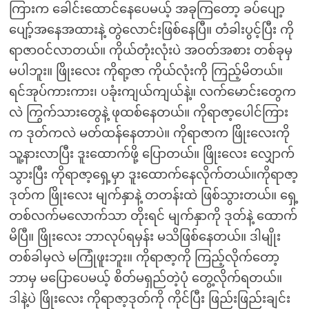
ကြားက ခေါင်းထောင်နေပေမယ့် အခုကြတော့ ခပ်ပျော့
ပျော့်အနေအထားနဲ့ တွဲလောင်းဖြစ်နေပြီ။ တံခါးပွင့်ပြီး ကို
ရာဇာဝင်လာတယ်။ ကိုယ်တုံးလုံးပဲ အဝတ်အစား တစ်ခုမှ
မပါဘူး။ ဖြိုးလေး ကိုရာ့ဇာ ကိုယ်လုံးကို ကြည့်မိတယ်။
ရင်အုပ်ကားကား၊ ပခုံးကျယ်ကျယ်နဲ့။ လက်မောင်းတွေက
လဲ ကြွက်သားတွေနဲ့ ဖုထစ်နေတယ်။ ကိုရာဇာ့ပေါင်ကြား
က ဒုတ်ကလဲ မတ်ထန်နေတာပဲ။ ကိုရာဇာက ဖြိုးလေးကို
သူ့နားလာပြီး ဒူးထောက်ဖို့ ပြောတယ်။ ဖြိုးလေး လျှောက်
သွားပြီး ကိုရာဇာ့ရှေ့မှာ ဒူးထောက်နေလိုက်တယ်။ကိုရာဇာ့
ဒုတ်က ဖြိုးလေး မျက်နှာနဲ့ တတန်းထဲ ဖြစ်သွားတယ်။ ရှေ့
တစ်လက်မလောက်သာ တိုးရင် မျက်နှာကို ဒုတ်နဲ့ ထောက်
မိပြီ။ ဖြိုးလေး ဘာလုပ်ရမှန်း မသိဖြစ်နေတယ်။ ဒါမျိုး
တစ်ခါမှလဲ မကြုံဖူးဘူး။ ကိုရာဇာ့ကို ကြည့်လိုက်တော့
ဘာမှ မပြောပေမယ့် စိတ်မရှည်တဲ့ပုံ တွေ့လိုက်ရတယ်။
ဒါနဲ့ပဲ ဖြိုးလေး ကိုရာဇာ့ဒုတ်ကို ကိုင်ပြီး ဖြည်းဖြည်းချင်း