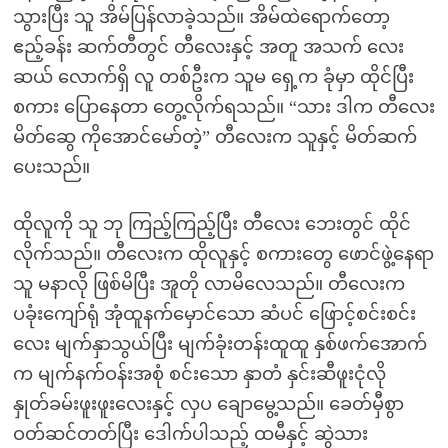
သွားပြီး သူ အိမ်ပြန်လာခဲ့သည်။ အိမ်ထဲရောက်တော့
ဧည့်ခန်း ဆက်တီတွင် တီလေးနှင့် အတူ အသက် လေး
ဆယ် လောက်ရှိ လူ တစ်ဦးက သူမ ရှေ့က ခုံမှာ ထိုင်ပြီး
စကား ပြောနေတာ တွေ့လိုက်ရသည်။ “သား ဒါက တီလေး
မိတ်ဆွေ ကိုအောင်မော်တဲ့” တီလေးက သူနှင့် မိတ်ဆက်
ပေးသည်။
ထိုလူကို သူ ဘု ကြည့်ကြည့်ပြီး တီလေး ဘေးတွင် ထိုင်
လိုက်သည်။ တီလေးက ထိုလူနှင့် စကားတွေ ဖောင်ဖွဲ့နေရာ
သူ မနာလို ဖြစ်မိပြီး အူတို လာမိလေသည်။ တီလေးက
ပခုံးကျော်ရုံ အုံထူနက်မှောင်သော ဆံပင် ဖြောင့်စင်းစင်း
လေး မျက်နှာသွယ်ပြီး မျက်ခုံးတန်းထူထူ နှစ်ဖက်အောက်
က မျက်နက်ဝန်းအစုံ စင်းသော နှာတံ နှင်းဆီဖူးငုံလို
နှုတ်ခမ်းဖူးဖူးလေးနှင့် လှပ ချောမွေ့သည်။ ခေတ်မှီစွာ
ဝတ်ဆင်တတ်ပြီး ဒေါက်ပါသည့် ထမီနှင့် ဆွဲသား