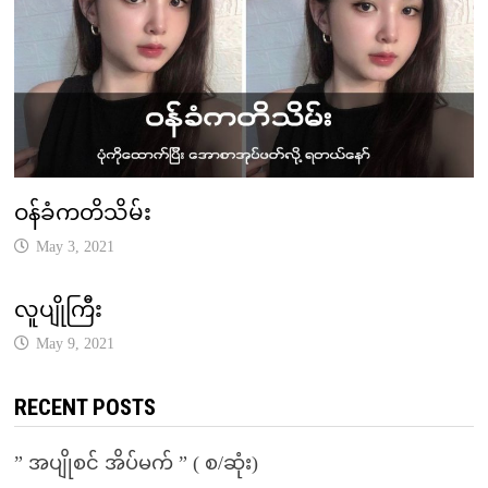
ဝန်ခံကတိသိမ်း
May 3, 2021
လူပျိုကြီး
May 9, 2021
RECENT POSTS
” အပျိုစင် အိပ်မက် ” ( စ/ဆုံး)