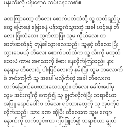
ပန်းသီးလို ပန်းရောင် သမ်းနေလေ၏။
ခဏကြာတော့ တီလေး စောက်ပတ်ထဲသို့ သူ့ သုတ်ရည်ပူ
တွေ ဖြောခနဲ ဖြောခနဲ ပန်းထွက်သွားတဲ့ အခါ ဟင့်ခနဲ တီ
လေး ငြီးသံလေး ထွက်လာပြီး သူမ ကိုယ်လေး တ
ဆတ်ဆတ်နှင့် တုန်ခါသွားလေသည်။ သူနှင့် တီလေး ပြီး
သွားပေမယ့် တီလေး စောက်ပတ်ထဲက သူ့ လီးကို မထုတ်
သေးပဲ ကာမ အရသာကို ခံစား နေလိုက်ကြသည်။ နား
နေရာမှ တီလေးရဲ့ ပါးပြင်လေးကို နမ်းပြီး သူမ ဘလောက်
စ် အင်းကျီကို သူ အပေါ် မလိုက်တဲ့ အခါ တီလေးက
လက်မြှောက်ပေးထားလေသည်။ တီလေး ခေါင်းပေါ်မှ
သူမ အင်းကျီကို ကျော်၍ သူ ချွတ်လိုက်ပြီး ဘရာစီယာ
အဖြူ ရောင်ပေါ်က တီလေး ရင်သားတွေကို သူ အုပ်ကိုင်
လိုက်သည်။ သား ခဏ ဆိုပြီး တီလေးက သူမ ကျော
နောက်ကို လက်သွင်းကာ ဂျိပ်ဖြုတ်၍ ဘရာစီယာ ချွတ်