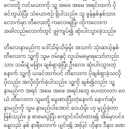
လေးတို့ လင်မယားကို သူ့ အဖေ အမေ အရင်းထက် ပို
ခင်တွယ်ပြီး သံယောဇဉ် ရှိပါသည်။ သူ ခွန်နှစ်နှစ်သား
လောက်မှာ တီလေးတို့ ကလေးရပြီး ထိုကလေးက
အခါလည်လောက်တွင် ချွဲကျပ်၍ ဆုံးပါးသွားခဲ့သည်။
တီလေးနာမည်က ဒေါ်သိမ့်သိမ့်မိုး အသက် သုံးဆယ့်နှစ်
တီလေးက သူ့ကို သူမ ဝမ်းနှင့် လွယ်မမွေးရသော်လည်း
သား သမီးနဲ့ မခြား ချစ်ရှာခဲ့ပြီး ဦးလေး ဆုံးပါးသွားတဲ့
နောက် သူ့ကို ယခင်ထက်ပင် တီလေးက ပိုချစ်ရှာခဲ့သလို
ပိုလည်း အလိုလိုက်ခဲ့ပါသည်။ သူ့ကို ချစ်၍လည်း သူ့
နာမည်က အရင် အမေ အဖေ အရင်းတွေ ပေးထားတာ ဝေ
ယံ တီလေးက သူမတို့ မွေးစားပြီးတဲ့နောက် နောက်ဆုံး
နာမည်ကို သူမ နာမည်ပါအောင် ဝေယံမိုး ဟု မှည့်ခဲ့တာ
ဖြစ်သည်။ ခု စာမေးပွဲပြီး ကျောင်းပိတ်ထား၍ အိမ်မှာပင်။
နေ့လည် နှစ် နာရီလောက် ပျင်း၍ အပြင် ဟိုနား ဒီနား ခဏ