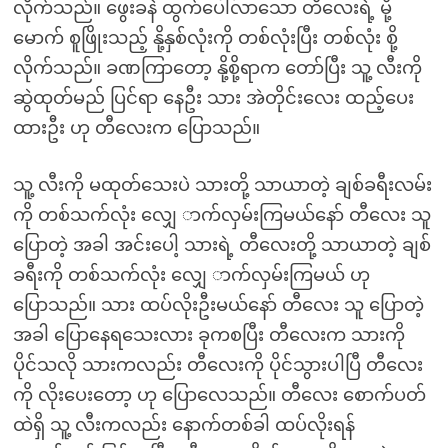
လိုက်သည်။ ဖွေးခနဲ ထွက်ပေါ်လာသော တီလေးရဲ့ မို့
မောက် စူဖြိုးသည့် နို့နှစ်လုံးကို တစ်လုံးပြီး တစ်လုံး စို့
လိုက်သည်။ ခဏကြာတော့ နို့စို့ရာက တော်ပြီး သူ့ လီးကို
ဆွဲထုတ်မည် ပြင်ရာ နေဦး သား အဲတိုင်းလေး ထည့်ပေး
ထားဦး ဟု တီလေးက ပြောသည်။
သူ့ လီးကို မထုတ်သေးပဲ သားတို့ သာယာတဲ့ ချစ်ခရီးလမ်း
ကို တစ်သက်လုံး လျှေ ာက်လှမ်းကြမယ်နော် တီလေး သူ
ပြောတဲ့ အခါ အင်းပေါ့ သားရဲ့ တီလေးတို့ သာယာတဲ့ ချစ်
ခရီးကို တစ်သက်လုံး လျှေ ာက်လှမ်းကြမယ် ဟု
ပြောသည်။ သား ထပ်လိုးဦးမယ်နော် တီလေး သူ ပြောတဲ့
အခါ ပြောနေရသေးလား ခုကစပြီး တီလေးက သားကို
ပိုင်သလို သားကလည်း တီလေးကို ပိုင်သွားပါပြီ တီလေး
ကို လိုးပေးတော့ ဟု ပြောလေသည်။ တီလေး စောက်ပတ်
ထဲရှိ သူ့ လီးကလည်း နောက်တစ်ခါ ထပ်လိုးရန်