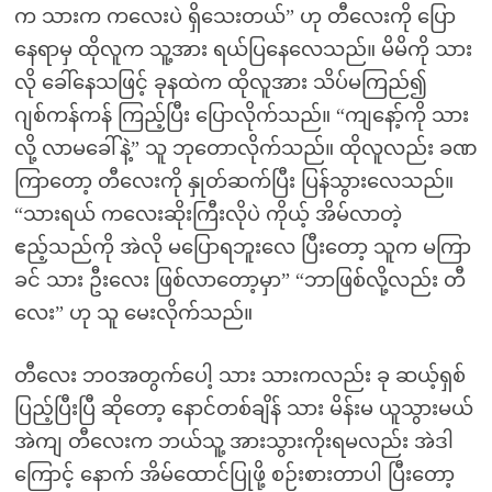
က သားက ကလေးပဲ ရှိသေးတယ်” ဟု တီလေးကို ပြော
နေရာမှ ထိုလူက သူ့အား ရယ်ပြနေလေသည်။ မိမိကို သား
လို ခေါ်နေသဖြင့် ခုနထဲက ထိုလူအား သိပ်မကြည်၍
ဂျစ်ကန်ကန် ကြည့်ပြီး ပြောလိုက်သည်။ “ကျနော့်ကို သား
လို့ လာမခေါ်နဲ့” သူ ဘုတောလိုက်သည်။ ထိုလူလည်း ခဏ
ကြာတော့ တီလေးကို နှုတ်ဆက်ပြီး ပြန်သွားလေသည်။
“သားရယ် ကလေးဆိုးကြီးလိုပဲ ကိုယ့် အိမ်လာတဲ့
ဧည့်သည်ကို အဲလို မပြောရဘူးလေ ပြီးတော့ သူက မကြာ
ခင် သား ဦးလေး ဖြစ်လာတော့မှာ” “ဘာဖြစ်လို့လည်း တီ
လေး” ဟု သူ မေးလိုက်သည်။
တီလေး ဘဝအတွက်ပေါ့ သား သားကလည်း ခု ဆယ့်ရှစ်
ပြည့်ပြီးပြီ ဆိုတော့ နောင်တစ်ချိန် သား မိန်းမ ယူသွားမယ်
အဲကျ တီလေးက ဘယ်သူ့ အားသွားကိုးရမလည်း အဲဒါ
ကြောင့် နောက် အိမ်ထောင်ပြုဖို့ စဉ်းစားတာပါ ပြီးတော့