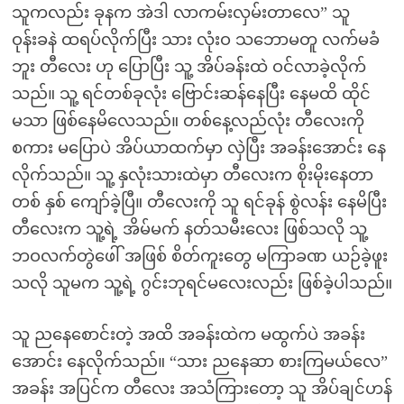
သူကလည်း ခုနက အဲဒါ လာကမ်းလှမ်းတာလေ” သူ
ဝုန်းခနဲ ထရပ်လိုက်ပြီး သား လုံးဝ သဘောမတူ လက်မခံ
ဘူး တီလေး ဟု ပြောပြီး သူ့ အိပ်ခန်းထဲ ဝင်လာခဲ့လိုက်
သည်။ သူ့ ရင်တစ်ခုလုံး ဗြောင်းဆန်နေပြီး နေမထိ ထိုင်
မသာ ဖြစ်နေမိလေသည်။ တစ်နေ့လည်လုံး တီလေးကို
စကား မပြောပဲ အိပ်ယာထက်မှာ လှဲပြီး အခန်းအောင်း နေ
လိုက်သည်။ သူ့ နှလုံးသားထဲမှာ တီလေးက စိုးမိုးနေတာ
တစ် နှစ် ကျော်ခဲ့ပြီ။ တီလေးကို သူ ရင်ခုန် စွဲလန်း နေမိပြီး
တီလေးက သူ့ရဲ့ အိမ်မက် နတ်သမီးလေး ဖြစ်သလို သူ့
ဘဝလက်တွဲဖေါ် အဖြစ် စိတ်ကူးတွေ မကြာခဏ ယဉ်ခဲ့ဖူး
သလို သူမက သူ့ရဲ့ ဂွင်းဘုရင်မလေးလည်း ဖြစ်ခဲ့ပါသည်။
သူ ညနေစောင်းတဲ့ အထိ အခန်းထဲက မထွက်ပဲ အခန်း
အောင်း နေလိုက်သည်။ “သား ညနေဆာ စားကြမယ်လေ”
အခန်း အပြင်က တီလေး အသံကြားတော့ သူ အိပ်ချင်ဟန်