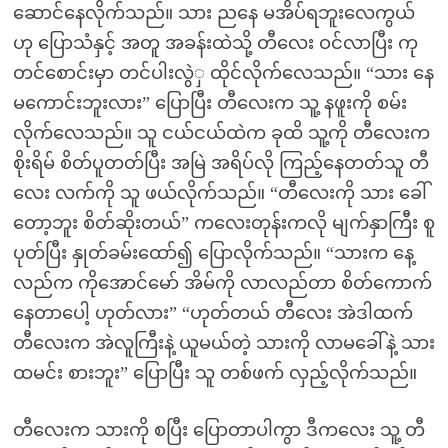
ဆောင်နေလိုက်သည်။ သား ညနေ မအိပ်ရဘူးလေကွယ်
ဟု ပြောသံနှင့် အတူ အခန်းထဲသို့ တီလေး ဝင်လာပြီး ကု
တင်စောင်းမှာ တင်ပါးလွဲှ ထိုင်လိုက်လေသည်။ “သား နေ
မကောင်းဘူးလား” ပြောပြီး တီလေးက သူ့ နဖူးကို စမ်း
လိုက်လေသည်။ သူ ငယ်ငယ်ထဲက ခုထိ သူ့ကို တီလေးက
စိုးရိမ် စိတ်ပူတတ်ပြီး အမြဲ အရိပ်လို ကြည့်နေတတ်သူ တီ
လေး လက်ကို သူ ဖယ်လိုက်သည်။ “တီလေးကို သား ခေါ်
တော့ဘူး စိတ်ဆိုးတယ်” ကလေးတုန်းကလို မျက်နှာကြီး စူ
ပုတ်ပြီး နှုတ်ခမ်းထော်၍ ပြောလိုက်သည်။ “သားက နေ့
လည်က ကိုအောင်မော် အိမ်ကို လာလည်တာ စိတ်ကောက်
နေတာပေါ့ ဟုတ်လား” “ဟုတ်တယ် တီလေး အဲဒါထက်
တီလေးက အဲလူကြီးနဲ့ ယူမယ်တဲ့ သားကို လာမခေါ်နဲ့ သား
ထမင်း စားဘူး” ပြောပြီး သူ တစ်ဖက် လှည့်လိုက်သည်။
တီလေးက သားကို စပြီး ပြောတာပါကွာ ဒီကလေး သူ့ တီ