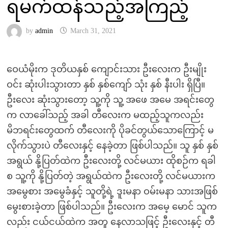
ရမက်ထန်သည့်အကြည့်
by
admin
March 31, 2021
ဝေယံမိုးက ဒုတိယနှစ် ကျောင်းသား ဦးလေးက ဦးမျိုး
ဝင်း ဆုံးပါးသွားတာ နှစ် နှစ်ကျော် သုံး နှစ် နီးပါး ရှိပြီ။
ဦးလေး ဆုံးသွားတော့ သူ့ကို သူ့ အဖေ အမေ အရင်းတွေ
က လာခေါ်သည့် အခါ တီလေးက မထည့်သူကလည်း
မိဘရင်းတွေထက် တီလေးကို ပိုခင်တွယ်သောကြောင့် မ
လိုက်သွားပဲ တီလေးနှင့် နေခဲ့တာ ဖြစ်ပါသည်။ သူ နှစ် နှစ်
အရွယ် နို့ပြတ်ထဲက ဦးလေးတို့ လင်မယား ထိုစဉ်က ရခါ
စ သူ့ကို နို့ပြတ်တဲ့ အရွယ်ထဲက ဦးလေးတို့ လင်မယားက
အမွေစား အမွေခံနှင့် သူတို့ရဲ့ ဒူးမနာ ဝမ်းမနာ သားအဖြစ်
မွေးစားခဲ့တာ ဖြစ်ပါသည်။ ဦးလေးက အမေ့ မောင် သူက
လည်း ငယ်ငယ်ထဲက အတူ နေလာသဖြင့် ဦးလေးနှင့် တီ