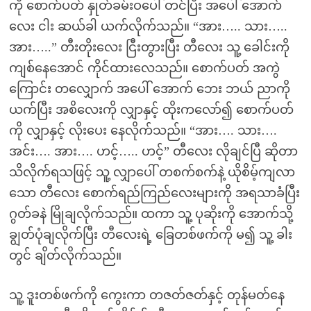
ကို စောက်ပတ် နှုတ်ခမ်းဝပေါ် တင်ပြီး အပေါ် အောက်
လေး ငါး ဆယ်ခါ ယက်လိုက်သည်။ “အား….. သား…..
အား…..” တီးတိုးလေး ငြီးတွားပြီး တီလေး သူ့ ခေါင်းကို
ကျစ်နေအောင် ကိုင်ထားလေသည်။ စောက်ပတ် အကွဲ
ကြောင်း တလျှောက် အပေါ် အောက် ဘေး ဘယ် ညာကို
ယက်ပြီး အစိလေးကို လျှာနှင့် ထိုးကလော်၍ စောက်ပတ်
ကို လျှာနှင့် လိုးပေး နေလိုက်သည်။ “အား…. သား….
အင်း…. အား…. ဟင့်….. ဟင့်” တီလေး လိုချင်ပြီ ဆိုတာ
သိလိုက်ရသဖြင့် သူ့ လျှာပေါ် တစက်စက်နဲ့ ယိုစိမ့်ကျလာ
သော တီလေး စောက်ရည်ကြည်လေးများကို အရသာခံပြီး
ဂွတ်ခနဲ မြိုချလိုက်သည်။ ထကာ သူ့ ပုဆိုးကို အောက်သို့
ချွတ်ပုံချလိုက်ပြီး တီလေးရဲ့ ခြေတစ်ဖက်ကို မ၍ သူ့ ခါး
တွင် ချိတ်လိုက်သည်။
သူ့ ဒူးတစ်ဖက်ကို ကွေးကာ တဇတ်ဇတ်နှင့် တုန်မတ်နေ