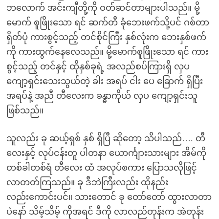
ဘလောက် အင်းကျီတို့ကို ဝတ်ဆင်တာများပါသည်။ မို့
မောက် စူဖြိုးသော ရင် ဆက်တီ ခုံဘေးဖက်သို့ပင် ဂစ်တာ
ရှိတ်ပုံ ကားစွင့်သည့် တင်စိုင်ကြီး နှစ်လုံးက ဘေးနှစ်ဖက်
ကို ကားထွက်နေလေသည်။ မို့မောက်စူဖြိုးသော ရင် ကား
စွင့်သည့် တင်နှင့် ထိုနှစ်ခုရဲ့ အလည်စပ်ကြားရှိ လှပ
ကျော့ရှင်းသေးသွယ်တဲ့ ခါး အရပ် ငါး ပေ ခြောက် ရှိပြီး
အရပ်နဲ့ အညီ တီလေးက ခန္ဓာကိုယ် လှပ ကျော့ရှင်းသူ
ဖြစ်သည်။
သူလည်း ခု ဆယ့်ရှစ် နှစ် ရှိပြီ ဆိုတော့ သိပါသည်…. တီ
လေးနှင့် လုပ်ငန်းတူ ပါတနာ ယောင်္ကျားသားများ အိမ်ကို
တစ်ခါတစ်ရံ တီလေး ထံ အလုပ်စကား ပြောသလိုဖြင့်
လာတတ်ကြသည်။ ခု ဒီဘဲကြီးလည်း ထိုနည်း
လည်းကောင်းပင်။ သားတောင် ခု တော်တော် ထွားလာတာ
ပဲနော် သိမ့်သိမ့် ကိုအရင် ဒီကို လာလည်တုန်းက အဲတုန်း