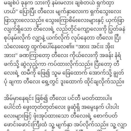
မချစ်ပဲ ခုနက သားကို နမ်းမလား ချစ်တယ် ရှက်ထှာ
ဟယ်” ပြောပြီး တီလေး မျက်နှာလေးက ရှက်သွေးလေး
ဖြာသွားလေသည်။ သွေးကြောစိမ်းလေးများနှင့် ယှက်ဖြာ
လျက်ရှိသော တီလေးရဲ့ လည်တိုင်ကျော့လေးကို ပြွတ်ခနဲ
စုပ်နမ်းလိုက် လျှာနဲ့ ယက်လိုက် လုပ်နေတာ တီလေး ငြီး
သံလေးတွေ ထွက်ပေါ်နေလေ၏။ “အားး အင်းး အိုးး
အားး” ခဏကြာတော့ တီလေး ကိုယ်လေးကို အခန်း နံရံ
ဖက်သို့ ဆွဲလှည့်ကာ ကပ်ထားလိုက်သည်။ ပြီးတော့ တီ
လေးရဲ့ ထမီကို ဖြေ၍ သူမ ခြေထောက် အောက်သို့ ချွတ်
ပုံ ချကာ တီလေး ရှေ့တွင် ဒူးထောက် ထိုင်ချလိုက်သည်။
အိမ်မှာနေရင်း ဖြစ်၍ တီလေး ပင်တီ မဝတ်ထားပါ။
ပေါင်တံ ဖွေးတုတ်တုတ်လေး ခွဆုံရှိ အမွေးနက် ပါးပါး
လေးများဖြင့် ဖုံးအုပ်ထားသော တီလေးရဲ့ စောက်ပတ်
ဖောင်းဖောင်းကြီးထံ သူ့ မျက်နှာ အပ်လိုက်သည်။ သူ့ လျှာ