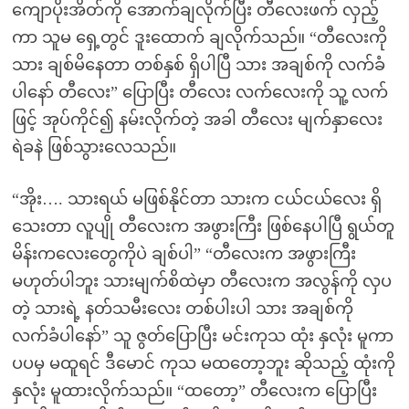
ကျောပိုးအိတ်ကို အောက်ချလိုက်ပြီး တီလေးဖက် လှည့်
ကာ သူမ ရှေ့တွင် ဒူးထောက် ချလိုက်သည်။ “တီလေးကို
သား ချစ်မိနေတာ တစ်နှစ် ရှိပါပြီ သား အချစ်ကို လက်ခံ
ပါနော် တီလေး” ပြောပြီး တီလေး လက်လေးကို သူ့ လက်
ဖြင့် အုပ်ကိုင်၍ နမ်းလိုက်တဲ့ အခါ တီလေး မျက်နှာလေး
ရဲခနဲ ဖြစ်သွားလေသည်။
“အိုး…. သားရယ် မဖြစ်နိုင်တာ သားက ငယ်ငယ်လေး ရှိ
သေးတာ လူပျို တီလေးက အဖွားကြီး ဖြစ်နေပါပြီ ရွယ်တူ
မိန်းကလေးတွေကိုပဲ ချစ်ပါ” “တီလေးက အဖွားကြီး
မဟုတ်ပါဘူး သားမျက်စိထဲမှာ တီလေးက အလွန်ကို လှပ
တဲ့ သားရဲ့ နတ်သမီးလေး တစ်ပါးပါ သား အချစ်ကို
လက်ခံပါနော်” သူ ဇွတ်ပြောပြီး မင်းကုသ ထုံး နှလုံး မူကာ
ပပမှ မထူရင် ဒီမောင် ကုသ မထတော့ဘူး ဆိုသည့် ထုံးကို
နှလုံး မူထားလိုက်သည်။ “ထတော့” တီလေးက ပြောပြီး