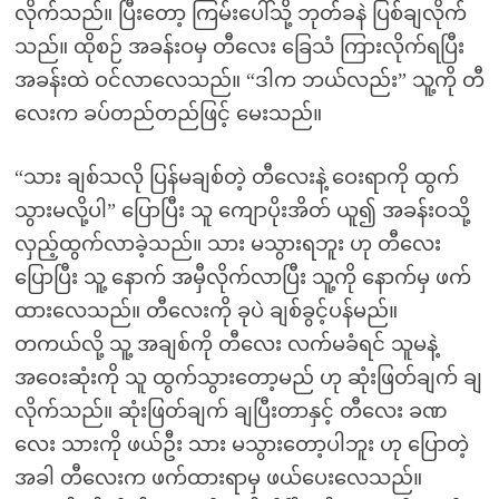
လိုက်သည်။ ပြီးတော့ ကြမ်းပေါ်သို့ ဘုတ်ခနဲ ပြစ်ချလိုက်
သည်။ ထိုစဉ် အခန်းဝမှ တီလေး ခြေသံ ကြားလိုက်ရပြီး
အခန်းထဲ ဝင်လာလေသည်။ “ဒါက ဘယ်လည်း” သူ့ကို တီ
လေးက ခပ်တည်တည်ဖြင့် မေးသည်။
“သား ချစ်သလို ပြန်မချစ်တဲ့ တီလေးနဲ့ ဝေးရာကို ထွက်
သွားမလို့ပါ” ပြောပြီး သူ ကျောပိုးအိတ် ယူ၍ အခန်းဝသို့
လှည့်ထွက်လာခဲ့သည်။ သား မသွားရဘူး ဟု တီလေး
ပြောပြီး သူ့ နောက် အမှီလိုက်လာပြီး သူ့ကို နောက်မှ ဖက်
ထားလေသည်။ တီလေးကို ခုပဲ ချစ်ခွင့်ပန်မည်။
တကယ်လို့ သူ့ အချစ်ကို တီလေး လက်မခံရင် သူမနဲ့
အဝေးဆုံးကို သူ ထွက်သွားတော့မည် ဟု ဆုံးဖြတ်ချက် ချ
လိုက်သည်။ ဆုံးဖြတ်ချက် ချပြီးတာနှင့် တီလေး ခဏ
လေး သားကို ဖယ်ဦး သား မသွားတော့ပါဘူး ဟု ပြောတဲ့
အခါ တီလေးက ဖက်ထားရာမှ ဖယ်ပေးလေသည်။