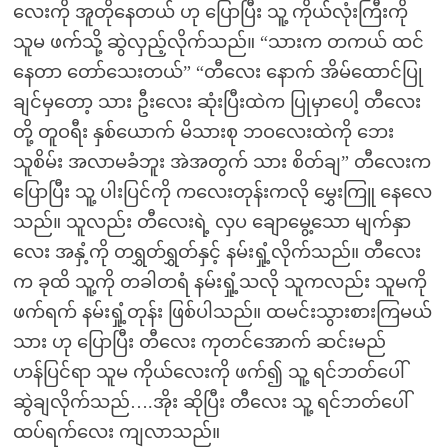
လေးကို အူတိုနေတယ် ဟု ပြောပြီး သူ့ ကိုယ်လုံးကြီးကို
သူမ ဖက်သို့ ဆွဲလှည့်လိုက်သည်။ “သားက တကယ် ထင်
နေတာ တော်သေးတယ်” “တီလေး နောက် အိမ်ထောင်ပြု
ချင်မှတော့ သား ဦးလေး ဆုံးပြီးထဲက ပြုမှာပေါ့ တီလေး
တို့ တူဝရီး နှစ်ယောက် မိသားစု ဘဝလေးထဲကို ဘေး
သူစိမ်း အလာမခံဘူး အဲအတွက် သား စိတ်ချ” တီလေးက
ပြောပြီး သူ့ ပါးပြင်ကို ကလေးတုန်းကလို မွှေးကြူ နေလေ
သည်။ သူလည်း တီလေးရဲ့ လှပ ချောမွေ့သော မျက်နှာ
လေး အနှံ့ကို တရွှတ်ရွှတ်နှင့် နမ်းရှုံ့လိုက်သည်။ တီလေး
က ခုထိ သူ့ကို တခါတရံ နမ်းရှုံ့သလို သူကလည်း သူမကို
ဖက်ရက် နမ်းရှုံ့တုန်း ဖြစ်ပါသည်။ ထမင်းသွားစားကြမယ်
သား ဟု ပြောပြီး တီလေး ကုတင်အောက် ဆင်းမည်
ဟန်ပြင်ရာ သူမ ကိုယ်လေးကို ဖက်၍ သူ့ ရင်ဘတ်ပေါ်
ဆွဲချလိုက်သည်….အိုး ဆိုပြီး တီလေး သူ့ ရင်ဘတ်ပေါ်
ထပ်ရက်လေး ကျလာသည်။