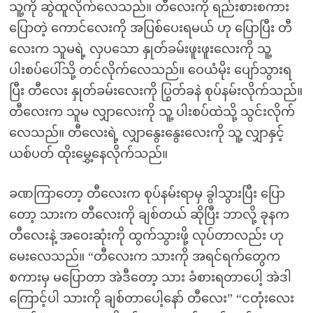
သူ့ကို ဆွဲထူလိုက်လေသည်။ တီလေးကို ရည်းစားစကား
ပြောတဲ့ ကောင်လေးကို အပြစ်ပေးရမယ် ဟု ပြောပြီး တီ
လေးက သူမရဲ့ လှပသော နှုတ်ခမ်းဖူးဖူးလေးကို သူ့
ပါးစပ်ပေါ်သို့ တင်လိုက်လေသည်။ ဝေယံမိုး ပျော်သွားရ
ပြီး တီလေး နှုတ်ခမ်းလေးကို ပြွတ်ခနဲ စုပ်နမ်းလိုက်သည်။
တီလေးက သူမ လျှာလေးကို သူ့ ပါးစပ်ထဲသို့ သွင်းလိုက်
လေသည်။ တီလေးရဲ့ လျှာနွေးနွေးလေးကို သူ့ လျှာနှင့်
ယစ်ပတ် ထိုးမွှေ့နေလိုက်သည်။
ခဏကြာတော့ တီလေးက စုပ်နမ်းရာမှ ခွါသွားပြီး ပြော
တော့ သားက တီလေးကို ချစ်တယ် ဆိုပြီး ဘာလို့ ခုနက
တီလေးနဲ့ အဝေးဆုံးကို ထွက်သွားဖို့ လုပ်တာလည်း ဟု
မေးလေသည်။ “တီလေးက သားကို အရင်ရက်တွေက
စကားမှ မပြောတာ အဲဒီတော့ သား ခံစားရတာပေါ့ အဲဒါ
ကြောင့်ပါ သားကို ချစ်တာပေါ့နော် တီလေး” “ငတုံးလေး