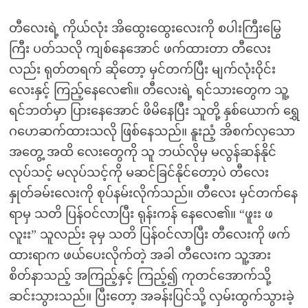
တီလေးရဲ့ ကိုယ်လုံး အိထွေးထွေးလေးကို စပါးကြီးမြွေ
ကြီး ပတ်သလို ကျစ်နေအောင် ဖက်ထားတာ တီလေး
လည်း ရုတ်တရက် ဆိုတော့ မှင်တက်ပြီး မျက်လုံးဝိုင်း
လေးနှင့် ကြည့်နေလေ၏။ တီလေးရဲ့ ရင်သားတွေက သူ့
ရင်ဘတ်မှာ ပြားနေအောင် ဖိမိနေပြီး သူတို့ နှစ်ယောက် ရွှေ
ဂဟေဆက်ထားသလို ဖြစ်နေသည်။ နူးညံ့ အိစက်လှသော
အတွေ့ အထိ လေးတွေကို သူ ဘယ်လိုမှ မလွန်ဆန်နိုင်
လုပ်သင့် မလုပ်သင့်ကို မဆင်ခြင်နိုင်တော့ပဲ တီလေး
နှုတ်ခမ်းလေးကို စုပ်နမ်းလိုက်သည်။ တီလေး မှင်တက်နေ
ရာမှ သတိ ပြန်ဝင်လာပြီး ရုန်းကန် နေလေ၏။ “ဖူးး ဖ
လူးး” သူလည်း ခုမှ သတိ ပြန်ဝင်လာပြီး တီလေးကို ဖက်
ထားရာက ဖယ်ပေးလိုက်တဲ့ အခါ တီလေးက သူ့အား
စိတ်နာသည့် အကြည့်နှင့် ကြည့်၍ ကုတင်အောက်သို့
ဆင်းသွားသည်။ ပြီးတော့ အခန်းပြင်သို့ လှမ်းထွက်သွားခဲ့