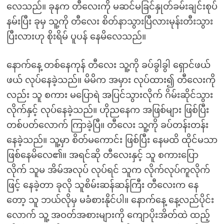
လေသည်။ ခုနက တီလေးကို မဆင်မခြင်နှုတ်ခမ်းချင်းစုပ်
နမ်းပြီး ခုမှ သူ့ကို တီလေး စိတ်နာသွားပြီလားမုန်းတီးသွား
ပြီးလားဟု စိုးရိမ် ပူပန် နေမိလေသည်။
နောက်နေ့ တစ်နေကုန် တီလေး သူ့ကို ခပ်ခွါခွါ ရှောင်ဖယ်
ဖယ် လုပ်နေခဲ့သည်။ မိမိက အမှား လုပ်ထား၍ တီလေးကို
လည်း သူ စကား မပြောရဲ အပြင်သွားလိုက် ဂိမ်းဆိုင်သွား
လိုက်နှင့် လုပ်နေခဲ့သည်။ ဟိုညနေက အဖြစ်များ ဖြစ်ပြီး
တစ်ပတ်လောက် ကြာခဲ့ပြီ။ တီလေး သူ့ကို ခပ်တန်းတန်း
နေခဲ့သည်။ သူ့မှာ စိတ်မကောင်း ဖြစ်ပြီး နေမထိ ထိုင်မသာ
ဖြစ်နေမိလေ၏။ အရင်ဆို တီလေးနှင့် သူ စကားပြော
လိုက် သူမ အိမ်အလုပ် လုပ်ရင် သူက လိုက်လုပ်ကူလိုက်
ဖြင့် နေခဲ့တာ ခုလို သူစိမ်းဆန်ဆန်ကြီး တီလေးက နေ
တော့ သူ ဘယ်လိုမှ မခံစားနိုင်ပါ။ နောက်နေ့ နေ့လည်ပိုင်း
လောက် သူ့ အဝတ်အစားများကို ကျောပိုးအိတ်ထဲ ထည့်