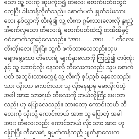
သော သူ့ လီးကို ဆုပ်ကိုင်၍ တီလေး စောက်ပတ်ဝတွင်
တေ့ပြီး ခါးဆန့်လိုက်သည်။ စောက်ပတ် နှုတ်ခမ်းသား
လေး နှစ်လွှာကို ထိုးခွဲ၍ သူ့ လီးက ဂွမ်းသားလေးလို နူးညံ့
အိစက်လှသော တီလေးရဲ့ စောက်ပတ်ထဲသို့ တအိအိနှင့်
ဝင်ရောက်သွားခဲ့လေသည်။ “အား…… အား…..” တီလေး
တီးတိုးလေး ငြီးပြီး သူ့ကို ဖက်ထားလေသည်။လှပ
ချောမွေ့သော တီလေးရဲ့ မျက်နှာလေးကို ကြည့်၍ တဖုံးဖုံး
နှင့် သူ ဆောင့်လိုး နေသလို တီလေးကလည်း သူမ စောက်
ပတ် အတွင်းသားတွေနဲ့ သူ့ လီးကို စုပ်ညှစ် နေလေသည်။
သား လိုးတာ ကောင်းလား သူ လိုးနေရာမှ မေးလိုက်တဲ့
အခါ အားး သားရယ် တီလေးကို ဘယ်လိုကြီး မေးတာ
လည်း ဟု ပြောလေသည်။ သားတော့ ကောင်းတယ် တီ
လေးကို လိုးလို့ ကောင်းတယ် အားး သူ ပြောတဲ့ အခါ
အားး တီလေးလည်း ကောင်းတယ် လိုး သား အားး ဟု
ပြောပြီး တီလေးရဲ့ ရမ္မက်ထန်သည့် မျက်နှာလေးက