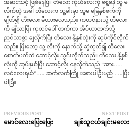
အဆင်သင့် ဖြစ်နေပြီ။ တီလေး ကိုယ်လေးကို စွေ့ခနဲ သူ မ
လိုက်တဲ့ အခါ တီလေးက သူ့ခါးမှာ သူမ ခြေနှစ်ဖက်ကို
ချိတ်၍ ဟီးလေး ခိုထားလေသည်။ ကုတင်နားသို့ တီလေး
ကို ချီလာပြီး ကုတင်ပေါ် တက်ကာ အိပ်ယာထက်သို့
ညင်သာစွာ ချလိုက်ပြီး တီလေး နို့နှစ်လုံးကို ဆုပ်ကိုင်လိုက်
သည်။ ပြီးတော့ သူ့ လီးကို နောက်သို့ ဆွဲထုတ်၍ တီလေး
စောက်ပတ်ထဲ ဆောင့်လိုး သွင်းလိုက်သည်။ တီလေး နို့နှစ်
လုံးကို ဆုပ်နှယ်ပြီး ဆောင့်လိုး နေလိုက်သည် “အား…..
လင်လေးရယ်”….. ဆက်လက်ကြို းစားပါဦးမည် …..ပြီး
ပါပြီ။
Post
Previous
N
PREVIOUS POST
NEXT POST
post:
p
မောင်လေးဖြေးဖြေး
ချစ်သူငယ်ချင်းမလေး
navigation