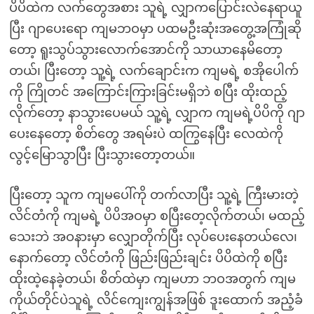
ပိပိထဲက လက်တွေအစား သူရဲ့ လျှာကပြောင်းလဲနေရာယူ
ပြီး ဂျာပေးရော ကျမဘဝမှာ ပထမဦးဆုံးအတွေ့အကြုံဆို
တော့ ရူးသွပ်သွားလောက်အောင်ကို သာယာနေမိတော့
တယ်၊ ပြီးတော့ သူ့ရဲ့ လက်ချောင်းက ကျမရဲ့ စအိုပေါက်
ကို ကြိုတင် အကြောင်းကြားခြင်းမရှိဘဲ စပြီး ထိုးထည့်
လိုက်တော့ နာသွားပေမယ် သူ့ရဲ့ လျှာက ကျမရဲ့ပိပိကို ဂျာ
ပေးနေတော့ စိတ်တွေ အရမ်းပဲ ထကြွနေပြီး လေထဲကို
လွင့်မြောသွာပြီး ပြီးသွားတော့တယ်။
ပြီးတော့ သူက ကျမပေါ်ကို တက်လာပြီး သူ့ရဲ့ ကြီးမားတဲ့
လိင်တံကို ကျမရဲ့ ပိပိအဝမှာ စပြီးတေ့လိုက်တယ်၊ မထည့်
သေးဘဲ အဝနားမှာ လျှောတိုက်ပြီး လုပ်ပေးနေတယ်လေ၊
နောက်တော့ လိင်တံကို ဖြည်းဖြည်းချင်း ပိပိထဲကို စပြီး
ထိုးထဲ့နေခဲ့တယ်၊ စိတ်ထဲမှာ ကျမဟာ ဘဝအတွက် ကျမ
ကိုယ်တိုင်ပဲသူရဲ့ လိင်ကျေးကျွန်အဖြစ် ဒူးထောက် အညံ့ခံ