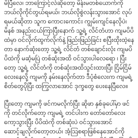
မိပြီလေ၊ ဘာကြောင့်လဲဆိုတော့ မိန်းမတစ်ယောက်ကို
ဘယ်လိုကိုင်တွယ်ရမယ်၊ ဘယ်လိုစွဲလန်းသွားအောင် လုပ်
ရမယ်ဆိုတာ သူက ကောငးကောင်း ကျွမ်းကျင်နေလိုပဲ၊
မိနစ် အနည်းငယ်ကြာပြီးနောက် သူ့ရဲ့ လိင်တံဟာ ကျမပိပိ
ထဲမှာ ဝင်လိုက်ထွက်လိုက်နဲ့ ဖြည်းဖြည်ခြင်း စပြီးထိုးထဲ့နေ
တာ နောက်ဆုံးတော့ သူ့ရဲ့ လိင်တံ တစ်ချောင်းလုံး ကျမပိ
ပိထဲကို မဆံ့မပြဲ တစ်ဆုံးအထိ ဝင်သွားပါလေရော ၊ ပြီး
တော့ သူ့ရဲ့ လိင်တံကို တစ်ဆုံးအထိသွင်းထားပြီး ငြိမ်ငြိမ်
လေးနေလို့ ကျမကို နမ်းနေလိုက်တာ ဒီပုံစံလေးက ကျမရဲ့
စိတ်တွေပိုပြီး ထကြွလာအောင် ဒုက္ခတွေ ပေးနေပြီလေ။
ပြီးတော့ ကျမကို ဖင်ကမလိုက်ပြီး ဆိုဖာ နှစ်ခုပေါ်မှာ ဖင်
ကို တင်လိုက်တော့ ကျမရဲ့ တင်ပါးက တော်တော်လေး
ကော့သွားပြီး ပိပိထဲကို တစ်ဆုံးပဲ ဝင်သွားအောင်
ဆောင့်ချလိုက်တော့တယ်၊ အံ့သြစရာဖြစ်နေအောင်ကို