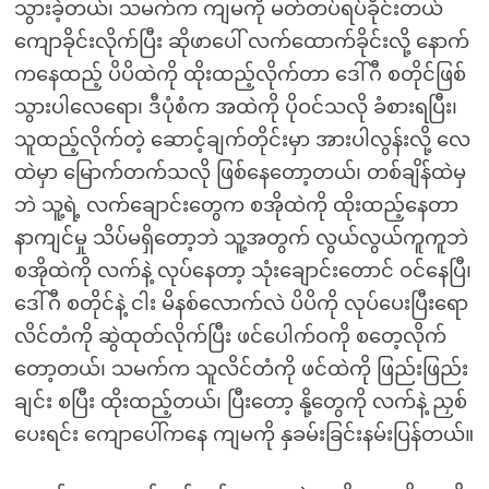
သွားခဲ့တယ်၊ သမက်က ကျမကို မတ်တပ်ရပ်ခိုင်းတယ်
ကျောခိုင်းလိုက်ပြီး ဆိုဖာပေါ် လက်ထောက်ခိုင်းလို့ နောက်
ကနေထည့် ပိပိထဲကို ထိုးထည့်လိုက်တာ ဒေါ်ဂီ စတိုင်ဖြစ်
သွားပါလေရော၊ ဒီပုံစံက အထဲကို ပိုဝင်သလို ခံစားရပြီး၊
သူထည့်လိုက်တဲ့ ဆောင့်ချက်တိုင်းမှာ အားပါလွန်းလို့ လေ
ထဲမှာ မြောက်တက်သလို ဖြစ်နေတော့တယ်၊ တစ်ချိန်ထဲမှ
ဘဲ သူ့ရဲ့ လက်ချောင်းတွေက စအိုထဲကို ထိုးထည့်နေတာ
နာကျင်မှု သိပ်မရှိတော့ဘဲ သူ့အတွက် လွယ်လွယ်ကူကူဘဲ
စအိုထဲကို လက်နဲ့ လုပ်နေတာ့ သုံးချောင်းတောင် ဝင်နေပြီ၊
ဒေါ်ဂီ စတိုင်နဲ့ ငါး မိနစ်လောက်လဲ ပိပိကို လုပ်ပေးပြီးရော
လိင်တံကို ဆွဲထုတ်လိုက်ပြီး ဖင်ပေါက်ဝကို စတေ့လိုက်
တော့တယ်၊ သမက်က သူလိင်တံကို ဖင်ထဲကို ဖြည်းဖြည်း
ချင်း စပြီး ထိုးထည့်တယ်၊ ပြီးတော့ နို့တွေကို လက်နဲ့ ညှစ်
ပေးရင်း ကျောပေါ်ကနေ ကျမကို နှခမ်းခြင်းနမ်းပြန်တယ်။