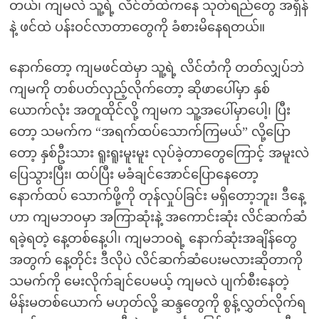
တယ်၊ ကျမလဲ သူ့ရဲ့ လိင်တံထဲကနေ သုတ်ရည်တွေ အရှိန်
နဲ့ ဖင်ထဲ ပန်းဝင်လာတာတွေကို ခံစားမိနေရတယ်။
နောက်တော့ ကျမဖင်ထဲမှာ သူ့ရဲ့ လိင်တံကို တတ်လျှပ်ဘဲ
ကျမကို တစ်ပတ်လှည့်လိုက်တော့ ဆိုဖာပေါ်မှာ နှစ်
ယောက်လုံး အတူထိုင်လို့ ကျမက သူ့အပေါ်မှာပေါ့၊ ပြီး
တော့ သမက်က “အရက်ထပ်သောက်ကြမယ်” လို့ပြော
တော့ နှစ်ဦးသား ရူးရူးမူးမူး လုပ်ခဲ့တာတွေကြောင့် အမူးလဲ
ပြေသွားပြီး၊ ထပ်ပြီး မခံချင်အောင်ပြောနေတော့
နောက်ထပ် သောက်ဖို့ကို တုန်လှုပ်ခြင်း မရှိတော့ဘူး၊ ဒီနေ့
ဟာ ကျမဘဝမှာ အကြာဆုံးနဲ့ အကောင်းဆုံး လိင်ဆက်ဆံ
ရခဲ့ရတဲ့ နေ့တစ်နေ့ပါ၊ ကျမဘဝရဲ့ နောက်ဆုံးအချိန်တွေ
အတွက် နေ့တိုင်း ဒီလိုပဲ လိင်ဆက်ဆံပေးမလားဆိုတာကို
သမက်ကို မေးလိုက်ချင်ပေမယ့် ကျမလဲ ပျက်စီးနေတဲ့
မိန်းမတစ်ယောက် မဟုတ်လို့ ဆန္ဒတွေကို စွန့်လွှတ်လိုက်ရ