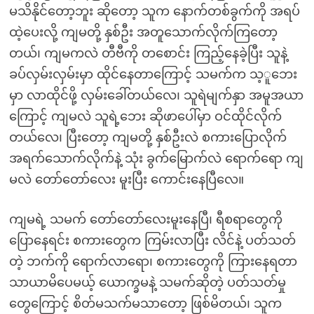
မသိနိုင်တော့ဘူး ဆိုတော့ သူက နောက်တစ်ခွက်ကို အရပ်
ထဲ့ပေးလို့ ကျမတို့ နှစ်ဦး အတူသောက်လိုက်ကြတော့
တယ်၊ ကျမကလဲ တီဗီကို တစောင်း ကြည့်နေခဲ့ပြီး သူနဲ့
ခပ်လှမ်းလှမ်းမှာ ထိုင်နေတာကြောင့် သမက်က သ့ူဘေး
မှာ လာထိုင်ဖို့ လှမ်းခေါ်တယ်လေ၊ သူရဲမျက်နှာ အမူအယာ
ကြောင့် ကျမလဲ သူရဲ့ဘေး ဆိုဖာပေါ်မှာ ဝင်ထိုင်လိုက်
တယ်လေ၊ ပြီးတော့ ကျမတို့ နှစ်ဦးလဲ စကားပြောလိုက်
အရက်သောက်လိုက်နဲ့ သုံး ခွက်မြောက်လဲ ရောက်ရော ကျ
မလဲ တော်တော်လေး မူးပြီး ကောင်းနေပြီလေ။
ကျမရဲ့ သမက် တော်တော်လေးမူးနေပြီ၊ ရီစရာတွေကို
ပြောနေရင်း စကားတွေက ကြမ်းလာပြီး လိင်နဲ့ ပတ်သတ်
တဲ့ ဘက်ကို ရောက်လာရော၊ စကားတွေကို ကြားနေရတာ
သာယာမိပေမယ့် ယောက္ခမနဲ့ သမက်ဆိုတဲ့ ပတ်သတ်မှု
တွေကြောင့် စိတ်မသက်မသာတော့ ဖြစ်မိတယ်၊ သူက