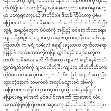
နောက်တော့ သူရဲ့ လိင်တံကို နောက်ကနေ ပိပိထဲကို ထိုးထဲ့
လိုက်ပြီး ဒေါသတကြီးနဲ့ လုပ်နေတော့တာ နောက်ရက်တွေ
မှာ မတွေ့ရတော့မယ့် အတိုင်းပဲ၊ ဒီတစ်ကြိမ်တော့ ပုံစံမ
ပြောင်းဘဲ ဆယ့်ငါး မိနစ်လောက် ဆက်တိုက်လုပ်လိုက်ပြီး
သူ့ရဲ့ အရည်တွေက ပိပိထဲကို အပြည့် ဝင်ရောက်လာရော၊
ကျမတို့နှစ်ဦးလဲ ချွေးတွေ အရမ်းထွက်နေပြီး မောပန်းနေ
ကြတယ်၊ ကျမရဲ့ သမီးလဲ ရေချိုးခန်းထဲက ထွက်လာရော
မြန်မြန် လက်စသတ်လိုက်ပြီး လ္ဘက်ရည် ဖျော်နေလိုက်
တယ်၊ သမီးလေး မသိလိုက်တော့ ကျမလဲ ပျော်နေမိတယ်၊
လ္ဘက်ရည်ခွက်ကို ချပေးလိုက်ပြီး ကျမလဲ တိတ်တိတ်လေး
ထိုင်သောက်နေလိုက်တော့တယ်၊ ဒီအဖြစ်အပျက်တွေ ပြီး
သွားတဲ့နောက် သမက်လဲ အလုပ်မသွားခင် အိမ်ကို
အမြဲတမ်းလာပြီး နေ့ဘက်မှာပဲ သူတို့ တစ်ခြားမြို့ကို မ
ပြောင်းရွေ့ခင်အထိ နှစ်ပေါင်းအတော်ကြာအောင် လိင်
ဆက်ဆံဖြစ်ခဲ့ကြတယ်၊ အခုတော့ နှစ်ပတ်တစ်ကြိမ် ကျမ