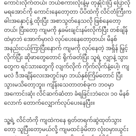
ကောင်းလိုက်တယ်၊ ဘယ်စကားလုံးနဲ့မှ တုနှိုင်းပြီ ပြောလို
မရအောင်ကို ကောင်းနေတော့တာ ပိပိထဲကို လိင်တံကြီးက
ဓါးအနှောင့်နဲ့ ထိုးပြီး အစာသွတ်နေသလို ဖြစ်နေတော့
တယ်၊ ပြီးတော့ ကျမကို နှခမ်းချင်းနမ်းလိုက်ပြီး တစ်ချိန်
ထဲမှာဘဲ အောက်မှာလဲ လုပ်ပေးနေတော့တယ်၊ မိနစ်
အနည်းငယ်ကြာပြီးနောက် ကျမကို လုပ်နေတဲ့ အရှိန် မြှင့်
လိုက်ပြီး ဆိုဖာတွေတောင် ရိုက်ခတ်ပြီး သူရဲ့ လျှာနဲ့ သွား
တွေက ရင်သားတွေကို လျက်လိုက် ကိုက်လိုက်နဲ့ပေါ့၊ ကျ
မလဲ ဒီအချိန်လေးအတွင်းမှာ ဘယ်နှစ်ကြိမ်တောင် ပြီး
သွားမသိတော့ဘူး၊ ကျိန်းသေတာတစ်ခုက ဘဝမှာ
အကောင်းဆုံး လိင်ဆက်ဆံတာ ခံရခြင်းဘဲလေ၊ ၁၀ မိနစ်
လောက် တောက်လျှောက်လုပ်ပေးနေပြီး။
သူ့ရဲ့ လိင်တံကို ကျထဲကနေ ရုတ်တရက်ဆွဲထုတ်သွား
တော့ သူပြီးတော့မယ်လို့ ကျမထင်ခဲ့မိတာ လုံးဝမှားယွင်း