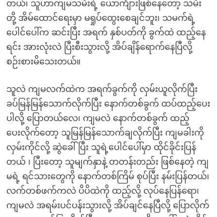
တယ်၊ သူဟာကျမသမီးရဲ့ ယောင်္ကျားဖြစ်နေတော့ သမီး
တို့ အိမ်ထောင်ရေးမှာ မရှုပ်ထွေးစေချင်ဘူး၊ သမက်ရဲ့
ပေါင်ပေါ်က ဆင်းပြီး အရက် နှစ်ပတ်ကို ခွက်ထဲ ထည့်နေ
ရင်း အားလုံးလဲ ပြီးစီးသွားလို့ အိပ်ချိန်ရောက်နေပြီလို့
စဉ်းစားမိသေးတယ်။
သူလဲ ကျမလက်ထဲက အရက်ခွက်ကို လှမ်းယူလိုက်ပြီး
ခပ်မြန်မြန်သောက်လိုက်ပြီး နောက်တစ်ခွက် ထပ်ထည့်ပေး
ပါလို့ ပြောတယ်လေ၊ ကျမလဲ နောက်တစ်ခွက် ထည့်
ပေးလိုက်တော့ သူမြန်မြန်သောက်ချလိုက်ပြီး ကျမခါးကို
လှမ်းကိုင်လို့ ဆွဲခေါ်ပြီး သူရဲ့ပေါင်ပေါ်မှာ ထိုင်ခိုင်းပြန်
တယ် ၊ ပြီးတော့ သူမျက်နှာနဲ့ တတန်းတည်း ဖြစ်နေတဲ့ ကျ
မရဲ့ ရင်သားတွေကို နောက်တစ်ကြိမ် စုပ်ပြီး နမ်းပြန်တယ်၊
လက်တစ်ဖက်ကလဲ ပိပိထဲကို ထည့်လို့ လုပ်နေပြန်ရော၊
ကျမလဲ အရမ်းပင်ပန်းသွားလို့ အိပ်ချင်နေပြီလို့ ပြောလိုက်