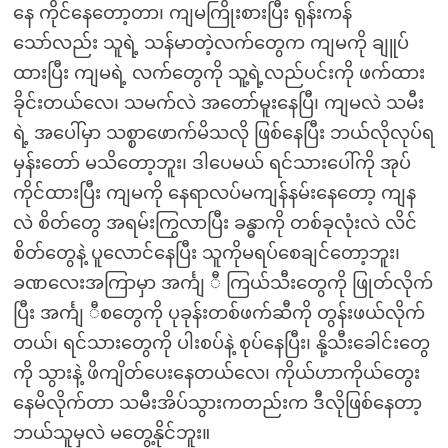
နေ ကိုင်နေတော့တာ၊ ကျမကြိုးစားပြီး ရုန်းကန်
သော်လည်း သူရဲ့ သန်မာတဲ့လက်တွေက ကျမကို ချူပ်
ထားပြီး ကျမရဲ့ လက်တွေကို သူ့ရဲ့လည်ပင်းကို ဖက်ထား
ခိုင်းတယ်လေ၊ သမက်လဲ အတော်မူးနေပြီ၊ ကျမလဲ သမီး
ရဲ့ အပေါ်မှာ သစ္စာဖောက်မိသလို ဖြစ်နေပြီး ဘယ်လိုလုပ်ရ
မှန်းတော် မသိတော့ဘူး၊ ဒါပေမယ် ရင်သားပေါ်ကို အုပ်
ကိုင်ထားပြီး ကျမကို နေရာလပ်မကျန်နမ်းနေတော့ ကျန
လဲ စိတ်တွေ အရမ်းကြွလာပြီး ခန္ဓာကို တစ်ခုလုံးလဲ လိင်
စိတ်တွေနဲ့ ပူလောင်နေပြီး သူကိုမရပ်စေချင်တော့ဘူး၊
ခဏလေးအကြာမှာ အင်္ကျ ီ ကြယ်သီးတွေကို ဖြုတ်လိုက်
ပြီး အင်္ကျ ီစတွေကို ပုခုန်းတစ်ဖက်ဆီကို တွန်းဖယ်လိုက်
တယ်၊ ရင်သားတွေကို ပါးစပ်နဲ့ စုပ်နေပြီး၊ နို့သီးခေါင်းတွေ
ကို သွားနဲ့ ဖိကျိတ်ပေးနေတယ်လေ၊ ကိုယ်ဟာကိုယ်တွေး
နေမိလိုက်တာ သမီးအိပ်သွားကတည်းက ဒီလိုဖြစ်နေတာ့
ဘယ်သူမှလဲ မတွေ့နိုင်ဘူး။