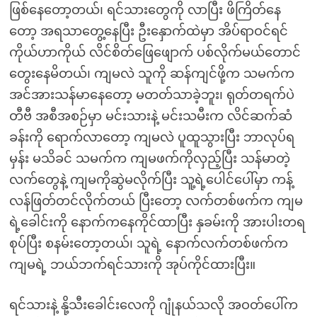
ဖြစ်နေတော့တယ်၊ ရင်သားတွေကို လာပြီး ဖိကြိတ်နေ
တော့ အရသာတွေ့နေပြီး ဦးနှောက်ထဲမှာ အိပ်ရာဝင်ရင်
ကိုယ်ဟာကိုယ် လိင်စိတ်ဖြေဖျောက် ပစ်လိုက်မယ်တောင်
တွေးနေမိတယ်၊ ကျမလဲ သူကို ဆန်ကျင်ဖို့က သမက်က
အင်အားသန်မာနေတော့ မတတ်သာခဲ့ဘူး၊ ရုတ်တရက်ပဲ
တီဗီ အစီအစဉ်မှာ မင်းသားနဲ့ မင်းသမီးက လိင်ဆက်ဆံ
ခန်းကို ရောက်လာတော့ ကျမလဲ ပူထူသွားပြီး ဘာလုပ်ရ
မှန်း မသိခင် သမက်က ကျမဖက်ကိုလှည့်ပြီး သန်မာတဲ့
လက်တွေနဲ့ ကျမကိုဆွဲမလိုက်ပြီး သူ့ရဲ့ပေါင်ပေါ်မှာ ကန့်
လန်ဖြတ်တင်လိုက်တယ် ပြီးတော့ လက်တစ်ဖက်က ကျမ
ရဲ့ခေါင်းကို နောက်ကနေကိုင်ထာပြီး နှခမ်းကို အားပါးတရ
စုပ်ပြီး စနမ်းတော့တယ်၊ သူရဲ့ နောက်လက်တစ်ဖက်က
ကျမရဲ့ ဘယ်ဘက်ရင်သားကို အုပ်ကိုင်ထားပြီး။
ရင်သားနဲ့ နို့သီးခေါင်းလေကို ဂျုံနယ်သလို အဝတ်ပေါ်က