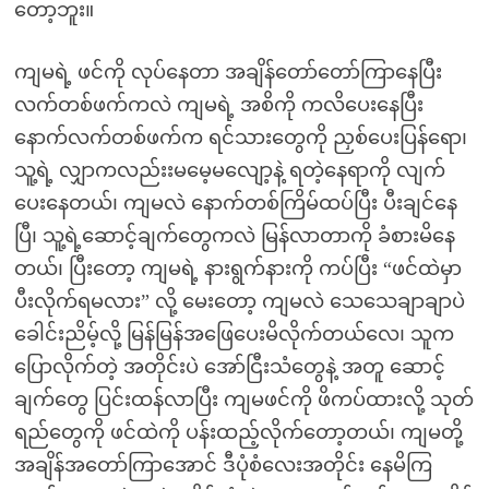
တော့ဘူး။
ကျမရဲ့ ဖင်ကို လုပ်နေတာ အချိန်တော်တော်ကြာနေပြီး
လက်တစ်ဖက်ကလဲ ကျမရဲ့ အစိကို ကလိပေးနေပြီး
နောက်လက်တစ်ဖက်က ရင်သားတွေကို ညှစ်ပေးပြန်ရော၊
သူ့ရဲ့ လျှာကလည်းးမမေ့မလျော့နဲ့ ရတဲ့နေရာကို လျက်
ပေးနေတယ်၊ ကျမလဲ နောက်တစ်ကြိမ်ထပ်ပြီး ပီးချင်နေ
ပြီ၊ သူ့ရဲ့ဆောင့်ချက်တွေကလဲ မြန်လာတာကို ခံစားမိနေ
တယ်၊ ပြီးတော့ ကျမရဲ့ နားရွက်နားကို ကပ်ပြီး “ဖင်ထဲမှာ
ပီးလိုက်ရမလား” လို့ မေးတော့ ကျမလဲ သေသေချာချာပဲ
ခေါင်းညိမ့်လို့ မြန်မြန်အဖြေပေးမိလိုက်တယ်လေ၊ သူက
ပြောလိုက်တဲ့ အတိုင်းပဲ အော်ငြီးသံတွေနဲ့ အတူ ဆောင့်
ချက်တွေ ပြင်းထန်လာပြီး ကျမဖင်ကို ဖိကပ်ထားလို့ သုတ်
ရည်တွေကို ဖင်ထဲကို ပန်းထည့်လိုက်တော့တယ်၊ ကျမတို့
အချိန်အတော်ကြာအောင် ဒီပုံစံလေးအတိုင်း နေမိကြ