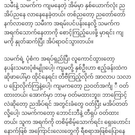
သမီးနဲ့ သမက်က ကျမနေတဲ့ အိမ်မှာ နှစ်ယောက်လုံး ည
အိပ်ညနေ လာနေနေခဲ့တယ်၊ တစ်ညတော့ ညတော်တော်
နက်လာတော့ သမီးက အရမ်းပင်ပန်းနေလို့ သမက်က
အရက်သောက်နေတာကို စောင့်ကြည့်ပေးဖို့ မှာရင်း ကျ
မကို နှုတ်ဆက်ပြီး အိပ်ရာဝင်သွားတယ်။
သမက်ရဲ့ ပုံစံက အရပ်ရှည်ပြီး လူကောင်ထွားတော့
နပန်းသမားပုံစံမျိုးပေါ့၊ ကျမတို့ နှစ်ဦးဟာ ဧည့်ခန်းထဲက
ဆိုဖာပေါ်မှာ ထိုင်နေရင်း တီဗီကြည့်လိုက် အာလာပ သလာ
ပ ပြောလိုက်ကြနဲ့ပေါ့၊ ကျမကတော့ ညဝတ်အင်္ကျ ီ ဝတ်
ထားတယ်၊ အောက်မှာ ဘာမှ ဝတ်မထားဘူး၊ ဘာကြောင့်
လဲဆိုတော့ ညအိပ်ရင် အတွင်းခံတွေ ဝတ်ပြီး မအိပ်တတ်
လို့ပေါ့၊ သမက်ကတော့ ဘောင်းဘီနဲ့ တီရှပ် ဝတ်ထား
တယ်၊ သူက အရက်ကို တစိမ့်စိမ့်သောက်ရင်း ရှေးဟောင်း
နောက်ဖြစ် အကြောင်းလေးတွေကို ရီစရာအဖြစ်ပြောနေ