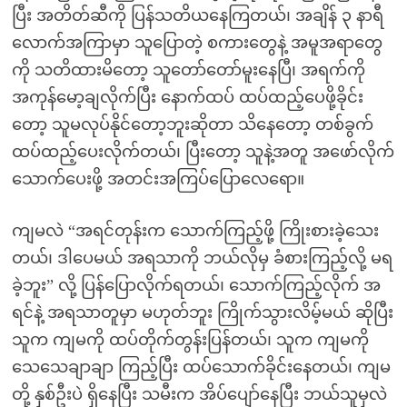
ပြီး အတိတ်ဆီကို ပြန်သတိယနေကြတယ်၊ အချိန် ၃ နာရီ
လောက်အကြာမှာ သူပြောတဲ့ စကားတွေနဲ့ အမူအရာတွေ
ကို သတိထားမိတော့ သူတော်တော်မူးနေပြီ၊ အရက်ကို
အကုန်မော့ချလိုက်ပြီး နောက်ထပ် ထပ်ထည့်ပေဖို့ခိုင်း
တော့ သူမလုပ်နိုင်တော့ဘူးဆိုတာ သိနေတော့ တစ်ခွက်
ထပ်ထည့်ပေးလိုက်တယ်၊ ပြီးတော့ သူနဲ့အတူ အဖော်လိုက်
သောက်ပေးဖို့ အတင်းအကြပ်ပြောလေရော။
ကျမလဲ “အရင်တုန်းက သောက်ကြည့်ဖို့ ကြိုးစားခဲ့သေး
တယ်၊ ဒါပေမယ် အရသာကို ဘယ်လိုမှ ခံစားကြည့်လို့ မရ
ခဲ့ဘူး” လို့ ပြန်ပြောလိုက်ရတယ်၊ သောက်ကြည့်လိုက် အ
ရင်နဲ့ အရသာတူမှာ မဟုတ်ဘူး ကြိုက်သွားလိမ့်မယ် ဆိုပြီး
သူက ကျမကို ထပ်တိုက်တွန်းပြန်တယ်၊ သူက ကျမကို
သေသေချာချာ ကြည့်ပြီး ထပ်သောက်ခိုင်းနေတယ်၊ ကျမ
တို့ နှစ်ဦးပဲ ရှိနေပြီး သမီးက အိပ်ပျော်နေပြီး ဘယ်သူမှလဲ