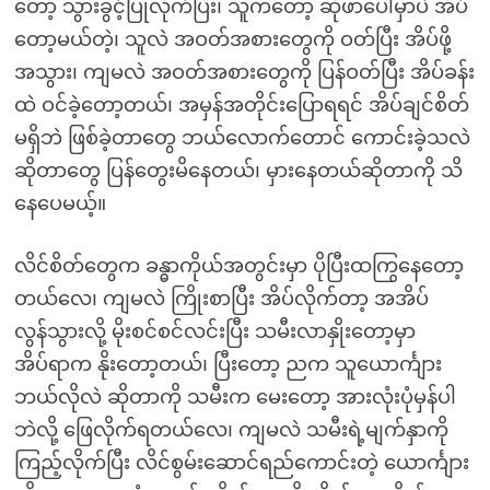
တော့ သွားခွင့်ပြုလိုက်ပြီး၊ သူကတော့ ဆိုဖာပေါ်မှာပဲ အိပ်
တော့မယ်တဲ့၊ သူလဲ အဝတ်အစားတွေကို ဝတ်ပြီး အိပ်ဖို့
အသွား၊ ကျမလဲ အဝတ်အစားတွေကို ပြန်ဝတ်ပြီး အိပ်ခန်း
ထဲ ဝင်ခဲ့တော့တယ်၊ အမှန်အတိုင်းပြောရရင် အိပ်ချင်စိတ်
မရှိဘဲ ဖြစ်ခဲ့တာတွေ ဘယ်လောက်တောင် ကောင်းခဲ့သလဲ
ဆိုတာတွေ ပြန်တွေးမိနေတယ်၊ မှားနေတယ်ဆိုတာကို သိ
နေပေမယ့်။
လိင်စိတ်တွေက ခန္ဓာကိုယ်အတွင်းမှာ ပိုပြီးထကြွနေတော့
တယ်လေ၊ ကျမလဲ ကြိုးစာပြီး အိပ်လိုက်တာ့ အအိပ်
လွန်သွားလို့ မိုးစင်စင်လင်းပြီး သမီးလာနှိုးတော့မှာ
အိပ်ရာက နိုးတော့တယ်၊ ပြီးတော့ ညက သူယောင်္ကျား
ဘယ်လိုလဲ ဆိုတာကို သမီးက မေးတော့ အားလုံးပုံမှန်ပါ
ဘဲလို့ ဖြေလိုက်ရတယ်လေ၊ ကျမလဲ သမီးရဲ့မျက်နှာကို
ကြည့်လိုက်ပြီး လိင်စွမ်းဆောင်ရည်ကောင်းတဲ့ ယောင်္ကျား