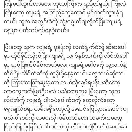
ကြီးပေါ်ထွက်လာရော၊ သူဟာကြီးက ရှည်လဲရှည်၊ ကြီးလဲ
ကြီးတော့ ကျမရဲ့ အကြည့်တွေတောင် မှင်သက်သွားခဲ့ရ
တယ်၊ သူက အတွင်းခံကို လုံးဝချွတ်ချလိုက်ပြီး ကျမရဲ့
ရှေ့မှာ မတ်တပ်ရပ်နေခဲ့တယ်။
ပြီးတော့ သူက ကျမရဲ့ ပုခုန်းကို လက်နဲ့ ကိုင်လို့ ဆိုဖာပေါ်
မှာ ထိုင်ခိုင်းလိုက်ပြီး ကျမရဲ့ လက်နှစ်ဘက်ကို လိင်တံပေါ်
မှာ အုပ်ပြီးကိုင်ခိုင်းတယ်လေ၊ ကျမရဲ့ခေါင်းကို သူ့လက်နဲ့
ကိုင်ပြီး လိင်တံဆီကို တွန်းပို့နေခဲ့တယ်၊ လွေတယ်ဆိုတာ
ကို ကြားသာကြားဖူးခဲ့တာ ဘယ်လိုလုပ်ရမှန်းမသိတော့
ဘာတွေဆက်ဖြစ်ဦးမလဲ မသိတော့ဘူး၊ ပြီးတော့ သူက
လိင်တံကို ကျမရဲ့ ပါးစပ်ပေါက်ဝကို တေ့လိုက်တော့
ရွေးချယ်စရာ လမ်းမရှိတော့လို့ အဆင်ပြေသွားအောင် ကျ
မလဲ ပါးစပ်ကို ဟပေးလိုက်မိတယ်လေ၊ သမက်ကတော့
ဖြည်းဖြည်းခြင်းပဲ ပါးစပ်ထဲကို လိင်တံထဲ့ပြီး လိင်ဆက်ဆံ