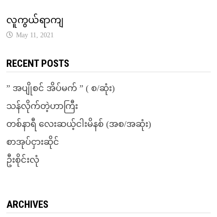
လူကွယ်ရာကျ
May 11, 2021
RECENT POSTS
” အပျိုစင် အိပ်မက် ” ( စ/ဆုံး)
သန်လိုက်တဲ့ဟာကြီး
တစ်နာရီ လေးဆယ့်ငါးမိနစ် (အစ/အဆုံး)
စာအုပ်ငှားဆိုင်
ဦးစိုင်းလုံ
ARCHIVES