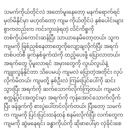
သမက်ကိုယ်တိုင်လဲ အတော်မူးနေတော့ မနက်ရောက်ရင်
မှတ်မိနိုင်မှာ မဟုတ်တော့ ကျမ ကိုယ်တိုင်ပဲ နှစ်ပေါင်းများ
စွာကတည်းက ကင်းကွားခဲ့ရတဲ့ လိင်ကိစ္စကို
တစ်ကိုယ်ကောင်းဆန်ပြီး သာယာနေမိတော့တယ်၊ သူက
ကျမကို ဖြစ်ညှစ်နေတာတွေကိုလျော့ချလိုက်ပြီး အရက်
တစ်ပတ်စီ ခွက်နှစ်ခွက်ထဲကို ထည့်ပေးဖို့ ပြောလာတယ်၊
အရက်တွေ ပိုမူးလာရင် အမှားတွေကို လွယ်လွယ်နဲ့
ကျူးလွန်နိုင်တာ သိပေမယ့် ကျမလဲ ပြောတဲ့အတိုင်း လုပ်
လိုက်မိတယ်၊ ကျမတို့ နှစ်ဦးလဲ ကြမ်းပြင်ပေါ်ကို ဆင်း
သွားပြီး အရက်ကို ဆက်သောက်လိုက်ကြတယ်၊ ကျမလဲ
စက္ကန့်ပိုင်းအတွင်းမှာ အရက်ကို ကုန်အောင်သောက်လိုက်
ပြီး ဖန်ခွက်ကို စားပွဲပေါ်တင်လိုက်တယ်၊ ပြီးတော့ သမက်
က ကျမကို ပြင်းပြင်းထန်ထန် စနမ်းလိုက်ပြီး လက်တွေက
ကျမကို ဆွဲမနေရင်း ခန္ဓာကိုယ်ကို ဆိုဖာပေါ်မှာ လှဲခိုင်းစေ