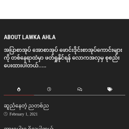
ABOUT LAWKA AHLA
အပြာစာအုပ် အောစာအုပ် ဖောင်းဒိုင်းစာအုပ်ကောင်းများ
ကို တစ်နေရာထဲမှာ ဖတ်ရှုနိုင်ရန် လောကအလှမှ စုစည်း
ပေးထားပါတယ်…..
ဆူညံနေတဲ့ ညတစ်ည
February 1, 2021
အားရပါးရ ရှိလှပါတယ်