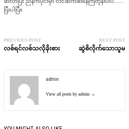
ဆီလာပြီး ညနက်ပိုင်းမှာ လိင်ဆက်ဆံနေကြတုန်းပါပဲ……
ပြီးပါပြီ။
Post
Previous
N
PREVIOUS POST
NEXT POST
post:
p
လစ်ရင်လစ်သလိုခိုးစား
ဆွဲစိလိုက်သောသူမ
navigation
admin
View all posts by admin →
YOU MIGHT ALSO LIKE