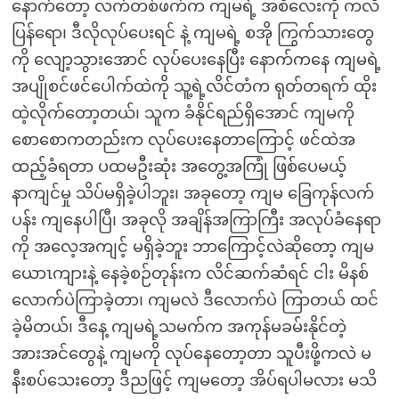
နောက်တော့ လက်တစ်ဖက်က ကျမရဲ့ အစိလေးကို ကလိ
ပြန်ရော၊ ဒီလိုလုပ်ပေးရင် နဲ့ ကျမရဲ့ စအို ကြွက်သားတွေ
ကို လျော့သွားအောင် လုပ်ပေးနေပြီး နောက်ကနေ ကျမရဲ့
အပျိုစင်ဖင်ပေါက်ထဲကို သူ့ရဲ့လိင်တံက ရုတ်တရက် ထိုး
ထဲ့လိုက်တော့တယ်၊ သူက ခံနိုင်ရည်ရှိအောင် ကျမကို
စောစောကတည်းက လုပ်ပေးနေတာကြောင့် ဖင်ထဲအ
ထည့်ခံရတာ ပထမဦးဆုံး အတွေ့အကြုံ ဖြစ်ပေမယ့်
နာကျင်မှု သိပ်မရှိခဲ့ပါဘူး၊ အခုတော့ ကျမ ခြေကုန်လက်
ပန်း ကျနေပါပြီ၊ အခုလို အချိန်အကြာကြီး အလုပ်ခံနေရာ
ကို အလေ့အကျင့် မရှိခဲ့ဘူး ဘာကြောင့်လဲဆိုတော့ ကျမ
ယောၤကျားနဲ့ နေခဲ့စဉ်တုန်းက လိင်ဆက်ဆံရင် ငါး မိနစ်
လောက်ပဲကြာခဲ့တာ၊ ကျမလဲ ဒီလောက်ပဲ ကြာတယ် ထင်
ခဲ့မိတယ်၊ ဒီနေ့ ကျမရဲ့သမက်က အကုန်မခမ်းနိုင်တဲ့
အားအင်တွေနဲ့ ကျမကို လုပ်နေတော့တာ သူပီးဖို့ကလဲ မ
နီးစပ်သေးတော့ ဒီညဖြင့် ကျမတော့ အိပ်ရပါမလား မသိ