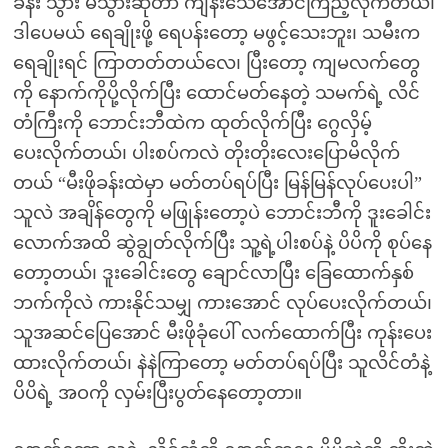
ခန်း သွား မသွားဆိုတာ ကျိန်းသေအောင်ကြည့်လိုက်တယ်၊
ဒါပေမယ် ရေချိုးဖို့ ရေပန်းတော့ မဖွင့်သေးဘူး၊ သမီးက
ရေချိုးရင် ကြာတတ်တယ်လေ၊ ပြီးတော့ ကျမလက်တွေ
ကို နောက်ကိုပို့လိုက်ပြီး ထောင်မတ်နေတဲ့ သမက်ရဲ့ လိင်
တံကြီးကို ဘောင်းဘီထဲက ထုတ်လိုက်ပြီး ဂွေလှိမ့်
ပေးလိုက်တယ်၊ ပါးစပ်ကလဲ တိုးတိုးလေးပြောမိလိုက်
တယ် “မီးဖိုခန်းထဲမှာ မတ်တပ်ရပ်ပြီး မြန်မြန်လုပ်ပေးပါ”
သူလဲ အချိန်တွေကို မဖြုန်းတော့ပဲ ဘောင်းဘီကို ဒူးခေါင်း
လောက်အထိ ဆွဲချွတ်လိုက်ပြီး သူ့ရဲ့ပါးစပ်နဲ့ ပိပိကို စုပ်နေ
တော့တယ်၊ ဒူးခေါင်းတွေ ချောင်လာပြီး ခြေထောက်နှစ်
ဘက်ကိုလဲ ကားနိုင်သမျှ ကားအောင် လုပ်ပေးလိုက်တယ်၊
သူအဆင်ပြေအောင် မီးဖိုခုံပေါ် လက်ထောက်ပြီး ကုန်းပေး
ထားလိုက်တယ်၊ နဲနဲကြာတော့ မတ်တပ်ရပ်ပြီး သူလိင်တံနဲ့
ပိပိရဲ့ အဝကို လှမ်းပြီးပွတ်နေတော့တာ။