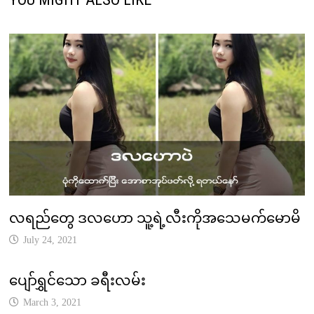
လရည်တွေ ဒလဟော သူ့ရဲ့လီးကိုအသေမက်မောမိ
July 24, 2021
ပျော်ရွှင်သော ခရီးလမ်း
March 3, 2021