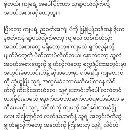
ခဲ့တယ်၊ ကျမရဲ့ အပေါ်ပိုင်းဟာ သူဆွဲဖယ်လိုက်လို့
အဝတ်အစားမရှိတော့ဘူး။
ပြီးတော့ ကျမရဲ့ ညဝတ်အင်္ကျ ီကို မြန်မြန်ဆန်ဆန် ဇိုးက
နဲဇတ်ကနဲ ဆွဲဖယ်လိုက်တော့ ကျမလဲ တစ်ကိုယ်လုံး
အဝတ်အစားတွေ မရှိတော့ဘူး၊ ကျမလဲ ရှက်လွန်းလို့
မျက်စိတွေကို ပိတ်ထားမိလိုက်တယ်၊ နောက်တော့ သူလဲ
အဝတ်အစားတွေကို ချွတ်လိုက်တော့ စက္ကန့်ပိုင်းအတွင်းမှာ
အတွင်းခံဘောင်းဘီနဲ့ ဆိုဖာဘေးမှာ ရပ်နေပြီး ကျမလက်
ကို ဆွဲယူပြီး သူရဲ့ အတွင်းခံဘောင်းဘီပေါ်ကနေ လိင်
တံကို ကိုင်ခိုင်းတယ်လေ၊ သူ့ရဲ့ဘောင်းဘီပေါ် လက်တင်
ထားခိုင်းပေမယ် နောက်ထပ်ဘာဆက်လုပ်ရမယ်ဆိုတာ မ
သိပေမယ့်၊ သူရဲ့ လိင်တံကို ကျမကို အပ်နှင်းထားခဲ့ပြီ
လေ၊ ဒါကြောင့်လဲ လက်နှစ်ဘက်နဲ့ သူရဲ့ အတွင်းခံကိုဆွဲ
ချွတ်ချလိုက်တော့ အတော်ကို ကြီးမားတဲ့ သူ့ရဲ့ လိင်တံ