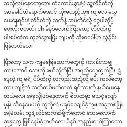
သလိုလုပ်နေတော့တာ၊ ကံကောင်းစွာနဲ့ပဲ သူ့လိင်တံကို
အာခေါင်ထဲရောက်အောင် ထိုးမထည့်ဘူး၊ ကျမလဲ လွေ
ပေးနေရင်းနဲ့ လိင်တံကို လက်နဲ့ ဆုပ်ကိုင်လို့ ဂွေပါလှိမ့်
ပေးလိုက်တယ်၊ ငါး မိနစ်လေက်ကြာတော့ လိင်တံကို
ပါးစပ်ထဲက ထုတ်သွားပြီး ကျမကို ဆိုဖာပေါ်မှာ လှဲခိုင်း
ပြန်တယ်လေ။
ပြီးတော့ သူက ကျမခြေထောက်တွေကို ကားနိုင်သမျှ
ကားအောင် ဘေးကို ဖယ်လိုက်ပြီး အရည်တွေထွက်ပြီး ရွှဲ
နေတဲ့ ကျမရဲ့ ပိပိထဲကို လက်ညှိးထည့်လို့ စပီး ကလိတော့
တာ၊ ကျန်တဲ့ လက်တစ်ဖက်ကလဲ ရင်သားကို နယ်ပေးနေ
တယ်လေ၊ အခုလိုဖြစ်နေတာကို စိတ်ထဲမှာ မသင့်လျော်
မှန်း သိနေပေမယ့် သူကိုလဲ မရပ်စေချင်ခဲ့ဘူး၊ အခုကစပြီး
အမြဲတမ်း သူနဲ့ လိင်ဆက်ဆံဖို့ကိတောင် သေမလောက်
ဆန္ဒတွေ ဖြစ်နေမိခဲ့တယ်လေ၊ မိနစ် အနည်းငယ်ကြာတော့