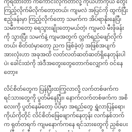
ကိုရထားတာ ကံကောင်းလိုက်တာလို့ ကိုယ်ဟာကိုယ် တွေး
ကြည့်လိုက်မိလိုက်တော့တယ်၊ ကျမလဲ အပြင်ကို ထွက်ပြီး
ဧည့်ခန်းမှာ ကြည့်လိုက်တော့ သမက်က အိပ်ရာနိုးနေပြီ၊
သမီးကတော့ ရေသွားချိုးတော့မယ်တဲ့၊ ကျမလဲ မီးဖိုခန်း
ကို သွားပြီး သမက်နဲ့ ကျမအတွက် လ္ဘက်ရည်ဖျော်လိုက်
တယ်၊ စိတ်ထဲမှာတော့ ညက ဖြစ်ခဲ့တဲ့ အဖြစ်အပျက်
အားလုံးဟာ အခုအထိ လတ်လတ်ဆတ်ဆတ်ရှိနေတုန်းပါ
ပဲ၊ ခေါင်းထဲကို အဲဒီအတွေးတွေတောက်လျှောက် ဝင်နေ
တော့။
လိင်စိတ်တွေက ပြန်ပြီးထကြွလာလို့ လက်တစ်ဖက်က
ရင်သားတွေကို ပွတ်မိနေပြီး၊ နောက်လက်တစ်ဖက်က အစိ
လေးကို ပွတ်နေမိတော့ ပိပိမှာ အရည်တွေ ရွှဲလာပြန်ရော၊
ကိုယ်ကိုတိုင် လိင်စိတ်ဖြေဖျောက်နေတုန်း လက်နှစ်ဘက်
က ရုတ်တရက် ကျမနောက်ကနေ ရင်သားတွေကို ညှစ်ပေး