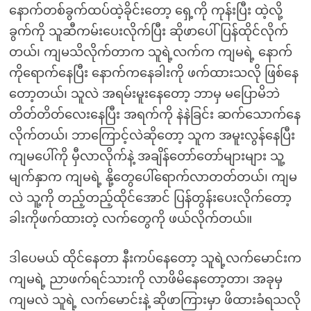
နောက်တစ်ခွက်ထပ်ထဲ့ခိုင်းတော့ ရှေ့ကို ကုန်းပြီး ထဲ့လို့
ခွက်ကို သူဆီကမ်းပေးလိုက်ပြီး ဆိုဖာပေါ် ပြန်ထိုင်လိုက်
တယ်၊ ကျမသိလိုက်တာက သူရဲ့လက်က ကျမရဲ့ နောက်
ကိုရောက်နေပြီး နောက်ကနေခါးကို ဖက်ထားသလို ဖြစ်နေ
တော့တယ်၊ သူလဲ အရမ်းမူးနေတော့ ဘာမှ မပြောမိဘဲ
တိတ်တိတ်လေးနေပြီး အရက်ကို နဲနဲခြင်း ဆက်သောက်နေ
လိုက်တယ်၊ ဘာကြောင့်လဲဆိုတော့ သူက အမူးလွန်နေပြီး
ကျမပေါ်ကို မှီလာလိုက်နဲ့ အချိန်တော်တော်များများ သူ့
မျက်နှာက ကျမရဲ့ နို့တွေပေါ်ရောက်လာတတ်တယ်၊ ကျမ
လဲ သူ့ကို တည့်တည့်ထိုင်အောင် ပြန်တွန်းပေးလိုက်တော့
ခါးကိုဖက်ထားတဲ့ လက်တွေကို ဖယ်လိုက်တယ်။
ဒါပေမယ် ထိုင်နေတာ နီးကပ်နေတော့ သူရဲ့လက်မောင်းက
ကျမရဲ့ ညာဖက်ရင်သားကို လာဖိမိနေတော့တာ၊ အခုမှ
ကျမလဲ သူရဲ့ လက်မောင်းနဲ့ ဆိုဖာကြားမှာ ဖိထားခံရသလို