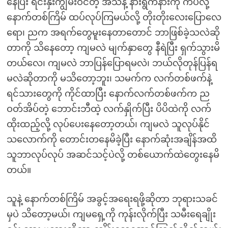
နေပြီး ရင်းနှီးကျွမ်းဝင်တဲ့ အသံနဲ့ နားရွက်နားကို ကပ်လို့
နောက်တစ်ကြိမ် ထပ်လုပ်ကြမယ်လို့ တိုးတိုးလေးပြောလေ
ရော၊ ညက အရက်တွေမူးနေတာတောင် ဘာဖြစ်ခဲ့သလဲဆို
တာကို သိနေတော့ ကျမလဲ မျက်နှာတွေ နီရဲပြီး ရှက်သွားမိ
တယ်လေ၊ ကျမလဲ ဘာပြန်ပြောရမလဲ၊ ဘယ်လိုတုန်ပြန်ရ
မလဲဆိုတာကို မသိတော့ဘူး၊ သမက်က လက်တစ်ဖက်နဲ့
ရင်သားတွေကို ကိုင်ထာပြီး နောက်လက်တစ်ဖက်က ည
ဝတ်အိပ်တဲ့ ဘောင်းဘီထဲ့ လက်နှိုက်ပြီး ပိပိထဲကို လက်
ထိုးထည့်လို့ လုပ်ပေးနေတော့တယ်၊ ကျမလဲ သူလုပ်နိုင်
သလောက်ကို တောင်းတနေမိခဲ့ပြီး နောက်ဆုံးအချိန်အထိ
သူဘာလုပ်လုပ် အဆင်သင့်ပဲလို့ တစ်ယောက်ထဲတွေးနေမိ
တယ်။
သူနဲ့ နောက်တစ်ကြိမ် အခွင့်အရေးရဖို့ဆိုတာ ဘုရားသခင်
မှပဲ သိတော့မယ်၊ ကျမရှေ့ကို ကုန်းလိုက်ပြီး သမီးရေချိုး