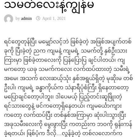
သမတ်လေးနဲ့ကျွန်မ
by
admin
April 1, 2021
ရင်တွေတုန်ပြီး မမျှော်လင့်ဘဲ ဖြစ်ခဲ့တဲ့ အဖြစ်အပျက်တစ်
ခုကို ပြီးခဲ့တဲ့ ညက ကျမနဲ့ ကျမရဲ့ သမက်တို့ နှစ်ဦးသား
ကြားမှာ ဖြစ်ခဲ့တာလေးကို ပြန်ပြောပြ ချင်ပါတယ်၊ ကျ
မကတော့ ယခု သမက်ကလေး လက်ထပ်ထားတဲ့ သမီးရဲ့
အမေ၊ အသက် လေးဆယ့်သုံး နှစ်အရွယ်ရှိတဲ့ မုဆိုးမ တစ်
ဦးပါ၊ ကျမရဲ့ ခန္ဓာကိုယ်က သဲနာရီပုံစံကြီး ရှိနေတာတော့
မပြောချင်တော့ပါဘူး၊ ဒါပေမယ့် ပြည့်တင်းဆူဖြိုးတဲ့
ရင်သားတွေနဲ့ ဖင်ကတော့ရှိနေတယ်၊ ကျမင်္ယောကျား
ကတော့ လက်ထပ်ပြီး တစ်နှစ်အကြာမှာ ဆုံးပါးသွားပြီး
အခုသမီးလေးကို မွေးဖွားပြီး ကတည်းက ဘဝကို ရုန်းကန်
ခဲ့ရတယ်၊ ဖြစ်ပုံက ဒီလို…လွန်ခဲ့တဲ့ တစ်လလောက်က