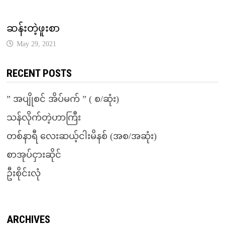
ဆန်းတဲ့ဖူးစာ
May 29, 2021
RECENT POSTS
” အပျိုစင် အိပ်မက် ” ( စ/ဆုံး)
သန်လိုက်တဲ့ဟာကြီး
တစ်နာရီ လေးဆယ့်ငါးမိနစ် (အစ/အဆုံး)
စာအုပ်ငှားဆိုင်
ဦးစိုင်းလုံ
ARCHIVES