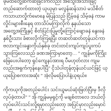
ဖိုမထိတွေ့ဆက်ဆံခြင်းကလည်း အသွေးအသားဖြင့်
တည်ဆောက်ထားတဲ့ ယုယုမှာ မလွန်ဆန်သာပဲ မသိစိတ်
ကသာယာလှိုက်မောနေ မိပြန်သည် ငြိမ့်ခနဲ သိမ့်ခနဲ ကာမ
လှိုင်းများစီးနေရ တာသိပ်မကြာလိုက် နုနယ်သော
အတွေ့အကြုံနှင့် စိတ်ပြင်းပြမှုတို့ကြောင့်ဖျောခနဲ နွေးခနဲ
နှစ်ဦးသား ခံစားလိုက်ကြရပြီး တဆတ်ဆတ်တုန်ယင်ကာ
ဗလာကျင်းခန္ဓာကိုယ်နှစ်ခု တင်းတင်းကျပ်ကျပ်ပူးကပ်
သွားကြလေသည် ခဏအကြာမှာတော့… ” ကျွန်မကိုကြိုး
ဖြေပေးပါတော့ ရှင်ကျေနပ်အားရ ပီမဟုတ်လား ကျမ
လည်းအရှက်ကုန်နေပါပြီ” ငိုသံပါတုန်တုန်ယင်ယင်ဖြင့် ယု
ယုပြောစကားအဆုံး ” အဲ့လိုမပြောပါနဲ့ယုရယ်။
ကိုကယုကိုအတည်ပေါင်း သင်းယူမယ်ဆုံးဖြတ်ပြီးမှ ဒီလို
လုပ်ခဲ့တာပါ” ” အို ကျွန်မမှရှင့်ကို မချစ်တာလေ ဘယ်လို
လုပ်ပေါင်းသင်းလို့ရမှာလည်းတော့ အပြင်မှာလည်းမှောင်