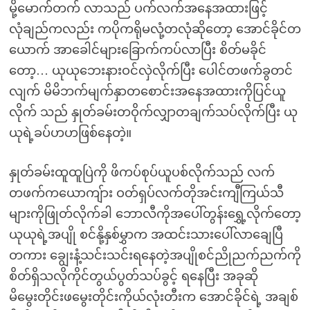
မို့မောက်တက် လာသည် ပက်လက်အနေအထားဖြင့်
လုံချည်ကလည်း ကပိုကရိုမလုံ့တလုံဆိုတော့ အောင်ခိုင်တ
ယောက် အာခေါင်များခြောက်ကပ်လာပြီး စိတ်မခိုင်
တော့… ယုယုဘေးနားဝင်လှဲလိုက်ပြီး ပေါင်တဖက်ခွတင်
လျက် မိမိဘက်မျက်နှာတစောင်းအနေအထားကိုပြင်ယူ
လိုက် သည် နှုတ်ခမ်းတဝိုက်လျှာတချက်သပ်လိုက်ပြီး ယု
ယုရဲ့ခပ်ဟဟဖြစ်နေတဲ့။
နှုတ်ခမ်းထူထူပြဲကို ဖိကပ်စုပ်ယူပစ်လိုက်သည် လက်
တဖက်ကယောကျ်ား ဝတ်ရှပ်လက်တိုအင်းကျီကြယ်သီ
များကိုဖြုတ်လိုက်ခါ ဘောလီကိုအပေါ်တွန်းရွှေ့လိုက်တော့
ယုယုရဲ့အပျို စင်နို့နှစ်မွှာက အထင်းသားပေါ်လာချေပြီ
တကား ချွေးနံ့သင်းသင်းရနေတဲ့အပျိုစင်ညိုညက်ညက်ကို
စိတ်ရှိသလိုကိုင်တွယ်ပွတ်သပ်ခွင့် ရနေပြီး အခုဆို
မိမွေးတိုင်းဖမွေးတိုင်းကိုယ်လုံးတီးက အောင်ခိုင်ရဲ့ အချစ်