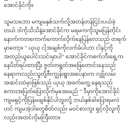
အောင်ခိုင်ကို။
သူမသဘော မကျမနှစ်သက်လို့အတန်တန်ငြင်းပယ်ခဲ့
တယ် ဒါကိုသိသိနဲ့အောင်ခိုင်က မရမကကိုသူမပြန်တိုင်း
နောက်ကတကောက်ကောက်လိုက်နေပြန်လေသည် တရက်
မှာတော့။ ” ယုယု ငါ့အချစ်ကိုလက်ခံပါဟာ ငါနင့်ကို
အတည်ယူပေါင်းသင်းမှာပါ” အောင်ခိုင်ကစက်ဘီးရှေ့က
နေပိတ်ရပ်ထားပြီး ဇွတ်တရွတ်အဖြေတောင်းနေသည်
နေရာကလည်းသူတို့ဇီးကျွန်းရွာအစပ်နားက လျှိုလမ်း
အဆင်းထဲမှာဖြစ်သည် ယုယု အခက်တွေ့ နေရသည်
စကားအပြတ်ပြောလိုက်မှအေးမည် ” ဒီမှာကိုအောင်ခိုင်
ကျမရှင့်ကိုပြန်မချစ်နိုင်ပါဘူးလို့ ဘယ်နှစ်ခါပြောရမလဲ
ဟင် ကျမအဲ့ဒါတွေစိတ်လည်း မဝင်စားဘူး ရှင့်လိုလူကို
လည်းအထင်ကိုမကြီးတာ။