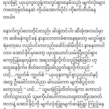
ရသဖြင့် ယုယုလူးလွန့်ကာလှုပ်ရှားနေမိသည် မျက်လုံးများ
ကတော့မှိတ်နေဆဲ ကိုယ်အောက်ပိုင်း ကိုစက်ဘီးပိနေ
တယ်။
နောက်လှုပ်လေတိုင်းလည်း ခါးနဲ့တင်ပါး ဆီးခုံအလယ်မှာ
က ဆစ်ခနဲကျင်ခနဲ နာနာလာတာခံစားနေရတော့ မလှုပ်ရှား
ရဲတော့ပေ လည်ပင်းကလည်းခေါင်းခါမိတိုင်း နာနေတာပါ
လား အောင်ခိုင်မှာတော့ ယုယုယောင်ယမ်းပြီးလှုပ်ရှား
ကော့ပြန်နေတုန်းက အရသာရှိလိုက်သည့်ဖြစ်ခြင်း ဟု
တွေးနေခိုက်။ စိတ်လောပြီးခါးညွှတ်ချလိုက်သည် ”
ဟင့်…ကျွတ်စ် ကျွတ်စ် ” ယုယုနာကျင်စွာညည်းသံနှင့်
အတူ ဦးခေါင်းဘယ်ညာ ခါးယမ်းကာ မျက်စိပွင့်လာ
တော့သည် ” ဟင်…” သူမအံ့သြထိတ်လန့်ကာ စကားသံ
တိတ်သွားသည် သူမကိုယ်ပေါ်ကားယားခွထားပြီးအဝတ်
ဗလာနဲ့ အောင်ခိုင့်ကို မျက်လုံးပြူးမျက်ဆန်ပြူး ကြည့်နေ