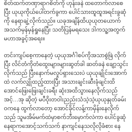
စိတ်ထက်တဏှာရာဂစိတ်ကို ဟုန်းခနဲ ထတောက်လာစေ
ပြီး ယုယုကိုယ်ပေါ်တက်ခွကာ ပေါင်သားထူထူအရင်းခွဆုံ
ကို နေရာချဲ့လိုက်သည်။ ယခုအချိန်ထိယုယုတယောက်
အသက်မှန်မှန်ရှုနေပြီး သတိပြန်မရသေး ဒါကသူ့အတွက်
မဟာအခွင့်အရေး။
တင်းကျပ်စေ့ကာနေတဲ့ ယုယုအင်္ဂါစပ်ကိုအသာစွဲဖြဲ လိုက်
ပြီး လိင်တံကိုတံထွေးများများဆွတ်ခါ ဆတ်ခနဲ ချော့သွင်း
လိုက်သည် ပြီးနောက်မလှုပ်ရှားသေးပဲ ယုယုချိုင်းအောက်
ထဲ လက်လျှိုထည့်ထားပြီး အသားချင်းဆီးခုံချင်းထိ
အောင်ဖြေးဖြေးချင်းခရီး ဆုံးအထိသွားနေလိုက်သည်
အင့်…အု ဆိုတဲ့ မပီဝိုးတဝါးညည်းသံသဲ့သဲ့ယုယုနှုတ်ခမ်း
ဝကနေ ထွက်လာတော့ အောင်ခိုင်လန့်ကာမှိန်းနေလိုက်
သည် သူမအိမ်မက်ထဲမှာစက်ဘီးမှောက်လဲကာ ပေါင်ခွဆုံ
နေရာကအောင့်သက်သက် နာကျင်နေသလိုလိုခံစား နေ