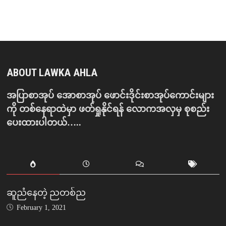
ABOUT LAWKA AHLA
အပြာစာအုပ် အောစာအုပ် ဖောင်းဒိုင်းစာအုပ်ကောင်းများ
ကို တစ်နေရာထဲမှာ ဖတ်ရှုနိုင်ရန် လောကအလှမှ စုစည်း
ပေးထားပါတယ်…..
ဆူညံနေတဲ့ ညတစ်ည
February 1, 2021