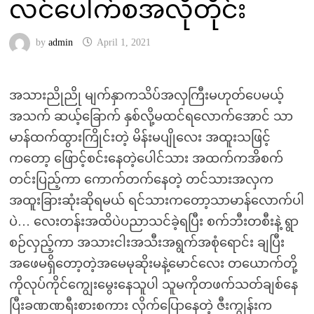
လင်ပေါက်စအလိုတိုင်း
by
admin
April 1, 2021
အသားညိုညို မျက်နှာကသိပ်အလှကြီးမဟုတ်ပေမယ့်
အသက် ဆယ့်ခြောက် နှစ်လို့မထင်ရလောက်အောင် သာ
မာန်ထက်ထွားကြိုင်းတဲ့ မိန်းမပျိုလေး အထူးသဖြင့်
ကတော့ ဖြောင့်စင်းနေတဲ့ပေါင်သား အထက်ကအိစက်
တင်းပြည့်ကာ ကောက်တက်နေတဲ့ တင်သားအလှက
အထူးခြားဆုံးဆိုရမယ် ရင်သားကတော့သာမာန်လောက်ပါ
ပဲ… လေးတန်းအထိပဲပညာသင်ခဲ့ရပြီး စက်ဘီးတစီးနဲ့ ရွာ
စဉ်လှည့်ကာ အသားငါးအသီးအရွက်အစုံရောင်း ချပြီး
အဖေမရှိတော့တဲ့အမေမုဆိုးမနဲ့မောင်လေး တယောက်တို့
ကိုလုပ်ကိုင်ကျွေးမွေးနေသူပါ သူမကိုတဖက်သတ်ချစ်နေ
ပြီးခဏဏရီးစားစကား လိုက်ပြောနေတဲ့ ဇီးကျွန်းက