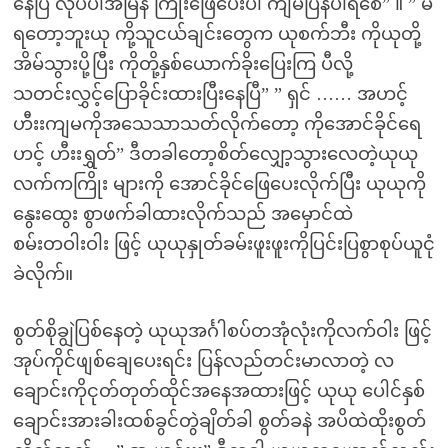
နေပြီ လုပ်ပါအမြန် ကြိုးဖြေပေးပါ ကျမပြန်ပါရစေ” ။ ” မ
ရတော့ဘူးယု ကို့သူငယ်ချင်းတွေက ယုစက်ဘီး ကိုယုတို့
အိမ်သွားပို့ပြီး ကိုတို့နှစ်ယောက်ခိုးပြေးကြ ပီလို့
သတင်းလွှင့်ပြောခိုင်းထားပြီးနေပြီ” ” ရှင် …… အဟင့်
ဟီးးကျမကိုအသေသာသတ်လိုက်တော့ ကိုအောင်ခိုင်ရေ
ဟင့် ဟီးးရွှတ်” ဒီတခါတော့စိတ်လျှော့သွားလေတဲ့ယုယု
လက်ကကြိုး များကို အောင်ခိုင်ဖြေပေးလိုက်ပြီး ယုယုကို
နွေးထွေး စွာဖက်ခါထားလိုက်သည် အမှောင်ထဲ
စမ်းတဝါးဝါး ဖြင့် ယုယုနှုတ်ခမ်းဖူးဖူးကိုပြင်းပြစွာစုပ်ယူငုံ
ခဲလိုက်။
စွတ်စိုချွဲပြစ်နေတဲ့ ယုယုအင်္ဂါစပ်တအုံလုံးကိုလက်ဝါး ဖြင့်
အုပ်ကိုင်ဖျစ်ချေပေးရင်း ပြန်လည်တင်းမာလာတဲ့ လ
ချောင်းကိုငုတ်တုတ်ထိုင်အနေအထားဖြင့် ယုယု ပေါင်နှစ်
ချောင်းအားခါးထစ်ခွင်တွဲချိတ်ခါ စွတ်ခနဲ အပိထဲထိုးစွတ်