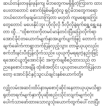
ဆယ်တန်းတဖုန်းဖုန်းကျ မိဘတွေကမရှိရှိတဲ့ကြားက ထား
ပေးတာတောင် စောက်ဖြစ်မရှိတဲ့လူ ရှင့်မိဘတွေကရော
ဘယ်လောက်မှချမ်းသာကြတာ မဟုတ် ကျမဈေးကြွေး
တွေတောင် မပေးနိုင်ဘူး ဟိုလိုလို ဒီလိုလိုနဲ့ရက်ရွှေ့ရွှေ့နေ
တာ ထွီ…”ထိုစကားကိုတမင်မာန်တင်းပြီးပြောလိုက်ရာ
အောင်ခိုင်တယောက်မျက်နှာအပျက်ပျက်ဖြင့် တောက် တ
ချက်ခေါက်ကာရွာဘက်ပြန်လှည့်သွား တာမို့ယုယုလည်း
စက်ဘီးနင်းပီးပြန်လိုက်သည်။ ယုယုကိုမရရတဲ့နည်းဖြင့်
ရအောင်ယူဘို့အောင်ခိုင် အကွက်ချစီစဉ်ထားသည် တ
ညနေစောင်းအချိန် ထုံးစံအတိုင်း ယုယုတယောက်ပြန်လာ
တော့ အောင်ခိုင်နှင့်သူငယ်ချင်းနှစ်ယောက်တို့။
လျှိုလမ်းအဆင်းထိပ်နားမှစောင့်ဆိုင်းနေတာယုယုမသိရှာ
ရုတ်တရက်မျက်နှာကိုပုဆိုးစည်းသိုင်းလျက်မျက်လုံး
ပေါက်သာဖော်ထားသောလူသုံးယောက်ထွက်ပေါ် လာပြီး