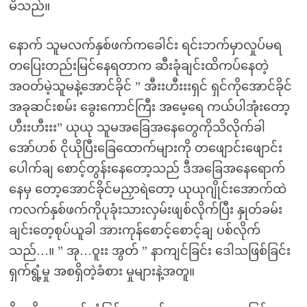
မိသည်။
နောက် သူမလက်နှစ်ဖက်ကခေါင်း ရင်းဘက်မှာလှုပ်မရ
တပြေးတည်းမြင်နေရတာက ဆီးခုံချင်းထိကပ်နေတဲ့
အဝတ်မဲ့သူမနဲ့အောင်ခိုင် ” အီးးဟီးးးရှင် ရှင်ကိုအောင်ခိုင်
အခုဆင်းစမ်း ခွေးကောင်ကြီး အမေ့ရေ ကယ်ပါအုံးတော့
ဟီးးဟီးးး” ယုယု သူမအခြေအနေတွေကိုသိလိုက်ခါ
အော်ဟစ် ငိုယိုပြီးခြေထောက်များကို တဖျောင်းဖျောင်း
ပေါက်ချ စောင့်တွန်းနေတော့သည် ဒီအခြေအနေရောက်
နေမှ တော့အောင်ခိုင်မညှာရဲတော့ ယုယုဂျိုင်းအောက်ထဲ
ကလက်နှစ်ဖက်ကိုပုခုံးသားလှမ်းဖျစ်လိုက်ပြီး နှုတ်ခမ်း
ချင်းတေ့စုပ်ယူခါ အားကုန်စောင့်စောင့်ချ ပစ်လိုက်
သည်…။ ” အု…ဝူးး အွတ် ” နာကျင်ခြင်း ဒေါသဖြစ်ခြင်း
ရှက်ရွံ့မှု အစရှိတဲ့ခံစား မှုများနဲ့အတူ။