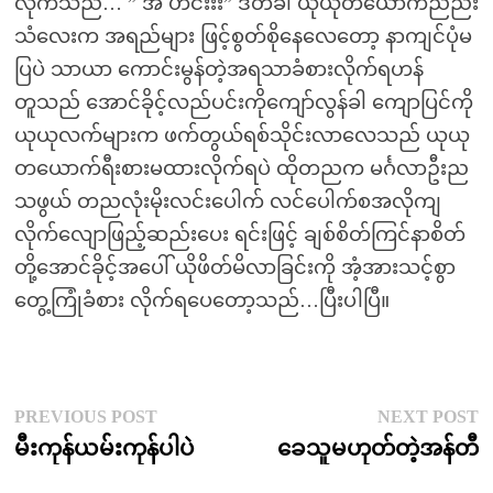
လိုက်သည်… ” အ ဟင်းးး” ဒီတခါ ယုယုတယောက်ညည်း
သံလေးက အရည်များ ဖြင့်စွတ်စိုနေလေတော့ နာကျင်ပုံမ
ပြပဲ သာယာ ကောင်းမွန်တဲ့အရသာခံစားလိုက်ရဟန်
တူသည် အောင်ခိုင့်လည်ပင်းကိုကျော်လွန်ခါ ကျောပြင်ကို
ယုယုလက်များက ဖက်တွယ်ရစ်သိုင်းလာလေသည် ယုယု
တယောက်ရီးစားမထားလိုက်ရပဲ ထိုတညက မင်္ဂလာဦးည
သဖွယ် တညလုံးမိုးလင်းပေါက် လင်ပေါက်စအလိုကျ
လိုက်လျောဖြည့်ဆည်းပေး ရင်းဖြင့် ချစ်စိတ်ကြင်နာစိတ်
တို့အောင်ခိုင့်အပေါ် ယိုဖိတ်မိလာခြင်းကို အံ့အားသင့်စွာ
တွေ့ကြုံခံစား လိုက်ရပေတော့သည်…ပြီးပါပြီ။
Post
Previous
N
PREVIOUS POST
NEXT POST
post:
p
မီးကုန်ယမ်းကုန်ပါပဲ
ခေသူမဟုတ်တဲ့အန်တီ
navigation