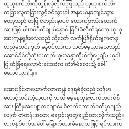
ယုယုစက်ဘီးကိုတွန်းလှဲလိုက်ကြသည် ယုယု စက်ဘီး
တခြားလူတခြားလွင့်စင်သွားခါ အနဲငယ်နာကျင်သွား
တော့သည် တပြိုင်တည်းမှာပင် ယောကျ်ားသုံးယောက်
အားဖြင့် ပါးစပ်ပိတ်ချူပ်နှောင် ခြင်းခံလိုက်ရတော့ ယုယု
အားကုန်ရုန်းလေသည် သို့သော် လက်ပြန်ရိုက်ချက်တခု
လည်စောင်း ဒုတ် ခနဲဝင်လာကာ သတိမေ့သွားလေသည်
အောင်ခိုင်တို့သုံးယောက်ယုယုခန္ဓာကိုယ်ကိုပွေ့ချီမ ယူခါ
ငြုတ်ခြံရေလောင်းခင်းထဲက တဲအိမ်လေးသို့ ခေါ်
ဆောင်သွားပြီး။
အောင်ခိုင်တယောက်သာကျန် နေရစ်ခဲ့သည် သန်မာ
တောင့်တင်းတဲ့ယုယုကို သတိ မေ့နေတုန်းလက်တဖက်စီ
အား ကြိုးအပျော့တချောင်း စီလက်ကောက်ဝတ်မှာချည်
လျက် တဲတန်းအသား ချောင်းမှာတွဲချည်ထားလိုက်သည်။
လက်နှစ်ဖက်အပေါ် မြှောက်ထားခံနေရသဖြင့် ရင်သားက