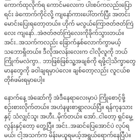
ကောက်ထုလိုက်ရ ကောင်မလေးက ပါးစပ်ကလည်းပြော
ရင်း ခဲကောက်ကိုင်လို့ ကျနော်ကားပေါ်တက်ပြီး အတင်း
မောင်းပြေးရတော့တယ်။ ဟိုက် မလွယ်ကြောဇတ်ဇတ်ကြဲ
လေး ကျနော်..အဲဇတ်ဇတ်ကြဲလေးကိုခိုက်သွားတယ်။
အင်း..အသက်ကလည်း ခြောက်နှစ်လောက်ကွာမယ့်
သဘောရှိတယ်။ ဒီလိုအလန်းလေးက ငါလိုလူကို ဘယ်
ကြိုက်မလဲကွာ.. ဘာဖြစ်ဖြစ်သူ့အချစ်ကို ရဖို့ငါ့သိက္ခာတွေ
မာနတွေကို ခဝါချရမှာပဲလေ။ ချစ်တော့လည်း လူငယ်စ
တို၈်ဖမ်းရမှာပေါ့။
နောက်နေ့ အဲဆော်ကို အဲဒီနေရာလေးမှာပဲ ကြိုစောင့်ဖို့
စဉ်းစားလိုက်တယ်။ အဟဲနဖူးစာရွာလယ်ပြီ။ ရန်ကုနသား
နှင့် သံလျှင်သူ၊ အဟီး..မိုက်တယ်။ အော်..ငါတော့ ရှင်မွေ့
လွန်းနှင့်တော့ တွေ့ပြီ။ အင်း..အဆင်ပြေအောင်ပဲ လုပ်ရ
မယ်၊ ငါ့အသက်က မိန်းမယူရမယ့်အရွယ်ရောက်နေပြီပဲ။