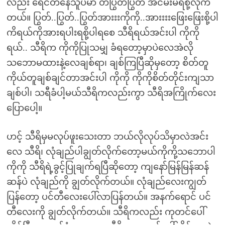
လည်း ရေငတ်နေသူပမာ တပြွတ်ပြွတ် အငမ်းမရစို့လိုက်
တယ်။ ပြွတ်..ပြွတ်..ပြွတ်အားးးကိုကို..အားးးးဖြေးဖြေးစို့ပါ
ကိရယ်ကိုအားရပါးရစို့ပါရစေ သီရိရယ်အင်းပါ ကိုကို
ရယ်.. သီရိက ကိုကိုပြုသမျှ ခံရတော့မှာပဲလေအဲလို
သဘောမထားနဲ့လေချစ်ရာ၊ ချစ်ကြပြီဆိုမှတော့ စိတ်တူ
ကိုယ်တူချစ်ချင်တာအင်းပါ ကိုကို ကိုကိုစိတ်တိုင်းကျသာ
ချစ်ပါ၊ သရီခံပါ့မယ်သီရိကလည်းကွာ သီရိအကြိုက်လေး
ပြောပေါ့။
ဟင့် သီရိမှမလုပ်ဖူးသေးတာ ဘယ်လိုလုပ်သိမှာလဲအင်း
လေ သီရိ၊ လုံချည်ပါချွတ်လိုက်တော့မယ်ကိုကို့သဘောပါ
ကိုကို သီရိရဲ့ခွင့်ပြုချက်ရပြီဆိုတော့ ကျနော်မြန်မြန်ဆန်
ဆန်ပဲ လုံချည်ကို ချွတ်လိုက်တယ်။ လုံချည်လေးကျွတ်
ပြန်တော့ ပင်တီလေးပေါ်လာပြန်တယ်။ အနက်ရောင် ပင်
တီလေးကို ချွတ်လိုက်တယ်။ သီရိကလည်း ကုတင်ပေါ်