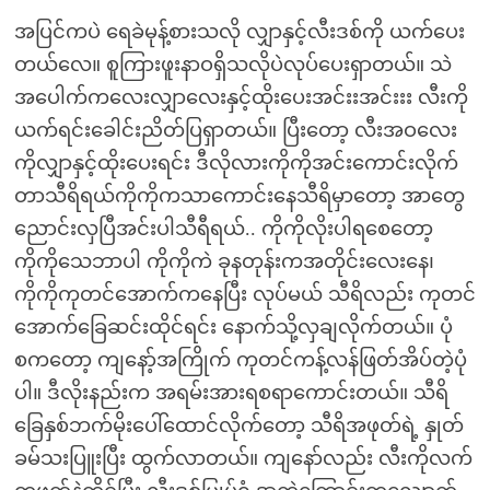
အပြင်ကပဲ ရေခဲမုန့်စားသလို လျှာနှင့်လီးဒစ်ကို ယက်ပေး
တယ်လေ။ စူကြားဖူးနာဝရှိသလိုပဲလုပ်ပေးရှာတယ်။ သဲ
အပေါက်ကလေးလျှာလေးနှင့်ထိုးပေးအင်းးအင်းးး လီးကို
ယက်ရင်းခေါင်းညိတ်ပြရှာတယ်။ ပြီးတော့ လီးအဝလေး
ကိုလျှာနှင့်ထိုးပေးရင်း ဒီလိုလားကိုကိုအင်းကောင်းလိုက်
တာသီရိရယ်ကိုကိုကသာကောင်းနေသီရိမှာတော့ အာတွေ
ညောင်းလှပြီအင်းပါသီရီရယ်.. ကိုကိုလိုးပါရစေတော့
ကိုကိုသေဘာပါ ကိုကိုကဲ ခုနတုန်းကအတိုင်းလေးနေ၊
ကိုကိုကုတင်အောက်ကနေပြီး လုပ်မယ် သီရိလည်း ကုတင်
အောက်ခြေဆင်းထိုင်ရင်း နောက်သို့လှချလိုက်တယ်။ ပုံ
စကတော့ ကျနော့်အကြိုက် ကုတင်ကန့်လန်ဖြတ်အိပ်တဲ့ပုံ
ပါ။ ဒီလိုးနည်းက အရမ်းအားရစရာကောင်းတယ်။ သီရိ
ခြေနှစ်ဘက်မိုးပေါ်ထောင်လိုက်တော့ သီရိအဖုတ်ရဲ့ နှုတ်
ခမ်သးပြူးပြီး ထွက်လာတယ်။ ကျနော်လည်း လီးကိုလက်