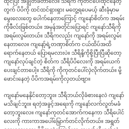
ထိုင်ပြီး အချွတ်ခံတာလေ။ သီရိက ကုတင်ပေါ်ထိုင်နေတဲ့
တွက် ပိပိကို ထင်ထင်ရှားရှား မတွေ့ရပေမယ့် ဆီးခုံမှာမ
မွေးလေးတွေ ပေါက်နေတာကြောင့် ကျနော်စိတ်က အရမ်း
ကိုဖီလ်းဖြစ်တယ်။ အမှန်အတိုင်းပြောရင် ကျနော်သီရိကို
အရမ်းလွမ်းတယ်။ သီရိကလည်း ကျနော်ကို အရမ်းလွမ်း
နေတာလေ။ ကျနော့်ရဲ့တဏှာစိတ်က ငယ်ထိပ်အထိ
ရောက်နေတယ် ပြောရမလားပဲ။ သီရိနို့ကိုစို့ပြီးပြီဆိုတော့
ကျနော်လုပ်ချင်တဲ့ စိတ်က သီရိပိပိလေးကို အရမ်းယက်
ပေးချင်တာပေါ့။ သီရိကို ကိုကုတင်ပေါ်လှဲလိုက်တယ်။ မို့
ဖောင်းနေတဲ့ ပိပိကအရမ်းကိုလှတယ်ဗျာ။
ကျနော်မနေနိုင်တော့ဘူး။ သီရိဘယ်လိုခံစားနေလဲ ကျနော်
မသိချင်ဘူး။ ရတဲ့အခွင့်အရေးကို ကျနော်လက်လွတ်မခံ
တော့ဘူးလေ။ ကျနော်ကုတင်အောက်ကနေကာ သီရိပေါင်
လေးကို ကားကာအပေါ်မြှောက်တင်လိုက်တယ်။ အရွတ်