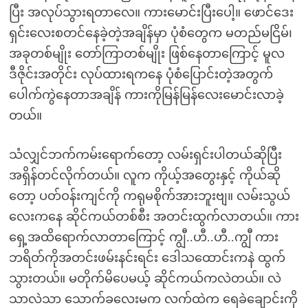
ပြီး အလုပ်သွားရတာလေ။ ကားမောင်းပြီးပေါ့။ ဖောင်ဒေး
ရှင်းလေးစတင်နေခဲ့တဲ့အချိန်မှာ ပုံစံတွေက မတည်မငြိမ်၊
အခုတစ်မျိုး တော်ကြာတစ်မျိုး ဖြစ်နေတာကြောင့် မူလ
ဒီဇိုင်းအတိုင်း လုပ်ထားရကနေ ပုံစံပြောင်းတဲ့အတွက်
ပေါက်ကွဲနေတာအချိန် ကားကိုမြန်မြန်လေးမောင်းလာခဲ့
တယ်။
သံလျှင်ဘက်ကမ်းရောက်တော့ လမ်းရှင်းပါတယ်ဆိုပြီး
အရှိန်တင်လိုက်တယ်။ လူက ကိုယ့်အတွေးနှင့် ကိုယ်ဆို
တော့ ပတ်ဝန်းကျင်ကို ကရုမစိုက်အားဘူးဗျ။ လမ်းသွယ်
လေးကနေ ဆိုင်ကယ်တစ်စီး အတင်းထွက်လာတယ်။ ကား
ရှေ့အထိရောက်လာတာကြောင့် ကျွီ..ဟီ..ဟီ..ကျွီ ကား
ဘရိတ်ကိုအတင်းဖမ်းနင်းရင်း ဒေါသထောင်းကနဲ ထွက်
သွားတယ်။ မတိုက်မိပေမယ့် ဆိုင်ကယ်ကလဲတယ်။ လဲ
သာလဲသာ သောက်ခလေးမက လက်ထဲက ရေခဲချောင်းကို