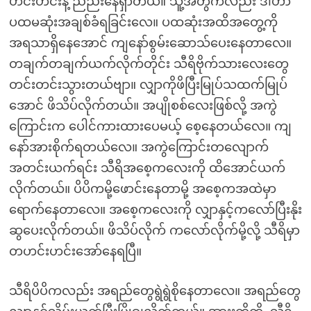
ဟင်းဟင်းနဲ့ ညည်းနေရှာတယ်။ သူ့အတွက်လည်း ဒါဟာ
ပထမဆုံးအချစ်ခံရခြင်းလေ။ ပထဆုံးအထိအတွေ့ကို
အရသာရှိနေအောင် ကျနော်စွမ်းဆောသ်ပေးနေတာလေ။
တချက်တချက်ယက်လိုက်တိုင်း သီရိဗိုက်သားလေးတွေ
တင်းတင်းသွားတယ်ဗျာ။ လျှာကိုဖိပြီးမြုပ်သထက်မြုပ်
အောင် ဖိသိပ်လိုက်တယ်။ အပျိုစစ်လေးဖြစ်လို့ အကွဲ
ကြောင်းက ပေါင်ကားထားပေမယ့် စေ့နေတယ်လေ။ ကျ
နော်အားစိုက်ရတယ်လေ။ အကွဲကြောင်းတလျောက်
အတင်းယက်ရင်း သီရိအစေ့ကလေးကို ထိအောင်ယက်
လိုက်တယ်။ ပိပိကမို့ဖောင်းနေတာမို့ အစေ့ကအထဲမှာ
ရောက်နေတာလေ။ အစေ့ကလေးကို လျှာနှင့်ကလော်ပြီးနိုး
ဆွပေးလိုက်တယ်။ ဖိသိပ်လိုက် ကလော်လိုက်မို့လို့ သီရိမှာ
တဟင်းဟင်းအော်နေရပြီ။
သီရိပိပိကလည်း အရည်တွေရွဲရွဲစိုနေတာလေ။ အရည်တွေ