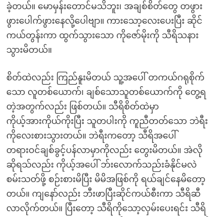
ခဲ့တယ်။ မောမှန်းတောင်မသိဘူး၊ အချစ်စိတ်တွေ တဖွား
ဖွားပေါက်ဖွားနေလို့ပေါဗျာ။ ကားသော့လေးပေးပြီး ဆိုင်
ကယ်တွန်းကာ ထွက်သွားသော ကိုဇော်မိုးကို သီရိသနား
သွားမိတယ်။
စိတ်ထဲလည်း ကြည်နူးမိတယ် သူ့အပေါ် တကယ်ဂရုစိုက်
သော လူတစ်ယောက်၊ ချစ်သောသူတစ်ယောက်ကို တွေ့ရ
တဲ့အတွက်လည်း ဖြစ်တယ်။ သီရိစိတ်ထဲမှာ
ကိုယ့်အားကိုယ်ကိုးပြီး သူတပါးကို ကူညီတတ်သော ဘဲရီး
ကိုလေးစားသွားတယ်။ ဘဲရီးကတော့ သီရိအပေါ်
တရားဝင်ချစ်ခွင့်ပန်လာမှာကိုလည်း တွေးမိတယ်။ အဲလို
ဆိုရသ်လည်း ကိုယ့်အပေါ် ဘ်းလောက်သည်းခံနိုင်မလဲ
စမ်းသတ်ဖို့ စဉ်းစားမိပြီး မိမိအဖြစ်ကို ရယ်ချင်နေမိတော့
တယ်။ ကျနော်လည်း ဘီးဖာပြီးဆိုင်ကယ်စီးကာ သီရိဆီ
လာလိုက်တယ်။ ပြီးတော့ သီရိကိုသော့လှမ်းပေးရင်း သီရိ