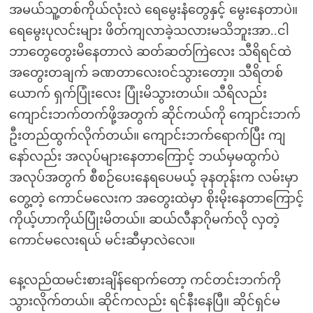
အမယ်သူ့တစ်ကိုယ်လုံးလဲ ရေမွေးနံတွေနှင့် မွေးနေတာပဲ။
ရေမွေးပုလင်းများ ဖိတ်ကျလာခဲ့သလားမသိဘူးအာ..ငါ
ဘာတွေတွေးမိနေတာလဲ ဆတ်ဆတ်ကြဲလေး သီရိရင်ထဲ
အတွေးတချက် ခဏတာလေးဝင်သွားတော့။ သီရိတစ်
ယောက် ရှက်ပြုံးလေး ပြုံးမိသွားတယ်။ သီရိလည်း
ကျောင်းဘက်တက်ဖို့အတွက် ဆိုင်ကယ်ကို ကျောင်းဘက်
ဦးတည်ထွက်လိုက်တယ်။ ကျောင်းဘက်ရောက်ပြီး ကျ
နော်လည်း အလုပ်များနေတာကြောင့် ဘယ်မှမထွက်ပဲ
အလုပ်အတွက် စီစဉ်ပေးနေရပေမယ့် ခုနတုန်းက လမ်းမှာ
တွေ့တဲ့ ကောင်မလေးက အတွေးထဲမှာ စိုးမိုးနေတာကြောင့်
ကိုယ့်ဟာကိုယ်ပြုံးမိတယ်။ ဆယ်လီနာဂိုမက်လို လှတဲ့
ကောင်မလေးရယ် မင်းဆီမှာလဲလေ။
နေ့လည်ထမင်းစားချိန်ရောက်တော့ ကင်တင်းဘက်ကို
သွားလိုက်တယ်။ ဆိုင်ကလည်း ရင်နီးနေပြီ။ ဆိုင်ရှင်မ