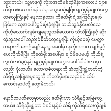
သွားတယ်။ သူ့မာနကို လုံးဝအထိမခံတဲ့မိန်းကလေးပါဗျာ။
သီရိတစ်ယောက်ရင်ထဲမှာတွေဝေခဲ့ရပြီ။ ရည်မှန်းချက်တွေ
တလှေကြီးနှင့် နေလာခဲ့တာ။ ကိုဇော်မိုးရဲ့အကြင်နာချစ်
ခြင်းက သူအပေါ်လွှမ်းမိုးခဲ့ရပြီ။ ဘယ်သူခံနိုင်မလဲလေ
ကိုယ့်လောက်ဂျစ်ကျနေသူတစ်ယောက် သိသိကြီးနှင့် ဆိုး
တဲ့သူအပေါ် သည်းခံစိတ်တွေမွေးပြီး ကိုယ့်ပေးမဲ့ မေတ္တာ
တရားကို စောင့်မျော်နေသူအပေါ်မှာ နှလုံးသားက ချစ်ခွင့်
ပေးလိုက်မိပြီ။ ကိုဇော်မိုးအပေါ်မှာ ချစ်မိပေမယ့် ကိုယ်ရဲ့
လွတ်လပ်ခွင့်နှင့် ရည်မှန်းချက်တွေအပေါ် ထိပါးလာမှာ
လည်း စိုးတယ်။ လောကဓံတရားကို အံတုပြီးရွဲ့တတ်တဲ့
သီရိရဲ့အပြုအမူတွေကို ကိုဇော်မိုးနားလည်ရင် သိပ်
ကောင်းမှာပဲလို့ တွေးမိတယ်။
နောင်တပတ်တွေမှာလည်း ဇော်မိုးဟာ သီရိနှင့်အမြဲတွေ့
တယ်။ သီရိဆိုးနွဲ့တာ ခံရင်းနှင့်ပဲ သီရိ ကိုသီရိလေးကိုချစ်