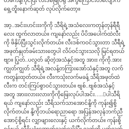
တဖက်နဲ့ကိုင်ပြီး လီးဒစ်မြုပ်ရုံ အကွဲကြောင်းတလျောက်
ရှေ့တိူးနောက်ဆုတ် လုပ်လိုက်တော့။
အာ့..အင်းးဟင်းးးကိုကို သီရိရဲ့အသံလေးကတုန်တုန်ရီရီ
လေး ထွက်လာတယ်။ ကျနော်လည်း ပိပိအပေါက်ထဲလီး
ကို ဖိနှိပ်ပြီးသွင်းလိုက်တယ်။ လီးဒစ်ကဝင်သွားတာ သီရီရဲ့
အဖုတ်နှုတ်ခမ်းသားတွေပါ လိပ်ဝင်သွားသလို မြင်ရတယ်
ဗျာ။ ပြွတ်..ပလွတ် ဆိုတဲ့အသံနှင့်အတူ အားး ကိုကို.အား
ကျွတ်ကျွတ် သီရိရဲ့အလန့်တကြားအော်သံနှင့်အတူ လက်
ကတွန်းထုတ်တယ်။ လီးကသုံးလက်မခန့် သီရိအဖုတ်ထဲ
လီးက တင်းကြပ်စွာဝင်သွားတယ်။ ဗျစ်..ဗျစ်အသံနှင့်
အတူ အားးလားးလားကိုကိုဖြေးလုပ်ပါအင်း…..းပါသီရိ
ရယ် ကျနော်လည်း သီရိသက်သာအောင်နို့ကို ကုန်း၍စို့
လိုက်တယ်။ နို့ကိုဘယ်ရောညာရော အပြန်အလှန်ဘက်ညီ
အောင့်စို့ရင်း လျှာဖျားလေးနှင့် ယက်လိုက်တယ်။ ကုန်းစို့