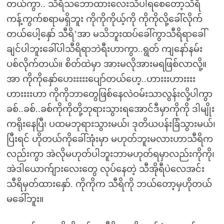
တယ်ကွာ.. သီရိသဘောထားလေးသိပါရစေတော့သီရိ
ကန့်ကွက်စရာမရှိဘူး ကိုကိုကိုယ့်ကို ကိုကိုလို့ခေါ်လိုက်
တယ်ပေါ့နှော် သီရိ’အာ မသိဘူးထပ်ခေါ်ကွာသီရိရာခေါ်
ချင်ပါဘူးခေါ်ပါသီရိရာဘဲရီးဟာကွာ..ရွတ် ကျနော်နမ်း
ပစ်လိုက်တယ်။ စိတ်ထဲမှာ အားမလိုအားမရဖြစ်လာလို့။
အာ ကိုကိုနှော်ဟေးးးးးပျော်တယ်ဟေ့..ဟားးးဟားးးး
ဟားးးးဟာ ကိုကိုဘာတွေဖြစ်နေလဲဝမ်းသာလွန်းလို့ပါကွာ
ခစ်..ခစ်..ခစ်ကိုကိုတို့ဘုရားသွားရအောင်ဒီမှာကိုကို ဒါမျိုး
ကရိုးနေပြီ၊ ပထမဘုရားသွားမယ်၊ ဒုတိယပန်းခြံသွားမယ်၊
ပြီးရင် ဟိုတယ်ကိုခေါ်အုံးမှာ မဟုတ်ဘူးမလားဟာသီရိက
လည်းကွာ အဲလိုမဟုတ်ပါဘူးဘာမဟုတ်ရမှာလည်းကိုကို၊
အဲဒါယောက်ျားလေးတွေ လုပ်နေတဲ့ သီအိုရီပဲလေအင်း
သီရိမှတ်ထားနှော်. ကိုကိုက သီရိကို ဘယ်တော့မှဟိုတယ်
မခေါ်ဘူး။