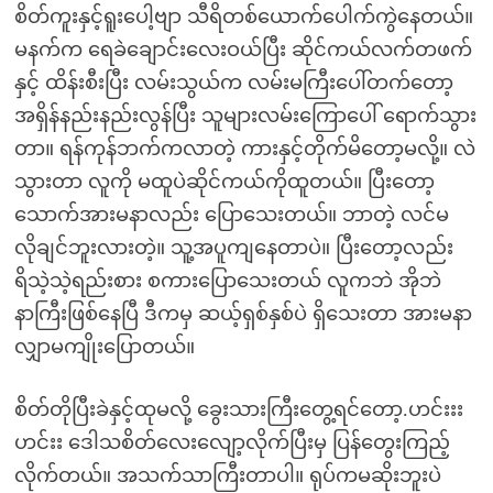
စိတ်ကူးနှင့်ရူးပေါ့ဗျာ သီရိတစ်ယောက်ပေါက်ကွဲနေတယ်။
မနက်က ရေခဲချောင်းလေးဝယ်ပြီး ဆိုင်ကယ်လက်တဖက်
နှင့် ထိန်းစီးပြီး လမ်းသွယ်က လမ်းမကြီးပေါ်တက်တော့
အရှိန်နည်းနည်းလွန်ပြီး သူများလမ်းကြောပေါ် ရောက်သွား
တာ။ ရန်ကုန်ဘက်ကလာတဲ့ ကားနှင့်တိုက်မိတော့မလို့။ လဲ
သွားတာ လူကို မထူပဲဆိုင်ကယ်ကိုထူတယ်။ ပြီးတော့
သောက်အားမနာလည်း ပြောသေးတယ်။ ဘာတဲ့ လင်မ
လိုချင်ဘူးလားတဲ့။ သူ့အပူကျနေတာပဲ။ ပြီးတော့လည်း
ရိသဲ့သဲ့ရည်းစား စကားပြောသေးတယ် လူကဘဲ အိုဘဲ
နာကြီးဖြစ်နေပြီ ဒီကမှ ဆယ့်ရှစ်နှစ်ပဲ ရှိသေးတာ အားမနာ
လျှာမကျိုးပြောတယ်။
စိတ်တိုပြီးခဲနှင့်ထုမလို့ ခွေးသားကြီးတွေ့ရင်တော့.ဟင်းးး
ဟင်းး ဒေါသစိတ်လေးလျော့လိုက်ပြီးမှ ပြန်တွေးကြည့်
လိုက်တယ်။ အသက်သာကြီးတာပါ။ ရုပ်ကမဆိုးဘူးပဲ