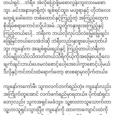
တယ်ရှင်…ဘဲရီး၊ အဲလိုပြောဖို့မစောလွန်းဘူးလားမစော
ဘူး..မင်းအနားမှာရှိတဲ့၊ ချစ်ရင်ထူး၊ မဟူရာနှင့် ဟိုဘဲလေး
တွေရဲ့ခေါတော တစ်ထောင်နှင့်ကြည့်တဲ့ အကြည့်တွေက
စိုးရိမ်စရာကောင်းလို့ပါအမ်..သူတို့ကနှာဗူးအကြည့်နှင့်
ကြည့်တယ်ပေါ့.. ဘဲရီးက ဘယ်လိုလုပ်သိလဲမြွေမြွေချင်း
ခြေမြင်တယ်လေအဲဒါဆို ဘဲရီးလည်းနှာဗူးပေါ့မဟုတ်ပါ
ဘူး ကျနော်က အချစ်စွမ်းရည်နှင့် ကြည့်တာပါဘဲရီးက
လိပ်မျိုးပဲသိပ်သိတတ်တယ်သီရိကိုယ့်ကိုအဖြေပေးဦလေ
ချက်ချင်းဘယ်ပေးမလဲစောင့်ပေါ့အေးပါကွာစောင့်ပါ့မယ်
ဒီလိုနှင့်ကင်တင်းထဲရောက်တော့ စားစရာမှာလိုက်တယ်။
ကျနော်ကကော်ဖီ၊ သူကလက်ဘက်ရည်တဲ့။ ကျနော်လည်း
အကြိုက်တူအောင် လက်ဖက်ရည်မှာရတယ်။ ပိုက်ဆံရှင်း
တော့လည်း သူကအရှင်းမခံဘူး၊ သူ့စားတာသူသောက်တာ
သူ့ဟာသူရှင်းသွားပြီး၊ ကျနော်ကို ထားကာကျောင်းထဲကို