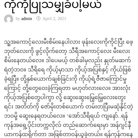
ကိုကိုပြုသမျှခံပါ့မယ်
by
admin
April 2, 2021
သူ့အကောင့်လေးမီးစိမ်းနေပါလား ဖုန်းလေးကိုကိုင်ပြီး ဖေ့
ဘုတ်လေးကို ဖွင့်လိုက်တော့ သီရီအကောင့်လေး မီးလေး
စိမ်းနေတယ်လေ။ ဒါပေမယ့် တစ်ခါမှလည်း နှုတ်မဆက်
ရဲတဲ့ဘဝ။ သီရိရေ ကိုယ့်မှာသာ ကိုယ့်အပြစ်နှင့် ကိုယ်ဖြစ်
ခဲ့ရပြီ။ တို့နှစ်ယောက်ချစ်ခြင်းကို ကိုယ့်ရဲ့ဇီဇာကြောင်မှု
ကြောင့် တို့တွေဝေးခဲ့ကြရတာ မဟုတ်လားလေ။ အားလုံး
ကိုယ့်အပြစ်တွေပါကွာ လို့ ဆွေးဆွေးမြေ့မြေ့လေးတွေး
ရင်း အတိတ်ကို ဇော်မိုးတစ်ယောက် တမ်းတပြီးမဆုံနိုင်တဲ့
ဘဝမို့ ဆွေးနေရတယ်လေ။ ‘အော်သီရိရယ် ကျနော်..ရန်
ကုန်အရှေ့ပိုင်းတက္ကလိုလ် တည်ဆောက်ရေးမှာ အန်ဂျင်နီ
ယာကန်ထရိုက်တာ အဖြစ်တာဝန်ယူခဲ့တယ်။ ရန်ကုန်ကနေ