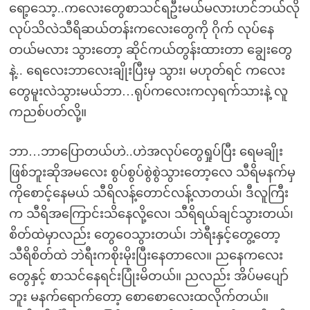
ရော့သော့..ကလေးတွေစာသင်ရဦးမယ်မလားဟင်ဘယ်လို
လုပ်သိလဲသီရိဆယ်တန်းကလေးတွေကို ဂိုက် လုပ်နေ
တယ်မလား သွားတော့ ဆိုင်ကယ်တွန်းထားတာ ချွေးတွေ
နဲ့.. ရေလေးဘာလေးချိုးပြီးမှ သွား၊ မဟုတ်ရင် ကလေး
တွေမူးလဲသွားမယ်ဘာ…ရုပ်ကလေးကလှရက်သားနဲ့ လူ
ကညစ်ပတ်လို့။
ဘာ…ဘာပြောတယ်ဟဲ..ဟဲအလုပ်တွေရှုပ်ပြီး ရေမချိုး
ဖြစ်ဘူးဆိုအမလေး စွပ်စွပ်စွဲစွဲသွားတော့လေ သီရိမနက်မှ
ကိုစောင့်နေမယ် သီရိလန့်တောင်လန့်လာတယ်၊ ဒီလူကြီး
က သီရိအကြောင်းသိနေလို့လေ၊ သီရိရယ်ချင်သွားတယ်၊
စိတ်ထဲမှာလည်း တွေဝေသွားတယ်၊ ဘဲရီးနှင့်တွေ့တော့
သီရိစိတ်ထဲ ဘဲရီးကစိုးမိုးပြီးနေတာလေ။ ညနေကလေး
တွေနှင့် စာသင်နေရင်းပြုံးမိတယ်။ ညလည်း အိပ်မပျော်
ဘူး မနက်ရောက်တော့ စောစောလေးထလိုက်တယ်။