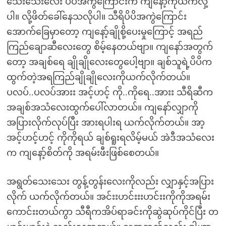
သေးသေးလေး ပိပိအကွဲကြောင်းက ကျနော့်ကိုယက်လှဲ့
ပါ။ လို့ဖိတ်ခေါ်နေသလိုပါ။ သီရိပိပိအကွဲကြောင်း
အောက်ခြေမှာတော့ ကျနော့်ချိုစို့ပေးမှုကြောင့် အရည်
ကြည်ချောဆီလေးတွေ စိမ့်နေတယ်ဗျာ။ ကျနော်အတွက်
တော့ အချစ်ရေ ချိုချိုလေးတွေပေါ့ဗျာ။ ချစ်သူရဲ့ပိပိက
ထွက်တဲ့အရကြည်ချိုချိုလေးကိုယက်လိုက်တယ်။
ပလပ်..ပလပ်အားး အင့်ဟင့် ကို..ကိုရေ..အားး သီရိဆီက
အချစ်အသံလေးထွက်ပေါ်လာတယ်။ ကျနော်လျှာကို
အပြားလိုက်လုပ်ပြီး အားရပါးရ ယက်လိုက်တယ်။ အာ့
အင့်ဟင့်ဟင့် ကိုကိုရယ် ချစ်ရူးရလိမ့်မယ် အဲဒီအသံလေး
က ကျနော့်စိတ်ကို အရမ်းဖီးဖြစ်စေတယ်။
အရွတ်သေးသေး တွန့်တွန်းလေးကိုလည်း လျှာနှင့်အပြား
လိုက် ယက်လိုက်တယ်။ အင်းးဟင်းးးဟင်းးကိုကိုအရမ်း
ကောင်းးတယ်ကွာ သီရီကအိပ်ရာခင်းကိုဆွဲဆုပ်ကိုင်ပြီး တ