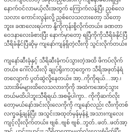
နောက်ဝင်လာမယ့်လီးအတွက် ကြောက်လန့်ပြီး ညှစ်လေ
သလား ကောင်းလွန်းလို့ ညှစ်လေသလားတော့ သိတော့
ဘူး။ ခဏလေးရပ်ကာ နို့ကိုကုန်းစို့လိုက်တယ်။ ခဏတာ
ဝေဒနာလေးခံစားပြီး နောက်မှာတော့ ရပြီကိုကိုသီရိခံနိုင်ပြီ
သီရိခံနိုင်ပြီဆိုမှ ကျနော်ကျန်ရှိတဲ့လီးကို သွင်းလိုက်တယ်။
ကျနော်ဆီးခုံနှင့် သီရိဆီးခုံကပ်သွားတဲ့အထိ ဖိကပ်လိုက်
တယ်။ ဂေါ်လီသီးလို ချုပ်ရိုးကဘုတွေက သီရိအဖုတ်နံရံ
တလျောက် ပွတ်ဆွဲလို့နေတယ်။ အာ့..ကိုကိုရယ်…အာ့.၊
သားအိမ်များထိလေသလားကိုကို အထဲကအောင့်သွား
တယ်မထိပါဘူးသီရိရယ်.အစမို့ပါကွာ.. ကိုကိုဆက်လိုး
တော့မယ်နော်အင်းလိုးလေကိုကို ကျနော်လည်း လီးကိုတစ်
လက္ခခန့်ချန်ပြီး အသွင်းအထုတ်မှန်မှန်နဲ့ အသားကျလေး
ကျင့်လိုးလိုက်တယ်။ ဗျစ်..ဗျစ် ဗျစ်..ဘွတ်..ဖတ်..ဖတ်အာ့
အင့်..ဟင်းးးဟင်းး သီရိကတော့မျက်လုံးလေးစုံမှိတ်ပြီး