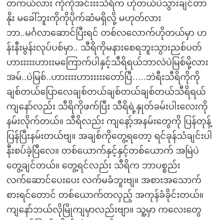
တကယ်လား ကိုကိုအင်းးးသီရိက ဟိုတယ်ပဲသွားချင်တာ
နိုး မခေါ်ဘူးကိုကိုပိုက်ဆံမရှိလို့ မဟုတ်လား
ဘာ..မင်္ဂလာဆောင်ပြီးရင် တစ်လလောက်ဟိုတယ်မှာ ဟ
န်းနီးမွန်းလုပ်ပစ်မှာ.. သီရိကိုမနားစေရဘူးသွားညစ်ပတ်
ဟားးးးးဟားးမကြောက်ပါနှင့်သီရိရယ်ဘာလဲပဲမြစ်မို့လား
အမ်..ပဲမြစ်..ဟားးးးဟားးးးးတော်ပြီ…..ဘဲရီးသီရိကိုကို
ချစ်တယ်ပြောလေချစ်တယ်ချစ်တယ်ချစ်တယ်သီရိရယ်
ကျနော်လည်း သီရိကိုဖက်ပြီး သီရိရဲ့နှုတ်ခမ်းပါးလေးကို
နမ်းလိုက်တယ်။ သီရိလည်း ကျနော့်အနမ်းတွေကို ပြန်တုန့်
ပြန်ပြီးနမ်းတယ်ဗျ။ အချစ်ကိုတွေ့ရတော့ ရင်ခုန်သံချင်းပါ
နီးစပ်ခဲ့ပြီလေ။ တစ်ယောက်နှင့်နှင့်တစ်ယောက် အမြဲပဲ
တွေ့ချင်တယ်။ တွေ့ရင်လည်း သီရိက ဘာပစ္စည်း
လက်ဆောင်ပေးပေး လက်မခံဘူးဗျ။ အစားအသောက်
စားရင်တောင် တစ်ယောက်တလှည့် အကုန်ခံခိုင်းတယ်။
ကျနော်ဘယ်လိုမြိုကျမှာလည်းဗျာ။ သူ့မှာ ကလေးတွေ