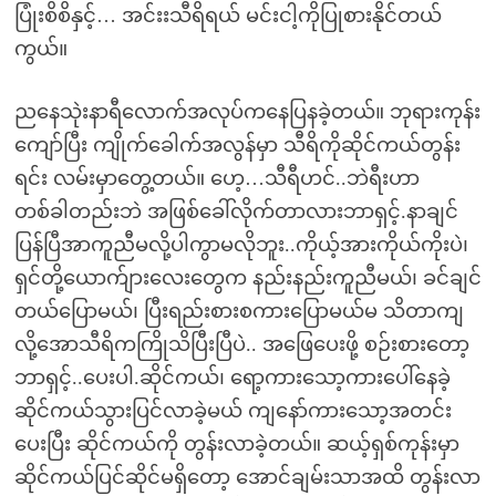
ပြုံးစိစိနှင့်… အင်းးသီရိရယ် မင်းငါ့ကိုပြုစားနိုင်တယ်
ကွယ်။
ညနေသုဲးနာရီလောက်အလုပ်ကနေပြနခဲ့တယ်။ ဘုရားကုန်း
ကျော်ပြီး ကျိုက်ခေါက်အလွန်မှာ သီရိကိုဆိုင်ကယ်တွန်း
ရင်း လမ်းမှာတွေ့တယ်။ ဟေ့…သီရီဟင်..ဘဲရီးဟာ
တစ်ခါတည်းဘဲ အဖြစ်ခေါ်လိုက်တာလားဘာရှင့်.နာချင်
ပြန်ပြီအာကူညီမလို့ပါကွာမလိုဘူး..ကိုယ့်အားကိုယ်ကိုးပဲ၊
ရှင်တို့ယောက်ျားလေးတွေက နည်းနည်းကူညီမယ်၊ ခင်ချင်
တယ်ပြောမယ်၊ ပြီးရည်းစားစကားပြောမယ်မ သိတာကျ
လို့အောသီရိကကြိုသိပြီးပြီပဲ.. အဖြေပေးဖို့ စဉ်းစားတော့
ဘာရှင့်..ပေးပါ.ဆိုင်ကယ်၊ ရော့ကားသော့ကားပေါ်နေခဲ့
ဆိုင်ကယ်သွားပြင်လာခဲ့မယ် ကျနော်ကားသော့အတင်း
ပေးပြီး ဆိုင်ကယ်ကို တွန်းလာခဲ့တယ်။ ဆယ့်ရှစ်ကုန်းမှာ
ဆိုင်ကယ်ပြင်ဆိုင်မရှိတော့ အောင်ချမ်းသာအထိ တွန်းလာ