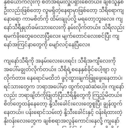
နှစ်ယောက်လုံးကို စိတ်အရမ်းလှူပ်ရှားစေတယ်။ ချစ်သူနှစ်
ဦးလည်းဖြစ်တော့ လူမရှိတဲ့နေရာမှာဖြစ်တော့ သီရိရောကျ
နောရော ကာမစိတ်ကို ထိမ်းချုပ်လို့ မရတော့ဘူးလေ။ ကျ
နော်သီရီနှုတ်ခမ်းသားလေးကို နမ်းလိုက်တယ်။ သိရီလည်း
ရမက်ခိုးတွေဝေလာပြီလေ။ မျက်တောင်လေးစင်ပြီး ကျ
နော်အကြင်နာတွေကို မျော်လင့်နေပြီလေ။
ကျနော်သီရိကို အနမ်းလေးပေးရင်း သီရိအကျီလေးကို
အပေါ်မချွတ်လိုက်တယ်။ သီရိရဲ့စနေနှစ်ခိုင်ပေါ့ဗျာ လှ
လိုက်တာ။ နေရောင်မထိဘဲ ဖွင့်ထွားချက်ဖြူဖွေးနေတာပဲ၊
ရင်သားတွေက ဘရာအပေါ်မှာ ထွက်လုဆဲဆဲပေါ့။ ကျနော်
လည်း ဘရာချိတ်ကိုဖြုတ်ပြီးသီရိနို့တွေကို ကြည့်မိတယ်။
စိတ်တွေထန်နေတော့ နို့သီးခေါင်းလေးတွေစူပြီး ချွန်ထွက်
နေတယ်၊၊ ပန်းရောင်သမ်းတဲ့ နို့သီးခေါင်းနှင့် ဝန်းရံထားတဲ့
နိုးဝန်းလေးတွေက ချစ်စရာအလွန်ကောင်းနေလို့ ကျနော်