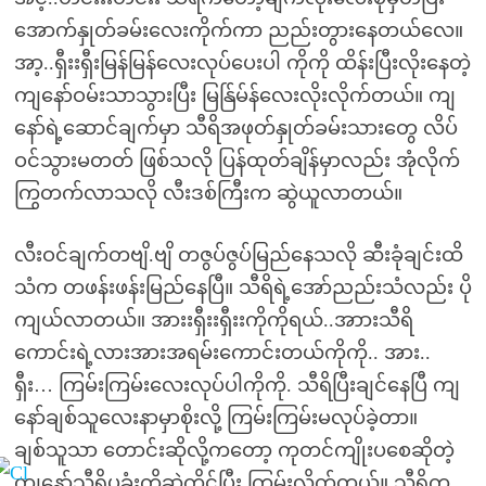
အောက်နှုတ်ခမ်းလေးကိုက်ကာ ညည်းတွားနေတယ်လေ။
အာ့..ရှီးးရှီးမြန်မြန်လေးလုပ်ပေးပါ ကိုကို ထိန်းပြီးလိုးနေတဲ့
ကျနော်ဝမ်းသာသွားပြီး မြန်ြမ်န်လေးလိုးလိုက်တယ်။ ကျ
နော်ရဲ့ဆောင်ချက်မှာ သီရိအဖုတ်နှုတ်ခမ်းသားတွေ လိပ်
ဝင်သွားမတတ် ဖြစ်သလို ပြန်ထုတ်ချိန်မှာလည်း အုံလိုက်
ကြွတက်လာသလို လီးဒစ်ကြီးက ဆွဲယူလာတယ်။
လီးဝင်ချက်တဗျိ.ဗျိ တဇွပ်ဇွပ်မြည်နေသလို ဆီးခုံချင်းထိ
သံက တဖန်းဖန်းမြည်နေပြီ။ သီရိရဲ့အော်ညည်းသံလည်း ပို
ကျယ်လာတယ်။ အားးရှီးးရှီးးကိုကိုရယ်..အာားသီရိ
ကောင်းရဲ့လားအားအရမ်းကောင်းတယ်ကိုကို.. အား..
ရှီး… ကြမ်းကြမ်းလေးလုပ်ပါကိုကို. သီရိပြီးချင်နေပြီ ကျ
နော်ချစ်သူလေးနာမှာစိုးလို့ ကြမ်းကြမ်းမလုပ်ခဲ့တာ။
ချစ်သူသာ တောင်းဆိုလို့ကတော့ ကုတင်ကျိုးပစေဆိုတဲ့
ကျနော်သီရိပုခုံးကိုဆွဲကိုင်ပြီး ကြမ်းလိုက်တယ်။ သီရိက