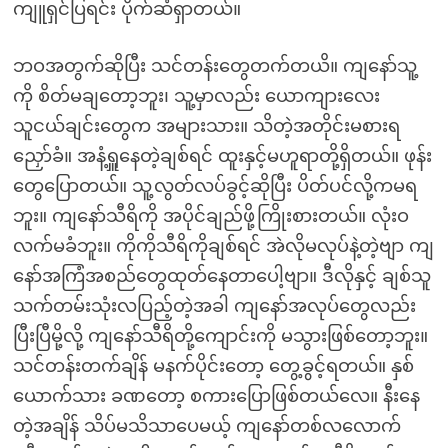
ကျူရှင်ပြရင်း ပိုက်ဆံရှာတယ်။
ဘဝအတွက်ဆိုပြီး သင်တန်းတွေတက်တယိ။ ကျနော်သူ့
ကို စိတ်မချတော့ဘူး၊ သူ့မှာလည်း ယောကျားလေး
သူငယ်ချင်းတွေက အများသား။ သိတဲ့အတိုင်းမစားရ
ညှော်ခံ။ အနံ့ရှူနေတဲ့ချစ်ရင် ထူးနှင့်မဟူရာတို့ရှိတယ်။ ဖုန်း
တွေပြောတယ်။ သူ့လွတ်လပ်ခွင့်ဆိုပြီး ပိတ်ပင်လို့ကမရ
ဘူး။ ကျနော်သီရိကို အပိုင်ချည်ဖို့ကြိုးစားတယ်။ လုံးဝ
လက်မခံဘူး။ ကိုကိုသီရိကိုချစ်ရင် အဲလိုမလုပ်နဲ့တဲ့ဗျာ ကျ
နော်အကြံအစည်တွေထုတ်နေတာပေါ့ဗျာ။ ဒီလိုနှင့် ချစ်သူ
သက်တမ်းသုံးလပြည့်တဲ့အခါ ကျနော်အလုပ်တွေလည်း
ပြီးပြီမို့လို့ ကျနော်သီရိတို့ကျောင်းကို မသွားဖြစ်တော့ဘူး။
သင်တန်းတက်ချိန် မနက်ပိုင်းတော့ တွေ့ခွင့်ရတယ်။ နှစ်
ယောက်သား ခဏတော့ စကားပြောဖြစ်တယ်လေ။ နီးနေ
တဲ့အချိန် သိပ်မသိသာပေမယ့် ကျနော်တစ်လလောက်