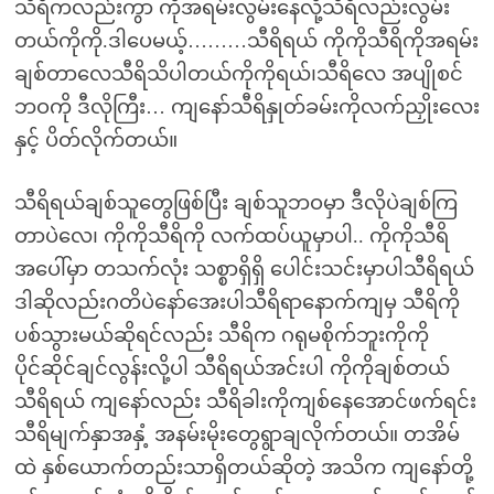
သီရိကလည်းကွာ ကိုအရမ်းလွမ်းနေလို့သီရိလည်းလွမ်း
တယ်ကိုကို.ဒါပေမယ့်………သီရိရယ် ကိုကိုသီရိကိုအရမ်း
ချစ်တာလေသီရိသိပါတယ်ကိုကိုရယ်၊သီရိလေ အပျိုစင်
ဘဝကို ဒီလိုကြီး… ကျနော်သီရိနှုတ်ခမ်းကိုလက်ညှိုးလေး
နှင့် ပိတ်လိုက်တယ်။
သီရိရယ်ချစ်သူတွေဖြစ်ပြီး ချစ်သူဘဝမှာ ဒီလိုပဲချစ်ကြ
တာပဲလေ၊ ကိုကိုသီရိကို လက်ထပ်ယူမှာပါ.. ကိုကိုသီရိ
အပေါ်မှာ တသက်လုံး သစ္စာရှိရှိ ပေါင်းသင်းမှာပါသီရိရယ်
ဒါဆိုလည်းဂတိပဲနော်အေးပါသီရိရာနောက်ကျမှ သီရိကို
ပစ်သွားမယ်ဆိုရင်လည်း သီရိက ဂရုမစိုက်ဘူးကိုကို
ပိုင်ဆိုင်ချင်လွန်းလို့ပါ သီရိရယ်အင်းပါ ကိုကိုချစ်တယ်
သီရိရယ် ကျနော်လည်း သီရိခါးကိုကျစ်နေအောင်ဖက်ရင်း
သီရိမျက်နှာအနှံ့ အနမ်းမိုးတွေရွာချလိုက်တယ်။ တအိမ်
ထဲ နှစ်ယောက်တည်းသာရှိတယ်ဆိုတဲ့ အသိက ကျနော်တို့