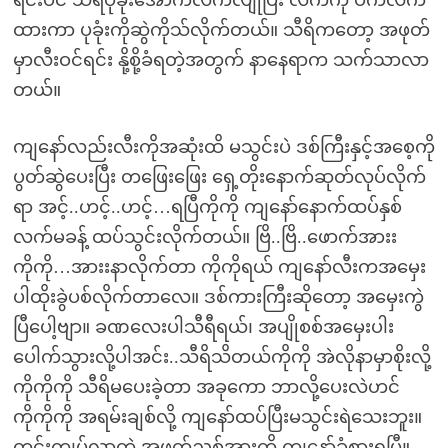
ရင်းပင် သီရိပုခုံးအောက်လက်လျိုပြီး လက်ကို ပက်လက်
ထားကာ ပုခုံးကိုဆွဲကိုသ်လိုက်တယ်။ သီရိကတော့ အဖုတ်
မှာလီးဝင်ရင်း နို့စို့ခံရတဲ့အတွက် နာနေရာက သက်သာလာ
တယ်။
ကျနော်လည်းလီးကိုအဆုံးထိ မသွင်းပဲ ဒစ်ကြီးနှင့်အစေ့ကို
ပွတ်ဆွဲပေးပြီး တဖြေးဖြေး ရှေ့တိုးနောက်ဆုတ်လုပ်လိုက်
ရာ အင့်..ဟင့်..ဟင့်…ရပြီကိုကို ကျနော်နောက်ထပ်နှစ်
လက်မခန့် ထပ်သွင်းလိုက်တယ်။ ဗြိ..ဗြိ..ဖောက်အားး
ကိုကို…အားးနာလိုက်တာ ကိုကိုရယ် ကျနော်လီးကအမှေး
ပါထိုးခွဲပစ်လိုက်တာလေ။ ဒစ်ကားကြီးဆိုတော့ အမှေးကွဲ
ပြီပေါ့ဗျာ။ ခဏလေးပါသီရီရယ်၊ အပျိုစစ်အမှေးပါး
ပေါက်သွားလို့ပါအင်း..သီရိသိတယ်ကိုကို အဲလိုနာမှာစိုးလို့
ကိုကိုကို သီရိမပေးခဲ့တာ အခုကော ဘာလို့ပေးလဲဟင်
ကိုကိုကို အရမ်းချစ်လို့ ကျနော်ထပ်ပြီးမသွင်းရဲသေးဘူး။
တင်းကျပ်လာတဲ့ အဖုတ်ညှစ်အားကို ကျနော်ခံစားရပြီ။