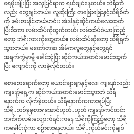
ရေမိုးချိုးပြီး အလှပြင်ရာက ရယ်ချင်နေတယ်။ ဘဲရီးကို
လည်း တွေ့ချင်တယ်။ လူဆိုးကြီး တဖြေးဖြေးနှင့်သီရိစိတ်
ကို ဖမ်းစားနိုင်တယ်ဟင်းး အဲဒါနှင့်ဆိုင်ကယ်လေးထုတ်
ပြီးစီးကာ လမ်းထိပ်ကိုထွက်တယ်၊ လမ်းထိပ်ဝဲယာကြည့်
တော့ ဘဲရီးကားကိုတွေ့တယ်။ လမ်းထိပ်ဆိုတော့ သီရိရှက်
သွားတယ်။ မတော်တဆ အိမ်ကလူတွေနှင့်တွေ့ရင်
အရှက်ကွဲမှာမို့ ခေါင်းငုံပြီး ဆိုင်ကယ်အတင်းမောင်းထွက်
ပြီး ကျောင်းကို လာခဲ့လိုင်တယ်။
စောစောရောက်တော့ ယောင်ချာချာနှင့်လေ၊ ကျနော်လည်း
ကျနော့်ရှေ့က ဆိုင်ကယ်အတင်းမောင်းသွားတဲ သီရီ
နောက်က လိုက်ခဲ့တယ်။ သီရိနောက်ကကားရပ်ပြီး
သီရိ..တစ်ခုခုစားရအောင်ဟုတ်..ဟုတ် ကျနော်ကင်တင်း
ဘက်ကိုလမ်းလျောက်ရင်းကနေ သီရိကိုကြည့်တော့ သီရီ
ကခေါင်းငုံကာ စဉ်းစားနေတယ်။ သီရိ..ကိုယ်မင်းကိုချစ်