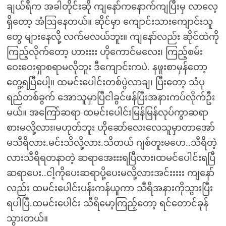
ချယ်ရီက အခါတိုင်းဆို ကျနော်ကနောက်ကျပြီးမှ လာလေ့
ရှိတော့ အံဩနေတယ်။ ဆိုင်မှာ ကျောင်းသားကျောင်းသူ
တွေ များနေလို့ လက်မလယ်ဘူး။ ကျနော်လည်း ဆိုင်ထဲကို
ကြည့်လိုက်တော့ ဟားးးး ဟိုကောင်မလေး၊ ကြည့်စမ်း
ဝေးဝေးရှာစရာမလိုဘူး ဒီကျောင်းကပဲ. နဖူးစာမှန်တော့
တွေ့ရပြီပေါ့။ ထမင်းပေါင်းတစ်ပွဲလာချ၊ ပြီးတော့ သံပု
ရည်တစ်ခွက် အောသူမှာပြီငါခွင်ဖန်ပြီးအနားကပ်လိုက်ဦး
မယ်။ အကြော်ဆရာ ထမင်းပေါင်းမြန်မြန်လုပ်ကွာဆရာ
စားမလို့လား၊မဟုတ်ဘူး ဟိုဆော်လေးလေသူမှာတာအော်
မသီရိလား.မင်းသိလို့လား.သိတယ် ဂျစ်တူးမဟေ..သီရိတဲ့
လားသီရိရတနာတဲ့ ဆရာအေးးးရပြီလား၊ထမင်ပေါင်းရပြီ
ဆရာပေး..ငါ့ကိုပေးဆရာပို့ပေးမလို့လားအင်းးးးး ကျနော်
လည်း ထမင်းပေါင်းပန်းကန်ယူကာ သီရိအနားကိုသွားပြီး
ရပါပြီ.ထမင်းပေါင်း သီရိမော့ကြည့်တော့ ရင်တောင်ခုန်
သွားတယ်။