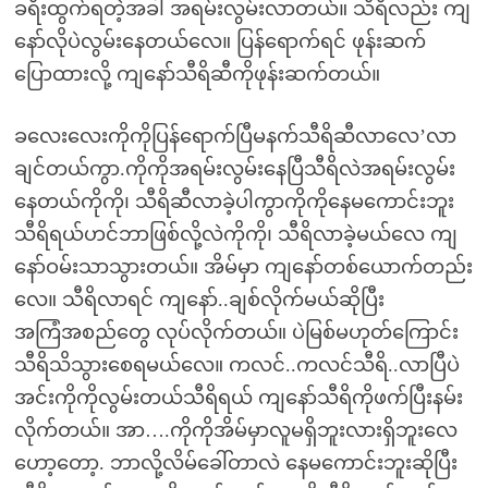
ခရီးထွက်ရတဲ့အခါ အရမ်းလွမ်းလာတယ်။ သီရိလည်း ကျ
နော်လိုပဲလွမ်းနေတယ်လေ။ ပြန်ရောက်ရင် ဖုန်းဆက်
ပြောထားလို့ ကျနော်သီရိဆီကိုဖုန်းဆက်တယ်။
ခလေးလေးကိုကိုပြန်ရောက်ပြီမနက်သီရိဆီလာလေ’လာ
ချင်တယ်ကွာ.ကိုကိုအရမ်းလွမ်းနေပြီသီရိလဲအရမ်းလွမ်း
နေတယ်ကိုကို၊ သီရိဆီလာခဲ့ပါကွာကိုကိုနေမကောင်းဘူး
သီရိရယ်ဟင်ဘာဖြစ်လို့လဲကိုကို၊ သီရိလာခဲ့မယ်လေ ကျ
နော်ဝမ်းသာသွားတယ်။ အိမ်မှာ ကျနော်တစ်ယောက်တည်း
လေ။ သီရိလာရင် ကျနော်..ချစ်လိုက်မယ်ဆိုပြီး
အကြံအစည်တွေ လုပ်လိုက်တယ်။ ပဲမြစ်မဟုတ်ကြောင်း
သီရိသိသွားစေရမယ်လေ။ ကလင်..ကလင်သီရိ..လာပြီပဲ
အင်းကိုကိုလွမ်းတယ်သီရိရယ် ကျနော်သီရိကိုဖက်ပြီးနမ်း
လိုက်တယ်။ အာ….ကိုကိုအိမ်မှာလူမရှိဘူးလားရှိဘူးလေ
ဟော့တော့. ဘာလို့လိမ်ခေါ်တာလဲ နေမကောင်းဘူးဆိုပြီး