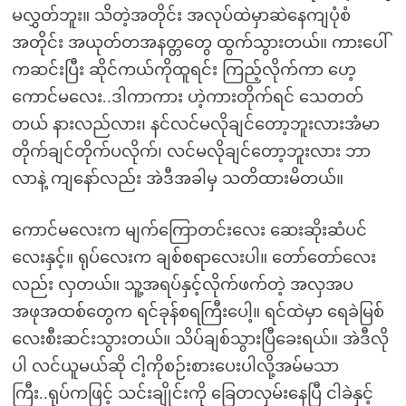
မလွှတ်ဘူး။ သိတဲ့အတိုင်း အလုပ်ထဲမှာဆဲနေကျပုံစံ
အတိုင်း အယုတ်တအနတ္တတွေ ထွက်သွားတယ်။ ကားပေါ်
ကဆင်းပြီး ဆိုင်ကယ်ကိုထူရင်း ကြည့်လိုက်ကာ ဟေ့
ကောင်မလေး..ဒါကာကား ဟဲ့ကားတိုက်ရင် သေတတ်
တယ် နားလည်လား၊ နင်လင်မလိုချင်တော့ဘူးလားအံမာ
တိုက်ချင်တိုက်ပလိုက်၊ လင်မလိုချင်တော့ဘူးလား ဘာ
လာနဲ့ ကျနော်လည်း အဲဒီအခါမှ သတိထားမိတယ်။
ကောင်မလေးက မျက်ကြောတင်းလေး ဆေးဆိုးဆံပင်
လေးနှင့်။ ရုပ်လေးက ချစ်စရာလေးပါ။ တော်တော်လေး
လည်း လှတယ်။ သူ့အရပ်နှင့်လိုက်ဖက်တဲ့ အလှအပ
အဖုအထစ်တွေက ရင်ခုန်စရကြီးပေါ့။ ရင်ထဲမှာ ရေခဲမြစ်
လေးစီးဆင်းသွားတယ်။ သိပ်ချစ်သွားပြီခေးရယ်။ အဲဒီလို
ပါ လင်ယူမယ်ဆို ငါ့ကိုစဉ်းစားပေးပါလို့အမ်မသာ
ကြီး..ရုပ်ကဖြင့် သင်းချိုင်းကို ခြေတလှမ်းနေပြီ ငါခဲနှင့်