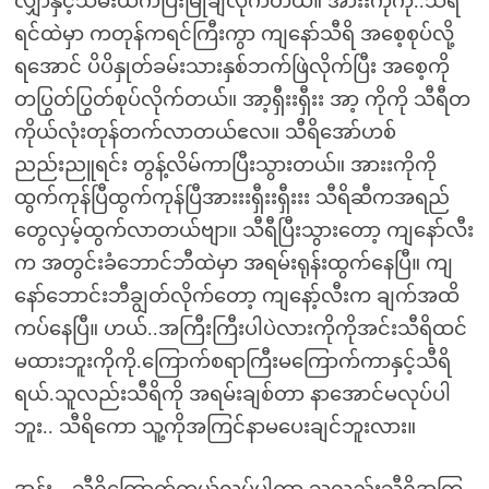
လျှာနှင့်သိမ်းယက်ပြီးမြိုချလိုက်တယ်။ အားးကိုကို..သီရိ
ရင်ထဲမှာ ကတုန်ကရင်ကြီးကွာ ကျနော်သီရိ အစေ့စုပ်လို့
ရအောင် ပိပိနှုတ်ခမ်းသားနှစ်ဘက်ဖြဲလိုက်ပြီး အစေ့ကို
တပြွတ်ပြွတ်စုပ်လိုက်တယ်။ အာ့ရှီးးရှီးး အာ့ ကိုကို သီရီတ
ကိုယ်လုံးတုန်တက်လာတယ်ဧလ။ သီရိအော်ဟစ်
ညည်းညူရင်း တွန့်လိမ်ကာပြီးသွားတယ်။ အားးကိုကို
ထွက်ကုန်ပြီထွက်ကုန်ပြီအားးးရှီးးရှီးးး သီရိဆီကအရည်
တွေလှမ့်ထွက်လာတယ်ဗျာ။ သီရီပြီးသွားတော့ ကျနော်လီး
က အတွင်းခံဘောင်ဘီထဲမှာ အရမ်းရုန်းထွက်နေပြီ။ ကျ
နော်ဘောင်းဘီချွတ်လိုက်တော့ ကျနော့်လီးက ချက်အထိ
ကပ်နေပြီ။ ဟယ်..အကြီးကြီးပါပဲလားကိုကိုအင်းသီရိထင်
မထားဘူးကိုကို.ကြောက်စရာကြီးမကြောက်ကာနှင့်သီရိ
ရယ်.သူလည်းသီရိကို အရမ်းချစ်တာ နာအောင်မလုပ်ပါ
ဘူး.. သီရိကော သူ့ကိုအကြင်နာမပေးချင်ဘူးလား။