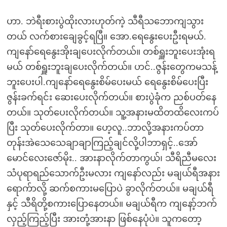
ဟာ. ဘဲရီးစားပွဲထိုးလားဟုတ်ကဲ့ သီရီသဘောကျသွား
တယ် လက်စားချေခွင့်ရပြီ။ အော.ရေနွေးပေးဦးရမယ်.
ကျနော်ရေနွေးအိုးချပေးလိုက်တယ်။ တစ်ရှူးဘူးပေးအုံးရ
မယ် တစ်ရှူးဘူးချပေးလိုက်တယ်။ ဟင်..ဇွန်းတွေကမသန့်
ဘူးပေးပါ.ကျနော်ရေနွေးစိမ်ပေးမယ် ရေနွေးစိမ်ပေးပြီး
ဇွန်းခက်ရင်း ဆေးပေးလိုက်တယ်။ စားပွဲခုံက ညစ်ပတ်နေ
တယ်။ သုတ်ပေးလိုက်တယ်။ သူ့အနားမထိတထိလေးကပ်
ပြီး သုတ်ပေးလိုက်တာ။ ဟေ့လူ..ဘာလို့အနားကပ်တာ
တုန်းအဲသေသေချာချာကြည့်ချင်လို့ပါဘာရှင့်..အော်
မောင်လေးဇော်မိုး.. အားနာလိုက်တာကွယ်၊ သီရိညီမလေး
သံပုရာရည်သောက်ဦးမလား ကျနော်လည်း မချယ်ရီအနား
ရောက်ာလို့ ဆက်စကားမပြောပဲ ခွာလိုက်တယ်။ မချယ်ရီ
နှင့် သီရိတို့စကားပြောနေတယ်။ မချယ်ရီက ကျနော့်ဘက်
လှည့်ကြည့်ပြီး အားတုံ့အားနာ ဖြစ်နေပုံပဲ။ သူကတော့