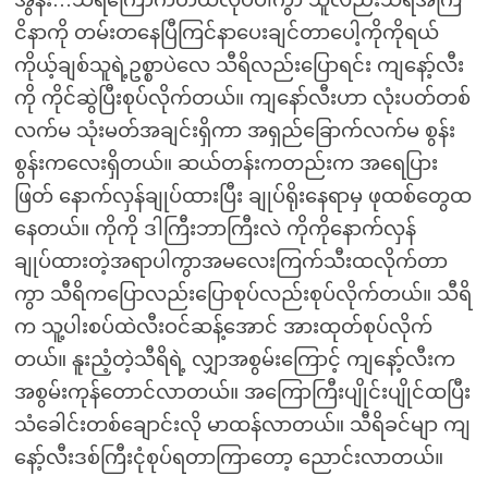
အွန်း…သီရိကြောက်တယ်လုပ်ပါကွာ သူလည်းသီရိအကြ
ငိနာကို တမ်းတနေပြီကြင်နာပေးချင်တာပေါ့ကိုကိုရယ်
ကိုယ့်ချစ်သူရဲ့ဥစ္စာပဲလေ သီရိလည်းပြောရင်း ကျနော့်လီး
ကို ကိုင်ဆွဲပြီးစုပ်လိုက်တယ်။ ကျနော်လီးဟာ လုံးပတ်တစ်
လက်မ သုံးမတ်အချင်းရှိကာ အရှည်ခြောက်လက်မ စွန်း
စွန်းကလေးရှိတယ်။ ဆယ်တန်းကတည်းက အရေပြား
ဖြတ် နောက်လှန်ချုပ်ထားပြီး ချုပ်ရိုးနေရာမှ ဖုထစ်တွေထ
နေတယ်။ ကိုကို ဒါကြီးဘာကြီးလဲ ကိုကိုနောက်လှန်
ချုပ်ထားတဲ့အရာပါကွာအမလေးကြက်သီးထလိုက်တာ
ကွာ သီရိကပြောလည်းပြောစုပ်လည်းစုပ်လိုက်တယ်။ သီရိ
က သူ့ပါးစပ်ထဲလီးဝင်ဆန့်အောင် အားထုတ်စုပ်လိုက်
တယ်။ နူးညံ့တဲ့သီရိရဲ့ လျှာအစွမ်းကြောင့် ကျနော့်လီးက
အစွမ်းကုန်တောင်လာတယ်။ အကြောကြီးပျိုင်းပျိုင်ထပြီး
သံခေါင်းတစ်ချောင်းလို မာထန်လာတယ်။ သီရိခင်မျာ ကျ
နော့်လီးဒစ်ကြီးငုံစုပ်ရတာကြာတော့ ညောင်းလာတယ်။