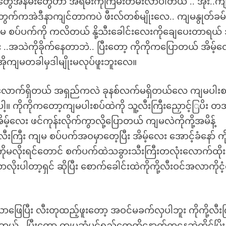
ေအနမ်းတွေဟာ အရမ်းကိုကြမ်းတမ်းလာပါတယ် .. အိုး..ကျမန
ွက်ကအဲဒီနာကျင်တာကပဲ ဖီးလ်တစ်မျိုးလေ.. ကျမနွုတ်ခမ်း
မ စပ်ပက်ကို ကလိတယ် နို့သီးခေါင်းလေးကိုချေပေးတာရယ်
း ..အသဲကိုခိုက်နေတာဘဲ.. ပြီးတော့ ကိုကိုကပြောတယ် အိမ့်
ဲ့အိုကျမတခါမှဒါမျိုးမလုပ်ဖူးဘူးလေ။
ွံလောက်ရှိတယ် အရှည်ကလဲ ခုနစ်လက်မရှိတယ်လေ ကျမပါးစပ်
့။ ကိုကိုကတော့ကျမပါးစပ်ထဲကို သူ့လီးကြီးညှောင့်ြပိး တ
အိမ့်လေး ဖင်ကုန်းလိုက်ကွာလို့ပြောတယ် ကျမလဲကိုကို့အမိန့်
ီးကြီး ကျမ စပ်ပက်အဝမှာတေ့ပြီး အိမ့်လေး အောင့်ခံနော် ကို
ိုမလိုးရင်တောင် စက်ပက်ထဲသခွားသီးကြီးတလုံးလောက်ထိုး
လိုးပါတာ့ရှင် ဆိုပြီး စောက်ခေါင်းထဲကိုကို့လီးဝင်အလာကိုငံ့
ြေပြီး လီးတုထည့်ဖူးတော့ အဝင်မခက်လှပါဘူး ကိုကို့လီးက
်.. ပြီးတော့ ကျမဆံပင်ရှည်တွေကိုနောက်ကနေဆွဲကိုင်ပြိး 