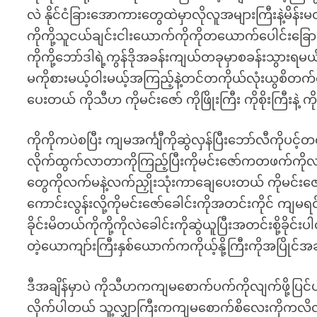
လဲ နိုင်ငံခြားအောကားတွေထဲမှာလိုလူအများကြီးနဲ့မိန
ကိုကို့သူငယ်ချင်းငါးယောက်ကိုကိုတယောက်ပေါင်းခြေ
ကိုကို့ဘော်ဒါရဲ့ကွန်ဒိုအခန်းကျယ်တခုမှာစခန်းသွား
မကိုစားမယ့်ဝါးမယ့်အကြည့်နဲ့တင်တကိုယ်လုံးယွစိ
ပေးတယ် ကိုသီဟ ကိုမင်းဇော် ကိုဖြိုးကြီး ကိုစိုးကြီးနဲ့ က
ကိုကိုကပဲစပြီး ကျမအင်္ကျီကိုဆွဲလှန်ပြီးဘော်လီကိုပင့်
လိုက်ထွက်လာတာကိုကြည့်ပြီးကိုမင်းဇော်ကတဖက်ကိုလာက
တွေကိုလက်မနဲ့လက်ညှိုးသုံးကာချေပေးတယ် ကိုမင်းဇ
ကောင်းလွန်းလို့ကိုမင်းဇော်ခေါင်းကိုအတင်းကိုင် ကျမရင
ခိုင်းမိတယ်ကိုကို့ကိုလဲခေါင်းကိုဆွဲယူပြီးအတင်းစို့ခိ
တဲ့ယောကျာ်းကြီးနှစ်ယောက်ကကိုယ့်နို့ကြီးကိုအပြို
ဒီအချိန်မှာပဲ ကိုသီဟကကျမစောက်ပက်ကိုလျက်ဖို့ပြင်
လိုက်ပါတယ် သူ့လျှာကြီးကကျမစောက်စိလေးကိုကလိလို