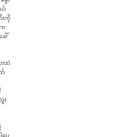
ရယ်
ိးကို
ဲညက
ခေါ်
ားထဲ
တ်
ါ
ဘူး
့
ဒါပေ