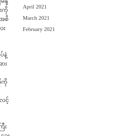
ို့
April 2021
ကို
March 2021
 အစိ
လေး
February 2021
နဲ့
အား
ကို
လင့်
ြီး
ခွေး