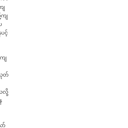
းကျ
ု့ကျ
ေ
ပင့်
်ကျ
သုတ်
လို့
ေ
ော်