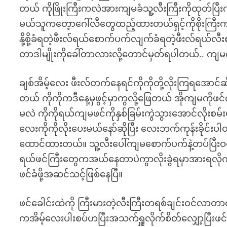
တယ် ကိုဖြိုးကြီးကလဲအားကျမခံသူ့လီးကြီးကိုထုတ်ပြီး
မယ်သူကတေ့ာဂေါ်လီတွေထည့်ထားတယ်ရှင့်ကိုစိုးကြီးကလဲ
နို့စို့ခံရတဲ့ဖီးလ်ရယ်စောက်ပက်လျက်ခံရတဲ့ဖီးလ်ရယ်လီး
တာဒါမျိုးကိုခေါ်တာလားလို့တောင်မှတ်ရပါတယ်.. ကျမကိ
ချစ်အိမ့်လေး ဖီးလ်တက်နေရင်ကိုကိုတို့လိုးကြရအောင်
တယ် ကိုကိုကဒီနေ့မှဖွင့်မှာကွလို့ဖြေတယ် အိုကျမကိ
မလဲ ကိုကိုရယ်ကျမဖင်ကိုနှစ်ခြမ်းကွဲသွားအောင်လိုးစမ်း
လေးကိုကိုလိုးပေးမယ်နော်ဆိုပြီး လေးဘက်ကုန်းခိုင
ထောင်ထားတယ်။ သူ့လီးပေါ်ကျမစောက်ပက်နဲ့တပ်ပြီးဝင်အေ
ရယ်ဖင်ကြီးတွေကအယ်နေတာပဲကွာလိုးခွဲရမှာအားရလို
ဖင်ခံဖို့အဆင်သင့်ဖြစ်နေပြီ။
ဖင်ခေါင်းထဲကို ကြီးမားတဲ့လီးကြီးတရစ်ချင်းဝင်လာတာ
ကအိမ့်လေးပါးစပ်ဟပြီးအသက်ရှူလိုက်စိတ်လျှော့ပြီးဖင