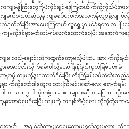
မနို့ကြီးတွေကိုပဲကိုင်ချင်နေကြတယ် ကိုကို့ကိုသိပ်အာ
ြီး ကျမကိုစကတ်ဆွဲလှန် ကျမစပ်ပက်ကိုအသကုန်လျှာနဲ့လျက်လိ
က်ခုတ်တီးပြီးအားပေးကြတယ် လူရှေ့မှာဖင်ခံရတာ တမျိုးပ
ိုက ကျမကိုနံရံမှာမတ်တပ်ရပ်လက်ထောက်စေပြီး အနောက်ကနေ
ပြီးကျမ လည်ချောင်းထဲကထွက်တော့မလိုပါဘဲ.. အား ကိုကိုရယ
ောင်လိုးလိုက်စမ်းပါလို့အော်ပြီးနံရံကိုကုတ်ခြစ်ရင်း ခံ
မှာမို့ ကျမကိုဒူးထောက်ခိုင်းပြီး လီးကြီးပါးစပ်ထဲထိုးထည့်
်မှာ ကိုကို့ဘော်ဒါတွေက သားကြီးမင်းဆော်လေး စောက်ရမ်း
းပါတာလားကွ ငါတိုအဖွဲ့က ဝေစားမျှစားဆိုတာပြောထားဦးလေ
အောင်စုပ်ခိုင်းပြီး ကျမကို ကဲချစ်အိမ့်လေး ကိုကိုတို့ခဏန
သွားတယ်… အချစ်ဆိုတာမျှဝေပေးတာမဟုတ်ဘူးမလား..သို့သ