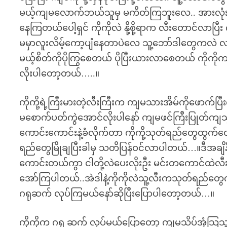
မယ့်ကျမလောက်ဘယ်သူမှ မကိတ်ကြဘူးလေ.. အားလုံးကကျ
နေကြတယ်ပေါ့ရှင် ကိုကိုလဲ နို့စို့ရာက လီးတောင်လာပ
မမှာလူးလိမ့်ကော့ပျံနေတာပဲလေ သူ့ဘော်ဒါတွေကလဲ လ
မယ့်စိတ်ကိုပိုကြွစေတယ် ပိုပြီးယားလာစေတယ် ကိုက
လိုးပါတော့တယ်…..။
ကိုကို့ရဲ့ကြီးမားတဲ့လီးကြီးက ကျမသားအိမ်ကိုဖောက်
မစောက်ပတ်ကွဲအောင်လိုးပါနော် ကျမဖင်ကြီးပြုတ်ကျသွားအ
ကောင်းကောင်းနဲ့ခံလိုက်တာ ကိုကို့သုတ်ရည်တွေထွက်တော့
ရည်တွေမြိုချပြီးခါမှ သတိပြန်ဝင်လာပါတယ်…။ဒီအချိန
ကောင်းတယ်ကွာ ငါတို့လဲပေးလိုးဦး မင်းတကောင်ထဲလီ
အော်ကြပါတယ်..အဲဒါနဲ့ကိုကိုလဲသူ့လီးကသုတ်ရည်တွေကုန်
ဂရုဆက် လုပ်ကြမယ်နော်ဆိုပြီးပြောပါတော့တယ်…။
ကိုကိုက ဂရု ဆက် လုပ်မယ်ပြောတော့ ကျမသိပ်အံ့သြ