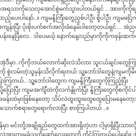
တဲ့အရသာကိုသေလုအောင်စွဲမက်သွားပါတယ်ရှင် .. အားကိုကို
်ပေးပါနော်..။ ကျမနို့ကြီးတွေညှစ်ပါဦး စို့ပါဦး ကျမဖင်ြက
းကျန်းပြီး ပိုးစိုးပက်စက်အလိုးခံနေမိပါတော့တယ်ရှင်… အ
်ပန်းနေပြီလေ.. ဒါပေမယ့် နောက်နေ့လည်မှာကိုကိုကဖုန်းဆက်
.အဲ့ဒီမှာ..ကိုကိုဘယ်လောက်ဆိုးလဲသိလား သူငယ်ချင်းတွေကြ
 စွဲလမ်းတဲ့သူမှန်းသိလိုက်ရတယ် သူ့ဘော်ဒါတွေနဲ့ကျမကိုမိ
ကြတယ်.. သူ့ဘော်ဒါတွေက ကျမနို့ကြီးတွေကိုကြည့်ပြီး
့ပြောပြီး ကျမအင်္ကျီထဲကိုလက်နွိုက်ပြီး နို့ကြီးတွေကိုစကိုင်ပ
ခန်းထဲမှာဖြစ်နေတော့ သိပ်လဲထူးထူးထွေထွေပြောမနေတော့
းသောက်စရာတွေရောက်လာပြီး စားကြပါတယ် ..။
မင်းတို့အချိုရည်တွေထက်အားရှိတဲ့ဟာ ငါ့မှာရှိပြီးသားလို
ာ်ဒါတွေလဲအားကျမခံသူတို့ဆော်လေးတွေကို ကိုင်ကြတယ်ပေါ့နော်။ 