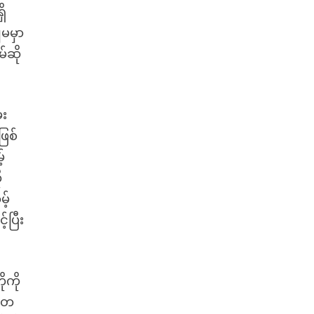
ှိ
ျမမှာ
်ဆို
ေး
ြစ်
်
ု
့်
ပြီး
ုကို
ီးတ