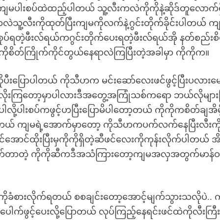
ကျမပါးစပ်ထဲထည့်ပါတယ် သူ့လီးကလဲကိုကိုနဲ့ဆိုဒ်တူလောက်ရ
သူ့လီးကိုထုတ်ပြီးကျမကိုလက်နဲ့ဂွင်းတိုက်ခိုင်းပါတယ် က
စုပ်ရတဲ့ဖီးလ်ရယ်ကဂွင်းတိုက်ပေးရတဲ့ဖီးလ်ရယ်အို နတ်စည်းစိမ
ုစိတ်ကြိုက်ကိုင်တွယ်နေရာလဲကြပြီးတဲ့အခါမှာ ကိုကိုက။
ဆိုပီးပြောပါတယ် ကိုသီဟက မင်းဆော်လေးဖင်ဖွင့်ပြီးပလားမ
ုဖင်လိုးကြတော့မှာပါလားဒီအတွေ့အကြုံသစ်ကရော ဘယ်လိုများဖ
ပါလို့ပါးစပ်ကဖွင့်ဟပြီးပြောမိပါတော့တယ် ကိုကိုကစိတ်ချအိမ့
်းပါတယ် ကျမရဲ့အောက်မှာတော့ ကိုသီဟကပက်လက်နေပြီးလီးကိ
ာင်ထိုးပြီးမှကိုကိုရှိတဲ့ဆီဖင်လေးကိုကုန်းလိုက်ပါတယ် အိမ
က်တာတဲ့ ကိုကိုဆီကဒီအသံကြားတော့ကျမအလှအတွက်မာန်ဝင့်
ကိုခံစားလိုက်ရတယ် စစချင်းတော့အောင့်မျက်သွားသလိုပဲ.. ကိ
်ပေါက်ဖွင့်ပေးလို့ပြောတယ် လုပ်ကြည့်နေရင်းဖင်ထဲကိုလီးကြ