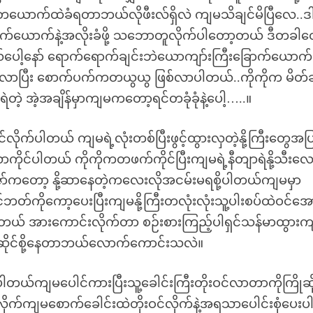
်းမတယောက်ထဲခံရတာဘယ်လိုဖီးလ်ရှိလဲ ကျမသိချင်မိပြီလေ..ဒါန
ာက်ယောက်နဲ့အလိုးခံဖို့ သဘောတူလိုက်ပါတော့တယ် ဒီတခါတ
ရမယ်ပေါ့နော် ရောက်ရောက်ချင်းဘဲယောကျာ်းကြီးခြောက်ယောက
တက်လာပြီး စောက်ပက်ကတယွယွ ဖြစ်လာပါတယ်..ကိုကိုက မိတ
ိုရဲတဲ့ အဲ့အချိန်မှာကျမကတော့ရင်တခုံခုံနဲ့ပေါ့…..။
တင်လိုက်ပါတယ် ကျမရဲ့လုံးတစ်ပြီးဖွင့်ထွားလှတဲ့နို့ကြီးတွေအ
ိုင်ပါတယ် ကိုကိုကတဖက်ကိုင်ပြီးကျမရဲ့နီတျာရဲနို့သီးလေ
ော်ကတော့ နို့ဆာနေတဲ့ကလေးလိုအငမ်းမရစို့ပါတယ်ကျမမှာ
်ဘတ်ကိုကော့ပေးပြီးကျမနို့ကြီးတလုံးလုံးသူ့ပါးစပ်ထဲဝင်အောင
ုင်းပါတယ် အားကောင်းလိုက်တာ စဉ်းစားကြည့်ပါရှင်သန်မာထွားကျိ
င်အဆိုင်စို့နေတာဘယ်လောက်ကောင်းသလဲ။
ပါတယ်ကျမပေါင်ကားပြီးသူ့ခေါင်းကြီးတိုးဝင်လာတာကိုကြိုဆိ
က်ကျမစောက်ခေါင်းထဲတိုးဝင်လိုက်နဲ့အရသာပေါင်းစုံပေးပ