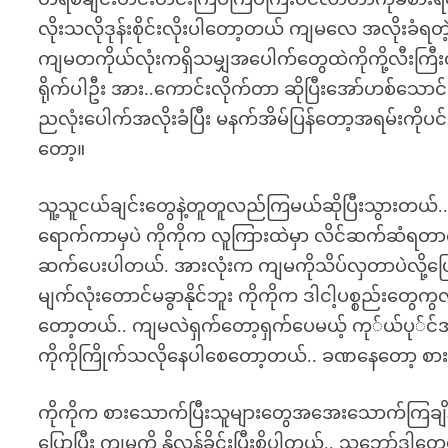
လိုးသလိုဒုန်းစိုင်းလိုးပါတော့တယ် ကျမလေ အလိုးခံရ
ကျမတကိုယ်လုံးကရှိသမျှအပေါက်တွေထဲကိုကို့လီးကြီးထည့
ရိုက်ပါဦး အား..ကောင်းလိုက်တာ ဆိုပြီးအော်ဟစ်သောင်
ညလုံးပေါက်အလိုးခံပြီး မနက်အိမ်ပြန်တော့အရမ်းကိုပင
တော့။
သူ့သူငယ်ချင်းတွေနဲ့တူတူလည်ကြမယ်ဆိုပြီးသွားတယ်.
ရောက်ကာမှပဲ ကိုကိုက လူကြားထဲမှာ လိင်ဆက်ဆံရတာကို
ဆက်ပေးပါတယ်. အားလုံးက ကျမကိုသိပ်လှတာပဲလို့ပြော
မျက်လုံးတောင်မခွာနိုင်ဘူး ကိုကိုက ဒါငါ့ပစ္စည်းတွေကွလို
တော့တယ်.. ကျမလဲရှက်တော့ရှက်ပေမယ့် ကု်ယ်ပု်င်အ
ကိုကိုကြိုက်သလိုနေပါစေတော့တယ်.. ခဏနေတော့ စာ
ကိုကိုက စားသောက်ပြီးသူများတွေအအေးသောက်ကြချိန်မှာ 
ပြောပြီး ကျမကို နို့လှန်ခိုင်းပြီးစို့ပါတယ်.. သူ့ဘေ