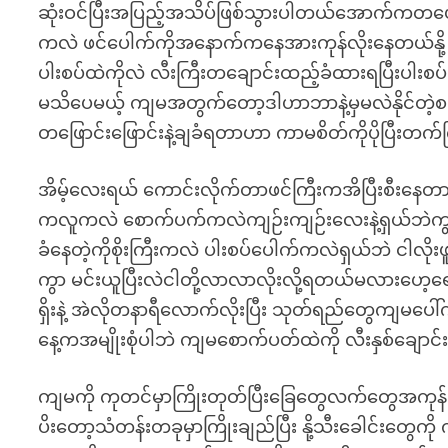
ဆုံးဝင်ပြီးအပြည့်အသိပ်ဖြစ်သွားပါတယ်အောက်ကတယ
ကလဲ ဖင်ပေါက်ကိုအနောက်ကနေအားကုန်လိုးနေတယ်နို
ပါးစပ်ထဲကိုလဲ လီးကြီးတချောင်းထည့်ခံထားရပြီးပါး
မသိပေမယ့် ကျမအတွက်တော့ဒါဟာဘာနဲ့မှမလဲနိုင်တဲ့စည်
တဖြောင်းဖြောင်းနဲ့ချခံရတာဟာ ကာမစိတ်ကိုပိုပြီးတ
အိမ့်လေးရယ် ကောင်းလိုက်တာဖင်ကြီးကအိပြီးစီးနေ
ကလူကလဲ စောက်ပက်ကလဲကျဉ်းကျဉ်းလေးနဲ့ရှယ်ဘဲကွာ မျ
ခံနေတဲ့ကိုစိုးကြီးကလဲ ပါးစပ်ပေါက်ကလဲရှယ်ဘဲ ငါလ
ကွာ မင်းယူပြီးလဲငါတို့လာလာလိုးလို့ရတယ်မလားဟေ့
ရှိးနဲ့ အဲလိုတနာရီလောက်လိုးပြီး သုတ်ရည်တွေကျမပေါ
နေ့ကအမျိုးစုံပါဘဲ ကျမစောက်ပတ်ထဲကို လီးနှစ်ချောင်း
ကျမကို ကုတင်မှာကြိုးတုတ်ပြီးခြေတွေလက်တွေအကု
ပိးတော့သံတန်းတခုမှာကြိုးချည်ပြီး နို့သီးခေါင်းတွေကို