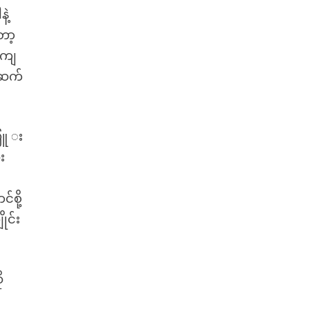
ဲ့
ော့
်ကျ
်ဆက်
ပြူ း
း
်စို့
ုင်း
ု
ါ