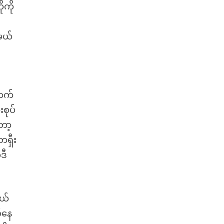
ုကို
မယ်
ာက်
စုပ်
ော့
ရှီး
ဒီ
ယ်
စ်နေ