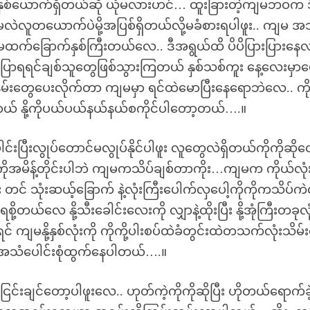
စ်ယောက်ရှိတယ်ဆို ယုံမလားဟင်… ထူးခြားတဲ့ကျမဘဝက ဒ
မလဲလူတယောက်ပဲမို့အပြစ်ရှိတယ်လို့မခံစားရပါဖူး.. ကျမ 
 ကျမထက်ခြောက်နှစ်ကြီးတယ်လေ.. ဒီအရွယ်ထိ ပိပိပြားပြားနေလ
ုတိုပြောရရင်ချစ်သူတွေဖြစ်သွားကြတယ် နှစ်သစ်ကူး နေ့လေးမှာပေ
်းတွေပေးလိုက်တာ ကျမမှာ ရင်ထဲမောပြီးနေရောဘဲလေ.. ကို
် နို့ကိုပယ်ပယ်နယ်နယ်စကိုင်ပါတော့တယ်….။
လွုပ်တောင်မလွုပ်နိုင်ပါဖူး လူတွေလဲရှိတယ်ကိုကိုဆိုတ
ကိုအမိန့်တိုင်းပါဘဲ ကျမကသိပ်ချစ်တာကိုး…ကျမက ကိုယ်လုံ
 တင် သုံးဆယ့်ခြောက် နဲ့လုံးကြီးပေါက်လှပေါ့ကိုကိုကသိပ်က
စို့တယ်လေ နို့သီးခေါင်းလေးကို လျှာနဲ့ထိုးပြီး နို့အုံကြီးတခုလု
င်ရင် ကျမနို့နှစ်လုံးကို ကိုကို့ပါးစပ်ထဲခံတွင်းထဲတသက်လုံးသိမ
ဲ့အသံပေါင်းစုံထွက်နေပါတယ်….။
င်းချင်တော့ပါဖူးလေ.. ဟုတ်ကဲ့ကိုကိုဆိုပြီး ဟိုတယ်ရောက်ခဲ