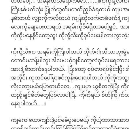
တယ်ပေါ့… အခန်းထဲလဲရောက်ရော…….။ကိုကိုရဲ့လက်တွ
ကြီးနှစ်ဖက်လုံး ပြုတ်ထွက်မတတ်ညှစ်ခံရတယ် ကျမအတ
နမ်းတယ် လျှာကိုကလိတယ် ကျန်တဲ့လက်တစ်ဖက်နဲ့ ကျ
လေးကိုချေပေးတာရယ် အရမ်းကိုဇိမ်ရှိတာပေါ့ရှင်.. အာ
ကိုကိုမနေနိုင်တော့ဘူး ကိုကို့လီးကိုစုပ်ပေးပါလားကွာတ
ကိုကို့လီးက အရမ်းကိုကြီးပါတယ် တိုက်ဂါးဘီယာဘူးခ
တောင်မဆန့်ပါဘူး ဒါပေမယ့်ချစ်တော့လဲစုပ်ပေးရတာပေါ
အားနဲ့ ဖီးတက်နေပါတယ်.. ပြီးတော့ စုပ်တာရပ်ခိုင်းပြီး 
အတိုင်း ကုတင်ပေါ်မှာဖင်ကုန်းပေးရပါတယ် ကိုကိုကသူ့လ
လိုးတော့မယ်ပြောတယ်လေ…ကျမမှာ ယွစိတက်ပြီး ကိုက
ထည့်ချင်စိတ်တွေဖြစ်လာပါပြီ.. ကိုကိုရယ် စိတ်ကြိုက်သာ
နေရပါတယ်….။
ကျမက ယောကျာ်းနဲ့ဖင်မခံဖူးပေမယ့် ကိုယ့်ဘာသာအာသာဖ
တရစ်ချင်းတင်းတင်းကြပ်ကြပ်ကြီးဝင်လာတာကိုခံစားရတယ