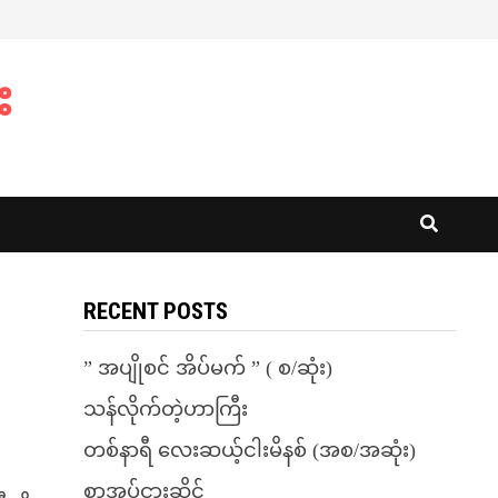
း
RECENT POSTS
” အပျိုစင် အိပ်မက် ” ( စ/ဆုံး)
သန်လိုက်တဲ့ဟာကြီး
တစ်နာရီ လေးဆယ့်ငါးမိနစ် (အစ/အဆုံး)
စာအုပ်ငှားဆိုင်