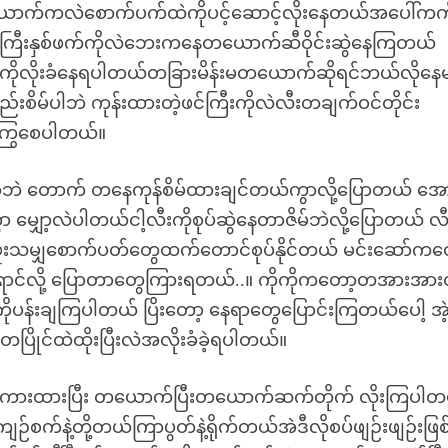
ောက်ကလဲစောက်ပက်ထဲကိုပင့်ဆောင့်လိုးနေတယ်အပေါ်ကကိ
့ကြီးနှစ်ဖက်ကိုလဲဘေးကနေတယောက်ဆီဝိုင်းဆွဲနေကြတယ်
စပ်ကိုလိုးခံနေရပါတယ်တခြားမိန်းမတယောက်ဆိုရင်ဘယ်လိုနေ
းစိမ်ပါဘဲ ကုန်းထားတဲ့ဖင်ကြီးကိုလဲလီးတချက်ဝင်တိုင်း
က်ကြွစေပါတယ်။
တာဘဲ တောက် တနေကုန်စိမ်ထားချင်တယ်ကွာလို့ပြောတယ် အေ
ှော့လဲပါတယ်ငါ့လီးကိုစုပ်ဆွဲနေတာဇိမ်ဘဲလို့ပြောတယ် လီး
ိုးဖူးသမျှစောက်ပတ်တွေထက်တောင်စုပ်နိုင်တယ် မင်းဆော်ကတ
ရောင်လို့ ပြောတာတွေကြားရတယ်..။ ကိုကိုကတော့တအားအားတ
်ကိုပန်းချကြပါတယ် ပြိးတော့ နေရာတွေပြောင်းကြတယ်ပေါ့ အဲ့
တပြိုင်ထဲထိုးပြီးလဲအလိုးခံခဲ့ရပါတယ်။
န်ကားထားပြီး တယောက်ပြီးတယောက်ဆက်တိုက် လိုးကြပါတ
 ကျဉ်စက်နဲ့တို့တယ်ကြာပွတ်နဲ့ရိုက်တယ်အဲဒီလိုစပ်ဖျဉ်းဖျဉ်းဖြ