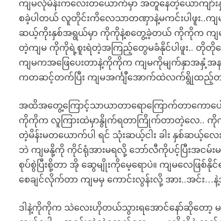
ကျမလိုမိန်းကလေးတယောက်မှာ အတူနေတဲ့ယောကျာ်းနှ
စခဲ့ပါတယ် လူတိုင်းကိလေသာတဏှာနဲ့မကင်းပါဖူး..ကျ
ဆယ့်ကိုးနှစ်အရွယ်မှာ ကိုကိုနဲ့စတွေ့ခဲ့တယ် ကိုကိုက
တဲ့ကျမ ကိုကိုရဲ့စူးရဲတဲ့အကြည့်တွေမခံနိုင်ပါဖူး.. တိ
ကျမကအဖြေပေးတာနဲ့ကိုကိုက ကျမကိုမျက်နှာအနှံ့အနမ
ကတဆင့်တက်ပြီး ကျမအင်္ကျီအောက်ထဲလက်ရွိုထည့်တယ
အထိအတွေ့ကြောင့်သာယာတာရောကြောက်တာကောပေါင်းပြီး
ကိုကိုက လူကြားထဲမှာနွိုက်ရတာကြိုက်တာတဲ့လေ.. ကို
တဲ့မိန်းမတယောက်ပါ ရင် သုံးဆယ့်ငါး ခါး နှစ်ဆယ့်လေး
ဘဲ ကျမနို့ကို ကိုင်ရုံအားမရလို့ ဘော်လီကိုပင့်ပြီးအငမ်းမရ
စုပ်စွဲပြီးစို့တာ အို ဆွေမျိုးကိုမေ့ရောပဲ။ ကျမလေဖြစ်နို
စေချင်လိုက်တာ ကျမမှ ကောင်းလွန်းလို့ အား..အင်း…န
ဒါနဲ့ကိုကိုက သဲလေးဟိုတယ်သွားရအောင်နော်ဆိုတော့ မငြ