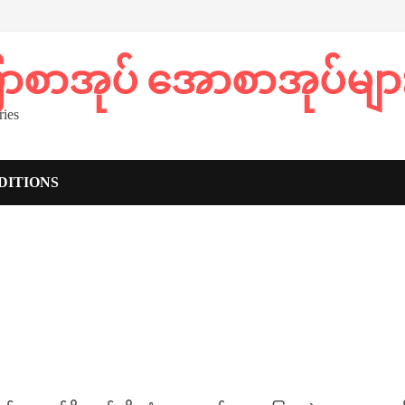
ပြာစာအုပ် အောစာအုပ်မျာ
ies
DITIONS