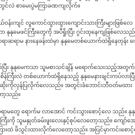
ု့တွင်လဲ စာမေးပွဲမကြာခဏကျလိုက်။
ယ်ဝန်းကျင် လူကောင်ထွားထွားကျောင်းသားကြီးများဖြစ်လေ
ာ နုနုမေဖင်ကြီးတွေကို အပီရှိုးပြီး ဂွင်းထုနေကျဖြစ်လေသည်
ရာဆရာမ နားနေခန်းထဲမှာ နုနုမေတစ်ယောက်ထဲရှိနေတုန်း က
်ပြီး နုနုမေကသာ သူမစာသင်ချိန် မရောက်သေးသည့်အတွက်
စိန်ကြီးလဲ တစ်ယောက်ထဲရှိနေသည့် နုနုမေနားချင်းကပ်လာပြီ
ပုဆိုးကိုလှန်ပြလိုက်လေသည်။ အတွင်းခံဘောင်းဘီဝတ်မထား
တော့သည်။
ားဆရာမတွေ ရောက်မ လာအောင် ကင်းသွားစောင့်လေ သည်။ နုန
းကြီးကို သူမနှုတ်ခမ်းဖူးလေးနှင့်စုပ်လေတော့သည်။ ကျော်အေ
င်ကြားထဲ ဖိသွင်းထားလိုက်လေတော့သည်။ အပြင်မှာကင်းစောင့