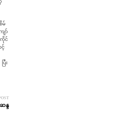
့
ိမ်
ျော်
ိုင်
င့်
ြီး
Next
POST
post:
န္ဒ