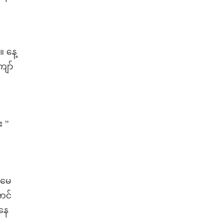
။ နေ့
ျော်
း ”
ုမေ
ာင်
်နေ