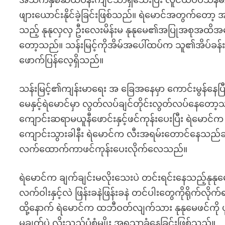
အသက်နှစ်ဆယ်ဝန်းကျင်သာရှိသေးပြီး လူငယ်ပီပီသန်မ
ဖျားယောင်းနိုင်ခဲ့ခြင်းဖြစ်သည်။ ရဲမောင်အတွက်တော့
သည့် နုနုလှလှ ဦးလေးမိန်းမ နုနုမေ၏အပြုအစုအထိ
တော့သည်။ သန်းမြင့်ကိုအိမ်အပေါ်ထပ်က သူ၏အိပ်ခန်းထဲ
ဖောက်ပြန်လေ့ရှိသည်။
သန်းမြင့်၏ကျန်းမာရေး အ ခြေအနေမှာ ကောင်းမွန်နေ
မေနှင့်ရဲမောင်မှာ လွတ်လပ်ချင်တိုင်းလွတ်လပ်နေတော့သ
ကျောင်းဆရာမယူနီဖောင်းနှင့်ဖင်ကုန်းပေးပြီး ရဲမော
ကျောင်းသွားခါနီး ရဲမောင်က လီးအရမ်းတောင်နေသည်ဆိုသ
လက်ထောက်ကာဖင်ကုန်းပေးလိုက်လေသည်။
ရဲမောင်က ချက်ချင်းမလိုးသေးပဲ တင်းရင်းနေသည့်နု
လက်ဝါးနှင့်လဲ ဖြန်းခနဲဖြန်းခနဲ တင်ပါးတွေကိုရိုက်
ထို့နောက် ရဲမောင်က ထဘီဝတ်လျက်သား နုနုမေဖင်ကို
မချွတ်ပဲ လိုးသည့်ပုံစံမျိုး အရသာခံနေခြင်းဖြစ်သည်။