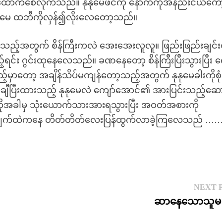
က်ထောက်စေလိုက်သည်။ နုနုမေဖင်ကို နောက်ကိုအနည်းငယ်ကော
နုနုမေ ထဘီကိုလှန်၍လိုးလေတော့သည်။
းသည့်အတွက် စိန်ကြီးကလဲ အေးအေးလူလူ။ ဖြည်းဖြည်းချင်းစ
 ဂွင်းထုနေလေသည်။ ခဏနေတော့ စိန်ကြီးပြီးသွားပြီး က
ော့ အချိန်သိပ်မကျန်တော့သည့်အတွက် နုနုမေခါးကိုစုံက
စ်ချီပြီးထားသည့် နုနုမေလဲ ကျော်အောင်၏ အားပြင်းသည့်ဆော
ထိုအခါမှ သုံးယောက်သားအားရသွားပြီး အဝတ်အစားကို
ျက်ထဲကနေ တိတ်တိတ်လေးပြန်ထွက်လာခဲ့ကြလေသည် …… ပ
NEXT 
ဆာနေသောသူမဆ