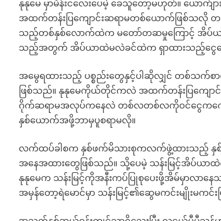
နုနုမေ မှာမိန်းငလေးပေမဲ့ ခေသူတော့မဟုတ်။ ယောက်ျာ
အထက်တန်းပြကျောင်းဆရာမတစ်ယောက်ဖြစ်သလို တရားဝင်
သည့်တစ်နှစ်လောက်ထဲက မတော်တဆမှုကြောင့် အိပ်ယာထ
သည့်အတွက် အိပ်ယာထဲမလဲခင်ထဲက ရှာထားသည့်ငွေတွ
အမွေရထားသည့် ပစ္စည်းတွေနှင့်ပါဆိုလျှင် တစ်
ဖြစ်သည်။ နုနုမေကိုယ်တိုင်ကလဲ အထက်တန်းပြကျော
ဂိုက်ဆရာမအလုပ်ကနေလဲ တစ်လတစ်လကိုဝင်ငွေကကော
နှစ်ယောက်အဖို့ဘာမှပူစရာမလို။
လက်ထပ်ခါစက နှစ်ဖက်မိသားစုကလက်ဖွဲ့ထားသည့် နှစ်
အနေအထားတွေဖြစ်သည်။ သို့ပေမဲ့ သန်းမြင့်အိပ်ယ
နုနုမေက သန်းမြင့်ကိုအနီးကပ်ပြုစုပေးဖို့အိမ်မှာလ
အမှန်တော့ရဲမောင်မှာ သန်းမြင့်၏ဆွေမကင်းမျိုးမကင်းဖ