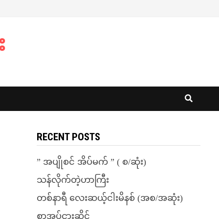
း
RECENT POSTS
” အပျိုစင် အိပ်မက် ” ( စ/ဆုံး)
သန်လိုက်တဲ့ဟာကြီး
တစ်နာရီ လေးဆယ့်ငါးမိနစ် (အစ/အဆုံး)
စာအုပ်ငှားဆိုင်