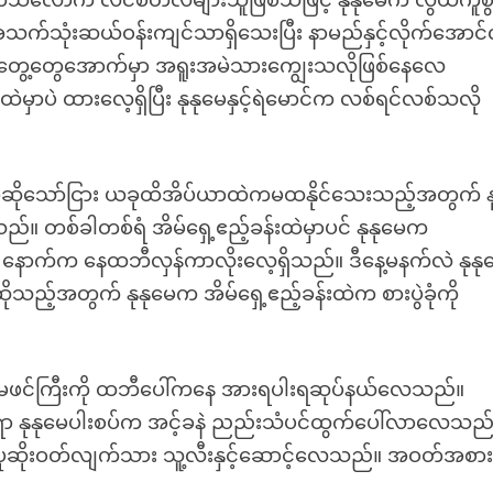
ာသလောက် လိင်စိတ်လဲများသူဖြစ်သဖြင့် နုနုမေက လွယ်ကူစ
 အသက်သုံးဆယ်ဝန်းကျင်သာရှိသေးပြီး နာမည်နှင့်လိုက်အောင်
အတွေ့တွေအောက်မှာ အရူးအမဲသားကျွေးသလိုဖြစ်နေလေ
မှာပဲ ထားလေ့ရှိပြီး နုနုမေနှင့်ရဲမောင်က လစ်ရင်လစ်သလို
ပြီဆိုသော်ငြား ယခုထိအိပ်ယာထဲကမထနိုင်သေးသည့်အတွက် န
ည်။ တစ်ခါတစ်ရံ အိမ်ရှေ့ဧည့်ခန်းထဲမှာပင် နုနုမေက
င်က နောက်က နေထဘီလှန်ကာလိုးလေ့ရှိသည်။ ဒီနေ့မနက်လဲ နုနု
ည့်အတွက် နုနုမေက အိမ်ရှေ့ဧည့်ခန်းထဲက စားပွဲခုံကို
နုမေဖင်ကြီးကို ထဘီပေါ်ကနေ အားရပါးရဆုပ်နယ်လေသည်။
လိုက်ရာ နုနုမေပါးစပ်က အင့်ခနဲ ညည်းသံပင်ထွက်ပေါ်လာလေသည
 ပုဆိုးဝတ်လျက်သား သူ့လီးနှင့်ဆောင့်လေသည်။ အဝတ်အစာ