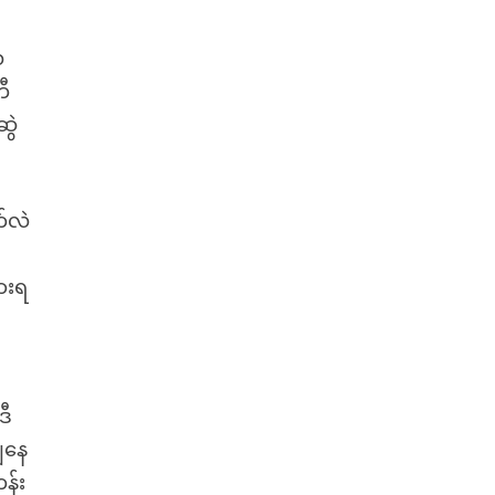
ေ
ဘီ
ဆွဲ
်လဲ
ားရ
ဒီ
ျနေ
န်း