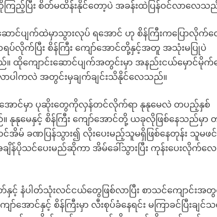
ံကိုကြည့်ပြီး စိတ်မထိန်းနိုင်တော့ပဲ အခန်းထဲပြန်ဝင်လာလေသည
ဆောင်ပျက်ထဲမှာသွားလုပ် ရအောင် ဟု စိန်ကြီးကပြောလိုက်
်လိုက်ပြီး စိန်ကြီး ကျော်အောင်တို့နှင့်အတူ အသုံးမပြုပဲ
 ထိုကျောင်းဆောင်ပျက်အတွင်းမှာ အနည်းငယ်မှောင်မိုက်
လာပါကလဲ အတွင်းမှချက်ချင်းသိနိုင်လေသည်။
အောင်မှာ ပုဆိုးတွေကိုလှန်တင်လိုက်ရာ နုနုမေလဲ တပည့်နှစ်
နုမေနှင့် စိန်ကြီး ကျော်အောင်တို့ ယခုလိုဖြစ်နေသည်မှာ 
င်အိမ် ခဏပြန်သွား၍ လိုးပေးမည့်သူမရှိဖြစ်နေတုန်း သူမဖင်
အချိန်ပိုသင်ပေးမည်ဆိုကာ အိမ်ခေါ်သွားပြီး ကုန်းပေးလိုက်လေ
့ပါတ်နှင့် နံပါတ်သုံးလင်ငယ်တွေဖြစ်လာပြီး စာသင်ကျောင်းအတွ
အောင်နှင့် စိန်ကြီးမှာ လီးစုပ်ခံနေရင်း မကြာခင်ပြီးချင်သ