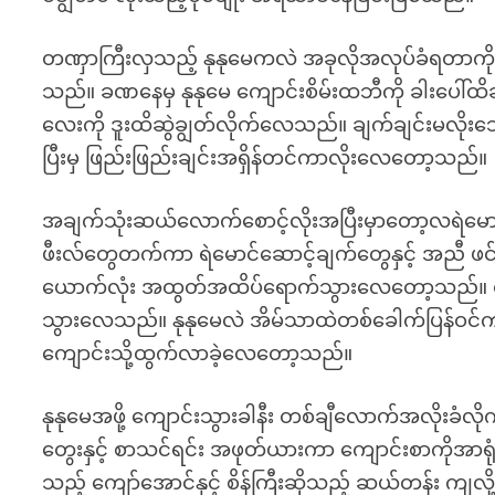
တဏှာကြီးလှသည့် နုနုမေကလဲ အခုလိုအလုပ်ခံရတာကို
သည်။ ခဏနေမှ နုနုမေ ကျောင်းစိမ်းထဘီကို ခါးပေါ်ထိ
လေးကို ဒူးထိဆွဲချွတ်လိုက်လေသည်။ ချက်ချင်းမလိုးသေးပ
ပြီးမှ ဖြည်းဖြည်းချင်းအရှိန်တင်ကာလိုးလေတော့သည်။
အချက်သုံးဆယ်လောက်စောင့်လိုးအပြီးမှာတော့လရဲမေ
ဖီးလ်တွေတက်ကာ ရဲမောင်ဆောင့်ချက်တွေနှင့် အညီ ဖင်ကြီ
ယောက်လုံး အထွတ်အထိပ်ရောက်သွားလေတော့သည်။ ရဲမေ
သွားလေသည်။ နုနုမေလဲ အိမ်သာထဲတစ်ခေါက်ပြန်ဝင်က
ကျောင်းသို့ထွက်လာခဲ့လေတော့သည်။
နုနုမေအဖို့ ကျောင်းသွားခါနီး တစ်ချီလောက်အလိုးခံလ
တွေးနှင့် စာသင်ရင်း အဖုတ်ယားကာ ကျောင်းစာကိုအာရုံ
သည့် ကျော်အောင်နှင့် စိန်ကြီးဆိုသည့် ဆယ်တန်း ကျလိ