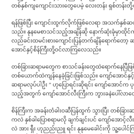
တစ်နှစ်ကျကျောင်းသားတွေပေမဲ့ လေးတန်း ရှစ်တန်းတိ
ရန်ဖြစ်ပြီး ကျောင်းထွက်လိုက်ဖြစ်လေရာ အသက်နှစ်ဆ
သည်။ နုနမေစာသင်သည့်အချိန်ဆို နောက်ဆုံးခုံမှာထိုင်က
လည်ခင်းထမင်းစားကျောင်းပြန်တက်ချိန်ရောက်တော့ ဆ
အောင်နှင့်စိန်ကြီးတို့ဝင်လာကြလေသည်။
တစ်ခြားဆရာမတွေက စာသင်ခန်းတွေထဲရောက်နေပြီဖြစ
တစ်ယောက်ထဲကျန်နေခဲ့ခြင်းဖြစ်သည်။ ကျော်အောင်နှင့်
ဆရာမလုပ်ပါဦး ” ဟုပြောရင်းဆိုရင်း ကျော်အောင်က 
သည့်အတွက် ကျော်အောင်လီးကြီးက ဘွားခနဲပေါ်လာ
စိန်ကြီးက အခန်းတံခါးဝဆီပြန်ထွက် သွားပြီး တစ်ခြ
ကလဲ နှစ်ခါပြောစရာမလို ချက်ချင်းပင် ကျော်အောင့်လီ
လဲ အား ရှီး ဟုညည်းညူ ရင်း နုနုမေခေါင်းကို သူ့ပေါ