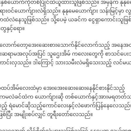
းနှစ်ယောက်ကိုတစ်ပြိုင်ထဲယူထားသူဖြစ်သည်။ အမှန်က နုနုမ
ယောက်ျားလဲရှိသည်။ နုနုမေယောက်ျား သန်းမြင့်မှာ လွန်
ဲလဲနေသူဖြစ်သည်။ သို့ပေမဲ့ ယခင်က ငွေရှာကောင်းသူဖြစ
ေနှင့်ရော။
သက်စာလောက်တော့အေးဆေးစားသောက်နိုင်လောက်သည့် အနေအ
င်းဆရာမအလုပ်အပြင် သူဌေးအိမ် ကလေးတွေကို စာသင်ပေး
င်းလှသည်။ ဒါကြောင့် သားသမီးလဲမရှိသေးသည့် လင်မယ
ထပ်အိမ်လေးထဲမှာ အေးအေးဆေးဆေးနေနိုင်စားနိုင်သည့်
ာထဲကမလဲခင်ထဲက ယောက်ျားဆို တစ်ယောက်နှင့်အားမရတတ်သ
ာနေသည့် ရဲမောင်ဆိုသည့်ကောင်လေးနှင့်လဲဖောက်ပြန်နေလေသည်
ြစ်ပြီး အမျိုးစပ်လျှင် တူရီးတော်လေသည်။