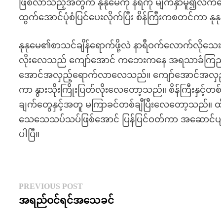
ဖြစ်လာသည့်အတွက် နုနုမေကို နံရံကို မျက်နှာမူ၍လ
ထွက်အောင်ပုံစံပြင်ပေးလိုက်ပြီး စိန်ကြီးကစတင်ကာ 
နုနုမေ၏စာသင်ချိန်ရောက်ဖို့လဲ နာရီဝက်လောက်လိုသေ
လိုးလေသည် ကျော်အောင် ကဘေးကနေ အရသာခံကြည့်ရင်း
အောင်အလှည့်ရောက်လာလေသည်။ ကျော်အောင်အလှည့်မှာတ
ကာ နွားသိုးကြိုးပြတ်လိုးလေတော့သည်။ စိန်ကြီးနှင့်တ
ချက်တွေနှင့်အတူ မကြာခင်တစ်ချီပြီးလေတော့သည်။ 
သေသေသပ်သပ်ဖြစ်အောင် ပြန်ပြင်ဝတ်ကာ အဆောင်ပ
ပါပြီ။
Post
Previous
PREVIOUS POST
post:
အရည်ဝင်ရင်အသေခင်
navigation