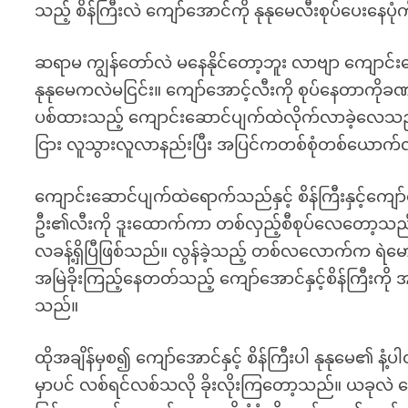
သည့် စိန်ကြီးလဲ ကျော်အောင်ကို နုနုမေလီးစုပ်ပေးနေပု
ဆရာမ ကျွန်တော်လဲ မနေနိုင်တော့ဘူး လာဗျာ ကျောင်း
နုနုမေကလဲမငြင်း။ ကျော်အောင့်လီးကို စုပ်နေတာကိုခဏရပ
ပစ်ထားသည့် ကျောင်းဆောင်ပျက်ထဲလိုက်လာခဲ့လေသည်။
ငြား လူသွားလူလာနည်းပြီး အပြင်ကတစ်စုံတစ်ယောက်
ကျောင်းဆောင်ပျက်ထဲရောက်သည်နှင့် စိန်ကြီးနှင့်ကျော်
ဦး၏လီးကို ဒူးထောက်ကာ တစ်လှည့်စီစုပ်လေတော့သည်။ နု
လခန့်ရှိပြီဖြစ်သည်။ လွန်ခဲ့သည့် တစ်လလောက်က ရဲမော
အမြဲခိုးကြည့်နေတတ်သည့် ကျော်အောင်နှင့်စိန်ကြီးကို 
သည်။
ထိုအချိန်မှစ၍ ကျော်အောင်နှင့် စိန်ကြီးပါ နုနုမေ၏ နံ
မှာပင် လစ်ရင်လစ်သလို ခိုးလိုးကြတော့သည်။ ယခုလဲ ကျော်