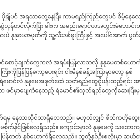
 ပို၍ပင် အရသာတွေ့နေပြီး ကာမရည်ကြည်တွေပင် စိမ့်နေလ
ဆွဲလှန်တင်လိုက်ပြီး ခါးက အမည်းရောင်ဇာအတွင်းခံဘောင်း
ဲ နုနုမေအဖုတ်ကို သူ့လီးဒစ်ဖူးကြီးနှင့် အပေါ်အောက် ပွတ်
ာင်စောင့်ချက်တွေကလဲ အရမ်းမြန်လာသလို နုနုမေတစ်ယောက
းကိုပြန်ပြန်ကော့ပေးရင်း ငါးမိနစ်ခန့်အကြာမှာတော့ နှစ်
ာင်လဲ နုနုမေအဖုတ်ထေဲ သုတ်ရည်တွေငိုပန်းထည့်ရင်း အ
ာ ဖင်မှာပျေကံနေသည့် ရဲမောင်၏သုတ်ရည်တွေကိုဆေးပြီးမှ
ိုက်ရမှ နေသာထိုင်သာရှိလေသည်။ မဟုတ်လျှင် စိတ်ကဟိုတွေး
မစိုက်နိင်ဖြစ်လေ့ရှိသည်။ ကျောင်းမှာလဲ နုနုမေကို သဘောက
ု့ပြန်တတ် နှစ်ယောက်ရှိလေသည်။ သူတို့နှစ်ဦးစလုံးမှာ ဆယ်တ