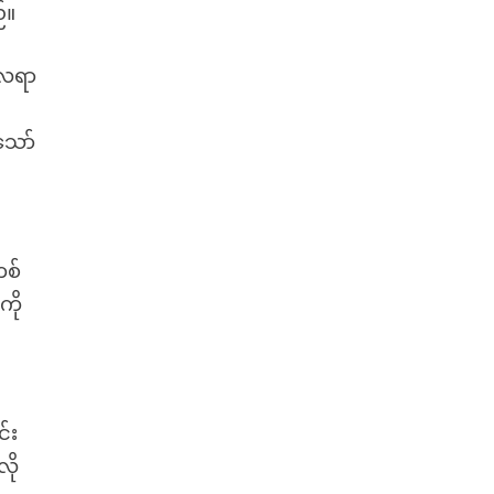
်။
လေရာ
သော်
တစ်
ကို
င်း
လို