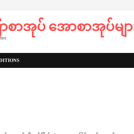
ပြာစာအုပ် အောစာအုပ်မျာ
ies
DITIONS