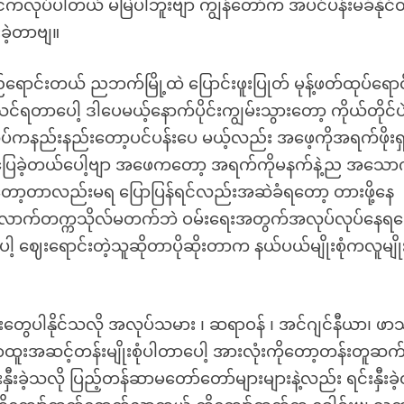
င်ကလုပ်ပါတယ် မမြဲပါဘူးဗျာ ကျွန်တော်က အပင်ပန်းမခံနိုင
ခဲ့တာဗျ။
ရောင်းတယ် ညဘက်မြို့ထဲ ပြောင်းဖူးပြုတ် မုန့်ဖတ်ထုပ်ရောင
ပေါ့ ဒါပေမယ့်နောက်ပိုင်းကျွမ်းသွားတော့ ကိုယ်တိုင်ပ
်ကနည်းနည်းတော့ပင်ပန်းပေ မယ့်လည်း အဖေ့ကိုအရက်ဖိုးရ
င်ပြေခဲ့တယ်ပေါ့ဗျာ အဖေကတော့ အရက်ကိုမနက်နဲ့ည အသော
တော့တာလည်းမရ ပြောပြန်ရင်လည်းအဆဲခံရတော့ တားဖို့နေ
ှစ်လောက်တက္ကသိုလ်မတက်ဘဲ ဝမ်းရေးအတွက်အလုပ်လုပ်နေရတ
 ဈေးရောင်းတဲ့သူဆိုတာပိုဆိုးတာက နယ်ပယ်မျိုးစုံကလူမျိုးစု
ွေပါနိုင်သလို အလုပ်သမား ၊ ဆရာဝန် ၊ အင်ဂျင်နီယာ၊ ဖ
၊ ရာထူးအဆင့်တန်းမျိုးစုံပါတာပေါ့ အားလုံးကိုတော့တန်းတူဆ
ှီးခဲ့သလို ပြည့်တန်ဆာမတော်တော်များများနဲ့လည်း ရင်းနှီးခဲ