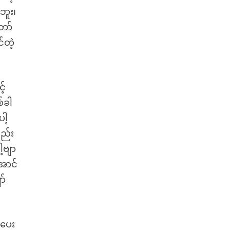
ဘူး၊
တော်
်တဲ့
့်
်ခါ
ါ့
ျည်း
့ဗျာ
ောင်
ာ်
းပေး