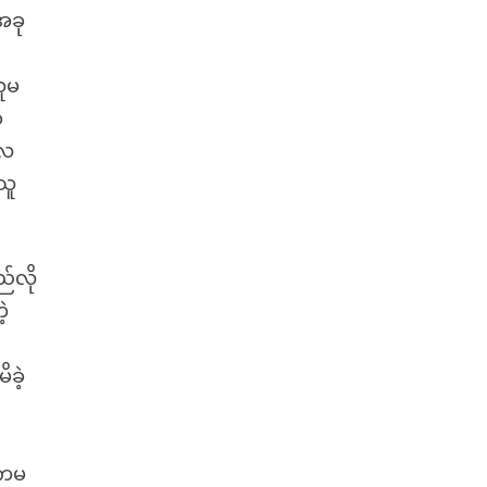
အခု
သူမ
်
လေ
သူ
ည်လို
ဲ့
ခဲ့
်ကမ