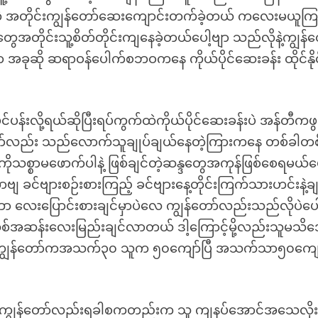
ဲ့ အတိုင်းကျွန်တော်ဆေးကျောင်းတက်ခဲ့တယ် ကလေးမယူကြ
မူ့တွေအတိုင်းသူ့စိတ်တိုင်းကျနေခဲ့တယ်ပေါ့ဗျာ သည်လိုနဲ့ကျွန်
 အခုဆို ဆရာဝန်ပေါက်စဘဝကနေ ကိုယ်ပိုင်ဆေးခန်း ထိုင်နိုင
င်ပန်းလို့ရယ်ဆိုပြီးရပ်ကွက်ထဲကိုယ်ပိုင်ဆေးခန်းပဲ အန်တီကဖွင
တော်လည်း သည်လောက်သူချုပ်ချယ်နေတဲ့ကြားကနေ တစ်ခါတစ
စ္စာမဖောက်ပါနဲ့ ဖြစ်ချင်တဲ့ဆန္ဒတွေအကုန်ဖြစ်စေရမယ်ပေ
ဗျ ခင်ဗျားစဉ်းစားကြည့် ခင်ဗျားနေ့တိုင်းကြက်သားဟင်းနဲ့ခ
လေးပြောင်းစားချင်မှာပဲလေ ကျွန်တော်လည်းသည်လိုပဲပေါ
သစ်အဆန်းလေးမြည်းချင်လာတယ် ဒါ့ကြောင့်မို့လည်းသူမသိအ
ပြီ ကျွန်တော်ကအသက်၃၀ သူက ၅၀ကျော်ပြီ အသက်သာ၅၀ကျေ
်တက်တာကျွန်တော်လည်းရခါစကတည်းက သူ ကျနပ်အောင်အသေလို