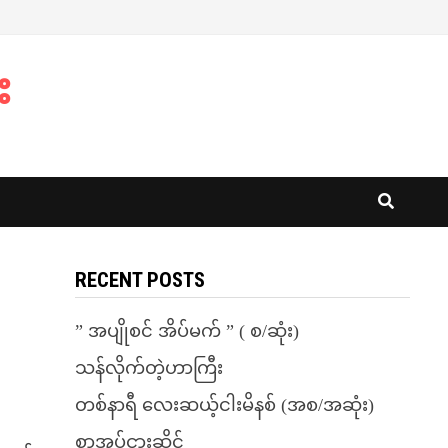
း
RECENT POSTS
” အပျိုစင် အိပ်မက် ” ( စ/ဆုံး)
သန်လိုက်တဲ့ဟာကြီး
တစ်နာရီ လေးဆယ့်ငါးမိနစ် (အစ/အဆုံး)
စာအုပ်ငှားဆိုင်