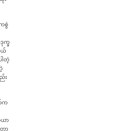
ကစွဲ
ုက္ခ
တယ်
ါတဲ့
ဲ့
ည်း
စ်က
သာယာ
တော့