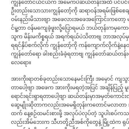
ကျွန်တော်ငယ်ငယ်က အမေကပဲဆယ်တန်းအထိ ပင်ပင်ပန်း
ဦးတည်းသောသားကျွန်တော့်ကို ဆရာဝန်အရမ်းဖြစ်စေချ
ဝမ်းနည်းမိသားဗျာ အဖေလားအဖေအကြောင်းကတော့ မ
င်မူ့တာ ဝန်မကျေခဲ့ဖူးလို့ပြောရမယ် ဘယ်တုန်းကမှကော
သူက မိန်းမကိစ္စရယ် အရက်ရယ်ပဲသိတာဗျ ဘာအလုပ်မှ
ရရင်နှိပ်စက်လိုက် ကျွန်တော့်ကို ကန်ကျောက်လိုက်နဲ
ကျွန်တော်ရော ခါးစည်းခံခဲ့ရတာဗျ ကျွန်တော်ဆယ်တန်
လေရော။
အားကိုးရာတစ်ခုတည်းသောနေမင်းကြီး အမှောင် ကျသွာ
တာပေါ့ဗျာ အဖေက အားကိုးမရတဲ့အပြင် အချိန်ပြည့် မူး
ရောင်းရင်းရှာရတာပေါ့ဗျာ ဆယ်တန်းမှာအမှတ်ကောင်းလ
ဆွေမျိုးဆိုတာကလည်းအမေရှိတုန်းကတောင်မလာတာ အခ
ထက် နေ့စဉ်ထမင်းစားဖို့ အလုပ်ပဲလုပ်တဲ့ သူပါးစပ
လည်းအိမ်ဘေးက သီဟတို့ညီအစ်ကိုတွေနဲ့ မြို့ထဲက ရုပ်ရ