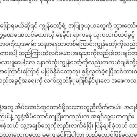
ောရမယ်ဆိုရင် ကျွန်တော့်ရဲ့ အပြုစုယုယတွေကို ဘွားတော်
တွေ့ခဏခဏလင်မယားလို နေခိုင်း ရာကနေ သူကလက်ထပ်ခွင့်
့်ဘဝကိုသူအရမ်း သနားနေတာတစ်ကြောင်းကျွန်တော့်ကိုလည်းဒ
ါတာပေါ့ သည်ကြားထဲလင်မယားအရသာကိုလည်းခံစားချင်
းဖူးပေါ့လေ နောက်ဆုံးကျွန်တော့်ကိုလည်းတကယ်ချစ်လို့ပ
ာင်းကြောင့် မဖြစ်နိုင်တော့ဘူး စွန့်လွှတ်ခဲ့ရပြီထင်ထားတ
သည်အခွင့်အရေးကို လက်လွှတ်ဖိ့်ုမဖြစ်နိုင်ဖူးလေ အဖေကလ
ဲ့အတူ အိမ်ထောင်ထူထောင်ဖို့သဘောတူညီလိုက်တယ်။ အချ
မေးကြပါနဲ့ သူနဲ့အိမ်ထောင်ကျပြီးကတည်းက အရင်သူ့ယောကျာ်း
းခဲ့တယ် သူ့အချစ်တွေကိုလည်းလက်ခံပြီး ပြန်ချစ်ခဲ့တယ် 
ေါ့ သူ့သားတွေကတော့ မကျေနပ်ကြပါဘူး သည်တောင်ပြန်မလာ