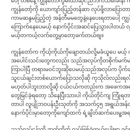
ပေါ့ တစ်နေ့ ကျွန်တော်ကွမ်းယာဆိုင်ညဘက်သိမ်းခါန
ကျွန်တော့်ကို ယောကျာ်းပြည့်တန်ဆာ လုပ်ဖို့လာပြေ
ကာမဆန္ဒမပြည့်တဲ့ အန်တီမမတွေနဲ့နေပေးရတာပေါ့
ကြောက်နေပေမယ့် နောက်ပိုင်းအဆင်ပြေသွားပါတယ် လူပေ
မယ့်တကယ့်လက်တွေ့မှာတော့ခက်တယ်ဗျ။
ကျွန်တော်က ကိုယ့်ကိုယ်ကိုချောတယ်လို့မခံယူပေ မယ
အပေါင်းသင်းတွေကလည်း သည်အလုပ်ကိုတစိုက်မက်မက
ကြာပါပြီ တရားမဝင်ဘူးဆိုပေမယ့်သည်အလုပ်က ပိုက
သူငယ်ချင်းတစ်ယောက်ပြောသလိုဆို ကုသိုလ်လည်းရလီး
မဟုတ်ပါဘူးဘာလို့ဆို ငယ်ငယ်ကတည်းက အဖေကအမေ့ကို
တွေမြင်ခဲ့ရတော့ သိနေပြီးသားပါ ကိုယ်တိုင်ကျ ကြု
တာပါ လူပျိုဘဝပန်းဦးသုတ်ကို အသက်၄၅ အရွယ်အန်တီ
နောက်ပိုင်းမှာတော့ကိုကျော်ထက် ရဲ့ချိတ်ဆက်ပေးမူ့အ
သည်လုပ်ငန်းကို ဆက်တိုက် လုပ်ဖြစ်ခဲ့တယ်ပေါ့ဗျာ ခင