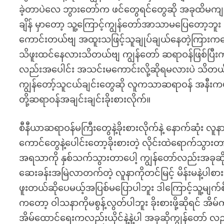
ခဲ့တာပဲလေ ဘွားတော်က ဖင်တွေရင်တွေဆို အခုထိမကျသေးဖ
ချိန် မှာတော့ သူ့ကြောင့်ကျွန်တော်အာသာမပြေတော့ဘူး
ကောင်းတယ်ဗျ အထူးသဖြင့်သူချုပ်ချယ်နေတဲ့ကြားကနေ
သိဖူးထင်နေလားသိတယ်ဗျ ကျွန်တော် ဆရာဝန်ဖြစ်ပြီ
လည်းအပေါင်း အသင်းမကောင်းလို့ဆိုရမလားပဲ သိတယ်
ကျွန်တော့်သူငယ်ချင်းတွေဆို လူကသာဆရာဝန် အနီး
တို့ဆရာဝန်အချင်းချင်းခိုးစားလိုက်။
စီနီယာဆရာဝန်မကြီးတွေနဲ့ခိုးစားလိုက်နဲ့ နောက်ဆုံး လူ
ကောင်တွေနဲ့ပေါင်းတော့ခိုးစားတဲ့ လိုင်းထဲရောက်သွားတ
အရသာကို နှစ်သက်သွားတာပေါ့ ကျွန်တော်လည်းအခုဆို 
ဆေးခန်းအမြဲလာတက်တဲ့ လူနာကိုတင်မြင့် မိန်းမနဲ့ပါစ
ဖူးတယ်ဆိုပေမယ့်အပြစ်မပြောပါဘူး ဒါကြောင့်သူ့မျက်စိ
ကတော့ ဝါသနာကိုမစွန့်လွတ်ပါဘူး ခိုးစားဖို့ဆိုရင် အ
အိမ်ထောင်ရေးကလည်းယိုင်နဲ့နဲ့ပါ အခုဆိုကျွန်တော် လ