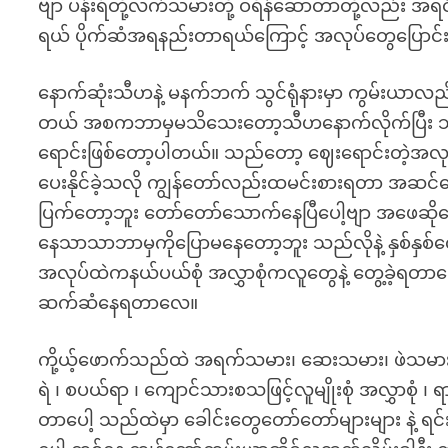
ဗျာ ပန်းရံတို့လက်သမားတို့ ဝရိန်ဆောတာတို့လည်း အရ
ရယ် ပိုက်ဆံအရနည်းတာရယ်ကြောင့် အလုပ်တွေပြောင်း
နောက်ဆုံးသီဟနဲ့ မနက်ဘက် သွင်ရုံနားမှာ ကွမ်းယာလည်
တယ် အစကဘာမှမသိသေးတော့သီဟနောက်လိုက်ပြီး သင်ရတာ
ရောင်းဖြစ်တော့ပါတယ်။ သည်တော့ ဈေးရောင်းတဲ့အလုပ
ပေးနိုင်ခဲ့သလို ကျွန်တော်လည်းထမင်းစားရတာ အဆ
ပြက်တော့ဘူး တော်တော်သောက်နေပြီပေါ့ဗျာ အဖေဆို
နေသာသာဘာမှကိုပြောမနေတော့ဘူး သည်လိုနဲ့ နှစ်န
အလုပ်ထဲကနယ်ပယ်စုံ အလွှာစုံကလူတွေနဲ့ တွေ့ခဲ့ရတာပေါ့
ဆက်ဆံနေရတာလေ။
ကို့ယ့်ဖောက်သည်ထဲ အရက်သမား၊ ဆေးသမား၊ ဖဲသမားတ
ရဲ ၊ စပယ်ရာ ၊ ကျောင်သားစသဖြင့်လူမျိုးစုံ အလွှာစုံ 
တာပေါ့ သည်ထဲမှာ ခေါင်းတွေတော်တော်များများ နဲ့ ရင်းန