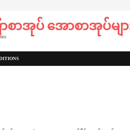
ပြာစာအုပ် အောစာအုပ်မျာ
ies
DITIONS