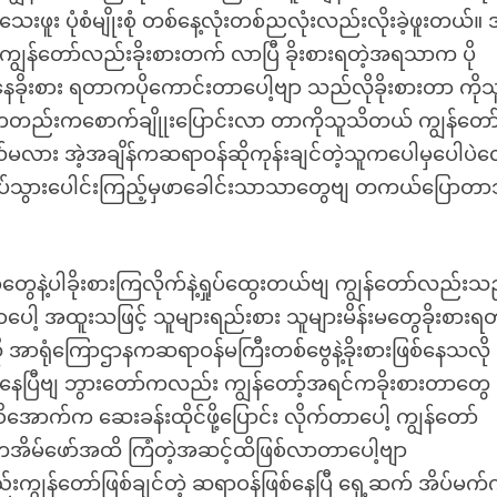
ူး ပုံစံမျိုးစုံ တစ်နေ့လုံးတစ်ညလုံးလည်းလိုးခဲ့ဖူးတယ်။ 
 ကျွန်တော်လည်းခိုးစားတက် လာပြီ ခိုးစားရတဲ့အရသာက ပို
ခိုးစား ရတာကပိုကောင်းတာပေါ့ဗျာ သည်လိုခိုးစားတာ ကို
းကတည်းကစောက်ချိုုးပြောင်းလာ တာကိုသူသိတယ် ကျွန်တော
မလား အဲ့အချိန်ကဆရာဝန်ဆိုကုန်းချင်တဲ့သူကပေါမှပေါပဲ
ကပ်သွားပေါင်းကြည့်မှဖာခေါင်းသာသာတွေဗျ တကယ်ပြောတာ
နာတွေနဲ့ပါခိုးစားကြလိုက်နဲ့ရှုပ်ထွေးတယ်ဗျ ကျွန်တော်လည်းသ
ာပေါ့ အထူးသဖြင့် သူများရည်းစား သူများမိန်းမတွေခိုးစားရတ
အာရုံကြောဌာနကဆရာဝန်မကြီးတစ်ဗွေနဲ့ခိုးစားဖြစ်နေသလို
ားနေပြီဗျ ဘွားတော်ကလည်း ကျွန်တော့်အရင်ကခိုးစားတာတွေ မိ
အောက်က ဆေးခန်းထိုင်ဖို့ပြောင်း လိုက်တာပေါ့ ကျွန်တော်
ိမ်ကအိမ်ဖော်အထိ ကြံတဲ့အဆင့်ထိဖြစ်လာတာပေါ့ဗျာ
ည်းကျွန်တော်ဖြစ်ချင်တဲ့ ဆရာဝန်ဖြစ်နေပြီ ရှေ့ဆက် အိပ်မက