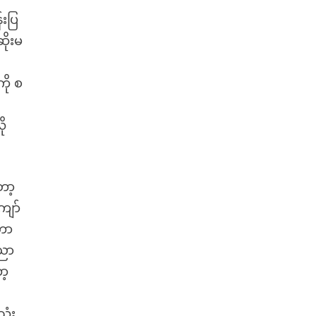
းပြ
ိုးမ
ို စ
ို
ော့
ျော်
ရတာ
ပညာ
ာ့
ုံး