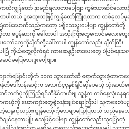
ထဲကျွန်တော် နာမည်ရလာတာပေါ့ဗျာ ကွမ်းယာဆိုင်လေးဗန်
လာပါတယ် ူအထူးသဖြင့်ကျွန်တော်ကြုံရတာက တစ်ခုလပ်မုဆ
ဲတမ်းဖောက်သည်ကတော့ မရှိသေးဖူးပေါ့ဗျာ ကျွန်တော်တို့
ိုတာ စပွန်ဆာကို ခေါ်တာပါ အဘိုးကြီးတွေကောင်မလေးတွေက
းတော်တွေကိုချိတ်လို့ခေါ်တာပါ ကျွန်တော်လည်း ချိတ်ကြီး
ာပါပြီ ကိုယ်တွေ့လိုက်ရင် ကာမဆန္ဒဦးစားပေးတွေ ပဲဖြစ်နေသလ
ဆင်မပြေသေးဖူးပေါ့ဗျာ။
ကျောက်မြောင်းတိုက် ၁၁က ဘွားတော်ဆီ ရောက်သွားခဲ့တာကတ
 အန်တီဒေါ်သန်းဆင့်က အသက်၄၄နှစ်ရှိပြီဆိုပေမယ့် သုံးဆယ်က
တက်ပုံကိုကြည့်ရင်သိနိုင်တယ်ဗျ သူနဲ့က တစ်နေ့လုံးနေ
ကယ့်ကို ယောကျာ်းတွေစွဲလန်းချင်စရာကြီးပါ သူကခေတ်
ျင်တဲ့ဆန္ဒကိုလည်းကျွန်တော့်ကိုသေချာပြောပြတယ် သည်နေတေ
းခံချင်နေတာမျိုး စသဖြင့်ပေါ့ဗျာ ကျွန်တော်လည်းသူပြောတဲ့
ါ့ ဒေါ်သန်းဆင့်က မုဆိုးမ ကလေးသုံးယောက်အမေပါ သူ့သားသ