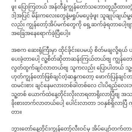
ဖူး ပြောကြတယ် အန်တီနဲ့ကျွန်တော်သဘောတူညီထားတ
ဒါ့အပြင် မိန်းကလေးတွေနဲ့မရှုပ်မပွေခဲ့ဖူး သူချုပ်ချယ်
လည်း ကျွန်တော့်အိပ်မက်တွေကို ရှေ့ဆက်ခဲ့ရတာပေါ့ဗျာ
အခြေအနေရောက်ခဲ့ပြီပေါ့။
အစက ဆေးရုံကြီးမှာ ထိုင်ခိုင်းပေမယ့် စိတ်မချလို့ရယ် ပ
ပေးခဲ့တာပေါ့ လူ့စိတ်ဆိုတာဆန်းကြယ်တယ်ဗျ ကျွန်
လွတ်ထွက်ချင်လာတယ်ဗျ သူကလည်း ပြောပါတယ် သူ့ကိုသ
ဟုတ်ကျွန်တော်ဖြစ်ချင်တဲ့ဆန္ဒကတော့ ဖောက်ပြန်ချင်တာ
ထမင်းစား ချင်နေမလားတစ်ခါတစ်လေ ငါးပိရည်လေးဘာ 
သူ့တစ် ယောက်ထဲနေ့တိုင်းလိုးလာရတာရိုးလာပြီဗျ အ
ခိုးစားတက်လာတယ်ပေါ့ ပေါင်းလာတာ ၁၀နှစ်ရှိလာ
တာ။
ဘွားတော်နေ့တိုင်းကျွန်တော့်လီးဝင်မှ အိပ်ပျော