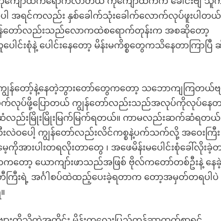
ီး ကိုကျော်ထက်ရောက်လာတယ် ကိုကျော်ထက်က ခေါင်းဗျ သူ
ာတာပါ အရင်ကလည်း နှစ်ခေါက်သုံးခေါက်လောက်လုပ်ဖူးပါတယ
 ကျွန်တော်လည်းသည်လောကထဲစရောက်တုန်းက အစဆိုတော့
ါင်းစုံနဲ့ ပေါင်းနေတော့ မိန်းမကိစ္စတွေကသိနေတာကြာပြီ ဆ
့် ကျွန်တော့်နဲ့နေတဲ့ဘွားတော်တွေကတော့ သဘောကျကြတယ်ဗ
်လုပ်ဖို့ပြောတယ် ကျွန်တော်လည်းသည်အလုပ်ကိုလုပ်နေ
်ဆံလည်းမြိုးမြိုးမြက်မြက်ရတယ်။ ကာမလည်းဆက်ဆံရတယ်ပ
လဲဝပေါ့ ကျွန်တော်လည်းလိင်ကစ္စနဲ့ပက်သက်လို့ အဝေးကြီး
အားပါးတရလိုးတာတွေ ၊ အဖေမိန်းမပေါင်းစုံခေါ်လိုးခဲ့
ံရတာကတော့ ယောကျာ်းဖာသည်အဖြစ် ဗိုလ်ကတော်တစ်ဦးနဲ့ နေခဲ
ကြီးရဲ့ အင်္ဂါစပ်ထဲထည့်ပေးခဲ့ရတာက တော့အမှတ်တရပါပဲ
ရ။
်ဗျားတို့သိတဲ့အတိုင်း မိန်းကလေးပြည့်တန်ဆာထက်စာရင်