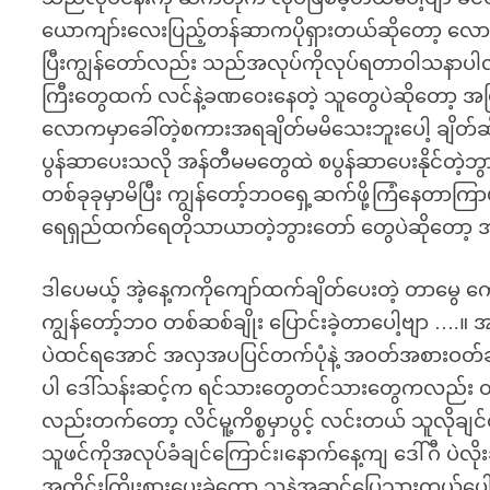
ယောကျာ်းလေးပြည့်တန်ဆာကပိုရှားတယ်ဆိုတော့ လောက
ပြီးကျွန်တော်လည်း သည်အလုပ်ကိုလုပ်ရတာဝါသနာပါ
ကြီးတွေထက် လင်နဲ့ခဏဝေးနေတဲ့ သူတွေပဲဆိုတော့ အမြ
လောကမှာခေါ်တဲ့စကားအရချိတ်မမိသေးဘူးပေါ့ ချိတ်ဆ
ပွန်ဆာပေးသလို အန်တီမမတွေထဲ စပွန်ဆာပေးနိုင်တဲ့ဘွာ
တစ်ခုခုမှာမိပြီး ကျွန်တော့်ဘဝရှေ့ဆက်ဖို့ကြံနေတာကြ
ရေရှည်ထက်ရေတိုသာယာတဲ့ဘွားတော် တွေပဲဆိုတော့ အ
ဒါပေမယ့် အဲ့နေ့ကကိုကျော်ထက်ချိတ်ပေးတဲ့ တာမွေ 
ကျွန်တော့်ဘဝ တစ်ဆစ်ချိုး ပြောင်းခဲ့တာပေါ့ဗျာ ….။
ပဲထင်ရအောင် အလှအပပြင်တက်ပုံနဲ့ အဝတ်အစားဝတ်ဆင်
ပါ ဒေါ်သန်းဆင့်က ရင်သားတွေတင်သားတွေကလည်း တ
လည်းတက်တော့ လိင်မူ့ကိစ္စမှာပွင့် လင်းတယ် သူလိုခ
သူဖင်ကိုအလုပ်ခံချင်ကြောင်း၊နောက်နေ့ကျ ဒေါ်ဂီ ပဲလို
အတိုင်းကြိုးစားပေးခဲ့တော့ သူနဲ့အဆင်ပြေသွားတယ်ပေ