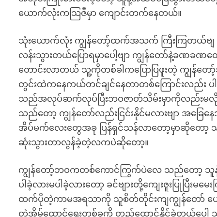
ယောက်လုံးကသြဇီမှာ ကျောင်းတက်နေတယ်။
သုံးယောက်လုံး ကျွန်တော့်ထက်အသက် ကြီးကြတယ်ဗျ ပြ
လန်းသွားတယ်ပြောရမှာပေါ့ဗျာ ကျွန်တော်နဲ့ခဏခဏ
တောင်းလာတယ် သူ့ကိုတစ်ခါကပြောပြဖူးတဲ့ ကျွန်တော
တွင်းထဲကနေကယ်တင်ချင်နေတာတစ်ကြောင်းလည်း ပ
သည်အလုပ်ဆက်လုပ်ပြီးဘဝဇာတ်သိမ်းမှာကိုလည်းမလိုလာ
သည်တော့ ကျွန်တော်လည်းငြင်းနိုင်မလားဗျာ အခြေနေအကြေ
အိပ်မက်လေးတွေအခု ပြန်ရှင်သန်လာတော့မှာဆိုတော့ 
ဆုံးသွားတာလွန်ခဲ့တဲ့လကပဲဆိုတော့။
ကျွန်တော့်ဘဝကတစ်ကောင်ကြွက်ပဲလေ သည်တော့ သူန
ပါခဲ့လားမပါခဲ့လားတော့ ခင်ဗျားတို့ကျေးဇူးပြုပြီးမ
ထက်ပိုတဲ့ကာမအရသာကို သူစိတ်တိုင်းကျကျွန်တော် ပေ
တဲ့အိမ်ထောင်ရေးတစ်ခုကို တည်ထောင်နိုင်ခဲ့တယ်ပ