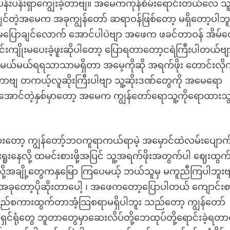
ပန်းရှာကျွေးခဲ့တာဗျ။ အမေကကုန်စိမ်းရောင်းတယ်လေ သူ
င်တဲ့အမေက အခုကျွန်တော် ဆရာဝန်ဖြစ်တော့ မရှိတော့ပါဘူ
ပြောချင်လောက် အောင်ပါပဲဗျာ အဖေက ဖခင်တာဝန် အိမ်
င်းကျိုးမပေးခဲ့ဖူးဆိုပါတော့ ပြောရတာတော့ငရဲကြီးပါတယ်ဗျ
မယ်မယ်ရရသာသာမရှိတာ အမေ့ကိုဆို အရက်ဖိုး တောင်းလို
့နေတာဗျ တကယ့်လူဆိုးကြီးပါဗျာ သူ့ဆိုးဒဏ်တွေကို အမေရော
းအောင်တဲ့နှစ်မှာတော့ အမေက ကျွန်တော်ရောသူ့ကိုရောထားသွ
းတော့ ကျွန်တော့်ဘဝကူရာကယ်ရာမဲ့ အမှောင်ထဲလမ်းပျောက်ခ
ရူးနေလို့ ထမင်းစားဖို့အပြင် သူ့အရက်ဖိုးအတွက်ပါ ဈေးထွက
ို့အချို့တွေကနှမြော ကြပေမယ့် ဘယ်သူမှ မကူညီကြပါဘူးဗ
ုတော့ပိုဆိုးတာပေါ့ ၊ အဖေကတော့ပြောပါတယ် ကျောင်းစ
်ကသည်စကားထွက်တာအံ့သြစရာမရှိပါဘူး သည်တော့ ကျွန်တော်
ှင်ရုံတွေ ဘူတာတွေမှာဆေးလိပ်တို့ဘေထုပ်တို့ရောင်းခဲ့ရတာ