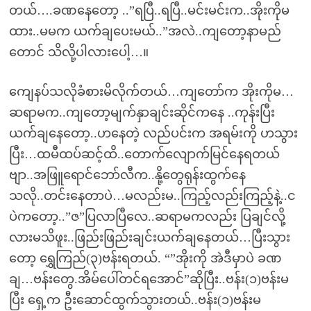
တယ်….ခဏနေတော့ ..”ရပြီ..ရပြီ..မင်းမင်းက..အိုးကိုမ
ထား..မမက ယက်ချပေးမယ်..”အလဲ..ကျတော့နာမည်
တောင် သိလို့ပါလားပေါ့…။
ကျေနပ်သလိုခံစားမိလိုက်တယ်…ကျတော်က အိုးကိုမ…
ဆရာမက..ကျတော့မျက်နှာချင်းဆိုင်ကနေ ..ကုန်းပြီး
ယက်ချနေတော့..ဟနေတဲ့ လည်ပင်းက အရမ်းကို ဟသွား
ပြီး…ထမီထပ်ဆင့်ထိ..တောက်လျောက်မြင်နေရတယ်
ဗျာ..အဖြူရောင်ဘော်လီက..နို့တွေရုန်းထွက်နေ
သလို..တင်းနေတာပဲ…မလည်းမ..ကြည့်လည်းကြည့်နဲ့..င
ပဲကတော့..”ဇ”ပြလာပြီလေ..ဆရာမကလည်း ပြချင်လို့
လားမသိဖူး..ဖြည်းဖြည်းချင်းယက်ချနေတယ်…ပြီးသွား
တော့ ရွှေကြည်(၃)ဗန်းရတယ်. “”အိုးကို အဲဒီမှာပဲ ခဏ
ချ…ဗန်းတွေ.အိမ်ပေါ်တင်ရအောင်”ဆိုပြီး..ဗန်း(၁)ဗန်းမ
ပြီး ရှေ့က ဦးဆောင်ထွက်သွားတယ်..ဗန်း(၁)ဗန်းမ