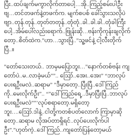
ပြီး..ထပ်ချက်မကွာလိုက်တာပေါ့…အို..ကြည့်စမ်းပါဦး
ဗျ…တင်တဖက်နဲ့တဖက်က. မျက်စပစ် ခေါ်သွားသလိုပဲ
ဗျာ..တုန်.တုန်..တုတ်တတုန်..တုံတုံ..ခါ..ခါ.ခါ..တုံခါကြီး
ပေါ့..အိမ်ပေါ်လည်းရောက်..ဗြုန်းဆို…ဗန်းကိုကုန်းချလိုက်
တော့..စိတ်ထဲက.”ဟာ…သွားပြီ..”သူ့ဖင်နဲ့ ငါ့လီးတိုက်
ပြီ..။
”တော်သေးတယ်.. ဘာမှမပြောဘူး…”နောက်တစ်ဗန်း ကျ
တော်ပဲ..မ..လာခဲ့မယ်””.. ဪ..အေး..အေး” “ဘာလုပ်
ပေးရဦးမလဲ..ဆရာမ” ”ဒီမှာတော့..ပြီးပြီ..ဒေါ်ကြည်
ကို..မေးလိုက်ဦး”.. “”ဒေါ်ကြည်ရေ့..ဒီမှာပြီးပြီ..ဘာလုပ်
ပေးရဦးမလဲ””’လုပ်စရာတော့.မရှိတော့
ဘူး….ဪ.ဒါနဲ့..ငါတို့ကတစ်ပတ်လောက် ကြာမှာဆို
တော့..ဆရာမ လိုအပ်တာရှိရင်..လုပ်ပေးလိုက်ပါ
ဦး”.”ဟုတ်ကဲ့..ဒေါ်ကြည်..ကျတော်ပြန်တော့မယ်