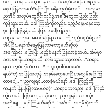
တော့..ဆရာမဆီသွား..နှုတ်ဆက်အနမ်းပေးပြီး..ဧည့်ခံမ
နေပဲ ပြန်လာမယ်”ပြောပြီး..ခရီးထွက်ခဲ့တယ်… အလှူမှာ
ညအိပ် အလုပ်တွေဝိုင်းလုပ်နဲ့.အချိန်တွေတဖြည်းဖြည်း
ကုန်သွားတယ်..ဒေါ်ကြည်ကိုလည်း..ဧည့်ခံနေ့မနေတော့
ဖူး..ကြိုပြန်နှင့်မယ်ပြော…ဒေါကြည်က
လည်း..ဆရာမ.အဆင်ပြေရဲ့လား…တို့လည်းဧည့်ခံညထိ
အိပ်ပြီး..နောက်နေ့မှပြန်လာတော့မယ်ဆိုတဲ့
အကြောင်း..ပြောပြီး..ဧည့်ခံမနက်ပြန်လာခဲ့တယ်..အိမ်မှာ
ခဏနားပြီး..ဆရာမဆီ..တန်းသွားတော့တာပဲ…”ဆရာမ
ရယ်..လွမ်းလိုက်တာ…”..”တူတူပါပဲမင်းမင်း
ရယ်”တဲ့.အပြန်အလှန်..အနမ်းတွေပေးပြီး.အလွမ်းဖြေကြ
တာပေါ့.. “”ညကျရင်..လာခဲ့မယ်နော်..ဒေါ်ကြည့်တို့
က.နက်ဖြန်..ပြန်လာမယ်တဲ့”..ဆရာမကလည်း..ဒေါ်ကြည်
တို့လာရင်..ပြန်တော့မှာဆိုတော့..ညကျရင်..အားလုံး
အတိုးချ …ချစ်ကြမယ်နော်.”..”အင်းပါ..အရမ်းပိုတယ်