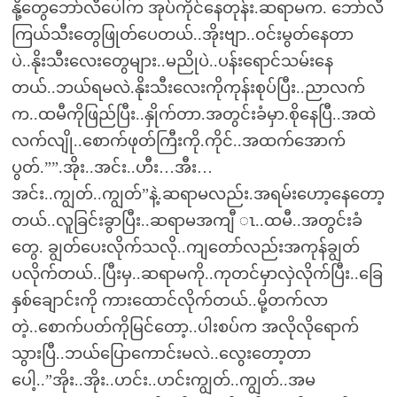
နို့တွေဘော်လီပေါ်က အုပ်ကိုင်နေတုန်း.ဆရာမက. ဘော်လီ
ကြယ်သီးတွေဖြုတ်ပေတယ်..အိုးဗျာ..ဝင်းမွတ်နေတာ
ပဲ..နိုးသီးလေးတွေများ..မညိုပဲ..ပန်းရောင်သမ်းနေ
တယ်..ဘယ်ရမလဲ.နိုးသီးလေးကိုကုန်းစုပ်ပြီး..ညာလက်
က..ထမီကိုဖြည်ပြီး..နှိုက်တာ.အတွင်းခံမှာ.စိုနေပြီ..အထဲ
လက်လျို..စောက်ဖုတ်ကြီးကို.ကိုင်..အထက်အောက်
ပွတ်.””.အိုး..အင်း..ဟီး…အီး…
အင်း..ကျွတ်..ကျွတ်”နဲ့.ဆရာမလည်း.အရမ်းဟော့နေတော့
တယ်..လူခြင်းခွာပြီး..ဆရာမအကျီ ၤ..ထမီ..အတွင်းခံ
တွေ. ချွတ်ပေးလိုက်သလို..ကျတော်လည်းအကုန်ချွတ်
ပလိုက်တယ်..ပြီးမှ..ဆရာမကို..ကုတင်မှာလှဲလိုက်ပြီး..ခြေ
နှစ်ချောင်းကို ကားထောင်လိုက်တယ်..မို့တက်လာ
တဲ့..စောက်ပတ်ကိုမြင်တော့..ပါးစပ်က အလိုလိုရောက်
သွားပြီ..ဘယ်ပြောကောင်းမလဲ..လွေးတော့တာ
ပေါ့..”အိုး..အိုး..ဟင်း..ဟင်းကျွတ်..ကျွတ်..အမ