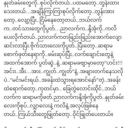
နှုတ်ခမ်းတွေကို..စုပ်လိုက်တယ်..ပထမတော့..တွန်းထား
သေးတယ်…အချိန်ကြာကြာစုပ်လိုက်တော့..တွန်းအား
တော့..လျော့ပြီး..ငြိမ်နေတော့တယ်..ဘယ်လက်
က..တင်သားတွေကိုပွတ်…ညာလက်က..နို့အုံကို..ကလိ
ပေးလိုက်တယ်..ညာလက်ကတဖြည်းဖြည်းအောက်လျော
ဆင်းလာပြီး.ဗိုက်သားလေးကိုပွတ်..ပြီးတော့..ဆရာမ
စောက်ဖုတ်နေရာကို..ဖမ်းဆုပ်ပြီး..လက်ချောင်းတွေနဲ့
အထက်အောက် ပွတ်ဆွဲ..နဲ့..ဆရာမခဗျာမှာတော့”ဟင်း!!!
အင်းး..အီး…အား..ကျွတ်..ကျွတ်”နဲ့..အဖျားတက်နေသလို
ပဲ..”မင်းမင်းရယ်..အခန်းထဲသွားရအောင်နော်”တဲ့..အခန်း
ထဲရောက်တော့..ကုတင်မှာ.. ခြေတွဲလောင်းထိုင်..ဘယ်
လက်က ဆရာမကိုဖတ်.ညာလက်ကနို့အုံကိုပွတ်..နှုတ်ခမ်း
လေးကိုစုပ်..လျှာလေးနဲ့ ကလိနဲ့.အလုပ်ဖြစ်နေ
တယ်..ကြယ်သီးတွေဖြုတ်တော့..ဝိုင်ဖြုတ်ပေးတယ်။