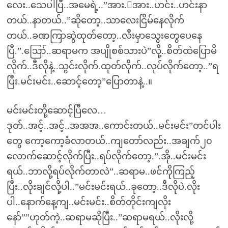
လေး..သေပါပြီ..အမေရဲ့..”အား.းအား..ဟင်း..ဟင်းနာ
တယ်..နာတယ်..”ဆိုတော့..သာလေးငြိမ်နေလိုက်
တယ်..ခဏကြာဆွဲထုတ်တော့..လီးမှာသွေးတွေပေနေ
ပြီ.”.ဪ..ဆရာမက အပျိုစစ်သားပဲ”လို့..စိတ်ထဲပြောမိ
လိုက်..ဒီလိုနဲ့..သွင်းလိုက်.ထုတ်လိုက်..လုပ်လိုက်တော့..”ရ
ပြီး.မင်းမင်း..ဆောင့်တော့”ပြောတာနဲ့..။
မင်းမင်းတို့ဆောင့်ပြီလေ…
ဒုတ်..အင့်..အင့်..အအအ..ကောင်းတယ်..မင်းမင်း”တင်ပါး
တွေ ကော့ကော့ခံလာတယ်..ကျတော်လည်း..အချက်၂၀
လောက်ဆောင့်လိုက်ပြီး..ရပ်လိုက်တော့.”.အို..မင်းမင်း
ရယ်..ဘာလို့ရပ်လိုက်တာလဲ”..ဆရာမ..ဖင်ကိုကြည့်
ပြီး..လိုးချင်လို့ပါ..”မင်းမင်းရယ်..ခုတော့..ဒီလိုပဲ.လိုး
ပါ..နောက်နေ့ကျ..မင်းမင်း..စိတ်တိုင်းကျလိုး
နော်””ဟုတ်ကဲ့..ဆရာမဆိုပြီး..”ဆရာမရယ်..လိုးလို့