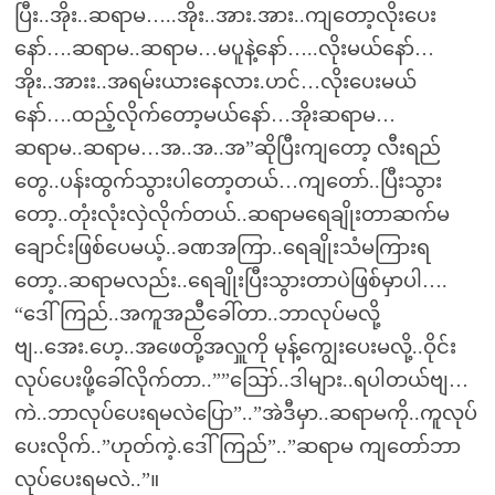
ပြီး..အိုး..ဆရာမ…..အိုး..အား.အား..ကျတော့လိုးပေး
နော်….ဆရာမ..ဆရာမ…မပူနဲ့နော်…..လိုးမယ်နော်…
အိုး..အားး..အရမ်းယားနေလား.ဟင်…လိုးပေးမယ်
နော်….ထည့်လိုက်တော့မယ်နော်…အိုးဆရာမ…
ဆရာမ..ဆရာမ…အ..အ..အ”ဆိုပြီးကျတော့ လီးရည်
တွေ..ပန်းထွက်သွားပါတော့တယ်…ကျတော်..ပြီးသွား
တော့..တုံးလုံးလှဲလိုက်တယ်..ဆရာမရေချိုးတာဆက်မ
ချောင်းဖြစ်ပေမယ့်..ခဏအကြာ..ရေချိုးသံမကြားရ
တော့..ဆရာမလည်း..ရေချိုးပြီးသွားတာပဲဖြစ်မှာပါ….
“ဒေါ်ကြည်..အကူအညီခေါ်တာ..ဘာလုပ်မလို့
ဗျ..အေး.ဟေ့..အဖေတို့အလှူကို မုန့်ကျွေးပေးမလို့..ဝိုင်း
လုပ်ပေးဖို့ခေါ်လိုက်တာ..””ဪ..ဒါများ..ရပါတယ်ဗျ…
ကဲ..ဘာလုပ်ပေးရမလဲပြော”..”အဲဒီမှာ..ဆရာမကို..ကူလုပ်
ပေးလိုက်..”ဟုတ်ကဲ့.ဒေါ်ကြည်”..”ဆရာမ ကျတော်ဘာ
လုပ်ပေးရမလဲ..”။