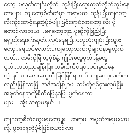
တော့..ပလုတ်ကျင်းလိုက်..ကုန်းပြီးထွေးထုတ်လိုက်လုပ်နေ
တာများ..ကျတော့စိတ်ထဲမှာ ဆရာမက..ကုန်းပြီးကျတော့
လီးကိုဆောင့်နေတဲ့ပုံစံမျိုးမြင်ရောင်လာတော့ လီး ပို
တောင်လာတယ်…မရတော့ဘူး..ပုဆိုကိုဖြည်ပြီး
ရှေ့တိုးနောက်ဆုတ်..လုပ်နေရပြီ..ပလုတ်ကျင်းပြီးသွား
တော့..ရေထပ်လောင်း..ကျတော့ဘက်ကိုမျက်နှာမူလိုက်
တယ်…ထမီကိုခြုံတဲ့ပုံစံနဲ့..ဂျိုင်းတွေပွတ်..နို့တွေ
ပွတ်..ဘယ်ညာချိန်းပြီး ထမီကိုကိုင်ရင်..ဝင်းမွတ်နေ
တဲ့.ရင်သားလေးတွေကို မြင်မြင်ရတယ်..ကျတော့လက်က
လည်းမြန်လာပြီ..အဲဒီအချိန်မှာပဲ..ထမီကိုရင်ရှားလုပ်ပြီး
အဖုတ်နေရာကိုစိတ်ပြေနပြေ. ပွတ်နေတာ
များ….အိုး.ဆရာမရယ်…။
ကျတော့စိတ်တွေမရတော့ဖူး…ဆရာမ..အဖုတ်အရမ်းယား
လို့. ပွတ်နေတဲ့ပုံစံမြင်ယောင်လာ