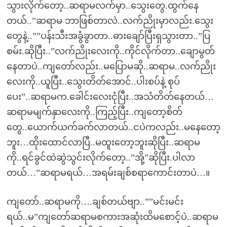
သွားလိုက်တော့..ဆရာမလက်မှာ..သွေးတွေ.ထွက်နေ
တယ်..”ဆရာမ ဘာဖြစ်တာလဲ..လက်ညိုးမှာလည်း.သွေး
တွေနဲ့..””ပန်းသီးအခွံခွာတာ..ဓားချော်ပြီးရှသွားတာ..”ပြ
စမ်း.ဆိုပြီး..”လက်ညိုးလေးကို..ကိုင်လိုက်တာ..ချောမွတ်
နေတာပဲ..ကျတော်လည်း..မပြောမဆို..ဆရာမ..လက်ညိုး
လေးကို..ယူပြီး..သွေးတိတ်အောင်..ပါးစပ်နဲ့ စုပ်
ပေး”..ဆရာမက.ခေါင်းလေးငုံပြီး..အသံတိတ်နေတယ်…
ဆရာမမျက်နှာလေးကို..ကြည့်ပြီး..ကျတော့စိတ်
တွေ..ယောက်ယက်ခက်လာတယ်..ငပဲကလည်း..မနေတော့
ဘူး…ထိုးထောင်လာပြီ..မထူးတော့ဘူးဆိုပြီး..ဆရာမ
ကို..ရင်ခွင်ထဲဆွဲသွင်းလိုက်တော့..”အို့”ဆိုပြီး.ပါလာ
တယ်…”ဆရာမရယ်…အရမ်းချစ်စရာကောင်းတာပဲ…။
ကျတော်..ဆရာမကို….ချစ်တယ်ဗျာ..””မင်းမင်း
ရယ်..မ”ကျတော်ဆရာမစကားအဆုံးထိမစောင့်ပဲ..ဆရာမ