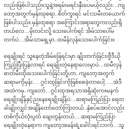
လည်းဖြစ်ပါသည်။သူနဲ့အရမ်းမရင်းနှီးပေမယ့်လည်း…ကျ
တော့အတွက်မှန်းထုစရာ..စိတ်ကူးရင် မင်းသမီးတယောက်
ဖြစ်ပါသည်။.မှန်းထုစရာ အကြောင်းအရာတွေကလည်းရှိ
တယ်လေ…မိုးလင်းလို့ သေးပေါက်ရင် အိမ်သာပေါ်မ
တက်ပဲ…အိမ်သာရှေ့မှာ..ထမိန်လှန်သေးပေါက်ခြင်း။
ရေချိုးရင် သူနေတဲ့အိမ်ခြေရင်းမှာ ချိုးတက်ခြင်း၊ဗွီဒီယို
ကြည့်ပြီးပြန်လာရင် ရေချိုးတဲ့နေရာလေးမှာပဲ…ထမီလှန်
ဓာတ်မီးထိုးသေးပေါက်ခြင်းတို့ဟာ..ကျတော့အတွက်
ဆရာမကိုမှန်း…. ဂွင်းထုခြင်းကိုဖြစ်စေခဲ့တာပေါ့…..အဲဒီ
အထဲကမှ..ကျတော်…ဂွင်းထုအရသာအရှိဆုံးက။မနက်
ရေချိုးချိန်နှင့်ညနေရေချိုးချိန်ပဲ…ဆရာမကြည်ပြာ ရေတ
ခါချိုးလျှင်အချိန်တော်တော်ကြာတယ်..နှံစပ်အောင်လည်း
တစ်ကိုယ်လုံးပွတ် ချေးတွန်းတယ်….ဆရာမကြည်ပြာ
ရေချိုးတဲ့နေရာက ကျတော့အခန်းရဲ့ခေါင်းရင်းဘက်…သူ