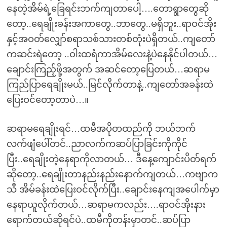
နေတဲ့အိမ်ရဲ့ခြေရင်းဘက်ကျတာပေါ့….တောရွာတွေဆို
တော့..ရေချိုးခန်းအကာတွေ..ဘာတွေ..မရှိဘူး..ရာဝင်အိုး
နှင့်အဝတ်လျှော်စရာသစ်သားတစ်တုံးပဲရှိတယ်..ကျတော်
ကဆင်းရဲတော့ ..ဝါးထရံကာအိမ်လေးနဲ့ပဲနေနိုင်ပါတယ်…
ချောင်းကြည့်ဖို့အတွက် အဆင်တော့ပြေတယ်…ဆရာမ
ကြည်ပြာရေချိုးမယ်..မြင်လိုက်တာနဲ့..ကျတော်အခန်းထဲ
ပြေးဝင်တော့တာပဲ…။
ဆရာမရေချိုးရင်…ထမီအပိုတထည်ကို ဘယ်ဘက်
လက်ဖျံပေါ်တင်..ညာလက်ကဆပ်ပြာခြင်းကိုကိုင်
ပြီး..ရေချိုးတဲ့နေရာကိုလာတယ်… ဒီနေ့ကျောင်းပိတ်ရက်
ဆိုတော့..ရေချိုးတာနည်းနည်းနောက်ကျတယ်…ကဗျာက
သီ အိမ်ခန်းထဲပြေးဝင်လိုက်ပြီး..ချောင်းနေကျအပေါက်မှာ
နေရာယူလိုက်တယ်…ဆရာမကလည်း….ရာဝင်အိုးနား
ရောက်တယ်ဆိုရင်ပဲ..ထမီကိုတန်းမှာတင်..ဆပ်ပြာ