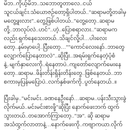
မိဘ..ကိုယ့်မိဘ..သဘောတူတာလေ..ငယ်
သူငယ်ချင်း.သံယောဇဉ်တော့ရှိပါတယ်..”ဆရာမတို့တခါမှ
မတွေ့ဖူးလား”..တွေ့ဖြစ်ပါတယ်..”တွေ့တော့..ဆရာမ
တို့..ဘာလုပ်လဲ..ဟင်”..ဟဲ့..ပြောစရာလား..”ဆရာမက
လည်း.ရှက်နေသေးတယ်..သိချင်လို့ပါ…ပါးလေး
တော့..နမ်းမှာပေါ့..ပြီးတော့…””ကောင်လေးနော်..ဘာတွေ
လျှောက်ပြောနေတာလဲ”..ဆိုပြီး..အရမ်းရှက်နေတဲ့ပုံစံ
နဲ့..မျက်နှာလေးကို..ရဲနေတာပဲ..ကျတော်လျောက်မေးနေ
တော့..ဆရာမ..ဖိန်းတိန်းရှိန်းတိန်းတွေ..ဖြစ်နေတယ်..ဘာ
စကားမှပြန်မပြောပဲ..လက်နှစ်ဖက်ကို..ပွတ်နေတယ်..။
ပြီးခါမှ..”မင်းမင်း..ခဏနေဦးနော်…ဆရာမ..ပန်းသီးသွားခွဲ
လိုက်မယ်..မင်းမင်းစားဖို့”ဆိုပြီး နောက်ဖေးဘက် ထွက်
သွားတယ်..တအောက်ကြာတော့..”အ”. ဆို ဆရာမ
အသံထွက်လာတာနဲ့…နောက်ဖေးကို..ကဗျာကယာ.လိုက်