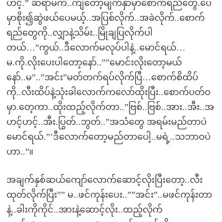
ဟင့်.” ဆရာမက..ကျတော့မျက်နှာမှာစောက်ရည်တွေ.ပေ
မှာစိုး၍ဆွဲဖယ်ပေမယ့်..အပြစ်လိုက်..အခဲလိုက်..စောက်
ရည်တွေကို..လျှာနဲ့သိမ်း..မြိုချပြလိုက်ပါ
တယ်…”ကွယ်..ဒီလောက်မလုပ်ပါနဲ့..မောင်ရယ်…
မ.ကို.လိုးပေးပါတော့နော်..””မောင်းလိုးတော့မယ်
နော်..မ”..”အင်း”မတ်တက်ရပ်လိုက်ပြီ…စောက်စိထိပ်
ကို..လီးထိပ်နဲ့သုံးခါလောက်ကလော်ထိုးပြီး..စောက်ပတ်ဝ
မှာ.တေ့ကာ..ထိုးထည့်လိုက်တာ..”ဗြစ်..ဗြစ်..အား..အီး..အ
ဟင့်ဟင့်..အီး.ပြွတ်..ဘွတ်..”အသံတွေ အရမ်းမည်တာပဲ
မောင်ရယ်.”’ဒီလောက်တော့မည်တာပေါ့..မရဲ့..သဘာဝပဲ
ဟာ..”။
အချက်နှစ်ဆယ်ကျော်လောက်ဆောင့်လိုးပြီးတော့..လီး
ထုတ်လိုက်ပြီး”” မ..ဖင်ကုန်းပေး..””အင်း”..မဖင်ကုန်းတာ
နဲ့..ခါးကိုကိုင်..အားနဲ့ဆောင့်လိုး..ထည့်လိုက်