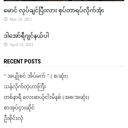
မောင် လုပ်ချင်ပြီးလား စုပ်တာရပ်လိုက်အုံး
May 24, 2021
ဒါအော်ရီဂျင်နယ်ပါ
April 14, 2021
RECENT POSTS
” အပျိုစင် အိပ်မက် ” ( စ/ဆုံး)
သန်လိုက်တဲ့ဟာကြီး
တစ်နာရီ လေးဆယ့်ငါးမိနစ် (အစ/အဆုံး)
စာအုပ်ငှားဆိုင်
ဦးစိုင်းလုံ