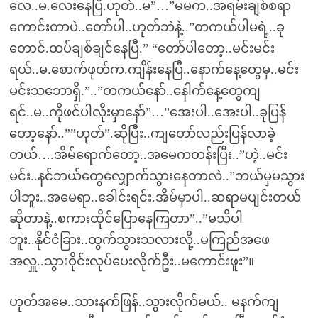
လေ..မ.လေးနေပြီ.ဟုတ်..မ”…”မမက..အရမ်းချစ်စရာ
ကောင်းတာပဲ..တော်ပါ..ဟုတ်ဘဲနဲ့..”တကယ်ပါမရဲ့..ခု
တောင်.ထပ်ချစ်ချင်နေပြီ.” “တော်ပါတော့..မင်းမင်း
ရယ်..မ.စောက်ဖုတ်က.ကျိန်းနေပြီ..နောက်နေ့တွေမှ..မင်း
မင်းသဘောရှိ.”..”တကယ်နော်..နေါက်နေ့တွေကျ
ရင်..မ..ကိုဖင်ပါလိုးမှာနော်”…”အေးပါ..အေးပါ..ခုပြန်
တော့နော်..””ဟုတ်”.ဆိုပြီး..ကျတော်လည်းပြန်လာခဲ့
တယ်….အိမ်ရောက်တော့..အမေကတန်းပြီး..”ဟဲ့..မင်း
မင်း..နင်ဘယ်တွေလျှောက်သွားနေတာလဲ..”ဘယ်မှမသွား
ပါဘူး..အမေရာ..ခေါင်းရင်း.အိမ်မှာပါ..ဆရာမပျင်းတယ်
ဆိုတာနဲ့..စကားထိုင်ပြောနေကြတာ”..”မသိပါ
ဘူး..နိုင်ငံခြား..ထွက်သွားသလားလို့..မကြည်အဖေ
အလှူ..သွားဝိုင်းလုပ်ပေးလိုက်ဦး..မကောင်းဖူး”။
ဟုတ်အမေ..သားနက်ဖြန်..သွားလိုက်မယ်.. မနက်ကျ