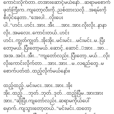
ကောင်းလိုက်တာ..တအားဆောင့်မယ်နော်…ဆရာမစောက်
ဖုတ်ကြီးက..ကျတော့လီးကို..ညစ်ထားသလို…အရမ်းကို
စီးပိုင်နေတာ..”အေးပါ…လိုးပေး
ပါ..”ဟင်း..ဟင်း..အား..အီး…..အား..အား.လိုးလိုး..နာနာ
လိုး..အမလေး..ကောင်းတယ်..ဟင်း
ဟင်း..ကျွတ်ကျွတ်..အိုးအိုး..မင်းမင်း…မင်းမင်း..မ..ပြီး
တော့မယ်..ပြီးတော့မယ်..ဆောင့်..ဆောင်..့အား…အာ…
အအ..အင်း..အီး…”ကျတော်လည်း..ပြီးတော့..မယ်….လိုး
လိုးကောင်းလိုက်တာ….အား..အား…မ..လရည်တွေ..မ
စောက်ပတ်ထဲ..ထည့်လိုက်မယ်နော်။
ထည့်ထည့်..မင်းမငး..အား..အား..အိုး
အိုး..ထည့်….ဘုတ်..ဘုတ်..ဒုတ်…ထည့်ပြီမ..အားအား
အား..”ဆိုပြီး.ကျတော်လည်း..ဆရာမကိုယ်ပေါ်
မှောက်..ကျသွားတော့တယ်..”မင်းမင်း..ထတော့