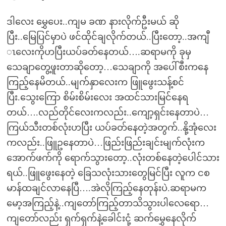
ဒါလေး မွှေပေး..ကျမ ခဏ နားလိုက်ဦးမယ် ဆို
ပြီး..မြေပြင်မှာပဲ ဖင်ထိုင်ချလိုက်တယ်..ပြီးတော့..အကျီ
ၤလေးကိုဟပြီးယပ်ခတ်နေတယ်….ဆရာမကို ခုမှ
သေချာတွေ့ဖူးတာဆိုတော့…သေချာကို အပေါ်စီးကနေ
ကြည့်နေမိတယ်..မျက်နှာလေးက ဖြူဖွေးသန့်စင်
ပြီး.သွေးကြော စိမ်းစိမ်းလေး အထင်သားမြင်နေရ
တယ်….လည်တိုင်လေးကလည်း..ကျော့ရှင်းနေတာပဲ…
ကြယ်သီးတစ်လုံးဟပြီး ယပ်ခတ်နေတဲ့အတွက်..နို့အုံလေး
ကလည်း..ဖြူဥနေတာပဲ…ဖြည်းဖြည်းချင်းမျက်လုံးက
အောက်ဖက်ကို ရောက်သွားတော့..လုံးတစ်နေတဲ့ပေါင်သား
ရယ်..ဖြူဖွေးနေတဲ့ ခြေသလုံးသားတွေမြင်ပြီး လူက ငစ
မာန်ထချင်လာနေပြီ….အဲလိုကြည့်နေတုန်းပဲ.ဆရာမက
မော့အကြည့်နဲ့..ကျတော်ကြည့်တာသိသွားပါလေရော…
ကျတော်လည်း ရှက်ရှက်နဲ့ခေါင်းငုံ့ ဆက်မွှေနေလိုက်