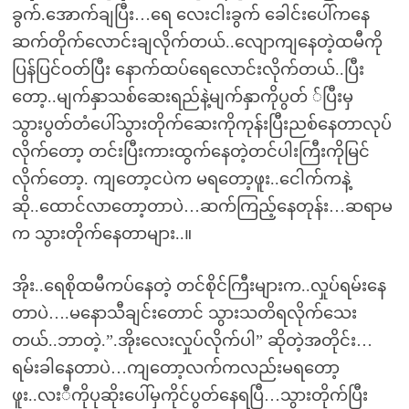
ခွက်.အောက်ချပြီး…ရေ လေးငါးခွက် ခေါင်းပေါ်ကနေ
ဆက်တိုက်လောင်းချလိုက်တယ်..လျောကျနေတဲ့ထမီကို
ပြန်ပြင်ဝတ်ပြီး နောက်ထပ်ရေလောင်းလိုက်တယ်..ပြီး
တော့..မျက်နှာသစ်ဆေးရည်နဲ့မျက်နှာကိုပွတ် ်ပြီးမှ
သွားပွတ်တံပေါ်သွားတိုက်ဆေးကိုကုန်းပြီးညစ်နေတာလုပ်
လိုက်တော့ တင်းပြီးကားထွက်နေတဲ့တင်ပါးကြီးကိုမြင်
လိုက်တော့. ကျတော့ငပဲက မရတော့ဖူး..ငေါက်ကနဲ့
ဆို..ထောင်လာတော့တာပဲ…ဆက်ကြည့်နေတုန်း…ဆရာမ
က သွားတိုက်နေတာများ..။
အိုး..ရေစိုထမီကပ်နေတဲ့ တင်စိုင်ကြီးများက..လှုပ်ရမ်းနေ
တာပဲ….မနောသီချင်းတောင် သွားသတိရလိုက်သေး
တယ်..ဘာတဲ့.”.အိုးလေးလှုပ်လိုက်ပါ” ဆိုတဲ့အတိုင်း…
ရမ်းခါနေတာပဲ…ကျတော့လက်ကလည်းမရတော့
ဖူး..လးီကိုပုဆိုးပေါ်မှကိုင်ပွတ်နေရပြီ…သွားတိုက်ပြီး