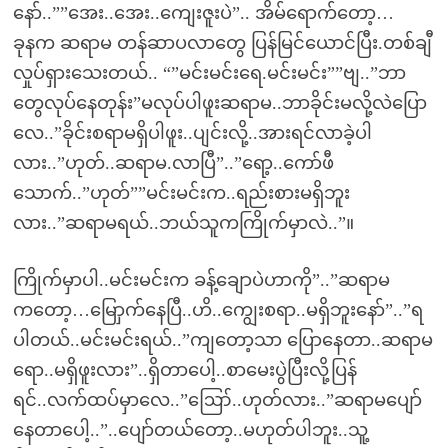
နော်..””အေး..အေး..ကျေးဇူးပဲ”.. အိမ်ရောက်တော့…
ခုနက ဆရာမ တန်ဆာပလာတွေ ပြန်မြင်ယောင်ပြီး.တစ်ချီ
လှုပ်ရှားသေးတယ်.. “”မင်းမင်းရေ.မင်းမင်း””ဗျ..”ဘာ
တွေလုပ်နေတုန်း”မလုပ်ပါဖူးဆရာမ..ဘာခိုင်းမလို့လဲပြော
လေ..”ခိုင်းစရာမရှိပါဖူး..ပျင်းလို့..အားရင်လာခဲ့ပါ
လား..”ဟုတ်..ဆရာမ.လာပြီ”..”ရော့..ကော်ဖီ
သောက်..”ဟုတ်””မင်းမင်းက..ရည်းစားမရှိဘူး
လား..”ဆရာမရယ်..ဘယ်သူကကြိုက်မှာလဲ..”။
ကြိုက်မှာပါ..မင်းမင်းက ခန့်ချောပဲဟာကို”..”ဆရာမ
ကတော့…မြောှက်နေပြီ..ဟိ..ကျွေးစရာ..မရှိဘူးနော်”..”ရ
ပါတယ်..မင်းမင်းရယ်..”ကျတော့သာ ပြောနေတာ..ဆရာမ
ရော..မရှိဖူးလား”..ရှိတာပေါ့..စာမေးပွဲပြီးလို့ပြန်
ရင်..လက်ထပ်မှာလေ..”ဪ..ဟုတ်လား..”ဆရာမပျော်
နေတာပေါ့..”..ပျော်တယ်တော့..မဟုတ်ပါဘူး..သူ့