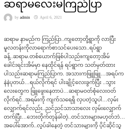
ဆရာမလေးမကြည်ပြာ
by
admin
April 6, 2021
ဆရာမ နာမည်က ကြည်ပြာ..ကျတော့တို့ရွာကို လာပြီး
မူလတန်းကိုလာရောက်စာသင်ပေးသော..ရပ်ရွာ
ခန့်..ဆရာမ.တစ်ယောက်ဖြစ်ပါသည်။ကျတော့အိမ်
ခေါင်းရင်းအိမ်မှာ နေထိုင်ရန် ရပ်ရွာက သတ်မှတ်ထား
ပါသည်။ဆရာမကြည်ပြာက. အသားကဖြူဖြူ…အရပ်က
နဲနဲပုတယ်…ရယ်လိုက်ရင် ပါးချိုင့်လေးခွက်ပြီး ..သွား
လေးတွေက ဖြူဖွေးနေတာပဲ…ဆရာမဝတ်စုံလေးဝတ်
လိုက်ရင်..အရမ်းကို ကျက်သရေရှိ လှပတဲ့သူပါ…လှမ်း
လျှောက်ရင်လည်း..ညင်ညင်သာသာလေး လှမ်းလျှောက်
တက်ပြီး…ဘေးတိုက်တုန်ခါတဲ့..တင်သားများမဟုတ်ဘဲ…
အပေါ်အောက်..လှုပ်ခါနေတဲ့ တင်သားများကို ပိုင်ဆိုင်သူ