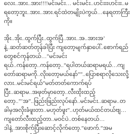
လေး..အား..အား!!!!မင်းမင်း… မင်းမင်း..ဟင်းးးဟင်းး..မ
ရတော့ဘူး..အား..အား.ရင်ထဲတမျိုးပဲကွယ်…နေရတာကြီး
ကို။
အိုး..အိုး..ထွက်ပြီး..ထွက်ပြီ..အား..အ..အားအ’
နဲ့..ဆတ်ဆတ်တုန်ခါပြီး ကျတော့မျက်နှာပေါ်..စောက်ရည်
တွေစင်ကုန်တယ်…”မင်းမင်း
ရယ်..ကန်တော့..ကန်တော့..”ရပါတယ်ဆရာမရယ်…ကျ
တော်ဆရာမကို..လိုးတော့မယ်နော်””..ပြောစရာလိုသေးလို့
လား..မင်းမင်ရယ်”မတ်တတ်ကောက်ရပ်
ပြီး..ဆရာမ..အဖုတ်မှာတော့..လီးထိုးထည့်
တော့..”’အ”..ဖြည်းဖြည်းလုပ်နော်..မင်းမင်း..ဆရာမ..တ
ခါမှအလိုးခံဖူးတာ..မဟုတ်ဖူး”..ဟုတ်မယ်ထင်တယ်ဗျ…
ကျတော်လီးထည့်တာ..မဝင်ပဲ..တစ်နေတယ်…
ဒါနဲ့..အားစိုက်ပြီးဆောင့်လိုက်တော့.”ဖောက်.”အမ