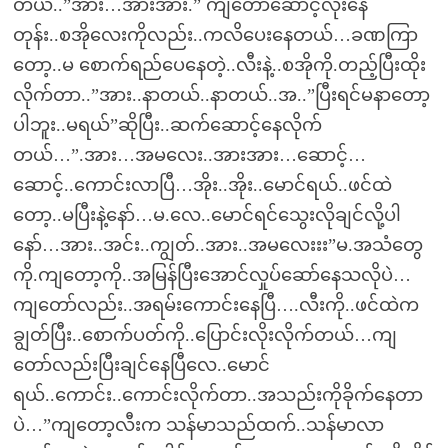
တယ်..”အား…အားအား.” ကျတော်ဆောင့်လိုးနေ
တုန်း..စအိုလေးကိုလည်း..ကလိပေးနေတယ်…ခဏကြာ
တော့..မ စောက်ရည်ပေနေတဲ့..လီးနဲ့..စအိုကို.တည့်ပြီးထိုး
လိုက်တာ..”အား..နာတယ်..နာတယ်..အ..”ပြီးရင်မနာတော့
ပါဘူး..မရယ်”ဆိုပြီး..ဆက်ဆောင့်နေလိုက်
တယ်…”.အား…အမလေး..အားအား…ဆောင့်…
ဆောင့်..ကောင်းလာပြီ…အိုး..အိုး..မောင်ရယ်..ဖင်ထဲ
တော့..မပြီးနဲ့နော်…မ.လေ..မောင်ရင်သွေးလိုချင်လို့ပါ
နော်…အား..အင်း..ကျွတ်..အား..အမလေးးး”မ.အသံတွေ
ကို.ကျတော့ကို..အမြန်ပြီးအောင်လှုပ်ဆော်နေသလိုပဲ…
ကျတော်လည်း..အရမ်းကောင်းနေပြီ….လီးကို..ဖင်ထဲက
ချွတ်ပြီး..စောက်ပတ်ကို..ပြောင်းလိုးလိုက်တယ်…ကျ
တော်လည်းပြီးချင်နေပြီလေ..မောင်
ရယ်..ကောင်း..ကောင်းလိုက်တာ..အသည်းကိုခိုက်နေတာ
ပဲ…”ကျတော့လီးက သန်မာသည်ထက်..သန်မာလာ