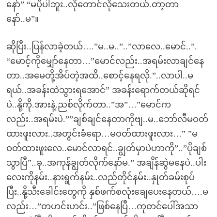
နော်” “မပိုပါဘူး..လိုတောင်လိုသေးတယ်.တာ့တာ
နော်..မ”။
ဆိုပြီး..ပြန်လာခဲ့တယ်….”မ..မ..”..”လာလေ..မောင်..”.
“မောင့်ကိုမျှော်နေတာ…”မောင်လည်း..အရမ်းလာချင်နေ
တာ..အမေတို့အိပ်တဲ့အထိ..စောင့်နေရလို.”..လာပါ..မ
ရယ်..အခန်းထဲသွားရအောင်” အခန်းရောက်တယ်ဆိုရင်
ပဲ..နို့ကို.အားနဲ့.ညစ်လိုက်တာ..”အ”…”မောင်က
လည်း..အရမ်းပဲ.””ချစ်ချင်နေတာကိုဗျ..မ..ဘော်လီမဝတ်
ထားဖူးလား..အတွင်းခံရော…မဝတ်ထားဖူးလား…” ”မ
ဝတ်ထားဖူးလေ..မောင်လာရင်..ချွတ်မှာပဲဟာကို”..”ပိုချစ်
သွာပြီ”..ခု..အကုန်ချွတ်လိုက်နော်မ.” အချိန်ဆွဲမနေပဲ..ပါး
လေးကိုနမ်း..နားရွက်နမ်း..လည်တိုင်နမ်း..နှုတ်ခမ်းစုပ်
ပြီး..နို့သီးခေါင်းတွေကို နှစ်ဖက်စလုံးချေပေးနေတယ်….မ
လည်း…”တဟင်းဟင်း..”ဖြစ်နေပြီ…ကုတင်ပေါ်အသာ