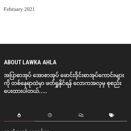
February 2021
ABOUT LAWKA AHLA
အပြာစာအုပ် အောစာအုပ် ဖောင်းဒိုင်းစာအုပ်ကောင်းများ
ကို တစ်နေရာထဲမှာ ဖတ်ရှုနိုင်ရန် လောကအလှမှ စုစည်း
ပေးထားပါတယ်…..