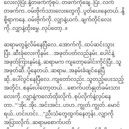
လေးလှဲပြီး.နို့တဖက်ကိုစုပ်..တဖက်ကိုချေ..ပြီး..လက်
တဖက်က..ဝမ်းဗိုက်သားလေးတွေကို..ပွတ်ပေးနေတယ်..နို့
စို့ရာကနေ..ဝမ်းဗိုက်ကို..လျှာနဲ့ယက်..ချက်တိုင်လေး
ကို..လျှာနဲ့ထိုးမွှေ..လုပ်တော့..။
ဆရာမတွန့်လိမ်နေပြီလေ..အောက်ကို..ထပ်ဆင်းသွား
ပြီး..ဆီးခုံလေးကိုနမ်း…အဖုတ်ပတ်လည်နမ်း..ပေါင်နဲ့
အဖုတ်ကြားနမ်းနဲ့..ဆရာမက ကျတော့ခေါင်းကိုင်ပြီး..သူ
အဖုတ်ဆီ..ပို့နေတယ်..ဆရာမ..အနမ်းခံချင်နေပြီ
ဆို..ပေါ်လွင်နေပြီလေ..ကျတော်လည်း..သူတည့်ပေးသည့်
အတိုင်း..စနမ်းပါတော့တယ်…စောက်ပတ်နှုတ်ခမ်းသား
လေးကို..လျှာနဲ့ကလော်ထိုးလိုက်..စုပ်လိုက်နဲ့လုပ်နေ
တာ..”’အိုး..အိုး..အင်းအင်း..ဟဟ..ကျွတ်.ကျွတ်..မောင်
ရယ်..ဟင်းဟင်း…”ညီးသံတွေထွက်နေတုန်း..လျှာကို
အပြားလိုက်..ဆရာမစောက်ပတ်