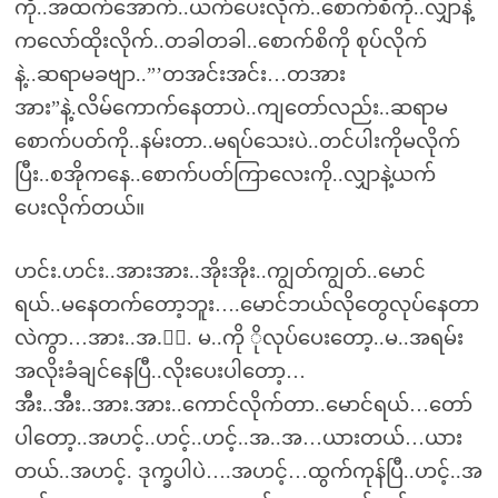
ကို..အထက်အောက်..ယက်ပေးလိုက်..စောက်စိကို..လျှာနဲ့
ကလော်ထိုးလိုက်..တခါတခါ..စောက်စိကို စုပ်လိုက်
နဲ့..ဆရာမခဗျာ..”’တအင်းအင်း…တအား
အား”နဲ့.လိမ်ကောက်နေတာပဲ..ကျတော်လည်း..ဆရာမ
စောက်ပတ်ကို..နမ်းတာ..မရပ်သေးပဲ..တင်ပါးကိုမလိုက်
ပြီး..စအိုကနေ..စောက်ပတ်ကြာလေးကို..လျှာနဲ့ယက်
ပေးလိုက်တယ်။
ဟင်း.ဟင်း..အားအား..အိုးအိုး..ကျွတ်ကျွတ်..မောင်
ရယ်..မနေတက်တော့ဘူး….မောင်ဘယ်လိုတွေလုပ်နေတာ
လဲကွာ…အား..အ.ား. မ..ကို ိုလုပ်ပေးတော့..မ..အရမ်း
အလိုးခံချင်နေပြီ..လိုးပေးပါတော့…
အီး..အီး..အား.အား..ကောင်လိုက်တာ..မောင်ရယ်…တော်
ပါတော့..အဟင့်..ဟင့်..ဟင့်..အ..အ…ယားတယ်…ယား
တယ်..အဟင့်. ဒုက္ခပါပဲ….အဟင့်…ထွက်ကုန်ပြီ..ဟင့်..အ