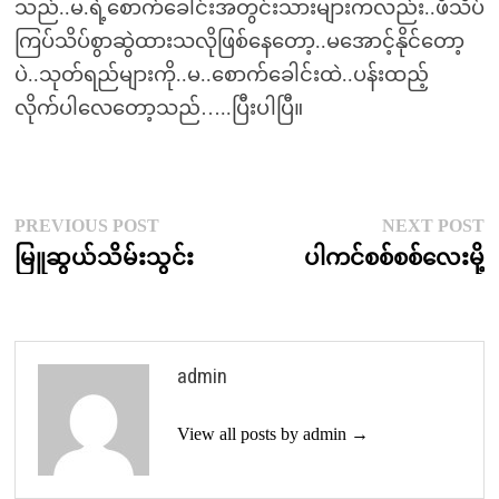
သည်..မ.ရဲ့စောက်ခေါင်းအတွင်းသားများကလည်း..ဖိသိပ်
ကြပ်သိပ်စွာဆွဲထားသလိုဖြစ်နေတော့..မအောင့်နိုင်တော့
ပဲ..သုတ်ရည်များကို..မ..စောက်ခေါင်းထဲ..ပန်းထည့်
လိုက်ပါလေတော့သည်…..ပြီးပါပြီ။
Post
Previous
N
PREVIOUS POST
NEXT POST
post:
p
မြူဆွယ်သိမ်းသွင်း
ပါကင်စစ်စစ်လေးမို့
navigation
admin
View all posts by admin →