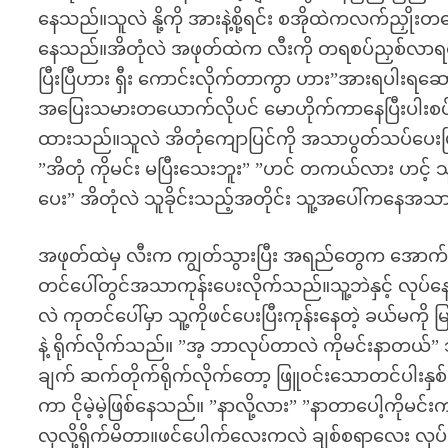
နေသည်။သူလဲ နို့ကို အားနဲ့စို့ရင်း စအိုထဲကလက်ညှို
နေသည်။အိတုံလဲ အဖုတ်ထဲက လီးကို တရစပ်ညှစ်လာရင်း 
ပြီးပြီဟား ရှီး ကောင်းလိုက်တာကွာ ဟား”အားရပါးရဆောင
အပြေးသမားတယောက်လိုပင် မောဟိုက်ကာနေပြီးပါးစပ
ထားသည်။သူလဲ အိတုံကျောပြင်ကို အသာပွတ်သပ်ပေးပြီး
”အိတုံ ကိုမင်း မပြီးသေးဘူး” ”ဟင် တကယ်လား ဟင့် 
ပေး” အိတုံလဲ သူခိုင်းသည့်အတိုင်း သူ့အပေါ်ကနေအ
အဖုတ်ထဲမှ လီးက ကျွတ်သွားပြီး အရည်တွေက အောက်
တင်ပေါ်တွင်အသာကုန်းပေးလိုက်သည်။သူ့ဘဲနှင့် လုပ်
လဲ ကုတင်ပေါ်မှာ သူ့ကိုဖင်ပေးပြီးကုန်းနေတဲ့ ခယ်မကို မ
နဲ့ ရိုက်လိုက်သည်။ ”အ့ ဘာလုပ်တာလဲ ကိုမင်းနာတယ
ချက် ဆက်တိုက်ရိုက်လိုက်တော့ ဖြူဝင်းသောတင်ပါးနှ
ကာ ငိုမဲ့မဲ့ဖြစ်နေသည်။ ”နာလို့လား” ”နာတာပေါ့ကိုမ
လှလို့ရိုက်မိတာ။ဖင်ပေါက်လေးကလဲ ချစ်စရာလေး လုပ်ချ