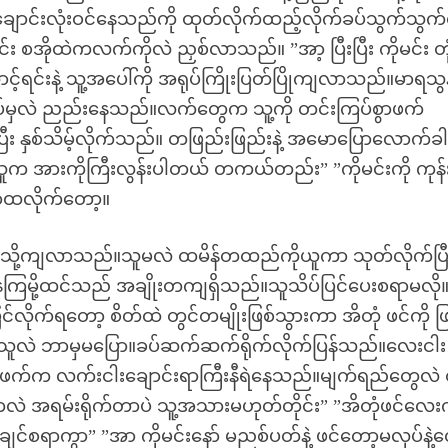
းတချောင်းလုံးဝင်နေသည်ကို ထုတ်လိုက်ထည့်လိုက်ခပ်သွက်သွက်
စအိုထဲကလက်ကိုလဲ ညှစ်လာသည်။ ”အာ့ ပြီးပြီး ကိုမင်း တု
့်ရင်းနဲ့ သူ့အပေါ်ကို အရုပ်ကြိုးပြတ်ပြိုကျလာသည်။မာရသွ
်မှလဲ ညည်းနေသည်။လက်တွေက သူ့ကို တင်းကြပ်စွာဖက်
 နှစ်သိမ့်လိုက်သည်။ တဖြည်းဖြည်းနဲ့ အမောပြောလောက်ခါ
သူက အားကိုကြီးလွန်းပါတယ် တကယ်တည်း” ”ကိုမင်းကို ကုန်
သာထလိုက်တော့။
သို့ကျလာသည်။သူမလဲ ထမိန်တထည်ကိုယူကာ သုတ်လိုက်ပြီ
နေကြမို့ထင်သည် အချိုးတကျရှိသည်။သူသိပ်ပြင်ပေးစရာမလို
ြင်လိုက်ရတော့ စိတ်ထဲ တွင်တမျိုးဖြစ်သွားကာ အိတုံ ဖင်ကို ဖြ
်” သူလဲ ဘာမှမပြော။ခပ်ဆက်ဆက်ရိုက်လိုက်ပြန်သည်။လေးငါး
စ်ဖက်က လက်းငါးချောင်းရာကြီးနီရဲနေသည်။မျက်ရည်တွေလဲ 
င်းကလဲ အရမ်းရိုက်တာပဲ သူ့အသားမဟုတ်တိုင်း” ”အိတုံဖင်လေ
င်စရာကွာ” ”အာ ကိုမင်းနော် မညစ်ပတ်နဲ့ ဖင်တော့မလုပ်နဲ့တ