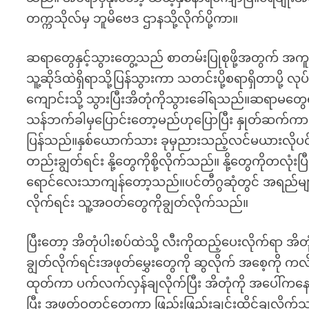
တက္ကသိုလ်မှ ဘူမိဗေဒ ဌာနသို့လိုက်ပို့ကာ။
ဆရာတွေနှင့်သွားတွေ့သည် စာတမ်းပြုစုဖို့အတွက် အ
သူ့ဆိုဒ်ထဲရှိရာသို့ပြန်သွားကာ သတင်းပို့စရာရှိတာပ
ကျောင်းသို့ သွားပြီးအိတုံကိုသွားခေါ်ရသည်။ဆရာမတ
သန်ဘက်ခါမှပြောင်းတော့မည်ဟုပြောပြီး နှုတ်ဆက်
ပြန်သည်။နှစ်ယောက်သား ခုမှညားသည့်လင်မယားလိုပင်။
တည်းချွတ်ရင်း နို့တွေကိုစို့လိုက်သည်။ နို့တွေကိုတလု
ရောင်လေးသာကျန်တော့သည်။ပင်တီဂွဆုံတွင် အရည်မျ
လိုက်ရင်း သူ့အဝတ်တွေကိုချွတ်လိုက်သည်။
ပြီးတော့ အိတုံပါးစပ်ထဲသို့ လီးကိုထည့်ပေးလိုက်ရ
ချွတ်လိုက်ရင်းအဖုတ်မွှေးတွေကို ဆွလိုက် အစေ့ကို
ထုတ်ကာ ပက်လက်လှန်ချလိုက်ပြီး အိတုံကို အပေါ်ကနေခ
ပြီး အဖုတ်ဝတွင်တေ့ကာ ဖြည်းဖြည်းချင်းထိုင်ချလိုက