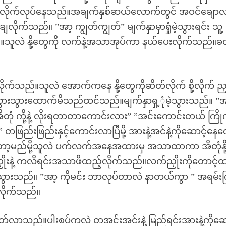
ိုင်လိုက်လုပ်နေသည်။အချက်နှစ်ဆယ်လောက်တွင် အဝင်ချော
ျလိုက်သည်။ ”အာ့ ကျွတ်ကျွတ်” မျက်နှာမှာရှုံမဲ့သွားရင်း သူ့
သည်။သူလဲ နို့တွေကို လက်နဲ့အသာအုပ်ကာ နယ်ပေးလိုက်သည်။
လိုက်သည်။သူလဲ အောက်ကနေ နို့တွေကိုဆိတ်လိုက် စို့လိုက် ညှ
သွားသွားထောက်မိသည်ထင်သည်။မျက်နှာရှ့ုံမဲ့သွားသည်။ ”အ
အိတုံ ကို့နဲ့ လိုးရတာတာကောင်းလား” ”အင်းကောင်းတယ် ကြို
တဖြည်းဖြည်းနှင့်ကောင်းလာပြီမို့ အားနဲ့အင်နဲ့ကိုဆောင့်နေ
ော့မည်မို့သူလဲ ပက်လက်အနေအထားမှ အသာထာကာ အိတုံနို့ကို
ညှိုးနဲ့ ကလိရင်းအသာဖိထည့်လိုက်သည်။လက်ညှိုးကိုတောင့်
ွားသည်။ ”အာ့ ကိုမင်း ဘာလုပ်တာလဲ နာတယ်ကွာ ” အရမ်းက
ေလိုက်သည်။
တ်လာသည်။ပါးစပ်ကလဲ တအင်းအင်းနဲ့ မြည်ရင်းအားနဲ့ကိုဆော