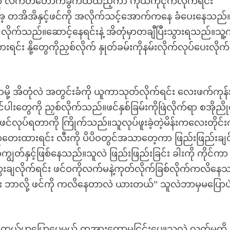
ု လက်တံတောက်ခွက်ထဲထည့်ကာ ကိုယ်ကိုငိုက်လိုက်ရင်း
့အ့ တအိအိနှင့်ဖင်ကို အလိုက်သင့်အောက်ကနေ ခံပေးနေသည်
င့်လိုက်သည်။ဆောင့်နေရင်းနဲ့ အိတုံမှာတချီပြီးသွားရသည်။သူ့က
နို့တွေကိုညှစ်လိုက် နှုတ်ခမ်းကိုနမ်းလိုက်လုပ်ပေးလိုက်
ို့ အိတုံလဲ အတွင်းခံကို ယူကာသုတ်လိုက်ရင်း လေးဖက်ကုန်
ပါးတွေကို ညှစ်လိုက်သည်။ဖင်နှစ်ခြမ်းကိုဖြဲလိုက်ရာ စအိုညို
င်လုပ်ရတာကို ကြိုက်သည်။သူလုပ်ဖူးခဲ့တဲ့မိန်းကလေးတိုင်းက
ုတေးထားရင်း လီးကို ပိပိဝတွင်အသာတေ့ကာ ဖြည်းဖြည်းချင
ျွတ်နှင့်ဖြစ်နေသည်။သူလဲ ဖြည်းဖြည်းခြင်း ခါးကို ကိုင်ကာ
ထွေးချလိုက်ရင်း ဖင်ဝကိုလက်မနဲ့ကုတ်လိုက်ခြစ်လိုက်ကလိနေ
ကိုမင်း ဘာလို့ ဖင်ကို ကလိနေတာလဲ ယားတယ်” သူလဲဘာမှမပြောပဲ
 နာတယ်ဟုပြောပေမယ့် တအားတော့မငြင်းပေ။သူလဲ လက်မကို