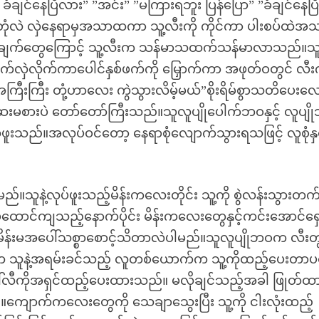
ံချင်နေပြီလား” ”အင်း” ”မကြားရဘူး ပြန်ပြော” ”ခံချင်နေပြီ
း” အိတုံလဲ လှဲနေရာမှအသာထကာ သူ့လီးကို ကိုင်ကာ ပါးစပ်ထဲအ
 စုပ်ချက်တွေကြောင့် သူ့လီးက သန်မာသထက်သန်မာလာသည်။သ
်လှဲလိုက်ကာပေါင်နှစ်ဖက်ကို မြှောက်ကာ အဖုတ်ဝတွင် လီးက
အကြီးကြီး တုံ့ဟာလေး ကွဲသွားလိမ့်မယ်”စိုးရိမ်စွာသတိပေးလ
စားပဲ တော်တော်ကြီးသည်။သူလူပျိုပေါက်ဘဝနှင့် လူပျိ
ဆွဲဖူးသည်။အလုပ်ဝင်တော့ နေရာစုံလျောက်သွားရသဖြင့် လူစုံနှင
်။သူနဲ့လုပ်ဖူးသည့်မိန်းကလေးတိုင်း သူ့ကို စွဲလန်းသွားတ
်ထောင်ကျသည့်နောက်ပိုင်း မိန်းကလေးတွေနှင့်ကင်းအောင်ရှေ
မိန်းမအပေါ်သစ္စာစောင့်သိတာလဲပါမည်။သူလူပျိုဘဝက လီးတ
က သူနဲ့အရမ်းခင်သည့် လူတစ်ယောက်က သူ့ကိုထည့်ပေးတာပင
ကိုအရှင်ထည့်ပေးထားသည်။ မလိုချင်သည့်အခါ ဖြုတ်ထား
။ကျောက်ကလေးတွေကို သေချာသွေးပြီး သူ့ကို ငါးလုံးထည့်