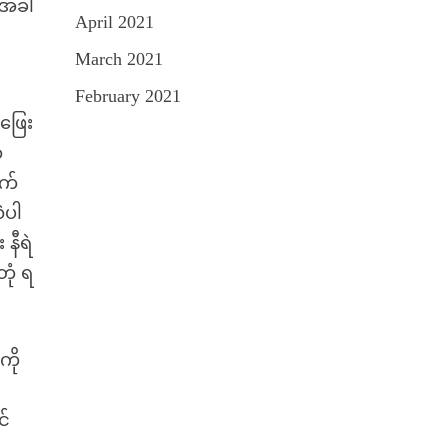
်အခါ
April 2021
March 2021
February 2021
ဖြေး
က
ုက်
ဲပါ
နီရဲ
ုံ ရ
ကို
င်