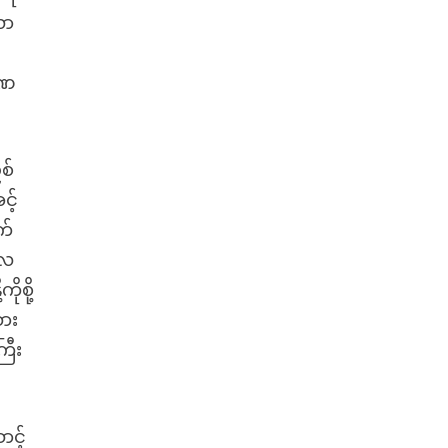
လာ
ခဏ
စ်
င့်
က်
လေ
စို့
ထား
ြီး
င့်