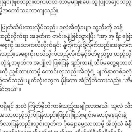
့်ခြင်းဖြစ်သည်။တကယ်လဲ ဘာမှမဖြစ်ပေ။သူ ဖြုတ်ချင်သည့
တာမို့အတော်သဘောကျသည်။
ုတ်သိမ်းထားလိုပ်သည်။ ခုလဲအိတုံခမျာ သူ့လီးကို လန့်
လိုက်ရာ အဖုတ်က တင်းခနဲ့ဖြစ်သွားပြီး ”အာ့ အ့ ရှီး ဖြေး
ေ့ကို အသာကလိလိုက်ရင်း နို့ကိုကုန်းစို့လိုက်သည်။အဖုတ်
်သည်။အစေ့ကိုကလိလိုက်ထည့်လိုက်နှင့်စိတ်ရှည်စွာ ထည့်လိ
တုံရဲ့အဖုတ်က အပျိုလဲ ဖြစ်ပြန် ရည်းစားနဲ့ သိပ်မတွေ့ရတာလ
ု ညှစ်ထားတာမို့ ကောင်းလှသည်။အိတုံရဲ့ မျက်နှာတစ်ခုလုံး 
င်သည်။မျက်လုံးတွေက မှိန်းကာ အံကြိတ်ထားသည်။ ”အိတ
ိုင်တယ်”။
ှိရင် နာလဲ ကြိတ်မှိတိကာခံသည့်အမျိုးလားမသိ။ သူလဲ လီး
ာထည့်လိုက်ပြန်သည်။ဖြည်းဖြည်းချင်းဆောင့်နေရင်းနဲ့
ြန်သည်။သွင်းထုတ်က ပိုချောမွေ့လာတာမို့ အိတုံလဲ ခံနို