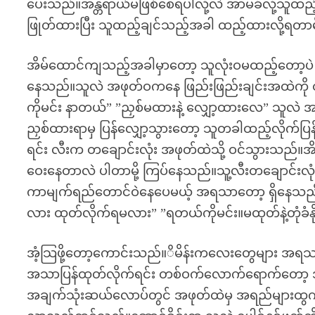
ပေးသည်။အန္တရာယ်မဖြစ်စေရပါလို့လဲ အာမခံလို့သူထည
ဖြုတ်ထားပြီး သူထည့်ချင်သည့်အခါ ထည့်ထားလို့ရ
အိမ်ထောင်ကျသည့်အခါမှာတော့ သူလုံးဝမထည့်တော့ပဲ ဖြ
နေသည်။သူလဲ အဖုတ်ဝကနေ ဖြည်းဖြည်းချင်းအထဲကို ထည့်
ကိုမင်း နာတယ်” ”ညှစ်မထားနဲ့ လျှော့ထားလေ” သူလဲ အစ
ညှစ်ထားရာမှ ပြန်လျှော့သွားတော့ သူတခါထည့်လိုက်ပြန
ရင်း လီးက တချောင်းလုံး အဖုတ်ထဲသို့ ဝင်သွားသည်။အိ
ဝေးနေတာလဲ ပါတာမို့ ကြပ်နေသည်။သူ့လီးတချောင်းလုံးကိ
ကာမျက်ရည်တောင်ဝဲနေပေမယ့် အရသာတော့ ရှိနေသည်ထ
လား ထုတ်လိုက်ရမလား” ”ရတယ်ကိုမင်း။မထုတ်နဲ့တုံခံန
အံ့သြဖို့တော့ကောင်းသည်။ိမိန်းကလေးတွေများ အရသာရ
အသာပြန်ထုတ်လိုက်ရင်း တစ်ဝက်လောက်ရောက်တော့ အသ
အချက်သုံးဆယ်လောပ်တွင် အဖုတ်ထဲမှ အရည်များထွက်လာပ