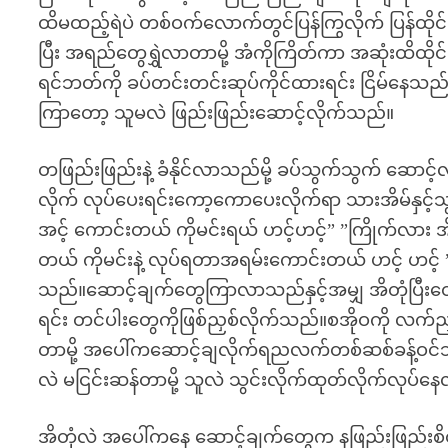
ထိမထည့်ရဲပဲ တစ်ဝက်လောက်တွင်ပြန်ကြွလိုက် ပြန်ထ
ပြီး အရည်တွေရွှဲလာတာမို့ အံကိုကြိတ်ကာ အဆုံးထိထိုင်ခ
ရင်ဘတ်ကို ခပ်တင်းတင်းဆုပ်ကိုင်ထားရင်း ငြိမ်နေ
ကြာတော့ သူမလဲ ဖြည်းဖြည်းဆောင့်လိုက်သည်။
တဖြည်းဖြည်းနဲ့ ခံနိုင်လာသည်မို့ ခပ်သွက်သွက် ဆောင့်
လိုက် လုပ်ပေးရင်းကော့ကောပေးလိုက်ရာ သားအိမ်နှင့်
အင့် ကောင်းတယ် ကိုမင်းရယ် ဟင့်ဟင့်” ”ကြိုက်လား 
တယ် ကိုမင်းနဲ့ လုပ်ရတာအရမ်းကောင်းတယ် ဟင့် ဟင့် ” 
သည်။ဆောင့်ချက်တွေကြာလာသည်နှင့်အမျှ အိတုံပြီးတ
ရင်း တင်ပါးတွေကိုဖြစ်ညှစ်လိုက်သည်။စအိုဝကို လက်
တာမို့ အပေါ်ကဆောင့်ချလိုက်ရညလက်တစ်ဆစ်ခန့်ဝင်သ
လဲ မငြင်းဆန်တာမို့ သူလဲ သွင်းလိုက်ထုတ်လိုက်လုပ်န
အိတုံလဲ အပေါ်ကနေ ဆောင့်ချက်တွေက နဖြည်းဖြည်းစိ