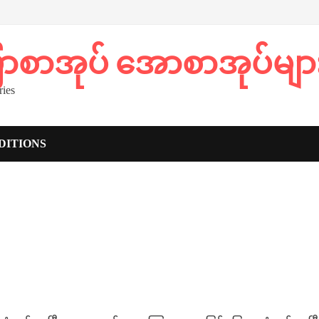
ပြာစာအုပ် အောစာအုပ်မျာ
ies
DITIONS