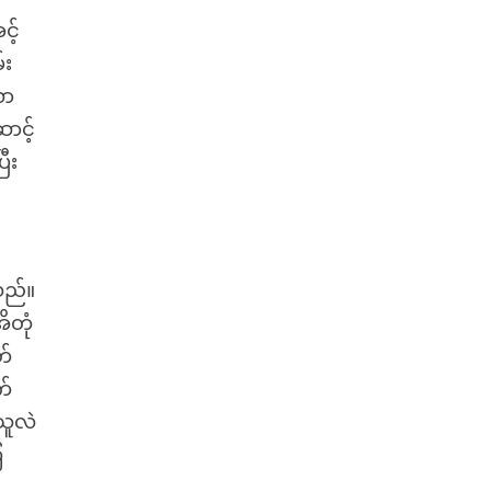
င့်
်း
လာ
ာင့်
ြီး
သည်။
ိတုံ
တ်
က်
သူလဲ
ြ