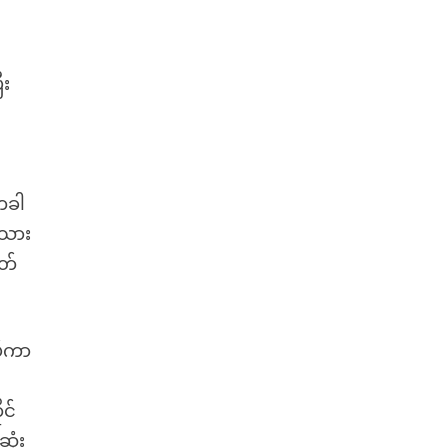
ီး
။
တခါ
အသား
တ်
ပ်ကာ
င်
ုံး