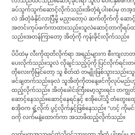
လာသည်ထင်သည်။ဆောင့်ခိုင်းရာ သူလဲ ပေါင်နှစ်ဖက်ကိ
ခပ်သွက်သွက်ဆောင့်လိုက်သည်။အိတုံရဲ့ပါးစပ်မှ တအ
လဲ အိတုံခံနိုင်လာပြီမို့ မညှာတော့ပဲ ဆက်တိုက်ကို ဆော
အတင်းကုပ်ဖက်ကာထားသည်။သူလဲဆောင့်တာကိုရပ်ထားရင်း 
သည်။အတန်ကြာတော့ အိတုံကို ကုန်းခိုင်းလိုက်သည်။
ပိပိထဲမှ လီးကိုထုတိလိုက်ရာ အရည်များက စီးကျလာတာမ
ပေးလိုက်သည်။သူလဲ လိုချင်သည့်ပုံကို ပြင်လိုက်ရင်းတင်
တိုလေးကိုမြင်တော့ သူ စိတ်ထဲ တမျိုးဖြစ်သွားသည်။သူဖ
ဖင်ချတက်သည်။ခုလဲ သူအိတုံကိုတနေ့ဖင်ကိုလုပ်မည်ဟ
ထည့်လိုက်သည်။ အိတုံခေါင်းကြီးမော့သွားရင်း တကျွတ်က
ဆောင့်နေသည်။ဆောင့်နေရင်နှင့် စအိုပေါ်သို့ တံတွေး
စအိုဝက ရှုံ့လိုက် ပွင့်လိုက်နှင့်ဖြစ်နေသည်။ ”ဟင့် 
ဝကို လက်မနဲ့ထောက်ကာ အသာဖိထည့်လိုက်သည်။
လက်မကအသာဖင်ထဲသို့ဝင်သွားတော့ အိတုံ ပါးစပ်မှ