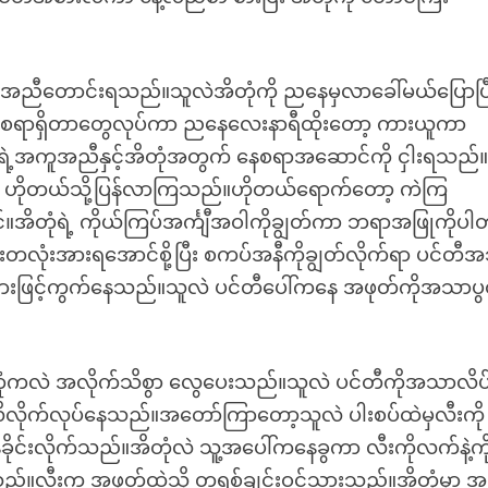
ကူအညီတောင်းရသည်။သူလဲအိတုံကို ညနေမှလာခေါ်မယ်ပြောပြ
ို့ လုပ်စရာရှိတာတွေလုပ်ကာ ညနေလေးနာရီထိုးတော့ ကားယူကာ
ွေရဲ့အကူအညီနှင့်အိတုံအတွက် နေစရာအဆောင်ကို ငှါးရသည်
ကာ ဟိုတယ်သို့ပြန်လာကြသည်။ဟိုတယ်ရောက်တော့ ကဲကြ
အိတုံရဲ့ ကိုယ်ကြပ်အင်္ကျီအဝါကိုချွတ်ကာ ဘရာအဖြုကိုပါ
ံးပြီးတလုံးအားရအောင်စို့ပြီး စကပ်အနီကိုချွတ်လိုက်ရာ ပင်တီ
ားဖြင့်ကွက်နေသည်။သူလဲ ပင်တီပေါ်ကနေ အဖုတ်ကိုအသာပွ
ာ အိတုံကလဲ အလိုက်သိစွာ လွေပေးသည်။သူလဲ ပင်တီကိုအသာလိ
 ကလိလိုက်လုပ်နေသည်။အတော်ကြာတော့သူလဲ ပါးစပ်ထဲမှလီးကို
ိုင်းလိုက်သည်။အိတုံလဲ သူ့အပေါ်ကနေခွကာ လီးကိုလက်နဲ့ကို
်သည်။လီးက အဖုတ်ထဲသို့ တရစ်ချင်းဝင်သွားသည်။အိတုံမှာ အဆ