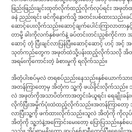
ဖြည်းဖြည်းချင်းထုတ်လိုက်ထည့်လိုက်လုပ်ရင်း အဖုတ်ထဲ
ခနဲ ညည်းရင်း ဖင်ကိုနောက်သို့ အတင်းပစ်ထားသည်။ခပ်
ဆောင့်ပေးလိုက်သည်။ဆောင့်ချက်ပေါင်းကြာလာတာနှင့်အ
တာမို့ ခါးကိုလက်နှစ်ဖက်နဲ့ ခပ်တင်းတင်းညှစ်ကိုင်က
ဆောင့် တုံ ပြီးချင်လာပြန်ပြီ။ဆောင့်ဆောင့် ဟင့် အင့်
သုတ်ကည်တွေက အဖုတ်ထဲသို့ပန်းထည့်လိုက်သလို အိတုံလ
အရမ်းကိုကောင်းတဲ့ ခံစားမှုကို ရလိုက်သည်။
အိတုံပါးစပ်မှလဲ တရစပ်ညည်းနေသည်။နှစ်ယောက်သား ထပ
အတန်ကြာတော့မှ အိတုံက သူ့ကို ဖယ်ခိုင်းလိုက်သည်
လဲ အဖုတ်ကိုအသာပိတ်ကာအတွင်းခံယူရင်း ရေချိုးခန်းထဲ
လိုက်ပြီးအမှိုက်ပုံးထဲထည့်လိုက်သည်။အတန်ကြာတော့ 
လာပြီးသူ့ကို ဖက်ထားလိုက်သည်။သူလဲ အိတုံကို ကိုလုပ
အိတုံကို သူ့ဘဲနဲ့အကြောင်းမေးတော့ ပြောပြသည်။နှစ်ယ
သည်။ အိပ်ရာမှနိုးတော့ ဆယ့်နှစ်နာရီကျော်ပြီ။ရေချိ