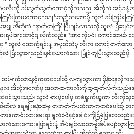
မှလီးကို ခပ်သွက်သွက်ဆောင့်လိုက်သည်။အိတုံလဲ အင့်ခနဲ့ အ
ကြမ်းကြမ်းဆောင့်စေချင်သည့်သဘောမို့ သူလဲ ခပ်ကြမ်းကြမ
မျှ အိတုံလဲ နောက်တကြိမ်ပြီးချင်လာသလို သူလဲ ပြီးချင်
ာ အားရပါးရဆောင့်ချလိုက်သည်။ ”အား ကိုမင်း ကောင်းတယ် ဆေ
 အင့် ” သူလဲ ဆောက့်ရင်းနဲ့ အဖုတိထဲမှ လီးက တောင့်တက်းလာပ
ဲ ပြီးသွားရသည်။နှစ်ယောက်သား ပြိုင်တူပြီးသွားသည်မို့
်ရက်သားနှင့်ကုတင်ပေါ်သို့ လဲကျသွားကာ မှိန်းနေလိုက်
။ သူလဲ အိတုံအကော်မှ အသာထကာလီးကိုဆွဲထုတိလိုက်သည်။အ
ဝင်သွားသည်။သူလဲ စားပွဲပေါ်မှ တစ်ရှူးကိုယူကာ လီးကိုသု
အိတုံလဲ ရေချိုးခန်းထဲမှ တဘတ်ကိုပတ်ကာကုတင်ပေါ်သို့ တ
်တာကောင်းလားမေးရာ ရှက်ဝဲဝဲနှင့်ခေါင်းကိုငြိမ့်ပြလေသည်။
ောက်သားစကားပြောရင်းနဲ့ အိပ်ချင်လာတာမို့အိပ်ပျော်သွားက
ုးအဝတ်အစားလဲကာ နေ့လည်စာ စားပြီး အိတုံကို တောင်ကြီး