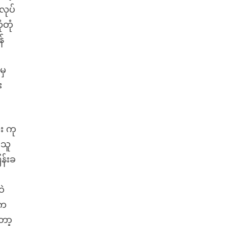
လုပ်
ံတုံ
န်
မှ
း
း ကု
။သူ
န်းခ
ဝဲ
းက
ော့