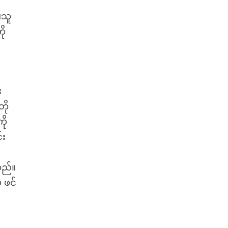
။သူ
ို
း
တို
ို
်း
သည်။
 ဖင်