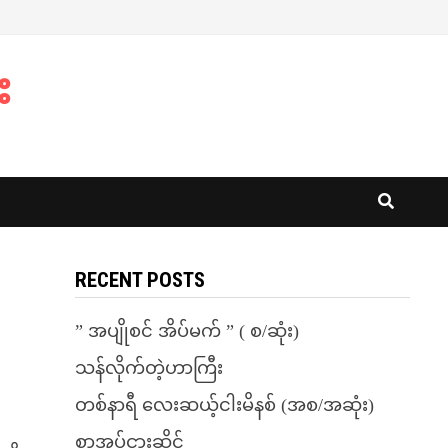
း
RECENT POSTS
” အပျိုစင် အိပ်မက် ” ( စ/ဆုံး)
သန်လိုက်တဲ့ဟာကြီး
တစ်နာရီ လေးဆယ့်ငါးမိနစ် (အစ/အဆုံး)
စာအုပ်ငှားဆိုင်