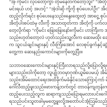
”အ့ ကိုမင်း လုပ်တော့ကွာ တုံမနေတက်တော့ဘူး” ”အိတုံ ခ
မင်းရယ် ဟင့် အဟင့်” ”အဲ့ဒါဆို ကို့ကို စုပ်ပေးပါဦ
ထည့်လိုက်ရင်း စုပ်ပေးနေသည်။နွေးထွေးတဲ့ အာငွေ့
အိတုံပါးစပ်ထဲမှ လီးကို အသာထုတ်ကာ အိတုံကို ပက်လက
တေ့လိုက်ရာ ”ကိုမင်း ဖြေးဖြေးနော်။ကိုမင်း ဟာကြီးက 
သည်။ဟုတ်တော့လဲ ဟုတ်သည်။သူ့လီးက ဆေးမထိုး ဆေးမ
က သူငယ်ချင်းများနှင့် လီးကြီးအောင် လေစုပ်ခွက်နှင့်
တွေ့ကာ ဆေးနည်းကောင်းများကိုတွေ့ပြီး။
သဘာဝဆေးကောင်းများနှင့်ကြီးလာရသည်လို့ပြောလို့ရမည
များသည်။ဒါကိုတော့ လူပျိုဘဝမှာဂုဏ်ယူမိပေမယ့် အိမ
သည်။အိမ်ထောင်ရေးအထိခိုက်မခံနိုင်သောကြောင့်ကာ် 
ဂေါ်လီထည့်ဖူးသည်။ဖားကန့်ဘက်တွင် တာဝန်ကျတုန်း
ထည့်ပေးသည့်လူက ဆရာကျသည်ပြောရမလားပင်။ဂေါ်လီ
ရသည်ပင်။သူတခါမှမတွေ့ဖူးလို့အတော်ပင်အံ့သြမိသည်