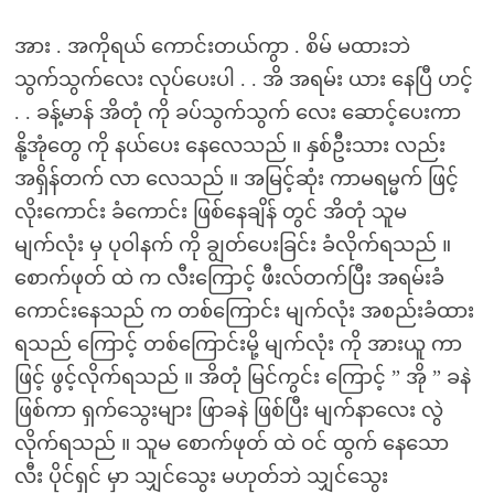
အား . အကိုရယ် ကောင်းတယ်ကွာ . စိမ် မထားဘဲ
သွက်သွက်လေး လုပ်ပေးပါ . . အိ အရမ်း ယား နေပြီ ဟင့်
. . ခန့်မာန် အိတုံ ကို ခပ်သွက်သွက် လေး ဆောင့်ပေးကာ
နို့အုံတွေ ကို နယ်ပေး နေလေသည် ။ နှစ်ဦးသား လည်း
အရှိန်တက် လာ လေသည် ။ အမြင့်ဆုံး ကာမရမ္မက် ဖြင့်
လိုးကောင်း ခံကောင်း ဖြစ်နေချိန် တွင် အိတုံ သူမ
မျက်လုံး မှ ပုဝါနက် ကို ချွတ်ပေးခြင်း ခံလိုက်ရသည် ။
စောက်ဖုတ် ထဲ က လီးကြောင့် ဖီးလ်တက်ပြီး အရမ်းခံ
ကောင်းနေသည် က တစ်ကြောင်း မျက်လုံး အစည်းခံထား
ရသည် ကြောင့် တစ်ကြောင်းမို့ မျက်လုံး ကို အားယူ ကာ
ဖြင့် ဖွင့်လိုက်ရသည် ။ အိတုံ မြင်ကွင်း ကြောင့် ” အို ” ခနဲ
ဖြစ်ကာ ရှက်သွေးများ ဖြာခနဲ ဖြစ်ပြီး မျက်နာလေး လွဲ
လိုက်ရသည် ။ သူမ စောက်ဖုတ် ထဲ ဝင် ထွက် နေသော
လီး ပိုင်ရှင် မှာ သျှင်သွေး မဟုတ်ဘဲ သျှင်သွေး