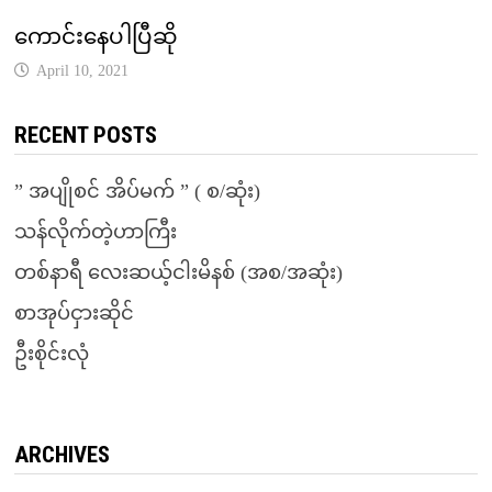
ကောင်းနေပါပြီဆို
April 10, 2021
RECENT POSTS
” အပျိုစင် အိပ်မက် ” ( စ/ဆုံး)
သန်လိုက်တဲ့ဟာကြီး
တစ်နာရီ လေးဆယ့်ငါးမိနစ် (အစ/အဆုံး)
စာအုပ်ငှားဆိုင်
ဦးစိုင်းလုံ
ARCHIVES