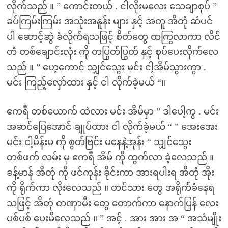
လိုက်သည် ။ ” ကောင်းတယ် . ငါလိုးမလေး သေချာစုပ် ”
ခပ်ကြမ်းကြမ်း အသုံးအနူန်း များ နှင့် အတူ အိတုံ ဆံပင်
ပါ ဆောင့်ဆွဲ ခံလိုက်ရသဖြင့် စိတ်တွေ ထကြွလာကာ လိင်
တံ တစ်ချောင်းလုံး ကို တပြွတ်ပြွတ် နှင့် စုပ်ပေးလိုက်လေ
သည် ။ ” ဟေ့ကောင် သျှင်သွေး မင်း ငါ့အိမ်သွားကွာ .
မင်း ကြည့်လှော်ထား နှင့် ငါ လိုက်ခဲ့မယ် “။
ဧကရီ တစ်ယောက် ထဲလား မင်း အိမ်မှာ ” ဒါပေါ့ကွ . မင်း
အဆင်ပြေအောင် ချုပ်ထား ငါ လိုက်ခဲ့မယ် “ ” အေးအေး
မင်း ငါ့မိန်းမ ကို စွတ်ဗြင်း မနေနဲ့အုန်း “ သျှင်သွေး
တစ်ဖက် လမ်း မှ ဧကရီ အိမ် ကို ထွက်လာ ခဲ့လေသည် ။
ခန့်မာန် အိတုံ ကို ဖင်ကုန်း ခိုင်းကာ အားရပါးရ အိတုံ အိုး
ကို ရိုက်ကာ လိုးလေသည် ။ တင်သား တွေ အရိုက်ခံနေရ
သဖြင့် အိတုံ တဏှာမီး တွေ တောက်ကာ နောက်ပြန် လေး
ပစ်ပစ် ပေးမိလေသည် ။ ” အင့် . အား အား အ “ အသံမျိုး