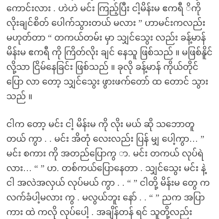
ကောင်းလား . ဟဲဟဲ မင်း ကြည့်ပြီး ငါ့မိန်းမ ဧကရီ ိကို
လိုးချင်စိတ် ပေါက်သွားတယ် မလား ” ဟာမင်းကလည်း
မဟုတ်တာ “ တကယ်တမ်း မှာ သျှင်သွေး လည်း ခန့်မာန်
မိန်းမ ဧကရီ ကို ကြိတ်လိုး ချင် နေသူ ဖြစ်သည် ။ မဖြစ်နိူင်
လို့သာ ငြိမ်နေခြင်း ဖြစ်သည် ။ ခုလို ခန့်မာန် ကိုယ်တိုင်
ပြော လာ တော့ သျှင်သွေး ဖွားဖက်တော် ထ တောင် သွား
သည် ။
ငါက တော့ မင်း ငါ့ မိန်းမ ကို လိုး မယ် ဆို သဘောတူ
တယ် ကွာ . . မင်း အိတုံ လေးလည်း ပြန် မျှ ပေါ့ကွာ… ”
မင်း စကား ကို အတည်ပြောကွ ာ. မင်း တကယ် လုပ်ရဲ
လား… “ ” ဟ. တစ်ကယ်ပြောနေတာ . သျှင်သွေး မင်း နဲ့
ငါ အလဲအလှယ် လုပ်မယ် ကွာ . . “ ” ငါတို့ မိန်းမ တွေ က
လက်ခံပါ့မလား ကွ . မလွယ်ဘူး နော် . . “ ” ညက အပြာ
ကား ထဲ ကလို လုပ်ပေါ့ . အချိန်တန် ရင် သူတို့လည်း