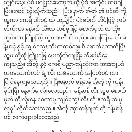
သျှင်သွေး ပုံစံ မပြောင်းတော့ဘဲ ထို ပုံစံ အတိုင်း တစ်ချီ
ပြီးအောင် လိုးလိုက်သည် ။ ပြီးနောက် အိတုံ ၏ ပင်တီ ကို
ယူကာ ဧကရီ ပါးစပ် ထဲ ထည့်ပြီး ပါးစပ်ကို တိပ်ဖြင့် ကပ်
လိုက်ကာ နောက် လီးတု တစ်ခုဖြင့် စောက်ဖုတ် ထဲ ထိုး
သွင်းကာ ကြိုးဖြင့် တွဲထားလိုက်သည် ။ ခဏကြာသော် ခ
န့်မာန် နှင့် သျှင်သွေး ဘီယာတစ်ဘူး စီ ဖောက်သောက်ပြီး
သူမ တို့ကို ကြိုးဖြေ ပေးလိုက်ကျပြီး လီးစုပ်ခိုင်း
ကျသည်။ အိတုံ နှင့် ဧကရီ ပညာကုန်သုံးကာ အားကျမခံ
တစ်ယောက်လင် ရဲ့ လီး တစ်ယောက် အပြတ်စုပ် ကာ
ပြိုင်နေကျလေသည် ။ ပြီးနောက် ခန့်မာန် အိတုံ ကို ကုန်း
ခိုင်းပြီး နောက်မှ လိုးလေသည် ။ ခန့်မာန် လီး သူမ စောက်
ဖုတ် ကို လိုးနေ စေကာမူ သျှင်သွေး လီး ကို ဧကရီ ထံ မှ
လုစုပ်လိုက်သေးသည် ။ အိတုံ ဏှာထန်ချက် ကို ခန့်မာန်
ပင် လက်ဖျားခါလေသည်။