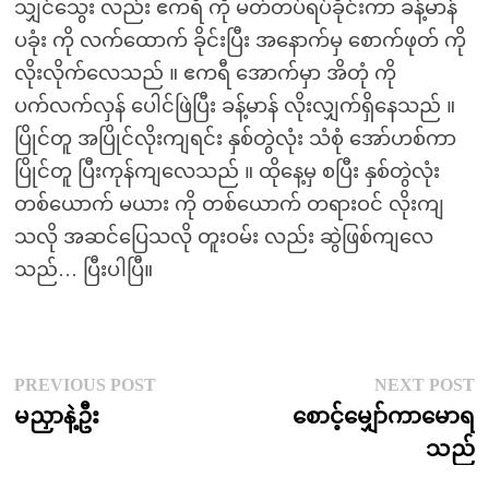
သျှင်သွေး လည်း ဧကရီ ကို မတ်တပ်ရပ်ခိုင်းကာ ခန့်မာန်
ပခုံး ကို လက်ထောက် ခိုင်းပြီး အနောက်မှ စောက်ဖုတ် ကို
လိုးလိုက်လေသည် ။ ဧကရီ အောက်မှာ အိတုံ ကို
ပက်လက်လှန် ပေါင်ဖြဲပြီး ခန့်မာန် လိုးလျှက်ရှိနေသည် ။
ပြိုင်တူ အပြိုင်လိုးကျရင်း နှစ်တွဲလုံး သံစုံ အော်ဟစ်ကာ
ပြိုင်တူ ပြီးကုန်ကျလေသည် ။ ထိုနေ့မှ စပြီး နှစ်တွဲလုံး
တစ်ယောက် မယား ကို တစ်ယောက် တရားဝင် လိုးကျ
သလို အဆင်ပြေသလို တူးဝမ်း လည်း ဆွဲဖြစ်ကျလေ
သည်… ပြီးပါပြီ။
Post
Previous
N
PREVIOUS POST
NEXT POST
post:
p
မညှာနဲ့ဦး
စောင့်မျှော်ကာမောရ
navigation
သည်