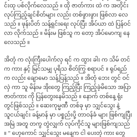
င်းထု ပစ်လိုက်လေသည် ။ ထို ဇာတ်ကား ထဲ က အတိုင်း
လုပ်ကြည့်ချင်စိတ်များ လည်း တစ်ဖွားဖွား ဖြစ်လာ လေ
သည် ။ ဖုန်းပိတ် သန့်ရှင်းရေး လုပ်ပြီး အိပ်ယာ ထဲ ပြန်ဝင်
လာ လိုက်သည် ။ မိန်းမ ဖြစ်သူ က တော့ အိပ်မောကျ နေ
လေသည် ။
အိတုံ က လုံးကြီးပေါက်လှ ရင် က ထွား ခါး က သိမ် တင်
က ကား နှင့် မြင်သမျှ ပုရိသ စိတ်ကြွ စရာပင် ။ ရုပ်ရည်
က လည်း ချောမော သန့်ပြန့်သည် ။ အိတုံ ဘေး တွင် ဝင်
လှဲ ကာ သူ မိန်းမ အိုးတွေ ကြည့်ပြီး ကြည့်ခဲ့မိသော အပြာ
ဇာတ်ကား ကို ပြန်တွေးနေမိသည် ။ နောက် တစ်နေ့ ရုံး
တွင်ဖြစ်သည် ။ ဆေးကုမ္မဏီ တစ်ခု မှာ သျှင်သွေး နဲ့
သူငယ်ချင်း ခန့်မာန် မှာ ပစ္စည်းပို့ တာဝန်ခံ များ ဖြစ်ကျပြီး
အမြဲ အတူ တကွ တွဲလျှက် လုပ်ကိုင်သူ များဖြစ်ကျသည်
။ ” ဟေ့ကောင် သျှင်သွေး မနေ့က ငါ ပေးတဲ့ ကား တွေ