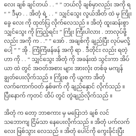
လေး ချစ် ချင်တယ် . . “ ” ဘယ်လို ချစ်မှာလည်း အကို ရ
“ ” ဒီမှာ . . အိတုံ ရဲ့ . . “ သျှင်သွေး လွယ်အိတ် ထဲ မှ ကြိုး
ခွေ လေး ကို ထုတ်ပြ လိုက်လေသည် ။ အိတုံ ထူးဆန်းစွာ
သျှင်သွေး ကို ကြည့်ရင်း ” ကြိုး ကြီးပါလား . ဘာလုပ်ဖို့
လည်း အကို က . .” ” အော် . အချစ်ကို ချည်ပြီး လုပ်မလို့
ပေါ့ ” ” အို . ကြံကြံဖန်ဖန် အကို ရာ . ဒီတိုင်း လည်း ရတဲ့
ဟာ ကို . . “ သျှင်သွေး အိတုံ ကို အခန်းထဲ သွင်းကာ အိပ်
ယာ ထဲ တွင် အဝတ်အစား များ အားလုံး တစ်ခု မကျန်
ချွတ်ပေးလိုက်သည် ။ ကြိုးစ ကို ယူကာ အိတုံ
လက်ကောက်ဝတ် နှစ်ဖက် ကို ချည်နှောင် လိုက်သည် ။
ပြီးနောက် ကုတင် ထိပ် တွင် တွဲချည်လိုက်သည် ။
အိတုံ က တော့ ဘာစကား မှ မပြောဘဲ ချစ် လင်
သဘောကျ ငြိမ်သာ နေပေးလိုက်သည် ။ အိတုံ ပက်လက်
လေး ဖြစ်သွား လေသည် ။ အိတုံ ပေါင်ကို ကွေးခိုင်းပြီး