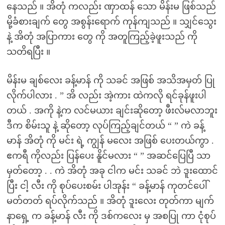
နေသည် ။ အိတုံ ကလည်း ဏှာထန် သော မိန်းမ ဖြစ်သည်
မို့ခံစားချက် တွေ အစွန်းရောက် ကုန်ကျသည် ။ သျှင်သွေး
နဲ့ အိတုံ အပြာကား တွေ ကို အတူကြည့်ခဲ့ဖူးသည် ကို
သတိရပြီး ။
မိန်းမ ချစ်လေး ခန့်မာန် ကို သခင် အဖြစ် အသိအမှတ် ပြု
လိုက်ပါလား . ” အိ လည်း အဲ့ကား ထဲကလို ရင်ခုန်ဖူးပါ
တယ် . အကို နဲ့က လင်မယား ချင်းဆိုတော့ ဖီးလ်မလာဘူး
ဒီက စိမ်းသူ နဲ့ ဆိုတော့ လုပ်ကြည့်ချင်တယ် “ ” ကဲ ခန့်
မာန် အိတုံ ကို မင်း ရဲ့ ကျွန် မလေး အဖြစ် ပေးတယ်ကွာ .
ဧကရီ ကိုလည်း ပြန်ပေး နိူင်မလား “ ” အဆင်ပြေပြီ သာ
မှတ်တော့ . . ကဲ အိတုံ အခု ငါက မင်း သခင် ဘဲ ဒူးထောင်
ပြီး ငါ့ လီး ကို စုပ်ပေးစမ်း ပါအုန်း “ ခန့်မာန် ကုတင်ပေါ်
မတ်တတ် ရပ်လိုက်သည် ။ အိတုံ ဒူးလေး တုတ်ကာ မျက်
နာရှေ့ က ခန့်မာန် လီး ကို ဒစ်ကလေး မှ အစပြု ကာ ငုံစုပ်