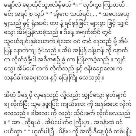
ချော်လဲ ရောထိုင်သွားလိမ့်မယ် “။ ” လုပ်ကွာ ကြာတယ် .
မင်း အရင် စ လုပ် “ ” အိုကေ သယ်ရင်း . . “ အပေးအယူ
မျှသည် နှင့် ရုံးဆင်း တာ နဲ့ ရင်ခုန်ခြင်း များစွာ ဖြင့် သျှင်
သွေး အိမ်ပြန်လာခဲ့သည် ။ ဒီနေ့ အရက်ဆိုင် တွင်
သူငယ်ချင်းနှစ်ယောက် ရဲဆေး ဝင် တင် နေသည် မို့ အိမ်
ပြန် နောက်ကျ ခဲ့ဲသည် ။ အိမ် အပြန် ခန့်မာန် ကို နောက်
က လိုက်ခဲ့ဖို့ပါ အစီအစဉ် စွဲ ကာ ပြန်လာခဲ့သည် ။ သျှင်
သွေး အိမ်ပေါ် တက် လိုက်သည် နှင့် ဇနီးချောလေး က
သနပ်ခါးအဖွေးသား နှင့် ပြေးကြို လေသည် ။
အိတုံ ဒီနေ့ ပို လှနေသည် လို့လည်း သျှင်သွေး မှတ်ချက်
ချ လိုက်ပြီး သူမ နဖူးပြင် ကျယ်လေး ကို အနမ်းပေး လိုက်
လေသည် ။ ခါးလေး ကို လည်း သိုင်းဖက် လိုက်လေသည်
။ ” အာ . ကိုရယ် . အိမ်ပေါက်ဝ ကြီးမှာ . အခန်းထဲ ဝင်
မယ်ကွာ ” ” ဟုတ်ပါပြီ . မိန်းမ ကို အကို ဒီနေ့ ပုံစံ တစ်မျိုး