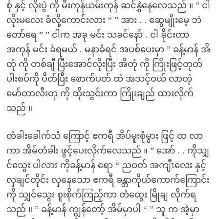
စုံ နှင့် လိုးပွဲ ကို မီးကုန်ယမ်းကုန် ဆင်နွှဲနေလေသည် ။ ” ငါ
လိုးမလေး ခံလို့ကောင်းလား “ ” အား . . ဆွေမျိုးမေ့ ဘဲ
တော်ရေ ” ” ငါက အခု မင်း သခင်နော် . ငါ ခိုင်းတာ
အကုန် မင်း ခံရမယ် . မနာခံရင် အပစ်ပေးမှာ ” ခန့်မာန် အိ
တုံ ကို တစ်ချီ ပြီးအောင်လိုးပြီး အိတုံ ကို ကြိုးဖြင့်တုတ်
ပါးစပ်ကို ပိတ်ပြီး စောက်ပတ် ထဲ အသင့်ဝယ် လာတဲ့
မော်တာလီးတု ကို ထိုးသွင်းကာ ကြိုးချည် ထားလိုက်
သည် ။
တံခါးခေါက်သံ ကြောင့် ဧကရီ အိပ်မူးစုံမွား ဖြင့် ထ လာ
ကာ အိမ်တံခါး ဖွင့်ပေးလိုက်လေသည် ။ ” အော် . . ကိုသျှ
င်သွေး ပါလား ကိုခန့်မာန် ရော “ ညဝတ် အကျီၤလေး နှင့်
လှချင်တိုင်း လှနေသော ဧကရီ ခန္တာကိုယ်ကောက်ကြောင်း
ကို သျှင်သွေး စူးစိုက်ကြည့်ကာ တံထွေး မြိုချ လိုက်ရ
သည် ။ ” ခန့်မာန် ကျွန်တော့် အိမ်မှာပါ “ ” သူ က အဲ့မှာ