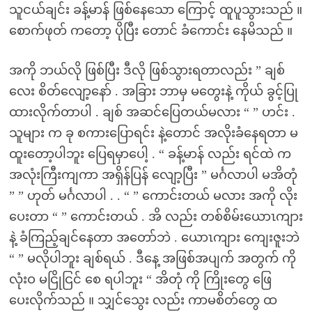
သူငယ်ချင်း ခန့်မာန် ဖြစ်နေသော ကြောင့် ထူပူသွားသည် ။
စောက်ဖုတ် ကတော့ ပိုပြီး တောင် ခံကောင်း နေမိသည် ။
အကို ဘယ်လို ဖြစ်ပြီး ဒီလို ဖြစ်သွားရတာလည်း ” ချစ်
လေး စိတ်လျော့နော် . အခြား ဘာမှ မတွေးနဲ့ ကိုယ် ခွင့်ပြု
ထားလိုက်တာပါ . ချစ် အဆင်ပြေတယ်မလား “ ” ဟင်း .
သူများ က ခု စကားပြောရင်း နဲ့တောင် အလိုးခံနေရတာ မ
ထူးတော့ပါဘူး ပြေရမှာပေါ့ . “ ခန့်မာန် လည်း ရင်ထဲ က
အလုံးကြီးကျကာ အရှိန်ပြန် လျော့ပြီး ” မင်္ဂလာပါ မအိတုံ
” ” ဟုတ် မင်္ဂလာပါ . . “ ” ကောင်းတယ် မလား အကို လိုး
ပေးတာ “ ” ကောင်းတယ် . အိ လည်း တစ်စိမ်းယောၤကျား
နဲ့ ခံကြည့်ချင်နေတာ အတော်ဘဲ . ယောၤကျား ကျေးဇူးဘဲ
“ ” မလိုပါဘူး ချစ်ရယ် . ဒီနေ့ အဖြစ်အပျက် အတွက် ကို
လုံးဝ မငြိုငြင် စေ ရပါဘူး “ အိတုံ ကို ကြိုးတွေ ဖြေ
ပေးလိုက်သည် ။ သျှင်သွေး လည်း ကာမစိတ်တွေ ထ