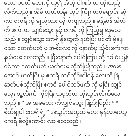
သော ပင်တီ လေးကို ယူ၍ အိတုံ ပါးစပ် ထဲ ထိုးထည့်
လိုက်သည် ။ အိမ် ထုတ်တန်း တွင် ကြိုး တစ်ချောင်း ဆွဲ
ကာ ဧကရီ ကို ချည်ထား လိုက်ကျသည် ။ ခန့်မာန် အိတုံ
ကို ဖက်ကာ သျှင်သွေး နှင့် ဧကရီ ကို ကြည့်ရှု နေလေ
သည် ။ သျှင်သွေး ဧကရီ နို့တွေကို နယ်ပြီး ပင်တီ မဲ့နေ
သော စောက်ပတ် မှ အစိလေး ကို နောက်မှ သိုင်းဖက်ကာ
နယ်ပေး လေသည် ။ ပြီးနောက် ပေါင်ကြား သို့ ခေါင်းပြန်
ဝင်ကာ စောက်ပတ် ယက်ပေး လိုက်ပြန်သည် ။ အားရ
အောင် ယက်ပြီး မှ ဧကရီ သင်တိုင်းဂါဝန် လေးကို ဖြဲ
ဆုတ်ပစ်လိုက်ပြီး ဧကရီ ပေါင်တစ်ဖက် ကို မပြီး သျှင်
သွေး သူ့လီးကို ကိုင်ပြီး အဖုတ်ထဲ ထိုးသွင်းလိုက်လေ
သည် ။ ” အ အမလေး ကိုသျှင်သွေး ဖြည်းဖြည်း ” ”
စိတ်ချပါ ဧကရီ ရဲ့ ” အသွင်းအထုတ် လေး မှန်လာတော့
ဧကရီ ခံလို့ကောင်း လာ လေသည် ။