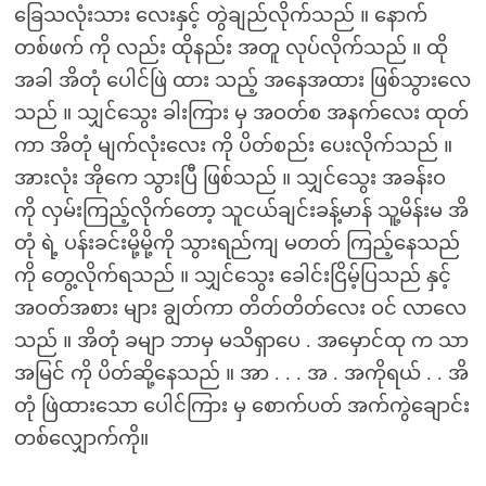
ခြေသလုံးသား လေးနှင့် တွဲချည်လိုက်သည် ။ နောက်
တစ်ဖက် ကို လည်း ထိုနည်း အတူ လုပ်လိုက်သည် ။ ထို
အခါ အိတုံ ပေါင်ဖြဲ ထား သည့် အနေအထား ဖြစ်သွားလေ
သည် ။ သျှင်သွေး ခါးကြား မှ အဝတ်စ အနက်လေး ထုတ်
ကာ အိတုံ မျက်လုံးလေး ကို ပိတ်စည်း ပေးလိုက်သည် ။
အားလုံး အိုကေ သွားပြီ ဖြစ်သည် ။ သျှင်သွေး အခန်းဝ
ကို လှမ်းကြည့်လိုက်တော့ သူငယ်ချင်းခန့်မာန် သူ့မိန်းမ အိ
တုံ ရဲ့ ပန်းခင်းမို့မို့ကို သွားရည်ကျ မတတ် ကြည့်နေသည်
ကို တွေ့လိုက်ရသည် ။ သျှင်သွေး ခေါင်းငြိမ့်ပြသည် နှင့်
အဝတ်အစား များ ချွတ်ကာ တိတ်တိတ်လေး ဝင် လာလေ
သည် ။ အိတုံ ခမျာ ဘာမှ မသိရှာပေ . အမှောင်ထု က သာ
အမြင် ကို ပိတ်ဆို့နေသည် ။ အာ . . . အ . အကိုရယ် . . အိ
တုံ ဖြဲထားသော ပေါင်ကြား မှ စောက်ပတ် အက်ကွဲချောင်း
တစ်လျှောက်ကို။