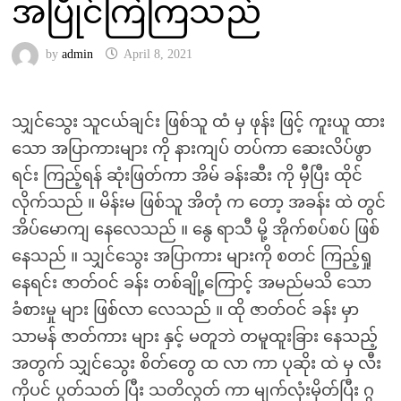
အပြိုင်ကြဲကြသည်
by
admin
April 8, 2021
သျှင်သွေး သူငယ်ချင်း ဖြစ်သူ ထံ မှ ဖုန်း ဖြင့် ကူးယူ ထား
သော အပြာကားများ ကို နားကျပ် တပ်ကာ ဆေးလိပ်ဖွာ
ရင်း ကြည့်ရန် ဆုံးဖြတ်ကာ အိမ် ခန်းဆီး ကို မှီပြီး ထိုင်
လိုက်သည် ။ မိန်းမ ဖြစ်သူ အိတုံ က တော့ အခန်း ထဲ တွင်
အိပ်မောကျ နေလေသည် ။ နွေ ရာသီ မို့ အိုက်စပ်စပ် ဖြစ်
နေသည် ။ သျှင်သွေး အပြာကား များကို စတင် ကြည့်ရှု
နေရင်း ဇာတ်ဝင် ခန်း တစ်ချို့ကြောင့် အမည်မသိ သော
ခံစားမှု များ ဖြစ်လာ လေသည် ။ ထို ဇာတ်ဝင် ခန်း မှာ
သာမန် ဇာတ်ကား များ နှင့် မတူဘဲ တမူထူးခြား နေသည့်
အတွက် သျှင်သွေး စိတ်တွေ ထ လာ ကာ ပုဆိုး ထဲ မှ လီး
ကိုပင် ပွတ်သတ် ပြီး သတိလွတ် ကာ မျက်လုံးမှိတ်ပြီး ဂွ