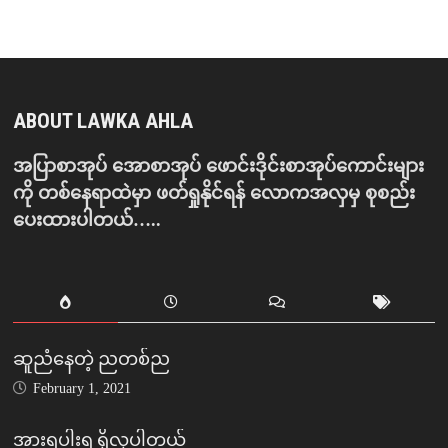
ABOUT LAWKA AHLA
အပြာစာအုပ် အောစာအုပ် ဖောင်းဒိုင်းစာအုပ်ကောင်းများ
ကို တစ်နေရာထဲမှာ ဖတ်ရှုနိုင်ရန် လောကအလှမှ စုစည်း
ပေးထားပါတယ်…..
ဆူညံနေတဲ့ ညတစ်ည
February 1, 2021
အားရပါးရ ရှိလှပါတယ်