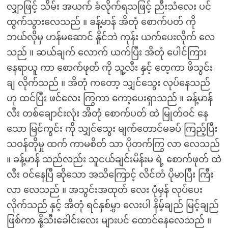
လျှာဖြင့် သိမ်း အယက် ခံလိုက်ရသဖြင့် ညီးသံလေး ပင်
ထွက်သွားလေသည် ။ ခန့်မာန် အိတုံ စောက်ပတ် ကို
ဘယ်လိုမှ ဟန်မဆောင် နိူင်ဘဲ ကုန်း ယက်ပေးလိုက် လေ
သည် ။ ဆယ်ချက် လောက် ယက်ပြီး အိတုံ ပေါင်ကြား
နေရာယူ ကာ စောက်ဖုတ် ကို သူ့လီး နှင့် တေ့ကာ ဖိသွင်း
ချ လိုက်သည် ။ အိတုံ ကတော့ သျှင်သွေး လုပ်နေသည်
ဟု ထင်ပြီး ဖင်လေး ကြွကာ ကော့ပေးရှာသည် ။ ခန့်မာန်
လီး တစ်ချောင်းလုံး အိတုံ စောက်ပတ် ထဲ မြုတ်ဝင် နေ
သော မြင်ကွင်း ကို သျှင်သွေး မျက်တောင်မခပ် ကြည့်ပြီး
သဝန်တိုမှု ထက် ကာမစိတ် သာ ပိုတက်ကြွ လာ လေသည်
။ ခန့်မာန် သည်လည်း သူငယ်ချင်းမိန်းမ ရဲ့ စောက်ဖုတ် ထဲ
လီး ဝင်နေပြီ ဆိုသော အသိကြောင့် လိင်တံ ပိုမာပြီး ကြီး
လာ လေသည် ။ အသွင်းအထုတ် လေး ပုံမှန် လုပ်ပေး
လိုက်သည် နှင့် အိတုံ ရင်နှစ်မွှာ လေးပါ နိမ့်ချည် မြင့်ချည်
ဖြစ်ကာ နို့သီးခေါင်းလေး များပင် ထောင်နေလေသည် ။