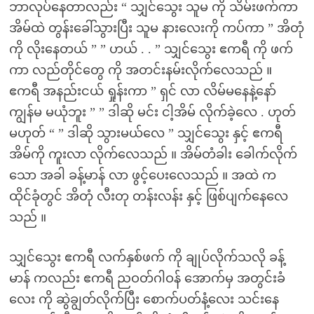
ဘာလုပ်နေတာလည်း “ သျှင်သွေး သူမ ကို သိမ်းဖက်ကာ
အိမ်ထဲ တွန်းခေါ်သွားပြီး သူမ နားလေးကို ကပ်ကာ ” အိတုံ
ကို လိုးနေတယ် ” ” ဟယ် . . ” သျှင်သွေး ဧကရီ ကို ဖက်
ကာ လည်တိုင်တွေ ကို အတင်းနမ်းလိုက်လေသည် ။
ဧကရီ အနည်းငယ် ရှုန်းကာ ” ရှင် လာ လိမ်မနေနဲ့နော်
ကျွန်မ မယုံဘူး ” ” ဒါဆို မင်း ငါ့အိမ် လိုက်ခဲ့လေ . ဟုတ်
မဟုတ် “ ” ဒါဆို သွားမယ်လေ ” သျှင်သွေး နှင့် ဧကရီ
အိမ်ကို ကူးလာ လိုက်လေသည် ။ အိမ်တံခါး ခေါက်လိုက်
သော အခါ ခန့်မာန် လာ ဖွင့်ပေးလေသည် ။ အထဲ က
ထိုင်ခုံတွင် အိတုံ လီးတု တန်းလန်း နှင့် ဖြစ်ပျက်နေလေ
သည် ။
သျှင်သွေး ဧကရီ လက်နှစ်ဖက် ကို ချုပ်လိုက်သလို ခန့်
မာန် ကလည်း ဧကရီ ညဝတ်ဂါဝန် အောက်မှ အတွင်းခံ
လေး ကို ဆွဲချွတ်လိုက်ပြီး စောက်ပတ်နံ့လေး သင်းနေ