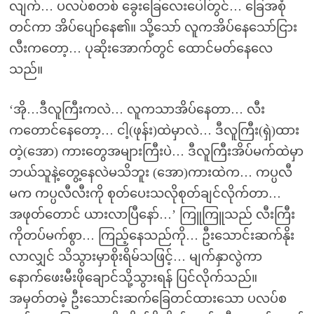
လျက်… ပလပ်စတစ် ခွေးခြေလေးပေါ်တွင်… ခြေအစုံ
တင်ကာ အိပ်ပျော်နေ၏။ သို့သော် လူကအိပ်နေသော်ငြား
လီးကတော့… ပုဆိုးအောက်တွင် ထောင်မတ်နေလေ
သည်။
‘အို…ဒီလူကြီးကလဲ… လူကသာအိပ်နေတာ… လီး
ကတောင်နေတော့… ငါ့(ဖုန်း)ထဲမှာလဲ… ဒီလူကြီး(ရှဲ)ထား
တဲ့(အော) ကားတွေအများကြီးပဲ… ဒီလူကြီးအိပ်မက်ထဲမှာ
ဘယ်သူနဲ့တွေ့နေလဲမသိဘူး (အော)ကားထဲက… ကပ္ပလီ
မက ကပ္ပလီလီးကို စုတ်ပေးသလိုစုတ်ချင်လိုက်တာ…
အဖုတ်တောင် ယားလာပြီနော်…’ ကြူကြူသည် လီးကြီး
ကိုတပ်မက်စွာ… ကြည့်နေသည်ကို… ဦးသောင်းဆက်နိုး
လာလျှင် သိသွားမှာစိုးရိမ်သဖြင့်… မျက်နှာလွဲကာ
နောက်ဖေးမီးဖိုချောင်သို့သွားရန် ပြင်လိုက်သည်။
အမှတ်တမဲ့ ဦးသောင်းဆက်ခြေတင်ထားသော ပလပ်စ