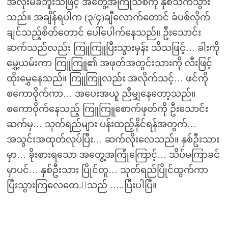
အလိုးမခံဘူးသဖြင့် အတွေ့အကြုံသစ်ကို နှစ်သက်သွား
သည်။ အချိန်ရပါက (၃/၄)ချီလောက်တောင် ခံပစ်လိုက်
ချင်သည့်စိတ်တောင် ပေါ်ပေါက်နေသည်။ ဦးသောင်း
ဆက်သည်လည်း ကြူကြူပြီးသွားမှန်း သိသဖြင့်… ခါးကို
မွှေ့ယမ်းကာ ကြူကြူ၏ အဖုတ်အတွင်းသားကို လီးဖြင့်
ထိုးမွှေနေသည်။ ကြူကြူလည်း အလိုက်သင့်… ဖင်ကို
စကောဝိုက်ကာ… အပေးအယူ ညီမျှနေတော့သည်။
စကောဝိုက်နေသည့် ကြူကြူစောက်ဖုတ်ကို ဦးသောင်း
ဆက်မှ… သုတ်ရည်များ ပန်းထည့်နိုင်ရန်အတွက်…
အသွင်းအထုတ်လုပ်ပြီး… ဆက်လိုးလေသည်။ နှစ်ဦးသား
မှာ… ခိုးစားရသော အတွေ့အကြုံကြောင့်… သိပ်မကြာခင်
မှာပင်… နှစ်ဦးသား ပြိုင်တူ… သုတ်ရည်ပြိုင်ထွက်ကာ
ပြီးသွားကြလေတေ.့သည် …..ပြီးပါပြီ။