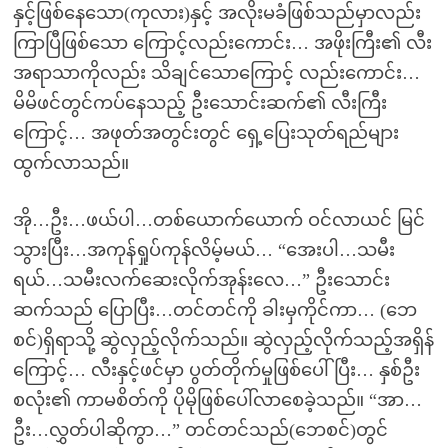
နှင့်ဖြစ်နေသော(ကုလား)နှင့် အလိုးမခံဖြစ်သည်မှာလည်း
ကြာပြီဖြစ်သော ကြောင့်လည်းကောင်း… အဖိုးကြီး၏ လီး
အရာသာကိုလည်း သိချင်သောကြောင့် လည်းကောင်း…
မိမိဖင်တွင်ကပ်နေသည့် ဦးသောင်းဆက်၏ လီးကြီး
ကြောင့်… အဖုတ်အတွင်းတွင် ရှေ့ပြေးသုတ်ရည်များ
ထွက်လာသည်။
အို…ဦး…ဖယ်ပါ…တစ်ယောက်ယောက် ဝင်လာယင် မြင်
သွားပြီး…အကုန်ရှုပ်ကုန်လိမ့်မယ်… “အေးပါ…သမီး
ရယ်…သမီးလက်ဆေးလိုက်အုန်းလေ…” ဦးသောင်း
ဆက်သည် ပြောပြီး…တင်တင်ကို ခါးမှကိုင်ကာ… (ဘေ
စင်)ရှိရာသို့ ဆွဲလှည့်လိုက်သည်။ ဆွဲလှည့်လိုက်သည့်အရှိန်
ကြောင့်… လီးနှင့်ဖင်မှာ ပွတ်တိုက်မှုဖြစ်ပေါ်ပြီး… နှစ်ဦး
စလုံး၏ ကာမစိတ်ကို ပိုမိုဖြစ်ပေါ်လာစေခဲ့သည်။ “အာ…
ဦး…လွှတ်ပါဆိုကွာ…” တင်တင်သည်(ဘေစင်)တွင်