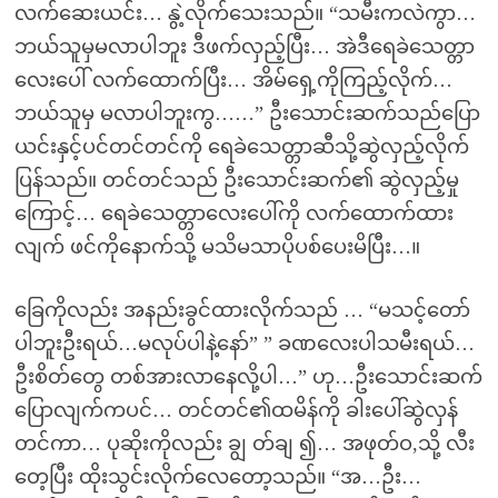
လက်ဆေးယင်း… နွဲ့လိုက်သေးသည်။ “သမီးကလဲကွာ…
ဘယ်သူမှမလာပါဘူး ဒီဖက်လှည့်ပြီး… အဲဒီရေခဲသေတ္တာ
လေးပေါ် လက်ထောက်ပြီး… အိမ်ရှေ့ကိုကြည့်လိုက်…
ဘယ်သူမှ မလာပါဘူးကွ……” ဦးသောင်းဆက်သည်ပြော
ယင်းနှင့်ပင်တင်တင်ကို ရေခဲသေတ္တာဆီသို့ဆွဲလှည့်လိုက်
ပြန်သည်။ တင်တင်သည် ဦးသောင်းဆက်၏ ဆွဲလှည့်မှု
ကြောင့်… ရေခဲသေတ္တာလေးပေါ်ကို လက်ထောက်ထား
လျက် ဖင်ကိုနောက်သို့ မသိမသာပိုပစ်ပေးမိပြီး…။
ခြေကိုလည်း အနည်းခွင်ထားလိုက်သည် … “မသင့်တော်
ပါဘူးဦးရယ်…မလုပ်ပါနဲ့နော်” ” ခဏလေးပါသမီးရယ်…
ဦးစိတ်တွေ တစ်အားလာနေလို့ပါ…” ဟု…ဦးသောင်းဆက်
ပြောလျက်ကပင်… တင်တင်၏ထမိန်ကို ခါးပေါ်ဆွဲလှန်
တင်ကာ… ပုဆိုးကိုလည်း ချွ တ်ချ ၍… အဖုတ်ဝ,သို့ လီး
တေ့ပြီး ထိုးသွင်းလိုက်လေတော့သည်။ “အ…ဦး…