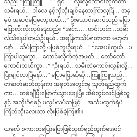
သည်။ “ကြူကြူ….” ” ရှင်…” လိုးလို့ကောင်းလိုက်တာ
သမီးရယ်… ငါလေ နင့်ကိုလိုးချင်နေတာကြာလှပြီ… အခု
မှပဲ အဆင်ပြေတော့တယ်…” ဦးသောင်းဆက်သည် ပြော
ပြောလိုးလိုးလုပ်နေသည်။ “အင်း……ဟင်းဟင်း…သမီး
လဲသိနေပါတယ်ဦးရယ်.. အချိန်ကသိပ်ရတာတာ မဟုတ်
နော်… သိပ်ကြာလို့ မဖြစ်ဘူးဦးရယ်…” “အေးပါကွယ်…မ
ကြာပါဘူးကွာ… ကောင်းလိုက်တဲ့အဖုတ်… တော်တော်
ကောင်းတယ်ကွာ…” “ဦးရယ်…သမီးလဲကောင်းလွန်းလို့…
ပြီးချင်လာပြီနော်…” ပြောပြောဆိုဆို…ကြူကြူသည်…
တဆတ်ဆတ်တုန်ကာ အဖုတ်အတွင်းမှ သုတ်ရည်ထွက်
ကာ… တစ်ချီပြီးမြောက်သွားချေပြီ။ အိမ်တွင်လင်ဖြစ်သူ
နှင့် အလိုးခံရစဉ် မလွပ်လပ်သဖြင့်… အသံမထွက်ရဲပဲ…
ကြိတ်လိုးလေးသာ လိုးဖြစ်ခဲ့ကြ၏။
ယခုလို စကားတပြောပြောဖြစ်သုတ်ရည်ထွက်အောင်