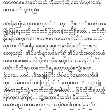
တင်တင်၏ အဖုတ်သည်ကြီးသကဲ့သို့ စောက်မွေးလည်း
တော်တော်ထူသည်။
ဖင်အိုးကြီးတွေကတော့ရှယ်ပဲ…ဟု… ဦးသောင်းဆက် စား
မြို့ပြန်နေသည် တင်တင်ပြန်လာခဲ့သည်ရှိသော်… ထပ်လိုး
နိုင်ရန်အတွက် အားဆေးပင် ထသောက်လိုက်သေးသည်။
ကုလားထိုင်ပေါ်နားနေစဉ် မှေးကနဲ အိပ်ပျော်သွားလေ
တော့သည်။ အိပ်မက်များပင်မက်၍ အိပ်မက်အတွင်းဝယ်
တင်တင်၏ဖင်စအိုကိုပင် လိုးနေလိုက်သေးသည်။ အိပ်
ယင်းပင်လီးမှာ ထတောင်နေတော့သည်။ “ဦးလေး…
ဦးလေး…ဟင်…ဒီအချိန်ကြီး အိပ်ပျော်နေလားမသိပါ
ဘူး… အိမ်ထဲထိ ဝင်ကြည့်လိုက်တော့မယ်…” ကြူကြူ
အိမ်အတွင်းသို့ ရောက်သည့်အခါတွင်… မြင်လိုက်ရသည့်
မြင်ကွင်းကြောင့်… ဆွံ့အသွားမိသည်။ ဦးသောင်း
ဆက်သည် ပက်လက်ကုလား ထိုင်ပေါ်တွင်ခြေဆင်း