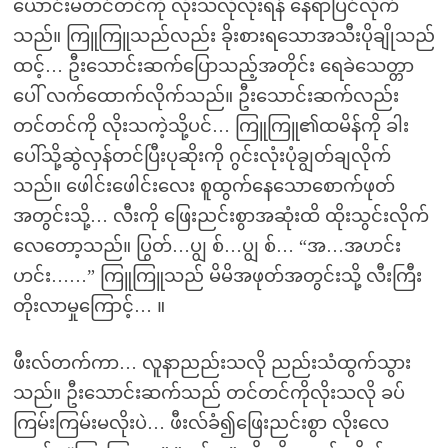
ယောင်းမတင်တင်ကို လိုးသလိုလိုးရန် နေရာပြင်လိုက်
သည်။ ကြူကြူသည်လည်း ခိုးစားရသောအသီးပိုချိုသည်
ထင့်… ဦးသောင်းဆက်ပြောသည့်အတိုင်း ရေခဲသေတ္တာ
ပေါ် လက်ထောက်လိုက်သည်။ ဦးသောင်းဆက်လည်း
တင်တင်ကို လိုးသကဲ့သို့ပင်… ကြူကြူ၏ထမိန်ကို ခါး
ပေါ်သို့ဆွဲလှန်တင်ပြီးပုဆိုးကို ဂွင်းလုံးပုံချွတ်ချလိုက်
သည်။ ဖေါင်းဖေါင်းလေး စူထွက်နေသောစောက်ဖုတ်
အတွင်းသို့… လီးကို ဖြေးညင်းစွာအဆုံးထိ ထိုးသွင်းလိုက်
လေတော့သည်။ ပြွတ်…ပျွ စ်…ပျွ စ်… “အ…အဟင်း
ဟင်း……” ကြူကြူသည် မိမိအဖုတ်အတွင်းသို့ လီးကြီး
တိုးလာမှုကြောင့်… ။
ဖီးလ်တက်ကာ… လူနာညည်းသလို ညည်းသံထွက်သွား
သည်။ ဦးသောင်းဆက်သည် တင်တင်ကိုလိုးသလို ခပ်
ကြမ်းကြမ်းမလိုးပဲ… ဖီးလ်ခံ၍ဖြေးညင်းစွာ လိုးလေ