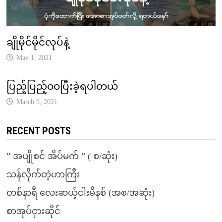
ချိုမိုင်မိုင်လုပ်နဲ့
May 1, 2021
ပြည့်ပြည့်ဝဝပြီးခဲ့ရပါတယ်
March 9, 2021
RECENT POSTS
” အပျိုစင် အိပ်မက် ” ( စ/ဆုံး)
သန်လိုက်တဲ့ဟာကြီး
တစ်နာရီ လေးဆယ့်ငါးမိနစ် (အစ/အဆုံး)
စာအုပ်ငှားဆိုင်