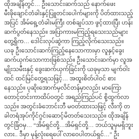
ထိုအချိန်တွင်… ဦးသောင်းဆက်သည် နောက်ဖေး
မီးဖိုချောင်တံခါးနှင့်ပြူတင်းပေါက်များကို ပိတ်ထားသည့်
အပြင် အိမ်ရှေ့တံခါးမကြီး တစ်ချပ်သာ ဖွင့်ထားပြီး ဟန်း
ဆက်ပွတ်နေသည်။ အပြာကားမကြည့်ရသေးသည်များ
တွေ့ရှိက… ဒေါင်းလုပ်ဆွဲကာ ကြည့်လိုက်သေးသည်။
ယခု ဦးသောင်းဆက်ကြည့်နေသောကားမှာ လူနှင့်ခွေး
ဆက်ယှက်သောကားဖြစ်သည်။ ဦးသောင်းဆက်မှာ လူအ
မျိုးသမီးးနှင့် ခွေးဆက်ယှက်ခြင်းကို ယခုမှသာ မျက်ဝါး
ထင် ထင်မြင်တွေ့ရသဖြင့်… အထူးစိတ်ပါဝင် စား
နေသည်။ ပုဆိုးအောက်မှလိင်တန်မှာလည်း မာကြော
တောင့်တင်းကာထိပ်ဝတွင် အရည်ကြည်ပင် စို့ထွက်လာ
သည်။ အတွင်းခံဘောင်းဘီ မဝတ်ထားသဖြင့် လီးကို တ
ခါတရံအုပ်ကိုင်ဂွင်းဆောင့်မိတတ်သေးသည်။ ထိုအချိန်
တွင်ခြံဝမှ… “အိမ်ရှင်တို့…အိမ်ရှင်တို့… ဘယ်သူမှမရှိဘူး
လား.. ဒီမှာ မုန့်လုံးရေပေါ် လာဝေပါတယ်ရှင်…” ဦး