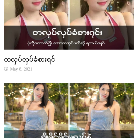
တလှပ်လှပ်ခံစားရင်
May 8, 2021