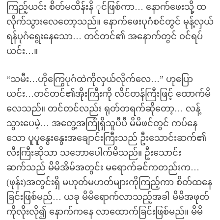
ကြည့်ယင်း စိတ်မထိန်းနိ ုင်ဖြစ်ကာ… နောက်ဖေးသို့ ထ
လိုက်သွားလေတော့သည်။ နောက်ဖေးပုဂံစင်တွင် မုန့်လှယ်
ရန်ပုဂံရွေးနေသော… တင်တင်၏ အနောက်တွင် ဝင်ရပ်
ယင်း…။
“သမီး…ဟိုကြွေပုဂံထဲကိုလှယ်လိုက်လေ…” ဟုပြော
ယင်း…တင်တင်၏အိုးကြီးကို လိင်တန်ကြီးဖြင့် ထောက်မိ
လေသည်။ တင်တင်လည်း ရုတ်တရက်ဆိုတော့… လန့်
သွားပေမဲ့… အတွေ့အကြုံရှိသူပီပီ မိမိဖင်တွင် ကပ်နေ
သော ပူပူနွေးနွေးအချောင်းကြီးသည် ဦးသောင်းဆက်၏
လီးကြီးဆိုသာ သဘောပေါက်မိသည်။ ဦးသောင်း
ဆက်သည် မိမိအိမ်အတွင်း မရောက်ခင်ကတည်းက…
(ဖုန်း)အတွင်းရှိ မဟုတ်မဟတ်များကိုကြည့်ကာ စိတ်ထနေ
ခြင်းဖြစ်မည်… ယခု မိမိရောက်လာသည့်အခါ မိမိအဖုတ်
ကိုလိုးလို၍ နောက်ကနေ လာထောက်ခြင်းဖြစ်မည်။ မိမိ