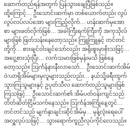
ဆောက်တည်ရန်အတွက် ပြန်သွားချေပြီဖြစ်သည်။
ထို့ကြောင့်… ဦးသောင်းဆက်မှာ တစ်ယောက်တည်း လွပ်
လွပ်လပ်လပ်အော များကြည့်လိုက်… ဟန်းဆက်မှအော
စာ များဖတ်လိုက်ဖြစ်… အခါကြီးရက်ကြီးကို အကုသိုလ်
များဖြစ် ဖြတ်သန်းနေတော့သည်။ ကြူကြူနှင့် တင်တင်
တို့ကို… စားချင်ဝါးချင်သော်လည်း အရိုးစူးမှာစိုးသဖြင့်…
အငွေ့စားသုံးပြီး… လက်သမားဖြစ်မှန်းမသိ ဖြစ်နေ
တော့သည်။ သြင်္ကန်နားနီးလာသော်… ဦးသောင်းဆက်အိမ်
ဝဲ/ယာရှိအိမ်များမှလူများသည်လည်း… နယ်သို့ခရီးထွက်
သွားကြသူများနှင့် ဥပုတ်သီလ ဆောက်တည်သူများဖြစ်
ကြသဖြင့်… ဦးသောင်းဆက်၏ အိမ်ပတ်ဝန်းကျင်သည်
တိတ်ဆိတ်ငြိမ်သက်နေသည်။ သြင်္ကန်အကြိုနေ့တွင်…
တင်တင်သည် မျက်နှာချင်းဆိုင်အိမ်မှ… မုန့်လုံးရေပေါ်
အလှူလုပ်သဖြင့်… သွားရောက်ကူညီလုပ်ကိုင်လေသည်။