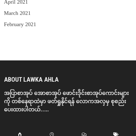
April 2021
March 2021
February 2021
ABOUT LAWKA AHLA
အပြာစာအုပ် အောစာအုပ် ဖောင်းဒိုင်းစာအုပ်ကောင်းများ
ကို တစ်နေရာထဲမှာ ဖတ်ရှုနိုင်ရန် လောကအလှမှ စုစည်း
ပေးထားပါတယ်…..