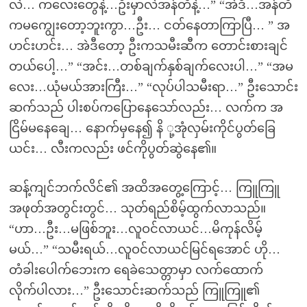
လဲ… ကလေးတွေနဲ့…ဦးမှာလဲအန်တီနဲ့…” “အဲဒီ…အန်တီ
ကမကျွေးတော့ဘူးကွာ…ဦး… ငတ်နေတာကြာပြီ… ” အ
ဟင်းဟင်း… အဲဒီတော့ ဦးကသမီးဆီက တောင်းစားချင်
တယ်ပေါ့…” “အင်း…တစ်ချက်နှစ်ချက်လေးပါ…” “အမ
လေး…ယုံမယ်အားကြီး…” “လုပ်ပါသမီးရာ…” ဦးသောင်း
ဆက်သည် ပါးစပ်ကပြောနေသော်လည်း… လက်က အ
ငြိမ်မနေချေ… နောက်မှနေ၍ နိ ု့အုံလှမ်းကိုင်ပွတ်ခြေ
ယင်း… လီးကလည်း ဖင်ကိုပွတ်ဆွဲနေ၏။
ဆန့်ကျင်ဘက်လိင်၏ အထိအတွေ့ကြောင့်… ကြူကြူ
အဖုတ်အတွင်းတွင်… သုတ်ရည်စိမ့်ထွက်လာသည်။
“ဟာ…ဦး…မဖြစ်ဘူး…လူဝင်လာယင်…မိကုန်လိမ့်
မယ်…” “သမီးရယ်…လူဝင်လာယင်မြင်ရအောင် ဟို…
တံခါးပေါက်ဘေးက ရေခဲသေတ္တာမှာ လက်ထောက်
လိုက်ပါလား…” ဦးသောင်းဆက်သည် ကြူကြူ၏