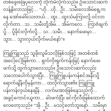
တစ်ခွေးခြေပုလေးကို တိုက်မိလိုက်သည်။ ဦးသောင်းဆက်
လန့်နိုးလာသဖြင့်… “ဟို…ဟို…ဦး…သမီးလေအိမ်ရှေ့က
နေ အော်ခေါ်သေးတယ်… ထူး…ထူးသံမကြားလို့ ဝင်လာ
လိုက်တာ…သ…သမီးတို့အိမ်… အိမ်ကလေ… ကြာဇံချက်
ပို့… ပို့ခိုင်းလိုက်လို့… သ…သမီး… နောက်ဖေးမှာ…
သွား… သွားလှယ်လိုက်မယ်နော်”။
ကြူကြူသည် သူခိုးလူမိသလိုဖြစ်သဖြင့် အထစ်ထစ်
အငေါ့ငေါ့ဖြစ်ကာ… ရှက်ကိုးရှက်ကန်းဖြင့် နောက်ဖေး
ဖက်သို့ ထွက်သွားလေသည်။ ဦးသောင်းဆက်လည်း
သဘောပေါက်သွားပြီး… ကြူကြူပန်းကန်စင်အနီးသို့
ရောက်ချိန်ကိုမှန်းကာ… ထလိုက်သွား၏။ ကြူကြူ
ပန်းကန်လှယ်နေချိန်… လက်မအားဖြစ်နေသည်ကို…
အခွင့်ကောင်းယူကာ… ခါးဖက်ပြီး ဖင်ကိုလီးဖြစ်ထောက်
လေတော့သည်။ “အို…ဦး…မသင့်တော်ဘူးနော်…သမီးမှာ