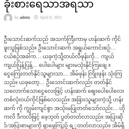
ခိုးစားရေသာအရသာ
by
admin
April 8, 2021
ဦးသောင်းဆက်သည် အသက်ကြီးကာမှ ဟန်းဆက် ကိုင်
ဖူးသူဖြစ်သည်။ ဦးသောင်းဆက် အရွယ်ကောင်းစဉ်…
ငယ်စဉ်အခါက… ယခုကဲ့သို့တယ်လီဖုန်းကို… ကျယ်
ကျယ်ပြန့်ပြန့်… ပေါပေါများ များမသုံးနိုင်ကြချေ ။
ငွေကြေးတတ်နိုင်သူများသာ… အိမ်ဖုန်း ကြိုးဖုန်း သုံးကြ
သည်။ ယခုတော့… ဦးသောင်းဆက်လည်း တတ်နိုင်
သလောက်သောငွေလေးဖြင့် ဟန်းဆက် ဈေးပေါပေါလေး
တစ်လုံးဝယ်ကိုင်ဖြစ်လေသည်။ အခြားသူများကဲ့သို့ ဟန်း
ဆက် ကို ကျွမ်းကျင်စွာ အသုံးမပြုတတ်သော်လည်း… ဟို
ကလိ ဒီကလိဖြင့် ဖေ့ဘုတ် ပွတ်တတ်လာသည်။ အပြာဆို
ဒ်/အပြာစာများကို ရှာဖွေကြည့် ရ့ှုတတ်လာသည်။ အိမ်ရှိ