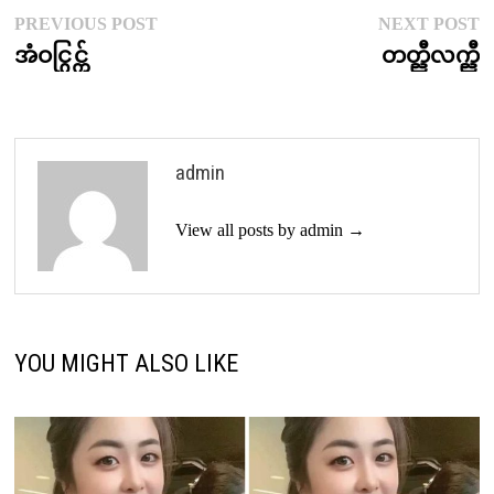
Post
Previous
N
PREVIOUS POST
NEXT POST
post:
p
အံဝင္ဂြင္က်
တတ္ညီလက္ညီ
navigation
admin
View all posts by admin →
YOU MIGHT ALSO LIKE