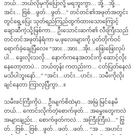
ဘယ်…ဘယ်လိုမှကိုပြောလို့ မရဘူးကွာ… အို့…အို့…
အင်း… ဗြစ်…ဖွတ်…ဖွတ်…” တင်တင်၏အဖုတ်အတွင်း
တွင်ရှေ့ပြေး သုတ်ရည်ကြည်ထွက်ထားသောကြောင့်
ချောဆီကဲ့သို့ဖြစ်ကာ… ဦးသောင်းဆက်၏ လီးကြီးသည်
တင်တင်အဖုတ်နံရံကာ မ,ဖုလေးများကို ပွတ်တိုက်ဝင်
ရောက်ခဲ့ချေပြီလေ။ “အား…အား…အိုး…ဖြေးဖြေးလုပ်
ပါ… ခွေးလိုးသလို… နောက်ကနေအတင်းကို ဆောင့်လိုး
နေတော့တာပဲ… ဘယ်တုန်း ကတည်းက… ငတ်ပြတ်နေလဲ
မသိပါဘူးနော်…” “အင်း…ဟင်း…ဟင်း… သမီးကိုလိုး
ချင်နေတာ ကြာလှပြီကွာ…။
သမီးဖင်ကြီးကိုပဲ… ဦးမျက်စိထဲမှာ… အမြဲ မြင်နေမိ
တယ်… ကောင်းလိုက်တဲ့စောက်ဖုတ်… အမွှေးတွေကလဲ
အများချည်း… စောက်ဖုတ်ကလဲ… အကြီးကြီးပဲ…” ဗြွ
တ်…ဗြစ်…ဗြစ်…ဖွတ်…ဖတ်…ဖတ်… “အ …အဟင်း