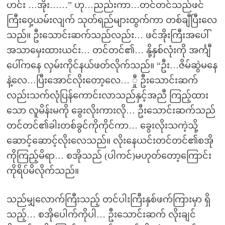
ဟင်း …အိုး……” ဟု…ညည်းကာ…တင်တင်သည်ဖင်
ကြီးဝှေ့ယမ်းလျက် သုတ်ရည်များထွက်ကာ တစ်ချီပြီးလေ
သည်။ ဦးသောင်းဆက်သည်လည်း… ဖင်အိုးကြီးအပေါ်
အသာမှေးထားယင်း… တင်တင်၏… နို့နှစ်လုံးကို အင်္ကျီ
ပေါ်ကနေ လှမ်းကိုင်နယ်ဖတ်လိုက်သည်။ “ဦး…ဇိမ်ဆွဲမနေ
နဲ့လေ…ပြီးအောင်လိုးတော့လေ… ှီု ဦးသောင်းဆက်
လည်းသက်လုံပြန်ကောင်းလာသည်နှင့်အညီ ကြည့်ထား
သော လူမိန်းမကို ခွေးလိုးကားလို… ဦးသောင်းဆက်သည်
တင်တင်၏ခါးတစ်ခွင်ကိုကိုင်ကာ… ခွေးလိုးသကဲ့သို့
ဆောင့်ဆောင့်လိုးလေသည်။ လိုးနေယင်းတင်တင်၏စအို
ကိုကြည့်မိရာ… စအိုသည် (ပါကင်)မဟုတ်တော့ကြောင်း
ကိုရိပ်မိလိုက်သည်။
သည်မျှလောက်ကြီးသည့် တင်ပါးကြီးနှစ်ဖက်ကြားမှာ ရှိ
သည့်… စအိုပေါက်ကိုပါ… ဦးသောင်းဆက် လိုးချင်