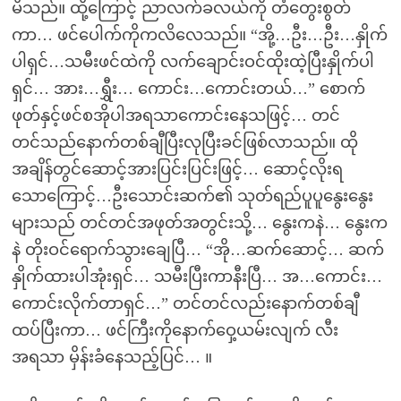
မိသည်။ ထို့ကြောင့် ညာလက်ခလယ်ကို တံတွေးစွတ်
ကာ… ဖင်ပေါက်ကိုကလိလေသည်။ “အို့…ဦး…ဦး…နှိုက်
ပါရှင်…သမီးဖင်ထဲကို လက်ချောင်းဝင်ထိုးထဲ့ပြီးနှိုက်ပါ
ရှင်… အား…ရွှီး… ကောင်း…ကောင်းတယ်…” စောက်
ဖုတ်နှင့်ဖင်စအိုပါအရသာကောင်းနေသဖြင့်… တင်
တင်သည်နောက်တစ်ချီပြီးလုပြီးခင်ဖြစ်လာသည်။ ထို
အချိန်တွင်ဆောင့်အားပြင်းပြင်းဖြင့်… ဆောင့်လိုးရ
သောကြောင့်…ဦးသောင်းဆက်၏ သုတ်ရည်ပူပူနွေးနွေး
များသည် တင်တင်အဖုတ်အတွင်းသို့… နွေးကနဲ… နွေးက
နဲ တိုးဝင်ရောက်သွားချေပြီ… “အို…ဆက်ဆောင့်… ဆက်
နှိုက်ထားပါအုံးရှင်… သမီးပြီးကာနီးပြီ… အ…ကောင်း…
ကောင်းလိုက်တာရှင်…” တင်တင်လည်းနောက်တစ်ချီ
ထပ်ပြီးကာ… ဖင်ကြီးကိုနောက်ဝှေ့ယမ်းလျက် လီး
အရသာ မှိန်းခံနေသည့်ပြင်… ။