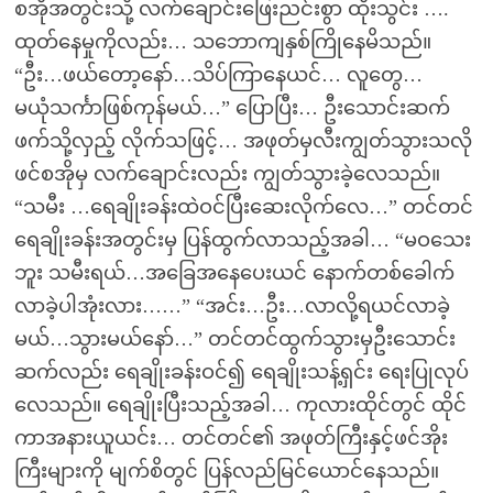
စအိုအတွင်းသို့ လက်ချောင်းဖြေးညင်းစွာ ထိုးသွင်း ….
ထုတ်နေမှုကိုလည်း… သဘောကျနှစ်ကြိုနေမိသည်။
“ဦး…ဖယ်တော့နော်…သိပ်ကြာနေယင်… လူတွေ…
မယုံသင်္ကာဖြစ်ကုန်မယ်…” ပြောပြီး… ဦးသောင်းဆက်
ဖက်သို့လှည့် လိုက်သဖြင့်… အဖုတ်မှလီးကျွတ်သွားသလို
ဖင်စအိုမှ လက်ချောင်းလည်း ကျွတ်သွားခဲ့လေသည်။
“သမီး …ရေချိုးခန်းထဲဝင်ပြီးဆေးလိုက်လေ…” တင်တင်
ရေချိုးခန်းအတွင်းမှ ပြန်ထွက်လာသည့်အခါ… “မဝသေး
ဘူး သမီးရယ်…အခြေအနေပေးယင် နောက်တစ်ခေါက်
လာခဲ့ပါအုံးလား……” “အင်း…ဦး…လာလို့ရယင်လာခဲ့
မယ်…သွားမယ်နော်…” တင်တင်ထွက်သွားမှဦးသောင်း
ဆက်လည်း ရေချိုးခန်းဝင်၍ ရေချိုးသန့်ရှင်း ရေးပြုလုပ်
လေသည်။ ရေချိုးပြီးသည့်အခါ… ကုလားထိုင်တွင် ထိုင်
ကာအနားယူယင်း… တင်တင်၏ အဖုတ်ကြီးနှင့်ဖင်အိုး
ကြီးများကို မျက်စိတွင် ပြန်လည်မြင်ယောင်နေသည်။