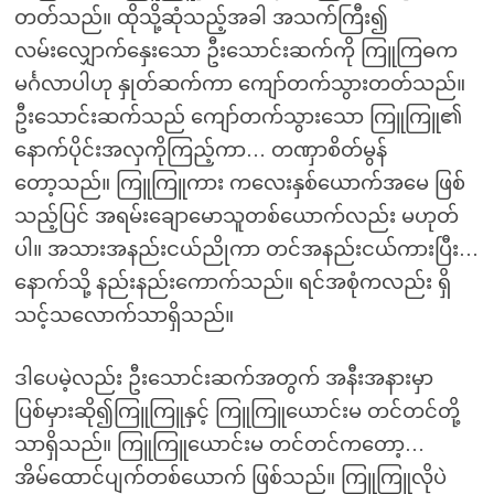
တတ်သည်။ ထိုသို့ဆုံသည့်အခါ အသက်ကြီး၍
လမ်းလျှောက်နှေးသော ဦးသောင်းဆက်ကို ကြူကြဓက
မင်္ဂလာပါဟု နှုတ်ဆက်ကာ ကျော်တက်သွားတတ်သည်။
ဦးသောင်းဆက်သည် ကျော်တက်သွားသော ကြူကြူ၏
နောက်ပိုင်းအလှကိုကြည့်ကာ… တဏှာစိတ်မွန်
တော့သည်။ ကြူကြူကား ကလေးနှစ်ယောက်အမေ ဖြစ်
သည့်ပြင် အရမ်းချောမောသူတစ်ယောက်လည်း မဟုတ်
ပါ။ အသားအနည်းငယ်ညိုကာ တင်အနည်းငယ်ကားပြီး…
နောက်သို့ နည်းနည်းကောက်သည်။ ရင်အစုံကလည်း ရှိ
သင့်သလောက်သာရှိသည်။
ဒါပေမဲ့လည်း ဦးသောင်းဆက်အတွက် အနီးအနားမှာ
ပြစ်မှားဆို၍ကြူကြူနှင့် ကြူကြူယောင်းမ တင်တင်တို့
သာရှိသည်။ ကြူကြူယောင်းမ တင်တင်ကတော့…
အိမ်ထောင်ပျက်တစ်ယောက် ဖြစ်သည်။ ကြူကြူလိုပဲ