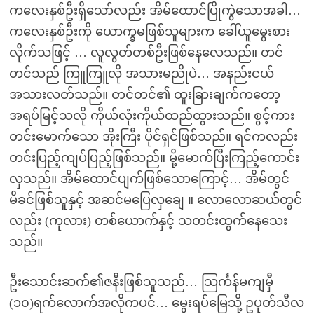
ကလေးနှစ်ဦးရှိသော်လည်း အိမ်ထောင်ပြိုကွဲသောအခါ…
ကလေးနှစ်ဦးကို ယောက္ခမဖြစ်သူများက ခေါ်ယူမွေးစား
လိုက်သဖြင့် … လူလွတ်တစ်ဦးဖြစ်နေလေသည်။ တင်
တင်သည် ကြူကြူလို အသားမညိုပဲ… အနည်းငယ်
အသားလတ်သည်။ တင်တင်၏ ထူးခြားချက်ကတော့
အရပ်မြင့်သလို ကိုယ်လုံးကိုယ်ထည်ထွားသည်။ စွင့်ကား
တင်းမောက်သော အိုးကြီး ပိုင်ရှင်ဖြစ်သည်။ ရင်ကလည်း
တင်းပြည့်ကျပ်ပြည့်ဖြစ်သည်။ မို့မောက်ပြီးကြည့်ကောင်း
လှသည်။ အိမ်ထောင်ပျက်ဖြစ်သောကြောင့်… အိမ်တွင်
မိခင်ဖြစ်သူနှင့် အဆင်မပြေလှချေ ။ လောလောဆယ်တွင်
လည်း (ကုလား) တစ်ယောက်နှင့် သတင်းထွက်နေသေး
သည်။
ဦးသောင်းဆက်၏ဇနီးဖြစ်သူသည်… သြင်္ကန်မကျမှီ
(၁၀)ရက်လောက်အလိုကပင်… မွေးရပ်မြေသို့ ဥပုတ်သီလ