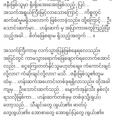
ဇနီးဖြစ်သူမှာ ရိုးရိုးအေးအေးဖြစ်သည့်ုပြင်…
အသက်အရွယ်ကြီးမြင့်လာသောကြောင့်… ကိစ္စတွင်
ဆက်ဆံမှုမရှိသလောက် ဖြစ်လာခဲ့သည်။ ထို့ကြောင့်… ဦး
သောင်းဆက်မှာ… ဟန်းဆက် မှ အပြာကားတွေကြည့်ပြီး
သည့်အခါ… စိတ်ဖြေစရာမ ရှိသည့်အတွက် … ။
အသက်ကြီးကာမှ လက်သ္မားပြန်ဖြစ်နေရလေသည်။
အပြင်တွင် ကာမသွားရောက်ဖြေဖျောက်ရလောက်အောင်
လည်း… ငွေကြေးတတ်နိုင်သူမဟုတ်ချေ။ ကံကောင်းချင်
လို့လား? ကံဆိုးချင်လို့လား? မသိ…ဇနီးဖြစ်သူ၏တူမ
ထံမှ… ဟန်းဆက်အဟောင်းတစ်ခုရရှိလာသည်။ ထိုအခါ
ကျမှ… ဦးသောင်းဆက်သည်… မျောက်အုန်းသီး နှစ်လုံး
ရသလိုဖြစ်ကာ… ဟန်းဆက်တစ်ခုမှ တစ်ခုသို့(ရှယ်)
တော့သည်… သီချင်းတွေ (ရှယ်)၏။ ဓာတ်ပုံ
တွေ(ရှယ်)၏။ အောစာတွေ အောရုပ်ပြတွေ (ရှယ်)၏။