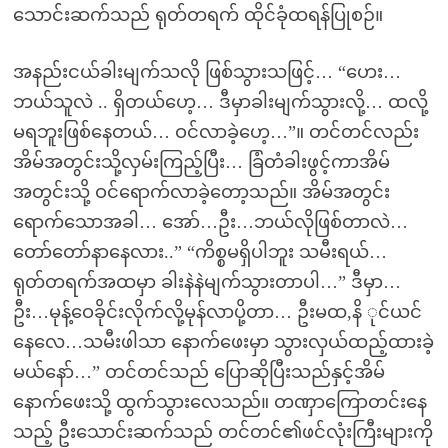
သောင်းဆက်သည် ရုတ်တရက် ထိုင်ခုံထရန်ပြုစဉ်။
အနည်းငယ်ခါးမျက်သလို ဖြစ်သွားသဖြင့်… “ဟေး…
ဘယ်သူလဲ .. ရှိတယ်ဟေ့… ဒီမှာခါးမျက်သွားလို့… ထလို့
မရဘူးဖြစ်နေတယ်… ဝင်လာခဲ့ဟေ့…”။ တင်တင်လည်း
အိမ်အတွင်းသို့လှမ်းကြည့်ပြီး… ခြံတံခါးဖွင့်ကာအိမ်
အတွင်းသို့ ဝင်ရောက်လာခဲ့တော့သည်။ အိမ်အတွင်း
ရောက်သောအခါ… အော်…ဦး…ဘယ်လိုဖြစ်တာလဲ…
တော်တော်နာနေလား..” “ကိစ္စမရှိပါဘူး သမီးရယ်…
ရုတ်တရက်အထမှာ ခါးနဲနဲမျက်သွားတာပါ…” ဒီမှာ…
ဦး…မုန့်ဝေခိုင်းလိုက်လို့မုန်လာပို့တာ… ဦးမထ,နိ ုင်ယင်
နေလေ…သမီးဖါသာ နောက်ဖေးမှာ သွားလှယ်ထည့်ထားခဲ့
မယ်နော်…” တင်တင်သည် ပြောဆိုပြီးသည်နှင့်အိမ်
နောက်ဖေးသို့ ထွက်သွားလေသည်။ တဏှာကြောတင်းနေ
သည့် ဦးသောင်းဆက်သည် တင်တင်၏ဖင်လုံးကြီးများကို