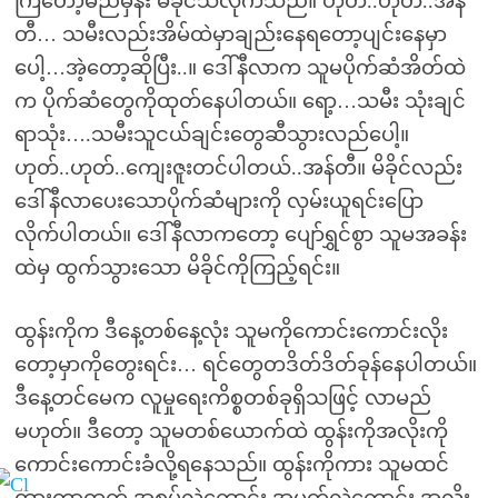
ကြတော့မည်မှန်း မိခိုင်သိလိုက်သည်။ ဟုတ်..ဟုတ်..အန်
တီ… သမီးလည်းအိမ်ထဲမှာချည်းနေရတော့ပျင်းနေမှာ
ပေါ့…အဲ့တော့ဆိုပြီး..။ ဒေါ်နီလာက သူမပိုက်ဆံအိတ်ထဲ
က ပိုက်ဆံတွေကိုထုတ်နေပါတယ်။ ရော့…သမီး သုံးချင်
ရာသုံး….သမီးသူငယ်ချင်းတွေဆီသွားလည်ပေါ့။
ဟုတ်..ဟုတ်..ကျေးဇူးတင်ပါတယ်..အန်တီ။ မိခိုင်လည်း
ဒေါ်နီလာပေးသောပိုက်ဆံများကို လှမ်းယူရင်းပြော
လိုက်ပါတယ်။ ဒေါ်နီလာကတော့ ပျော်ရွှင်စွာ သူမအခန်း
ထဲမှ ထွက်သွားသော မိခိုင်ကိုကြည့်ရင်း။
ထွန်းကိုက ဒီနေ့တစ်နေ့လုံး သူမကိုကောင်းကောင်းလိုး
တော့မှာကိုတွေးရင်း… ရင်တွေတဒိတ်ဒိတ်ခုန်နေပါတယ်။
ဒီနေ့တင်မေက လူမှုရေးကိစ္စတစ်ခုရှိသဖြင့် လာမည်
မဟုတ်။ ဒီတော့ သူမတစ်ယောက်ထဲ ထွန်းကိုအလိုးကို
ကောင်းကောင်းခံလို့ရနေသည်။ ထွန်းကိုကား သူမထင်