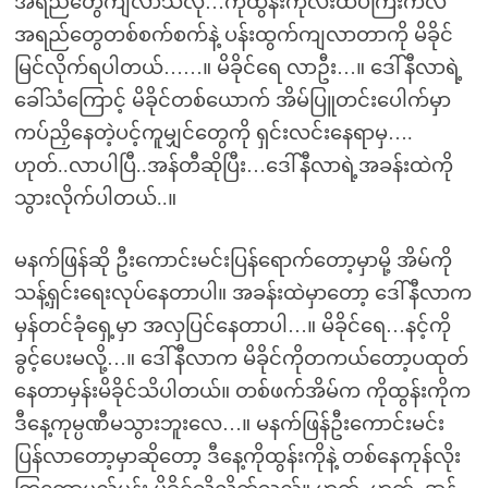
အရည်တွေကျလာသလို…ကိုထွန်းကိုလီးထိပ်ကြီးကလဲ
အရည်တွေတစ်စက်စက်နဲ့ ပန်းထွက်ကျလာတာကို မိခိုင်
မြင်လိုက်ရပါတယ်……။ မိခိုင်ရေ လာဦး…။ ဒေါ်နီလာရဲ့
ခေါ်သံကြောင့် မိခိုင်တစ်ယောက် အိမ်ပြူတင်းပေါက်မှာ
ကပ်ညှိနေတဲ့ပင့်ကူမျှင်တွေကို ရှင်းလင်းနေရာမှ….
ဟုတ်..လာပါပြီ..အန်တီဆိုပြီး…ဒေါ်နီလာရဲ့အခန်းထဲကို
သွားလိုက်ပါတယ်..။
မနက်ဖြန်ဆို ဦးကောင်းမင်းပြန်ရောက်တော့မှာမို့ အိမ်ကို
သန့်ရှင်းရေးလုပ်နေတာပါ။ အခန်းထဲမှာတော့ ဒေါ်နီလာက
မှန်တင်ခုံရှေ့မှာ အလှပြင်နေတာပါ…။ မိခိုင်ရေ…နင့်ကို
ခွင့်ပေးမလို့…။ ဒေါ်နီလာက မိခိုင်ကိုတကယ်တော့ပထုတ်
နေတာမှန်းမိခိုင်သိပါတယ်။ တစ်ဖက်အိမ်က ကိုထွန်းကိုက
ဒီနေ့ကုမ္ပဏီမသွားဘူးလေ…။ မနက်ဖြန်ဦးကောင်းမင်း
ပြန်လာတော့မှာဆိုတော့ ဒီနေ့ကိုထွန်းကိုနဲ့ တစ်နေကုန်လိုး