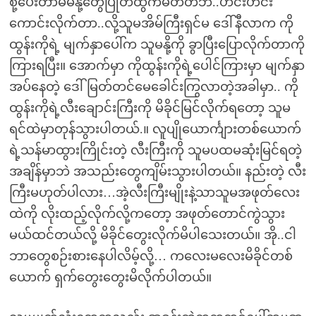
စို့ပေးတာမမနို့တွေပြုတ်ထွက်မတတ်ဘဲ..ဟင်းဟင်း
ကောင်းလိုက်တာ..လို့သူမအိမ်ကြီးရှင်မ ဒေါ်နီလာက ကို
ထွန်းကိုရဲ့ မျက်နှာပေါ်က သူမနို့ကို ခွာပြီးပြောလိုက်တာကို
ကြားရပြီး။ အောက်မှာ ကိုထွန်းကိုရဲ့ပေါင်ကြားမှာ မျက်နှာ
အပ်နေတဲ့ ဒေါ်မြတ်တင်မေခေါင်းကြွလာတဲ့အခါမှာ.. ကို
ထွန်းကိုရဲ့လီးချောင်းကြီးကို မိခိုင်မြင်လိုက်ရတော့ သူမ
ရင်ထဲမှာတုန်သွားပါတယ်.။ လူပျိုယောင်္ကျားတစ်ယောက်
ရဲ့သန်မာထွားကြိုင်းတဲ့ လီးကြီးကို သူမပထမဆုံးမြင်ရတဲ့
အချိန်မှာဘဲ အသည်းတွေကျိမ်းသွားပါတယ်။ နည်းတဲ့ လီး
ကြီးမဟုတ်ပါလား…အဲ့လီးကြီးမျိုးနဲ့သာသူမအဖုတ်လေး
ထဲကို လိုးထည့်လိုက်လို့ကတော့ အဖုတ်တောင်ကွဲသွား
မယ်ထင်တယ်လို့ မိခိုင်တွေးလိုက်မိပါသေးတယ်။ အို..ငါ
ဘာတွေစဉ်းစားနေပါလိမ့်လို့… ကလေးမလေးမိခိုင်တစ်
ယောက် ရှက်တွေးတွေးမိလိုက်ပါတယ်။