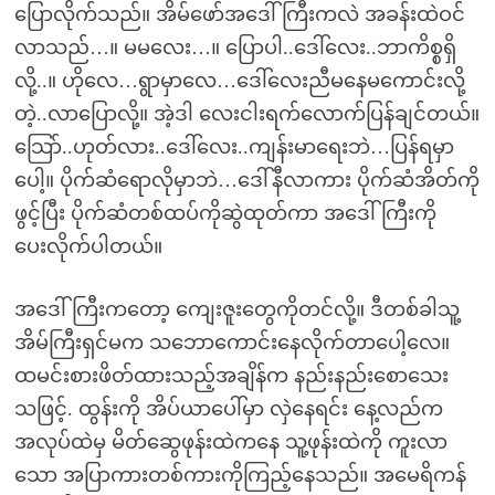
ပြောလိုက်သည်။ အိမ်ဖော်အဒေါ်ကြီးကလဲ အခန်းထဲဝင်
လာသည်…။ မမလေး…။ ပြောပါ..ဒေါ်လေး..ဘာကိစ္စရှိ
လို့..။ ဟိုလေ…ရွာမှာလေ…ဒေါ်လေးညီမနေမကောင်းလို့
တဲ့..လာပြောလို့။ အဲ့ဒါ လေးငါးရက်လောက်ပြန်ချင်တယ်။
သြော်..ဟုတ်လား..ဒေါ်လေး..ကျန်းမာရေးဘဲ…ပြန်ရမှာ
ပေါ့။ ပိုက်ဆံရောလိုမှာဘဲ…ဒေါ်နီလာကား ပိုက်ဆံအိတ်ကို
ဖွင့်ပြီး ပိုက်ဆံတစ်ထပ်ကိုဆွဲထုတ်ကာ အဒေါ်ကြီးကို
ပေးလိုက်ပါတယ်။
အဒေါ်ကြီးကတော့ ကျေးဇူးတွေကိုတင်လို့။ ဒီတစ်ခါသူ့
အိမ်ကြီးရှင်မက သဘောကောင်းနေလိုက်တာပေါ့လေ။
ထမင်းစားဖိတ်ထားသည့်အချိန်က နည်းနည်းစောသေး
သဖြင့်. ထွန်းကို အိပ်ယာပေါ်မှာ လှဲနေရင်း နေ့လည်က
အလုပ်ထဲမှ မိတ်ဆွေဖုန်းထဲကနေ သူ့ဖုန်းထဲကို ကူးလာ
သော အပြာကားတစ်ကားကိုကြည့်နေသည်။ အမေရိကန်