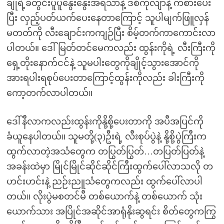
ချိုရဲ့ခံတွင်းပူပူနွေးနွေးအရသာနဲ့ ဒစ်ကိုလျာနဲ့ ကစားပေး
ပြီး လှည့်ပတ်ယက်ပေးနေတာကြောင့် သူပါမျက်ဖြူလှန်
မတတ်ကို လီးချောင်းကကျဉ်ပြီး စိမ့်တက်ကာကောင်းလာ
ပါတယ်။ ဒေါ်မြတ်တင်မေကလည်း ထွန်းကိုရဲ့ လီးကြီးကို
ရှေ့တိုးနောက်ငင်နဲ့ သူမပါးတွေကိုချိုင့်သွားအောင်ကို
အားရပါးရစုပ်ပေးတာကြောင့်ထွန်းကိုလည်း ခါးကြီးကို
ကော့တက်လာပါတယ်။
ဒေါ်နီလာကလည်းထွန်းကိုနို့စို့ပေးတာကို အပီအပြင်ကို
ခံယူနေပါတယ်။ သူမတို့(၃)ဦးရဲ့ လီးစုပ်ပွဲနဲ့ နို့စို့ပွဲကြီးက
ထွက်လာတဲ့အသံတွေက တပြွတ်ပြွတ်…တပြတ်ပြတ်နဲ့
အခန်းထဲမှာ မြိုင်မြိုင်ဆိုင်ဆိုင်ကြီးထွက်ပေါ်လာသလို တ
ဟင်းဟင်းနဲ့ ညဉ်းညူသံတွေကလည်း ထွက်ပေါ်လာပါ
တယ်။ လိုးပွဲမစတင်မီ တစ်ယောက်နဲ့ တစ်ယောက် သုံး
ယောက်သား အပြိုင်အဆိုင်အာရုံနိုးဆွရင်း စိတ်တွေကကြွ