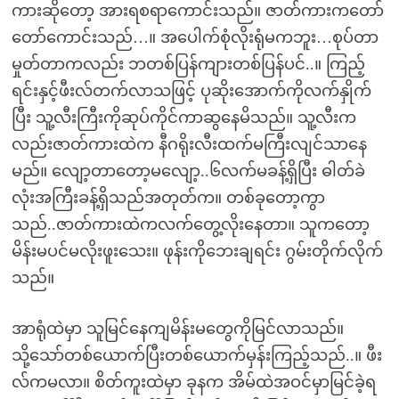
ကားဆိုတော့ အားရစရာကောင်းသည်။ ဇာတ်ကားကတော်
တော်ကောင်းသည်…။ အပေါက်စုံလိုးရုံမကဘူး…စုပ်တာ
မှုတ်တာကလည်း ဘတစ်ပြန်ကျားတစ်ပြန်ပင်..။ ကြည့်
ရင်းနှင့်ဖီးလ်တက်လာသဖြင့် ပုဆိုးအောက်ကိုလက်နှိုက်
ပြီး သူ့လီးကြီးကိုဆုပ်ကိုင်ကာဆွနေမိသည်။ သူ့လီးက
လည်းဇာတ်ကားထဲက နီဂရိုးလီးထက်မကြီးလျင်သာနေ
မည်။ လျော့တာတော့မလျော့..၆လက်မခန့်ရှိပြီး ဓါတ်ခဲ
လုံးအကြီးခန့်ရှိသည်အတုတ်က။ တစ်ခုတော့ကွာ
သည်..ဇာတ်ကားထဲကလက်တွေ့လိုးနေတာ။ သူကတော့
မိန်းမပင်မလိုးဖူးသေး။ ဖုန်းကိုဘေးချရင်း ဂွမ်းတိုက်လိုက်
သည်။
အာရုံထဲမှာ သူမြင်နေကျမိန်းမတွေကိုမြင်လာသည်။
သို့သော်တစ်ယောက်ပြီးတစ်ယောက်မှန်းကြည့်သည်..။ ဖီး
လ်ကမလာ။ စိတ်ကူးထဲမှာ ခုနက အိမ်ထဲအဝင်မှာမြင်ခဲ့ရ