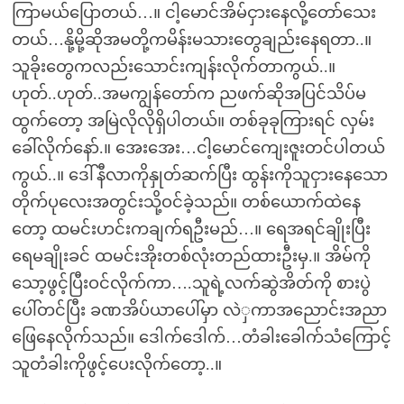
ကြာမယ်ပြောတယ်…။ ငါ့မောင်အိမ်ငှားနေလို့တော်သေး
တယ်…နို့မို့ဆိုအမတို့ကမိန်းမသားတွေချည်းနေရတာ..။
သူခိုးတွေကလည်းသောင်းကျန်းလိုက်တာကွယ်..။
ဟုတ်..ဟုတ်..အမကျွန်တော်က ညဖက်ဆိုအပြင်သိပ်မ
ထွက်တော့ အမြဲလိုလိုရှိပါတယ်။ တစ်ခုခုကြားရင် လှမ်း
ခေါ်လိုက်နော်.။ အေးအေး…ငါ့မောင်ကျေးဇူးတင်ပါတယ်
ကွယ်..။ ဒေါ်နီလာကိုနှုတ်ဆက်ပြီး ထွန်းကိုသူငှားနေသော
တိုက်ပုလေးအတွင်းသို့ဝင်ခဲ့သည်။ တစ်ယောက်ထဲနေ
တော့ ထမင်းဟင်းကချက်ရဦးမည်…။ ရေအရင်ချိုးပြီး
ရေမချိုးခင် ထမင်းအိုးတစ်လုံးတည်ထားဦးမှ.။ အိမ်ကို
သော့ဖွင့်ပြီးဝင်လိုက်ကာ….သူရဲ့လက်ဆွဲအိတ်ကို စားပွဲ
ပေါ်တင်ပြီး ခဏအိပ်ယာပေါ်မှာ လဲှကာအညောင်းအညာ
ဖြေနေလိုက်သည်။ ဒေါက်ဒေါက်…တံခါးခေါက်သံကြောင့်
သူတံခါးကိုဖွင့်ပေးလိုက်တော့..။