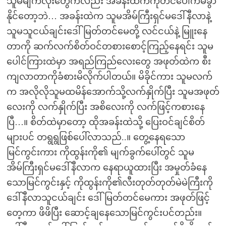
သူမမျက်လုံးတွေကလည်း အခန်းထဲကကုတင်ပေါ်ကမခွာ
နိုင်တော့ဘဲ… အခန်းထဲက သူမအိမ်ကြီးရှင်မဒေါ်နီလာနဲ့
သူမသူငယ်ချင်းဒေါ်မြတ်တင်မေတို့ လင်ငယ်နဲ့ မြူးနေ
တာကို ဆက်လက်စိတ်ဝင်တစားစောင့်ကြည့်နေရင်း သူမ
ပေါင်ကြားထဲမှာ အရည်ကြည်လေးတွေ အဖုတ်ထဲက စီး
ကျလာတာကိုခံစားမိလိုက်ပါတယ်။ မိခိုင်ကား သူမလက်
က အလိုလိုသူမထမိန်အောက်သို့လက်နှိုက်ပြီး သူမအဖုတ်
လေးကို လက်နှိုက်ပြီး အစိလေးကို လက်ဖြင့်ကစားနေ
ပြီ…။ စိတ်ထဲမှာတော့ ထိုအခန်းထဲသို့ ပြေးဝင်ချင်စိတ်
များပင် တရွရွဖြစ်ပေါ်လာသည်..။ တွေ့နေရသော
မြင်ကွင်းကား ကိုထွန်းကို၏ မျက်ခွက်ပေါ်တွင် သူမ
အိမ်ကြီးရှင်မဒေါ်နီလာက နေရာယူထားပြီး အမှုတ်ခံနေ
သောမြင်ကွင်းနှင့် ကိုထွန်းကို၏လီးတုတ်တုတ်မဲမဲကြီးကို
ဒေါ်နီလာသူငယ်ချင်း ဒေါ်မြတ်တင်မေကား အဖုတ်ဖြင့်
တေ့ကာ ဖိဖိပြီး ဆောင့်ချနေသောမြင်ကွင်းပင်တည်း။