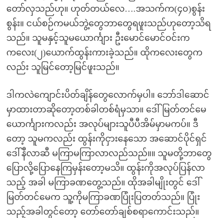
တော်လှသည်ဟု။ ဟုတ်တယ်လေ….အသက်က(၄၀)စွန်း
စွန်း။ ငယ်စဉ်ကမယ်ဘွဲ့တွေဘာတွေရဖူးသည်ဟုတော့သိရ
သည်။ သူမနှင့်သူမယောင်္ကျား ဦးမောင်မောင်ဝင်းက
ကလေး(၂)ယောက်ထွန်းကားခဲ့သည်။ ထိုကလေးတွေက
လည်း သူမြင်တော့မြင်ဖူးသည်။
ဒါကလဲကျောင်းပိတ်ချိန်တွေလောက်မှပါ။ ဘော်ဒါဆောင်
မှာထားတာဆိုတော့တစ်ခါတစ်ရံမှသာ။ ဒေါ်မြတ်တင်မေ
ယောင်္ကျားကလည်း အလုပ်များသူပီပီအိမ်မှာမကပ်။ ဒီ
တော့ သူမကလည်း ထွန်းကိုငှားနေသော အဆောင်ပိုင်ရှင်
ဒေါ်နီလာဆီ မကြာမကြာလာလည်သည်။။ သူမတို့ဘာတွေ
ပြောလို့ပြောနေကြမှန်းတော့မသိ။ ထွန်းကိုအလုပ်ပြန်လာ
သည့် အခါ မကြာခဏတွေ့သည်။ ထိုအခါမျိုးတွင် ဒေါ်
မြတ်တင်မေက သူ့ကိုမကြာခဏပြုံးပြတတ်သည်။ ပြုံး
သည့်အခါတွင်တော့ တော်တော်ချစ်စရာကောင်းသည်။