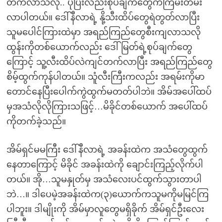
တက်လာသလို.. ပိုပြီးလည်းစုပ်ချက်တွေကကြမ်းတမ်း
လာပါတယ်။ ဒေါ်နီလာရဲ့ နို့သီးထိပ်တွေရဲတွတ်လာပြီး
သူမပေါင်ကြားထဲမှာ အရည်ကြည်တွေစီးကျလာသလို
ထွန်းကိုတစ်ယောက်လည်း ဒေါ်မြတ်ရဲ့စုပ်ချက်တွေ
ကြောင့် သူ့လီးထိပ်လဲကျင်တက်လာပြီး အရည်ကြည်တွေ
စိမ့်ထွက်ကုန်ပါတယ်။ သူံလီးကြီးကလည်း အရမ်းကိုမာ
တောင်နေပြီးပေါက်ကွဲထွက်မတတ်ပါဘဲ။ အိမ်အပေါ်ထပ်
မှအသံလိုလိုကြားသဖြင့်…မိခိုင်တစ်ယောက် အပေါ်ထပ်
ကိုတက်ခဲ့သည်။
အိမ်ရှင်မမကြီး ဒေါ်နီလာရဲ့ အခန်းထဲက အသံတွေထွက်
နေတာကြောင့် မိခိုင် အခန်းထဲကို ချောင်းကြည့်လိုက်ပါ
တယ်။ အို…သူမနှုတ်မှ အသံလေးပင်ထွက်သွားတာပါ
ဘဲ…။ ဒါပေမဲ့အခန်းထဲက(၃)ယောက်ကသူမကိုမမြင်ကြ
ပါဘူး။ ဒါမျိုးကို အိမ်မှာလူတွေမရှိခိုက် အိမ်ရှင်ဦးလေး