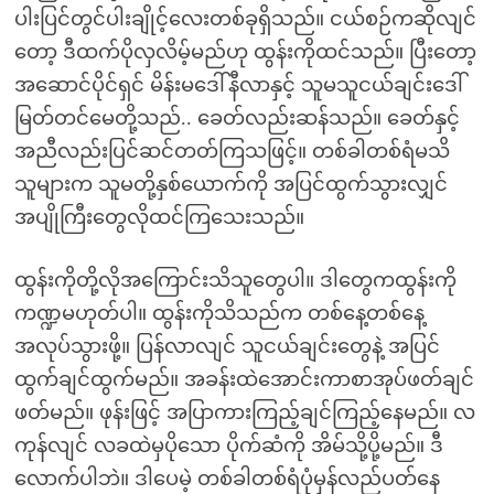
ပါးပြင်တွင်ပါးချိုင့်လေးတစ်ခုရှိသည်။ ငယ်စဉ်ကဆိုလျင်
တော့ ဒီထက်ပိုလှလိမ့်မည်ဟု ထွန်းကိုထင်သည်။ ပြီးတော့
အဆောင်ပိုင်ရှင် မိန်းမဒေါ်နီလာနှင့် သူမသူငယ်ချင်းဒေါ်
မြတ်တင်မေတို့သည်.. ခေတ်လည်းဆန်သည်။ ခေတ်နှင့်
အညီလည်းပြင်ဆင်တတ်ကြသဖြင့်။ တစ်ခါတစ်ရံမသိ
သူများက သူမတို့နှစ်ယောက်ကို အပြင်ထွက်သွားလျှင်
အပျိုကြီးတွေလိုထင်ကြသေးသည်။
ထွန်းကိုတို့လိုအကြောင်းသိသူတွေပါ။ ဒါတွေကထွန်းကို
ကဏ္ဍမဟုတ်ပါ။ ထွန်းကိုသိသည်က တစ်နေ့တစ်နေ့
အလုပ်သွားဖို့။ ပြန်လာလျင် သူငယ်ချင်းတွေနဲ့ အပြင်
ထွက်ချင်ထွက်မည်။ အခန်းထဲအောင်းကာစာအုပ်ဖတ်ချင်
ဖတ်မည်။ ဖုန်းဖြင့် အပြာကားကြည့်ချင်ကြည့်နေမည်။ လ
ကုန်လျင် လခထဲမှပိုသော ပိုက်ဆံကို အိမ်သို့ပို့မည်။ ဒီ
လောက်ပါဘဲ။ ဒါပေမဲ့ တစ်ခါတစ်ရံပုံမှန်လည်ပတ်နေ