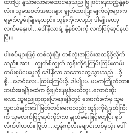
ထားပြီး နို့သီးလေးမာထောင်နေသည် ဖြူဝင်းနေသည့်နို့နှစ်
လုံး။ သူမအဝတ်အစားများ ချွတ်ထားပြီး မျက်လုံးများက
ရမ္မက်လွမ်းခြုံနေသည်။ ထွန်းကိုကလည်း ဒါမျိုးတော့
လက်မနှေးပါ…ဒေါ်နီလာရဲ့ နို့နှစ်လုံးကို လက်ဖြင့်ဆုပ်နယ်
ပြီး။
ပါးစပ်များဖြင့် တစ်လုံးပြီး တစ်လုံးအပြင်းအထန်စို့လိုက်
သည်။ အား…ကျွတ်စ်ကျွတ် ထွန်းကိုရဲ့ကြမ်းကြမ်းတမ်း
တမ်းစုပ်ပေးမှုကို ဒေါ်နီလာ သဘောတွေ့သွားသည်…စို့
စို့…မောင်လေး..ကြမ်းကြမ်းစို့..ဒါမျိုးမ..မမကကြိုက်တာ။
ဘယ်အချိန်ခထဲက စို့ချင်နေမှန်းမသိဘူး..ကောင်ဆိုး
လေး..သူမညုတုတုပြောနေချိန်တွင် အောက်ဖက်မှ သူမ
သူငယ်ချင်းဒေါ်မြတ်တင်မေကလည်း ထွန်းကိုရဲ့ဒုတ်ကြီး
ကို သူမလက်ဖြင့်ဆုပ်ကိုင်ကာ နှုတ်ခမ်းဖြင့်တေ့ပြီး စုပ်
လိုက်ပါတယ်။ ပြွတ်….ထွန်းကိုလီးချောင်းတစ်ခုလုံး ဒေါ်