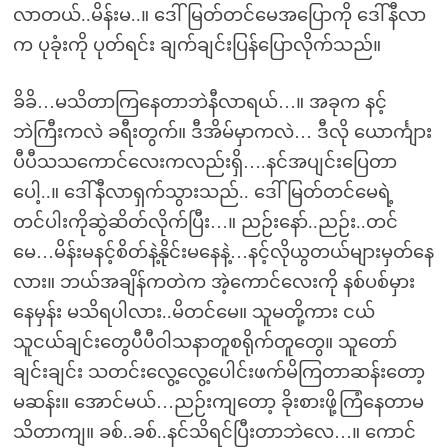
လာတယ်..မိန်းမ..။ ဒေါ်မြတ်တင်မေအပြောကို ဒေါ်နီလာ
က ပုခုံးကို ပုတ်ရင်း ချက်ချင်းပြန်ပြောလိုက်သည်။
ခိခိ…မသိတာကြနေတာဘဲနီလာရယ်…။ အခုက နင့်
ဘဲကြီးကလဲ ခရီးတွက်။ ဒီအိမ်မှာကလဲ… ဒီလို ယောင်္ကျား
ပီပီသသကောင်လေးကလည်းရှိ….နင်အပျင်းပြေတာ
ပေါ့..။ ဒေါ်နီလာရှက်သွားသည်.. ဒေါ်မြတ်တင်မေရဲ့
တင်ပါးကိုဆွဲဆိတ်လိုက်ပြီး…။ ညဉ်းနော်..ညဉ်း..တင်
မေ…မိန်းမနင့်စိတ်နဲ့နိုင်းမနေနဲ့…နင့်လိုယွတယ်များမှတ်နေ
လား။ ဘယ်အချိန်ကတဲက အဲ့ကောင်လေးကို နစ်ပစ်မှား
နေမှန်း မသိရပါလား..မိတင်မေ။ သူမတို့ကား ငယ်
သူငယ်ချင်းတွေပီပီဝါသနာတူစရိုက်တူတွေ။ သူတော်
ချင်းချင်း သတင်းလွေ့လွေ့ပေါင်းဖက်မိကြတာဆန်းတော့
မဆန်း။ အောင်မယ်…ညဉ်းကျတော့ ခိုးစားဖို့ကြံနေတာမ
သိတာကျ။ ခစ်..ခစ်..နင်သိရင်ပြီးတာဘဲလေ…။ ကောင်