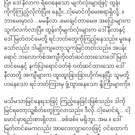
ပြီ။ ဒေါ်နီလာက ရီဝေနေသော မျက်လုံးများဖြင့် ထွန်း
ကိုကိုကြည့်လိုက်ပြီး။ နေဦး..ငါ့မောင်ကိုမေးစရာရှိလို့..။
ဘာမေးမှာလဲ…မမနီလာ..မေးချင်တာမေး။ အပြောများက
သွက်လက်လာပြီ။ ထွန်းကိုမျက်လုံးများက ဒေါ်နီလာနှင့်
ဒေါ်မြတ်တင်မေတို့ ရင်ဘတ်တွေကိုကြည့်နေသည်။ မူးနေ
သော်လည်း ဒါမျိုးကျတော့သူကမြင်တတ်သည်။ အပန်း
ရောင် ဘလောက်စ်အကျီကိုဝတ်ဆင်ထားသောဒေါ်မြတ်
တင်မေနှင့် နက်ပြာရောင်ဝတ်စုံ ဝတ်ဆင်ထားသော ဒေါ်
နီလာတို့ အကျီများက ထူးထူးခြားခြားဟိုက်နေပြီး သူမတို့
ဟနေသော ရင်ဘတ်ကြားမှ ဖွံ့ထွားနေသော နို့ကြီးများကို။
မသိမသာမြင်နေရသဖြင့် ကြည့်နေခြင်းဖြစ်သည်။ ဒါကို
မြင်ရတော့သူ့စိတ်တွေကြွလာသည်။ ဒီလို..ငါ့မောင်ရဲ့…ငါ့
မောင်မှာရည်းစားရှိလား…ခစ်ခစ်။ မရှိဘူး..အမ.။ ဒေါ်
မြတ်တင်မေကလည်း အာလေးလျှာလေးဖြင့် ဝင်ထောက်