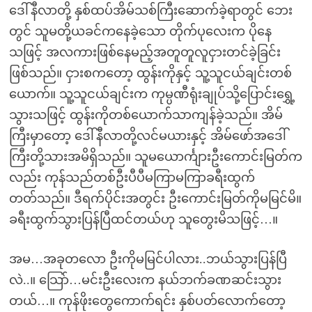
ဒေါ်နီလာတို့ နှစ်ထပ်အိမ်သစ်ကြီးဆောက်ခဲ့ရာတွင် ဘေး
တွင် သူမတို့ယခင်ကနေခဲ့သော တိုက်ပုလေးက ပိုနေ
သဖြင့် အလကားဖြစ်နေမည့်အတူတူလူငှားတင်ခဲ့ခြင်း
ဖြစ်သည်။ ငှားစကတော့ ထွန်းကိုနှင့် သူ့သူငယ်ချင်းတစ်
ယောက်။ သူ့သူငယ်ချင်းက ကုမ္ပဏီရုံးချုပ်သို့ပြောင်းရွှေ့
သွားသဖြင့် ထွန်းကိုတစ်ယောက်သာကျန်ခဲ့သည်။ အိမ်
ကြီးမှာတော့ ဒေါ်နီလာတို့လင်မယားနှင့် အိမ်ဖော်အဒေါ်
ကြီးတို့သားအမိရှိသည်။ သူမယောင်္ကျားဦးကောင်းမြတ်က
လည်း ကုန်သည်တစ်ဦးပီပီမကြာမကြာခရီးထွက်
တတ်သည်။ ဒီရက်ပိုင်းအတွင်း ဦးကောင်းမြတ်ကိုမမြင်မိ။
ခရီးထွက်သွားပြန်ပြီထင်တယ်ဟု သူတွေးမိသဖြင့်…။
အမ…အခုတလော ဦးကိုမမြင်ပါလား..ဘယ်သွားပြန်ပြီ
လဲ..။ သြော်…မင်းဦးလေးက နယ်ဘက်ခဏဆင်းသွား
တယ်…။ ကုန်ဖိုးတွေကောက်ရင်း နှစ်ပတ်လောက်တော့