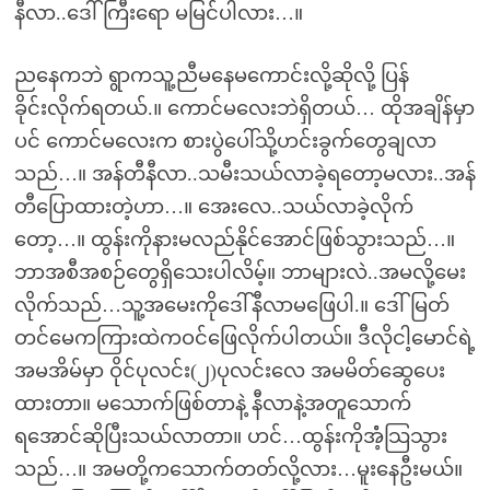
နီလာ..ဒေါ်ကြီးရော မမြင်ပါလား…။
ညနေကဘဲ ရွာကသူ့ညီမနေမကောင်းလို့ဆိုလို့ ပြန်
ခိုင်းလိုက်ရတယ်.။ ကောင်မလေးဘဲရှိတယ်… ထိုအချိန်မှာ
ပင် ကောင်မလေးက စားပွဲပေါ်သို့ဟင်းခွက်တွေချလာ
သည်…။ အန်တီနီလာ..သမီးသယ်လာခဲ့ရတော့မလား..အန်
တီပြောထားတဲ့ဟာ…။ အေးလေ..သယ်လာခဲ့လိုက်
တော့…။ ထွန်းကိုနားမလည်နိုင်အောင်ဖြစ်သွားသည်…။
ဘာအစီအစဉ်တွေရှိသေးပါလိမ့်။ ဘာများလဲ..အမလို့မေး
လိုက်သည်…သူ့အမေးကိုဒေါ်နီလာမဖြေပါ.။ ဒေါ်မြတ်
တင်မေကကြားထဲကဝင်ဖြေလိုက်ပါတယ်။ ဒီလိုငါ့မောင်ရဲ့
အမအိမ်မှာ ဝိုင်ပုလင်း(၂)ပုလင်းလေ အမမိတ်ဆွေပေး
ထားတာ။ မသောက်ဖြစ်တာနဲ့ နီလာနဲ့အတူသောက်
ရအောင်ဆိုပြီးသယ်လာတာ။ ဟင်…ထွန်းကိုအံံ့သြသွား
သည်…။ အမတို့ကသောက်တတ်လို့လား…မူးနေဦးမယ်။