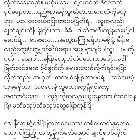
လိုက်သေးသည်။ မယုံပါဘူး…ငါ့မောင်က ဒီလောက်
ရုပ်ချောတာ…ရည်းစားမရှိဘူးဆိုတာအမကယုံကိုမယုံ
ဘူး။ ဟာ..တကယ်ပြောတာမမမြတိရဲ့….သူကလည်း
ချက်ချင်းကိုပြန်ငြင်းတာ။ ခိခိ…ဒါဆိုအထီးကျန်မှာပေါ့ငါ့
မောင်ရဲ့… အေးလေ…အတွေ့အကြုံမရှိဘာမရှိနဲ့..မိန်းမ
လည်တွေနဲ့တွေ့မှာစိုးရိမ်စရာ။ အပူမရှာချင်ပါဘူး…မမတို့
ရယ်… အေးပါ…ပြောတော့လဲယုံရသေးတာပေါ့…ဒေါ်
မြတ်တင်မေက ဝိုင်ခွက်ကို မော့သောက်လိုက်ရင်းပြော
လိုက်သည်။ အဟုတ်..တကယ်ပြောတာမမရဲ့…သင်ပေးမဲ့
သူမှမရှိတာ။ သင်ပေးမဲ့ သူလေးတွေရှိရင်တော့
အကောင်းသား…။ ထွန်းကိုကလည်း မူးနေတော့ ရဲတင်းနေ
ပြီး မထိခလုပ်ထိခလုပ်တွေပြောကုန်ပြီ။
ဒေါ်နီလာနှင့်ဒေါ်မြတ်တင်မေကား တစ်ယောက်နှင့်တစ်
ယောက်ကြည့်ကာ ထွန်းကိုမသိအောင် မျက်စပစ်လိုက်