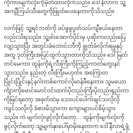
ကိုကားမျက်လုံးကိုမှိတ်ထားလိုက်သည်။ ဒေါ်နီလာက သူ့
အကျီကြယ်သီးတွေကိုဖြုတ်ပေးနေတာကိုသိသည်။
လက်ဖြင့် သူ့ရင်ဘတ်ကို ခပ်ဖွဖွပွတ်သပ်ကျီစယ်နေတာ
လည်းသိရသည်။ သူ့ခါးအောက်ပိုင်းမှ ပုဆိုးကလည်းပြေ
လျာ့သွားပြီး အတွင်းခံဘောင်းဘီကို ချွတ်ခံလိုက်ရမှုနှင့်
အတူ ဒုတ်ကြီးအပြင်ထွက်သွားတာကိုသိသည်။ ဒေါ်မြတ်
တင်မေကား ထွန်းကိုရဲ့လီးကြီးကိုကြည့်ကာတံတွေးနင်
သွားသည်။ နည်းတဲ့ လီးကြီးမဟုတ်။ အကြောတ
ပြိုင်းပြိုင်းနှင့်နဂါးတစ်ကောင်လိုမာန်ဖီနေတာ။ သူမယော
င်္ကျားကိုမောင်မောင်ဝင်းထက်ပိုလည်းကြီးပိုလည်းရှည်တာ
ကိုမြင်ရတော့ အဖုတ်ထဲမှ သေးပင်ပေါက်ချင်သလိုလို
ကျင်သလိုလို ခံစားမိသွားကာ ကျောများပင်စိမ့်သွား
သည်။ ကဲ မျက်လုံးဖွင့်လိုက်တော့… ထွန်းကိုမျက်လုံးကို
ဖွင့်လိုက်တော့ သူ့မျက်နှာပေါ်မှာမိုးနေတာက ဒေါ်နီလာရဲ့ဖွံံ့