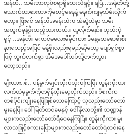
အန်တီ…သမီးဘာလုပ်စရာရှိသေးလဲရှင့်။ ရပြီ…အန်တီတို့
သောက်တာစားတာကိုစောင့်မနေနဲ့ မနက်ကျမှသိမ်းလိုက်
တော့။ ပြီးရင် အန်တီအခန်းထဲက အံဆွဲထဲမှာ သမီး
အတွက်မုန့်ဖိုးထည့်ထားတယ်.။ ယူလိုက်နော်။ ဟုတ်ကဲ့
ရှင့်…အန်တီ။ ကောင်မလေးမိခိုင်ကား ဒီနေ့စောစောစီးစီး
နားရသည့်အပြင် မုန့်ဖိုးလည်းရမည်ဆိုတော့ ပျော်ရွင်စွာ
ဖြင့် သွက်လက်စွာ အိမ်အပေါ်ထပ်သို့တက်သွား
တော့သည်။
ချီးယား..စ်…ဖန်ခွက်ချင်းတိုက်လိုက်ကြပြီး ထွန်းကိုကား
လက်ထဲမှခွက်ကိုတရှိန်ထိုးမော့လိုက်သည်။ ဝီစကီက
တစ်ပိုင်းကျိုးနေပြီဖြစ်သောကြောင့် သူလည်းတော်တော်
မူးနေပြီ။ ဒေါ်မြတ်တင်မေနှင့် ဒေါ်နီလာတို့၏ သဏ္ဍာန်
များကလည်းတော်တော်ရီဝေနေကြပြီ။ ထွန်းကိုကား မူး
လာသဖြင့်စကားပြောများကလည်းတော်တော်ရဲတင်းနေ