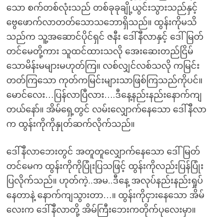
သော စက်တစ်လုံးသည် တစ်ခုခုချို့ယွင်းသွားသည်နှင့်
ဗွေဖောက်လာတတ်သောသဘောရှိသည်။ ထွန်းကိုမသိ
သည်က သူ့အဆောင်ပိုင်ရှင် ဇနီး ဒေါ်နီလာနှင့် ဒေါ်မြတ်
တင်မေတို့ကား သူထင်ထားသလို အေးဆေးတည်ငြိမ်
သောမိန်းမများမဟုတ်ကြ။ လစ်လျှင်လစ်သလို ကမြင်း
တတ်ကြသော ကုတ်ကမြင်းများသာဖြစ်ကြသည်ကိုပင်။
မောင်လေး…ပြန်လာပြီလား….ဒီနေ့နည်းနည်းနောက်ကျ
တယ်နော်။ အိမ်ရှေ့တွင် လမ်းလျှောက်နေသော ဒေါ်နီလာ
က ထွန်းကိုကိုနှုတ်ဆက်လိုက်သည်။
ဒေါ်နီလာဘေးတွင် အတူတူလျှောက်နေသော ဒေါ်မြတ်
တင်မေက ထွန်းကိုကိုပြုံးပြသဖြင့် ထွန်းကိုလည်းပြန်ပြုံး
ပြလိုက်သည်။ ဟုတ်ကဲ့..အမ..ဒီနေ့ အလုပ်နည်းနည်းရှုပ်
နေတာနဲ့ နောက်ကျသွားတာ…။ ထွန်းကိုငှားနေသော အိမ်
လေးက ဒေါ်နီလာတို့ အိမ်ကြီးဘေးကတိုက်ပုလေးမှာ။