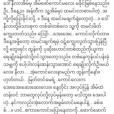
ဒေါ်နီလာအိမ်မှ အိမ်ဖော်ကောင်မလေး မခိုင်ဖြစ်နေသည်။
ဦး..ဒီနေ့ည အန်တီက သူ့အိမ်မှာ ထမင်းလာစားပါတဲ့..အ
ကို့ကိုပြောခိုင်းလို့..။ ဒီနေ့ ထမင်းမချက်နဲ့တော့တဲ့…။ ဒေါ်
နီလာတို့မိသားစုက တစ်ခါတစ်လေ သူ့ကို ထမင်းဖိတ်
ကျွေးတတ်သည်။ သြော်…အေးအေး.. ကောင်းလိုက်တာ။
ဒီနေ့အဖို့တော့ ထမင်းချက်ရမဲ့ ဝဋ်ကျွေးလွတ်သွားပြန်ပြီ
လို့ တွေးရင်း ထွန်းကို ပုဆိုးဟောင်းတစ်ထည်ကိုယူကာ
ရေချိုးခန်းထဲသို့ဝင်သွားတော့သည်။ တစ်နေကုန်ပင်ပန်းခဲ့
သမျှကို ပေါ့ပါးလန်းဆန်းသွားအောင် ရေချိုးလိုက်ဦးမယ်
လေ။ နီလာ….အဲ့ကောင်လေးနာမည်က ထွန်းကိုနော်။
ဟုတ်တယ်…မြတ်တင်မေရဲ့..ကောင်လေးက
အေးအေးဆေးဆေးလေး။ နေ့တိုင်း အလုပ်ပြန် အိမ်ထဲ
တန်းဝင် ဘာတွေလုပ်လို့လုပ်မှန်းတော့ မသိဘူး။ အေးပါ
ဟဲ့..နင်ကလည်းအဲ့လောက်အမွမ်းတင်မနေပါနဲ့…ခစ်ခ
စ်…။ ဟင်..စကားကောင်းပြောနေတာကို..ဖောက်ဖောက်