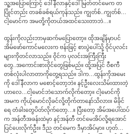
သူ့အပြောကြောင့် ဒေါ်နီလာနှင့်ဒေါ်မြတ်တင်မေက တ
ပြိုင်တည်း တခစ်ခစ်ရယ်ကုန်သည်။ ကျွတ်စ်..ကျွတ်စ်…
ငါ့မောင်က အမတို့ကိုတယ်အထင်သေးတာဘဲ…။
ထွန်းကိုလည်းဘာမှဆက်မပြောတော့။ ထိုအချိန်မှာပင်
အိမ်ဖော်ကောင်မလေးက ဗန်းဖြင့် စားပွဲပေါ်သို့ ဝိုင်ပုလင်း
များကိုတင်လာသည်။ ဝိုင်က ပုလင်းအကြီးကြီး
တွေ..အကောင်းစားဝိုင်တွေဖြစ်မည်။ ထို့အပြင် ဝီစကီ
တစ်လုံးပါလာတာကိုတွေ့ရသည်။ ဒါက…ထွန်းကိုအမေး
ကို ဒေါ်နီလာက မစောင့်တော့ဘဲ။ နင့်ဦးလေးသိမ်းထားတဲ့
ဟာလေ…ငါ့မောင်ဘဲသောက်လိုက်တော့။ ငါ့မောင်ကို
အမက ကိုယ့်မောင်လိုခင်လို့တိုက်တာနော်သိလား။ မိခိုင်
ရေ တံခါးတွေပိတ်လိုက်တော့…။ ပြီးတော့ အိမ်အပေါ်ထပ်
က အန်တီအခန်းထဲမှာ နင့်အန်တီ တင်မေအိပ်လို့ရအောင်
ပြင်ပေးလိုက်ဦး။ ဒီည တင်မေက ဒီမှာအိပ်မှာ။ ဟုတ်…