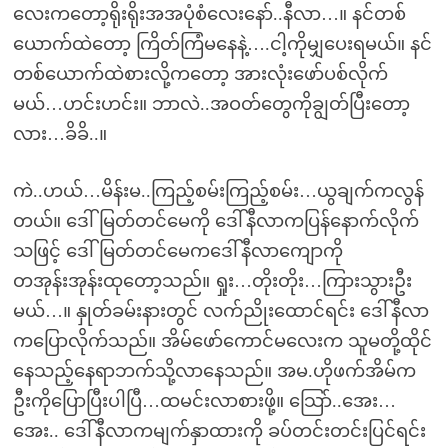
လေးကတော့ရိုးရိုးအအပုံစံလေးနော်..နီလာ…။ နင်တစ်
ယောက်ထဲတော့ ကြိတ်ကြံမနေနဲ့….ငါ့ကိုမျှပေးရမယ်။ နင်
တစ်ယောက်ထဲစားလို့ကတော့ အားလုံးဖော်ပစ်လိုက်
မယ်…ဟင်းဟင်း။ ဘာလဲ..အဝတ်တွေကိုချွတ်ပြီးတော့
လား…ခိခိ..။
ကဲ..ဟယ်…မိန်းမ..ကြည့်စမ်းကြည့်စမ်း…ယွချက်ကလွန်
တယ်။ ဒေါ်မြတ်တင်မေကို ဒေါ်နီလာကပြန်နောက်လိုက်
သဖြင့် ဒေါ်မြတ်တင်မေကဒေါ်နီလာကျောကို
တအုန်းအုန်းထုတော့သည်။ ရှုး…တိုးတိုး…ကြားသွားဦး
မယ်…။ နှုတ်ခမ်းနားတွင် လက်ညိုးထောင်ရင်း ဒေါ်နီလာ
ကပြောလိုက်သည်။ အိမ်ဖော်ကောင်မလေးက သူမတို့ထိုင်
နေသည့်နေရာဘက်သို့လာနေသည်။ အမ.ဟိုဖက်အိမ်က
ဦးကိုပြောပြီးပါပြီ…ထမင်းလာစားဖို့။ သြော်..အေး…
အေး.. ဒေါ်နီလာကမျက်နှာထားကို ခပ်တင်းတင်းပြင်ရင်း