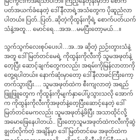
မြင်ကွင်းကအရသာပါဘဲ။ ကြည့်နေတုန်းမှာဘဲ စောက်
ပတ်အယက်ခံနေတဲ့ ဒေါ်နီလာရဲ့အသံတွေက ပိုဆူညံလာ
ပါတယ်။ ပြတ်..ပြတ်..ဆိုတဲ့ကိုထွန်းကိုရဲ့ စောက်ပတ်ယက်
သံနဲ့အတူ… မောင်ရေ…အအ…မမပြီးတော့မယ်…။
သွက်သွက်လေးစုပ်ပေးပါ…အ..အ ဆိုတဲ့ ညဉ်းတွားသံနဲ့
အတူ ဒေါ်မြတ်တင်မေရဲ့ ကိုထွန်းကိုလီးကို သူမအဖုတ်နဲ့
တေ့ပြီး ဆောင့်ချက်တွေကလည်း အရမ်းကိုမြန်လာတာကို
တွေ့ရပါတယ်။ နောက်ဆုံးမှာတော့ ဒေါ်နီလာဖင်ကြီးကော့
တက်သွားပြီး…. သူမအဖုတ်ထဲက စီးကျလာတဲ့ အရည်
ဖြူဖြူတွေက ကိုထွန်းကိုမျက်နှာပေါ်ပွသွားသလို အောက်
က ကိုထွန်းကိုလီးကိုအဖုတ်နဲ့တေ့ပြီးဆောင့်နေတဲ့ ဒေါ်
မြတ်တင်မေကလည်း သူမအဖုတ်နဲ့ဖိပြီး အသာထိုင်လို့
အမောဖြေနေပါတယ်.. ပြီးတော့သူမအဖုတ်ထဲကလီးကိုဆွဲ
ချွတ်လိုက်တဲ့ အချိန်မှာ ဒေါ်မြတ်တင်မေ အဖုတ်ထဲက