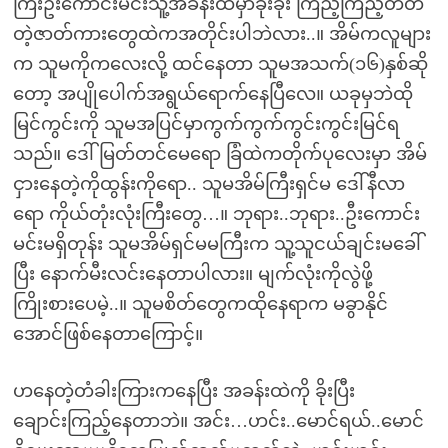
ကြီးဦးကောင်းမင်းသူ့အခန်းထဲမှာခိုးခိုး ကြည့်ကြည့်တတ်
တဲ့ဇာတ်ကားတွေထဲကအတိုင်းပါဘဲလား..။ အိမ်ကလူများ
က သူမကိုကလေးလို့ ထင်နေတာ သူမအသက်(၁၆)နှစ်ဆို
တော့ အပျိုပေါက်အရွယ်ရောက်နေပြီလေ။ ယခုမှဘဲထို
မြင်ကွင်းကို သူမအပြင်မှာကွက်ကွက်ကွင်းကွင်းမြင်ရ
သည်။ ဒေါ်မြတ်တင်မေရော ခြံထဲကတိုက်ပုလေးမှာ အိမ်
ငှားနေတဲ့ကိုထွန်းကိုရော.. သူမအိမ်ကြီးရှင်မ ဒေါ်နီလာ
ရော ကိုယ်တုံးလုံးကြီးတွေ…။ ဘုရား..ဘုရား..ဦးကောင်း
မင်းမရှိတုန်း သူမအိမ်ရှင်မမကြီးက သူ့သူငယ်ချင်းမခေါ်
ပြီး နောက်မီးလင်းနေတာပါလား။ မျက်လုံးကိုလွဲဖို့
ကြိုးစားပေမဲ့..။ သူမစိတ်တွေကထိုနေရာက မခွာနိုင်
အောင်ဖြစ်နေတာကြောင့်။
ဟနေတဲ့တံခါးကြားကနေပြီး အခန်းထဲကို ခိုးပြီး
ချောင်းကြည့်နေတာဘဲ။ အင်း…ဟင်း..မောင်ရယ်..မောင်