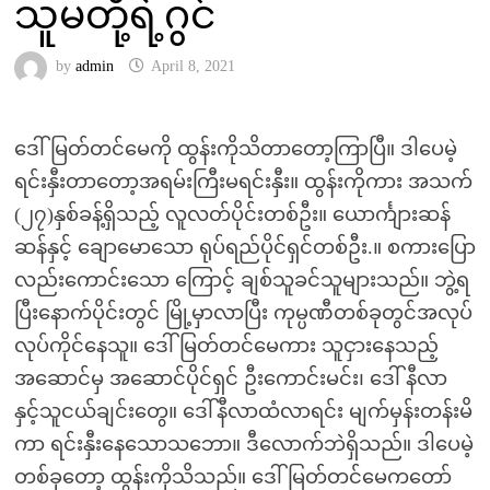
သူမတို့ရဲ့ဂွင်
by
admin
April 8, 2021
ဒေါ်မြတ်တင်မေကို ထွန်းကိုသိတာတော့ကြာပြီ။ ဒါပေမဲ့
ရင်းနှီးတာတော့အရမ်းကြီးမရင်းနှီး။ ထွန်းကိုကား အသက်
(၂၇)နှစ်ခန့်ရှိသည့် လူလတ်ပိုင်းတစ်ဦး။ ယောင်္ကျားဆန်
ဆန်နှင့် ချောမောသော ရုပ်ရည်ပိုင်ရှင်တစ်ဦး.။ စကားပြော
လည်းကောင်းသော ကြောင့် ချစ်သူခင်သူများသည်။ ဘွဲ့ရ
ပြီးနောက်ပိုင်းတွင် မြို့မှာလာပြီး ကုမ္ပဏီတစ်ခုတွင်အလုပ်
လုပ်ကိုင်နေသူ။ ဒေါ်မြတ်တင်မေကား သူငှားနေသည့်
အဆောင်မှ အဆောင်ပိုင်ရှင် ဦးကောင်းမင်း၊ ဒေါ် နီလာ
နှင့်သူငယ်ချင်းတွေ။ ဒေါ်နီလာထံလာရင်း မျက်မှန်းတန်းမိ
ကာ ရင်းနှီးနေသောသဘော။ ဒီလောက်ဘဲရှိသည်။ ဒါပေမဲ့
တစ်ခုတော့ ထွန်းကိုသိသည်။ ဒေါ်မြတ်တင်မေကတော်