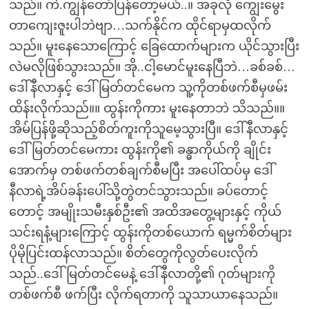
သည်။ ကဲ.ကျွန်တော်ပြန်တော့မယ်..။ အခုလို ကျွေးမွေး
တာကျေးဇူးပါဘဲဗျာ…သက်နိုင်က ထိုင်ရာမှထလိုက်
သည်။ မူးနေသောကြောင့် ခြေထောက်များက ယိုင်သွားပြီး
လဲမလိုဖြစ်သွားသည်။ အို..ငါ့မောင်မူးနေပြီဘဲ…ခစ်ခစ်…
ဒေါ်နီလာနှင့် ဒေါ်မြတ်တင်မေက သူ့ကိုတစ်ဖက်စီမှဖမ်း
ထိန်းလိုက်သည်။။ ထွန်းကိုကား မူးနေတာဘဲ သိသည်။။
အိမ်ပြန်ဖို့ဆိုသည့်စိတ်ကူးကိုသူမေ့သွားပြီ။ ဒေါ်နီလာနှင့်
ဒေါ်မြတ်တင်မေကား ထွန်းကို၏ ခန္ဓာကိုယ်ကို ချိုင်း
အောက်မှ တစ်ဖက်တစ်ချက်စီမပြီး အပေါ်ထပ်မှ ဒေါ်
နီလာရဲ့အိပ်ခန်းပေါ်သို့တွဲတင်သွားသည်။ ခပ်တောင့်
တောင့် အမျိုးသမီးနှစ်ဦး၏ အထိအတွေ့များနှင့် ကိုယ်
သင်းရနံ့များကြောင့် ထွန်းကိုတစ်ယောက် ရမ္မက်စိတ်များ
ပိုမိုပြင်းထန်လာသည်။ စိတ်တွေကိုလွတ်ပေးလိုက်
သည်..ဒေါ်မြတ်တင်မေနဲ့ ဒေါ်နီလာတို့၏ ဂုတ်များကို
တစ်ဖက်စီ ဖက်ပြီး လိုက်ရတာကို သူသာယာနေသည်။