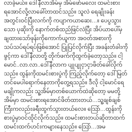
လာခဲ့မယ်။ ဒေါ်နီလာအိမ်မှ အိမ်ဖော်မလေး ထမင်းစား
ရအောင်လို့လာခေါ်တာထင်သည်။ သူလဲ ရေချိုးခန်း
အတွင်းဝင်ပြီးလက်ကို ကပျာကယာဆေး…။ ပေပွသွား
သော ပုဆိုးကို နောက်တစ်ထည်ဖြင်လဲပြီး အိပ်ယာပေါ်မှ
ချထားသော်ဖုန်းကိုကောက်ယူကာ အဝတ်အစားကို
သပ်သပ်ရပ်ရပ်ဖြစ်အောင် ပြုပြင်လိုက်ပြီး အခန်းတံခါးကို
ဖွင့်ကာ ဒေါ်နီလာတို့ တိုက်ဖက်ကိုထွက်ခဲ့တော့သည်။ ငါ့
မောင်..လာ.လာ..ဒေါ်နီလာက ပျုပျုငှာငှာဖိတ်ခေါ်လိုက်
သည်။ ထွန်းကိုထမင်းစားပွဲကို ကြည့်လိုက်တော့ ဒေါ်မြတ်
တင်မေပါရောက်နေတာကိုတွေ့ရသည်။ ဒီလို ငါ့မောင်ရေ
မချိုကလည်း သူ့အိမ်မှာတစ်ယောက်ထဲဆိုတော့ မမတို့
အိမ်မှာ ထမင်းစားရအောင်ဖိတ်ထားတယ်…သူ့ချစ်ချစ်
ကြီးကလည်းခရီးထွက်သွားတယ်လေ။ သြော်…ထွန်းကို
စားပွဲမှာဝင်ထိုင်လိုက်သည်။ ထမင်းစားတယ်ဆိုတာထက်
ထမင်းထက်ဟင်းကများနေသည်။ သြော်…အမ