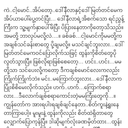
ကဲ..ငါ့မောင်..အိပ်တော့..ဒေါ်နီလာနှင့်ဒေါ်မြတ်တင်မေက
အိပ်ယာပေါ်ပွေ့တင်ပြီး… ဒေါ်နီလာရဲ့အိစက်သော ရင်ညွှန့်
ကြီးက သူ့မျက်နှာပေါ်ဖိပြီး ပိပြားနေတာကိုတော့သိသည်။
အမတို့ ဘာလုပ်မလို့လဲ….။ ခစ်ခစ်…ငါ့မောင်ကိုမမတို့က
အချစ်သင်ခန်းစာတွေ ပို့ချမလို့။ မသင်ချင်ဘူးလား…ဒေါ်
မြတ်တင်မေကဝင်ပြောလိုက်သဖြင့် ထွန်းကိုစိတ်တွေပို
လွတ်သွားပြီ။ ဖြစ်လိုရာဖြစ်စေတော့… ဟင်း..ဟင်း…မမ
တို့သာ သင်ပေးလို့ကတော့ ဒီကချစ်မောင်လေးကလည်း
ကြိုက်ကြိုက်ဘဲ။ မင်း..မကြောက်ဘူးလား…ဒေါ်နီလာက
ပြုံးစိစိမေးလိုက်သည်။ ဟက်..ဟက်…ကြောက်စရာ
လား…ဒီလောက်ချစ်စရာကောင်းတဲ့မမကြီးတွေကို…။
ကျွန်တော်က အားရပါးရချစ်ချင်နေတာ..စိတ်ကူးနဲ့ရူးနေ
တာကြာပေါ့။ မူးမူးနဲ့ ထွန်းကိုလည်း စိတ်ထဲရှိတာတွေ
လျှောက်ပြောကုန်ပြီ။ ဒါဆိုမျက်လုံးခဏမှိတ်ထား…ထွန်း