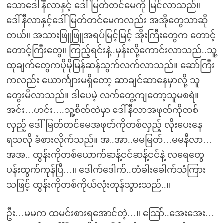
သောဒေါ်နီလာနှင့် ဒေါ်မြတ်တင်မေကို မြင်လာသည်။
ဒေါ်နီလာနှင့်ဒေါ်မြတ်တင်မေကလည်း အအိုတွေသာဆို
တယ်။ အသားဖြူဖြူအရပ်မြင့်မြင့် အိုးကြီးတွေက တောင့်
တောင့်ကြီးတွေ။ ကြည့်ရင်းနဲ့..မှန်းလို့ကောင်းလာသည်..သူ့
ထုချက်တွေကပိုမိုမြန်ဆန်သွက်လက်လာသည်။ ဆော်ကြီး
ကလည်း ယောင်္ကျားမရှိတော့ ဆာချင်ဆာနေမှာလို့ သူ
တွေးမိလာသည်။ ဒါပေမဲ့ လက်တွေ့ကျတော့သူမစရဲ။
အင်း…ဟင်း….သူ့စိတ်ထဲမှာ ဒေါ်နီလာအဖုတ်ကိုတစ်
လှည့် ဒေါ်မြတ်တင်မေအဖုတ်ကိုတစ်လှည့် လိုးပေးနေ
ရသလို ခံစားလိုက်သည်။ အ..အာ..မမမြတ်…မမနီလာ…
အအ.. ထွန်းကိုတစ်ယောက်ဆန့်ငင်ဆန့်ငင်နဲ့ လရေတွေ
ပန်းထွက်ကုန်ပြီ…။ ဒေါက်ဒေါက်..တံခါးခေါက်သံကြား
သဖြင့် ထွန်းကိုတစ်ကိုယ်လုံးတုန်သွားသည်..။
ဦး…မမက ထမင်းစားရအောင်တဲ့…။ သြော်..အေးအေး…