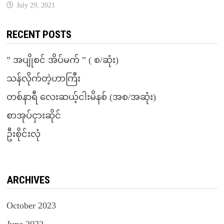
July 29, 2021
RECENT POSTS
” အပျိုစင် အိပ်မက် ” ( စ/ဆုံး)
သန်လိုက်တဲ့ဟာကြီး
တစ်နာရီ လေးဆယ့်ငါးမိနစ် (အစ/အဆုံး)
စာအုပ်ငှားဆိုင်
ဦးစိုင်းလုံ
ARCHIVES
October 2023