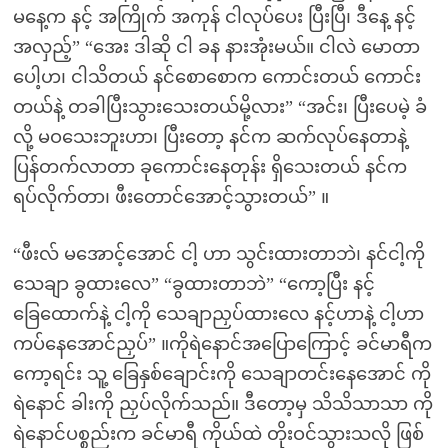
မနေ့က နင့် အကြိုက် အကုန် ငါလုပ်ပေး ပြီးပြီ၊ ဒီနေ့ နင့်
အလှည့်” “အေး ဒါဆို ငါ ခန နားအုံးမယ်။ ငါလဲ မောတာ
ပေါ့ဟ၊ ငါသိတယ် နင်စောစောက ကောင်းတယ် ကောင်း
တယ်နဲ့ တခါပြီးသွားသေးတယ်မို့လား” “အင်း၊ ပြီးပေမဲ့ ခံ
လို့ မဝသေးဘူးဟာ၊ ပြီးတော့ နင်က ဆက်လုပ်နေတာနဲ့
ပြန်တက်လာတာ ခုကောင်းနေတုန်း ရှိသေးတယ် နင်က
ရပ်လိုက်တာ၊ ဖီးတောင်အောင့်သွားတယ်” ။
“ဖီးလ် မအောင့်အောင် ငါ့ ဟာ သွင်းထားတာဘဲ၊ နင်ငါ့ကို
သေချာ ခွထားလေ” “ခွထားတာဘဲ” “ကော့ပြီး နင့်
ခြေထောက်နဲ့ ငါ့ကို သေချာညှပ်ထားလေ နင့်ဟာနဲ့ ငါ့ဟာ
ကပ်နေအောင်ညှပ်” ။ကိုရဲနောင်အပြောကြောင့် ခင်မာရီက
ကော့ရင်း သူ့ ခြေနှစ်ချောင်းကို သေချာတင်းနေအောင် ကို
ရဲနောင် ခါးကို ညှပ်လိုက်သည်။ ဒီတော့မှ သိသိသာသာ ကို
ရဲနောင်ပစ္စည်းက ခင်မာရီ ကိုယ်ထဲ တိုးဝင်သွားသလို ဖြစ်