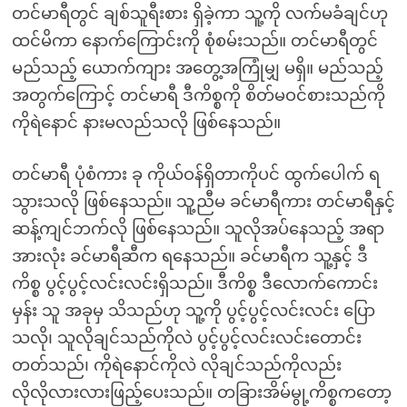
တင်မာရီတွင် ချစ်သူရီးစား ရှိခဲ့ကာ သူ့ကို လက်မခံချင်ဟု
ထင်မိကာ နောက်ကြောင်းကို စုံစမ်းသည်။ တင်မာရီတွင်
မည်သည့် ယောက်ကျား အတွေ့အကြုံမျှ မရှိ။ မည်သည့်
အတွက်ကြောင့် တင်မာရီ ဒီကိစ္စကို စိတ်မဝင်စားသည်ကို
ကိုရဲနောင် နားမလည်သလို ဖြစ်နေသည်။
တင်မာရီ ပုံစံကား ခု ကိုယ်ဝန်ရှိတာကိုပင် ထွက်ပေါက် ရ
သွားသလို ဖြစ်နေသည်။ သူ့ညီမ ခင်မာရီကား တင်မာရီနှင့်
ဆန့်ကျင်ဘက်လို ဖြစ်နေသည်။ သူလိုအပ်နေသည့် အရာ
အားလုံး ခင်မာရီဆီက ရနေသည်။ ခင်မာရီက သူ့နှင့် ဒီ
ကိစ္စ ပွင့်ပွင့်လင်းလင်းရှိသည်။ ဒီကိစ္စ ဒီလောက်ကောင်း
မှန်း သူ အခုမှ သိသည်ဟု သူ့ကို ပွင့်ပွင့်လင်းလင်း ပြော
သလို၊ သူလိုချင်သည်ကိုလဲ ပွင့်ပွင့်လင်းလင်းတောင်း
တတ်သည်၊ ကိုရဲနောင်ကိုလဲ လိုချင်သည်ကိုလည်း
လိုလိုလားလားဖြည့်ပေးသည်။ တခြားအိမ်မွု့ကိစ္စကတော့