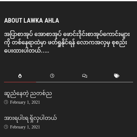
ABOUT LAWKA AHLA
အပြာစာအုပ် အောစာအုပ် ဖောင်းဒိုင်းစာအုပ်ကောင်းများ
ကို တစ်နေရာထဲမှာ ဖတ်ရှုနိုင်ရန် လောကအလှမှ စုစည်း
ပေးထားပါတယ်…..
ဆူညံနေတဲ့ ညတစ်ည
February 1, 2021
အားရပါးရ ရှိလှပါတယ်
February 1, 2021