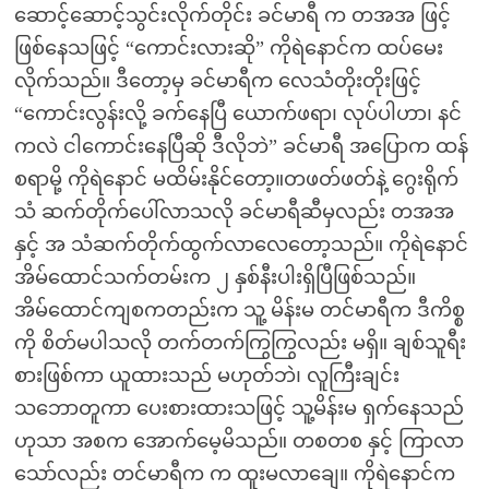
ဆောင့်ဆောင့်သွင်းလိုက်တိုင်း ခင်မာရီ က တအအ ဖြင့်
ဖြစ်နေသဖြင့် “ကောင်းလားဆို” ကိုရဲနောင်က ထပ်မေး
လိုက်သည်။ ဒီတော့မှ ခင်မာရီက လေသံတိုးတိုးဖြင့်
“ကောင်းလွန်းလို့ ခက်နေပြီ ယောက်ဖရာ၊ လုပ်ပါဟာ၊ နင်
ကလဲ ငါကောင်းနေပြီဆို ဒီလိုဘဲ” ခင်မာရီ အပြောက ထန်
စရာမို့ ကိုရဲနောင် မထိမ်းနိုင်တော့။တဖတ်ဖတ်နဲ့ ဂွေးရိုက်
သံ ဆက်တိုက်ပေါ်လာသလို ခင်မာရီဆီမှလည်း တအအ
နှင့် အ သံဆက်တိုက်ထွက်လာလေတော့သည်။ ကိုရဲနောင်
အိမ်ထောင်သက်တမ်းက ၂ နှစ်နီးပါးရှိပြီဖြစ်သည်။
အိမ်ထောင်ကျစကတည်းက သူ့ မိန်းမ တင်မာရီက ဒီကိစ္စ
ကို စိတ်မပါသလို တက်တက်ကြွကြွလည်း မရှိ။ ချစ်သူရီး
စားဖြစ်ကာ ယူထားသည် မဟုတ်ဘဲ၊ လူကြီးချင်း
သဘောတူကာ ပေးစားထားသဖြင့် သူ့မိန်းမ ရှက်နေသည်
ဟုသာ အစက အောက်မေ့မိသည်။ တစတစ နှင့် ကြာလာ
သော်လည်း တင်မာရီက က ထူးမလာချေ။ ကိုရဲနောင်က