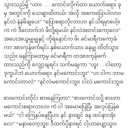
သွားသည်မို့ “ဟား . . . ကောင်းလိုက်တာ ယောက်ဖရာ၊ ခု
မှ အတွင်းကို သေချာထိတယ်၊ အဲလို အစကပြောပါလား၊
နင်လဲ နဲနဲဖိချပေး” “ပြောစရာလိုလားဟ၊ နင်သိရမှာပေါ့။
ကဲ ကဲ ဒီလောက်ဘဲ ဖိလို့ရမယ်၊ နင်လဲအတင်းကော့လေ”
အပေးအယူမျှမျှနှင့် ကိုရဲနောင်က ဖိ၊ ခင်မာရီကကော့ခံ
ကာ အားကုန်ဖက်ရင်း နှစ်ယောက်သား ခနမျှ တိတ်သွား
သည်။ ခနကြာတော့မှ ခင်မာရီက တအားကုန်ဖက်
ထားသည်ကို လျှော့ချရင်း သက်မချကာ “ဟူး . . ငါတော့
ဒုက္ခပါဘဲ ယောက်ဖရာ၊ နင်မကောင်းဘူး” “ဟ ငါက ဘာမ
ကောင်းတာလဲ” “နင်လဲမကောင်းဘူး၊ ငါလဲ မကောင်းဘူး။
စားကောင်းတိုင်း စားနေကြတာ” “စားကောင်းလို့ စားတာ
မကောင်းစရာလားဟ၊ ကဲ ငါ အမောပြေပြီ၊ အလုပ်ပြန်စ
မယ်” “ငါ ကြေနပ်နေပြီဟ၊ နင် နားချင် ခန ထပ်နားအုံး
လေ” “မနားတော့ဘူး၊ ဒီထက်ပိုနားရင် ငါ့ဟာပျော့သွား