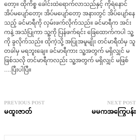
တော့။ ထိုကိစ္စ ခေါင်းထဲရောက်လာသည်နှင့် ကိုရဲနောင်
အိပ်မပျော်တော့၊ အိပ်မပျော်တော့ အနားတွင် အိပ်ပျော်နေ
သည့် ခင်မာရီကို လှမ်းဖက်လိုက်သည်။ ခင်မာရီက အင်း
ကနဲ့ အသံပြုကာ သူ့ကို ပြန်ဖက်ရင်း ခြေထောက်ကပါ သူ့
ကို ခွလိုက်သည်။ ထိုကဲ့သို့ အပြုအမူမျိုး တင်မာရီထံမှ သူ
တခါမှ မရဘူးချေ။ ခင်မာရီကား သူ့အတွက် မရှိလျှင် မ
ဖြစ်သလို တင်မာရီကလည်း သူ့အတွက် မရှိလျှင် မဖြစ်
….ပြီးပါပြီ။
Post
Previous
N
PREVIOUS POST
NEXT POST
post:
p
မထူးဇာတ်
မမကအကြွေပန်း
navigation