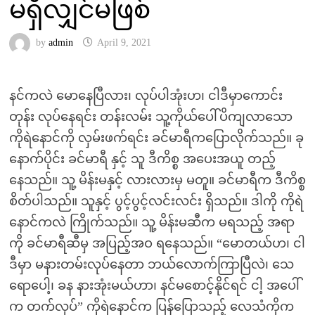
မရှိလျှင်မဖြစ်
by
admin
April 9, 2021
နင်ကလဲ မောနေပြီလား၊ လုပ်ပါအုံးဟ၊ ငါဒီမှာကောင်း
တုန်း လုပ်နေရင်း တန်းလမ်း သူ့ကိုယ်ပေါ်ပိကျလာသော
ကိုရဲနောင်ကို လှမ်းဖက်ရင်း ခင်မာရီကပြောလိုက်သည်။ ခု
နောက်ပိုင်း ခင်မာရီ နှင့် သူ ဒီကိစ္စ အပေးအယူ တည့်
နေသည်။ သူ့ မိန်းမနှင့် လားလားမှ မတူ။ ခင်မာရီက ဒီကိစ္စ
စိတ်ပါသည်။ သူနှင့် ပွင့်ပွင့်လင်းလင်း ရှိသည်။ ဒါကို ကိုရဲ
နောင်ကလဲ ကြိုက်သည်။ သူ့ မိန်းမဆီက မရသည့် အရာ
ကို ခင်မာရီဆီမှ အပြည့်အဝ ရနေသည်။ “မောတယ်ဟ၊ ငါ
ဒီမှာ မနားတမ်းလုပ်နေတာ ဘယ်လောက်ကြာပြီလဲ၊ သေ
ရောပေါ့၊ ခန နားအုံးမယ်ဟာ၊ နင်မစောင့်နိုင်ရင် ငါ့ အပေါ်
က တက်လုပ်” ကိုရဲနောင်က ပြန်ပြောသည့် လေသံကိုက