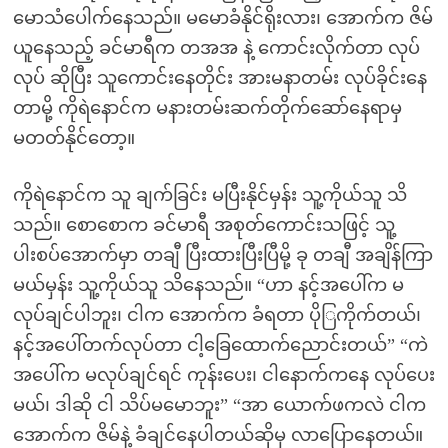
မောသံပေါက်နေသည်။ မမောခံနိုင်ရိုးလား၊ အောက်က ဇိမ်
ယူနေသည့် ခင်မာရီက တအအ နဲ့ ကောင်းလိုက်တာ လုပ်
လုပ် ဆိုပြီး သူကောင်းနေတိုင်း အားမနာတမ်း လုပ်ခိုင်းနေ
တာမို့ ကိုရဲနောင်က မနားတမ်းဆက်တိုက်ဆော်နေရာမှ
မတတ်နိုင်တော့။
ကိုရဲနောင်က သူ ချက်ခြင်း မပြီးနိုင်မှန်း သူ့ကိုယ်သူ သိ
သည်။ စောစောက ခင်မာရီ အစုတ်ကောင်းသဖြင့် သူ့
ပါးစပ်အောက်မှာ တချီ ပြီးထားပြီးပြီမို့ ခု တချီ အချိန်ကြာ
မယ်မှန်း သူ့ကိုယ်သူ သိနေသည်။ “ဟာ နင့်အပေါ်က မ
လုပ်ချင်ပါဘူး၊ ငါက အောက်က ခံရတာ ပိုြကိုက်တယ်၊
နင့်အပေါ်တက်လုပ်တာ ငါ့ခြေထောက်ညောင်းတယ်” “ကဲ
အပေါ်က မလုပ်ချင်ရင် ကုန်းပေး၊ ငါနောက်ကနေ လုပ်ပေး
မယ်၊ ဒါဆို ငါ သိပ်မမောဘူး” “အာ ယောက်ဖကလဲ ငါက
အောက်က ဇိမ်နဲ့ ခံချင်နေပါတယ်ဆိုမှ လာပြောနေတယ်။