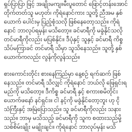
ရှပ်ပြာပြာ ဖြင့် အချိုးမကျ။မီးပူတောင် ဖြောင့်တန်းအောင်
တိုက်တတ်သူ မဟုတ်၊ ကိုရဲနောင်ကား သူတို့ ညီအမ နှစ်
ယောက် ပေါင်းမှ ပြည့်စုံသလို ဖြစ်နေတော့သည်။ ကိုရဲ
နောင် ဘာလုပ်ရမှန်း မသိတော့။ ခင်မာရီကို မခွဲနိုင်သလို
တင်မာရီကိုလည်း မပြစ်နိုင်။ ဒီပုံနှင့် သူနှင့် ခင်မာရီ ကိစ္စ
သိပ်မကြာခင် တင်မာရီ သိမှာ သူသိနေသည်။ သူတို့ နှစ်
ယောက်ကလည်း လွန်ကိုလွန်သည်။
စားကောင်းတိုင်း စားနေကြည်မှာ နေ့စဉ် ရက်ဆက် ဖြစ်
နေသည်။ တင်မာရီ သိလျှင် ကိုရဲနောင် ဘယ်လို ဖြေရှင်းရ
မည်ကို မသိတော့။ ဒီကိစ္စ ခင်မာရီ နှင့် စကားစမိတိုင်း
ယောက်ဖနော် နင်ရှင်း။ ငါ နင့်ကို မခွဲနိုင်တော့ဘူး ဟု ငို
သံကြီးနှင့် အမြဲပြောသည်။ သူ ခင်မာရီကိုလည်း သနား
သည်။ ဘာမှ မသိသည့် ခင်မာရီကို သူက စထားသည်မို့
သစ်စိမ်းချိုး မချိုးချင်။ ကိုရဲနောင် ဘာလုပ်မှန်း မသိ