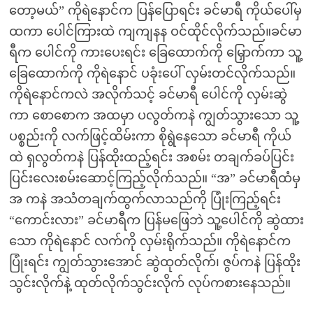
တော့မယ်” ကိုရဲနောင်က ပြန်ပြောရင်း ခင်မာရီ ကိုယ်ပေါ်မှ
ထကာ ပေါင်ကြားထဲ ကျကျနန ဝင်ထိုင်လိုက်သည်။ခင်မာ
ရီက ပေါင်ကို ကားပေးရင်း ခြေထောက်ကို မြှောက်ကာ သူ့
ခြေထောက်ကို ကိုရဲနောင် ပခုံးပေါ် လှမ်းတင်လိုက်သည်။
ကိုရဲနောင်ကလဲ အလိုက်သင့် ခင်မာရီ ပေါင်ကို လှမ်းဆွဲ
ကာ စောစောက အထမှာ ပလွတ်ကနဲ ကျွတ်သွားသော သူ့
ပစ္စည်းကို လက်ဖြင့်ထိမ်းကာ စိုရွဲနေသော ခင်မာရီ ကိုယ်
ထဲ ရှလွတ်ကနဲ ပြန်ထိုးထည့်ရင်း အစမ်း တချက်ခပ်ပြင်း
ပြင်းလေးစမ်းဆောင့်ကြည့်လိုက်သည်။ “အ” ခင်မာရီထံမှ
အ ကနဲ အသံတချက်ထွက်လာသည်ကို ပြုံးကြည့်ရင်း
“ကောင်းလား” ခင်မာရီက ပြန်မဖြေဘဲ သူ့ပေါင်ကို ဆွဲထား
သော ကိုရဲနောင် လက်ကို လှမ်းရိုက်သည်။ ကိုရဲနောင်က
ပြုံးရင်း ကျွတ်သွားအောင် ဆွဲထုတ်လိုက်၊ ဇွပ်ကနဲ ပြန်ထိုး
သွင်းလိုက်နဲ့ ထုတ်လိုက်သွင်းလိုက် လုပ်ကစားနေသည်။