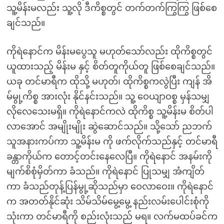
သူ့မိန်းမလည်း သူ့လို ဒီကိစ္စတွင် တက်တက်ကြွကြွ ဖြစ်စေ
ချင်သည်။
ကိုရဲနောင်က မိန်းမပွေသူ မဟုတ်သော်လည်း ထိုကိစ္စတွင်
ယူထားသည့် မိန်းမ နှင့် စိတ်တူကိုယ်တူ ဖြစ်စေချင်သည်။
ယခု တင်မာရီက ထိုသို့ မဟုတ်၊ ထိုကိစ္စကလွဲပြီး ကျန် အိ
မ်မွု့ကိစ္စ အားလုံး နိုင်နင်းသည်။ သူ့ ဝေယျာဝစ္စ မှန်သမျှ
လိုလေသေးမရှိ။ ကိုရဲနောင်ကလဲ ထိုကိစ္စ သူ့မိန်းမ စိတ်ပါ
လာအောင် အမျိုးမျိုး ဆွဲဆောင်သည်။ သို့သော် ညဘက်
သူအနားကပ်ကာ သူ့မိန်းမ ကို ဖက်လိုက်သည်နှင့် တင်မာရီ
ခန္တာကိုယ်က တောင့်တင်းနေလေပြီ။ ကိုရဲနောင် အနမ်းကို
မျက်စိစုံမှိတ်ကာ ခံသည်။ ကိုရဲနောင် ပြုသမျှ အံကျိတ်
ကာ ခံသည်တုန့်ပြန်မွု့ဆိုသည်မှာ ဝေလာဝေး။ ကိုရဲနောင်
က အတတ်နိုင်ဆုံး သိမ်သိမ်မွေ့မွေ့ နည်းလမ်းပေါင်းစုံကို
သုံးကာ တင်မာရီကို စည်းလုံးသည် မရ။ လက်မထပ်ခင်က