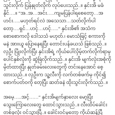
သွင်းလိုက် ပြန်နှုတ်လိုက် လုပ်ပေးသည်..။ နှင်းအိ မခံ
နိုင်….။ “အ..အ…အင်း…..ကျမပြန်ပါရစေတော့…အ
ဟင်း…..မဟုတ်ရင်လဲ အသေသာ…သတ်လိုက်ပါ
တော့….ရှင်…ဟင့်…ဟင့်…..“ နှင်းအိ၏ အသံက
စောစောကလို ဒေါသသံ မဟုတ်.၊ မောသံဖြင့် စကားကို
မနဲ အားယူ ပြောနေရပြီး တောင်းပန်ခယသံ ဖြစ်သည်..။
လှဦး ပြုံးလိုက်ပြီး နှင်းအိရဲ့ ကိုယ်ပေါ်လှိမ့်တက်လိုက်ရာမှ
ပေါင်နှစ်လုံးကို ဆွဲဖြဲလိုက်သည်..။ နှင်းအိ မျက်လုံးအစုံကို
မှိတ်ထားပြီး နှုတ်ခမ်းလေးတွေကို တင်းနေအောင် စေ့
ထားသည်..။ လှဦးက သူ့လီးကို လက်တစ်ဖက်မှ ကိုင်၍
စောက်ပတ်ဝကို တေ့ပြီး ဆတ်ခနဲ ထိုးသွင်းလိုက်သည်..။
အမေ့…..အင့်……“ နှင်းအိမျက်နှာလေး မော့ပြီး
သွေးကြောလေးတွေ ထောင်သွားသည်..။ လီးထိပ်ခေါင်း
တစ်ခုလုံး ဝင်သွားပြီ..။ ခေါင်းဝင်မှတော့ ကိုယ်ဆန့်ပြီ