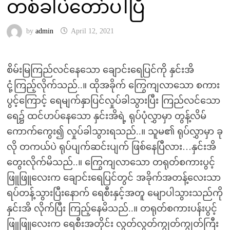
တစ်ခါပဲတော်ပါပြီ
by
admin
April 12, 2021
စိမ်းမြကြည်လင်နေသော ချောင်းရေပြင်ကို နှင်းအိ
ငုံ့ကြည့်လိုက်သည်..။ ထိုအခိုက် ကြွေကျလာသော စကား
ပွင့်ကြောင့် ရေမျက်နှာပြင်လှုပ်ခါသွားပြီး ကြည်လင်သော
ရေ၌ ထင်ဟပ်နေသော နှင်းအိရဲ့ ရုပ်ပုံလွှာမှာ တွန့်လိမ်
ကောက်ကွေး၍ လှုပ်ခါသွားရသည်..။ သူမ၏ ရုပ်လွှာမှာ ခု
လို တကယ်ပဲ ရုပ်ပျက်ဆင်းပျက် ဖြစ်နေပြီလား…နှင်းအိ
တွေးလိုက်မိသည်..။ ကြွေကျလာသော တရုတ်စကားပွင့်
ဖြူဖြူလေးက ချောင်းရေပြင်တွင် အခိုက်အတန့်လေးသာ
ရပ်တန့်သွားပြီးနောက် ရေစီးနှင့်အတူ မျောပါသွားသည်ကို
နှင်းအိ လိုက်ပြီး ကြည့်နေမိသည်..။ တရုတ်စကားပန်းပွင့်
ဖြူဖြူလေးက ရေစီးအတိုင်း လွတ်လွတ်ကျွတ်ကျွတ်ကြီး