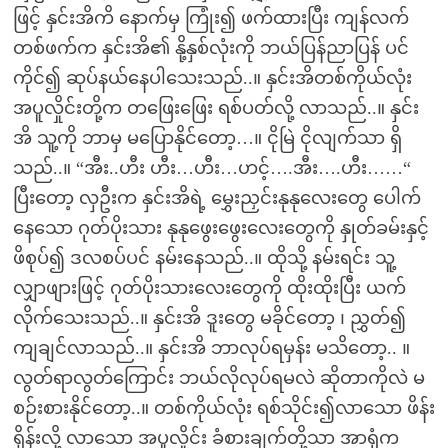
ဖြင့် နှင်းအိကိ နောက်မှ ကြုံး၍ ဖက်ထားပြီး ကျန်လက်
တစ်ဖက်က နှင်းအိ၏ နို့နှစ်လုံးကို ဘယ်ပြန်ညာပြန် ပင်
ကိုင်၍ ဆုပ်နယ်နေပါသေးသည်..။ နှင်းအိတစ်ကိုယ်လုံး
အပူလှိုင်းတို့က တဖြေးဖြေး ရစ်ပတ်လို့ လာသည်..။ နှင်း
အိ သူ့ကို ဘာမှ မပြောနိုင်တော့…။ ငိုမြဲ ငိုလျက်သာ ရှိ
သည်..။ “အီး..ဟီး ဟီး…ဟီး…ဟင့်….အီး….ဟီး……“
ပြီးတော့ လှဦးက နှင်းအိရဲ့ မွှေးညှင်းနုနုလေးတွေ ပေါက်
နေသော ဂုတ်ပိုးသား နုနုဖွေးဖွေးလေးတွေကို နှုတ်ခမ်းနှင့်
ဖိစုပ်၍ ဒလစပ်ပင် နမ်းနေသည်..။ ထိုသို့ နမ်းရင်း သူ့
လျှာဖျားဖြင့် ဂုတ်ပိုးသားလေးတွေကို ထိုးထိုးပြီး ယက်
လိုက်သေးသည်..။ နှင်းအိ ဒူးတွေ မခိုင်တော့ ၊ ညွှတ်၍
ကျချင်လာသည်..။ နှင်းအိ ဘာလုပ်ရမှန်း မသိတော့.. ။
လွတ်ရာလွတ်ကြောင်း ဘယ်လိုလုပ်ရမလဲ ဆိုတာကိုလဲ မ
စဉ်းစားနိုင်တော့..။ တစ်ကိုယ်လုံး ရစ်သိုင်း၍လာသော ဖိန်း
ရှိန်းလို့ လာသော အပူလှိုင်း ခံစားချက်တို့သာ အာရုံက