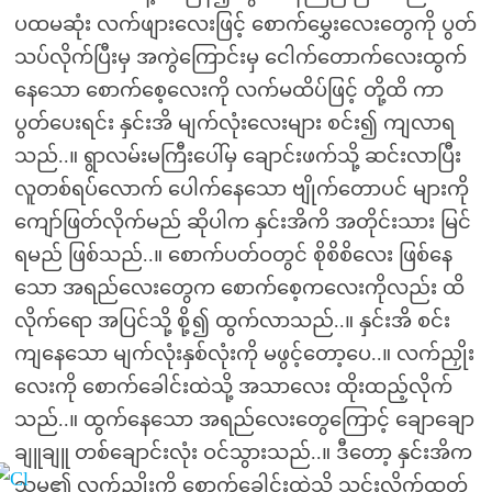
ပထမဆုံး လက်ဖျားလေးဖြင့် စောက်မွှေးလေးတွေကို ပွတ်
သပ်လိုက်ပြီးမှ အကွဲကြောင်းမှ ငေါက်တောက်လေးထွက်
နေသော စောက်စေ့လေးကို လက်မထိပ်ဖြင့် တို့ထိ ကာ
ပွတ်ပေးရင်း နှင်းအိ မျက်လုံးလေးများ စင်း၍ ကျလာရ
သည်..။ ရွာလမ်းမကြီးပေါ်မှ ချောင်းဖက်သို့ ဆင်းလာပြီး
လူတစ်ရပ်လောက် ပေါက်နေသော ဗျိုက်တောပင် များကို
ကျော်ဖြတ်လိုက်မည် ဆိုပါက နှင်းအိကိ အတိုင်းသား မြင်
ရမည် ဖြစ်သည်..။ စောက်ပတ်ဝတွင် စိုစိစိလေး ဖြစ်နေ
သော အရည်လေးတွေက စောက်စေ့ကလေးကိုလည်း ထိ
လိုက်ရော အပြင်သို့ စို့၍ ထွက်လာသည်..။ နှင်းအိ စင်း
ကျနေသော မျက်လုံးနှစ်လုံးကို မဖွင့်တော့ပေ..။ လက်ညှိုး
လေးကို စောက်ခေါင်းထဲသို့ အသာလေး ထိုးထည့်လိုက်
သည်..။ ထွက်နေသော အရည်လေးတွေကြောင့် ချောချော
ချူချူ တစ်ချောင်းလုံး ဝင်သွားသည်..။ ဒီတော့ နှင်းအိက
သူမ၏ လက်ညှိုးကို စောက်ခေါင်းထဲသို့ သွင်းလိုက်ထုတ်