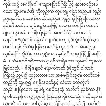
ကုန်းထဲ၌ အင်္ကျီမပါ ကျောပြောင်ကြီးဖြင့် နွားစာစဉ်းနေ
သော သူမ၏ ခဲအို ကိုလှဦးက လှမ်း၍ ပြောသည်..။ လှဦး
ညနေတိုင်း သောက်တတ်သည်..။ လှဦးကို ပြန်ပြောသော
နှင်းအိအသံက ချမ်းလွန်းသဖြင့် လေက သိပ်ပြီး မဆက်
ချင်..။ နှင်းအိ ရေစိုကြီးနဲ့ပင် အိမ်ပေါ်သို့ တက်လာခဲ့
သည်..။ “နင့်အစ်မ နဲ့ သံချောင်းတော့ နင်တို့အိမ်ကို သွား
တယ်..၊ မိုးတိတ်မှ ပြန်လာမယ်နဲ့ တူတယ်..“ အိမ်ရှေ့မှ
လှမ်းပြောလိုက်သော လှဦးအား နှင်းအိဘာမှ ပြန်၍ မပြော
မိ..။ သံချောင်းဆိုတာက ၄ နှစ်သာရှိသော သူမ၏ တူလေး
ဖြစ်သည်..။ မီးဖိုချောင် နောက်ဘက် နံရံတွင် ဝါးထရံ
ကြား၌ ညှပ်၍ လှန်းထားသော အစ်မဖြစ်သူ၏ ထဘီတစ်
ထည်ကို ဆွဲယူ၍ ရေစိုအဝတ်နှင့် လဲကာ ဝတ်လိုက်
သည်..။ ပြီးတော့ သူမရဲ့ ရေစိုနေတဲ့ ထဘီကို ညှစ်ကာ နံရံ
ရှိ ဝါးတန်းကြား၌ ညှပ်၍ ပြန်လှန်းလိုက်သည်..။ ထို့နောက်
သူမ၏ ကိုယ်အပေါ်ပိုင်းမှ အင်္ကျီများကို ချွတ်၍ ထဘီကို