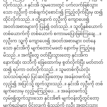
လိုက်သည်..။ နှင်းအိ သူမဘေးတွင် ပက်လက်ဖြစ်သွား
သော လှဦးကို တစ်ချက်ငဲ့စောင်း၍ ကြည့်လိုက်ပြီးမှ ထ၍
ထိုင်လိုက်သည်..။ ထို့နောက် လှဦးကို ကျောပေး၍
အဝတ်အစားများကို ပြန်၍ ဝတ်သည်..။ သူတို့နှစ်ယောက်
တစ်ယောက်ကို တစ်ယောက် စကားမပြောဖြစ်ကြချေ…။
လှဦးက သူ့ကို ကျောပေး၍ အဝတ်အစားများ ဝတ်နေ
သော နှင်းအိကို မျက်တောင်မခတ် နောက်မှ ကြည့်နေ
မိသည်..။ အင်္ကျီတွေ ဝတ်ပြီးသွားတော့ နှင်းအိက
နောက်ဆုံး ထဘီကို ခြေထောက်မှ စွတ်လိုက်ပြီး မတ်တတ်
ထ၍ ရပ်ကာ ဝတ်လိုက်သည်..။ သူမတစ်ကိုယ်လုံး
သပ်သပ်ရပ်ရပ် ပြင်ဆင်ပြီးတော့မှ အခန်းဝဖက်သို့
လှည့်၍ အပြင်သို့ ထွက်သွားသည်..။ နှင်းအိ လှဦးကို တစ်
ချက်လေးမှ လှည့်မကြည့်ပေ…။ အခန်းဝဖက်သို့
လှမ်း၍ထွက်သွားသော နှင်းအိ၏ မျက်ဝန်းတို့တွင်တော့
မျက်ရည်များ ဝိုင်းလျက် ရှိသည်ကို လှဦး အထင်းသား