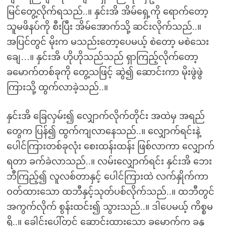
မြင်တွေ့လိုက်ရသည်..။ နှင်းအိ အိမ်ရှေ့ကို ရောက်တော့
သူမဖိနပ်ကို စီးပြီး အိမ်အောက်သို့ ဆင်းလိုက်သည်..။
အပြင်တွင် မိုးက မသည်းတော့ပေမယ့် စဲတော့ မစဲသေး
ချေ…။ နှင်းအိ ဟိုဟိုသည်သည် ရှာကြည့်လိုက်တော့
ခမောက်တစ်ခုကို တွေ့သဖြင့် ဆွဲ၍ ဆောင်းကာ မိုးဖွဲဖွဲ
ကြားသို့ ထွက်လာခဲ့သည်..။
နှင်းအိ ခြေလှမ်း၍ လျှောက်လိုက်တိုင်း အထဲမှ အရည်
တွေက ပြန်၍ ထွက်ကျလာနေသည်..။ လျှောက်ရင်းနဲ့
ပေါင်ကြားတစ်ခုလုံး စေးထန်းထန်း ဖြစ်လာကာ လျှောက်
ရတာ ခက်ခဲလာသည်..။ လမ်းလျှောက်ရင်း နှင်းအိ ဘေး
ဘီကြည့်၍ လူလစ်တာနှင့် ပေါင်ကြားထဲ လက်နှိုက်ကာ
ဝတ်ထားသော ထဘီနှင့်သုတ်ပစ်လိုက်သည်..။ ထဘီတွင်
အကွက်လိုက် စွန်းထင်း၍ သွားသည်..။ ဒါပေမယ့် ကိစ္စမ
ရှိ..။ ခေါင်းပေါ်တွင် ဆောင်းထားသော ခမောက်က ခန္ဓ