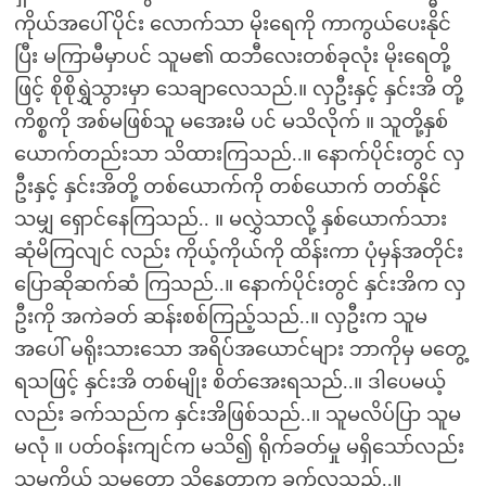
ကိုယ်အပေါ်ပိုင်း လောက်သာ မိုးရေကို ကာကွယ်ပေးနိုင်
ပြီး မကြာမီမှာပင် သူမ၏ ထဘီလေးတစ်ခုလုံး မိုးရေတို့
ဖြင့် စိုစိုရွှဲသွားမှာ သေချာလေသည်.။ လှဦးနှင့် နှင်းအိ တို့
ကိစ္စကို အစ်မဖြစ်သူ မအေးမိ ပင် မသိလိုက် ။ သူတို့နှစ်
ယောက်တည်းသာ သိထားကြသည်..။ နောက်ပိုင်းတွင် လှ
ဦးနှင့် နှင်းအိတို့ တစ်ယောက်ကို တစ်ယောက် တတ်နိုင်
သမျှ ရှောင်နေကြသည်.. ။ မလွှဲသာလို့ နှစ်ယောက်သား
ဆုံမိကြလျင် လည်း ကိုယ့်ကိုယ်ကို ထိန်းကာ ပုံမှန်အတိုင်း
ပြောဆိုဆက်ဆံ ကြသည်..။ နောက်ပိုင်းတွင် နှင်းအိက လှ
ဦးကို အကဲခတ် ဆန်းစစ်ကြည့်သည်..။ လှဦးက သူမ
အပေါ် မရိုးသားသော အရိပ်အယောင်များ ဘာကိုမှ မတွေ့
ရသဖြင့် နှင်းအိ တစ်မျိုး စိတ်အေးရသည်..။ ဒါပေမယ့်
လည်း ခက်သည်က နှင်းအိဖြစ်သည်..။ သူမလိပ်ပြာ သူမ
မလုံ ။ ပတ်ဝန်းကျင်က မသိ၍ ရိုက်ခတ်မှု မရှိသော်လည်း
သူမကိုယ် သူမတော့ သိနေတာက ခက်လှသည်..။