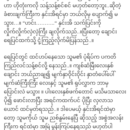
ဟာ ဟိုတုံးကလို သန့်သန့်စင်စင် မဟုတ်တော့ဘူး..ဆိုတဲ့
ခံစားချက်ကြီးက နှင်းအိရင်မှာ ဘယ်လိုမှ ပျောက်၍ မ
သွား…။ “ဟင်း………..“ နှင်းအိ သက်ပြင်းကို
လှိုက်လှိုက်လှဲလှဲကြီး ချလိုက်သည်..။ပြီးတော့ ချောင်း
ရေပြင်ထက်သို့ ငုံ့ကြည့်လိုက်မိပြန်သည်..။
ရေပြင်တွင် ထင်ဟပ်နေသော သူမ၏ ပုံရိပ်က ပကတိ
ကြည်လင်သန့်စင်လို့ နေသည်..။ ကျစ်ဆံမြီးလေးနှစ်
ချောင်း ဘယ်ညာချ၍ မျက်နှာဝိုင်းဝိုင်း နှာတံပေါ်ပေါ်
မျက်ဆံကြီးကြီး လေးနှင့် သူမ၏ ရုပ်လွှာက ဘာမှ
ပြောင်းလဲ မသွား ။ ပါးလေးနှစ်ဖက်တောင် မသိမသာလေး
ပို၍ ဖောင်းလာပြီး အရင်ကထက်ပင် ပိုပြီး လှလာသ
ယောင် ထင်မှတ်ရသည်..။ ဒါပေမယ့် နှင်းအိရင်ထဲမှာ
တော့ သူမကိုယ် သူမ ညစ်နွမ်းနေပြီ ဆိုသည့် အစွဲအလန်း
ကြီးက ရင်ထဲမှာ အမြဲ မွန်းကြပ်နေရသည် မဟုတ်ပါ