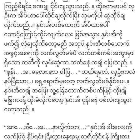
ကြည့်မိရင်း ခဏမျှ ငိုင်ကျသွားသည်..။ ထိုခဏမှာပင် လှ
ဦးက အိပ်ယာပေါ်ထိုင်ချလိုက်ပြီး သူမကိုပါ ဆွဲထိုင်ချ
လိုက်သည်..။ နှင်းအိတစ်ယောက် အိပ်ယာပေါ်
ဆောင့်ကြောင့်ထိုင်လျက်လေး ဖြစ်အသွား နှင်းအိကို
ဖက်၍ လှဲချလိုက်တော့မည် အလုပ် နှင်းအိတစ်ယောက်
အခွင့်အရေးကို လက်လွတ်မခံပဲ လက်တစ်ကမ်းအကွာမှာ
ရှိသော ထဘီကို လှမ်းဆွဲကာ ဆတ်ခနဲ ထ၍ ပြေးသည်..။
“ဖုန်း….အ..မလေး.သေ ပါပြီ….“ ဘယ်ရမလဲ..လှဦးကလဲ
နပ်ပြီးသား..၊ ရှေ့ရောက်မှတော့ လက်လွတ်မခံနိုင်ပေ..။
နှင်းအိထ၍ အပြေး သူ့ခြေထောက်တစ်ဖက်ဖြင့် ထိုး၍
ခြေဂလန့် ထိုးခံလိုက်တော့ နှင်းအိ ဝုန်းခနဲ ပစ်လဲကျသွား
တော့သည်..။
“အား….အီး…အ…..နာလိုက်တာ….“ နှင်းအိ ခါးလေးကို
လက်ဖြင့် နှိပ်ရင်း ငြီးတွားနေရာမှ ထ၍ထိုင်ရန် ကြိုးစား