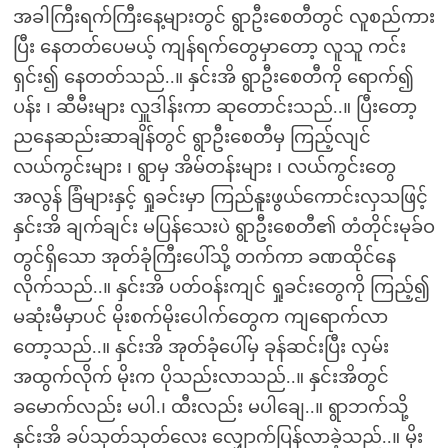
အခါကြီးရက်ကြီးနေ့များတွင် ရွာဦးစေတီတွင် လူစည်ကား
ပြီး နေတတ်ပေမယ့် ကျန်ရက်တွေမှာတော့ လူသူ ကင်း
ရှင်း၍ နေတတ်သည်..။ နှင်းအိ ရွာဦးစေတီကို ရောက်၍
ပန်း ၊ ဆီမီးများ လှူဒါန်းကာ ဆုတောင်းသည်..။ ပြီးတော့
ညနေဆည်းဆာချိန်တွင် ရွာဦးစေတီမှ ကြည့်လျင်
လယ်ကွင်းများ ၊ ရွာမှ အိမ်တန်းများ ၊ လယ်ကွင်းတွေ
အလွန် ခြံများနှင့် ရှုခင်းမှာ ကြည်နူးဖွယ်ကောင်းလှသဖြင့်
နှင်းအိ ချက်ချင်း မပြန်သေးပဲ ရွာဦးစေတီ၏ တံတိုင်းမုခ်ဝ
တွင်ရှိသော အုတ်ခုံကြီးပေါ်သို့ တက်ကာ ခဏထိုင်နေ
လိုက်သည်..။ နှင်းအိ ပတ်ဝန်းကျင် ရှုခင်းတွေကို ကြည့်၍
မဆုံးမီမှာပင် မိုးစက်မိုးပေါက်တွေက ကျရောက်လာ
တော့သည်..။ နှင်းအိ အုတ်ခုံပေါ်မှ ခုန်ဆင်းပြီး လှမ်း
အထွက်လိုက် မိုးက ပိုသည်းလာသည်..။ နှင်းအိတွင်
ခမောက်လည်း မပါ.၊ ထီးလည်း မပါချေ..။ ရွာဘက်သို့
နှင်းအိ ခပ်သုတ်သုတ်လေး လျှောက်ပြန်လာခဲ့သည်..။ မိုး