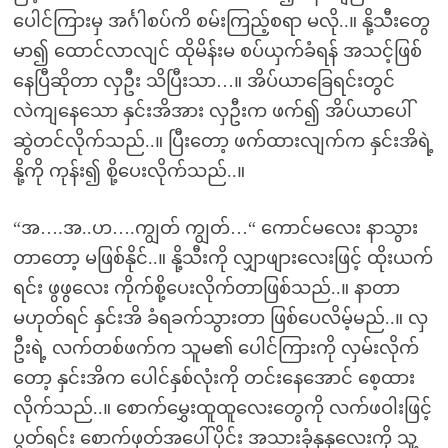
ပေါင်ကြားမှ အင်္ဂါစပ်ကိ စမ်းကြည့်စရာ မလို..။ နို့သီးတွေ
မာ၍ ထောင်လာလျင် ထိုမိန်းမ စပ်ယှက်ခံရန် အသင့်ဖြစ်
နေပြီဆိုတာ လှဦး သိပြီးသာ…။ အိပ်ယာခြေရင်းတွင်
လဲကျနေသော နှင်းအိအား လှဦးက ဖက်၍ အိပ်ယာပေါ်
ဆွဲတင်လိုက်သည်..။ ပြီးတော့ ဖက်ထားလျက်က နှင်းအိရဲ့
နို့ကို ကုန်း၍ စို့ပေးလိုက်သည်..။
“အ….အ..ဟ….ကျွတ် ကျွတ်…“ ကောင်မလေး နာသွား
တာတော့ မဖြစ်နိုင်..။ နို့သီးကို လျှာဖျားလေးဖြင့် ထိုးယက်
ရင်း ဖွဖွလေး ကိုက်စို့ပေးလိုက်တာဖြစ်သည်..။ နာတာ
မဟုတ်ရင် နှင်းအိ ခံရခက်သွားတာ ဖြစ်ပေလိမ့်မည်..။ လှ
ဦးရဲ့ လက်တစ်ဖက်က သူမ၏ ပေါင်ကြားကို လှမ်းလိုက်
တော့ နှင်းအိက ပေါင်နှစ်လုံးကို တင်းနေအောင် စေ့ထား
လိုက်သည်..။ စောက်မွှေးထူထူလေးတွေကို လက်ဖဝါးဖြင့်
ပွတ်ရင်း စောက်ဖုတ်အပေါ်ပိုင်း အသားခုံနုနုလေးကို သူ့