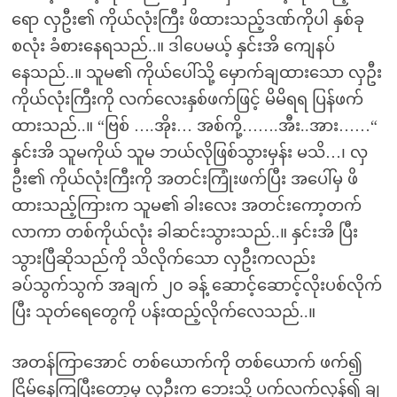
ရော လှဦး၏ ကိုယ်လုံးကြီး ဖိထားသည့်ဒဏ်ကိုပါ နှစ်ခု
စလုံး ခံစားနေရသည်..။ ဒါပေမယ့် နှင်းအိ ကျေနပ်
နေသည်..။ သူမ၏ ကိုယ်ပေါ်သို့ မှောက်ချထားသော လှဦး
ကိုယ်လုံးကြီးကို လက်လေးနှစ်ဖက်ဖြင့် မိမိရရ ပြန်ဖက်
ထားသည်..။ “ဗြစ် ….အိုး… အစ်ကို့…….အီး..အား……“
နှင်းအိ သူမကိုယ် သူမ ဘယ်လိုဖြစ်သွားမှန်း မသိ…၊ လှ
ဦး၏ ကိုယ်လုံးကြီးကို အတင်းကြုံးဖက်ပြီး အပေါ်မှ ဖိ
ထားသည့်ကြားက သူမ၏ ခါးလေး အတင်းကော့တက်
လာကာ တစ်ကိုယ်လုံး ခါဆင်းသွားသည်..။ နှင်းအိ ပြီး
သွားပြီဆိုသည်ကို သိလိုက်သော လှဦးကလည်း
ခပ်သွက်သွက် အချက် ၂၀ ခန့် ဆောင့်ဆောင့်လိုးပစ်လိုက်
ပြီး သုတ်ရေတွေကို ပန်းထည့်လိုက်လေသည်..။
အတန်ကြာအောင် တစ်ယောက်ကို တစ်ယောက် ဖက်၍
ငြိမ်နေကြပြီးတော့မှ လှဦးက ဘေးသို့ ပက်လက်လှန်၍ ချ