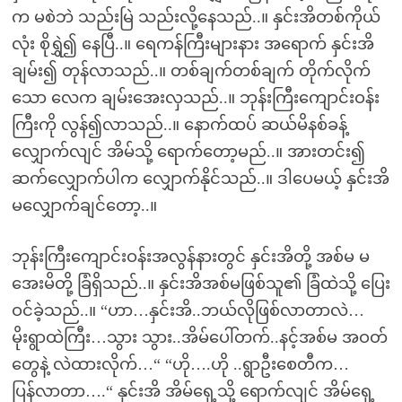
က မစဲဘဲ သည်းမြဲ သည်းလို့နေသည်..။ နှင်းအိတစ်ကိုယ်
လုံး စိုရွှဲ၍ နေပြီ..။ ရေကန်ကြီးများနား အရောက် နှင်းအိ
ချမ်း၍ တုန်လာသည်..။ တစ်ချက်တစ်ချက် တိုက်လိုက်
သော လေက ချမ်းအေးလှသည်..။ ဘုန်းကြီးကျောင်းဝန်း
ကြီးကို လွန်၍လာသည်..။ နောက်ထပ် ဆယ်မိနစ်ခန့်
လျှောက်လျင် အိမ်သို့ ရောက်တော့မည်..။ အားတင်း၍
ဆက်လျှောက်ပါက လျှောက်နိုင်သည်..။ ဒါပေမယ့် နှင်းအိ
မလျှောက်ချင်တော့..။
ဘုန်းကြီးကျောင်းဝန်းအလွန်နားတွင် နှင်းအိတို့ အစ်မ မ
အေးမိတို့ ခြံရှိသည်..။ နှင်းအိအစ်မဖြစ်သူ၏ ခြံထဲသို့ ပြေး
ဝင်ခဲ့သည်..။ “ဟာ…နှင်းအိ..ဘယ်လိုဖြစ်လာတာလဲ…
မိုးရွာထဲကြီး…သွား သွား..အိမ်ပေါ်တက်..နင့်အစ်မ အဝတ်
တွေနဲ့ လဲထားလိုက်…“ “ဟို….ဟို ..ရွာဦးစေတီက…
ပြန်လာတာ….“ နှင်းအိ အိမ်ရှေ့သို့ ရောက်လျင် အိမ်ရှေ့