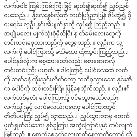
လက်ဖဝါး ကြမ်းကြမ်းကြီးဖြင့် ဆုတ်၍ဆုတ်၍ ညှစ်ညှစ်
ပေးသည်..။ နို့လေးနှစ်လုံးကို ဘယ်ပြန်ညာပြန် ဇိမ်ဆွဲ၍ စို့
ပေးရင်း လှဦး နှင်းအိမျက်နှာကို လှမ်း၍ ကြည့်သည်..။
အပျိုမလေး မျက်လုံးစုံမှိတ်ပြီး နှုတ်ခမ်းလေးတွေကို
တင်းတင်းစေ့ထားသည်ကို တွေ့ရသည်..။ လှဦးက သူ့
လက်ကို ပေါင်ကြားသို့ မသိမသာ ထိုးသွင်းကြည့်သည်..။
ပေါင်နှစ်လုံးက စေ့ထားသော်လည်း စောစောကလို
တင်းတင်းကြီး မဟုတ်..။ ဒါကြောင့် ပေါင်လေးထဲ လက်
ကို ဆတ်ခနဲ ထိုးသွင်းလိုက်တော့ သတိ၇သွားသော နှင်းအိ
က ပေါင်ကို တင်းတင်းကြီး ပြန်စေ့လိုက်သည်..။ လှဦး၏
လက်တစ်ခုလုံး ပေါင်ကြားသို့ ဝင်မသွားသော်လည်း
လက်ညှိုးနှင့် လက်ခလယ်ကတော့ ပေါင်ကြားတွင်
တိတိပပကြီး ညှပ်၍ သွားသည်..။ ညှပ်သွားတာမှ စောက်
ဖုတ်နှုတ်ခမ်းသား နှစ်ခုကြား အကွဲကြောင်းနှင့် ကပ်လျက်
ဖြစ်သည်..။ စောက်စေ့ငုတ်လေးထွက်နေတာကိုတောင် ထိ