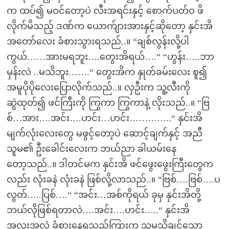
က ထပ်၍ မဝင်တော့ပဲ လီးအရင်းနှင့် စောက်ပတ်ဝ ဖိ
လိုက်မိသည့် ဒဏ်က ယောက်ျားအားနှင့်ဆိုတော့ နှင်းအိ
အတော်လေး ခံစားသွားရသည်..။ “ချစ်လွန်းလို့ပါ
ကွယ်……အားမရဘူး….တွေးအိရယ်….“ “ဟွန်း…..ဘာ
မှန်းလဲ ..မသိဘူး…….“ တွေးအိက နှုတ်ခမ်းလေး စူ၍
အမူပိုပိုလေးပြောလိုက်သည်..။ လှဦးက သူ့လီးကို
ဆွဲထုတ်၍ ဖင်ကြီးကို ကြွကာ ကြွကာနဲ့ လိုးသည်..။ “ဗြ
စ်…အား….အင်း….ဟင်း…ဟင်း…………..“ နှင်းအိ
မျက်လုံးလေးတွေ မဖွင့်တော့ပဲ ဆောင့်ချက်နှင့် အညီ
သူမ၏ ဦးခေါင်းလေးက ဘယ်ညာ ခါယမ်းနေ
တော့သည်..။ ဒါတင်မက နှင်းအိ ဖင်ဖွေးဖွေးကြီးတွေက
လည်း လုံးခနဲ လုံးခနဲ ဖြစ်လို့လာသည်..။ “ဗြစ်….ဗြစ်….ပ
လွတ်…..ပြစ်….“ “အင်း…အစ်ကိုရယ် ခုမှ နှင်းအိတို့
ဘယ်လိုဖြစ်ရတာလဲ….အင်း….ဟင်း…..“ နှင်းအိ
အလူးအလဲ ခံစားနေရသည့်ကြားက သူမသိချင်သော