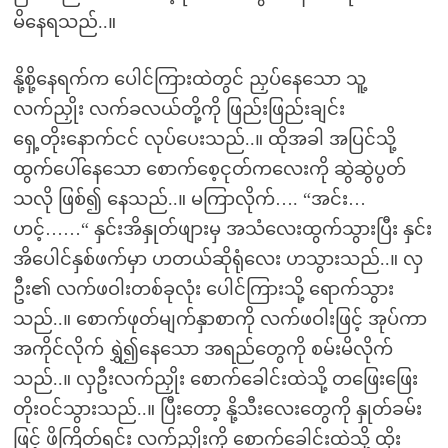
မိနေရသည်..။
နို့စို့နေရက်က ပေါင်ကြားထဲတွင် ညှပ်နေသော သူ့
လက်ညှိုး လက်ခလယ်တို့ကို ဖြည်းဖြည်းချင်း
ရှေ့တိုးနောက်ငင် လုပ်ပေးသည်..။ ထိုအခါ အပြင်သို့
ထွက်ပေါ်နေသော စောက်စေ့ငုတ်ကလေးကို ဆွဲဆွဲပွတ်
သလို ဖြစ်၍ နေသည်..။ မကြာလိုက်…. “အင်း…
ဟင့်……“ နှင်းအိနှုတ်ဖျားမှ အသံလေးထွက်သွားပြီး နှင်း
အိပေါင်နှစ်ဖက်မှာ ဟတယ်ဆိုရုံလေး ဟသွားသည်..။ လှ
ဦး၏ လက်ဖဝါးတစ်ခုလုံး ပေါင်ကြားသို့ ရောက်သွား
သည်..။ စောက်ဖုတ်မျက်နှာစာကို လက်ဖဝါးဖြင့် အုပ်ကာ
အကိုင်လိုက် ရွှဲ၍နေသော အရည်တွေကို စမ်းမိလိုက်
သည်..။ လှဦးလက်ညှိုး စောက်ခေါင်းထဲသို့ တဖြေးဖြေး
တိုးဝင်သွားသည်..။ ပြီးတော့ နို့သီးလေးတွေကို နှုတ်ခမ်း
ဖြင့် ဖိကြိတ်ရင်း လက်ညှိုးကို စောက်ခေါင်းထဲသို့ ထိုး