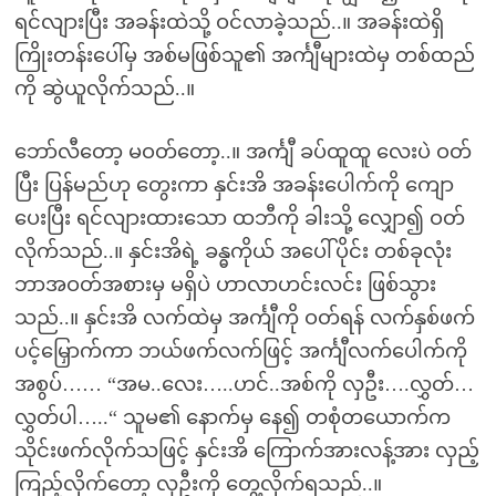
ရင်လျားပြီး အခန်းထဲသို့ ဝင်လာခဲ့သည်..။ အခန်းထဲရှိ
ကြိုးတန်းပေါ်မှ အစ်မဖြစ်သူ၏ အင်္ကျီများထဲမှ တစ်ထည်
ကို ဆွဲယူလိုက်သည်..။
ဘော်လီတော့ မဝတ်တော့..။ အင်္ကျီ ခပ်ထူထူ လေးပဲ ဝတ်
ပြီး ပြန်မည်ဟု တွေးကာ နှင်းအိ အခန်းပေါက်ကို ကျော
ပေးပြီး ရင်လျားထားသော ထဘီကို ခါးသို့ လျှော၍ ဝတ်
လိုက်သည်..။ နှင်းအိရဲ့ ခန္ဓကိုယ် အပေါ်ပိုင်း တစ်ခုလုံး
ဘာအဝတ်အစားမှ မရှိပဲ ဟာလာဟင်းလင်း ဖြစ်သွား
သည်..။ နှင်းအိ လက်ထဲမှ အင်္ကျီကို ဝတ်ရန် လက်နှစ်ဖက်
ပင့်မြှောက်ကာ ဘယ်ဖက်လက်ဖြင့် အင်္ကျီလက်ပေါက်ကို
အစွပ်…… “အမ..လေး…..ဟင်..အစ်ကို လှဦး….လွှတ်…
လွှတ်ပါ…..“ သူမ၏ နောက်မှ နေ၍ တစုံတယောက်က
သိုင်းဖက်လိုက်သဖြင့် နှင်းအိ ကြောက်အားလန့်အား လှည့်
ကြည့်လိုက်တော့ လှဦးကို တွေ့လိုက်ရသည်..။