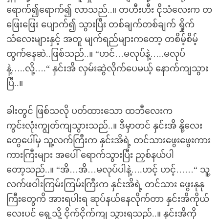
ရောက်၍ရောက်၍ လာသည်..။ တဟီးဟီး ငိုသံလေးက တ
ဖြေးဖြေး ပျောက်၍ သွားပြီး တစ်ချက်တစ်ချက် ရှိုက်
သံလေးများနှင့် အတူ မျက်ရည်များကတော့ တစိမ့်စိမ့်
ထွက်နေဆဲ..ဖြစ်သည်..။ “ဟင်…မလုပ်နဲ့…..မလုပ်
နဲ့…..လို့….“ နှင်းအိ လှမ်းဆွဲလိုက်ပေမယ့် နောက်ကျသွား
ပြီ..။
ခါးတွင် ဖြစ်သလို ပတ်ထားသော ထဘီလေးက
ကွင်းလုံးကျွတ်ကျသွားသည်..။ ဒီမှာတင် နှင်းအိ နို့လေး
တွေပေါ်မှ သူ့လက်ကြီးက နှင်းအိရဲ့ တင်သားဖွေးဖွေးကား
ကားကြီးများ အပေါ် ရောက်သွားပြီး ညှစ်နယ်ပါ
တော့သည်..။ “အိ…အိ…မလုပ်ပါနဲ့….ဟင့် ဟင့်……“ သူ့
လက်ဖဝါးကြမ်းကြမ်းကြီးက နှင်းအိရဲ့ တင်သား ဖွေးနုနု
ကြီးတွေကိ အားရပါးရ ဆုပ်နယ်နေလိုက်တာ နှင်းအိကိုယ်
လေးပင် ရှေ့သို့ ငိုက်ငိုက်ကျ သွားရသည်..။ နှင်းအိကို