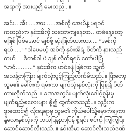
အရာကို အားယူ၍ မေးသည်.. ။
အင်း…အီး…..အား……အစ်ကို အေးမိနဲ့ မရခင်
ကတည်းက နှင်းအိကို သဘောကျနေတာ…တစ်နေ့တော့
မဖြစ် ဖြစ်အောင် ချစ်ဖို့ ဆုံးဖြတ်ထားတာ…. “အစ်ကို
ရယ်…..“ “ဒါပေမယ့် အစ်ကို နှင်းအိရဲ့ စိတ်ကို နားလည်
တယ်…. ဒီတစ်ခါ ပဲ ချစ် လိုက်ရရင် တော်ပါပြီ……..“
“ဟင်……….“ နှင်းအိက ဟင်ခနဲ ဖြစ်ကာ သူ့ကို
အလန့်တကြား မျက်လုံးဖွင့်ကြည့်လိုက်မိသည်..။ ပြီးတော့
သူမ၏ ခေါင်းကို ရမ်းကာ မျက်လုံးနှစ်လုံးကို ပြန်၍ ပိတ်
ထားလိုက်သည်..။ ခဏအတွင်း မျက်လုံးဒေါင့်စွန်းမှ
မျက်ရည်စလေးများ စို့၍ ထွက်လာသည်..။ လှဦးက
ဒူးထောင်၍ လိုးနေရာမှ သူမ၏ ကိုယ်ပေါ်သို့မှောက်ချကာ
နို့လေးနှစ်လုံးကို ဘယ်ပြန်ညာပြန် စို့ရင်း ဖင်ကို ကြွကြွပြီး
ဆောင့်ဆောင့်လိုးသည်..။ နှင်းအိမှာ ဆောင့်လိုးသည့်ဒဏ်