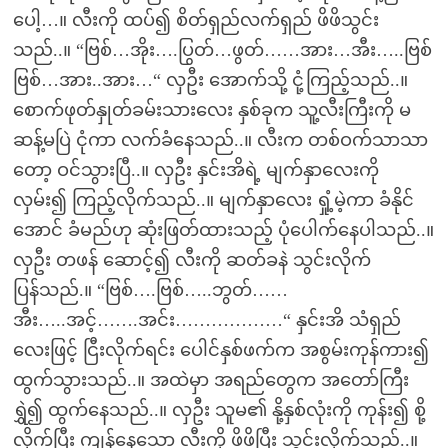
ပေါ့…။ လီးကို ထပ်၍ စိတ်ရှည်လက်ရှည် ဖိဖိသွင်း
သည်..။ “ဗြစ်…အိုး….ပြွတ်…ဖွတ်……အား…အီး…..ဗြစ်
ဗြစ်…အား..အား…“ လှဦး အောက်သို့ ငုံ့ကြည့်သည်..။
စောက်ဖုတ်နှုတ်ခမ်းသားလေး နှစ်ခုက သူ့လီးကြီးကို မ
ဆန့်မပြဲ ငုံကာ လက်ခံနေသည်..။ လီးက တစ်ဝက်သာသာ
တော့ ဝင်သွားပြီ..။ လှဦး နှင်းအိရဲ့ မျက်နှာလေးကို
လှမ်း၍ ကြည့်လိုက်သည်..။ မျက်နှာလေး ရှုံ့မဲ့ကာ ခံနိုင်
အောင် ခံမည်ဟု ဆုံးဖြတ်ထားသည့် ပုံပေါက်နေပါသည်..။
လှဦး တဖန် ဆောင့်၍ လီးကို ဆတ်ခနဲ သွင်းလိုက်
ပြန်သည်.။ “ဗြစ်….ဗြစ်…..ဘွတ်……
အီး…..အင့်…….အင်း………………“ နှင်းအိ သံရှည်
လေးဖြင့် ငြီးလိုက်ရင်း ပေါင်နှစ်ဖက်က အစွမ်းကုန်ကား၍
ထွက်သွားသည်..။ အထဲမှာ အရည်တွေက အတော်ကြီး
ရွှဲ၍ ထွက်နေသည်..။ လှဦး သူမ၏ နို့နှစ်လုံးကို ကုန်း၍ စို့
လိုက်ပြီး ကျန်နေသော လီးကို ဖိဖိပြီး သွင်းလိုက်သည်..။