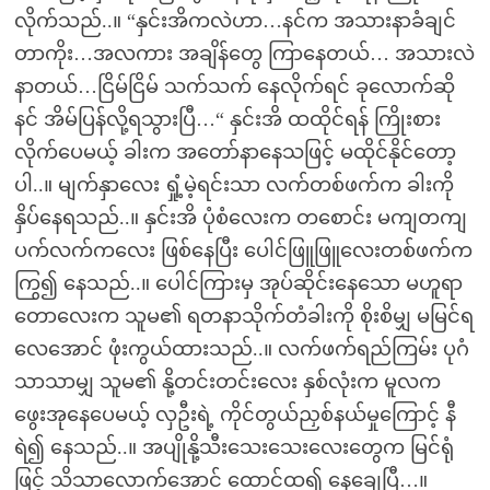
လိုက်သည်..။ “နှင်းအိကလဲဟာ…နင်က အသားနာခံချင်
တာကိုး…အလကား အချိန်တွေ ကြာနေတယ်… အသားလဲ
နာတယ်…ငြိမ်ငြိမ် သက်သက် နေလိုက်ရင် ခုလောက်ဆို
နင် အိမ်ပြန်လို့ရသွားပြီ…“ နှင်းအိ ထထိုင်ရန် ကြိုးစား
လိုက်ပေမယ့် ခါးက အတော်နာနေသဖြင့် မထိုင်နိုင်တော့
ပါ..။ မျက်နှာလေး ရှုံ့မဲ့ရင်းသာ လက်တစ်ဖက်က ခါးကို
နှိပ်နေရသည်..။ နှင်းအိ ပုံစံလေးက တစောင်း မကျတကျ
ပက်လက်ကလေး ဖြစ်နေပြီး ပေါင်ဖြူဖြူလေးတစ်ဖက်က
ကြွ၍ နေသည်..။ ပေါင်ကြားမှ အုပ်ဆိုင်းနေသော မဟူရာ
တောလေးက သူမ၏ ရတနာသိုက်တံခါးကို စိုးစိမျှ မမြင်ရ
လေအောင် ဖုံးကွယ်ထားသည်..။ လက်ဖက်ရည်ကြမ်း ပုဂံ
သာသာမျှ သူမ၏ နို့တင်းတင်းလေး နှစ်လုံးက မူလက
ဖွေးအုနေပေမယ့် လှဦးရဲ့ ကိုင်တွယ်ညှစ်နယ်မှုကြောင့် နီ
ရဲ၍ နေသည်..။ အပျိုနို့သီးသေးသေးလေးတွေက မြင်ရုံ
ဖြင့် သိသာလောက်အောင် ထောင်ထ၍ နေချေပြီ…။