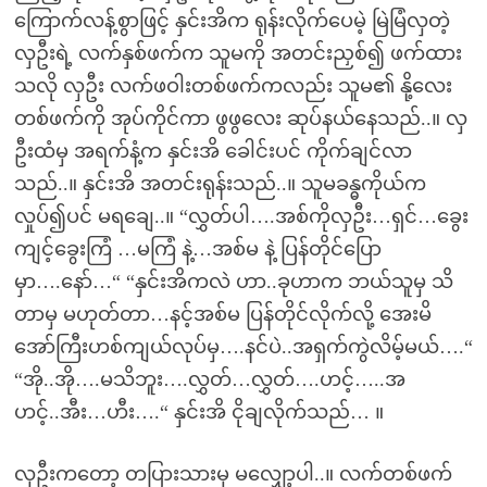
ကြောက်လန့်စွာဖြင့် နှင်းအိက ရုန်းလိုက်ပေမဲ့ မြဲမြံလှတဲ့
လှဦးရဲ့ လက်နှစ်ဖက်က သူမကို အတင်းညှစ်၍ ဖက်ထား
သလို လှဦး လက်ဖဝါးတစ်ဖက်ကလည်း သူမ၏ နို့လေး
တစ်ဖက်ကို အုပ်ကိုင်ကာ ဖွဖွလေး ဆုပ်နယ်နေသည်..။ လှ
ဦးထံမှ အရက်နံ့က နှင်းအိ ခေါင်းပင် ကိုက်ချင်လာ
သည်..။ နှင်းအိ အတင်းရုန်းသည်..။ သူမခန္ဓကိုယ်က
လှုပ်၍ပင် မရချေ..။ “လွှတ်ပါ….အစ်ကိုလှဦး…ရှင်…ခွေး
ကျင့်ခွေးကြံ …မကြံ နဲ့…အစ်မ နဲ့ ပြန်တိုင်ပြော
မှာ….နော်…“ “နှင်းအိကလဲ ဟာ..ခုဟာက ဘယ်သူမှ သိ
တာမှ မဟုတ်တာ…နင့်အစ်မ ပြန်တိုင်လိုက်လို့ အေးမိ
အော်ကြီးဟစ်ကျယ်လုပ်မှ….နင်ပဲ..အရှက်ကွဲလိမ့်မယ်….“
“အို..အို….မသိဘူး….လွှတ်…လွှတ်….ဟင့်…..အ
ဟင့်..အီး…ဟီး….“ နှင်းအိ ငိုချလိုက်သည်… ။
လှဦးကတော့ တပြားသားမှ မလျှော့ပါ..။ လက်တစ်ဖက်