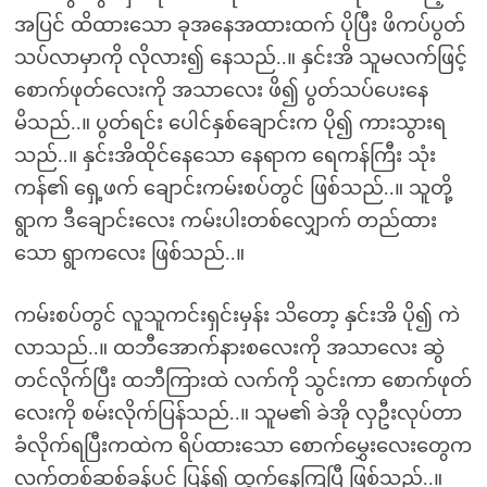
အပြင် ထိထားသော ခုအနေအထားထက် ပိုပြီး ဖိကပ်ပွတ်
သပ်လာမှာကို လိုလား၍ နေသည်..။ နှင်းအိ သူမလက်ဖြင့်
စောက်ဖုတ်လေးကို အသာလေး ဖိ၍ ပွတ်သပ်ပေးနေ
မိသည်..။ ပွတ်ရင်း ပေါင်နှစ်ချောင်းက ပို၍ ကားသွားရ
သည်..။ နှင်းအိထိုင်နေသော နေရာက ရေကန်ကြီး သုံး
ကန်၏ ရှေ့ဖက် ချောင်းကမ်းစပ်တွင် ဖြစ်သည်..။ သူတို့
ရွာက ဒီချောင်းလေး ကမ်းပါးတစ်လျှောက် တည်ထား
သော ရွာကလေး ဖြစ်သည်..။
ကမ်းစပ်တွင် လူသူကင်းရှင်းမှန်း သိတော့ နှင်းအိ ပို၍ ကဲ
လာသည်..။ ထဘီအောက်နားစလေးကို အသာလေး ဆွဲ
တင်လိုက်ပြီး ထဘီကြားထဲ လက်ကို သွင်းကာ စောက်ဖုတ်
လေးကို စမ်းလိုက်ပြန်သည်..။ သူမ၏ ခဲအို လှဦးလုပ်တာ
ခံလိုက်ရပြီးကထဲက ရိပ်ထားသော စောက်မွှေးလေးတွေက
လက်တစ်ဆစ်ခန့်ပင် ပြန်၍ ထွက်နေကြပြီ ဖြစ်သည်..။