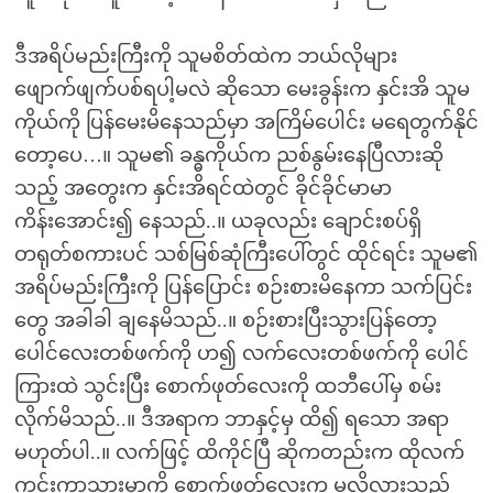
ဒီအရိပ်မည်းကြီးကို သူမစိတ်ထဲက ဘယ်လိုများ
ဖျောက်ဖျက်ပစ်ရပါ့မလဲ ဆိုသော မေးခွန်းက နှင်းအိ သူမ
ကိုယ်ကို ပြန်မေးမိနေသည်မှာ အကြိမ်ပေါင်း မရေတွက်နိုင်
တော့ပေ…။ သူမ၏ ခန္ဓကိုယ်က ညစ်နွမ်းနေပြီလားဆို
သည့် အတွေးက နှင်းအိရင်ထဲတွင် ခိုင်ခိုင်မာမာ
ကိန်းအောင်း၍ နေသည်..။ ယခုလည်း ချောင်းစပ်ရှိ
တရုတ်စကားပင် သစ်မြစ်ဆုံကြီးပေါ်တွင် ထိုင်ရင်း သူမ၏
အရိပ်မည်းကြီးကို ပြန်ပြောင်း စဉ်းစားမိနေကာ သက်ပြင်း
တွေ အခါခါ ချနေမိသည်..။ စဉ်းစားပြီးသွားပြန်တော့
ပေါင်လေးတစ်ဖက်ကို ဟ၍ လက်လေးတစ်ဖက်ကို ပေါင်
ကြားထဲ သွင်းပြီး စောက်ဖုတ်လေးကို ထဘီပေါ်မှ စမ်း
လိုက်မိသည်..။ ဒီအရာက ဘာနှင့်မှ ထိ၍ ရသော အရာ
မဟုတ်ပါ..။ လက်ဖြင့် ထိကိုင်ပြီ ဆိုကတည်းက ထိုလက်
ကင်းကွာသွားမှာကို စောက်ဖုတ်လေးက မလိုလားသည့်