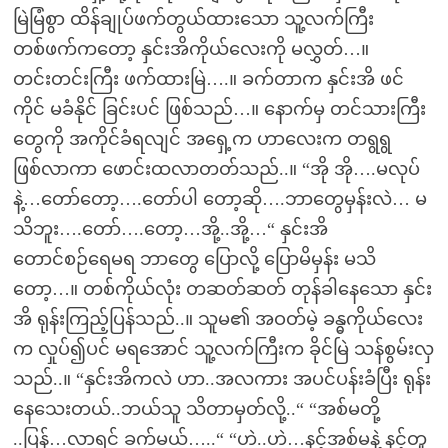
မြဲမြံစွာ ထိန်ချုပ်ဖက်တွယ်ထားသော သူ့လက်ကြီး
တစ်ဖက်ကတော့ နှင်းအိကိုယ်လေးကို မလွှတ်…။
တင်းတင်းကြီး ဖက်ထားမြဲ….။ ခက်တာက နှင်းအိ ဖင်
ကိုင် မခံနိုင် ခြင်းပင် ဖြစ်သည်…။ နောက်မှ တင်သားကြီး
တွေကို အကိုင်ခံရလျင် အရှေ့က ဟာလေးက တရွရွ
ဖြစ်လာကာ ဖောင်းထလာတတ်သည်..။ “အို အို….မလုပ်
နဲ့…တော်တော့….တော်ပါ တော့ဆို….ဘာတွေမှန်းလဲ… မ
သိဘူး….တော်….တော့…အို့..အို့…“ နှင်းအိ
တောင်စဉ်ရေမရ ဘာတွေ ပြောလို့ ပြောမိမှန်း မသိ
တော့…။ တစ်ကိုယ်လုံး တဆတ်ဆတ် တုန်ခါနေသော နှင်း
အိ ရုန်းကြည့်ပြန်သည်..။ သူမ၏ အဝတ်မဲ့ ခန္ဓကိုယ်လေး
က လှုပ်၍ပင် မရအောင် သူ့လက်ကြီးက ခိုင်မြဲ သန်စွမ်းလှ
သည်..။ “နှင်းအိကလဲ ဟာ..အလကား အပင်ပန်းခံပြီး ရုန်း
နေသေးတယ်..ဘယ်သူ သိတာမှတ်လို့..“ “အစ်မတို့
..ပြန်…လာရင် ခက်မယ်…..“ “ဟဲ..ဟဲ…နင့်အစ်မနဲ့ နင့်တူ