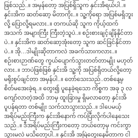
ဖြစ်သည်..။ အမှန်တော့ အပြစ်ရှိသူက နှင်းအိရယ်ပါ..။
နှင်းအိက ဆတ်ဆော့ မိတာကိုး..။ သူ့ကိုရော အပြစ်မရှိဘူး
လို့ ပြောလို့ရမလား..။ တကယ်ဆို သူက ကိုယ့်ထက်
အသက် အများကြီး ကြီးတဲ့သူပဲ..။ စဉ်းစားချင့်ချိန်နိုင်တာ
ပဲ..။ နှင်းအိက ဆတ်ဆော့အုံးတော့ သူက ဆင်ခြင်နိုင်တာ
ပဲ..။ အို…ဒါမျိုးဆိုတာကလဲ အခက်သားကလား..။
စဉ်းစားဉာဏ်တွေ ကွယ်ပျောက်သွားတတ်တာမျိုး မဟုတ်
လား..။ ဘာပဲဖြစ်ဖြစ် နှင်းအိ သူ့ကို အပြစ်ရှိတယ်လို့တော့
မရိုးစွပ်ချင်တာ အမှန်ပါ..။ တော်သေးသည်..တစ်နေ့မှ
စိတ်မအေးခဲ့ရ..။ တွေး၍ ပူနေခဲ့ရသော ကိစ္စက အခု ၃ လ
ကျော်လာတဲ့အထိ ဘာမှ ထူးခြားမှု ရှိမလာတော့ နှင်းအိ
ပူပန်ရတာ တစ်မျိုး သက်သာသွားသည်..။ ဒါပေမယ့်
အရိပ်မည်းကြီးက နှင်းအိနောက် ကပ်ပြီးလိုက်ပါနေသေး
သည်..။ ဒီအရိပ်မည်းကြီးကတော့ ဘယ်တော့မှ ကင်းကွာ
သွားမလဲ မသိတော့ပါ..။ နှင်းအိ အမြဲတွေးနေမိတာက ငါ