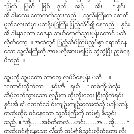
“ပြွတ်….ပြွတ်….ဗြစ်….ဒုတ်…..အင့်……အီး……“ နှင်း
အိ ခါးလေး ကော့တက်သွားသည်..။ သူ့လီးကြီးက စောက်
ဖုတ်လေးထဲမှာ မဆန့်မပြဲကြီး ပြည့်သိပ်၍ နေသည်..။ နှင်း
အိ ခါးနာသော ဝေဒနာ ဘယ်ရောက်သွားမှန်းတောင် မသိ
လိုက်တော့..။ အထဲတွင် ပြည့်သိပ်ကြပ်ညှပ်စွာ ရောက်နေ
သော သူ့လီးကြီးကို အားမလိုအားမရဖြင့် ဆွဲဆွဲပြီး ညှစ်နေ
မိသည်..။
သူမကို သူမတော့ ဘာတွေ လုပ်မိနေမှန်း မသိ….။
“ကောင်းလိုက်တာ….နှင်းအိ…ရယ်….“ တစ်ကိုယ်လုံး
ဆိမ့်တက်သွားသော လှဦးက တိုးတိုးလေး ငြီးလိုက်ရင်း
နှင်းအိ ၏ စောက်ခေါင်းကျဉ်းကျဉ်းလေးထဲသို့ မချိမဆန့်
တဆုံးတိုင် ဝင်နေသော သူ့လီးကြီးကို ထပ်၍ ဖိသွင်း
သည်..။ “အို့……အစ်ကိုကလဲ…ဟင်း……အ….အို…….“
တဆုံးဝင်၍နေသော လီးကို ထပ်၍ဖိသွင်းလိုက်တော့ လီး