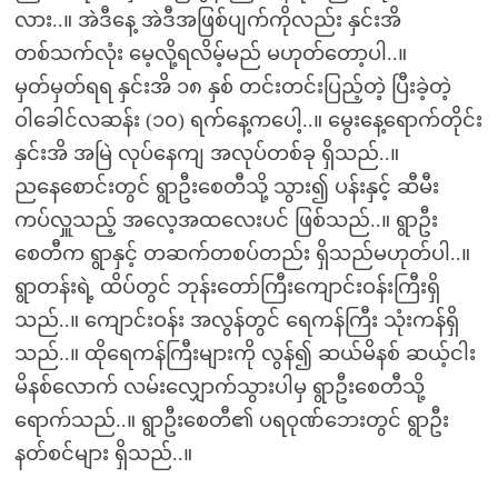
လား..။ အဲဒီနေ့ အဲဒီအဖြစ်ပျက်ကိုလည်း နှင်းအိ
တစ်သက်လုံး မေ့လို့ရလိမ့်မည် မဟုတ်တော့ပါ..။
မှတ်မှတ်ရရ နှင်းအိ ၁၈ နှစ် တင်းတင်းပြည့်တဲ့ ပြီးခဲ့တဲ့
ဝါခေါင်လဆန်း (၁၀) ရက်နေ့ကပေါ့..။ မွေးနေ့ရောက်တိုင်း
နှင်းအိ အမြဲ လုပ်နေကျ အလုပ်တစ်ခု ရှိသည်..။
ညနေစောင်းတွင် ရွာဦးစေတီသို့ သွား၍ ပန်းနှင့် ဆီမီး
ကပ်လှူသည့် အလေ့အထလေးပင် ဖြစ်သည်..။ ရွာဦး
စေတီက ရွာနှင့် တဆက်တစပ်တည်း ရှိသည်မဟုတ်ပါ..။
ရွာတန်းရဲ့ ထိပ်တွင် ဘုန်းတော်ကြီးကျောင်းဝန်းကြီးရှိ
သည်..။ ကျောင်းဝန်း အလွန်တွင် ရေကန်ကြီး သုံးကန်ရှိ
သည်..။ ထိုရေကန်ကြီးများကို လွန်၍ ဆယ်မိနစ် ဆယ့်ငါး
မိနစ်လောက် လမ်းလျှောက်သွားပါမှ ရွာဦးစေတီသို့
ရောက်သည်..။ ရွာဦးစေတီ၏ ပရဝုဏ်ဘေးတွင် ရွာဦး
နတ်စင်များ ရှိသည်..။