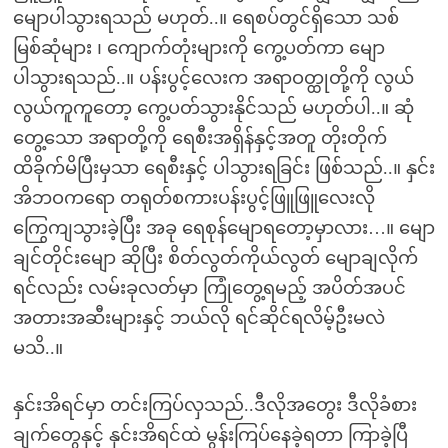
မျောပါသွားရသည် မဟုတ်..။ ရေစပ်တွင်ရှိသော သစ်
မြစ်ဆုံများ ၊ ကျောက်တုံးများကို ကွေ့ပတ်ကာ မျော
ပါသွားရသည်..။ ပန်းပွင့်လေးက အရာဝတ္ထုတို့ကို လွယ်
လွယ်ကူကူတော့ ကွေ့ပတ်သွားနိုင်သည် မဟုတ်ပါ..။ ဆုံ
တွေ့သော အရာတို့ကို ရေစီးအရှိန်နှင့်အတူ တိုးတိုက်
ထိခိုက်မိပြီးမှသာ ရေစီးနှင့် ပါသွားရခြင်း ဖြစ်သည်..။ နှင်း
အိဘဝကရော တရုတ်စကားပန်းပွင့်ဖြူဖြူလေးလို
ကြွေကျသွားခဲ့ပြီး အခု ရေစုန်မျောရတော့မှာလား…။ မျော
ချင်တိုင်းမျော ဆိုပြီး စိတ်လွတ်ကိုယ်လွတ် မျောချလိုက်
ရင်လည်း လမ်းခုလတ်မှာ ကြုံတွေ့ရမည့် အပိတ်အပင်
အတားအဆီးများနှင့် ဘယ်လို ရင်ဆိုင်ရလိမ့်ဦးမလဲ
မသိ..။
နှင်းအိရင်မှာ တင်းကြပ်လှသည်..ဒီလိုအတွေး ဒီလိုခံစား
ချက်တွေနှင့် နှင်းအိရင်ထဲ မွန်းကြပ်နေခဲ့ရတာ ကြာခဲ့ပြီ