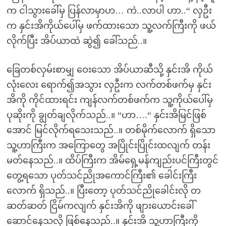
က ငါသွားခေါ်မှ ပြန်လာမှာဟ… ကဲ..လာပါ ဟာ..“ လှဦး
က နှင်းအိကိုယ်ပေါ်မှ ဖက်ထားသော သူ့လက်ကြီးကို ဖယ်
လိုက်ပြီး အိပ်ယာထဲ ဆွဲ၍ ခေါ်သည်..။
ခြေတစ်လှမ်းစာမျှ ဝေးသော အိပ်ယာဆီသို့ နှင်းအိ ကိုယ်
လုံးလေး ရောက်၍အသွား လှဦးက လက်တစ်ဖက်မှ နှင်း
အိကို ကိုင်ထားရင်း ကျန်လက်တစ်ဖက်က သူ့ကိုယ်ပေါ်မှ
ပုဆိုးကို ချွတ်ချလိုက်သည်..။ “ဟာ….“ နှင်းအိမြင်ဖြစ်
အောင် မြင်လိုက်ရသေးသည်..။ တစ်မိုက်လောက် ရှိသော
သူ့ဟာကြီးက အကြောတွေ အပြိုင်းပြိုင်းထလျက် တန်း
မတ်နေသည်..။ ထိပ်ကြီးက အိမ်ရှေ့မန်ကျည်းပင်ကြီးတွင်
တွေ့ရသော ပုတ်သင်ညိုအကောင်ကြီး၏ ခေါင်းကြီး
လောက် ရှိသည်..။ ပြီးတော့ ပုတ်သင်ညိုခေါင်းလို တ
ဆတ်ဆတ် ငြိမ်ကလျက် နှင်းအိကို ဖျားယောင်းခေါ်
ဆောင်နေသလို ဖြစ်နေသည်..။ နှင်းအိ သူ့ဟာကြီးကို