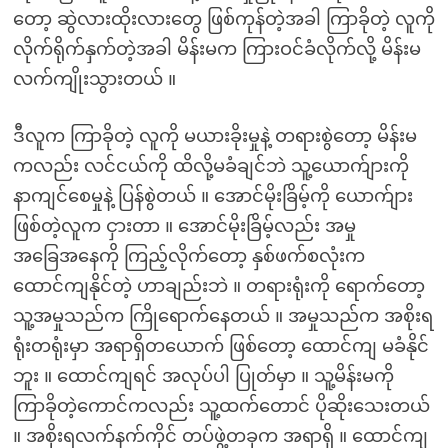
တော့ ဆွဲလားထိုးလားတွေ ဖြစ်ကုန်တဲ့အခါ ကြာခိုတဲ့ လူကို
လိုက်ရိုက်နှက်တဲ့အခါ မိန်းမက ကြားဝင်ခံလိုက်လို့ မိန်းမ
လက်ကျိုးသွားတယ် ။
ဒီလူက ကြာခိုတဲ့ လူကို မယားခိုးမှုနဲ့ တရားစွဲတော့ မိန်းမ
ကလည်း လင်ငယ်ကို ထိလို့မခံချင်ဘဲ သူ့ယောက်ျားကို
နာကျင်စေမှုနဲ့ ပြန်စွဲတယ် ။ အောင်မိုးခြိမ့်ကို ယောက်ျား
ဖြစ်တဲ့လူက ငှားတာ ။ အောင်မိုးခြိမ့်လည်း အမှု
အခြေအနေကို ကြည့်လိုက်တော့ နှစ်ဖက်စလုံးက
ထောင်ကျနိုင်တဲ့ ဟာချည်းဘဲ ။ တရားရုံးကို ရောက်တော့
သူ့အမှုသည်က ကြိုရောက်နေတယ် ။ အမှုသည်က အစိုးရ
ရုံးတရုံးမှာ အရာရှိတယောက် ဖြစ်တော့ ထောင်ကျ မခံနိုင်
ဘူး ။ ထောင်ကျရင် အလုပ်ပါ ပြုတ်မှာ ။ သူ့မိန်းမကို
ကြာခိုတဲ့ကောင်ကလည်း သူ့ထက်တောင် ပိုဆိုးသေးတယ်
။ အစိုးရလက်နက်ကိုင် တပ်ဖွဲ့တခုက အရာရှိ ။ ထောင်ကျ