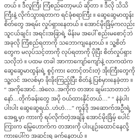
တယ် ။ ဒီလူကြီး ကြံစည်တော့မယ် ဆိုတာ ။ ဒီလို သိသိ
ကြီးနဲ့ လိုက်သွားရတာက ရင်ခုံစရာကြီး ။ ဆွေဆွေမာထွန်း
စိတ်တွေ အရမ်း လှုပ်ရှားနေတယ် ။ အောင်မိုးခြိမ့်ကလည်း
သူငယ်ချင်း အရင်းအခြာရဲ့ မိန်းမ အပေါ် စည်းမစောင့်ဘဲ
အခုလို ကြံစည်ရတာကို သဘောကျနေတယ် ။ သူ့စိတ်
တွေက မလုပ်သင့်တာကို လုပ်ရတာကို ပိုပြီး စိတ်လှုပ်ရှား
သလိုဘဲ ။ ပထမ တခါ အာကာကျော်ကျော်နဲ့ လာကထဲက
ဆွေဆွေမာထွန်းရဲ့ စွင့်ကား တောင့်တင်းတဲ့ အိုးကြီးတွေကို
သူ့လင် အလစ်မှာ ခိုးခိုးကြည့်ပြီး စိတ်နဲ့ ပြစ်မှားနေခဲ့တာ ။
“ အကိုအောင်..အဲလေ..အကိုက တအား ချမ်းသာတာဘဲ
နော်…တိုက်ခန်းတွေ အပို ဝယ်ထားနိုင်တယ်…” “ နဲနဲပါး
ပါးပါး ဆွေဆွေရယ်..ဟဲဟဲ….” ကွန်ဒို အဆောက်အဦးရဲ့
အေရှ့မှာ ကားကို ရပ်လိုက်တဲ့အချိန် အောင်မိုးခြိမ့် ပေါင်
ကြားက မြွေဟောက်က တအားကို ပါးပျဉ်းထောင်နေလို့
ကားပေါ်က အဆင်းရ ခက်နေတယ် ။