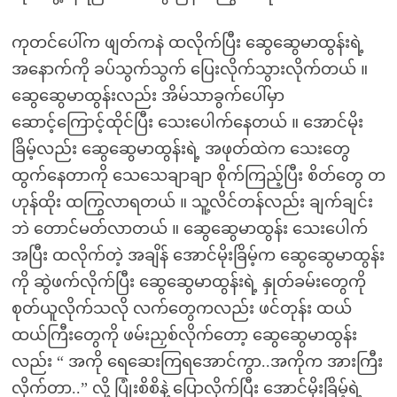
ကုတင်ပေါ်က ဖျတ်ကနဲ ထလိုက်ပြီး ဆွေဆွေမာထွန်းရဲ့
အနောက်ကို ခပ်သွက်သွက် ပြေးလိုက်သွားလိုက်တယ် ။
ဆွေဆွေမာထွန်းလည်း အိမ်သာခွက်ပေါ်မှာ
ဆောင့်ကြောင့်ထိုင်ပြီး သေးပေါက်နေတယ် ။ အောင်မိုး
ခြိမ့်လည်း ဆွေဆွေမာထွန်းရဲ့ အဖုတ်ထဲက သေးတွေ
ထွက်နေတာကို သေသေချာချာ စိုက်ကြည့်ပြီး စိတ်တွေ တ
ဟုန်ထိုး ထကြွလာရတယ် ။ သူ့လိင်တန်လည်း ချက်ချင်း
ဘဲ တောင်မတ်လာတယ် ။ ဆွေဆွေမာထွန်း သေးပေါက်
အပြီး ထလိုက်တဲ့ အချိန် အောင်မိုးခြိမ့်က ဆွေဆွေမာထွန်း
ကို ဆွဲဖက်လိုက်ပြီး ဆွေဆွေမာထွန်းရဲ့ နှုတ်ခမ်းတွေကို
စုတ်ယူလိုက်သလို လက်တွေကလည်း ဖင်တုန်း ထယ်
ထယ်ကြီးတွေကို ဖမ်းညှစ်လိုက်တော့ ဆွေဆွေမာထွန်း
လည်း “ အကို ရေဆေးကြရအောင်ကွာ..အကိုက အားကြီး
လိုက်တာ..” လို့ ပြုံးစိစိနဲ့ ပြောလိုက်ပြီး အောင်မိုးခြိမ့်ရဲ့