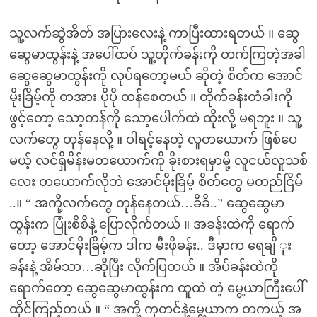
သူ့လက်ဆွဲအိတ် အပြားလေးနဲ့ ကာပြီးထားရတယ် ။ ဆွေ
ဆွေမာထွန်းနဲ့ အပေါ်ထပ် သူ့တိုက်ခန်းကို တက်ကြတဲ့အခါ
ဆွေဆွေမာထွန်းကို လုပ်ရတော့မယ် ဆိုတဲ့ စိတ်က အောင်
မိုးခြိမ့်ကို တအား ပိုပို ထန်စေတယ် ။ တိုက်ခန်းတံခါးကို
ဖွင့်တော့ သော့တန်ကို သော့ပေါက်ထဲ ထိုးလို့ မရဘူး ။ သူ့
လက်တွေ တုန်နေလို့ ။ ဝါရင့်နေတဲ့ လူတယောက် ဖြစ်ပေ
မယ့် လင်ရှိမိန်းမတယောက်ကို ခိုးစားရမှာမို့ လူငယ်လူသစ်
လေး တယောက်လိုဘဲ အောင်မိုးခြိမ့် စိတ်တွေ မတည်ငြိမ်
..။ “ အကို့လက်တွေ တုန်နေတယ်…ခိခိ..” ဆွေဆွေမာ
ထွန်းက ပြုံးစိစိနဲ့ ပြောလိုက်တယ် ။ အခန်းထဲကို ရောက်
တော့ အောင်မိုးခြိမ့်က ဒါက မီးဖိုခန်း.. ဒီမှာက ရေချိ ုး
ခန်းနဲ့ အိမ်သာ…ဆိုပြီး လိုက်ပြတယ် ။ အိပ်ခန်းထဲကို
ရောက်တော့ ဆွေဆွေမာထွန်းက ထူထဲ တဲ့ မွေ့ယာကြီးပေါ်
ထိုင်ကြည့်တယ် ။ “ အကို့ ကုတင်နဲ့မွေ့ယာက တကယ့် အ