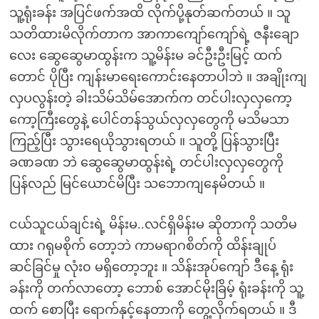
သူ့ရုံးခန်း အပြင်ဖက်အထိ လိုက်ပို့နုတ်ဆက်တယ် ။ သူ
သတိထားမိလိုက်တာက အာကာကျော်ကျော်ရဲ့ ဇနီးချော
လေး ဆွေဆွေမာထွန်းက သူ့မိန်းမ ခင်ဦးဦးမြင့် ထက်
တောင် ပိုပြီး ကျန်းမာရေးကောင်းနေတာပါဘဲ ။ အချိုးကျ
လှပလွန်းတဲ့ ခါးသိမ်သိမ်အောက်က တင်ပါးလှလှကော့
ကော့ကြီးတွေနဲ့ ပေါင်တန်သွယ်လှလှတွေကို မသိမသာ
ကြည့်ပြီး သွားရေယိုသွားရတယ် ။ သူတို့ ပြန်သွားပြီး
ခဏခဏ ဘဲ ဆွေဆွေမာထွန်းရဲ့ တင်ပါးလှလှတွေကို
ပြန်လည် မြင်ယောင်မိပြီး သဘောကျနေမိတယ် ။
ငယ်သူငယ်ချင်းရဲ့ မိန်းမ..လင်ရှိမိန်းမ ဆိုတာကို သတိမ
ထား ဂရုမစိုက် တော့ဘဲ ကာမရာဂစိတ်ကို ထိန်းချုပ်
ဆင်ခြင်မှု လုံး၀ မရှိတော့ဘူး ။ သိန်းအုပ်ကျော် ဒီနေ့ ရုံး
ခန်းကို တက်လာတော့ ဘောစ် အောင်မိုးခြိမ့် ရုံးခန်းကို သူ့
ထက် စောပြီး ရောက်နှင့်နေတာကို တွေ့လိုက်ရတယ် ။ ဒီ