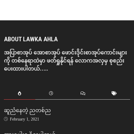
ABOUT LAWKA AHLA
အပြာစာအုပ် အောစာအုပ် ဖောင်းဒိုင်းစာအုပ်ကောင်းများ
ကို တစ်နေရာထဲမှာ ဖတ်ရှုနိုင်ရန် လောကအလှမှ စုစည်း
ပေးထားပါတယ်…..
ဆူညံနေတဲ့ ညတစ်ည
February 1, 2021