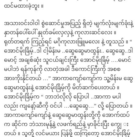
ထင်မထားခဲ့ဘူး ။
အသားဝင်းဝါဝါ စွဲဆောင်မှုအပြည့် ရှိတဲ့ မျက်လုံးမျက်ခုံးနဲ့
နှာတန်ပေါ်ပေါ် နှုတ်ခမ်းလှလှနဲ့ ကုလားဆင်လေး ။
ရုတ်တရက် ကြည့်ရင် မဂိုကုလားဖြူမလေး နဲ့ တူသည် ။ “
အောင်မိုးခြိမ့်..ဒါ ငါ့မိန်းမ ..ဆွေဆွေမာထွန်း.. ဆွေဆွေ..ဒါ
မောင့် အချစ်ဆုံး သူငယ်ချင်းကြီး အောင်မိုးခြိမ့် ….မောင်
မပါဘဲ ရန်ကုန်ကို လာတဲ့အခါ ဒီကောင်ကြီးကို အစစ
အားကိုးနိုင်တယ် …” အာကာကျော်ကျော်က သူ့မိန်းမ ဆွေ
ဆွေမာထွန်းနဲ့ အောင်မိုးခြိမ့်ကို မိတ်ဆက်ပေးတယ် ။
အောင်မိုးခြိမ့်က “ ဘာဘဲလိုလို ပြောပါ ..အာကာ မပါ
လည်း ကျနော့်ဆီကို ဝင်ပါ …ဆွေဆွေ…” လို့ ပြောတယ် ။
အာကာကျော်ကျော်နဲ့ ဆွေဆွေမာထွန်းတို့ကို အောက်ထပ်
က ဆိုင်က ဘဲသားမုန့်နဲ့ လဖက်ရည်နဲ့ မှာခိုင်းပြီး ကျွေ း
တယ် ။ သူတို့ လင်မယား ပြန်ဖို့ ထကြတော့ အောင်မိုးခြိမ့်