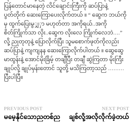
ပြန်တောင်မာနေတဲ့ လိင်ချောင်းကြီးကို ဆပ်ပြာနဲ့
ပွတ်တိုက် ဆေးကြောပေးလိုက်တယ် ။ “ ဆွေက ဘယ်ကို
မှ ထွက်ပြေးမွျှှာ မဟုတ်တာ အကိုရယ်..အကို
စိတ်ကြိုက်သာ လိုး..ဆွေက လိုးလေ ကြိုက်လေဘဲ….”
လို့ ညုတုတုနဲ့ ပြောလိုက်ပြီး သူမစောက်ဖုတ်ကိုလည်း
ဆပ်ပြာနဲ့ ကျကျနန ဆေးကြောလိုက်ပါတယ် ။ ဆွေဆွေ
မာထွန်းနဲ့ အောင်မိုးခြိမ့် တချီပြီး တချီ ဆွဲကြတာ မိုးကြီး
ချုပ်လို့ ချုပ်မှန်းတောင် သူတို့ မသိကြတာ့သည် ………
ပြီးပါပြီ။
Post
Previous
N
PREVIOUS POST
NEXT POST
post:
p
မမေ့နိုင်သောညတစ်ည
ချစ်လို့အလိုလိုက်ခဲ့တယ်
navigation