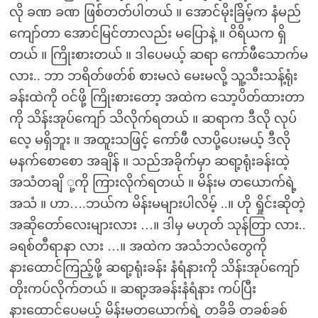
လို ခဏ ခဏ ဖြစ်တတ်ပါတယ် ။ အောင်မိုးခြိမ့်က နံမည်
ကျော်တာ အောင်မြင်တာလည်း မပြောနဲ့ ။ ဝိရိယက ရှိ
တယ် ။ ကြိုးစားတယ် ။ ဒါပေမယ့် ဆရာ ကော်ဖီသောက်မ
လား.. ဘာ ဘရိတ်ဖတ်စ် စားမလဲ မေးမလို့ သူ့သီးသန့်ရုံး
ခန်းထဲကို ဝင်ဖို့ ကြိုးစားတော့ အထဲက သော့ပိတ်ထားတာ
ကို သိန်းအုပ်ကျော် သိလိုက်ရတယ် ။ ဆရာက ဒီလို လုပ်
လေ့ မရှိဘူး ။ အထူးသဖြင့် ကော်ဖီ လာပို့ပေးမယ့် ဒီလို
မနက်စောစော အချိန် ။ သည်အခိုက်မှာ ဆရာ့ရုံးခန်းထဲ့
အသံတချိ ု့ကို ကြားလိုက်ရတယ် ။ မိန်းမ တယောက်ရဲ့
အသံ ။ ဟာ….ဘယ်က မိန်းမများပါလိမ့် ..။ ဟို ရှိုင်းဆိုတဲ့
အဆိုတော်လေးများလား …။ ဒါမှ မဟုတ် သုန်တြာ လား..
ခရစ်တီရာနာ လား …။ အထဲက အသံဘလံတွေကို
နားထောင်ကြည့်ဖို့ ဆရာ့ရုံးခန်း နံရံနားကို သိန်းအုပ်ကျော်
တိုးကပ်လိုက်တယ် ။ ဆရာ့အခန်းနံရံနား ကပ်ပြီး
နားထောင်ပေမယ့် မိန်းမတယောက်ရဲ့ တခိခိ တခစ်ခစ်