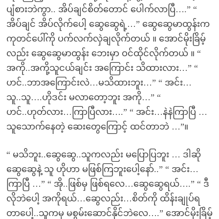
ပျံစားဘဲကွာ.. အိပ်ချင်စိတ်တောင် ပေါက်လာပြီ….” “
အိပ်ချင် အိပ်လိုက်ပေါ့ ဆွေဆွေရဲ့…” ဆွေဆွေမာထွန်းက
ကုတင်ပေါ်ကို ပက်လက်လှဲချလိုက်တယ် ။ အောင်မိုးခြိမ့်
လည်း ဆွေဆွေမာထွန်း ဘေးမှာ ဝင်ထိုင်လိုက်တယ် ။ “
အကို..အကို့သူငယ်ချင်း အကြောင်း သိထားလား…” “
ဟင်..ဘာအကြောင်းလဲ…မသိထားဘူး…” “ အင်း…
သူ..သူ….ဟိုဒင်း မလာတော့ဘူး အကို…” “
ဟင်..ဟုတ်လား…ကြာပြီလား….” “ အင်း…နဲနဲကြာပြီ …
သူသောက်နေတဲ့ ဆေးတွေကြောင့် ထင်တာဘဲ …”။
“ မသိဘူး..ဆွေဆွေ..သူကလည်း မပြောပြဘူး … ဒါဆို
ဆွေဆွေနဲ့ သူ ဟိုဟာ မဖြစ်ကြဘူးပေါ့နော်..” “ အင်း…
ကြာပြီ …” “ အို..ဖြစ်မှ ဖြစ်ရလေ…ဆွေဆွေရယ်….” “ ဒီ
လိုဘဲပေါ့ အကိုရယ်…ဆွေလည်း…စိတ်ကို ထိန်းချုပ်ရ
တာပေါ့..သူကမှ မစွမ်းဆောင်နိုင်ဘဲလေ….” အောင်မိုးခြိမ့်