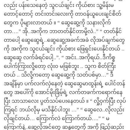
လည်း ပန်းသေနေတဲ့ သူငယ်ချင်း ကိုယ်စား သူ့မိန်းမ
တောင့်တောင့် တင်းတင်းလေးကို တာဝန်ယူပေးချင်စိတ်
တွေက ပိုများလာတယ် ။ “ ဆွေဆွေ့ကို သနားလိုက်
တာ….” အို..အကိုက ဘာတတ်နိုင်တာမို့လဲ..” “ တတ်နိုင်
တာပေါ့ ဆွေဆွေရဲ့..ဆွေဆွေ့အခက်အခဲ လိုအပ်ချက်တွေ
ကို အကိုက သူငယ်ချင်း ကိုယ်စား ဖြေရှင်းပေးနိုင်တယ် ..
ဆွေဆွေ လက်ခံရင်ပေါ့..”. “ အင်း..အကိုရယ်..ဒီကိစ္စ
ပေါက်ကြားလို့တော့ လုံး၀ မဖြစ်ဘူး .. သူက စိတ်ကြီး
တယ် .. သိလို့ကတော့ ဆွေဆွေ့ကို သတ်ပစ်မှာ…” ဒီ
အချိန်မှာ ပက်လက်လှဲနေတဲ့ ဆွေဆွေမာထွန်းရဲ့ ပေါင်တန်
တွေ အပေါ်ကို အောင်မိုးခြိမ့်ရဲ့ လက်တဖက်ကရောက်နေ
ပြီး သာသာလေး ပွတ်သပ်ပေးနေတယ် ။ “ လှို့ဝှက်ပြီး လုပ်
ကြရင် ဘယ်လိုမှ မသိနိုင်ပါဘူး …” “ ဆွေလေ..လိုလည်း
လိုချင်တယ်… ကြောက်လဲ ကြောက်တယ်….” “ မ
ကြောက်နဲ့..ဆွေ့လိုအင်တွေ ဆန္ဒတွေကို အကို ဖြည့်ဆည်း