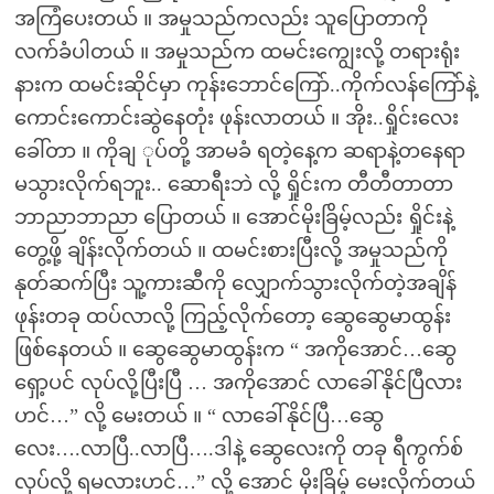
အကြံပေးတယ် ။ အမှုသည်ကလည်း သူပြောတာကို
လက်ခံပါတယ် ။ အမှုသည်က ထမင်းကျွေးလို့ တရားရုံး
နားက ထမင်းဆိုင်မှာ ကုန်းဘောင်ကြော်..ကိုက်လန်ကြော်နဲ့
ကောင်းကောင်းဆွဲနေတုံး ဖုန်းလာတယ် ။ အိုး..ရှိုင်းလေး
ခေါ်တာ ။ ကိုချ ုပ်တို့ အာမခံ ရတဲ့နေ့က ဆရာနဲ့တနေရာ
မသွားလိုက်ရဘူး.. ဆောရီးဘဲ လို့ ရှိုင်းက တီတီတာတာ
ဘာညာဘာညာ ပြောတယ် ။ အောင်မိုးခြိမ့်လည်း ရှိုင်းနဲ့
တွေ့ဖို့ ချိန်းလိုက်တယ် ။ ထမင်းစားပြီးလို့ အမှုသည်ကို
နုတ်ဆက်ပြီး သူ့ကားဆီကို လျှောက်သွားလိုက်တဲ့အချိန်
ဖုန်းတခု ထပ်လာလို့ ကြည့်လိုက်တော့ ဆွေဆွေမာထွန်း
ဖြစ်နေတယ် ။ ဆွေဆွေမာထွန်းက “ အကိုအောင်…ဆွေ
ရှော့ပင် လုပ်လို့ပြီးပြီ … အကိုအောင် လာခေါ်နိုင်ပြီလား
ဟင်…” လို့ မေးတယ် ။ “ လာခေါ်နိုင်ပြီ…ဆွေ
လေး….လာပြီ..လာပြီ….ဒါနဲ့ ဆွေလေးကို တခု ရီကွက်စ်
လုပ်လို့ ရမလားဟင်…” လို့ အောင် မိုးခြိမ့် မေးလိုက်တယ်