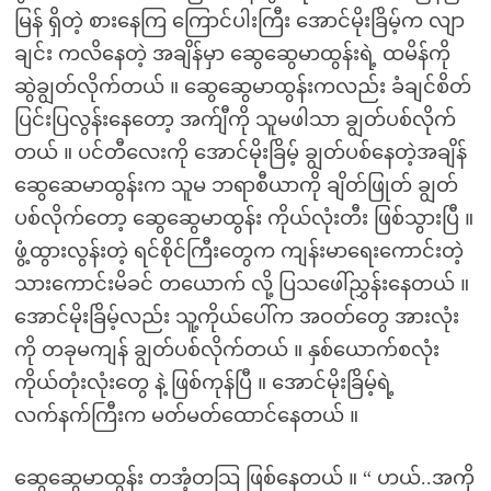
မြန် ရှိတဲ့ စားနေကြ ကြောင်ပါးကြီး အောင်မိုးခြိမ့်က လျာ
ချင်း ကလိနေတဲ့ အချိန်မှာ ဆွေဆွေမာထွန်းရဲ့ ထမိန်ကို
ဆွဲချွတ်လိုက်တယ် ။ ဆွေဆွေမာထွန်းကလည်း ခံချင်စိတ်
ပြင်းပြလွန်းနေတော့ အက်ျီကို သူမဖါသာ ချွတ်ပစ်လိုက်
တယ် ။ ပင်တီလေးကို အောင်မိုးခြိမ့် ချွတ်ပစ်နေတဲ့အချိန်
ဆွေဆေမာထွန်းက သူမ ဘရာစီယာကို ချိတ်ဖြုတ် ချွတ်
ပစ်လိုက်တော့ ဆွေဆွေမာထွန်း ကိုယ်လုံးတီး ဖြစ်သွားပြီ ။
ဖွံ့ထွားလွန်းတဲ့ ရင်စိုင်ကြီးတွေက ကျန်းမာရေးကောင်းတဲ့
သားကောင်းမိခင် တယောက် လို့ ပြသဖေါ်ညွှန်းနေတယ် ။
အောင်မိုးခြိမ့်လည်း သူ့ကိုယ်ပေါ်က အဝတ်တွေ အားလုံး
ကို တခုမကျန် ချွတ်ပစ်လိုက်တယ် ။ နှစ်ယောက်စလုံး
ကိုယ်တုံးလုံးတွေ နဲ့ ဖြစ်ကုန်ပြီ ။ အောင်မိုးခြိမ့်ရဲ့
လက်နက်ကြီးက မတ်မတ်ထောင်နေတယ် ။
ဆွေဆွေမာထွန်း တအံ့တသြ ဖြစ်နေတယ် ။ “ ဟယ်..အကို