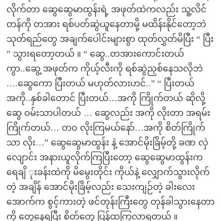
လိုက်တာ ဆွေဆွေမာထွန်းရဲ့ အဖုတ်ထဲကလည်း သူ့လိင်
တန်ကို တအား ရစ်ပတ်ဆွဲယူနေတာမို့ မထိန်းနိုင်တော့ဘဲ
သုတ်ရည်တွေ အချက်ပေါင်းများစွာ ထုတ်လွှတ်မိပြီး “ ပြီး
” သွားရတော့တယ် ။ “ ဆွေ..တအားကောင်းတယ်
ကွာ..ဆွေ့ အဖုတ်က ကိုယ့်လီးကို ရစ်ဆွဲညှစ်နေသလိုဘဲ
….ဆွေကော ပြီးတယ် မဟုတ်လားဟင်..” “ ပြီးတယ်
အကို..နှစ်ခါတောင် ပြီးတယ်…အကို ကြိုက်တယ် ဆိုလို့
ဆွေ ဝမ်းသာပါတယ် … ဆွေလည်း အကို လိုးတာ အရမ်း
ကြိုက်တယ်… တ၀ လိုးကြမယ်နော်…အကို စိတ်ကြိုက်
သာ လိုး…” ဆွေဆွေမာထွန်း နဲ့ အောင်မိုးခြိမ့်တို့ ခဏ လှဲ
လျောင်း အနားယူလိုက်ကြပြီးတော့ ဆွေဆွေမာထွန်းက
ရေချိ ုးခန်းထဲကို မိမွေးတိုင်း ကိုယ်နဲ့ လျှောက်သွားလိုက်
တဲ့ အချိန် အောင်မိုးခြိမ့်လည်း သေးကျဉ်တဲ့ ခါးလေး
အောက်က စွင့်ကားတဲ့ ဖင်တုန်းကြီးတွေ တုန်ခါသွားနေတာ
ကို တွေ့နေရပြီး စိတ်တွေ ပြန်ထကြွလာရတယ် ။