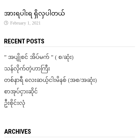
အားရပါးရ ရှိလှပါတယ်
February 1, 2021
RECENT POSTS
” အပျိုစင် အိပ်မက် ” ( စ/ဆုံး)
သန်လိုက်တဲ့ဟာကြီး
တစ်နာရီ လေးဆယ့်ငါးမိနစ် (အစ/အဆုံး)
စာအုပ်ငှားဆိုင်
ဦးစိုင်းလုံ
ARCHIVES