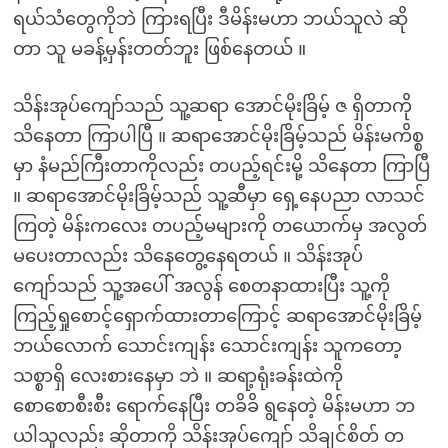
ရယ်သံတွေကိုဘဲ ကြားရပြီး ဒီမိန်းမဟာ ဘယ်သူလဲ ဆို
တာ သူ မခန့်မှန်းတတ်ဘူး ဖြစ်နေတယ် ။
သိန်းအုပ်ကျော်သည် သူ့ဆရာ အောင်မိုးခြိမ့် ဇ ရှိတာကို
သိနေတာ ကြာပါပြီ ။ ဆရာအောင်မိုးခြိမ့်သည် မိန်းမကိစ္စ
မှာ နံမည်ကြီးတာကိုလည်း တပည့်ရင်းမို့ သိနေတာ ကြာပြီ
။ ဆရာအောင်မိုးခြိမ့်သည် သူ့ဆီမှာ ရှေ့နေပညာ လာသင်
ကြတဲ့ မိန်းကလေး တပည့်မများကို တယောက်မှ အလွတ်
မပေးတာလည်း သိနေတွေ့နေရတယ် ။ သိန်းအုပ်
ကျော်သည် သူ့အပေါ် အလွန် စေတနာထားပြီး သူ့ကို
ကြည့်ရှုစောင့်ရှောက်ထားတာကြောင့် ဆရာအောင်မိုးခြိမ့်
ဘယ်လောက် သောင်းကျန်း သောင်းကျန်း သူကတော့
သစ္စာရှိ လေးစားနေမှာ ဘဲ ။ ဆရာ့ရုံးခန်းထဲကို
စောစောစီးစီး ရောက်နေပြီး တခိခိ ရွနေတဲ့ မိန်းမဟာ ဘ
ယါသူလည်း ဆိုတာကို သိန်းအုပ်ကျော် သိချင်စိတ် တ