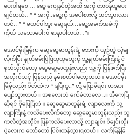
ပေးပါရစေ…. ဆွေ ကျေနပ်တဲ့အထိ အကို တာဝန်ယူပေး
ချင်တယ်…” “ အကို..ဆွေ့ကို အပေါစားလို့ ထင်သွားလား
ဟင်…” “ မထင်ပါဘူး ဆွေရယ်…ဆွေ့အခက်အခဲကို
ကိုယ် သဘောပေါက် စာနာပါတယ်…”။
အောင်မိုးခြိမ့်က ဆွေဆွေမာထွန်းရဲ့ ဘေးကို ယှဉ်တွဲ လှဲချ
လိုက်ပြီး နှုတ်ခမ်းပြဲပြဲထူထူတွေကို သူ့နှုတ်ခမ်းကြီးနဲ့ ငုံ
စုတ်လိုက်တော့ ဆွေဆွေမာထွန်းလည်း သူ့ကို ပြန်ဖက်ပြီး
အလိုက်သင့် ပြန်လည် နမ်းစုတ်ပါတော့တယ် ။ အောင်မိုး
ခြိမ့်လည်း စိတ်ထဲက “ ရပြီကွ..” လို့ ပြောမိရင်း တအား
ပျော်သွားတယ် ။ အစလေးဘဲ ခက်ခဲတာလေ ..။ အိုကေပြီ
ဆိုရင် စိုပြေပြီဘဲ ။ ဆွေဆွေမာထွန်းရဲ့ လျာလေးကို သူ့
လျာကြီးနဲ့ ကလိပေးလိုက်တော့ ဆွေဆွေမာထွန်းလည်း သူ
ကလိတဲ့အတိုင်း ပြန်ကလိပေးလာလို့ လျာချင်း စီချင်းထိုး
ပွဲလေးက တော်တော် ပြင်းထန်သွားရတယ် ။ လက်မြန်ခြ