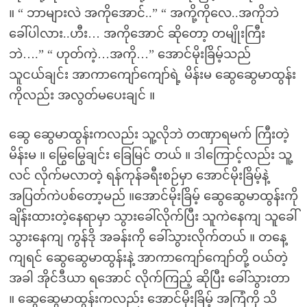
။ “ ဘာများလဲ အကိုအောင်..” “ အကို့ကိုလေ..အကိုဘဲ
ခေါ်ပါလား..ဟီး… အကိုအောင် ဆိုတော့ တမျိုးကြီး
ဘဲ….” “ ဟုတ်ကဲ့…အကို…” အောင်မိုးခြိမ့်သည်
သူငယ်ချင်း အာကာကျော်ကျော်ရဲ့ မိန်းမ ဆွေဆွေမာထွန်း
ကိုလည်း အလွတ်မပေးချင် ။
ဆွေ ဆွေမာထွန်းကလည်း သူ့လိုဘဲ တဏှာရမက် ကြီးတဲ့
မိန်းမ ။ မြွေမြွေချင်း ခြေမြင် တယ် ။ ဒါကြောင့်လည်း သူ့
လင် လိုက်မလာတဲ့ ရန်ကုန်ခရီးစဉ်မှာ အောင်မိုးခြိမ့်နဲ့
အပြတ်ကဲပစ်တော့မည် ။အောင်မိုးခြိမ့် ဆွေဆွေမာထွန်းကို
ချိန်းထားတဲ့နေရာမှာ သွားခေါ်လိုက်ပြီး သူကဲနေကျ သူခေါ်
သွားနေကျ ကွန်ဒို အခန်းကို ခေါ်သွားလိုက်တယ် ။ တနေ့
ကျရင် ဆွေဆွေမာထွန်းနဲ့ အာကာကျော်ကျော်တို့ ဝယ်တဲ့
အခါ အိုင်ဒီယာ ရအောင် လိုက်ကြည့် ဆိုပြီး ခေါ်သွားတာ
။ ဆွေဆွေမာထွန်းကလည်း အောင်မိုးခြိမ့် အကြံကို သိ