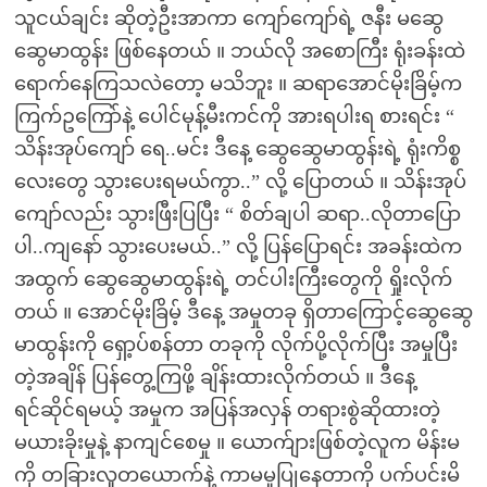
သူငယ်ချင်း ဆိုတဲ့ဦးအာကာ ကျော်ကျော်ရဲ့ ဇနီး မဆွေ
ဆွေမာထွန်း ဖြစ်နေတယ် ။ ဘယ်လို အစောကြီး ရုံးခန်းထဲ
ရောက်နေကြသလဲတော့ မသိဘူး ။ ဆရာအောင်မိုးခြိမ့်က
ကြက်ဥကြော်နဲ့ ပေါင်မုန့်မီးကင်ကို အားရပါးရ စားရင်း “
သိန်းအုပ်ကျော် ရေ..မင်း ဒီနေ့ ဆွေဆွေမာထွန်းရဲ့ ရုံးကိစ္စ
လေးတွေ သွားပေးရမယ်ကွာ..” လို့ ပြောတယ် ။ သိန်းအုပ်
ကျော်လည်း သွားဖြီးပြပြီး “ စိတ်ချပါ ဆရာ..လိုတာပြော
ပါ..ကျနော် သွားပေးမယ်..” လို့ ပြန်ပြောရင်း အခန်းထဲက
အထွက် ဆွေဆွေမာထွန်းရဲ့ တင်ပါးကြီးတွေကို ရှိုးလိုက်
တယ် ။ အောင်မိုးခြိမ့် ဒီနေ့ အမှုတခု ရှိတာကြောင့်ဆွေဆွေ
မာထွန်းကို ရှော့ပ်စန်တာ တခုကို လိုက်ပို့လိုက်ပြီး အမှုပြီး
တဲ့အချိန် ပြန်တွေ့ကြဖို့ ချိန်းထားလိုက်တယ် ။ ဒီနေ့
ရင်ဆိုင်ရမယ့် အမှုက အပြန်အလှန် တရားစွဲဆိုထားတဲ့
မယားခိုးမှုနဲ့ နာကျင်စေမှု ။ ယောက်ျားဖြစ်တဲ့လူက မိန်းမ
ကို တခြားလူတယောက်နဲ့ ကာမမှုပြုနေတာကို ပက်ပင်းမိ