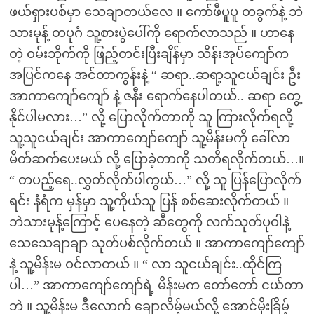
ဖယ်ရှားပစ်မှာ သေချာတယ်လေ ။ ကော်ဖီပူပူ တခွက်နဲ့ ဘဲ
သားမုန့် တပုဂံ သူ့စားပွဲပေါ်ကို ရောက်လာသည် ။ ဟာနေ
တဲ့ ဝမ်းဘိုက်ကို ဖြည့်တင်းပြီးချိန်မှာ သိန်းအုပ်ကျော်က
အပြင်ကနေ အင်တာကွန်းနဲ့ “ ဆရာ..ဆရာ့သူငယ်ချင်း ဦး
အာကာကျော်ကျော် နဲ့ ဇနီး ရောက်နေပါတယ်.. ဆရာ တွေ့
နိုင်ပါမလား…” လို့ ပြောလိုက်တာကို သူ ကြားလိုက်ရလို့
သူ့သူငယ်ချင်း အာကာကျော်ကျော် သူ့မိန်းမကို ခေါ်လာ
မိတ်ဆက်ပေးမယ် လို့ ပြောခဲ့တာကို သတိရလိုက်တယ်…။
“ တပည့်ရေ..လွှတ်လိုက်ပါကွယ်…” လို့ သူ ပြန်ပြောလိုက်
ရင်း နံရံက မှန်မှာ သူ့ကိုယ်သူ ပြန် စစ်ဆေးလိုက်တယ် ။
ဘဲသားမုန့်ကြောင့် ပေနေတဲ့ ဆီတွေကို လက်သုတ်ပုဝါနဲ့
သေသေချာချာ သုတ်ပစ်လိုက်တယ် ။ အာကာကျော်ကျော်
နဲ့ သူ့မိန်းမ ဝင်လာတယ် ။ “ လာ သူငယ်ချင်း..ထိုင်ကြ
ပါ…” အာကာကျော်ကျော်ရဲ့ မိန်းမက တော်တော် ငယ်တာ
ဘဲ ။ သူ့မိန်းမ ဒီလောက် ချောလိမ့်မယ်လို့ အောင်မိုးခြိမ့်