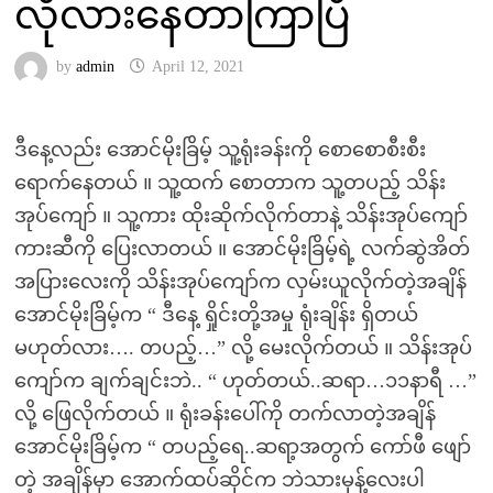
လိုလားနေတာကြာပြီ
by
admin
April 12, 2021
ဒီနေ့လည်း အောင်မိုးခြိမ့် သူ့ရုံးခန်းကို စောစောစီးစီး
ရောက်နေတယ် ။ သူ့ထက် စောတာက သူ့တပည့် သိန်း
အုပ်ကျော် ။ သူ့ကား ထိုးဆိုက်လိုက်တာနဲ့ သိန်းအုပ်ကျော်
ကားဆီကို ပြေးလာတယ် ။ အောင်မိုးခြိမ့်ရဲ့ လက်ဆွဲအိတ်
အပြားလေးကို သိန်းအုပ်ကျော်က လှမ်းယူလိုက်တဲ့အချိန်
အောင်မိုးခြိမ့်က “ ဒီနေ့ ရှိုင်းတို့အမှု ရုံးချိန်း ရှိတယ်
မဟုတ်လား…. တပည့်…” လို့ မေးလိုက်တယ် ။ သိန်းအုပ်
ကျော်က ချက်ချင်းဘဲ.. “ ဟုတ်တယ်..ဆရာ…၁၁နာရီ …”
လို့ ဖြေလိုက်တယ် ။ ရုံးခန်းပေါ်ကို တက်လာတဲ့အချိန်
အောင်မိုးခြိမ့်က “ တပည့်ရေ..ဆရာ့အတွက် ကော်ဖီ ဖျော်
တဲ့ အချိန်မှာ အောက်ထပ်ဆိုင်က ဘဲသားမုန့်လေးပါ