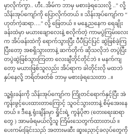
မှာလိုက်ကွာ.. ဟီး..အိမ်က ဘာမှ မစားခဲ့ရသေးလို့ ..” လို့
သိန်းအုပ်ကျော်ကို ပြောလိုက်တယ် ။ သိန်းအုပ်ကျော်က “
ဟုတ်ကဲ့ဆရာ….” လို့ ဖြေတယ် ။ မနေ့ညနေက ရေချိုး
ခန်းထဲမှာ မယားချောလေးနဲ့ စလိုက်တဲ့ ကာမပွဲကြမ်းလေး
က အိပ်ခန်းထဲကို ရောက်သွားပြီး ပီပီပြင်ပြင် ဆွဲဖြစ်ခဲ့ကြ
ပြီးတော့ အစရှိသွားတာနဲ့ ဆက်တိုက် ဆိုသလိုဘဲ တပွဲပြီး
တပွဲဆွဲဖြစ်သွားကြတာ လေးချီတိုင်တိုင်ဘဲ ။ မနက်ကျ
တော့ မယားဖြစ်သူလည်း အိပ်ရာက ခါတိုင်းလို မထဘဲ
နှပ်နေလို့ ဘရိတ်ဖတ်စ် ဘာမှ မစားခဲ့ရသေးတာ ..။
သူ့ရုံးခန်းကို သိန်းအုပ်ကျော်က ကြိုတင်ရောက်နှင့်ပြီး အဲ
ကွန်းဖွင့်ပေးထားတာကြောင့် သူဝင်သွားတာနဲ့ စိမ့်အေးနေ
တယ် ။ ဒီနေ့ ရုံးချိန်းမှာ ရှိုင်းရဲ့ ကွန်ပိုဇာ (တေးရေးဆရာ
တွေ ) အာမခံရမယ်လို့သူ ကြိမ်းသေတွက်ထားတယ် ။
ပေးကမ်းခြင်းသည် အတားမဆီး ဆူးညှောင့်ခလုပ်တွေကို