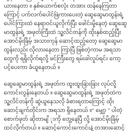
ယားနေတာ ။ နှစ်ယောက်စလုံး တအား ထန်နေကြတာ
ကြောင့် ပက်လက်ပေါင်ဖြဲကားပေးတဲ့ ဆွေဆွေမာထွန်းရဲ့
ပေါင်ကြားထဲ နေရာဝင်ယူလိုက်ပြီး ဖေါင်းမို့နေတဲ့ ဆွေဆွေ
မာထွန်းရဲ့ အဖုတ်ကြီးထဲ သူ့လိင်တန်ကို ထိုးနှစ်ထည့်ပြီး
အောင်မိုးခြိမ့် အသားကုန် ဆောင့်ထည့်တော့ ဆွေဆွေမာ
ထွန်းလည်း လိုလားနေတာ ကြာပြီ ဖြစ်တဲ့ကာမ အရသာ
တွေကို ရရှိလိုက်ရလို့ ဖင်ကြီးတွေ ရမ်းခါလှုပ်ရင်း ကော့
ပင့်ပေးကာ ခံယူနေတယ် ။
ဆွေဆွေမာထွန်းရဲ့ အဖုတ်က ထူးထူးခြားခြား လုပ်လို့
ကောင်းလွန်းနေတယ် ။ ဆွေဆွေမာထွန်းရဲ့ အဖုတ်ထဲက
သူ့လိင်တန်ကို ဆွဲယူနေသလို ခံစားရတာကြောင့် ထိုး
ဆောင့်ချက်တိုင်းက အရသာ ရှိနေတယ် ။“ မျှော့ ” ပါတဲ့
စောက်ဖုတ် ဆိုတာမျိ ုးကို တွေ့နေပြီ လို့ အောင်မိုးခြိမ့်
ထင်လိုက်တယ် ။ ဆောင့်ကောင်းကောင်းနဲ့ တအားဆောင့်