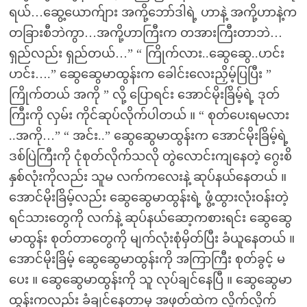
ရယ်…ဆွေ့ယောက်ျား အကို့ဘော်ဒါရဲ့ ဟာနဲ့ အကို့ဟာနဲ့က
တခြားစီဘဲကွာ…အကို့ဟာကြီးက တအားကြီးတာဘဲ…
ရှည်လည်း ရှည်တယ်…” “ ကြိုက်လား..ဆွေဆွေ..ဟင်း
ဟင်း….” ဆွေဆွေမာထွန်းက ခေါင်းလေးညှိမ့်ပြပြီး ”
ကြိုက်တယ် အကို ” လို့ ပြောရင်း အောင်မိုးခြိမ့်ရဲ့ ဒုတ်
ကြီးကို လှမ်း ကိုင်ဆုပ်လိုက်ပါတယ် ။ “ စုတ်ပေးရမလား
..အကို…” “ အင်း..” ဆွေဆွေမာထွန်းက အောင်မိုးခြိမ့်ရဲ့
ဒစ်ပြဲကြီးကို ငုံစုတ်လိုက်သလို တွဲလောင်းကျနေတဲ့ ဂွေးစိ
နှစ်လုံးကိုလည်း သူမ လက်ကလေးနဲ့ ဆုပ်နယ်နေတယ် ။
အောင်မိုးခြိမ့်လည်း ဆွေဆွေမာထွန်းရဲ့ ဖွံ့ထွားလုံးဝန်းတဲ့
ရင်သားတွေကို လက်နဲ့ ဆုပ်နယ်ဆော့ကစားရင်း ဆွေဆွေ
မာထွန်း စုတ်တာတွေကို မျက်လုံးစုံမှိတ်ပြီး ခံယူနေတယ် ။
အောင်မိုးခြိမ့် ဆွေဆွေမာထွန်းကို အကြာကြီး စုတ်ခွင့် မ
ပေး ။ ဆွေဆွေမာထွန်းကို သူ လုပ်ချင်နေပြီ ။ ဆွေဆွေမာ
ထွန်းကလည်း ခံချင်နေတာမှ အဖုတ်ထဲက လှိုက်လှိုက်