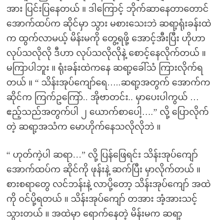
အား ပြင်းပြနေတယ် ။ ဒါကြောင့် ဘိုက်ဆာနေတာတောင်
အောက်ထပ်က ဆိုင်မှာ သွား မစားသေးဘဲ ဆရာ့ရုံးခန်းထဲ
က ထွက်လာမယ့် မိန်းမကို တွေ့ရဖို့ အောင့်အီးပြီး ဟိုဟာ
လုပ်သလိုလို ဒီဟာ လုပ်သလိုလိုနဲ့ စောင့်နေလိုက်တယ် ။
မကြာပါဘူး ။ ရုံးခန်းထဲကနေ ဆရာ့ခေါ်သံ ကြားလိုက်ရ
တယ် ။ “ သိန်းအုပ်ကျော်ရေ…..ဆရာ့အတွက် အောက်က
ဆိုင်က ကြက်ဥကြော်.. အိုဗာတင်း.. မှာပေးပါကွယ် …
ဧည့်သည်အတွက်ပါ ၂ ယောက်စာပေါ့….” လို့ ပြောလိုက်
တဲ့ ဆရာ့အသံက မောဟိုက်နေသလိုလိုဘဲ ။
“ ဟုတ်ကဲ့ပါ ဆရာ…” လို့ ပြန်ဖြေရင်း သိန်းအုပ်ကျော်
အောက်ထပ်က ဆိုင်ကို ဖုန်းနဲ့ ဆက်ပြီး မှာလိုက်တယ် ။
စားစရာတွေ လင်ဘန်းနဲ့ လာပို့တော့ သိန်းအုပ်ကျော် အထဲ
ကို ဝင်ပို့ရတယ် ။ သိန်းအုပ်ကျော် တအား အံ့အားသင့်
သွားတယ် ။ အထဲမှာ ရောက်နေတဲ့ မိန်းမက ဆရာ့