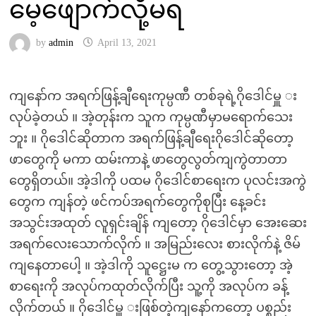
မေ့ဖျောက်လို့မရ
by
admin
April 13, 2021
ကျနော်က အရက်ဖြန့်ချီရေးကုမ္ပဏီ တစ်ခုရဲ့ဂိုဒေါင်မှူ း
လုပ်ခဲ့တယ် ။ အဲ့တုန်းက သူက ကုမ္ပဏီမှာမရောက်သေး
ဘူး ။ ဂိုဒေါင်ဆိုတာက အရက်ဖြန့်ချီရေးဂိုဒေါင်ဆိုတော့
ဖာတွေကို မကာ ထမ်းကာနဲ့ ဖာတွေလွတ်ကျကွဲတာတာ
တွေရှိတယ်။ အဲ့ဒါကို ပထမ ဂိုဒေါင်စာရေးက ပုလင်းအကွဲ
တွေက ကျန်တဲ့ ဖင်ကပ်အရက်တွေကိုစုပြီး နေ့ခင်း
အသွင်းအထုတ် လူရှင်းချိန် ကျတော့ ဂိုဒေါင်မှာ အေးဆေး
အရက်လေးသောက်လိုက် ။ အမြည်းလေး စားလိုက်နဲ့ ဇိမ်
ကျနေတာပေါ့ ။ အဲ့ဒါကို သူဋ္ဌေးမ က တွေ့သွားတော့ အဲ့
စာရေးကို အလုပ်ကထုတ်လိုက်ပြီး သူ့ကို အလုပ်က ခန့်
လိုက်တယ် ။ ဂိုဒေါင်မှူ းဖြစ်တဲ့ကျနော်ကတော့ ပစ္စည်း