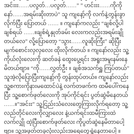
အင်းးး……ပလွတ်…ပလွတ်……” ” ဟင်းးး……ကိုကို
နော်……အရမ်းဆိုးတာပဲ” သူ ကျနော့်ကို လက်နဲ့တွန်းခွာ
လိုက်ပြီး ပြောတယ် …… ။ ကျနော်ကလည်း “ချစ်လို့ပါ
ချစ်ရယ် ……။ချစ်ရဲ့နှုတ်ခမ်း လေးကလည်းအရမ်းချို
တယ်လေ” လို့ပြောတော့ “သွား……လူဆိုးကြီး” ဆိုပြီး
မျက်စောင်းလှလှလေး ထိုးလိုက်တယ် ။ ကျနော်လည်း သူ့
ကိုယ်လုံးလေးကို ဆတ်ခနဲ ထွေးပွေ့ရင်း အရူးအမူးနမ်းနေ
မိတယ်ဗျာ။ “ကို……လွှတ်ဦး ။ ချစ်အသက်ရှူ ကြပ်တယ်”
သူအဲ့လိုပြောပြီးကျနော့်ကို တွန်းထုပ်တယ်။ ကျနော်လည်း
သူ့စကားကိုနားမထောင်ပဲနဲ့ လက်တဖက်က ထမီပေါ်ကနေ
ပြီး သူ့စောက်ဖုတ်လေးကို အုပ်ကိုင်ရင်း ပွတ်ဆွဲမိနေတယ်
……။”အင်းး” သူ့ငြည်းသံလေးတွေကြားလိုက်ရတော့ သူ့
လည်တိုင်လေးကိုလျှာလေး နဲ့ယက်ရင်းထမီကြားထဲ
လက်လျှို ထဲ့ပြီးစောက်ဖုတ်လေး ကိုပွတ်ဆွဲနေမိတာပေါ့
ဗျာ။ သူ့အဖုတ်တခုလုံးလည်းအရေတွေရွှဲနေတာပေါ့ ။