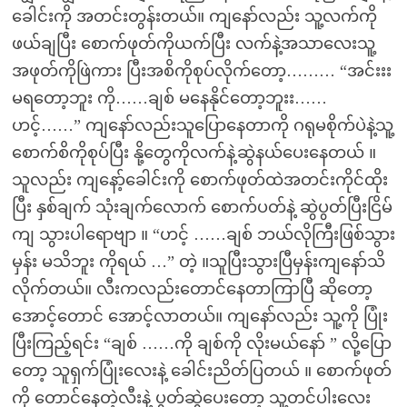
ခေါင်းကို အတင်းတွန်းတယ်။ ကျနော်လည်း သူ့လက်ကို
ဖယ်ချပြီး စောက်ဖုတ်ကိုယက်ပြီး လက်နဲ့အသာလေးသူ့
အဖုတ်ကိုဖြဲကား ပြီးအစိကိုစုပ်လိုက်တော့……… “အင်းးး
မရတော့ဘူး ကို……ချစ် မနေနိုင်တော့ဘူးး……
ဟင့်……” ကျနော်လည်းသူပြောနေတာကို ဂရုမစိုက်ပဲနဲ့သူ့
စောက်စိကိုစုပ်ပြီး နို့တွေကိုလက်နဲ့ဆွဲနယ်ပေးနေတယ် ။
သူလည်း ကျနော့်ခေါင်းကို စောက်ဖုတ်ထဲအတင်းကိုင်ထိုး
ပြီး နှစ်ချက် သုံးချက်လောက် စောက်ပတ်နဲ့ ဆွဲပွတ်ပြီးငြိမ်
ကျ သွားပါရောဗျာ ။ “ဟင့် ……ချစ် ဘယ်လိုကြီးဖြစ်သွား
မှန်း မသိဘူး ကိုရယ် …” တဲ့ ။သူပြီးသွားပြီမှန်းကျနော်သိ
လိုက်တယ်။ လီးကလည်းတောင်နေတာကြာပြီ ဆိုတော့
အောင့်တောင် အောင့်လာတယ်။ ကျနော်လည်း သူ့ကို ပြုံး
ပြီးကြည့်ရင်း “ချစ် ……ကို ချစ်ကို လိုးမယ်နော် ” လို့ပြော
တော့ သူရှက်ပြုံးလေးနဲ့ ခေါင်းညိတ်ပြတယ် ။ စောက်ဖုတ်
ကို တောင်နေတဲ့လီးနဲ့ ပွတ်ဆွဲပေးတော့ သူ့တင်ပါးလေး