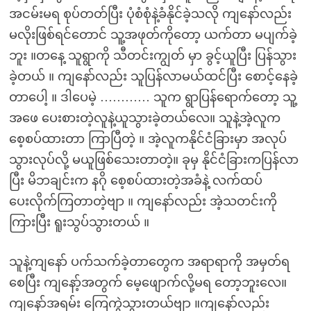
အငမ်းမရ စုပ်တတ်ပြီး ပုံစံစုံနဲ့ခံနိုင်ခဲ့သလို ကျနော်လည်း
မလိုးဖြစ်ရင်တောင် သူ့အဖုတ်ကိုတော့ ယက်တာ မပျက်ခဲ့
ဘူး ။တနေ့ သူရွာကို သီတင်းကျွတ် မှာ ခွင့်ယူပြီး ပြန်သွား
ခဲ့တယ် ။ ကျနော်လည်း သူပြန်လာမယ်ထင်ပြီး စောင့်နေခဲ့
တာပေါ့ ။ ဒါပေမဲ့ ………… သူက ရွာပြန်ရောက်တော့ သူ့
အဖေ ပေးစားတဲ့လူနဲ့ယူသွားခဲ့တယ်လေ။ သူနဲ့အဲ့လူက
စေ့စပ်ထားတာ ကြာပြီတဲ့ ။ အဲ့လူကနိုင်ငံခြားမှာ အလုပ်
သွားလုပ်လို့ မယူဖြစ်သေးတာတဲ့။ ခုမှ နိုင်ငံခြားကပြန်လာ
ပြီး မိဘချင်းက နဂို စေ့စပ်ထားတဲ့အခံနဲ့ လက်ထပ်
ပေးလိုက်ကြတာတဲ့ဗျာ ။ ကျနော်လည်း အဲ့သတင်းကို
ကြားပြီး ရူးသွပ်သွားတယ် ။
သူနဲ့ကျနော် ပက်သက်ခဲ့တာတွေက အရာရာကို အမှတ်ရ
စေပြီး ကျနော့်အတွက် မေ့ဖျောက်လို့မရ တော့ဘူးလေ။
ကျနော်အရမ်း ကြေကွဲသွားတယ်ဗျာ ။ကျနော်လည်း