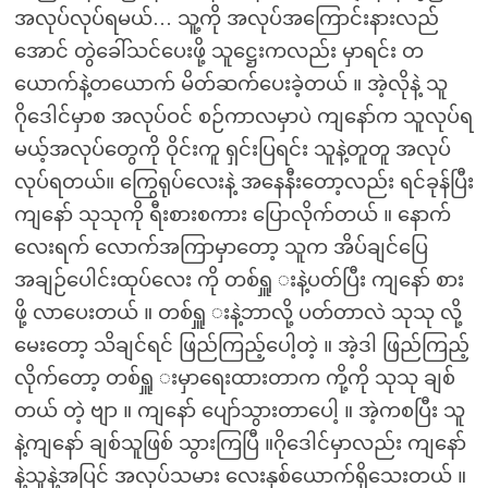
အလုပ်လုပ်ရမယ်… သူ့ကို အလုပ်အကြောင်းနားလည်
အောင် တွဲခေါ်သင်ပေးဖို့ သူဋ္ဌေးကလည်း မှာရင်း တ
ယောက်နဲ့တယောက် မိတ်ဆက်ပေးခဲ့တယ် ။ အဲ့လိုနဲ့ သူ
ဂိုဒေါင်မှာစ အလုပ်ဝင် စဉ်ကာလမှာပဲ ကျနော်က သူလုပ်ရ
မယ့်အလုပ်တွေကို ဝိုင်းကူ ရှင်းပြရင်း သူနဲ့တူတူ အလုပ်
လုပ်ရတယ်။ ကြွေရုပ်လေးနဲ့ အနေနီးတော့လည်း ရင်ခုန်ပြီး
ကျနော် သုသုကို ရီးစားစကား ပြောလိုက်တယ် ။ နောက်
လေးရက် လောက်အကြာမှာတော့ သူက အိပ်ချင်ပြေ
အချဉ်ပေါင်းထုပ်လေး ကို တစ်ရှူ းနဲ့ပတ်ပြီး ကျနော် စား
ဖို့ လာပေးတယ် ။ တစ်ရှူ းနဲ့ဘာလို့ ပတ်တာလဲ သုသု လို့
မေးတော့ သိချင်ရင် ဖြည်ကြည့်ပေါ့တဲ့ ။ အဲ့ဒါ ဖြည်ကြည့်
လိုက်တော့ တစ်ရှူ းမှာရေးထားတာက ကို့ကို သုသု ချစ်
တယ် တဲ့ ဗျာ ။ ကျနော် ပျော်သွားတာပေါ့ ။ အဲ့ကစပြီး သူ
နဲ့ကျနော် ချစ်သူဖြစ် သွားကြပြီ ။ဂိုဒေါင်မှာလည်း ကျနော်
နဲ့သူနဲ့အပြင် အလုပ်သမား လေးနှစ်ယောက်ရှိသေးတယ် ။