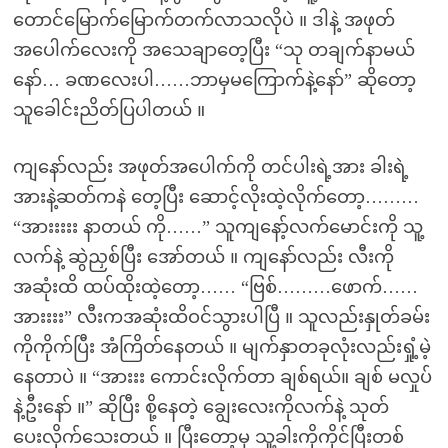
တောင်မြောက်မြောက်တက်လာသလိုပဲ ။ ဒါနဲ့ အဖုတ်
အပေါက်လေးကို အသေချာတေ့ပြီး “သု တချက်နာမယ်
နော်… ခဏလေးပါ……ဘာမှမကြောက်နဲ့နော်” ဆိုတော့
သူခေါင်းညိတ်ပြပါတယ် ။
ကျနော်လည်း အဖုတ်အပေါက်ကို တင်ပါးရဲ့အား ခါးရဲ့
အားနဲ့ဆတ်ကနဲ တေ့ပြီး ဆောင့်လိုးထဲ့လိုက်တော့………
“အားးးးး နာတယ် ကို……” သူကျနော့်လက်မောင်းကို သူ့
လက်နဲ့ ဆွဲညှစ်ပြီး အော်တယ် ။ ကျနော်လည်း လီးကို
အဆုံးထိ ထပ်ထိုးထဲ့တော့…… “ဗြစ်………ဖောက်……
အားးးး” လီးကအဆုံးထိဝင်သွားပါပြီ ။ သူလည်းနှုတ်ခမ်း
ကိုကိုက်ပြီး အံကြိတ်နေတယ် ။ မျက်နှာတခုလုံးလည်းရှုံ့မဲ့
နေတာပဲ ။ “အားးး ကောင်းလိုက်တာ ချစ်ရယ်။ ချစ် မလှုပ်
နဲ့ဦးနော် ။” ဆိုပြီး စို့နေတဲ့ ချွေးလေးကိုလက်နဲ့ သုတ်
ပေးလိုက်သေးတယ် ။ ပြီးတော့မှ သူ့ခါးကိုကိုင်ပြီးတစ်