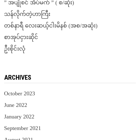
” အပျိုစင် အိပ်မက် ” ( စ/ဆုံး)
သန်လိုက်တဲ့ဟာကြီး
တစ်နာရီ လေးဆယ့်ငါးမိနစ် (အစ/အဆုံး)
စာအုပ်ငှားဆိုင်
ဦးစိုင်းလုံ
ARCHIVES
October 2023
June 2022
January 2022
September 2021
August 2021