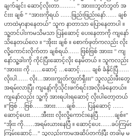
ချက်ချင်း ဆောင့်လိုးတာ……… ” အားးးဘွတ်ဘွတ် အ
င်းးး ချစ် ” “အားးကိုရယ် ……ဖြည်းဖြည်းနော်…… ချစ်
ဟာထဲမှာနာနေတယ်” သူက နာတာသာ ပြောနေတာပါ ။
သူ့တင်ပါးကမသိမသာ ပြန်ဆောင့် ပေးနေတာကို ကျနော်
သိနေတယ်လေ ။ “အိုးးး ချစ် ။ စောက်ဖုတ်ကလည်း လိုး
လို့ကောင်းလိုက်တာ ချစ်ရယ်…… ဗြစ်ဗြစ် အားးး ” ကျ
နော်သူ့ခါးကို ကိုင်ပြီးဆောင့်လိုး နေမိတယ် ။ သူကလည်း
“အားးးး ကို ……ဆောင့် …ဆောင့်…… ချစ် ခံနိုင်ပြီ……
လိုးပါ…… လိုး…အားးကျွတ်ကျွတ်ရှီးးး” သူလည်းဖီးတွေ
အရမ်းလာပြီး ကျနော့်ကိုသိုင်းဖက်ရင်းအလိုးခံနေတယ်။
ကျနော်လည်း သူ့ကို အားရပါးရဆောင့် လိုးပါတော့တယ်
။”ဗြစ် …ဗြစ်……အားး……ချစ်…… ပြန်ဆောင့် ……
ဆောင့်ပေးး……အီးးးး လိုးလို့ကောင်းနေပြီ………ချစ်။”
“အိုးး ကို……အရမ်းယားနေပြီ ။ ဆောင့်ပေး……ခပ်ကြမ်း
ကြမ်းဆောင့်…” သူလည်းကာမအဆိပ်တက်ပြီး တခါမှ မ