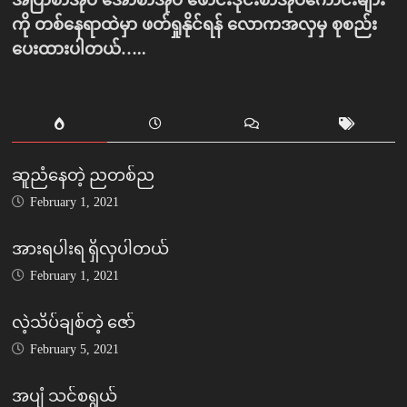
အပြာစာအုပ် အောစာအုပ် ဖောင်းဒိုင်းစာအုပ်ကောင်းများ
ကို တစ်နေရာထဲမှာ ဖတ်ရှုနိုင်ရန် လောကအလှမှ စုစည်း
ပေးထားပါတယ်…..
ဆူညံနေတဲ့ ညတစ်ည
February 1, 2021
အားရပါးရ ရှိလှပါတယ်
February 1, 2021
လဲ့သိပ်ချစ်တဲ့ ဇော်
February 5, 2021
အပျံ သင်စရွယ်