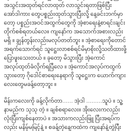
အသွင်းအထုတ်ရင်လာထုတ် လာသွင်းရတာဖြစ်ပြီး
အော်ဒါကား တွေပစ္စည်းထုတ်သွားပြီးလို့ နေ့ခင်းဘက်မှာ
တော့ ပစ္စည်းအဝင်အထွက်တွေကို အဲ့စာရေးနဲ့စာရင်းချင်း
တိုက်စစ်ရတယ်လေ။ ကျနော်က အသောက်အစားလည်း
မရှိ ။ ချွန်တွန်းလည်းမလုပ်တတ်ဘူး ။ အဲ့စာရေးကိုတောင်
အရက်သောက်ရင် သူဋ္ဌေးလာစစ်ရင်မိမှာစိုးလို့သတိထားဖို့
ပြောဖူးသေးတယ် ။ ခုတော့ မိသွားပြီး အဲ့ကောင်
အလုပ်ထုတ်ခံလိုက်ရပြီလေ ။ အဲ့ကောင်အလုပ်ကထွက်
သွားတော့ ဂိုဒေါင်စာရေးနေရာကို သူဋ္ဌေးက ယောက်ကျား
လေးတွေမခန့်တော့ဘူး ။
မိန်းကလေးကို ခန့်လိုက်တာ…… အဲ့ဒါ ………သူပဲ ။ သူ့
နာမည်က သုသု တဲ့ ။ ချစ်စရာလေး။ အိုးလေးကလည်း
လုံးပြီးကျစ်နေတာပဲ ။ အသားကလည်းဖြူ ပြီးအရပ်က
လည်း မနိမ့်မမြင့်နဲ့ ။ စခန့်တဲ့နေ့ကထဲက ကျနော်နဲ့တွဲပြီး