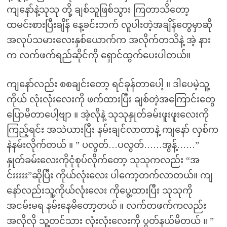
ကျနော်နဲ့သုသု တို့ ချစ်သူဖြစ်သွား ကြတာသိတော့
ထမင်းစားပြီးချိန် နေ့ခင်းဘက် လူပါးတဲ့အချိန်တွေမှာဆို
အလုပ်သမားလေးနှစ်ယောက်က အလိုက်တသိနဲ့ အဲ့ နား
က လက်ဖက်ရည်ဆိုင်ကို ရှောင်ထွက်ပေးပါတယ်။
ကျနော်လည်း စစချင်းတော့ ရင်ခုန်တာပေါ့ ။ ဒါပေမဲ့သူ့
ကိုယ် လုံးလုံးလေးကို ဖက်ထားပြီး ချစ်တဲ့အကြောင်းတွေ
ပြောမိတာပေါ့ဗျာ ။ အဲ့လိုနဲ့ သုသုနှုတ်ခမ်းဖူးဖူးလေးကို
ကြည့်ရင်း အသဲယားပြီး နမ်းချင်လာတာနဲ့ ကျနော် လှစ်က
နဲနမ်းလိုက်တယ် ။ ” ပလွတ်…ပလွတ်……အွန့်……”
နှုတ်ခမ်းလေးကိုငုံစုပ်လိုက်တော့ သုသုကလည်း “အ
င်းးးးး”ဆိုပြီး ကိုယ်လုံးလေး ပါကော့တက်လာတယ်။ ကျ
နော်လည်းသူ့ကိုယ်လုံးလေး ကိုပွေ့ထားပြီး သုသုကို
အငမ်းမရ နမ်းနေမိတော့တယ် ။ လက်တဖက်ကလည်း
အလိုလို သူ့တင်သား လုံးလုံးလေးကို ပွတ်နယ်မိတယ် ။ ”