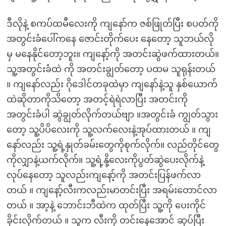
ဒီလိုနဲ့ စကပ်ထမီလေးကို ကျနော်က ဇစ်ဖြုတ်ပြီး စပတ်ကို
အတွင်းခံပေါ်ကနေ ဇောင်းတိုက်ပေး နေတော့ သူဘယ်လို
မှ မနေနိုင်တော့ဘူး။ ကျနော့်ကို အတင်းဆွဲဖက်ထားတယ်။
သူ့အတွင်းခံထဲ ကို အတင်းချွတ်တော့ ပထမ သူရုန်းတယ်
။ ကျနော်လည်း ဂိုဒေါင်တခုထဲမှာ ကျနော်နဲ့သူ နှစ်ယောက်
ထဲဆိုတာကိုသိတော့ အတင့်ရဲရဲလာပြီး အတင်းကို
အတွင်းခံပါ ဆွဲချွတ်လိုက်တယ်ဗျာ ။အတွင်းခံ ကျွတ်သွား
တော့ သူ့ပိပိလေးကို သူ့လက်လေးနဲ့အုပ်ထားတယ် ။ ကျ
နော်လည်း သူ့ရဲ့နှုတ်ခမ်းတွေကိုစုက်လိုက်။ လည်တိုင်တွေ
ကိုလျှာနဲ့ယက်လိုက်။ သူ့ရဲ့နို့လေးကိုပွတ်ဆွဲပေးလိုက်နဲ့
လုပ်နေတော့ သူလည်းကျနော့်ကို အတင်းပြန်ဖက်လာ
တယ် ။ ကျနော့်လီးကလည်းမာတင်းပြီး အရမ်းတောင်လာ
တယ် ။ အာ့နဲ့ ဘောင်းဘီထဲက ထုတ်ပြီး သူ့ကို ပေးကိုင်
ခိုင်းလိုက်တယ် ။ သူက လီးကို တင်းနေအောင် ဆုပ်ပြီး