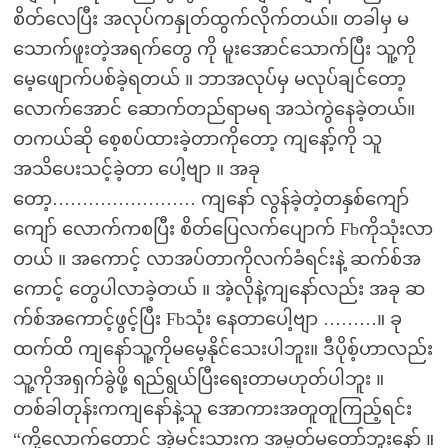
စိတ်လေပြီး အလုပ်ကနှုတ်ထွက်လိုက်တယ်။ တခါမှ မ
သောက်ဖူးတဲ့အရက်တွေ ကို မူးအောင်သောက်ပြီး သူ့ကို
မေ့ဖျောက်ပစ်ခဲ့ရတယ် ။ ဘာအလုပ်မှ မလုပ်ချင်တော့
လောက်အောင် ဆောက်တည်ရာမရ အသဲကွဲနေခဲ့တယ်။
တကယ်ဆို စေ့စပ်ထားခဲ့တာကိုတော့ ကျနော့်ကို သူ
အသိပေးသင့်ခဲ့တာ ပေါ့ဗျာ ။ အခု
တော့…………………… ကျနော် လွန်ခဲ့တဲ့တနှစ်ကျော်
ကျော် လောက်ကစပြီး စိတ်ပြေလက်ပျောက် Fbကိုသုံးလာ
တယ် ။ အကောင့် လာအပ်တာကိုလက်ခံရင်းနဲ့ ဆက်စ်အ
ကောင့် တွေပါလာခဲ့တယ် ။ အဲ့လိုနဲ့ကျနော်လည်း အခု ဆ
က်စ်အကောင့်ဖွင့်ပြီး Fbသုံး နေတာပေါ့ဗျာ ………။ ခု
ထက်ထိ ကျနော်သူ့ကိုမမေ့နိုင်သေးပါဘူး။ ဒီပိုစ့်ဟာလည်း
သူ့ကိုအရှက်ခွဲဖို့ ရည်ရွယ်ပြီးရေးတာမဟုတ်ပါဘူး ။
တစ်ခါတုန်းကကျနော်နဲ့သူ အောကားအတူတူကြည့်ရင်း
“ကို့လောက်တောင် အဲ့မင်းသားက အမှုတ်မတော်ဘူးနော် ။