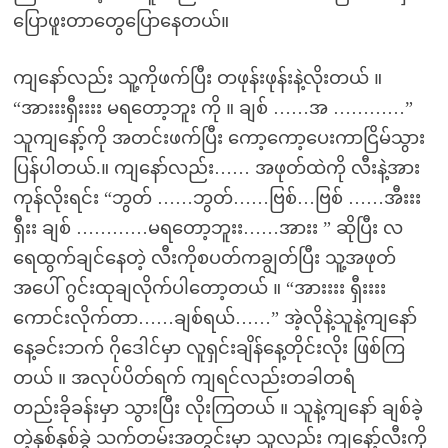
ပြောဖူးတာတွေပြောနေတယ်။
ကျနော်လည်း သူ့ကိုဖက်ပြီး တဖုန်းဖုန်းနဲ့လိုးတယ် ။
“အားးးရှီးးးး မရတော့ဘူး ကို ။ ချစ် ……အ …………”
သူကျနော့်ကို အတင်းဖက်ပြီး ကော့ကော့ပေးကာငြိမ်သွား
ပြန်ပါတယ်.။ ကျနော်လည်း…… အဖုတ်ထဲကို လီးနဲ့အား
ကုန်လိုးရင်း “ဘွတ် ……ဘွတ်……ဗြစ်…ဗြစ် ……အီးးး
ရှီးး ချစ် …………မရတော့ဘူးး……အားး ” ဆိုပြီး လ
ရေထွက်ချင်နေတဲ့ လီးကိုစပတ်ကချွတ်ပြီး သူ့အဖုတ်
အပေါ် ဂွင်းထုချလိုက်ပါတော့တယ် ။ “အားးးး ရှီးးးး
ကောင်းလိုက်တာ……ချစ်ရယ်……” အဲ့လိုနဲ့သူနဲ့ကျနော်
နေ့ခင်းဘက် ဂိုဒေါင်မှာ လူရှင်းချိန်နေ့တိုင်းလိုး ဖြစ်ကြ
တယ် ။ အလုပ်ပိတ်ရက် ကျရင်လည်းတခါတရံ
တည်းခိုခန်းမှာ သွားပြီး လိုးကြတယ် ။ သူနဲ့ကျနော် ချစ်ခဲ့
တဲ့နှစ်နှစ်ခွဲ သက်တမ်းအတွင်းမှာ သူလည်း ကျနော့်လီးကို