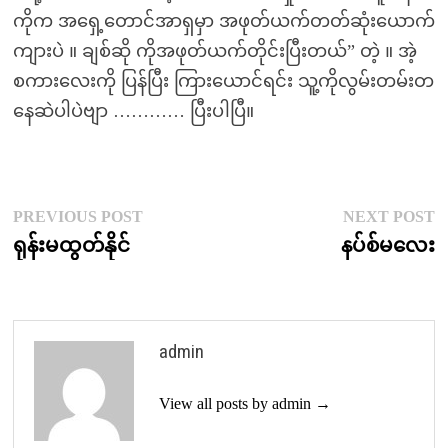
ကိုက အရှေ့တောင်အာရှမှာ အဖုတ်ယက်တတ်ဆုံးယောက်
ကျားပဲ ။ ချစ်ဆို ကိုအဖုတ်ယက်တိုင်းပြီးတယ်” တဲ့ ။ အဲ့
စကားလေးကို ပြန်ပြီး ကြားယောင်ရင်း သူ့ကိုလွမ်းတမ်းတ
နေဆဲပါပဲဗျာ ………… ပြီးပါပြီ။
Post
Previous
N
PREVIOUS POST
NEXT POST
post:
p
ရုန်းမထွတ်နိုင်
နပ်စ်မလေး
navigation
admin
View all posts by admin →