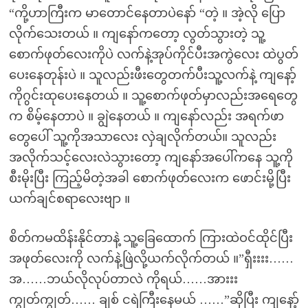
“ကို့ဟာကြီးက မာတောင်နေတာပဲနော် “တဲ့ ။ အဲ့လို ပြော
လိုက်သေးတယ် ။ ကျနော်ကတော့ လွတ်သွားတဲ့ သူ့
စောက်ဖုတ်လေးကိုပဲ လက်နဲ့အုပ်ကိုင်ပီးအကွဲလေး ထဲပွတ်
ပေးနေတုန်းပဲ ။ သူလည်းဖီးတွေတက်ပီးသူ့လက်နဲ့ ကျနော့်
ကိုဂွင်းထုပေးနေတယ် ။ သူ့စောက်ဖုတ်မှာလည်းအရေတွေ
က စိမ့်နေတာပဲ ။ ချွဲနေတယ် ။ ကျနော်လည်း အရက်ဖာ
တွေပေါ် သူ့ကိုအသာလေး လှဲချလိုက်တယ်။ သူလည်း
အလိုက်သင့်လေးလဲသွားတော့ ကျနော်အပေါ်ကနေ သူ့ကို
စီးမိုးပြီး ကြည့်မိတဲ့အခါ စောက်ဖုတ်လေးက ဖောင်းမို့ပြီး
ယက်ချင်စရာလေးဗျာ ။
စိတ်ကမထိန်းနိုင်တာနဲ့ သူ့ခြေထောက် ကြားထဲဝင်ထိုင်ပြီး
အဖုတ်လေးကို လက်နဲ့ဖြဲလို့ယက်လိုက်တယ် ။”ရှီးးးး……
အ……ဘယ်လိုလုပ်တာလဲ ကိုရယ်……အားးး
ကျွတ်ကျွတ်…… ချစ် ငရဲကြီးနေမယ် ……”ဆိုပြီး ကျနော့်