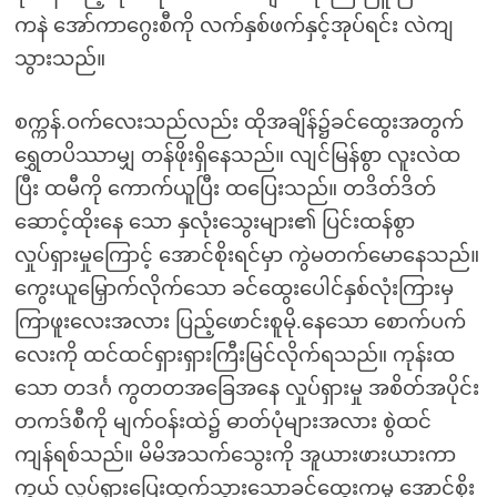
ကနဲ အော်ကာဂွေးစီကို လက်နှစ်ဖက်နှင့်အုပ်ရင်း လဲကျ
သွားသည်။
စက္ကန်.ဝက်လေးသည်လည်း ထိုအချိန်၌ခင်ထွေးအတွက်
ရွှေတပိဿာမျှ တန်ဖိုးရှိနေသည်။ လျင်မြန်စွာ လူးလဲထ
ပြီး ထမီကို ကောက်ယူပြီး ထပြေးသည်။ တဒိတ်ဒိတ်
ဆောင့်ထိုးနေ သော နှလုံးသွေးများ၏ ပြင်းထန်စွာ
လှုပ်ရှားမှုကြောင့် အောင်စိုးရင်မှာ ကွဲမတက်မောနေသည်။
ကွေးယူမြှောက်လိုက်သော ခင်ထွေးပေါင်နှစ်လုံးကြားမှ
ကြာဖူးလေးအလား ပြည့်ဖောင်းစူမို.နေသော စောက်ပက်
လေးကို ထင်ထင်ရှားရှားကြီးမြင်လိုက်ရသည်။ ကုန်းထ
သော တဒင်္ဂ ကွတတအခြေအနေ လှုပ်ရှားမှု အစိတ်အပိုင်း
တကဒ်စီကို မျက်ဝန်းထဲ၌ ဓာတ်ပုံများအလား စွဲထင်
ကျန်ရစ်သည်။ မိမိအသက်သွေးကို အူယားဖားယားကာ
ကွယ် လှုပ်ရှားပြေးထွက်သွားသောခင်ထွေးကမူ အောင်စိုး