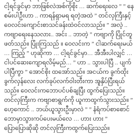
ငါ့ရင်ခွင်မှာ ဘာဖြစ်လဲအစ်ကိုစိုး … ဆက်ရေးလေ ” ” နေ
စမ်းပါဦးဟာ .. ကာရန်ရှာမရ ရတဲ့အထဲ ” တင်လှကြီးနှင့်
ဝေလင်းကျောင်းစာသင်ခန်းထဲဝင်လာသည်။ ” အလဲ့ ..
ကဗျာရေးနေသလား.. အင်း .. ဘာတဲ့ ” ကဗျာကို ပြိုင်တူ
ဖတ်သည်။ ပြုံးကြသည် ။ ဝေလင်းက ” ငါဆက်ရေးမယ်
… ကြည့် ” ဟုဆိုကာ … ငါ့ရင်ခွင်မှာ… အီအီးပါလျှင် …
ငါပင်ဆေးကျောရလိမ့်မည်… ” ဟာ .. သွားပါပြီ .. ပျက်
ပါပြီကွာ ” အောင်စိုး ထအော်သည်။ အငယ်က ခွက်ထိုး
ခွက်လှန်လေး လက်ခုပ်လက်ဝါးတီးကာ အူနှိပ်ပြီးရယ်
သည်။ ဝေလင်းကဘောပင်ပစ်ချပြီး ထွက်ပြေးသည်။
တင်လှကြီးက ကဗျာစာရွက်ကို ယူကာထွက်သွားသည်။ ”
ဟေ့ကောင် .. ဘယ်ယူသွားဦးမှာလဲ ” ” နံရံကပ်စာစောင်
ဘောမှာသွားကပ်ပေးမယ်လေ … ဟား ဟား ”
ပြောပြောဆိုဆို တင်လှကြီးကထွက်ပြေးသည်။