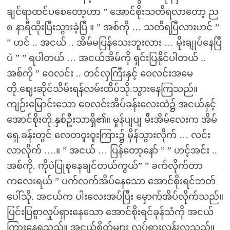
ချင်ရာထင်ပစေတော့ဟာ ” အောင်စိုးသတိရလာတော့ ည
၈ နာရီထိုးပြီးသွားခဲ့ပြီ ။ ” အစ်ကို … သတိရပြီလားဟင် ”
” ဟင် .. အငယ် .. အိမ်မပြန်သေးဘူးလား … မိုးချုပ်နေပြီ
ပဲ ” ” ရပါတယ် … အငယ်အိမ်ကို ရှင်းပြနိုင်ပါတယ် ..
အစ်ကို ” ဝေလင်း .. တင်လှကြီးနှင့် ဝေလင်းအမေ
တို.ဈေးဆိုင်သိမ်းရန်လမ်းထိပ်သို.သွားနေကြသည်။
ကျဉ်းမြောင်းသော ဝေလင်းအိပ်ခန်းလေးထဲ၌ အငယ်နှင့်
အောင်စိုးတို.နှစ်ဦးသာရှိ၏။ မှုန်ပျပျ မီးအိမ်လေးက အိမ်
ရှေ.ခန်းတွင် လေတဝူးဝူးကြား၌ မှိန်သွားလိုက် … လင်း
လာလိုက် ….။ ” အငယ် … ပြန်တော့နော် ” ” ဟင့်အင်း ..
အစ်ကို. ကိုပဲပြုစုနေချင်တယ်ကွယ်” ” ခက်လိုက်တာ
ကလေးရယ် ” ပက်လက်အိပ်နေသော အောင်စိုးရင်ဘတ်
ပေါ်သို. အငယ်က ပါးလေးအပ်ပြီး မှောက်အိပ်လိုက်သည်။
ပြင်းပြစွာလှုပ်ရှားနေသော အောင်စိုးရင်ခုန်သံကို အငယ်
ကြားနေရသည်။ အငယ့်စိတ်များ လှုပ်ရှားလွန်းလှသည်။