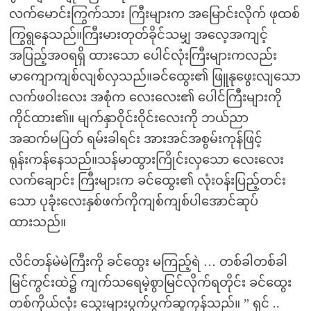
လက်မောင်းကြွက်သား ကြီးများက အမြောင်းလိုက် ဖုထစ်
ကြွရွနေသည်။ကြီးမားတုတ်ခိုင်သမျှ အလေ့အကျင့်
အပြည့်အဝရရှိ ထားသော ပေါင်လုံးကြီးများကလည်း
မာကျောကျစ်လျစ်လှသည်။ခင်ထွေး၏ ဖြူနုဖွေးလျသော
လက်ဖဝါးလေး အစုံက လေးလေး၏ ပေါင်ကြီးများကို
ကိုင်ထား၏။ မျက်နှာဝိုင်းဝိုင်းလေးကို ဘယ်ညာ
အဆက်မပြတ် ရမ်းခါရင်း အားအင်အစွမ်းကုန်ဖြင့်
ရုန်းကန်နေသည်။သန်မာထွားကြိုင်းလှသော လေးလေး
လက်ချောင်း ကြီးများက ခင်ထွေး၏ လုံးဝန်းပြည့်တင်း
သော ပုခုံးလေးနှစ်ဖက်ကိုကျစ်ကျစ်ပါအောင်ဆုပ်
ထားသည်။
လိင်တန်မဲမဲကြီးကို ခင်ထွေး မကြည့်ရဲ … တစ်ခါတစ်ခါ
မြင်ကွင်းထဲ၌ ကျက်သရေမဲ့စွာမြင်လိုက်ရတိုင်း ခင်ထွေး
တစ်ကိုယ်လုံး သွေးများပွက်ပွက်ဆူကုန်သည်။ ” ရှင် ..