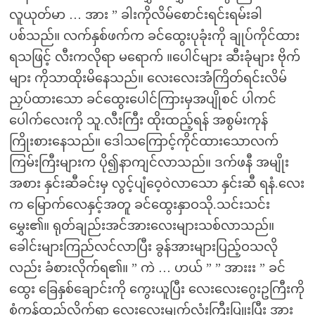
လူယုတ်မာ … အား ” ခါးကိုလိမ်စောင်းရင်းရမ်းခါ
ပစ်သည်။ လက်နှစ်ဖက်က ခင်ထွေးပုခုံးကို ချုပ်ကိုင်ထား
ရသဖြင့် လီးကလိုရာ မရောက် ။ပေါင်များ ဆီးခုံများ ဗိုက်
များ ကိုသာထိုးမိနေသည်။ လေးလေးအံကြိတ်ရင်းလိမ်
ညှပ်ထားသော ခင်ထွေးပေါင်ကြားမှအပျိုစင် ပါကင်
ပေါက်လေးကို သူ.လီးကြီး ထိုးထည့်ရန် အစွမ်းကုန်
ကြိုးစားနေသည်။ ဒေါသကြောင့်ကိုင်ထားသောလက်
ကြမ်းကြီးများက ပို၍နာကျင်လာသည်။ ဒက်ဖနီ အမျိုး
အစား နှင်းဆီခင်းမှ လွင့်ပျံဝေ့၀ဲလာသော နှင်းဆီ ရနံ.လေး
က မြောက်လေနှင့်အတူ ခင်ထွေးနှာဝသို.သင်းသင်း
မွှေး၏။ ရုတ်ချည်းအင်အားလေးများသစ်လာသည်။
ခေါင်းများကြည်လင်လာပြီး ခွန်အားများပြည့်ဝသလို
လည်း ခံစားလိုက်ရ၏။ ” ကဲ … ဟယ် ” ” အားးး ” ခင်
ထွေး ခြေနှစ်ချောင်းကို ကွေးယူပြီး လေးလေးဂွေးဥကြီးကို
စုံကန်ထည့်လိုက်ရာ လေးလေးမျက်လုံးကြီးပြူးပြီး အား