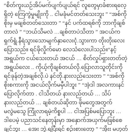
“စိတ်ကူးယဉ်အိပ်မက်ပျက်ပျယ်ရင် လူတွေမှာခံစားရလေ့
ရှိတဲ့ ကြေကွဲမှုမျိုးကို .. ငါမခုံမင်တတ်သေးဘူး ” “အစ်ကို
စိုးမှ မချစ်တတ်သေးတာ ” “နင် ပက်ထရစ်ကို ဘာကိုချစ်
တာလဲ ” “ဘယ်သိမလဲ …ချစ်တာပဲသိတာ ” အငယ်က
ရှက်ရွံ.နီရဲသွားသောမျက်နှာလေးငုံ.သွားကာ တိုးတိုးလေး
ပြောသည်။ ရင်ဖိုလှိုက်မော လေသံလေးပါသည်။“နင့်
အရွယ်က ငယ်သေးတယ် အငယ် … စိတ်လှုပ်ရှားတတ်တဲ့
အရွယ်လေး .. ကိုယ့်ကိုချစ်တယ်လို.ပြောလာသူတိုင်းကို
ရင်ခုန်တဲ့အချစ်လို.ပဲ နင်တို.နားလည်သေးတာ ” “အစ်ကို
စိုးစကားကို အငယ်လိုက်မမှီပါဘူး ” “အဲ့ဒါ အလကားနင်
ပြောလိုက်တာ . ငါသိတယ် နားလည်တယ် … သိပ်
နားလည်တယ် … ချစ်တယ်ဆိုတာ ဖိုမတွေအတွက်
မလွဲမသွေ ကြုံလာရမဲ့ကိစ္စပါ … ငါအပြစ်မပြောဘူး …
ဒါပေမဲ့ ပညာသင်နေတုန်းမှာ အနှောက်အယှက်မဖြစ်စေ
ချင်ဘူး … အေး ဘွဲ.ရပြီးရင် စဉ်းစားတော့ ” “အိုးး မဟုတ်