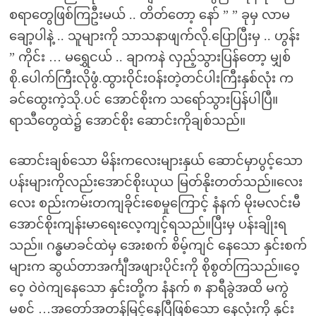
စရာတွေဖြစ်ကြဦးမယ် .. တိတ်တော့ နော် ” ” ခုမှ လာမ
ချော့ပါနဲ့ .. သူများကို သာသနာဖျက်လို.ပြောပြီးမှ .. ဟွန်း
” ကိုင်း … မရွှေငယ် .. ချာကနဲ လှည့်သွားပြန်တော့ မျှစ်
စို.ပေါက်ကြီးလိုဖွံ.ထွားဝိုင်းဝန်းတဲ့တင်ပါးကြီးနှစ်လုံး က
ခင်ထွေးကဲ့သို.ပင် အောင်စိုးက သရော်သွားပြန်ပါပြီ။
ရာသီတွေထဲ၌ အောင်စိုး ဆောင်းကိုချစ်သည်။
ဆောင်းချစ်သော မိန်းကလေးများနှယ် ဆောင်မှာပွင့်သော
ပန်းများကိုလည်းအောင်စိုးယုယ မြတ်နိုးတတ်သည်။လေး
လေး စည်းကမ်းတကျခိုင်းစေမှုကြောင့် နံနက် မိုးမလင်းမီ
အောင်စိုးကျန်းမာရေးလေ့ကျင့်ရသည်။ပြီးမှ ပန်းချိုးရ
သည်။ ဂန္ဓမာခင်ထဲမှ အေးစက် စိမ့်ကျင် နေသော နှင်းစက်
များက ဆွယ်တာအင်္ကျီအဖျားပိုင်းကို စိုစွတ်ကြသည်။ဝေ့
ဝေ့ ဝဲ၀ဲကျနေသော နှင်းတို့က နံနက် ၈ နာရီခွဲအထိ မကွဲ
မစင် …အတော်အတန်မြင့်နေပြီဖြစ်သော နေလုံးကို နှင်း