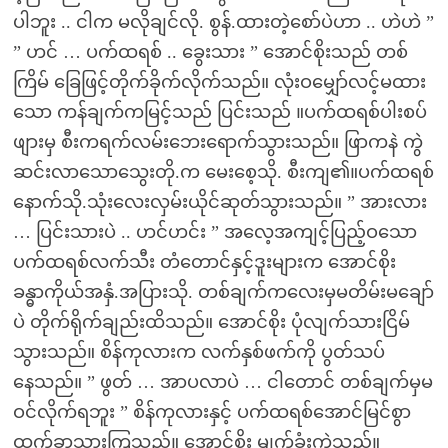
ပါဘူး .. ငါက မလိုချင်လို. စွန်.ထားတဲ့စော်ပဲဟာ .. ဟဲဟဲ ”
” ဟင် … ပက်ထရစ် .. ခွေးသား ” အောင်စိုးသည် တစ်
ကြိမ် ခြေဖြင့်တိုက်ခိုက်လိုက်သည်။ လုံးဝမျှော်လင့်မထား
သော ကန်ချက်ကမြင့်သည် ပြင်းသည် ။ပက်ထရစ်ပါးစပ်
ဖျားမှ စီးကရက်လမ်းဘေးရောက်သွားသည်။ ဖြာကနဲ ကွဲ
ဆင်းလာသောသွေးတို.က မေးစေ့သို. စီးကျ၏။ပက်ထရစ်
နောက်သို.သုံးလေးလှမ်းယိုင်ဆုတ်သွားသည်။ ” အားလား
… ပြင်းသားပဲ .. ဟင်ဟင်း ” အလေ့အကျင့်ပြည့်ဝသော
ပက်ထရစ်လက်သီး တံတောင်နှင့်ဒူးများက အောင်စိုး
ခန္ဓာကိုယ်အနှံ.အပြားသို. တစ်ချက်ကလေးမှမတိမ်းမချော်
ပဲ တိုက်ရိုက်ချည်းထိသည်။ အောင်စိုး ပုံလျက်သားငြိမ်
သွားသည်။ စိန်ကုလားက လက်နှစ်ဖက်ကို ပွတ်သပ်
နေသည်။ ” ဖွတ် … အာပလာပဲ … ငါတောင် တစ်ချက်မှမ
ဝင်လိုက်ရဘူး ” စိန်ကုလားနှင့် ပက်ထရစ်အောင်မြင်စွာ
ထွက်ခွာသွားကြသည်။ အောင်စိုး မျက်ခုံးကွဲသည်။