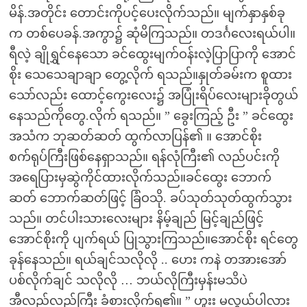
မိန်.အတိုင်း တောင်းကိုပင့်ပေးလိုက်သည်။ မျက်နှာနှစ်ခု
က တစ်ပေခန်.အကွာ၌ ဆုံမိကြသည်။ တဒင်္ဂလေးရယ်ပါ။
ရီလဲ့ ချိုရွှင်နေသော ခင်ထွေးမျက်ဝန်းလဲ့ပြာပြာကို အောင်
စိုး သေသေချာချာ တွေ့လိုက် ရသည်။နှုတ်ခမ်းက စူထား
သော်လည်း ထောင့်ကွေးလေး၌ အပြုံးရိပ်လေးများခိုတွယ်
နေသည်ကိုတွေ.လိုက် ရသည်။ ” ခွေးကြည့် ဦး ” ခင်ထွေး
အသံက ဘုဆတ်ဆတ် ထွက်လာပြန်၏ ။ အောင်စိုး
စက်ရုပ်ကြီးဖြစ်နေရှာသည်။ ရန်လုံကြီး၏ လည်ပင်းကို
အရေပြားမှဆွဲကိုင်ထားလိုက်သည်။ခင်ထွေး ဘောက်
ဆတ် ဘောက်ဆတ်ဖြင့် ခြံဝသို. ခပ်သုတ်သုတ်ထွက်သွား
သည်။ တင်ပါးသားလေးများ နိမ့်ချည် မြင့်ချည်ဖြင့်
အောင်စိုးကို ပျက်ရယ် ပြုသွားကြသည်။အောင်စိုး ရင်တွေ
ခုန်နေသည်။ ရယ်ချင်သလိုလို .. ဟေး ကနဲ တအားအော်
ပစ်လိုက်ချင် သလိုလို … ဘယ်လိုကြီးမှန်းမသိပဲ
အီလည်လည်ကြီး ခံစားလိုက်ရ၏။ ” ဟူးး မလွယ်ပါလား