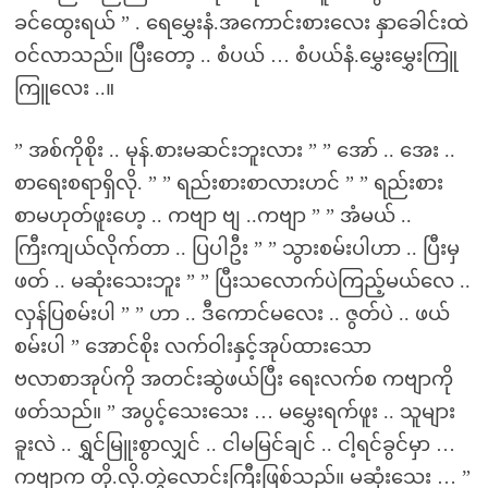
ခင်ထွေးရယ် ” . ရေမွှေးနံ.အကောင်းစားလေး နှာခေါင်းထဲ
ဝင်လာသည်။ ပြီးတော့ .. စံပယ် … စံပယ်နံ.မွှေးမွှေးကြူ
ကြူလေး ..။
” အစ်ကိုစိုး .. မုန်.စားမဆင်းဘူးလား ” ” အော် .. အေး ..
စာရေးစရာရှိလို. ” ” ရည်းစားစာလားဟင် ” ” ရည်းစား
စာမဟုတ်ဖူးဟေ့ .. ကဗျာ ဗျ ..ကဗျာ ” ” အံမယ် ..
ကြီးကျယ်လိုက်တာ .. ပြပါဦး ” ” သွားစမ်းပါဟာ .. ပြီးမှ
ဖတ် .. မဆုံးသေးဘူး ” ” ပြီးသလောက်ပဲကြည့်မယ်လေ ..
လှန်ပြစမ်းပါ ” ” ဟာ .. ဒီကောင်မလေး .. ဇွတ်ပဲ .. ဖယ်
စမ်းပါ ” အောင်စိုး လက်ဝါးနှင့်အုပ်ထားသော
ဗလာစာအုပ်ကို အတင်းဆွဲဖယ်ပြီး ရေးလက်စ ကဗျာကို
ဖတ်သည်။ ” အပွင့်သေးသေး … မမွှေးရက်ဖူး .. သူများ
ခူးလဲ .. ရွှင်မြူးစွာလျှင် .. ငါမမြင်ချင် .. ငါ့ရင်ခွင်မှာ …
ကဗျာက တို.လို.တွဲလောင်းကြီးဖြစ်သည်။ မဆုံးသေး … ”