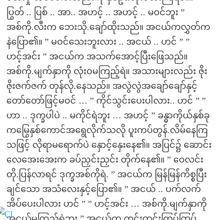
ပြွတ် .. ပြစ် .. အာ.. အဟင့် .. အဟင့် .. မဝင်ဘူး ”
အစ်ကို.လီးက ဘေးသို.ချော်ထိုးသည်။ အငယ်ကလွှတ်က
နဲပြော၏။ ” မဝင်သေးဘူးလား .. အငယ် .. ဟင် ” ”
ဟင့်အင်း ” အငယ်က အသက်အောင့်ပြီးဖြေသည်။
အစ်ကို.မျက်နှာကို လုံးဝမကြည့်ရဲ။ အသားများလည်း ဇိုး
ဇိုးဇက်ဇက် တုန်လို.နေသည်။ အလွဲလွဲအချော်ချော်နှင့်
တော်တော်ဖြင့်မဝင် … ” ကိုင်သွင်းပေးပါလား.. ဟင် ” ”
ဟာ .. ဒုက္ခပါပဲ .. မကိုင်ရဲဘူး … အဟင့် ” ခန္ဓာကိုယ်နှစ်ခု
ကမြွေနှစ်ကောင်အရွေလိုက်သလို ပူးကပ်တွန်.လိမ်နေကြ
သဖြင့် လိုရာမရောက်ပဲ နှောင့်နှေးနေ၏။ အပြင်၌ ဆောင်း
လေအေးအေးက ခပ်ညှင်းညှင်း တိုက်နေ၏။ ” ဝေလင်း
တို.ပြန်လာရင် ဒုက္ခအစ်ကိုရဲ. ” အငယ်က မြန်မြန်ကိစ္စပြီး
ချင်သော အသံလေးနှင့်ပြော၏။ ” အငယ် .. ပက်လက်
အိပ်ပေးပါလား ဟင် ” ” ဟင့်အင်း … အစ်ကို.မျက်နှာကို
အငယ်မကြည့်ရဲဘူး ” အငယ်က တင်းတင်းကြပ်ကြပ်