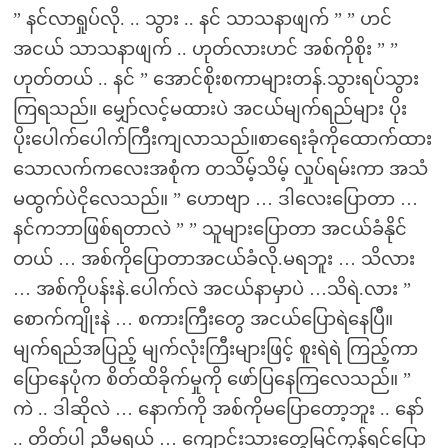
” နင်လာရှုပ်လို. .. သွား .. နင် သာသနာဖျက် ” ” ဟင်
အငယ် သာသနာဖျက် .. ဟုတ်လားဟင် အစ်ကိုစိုး ” ”
ဟုတ်တယ် .. နင် ” အောင်စိုးစကာများတန်.သွားရပ်သွား
ကြရသည်။ မျှော်လင့်မထားပဲ အငယ်မျက်ရည်များ ပိုး
ပိုးပေါက်ပေါက်ကြီးကျလာသည်။စာရေးခုံကိုထောက်ထား
သောလက်ကလေးအစုံက တသိမ့်သိမ့် လှုပ်ရမ်းကာ အသံ
မထွက်ပဲငိုလေသည်။ ” ဟောဗျာ … ဒါလေးပြောတာ …
နင်ကဘာဖြစ်ရတာလဲ ” ” သူများပြောတာ အငယ်ခံနိုင်
တယ် … အစ်ကိုပြောတာအငယ်ခံလို.မရဘူး … သိလား
… အစ်ကိုပန်းနဲ.ပေါက်လဲ အငယ်နာမှာပဲ …သိရဲ.လား ”
စောက်ကျိုးနဲ … စကားကြီးတွေ အငယ်ပြောရဲနေပြီ။
မျက်ရည်အပြည့် မျက်လုံးကြီးများဖြင့် စူးရဲရဲ ကြည့်ကာ
ပြောနေပုံက စိတ်ထိခိုက်မှုကို ဖော်ပြနေကြလေသည်။ ”
ကဲ .. ဒါဆိုလဲ … နောက်ကို အစ်ကိုမပြောတော့ဘူး .. နော်
.. တိတ်ပါ ညီမရယ် … ကျောင်းသားတွေမြင်ကုန်ရင်ပြော