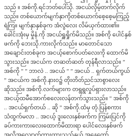
သည် ။ အစ်ကို.ရင်ဘတ်ပေါ်သို. အငယ်လှိမ့်တက်လိုက်
သည်။ တစ်ယောက်မျက်နှာကိုတစ်ယောက်စေ့စေ့မကြည့်
ရဲကြ။ မျက်နှာနှစ်ခုက အံလွဲလေး လိမ်ယှက်ထား၏။
ခေါင်းအုံးမှ မှိုနံ.ကို အငယ်ရှူရှိုက်မိသည်။ အစ်ကို ပေါင်နှစ်
ဖက်ကို ဘေးသို.ကားလိုက်သည်။ မာတောင်သော
အချောင်းတစ်ခုက အငယ့်စောက်ပတ်လေးကို ထောက်မိ
သွားသည်။ အငယ်က တဆတ်ဆတ် တုန်ရီလာသည်။ ”
အစ်ကို ” ” ဘာလဲ .. အငယ် ” ” အငယ် .. ရှက်တယ်ကွယ်
” အငယ်က အစ်ကို.နားဝ၌ တိုးတိတ်ညင်သာစွာလေး
ဆိုသည်။ အစ်ကို.လက်များက တရွရွလှုပ်ရှားလာသည်။
အငယ့်ထမီအောက်စလေးလန်တက်သွားသည်။ ” အစ်ကို
.. အငယ်ရှက်တယ် .. ဆို ” အစ်ကို.ထံမှ တုံ.ပြန်စကား
သံထွက်မလာ .. အငယ့် ဒူးလေးနှစ်ဖက်က ကြမ်းပြင်ကို
ခပ်ကားကားလေးထောက်မိထားရာ ပေါင်လေးနှစ်ဖက်
အလိုအလျောက်ကားထားသည့်နှယ် အနေတော်