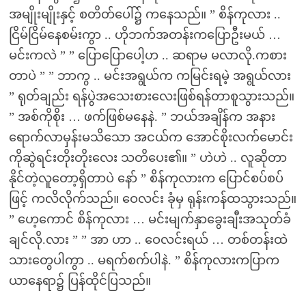
အမျိုးမျိုးနှင့် စတိတ်ပေါ်၌ ကနေသည်။ ” စိန်ကုလား ..
ငြိမ်ငြိမ်နေစမ်းကွာ .. ဟိုဘက်အတန်းကပြောဦးမယ် …
မင်းကလဲ ” ” ပြောပြောပေါ့ဟ .. ဆရာမ မလာလို.ကစား
တာပဲ ” ” ဘာကွ .. မင်းအရွယ်က ကမြင်းရမဲ့ အရွယ်လား
” ရုတ်ချည်း ရန်ပွဲအသေးစားလေးဖြစ်ရန်တာစူသွားသည်။
” အစ်ကိုစိုး … ဖက်ဖြစ်မနေနဲ. ” ဘယ်အချိန်က အနား
ရောက်လာမှန်းမသိသော အငယ်က အောင်စိုးလက်မောင်း
ကိုဆွဲရင်းတိုးတိုးလေး သတိပေး၏။ ” ဟဲဟဲ .. လူဆိုတာ
နိုင်တဲ့လူတော့ရှိတာပဲ နော် ” စိန်ကုလားက ပြောင်စပ်စပ်
ဖြင့် ကလိလိုက်သည်။ ဝေလင်း ခုံမှ ရုန်းကန်ထသွားသည်။
” ဟေ့ကောင် စိန်ကုလား … မင်းမျက်နှာခွေးချီးအသုတ်ခံ
ချင်လို.လား ” ” အာ ဟာ .. ဝေလင်းရယ် … တစ်တန်းထဲ
သားတွေပါကွာ .. မရက်စက်ပါနဲ. ” စိန်ကုလားကပြာက
ယာနေရာ၌ ပြန်ထိုင်ပြသည်။