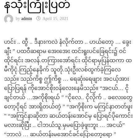
နသိုးကြိုးပြတ်
by
admin
April 15, 2021
ဟင်း .. ထွီ .. ဒီနားကလဲ နံလိုက်တာ .. ဟယ်တော့ … ခွေး
ချီး ” ပထဝီဆရာမ အေးအေး ထင်းရူးပင်ခြေရင်း၌ ဝင်
ထိုင်ရင်း အလန်.တကြားအော်ရင်း ထိုင်ရာမှပြန်ထကာ ထ
မီကိုငုံ.ကြည့်နေခိုက် သူတို.သုံးဦးလစ်ထွက်ခဲ့ကြလေ
သည်။ သည်ကိစ္စ ဤကိစ္စ … ရေဆုံးရေဖျား အငယ့်အား
ပြောပြရန် ကိုအောင်စိုးဝန်လေးနေမိသည်။ “အငယ်… ငို
ချင်တယ် …အကိုစိုးရယ် ” “ငိုလေ.. ငိုလိုက် .. ခလေးတွေ
တော့ငိုရင် အားရှိတယ်တဲ့ ” “အကိုစိုးက မကြင်နာတတ်ဖူး
” “အကြင်နာဆိုတာ ဆယ်တန်းအောင်မှ ပြောရင်ပိုကောင်း
မလားဆိုပြီး .. ငါဘယ်သူ.မှမပြောခဲ့ဖူးဘူး … အငယ်”
“ဘာလဲ … ဆယ်တန်းမအောင်ခင်ပြောတော့ရော ”