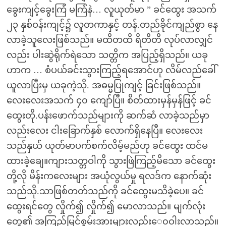
ခွေးကျင့်ခွေးကြံ မကြံနဲ… လူယုတ်မာ ” ခင်ထွေး အသက်
၂၃ နှစ်ဝန်းကျင့်၌ လူတကာနှင့် တန်.တည်ခိုင်ကျည်စွာ နေ
လာခဲ့သူလေးဖြစ်သည်။ မထိတထိ ရိတိတိ လုပ်လာလျှင်
လည်း ပါးဆွဲရိုက်ရဲသော သတ္တိက အပြည့်ရှိသည်။ ယခု
ဟာက … စံပယ်ခင်းသွားကြည့်ရအောင်ဟု လိမ်လည်ခေါ်
ယူလာပြီးမှ ယခုကဲ့သို. အဓမ္မပြုကျင့် ခြင်းဖြစ်သည်။
လေးလေးအသက် ၄၀ ကျော်ပြီ။ စိတ်ထားမှန်မှန်ဖြင့် ခင်
ထွေးတို.ပန်းဖောက်သည်များကို ဆက်ဆံ လာခဲ့သည်မှာ
လည်းလေး ငါးခြောက်နှစ် လောက်ရှိနေပြီ။ လေးလေး
သည်နှယ် ယုတ်မာပက်စက်လိမ့်မည်ဟု ခင်ထွေး ထင်မ
ထားခဲ့ချေ။ကျားသတ္တဝါကို သွားဖြဲကြည့်မိသော ခင်ထွေး
တို့လို မိန်းကလေးများ အယုံလွယ်မှု ရလဒ်က နောက်ဆုံး
သည်သို.သာဖြစ်တတ်သည်ကို ခင်ထွေးမသိခဲ့ပေ။ ခင်
ထွေးရင်တွေ လှိုက်၍ လှိုက်၍ မောလာသည်။ မျက်လုံး
တွေ၏ အကြည်မြင်စွမ်းအားများလည်းေ၀ဝါးလာသည်။