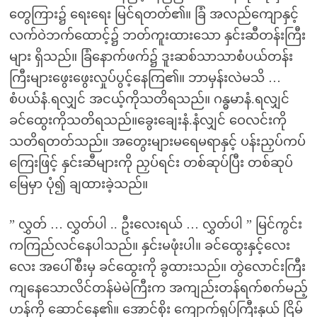
တွေကြား၌ ရေးရေး မြင်ရတတ်၏။ ခြံ အလည်ကျောနှင့်
လက်ဝဲဘက်ထောင့်၌ ဘတ်ကူးထားသော နှင်းဆီတန်းကြီး
များ ရှိသည်။ ခြံနောက်ဖက်၌ ဒူးဆစ်သာသာစံပယ်တန်း
ကြီးများဖွေးဖွေးလှုပ်ပွင့်နေကြ၏။ ဘာမှန်းလဲမသိ …
စံပယ်နံ.ရလျှင် အငယ့်ကိုသတိရသည်။ ဂန္ဓမာနံ.ရလျှင်
ခင်ထွေးကိုသတိရသည်။ခွေးချေးနံ.နံလျှင် ဝေလင်းကို
သတိရတတ်သည်။ အတွေးများမရေမရာနှင့် ပန်းညှပ်ကပ်
ကြေးဖြင့် နှင်းဆီများကို ညှပ်ရင်း တစ်ဆုပ်ပြီး တစ်ဆုပ်
မြေမှာ ပုံ၍ ချထားခဲ့သည်။
” လွှတ် … လွှတ်ပါ .. ဦးလေးရယ် … လွှတ်ပါ ” မြင်ကွင်း
ကကြည်လင်နေပါသည်။ နှင်းမဖုံးပါ။ ခင်ထွေးနှင့်လေး
လေး အပေါ်စီးမှ ခင်ထွေးကို ခွထားသည်။ တွဲလောင်းကြီး
ကျနေသောလိင်တန်မဲမဲကြီးက အကျည်းတန်ရက်စက်မည့်
ဟန်ကို ဆောင်နေ၏။ အောင်စိုး ကျောက်ရုပ်ကြီးနှယ် ငြိမ်