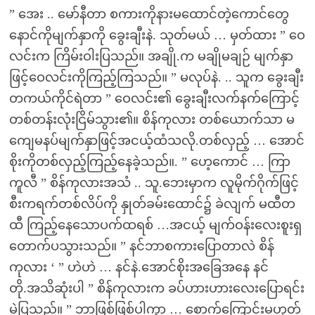
” အေး .. မော်နီတာ စကားကိုနားမထောင်တဲ့ကောင်တွေ
နောင်ကိုမျက်နှာကို ခွေးချီးနဲ. သုတ်မယ် … မှတ်ထား ” ဝေ
လင်းက ကြိမ်းဝါးပြသည်။ အချို.က မချိုမချဉ် မျက်နှာ
ဖြင့်ဝေလင်းကိုကြည့်ကြသည်။ ” မလုပ်နဲ. .. သူက ခွေးချီး
တကယ်ကိုင်ရဲတာ ” ဝေလင်း၏ ခွေးချီးလက်နက်ကြောင့်
တစ်တန်းလုံးငြိမ်သွား၏။ စိန်ကုလား တစ်ယောက်သာ မ
ကျေမနပ်မျက်နှာဖြင့်အငယ့်ထံသလို.တစ်လှည့် … အောင်
စိုးကိုတစ်လှည့်ကြည့်နေခဲ့သည်။. ” ဟေ့ကောင် … ကြာ
ကူလီ ” စိန်ကုလားအသံ .. သူ.ဘေးမှာက လူမိုက်ဂိုက်ဖြင့်
စီးကရက်တစ်လိပ်ကို နှုတ်ခမ်းထောင်၌ ခဲလျက် မထီတ
ထီ ကြည့်နေသောပက်ထရစ် …အငယ့် မျက်ဝန်းလေးစူးရှ
တောက်ပသွားသည်။ ” နင်ဘာစကားပြောတာလဲ စိန်
ကုလား ‘ ” ဟဲဟဲ … နင်နဲ.အောင်စိုးအခြေအနေ နင်
တို.အသိဆုံးပါ ” စိန်ကုလားက ခပ်ဟားဟားလေးပြောရင်း
မဲ့ပြသည်။ ” ဘာဖြစ်ဖြစ်ပါကွာ … စောက်ကြောင်းမဟုတ်