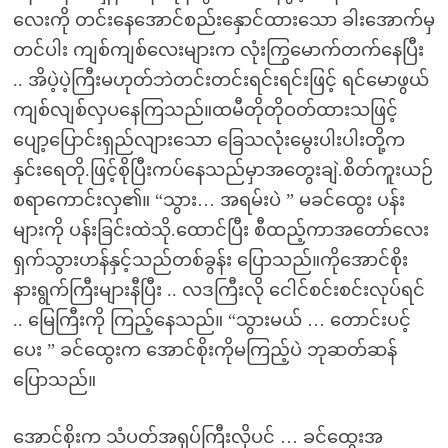
လေးကို တင်းနေအောင်စည်းနှောင်ထားသော ခါးအောက်မှ
တင်ပါး ကျစ်ကျစ်လေးများက လုံးကြွမောက်တက်နေပြီး
.. အိပဲ့ပဲ့ကြီးမဟုတ်ဘဲတင်းတင်းရင်းရင်းဖြင့် ရင်မောဖွယ်
ကျစ်လျစ်လှပနေကြသည်။ထမီတိုတိုဝတ်ထားသဖြင့်
ပျော့ပြောင်းရှည်လျားသော ခြေသလုံးမွေးပါးပါးတို့က
နှင်းရေတို.ဖြင့်စိုပြီးကပ်နေသည်မှာအတွေးချဲ.စိတ်ကူးယဉ်
စရာကောင်းလှ၏။ “သွား… အရမ်းပဲ ” မခင်ထွေး ပန်း
များကို ပန်းခြင်းထဲသို.ထောင်ပြီး စီထည့်ကာအတော်လေး
ရှက်သွားဟန်နှင့်သည်တစ်ခွန်း ပြောသည်။ကိုအောင်စိုး
နားရွက်ကြီးများနီပြီး .. လဒကြီးလို ငေါင်စင်းစင်းလုပ်ရင်
.. မြေကြီးကို ကြည့်နေသည်။ “သွားမယ် … တောင်းပင့်
ပေး ” ခင်ထွေးက အောင်စိုးကိုမကြည့်ပဲ ဘုဆတ်ဆန်
ပြောသည်။
အောင်စိုးက သံပတ်အရုပ်ကြီးလိုပင် … ခင်ထွေးအ