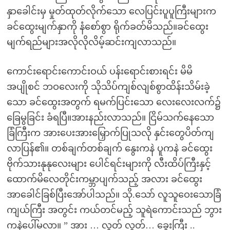
နှာခေါင်းမှ မှုတ်ထုတ်လိုက်သော လေပြင်းပူပူကြီးများက
ခင်ထွေးမျက်နှာကို နံစော်စွာ ရိုက်ခတ်မိသည်။ခင်ထွေး
မျက်ရည်များအလိုလိုလိမ့်ဆင်းကျလာသည်။
ကောင်းရောင်းကောင်းဝယ် ပန်းရောင်းစားရင်း မိမိ
အပျိုစင် ဘဝလေးကို သိုသိပ်ကျစ်လျစ်စွာထိန်းသိမ်းခဲ့
သော ခင်ထွေးအတွက် ရမက်ပြင်းသော လေးလေးလက်၌
ခြေမွခြင်း ခံရပြီ။အားနည်းလာသည်။ ငြိမ်သက်နေသော
ခြံကြီးက အားပေးအားမြှောက်ပြုသလို နှင်းတွေပိတ်ကျ
လာပြန်၏။ တစ်ချက်တစ်ချက် နွေးကနဲ ပူကနဲ ခင်ထွေး
ဗိုက်သားနုနုလေးများ ပေါင်ရင်းများကို လီးထိပ်ကြီးနှင့်
ထောက်မိလေတိုင်းကမ္ဘာပျက်သည့် အလား ခင်ထွေး
အာခေါင်ခြစ်ပြီးအော်ပါသည်။ သို.သော် လူသူဝေးသောခြံ
ကျယ်ကြီး အတွင်း ကယ်တင်မည့် သူရဲကောင်းသည် ဘွား
ကနဲပေါ်မလာ။ ” အား … လွှတ် လွှတ်… ခွေးကြီး ..