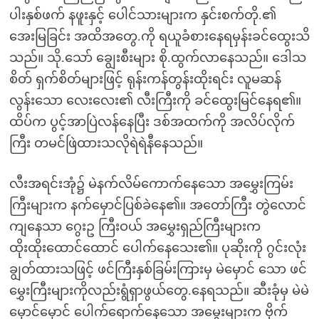
ပါးနှစ်ဖက် နဖူးနှင့် ပေါင်သားများက နှင်းစက်တို.၏
အေးမြခြင်း အထိအတွေ.ကို ရယူခံစားနေရမှန်းခင်ထွေးသိ
သည်။ သို.သော် ချွေးစီးများ စို.ထွက်လာနေသည်။ ဒေါသ
စိတ် ရှက်စိတ်များဖြင့် ရုန်းကန်တွန်းထိုးရင်း လူမဆန်
လွန်းသော လေးလေး၏ လီးကြီးကို ခင်ထွေးမြင်နေရ၏။
ထိပ်က ပွင့်အာပြဲလန်နေပြီး ဒစ်အထက်ကို အလိပ်လိုက်
ကြီး တမင်ဖြဲထားသလိုရဲရဲနီနေသည်။
လီးအရင်းအုံ၌ မဲနက်လိမ်ကောက်နေသော အမွှေးကြမ်း
ကြီးများက နက်မှောင်ပြစ်ခဲနေ၏။ အတော်ကြီး တွဲလောင်
ကျနေသာ ဂွေးဥ ကြီးဝယ် အမွှေးရှည်ကြီးများက
ထိုးထိုးထောင်ထောင် ပေါက်နေသေး၏။ ပုဆိုးကို ဂွင်းလုံး
ချွတ်ထားသဖြင့် ဖင်ကြီးနှစ်ခြမ်းကြားမှ မဲမှောင် သော ဖင်
မွှေးကြီးများကိုလည်းရွံရှာဖွယ်တွေ.နေရသည်။ ဆီးခုံမှ မဲမဲ
မှောင်မှောင် ပေါက်ရောက်နေသော အမွှေးများက ဗိုက်