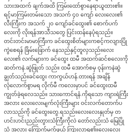
သားအထက် ချက်အထိ ကြမ်းထော်စွာနေရာယူထား၏။
ရင့်မာကြမ်းတမ်းသော အသက် ၄၀ ကျော် လေးလေး၏
လီးကြီးက အသက် ၂၀ ကျော်ခင်ထွေး၏ စောက်ပက်
လေးကို လိုးရန်အာသီသတွေ ပြင်းထန်နေပုံရသည်။
တင်းတင်းမာမာကြီးက ခင်ထွေးစိတ်များကစင့်ကလျားပြို
ကွဲစေရန် ခြိမ်းခြောက် နေသည်နှင့်တူလှသည်။လေး
လေး၏ လက်များက ခင်ထွေး ထမီ အထက်ဆင်စလေးကို
ဆတ်ကနဲ.ဆွဲဖြုတ် သည်။ ထမီ အောက်စမှ ဝုန်းကနဲဆွဲ
ချွတ်သည်။ခင်ထွေး ကာကွယ်ဟန်.တားရန် အချိန်
လုံလောက်စွာမရ လိုက်မီ ကလေးမှာပင် ခင်ထွေးထမီ
ကျွတ်ခဲ့ရလေသည်။ သားကောင်ရနံ.ကိုရသော ကျားရဲကြီး
အလား လေးလေးမျက်လုံးကြီးများ ဝင်းလက်တောက်ပ
လာသည်ကို ခင်ထွေးတွေ.ရသည်။လေးလေးနှုတ်မှ တ
ဟင်းဟင်းညည်းတွားသံကြီးကိုလဲ တော်လည်းသံ မြေပြို
သံ အလား ကြောက်မက်ဖွယ် ကြားလာရ၏။လေးလေး