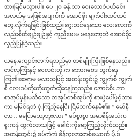
အားမြင်မသွားပါ။ ပေ ၂၀ ခန်.သာ ဝေးသောစံပယ်ခင်း
အလယ်မှ အဖြစ်အပျက်ကို အောင်စိုး မျက်ဝါးထင်ထင်
တွေ.လိုက်ရခြင်းဖြစ်သည်။ဂွေးတင်နေသော လေးလေးကို
လည်းစိတ်ချဉ်ချဉ်နှင့် ကူညီဖေးမ မနေတော့ဘဲ အောင်စိုး
လှည့်ပြန်ခဲ့သည်။
ယနေ.ကျောင်းတက်ရသည်မှာ တစ်မျိုးကြီးဖြစ်နေသည်။
တင်လှကြီးနှင့် ဝေလင်းတို.က ဘောဂဗေဒ တွက်နေ
ကြ၏။ဆရာမ မလာသဖြင့် အတန်းတွင်း၌ ကျွက်စီ ကျွက်
စီ လေးခပ်တိုးတိုးတွတ်ထိုးနေကြသည်။ အောင်စိုး ဘာ
စာအုပ်မှန်းမသိသော စာအုပ်တစ်အုပ်ကို စားပွဲပေါ်ဖွင့်ထား
ကာ မမြင်ရဘဲ ငုံ.ကြည့်နေပြီး ငြိမ်သက်နေမိ၏။ ” မော်နီ
တာ .. မပြောတော့ဘူးလား ” ခပ်စွာစွာ အမာစိန်အသံက
စူးကနဲ ထွက်လာသဖြင့် ခေါင်းကိုမော့ကြည့်လိုက်သည်။
အတန်းတွင်း၌ ခပ်ကဲကဲ စိန်ကုလားတစ်ယောက် ပို.စ်