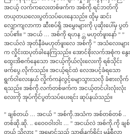
အငယ့် လက်ကလေးတစ်ဖက်က အစ်ကို.ရင်ဘတ်ကို
တယုတယလေးပွတ်သပ်ပေးနေသည်။ ထိုမှ ဆင်း
လျှောကျလာကာ ဆီးစပ်ရှိ အမွှေးများကို ပုဆိုးပေါ်မှ ပွတ်
သပ်၏။ ” အငယ် … အစ်ကို ရဟန ္တ မဟုတ်ဖူးနော် ” ”
အငယ်လဲ အုတ်နီခဲမဟုတ်ဖူးလေ အစ်ကို ” အသံလေးများ
က လှိုင်းထပုတ်ခါနေကြသည်။ အောင်စိုးလက်အစုံက နွေး
ထွေးအိစက်နေသော အငယ့်ကိုယ်လုံးလေးကို ရစ်သိုင်း
ဖက်ပွေ.လိုက်သည်။ အငယ့်ရင်ထဲ လေအပင့်ခံရသော
ရွက်ဝါလေးနှယ် လှိုက်ကနဲလွင့်မျောသွားသလို ခံစားလိုက်
ရသည်။ အစ်ကို.လက်တစ်ဖက်က အငယ့်တင်ပါးလုံးလုံး
လေးကို အုပ်ကိုင်ပွတ်သပ်ပေးရင်း ဆုပ်နယ်သည်။
” ချစ်တယ် … အငယ် ” အစ်ကို.အသံက အစ်တစ်တစ် ..
တစ်ဆို.ဆို. .. ဝေေ၀ဝါးဝါး … ” အငယ်လဲ အစ်ကို.ကို ချစ်
တယ် သိလား ” အမှောင်သည် သာ၍နက်ရှိုင်း မှုန်ရီလာ