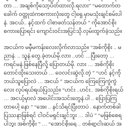
တာ … အချစ်ကိုသော့ပိတ်ထားလို.ရလား” “မတောက်တ
ခေါက် ဝတ္ထုထဲကစကားလုံးတွေ ငါ့ရှေ.မှာမသုံးချင်စမ်းပါ
နဲ. အငယ်.. နင့်ထက် ငါစာဖတ်သန်တယ် ” ကိုအောင်စိုး
စကားပြောရင်း ကျောင်းဝင်းအပြင်သို.လှမ်းထွက်ခဲ့သည်။
အငယ်က မမှီမကန်းလေးလိုက်လာသည်။ “အစ်ကိုစိုး .. မ
ညာနဲ. .. သူနဲ.တွေ.ခဲ့တယ်မို.လား ..ဟင် …ပြီးတော့ …
ကရင်မနဲ.ဖြစ်နေပြီလို့ ပြောတယ်မို. လား … အစ်ကိုစိုး
တောင်ထိုးသေးတယ် … ဝေလင်းဆွဲလို.တဲ့ ” “ဟင် နင့်ကို
ဘယ်သူပြောလဲ … အငယ် ” အငယ်က ကြေကြေကွဲကွဲ
လေး လုပ်ရယ်ရယ်ပြသည်။ “ဟင်း ..ဟင်း.. အစ်ကိုစိုးရယ်
… အငယ့်မှာလဲ အပေါင်းအသင်းတွေနဲ.ပါ .. ပြောပြကြ
တာပေါ့ နော ” “အေး .. နင်သိရင်ပြီးတာပဲ . နောက်တစ်ခါ
ပြဿနာဖြစ်ရင် ငါဝင်မရှင်းချင်ဘူး … ဒါပဲ ” “မဖြစ်စေရ
ပါဘူး အစ်ကိုစိုး ” … “အောင်စိုးရေ .. တစ်ရာ့ငါးဆယ် အ