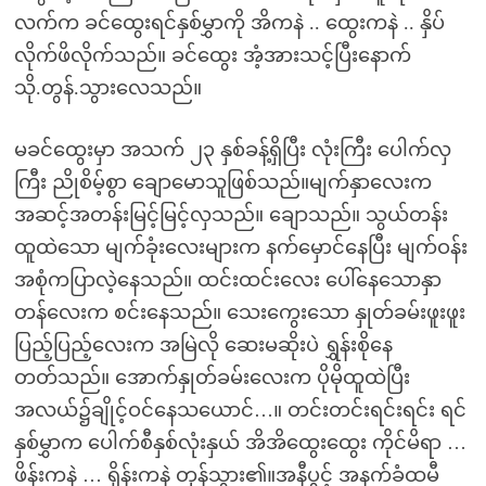
လက်က ခင်ထွေးရင်နှစ်မွှာကို အိကနဲ .. ထွေးကနဲ .. နှိပ်
လိုက်ဖိလိုက်သည်။ ခင်ထွေး အံ့အားသင့်ပြီးနောက်
သို.တွန်.သွားလေသည်။
မခင်ထွေးမှာ အသက် ၂၃ နှစ်ခန့်ရှိပြီး လုံးကြီး ပေါက်လှ
ကြီး ညိုစိမ့်စွာ ချောမောသူဖြစ်သည်။မျက်နှာလေးက
အဆင့်အတန်းမြင့်မြင့်လှသည်။ ချောသည်။ သွယ်တန်း
ထူထဲသော မျက်ခုံးလေးများက နက်မှောင်နေပြီး မျက်ဝန်း
အစုံကပြာလဲ့နေသည်။ ထင်းထင်းလေး ပေါ်နေသောနှာ
တန်လေးက စင်းနေသည်။ သေးကွေးသော နှုတ်ခမ်းဖူးဖူး
ပြည့်ပြည့်လေးက အမြဲလို ဆေးမဆိုးပဲ ရွှန်းစိုနေ
တတ်သည်။ အောက်နှုတ်ခမ်းလေးက ပိုမိုထူထဲပြီး
အလယ်၌ချိုင့်ဝင်နေသယောင်…။ တင်းတင်းရင်းရင်း ရင်
နှစ်မွှာက ပေါက်စီနှစ်လုံးနှယ် အိအိထွေးထွေး ကိုင်မိရာ …
ဖိန်းကနဲ … ရှိန်းကနဲ တုန်သွား၏။အနီပွင့် အနက်ခံထမီ