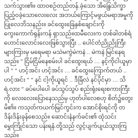
သက်သွား၏။ ထာဝစဉ်တည်တန်.ခဲ့သော အိန္ဒြေသိက္ခာ
ပြည့်ဝခဲ့သောလေးလေး အဘယ်ကြောင့်မဖွယ်မရာအမှုကို
ပြုလေဘိသနည်း။ ခင်ထွေးခြေနှစ်ချောင်းကို
ကွေးကောက်ရုန်းကန် ရှာသည်။ထမီလေးက တစ်ခါတစ်ရံ
ဟောင်းလောင်းလေးဖြစ်သွားပြီး .. ပေါင်တံညိုညိုကြီး
များကြားမှ မရေမရာ မသဲမကွဲမဲကနဲ .. မဲကနဲ မြင်နေရ
သည်။ ” ငြိမ်ငြိမ်နေစမ်းပါ ခင်ထွေးရယ် … နင့်ကိုငါယူမှာ
ပါ ” ” ဟင့်အင်း ဟင့်အင်း … ခင်ထွေးကြောက်တယ် ..
ဟင့်အင်း ” ” နင် ငါ့ကိုယူရင် .. ဒီခြံလဲ နင်ပိုင်မှာ … သိ
ရဲ.လား ” ခပ်ပေါပေါ ခပ်သွပ်သွပ် စည်းရုံးရေးစကားကြီး
ကို လေးလေးပြောနေသည်မှ ဟုတ်ပါလေစဟု စိတ်၌တွေး
မိ၏။ ကသုတ်ကယက်မြင်ကွင်းက အောင်စိုးရင်ကို တ
ဒိန်းဒိန်းခုန်စေသည်။ ဆောင်းနံနက်ခင်း၏ ထုံသင်း
မွှေးကြိုင်သော ပန်းရနံ.တို့သည် လွင့်ပျက်ပျယ်သွားကြ
သည်။