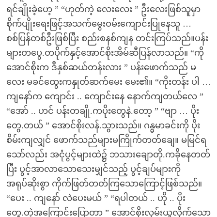
ရင်ချိုးခဲ့ဟေ့ ” “ဟုတ်ကဲ့ လေးလေး ” ဦးလေးဖြစ်သူမှာ
စိုက်ပျိုးရေးဖြင့်အသက်မွေးဝမ်းကျောင်းပြုနေသူ …
စစ်ပြန်တစ်ဦးဖြစ်ပြီး စည်းစနစ်ကျန တင်းကြပ်သည်။ပန်း
များတပွေ.တပိုက်နှင့်အောင်စိုးအိမ်ဆီပြန်လာသည်။ “ကို
အောင်စိုးက ဒီနှစ်ဆယ်တန်းလား ” ပန်းဖောက်သည် မ
လေး မခင်ထွေးကနှုတ်ဆက်မေး မေး၏။ “ကိုးတန်း ပါ …
ကျနော်က ကျောင်း .. ကျောင်းနေ နောက်ကျတယ်လေ ”
“အော် .. ဟင် ပန်းတချို.ကပိုးတွေနဲ.တော့ ” “ဗျာ … ပိုး
တွေ.တယ် ” အောင်စိုးလန်.သွားသည်။ ဂန္ဓမာခင်းကို ပိုး
စိမ်းကျလျှင် ဖောက်သည်များမကြိုက်တတ်ချေ။ မမြင်ရ
သော်လည်း အငုံပွင့်များထဲ၌ ဘသားချောတို.ကခိုနေတတ်
ပြီး ပွင့်အာလာသောသေးမျှင်သည့် ပွင့်ချပ်များကို
အရုပ်ဆိုးစွာ ကိုက်ဖြတ်တတ်ကြသောကြောင့်ဖြစ်သည်။
“ပေး .. ကျနော် လဲပေးမယ် ” “ရပါတယ် .. ဟို .. ပိုး
တွေ.တဲ့အကြောင်းပြောတာ ” အောင်စိုးလှမ်းယူလိုက်သော