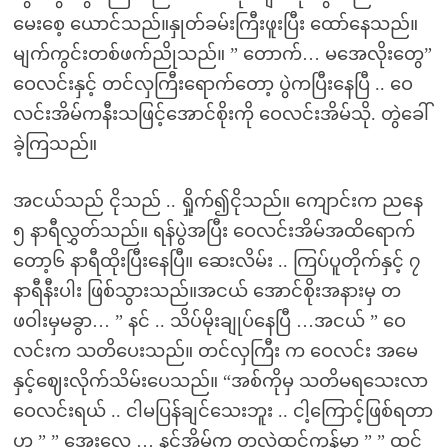
မေးစေ့ ယောင်သည်။နှုတ်ခမ်းကြီးဖူးပြီး ထော်နေသည်။
မျက်ကွင်းတစ်ဖက်ညိုသည်။ ” တောက်… မအေလိုးတွေ”
ဝေလင်းနှင့် တင်လှကြီးရောက်တော့ ပွဲကပြီးနေပြီ .. ဝေ
လင်းအိမ်ကနီးသဖြင့်အောင်စိုးကို ဝေလင်းအိမ်သို. တွဲခေါ်
ခဲ့ကြသည်။
အငယ်သည် ငိုသည် .. ရှိုက်၍ငိုသည်။ ကျောင်းက ညနေ
၅ နာရီလွှတ်သည်။ ရန်ပွဲအပြီး ဝေလင်းအိမ်အထိရောက်
တော့၆ နာရီထိုးပြီးနေပြီ။ ဆေးလိမ်း .. ကြပ်ပူတိုက်နှင့် ၇
နာရီနီးပါး ဖြစ်သွားသည်။အငယ် အောင်စိုးအနားမှ တ
ဖဝါးမှမခွာ… ” နင် .. သိပ်မိုးချုပ်နေပြီ …အငယ် ” ဝေ
လင်းက သတိပေးသည်။ တင်လှကြီး က ဝေလင်း အမေ
နှင့်ဈေးလိုက်သိမ်းပေသည်။ “အစ်ကိုမှ သတိမရသေးလာ
ဝေလင်းရယ် .. ငါမပြန်ချင်သေးဘူး .. ငါ့ကြောင့်ဖြစ်ရတာ
ဟ ” ” အေးလေ … နင့်အိမ်က တလွဲထင်ကုန်မှာ ” ” ထင်