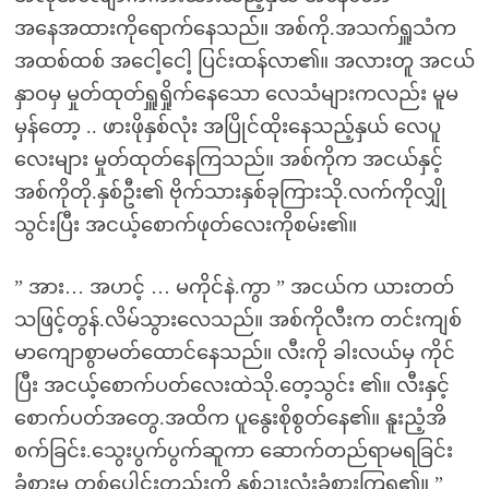
အနေအထားကိုရောက်နေသည်။ အစ်ကို.အသက်ရှူသံက
အထစ်ထစ် အငေါ့ငေါ့ ပြင်းထန်လာ၏။ အလားတူ အငယ်
နှာဝမှ မှုတ်ထုတ်ရှူရှိုက်နေသော လေသံများကလည်း မူမ
မှန်တော့ .. ဖားဖိုနှစ်လုံး အပြိုင်ထိုးနေသည့်နှယ် လေပူ
လေးများ မှုတ်ထုတ်နေကြသည်။ အစ်ကိုက အငယ်နှင့်
အစ်ကိုတို.နှစ်ဦး၏ ဗိုက်သားနှစ်ခုကြားသို.လက်ကိုလျှို
သွင်းပြီး အငယ့်စောက်ဖုတ်လေးကိုစမ်း၏။
” အား… အဟင့် … မကိုင်နဲ.ကွာ ” အငယ်က ယားတတ်
သဖြင့်တွန်.လိမ်သွားလေသည်။ အစ်ကိုလီးက တင်းကျစ်
မာကျောစွာမတ်ထောင်နေသည်။ လီးကို ခါးလယ်မှ ကိုင်
ပြီး အငယ့်စောက်ပတ်လေးထဲသို.တေ့သွင်း ၏။ လီးနှင့်
စောက်ပတ်အတွေ.အထိက ပူနွေးစိုစွတ်နေ၏။ နူးညံ့အိ
စက်ခြင်း.သွေးပွက်ပွက်ဆူကာ ဆောက်တည်ရာမရခြင်း
ခံစားမှု တစ်ပေါင်းတည်းကို နှစ်ဥၤးလုံးခံစားကြရ၏။ ”