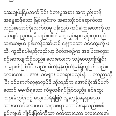
အေးချမ်းငြိမ်သက်ခြင်း ခံစားမှုအစား အကျည်းတန်
အဓမ္မဆန်သော မြင်ကွင်းက အစားထိုးဝင်ရောက်လာ
သည်။အောင်စိုးလက်ထဲမှ ပန်းညှပ် ကပ်ကြေးလေးကို တ
ချပ်ချပ် ညှပ်နေမိသည်။ စိတ်တွေလှုပ်ရှားလွန်းလှသည်။
သနားစဖွယ် ရုန်းကန်အော်ဟစ် နေရှာသော ခင်ထွေးကို ပ
သို. ကူညီရပါမည်လည်းဟု စိတ်အစဉ်က အပြေးအလွှား
စဉ်းစားလျက်ရှိသည်။ လေးလေးက သန်မာထွားကြိုင်း
သမျှ စစ်ပြန်ပီပီ လည်း စိတ်မြန်ကိုယ်မြန်ရှိသူဖြစ်သည်။
လေးလေး … အား. ခင်ဗျား မတရားမလုပ်နဲ. …ဘာညာဆို
ပြီး ဝင်ရောက်လူစွာလုပ်ဖို.ဆိုသည်က အောင်စိုးအိပ်မက်
တောင် မမက်ရဲသော ကိစ္စတစ်ရပ်ဖြစ်သည်။ ခင်ထွေး
ကျားခံတွင်းဝ၌ သွေးသံရဲရဲဖြင့် လူးလွန်.နေရှာသော
သားကောင်လေးပမာ သနားစရာ ကောင်းနေသည်။စစ်
စွပ်ကျယ် ဂျိုင်းပြတ်ကိုသာ ဝတ်ထားသော လေးလေး၏