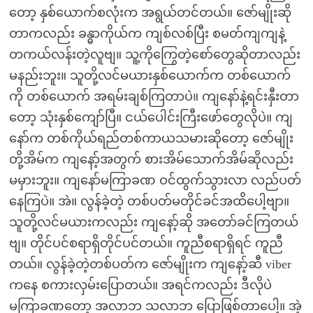
တော့ နှစ်ယောက်စလုံးက အရွယ်တင်တယ်။ ဇော်မျိုးဆို
တာကလည်း ခန္ဓာကိုယ်က ကျစ်လစ်ပြီး စမတ်ကျကျနဲ့
တကယ်လန်းတဲ့လူဗျ။ သူ့ကိုကြွေတဲ့စော်တွေဆိုတာလည်း
မနည်းဘူး။ သူတို့လင်မယားနှစ်ယောက်က တစ်ယောက်
ကို တစ်ယောက် အရမ်းချစ်ကြတာပဲ။ ကျနော်နဲ့ရင်းနှီးတာ
တော့ သုံးနှစ်ကျော်ပြီ။ ငယ်ပေါင်းကြီးဖော်တွေလိုပဲ။ ကျ
နော်က တစ်ကိုယ်ရည်တစ်ကာယသမားဆိုတော့ ဇော်မျိုး
တို့အိမ်က ကျနော့်အတွက် စားအိမ်သောက်အိမ်ဆိုလည်း
မမှားဘူး။ ကျနော်မကြာခဏ ဝင်ထွက်သွားလာ လည်ပတ်
နေကြပဲ။ အဲ။ လွန်ခဲ့တဲ့ တစ်ပတ်မတိုင်ခင်အထိပေါ့ဗျာ။
သူတို့လင်မယားကလည်း ကျနော့်ဆို အတော်ခင်ကြတယ်
ဗျ။ တိုင်ပင်စရာရှိတိုင်ပင်တယ်။ ကူညီစရာရှိရင် ကူညီ
တယ်။ လွန်ခဲ့တဲ့တစ်ပတ်က ဇော်မျိုးက ကျနော့်ဆီ viber
ကနေ စကားလှမ်းပြောတယ်။ အရင်ကလည်း ဒီလိုပဲ
မကြာခဏတော့ အလာဘ သလာဘ ပြောဖြစ်တာပေါ့။ အဲ့