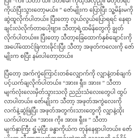
ပြီ။ “ကဲ။ သီတာ ထ။ ဒီတစ်ခါ ကိုယ့်အလှည့်။ မဟုတ်ရင်
ကိုယ်ပြီးသွားတော့မယ်။ ” ဇော်မျိုးက ပြောပြီး သူ့မိန်းမကို
ဆွဲထူလိုက်ပါတယ်။ ပြီးတော့ လွယ်လွယ်ပြောရရင် နေရာ
ချင်းလဲလိုက်တာပေါ့ဗျာ။ သီတာ့ရဲ့ထမိန်တွေကို ချွတ်
လိုက်ပါတယ်။။ ပြီးတော့ သီတာ့ခြေထောက်နှစ်ချောင်းကို
အပေါ်ထောင်ဖြဲကားခိုင်းပြီး သီတာ့ အဖုတ်ကလေးကို ဇော်
မျိုးက စပြီး နမ်းပါတော့တယ်။
ပြီတော့ အက်ကွဲကြောင်းတစ်လျှောက်ကို လျှာနဲ့တစ်ချက်
ပင့်ယက်ချလိုက်ပါတယ်။ “အား။ ရှီး၊ အား။ ” သီတာ
မျက်လုံးလေးမှိတ်သွားသလို ညည်းသံလေးတွေပါ ထွပ်
လာပါတယ်။ ဇော်မျိုးက သီတာ့ အဖုတ်အကွဲလေးကို
လက်နဲ့ဆွဲဖြဲပြီး အဖုတ်အတွက်းသားတွေကို လျှာနဲ့ထိုး
ယက်ပါတယ်။ “အား။ ကို။ အား။ ရှီး။ ” သီတာ
မျက်နှာကြီး ရှုံ့မဲ့ပြီး ခန္ဓာကိုယ်က တုန်နေရှာပါတယ်။ ဇော်