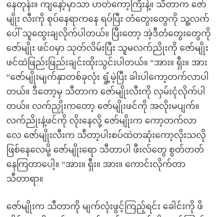
နေတုန်း။ ကျနော့်မှာသာ ဟတ်ကော့ကြီးနဲ့။ သီတာက ဇော်
မျိုး လီးကို စုပ်နေရာကနေ ရပ်ပြီး တံတွေးတွေကို သူ့လက်
ပေါ် သူထွေးချလိုက်ပါတယ်။ ပြီးတော့ အဲ့ဒီတံတွေးတွေကို
ဇော်မျိုး ဖင်ဝမှာ သုတ်လိမ်းပြီး သူမလက်ညိုးကို ဇော်မျိုး
ဖင်ထဲဖြည်းဖြည်းချင်းထိုးသွင်းပါတယ်။ “အား။ ရှီး။ အား
“ဇော်မျိုးမျက်နှာတစ်ခုလုံး ရှုံ့မဲ့ပြီး ခါးပါကော့တက်လာပါ
တယ်။ ဒီတော့မှ သီတာက ဇော်မျိုးလီးကို လှမ်းငုံလိုက်ပါ
တယ်။ လက်ညှိုးကတော့ ဇော်မျိုးဖင်ကို အလိုးမပျက်။
လက်ညိုးနဲ့ဖင်ကို လိုးနေလို့ ဇော်မျိုးက ကော့တက်လာ
လေ ဇော်မျိုးလီးက သီတာ့ပါးစပ်ထဲတဆုံးကော့လိုးသလို
ဖြစ်နေလေမို့ ဇော်မျိုးရော သီတာပါ ဖီးလ်တွေ စွတ်တတ်
နေကြတာပေါ့။ “အား။ ရှီး။ အား။ ကောင်းလိုက်တာ
သီတာရာ။
ဇော်မျိုးက သီတာကို မျက်လုံးဖွင့်ကြည့်ရင်း ခေါင်းကို ဖိ