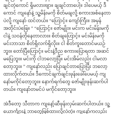
ချင်တဲ့ကောင် ရှိမလားဗျာ။ ချချင်တာပေါ့။ ဒါပေမယ့် ဒီ
ကောင် ကျနော်နဲ့ သူ့မိန်းမကို စိတ်မချလို့ စကားအစ်နေတာ
ပဲလို့ ကျနော် ထင်တယ်။ “ဟြောင့်။ ကျော်ကြီး။ အမှန်
အတိုင်းပဲဖြေ။ ” “ဟြောင့်။ ဇော်မျိုး။ မင်းက မင်းမိန်းမကို
ငါနဲ့ သဝန်တိုနေတာလား။ စိတ်ချဟြောင့်။ မင်းမိန်းမကို
မင်းဘာသာ စိတ်ရှိလက်ရှိလိုး။ ငါ စိတ်ကူးတောင်မယဉ်
ဘူး။ တော်ပြီဟြောင့်။ မင်းနဲ့ဒီည စကားပြောရတာ အဆင်
မပြေဘူး။ မင်းကို ငါဘလော့ပြီ။ မင်းအိမ်လည်း ငါမလာ
တော့ဘူး။ ” ကျနော်လည်း ပြောချင်တာပြောပြီး ဘလော့
ထားလိုက်တယ်။ ဒီကောင်ချက်ချင်းဖုန်းခေါ်ပေမယ့် ကျ
နော်မကိုင်တော့ဘူး။ နောက်ရက်တွေ ဇော်မျိုးဖုန်းဆက်ပါ
တယ်။ ကျနော်တမင်ပဲ မကိုင်တော့ဘူး။
အဲဒီတော့ သီတာက ကျနော့်ဆီဖုန်းလှမ်းဆက်ပါတယ်။ သူ့
ယောင်္ကျားနဲ့ ဘာတွေဖြစ်ထားလို့လဲတဲ့။ ကျနော်ကလည်း