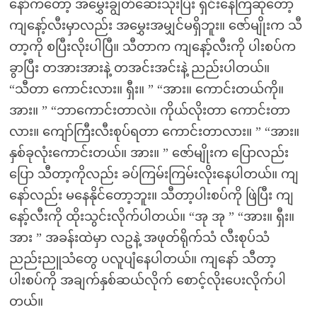
နော်ကတော့ အမွှေးချွတ်ဆေးသုံးပြီး ရှင်းနေကြဆိုတော့
ကျနော့်လီးမှာလည်း အမွှေးအမျှင်မရှိဘူး။ ဇော်မျိုးက သီ
တာ့ကို စပြီးလိုးပါပြီ။ သီတာက ကျနော့်လီးကို ပါးစပ်က
ခွာပြီး တအားအားနဲ့ တအင်းအင်းနဲ့ ညည်းပါတယ်။
“သီတာ ကောင်းလား။ ရှီး။ ” “အား။ ကောင်းတယ်ကို။
အား။ ” “ဘာကောင်းတာလဲ။ ကိုယ်လိုးတာ ကောင်းတာ
လား။ ကျော်ကြီးလီးစုပ်ရတာ ကောင်းတာလား။ ” “အား။
နှစ်ခုလုံးကောင်းတယ်။ အား။ ” ဇော်မျိုးက ပြောလည်း
ပြော သီတာ့ကိုလည်း ခပ်ကြမ်းကြမ်းလိုးနေပါတယ်။ ကျ
နော်လည်း မနေနိုင်တော့ဘူး။ သီတာ့ပါးစပ်ကို ဖြဲပြီး ကျ
နော့်လီးကို ထိုးသွင်းလိုက်ပါတယ်။ “အု အု ” “အား။ ရှီး။
အား ” အခန်းထဲမှာ လဥနဲ့ အဖုတ်ရိုက်သံ လီးစုပ်သံ
ညည်းညူသံတွေ ပလူပျံနေပါတယ်။ ကျနော် သီတာ့
ပါးစပ်ကို အချက်နှစ်ဆယ်လိုက် စောင့်လိုးပေးလိုက်ပါ
တယ်။