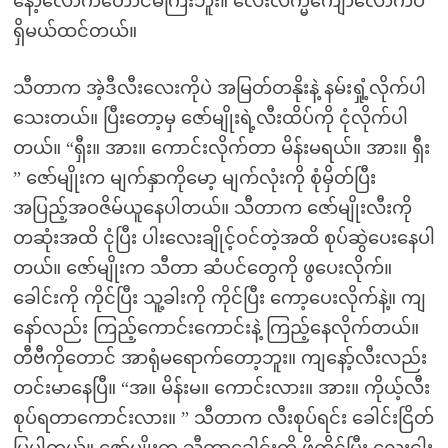
နော့်လောက်တောင်မကြီးဘူး။ လေးလက္မကျော်လောက်ပဲ
ရှိမယ်ထင်တယ်။
သီတာက အဲ့ဒီလီးလေးကိုပဲ အမြတ်တနိုးနဲ့ နမ်းရှုံ့လိုက်ပါ
သေးတယ်။ ပြီးတော့မှ ဇော်မျိုးရဲ့လီးထိပ်ကို ငုံလိုက်ပါ
တယ်။ “ရှီး။ အား။ ကောင်းလိုက်တာ မိန်းမရယ်။ အား။ ရှီး
” ဇော်မျိုးက မျက်နှာကိုမော့ မျက်လုံးကို စုံမှိတ်ပြီး
အပြည့်အဝဇိမ်ယူနေပါတယ်။ သီတာက ဇော်မျိုးလီးကို
တဆုံးအထိ ငုံပြီး ပါးလေးချိုင့်ဝင်တဲ့အထိ စုပ်ဆွဲပေးနေပါ
တယ်။ ဇော်မျိုးက သီတာ ဆံပင်တွေကို ဖွပေးလိုက်။
ခေါင်းကို ကိုင်ပြီး သူ့ခါးကို ကိုင်ပြီး ကော့ပေးလိုက်နဲ့။ ကျ
နော်လည်း ကြည့်ကောင်းကောင်းနဲ့ ကြည့်နေလိုက်တယ်။
တီဗီကိုတောင် အာရုံမရောက်တော့ဘူး။ ကျနော့်လီးလည်း
တင်းမာနေပြီ။ “အ။ မိန်းမ။ ကောင်းလား။ အား။ ကိုယ့်လီး
စုပ်ရတာကောင်းလား။ ” သီတာက လီးစုပ်ရင်း ခေါင်းငြိတ်