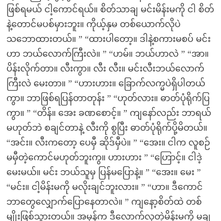
ဖြစ်ရမယ် ငါ့ကောင်ရယ်။ စိတ်သာချ မင်းမိန်းမကို ငါ စိတ်
နဲ့တောင်မပစ်မှားဘူး။ ကိုယ့်နှမ တစ်ယောက်လိုပဲ
သဘောထားတယ်။ ” “ထားပါတော့။ ဒါနဲ့စကားမစပ် မင်း
ဟာ ဘယ်လောက်ကြီးလဲ။ ” “ဟမ်။ ဘယ်ဟာလဲ ” “အာ။
ပိန်းလိုက်တာ။ လီးကွာ။ လီး လီး။ မင်းလီးဘယ်လောက်
ကြီးလဲ မေးတာ။ ” “ဟားဟား။ ခြောက်လက္မပဲရှိပါတယ်
ကွာ။ ဘာဖြစ်ရပြန်တာတုန်း ” “ဟုတ်လား။ ဓာတ်ပုံရိုက်ပြ
ကွာ။ ” “တိန်။ အေး ခဏစောင့်။ ” ကျနော်လည်း ဘာရယ်
မဟုတ်ဘဲ စချင်တာနဲ့ လီးကို စွပြီး ဓာတ်ပုံရိုက်ပို့မိတယ်။
“အင်း။ လီးကတော့ ပေမှီ ဆိုဒ်မှီပဲ။ ” “အေး။ ငါက လူစဉ်
မမှီတဲ့ကောင်မဟုတ်ဘူးကွ။ ဟားဟား ” “ဟြောင့်။ ငါဒဲ့
မေးမယ်။ မင်း ဘယ်သူမှ ပြန်မပြောနဲ့။ ” “အေး။ မေး ”
“မင်း။ ငါ့မိန်းမကို မလိုးချင်ဘူးလား။ ” “ဟာ။ ဒီကောင်
ဘာတွေလျှောက်ပြောနေတာလဲ။ ” ကျနော့စိတ်ထဲ တစ်
မျိုးဖြစ်သွားတယ်။ အမှန်က ဒီလောက်လှတဲ့မိန်းမကို မချ