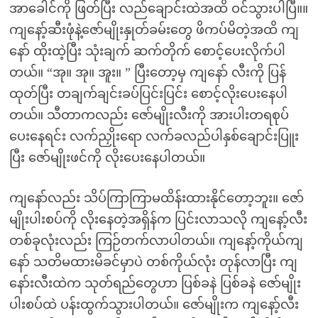
အာခေါင်ကို ဖြတ်ပြီး လည်ချောင်းထဲအထိ ဝင်သွားပါပြီ။။
ကျနော့်ဆီးဖုံနဲ့ဇော်မျိုးနှုတ်ခမ်းတွေ ဖိကပ်မိတဲ့အထိ ကျ
နော် ထိုးထဲ့ပြီး သုံးချက် ဆက်တိုက် စောင့်ပေးလိုက်ပါ
တယ်။ “အု။ အု။ အူး။ ” ပြီးတော့မှ ကျနော် လီးကို ပြန်
ထုတ်ပြီး တချက်ချင်းခပ်ပြင်းပြင်း စောင့်လိုးပေးနေပါ
တယ်။ သီတာကလည်း ဇော်မျိုးလီးကို အားပါးတရစုပ်
ပေးနေရင်း လက်ညှိုးရော လက်ခလည်ပါနှစ်ချောင်းပြူး
ပြီး ဇော်မျိုးဖင်ကို လိုးပေးနေပါတယ်။
ကျနော်လည်း သိပ်ကြာကြာမထိန်းထားနိုင်တော့ဘူး။ ဇော်
မျိုးပါးစပ်ကို လိုးနေတဲ့အရှိန်က ပြင်းလာသလို ကျနော့်လီး
တစ်ခုလုံးလည်း ကြဉ်တက်လာပါတယ်။ ကျနော့်ကိုယ်ကျ
နော် သတိမထားမိခင်မှာပဲ တစ်ကိုယ်လုံး တုန်လာပြီး ကျ
နော်းလီးထဲက သုတ်ရည်တွေဟာ ပြစ်ခနဲ ပြစ်ခနဲ ဇော်မျိုး
ပါးစပ်ထဲ ပန်းထွက်သွားပါတယ်။ ဇော်မျိုးက ကျနော့်လီး