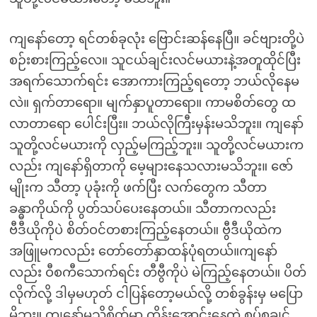
ကျနော်တော့ ရင်တစ်ခုလုံး ဗြောင်းဆန်နေပြီ။ ခင်ဗျားတို့ပဲ
စဉ်းစားကြည့်လေ။ သူငယ်ချင်းလင်မယားနဲ့အတူထိုင်ပြီး
အရက်သောက်ရင်း အောကားကြည့်ရတော့ ဘယ်လိုနေမ
လဲ။ ရှက်တာရော။ မျက်နှာပူတာရော။ ကာမစိတ်တွေ ထ
လာတာရော ပေါင်းပြီး။ ဘယ်လိုကြီးမှန်းမသိဘူး။ ကျနော်
သူတို့လင်မယားကို လှည့်မကြည့်ဘူး။ သူတို့လင်မယားက
လည်း ကျနော်ရှိတာကို မေ့များနေသလားမသိဘူး။ ဇော်
မျိုးက သီတာ့ ပုခုံးကို ဖက်ပြီး လက်တွေက သီတာ
ခန္ဓာကိုယ်ကို ပွတ်သပ်ပေးနေတယ်။ သီတာကလည်း
ဗီဒီယိုကိုပဲ စိတ်ဝင်တစားကြည့်နေတယ်။ ဗွီဒီယိုထဲက
အဖြူမကလည်း တော်တော်နှာထန်ပုံရတယ်။ကျနော်
လည်း ဝီစကီသောက်ရင်း တီဗွီကိုပဲ မဲကြည့်နေတယ်။ ပိတ်
လိုက်လို့ ဒါမှမဟုတ် ငါပြန်တော့မယ်လို့ တစ်ခွန်းမှ မပြော
မိဘူး။ ကျနော့်မသိစိတ်မှာ ကိန်းအောင်းနေတဲ့ စပ်စုချင်