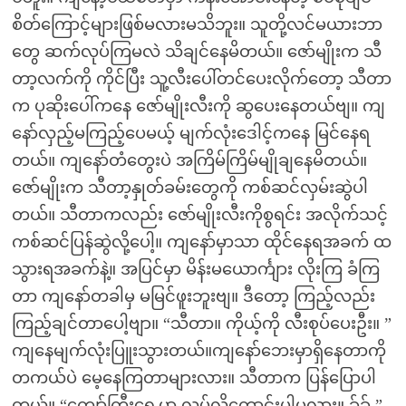
စိတ်ကြောင့်များဖြစ်မလားမသိဘူး။ သူတို့လင်မယားဘာ
တွေ ဆက်လုပ်ကြမလဲ သိချင်နေမိတယ်။ ဇော်မျိုးက သီ
တာ့လက်ကို ကိုင်ပြီး သူ့လီးပေါ်တင်ပေးလိုက်တော့ သီတာ
က ပုဆိုးပေါ်ကနေ ဇော်မျိုးလီးကို ဆွပေးနေတယ်ဗျ။ ကျ
နော်လှည့်မကြည့်ပေမယ့် မျက်လုံးဒေါင့်ကနေ မြင်နေရ
တယ်။ ကျနော်တံတွေးပဲ အကြိမ်ကြိမ်မျိုချနေမိတယ်။
ဇော်မျိုးက သီတာ့နှုတ်ခမ်းတွေကို ကစ်ဆင်လှမ်းဆွဲပါ
တယ်။ သီတာကလည်း ဇော်မျိုးလီးကိုစွရင်း အလိုက်သင့်
ကစ်ဆင်ပြန်ဆွဲလို့ပေါ့။ ကျနော်မှာသာ ထိုင်နေရအခက် ထ
သွားရအခက်နဲ့။ အပြင်မှာ မိန်းမယောင်္ကျား လိုးကြ ခံကြ
တာ ကျနော်တခါမှ မမြင်ဖူးဘူးဗျ။ ဒီတော့ ကြည့်လည်း
ကြည့်ချင်တာပေါ့ဗျာ။ “သီတာ။ ကိုယ့်ကို လီးစုပ်ပေးဦး။ ”
ကျနေမျက်လုံးပြူးသွားတယ်။ကျနော်ဘေးမှာရှိနေတာကို
တကယ်ပဲ မေ့နေကြတာများလား။ သီတာက ပြန်ပြောပါ
တယ်။ “ကျော်ကြီးရှေ့မှာ လုပ်လို့ကောင်းပါ့မလား။ ခ်ခ် ”