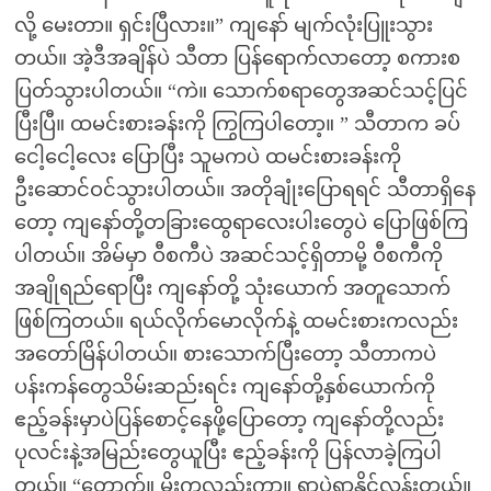
လို့ မေးတာ။ ရှင်းပြီလား။” ကျနော် မျက်လုံးပြူးသွား
တယ်။ အဲ့ဒီအချိန်ပဲ သီတာ ပြန်ရောက်လာတော့ စကားစ
ပြတ်သွားပါတယ်။ “ကဲ။ သောက်စရာတွေအဆင်သင့်ပြင်
ပြီးပြီ။ ထမင်းစားခန်းကို ကြွကြပါတော့။ ” သီတာက ခပ်
ငေါ့ငေါ့လေး ပြောပြီး သူမကပဲ ထမင်းစားခန်းကို
ဦးဆောင်ဝင်သွားပါတယ်။ အတိုချုံးပြောရရင် သီတာရှိနေ
တော့ ကျနော်တို့တခြားထွေရာလေးပါးတွေပဲ ပြောဖြစ်ကြ
ပါတယ်။ အိမ်မှာ ဝီစကီပဲ အဆင်သင့်ရှိတာမို့ ဝီစကီကို
အချိုရည်ရောပြီး ကျနော်တို့ သုံးယောက် အတူသောက်
ဖြစ်ကြတယ်။ ရယ်လိုက်မောလိုက်နဲ့ ထမင်းစားကလည်း
အတော်မြိန်ပါတယ်။ စားသောက်ပြီးတော့ သီတာကပဲ
ပန်းကန်တွေသိမ်းဆည်းရင်း ကျနော်တို့နှစ်ယောက်ကို
ဧည့်ခန်းမှာပဲပြန်စောင့်နေဖို့ပြောတော့ ကျနော်တို့လည်း
ပုလင်းနဲ့အမြည်းတွေယူပြီး ဧည့်ခန်းကို ပြန်လာခဲ့ကြပါ
တယ်။ “တောက်။ မိုးကလည်းကွာ။ ရွာပဲရွာနိုင်လွန်းတယ်။