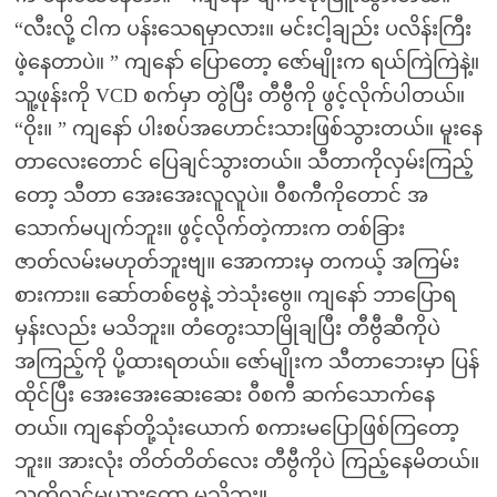
“လီးလို့ ငါက ပန်းသေရမှာလား။ မင်းငါ့ချည်း ပလိန်းကြီး
ဖဲ့နေတာပဲ။ ” ကျနော် ပြောတော့ ဇော်မျိုးက ရယ်ကြဲကြဲနဲ့။
သူ့ဖုန်းကို VCD စက်မှာ တွဲပြီး တီဗွီကို ဖွင့်လိုက်ပါတယ်။
“ဝိုး။ ” ကျနော် ပါးစပ်အဟောင်းသားဖြစ်သွားတယ်။ မူးနေ
တာလေးတောင် ပြေချင်သွားတယ်။ သီတာကိုလှမ်းကြည့်
တော့ သီတာ အေးအေးလူလူပဲ။ ဝီစကီကိုတောင် အ
သောက်မပျက်ဘူး။ ဖွင့်လိုက်တဲ့ကားက တစ်ခြား
ဇာတ်လမ်းမဟုတ်ဘူးဗျ။ အောကားမှ တကယ့် အကြမ်း
စားကား။ ဆော်တစ်ဗွေနဲ့ ဘဲသုံးဗွေ။ ကျနော် ဘာပြောရ
မှန်းလည်း မသိဘူး။ တံတွေးသာမြိုချပြီး တီဗွီဆီကိုပဲ
အကြည့်ကို ပို့ထားရတယ်။ ဇော်မျိုးက သီတာဘေးမှာ ပြန်
ထိုင်ပြီး အေးအေးဆေးဆေး ဝီစကီ ဆက်သောက်နေ
တယ်။ ကျနော်တို့သုံးယောက် စကားမပြောဖြစ်ကြတော့
ဘူး။ အားလုံး တိတ်တိတ်လေး တီဗွီကိုပဲ ကြည့်နေမိတယ်။
သူတို့လင်မယားတော့ မသိဘူး။