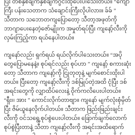
ပြီး တစ်နှစ်ချက်နှစ်ချက်ဂွင်းထုပေးပါသေးတယ်။ “ကျော်
ကြီး ပန်းသေတာက သံချောင်းကြီးလိုပါလား။ ခ်ခ် ”
သီတာက သဘောတကျပြောတော့ သီတာ့အဖုတ်ကို
ဘာဂျာပေးနေတဲ့ဇော်မျိုးက အမှုတ်ရပ်ပြီး ကျနော့်လီးကို
လှမ်းကြည့်ကာ ရယ်နေပါတယ်။
ကျနော်လည်း ရှက်ရယ် ရယ်လိုက်ပါသေးတယ်။ “အပို
တွေပြောမနေနဲ့။ စုပ်ရင်လည်း စုပ်ဟာ ” ကျနော့် စကားဆုံး
တော့ သီတာက ကျနော့်ကို ငြုတုတုနဲ့ မျက်စောင်းထိုးပါ
တယ်။ ပြီးတော့ ကျနော့်လီးကို ဒစ်မြုပ်တဲ့အထိ ငုံပြီး ဒစ်
အရင်းတွေကို လျှာထိပ်လေးနဲ့ ဝိုက်ကလိပေးပါတယ်။
“ရှီး၊၊ အား ” ကောင်းလိုက်တာဗျာ။ ကျနော် မျက်လုံးစုံမှိတ်
ပြီး ဇိမ်ယူနေလိုက်ပါတယ်။ သီတာက ဖြည်းဖြည်းချင်း
လီးကို ဝင်သရွေ့စုပ်စွဲပေးပါတယ်။ ခြောက်ချက်လောက်
စုပ်စွဲပြီးတာနဲ့ သီတာ ကျနော့်လီးကို အရင်းအထိရောက်