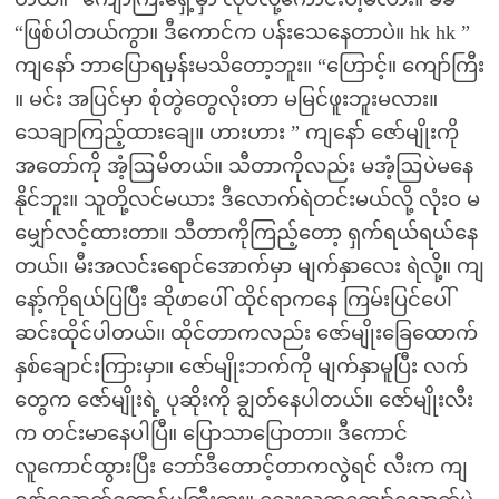
“ဖြစ်ပါတယ်ကွာ။ ဒီကောင်က ပန်းသေနေတာပဲ။ hk hk ”
ကျနော် ဘာပြောရမှန်းမသိတော့ဘူး။ “ဟြောင့်။ ကျော်ကြီး
။ မင်း အပြင်မှာ စုံတွဲတွေလိုးတာ မမြင်ဖူးဘူးမလား။
သေချာကြည့်ထားချေ။ ဟားဟား ” ကျနော် ဇော်မျိုးကို
အတော်ကို အံ့ဩမိတယ်။ သီတာကိုလည်း မအံ့ဩပဲမနေ
နိုင်ဘူး။ သူတို့လင်မယား ဒီလောက်ရဲတင်းမယ်လို့ လုံးဝ မ
မျှော်လင့်ထားတာ။ သီတာကိုကြည့်တော့ ရှက်ရယ်ရယ်နေ
တယ်။ မီးအလင်းရောင်အောက်မှာ မျက်နှာလေး ရဲလို့။ ကျ
နော့်ကိုရယ်ပြပြီး ဆိုဖာပေါ် ထိုင်ရာကနေ ကြမ်းပြင်ပေါ်
ဆင်းထိုင်ပါတယ်။ ထိုင်တာကလည်း ဇော်မျိုးခြေထောက်
နှစ်ချောင်းကြားမှာ။ ဇော်မျိုးဘက်ကို မျက်နှာမူပြီး လက်
တွေက ဇော်မျိုးရဲ့ ပုဆိုးကို ချွတ်နေပါတယ်။ ဇော်မျိုးလီး
က တင်းမာနေပါပြီ။ ပြောသာပြောတာ။ ဒီကောင်
လူကောင်ထွားပြီး ဘော်ဒီတောင့်တာကလွဲရင် လီးက ကျ