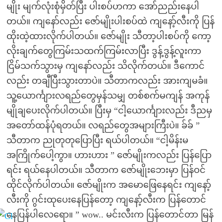
မျိုး မျက်လုံးစုံမှိတ်ပြီး ပါးစပ်ဟကာ အော်ညည်းနေပါ
တယ်။ ကျနော်လည်း ဇော်မျိုးပါးစပ်ထဲ ကျနော့်လီးကို ပြန်
ထိုးထဲ့ထားလိုက်ပါတယ်။ ဇော်မျိုး သီတာ့ပါးစပ်ကို ကော့
လိုးချက်တွေကြမ်းသထက်ကြမ်းလာပြီး ဒွန့်ဒွန့်လူးကာ
ငြိမ်သက်သွားမှ ကျနော်လည်း သိလိုက်တယ်။ ဒီကောင်
လည်း တချီပြီးသွားတာပဲ။ သီတာကလည်း အားကျမခံ။
သူ့ယောင်္ကျားလရည်တွေမှန်သမျှ တစ်စက်မကျန် အကုန်
မျိုချပေးလိုက်ပါတယ်။ ပြီးမှ “ငါ့ယောင်္ကျားလည်း ဒီညမှ
အတော်ထန်ပုံရတယ်။ လရည်တွေအများကြီးပဲ။ ခ်ခ် ”
သီတာက ညုတုတုပြောပြီး ရယ်ပါတယ်။ “ငါ့မိန်းမ
အကြိုက်ပေါ့ကွာ။ ဟားဟား ” ဇော်မျိုးကလည်း ပြန်ပြော
ရင်း ရယ်နေပါတယ်။ သီတာက ဇော်မျိုးဘေးမှာ ပြန်ဝင်
ထိုင်လိုက်ပါတယ်။ ဇော်မျိုးက အမောဖြေနေရင်း ကျနော့်
လီးကို ဂွင်းထုပေးနေပြန်တော့ ကျနော့်လီးက ပြန်တောင်
နေပြန်ပါလေရော။ ” wow.. မင်းလီးက ပြန်တောင်တာ မြန်