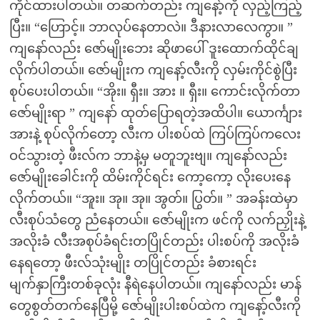
ကိုင်ထားပါတယ်။ တဆက်တည်း ကျနော့်ကို လှည့်ကြည့်
ပြီး။ “ဟြောင့်။ ဘာလုပ်နေတာလဲ။ ဒီနားလာလေကွာ။ ”
ကျနော်လည်း ဇော်မျိုးဘေး ဆိုဖာပေါ် ဒူးထောက်ထိုင်ချ
လိုက်ပါတယ်။ ဇော်မျိုးက ကျနော့်လီးကို လှမ်းကိုင်စွဲပြီး
စုပ်ပေးပါတယ်။ “အိုး။ ရှီး။ အား ။ ရှီး။ ကောင်းလိုက်တာ
ဇော်မျိုးရာ ” ကျနော် ထုတ်ပြောရတဲ့အထိပါ။ ယောင်္ကျား
အားနဲ့ စုပ်လိုက်တော့ လီးက ပါးစပ်ထဲ ကြပ်ကြပ်ကလေး
ဝင်သွားတဲ့ ဖီးလ်က ဘာနဲ့မှ မတူဘူးဗျ။ ကျနော်လည်း
ဇော်မျိုးခေါင်းကို ထိမ်းကိုင်ရင်း ကော့ကော့ လိုးပေးနေ
လိုက်တယ်။ “အူး။ အု။ အု။ အွတ်။ ပြွတ်။ ” အခန်းထဲမှာ
လီးစုပ်သံတွေ ညံနေတယ်။ ဇော်မျိုးက ဖင်ကို လက်ညှိုးနဲ့
အလိုးခံ လီးအစုပ်ခံရင်းတပြိုင်တည်း ပါးစပ်ကို အလိုးခံ
နေရတော့ ဖီးလ်သုံးမျိုး တပြိုင်တည်း ခံစားရင်း
မျက်နှာကြီးတစ်ခုလုံး နီရဲနေပါတယ်။ ကျနော်လည်း မာန်
တွေစွတ်တက်နေပြီမို့ ဇော်မျိုးပါးစပ်ထဲက ကျနော့်လီးကို