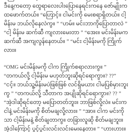
ဒီနေ့ကတော့ ထွေရာလေးပါးပြောနေရင်းကနေ ဇော်မျိုးက
ထဖောက်တယ်။ “ဟြောင့်။ ငါမင်းကို မေးစရာရှိတယ်။ ငါ့
မိန်းမ ဘယ်လိုနေလဲကွ။ ” “ဟမ်။ မင်းဘာကိုပြောတာလဲ ”
“ငါ့ မိန်းမ ဆက်ဆီ ကျလားမေးတာ ” “အေး။ မင်းမိန်းမက
ဆက်ဆီ အကျလွန်နေတယ်။ ” “မင်း ငါ့မိန်းမကို ကြိုက်
လား။
“OMG မင်းမိန်းမကို ငါက ကြိုက်စရာလားကွ။ ”
“တကယ်လို့ ငါ့မိန်းမ မဟုတ်ဘူးဆိုရင်ရောကွာ။? ??”
“ငင့်။ ဘယ်သူ့မိန်းမပဲဖြစ်ဖြစ် လင်ရှိမယား ငါမပြစ်မှားဘူး
ကွ ” “တကယ်လို့ သီတာက အပျိုဆိုရင်ရောကွာ။? ?? ”
“အဲ့ဒါဆိုရင်တော့ မပြောတတ်ဘူး။ ဘာဖြစ်လို့လဲ။ မင်းက
ငါနဲ့ မင်းမိန်းမကို စိတ်မချလို့လား။ ” “အာ။ ငါက မင်းကို
သာ ငါ့မိန်းမနဲ့ စိတ်ချတာကွ။ တခြားလူဆို စိတ်မချဘူး။
အဲ့ဒါကြောင့် ပွင့်ပွင်းလင်းလင်းမေးနေတာ။ ” “ဟားဟား။