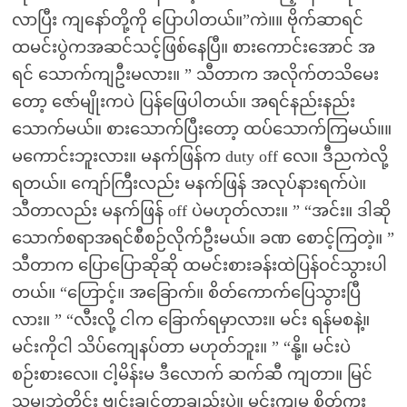
လာပြီး ကျနော်တို့ကို ပြောပါတယ်။”ကဲ။။ ဗိုက်ဆာရင်
ထမင်းပွဲကအဆင်သင့်ဖြစ်နေပြီ။ စားကောင်းအောင် အ
ရင် သောက်ကျဦးမလား။ ” သီတာက အလိုက်တသိမေး
တော့ ဇော်မျိုးကပဲ ပြန်ဖြေပါတယ်။ အရင်နည်းနည်း
သောက်မယ်။ စားသောက်ပြီးတော့ ထပ်သောက်ကြမယ်။။
မကောင်းဘူးလား။ မနက်ဖြန်က duty off လေ။ ဒီညကဲလို့
ရတယ်။ ကျော်ကြီးလည်း မနက်ဖြန် အလုပ်နားရက်ပဲ။
သီတာလည်း မနက်ဖြန် off ပဲမဟုတ်လား။ ” “အင်း။ ဒါဆို
သောက်စရာအရင်စီစဉ်လိုက်ဦးမယ်။ ခဏ စောင့်ကြတဲ့။ ”
သီတာက ပြောပြောဆိုဆို ထမင်းစားခန်းထဲပြန်ဝင်သွားပါ
တယ်။ “ဟြောင့်။ အခြောက်။ စိတ်ကောက်ပြေသွားပြီ
လား။ ” “လီးလို့ ငါက ခြောက်ရမှာလား။ မင်း ရန်မစနဲ့။
မင်းကိုငါ သိပ်ကျေနပ်တာ မဟုတ်ဘူး။ ” “နို့။ မင်းပဲ
စဉ်းစားလေ။ ငါ့မိန်းမ ဒီလောက် ဆက်ဆီ ကျတာ။ မြင်
သမျှဘဲတိုင်း ဗျင်းချင်တာချည်းပဲ။ မင်းကျမှ စိတ်ကူး