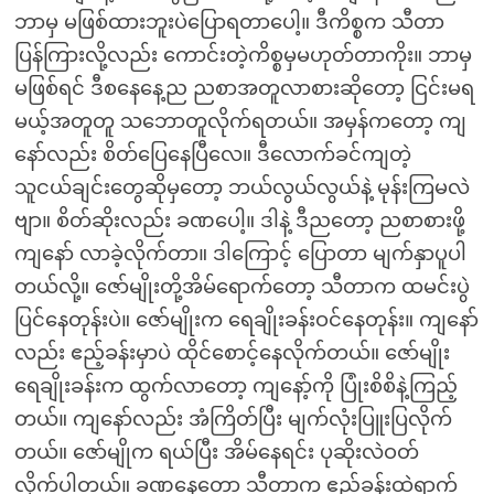
ဘာမှ မဖြစ်ထားဘူးပဲပြောရတာပေါ့။ ဒီကိစ္စက သီတာ
ပြန်ကြားလို့လည်း ကောင်းတဲ့ကိစ္စမှမဟုတ်တာကိုး။ ဘာမှ
မဖြစ်ရင် ဒီစနေနေ့ည ညစာအတူလာစားဆိုတော့ ငြင်းမရ
မယ့်အတူတူ သဘောတူလိုက်ရတယ်။ အမှန်ကတော့ ကျ
နော်လည်း စိတ်ပြေနေပြီလေ။ ဒီလောက်ခင်ကျတဲ့
သူငယ်ချင်းတွေဆိုမှတော့ ဘယ်လွယ်လွယ်နဲ့ မုန်းကြမလဲ
ဗျာ။ စိတ်ဆိုးလည်း ခဏပေါ့။ ဒါနဲ့ ဒီညတော့ ညစာစားဖို့
ကျနော် လာခဲ့လိုက်တာ။ ဒါကြောင့် ပြောတာ မျက်နှာပူပါ
တယ်လို့။ ဇော်မျိုးတို့အိမ်ရောက်တော့ သီတာက ထမင်းပွဲ
ပြင်နေတုန်းပဲ။ ဇော်မျိုးက ရေချိုးခန်းဝင်နေတုန်း။ ကျနော်
လည်း ဧည့်ခန်းမှာပဲ ထိုင်စောင့်နေလိုက်တယ်။ ဇော်မျိုး
ရေချိုးခန်းက ထွက်လာတော့ ကျနော့်ကို ပြုံးစိစိနဲ့ကြည့်
တယ်။ ကျနော်လည်း အံကြိတ်ပြီး မျက်လုံးပြူးပြလိုက်
တယ်။ ဇော်မျိုက ရယ်ပြီး အိမ်နေရင်း ပုဆိုးလဲဝတ်
လိုက်ပါတယ်။ ခဏနေတော့ သီတာက ဧည့်ခန်းထဲရာက်