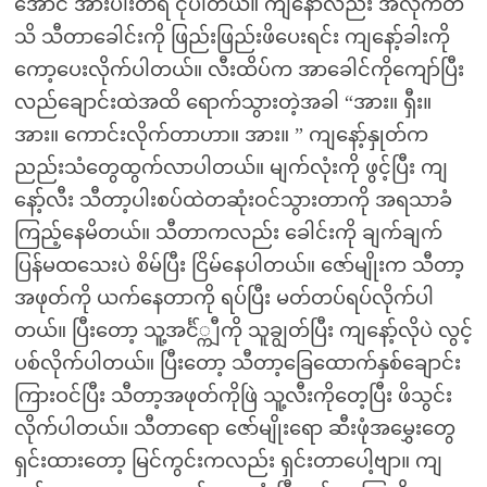
အောင် အားပါးတရ ငုံပါတယ်။ ကျနော်လည်း အလိုက်တ
သိ သီတာခေါင်းကို ဖြည်းဖြည်းဖိပေးရင်း ကျနော့်ခါးကို
ကော့ပေးလိုက်ပါတယ်။ လီးထိပ်က အာခေါင်ကိုကျော်ပြီး
လည်ချောင်းထဲအထိ ရောက်သွားတဲ့အခါ “အား။ ရှီး။
အား။ ကောင်းလိုက်တာဟာ။ အား။ ” ကျနော့်နှုတ်က
ညည်းသံတွေထွက်လာပါတယ်။ မျက်လုံးကို ဖွင့်ပြီး ကျ
နော့်လီး သီတာ့ပါးစပ်ထဲတဆုံးဝင်သွားတာကို အရသာခံ
ကြည့်နေမိတယ်။ သီတာကလည်း ခေါင်းကို ချက်ချက်
ပြန်မထသေးပဲ စိမ်ပြီး ငြိမ်နေပါတယ်။ ဇော်မျိုးက သီတာ့
အဖုတ်ကို ယက်နေတာကို ရပ်ပြီး မတ်တပ်ရပ်လိုက်ပါ
တယ်။ ပြီးတော့ သူ့အင်္င်္ကျီကို သူချွတ်ပြီး ကျနော့်လိုပဲ လွင့်
ပစ်လိုက်ပါတယ်။ ပြီးတော့ သီတာ့ခြေထောက်နှစ်ချောင်း
ကြားဝင်ပြီး သီတာ့အဖုတ်ကိုဖြဲ သူ့လီးကိုတေ့ပြီး ဖိသွင်း
လိုက်ပါတယ်။ သီတာရော ဇော်မျိုးရော ဆီးဖုံအမွှေးတွေ
ရှင်းထားတော့ မြင်ကွင်းကလည်း ရှင်းတာပေါ့ဗျာ။ ကျ