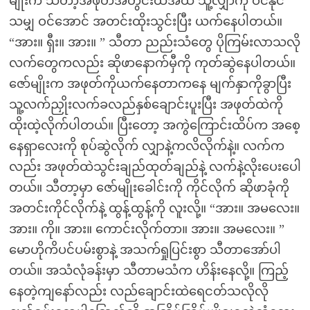
မျိုးက သီတာ့အဖုတ်အတွင်းထဲအထိ သူ့လျှာကို ဝင်နိုင်
သမျှ ဝင်အောင် အတင်းထိုးသွင်းပြီး ယက်နေပါတယ်။
“အား။ ရှီး။ အား။ ” သီတာ ညည်းသံတွေ ပိုကြမ်းလာသလို
လက်တွေကလည်း ဆိုဖာနောက်မှီကို ကုတ်ဆွဲနေပါတယ်။
ဇော်မျိုးက အဖုတ်ကိုယက်နေတာကနေ မျက်နှာကိုခွာပြီး
သူ့လက်ညှိုးလက်ခလည်နှစ်ချောင်းပူးပြီး အဖုတ်ထဲကို
ထိုးထဲ့လိုက်ပါတယ်။ ပြီးတော့ အကွဲကြောင်းထိပ်က အစေ့
နေရှာလေးကို စုပ်ဆွဲလိုက် လျှာနဲ့ကလိလိုက်နဲ့။ လက်က
လည်း အဖုတ်ထဲသွင်းချည်ထုတ်ချည်နဲ့ လက်နဲ့လိုးပေးပေါ
တယ်။ သီတာ့မှာ ဇော်မျိုးခေါင်းကို ကိုင်လိုက် ဆိုဖာခုံကို
အတင်းကိုင်လိုက်နဲ့ ထွန့်ထွန့်ကို လူးလို့။ “အား။ အမလေး။
အား။ ကို။ အား။ ကောင်းလိုက်တာ။ အား။ အမလေး။ ”
မောဟိုကိပင်ပမ်းစွာနဲ့ အသက်ရှုပြင်းစွာ သီတာအော်ပါ
တယ်။ အသံလုံခန်းမှာ သီတာမသံက ဟိန်းနေလို့။ ကြည့်
နေတဲ့ကျနော်လည်း လည်ချောင်းထဲရေငတ်သလိုလို