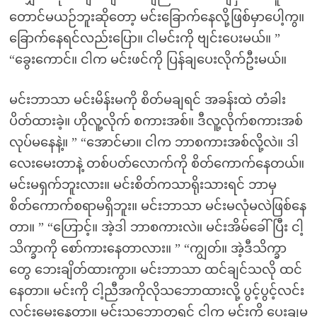
တောင်မယဉ်ဘူးဆိုတော့ မင်းခြောက်နေလို့ဖြစ်မှာပေါ့ကွ။
ခြောက်နေရင်လည်းပြော။ ငါမင်းကို ဗျင်းပေးမယ်။ ”
“ခွေးကောင်။ ငါက မင်းဖင်ကို ပြန်ချပေးလိုက်ဦးမယ်။
မင်းဘာသာ မင်းမိန်းမကို စိတ်မချရင် အခန်းထဲ တံခါး
ပိတ်ထားခဲ့။ ဟိုလူ့လိုက် စကားအစ်။ ဒီလူ့လိုက်စကားအစ်
လုပ်မနေနဲ့။ ” “အောင်မာ။ ငါက ဘာစကားအစ်လို့လဲ။ ဒါ
လေးမေးတာနဲ့ တစ်ပတ်လောက်ကို စိတ်ကောက်နေတယ်။
မင်းမရှက်ဘူးလား။ မင်းစိတ်ကသာရိုးသားရင် ဘာမှ
စိတ်ကောက်စရာမရှိဘူး။ မင်းဘာသာ မင်းမလုံမလဲဖြစ်နေ
တာ။ ” “ဟြောင့်။ အဲ့ဒါ ဘာစကားလဲ။ မင်းအိမ်ခေါ်ပြီး ငါ့
သိက္ခာကို စော်ကားနေတာလား။ ” “ကျွတ်။ အဲ့ဒီသိက္ခာ
တွေ ဘေးချိတ်ထားကွာ။ မင်းဘာသာ ထင်ချင်သလို ထင်
နေတာ။ မင်းကို ငါ့ညီအကိုလိုသဘောထားလို့ ပွင့်ပွင့်လင်း
လင်းမေးနေတာ။ မင်းသဘောတူရင် ငါက မင်းကို ပေးချမ