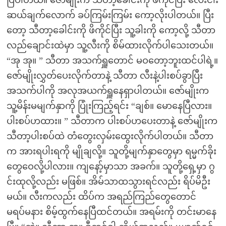
ပြပါတယ်။ ဇော်မျိုးက သီတာ့ခေါင်းကို ဖိကိုင်ပြီး လေးငါး
ဆယ်ချက်လောက် ခပ်ကြမ်းကြမ်း ကော့လိုးပါတယ်။ ပြီး
တော့ သီတာ့ခေါင်းကို ဖိကိုင်ပြီး သူ့ခါးကို ကော့လို့ သီတာ
လည်ချောင်းထဲမှာ သူ့လီးကို စိမ်ထားလိုက်ပါသေးတယ်။
“အု အု။ ” သီတာ အသက်ရှူတောင် မဝတော့ဘူးထင်ပါရဲ့။
ဇော်မျိုးလွှတ်ပေးလိုက်တာနဲ့ သီတာ လီးနဲ့ပါးစပ်ခွာပြီး
အသက်ပါကို အလုအယက်ရှူနေရှာပါတယ်။ ဇော်မျိုးက
သူ့မိန်းမမျက်နှာကို ပြုံးကြည့်ရင်း “ချစ်။ မောနေပြီလား။
ပါးစပ်ဟထား။ ” သီတာက ပါးစပ်ဟပေးတာနဲ့ ဇော်မျိုးက
သီတာ့ပါးစပ်ထဲ တံတွေးလှမ်းထွေးလိုက်ပါတယ်။ သီတာ
က အားရပါးရကို မျိုချလို့။ သူတို့မျက်နှာတွေမှာ ရမ္မက်ခိုး
တွေဝေလို့ပါလား။ ကျနော့်မှာသာ အခက်။ သူတို့ရှေ့မှာ ဂွ
င်းထုလို့လည်း မဖြစ်။ အိမ်သာထသွားရင်လည်း ရိပ်မိဦး
မယ်။ လီးကလည်း ထိပ်က အရည်ကြည်တွေတောင်
မရပ်မနား စိမ့်ထွက်နေပြီထင်တယ်။ အရမ်းကို တင်းမာနေ