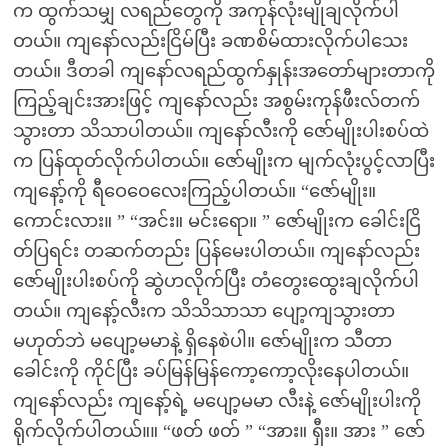
က ထွက်သမျှ လရည်တွေကို အကုန်လုံးမျိုချလိုက်ပါ
တယ်။ ကျနော်လည်းငြိမ်ပြီး ခဏစိမ်ထားလိုက်ပါသေး
တယ်။ ဒီတခါ ကျနော်လရည်ထွက်နှုန်းအတော်များတာကို
ကြည့်ချင်းအားဖြင့် ကျနော်လည်း အစွမ်းကုန်ဖီးလ်တက်
သွားတာ သိသာပါတယ်။ ကျနော်လီးကို ဇော်မျိုးပါးစပ်ထဲ
က ပြန်ထုတ်လိုက်ပါတယ်။ ဇော်မျိုးက မျက်လုံးပွင့်လာပြီး
ကျနော့်ကို ရီဝေဝေလေးကြည့်ပါတယ်။ “ဇော်မျိုး။
ကောင်းလား။ ” “အင်း။ မင်းရော။ ” ဇော်မျိုးက ခေါင်းငြိ
တ်ပြရင်း တဆက်တည်း ပြန်မေးပါတယ်။ ကျနော်လည်း
ဇော်မျိုးပါးစပ်ကို ဆွဲဟလိုက်ပြီး တံတွေးထွေးချလိုက်ပါ
တယ်။ ကျနော့်လီးက သိသိသာသာ ပျော့ကျသွားတာ
မဟုတ်ဘဲ မပျော့မမာနဲ့ ရှိနေစဲပါ။ ဇော်မျိုးက သီတာ
ခေါင်းကို ကိုင်ပြီး ခပ်မြန်မြန်ကော့ကော့လိုးနေပါတယ်။
ကျနော်လည်း ကျနော့်ရဲ့ မပျော့မမာ လီးနဲ့ ဇော်မျိုးပါးကို
ရိုက်လိုက်ပါတယ်။။ “ဖတ် ဖတ် ” “အား။ ရှီး။ အား ” ဇော်