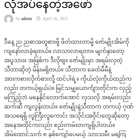
လိုအပ်နေတဲ့အဖော်
by
admin
April 16, 2021
ဒီနေ့ ည ညစာအတူစားဖို့ ဖိတ်ထားတာမို့ ဇော်မျိုးအိမ်ကို
ကျနော်လာခဲ့ရတယ်။ လာသာလာရတာ။ မျက်နှာတော့
အပူသား။ အဖြစ်က ဒီလိုဗျ။ ဇော်မျိုးမှာ အရမ်းလှတဲ့
သီတာဆိုတဲ့ မိန်းမရှိတယ်။ သီတာက ခေတ်မီမီနဲ့
အားကစားလိုက်စားလို့ ထင်ပါရဲ့။ ကိုယ်လုံးကိုယ်ထည်က
လည်း တကယ့်ရှယ်ပဲ။ မြင်သမျှယောင်္ကျားတိုင်းက လှည့်
မကြည့်ဘဲ မနေနိုင်လောက်အောင် လှသလို အရမ်းလည်း
ဆက်ဆီ ကျလွန်းတယ်။ ဇော်မျိုးနဲ့သီတာက တကယ့် ဂုဏ်
အသရေရှိ လူကြီးလူကောင်း အသိုင်းအဝိုင်းတွေဆိုတော့
အနေအထိုင်ကလည်း စည်းကမ်းတကျရှိပါတယ်။
အိမ်ထောင်သက် ၈ နှစ်ကျော်ပေမယ့် သားသမီး မရကြ