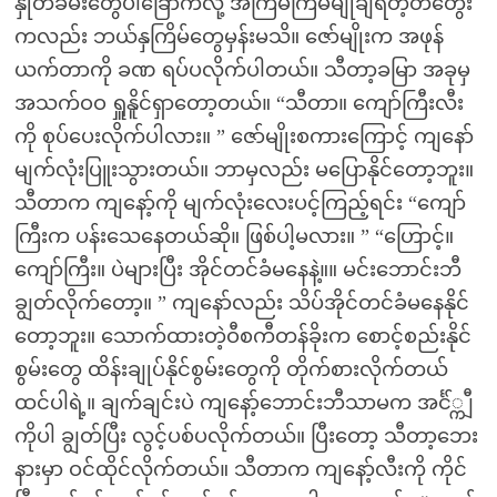
နှုတ်ခမ်းတွေပါခြောက်လို့ အကြိမ်ကြိမ်မျိုချရတဲ့တံတွေး
ကလည်း ဘယ်နှကြိမ်တွေမှန်းမသိ။ ဇော်မျိုးက အဖုန်
ယက်တာကို ခဏ ရပ်ပလိုက်ပါတယ်။ သီတာ့ခမြာ အခုမှ
အသက်ဝဝ ရှူနိူင်ရှာတော့တယ်။ “သီတာ။ ကျော်ကြီးလီး
ကို စုပ်ပေးလိုက်ပါလား။ ” ဇော်မျိုးစကားကြောင့် ကျနော်
မျက်လုံးပြူးသွားတယ်။ ဘာမှလည်း မပြောနိုင်တော့ဘူး။
သီတာက ကျနော့်ကို မျက်လုံးလေးပင့်ကြည့်ရင်း “ကျော်
ကြီးက ပန်းသေနေတယ်ဆို။ ဖြစ်ပါ့မလား။ ” “ဟြောင့်။
ကျော်ကြီး။ ပဲများပြီး အိုင်တင်ခံမနေနဲ့။။ မင်းဘောင်းဘီ
ချွတ်လိုက်တော့။ ” ကျနော်လည်း သိပ်အိုင်တင်ခံမနေနိုင်
တော့ဘူး။ သောက်ထားတဲ့ဝီစကီတန်ခိုးက စောင့်စည်းနိုင်
စွမ်းတွေ ထိန်းချုပ်နိုင်စွမ်းတွေကို တိုက်စားလိုက်တယ်
ထင်ပါရဲ့။ ချက်ချင်းပဲ ကျနော့်ဘောင်းဘီသာမက အင်္င်္ကျီ
ကိုပါ ချွတ်ပြီး လွင့်ပစ်ပလိုက်တယ်။ ပြီးတော့ သီတာ့ဘေး
နားမှာ ဝင်ထိုင်လိုက်တယ်။ သီတာက ကျနော့်လီးကို ကိုင်