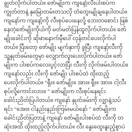
ချွတ်လိုက်ပါတယ်။ ဇော်မျိုးက ကျနော့်လီးပါးစပ်က
ကျွတ်တာနဲ့ နှမြောတမ်းတသလို တံတွေးမျိုချနေပါတယ်။
ကျနော်က ကျနော့်ကို လီးစုပ်ပေးနေလို့ ဘေးတစောင်း ဖြစ်
နေတဲ့ဇော်မျိုးကိုယ်ကို မတ်မတ်ပြန်ထူလိုက်ပါတယ်။ ဇော်
မျိုးခေါင်းကို ဆိုဖာနောက်မှီပေါ် လှန်တင်ပေးလိုက်ပါ
တယ်။ ပြီးတော့ ဇော်မျိုး မျက်နှာကို ခွပြီး ကျနော့်လီးကို
သူ့နှုတ်ခမ်းတွေမှာ လျှောက်လူးပေးလိုက်ပါတယ်။ ဇော်
မျိုးက ပါးစပ်ကလေးပွင့်လာပြီး လီးကို လိုက်ဖမ်းပါတယ်။
ကျနော်လည်း လီးကို ဇော်မျိုး ပါးစပ်ထဲ ထိုးထည့်
ပေးလိုက်ပါတယ်။ “ရှီး။ ဇော်မျိုး။ အား။ ရှီး။ အား။ ငါ့လီး
စုပ်လို့ကောင်းလား။ ” ဇော်မျိုးက လီးစုပ်နေရင်း
ခေါင်းညိတ်ပြပါတယ်။ ကျနော် နှုတ်ခမ်းကို လျှာနဲ့သပ်
ရင်း “အေး။ ငါနည်းနည်းကြမ်းမယ်နော် ” ဇော်မျိုးက
ခေါင်းညိတ်ပြတာနဲ့ ကျနော် ဇော်မျိုးပါးစပ်ထဲ လီးကို တ
ဆုံးအထိ ထိုးထည့်လိုက်ပါတယ်။ လီး နွေးထွေးနူးညံ့စွာပဲ