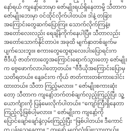
နော်ရယ် ကျနော့်ဘေးမှာ ဇော်မျိုးရယ်ရှိနေတာမို့ သီတာက
ဇော်မျိုးဘေးမှာ ဝင်ထိုင်လိုက်ပါတယ်။ ဒါနဲ့ တခြား
အကြောင်းတွေဆက်ပြောကြ။ သောက်လိုက်ကြနဲ့။
အတော်လေးလည်း ရေချိန်ကိုက်နေပါပြီ။ သီတာလည်း
အတော်သောက်နိုင်တာပဲ။ အခုထိ မျက်နှာတစ်ချက်မ
ပျက်သေးဘူး။ စကားတွေထွေရာလေးပါးပြောရင်းက
ဗီဒီယို ဇာတ်ကားတွေအကြောင်းရောက်သွားတော့ ဇော်မျိုး
က ဗွေဖောက်လာပါတော့တယ်။ “ဗီဒီယိုအကြောင်းပြောမှ
သတိရတယ်။ နေ့ခင်းက ကိုယ် ဇာတ်ကားတစ်ကားဒေါင်း
ထားတယ်။ သီတာ ကြည့်မလား။ ” ဇော်မျိုးစကားဆုံး
တော့ သီတာက ကျနော့်ဘက်တစ်ချက်လှည့်ကြည့်ပြီး သူ့
ယောင်္ကျားကို ပြန်မေးလိုက်ပါတယ်။ “ကျော်ကြီးရှိနေတာ
ကြည့်လို့ဖြစ်ပါ့မလား။ ” ဇော်မျိုးက ကျနော့်ကို
ပြောင်ချော်ချော်နဲ့လှမ်းကြည့်ပြီး “ဖြစ်ပါတယ်။ ဒီကောင်
က ပန်းသေနေတာ။ ” ကျနော် မျက်လုံးပြူးသွားတယ်။