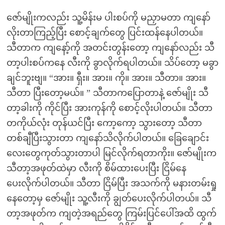
ဇော်မျိုးကလည်း သူ့မိန်းမ ပါးစပ်ကို မညှာမတာ ကျနော်
လိုးတာကြည့်ပြီး စောင့်ချက်တွေ ပြင်းထန်နေပါတယ်။
သီတာက ကျနော့်ကို အတင်းတွန်းတော့ ကျနော်လည်း သီ
တာ့ပါးစပ်ကနေ လီးကို ခွာလိုက်ရပါတယ်။ သိပ်တော့ မခွာ
ချင်ဘူးဗျ။ “အား။ ရှီး။ အား။ ကို။ အား။ သီတာ။ အား။
သီတာ ပြီးတော့မယ်။ ” သီတာကပြောတာနဲ့ ဇော်မျိုး သီ
တာ့ခါးကို ကိုင်ပြီး အားကုန်ကို စောင့်လိုးပါတယ်။ သီတာ
တကိုယ်လုံး တုန်ယင်ပြီး ကော့ကော့ သွားတော့ သီတာ
တစ်ချီပြီးသွားတာ ကျနော်သိလိုက်ပါတယ်။ ခြေချောင်း
လေးတွေကုတ်သွားတာပါ မြင်လိုက်ရတာကိုး။ ဇော်မျိုးက
သီတာ့အဖုတ်ထဲမှာ လီးကို စိမ်ထားပေးပြီး ငြိမ်နေ
ပေးလိုက်ပါတယ်။ သီတာ ငြိမ်ပြီး အသက်ကို မနားတမ်းရှု
နေတော့မှ ဇော်မျိုး သူ့လီးကို ချွတ်ပေးလိုက်ပါတယ်။ သီ
တာ့အဖုတ်က ကျတဲ့အရည်တွေ ကြမ်းပြင်ပေါ်အထိ ထွက်