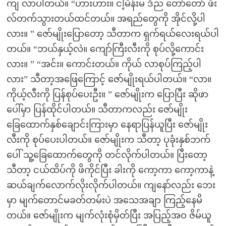
ကျ လာပါတယ်။ “ဟားဟား။ ငါ့မိန်းမ ဒီည တော်တော် ဖီး
လ်တက်သွားတယ်ထင်တယ်။ အရည်တွေကို အိုင်လို့ပါ
လား။ ” ဇော်မျိုးပြောတော့ သီတာက ရှက်ရယ်လေးရယ်ပါ
တယ်။ “ဘယ်နှယ့်လဲ။ ကျော်ကြီးလီးကို စုပ်လို့ကောင်း
လား။ ” “အင်း။ ကောင်းတယ်။ ကိုယ် လာစုပ်ကြည့်ပါ
လား” သီတာ့အဖြေကြောင့် ဇော်မျိုးရယ်ပါတယ်။ “လာ။
ကိုယ့်လီးကို ပြန်စုပ်ပေးဦး။ ” ဇော်မျိုးက ပြောပြီး ဆိုဖာ
ပေါ်မှာ ပြန်ထိုင်ပါတယ်။ သီတာကလည်း ဇော်မျိုး
ခြေထောက်နှစ်ချောင်းကြားမှာ နေရာပြန်ယူပြီး ဇော်မျိုး
လီးကို စုပ်ပေးပါတယ်။ ဇော်မျိုးက သီတာ့ ပုခုံးနှစ်ဘက်
ပေါ် သူ့ခြေထောက်တွေကို တင်လိုက်ပါတယ်။ ပြီးတော့
သီတာ့ ငယ်ထိပ်ကို ဖိကိုင်ပြီး ခါးကို ကော့ကာ ကော့ကာနဲ့
ဆယ်ချက်လောက်လိုးလိုက်ပါတယ်။ ကျနော်လည်း ဘေး
မှာ မျက်တောင်မခတ်တမ်းပဲ အသေအချာ ကြည့်နေမိ
တယ်။ ဇော်မျိုးက မျက်လုံးစုံမှိတ်ပြီး အပြည့်အဝ ဇိမ်ယူ