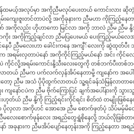
ပြန်ထမယ့်အလုပ်မှာ အကိုညီမလုပ်ပေးတယ် ကောင်းလား ဆိုတဲ
မ်းကျေးဇူးတင်တာပဲလို့ အကိုခုနားက ညီမဟာ ကိုကြည့်နေတ
 အကိုလည်း ဟိုဟာကော မြင်လာ အကို ဘာလဲ ညီမ ညီမ နို့
ိုး အကိုကြည့်ချင်လာ ညီမပြပေးမယ် ပေးကြည့်မယ်လေအက
င်နေပီ ညီမလေးဟာ ခေါင်းကနေ အကျီ်လေးကို ဆွဲထုတ်ပီး
ို့က အရမ်းလှတာပဲနော် အကိုကိုင်ကြည့်မယ်နော် အင်း ကိုင်လ
နေတာပဲ ကိုင်လို့အရမ်းကောင်းနို့သီးလေးတွေကို တစ်ဘက်ပီးတစ်
ွက်လာတယ် ညီမက ပက်လက်လှန်အိပ်နေတာမို့ ကျနော်က အပေ
်ညစ်ထားတော့ ညီမ အသံ ပိုပိုထွက်လာတယ် သူ့ရင်ခန်သံမြန်လာတာ
ကျနော်ငပဲက ညီမ ဗိုက်ကြောပြင် ချက်အပေါ်နားကို သွားသွ
ယ် ညီမ နို့ကို ကြည့်ရင်းကိုင်ရင်း စိတ်ထဲ တမျိုးဖြစ်နေလိ
က ပိုလှလာ အကိုဟင် အောအေ ညီမ စောက်ဖုတ်ပုံ သိပ်မမှ်မိတ
ီမလေးစောက်ဖုန်လေး အရည်တွေရွှဲစိုနေလို့ ဘယ်လိုဖြစ်တာ
် အခုနားက ညီမအိပ်ပျော်နေတုန်းအကို ကြည့်နေတာ အရည်