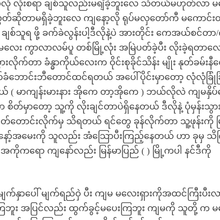
တ်သလို လိုးစရာ ချစ်သူလည်းမရျိခဲ့ဘူးလေ သိတယ်မဟုတ်လာ 
်ဆိုတာမရှိခဲ့ဘူးလေ ကျနော့လို ရုပ်မလှတော်ကီ မကောင်းတ
သူရ ဖို့ ခက်ခဲလွန်းပါ့ဒီလိုနဲ့ပဲ အားတိုင်း ကေအယ်စင်တာ/
မလေး ကွာလာလမ်ပူ တစ်မြို့လုံး အမြဲပတ်ခဲ့ပီး လိုးခဲ့ရတာ
က်တာ ခံန္ဓာကိုယ်လေးက ဝိုင်းစုခိုင်သိန်း မျိုး နုတ်ခမ်းနီလ
ံဘောင်းဘီတောင်ထင်ရတယ် အပေါ်ပိုင်းမှာတော့ လုံလုံခြုံခြ
် ( မာကျန်းမားနား အိုကေ တာ့အိုကေ ) ဘယ်လိုလဲ ကျမနှိပ်
်မှာတော့ သူ့ကို လိုးချင်တာပဲရှိနေတယ် ဒီလိုနဲ့ ပုံမှန်းသွာ
တ်တောင်းလိုက်မှ သိရတယ် ရင်တွေ ခုန်လိုက်တာ သူ့ဖုန်းကို မ
ကျနော့်အမေးကို သူလည်း အံသြောပီးကြည့်နေတယ် ဟာ ခုမှ သ
ကိုကရော ကျနော်လည်း မြန်မာပြည် ( ) မြို့ကပါ နင်ဒီကို
မျက်နှာပေါ် မျက်ရည်ဝှဲ ပီး ကျမ မလေးရှားကိုအထင်ကြီးပီးလာ
ကြဘူး အပြင်လည်း ထွက်ခွင့်မပေးကြဘူး ကျမကို သူတို့ က 