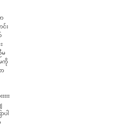
တာ
ာင်း
်
်း
ညီမ
မကို
လာ
းးးးး
ျ
ြာပါ
်