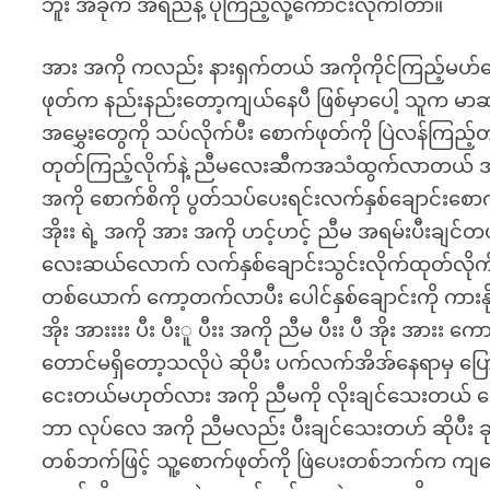
ဘူး အခုက အရည်နဲ့ ပိုကြည့်လို့ကောင်းလိုကါတာ။
အား အကို ကလည်း နားရှက်တယ် အကိုကိုင်ကြည့်မဟ်နေ
ဖုတ်က နည်းနည်းတော့ကျယ်နေပီ ဖြစ်မှာပေါ့ သူက မ
အမွှေးတွေကို သပ်လိုက်ပီး စောက်ဖုတ်ကို ပြဲလန်ကြည
တုတ်ကြည့်လိုက်နဲ့ ညီမလေးဆီကအသံထွက်လာတယ် အာ
အကို စောက်စိကို ပွတ်သပ်ပေးရင်းလက်နှစ်ချောင်းစော
အိုးး ရဲ့ အကို အား အကို ဟင့်ဟင့် ညီမ အရမ်းပီး
လေးဆယ်လောက် လက်နှစ်ချောင်းသွင်းလိုက်ထုတ်လိုက် 
တစ်ယောက် ကော့တက်လာပီး ပေါင်နှစ်ချောင်းကို ကားန
အိုး အားးးး ပီး ပီးူ ပီးး အကို ညီမ ပီးး ပီ အိုး အ
တောင်မရှိတော့သလိုပဲ ဆိုပီး ပက်လက်အိအ်နေရာမှ ပြော
ငေးတယ်မဟုတ်လား အကို ညီမကို လိုးချင်သေးတ
ဘာ လုပ်လေ အကို ညီမလည်း ပီးချင်သေးတဟ် ဆိုပီး ခုန
တစ်ဘက်ဖြင့် သူ့စောက်ဖုတ်ကို ဖြဲပေးတစ်ဘက်က ကျန