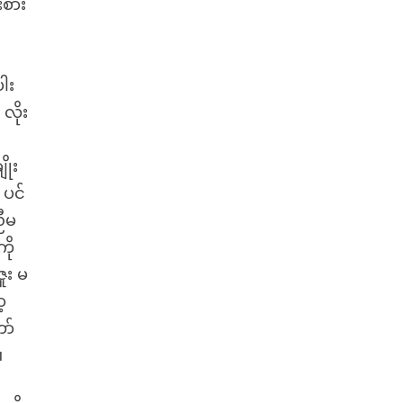
းစား
ါး
လိုး
ိုး
ပင်
ညီမ
ကို
ူး မ
့
ာ်
။