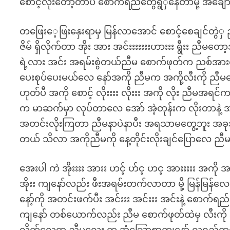
စောင့်လိုးတော့တာပဲ စောက်ရည်တွေရွဲှနေတာမို့ အချော
တဖြေးေ့ဖြးနှေးရာမှ မြန်လာအောင် စောင့်စေချင်တွဲ
ဇိမ် ရှိလိုက်တာ အိုး အား အင်းးးးးးးဟားးး ရွီးး ညီ
ရဲ့လား အင်း အရမ်းစွဲတယ်ညီမ စောက်ဖုတ်က ညစ်အား
ပေးစုပ်ပေးမယ်လေ နော်အကို ညီမက အကို့လီးကို ညီမစ
ဟုတ်ပီ အကို စောင့် လိုးးးး လိုးးး အကို လိုး ညီမ
က မာဆက်မှာ လုပ်တာလေ အော် အဲ့တုန်းက လိုးတာနဲ့ အ
အတင်းလိုးကြတာ ညီမနာပဲနာပီး အရသာမတွေ့ဘူး အခု
တယ် သိလာ အကိုညီမကို နေ့တိုင်းလိုးချင်ပြောလေ ည
အေးပါ ကဲ အိုးးးး အားး ဟင့် ဟ်င့ ဟင့ အားးးးး အကို အ 
အိုးး ကျနော်လည်း ဖီးအရမ်းတက်လာတာ မို့ မြန်မြန
နော့်ကို အတင်းဖက်ပီး အင်းးး အင်းးး အင်းနဲ့ စောက်ရ
ကျနော် တစ်ယောက်လည်း ညီမ စောက်ဖုတ်ထဲမှ လီးကို အမြ