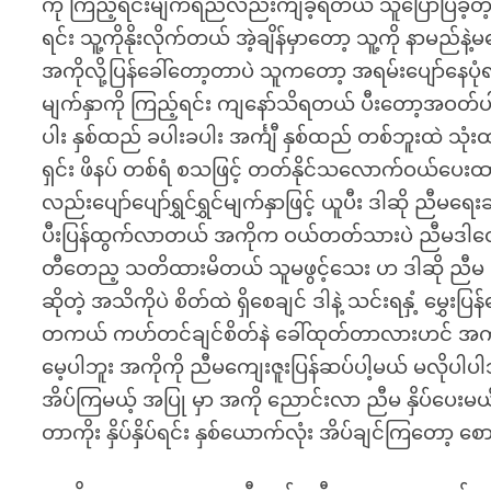
ကို ကြည့်ရင်းမျက်ရည်လည်းကျခဲ့ရတယ် သူပြောပြခဲ့တ
ရင်း သူ့ကိုနိုးလိုက်တယ် အဲ့ချိန်မှာတော့ သူ့ကို နာမည်န
အကိုလို့ပြန်ခေါ်တော့တာပဲ သူကတော့ အရမ်းပျော်နေ
မျက်နှာကို ကြည့်ရင်း ကျနော်သိရတယ် ပီးတော့အဝတ်ပ
ပါး နှစ်ထည် ခပါးခပါး အင်္ကျီ နှစ်ထည် တစ်ဘူးထဲ သုံ
ရှင်း ဖိနပ် တစ်ရံ စသဖြင့် တတ်နိုင်သလောက်ဝယ်ပ
လည်းပျော်ပျော်ရွှင်ရွှင်မျက်နှာဖြင့် ယူပီး ဒါဆို ညီ
ပီးပြန်ထွက်လာတယ် အကိုက ဝယ်တတ်သားပဲ ညီမဒါတွ
တီတေည့ သတိထားမိတယ် သူမဖွင့်သေး ဟ ဒါဆို ညီမ ပင
ဆိုတဲ့ အသိကိုပဲ စိတ်ထဲ ရှိစေချင် ဒါနဲ့ သင်းရနှံ့ မ
တကယ် ကဟ်တင်ချင်စိတ်နဲ ခေါ်ထုတ်တာလားဟင် အကို 
မေ့ပါဘူး အကိုကို ညီမကျေးဇူးပြန်ဆပ်ပါ့မယ် မလိုပါပါဘ
အိပ်ကြမယ့် အပြု မှာ အကို ညောင်းလာ ညီမ နှိပ်ပေးမ
တာကိုး နှိပ်နှိပ်ရင်း နှစ်ယောက်လုံး အိပ်ချင်ကြတော့ 