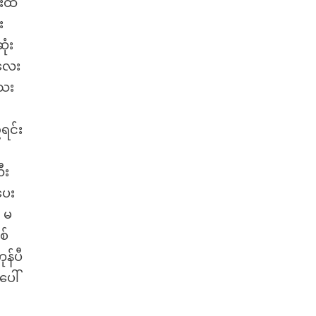
းထိ
း
ုံး
မလေး
သေး
ာ
ရင်း
ီး
ပေး
် မ
စ်
န်ပီ
ပေါ်