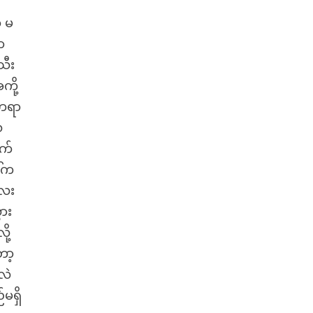
့ မ
ာ
သီး
ို့
 ဘရာ
ေ
ဘက်
ါ်က
လေး
ား
ု့
ော့
လဲ
မရှိ