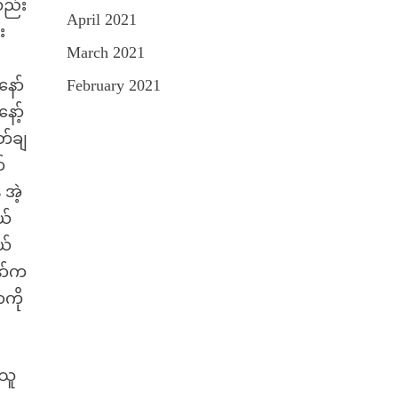
လည်း
April 2021
း
March 2021
နော်
February 2021
ော့်
တ်ချ
်
 အဲ့
ယ်
ယ်
ော်က
ကို
်သူ