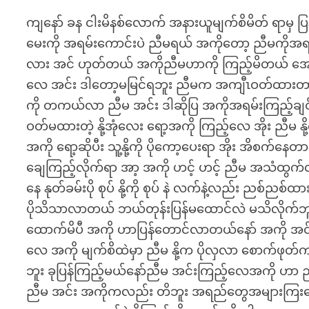
ကျနော် ခန ငါးမိနစ်လောက် အနားယူမျက်စိမိတ် ရာမှ 
မေးကို အရမ်းကောင်းပဲ ညီမရယ် အကိုတော့ ညီမကိုအရ
လား အင် ဟုတ်တယ် အကိုညီမဟာကို ကြည့်မိတယ် အော်
လေ အင်း ဒါတော့မမြင်ရဘူး ညီမက အကျီၤဝတ်ထားတာက
ကို တကယ်လာ ညီမ အင်း ဒါဆိုပြ အကိုအရမ်းကြည့်ချ
ဝတ်မထားတဲ့ နို့အုံလေး ရော့အကို ကြည့်လေ အိုး ညီမ န
အကို ရော့ဆိုပီး သူ့နို့ကို ပိုကော့ပေးရာ အိုး အိစက်
ချေကြည့်လိုက်ရာ အာ့ အကို ဟင့် ဟင့် ညီမ အသံထ
နေ နုတ်ခမ်းပို စုပ် နို့ကို စုပ် နဲ လက်နဲ့လည်း ညစ
ပိုသိသာလာတယ် ဘယ်တုန်းပြန်မထောင်လဲ မသိလိုက်ဘူး 
ထောက်မိပီ အကို ဟာပြန်တောင်လာတယ်နော် အကို အင်းဟုတ်
လေ အကို မျက်စိထဲမှာ ညီမ နို့က ပိုလှလာ စောက်ဖုတ်
ဘူး ခုပြန်ကြည့်မယ်နော်ညီမ အင်းကြည့်လေအကို ဟာ ည
ညီမ အင်း အကိုကလည်း တိဘူး အရည်တွေအများကြးနော