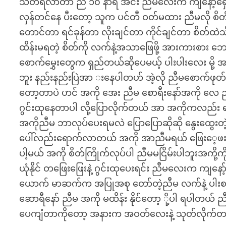
သတိရလာတာ ည ၁၀ နာရီ အင်း ညီမလေးက ကျနော့်ရှေ့မ
လှန်တင်နေ ပီးတော့ သူက ပင်တီ ဝတ်မထား ညီမလို စိတ
တောင်တာ ရင်ခုန်တာ လိုးချင်တာ ကိုင်ချင်တာ စိတ်ထဲ
ထိန်းမရတဲ့ စိတ်ကို လက်နဲ့အသာဖြေဖို့ အားကားစား
စောက်မွှေးတွေက ရှည်တယ်ဆိုပေမယ့် ပါးပါးလေး မိ
ဘူး နည်းနည်းပြဲအာ းနေပါတဟ် အဲ့လို ညီမစောက်ဖုတ်
တော့တာပဲ ဟင် အကို အေး ညီမ စောရီးနော်အကို လေ ညီမကိ
ဂွင်းထုနေတာပါ လို့ပြောလိုက်တယ် အာ အကိုကလည်း
အကိုညီမ ဘာလုပ်ပေးရမလဲ ပြောပြောဆိုဆို နွေးထွေး
ပေါ်လည်းရောက်လာတယ် အကို အာညီမရယ် ဖြေးေ့ဖးလ
ပါ့မယ် အကို စိတ်ကြိုက်လုပ်ပါ ညီမမငြိမ်းပါဘူးအကို့က
ယုံနိုင် တဖြေးဖြေးနဲ့ ဂွင်းထုပေးရင်း ညီမလေးက ကျနော့်
ယောက် မာဆက်က အပြုအစု တော်တဲ့ညီမ လက်နဲ့ ပါးစပ်ထ
ဆောရီနော် ညီမ အကို မထိန်း နိုင်တော့ ို့ပါ ရပါတယ်
ပေကျံတာကိုတော့ အနားက အဝတ်လေးနဲ့ သုတ်လိုက်