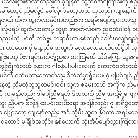
ဲ့ မလေးရှားစာလာတည်းက ခုချိန်ထိ သူ့ဘဝအကြောင်းကို စဉ်
ဲ့မခေါ်တော့ပဲ ညီမလို့ပဲ ခေါ်လိုက်တော့တယ် သူလည်း ကျနော့်ကို
ပုံရတယ် ဟိုက ထွက်လာနိုင်ကတည်းက အရမ်းပျော်သွားတာသူ့
ါလို့မရပဲ ထွက်လာတာမို့ သူ့မှာ အဝတ်လဲစရာ ညဝတ်ဂါဝန် ခပ
းထည်ပါတဲ့ ပင်တီ တစ်ဗူး ဘရာစီယာ နှစ်ထည် ခေါင်းလျှော်ရည် 
ေးထား တာလေးကို ရော့ညီမ အတွက် လောလောဆယ်ဝယ်ဖို့ပါ သူ
မရေးချိုးတော့ ပီးၤရင်အကိုတို့ညစာ စားကြမယ် သိပ်မကြာ သူရေချ
ေကြိုက်တယ် ခုနားက ဂါဝန်ပါးပါးလေးကို ကောက်ဝတ်တယ် 
်တီ ဝတ်မထားလောက်ဘူး စိတ်ထဲမှာရှိပေမယ့် မဖြစ်ချင် 
ွှေးပြန်နေတဲ့ ညီမတဲ့တူတူထမင်းရင်း သူက စမေးတယ် အကိုက ညီမ
ကျနော်လည်း ဒါပေါ့ညီမရဟ် ဒီတသက် ညီမ အကိုဲ့ရဲ့ကျေးဇ
ူး ညီမရာ ဒီလိုနဲ့ ထမင်းစားပီးရော အချိန်လည်း ၇ နာရီခွဲတော
ယ် ပြောတော့ ကျနော်လည်း အင် ဆိုပီး သူက နှိပ်တာ အရမ်းတေ
စောင်တောင် မခြုံဒီအတိုင်း နှစ်ယောက် လုံးအိပ်ပျော်သွားကြတာ