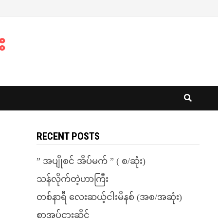
း
RECENT POSTS
” အပျိုစင် အိပ်မက် ” ( စ/ဆုံး)
သန်လိုက်တဲ့ဟာကြီး
တစ်နာရီ လေးဆယ့်ငါးမိနစ် (အစ/အဆုံး)
စာအုပ်ငှားဆိုင်