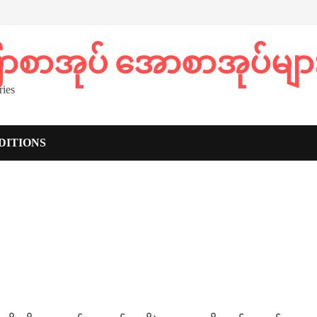
ပြာစာအုပ် အောစာအုပ်မျာ
ies
DITIONS