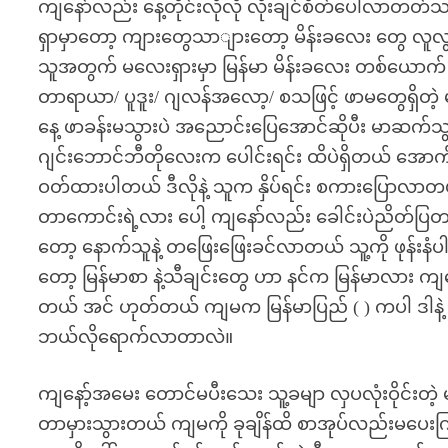
ကျနော်လည်း နေ့တိုင်းလိုလို လိုးချင်စိတ်ပေါ်လာတ
ရှာမှာတော့ ကျားတွေသာျားတော့ မိန်းခလေး တွေ လူလွတ
သူအတွက် မလေးရှားမှာ မြန်မာ မိန်းခလေး တစ်ယောက် ချစ်
တာရာယာ/ ပူဒူး/ ဂျလန်အလော့/ စသဖြင့် ဖာမတွေရှိတဲ့ 
နေ့ ဖာခန်းမသွားပဲ အညောင်းပြေအောင်ဆိုပီး မာဆက်သွားလို
ဂျင်းဘောင်ဘီတိုလေးက ပေါင်းရင်း ထိပဲရှိတယ် အောက်ခ
ဝတ်ထားပါတယ် ဒီလိုနဲ့ သူက နှိပ်ရင်း စကားပြောလာတယ
တာကောင်းရဲ့လား ပေါ့ ကျနော်လည်း ခေါင်းပဲညိတ်ပြတာ စိတ
တော့ နောက်သူနဲ့ တဖြေးဖြေးခင်လာတယ် သူ့ကို ဖုန်းနံပါ
တော့ မြန်မာစာ နဲ့သီချင်းတွေ ဟာ နင်က မြန်မာလား 
တယ် အင် ဟုတ်တယ် ကျမက မြန်မာပြည် ( ) ကပါ ဒါနဲ့ အ
ဘယ်လိုရောက်လာတာလဲ။
ကျနော့်အမေး တောင်မပီးသေး သူ့ခမျာ လှပလုံးဝိုင်းတဲ့ 
တာမှားသွားတယ် ကျမကို ခုချိန်ထိ စာအုပ်လည်းမပေး