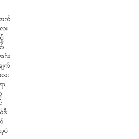
ောက်
လေး
့်
ဟ်
အင်း
ချက်
မလေး
ော
ေ
်
်ဒီ
က်
့ပဲ