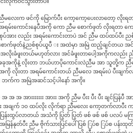
င်းလိုက်ဝင်သွားတာပဲ။
ှ ညီမလေးက ဖင်ကို မြောက်ပီး ကော့ကော့ပေးလာတော့ လိုးရ
မတော့အရမ်းကောင်းနေပီအကို ကော ညီမ စောက်ဖုတ် လိုးရတာ ကေ
စုပ်အား လည်း အရမ်းကောင်းတာပဲ အင် ညီမ ထပ်ထပ်ပီး ညစ
ောက်ဖုတ်နဲ့ညစ်စုပ်ယူပီ း အထဲမှာ အမြဲ ထည့်ချင်တယ အင
အရင်ကအလိုးခံဖူးတယ်မဟုတ်လား အင်ခံဖူးတာပေါ့အကိုကလည်း 
ခုအကိုနဲ့ လိုးတာ ဘယ်ဟာပိုကောင်းလဲညီမ အာ သူတို့က ညီ
အကို လိုးတာ အရမ်ကောင်းတယ် ညီမလေ အရမ်းပဲ ပီးချက်
ီမ ဘက်က အမြဲအဆင်သင့်ပါနော် အကို။
အ အ အ အားးးးးးး အားး အကို ညီမ ပီးး ပီး ပီး ချင်ပြန်ပီ အာ
်လေး အချက် ၁၀ ထပ်လိုး လိုက်ရာ ညီမလေး ကော့တက်လာပီး က
ည်ပြန်းထွပ်လာတယ် အသံကို ပြွတ် ပြွတ် ဖစ် ဖစ် ဖစ် ပလပ် မက
န်နုတ်ပီး ညီမ ဗိုက်သားပြင်ပေါ် ပြစ် ြပ်စ ြပ်စ ပန်းထုတ