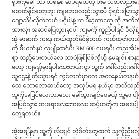
ရှားကိုခေါ် တာ တစ်နှစ် ဆပ်ရမယ်တဲ့ ပီးမှ လစာလည
မတတ်နိုင်တော့ဘူး ကျမဘဝလည်းသွားပီ ငိုရင်းပြောသွာ
ချော့သိပ်လိုက်တယ် မငိုပါနဲ့ဟာ ပီးခဲ့တာတွေ ကို အတိတ်မ
အားလုံး အဆင်ပြေသွားမှာပါ ကျမကို ကူညီပါရှင် ဒီလိုနဲ့ 
အဲ့ မာဆက် ကနေ ကယ်ထုတ်နိုင်ခဲ့တယ် ကယ်ထုတ်တယ်ဆိုတ
ကို ဗီယက်နမ် လူမျိုးထင်ပီး RM 600 ပေးရပီး တညအိမ်မ
စွာ ထည့်ပေးတယ်လေ ဘာပဲဖြစ်ဖြစ်ကိုယ့် နှမချင်း စာန
တော့ ကျနော့်မှာရှိပါသေးတယ်ကွာ သူ့ကို ခေါ်လည်းခေါ်
သူဌေးနဲ့ တိုးသွားရင် ကွင်တက်မှာလေ အဝေးနယ်တနယ် 
လေ လောလောဆယ်တော့ အလုပ်မရ နယ်မှာ အသိလည်း မရ
သူကိုအပြင်လေးဘာလေး ခေါ်သွားချင်ပေမယ့် သူ့မှာ ပါ့
အပြင်သွား စားစရာလေးဘာလေး ဆပ့်ပာတို့က အစပေါ့ ဝ
တွေ့ရတယ်။
အဲ့အချိန်မှာ သူ့ကို လိုးချင် တဲ့စိတ်တွေထက် သူ့ကိ