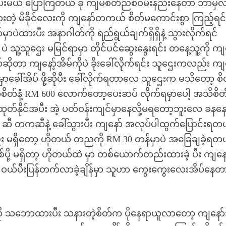
်းပေးမယ် ပြောကြတယ် ခု ကျမစိတ်ညစ်ဝမ်းနည်းနေတာ ဘာမှ
းတဲ့ မိခိုင်လေးကို ကျနော်တကယ် စိတ်မကောင်းစွာ ကြည့်ရင်
ှာပဲထားပီး အနာဂါတ်ကို ရည်ရွယ်ချက်ရှိရှိနဲ့ သွားလိုက်ရင်
ပဲ သူ့သူဌေး မမြင်ရာမှာ တိုင်ပင်ဆွေးနွေးရင်း တနေ့သူ့ကို ကျ
ာ ကျနော့်အိမ်ကိုပဲ ခိုးခေါ်လိုက်ရင်း သူဌေးကလည်း ကျန
ှာခေါ်အိပ် ဖို့ဆိုပီး ခေါ်လိုက်ရတာလေ သူဌေးက မသိတော့ စိ
ာစိတ်နဲံ့ RM 600 လောက်တော့ပေးဆပ် လိုက်ရမှာပေါ့ အသိစိတ
ထုတ်နိုင်အပီး အဲ့ ပတ်ဝန်းကျင်မှာနေလို့မရတော့ဘူးလေ ခနနေ
ဆီ တကဆီနဲ့ ခေါ်သွားပီး ကျနော် အလုပ်ပါထွက်ပြောင်းရတ
ှိတော့ ဟိုတယ် တညကို RM 30 တန်မှာပဲ အခြေချခဲ့ရတ
စ်ပို့ မရှိတာ့ ဟိုတယ်ထဲ မှာ တစ်ယောက်တည်းထားခဲ့ ပီး ကျန
ယ်ပီးပြန်တက်လာခဲ့ချိန်မှာ သူဟာ ကွေးကွေးလေးအိပ်နေတာ
ုညီမလို သဘောထားပီး သနားတဲ့စိတ်က ပိုနေရာယူလာတော့ ကျနော