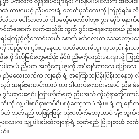
ှာ ပက်လက် လှန်အိပ်ပျော်ရင်း ဂါဝန်ပါးပါလေးက အပေါ်ခါ
်ထဲ ထားပေယ့် ညီမလေးရဲ့ စောက်ဖုတ်လေးကို ကြည့်ရင်း လီ
သိသိသာ ပေါ်လာတယ် ဒါပမယ့်မတော်ပါဘူးကွား ဆိုပီ နောက်ဆ
 ဘောင်ဘီအောက် လက်ထည့်ပီး ကွကို ဂွင်းထုနေတော့တယ် ညီ
ု့ အရမ်းကြည့်လို့ကောင်းတယ် စောက်ဖုတ်လေးက သေးတော့မ
ကိုကြည့်ရင်း ဂွင်းထုနေတာ သတိမထားမိဘူး သူလည်း နိုးလ
ု ဒီလိုမြင်တွေ့မထိန်း နီုင်ပဲ ညီမကိုလည်းအားနာလို့ ကြည့်
 ရပါတယ် ညီမက အကို့ကျေးဇူးကို ဆပ်ချင်တာလေ ပြောလေ
တဲ့ ညီမလေးလက်က ကျနော် ရဲ့ အကြောတဖြန်းဖြန်းထနေတဲ့ လ
ုပ် အရမ်းကောင်းတာပဲ ဟာ ဒါထက်ကောင်းအောင် ညီမ ခံ
ို ဂွင်းထုပေးရင်း ကြားလိုက်ရတဲ့ ညီမအသံ ကိုယ့်နားကိုတောင
လီးကို သူ့ ပါးစပ်နားကပ်ပီး စငုံတော့တာပဲ အိုးးး ရဲ့ ကျနော်တ
ဲ သုတ်ရည် တဖြန်းဖြန်း ပန်းပလိုက်တော့တာပဲ အိုး ထွက်ကု
 ညီမလေးက သူု့ပါးစပ်ထဲကျနော့်ရဲ့ သုတ်ရည် မြိုချတယ် လက်
တယ်။