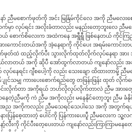
ာ် ညီမစောက်ဖုတ်ကို အင်း မြန်ြမ်ကိုင်လေ အကို ညီမလေးစ
ာဆက်မှာ လုပ်ရင်း အလိုးခံတာလည်း မနည်းတော့ဘူးလေ ညီမ
့်တယ် စောက်စိလေးက အထဲကနေ အရွီရွီ ဖြစ်နေတယ် ကိုင်ကြည
းကောင်းတယ်အကို အဲ့နေရာကို ကိုင်ပေး အရမ်းကောင်းတ
က်ဖုတ်ထဲ ထည့်လိုက်ပီး သွားလိုက်ထုတ်လိုက်လုပ်နေရာ အား 
ချင်တယ်လာတယ် အကို ဆိုပီ အော်ထွက်လာတယ် ကျနော်လည်း အ
လုပ်နေရင်း ဂျီစပေါ့ကို လည်း သေးချော ထိထားတာမို့ ညီ
ိုျုင်သမျှ ကားပေးစောက်ရည်တွေ တဖြန်းဖြန်း ထုတ် လိုက်ရ
ားး ကောင်းလိုက်တာ အကိုရယ် ဘဟ်လိုလုပ်လိုက်တာလဲ ညီမ အားတွ
နေတဲ့ညီမကို ကဲ ညီမ အကိုလည်း မနေနိုင်တော့ဘူး ညီမ ခံနိုင
ယ် အေည အကိုကလည်း ညီမသေရင်သေပါသေ အကို အတွက်ရယ
ားပြန်စေ့ထားတဲ့ ပေါင်ကို ပြန်ကားပေးပီူ ညီမလေးက သူ့လ
ော့်လီးကို ကိုင်ပီးတေ့ပေးတယ် ကျနော်လည်းကြာကြာမနေတော