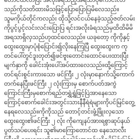
တောင်ထလာပြီး အလိုးခံရသည့်အရသာပိုကောင်းလာ
သည်ကိုသတိထားမိသဖြင့်ပြောပြောပြမိလေသည်။
သူမကိုယ်တိုင်ကလည်း ထိုသို့လင်ငယ်နေခဲ့သည့်ဇတ်လမ်း
ကိုပွင့်ပွင့်လင်းလင်းပြောပြ ရင်းအလိုးခံရသည်မှထိထိမိမိ
အရသာရှိလှသည်ဟုထင်လေသည်။ ယခုတော့ ကိုကိုနှင့်
ထွေးထွေးမှာပုံစုံပြောင်း၍လိုးနေကြပြီ ထွေးထွေးက ကု
တင်ပေါ်တွင်ဒူးတုတ်၍ဖင်ဗူးတောင်းထောင်ပေးထားပြီး
မျက်နှာကို ခေါင်းအုံးပေါ်အပ်ထားလေသည်။ထို့ကြောင့်
တင်ရင်းစွင်းကားသော ဖင်ကြီး ၂ လုံးမှာနောက်သို့ကောက်
တက်နေပြီးဖင်ကြီး ၂ လုံးကြားမှ စောက်ပတ်အကွဲ
ကြောင်းကြီးမှစောက်ရည်တရွှဲရွှဲဖြင့်ပြဲအာနေသော
ကြောင့်စောက်ခေါင်းအတွင်းသားနီနီရဲရဲများကိုပင်မြင်တွေ့
နေရလေသည်။ကိုကိုသည် တောင့်တင်းဖွံ့ဖြိုးလှသော
ထွေးထွေး၏ဖင်ကြီး ၂ လုံး ကိုကျေနပ်အားရစွာဆုပ်နယ်
ပွတ်သပ်ပေးရင်း သူ၏မာကြောတောင်ထ နေသောလီး