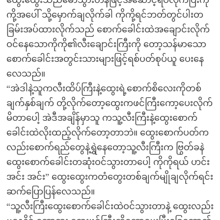
ထွေးထွေးသည်မောသွားဟန်ဖြင့်အဆောင့်ရပ်လိုက်ပြီးကို
ကို့အပေါ် သို့မှောက်ချလိုက်ခါ ကိုကို့ရင်ဘတ်တွင်ပါးတ
ခြမ်းအပ်ထားလိုက်သည် စောက်ခေါင်းထဲအချောင်းလိုက်
ဝင်နေသောကိုကို၏လီးချောင်းကြီးကို တော့သန်မာသော
စောက်ခေါင်းအတွင်းသားများဖြင့်ရစ်ပတ်စုပ်ယူ ပေးနေ
လေသည်။
“အဲဒါနဲ့သူကလီးထိပ်ကြီးနဲ့ထွေးရဲ့စောက်စိလေးကိုတစ်
ချက်နှစ်ချက် တို့လိုက်တော့ထွေးကဖင်ကြီးကော့ပေးလိုက်
မိတာပေါ့ အဲဒီအချိန်မှာသူ ကသူ့လီးကြီးနဲ့ထွေးစောက်
ခေါင်းထဲလိုးထည့်လိုက်တော့တာဘဲ။ ထွေးစောက်ပတ်က
လည်းစောက်ရည်တွေနဲ့ရွှဲနေတော့သူ့လီးကြီးက ဗြွတ်ခနဲ
ထွေးစောက်ခေါင်းတဆုံးဝင်သွားတာပေါ့ ကိုကိုရယ် ဟင်း
အင်း အင်း” ထွေးထွေးကတံတွေးတစ်ချက်မျိုချလိုက်ရင်း
ဆက်ပြောပြန်လေသည်။
“သူ့လီးကြီးထွေးစောက်ခေါင်းထဲဝင်သွားတာနဲ့ ထွေးလည်း