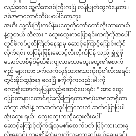
လည်းလေ သူ့လီးကဒစ်ကြီးကပြဲ လန်ပြုတ်ထွက်နေတာ။
ဒစ်အရာတောင်သိပ်မပေါ်တော့ဘူး။
အဟီး သူ့လီးကြီးကမိန်းမတွေကိုတော်တော်လိုးထားတယ်
နဲ့တူတယ် သိလား ” ထွေးထွေးကပြောရင်းကကိုကိုအပေါ်
တွင်ဖိကပ်ပွတ်ကြိတ်နေရာမှ ဆောင့်ကြောင့်ပြောင်းထိုင်
လိုက်ရင်း တဖြနိးဖြန်းဆောင့်လိုးလိုက်ပြန် သည်။ရွှဲရွှဲစို
အောင်တစိမ့်စိမ့်ယိုစီးကျလာသောထွေးထွေး၏စောက်
ရည် များကား ပက်လက်လှန်ထားသောကိုကို၏လီးအရင်း
တွင်အိုင်ထွန်းနေ လေပြီ ။ကိုကိုကလည်းခါးကို
ကော့၍အောက်မှပြန်လည်ဆောင့်ပေးရင်း ” အား ထွေး
ပြောတာနားထောင်ရင်းလိုးကြရတာအရမ်းအရသာရှိတာ
ဘဲကွာ အဲဒါနဲ့ ဘာဆက်လုပ်ကြသေးလဲ ဆက်ပြောပြပါ
အုံးထွေး ရယ်” ထွေးထွေးကကိုထွေးလီးပေါ်
ဆောင့်ကြောင့်ထိုက်၍သူမ၏စောက်ပတ် ဖြင့်ကားယားခွ
လိုးနေရင်း သူမ၏နို့အုံများကိုသူမဘာဆုပ်နယ်ချေမွရင်း