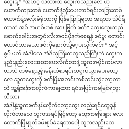
ထွေးရဲ့” “အဟင့် သိသားဘဲ ထွေးကလည်းလေ ဟို
ယောက်ကျားတစ် ယောက်နဲ့လိုးပေးတာခံရင်းတခြားတစ်
ယောက်နဲ့အလိုးခံခဲ့တာကို ပြန်ပြောပြရတာ အရသာ သိပ်ရှိ
တာဘဲ အစ် အဟစ်ဟစ် အား ဗြွတ် ဖတ်” ထွေးထွေးသည်
စောက်ခေါင်းအတွင်းလီးအဝင်ပိုနက်စေရန် ဖင်ဗူး တောင်း
ထောင်ထားသောဖင်ကိုနောက်သို့ေ့ပးလိုက်ရင်း ” အင့်
စွပ် ဖတ် အဲဒါလေ အဲဒီလူကြီးကလူလည်ကြီးဘဲ ထွေးက
နည်းနည်းလေးအထာပေးလိုက်တာနဲ့ သူကအပိုင်ကပ်လာ
တာဘဲ တစ်နေ့သူ့ရုံးခန်းထဲစာရင်းစာရွက်သွားပေးတော့
လေ သူကထွေးကို ဖက်ပြီးအတင်းကစ်ဆင်းဆွဲတော့တာ
ဘဲ သူ့ရုံးခန်းကလိုက်ကာချထား ရင်အပြင်ကမမြင်ရဘူး
သိလား
အဲဒါနဲ့သူကဖက်နမ်းလိုက်တော့ထွေး လည်းရင်တွေခုန်
လိုက်တာလေ သူကအရပ်မြင့်တော့ ထွေးကခြေဖျား လေး
ထောက်ပြီးနှုတ်ခမ်းစုပ်ခံရေတာပေါ့ သူကလည်းလေ