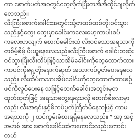
ကာ စောက်ပတ်အဝတွင်တေ့လိုက်ပြီးတအိအိထိုင်ချလိုက်
လေသည်။
လီးကြီးစောက်ခေါင်းအတွင်းသို့တထစ်ထစ်တိုးဝင်သွား
သည်နှင့်ထွေး ထွေးမှာခေါင်းကလေးမော့ကာပါးစပ်
ကလေးဟလျက် စောက်ခေါင်းထဲ လီးဝင်သောအရသာကို
တစိမ့်စိမ့် ဖီးယူနေလေသည်။လီးကြီးစောက် ခေါင်းတဆုံး
ဝင်သွားပြီးလီးထိပ်ဖြင့်သာအိမ်ခေါင်းကိုတေ့ထောက်ထား
ကာဖင်ကိုရှေ့တိုးနောက်ဆုတ် အသာကပ်ပွတ်ပေးနေလေ
သည်။ လီးထိပ်ကသားအိမ်ခေါင်းကိုတေ့ထောက်ထားစဉ်
ဖင်ကိုလှုပ်ပေးနေ သဖြင့်စောက်ခေါင်းအတွင်းမှတ
ထုတ်ထုတ်ဖြင့် အရသာတွေ့နေရသလို စောက်စိလေးမှာ
လည်း လီးအရင်းနှင့်ဖိကပ်ပွတ်ကြိတ်မိနေသဖြင့် ကာမ
အရသာကို ၂ ထပ်ကွမ်းခံစားရရှိနေလေသည်။ ” အာ့ အင့်
အဟစ် အား စောက်ခေါင်းထဲကကောငိးလည်းကောင်း
တယ်