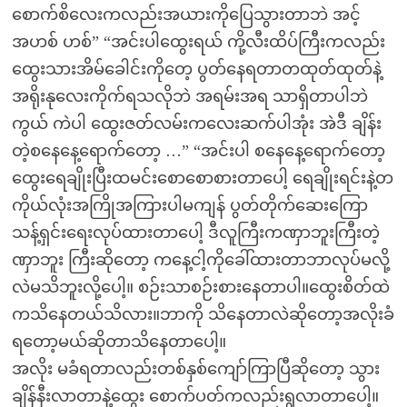
စောက်စိလေးကလည်းအယားကိုပြေသွားတာဘဲ အင့်
အဟစ် ဟစ်” “အင်းပါထွေးရယ် ကို့လီးထိပ်ကြီးကလည်း
ထွေးသားအိမ်ခေါင်းကိုတေ့ ပွတ်နေရတာတထုတ်ထုတ်နဲ့
အရိုးနုလေးကိုက်ရသလိုဘဲ အရမ်းအရ သာရှိတာပါဘဲ
ကွယ် ကဲပါ ထွေးဇတ်လမ်းကလေးဆက်ပါအုံး အဲဒီ ချိန်း
တဲ့စနေနေ့ရောက်တော့ …” “အင်းပါ စနေနေ့ရောက်တော့
ထွေးရေချိုးပြီးထမင်းစောစောစားတာပေါ့ ရေချိုးရင်းနဲ့တ
ကိုယ်လုံးအကြိုအကြားပါမကျန် ပွတ်တိုက်ဆေးကြော
သန့်ရှင်းရေးလုပ်ထားတာပေါ့ ဒီလူကြီးကဏှာဘူးကြီးတဲ့
ဏှာဘူး ကြီးဆိုတော့ ကနေ့ငါ့ကိုခေါ်ထားတာဘာလုပ်မလို့
လဲမသိဘူးလို့ပေါ့။ စဉ်းသာစဉ်းစားနေတာပါ။ထွေးစိတ်ထဲ
ကသိနေတယ်သိလား။ဘာကို သိနေတာလဲဆိုတော့အလိုးခံ
ရတော့မယ်ဆိုတာသိနေတာပေါ့။
အလိုး မခံရတာလည်းတစ်နှစ်ကျော်ကြာပြီဆိုတော့ သွား
ချိန်နီးလာတာနဲ့ထွေး စောက်ပတ်ကလည်းရွလာတာပေါ့။