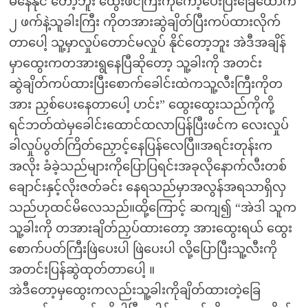
မနေနိုင် တော့ဘူး ထွေးဖင်ကြီးကိုကော့ပေးပြီးခြေထောက်
၂ ဖက်နဲ့သူခါးကြီး ကိုတအားဆွဲချိတ်ပြီးကပ်ထားလိုက်
တာပေါ့ သူ့မှာလှုပ်တောင်မလှုပ် နိုင်တော့ဘူး အဲဒီအချိန်
မှာထွေးကတအားရွနေပြီဆိုတော့ သူ့ခါးကို အတင်း
ဆွဲချိတ်ကပ်ထားပြီးစောက်ခေါင်းထဲကသူ့လီးကြီးကိုတ
အား ညှစ်ပေးနေတာပေါ့ ဟင်း” ထွေးထွေးသည်ကိုကို့
ရင်ဘတ်ထဲမှခေါင်းထောင်ထလာပြန်ပြီးဖင်က လေးလှုပ်
ခါလှုပ်ပွတ်ကြိတ်ညှောင့်နေပြန်လေပြီ။အရင်းတုန်းက
အလိုး ခံခဲ့သည်များကိုပြောပြရင်းအခုလိုနောက်လီးတစ်
ချောင်းနှင့်လိုးဇတ်ခင်း နေရသည်မှာအလွန်အရသာရှိလှ
သည်ဟုထင်မိလေသည်။ထို့ကြောင့် ဆကျ၍ “အဲဒါ သူက
သူ့ခါးကို တအားချိတ်ညှပ်ထားတော့ အားထွေးရယ် ထွေး
စောက်ပတ်ကြီးဖြဲပေးပါ ဖြဲပေးပါ လို့ပြောပြီးသူ့လီးကို
အတင်းပြန်ဆွဲထုတ်တာပေါ့ ။
အဲဒီတော့မှထွေးကလည်းသူ့ခါးကိုချိတ်ထားတဲ့ခြေ