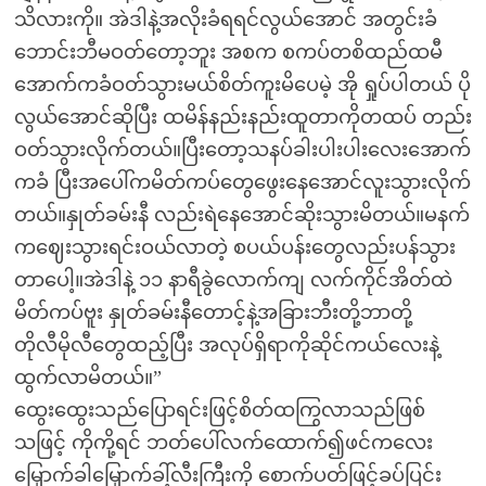
သိလားကို။ အဲဒါနဲ့အလိုးခံရရင်လွယ်အောင် အတွင်းခံ
ဘောင်းဘီမဝတ်တော့ဘူး အစက စကပ်တစိထည်ထမီ
အောက်ကခံဝတ်သွားမယ်စိတ်ကူးမိပေမဲ့ အို ရှုပ်ပါတယ် ပို
လွယ်အောင်ဆိုပြီး ထမိန်နည်းနည်းထူတာကိုတထပ် တည်း
ဝတ်သွားလိုက်တယ်။ပြီးတော့သနပ်ခါးပါးပါးလေးအောက်
ကခံ ပြီးအပေါ်ကမိတ်ကပ်တွေဖွေးနေအောင်လူးသွားလိုက်
တယ်။နှုတ်ခမ်းနီ လည်းရဲနေအောင်ဆိုးသွားမိတယ်။မနက်
ကဈေးသွားရင်းဝယ်လာတဲ့ စပယ်ပန်းတွေလည်းပန်သွား
တာပေါ့။အဲဒါနဲ့ ၁၁ နာရီခွဲလောက်ကျ လက်ကိုင်အိတ်ထဲ
မိတ်ကပ်ဗူး နှုတ်ခမ်းနီတောင့်နဲ့အခြားဘီးတို့ဘာတို့
တိုလီမိုလီတွေထည့်ပြီး အလုပ်ရှိရာကိုဆိုင်ကယ်လေးနဲ့
ထွက်လာမိတယ်။”
ထွေးထွေးသည်ပြောရင်းဖြင့်စိတ်ထကြွလာသည်ဖြစ်
သဖြင့် ကိုကို့ရင် ဘတ်ပေါ်လက်ထောက်၍ဖင်ကလေး
မြှောက်ခါမြှောက်ခါ့်လီးကြီးကို စောက်ပတ်ဖြင့်ခပ်ပြင်း