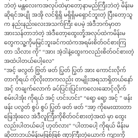
ဘဲတဲ့ မန္တလေးကအလုပ်ထဲမှာတော့နာမည်ကြီးဘဲတဲ့ မိန်းမ
ဆိုရင်အပျို အအို လင်ရှိရှိ မရှိရှိမရှောင်ဘူးတဲ့ ပြီးတော့သူ
က နည်းနည်းလေးအသက်ကြီး ပေမဲ့ အဲဒီဘက်မှာတ
အားသန်တာဘဲတဲ့ အဲဒီတော့ထွေးတို့အလုပ်ထဲကမိန်းမ
တွေကသူ့ကိုမမြင်ဘူးခင်ကထဲကအရမ်းစိတ်ဝင်စားကြ
တာ သိလား ကို” “အား အဲ့ဒါနဲ့ထွေးကလည်းစိတ်ဝင်စားတဲ့
အထဲပါတယ်ပေါ့လေ”
“အင့် ဖလွတ် ဗြွတ် ဖတ် ပြွတ် ပြွတ် အား ကောင်းလိုက်
တာကိုရယ် ကိုလိုးတာကလည်း တမျိုးအရသာရှိတယ်နော်
အင့် တချက်လောက် ခပ်ပြင်းပြင်းကလေးဆောင့်လိုက်
စမ်းပါအုံး ကိုရယ် အင့် ဟင်းဟင်း” “ရော့ ရော့ အင့် ” ဖန်း
ဖန်း ပလွတ် စွပ် စွပ် ပြွတ် ဖတ် ဖတ် “အာ့ ကိုမေးထားတာ
ဖြေအုံးလေ အဲဒီလူကြီးကိုစိတ်ဝင်စားတဲ့အထဲ မှာ ထွေး
လည်းပါတယ်ပေါ့ ဟုတ်လား” “ပါတာပေါ့ ကိုရယ် မိန်းမ
ဆိုတာဘယ်မိန်းမဖြစ်ဖြစ် ဏှာကြီးတဲ့ယောက် ကျားကို