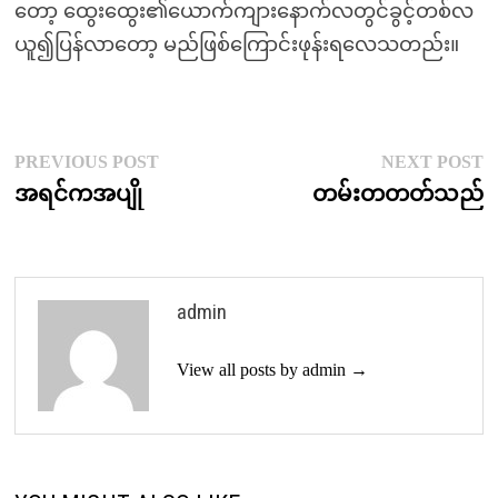
တော့ ထွေးထွေး၏ယောက်ကျားနောက်လတွင်ခွင့်တစ်လ
ယူ၍ပြန်လာတော့ မည်ဖြစ်ကြောင်းဖုန်းရလေသတည်း။
Post
Previous
N
PREVIOUS POST
NEXT POST
post:
p
အရင်ကအပျို
တမ်းတတတ်သည်
navigation
admin
View all posts by admin →