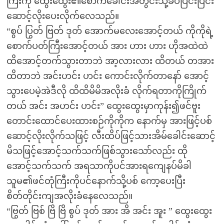
ကြီးကို ထွေးထွေး၏စောက်ခေါင်းအတွင်းသို့ခပိပြင်းပြင်း
ဆောင့်လိုးပေးလိုက်လေသည်။
“စွပ် ပြွတ် ဗြတ် ဒုတ် အောက်မလေးအောင့်တယ် ကိုကိုရဲ့
စောက်ပတ်ကြီးအောင့်တယ် အား ဟား ဟား ဟိုအထဲထဲ
ထိအောင့်တက်သွားတာဘဲ အာ့လားလား ထိတယ် တအား
ထိတာဘဲ အင်းဟင်း ဟင်း ကောင်းလိုက်တာနော် အောင့်
သွားပေမဲ့အဲဒီလို ထိထိမိမိအလိုးခံ လိုက်ရတာကိုကြိုက်
တယ် အင်း အဟင်း ဟင်း” ထွေးထွေးမှာကုန်း၍ဖင်ဗူး
တောင်းထောင်ပေးထားစဉ်ကိုကိုက နောက်မှ အားဖြင့်ပစ်
ဆောင့်လိုးလိုက်သဖြင့် လီးထိပ်ဖြင့်သားအိမ်ခေါင်းဆောင့်
မိသဖြင့်အောင့်သက်သက်ဖြစ်သွားသော်လည်း ထို
အောင့်သက်သက် အရသာကိုပင်အားရကျေနပ်မိခါ
သူမ၏ဖင်တုံကြီးကိုပင်နောက်သို့ပစ် ကော့ပေးပြီး
စိတ်တိုင်းကျအလိုးခံနေလေသည်။
“ဗြွတ် ဗြစ် ဗြိ ဗြိ စွပ် ဒုတ် အား အိ အင်း အူး ” ထွေးထွေး