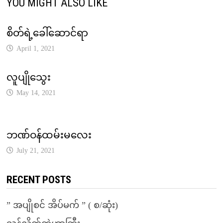
YOU MIGHT ALSO LIKE
စိတ်ရဲ့ခေါ်ဆောင်ရာ
April 1, 2021
လူပျိုသွေး
May 14, 2021
ဘဏ်ဝန်ထမ်းမလေး
July 21, 2021
RECENT POSTS
” အပျိုစင် အိပ်မက် ” ( စ/ဆုံး)