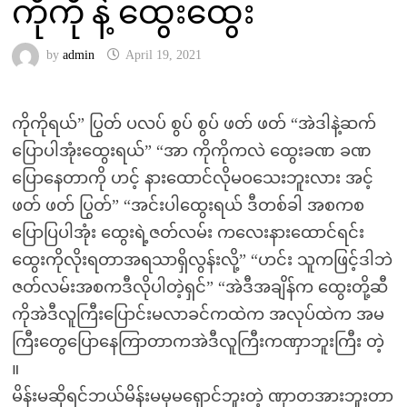
ကိုကို နဲ့ ထွေးထွေး
by
admin
April 19, 2021
ကိုကိုရယ်” ပြွတ် ပလပ် စွပ် စွပ် ဖတ် ဖတ် “အဲဒါနဲ့ဆက်
ပြောပါအုံးထွေးရယ်” “အာ ကိုကိုကလဲ ထွေးခဏ ခဏ
ပြောနေတာကို ဟင့် နားထောင်လိုမဝသေးဘူးလား အင့်
ဖတ် ဖတ် ပြွတ်” “အင်းပါထွေးရယ် ဒီတစ်ခါ အစကစ
ပြောပြပါအုံး ထွေးရဲ့ဇတ်လမ်း ကလေးနားထောင်ရင်း
ထွေးကိုလိုးရတာအရသာရှိလွန်းလို့” “ဟင်း သူကဖြင့်ဒါဘဲ
ဇတ်လမ်းအစကဒီလိုပါတဲ့ရှင်” “အဲဒီအချိန်က ထွေးတို့ဆီ
ကိုအဲဒီလူကြီးပြောင်းမလာခင်ကထဲက အလုပ်ထဲက အမ
ကြီးတွေပြောနေကြာတာကအဲဒီလူကြီးကဏှာဘူးကြီး တဲ့
။
မိန်းမဆိုရင်ဘယ်မိန်းမမှမရှောင်ဘူးတဲ့ ဏှာတအားဘူးတာ