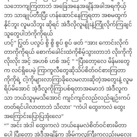
သဘောကျကြတာဘဲ အခြေအနေအချိန်အခါအရကိုယ့်
ဘာ သာချုပ်တီးပြီး ဟန်ဆောင်နေကြရတာ အစမထွက်
နိုင်ဘူး လူမသိဘူး ဆိုရင် အဲဒီလိုလူမျိုးနဲ့ကြုံလိုက်ကြချင်
သူတွေပါဘဲကိုကိုရယ်
ဟင့်” ပြွတ် ပလွပ် စွိ စွိ စွပ် စွပ် ဖတ် “အား ကောင်းလိုက်
တာကိုကိုရယ် စောက်ခေါင်းထဲကိုစိမ့်သွားတာဘဲ လိုးကိုကို
လိုးလိုး အင့် အဟစ် ဟစ် အင့် ” “ပြီးတော့လေ မိန်မးတွေ
က လင်ရှိပေမဲ့ ကြာကူလီတွေဆိုသိပ်စိတ်ဝင်စားကြတာ
ကိုကိုရဲ့ ငါ့ကိုများလာကြာခိုလေမလားဆိုတဲ့အတွေးနဲ့ လူမ
ရိပ်မိအောင် အဲ့ဒီလူကိုကြာပစ်ရတာအမောဘဲ အဲဒီလူက
သာ ဘယ်သူမှမသိအောင် ကျင်ကျင်လည်လည်ချဉ်းကပ်
တတ်ရင်ပါလာတာဘဲ သိလား’ “ကဲပါ ထွေးကလဲ ထွေး
အကြောင်းပြောပြအုံးလေ”
“” အင်း အဲဒါ ထွေးကလဲ ဘယ်နေမလဲစိတ်ဝင်စားမိတာ
ပေါ့ ပြီးတော့ အဲဒီအချိန်က အိမ်ကလူကြီးကလည်းမလေး