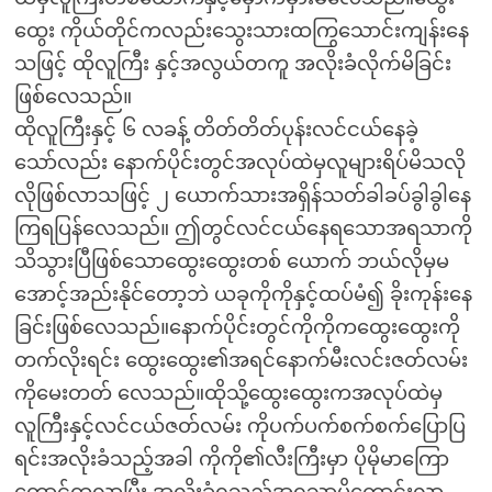
ထွေး ကိုယ်တိုင်ကလည်းသွေးသားထကြွသောင်းကျန်းနေ
သဖြင့် ထိုလူကြီး နှင့်အလွယ်တကူ အလိုးခံလိုက်မိခြင်း
ဖြစ်လေသည်။
ထိုလူကြီးနှင့် ၆ လခန့် တိတ်တိတ်ပုန်းလင်ငယ်နေခဲ့
သော်လည်း နောက်ပိုင်းတွင်အလုပ်ထဲမှလူများရိပ်မိသလို
လိုဖြစ်လာသဖြင့် ၂ ယောက်သားအရှိန်သတ်ခါခပ်ခွါခွါနေ
ကြရပြန်လေသည်။ ဤတွင်လင်ငယ်နေရသောအရသာကို
သိသွားပြီဖြစ်သောထွေးထွေးတစ် ယောက် ဘယ်လိုမှမ
အောင့်အည်းနိုင်တော့ဘဲ ယခုကိုကိုနှင့်ထပ်မံ၍ ခိုးကုန်းနေ
ခြင်းဖြစ်လေသည်။နောက်ပိုင်းတွင်ကိုကိုကထွေးထွေးကို
တက်လိုးရင်း ထွေးထွေး၏အရင်နောက်မီးလင်းဇတ်လမ်း
ကိုမေးတတ် လေသည်။ထိုသို့ထွေးထွေးကအလုပ်ထဲမှ
လူကြီးနှင့်လင်ငယ်ဇတ်လမ်း ကိုပက်ပက်စက်စက်ပြောပြ
ရင်းအလိုးခံသည့်အခါ ကိုကို၏လီးကြီးမှာ ပိုမိုမာကြော