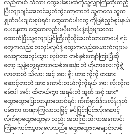
လည်တယ် သိလား ထွေးပါးစပ်ထဲကိုသူ့လျှာကြီးထိုးထည့်
ပြီးလျှာချင်းအတင်းပွတ်ဆွဲတော့တာဘဲ သူကလေ သူက
နှုတ်ခမ်းချင်းစုပ်ရင်း ထွေးတင်ပါးတွေ ကိုဖြစ်ညှစ်စုပ်နယ်
ပေးနေတာ ထွေးကလည်းမမှီမကမ်းနဲ့ခြေဖျားလေး
ထောက်ပြီးသူ့ကျောပြင်ကြီးကိုသိုင်းဖက်ထားတာပေါ့ ရင်
တွေကလည်း တလှပ်လှပ်နဲ့ ထွေးကလည်းယောက်ကျားမ
လေးရှားအလုပ်သွား လုပ်တာ တစ်နှစ်ကျော်ကြာပြီဆို
တော့ သူနဲ့တွေ့ရတာအသစ်အဆန်း ဘဲ ဟိုဟာလေးကိုရွှဲ
လာတာဘဲ သိလား အင့် အား ရှီး ဟား ကိုကို တအား
ဆောင့်တာဘဲ အား ကောင်းတယ်ကိုကိုရယ် အား လိုးလိုက
စမ်းပါ အင်း ထိတယ်ကွာ အရမ်းဘဲ အွတ် အင့် အား”
ထွေးထွေးပြောတာနားထောင်ရင်း ကိုကိုမှာဒိန်းဒလိန်းနတ်
ဖမ်းကာ တဏှာကြွလာသဖြင့် ခပ်ပြင်းပြင်းလိုးဆောင့်
လိုက်ရာထွေးထွေးမှာ လည်း အထိကြီးထိကာအကောင်း
ကြီးကောင်းသွားရလေသည်။ ထွေးထွေးကချောင်းတစ်