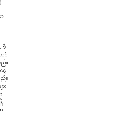
ူ
 ဘ
…ဒီ
 တင်
မည်။
ငွေ
ရမည်။
ျား
း
န်
ေက