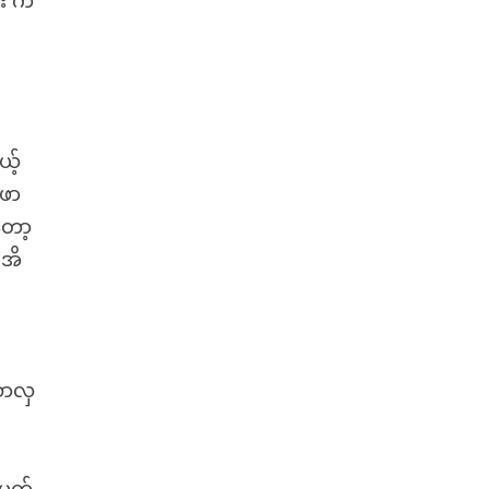
်း က
ယ့်
 ဖာ
တော့
်အိ
်
သာလှ