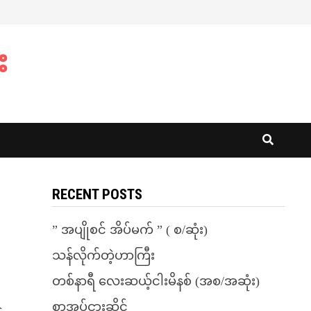
း
RECENT POSTS
” အပျိုစင် အိပ်မက် ” ( စ/ဆုံး)
သန်လိုက်တဲ့ဟာကြီး
တစ်နာရီ လေးဆယ့်ငါးမိနစ် (အစ/အဆုံး)
စာအုပ်ငှားဆိုင်