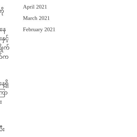
April 2021
ို
March 2021
ြနေ
February 2021
ှင့်
ိုက်
က်က
့ရှိ
ကြာ
း
ီး