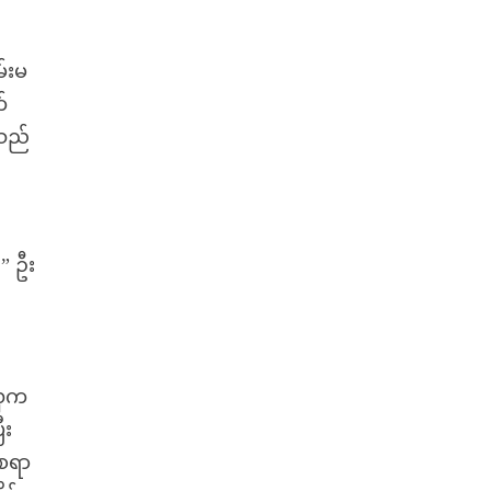
မ်းမ
်
းသည်
” ဦး
လှက
ီး
ရစရာ