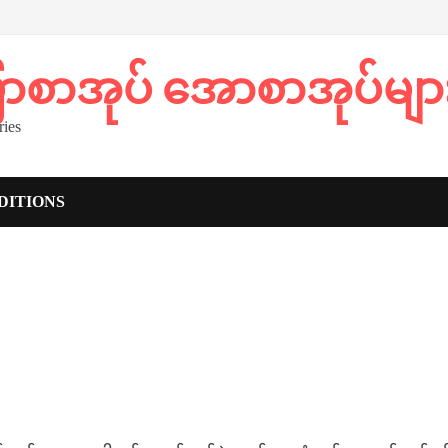
ပြာစာအုပ် အောစာအုပ်မျာ
ies
DITIONS