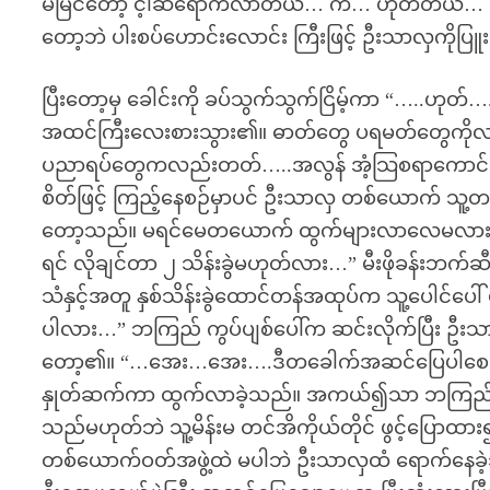
မမြင်တော့ င့ါဆီရောက်လာတယ်… ကဲ… ဟုတ်တယ်… မဟ
တော့ဘဲ ပါးစပ်ဟောင်းလောင်း ကြီးဖြင့် ဦးသာလှကိုပြူ
ပြီးတော့မှ ခေါင်းကို ခပ်သွက်သွက်ငြိမ့်ကာ “….
အထင်ကြီးလေးစားသွား၏။ ဓာတ်တွေ ပရမတ်တွေကိုလည်း
ပညာရပ်တွေကလည်းတတ်…..အလွန် အံ့သြစရာကောင်
စိတ်ဖြင့် ကြည့်နေစဉ်မှာပင် ဦးသာလှ တစ်ယောက် သူ့တ
တော့သည်။ မရင်မေတယောက် ထွက်များလာလေမလားဟု 
ရင် လိုချင်တာ ၂ သိန်းခွဲမဟုတ်လား…” မီးဖိုခန်
သံနှင့်အတူ နှစ်သိန်းခွဲထောင်တန်အထုပ်က သူ့ပေါ
ပါလား…” ဘကြည် ကွပ်ပျစ်ပေါ်က ဆင်းလိုက်ပြီး ဦးသာလ
တော့၏။ “…အေး…အေး….ဒီတခေါက်အဆင်ပြေပါစေကွာ…”
နှုတ်ဆက်ကာ ထွက်လာခဲ့သည်။ အကယ်၍သာ ဘကြည်တစ်ယော
သည်မဟုတ်ဘဲ သူ့မိန်းမ တင်အိကိုယ်တိုင် ဖွင့်ပြေ
တစ်ယောက်ဝတ်အဖွဲ့ထဲ မပါဘဲ ဦးသာလှထံ ရောက်နေခ