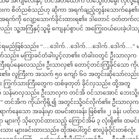
မီ အင်္ကျီလေးနှင့် တင်အိတယောက် တသွေးတမွေး လှလို့န
ျားက စိတ်ညစ်သည်ဟု ဆိုကာ အရက်ချည့်တွန်းသောက်နေ၏
်း အရက်ကို လျော့သောက်ခိုင်းထားရ၏။ ဒါတောင် ဝတ်တက်
း သူ့အကြံနှင့်သူမို့ ကျေနပ်စွာပင် အကြွေးဝယ်ပေးခဲ့ပါသ
င်ရမည်ဖြစ်သည်။ “….ဒေါက်…ဒေါက်….ဒေါက်..ဒေါက်….” 
က်သည်။ မကြာခင်တံခါးပွင့်လာ၏။ တံခါးဝတွင် ဦးသာလှက
းကြီးရပ်နေလေသည်။ ဦးသာလှ၏ တောင့်တင်းကြံ့ခိုင်သော ကို
်သွား၏။ လူကြီးက အသက် ၅၀ ကျော် ၆၀ အတွင်းဆိုသော်လည်း
း ကြွက်သားကြီးတွေက ထစ်ဖုတုတ် ခိုင်လှသည်။ ထို့အတူ
ထစ် သန်မာလှသည်။ ဦးသာလှက တင်အိ ဝင်သာအောင် ဘေးသို့
” တင်အိက ကိုယ်ကိုရို့၍ အတွင်းသို့ဝင်လိုက်၏။ ဦးသာလှက
ု့ရောက်နေသော အခန်းမှာ ထမင်းစားခန်း ဖြစ်၏။ ၂ ခန်း ပတ်
ာ များကို သိုလှောင်ထားသည့် ကြောင်အိမ် ၃ လုံးရှိ၏။ ထမင်
ုးသား များခင်းထားသည်။ ထိုအပေါ်တွင် စားပွဲခုံဝိုင်းတစ်လုံး