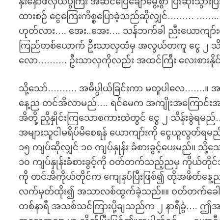
နှီးနှောဖလှယ်ပွဲကြီး အဆင်ပြေချောမွေ့စွာ ပြီးဆုံးသ
ထားစဉ် ငွေကြေးကိစ္စပြောခဲ့သည်ဆိုလျှင်……… ……..
ဟုတ်လား…. အေး..အေး…. သန်ဘက်ခါ ညီးယောကျာ်းကို
ကြည်တစ်ယောက် ဦးသာလှထံမှ အလွယ်တကူ ငွေ ၂ သိန်းခွဲ
လော………. ဦးသာလှကိုလည်း အထင်ကြီး လေးစားနိုင်ပါ
သို့သော်………. အဓိပ္ပါယ်ခြင်းကာ မတူပါလေ…….။
နေ့ည တင်အိလာမည်…. ရင်မေက အကျိုးအကြောင်းအစုံ
အိတို့ ညှိနှိုင်းကြသောစကားထဲတွင် ငွေ ၂ သိန်းခွ
အများသူငါမရိပ်မိစေရန် ယောကျာ်းကို ငွေယူလွတ်ရမည်။
၁၅ ကျပ်ဆိုလျှင် ၁၀ ကျပ်နှုန်း ခံစားခွင့်ပေးမည်။ သို့သော
၁၀ ကျပ်နှုန်းခံစားခွင့်ကို ဝတ်တက်သည့်ညမှ ကို
ကို တင်အိကိုယ်တိုင်က ကျေနပ်ပြီးဖြစ်၍ ထိုအဖိတ်န
လက်မှတ်ထိုး၍ အသာလစ်ထွက်ခဲ့သည်။။ ဝတ်တက်ခေါင်းဆေ
တစ်နာရီ အသစ်သင်ကြားပို့ချသည်က ၂ နာရီခွဲ…. ဤအ