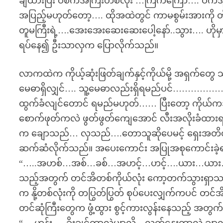
ချထားပြီး ဝီစကီအကြီးတစ်လုံး …ကြက်ကြော်…. ဝက်အူ
အပြည့်မဟုတ်တော့…. ထိုအထဲတွင် ကာမစွမ်းအားကို
တူမကြီးရဲ့….အေးအေးဆေးဆေးပေါ့နော်..သွား…. ဟိုမှ
ရပ်နေ၍ ဦးသာလှက ပြောလိုက်သည်။
လာကထဲက ကိုယ့်ဆုံးဖြတ်ချက်နှင့်ကိုယ်မို့ အရှက်တွေ 
မေဓာရှိလျှင်…. သူ့မေဓာလည်းရှိရမည်ပင်………………. 
ထွက်ခံလျင်တောင် ရမည်မဟုတ်…… ပြီးတော့ ကိုယ်
စောက်ဖုတ်ကလဲ ဖွတ်ဖွတ်ကျေအောင် လီးအလိုးခံထားရတ
က ချောသည်… လှသည်….တောသူဆိုပေမင့် ရှေးအတိတ်ကု
ဆက်ဆံလိုက်သည်။ အပေးကောင်း အပြုအစုကောင်းခဲ့ရ
“…..အဟစ်…အစ်…ခစ်…အဟင့်…ဟင့်….ယား…ယား…
သည့်အတွက် တင်အိတစ်ကိုယ်လုံး ကော့တက်သွားရှာသည်
က နို့တစ်လုံးကို တပြွတ်ပြွတ် စုပ်ပေးလျှက်ကပင် တ
တင်ဆုံကြီးတွေက ဖွံ့ထွား စွင့်ကားလွန်းနေသည့် အတွ