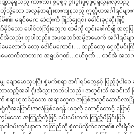
်ရှိသည့် ကားကား စွင့်စွင့် ငွါးငွါးဖွင့်ဖွင့်ရှိလွန်းလှသည့်
့ ထိုသို့သော အလွန်အချိုးစားကျနသည့် ဣတ္ထိယအင်္ဂါရပ်များက
၏။ မရင်မေက ဆံထုံးကို ဖြည်ချရင်း ခေါင်းခုပုဆိုးဖြင့်
်ခိုင်သော ပေါင်တံကြီးတွေက ထမီကို ထွင်းဖေါက်၍ အလှပ
တင်အိလည်း လှပါသည်။ အဖုအထစ်အမို့အမောက် အင်္ဂါရပ်များန
ရင်မေလောက် တော့ ဒေါင်မကောင်း…. သည်တော့ ရွေဘိုမင်းကြ
ိက မရင်မေထက်သာတာက အရွယ်ဂုဏ်…ငယ်ဂုဏ်… တင်အိ အသ
ာမောလှပပြီး စွဲမက်စရာ အင်္ဂါရပ်တွေနှင့် ပြည့်စုံပါစေ နေ
က်ဆံလာသည့်အခါ ရိုးအီသွားတတ်ပါသည်။ အတွင်းသိ အစင်းသိ 
ဲမက် စရာဟုထင်ခဲ့သော အရာတွေက အပြစ်အသွင်ဆောင်လာပြီ
ံကိုအပြောင်းအလဲဖြစ်စေရန် ယခုလို တောင့်တောင့် ဖြောင့်
လွမ်းသော အကြည့်တို့ဖြင့် ငမ်းငမ်းတက် ကြည့်မိခြင်းဖြစ်
မ်းတွင်းနာက ဘကြည်ကို စွဲကပ်လိုက်တော့၏။ လီးရိပ်လ