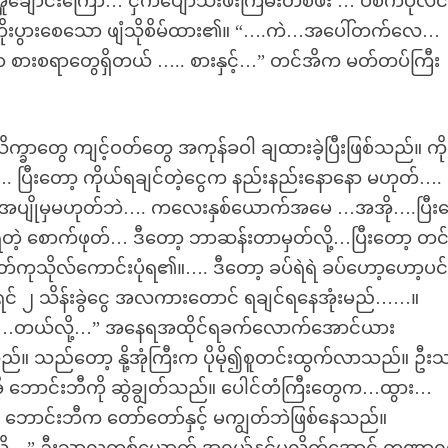
ချောင်းကြော်… ငှက်ပျော်သီးဖီးကြမ်းတစ်ဖီး … ဝီစကီပုလင
 တိုးပွားစေသော ဖျံသိုစိမ်ထား၏။ “….ကဲ…အပေါ်တက်လေ…
ာ စားစရာတွေရှိတယ် ….. စားနှင့်…” တင်အိက မတ်တပ်ကြီး
သိက္ခာတွေ ကျင့်ဝတ်တွေ အကုန်ခဝါ ချထားခဲ့ပြီးဖြစ်သည်။ ကို
ပြီးတော့ ကိုယ်ရချင်တဲ့ငွေက နည်းနည်းနောနော မဟုတ်….
ကအပျိုမှမဟုတ်ဘဲ…. ကလေးနှစ်ယောက်အမေ …အအို….ပြီး
ဲ့ စောက်ဖုတ်… ဒီတော့ ဘာဆန်းတာမှတ်လို့…ပြီးတော့ တင
သိုလ်ကောင်းပုံရ၏။…. ဒီတော့ ခပ်ရဲရဲ ခပ်ဟော့ဟော့ပင
င် ၂ သိန်းခွဲငွေ အလကားတောင် ရချင်ရနေအုံးမည်……။
တယ်လို့…” အနေရအထိုင်ရခက်လောက်အောင်ယား
။ သည်တော့ နို့အုံကြီးက ပိုမို၍စူတင်းထွက်လာသည်။ ဦး
င်အိ ဘောင်းဘီကို ဆွဲချွတ်သည်။ ပေါင်တံကြီးတွေက…ထွား…
က် ဘောင်းဘီက တော်တော်နှင့် မကျွတ်ဘဲဖြစ်နေသည်။