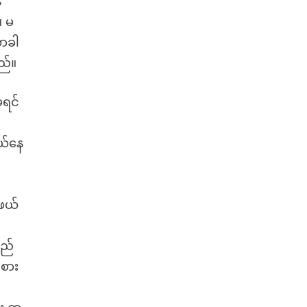
ေ
။ မ
လာခါ
ည်။
မရင်
ယ်နေ
ဖယ်
လည်
းစား