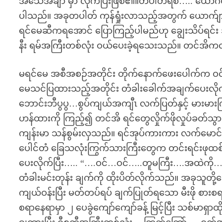
အသေအချာ မှာ လိုက်ပြီးဖြစ်၏။တပါတ်ရစ်….. ယောဂီထ
ပါသည်။ အခုတပါတ် ကုန်ရှုံးလာသည့်အတွက် ယောက်
ရင်မေဆီကရအောင် ပြောကြည့်ပါမည်ဟု ချွေးသိပ်ရင
နီး ရမ်အကြီးတစ်လုံး ဝယ်ပေးခဲ့ရသေးသည်။ တင်အိကလည်
မရင်မေ အစီအစဉ်အတိုင်း တိုက်နောက်ဖေးပေါက်က ဝ
မေသင်ပြထားသည့်အတိုင်း တံခါးခေါက်အချက်ပေးလို
ဘောင်းဘီပွပွ…စွပ်ကျယ်အကျီၤ လက်ပြတ်နှင့် မားမာ
ဟန်ထားကို ကြည့်၍ တင်အိ ရင်တွေလှိုက်ဖိုလှုပ်ခတ
ကျန်းမာ သန်စွမ်းလှသည်။ ရင်အုပ်ကားကား လက်မောင်
ပေါင်တံ ခြေသလုံးကြွက်သားကြီးတွေက တင်းရင်းဖု
ပေးလိုက်ပြီး….. “….ဝင်…ဝင်…..တူမကြီး….အထဲကို…
တံခါးမင်းတုန်း ချက်ကို ထိုးပိတ်လိုက်သည်။ အခုသူတိ
ကျယ်ဝန်းပြီး မတ်တပ်ရပ် ချက်ပြုတ်ရသော မီးဖို စားစရ
စရာနေရာမှာ ၂ ပေခွဲကျော်ကျော်ခန့် မြင့်ပြီး သစ်မာရှာထိ