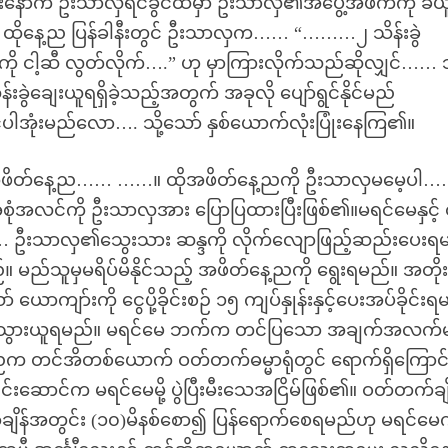
ွားပြီးနောက် ဦးသာလှရင်ခွင်ထဲမှာ ဦးသာလှ၏အပွေ့အဖက်ကို ခံယ
 ထိုနေ့ည ပြန်ခါနီးတွင် ဦးသာလှက…… “………၂ သိန်းခွဲ
 ငါ့ဆီ လွတ်လိုက်….” ဟု မှာကြားလိုက်သည်ဆိုလျှင်……
ချေးယူရရှိခဲ့သည့်အတွက် အခုလို ပျော်ရွင်နိုင်မည်
အုံးမည်လော…. သို့သော် နှစ်ယောက်လုံးပြုံးနေကြ၏။
 အဖိတ်နေ့ည…… ……။ ထိုအဖိတ်နေ့ညကို ဦးသာလှမမေ့ပါ…
အလင်ကို ဦးသာလှအား ပြောပြထားပြီးဖြစ်၏။မရင်မေနှင့်
ဲရမည်… ဦးသာလှ၏သွေးသား ဆန္ဒကို လိုက်လျောဖြည့်ဆည်းပေးရ
 မည်သူမှမရိပ်မိနိုင်သည့် အဖိတ်နေ့ညကို ရွေးရမည်။ အတိုး
် ယောကျာ်းကို ငွေပို့ခိုင်းစဉ် ၁၅ ကျပ်နှုန်းနှင့်ပေးအပ်ခိုင်း
ယ်တိုင်သွားယူရမည်။ မရင်မေ ဘက်က တင်ပြသော အချက်အလက်မ
ေ့ညက တင်အိတစ်ယောက် ဝတ်တက်ဓမ္မာရုံတွင် ရောက်ရှိကြောင်
ာင်က မရင်မေမို့ ပွဲပြီးမီးသေအငြိမ်ဖြစ်၏။ ဝတ်တက်ချိ
ချိန်အတွင်း (၁၀)မိနစ်စော၍ ပြန်ရောက်စေရမည်ဟု မရင်မ