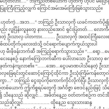
ုတ်လား….” ဘကြည်တစ်ယောက် ဟုတ်ကဲ့ ဟုပင် မပြောနို
းပြူးကြီးကြည့်လျှက် ကြောင်အမ်းအမ်းကြီးဖြစ်သွားသည်။
.ဟုတ်….ဟုတ်ကဲ့…အဘ….” ဘကြည် ဦးသာလှကို ယခင်ကထက်ပို
 လူပြိန်းလူနတွေ နားလည်အောင် ရှင်းပြတတ်…. လောကီဂမ
းတဲ့ ဦးသာလှ ပါတကား……… ဦးသာလှကို အထင်ကြီးလေးစ
စ်ထပ်တိုက်ပုလေးထဲသို့ ဝင်ရောက်ပျောက်ကွယ်သွားပါ
မီးဖိုခန်းဘက်ဆီ အကြည့်ရောက်သွားသည်။ “….ရော့…မေ
းဘက်ဆီငေးနေစဉ် နောက်ကြောဘက်ဆီက ပေါ်လာသော ဦးသာလှ စ
င်ပေါ် ဖုတ်ကနဲကျလာ၏။ “……အော…ငွေပမာဏပါသိနေတဲ့ ဦးသ
ှခြေရင်းတွင်ဆောင့်ကြောင့်ထိုင်ကာ ဦးသုံးကြိမ်ကန်တော့လ
 ဘကြည် ငွေထုပ်ကိုကောက်ကိုင်လိုက်ပြီး ဦးသာလှကို
က် ဤကိစ္စရပ်တွေကို အင်္ဂဝိဇ္ဇာ ဗေဒင်နည်းဖြင့် သိ
ာထား၍ သိနေသည် ဆိုလျှင်… အဖိတ်နေ့ည ဝတ်တက်စဉ်က တင်အ
ဲ့သည်ဆိုလျှင်……………… ထိုနေ့ည သွေးသားဆန္ဒ