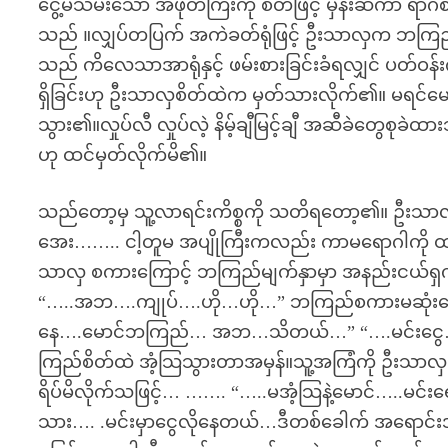
ငွေ့မသမ်းသော အဖုတ်ကြီးကို စိတ်ဖြင့် မှန်းဆကာ 
သည် ။လျှပ်တပြက် အကဲခတ်ရုံဖြင့် ဦးသာလှက ဘကြည်
သည် ကိလေသာအာရုံနှင့် ဖမ်းစားခြင်းခံရလျှင် ပတ်ဝန်းကျ
ရှိခြင်းဟု ဦးသာလှစိတ်ထဲက မှတ်သားလိုက်၏။ မရင်မေက
သွား၏။လှုပ်လီ လှုပ်လဲ့ နိမ့်ချီမြင့်ချီ အဆီခဲတွေစု
ဟု ထင်မှတ်လိုက်မိ၏။
သည်တော့မှ သူ့လာရင်းကိစ္စကို သတိရတော့၏။ ဦးသာလ
အေး…….. ငါ့တူမ အပျိုကြီးကလည်း ကာမရောဂါကို ထကြွတ
သာလှ စကားကြောင့် ဘကြည်မျက်နှာမှာ အနည်းငယ်ရှက်ရ
“…..အဘ….ကျုပ်….ဟို…ဟို…” ဘကြည်စကားမဆုံးသေ
နေ….မောင်ဘကြည်… အဘ…သိတယ်…” “….မင်းငွေ….
ကြည်စိတ်ထဲ အံ့သြသွားတာအမှန်။သူ့အကြံကို ဦး
ရိပ်မိလိုက်သဖြင့်… ……. “…..မအံ့သြနဲ့မောင်…..မင်းရော
သား…. .မင်းမှာငွေလိုနေတယ်…ဒီတစ်ခေါက် အရောင်းအဝယ