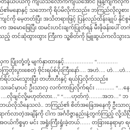
ရာဂစိတ်နယ်ပယ်ကို ကျယ်သလောက်ကျယ်အောင် ဖြန့်ကျက်လိုက်
၏မနောနှင့် သဘောကို ရိပ်မိလိုက်သည်။ ဘကြည်လိုလူစား
င်ကို မေ့တတ်ပြီး အသိတရားဖြင့် ပြန်လည်ထိန်းချုပ် နိုင်စွ
 အမောဖြေပြီး ထမင်းဟင်းချက်ပြုတ်ရန် မီးဖိုခန်းပေါ် တက
ခဲထားသည့် တင်ဆုံထွားထွား ကြီးက သူ့စိတ်ကို မြူဆွယ်ကလိသွာ
ှက ပြုံးတုံ့တုံ့ မျက်နှာထားနှင့်…………….. “…………
ိုးပွားစေတဲ့ ဗိုင်းရပ်စ်ပိုးကြီးနော်…. အဟဲ…. ဟဲ….ဟဲ…
ိပ်သမ်းသွားပြီး တဟီးဟီးနှင့် ရယ်ပြလိုက်သည်။
းခင်မှာပင် ဦးသာလှ လက်ကာပြလိုက်ရင်း ……….. “…နေ
.လိုချင်လို့မဟုတ်လား…” “…..ဟုတ်ကဲ့……..အဘ…” ဘ
သာလှဘယ်လိုသိနေသလဲ.. ဘကြည်၏ စိတ်အခြေအနေကို ဦးသာ
က်လာတဲ့အချိန်ကို ငါက အင်္ဂဝိဇ္ဇာနည်းနဲ့တွက်ကြည့် လို့သိပြ
်ကိစ္စမှာ မင်း အရှုံးကြီးရှုံးခဲ့တယ်…… တခြားနေရာမှာ 