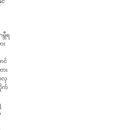
င်
၍
္ဘီရ
ား
ာင်
ကား
ာလှ
ိုက်
ရ
ိ