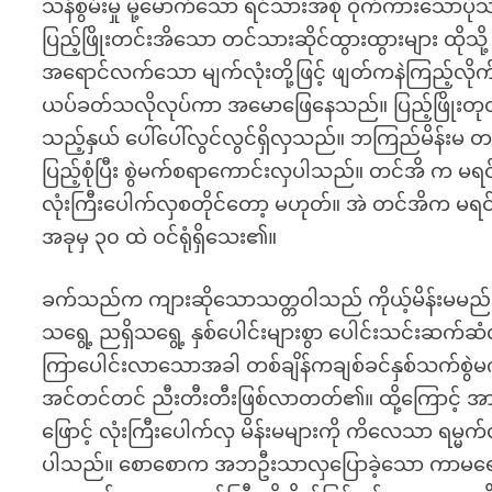
သန်စွမ်းမှု မို့မောက်သော ရင်သားအစုံ ဝိုက်ကားသောပုံသဏ္ဍာန
ပြည့်ဖြိုးတင်းအိသော တင်သားဆိုင်ထွားထွားများ ထိုသို
အရောင်လက်သော မျက်လုံးတို့ဖြင့် ဖျတ်ကနဲကြည့်လိုက်မိ
ယပ်ခတ်သလိုလုပ်ကာ အမောဖြေနေသည်။ ပြည့်ဖြိုးတုတ
သည့်နှယ် ပေါ်ပေါ်လွင်လွင်ရှိလှသည်။ ဘကြည်မိန်းမ 
ပြည့်စုံပြီး စွဲမက်စရာကောင်းလှပါသည်။ တင်အိ က မ
လုံးကြီးပေါက်လှစတိုင်တော့ မဟုတ်။ အဲ တင်အ
အခုမှ ၃၀ ထဲ ဝင်ရုံရှိသေး၏။
ခက်သည်က ကျားဆိုသောသတ္တဝါသည် ကိုယ့်မိန်းမမည်မျှ ချေ
သရွေ့ ညရှိသရွေ့ နှစ်ပေါင်းများစွာ ပေါင်းသင်းဆ
ကြာပေါင်းလာသောအခါ တစ်ချိန်ကချစ်ခင်နှစ်သက်စွ
အင်တင်တင် ညီးတီးတီးဖြစ်လာတတ်၏။ ထို့ကြောင့် အာရု
ဖြောင့် လုံးကြီးပေါက်လှ မိန်းမများကို ကိလေသာ ရမ္မက်
ပါသည်။ စောစောက အဘဦးသာလှပြောခဲ့သော ကာမရောဂါဝ