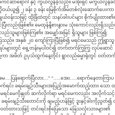
ိမ်ကင်ဆာရောဂါ နှင့် ကွယ်လွန်ခဲ့သည်။ မအုံးရှင် မကွယ်လွန်
ုဝယ်ယူ၍ ၂ ခန်း ၃ ခန်း မြေစိုက်အိမ်တစ်လုံးဆောက်ပေးကာ
န်းသဖြင့် ထိုခြံထဲတွင် သနပ်ခါးပင်များ စိုက်ပျိုးထား၏
ီးလည်းဖြစ်၏။ မေထုန်နို့စားနွားမ သုံးကောင်လည်းရှိသည်
ောင်လည်သူများဖြစ်ကြ၏။ အမျှော်အမြင် ရှိသူများ ဖြစ်ကြ၍
ိုင်ကြသည်။ အနှစ် ၂၀ ကျော်ကြာပြီဖြစ်၍ မရင်မေသည် ဤရွာသူ
္စရပ်များတွင် ရှေ့တန်းမှပါဝင်၍ တက်တက်ကြွကြွ လုပ်ဆောင်
 အဖိတ် ဥပုသ်ထွက်နေ့တိုင်း ရွာလည်ဓမ္မာရုံတွင် ဝတ်တက
။ “….အမ….ပြန်ရောက်ပြီလား…” “…..အေး…..ရောက်နေတာကြာပ
်ရင်း ခရမ်းချဉ်သီးများအပြည့်အမောက်ထည့်ထား သော ထ
 မရင်မေကိုနှုတ် ဆက်လိုက်ရာ မရင်မေကလည်း အလိုက်သင့် 
်းချဉ်သီးတောင်းကို ချမည့်ဟန်ဖြင့် ဒူးနှင့်ခါးကိုညွတ်၍
ိုတိုဝတ်ထားသဖြင့် တင်းရင်းစိုပြေသော ခြေသလုံးသားများ၏