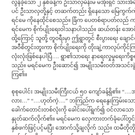
လွန်ခဲ့သော ၂ နှစ်ခန့်က ဦးသာလှမိန်းမ မအုံးရှင် သားအ
ပင် ဦးသာလှတို့နှင့် တဆက်တည်း ရှိနေသော မြေကွက်ကိ
ရင်မေ ကိုနေထိုင်စေသည်။ ခြံက ပေတစ်ရာပတ်လည် ကျယ်ဝ
ရင်မေက စိုက်ပျိုးရေးဝါသနာပါသည်။ ဆယ်တန်း အောင်ပြ
ထို့ကြောင့် သူတို့ တူဝရီးမှာ ဤရွာတွင် စီးပွားရေး ချ
အဝီစိတွင်းတူးကာ စိုက်ပျိုးရေးကို တိုးချဲ့ကာလုပ်က
လုံးလုံးဖြစ်နေပါပြီ…. ရွာ၏သာရေး နာရေးလှုမှုရေးကိစ
သည်။ မရင်မေက ဦးဆောင်၍ အမျိုးသမီးဝတ်အသင်းဖွဲ့ကာ
ကြ၏။
စုစုပေါင်း အမျိုးသမီးကြီးငယ် ၅၀ ကျော်ခန့်ရှိ၏
လား…” “….ဟုတ်ကဲ့….” ဘကြည်က ရေနွေးကြမ်းသောက
ခေါက်တောင်းတစ်လုံးကို ခေါင်းပေါ်ရွက်၍ ဝင်လာသော
နှုတ်ဆက်လိုက်၏။ မရင်မေက လှေကားတက်ခုံပေါ်တွင် ခရမ
နှစ်ဖက်ဖြင့်ပင့်မပြီး အောက်သို့ချလိုက် သည်။ ထမီတ