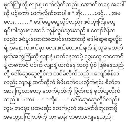
ဖုတ်ကြီးကို လျာနဲ့ ယက်လိုက်သည်။ အောက်ကနေ အပေါ်
ကို ပင့်ကော် ယက်လိုက်တာပါ ။ “ အိုး…….ဟင့်…..အမ
လေး………” ဒေါ်ဆွေဆွေလှိုင်လည်း ဖင်တုံးကြီးတွေ
ရမ်းခါသွားရအောင် တုန်လှုပ်သွားသည် ။ ကျော်စိန်ဘ
လည်း ဖင်ပူးတောင်းထောင်ပေးထားတဲ့ ဒေါ်ဆွေဆွေလှိုင်
ရဲ့ အနောက်ဖက်မှာ လေးဖက်ထောက်ရက် နဲ့ သူမ စောက်
ဖုတ်အကွဲကြီးကို လျာနဲ့ ယက်နေတာမို့ ခွေးတွေ တကောင်
နဲ့ တကောင် ဖင်ကို လျာနဲ့ ယက်နေ သလို ပုံစံ ဖြစ်နေသည်
လို့ ဒေါ်ဆွေဆွေလှိုင်က ထင်မိလိုက်သည် ။ ကျော်စိန်ဘ
လည်း လျာနဲ့ ဆက်တိုက် ဖိဖိယက်ပေးလိုက်ရင်း စိတ်တ
အား ကြွလာတော့ စောက်ဖုတ်ကို ပြွတ်ကနဲ စုတ်ယူလိုက်
သည် ။ “ ဟား…..” “ အိုး……” ဒေါ်ဆွေဆွေလှိုင်လည်း
သူမ ဘဝမှာ ပထမဆုံး စောက်ဖုတ် အယက်ခံဘူးတာမို့
အတွေ့အကြုံသစ်ကို ထူး ဆန်း သဘောကျနေသည် ။