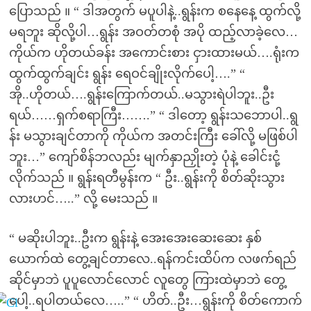
ပြောသည် ။ “ ဒါအတွက် မပူပါနဲ့..ရွန်းက စနေနေ့ ထွက်လို့
မရဘူး ဆိုလို့ပါ…ရွန်း အဝတ်တစုံ အပို ထည့်လာခဲ့လေ…
ကိုယ်က ဟိုတယ်ခန်း အကောင်းစား ငှားထားမယ်….ရုံးက
ထွက်ထွက်ချင်း ရွန်း ရေဝင်ချိုးလိုက်ပေါ့….” “
အို..ဟိုတယ်….ရွန်းကြောက်တယ်..မသွားရဲပါဘူး..ဦး
ရယ်……ရှက်စရာကြီး…….” “ ဒါတော့ ရွန်းသဘောပါ..ရွ
န်း မသွားချင်တာကို ကိုယ်က အတင်းကြီး ခေါ်လို့ မဖြစ်ပါ
ဘူး…” ကျော်စိန်ဘလည်း မျက်နှာညှိုးတဲ့ ပုံနဲ့ ခေါင်းငုံ့
လိုက်သည် ။ ရွန်းရတီမွန်းက “ ဦး..ရွန်းကို စိတ်ဆိုးသွား
လားဟင်…..” လို့ မေးသည် ။
“ မဆိုးပါဘူး..ဦးက ရွန်းနဲ့ အေးအေးဆေးဆေး နှစ်
ယောက်ထဲ တွေ့ချင်တာလေ..ရန်ကင်းထိပ်က လဖက်ရည်
ဆိုင်မှာဘဲ ပူပူလောင်လောင် လူတွေ ကြားထဲမှာဘဲ တွေ့
ပေါ့..ရပါတယ်လေ…..” “ ဟိတ်..ဦး…ရွန်းကို စိတ်ကောက်