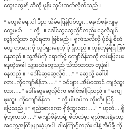
ထွေးထွေးရီ ဆီကို ဖုန်း လှမ်းဆက်လိုက်သည် ။
“ ထွေးရီရေ..ငါ ဒီည အိမ်မပြန်ဖြစ်ဘူး…မနက်ဖန်ကျမှ
တွေ့မယ်…..” လို့ ..။ ဒေါ်ဆွေဆွေလှိုင်လည်း ငွေလိုချင်
လွန်းလို့သာ လုပ်ရတာ ဖြစ်မည် ။ ရှက်သလိုလို ပုံစံနဲ့ စိတ်
တွေ တအားကို လှုပ်ရှားနေတဲ့ ပုံ ရှိသည် ။ တုန်တုန်ရီရီ ဖြစ်
နေသည် ။ သူ့အိမ်ကို ရောက်ဖို့ ကျော်စိန်ဘကို လမ်းပြပေး
နေတဲ့အခါ သူ့အသံတွေသည် သိသိသာသာ တုန်ခါ
နေသည် ။ “ ဒေါ်ဆွေဆွေလှိုင်….” “ ဆွေလို့ ခေါ်ပါ
လား..ကိုကျော်စိန်ဘ…..” “ ခင်ဗျား..အိမ်ထောင် ကျခဲ့ဘူး
လား…..” ဒေါ်ဆွေဆွေလှိုင်က ခေါင်းခါပြသည် ။ “ မကျ
ဖူးဘူး..ကိုကျော်စိန်ဘ…..” လို့ ပါးစပ်က တိုးတိုး ပြန်
ဖြေသည် ။ “ ရည်းစားကော ရှိခဲ့ဘူးလား…..” “ ဟုတ်….ရှိ
ခဲ့ဘူးတယ်…..” ကျော်စိန်ဘရဲ့ စိတ်ထဲမှာ ရည်းစားနဲ့တော့
အတွေ့အကြုံများခဲ့မှာပါ..ဒါကြောင့်လည်း ငါနဲ့ အိပ်ဖို့ ကို