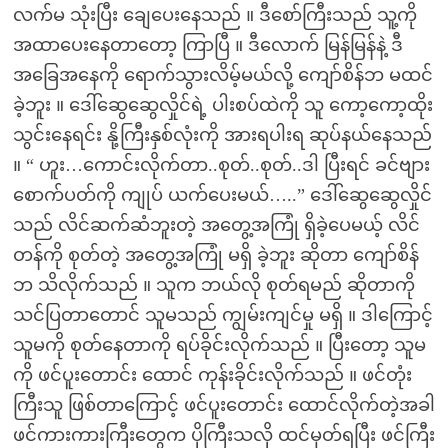
လက်မ သုံးပြီး ချေပေးနေသည် ။ ဒီစော်ကြီးသည် သူ့ကို
အထာပေးနေတာတော့ ကြာပြီ ။ ဒီလောက် မြန်မြန်နဲ့ ဒီ
အခြေအနေကို ရောက်သွားလိမ့်မယ်လို့ ကျော်စိန်ဘ မထင်
ခဲ့ဘူး ။ ဒေါ်ဆွေဆွေလှိုင်ရဲ့ ပါးစပ်ထဲကို သူ ကော့ကော့ထိုး
သွင်းနေရင်း နို့ကြီးနှစ်လုံးကို အားရပါးရ ဆုပ်နယ်နေသည်
။ “ ဟူး…ကောင်းလိုက်တာ..စုတ်..စုတ်..ဒါ ပြီးရင် ခင်ဗျား
စောက်ပတ်ကို ကျုပ် ယက်ပေးမယ်…..” ဒေါ်ဆွေဆွေလှိုင်
သည် လိင်ဆက်ဆံဘူးတဲ့ အတွေ့အကြုံ ရှိခဲ့ပေမယ့် လိင်
တန်ကို စုတ်တဲ့ အတွေ့အကြုံ မရှိ ခဲ့ဘူး ဆိုတာ ကျော်စိန်
ဘ သိလိုက်သည် ။ သူက ဘယ်လို စုတ်ရမည် ဆိုတာကို
သင်ပြတာတောင် သူမသည် ကျွမ်းကျင်မှု မရှိ ။ ဒါကြောင့်
သူမကို စုတ်နေတာကို ရပ်ခိုင်းလိုက်သည် ။ ပြီးတော့ သူမ
ကို ဖင်ပူးတောင်း ထောင် ကုန်းခိုင်းလိုက်သည် ။ ဖင်တုံး
ကြီးသူ ဖြစ်တာကြောင့် ဖင်ပူးတောင်း ထောင်လိုက်တဲ့အခါ
ဖင်ကားကားကြီးတွေက ပိုကြီးသလို ထင်မှတ်ရပြီး ဖင်ကြီး