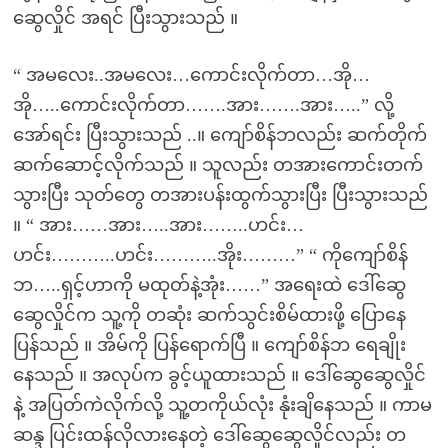
ဆွေလှိုင် အရင် ပြီးသွားသည် ။
“ အမလေး..အမလေး…ကောင်းလိုက်တာ…အို…
အို…..ကောင်းလိုက်တာ…….အား…….အား…..” လို့
အော်ရင်း ပြီးသွားသည် ..။ ကျော်စိန်ဘလည်း ဆက်တိုက်
ဆက်ဆောင့်လိုက်သည် ။ သူလည်း တအားကောင်းတက်
သွားပြီး သုတ်တွေ တအားပန်းထွက်သွားပြီး ပြီးသွားသည်
။ “ အား……အား…..အား……..ဟင်း…
ဟင်း………..ဟင်း………..အိုး………” “ ကိုကျော်စိန်
ဘ…..ရှင့်ဟာကို မထုတ်နဲ့အုံး……” အရေးထဲ ဒေါ်ဆွေ
ဆွေလှိုင်က သူ့ကို တဆုံး ဆက်သွင်းစိမ်ထားဖို့ ပြောနေ
ပြန်သည် ။ အိမ်ကို ပြန်ရောက်ပြီ ။ ကျော်စိန်ဘ ရေချိုး
နေသည် ။ အလုပ်က ခွင့်ယူထားသည် ။ ဒေါ်ဆွေဆွေလှိုင်
နဲ့ အပြတ်ကဲလိုက်လို့ သူ့တကိုယ်လုံး နုံးချိနေသည် ။ ကာမ
ဆန္ဒ ပြင်းထန်လိုလားနေတဲ့ ဒေါ်ဆွေဆွေလှိုင်လည်း တ