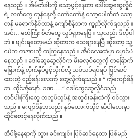
နေသည် ။ အိမ်တံခါးကို သော့ဖွင့်နေတာ ဒေါ်ဆွေဆွေလှိုင်
ရဲ့ လက်တွေ တုန်နေလို့ တော်တော်နဲ့ သော့ပေါက်ထဲ သော့
တန် မရောက်နိုင်တာနဲ့ ကျော်စိန်ဘက ကူညီလိုက်ရသည် ။
အင်း…စော်ကြီး စိတ်တွေ လှုပ်ရှားနေပြီ ။ သူလည်း ဒီလိုပါ
ဘဲ ။ ဗျင်းရတော့မယ် ဆိုတာက သေချာနေပြီ ဆိုတော့ သူ့
ငပဲက တအားကို ထကြွနေသည် ။ အိမ်လေးထဲမှာ မှောင်မဲ
နေသည် ။ ဒေါ်ဆွေဆွေလှိုင်က မီးခလုပ်တွေကို တခြောက်
ခြောက်နဲ့ လိုက်နှိပ်ဖွင့်လိုက်လို့ သပ်သပ်ရပ်ရပ် ပြင်ဆင်
ထားတဲ့ ဧည့်ခန်းလေးကို တွေ့လိုက်ရသည် ။ “ ကိုကျော်စိန်
ဘ..ထိုင်အုံးနော်..ခဏ…..“ ဒေါ်ဆွေဆွေလှိုင်သည်
တင်ပါးကြီးတွေ တလှုပ်လှုပ်နဲ့ အတွင်းခန်းထဲကို ဝင်သွား
သည် ။ ကျော်စိန်ဘလည်း နှစ်ယောက်ထိုင် ဆိုဖါလေးမှာ
ထိုင်စောင့်နေလိုက်သည် ။
အိပ်ဖို့နေရာကို သွား ခင်းကျင်း ပြင်ဆင်နေတာ ဖြစ်မည်