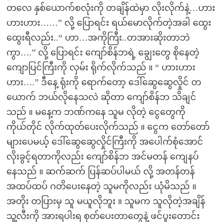
တလေ နှစ်ယောက်စလုံးကို တချိန်ထဲမှာ လိုးလိုက်နဲ့…ဟား
ဟားဟား……” လို့ ပြောရင်း ရယ်မောလိုက်တဲ့အခါ ထွေး
ထွေးရီလည်း..“ ဟာ…အကိုကြီး..တအားဆိုးတာဘဲ
ကွာ….” လို့ ပြောရင်း ကျော်စိန်ဘရဲ့ ချွေးတွေ စိုနေတဲ့
ကျောပြင်ကြီးကို လှမ်း ရိုက်လိုက်သည် ။ “ ဟားဟား
ဟား….” ဒီနေ့ ရုံးကို ရောက်တော့ ဒေါ်ဆွေဆွေလှိုင် တ
ယောက် ဘယ်လိုနေသလဲ ဆိုတာ ကျော်စိန်ဘ သိချင်
သည် ။ မနေ့က ဘဏ်ကနေ သူမ လိုတဲ့ ငွေတွေကို
ကိုယ်တိုင် လိုက်ထုတ်ပေးလိုက်သည် ။ ငွေက တော်တော်
များပေမယ့် ဒေါ်ဆွေဆွေလှိုင်ကြီးကို အပေါက်စုံအောင်
လိုးခွင့်ရတာကိုလည်း ကျော်စိန်ဘ အင်မတန် ကျေနပ်
နေသည် ။ ဆက်ဆက် ပြန်ဆပ်ပါမယ် လို့ အတန်တန်
အထပ်ထပ် ဂတိပေးနေတဲ့ သူမကိုလည်း ယုံမိသည် ။
အတိုး တပြားမှ သူ မယူလိုဘူး ။ သူမက သူလိုတဲ့အချိန်
သူ့လီးကို အားရပါးရ စုတ်ပေးတာတွေနဲ့ ဖင်ပူးတောင်း