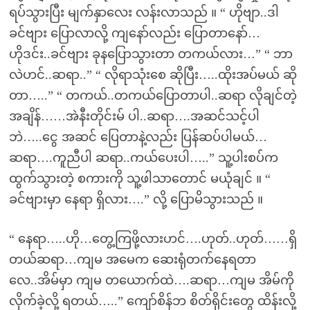
ရပ်သွားပြီး မျက်နှာလေး လန်းလာသည် ။ “ ဟိုဗျာ..ဒါ
ခင်ဗျား ပြောလာလို့ ကျနော်လည်း ပြောတာနော်…
ဟိုဒင်း..ခင်ဗျား ခုနပြောသွားတာ တကယ်လား…” “ ဘာ
လဲဟင်..ဆရာ..” “ လိုရာသုံးစေ ဆိုပြီး…..ထိုးအပ်မယ် ဆို
တာ…..” “ တကယ်..တကယ်ပြောတာပါ..ဆရာ လိုချင်တဲ့
အချိန်……အဲနီးတိုင်းမ် ပါ..ဆရာ….အဆင်သင့်ပါ
ဘဲ…..ငွေ အဆင် ပြေတာနဲ့လည်း ပြန်ဆပ်ပါမယ်…
ဆရာ….ကူညီပါ ဆရာ..ကယ်ပေးပါ…..” သူ့ပါးစပ်က
ထွက်သွားတဲ့ စကားကို သူ့ဖါသာတောင် မယုံချင် ။ “
ခင်ဗျားမှာ နေရာ ရှိလား….” လို့ ပြောမိသွားသည် ။
“ နေရာ…..ဟို…တွေ့ကြဖို့လားဟင်….ဟုတ်..ဟုတ်……ရှိ
တယ်ဆရာ…ကျမ အမေက ဆေးရုံတက်နေရတာ
လေ..အိမ်မှာ ကျမ တယောက်ထဲ….ဆရာ…ကျမ အိမ်ကို
လိုက်ခဲ့လို့ ရတယ်…..” ကျော်စိန်ဘ စိတ်ရိုင်းတွေ ထိန်းလို့