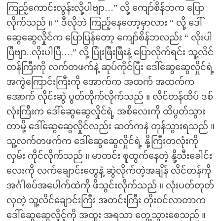
ကြည့်ကောင်းလွန်းလို့ပါဗျာ…” လို့ ကျော်စိန်ဘက ပြော
လိုက်သည် ။ “ ဒီလိုဘဲ ကြည့်နေတော့မှာလား “ လို့ ဒေါ်
ဆွေဆွေလှိုင်က ပြောပြန်တော့ ကျော်စိန်ဘလည်း “ လိုးပါ
ပြီဗျာ..လိုးပါပြီ….” လို့ ပြုံးဖြီးဖြီးနဲ့ ပြောလိုက်ရင်း သူ့လိင်
တန်ကြီးကို လက်တဖက်နဲ့ ဆုပ်ကိုင်ပြီး ဒေါ်ဆွေဆွေလှိုင်ရဲ့
အကွဲကြောင်းကြီးကို အောက်က အထက် အထက်က
အောက် လိုင်းဆွဲ ပွတ်တိုက်လိုက်သည် ။ လိင်တန်ထိပ် ဒစ်
လုံးကြီးက ဒေါ်ဆွေဆွေလှိုင်ရဲ့ အစိလေးကို ထိပွတ်သွား
တာမို့ ဒေါ်ဆွေဆွေလှိုင်လည်း ဆတ်ကနဲ တုန်သွားရသည် ။
သူ့လက်တဖက်က ဒေါ်ဆွေဆွေလှိုင်ရဲ့ နို့ကြီးတလုံးကို
လှမ်း ကိုင်လိုက်သည် ။ မာတင်း စူထွက်နေတဲ့ နို့သီးခေါင်း
လေးကို လက်ချောင်းတွေနဲ့ ဆွဲလိုက်တဲ့အချိန် လိင်တန်ကို
အင်္ဂါစပ်အပေါက်ထဲကို ဖိသွင်းလိုက်သည် ။ လုံးပတ်တုတ်
လှတဲ့ သူ့လိင်ချောင်းကြီး အတင်းကြီး တိုးဝင်လာတာက
ဒေါ်ဆွေဆွေလှိုင့်ကို အထူး အရသာ တွေ့သွားစေသည် ။