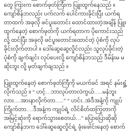
တွေ ကြားက စောက်ဖုတ်ကြီးက ပြူးထွက်နေသည် ။
ကျော်စိန်ဘလည်း ပက်လက် ပေါင်ကားခိုင်းပြီး ယက်ရ
တာထက် အခုလို ဖင်ပူးတောင်း ထောင်ထားတဲ့အချိန် ပြူး
ထွက်နေတဲ့ စောက်ဖုတ်ကို ယက်ရတာက ပိုကောင်းသည်
လို့ ထင်ပြီး အခုလို ဖင်ပူးတောင်းထောင်တဲ့ ပုံစံကို လုပ်
ခိုင်းလိုက်တာပါ ။ ဒေါ်ဆွေဆွေလှိုင်လည်း သူလုပ်ခိုင်းတဲ့
ပုံစံကို ချက်ချင်း လုပ်ပေးလို့ ကျော်စိန်ဘသည် ဒီမိန်းမ မ
ဆိုးဘူး လို့ မှတ်ချက်ချသည် ။
ပြူးထွက်နေတဲ့ စောက်ဖုတ်ကြီကို မယက်ခင် အရင် နမ်းရှုံ့
လိုက်သည် ။ “ ဟင့်…ဘာလုပ်တာလဲကွယ်…..မနံဘူး
လား….အားနာလိုက်တာ…..” “ ဟင်း..အဲဒီအနံ့ကို ကျုပ်
ကြိုက်တာ….ဒီအနံ့က ကျုပ်ရဲ့ လိင်စိတ်ထကြွတာကို
အမြင့်ဆုံးကို ရောက်သွားစေတယ်…” ပြောပြောဆိုဆို
ကျော်စိန်ဘက ဒေါ်ဆွေဆွေလှိုင်ရဲ့ ခုံးဖေါင်းနေတဲ့ စောက်