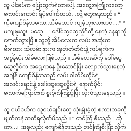
သူ ပါးစပ်က ပြောထွက်ရဲတာပေါ့..အတွေ့အကြုံကတော့
ကောင်းကောင်း ရှိပုံပေါက်တယ်…လို့ တွေးနေသည် ။ “
ကိုကျော်စိန်ဘကော..အိမ်ထောင် ကျခဲ့ဘူးလားဟင်….” “
မကျဖူးဘူး..မဆွေ…” ဒေါ်ဆွေဆွေလှိုင်တို့ နေတဲ့ နေရာကို
ရောက်သွားပြီ ။ သူတို့ အိမ်လေးက လမ်း အဆုံးက
မီးရထား သံလမ်း နားက အုတ်တံတိုင်းနဲ့ ကပ်ရက်က
အစွန်ဆုံး အိမ်လေး ဖြစ်သည် ။ အိမ်လေးဆီကို ဒေါ်ဆွေ
ဆွေလှိုင်က အရှေ့ကနေ ဦးဆောင်ပြီး လျောက်သွားနေတဲ့
အချိန် ကျော်စိန်ဘသည် လမ်း ဓါတ်မီးတိုင်ရဲ့
အလင်းရောင်နဲ့ ဒေါ်ဆွေဆွေလှိုင်ရဲ့ နောက်ပိုင်း
ကောက်ကြောင်းကို စူးစိုက်ကြည့်ပြီး လိုက်သွားနေသည် ။
သူ ငယ်ငယ်က သူငယ်ချင်းတွေ သုံးနှုံးခဲ့တဲ့ စကားတခုကို
ဖျတ်ကနဲ သတိရလိုက်မိသည် ။ “ တင်ကြုံစီးသည် ” ဆို
တာ…။ အခုလည်း ကျော်စိန်ဘသည် တင်ကြုံစီးပြီး လိုက်