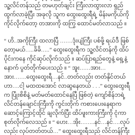
သူ့လိင်တန်သည် တမဟုတ်ချင်း ကြီးလာထွားလာ ရှည်
ထွက်လာခဲ့ပြီး အခုလို သူက ထွေးထွေးရီရဲ့ မိန်းမကိုယ်ကို
ကိုင်လိုက်တော့ တအားကို ထကြွ ထောင်မတ်လာသည် ။
“ ဟိ..အကိုကြီး ထလာပြီ …….ဒုံးပျံကြီး ပစ်ဖို့ ရယ်ဒီ ဖြစ်
တော့မယ်…..ခိခိ…..” ထွေးထွေးရီက သူ့လိင်တန်ကို ထိပ်
ပိုင်းကနေ ကိုင်ဆုပ်လိုက်သည် ။ ဆပ်ပြာရည်တွေနဲ့ ရှေ့နဲ့
နောက် ပွတ်တိုက်ပေးသည် ။ “ အူး……အား…
အား…….ထွေးထွေးရီ…နင်..တတ်လည်း တတ်နိုင်တယ်
ဟာ….ငါ့ မထထအောင် လာဆွနေတယ် . . .” ထွေးထွေးရီ
က ပြုံးစိစိနဲ့ မတ်မတ်ထောင်နေပြီ ဖြစ်တဲ့ ကျော်စိန်ဘရဲ့
လိင်တန်ချောင်းကြီးကို ကွင်းတိုက် ကစားပေးနေရာက
ဆောင့်ကြောင့်ထိုင် ချလိုက်ပြီး ထိပ်ဖူးကားကြီးကို ငုံကာ
စုတ်လိုက်လေသည် ။ “ ဟေး…အိုး……..နင်…နင်….လုပ်
လည်း လုပ်တတ်တယ်…” ထွေးထွေးရီသည် လိင်တန်ကြီး