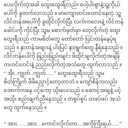
ပေးလိုက်တဲ့အခါ ထွေးထွေးရီလည်း ပေါ့ပါးစွာနဲ့သူ့ကိုယ်
ပေါ်ကို ခွတက်လာသည် ။ မာကျောတင်းထောင်နေတဲ့ သူ့
လိင်တန်အပေါ်ကို ခွထိုင်လိုက်ပြီး လက်ကလေးနဲ့ လိင်တန်
ခေါင်းကို ကိုင်ပြီး သူမ စောက်ဖုတ်မှာ တေ့လိုက်တဲ့ ထွေး
ထွေးရီသည် ကာမစိတ်တွေ တော်တော် ပြင်းထန်နေပုံရ
သည် ။ နှာတန်အဖျားနဲ့ ပါးပြင် နားရွက်တွေ နီရဲနေသည် ။
လိင်တန်ပေါ်ကို ဖြည်းဖြည်းချင်း ဖိထိုင်ချလိုက်တဲ့အချိန်
တဟင်းဟင်းနဲ့ ညည်းလိုက်တဲ့အသံတွေ ထွက်လာသည် ။
“ အိုး..ကျွတ်..ကျွတ်…..” ထွေးထွေးရီသည် သူမ
စိတ်ကြိုက် ဖိဖိညှောင့်တော့တာဘဲ ။ ကျော်စိန်ဘလည်း
အောက်ကနေ ပင့်ကော့ ထိုးပေးသည် ။ ဆောင့်အချနဲ့ ပင့်
အထိုး စည်းချက်ညီနေသည် ။ တစွပ်စွပ် တဖပ်ဖပ် အသံ
တွေ ထွက်နေသည် ။
“ အား……အား…ကောင်းလိုက်တာ…အကိုကြီးရယ်…..”