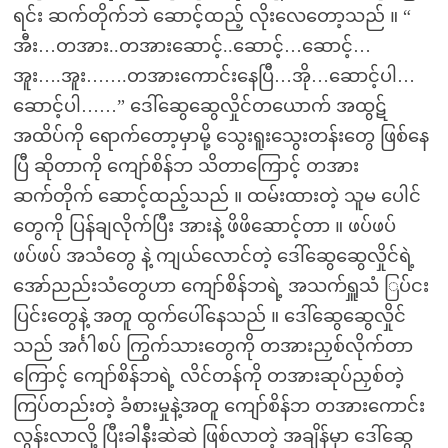
ရင်း ဆက်တိုက်ဘဲ ဆောင့်ထည့် လိုးလေတော့သည် ။ “
အီး…တအား..တအားဆောင့်..ဆောင့်…ဆောင့်…
အူး….အူး…….တအားကောင်းနေပြီ…အို…ဆောင့်ပါ…
ဆောင့်ပါ……” ဒေါ်ဆွေဆွေလှိုင်တယောက် အထွဋ်
အထိပ်ကို ရောက်တော့မှာမို့ သွေးရူးသွေးတန်းတွေ ဖြစ်နေ
ပြီ ဆိုတာကို ကျော်စိန်ဘ သိတာကြောင့် တအား
ဆက်တိုက် ဆောင့်ထည့်သည် ။ ထမ်းထားတဲ့ သူမ ပေါင်
တွေကို ပြန်ချလိုက်ပြီး အားနဲ့ ဖိဖိဆောင့်တာ ။ ဖပ်ဖပ်
ဖပ်ဖပ် အသံတွေ နဲ့ ကျယ်လောင်တဲ့ ဒေါ်ဆွေဆွေလှိုင်ရဲ့
အော်ညည်းသံတွေဟာ ကျော်စိန်ဘရဲ့ အသက်ရှူသံ ြပ်ငး
ပြင်းတွေနဲ့ အတူ ထွက်ပေါ်နေသည် ။ ဒေါ်ဆွေဆွေလှိုင်
သည် အင်္ဂါစပ် ကြွက်သားတွေကို တအားညှစ်လိုက်တာ
ကြောင့် ကျော်စိန်ဘရဲ့ လိင်တန်ကို တအားဆုပ်ညှစ်တဲ့
ကြပ်တည်းတဲ့ ခံစားမှုနဲ့အတူ ကျော်စိန်ဘ တအားကောင်း
လွန်းလာလို့ ပြီးခါနီးဆဲဆဲ ဖြစ်လာတဲ့ အချိန်မှာ ဒေါ်ဆွေ