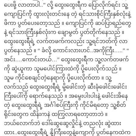
ပေးဖို့ လာတာပါ..” လို့ ထွေးထွေးရီက ပြောလိုက်ရင်း သူ့
ကျောပြင်ကို ထွားလုံးတင်းနေ တဲ့ ရင်သားစိုင်ကြီးနှစ်လုံးနဲ့
ဖိကာ ပွတ်ပေးတော့သည် ။ ကျောပြင်ကို ဆပ်ပြာရည်တွေ
နဲ့ ရင်သားကြီးနှစ်လုံးက ချောမွတ် ပွတ်တိုက်နေသည် ။
ထွေးထွေးရီရဲ့ လက်တဖက်ကလည်း သူ့ရင်ဘတ်ကို လာ
ပွတ်နေသည် ။ “ ခံလို့ ကောင်းလားဟင်..အကိုကြီး…..” “
အင်း….ကောင်းတယ်…” ထွေးထွေးရီက သူ့လက်တဖက်
ကို ဆွဲယူကာ သူမပေါင်ကြားထဲကို ပို့ပေးလိုက်သည် ။
သူမ ကိုင်စေချင်တဲ့နေရာကို ပို့ပေးလိုက်တာ ။ သူ့
လက်သည် ထွေးထွေးရီရဲ့ မို့ဖေါင်းတဲ့ ဆီးခုံဖေါင်းဖေါင်း
ကြီးပေါ်ကို ရောက်နေသည် ။ အမွေးပါးပါးနဲ့ ဖေါင်းအိနေ
တဲ့ ထွေးထွေးရီရဲ့ အင်္ဂါစပ်ကြီးကို ကိုင်မိရတော့ သူ့စိတ်
ရိုင်းတွေက ထိန်းကနဲ ထကြွလာရတော့တာဘဲ ။
ဘယ်လောက်ဘဲ ဒေါ်ဆွေဆွေလှိုင်နဲ့ တညလုံး ဆွဲထား
ထား..ထွေးထွေးရီရဲ့ နို့ကြီးတွေနဲ့ကျောကို ပွတ်နေကထဲက