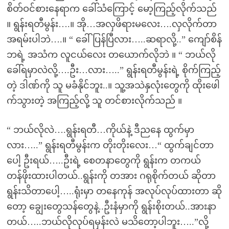
စိတ်ဝင်စားနေရာက ခေါ်သံကြောင့် မော့ကြည့်လိုက်သည်
။ ရွန်းရတီမွန်း….။ အို…အလှဖိရားမလေး….လှလိုက်တာ
အရမ်းပါဘဲ….။ “ ခေါ်ပြန်ပြီလား…..ဆရာလို့..” ကျော်စိန်
ဘရဲ့ အသံက လူငယ်လေး တယောက်လိုဘဲ ။ “ ဘယ်လို
ခေါ်ရမှာလဲလို့….ဦး…လား…..” ရွန်းရတီမွန်းရဲ့ စိုက်ကြည့်
တဲ့ ဒါဏ်ကို သူ မခံနိုင်ဘူး..။ သူ့အသဲနှလုံးတွေကို ထိုးဖေါ
က်သွားတဲ့ အကြည့်လို့ သူ တင်စားလိုက်သည် ။
“ ဘယ်လိုလဲ….ရွန်းရတီ…ကိုယ်နဲ့ ဒီညနေ ထွက်မှာ
လား…..” ရွန်းရတီမွန်းက တိုးတိုးလေး…“ ထွက်ချင်တာ
ပေါ့ ဦးရယ်…..ဦးရဲ့ စေတနာတွေကို ရွန်းက တကယ်
တန်ဖိုးထားပါတယ်..ရွန်းကို တအား ဂရုစိုက်တယ် ဆိုတာ
ရွန်းသိတာပေါ့…..ရုံးမှာ တနေကုန် အလုပ်လုပ်ထားတာ ဆို
တော့ ချွေးတွေသန်တွေနဲ့..ဦးနံမှာကို ရွန်းစိုးတယ်..အားနာ
တယ်…..ဘယ်လိုလုပ်ရမှန်းလဲ မသိတော့ပါဘူး…..”လို့