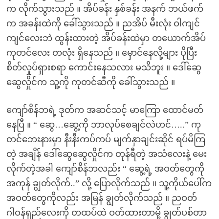
က လိုက်သွားသည် ။ အိပ်ခန်း နှစ်ခန်း အနက် ဘယ်ဖက်
က အခန်းထဲကို ခေါ်သွားသည် ။ ညအိပ် မီးလုံး ဝါကျင်
ကျင်လေးဘဲ ထွန်းထားတဲ့ အိပ်ခန်းထဲမှာ တယောက်အိပ်
ကုတင်လေး တလုံး ရှိနေသည် ။ မှောင်နေလို့များ ပိုပြီး
စိတ်လှုပ်ရှားစရာ ကောင်းနေသလား မသိဘူး ။ ဒေါ်ဆွေ
ဆွေလှိုင်က သူ့ကို ကုတင်ဆီကို ခေါ်သွားသည် ။
ကျော်စိန်ဘရဲ့ ဒုတ်က အဆင်သင့် မာကြော ထောင်မတ်
နေပြီ ။ “ ဆွေ…ဆွေ့ကို ဘာလုပ်စေချင်လဲဟင်…..” ကု
တင်ဘေးနားမှာ နီးနီးကပ်ကပ် မျက်နှာချင်းဆိုင် ရပ်မိကြ
တဲ့ အချိန် ဒေါ်ဆွေဆွေလှိုင်က တုန်ရီတဲ့ အသံလေးနဲ့ မေး
လိုက်တဲ့အခါ ကျော်စိန်ဘလည်း “ ဆွေ့ရဲ့ အဝတ်တွေကို
အကုန် ချွတ်လိုက်..” လို့ ပြောလိုက်သည် ။ သူ့ကိုယ်ပေါ်က
အဝတ်တွေကိုလည်း အမြန် ချွတ်လိုက်သည် ။ ညဝတ်
ဂါဝန်ရှည်လေးကို တထပ်ထဲ ဝတ်ထားတာမို့ ချွတ်ပစ်တာ