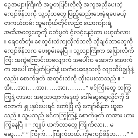
ငွေအများကြီးကို အပူတပြင်းလိုလို့ အကူအညီပေးတဲ့
ကျော်စိန်ဘကို သူ့လိုဘတွေ ဖြည့်ဆည်းပေးခဲ့ရပေမယ့်
တကယ်တမ်း သူမကိုယ်တိုင်လည်း ယောကျ်ားရဲ့
အထိအတွေ့တွေကို ငတ်မွတ် ငံ့လင့်နေခဲ့တာ မဟုတ်လား
။ ရေငတ်တုံး ရေတွင်းထဲကျလိုက်သလို လိုချင်တာတွေကို
ကျော်စိန်ဘက ပေးစွမ်းနေပြီ ။ သူ့လျာကြီးက အပြားလိုက်
ကြီး အကွဲကြောင်းတလျောက် အပေါ်က အောက် အောက်
က အပေါ် တပြတ်ပြတ်နဲ့ ယက်ပေးနေသလို လျာထိပ်ချွန်နဲ့
လည်း စောက်ဖုတ် အတွင်းထဲကို ထိုးပေးလာသည် ။ “
အိုး…အား…..အား……အား……….” ဖင်ကြီးတွေ တကြွ
ကြွနဲ့ တအား အရသာထူးကဲနေတဲ့ ဒေါ်ဆွေဆွေလှိုင်ကို ဒီ
လောက် နှူးနှပ်ပေးရင် တော်ပြီ လို့ ကျော်စိန်ဘ ယူဆ
သည် ။ သူမသည် ဖင်တကြွကြွနဲ့ စောက်ဖုတ် တအား ယား
ကြွနေပြီ ။ “ ကျုပ် ယက်တာတွေ ကြိုက်လား…မ
ဆွေ…..” “ ကြိုက်….ကြိုက်တယ်..ကိုကျော်စိန်ဘ……” “