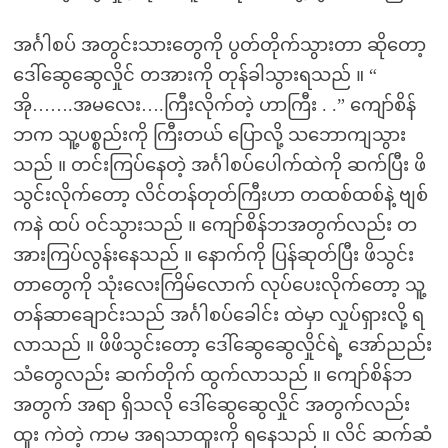
အင်္ဂါစပ် အတွင်းသားတွေကို ပွတ်တိုက်သွားတာ ဆိုတော့
ဒေါ်ဆွေဆွေလှိုင် တအားကို တုန်ခါသွားရသည် ။ “
အို…….အမလေး….ကြီးလိုက်တဲ့ ဟာကြီး . .” ကျော်စိန်
ဘက သူ့ပစ္စည်းကို ကြီးတယ် ပြောလို့ သဘောကျသွား
သည် ။ တင်းကြပ်နေတဲ့ အင်္ဂါစပ်ပေါက်ထဲကို ဆက်ပြီး ဖိ
သွင်းလိုက်တော့ လိင်တန်တုတ်ကြီးဟာ တထစ်ထစ်နဲ့ ဗျစ်
ကနဲ ထပ် ဝင်သွားသည် ။ ကျော်စိန်ဘအတွက်လည်း တ
အားကြပ်လွန်းနေသည် ။ နောက်ကို ပြန်ဆုတ်ပြီး ဖိသွင်း
တာတွေကို သုံးလေးကြိမ်လောက် လုပ်ပေးလိုက်တော့ သူ့
တန်ဆာချောင်းသည် အင်္ဂါစပ်ခေါင်း ထဲမှာ လှုပ်ရှားလို့ ရ
လာသည် ။ ဖိဖိသွင်းတော့ ဒေါ်ဆွေဆွေလှိုင်ရဲ့ အော်ညည်း
သံတွေလည်း ဆက်တိုက် ထွက်လာသည် ။ ကျော်စိန်ဘ
အတွက် အရာ ရှိသလို ဒေါ်ဆွေဆွေလှိုင် အတွက်လည်း
ထူး ကဲတဲ့ ကာမ အရသာထူးကို ရနေသည် ။ လိင် ဆက်ဆံ