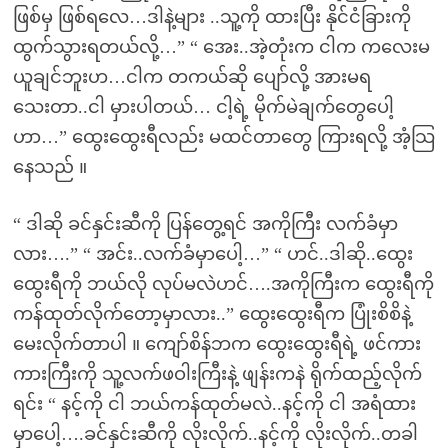
ဖြစ်မှ ဖြစ်ရလေ…ဒါနဲ့များ ..သူ့ကို ထားပြီး နိုင်ငံခြားကို
ထွက်သွားရတယ်လို့…” “ အေး..အဲ့တုံးက ငါက ကလေးမ
ယူချင်ဘူးဟ…ငါက တကယ်ဆို ပျော်လို့ အားမရ
သေးတာ..ငါ မှားပါတယ်… ငါ့ရဲ့ မိုက်မဲချက်တွေပေါ့
ဟာ…” ထွေးထွေးရီလည်း မထင်တာတွေ ကြားရလို့ အံ့သြ
နေသည် ။
“ ဒါဆို ခင်နှင်းဆီကို ပြန်တွေ့ရင် အကိုကြီး လက်ခံမှာ
လား….” “ အင်း..လက်ခံမှာပေါ့…” “ ဟင်..ဒါဆို..ထွေး
ထွေးရီကို ဘယ်လို လုပ်မလဲဟင်….အကိုကြီးက ထွေးရီကို
ကန်ထုတ်လိုက်တော့မှာလား..” ထွေးထွေးရီက ပြုံးစိစိနဲ့
မေးလိုက်တာပါ ။ ကျော်စိန်ဘက ထွေးထွေးရီရဲ့ ဖင်ကား
ကားကြီးကို သူ့လက်ဖဝါးကြီးနဲ့ ဖျန်းကနဲ ရိုက်ထည့်လိုက်
ရင်း “ နင့်ကို ငါ ဘယ်ကန်ထုတ်မလဲ..နင့်ကို ငါ အရံထား
မှာပေါ့….ခင်နှင်းဆီကို လိုးလိုက်..နင့်ကို လိုးလိုက်..တခါ