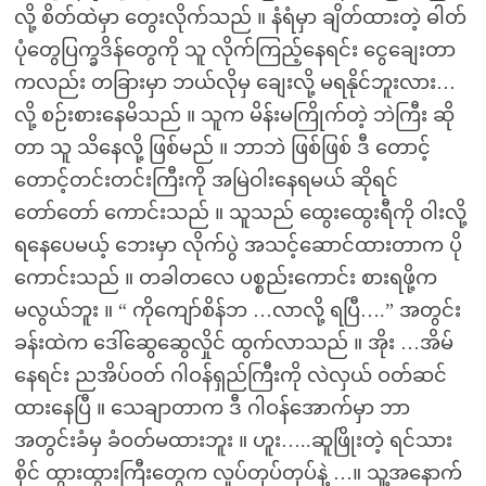
လို့ စိတ်ထဲမှာ တွေးလိုက်သည် ။ နံရံမှာ ချိတ်ထားတဲ့ ဓါတ်
ပုံတွေပြက္ခဒိန်တွေကို သူ လိုက်ကြည့်နေရင်း ငွေချေးတာ
ကလည်း တခြားမှာ ဘယ်လိုမှ ချေးလို့ မရနိုင်ဘူးလား…
လို့ စဉ်းစားနေမိသည် ။ သူက မိန်းမကြိုက်တဲ့ ဘဲကြီး ဆို
တာ သူ သိနေလို့ ဖြစ်မည် ။ ဘာဘဲ ဖြစ်ဖြစ် ဒီ တောင့်
တောင့်တင်းတင်းကြီးကို အမြဲဝါးနေရမယ် ဆိုရင်
တော်တော် ကောင်းသည် ။ သူသည် ထွေးထွေးရီကို ဝါးလို့
ရနေပေမယ့် ဘေးမှာ လိုက်ပွဲ အသင့်ဆောင်ထားတာက ပို
ကောင်းသည် ။ တခါတလေ ပစ္စည်းကောင်း စားရဖို့က
မလွယ်ဘူး ။ “ ကိုကျော်စိန်ဘ …လာလို့ ရပြီ….” အတွင်း
ခန်းထဲက ဒေါ်ဆွေဆွေလှိုင် ထွက်လာသည် ။ အိုး …အိမ်
နေရင်း ညအိပ်ဝတ် ဂါဝန်ရှည်ကြီးကို လဲလှယ် ဝတ်ဆင်
ထားနေပြီ ။ သေချာတာက ဒီ ဂါဝန်အောက်မှာ ဘာ
အတွင်းခံမှ ခံဝတ်မထားဘူး ။ ဟူး…..ဆူဖြိုးတဲ့ ရင်သား
စိုင် ထွားထွားကြီးတွေက လှုပ်တုပ်တုပ်နဲ့ …။ သူ့အနောက်