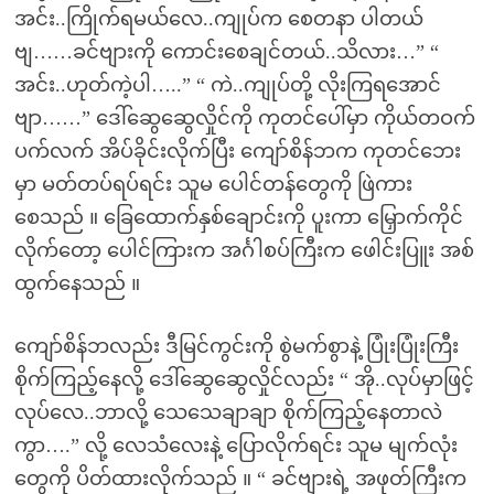
အင်း..ကြိုက်ရမယ်လေ..ကျုပ်က စေတနာ ပါတယ်
ဗျ……ခင်ဗျားကို ကောင်းစေချင်တယ်..သိလား…” “
အင်း..ဟုတ်ကဲ့ပါ…..” “ ကဲ..ကျုပ်တို့ လိုးကြရအောင်
ဗျာ……” ဒေါ်ဆွေဆွေလှိုင်ကို ကုတင်ပေါ်မှာ ကိုယ်တဝက်
ပက်လက် အိပ်ခိုင်းလိုက်ပြီး ကျော်စိန်ဘက ကုတင်ဘေး
မှာ မတ်တပ်ရပ်ရင်း သူမ ပေါင်တန်တွေကို ဖြဲကား
စေသည် ။ ခြေထောက်နှစ်ချောင်းကို ပူးကာ မြှောက်ကိုင်
လိုက်တော့ ပေါင်ကြားက အင်္ဂါစပ်ကြီးက ဖေါင်းပြူး အစ်
ထွက်နေသည် ။
ကျော်စိန်ဘလည်း ဒီမြင်ကွင်းကို စွဲမက်စွာနဲ့ ပြုံးပြုံးကြီး
စိုက်ကြည့်နေလို့ ဒေါ်ဆွေဆွေလှိုင်လည်း “ အို..လုပ်မှာဖြင့်
လုပ်လေ..ဘာလို့ သေသေချာချာ စိုက်ကြည့်နေတာလဲ
ကွာ….” လို့ လေသံလေးနဲ့ ပြောလိုက်ရင်း သူမ မျက်လုံး
တွေကို ပိတ်ထားလိုက်သည် ။ “ ခင်ဗျားရဲ့ အဖုတ်ကြီးက