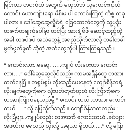
ခြင်းဟာ တဖက်ထဲ အတွက် မဟုတ်ဘဲ သူကောင်းကိုယ်
ကောင်း ယောကျ်ားရော မိန်းမ ပါ ကောင်းကြတဲ့ ကိစ္စ တခု
ပါလား ။ ဒေါ်ဆွေဆွေလှိုင်ရဲ့ ခြေထောက်တွေကို သူ့ပုခုံး
တဖက်တချက်ပေါ်မှာ တင်ပြီး အားနဲ့ ဖိဖိ ဆောင့်ထည့်တဲ့
အခါ တဖပ်ဖပ် အသံတွေနဲ့ အရည်လိုက်လာလို့ တခါတခါ
ဖွတ်ဖွတ်ဖွတ် ဆိုတဲ့ အသံတွေကိုပါ ကြားကြရသည် ။
“ ကောင်းလား..မဆွေ…….ကျုပ် လိုးပေးတာ ကောင်း
လား….” ဒေါ်ဆွေဆွေလှိုင်လည်း ကာမအရှိန်တွေ တအား
တက်နေပြီ ။ တစွပ်စွပ် လိုးထည့်ပေးနေတဲ့ ကျော်စိန်ဘရဲ့
လိုးချက်တွေကိုရော လုံးပတ်တုတ်တုတ် လီးကြီးကိုရော
တအားကြိုက်နေသည်မို့ “ ကောင်း တယ်..တအား ကောင်း
တယ်…..” လို့ ဖြေလိုက်သည် ။ ကျော်စိန်ဘကလည်း “
လိုးပြီဗျာ..ကျုုပ်လည်း တအားကို ကောင်းတယ်..ခင်ဗျား
အဖုတ်က ရေလည် လိုးလို့ အရသာ ရှိတယ်…..” လို့ ပြော