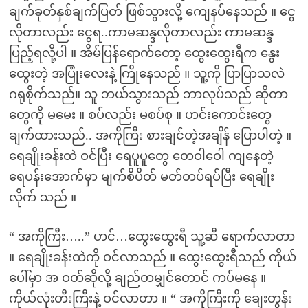
ချက်ခုတ်နှစ်ချက်ပြတ် ဖြစ်သွားလို့ ကျေနပ်နေသည် ။ ငွေ
လိုတာလည်း ငွေရ..ကာမဆန္ဒလိုတာလည်း ကာမဆန္ဒ
ပြည့်ရလို့ပါ ။ အိမ်ပြန်ရောက်တော့ ထွေးထွေးရီက နွေး
ထွေးတဲ့ အပြုံးလေးနဲ့ ကြိုနေသည် ။ သူ့ကို ပြာပြာသလဲ
ဂရုစိုက်သည်။ သူ ဘယ်သွားသည် ဘာလုပ်သည် ဆိုတာ
တွေကို မမေး ။ စပ်လည်း မစပ်စု ။ ဟင်းကောင်းတွေ
ချက်ထားသည်.. အကိုကြီး စားချင်တဲ့အချိန် ပြောပါတဲ့ ။
ရေချိုးခန်းထဲ ဝင်ပြီး ရေပူပူတွေ တေဝါဝေါ ကျနေတဲ့
ရေပန်းအောက်မှာ မျက်စိပိတ် မတ်တပ်ရပ်ပြီး ရေချိုး
လိုက် သည် ။
“ အကိုကြီး…..” ဟင်…ထွေးထွေးရီ သူ့ဆီ ရောက်လာတာ
။ ရေချိုးခန်းထဲကို ဝင်လာသည် ။ ထွေးထွေးရီသည် ကိုယ်
ပေါ်မှာ အ ဝတ်ဆိုလို့ ချည်တမျှင်တောင် ကပ်မနေ ။
ကိုယ်လုံးတီးကြီးနဲ့ ဝင်လာတာ ။ “ အကိုကြီးကို ချေးတွန်း