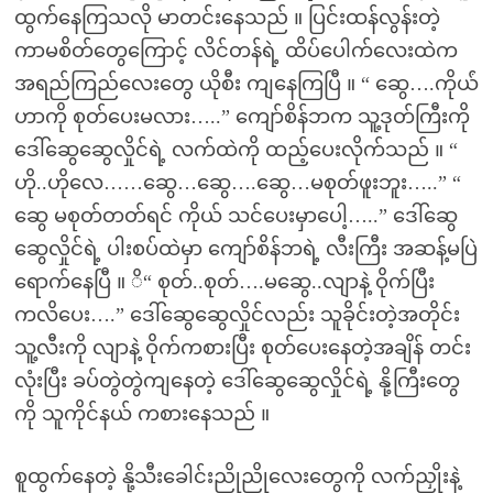
ထွက်နေကြသလို မာတင်းနေသည် ။ ပြင်းထန်လွန်းတဲ့
ကာမစိတ်တွေကြောင့် လိင်တန်ရဲ့ ထိပ်ပေါက်လေးထဲက
အရည်ကြည်လေးတွေ ယိုစီး ကျနေကြပြီ ။ “ ဆွေ….ကိုယ်ံ
ဟာကို စုတ်ပေးမလား…..” ကျော်စိန်ဘက သူ့ဒုတ်ကြီးကို
ဒေါ်ဆွေဆွေလှိုင်ရဲ့ လက်ထဲကို ထည့်ပေးလိုက်သည် ။ “
ဟို..ဟိုလေ……ဆွေ…ဆွေ….ဆွေ…မစုတ်ဖူးဘူး…..” “
ဆွေ မစုတ်တတ်ရင် ကိုယ် သင်ပေးမှာပေါ့…..” ဒေါ်ဆွေ
ဆွေလှိုင်ရဲ့ ပါးစပ်ထဲမှာ ကျော်စိန်ဘရဲ့ လီးကြီး အဆန့်မပြဲ
ရောက်နေပြီ ။ ိ“ စုတ်..စုတ်….မဆွေ..လျာနဲ့ ဝိုက်ပြီး
ကလိပေး….” ဒေါ်ဆွေဆွေလှိုင်လည်း သူခိုင်းတဲ့အတိုင်း
သူ့လီးကို လျာနဲ့ ဝိုက်ကစားပြီး စုတ်ပေးနေတဲ့အချိန် တင်း
လုံးပြီး ခပ်တွဲတွဲကျနေတဲ့ ဒေါ်ဆွေဆွေလှိုင်ရဲ့ နို့ကြီးတွေ
ကို သူကိုင်နယ် ကစားနေသည် ။
စူထွက်နေတဲ့ နို့သီးခေါင်းညိုညိုလေးတွေကို လက်ညှိုးနဲ့