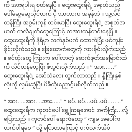
ကို အားရပါးရ စုတ်နေပြီ ။ ထွေးထွေးရီရဲ့ အစုတ်သည်
ဒေါ်ဆွေဆွေလှိုင်ထက် ပို သာတာက အမှန်ဘဲ ။ သူ့လိင်
တန်ကြီး အစွမ်းကုန် တင်းမာပြီး ထွေးထွေးရီရဲ့ အစုတ်အ
ယက် ကလိချက်တွေကြောင့် တအားထန်တင်းနေပြီ ။
ထွေးထွေးရီကို နံရံမှာ လက်နှစ်ဖက် ထောက်ပြီး ဖင်ကုန်း
ခိုင်းလိုက်သည် ။ ခြေထောက်တွေကို ကားခိုင်းလိုက်သည်
။ ဖင်တုံးတွေ ကြားက ပေါ်လာတဲ့ စောက်ဖုတ်အမြောင်းထဲ
ကို လိင်တန်တေ့ပြီး ဖိသွင်းလိုက်သည် ။ “ အား……”
ထွေးထွေးရီရဲ့ အော်သံလေး ထွက်လာသည် ။ နို့ကြီးနှစ်
လုံးကို လှမ်းဆွဲပြီး ဖိဖိထိုးညှောင့်ပစ်လိုက်သည် ။
“ အား…..အား….အား…..” “ ဖပ်..ဖပ်…ဖပ်..ဖပ်……..”
ထွေးထွေးရီက ကုတင်ပေါ် ရွေ့ကြရအောင် အကိုကြီး…လို့
ပြောသည် ။ ကုတင်ပေါ် ရောက်တော့ “ ကျမ အပေါ်က
တက်ပါရစေ ” လို့ ပြောတာကြောင့် ပက်လက်အိပ်