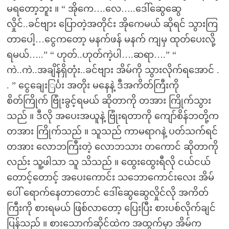
မရတော့ဘူး ။ “ အိုကေ….လေ…..ဒေါ်ဆွေဆွေ
လှိုင်..ခင်ဗျား ပြောတဲ့အတိုင်း အိုကေမယ် ဆိုရင် သွားကြ
တာပေါ့…ငွေကတော့ မနက်ဖန် မနက် ကျမှ ထုတ်ပေးလို့
ရမယ်…..” “ ဟုတ်..ဟုတ်ကဲ့ပါ….ဆရာ….” “
ကဲ..ကဲ..အချိန်ရှိတုံး..ခင်ဗျား အိမ်ကို သွားလိုက်ရအောင် .
. ” ငွေချေးြင်္ပး အတိုး မနေနဲ့ ဒီအကိတ်ကြီးကို
စိတ်ကြိုက် ဗြုံးခွင့်ရမယ် ဆိုတာကို တအား ကြိုက်သွား
သည် ။ ဒီလို အပေးအယူနဲ့ ဗြုံးရတာကို ကျော်စိန်ဘတို့က
တအား ကြိုက်သည် ။ သူသည် ကာမရာဂနဲ့ ပတ်သက်ရင်
တအား လောဘကြီးတဲ့ လောဘသား တကောင် ဆိုတာကို
လည်း သူ့ဖါသာ သူ သိသည် ။ ထွေးထွေးရီလို ငယ်ငယ်
တောင့်တောင့် အပေးကောင်း သဘောကောင်းလေး အိမ်
ပေါ် ရောက်နေတာတောင် ဒေါ်ဆွေဆွေလှိုင်လို အကိတ်
ကြီးကို စားရမယ် ဖြစ်လာတော့ ပြေးပြီး စားပစ်လိုက်ချင်
ပြန်သည် ။ စားသောက်ဆိုင်ထဲက အထွက်မှာ အိမ်က