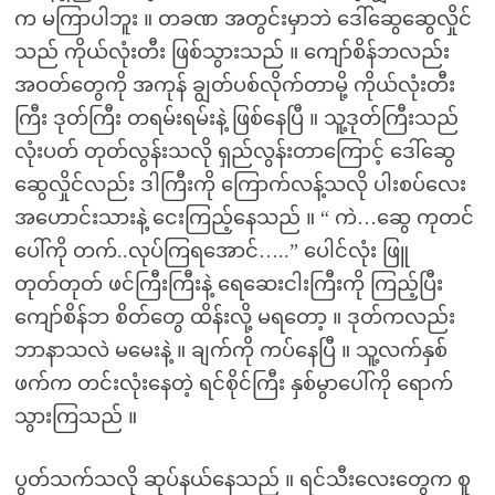
က မကြာပါဘူး ။ တခဏ အတွင်းမှာဘဲ ဒေါ်ဆွေဆွေလှိုင်
သည် ကိုယ်လုံးတီး ဖြစ်သွားသည် ။ ကျော်စိန်ဘလည်း
အဝတ်တွေကို အကုန် ချွတ်ပစ်လိုက်တာမို့ ကိုယ်လုံးတီး
ကြီး ဒုတ်ကြီး တရမ်းရမ်းနဲ့ ဖြစ်နေပြီ ။ သူ့ဒုတ်ကြီးသည်
လုံးပတ် တုတ်လွန်းသလို ရှည်လွန်းတာကြောင့် ဒေါ်ဆွေ
ဆွေလှိုင်လည်း ဒါကြီးကို ကြောက်လန့်သလို ပါးစပ်လေး
အဟောင်းသားနဲ့ ငေးကြည့်နေသည် ။ “ ကဲ…ဆွေ ကုတင်
ပေါ်ကို တက်..လုပ်ကြရအောင်…..” ပေါင်လုံး ဖြူ
တုတ်တုတ် ဖင်ကြီးကြီးနဲ့ ရေဆေးငါးကြီးကို ကြည့်ပြီး
ကျော်စိန်ဘ စိတ်တွေ ထိန်းလို့ မရတော့ ။ ဒုတ်ကလည်း
ဘာနာသလဲ မမေးနဲ့ ။ ချက်ကို ကပ်နေပြီ ။ သူ့လက်နှစ်
ဖက်က တင်းလုံးနေတဲ့ ရင်စိုင်ကြီး နှစ်မွာပေါ်ကို ရောက်
သွားကြသည် ။
ပွတ်သက်သလို ဆုပ်နယ်နေသည် ။ ရင်သီးလေးတွေက စူ