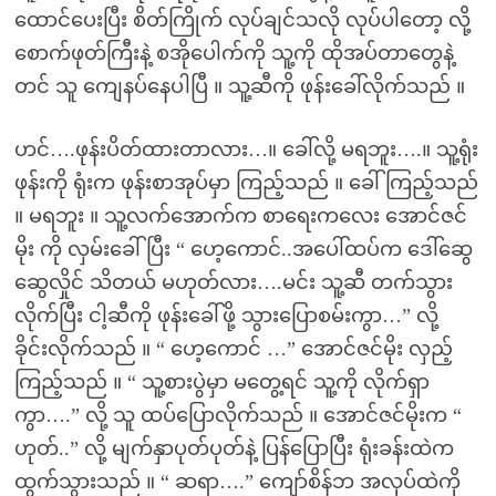
ထောင်ပေးပြီး စိတ်ကြိုက် လုပ်ချင်သလို လုပ်ပါတော့ လို့
စောက်ဖုတ်ကြီးနဲ့ စအိုပေါက်ကို သူ့ကို ထိုအပ်တာတွေနဲ့
တင် သူ ကျေနပ်နေပါပြီ ။ သူ့ဆီကို ဖုန်းခေါ်လိုက်သည် ။
ဟင်….ဖုန်းပိတ်ထားတာလား…။ ခေါ်လို့ မရဘူး….။ သူ့ရုံး
ဖုန်းကို ရုံးက ဖုန်းစာအုပ်မှာ ကြည့်သည် ။ ခေါ်ကြည့်သည်
။ မရဘူး ။ သူ့လက်အောက်က စာရေးကလေး အောင်ဇင်
မိုး ကို လှမ်းခေါ်ပြီး “ ဟေ့ကောင်..အပေါ်ထပ်က ဒေါ်ဆွေ
ဆွေလှိုင် သိတယ် မဟုတ်လား….မင်း သူ့ဆီ တက်သွား
လိုက်ပြီး ငါ့ဆီကို ဖုန်းခေါ်ဖို့ သွားပြောစမ်းကွာ…” လို့
ခိုင်းလိုက်သည် ။ “ ဟေ့ကောင် …” အောင်ဇင်မိုး လှည့်
ကြည့်သည် ။ “ သူ့စားပွဲမှာ မတွေ့ရင် သူ့ကို လိုက်ရှာ
ကွာ….” လို့ သူ ထပ်ပြောလိုက်သည် ။ အောင်ဇင်မိုးက “
ဟုတ်..” လို့ မျက်နှာပုတ်ပုတ်နဲ့ ပြန်ပြောပြီး ရုံးခန်းထဲက
ထွက်သွားသည် ။ “ ဆရာ….” ကျော်စိန်ဘ အလုပ်ထဲကို