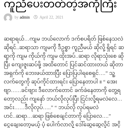
ကူညီပေးတတ်တဲ့အကိုကြီး
by
admin
April 22, 2021
ဆရာရယ်…ကျမ ဘယ်လောက် ဒက်စပရိတ် ဖြစ်နေသလဲ
ဆိုရင်..ဆရာသာ ကျမကို ဒီဥစ္စာ ကူညီမယ် ဆိုလို့ ရှိရင် ဆ
ရာ့ကို ကျမ ကိုယ်ကို ကျမ ထိုးအပ်..ဆရာ လိုရာသုံးစေ ဆို
ပြီး ကျေးဇူးဆပ်ဖို့ အထိတောင် ပြင်ဆင်ထားတယ် ဆိုတာ
အရှက်ကို ဘေးဖယ်ထားပြီး ပြောပြပါရစေရှင်….” သူ့
လက်တွေကို ဆုပ်ကိုင်ထားရင်း ပြောနေတာပါ ။ “ အေး
ဗျာ……ခင်ဗျား ဒီလောက်တောင် ခက်ခဲနေတာကို တွေ့ရ
တော့လည်း ကျနော် ဘယ်လိုလုပ်ပြီး ငြင်းလို့ရမလဲလေ…
အင်း……ဒီလိုလုပ်…..” “ ဘယ်လို လုပ်ရမလဲ
ဟင်..ဆရာ…ဆရာ ဖြစ်စေချင်တာကို ပြောလေ….”
ငွေချေးတော့မယ့် ပုံ ပေါက်လာလို့ ဒေါ်ဆွေဆွေလှိုင် အငို