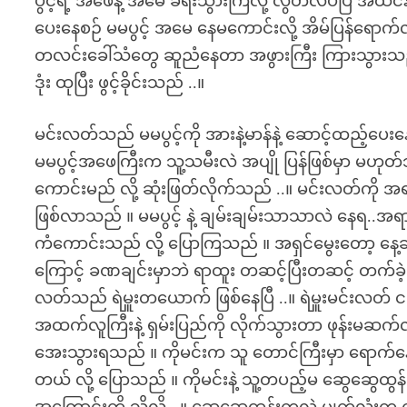
ပွင့်ရဲ့ အဖေနဲ့ အမေ ခရီးသွားကြလို့ လွတ်လပ်ပြီ အထင်န
ပေးနေစဉ် မမပွင့် အမေ နေမကောင်းလို့ အိမ်ပြန်ရောက်လ
တလင်းခေါ်သံတွေ ဆူညံနေတာ အဖွားကြီး ကြားသွားသည် 
ဒုံး ထုပြီး ဖွင့်ခိုင်းသည် ..။
မင်းလတ်သည် မမပွင့်ကို အားနဲ့မာန်နဲ့ ဆောင့်ထည့်ပေးနေ
မမပွင့်အဖေကြီးက သူ့သမီးလဲ အပျို ပြန်ဖြစ်မှာ မဟုတ်ဘ
ကောင်းမည် လို့ ဆုံးဖြတ်လိုက်သည် ..။ မင်းလတ်ကို အရ
ဖြစ်လာသည် ။ မမပွင့် နဲ့ ချမ်းချမ်းသာသာလဲ နေရ..အ
ကံကောင်းသည် လို့ ပြောကြသည် ။ အရှင်မွေးတော့ နေ့ခ
ကြောင့် ခဏချင်းမှာဘဲ ရာထူး တဆင့်ပြီးတဆင့် တက်ခဲ့သ
လတ်သည် ရဲမှူးတယောက် ဖြစ်နေပြီ ..။ ရဲမှူးမင်းလတ်
အထက်လူကြီးနဲ့ ရှမ်းပြည်ကို လိုက်သွားတာ ဖုန်းမဆက်လို့ ပွ
အေးသွားရသည် ။ ကိုမင်းက သူ တောင်ကြီးမှာ ရောက်နေ
တယ် လို့ ပြောသည် ။ ကိုမင်းနဲ့ သူ့တပည့်မ ဆွေဆွေထွန်း 