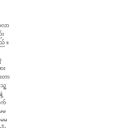
ေ ထလာ
်း
ည် ။
ူ
အား
င်းတာ
သူ့
ဲ့
ုက်
 မမ
ာ မမ