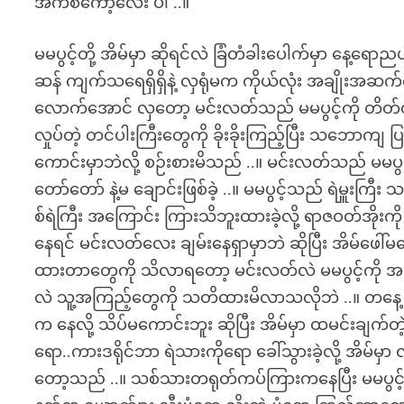
အက်စကော့လေး ပါ ..။
မမပွင့်တို့ အိမ်မှာ ဆိုရင်လဲ ခြံတံခါးပေါက်မှာ နေ့ရော
ဆန် ကျက်သရေရှိရှိနဲ့ လှရုံမက ကိုယ်လုံး အချိုးအ
လောက်အောင် လှတော့ မင်းလတ်သည် မမပွင့်ကို တိတ်တခ
လှုပ်တဲ့ တင်ပါးကြီးတွေကို ခိုးခိုးကြည့်ပြီး သဘောကျ 
ကောင်းမှာဘဲလို့ စဉ်းစားမိသည် ..။ မင်းလတ်သည် မမပွင့် အိ
တော်တော် နဲ့မ ချောင်းဖြစ်ခဲ့ ..။ မမပွင့်သည် ရဲမှူးက
စ်ရဲကြီး အကြောင်း ကြားသိဘူးထားခဲ့လို့ ရာဇဝတ်အိုးကို 
နေရင် မင်းလတ်လေး ချမ်းနေရှာမှာဘဲ ဆိုပြီး အိမ်ဖေါ်မလ
ထားတာတွေကို သိလာရတော့ မင်းလတ်လဲ မမပွင့်ကို အချ
လဲ သူ့အကြည့်တွေကို သတိထားမိလာသလိုဘဲ ..။ တနေ့ 
က နေလို့ သိပ်မကောင်းဘူး ဆိုပြီး အိမ်မှာ ထမင်းချက်တဲ
ရော..ကားဒရိုင်ဘာ ရဲသားကိုရော ခေါ်သွားခဲ့လို့ အိမ်မှာ
တော့သည် ..။ သစ်သားတရုတ်ကပ်ကြားကနေပြီး မမပွင့် စာ