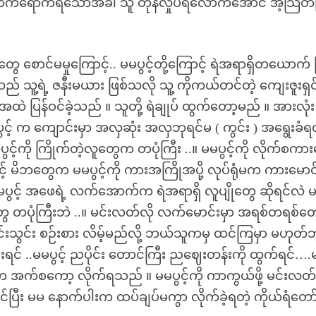
ု တက်ရောက်ရသောအခါ သူ တုန်လှုပ်ရလောက်အောင် အံ့သြတ
ေ စောင်မမှုကြောင့်.. မမပွင့်တို့ကြောင့် ရဲအရာရှိတယောက် 
 သူ့ရဲ့ ဇနီးမယား ဖြစ်သလို သူ့ ကိုကယ်တင်တဲ့ ကျေးဇူးရှင် 
 အထဲ ပြန်ဝင်ခဲ့သည် ။ သူတို့ ရဲချုပ် ထွက်တော့မည် ။ အားလုံး
ွင့် က ကျောင်းမှာ အလှဆုံး အလှဘုရင်မ ( ကွင်း ) အရွေးခံရတ
င့်ကို ကြိုက်တဲ့လူတွေက တပုံကြီး ..။ မမပွင့်ကို လိုက်စကား
ွင့် မိဘတွေက မမပွင့်ကို ကားအကြိုအပို့ လုပ်ရုံမက ကားမောင
.။ မမပွင့် အဖေရဲ့ လက်အောက်က ရဲအရာရှိ လူပျိုတွေ ဆိုရင်လဲ 
တွေ တပုံကြီးဘဲ ..။ မင်းလတ်လို လက်မောင်းမှာ အရစ်တရစ်တ
င်းသွင်း စဉ်းစား လိမ့်မည်လို့ ဘယ်သူကမှ ထင်ကြမှာ မဟုတ်ဘ
သွားရင် ..မမပွင့် ညပိုင်း တောင်ကြီး ညဈေးတန်းကို ထွက်ရင်…
်က အက်စကော့ လိုက်ရသည် ။ မမပွင့်ကို ကာကွယ်ဖို့ မင်းလ
ပြီး မမ နောက်ပါးက ထပ်ချပ်မကွာ လိုက်ခဲ့ရတဲ့ ကိုယ်ရံတော