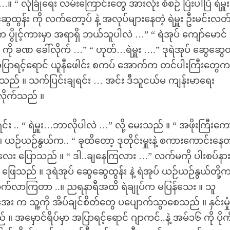
း …။ “ လုံခြုံရေး လမ်းကြောင်းတွေ အားလုံး စီစဉ် ပြီးပါပြီ ရဲမှူး
ွေထွန်း ကို လက်တော့ပ် နဲ့ အလုပ်များနေတဲ့ ရဲမှူး ဦးမင်းလ
ွိုင့်ကားမှာ အရာရှိ ဘယ်သူပါလဲ …” “ ရဲအုပ် ကျော်မောင်
ို ခဏ ခေါ်လိုက် …” “ ဟုတ်…ရဲမှူး ….” ဒုရဲအုပ် ဆွေဆွေထ
ပြာရင့်ရောင် ယူနီဖေါင်း စကပ် အောက်က တင်ပါးကြီးတွေ
နေသည် ။ သက်ပြင်းချရင်း … အင်း ဒီသူငယ်မ ကျန်းမာရေး
လိုက်သည် ။
 .. “ ရဲမှူး…ဘာလိုပါလဲ …” လို့ မေးသည် ။ “ အဖိုးကြီးကေ
ယဉ်ယဉ်နွယ်က.. “ ခုထိတော့ ဒုတိုင်းမှူးနဲ့ စကားကောင်းန
းပြုံးလေး ပြောသည် ။ “ ဒါ..ချနေကြလား …” လက်မကို ပါးစပ်နား
့ ဖြေသည် ။ ဒုရဲအုပ် ဆွေဆွေထွန်း နဲ့ ရဲအုပ် ယဉ်ယဉ်နွယ်တို့
်မှာ လိုက်လာကြတာ ..။ ညရနာရီအထိ ရဲချုပ်က မပြန်သေး ။ သူ
 သူ့ကို အိပ်ချင်စိတ်တွေ ပပျောက်သွာစေသည် ။ နှင်းမှု
 အမှောင်ရိပ်မှာ အပြာရင့်ရောင် ဂျာကင်..နဲ့ အမ်၁၆ ကို ပိုက