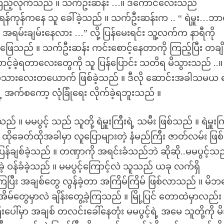
 ကြည့်လိုက်သည် ။ သက်ဦးဆန်း …။ ဒီကောင်လေးသည်
ို့ ရန်ကုန်ကနေ သူ ခေါ်ခဲ့သည် ။ သက်ဦးဆန်းက .. “ ရဲမှူး…ဘာ
်း အရမ်းချမ်းနေလား …” လို့ ပြန်မေးရင်း သူ့လက်က နာရီကို
န်း ဖြေသည် ။ သက်ဦးဆန်း ကင်းစောင့်နေတာကို ကြည့်ပြီး တချ
ာင့်ခဲ့ရတာလေးတွေကို သူ ပြန်ပြောင်း သတိရ မိသွားသည် ..။
ပ်သားလေးတယောက် ဖြစ်ခဲ့သည် ။ ဒီလို ဆောင်းအခါသမယ 
ဲ့ အက်စကော့ လုံခြုံရေး လိုက်ခဲ့ရဘူးသည် ။
ရသည် ။ မမပွင့် သည် သူတို့ ရဲမှူးကြီးရဲ့ သမီး ဖြစ်သည် ။ ရဲမှူးကြ
ထိုခေတ်ထိုအခါမှာ လူပြောများတဲ့ နံမည်ကြီး ဇာတ်လမ်း ဖြစ်ခ
်ချစ်ခဲ့သည် ။ တဏှာကို အရင်းခံသည်ဘဲ ဆိုဆို..မမပွင့်သ
ောခဲ့ ဝန်ခံခဲ့သည် ။ မမပွင့်ကြောင့်လဲ သူသည် ယခု လက်ရှိ
ခဲ့ကြပြီး အချစ်တွေ လွန်ခဲ့တာ အကြိမ်ကြိမ် ဖြစ်လာသည် ။ မိ
်း အိမ်တွေမှာလဲ ချိန်းတွေ့ခဲ့ကြသည် ။ မြို့ပြင် တောထဲမှာလည်း 
ြီးပေါ်မှာ အချစ် တလင်းခေါ်နေတုံး မမပွင့်ရဲ့ အမေ သူတို့ကို မ