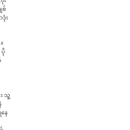
ိုး
ျစ်
ဒုံး
.။
ပို
်
 သူ့
ဲ
ရနေ
း