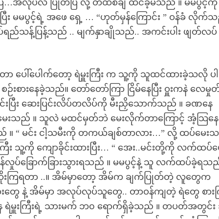
လုပ်လဲ ပြုတ်ပြီ လို့ တထစ်ချ ထင်ခဲ့မိသည် ။ မမပွင့်ကို 
ချပြီး မမပွင့်ရဲ့ အဖေ ရှေ့ … “ဟုတ်မှန်ကြောင်း ” ဝန်ခံ လိုက်
က ရုပ်ရည်သန့်ပြန့်သည် .. မျက်နှာချိုသည်.. အကင်းပါး ဖျတ်လပ်
ုတာ ပေါ်ပေါက်တော့ ရဲမှူးကြီး က သူ့ကို သူထင်ထားခဲ့သလို ပါ
း စဉ်းစားနေခဲ့သည်။ တော်တော်ကြာ ငြိမ်နေပြီး ဝှူးကနဲ လေမှုတ
ောခိုင်းပြီး ဆေးပြင်းလိပ်တလိပ်ကို မီးညှိသောက်သည် ။ ခဏနေ
 မေးသည် ။ သူလဲ မထင်မှတ်ဘဲ မေးလိုက်တာကြောင့် အံ့သြန
ေသည် ။ “ မင်း ငါ့သမီးကို တကယ်ချစ်တာလား…” လို့ ထပ်မေးသ
ီး သူ့ကို ကျောခိုင်းထားပြီး… “ အေး..မင်းတို့ကို လက်ထပ်ပ
တုန်လှုပ်ခြောက်ခြားသွားရသည် ။ မမပွင့်နဲ့ သူ လက်ထပ်ခဲ့ရသည
ုးကြရတာ ..။ အိမ်မှာတော့ အိမ်က ချက်ပြုတ်တဲ့ လူတွေက
ွေ နဲ့ အိမ်မှာ အလုပ်လုပ်သူတွေ.. တာဝန်ကျတဲ့ ရဲတွေ စာ
မှူးကြီးရဲ့ သားမက် ဘ၀ ရောက်ရှိခဲ့သည် ။ တပတ်အတွင်း