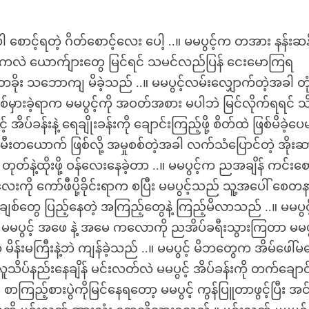
ညပါ စောင့်ရတဲ့ ဂိတ်စောင့်လေး ပေါ့ ..။ မမပွင့်က တအား နန်းဆန
ဆက်ကလဲ ယောက်ျားတွေ မြင်ရင် သမင်လည်ပြန် ငေးမောကြရ
ိုး သဘောကျ မိခဲ့သည် ..။ မမပွင့်လမ်းလျှောက်တဲ့အခါ တု
ပြစ်မှားခဲ့ရာက မမပွင့်ကို အဝတ်အစား မပါဘဲ မြင်လိုက်ရရင် သ
ပ်ခန်းနဲ့ ရေချိုးခန်းကို ချောင်းကြည့်ဖို့ စိတ်ထဲ ဖြစ်မိခဲ့ပေ
ြီး သမီးတယောက် ဖြစ်လို့ အမှုစစ်တဲ့အခါ လက်သံပြောင်တဲ့ အိုး
တုတ်နဲ့ထိုးဖို့ ဝန်လေးနေခဲ့တာ ..။ မမပွင့်က ညအချိန် ကင်းစော
ေးကို ကော်ဖီပို့ခိုင်းရာက စပြီး မမပွင့်သည် သူ့အပေါ် စေတ
စ်တွေ ပြည့်နေတဲ့ အကြည့်တွေနဲ့ ကြည့်မိလာသည် ..။ မမပွ
မမပွင့် အဖေ နဲ့ အမေ ကလောကို ညအိပ်ခရီးသွားကြတာ မမပွ
့ မိန်းမကြီးနဲ့ဘဲ ကျန်ခဲ့သည် ..။ မမပွင့် မိဘတွေက အိမ်ဖေါ်
 လူသိပ်နည်းနေချိန် မင်းလတ်လဲ မမပွင့် အိပ်ခန်းကို တက်ချောင
ကြည့်စားပွဲကိုမြင်နေရတော့ မမပွင့် ကွန်ပြူတာဖွင့်ပြီး အ