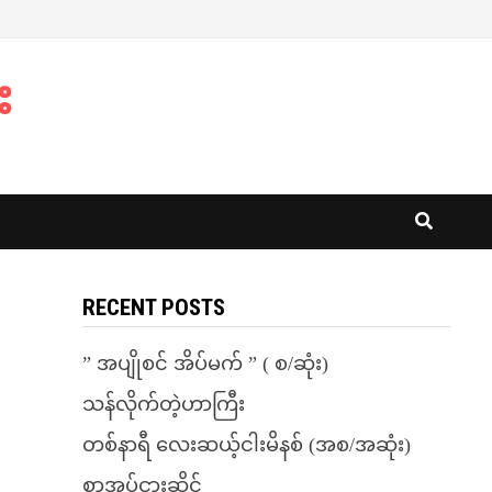
း
RECENT POSTS
” အပျိုစင် အိပ်မက် ” ( စ/ဆုံး)
သန်လိုက်တဲ့ဟာကြီး
တစ်နာရီ လေးဆယ့်ငါးမိနစ် (အစ/အဆုံး)
စာအုပ်ငှားဆိုင်