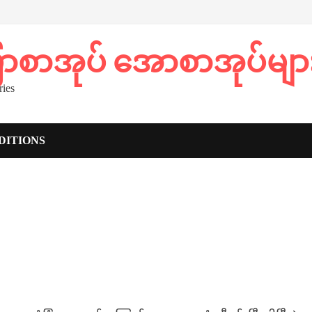
ပြာစာအုပ် အောစာအုပ်မျာ
ies
DITIONS