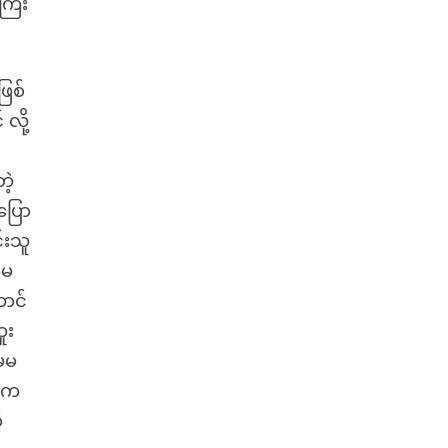
ကြီး
ဖြစ်
လို့
ဲ့
ပြော
်းသူ
မမ
ောင်
ူး
.မမ
တ်က
်