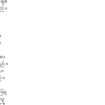
ချစ်
သည် ။
း
်
ေပေ
ည် ။
ေး
် ။
းကြရ
 သူ