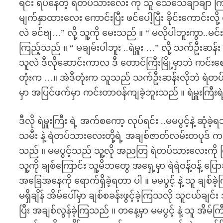
ရင်း ရပ်နေတဲ့ ရဲတပ်သားလေး ကို သူ သေသေချာချာ
မျက်နှာထားလေး ကောင်းပြီး ဖင်ပေါ့ပြီး ခိုင်းကောင်းလ
လဲ ခင်ဗျ…” လို့ သူ့ကို မေးသည် ။ “ မလိုပါဘူးကွာ..မင
ကြည့်သည် ။ “ မချမ်းပါဘူး ..ရဲမှူး …” လို့ သက်ဦးဆ
သူလဲ ဒီလိုဆောင်းကာလ ဒီ တောင်ကြီးမြို့မှာဘဲ ကင်းစေ
တုံးက …။ အဲဒီတုံးက သူသည် သက်ဦးဆန်းလိုဘဲ ရဲတ
မှာ အပြင်ဖက်မှာ ကင်းတာဝန်ကျခဲ့ဘူးသည် ။ ရဲမှူးကြီးရ
ဒီလို ရဲမှူးကြီး ရဲ့ အက်စကော့ လုပ်ရင်း ..မမပွင့်နဲ့ ဆုံခဲ့
သမီး နဲ့ ရဲတပ်သားလေးတို့ရဲ့ အချစ်ဇာတ်လမ်းတပုဒ် က 
သည် ။ မမပွင့်သည် သူ့လို အညတြ ရဲတပ်သားလေးကို ပြန
သူ့ကို ချစ်ကြောင်း သူ့မိဘတွေ အရှေ့မှာ ရဲရဲဝန့်ဝန့် ပြ
အခြေအနေကို ရောက်ရှိခဲ့ရတာ ပါ ။ မမပွင့် နဲ့ သူ ချစ်
မရှိချိန် အိမ်ပေါ်မှာ ချစ်စခန်းဖွင့်ခဲ့ကြသလို သူငယ်ချင
ပြီး အချစ်လွန်ခဲ့ကြသည် ။ တနေ့မှာ မမပွင့် နဲ့ သူ အိမ်က