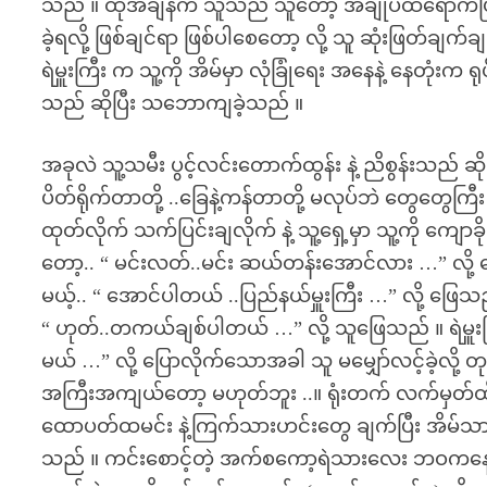
သည် ။ ထိုအချိန်က သူသည် သူတော့ အချုပ်ထဲရောက်ပြီ…အ
ခဲ့ရလို့ ဖြစ်ချင်ရာ ဖြစ်ပါစေတော့ လို့ သူ ဆုံးဖြတ်ချက်
ရဲမှူးကြီး က သူ့ကို အိမ်မှာ လုံခြုံရေး အနေနဲ့ နေတုံး
သည် ဆိုပြီး သဘောကျခဲ့သည် ။
အခုလဲ သူ့သမီး ပွင့်လင်းတောက်ထွန်း နဲ့ ညိစွန်းသည် ဆိ
ပိတ်ရိုက်တာတို့ ..ခြေနဲ့ကန်တာတို့ မလုပ်ဘဲ တွေတွေကြီ
ထုတ်လိုက် သက်ပြင်းချလိုက် နဲ့ သူ့ရှေ့မှာ သူ့ကို ကျ
တော့.. “ မင်းလတ်..မင်း ဆယ်တန်းအောင်လား …” လို့
မယ့်.. “ အောင်ပါတယ် ..ပြည်နယ်မှူးကြီး …” လို့ ဖြ
“ ဟုတ်..တကယ်ချစ်ပါတယ် …” လို့ သူဖြေသည် ။ ရဲမှူးကြ
မယ် …” လို့ ပြောလိုက်သောအခါ သူ မမျှော်လင့်ခဲ့လို့ 
အကြီးအကျယ်တော့ မဟုတ်ဘူး ..။ ရုံးတက် လက်မှတ်ထိ
ထောပတ်ထမင်း နဲ့ကြက်သားဟင်းတွေ ချက်ပြီး အိမ်သားတ
သည် ။ ကင်းစောင့်တဲ့ အက်စကော့ရဲသားလေး ဘဝကနေ ရဲ