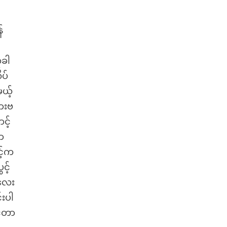
်
ံခါ
ိပ်
မယ့်
ဆားဗ
င့်
နာ
င့်က
င့်
မလေး
်းပါ
င်တာ