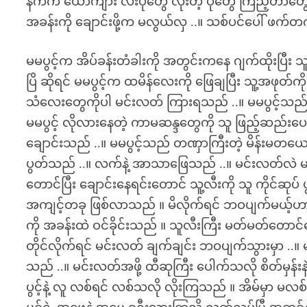
နက်က ယောက်ျား လီးပုံတွေ လိုးတဲ့ ပုံတွေ ကြည့်တာတွ
အခန်းကို ချောင်းဖို့က မလွယ်လှ ..။ သစ်ပင်ပေါ် ဖက်တက်..
မမပွင့်က အိပ်ခန်းတံခါးကို အတွင်းကနေ ဂျက်ထိုးပြီး သ
ပြိ ဆိုရင် မမပွင့်က ထမိန်လေးကို ဖြေချပြီး သူ့အဖုတ်
သံလေးတွေကိုပါ မင်းလတ် ကြားရသည် ..။ မမပွင့်သ
မမပွင့် လိုလားနေတဲ့ ကာမဆန္ဒတွေကို သူ ဖြည့်ဆည်းပ
ချောင်းသည် ..။ မမပွင့်သည် တဏှာကြီးတဲ့ မိန်းမတယောက
ပွတ်သည် ..။ လက်နဲ့ အာသာဖြေသည် ..။ မင်းလတ်လဲ မမ
တောင်ပြီး ချောင်းနေရင်းတောင် သူ့လီးကို သူ ကိုင်ဆုပ် ပွ
အကျင့်တခု ဖြစ်လာသည် ။ မိလိုက်ရင် ဘဝပျက်မယ့်ဟာကြ
ကို အခန်းထဲ ဝင်ခိုင်းသည် ။ သူလီးကြီး မတ်မတ်တောင်န
တိုင်လိုက်ရင် မင်းလတ် ချက်ချင်း ဘဝပျက်သွားမှာ ..။ မ
သည် ..။ မင်းလတ်အဖို့ ထီဆုကြီး ပေါက်သလို စိတ်မှန်းနဲ့ 
ပွင့်နဲ့ လူ လစ်ရင် လစ်သလို လိုးကြသည် ။ အိမ်မှာ မလစ်