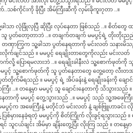
ေကို မင်းလတ် အားလုံး တွေ့သိသွားရသည် ။ မင်းလတ် မမပွင့်
သစ်ကိုင်းကို ခိုပြီး အိမ်ကြီးဆီကို လှမ်းခိုကူး၇တာ ..။
ူ့ဖါသာ လုံခြုံလှပြီ ဆိုပြီး လုပ်နေတာ ဖြစ်သည် ..။ စိတ်တွ
ကို သူ ပွတ်တော့တာဘဲ ..။ တချက်တချက် မမပွင့်ရဲ့ တိုးတိုးညည
ည် တဏှာကြွက သူ့ဖါသာ ပွတ်နေရတာကို မင်းလတ် သနားမိသ
ေးလိုက်ချင်သည် ။ မမပွင့် ရေချိုးတာတွေကိုလည်း မင်းလတ်
်လို့ ပြောရမလားဘဲ ..။ ရေချိုးခါနီးလဲ သူ့စောက်ဖုတ်ကို သ
ပွင့် သူ့စောက်ဖုတ်ကို သူ ပွတ်နေတာတွေ တွေ့တော့ လီးတ
တ်တိုက်မိရသည် ။ မမပွင့် ရဲ့ အိပ်ခန်းနဲ့ ရေချိုးခန်းကို ချော
ီး ..။ တနေ့မှာ မမပွင့် သူ ချောင်းနေတာကို သိသွားသည် ။ 
ေတာကို မမပွင့် တွေ့သွားသည် ..။ မမပွင့် သည် သူ့အဖေကြီးန
မပွင့်က အဖေကြီးနဲ့ မတိုင်ဘဲ မင်းလတ် နဲ့ ချစ်ဗြူဟာခင်း လိ
ပြစ်မှားနေခဲ့ရတဲ့ မမပွင့်ကို စိတ်ကြိုက် လိုးခွင့်ရသွားသည် ။
ရင် သူငယ်ချင်း အိမ်မှာ ချိန်းတွေ့ပြီး လိုးကြ သည် ။ တနေ့မှ