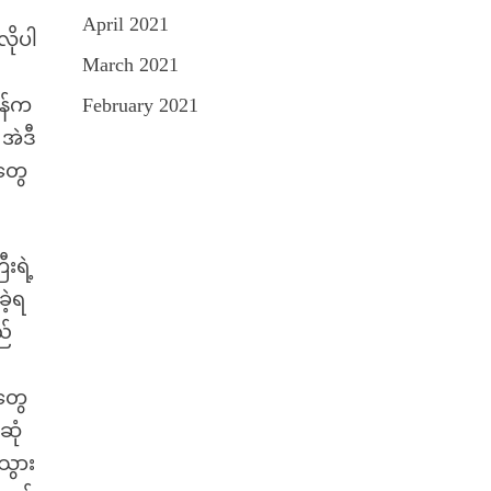
April 2021
လိုပါ
March 2021
ိန်က
February 2021
 အဲဒီ
တွေ
ီးရဲ့
ဲ့ရ
ည်
ဘတွေ
ဆုံ
ိသွား