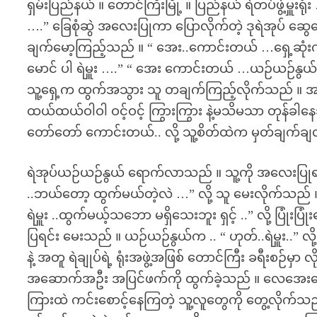
ရှမ်းပြည်နယ် ။ တောင်ကြီးမြို့ ။ ပြည်နယ် ရဲတပ်ဖွဲ့မှူးရုံ
….” ခြေစုံဆွဲ အလေးပြုကာ ပြောလိုက်တဲ့ ဒုရဲအုပ် ဆွေဆ
ချက်မော့ကြည့်သည် ။ “ အေး..ကောင်းတယ် …ရှေ့ဆုံးက ပ
မောင် ပါ ရဲမှူး ….” “ အေး ကောင်းတယ် …ယဉ်ယဉ်နွယ် က
သူ့ရှေ့က ထွက်အသွား သူ တချက်ကြည့်လိုက်သည် ။ အ
ထယ်ထယ်ဝါဝါ ဝင့်ဝင့် ကြွားကြွား နဲ့မသိမသာ တုန်ခါ
တော်တော် ကောင်းတယ်.. လို့ သူ့စိတ်ထဲက မှတ်ချက်ချ
ရဲအုပ်ယဉ်ယဉ်နွယ် ရောက်လာသည် ။ သူ့ကို အလေးပြုရင်း
..ဘယ်တော့ ထွက်မယ်တဲ့လဲ …” လို့ သူ မေးလိုက်သည် ။ 
ရဲမှူး ..ထွက်မယ့်သဘော မရှိသေးဘူး ရှင့် ..” လို့ ပြုံ
ပြရင်း မေးသည် ။ ယဉ်ယဉ်နွယ်က .. “ ဟုတ်..ရဲမှူး..” လို
နဲ့ အတူ ရဲချုပ်ရဲ့ ရုံးအဖွဲ့အဖြစ် တောင်ကြီး ခရီးစဉ
အဆောက်အဦး အပြင်ဖက်ကို ထွက်ခဲ့သည် ။ လေအေးအေး က
ကြားထဲ ကင်းစောင့်နေကြတဲ့ သူ့လူတွေကို တွေ့လိုက်သည် ။