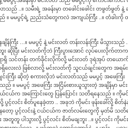
ဲ့ မမပွင့်အခန်းမှာ မင်းလတ် သည် မမပွင့်ကို ကောင်းကောင်း လ
ာသည် ..။ သမီးရဲ့ အခန်းမှာ တဖေါင်းဖေါင်း တဖွတ်ဖွတ် နဲ့ ခ
။ မမပွင့်ရဲ့ ညည်းသံတွေကလဲ အကျယ်ကြီး ..။ တံခါးကို တ
ချိန်ကြီး …။ မမပွင့် နဲ့ မင်းလတ် တန်းလန်းကြီး မိသွားသည် .
ူး ဆိုပြီး မင်းလတ်ကိုဘဲ ကြီးပွားအောင် လုပ်ပေးလိုက်တာက 
ာရှိ သင်တန်း တက်ခိုင်းလိုက်လို့ မင်းလတ် ဒုရဲအုပ် တယောက
ရာရှိလေးလဲ ဖြစ်လာလို့ မင်းလတ်ကို သူငယ်ချင်းတွေက အရမ်း
ျင်းကြီး ဆိုတဲ့ စကားလိုဘဲ မင်းလတ်သည် မမပွင့် အဖေကြီး
ည် ။ မမပွင့် အဖေကြီး အငြိမ်းစားယူသွားတဲ့ အချိန်မှာ မင်း
 ငယ်ငယ်က အကြောင်းတွေ ပြန်ပြောင်း သတိရနေသည် ။ ကိုမင်း
င့်လင်း စိတ်ပူနေခဲ့တာ .. အခုဘဲ ကိုမင်း ဖုန်းခေါ်လို့ စိတ်နဲန
တော့ ပွင့်လင်းနဲ့ ငယ်ငယ်က ဇာတ်လမ်းတွေကို မှတ်မိ သတိ
အတူတူ ပါသွားလို့ ပွင့်လင်း စိတ်မချဘူး ..။ ပွင့်လင်း ကိုမင်