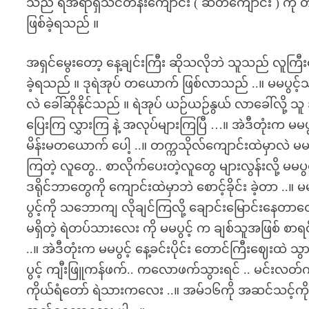
သည် ရဲအရာရှိသင်တန်းကျောင်း ( ဆတ်ကျောင်း ) ကိ
ဖြစ်ခဲ့ရသည် ။
အရှင်မွေးတော့ နေ့ချင်းကြီး ဆိုသလိုဘဲ သူသည် လူကြီးတွ
ခဲ့ရသည် ။ ဒုရဲအုပ် တယောက် ဖြစ်လာသည် ..။ မမပွင့်သည်
လဲ ခေါ်ဆိုနိုင်သည် ။ ရဲအုပ် ယဉ်ယဉ်နွယ် လာခေါ်လို့ သူ
ပြေးကြ လွှားကြ နဲ့ အလုပ်များကြပြီ …။ အဲဒီတုံးက မမပ
မိန်းမတယောက် ပေါ့ ..။ တက္ကသိုလ်ကျောင်းထဲမှာလဲ မမပွ
ကြတဲ့ လူတွေ.. စာလိုက်ပေးတဲ့လူတွေ များလွန်းလို့ မမပ
ဒရိုင်ဘာတွေကို ကျောင်းထဲမှာဘဲ စောင့်ခိုင်း ခဲ့တာ .
ပွင့်ကို သဘောကျ လိုချင်ကြလို့ ချောင်းမြောင်းနေတာ
မရှိတဲ့ ရဲတပ်သားလေး ကို မမပွင့် က ချစ်သူအဖြစ် စာရ
..။ အဲဒီတုံးက မမပွင့် နေ့ခင်းပိုင်း တောင်ကြီးဈေးထဲ 
ပွင့် ကျီးဖြူကန်ဖက်.. ကလောဖက်သွားရင် .. မင်းလတ
ကိုယ်ရံတော် ရဲသားကလေး ..။ အမ်၁၆ကို အဆင်သင့်ကိုင်