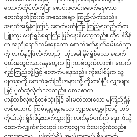
ထောက်ထိုင်လိုက်ပြီး ဖောင်းဖုတင်းမောက်နေသော
စောက်ဖုတ်ကြီးကို အသေအချာ ကြည့်လိုက်သည်။
အရက်အရှိန်ကြောင့် စောက်ဖုတ်ကြီး ကြည့်ရသည်ကိုက
မြူးထူး ပျော်ရွင်စရာကြီး ဖြစ်နေပါတော့သည်။ ကိုပေါစိန်
က အညိုရောင်သမ်းနေသော စောက်ဖုတ်နွုတ်ခမ်းနှစ်လွာ
ကို လက်နှင့်ဖြဲလိုက်သည်။ ထိုအခါ နီရဲရွဲစိုသော စောက်
ဖုတ်အတွင်းသားနုနုတွေက ပြူးတစ်ထွက်လာ၏။ စောက်
ရည်ကြည်တို့ဖြင့် တောက်ပနေသည်။ ကိုပေါစိန်က သူ့
မျက်နှာကို စောက်ဖုတ်ကြီးအနားသို့ တိုးကပ်ပြီး လျှာဖျား
ဖြင့် ပွတ်ဆွဲလိုက်လေသည်။ စောစောက
ဟန်တစ်လုံးပန်တစ်လုံးဖြင့် ခါးမတ်ထားသော မကြည်ရှိန်
တစ်ယောက် ကြမ်းရှပူနွေးသော လျှာအတွေ့ကြောင့် တစ်
ကိုယ်လုံး ရှိန်းဖိန်းတက်သွားပြီး လက်နှစ်ဖက်ကို နောက်သို့
ထောက်လျှက်ရင်မော့ခါးကော့လျှက် ခံပေးလိုက်သည်။
စောစောကမူ .. မကြည်ရှိန် အမှန်တကယ် ဖီးမတက်