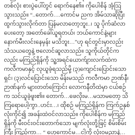
တစ်လုံး စားပွဲပေါ်တွင် ရောက်နေ၏။ ကိုပေါစိန် အံ့သြ
သွားသည်။ “..တောက်….ကောင်မ ညက အိမ်သာဆိုပြီး
ထွက်သွားလိုက်တာ ပြန်မလာတော့ဘူး..၊ သူ ပိုက်ဆံလာ
ပေးတော့ အတော်ခေါ်ယူရတယ်၊ ဘယ်ကောင်နဲ့များ
နောက်မီးလင်းနေမှန်း မသိဘူး…”ဟု ရင်တွင်းမှာလည်း
သံသယတွေနဲ့ ဗလောင်ဆူလာသည်။ သူကိုယ်တိုင်က
လည်း မကြည်ရှိန်ကို သူ့အရင်ယောက်ျားလက်ထဲက
ကလီကမာနှင့် လုယူခဲ့ရသည်မို့ (၃)ကျောင်းပြောင်းသော
ရှင်၊ (၃)လင်ပြောင်းသော မိန်းမသည် ကလီကမာ ဉာဏ်နီ၊
ဉာဏ်နက် များတတ်ကြောင်း လောကနီတိထဲမှာ ငယ်စဉ်
က သင်ယူခဲ့ဖူး၏။ တောက်…ဖေလိုးမ…မသာမတော့ သိ
ကြရောပေါ့ကွာ..ဟင်း…၊ ထိုစဉ် မကြည်ရှိန်က ကြက်ဥနှစ်
လုံးကိုင်၍ အခန်းထဲဝင်လာသည်။ ကိုပေါစိန်က မကြည်
ရှိန်ကို မီးဝင်းဝင်းတောက်သော မျက်လုံးတို့ဖြင့် စိမ်းစိမ်း
ကြီး ကြည့်ကာ… “ ဟေ့ကောင်မ…ငါ့ကို လုံးဝမညာနဲ့…