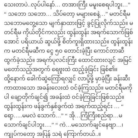
သေးတာပဲ..လုပ်ပါနော်… တအားကြီး မမူးစေရပါဘူး…”
“ သဘော သဘော… သိပ်တော့ မများစေနဲ့…” မတင်ရီမ
သဘောမတွေ့သော မျက်နှာထားဖြင့် ခွင့်ပြုလိုက်သည်။ မ
တင်ရီမ ကိုယ်တိုင်ကလည်း ထွန်းထွန်း အရက်သောက်ဖြစ်
အောင် ပရိယာယ် ဆွယ်ဖို့ စိတ်ကူးရှိထားသည်။ ထွန်းထွန်း
က မတင်ရီမဆီက ငွေ ၅၀ တောင်းခဲ့ပြီး ကောင်တာဆီ
ထွက်ခဲ့သည်။ အရက်ပုလင်းကြီး ထောင်ထားလျင် အမြင်
မတော်သည့်အတွက် ရေဗူးထဲ ထည့်ခဲ့ခြင်း ဖြစ်၏။
ထို့နောက် ခေါက်ဆွဲကြော်ရလျှင် လာပို့ဖို့ မှာခဲ့ပြီး ခန်းဆီး
ကာထားသော အခန်းလေးထဲ ဝင်ခဲ့ကြသည်။ မတင်ရီမကို
ပါ ချော့တိုက်ချင်၍ အခန်းထဲ ဝင်ခဲ့ကြခြင်းဖြစ်သည်။
ထွန်းထွန်းက ဖန်ခွက်နှစ်ခွက်ထဲ အရက်ထည့်ရင်း … “
ရော့…..မမလဲ သောက်…” “ အို…ကြံကြီးစည်ရာ…မ
သောက်ချင်ပါဘူး….” “ ကဲ…မသောက်ချင်နေဗျာ…၊
ကျုပ်ကတော့ အပြန် သရဲ ကြောက်တယ်..။