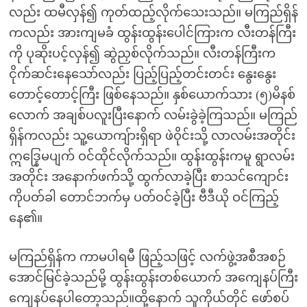
လည်း ထမီလှန်၍ ကုတ်ထည့်လိုက်သေးသည်။ မကြည်ရှိန်
ကလည်း အားကျမခံ ထွန်းထွန်းပေါင်ကြားက လီးတန်ကြီး
ကို ပုဆိုးပင့်လှန်၍ ဆွဲညှစ်လိုက်သည်။ လီးတန်ကြီးက
ငိုက်ဆင်းနေသော်လည်း ပြည့်ပြည့်တင်းတင်း နွေးနွေး
တောင့်တောင့်ကြီး ဖြစ်နေသည်။ နှစ်ယောက်သား (၅)မိနစ်
လောက် အချစ်ပလူးပြီးနောက် လမ်းခွဲခဲ့ကြသည်။ မကြည်
ရှိန်ကလည်း သူ့ယောကျ်ားရှိရာ ဖဲဝိုင်းသို့ လာလမ်းအတိုင်း
ဣဒ္နြေမပျက် ဝင်ထိုင်လိုက်သည်။ ထွန်းထွန်းကမူ ရွာလမ်း
အတိုင်း အနောက်ဖက်သို့ ထွက်လာခဲ့ပြီး စာသင်ကျောင်း
ကိုပတ်ခါ တောင်ဘက်မှ ပတ်ဝင်ခဲ့ပြီး ဗီဒီယို ဝင်ကြည့်
နေ၏။
မကြည်ရှိန်က ကာမပါရမီ ဖြည့်သဖြင့် လက်ဖွဲ့အစီအစဉ်
အောင်မြင်ခဲ့သည်မို့ ထွန်းထွန်းတစ်ယောက် အကျေနပ်ကြီး
ကျေနပ်နေပါတော့သည်။ထို့နောက် သူကိုယ်တိုင် ဖော်စပ်