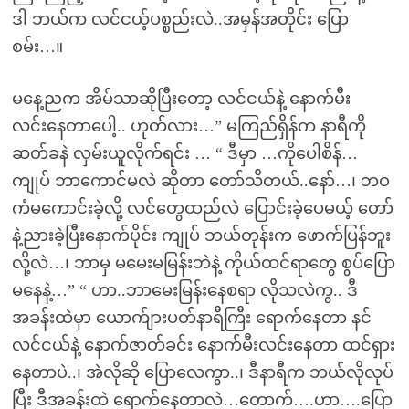
ဒါ ဘယ်က လင်ငယ့်ပစ္စည်းလဲ..အမှန်အတိုင်း ပြော
စမ်း…။
မနေ့ညက အိမ်သာဆိုပြီးတော့ လင်ငယ်နဲ့ နောက်မီး
လင်းနေတာပေါ့.. ဟုတ်လား…” မကြည်ရှိန်က နာရီကို
ဆတ်ခနဲ လှမ်းယူလိုက်ရင်း … “ ဒီမှာ …ကိုပေါစိန်…
ကျုပ် ဘာကောင်မလဲ ဆိုတာ တော်သိတယ်..နော်…၊ ဘဝ
ကံမကောင်းခဲ့လို့ လင်တွေထည်လဲ ပြောင်းခဲ့ပေမယ့် တော်
နဲ့ညားခဲ့ပြီးနောက်ပိုင်း ကျုပ် ဘယ်တုန်းက ဖောက်ပြန်ဘူး
လို့လဲ…၊ ဘာမှ မမေးမမြန်းဘဲနဲ့ ကိုယ်ထင်ရာတွေ စွပ်ပြော
မနေနဲ့…” “ ဟာ..ဘာမေးမြန်းနေစရာ လိုသလဲကွ.. ဒီ
အခန်းထဲမှာ ယောက်ျားပတ်နာရီကြီး ရောက်နေတာ နင်
လင်ငယ်နဲ့ နောက်ဇာတ်ခင်း နောက်မီးလင်းနေတာ ထင်ရှား
နေတာပဲ..၊ အဲလိုဆို ပြောလေကွာ..၊ ဒီနာရီက ဘယ်လိုလုပ်
ပြီး ဒီအခန်းထဲ ရောက်နေတာလဲ…တောက်….ဟာ….ပြော