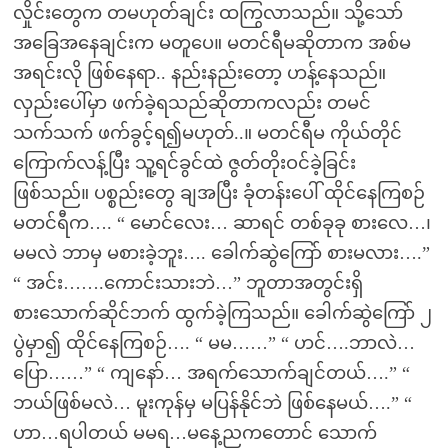
လှိုင်းတွေက တမဟုတ်ချင်း ထကြွလာသည်။ သို့သော်
အခြေအနေချင်းက မတူပေ။ မတင်ရီမဆိုတာက အစ်မ
အရင်းလို ဖြစ်နေရာ.. နည်းနည်းတော့ ဟန့်နေသည်။
လှည်းပေါ်မှာ ဖက်ခဲ့ရသည်ဆိုတာကလည်း တမင်
သက်သက် ဖက်ခွင့်ရ၍မဟုတ်..။ မတင်ရီမ ကိုယ်တိုင်
ကြောက်လန့်ပြီး သူ့ရင်ခွင်ထဲ ဇွတ်တိုးဝင်ခဲ့ခြင်း
ဖြစ်သည်။ ပစ္စည်းတွေ ချအပြီး ခုံတန်းပေါ် ထိုင်နေကြစဉ်
မတင်ရီက…. “ မောင်လေး… ဆာရင် တစ်ခုခု စားလေ…၊
မမလဲ ဘာမှ မစားခဲ့ဘူး…. ခေါက်ဆွဲကြော် စားမလား….”
“ အင်း…….ကောင်းသားဘဲ…” ဘူတာအတွင်းရှိ
စားသောက်ဆိုင်ဘက် ထွက်ခဲ့ကြသည်။ ခေါက်ဆွဲကြော် ၂
ပွဲမှာ၍ ထိုင်နေကြစဉ်…. “ မမ……” “ ဟင်….ဘာလဲ…
ပြော……” “ ကျနော်… အရက်သောက်ချင်တယ်….” “
ဘယ်ဖြစ်မလဲ… မူးကုန်မှ မပြန်နိုင်ဘဲ ဖြစ်နေမယ်….” “
ဟာ…ရပါတယ် မမရ…မနေ့ညကတောင် သောက်