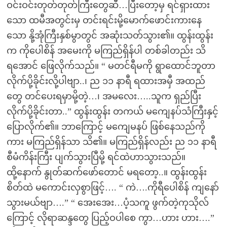
ဝင်းဝင်းတုတ်တုတ်ကြီးတွေဆီ…ပြီးတော့မှ ရင်ရှားထား
သော ထမီအတွင်းမှ တင်းရင်းမို့မောက်ဖောင်းကားနေ
သော နို့အုံကြီးနှစ်မွာတွင် အဆုံးသတ်သွား၏။ ထွန်းထွန်း
က ကိုပေါစိန် အမေးကို မကြည်ရှိန်ပါ တစ်ခါတည်း သိ
ရအောင် ဖြေလိုက်သည်။ “ မတင်ရီမကို ရွာထောင်ဘူတာ
လိုက်ပို့ခိုင်းလို့ပါဗျာ..၊ ည ၁၁ နာရီ ရထားအမှီ အထည်
တွေ တင်ပေးရမှာမို့တဲ့…၊ အမလေး…..သူက ရှည်ပြီး
လိုက်ပို့ခိုင်းတာ..” ထွန်းထွန်း တကယ် မကျေနပ်သံကြီးနှင့်
ပြောလိုက်၏။ ဘာကြောင့် မကျေမနပ် ဖြစ်နေသည်ကို
ကား မကြည်ရှိန်သာ သိ၏။ မကြည်ရှိန်လည်း ည ၁၁ နာရီ
စီမံကိန်းကြီး ပျက်သွားပြီမို့ ရင်ထဲဟာသွားသည်။
ထို့နောက် နွုတ်ဆက်ဖော်တောင် မရတော့..။ ထွန်းထွန်း
စိတ်ထဲ မကောင်းလှစွာဖြင့်…. “ ကဲ….ကိုရီပေါစိန် ကျနော်
သွားမယ်ဗျာ….” “ အေးအေး…ပံ့သကူ ဖွက်တဲ့ကုသိုလ်
ကြောင့် လိုရာဆန္ဒတွေ ပြည့်ဝပါစေ ကွာ…ဟား ဟား….”