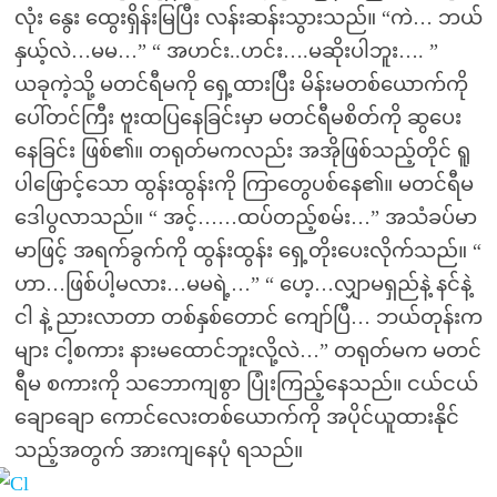
လုံး နွေး ထွေးရှိန်းမြပြီး လန်းဆန်းသွားသည်။ “ကဲ… ဘယ်
နှယ့်လဲ…မမ…” “ အဟင်း..ဟင်း….မဆိုးပါဘူး…. ”
ယခုကဲ့သို့ မတင်ရီမကို ရှေ့ထားပြီး မိန်းမတစ်ယောက်ကို
ပေါ်တင်ကြီး ဗူးထပြနေခြင်းမှာ မတင်ရီမစိတ်ကို ဆွပေး
နေခြင်း ဖြစ်၏။ တရုတ်မကလည်း အအိုဖြစ်သည့်တိုင် ရူ
ပါဖြောင့်သော ထွန်းထွန်းကို ကြာတွေပစ်နေ၏။ မတင်ရီမ
ဒေါပွလာသည်။ “ အင့်……ထပ်တည့်စမ်း…” အသံခပ်မာ
မာဖြင့် အရက်ခွက်ကို ထွန်းထွန်း ရှေ့တိုးပေးလိုက်သည်။ “
ဟာ…ဖြစ်ပါ့မလား…မမရဲ့…” “ ဟေ့…လျှာမရှည်နဲ့ နင်နဲ့
ငါ နဲ့ ညားလာတာ တစ်နှစ်တောင် ကျော်ပြီ… ဘယ်တုန်းက
များ ငါ့စကား နားမထောင်ဘူးလို့လဲ…” တရုတ်မက မတင်
ရီမ စကားကို သဘောကျစွာ ပြုံးကြည့်နေသည်။ ငယ်ငယ်
ချောချော ကောင်လေးတစ်ယောက်ကို အပိုင်ယူထားနိုင်
သည့်အတွက် အားကျနေပုံ ရသည်။