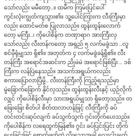
သော်လည်း မမီတော့..။ ထမီက ကြမ်းပြင်ပေါ်
ကွင်းလုံးကျွတ်ကျသွား၏။ သူ့ပေါင်ကြားက လီးကြီးမှာ
လည်း ထောင်မတ်စ ပြုလာသည်။ ထွန်းထွန်းလောက်
တော့ မကြီး..၊ ကိုပေါစိန်က တဏှာရာဂ အားကြီးလှ
သော်လည်း လီးတန်ကတော့ အရှည် ၅ လက်မခွဲသာ ..လူ
စင်မှီရုံမျှသာ ရှိ၏။ အတုတ်က ၄ လက်မခွဲခန့်ရှိ၏။ လီး
တန်ကြီး အရောင်အဆင်းက ညိုမဲမဲ အရောင်ဖြစ်ပြီး .. ဒစ်
ကြီးက လန်ပြဲနေသည်။ အသက်အရွယ်ကလည်း
စကားပြောလာပြီမို့.. လီးတန်ကြီးကို ကြည့်ရသည်မှာ
မွဲခြောက်ခြောက် နိုင်လှသည်။ ထွန်းထွန်းလီးနှင့် ယှဉ်လိုက်
လျှင် ကိုပေါစိန်လီးမှာ သားအရွယ်မျှသာ ရှိတော့သည်။ တ
ဖြေးဖြေး စိတ်ပါ စိတ်ထလာဟန်ဖြင့် လီးကြီးကို ခပ်
တင်းတင်းဆုပ်လျက် ခပ်သွက်သွက် ဂွင်းတိုက်ပေးသည်။
ကိုပေါစိန်က လရေထွက်မြန်၏။ ဂွင်း ခပ်ပြင်းပြင်း တိုက်
ပေးခြင်းဖြင့် စောက်ဖုတ်ထဲ လိုးသောအခါ လေးငါးချက်