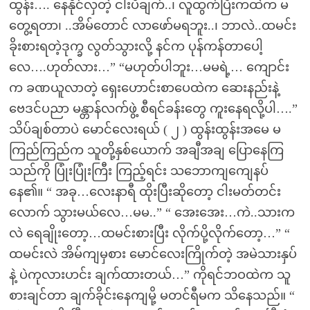
ထွန်း…. နေနိုင်လှတဲ့ ငါးပိချက်..၊ လူထွက်ပြီးကထဲက မ
တွေ့ရတာ၊ ..အိမ်တောင် လာဖော်မရဘူး..၊ ဘာလဲ..ထမင်း
ခိုးစားရတဲ့ဒုက္ခ လွတ်သွားလို့ နင်က ပုန်ကန်တာပေါ့
လေ….ဟုတ်လား…” “မဟုတ်ပါဘူး…မမရဲ့… ကျောင်း
က ခဏယူလာတဲ့ ရှေးဟောင်းစာပေထဲက ဆေးနည်းနဲ့
ဗေဒင်ပညာ မန္တာန်လက်ဖွဲ့ စီရင်ခန်းတွေ ကူးနေရလို့ပါ….”
သိပ်ချစ်တာပဲ မောင်လေးရယ် ( ၂ ) ထွန်းထွန်းအမေ မ
ကြည်ကြည်က သူတို့နှစ်ယောက် အချီအချ ပြောနေကြ
သည်ကို ပြုံးပြုံးကြီး ကြည့်ရင်း သဘောကျကျေနပ်
နေ၏။ “ အခု…လေးနာရီ ထိုးပြီးဆိုတော့ ငါးမတ်တင်း
လောက် သွားမယ်လေ…မမ..” “ အေးအေး…ကဲ..သားက
လဲ ရေချိုးတော့…ထမင်းစားပြီး လိုက်ပို့လိုက်တော့…” “
ထမင်းလဲ အိမ်ကျမှစား မောင်လေးကြိုက်တဲ့ အမဲသားနှပ်
နဲ့ ပဲကုလားဟင်း ချက်ထားတယ်…” ကိုရင်ဘဝထဲက သူ
စားချင်တာ ချက်ခိုင်းနေကျမို့ မတင်ရီမက သိနေသည်။ “