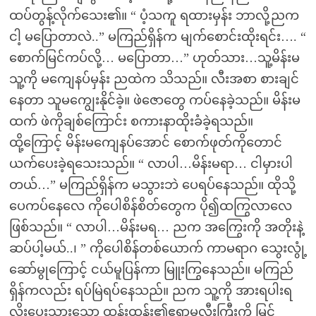
ထပ်တွန့်လိုက်သေး၏။ “ ပံ့သကူ ရထားမှန်း ဘာလို့ညက
ငါ့ မပြောတာလဲ..” မကြည်ရှိန်က မျက်စောင်းထိုးရင်း…. “
စောက်မြင်ကပ်လို့… မပြောတာ…” ဟုတ်သား…သူ့မိန်းမ
သူ့ကို မကျေနပ်မှန်း ညထဲက သိသည်။ လီးအစာ စားချင်
နေတာ သူမကျွေးနိုင်ခဲ့။ ဖဲဇောတွေ ကပ်နေခဲ့သည်။ မိန်းမ
ထက် ဖဲကိုချစ်ကြောင်း စကားနာထိုးခံခဲ့ရသည်။
ထို့ကြောင့် မိန်းမကျေနပ်အောင် စောက်ဖုတ်ကိုတောင်
ယက်ပေးခဲ့ရသေးသည်။ “ လာပါ…မိန်းမရာ… ငါမှားပါ
တယ်…” မကြည်ရှိန်က မသွားဘဲ ပေရပ်နေသည်။ ထိုသို့
ပေကပ်နေလေ ကိုပေါစိန်စိတ်တွေက ပို၍ထကြွလာလေ
ဖြစ်သည်။ “ လာပါ…မိန်းမရ… ညက အကြွေးကို အတိုးနဲ့
ဆပ်ပါ့မယ်..၊ ” ကိုပေါစိန်တစ်ယောက် ကာမရာဂ သွေးလွုံ့
ဆော်မွုကြောင့် ငယ်မူပြန်ကာ မြူးကြွနေသည်။ မကြည်
ရှိန်ကလည်း ရပ်မြဲရပ်နေသည်။ ညက သူ့ကို အားရပါးရ
လိုးပေးသွားသော ထွန်းထွန်း၏ဧရာမလီးကြီးကို မြင်