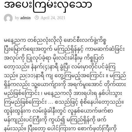
အပေးကြမ်းလှသော
by
admin
April 24, 2021
မနေ့ညက တစ်ညလုံးလိုလို ဖောင်စီးလက်ဖွဲ့ကိစ္စ
ပြီးမြောက်ရေးအတွက် မကြည်ရှိန်နှင့် ကာမဆက်ဆံခြင်း
အလုပ်ကို ပြုလုပ်ခဲ့ရာ မိုးလင်းခါနီးမှ ကိစ္စပြတ်
တော့သည်။ နံနက်(၄)နာရီ ခွဲပြီး လမ်းမှာတိုင်ပင်ခဲ့ကြ
သည်။ ည(၁၁)နာရီ ကျ တွေ့ကြမည့်အကြောင်း ။ မကြည်
ရှိန်ကလည်း သူ့ယောက်ျားကို အရက်မူးအောင် တိုက်ထား
မည်ဖြစ်ကြောင်း ၊ မနေ့ညကလို အားရပါးရ နှစ်ပါးသွား
ကြမည်ဖြစ်ကြောင်း … စသည်ဖြင့် စုံစိနေပါတော့သည်။
ထွန်းထွန်းက လမ်းခွဲခါနီးတွင် လူနှစ်ယောက်ဖက်စာ
မန်ကျည်းပင်ကြီးကို ကွယ်၍ မကြည်ရှိန်ကို ဖက်
နမ်းသည်။ ပြီးတော့ ပေါင်ကြားက စောက်ဖုတ်ကြီးကို