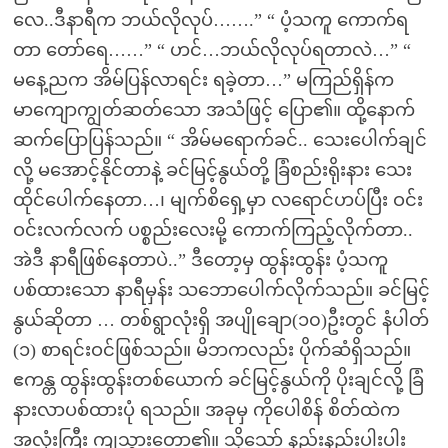
လေ..ဒီနာရီက ဘယ်လိုလုပ်…….” “ ပံ့သကူ ကောက်ရ
တာ တော်ရေ……” “ ဟင်…ဘယ်လိုလုပ်ရတာလဲ…” “
မနေ့ညက အိမ်ပြန်လာရင်း ရခဲ့တာ…” မကြည်ရှိန်က
မာကျောကျွတ်ဆတ်သော အသံဖြင့် ပြော၏။ ထို့နောက်
ဆက်ပြောပြန်သည်။ “ အိမ်မရောက်ခင်.. သေးပေါက်ချင်
လို့ မအောင့်နိုင်တာနဲ့ ခင်မြင့်နွယ်တို့ ခြံစည်းရိုးနား သေး
ထိုင်ပေါက်နေတာ…၊ မျက်စိရှေ့မှာ လရောင်ဟပ်ပြီး ဝင်း
ဝင်းလက်လက် ပစ္စည်းလေးမို့ ကောက်ကြည့်လိုက်တာ..
အဲဒီ နာရီဖြစ်နေတာပဲ..” ဒီတော့မှ ထွန်းထွန်း ပံ့သကူ
ပစ်ထားသော နာရီမှန်း သဘောပေါက်လိုက်သည်။ ခင်မြင့်
နွယ်ဆိုတာ … တစ်ရွာလုံးရှိ အပျိုချော(၁၀)ဦးတွင် နံပါတ်
(၁) စာရင်းဝင်ဖြစ်သည်။ မိဘကလည်း ပိုက်ဆံရှိသည်။
ဧကန္တ ထွန်းထွန်းတစ်ယောက် ခင်မြင့်နွယ်ကို ပိုးချင်လို့ ခြံ
နားလာပစ်ထားပုံ ရသည်။ အခုမှ ကိုပေါစိန် စိတ်ထဲက
အလုံးကြီး ကျသွားတော့၏။ သို့သော် နည်းနည်းပါးပါး