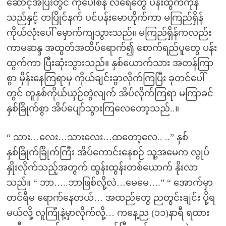
ဆောင့်အပြီးတွင် ကိုပေါစိန် လရေတွေ ပန်းထွက်ကုန်
သည်နှင့် တပြိုင်နက် ပင်ပန်းမောဟိုက်ကာ မကြည်ရှိန်
ကိုယ်လုံးပေါ် မှောက်ကျသွားသည်။ မကြည်ရှိန်ကလည်း
ကာမဆန္ဒ အထွတ်အထိပ်ရောက်၍ စောက်ရည်ပူတွေ ပန်း
ထွက်ကာ ပြီးဆုံးသွားသည်။ နှစ်ယောက်သား အတန်ကြာ
စွာ မှိန်းနေကြရာမှ ကိုယ်ချင်းခွာလိုက်ကြပြီး ခုတင်ပေါ်
တွင် တူနှစ်ကိုယ်ယှဉ်တွဲလျက် အိပ်လိုက်ကြရာ မကြာခင်
နှစ်ခြိုက်စွာ အိပ်ပျော်သွားကြလေတော့သည်..။
“ သား…လေး…သားလေး…ထတော့လေ.. ..” နှစ်
နှစ်ခြိုက်ခြိုက်ကြီး အိပ်ကောင်းနေစဉ် သူ့အမေက လွုပ်
နှိုးလိုက်သည့်အတွက် ထွန်းထွန်းတစ်ယောက် နိုးလာ
သည်။ “ ဘာ…..ဘာဖြစ်လို့လဲ…မေမေ….” “ အောက်မှာ
တင်ရီမ ရောက်နေတယ်… အထည်တွေ ညတွင်းချင်း ပို့ရ
မယ်လို့ လူကြုံနဲ့မှာလိုက်လို့… ကနေ့ည (၁၁)နာရီ ရထား