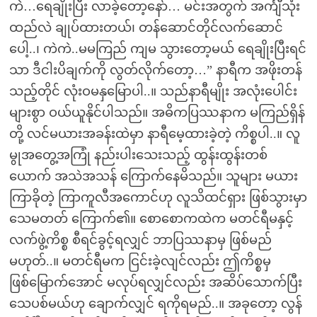
ကဲ…ရေချိုးပြီး လာခဲ့တော့နော်… မင်းအတွက် အင်္ကျီသုံး
ထည်လဲ ချုပ်ထားတယ်၊ တန်ဆောင်တိုင်လက်ဆောင်
ပေါ့..၊ ကဲကဲ..မမကြည် ကျမ သွားတော့မယ် ရေချိုးပြီးရင်
သာ ဒီငါးပိချက်ကို လွတ်လိုက်တော့…” နာရီက အဖိုးတန်
သည့်တိုင် လုံးဝမနှမြောပါ..။ သည်နာရီမျိုး အလုံးပေါင်း
များစွာ ဝယ်ယူနိုင်ပါသည်။ အဓိကပြဿနာက မကြည်ရှိန်
တို့ လင်မယားအခန်းထဲမှာ နာရီမေ့ထားခဲ့တဲ့ ကိစ္စပါ..။ လူ
မွုအတွေ့အကြုံ နည်းပါးသေးသည့် ထွန်းထွန်းတစ်
ယောက် အသဲအသန် ကြောက်နေမိသည်။ သူများ မယား
ကြာခိုတဲ့ ကြာကူလီအကောင်ဟု လူသိထင်ရှား ဖြစ်သွားမှာ
သေမတတ် ကြောက်၏။ စောစောကထဲက မတင်ရီမနှင့်
လက်ဖွဲ့ကိစ္စ စီရင်ခွင့်ရလျှင် ဘာပြဿနာမှ ဖြစ်မည်
မဟုတ်..။ မတင်ရီမက ငြင်းခဲ့လျင်လည်း ဤကိစ္စမှ
ဖြစ်မြောက်အောင် မလုပ်ရလျှင်လည်း အဆိပ်သောက်ပြီး
သေပစ်မယ်ဟု ချောက်လျှင် ရကိုရမည်..။ အခုတော့ လွန်