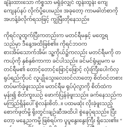
ချိန်းထားသော ကိစ္စသာ မရှိခဲ့လျှင် ထွန်းထွန်း ကျေ
ကျေနပ်နပ် လိုက်ပို့ပေးမည်။ အခုတော့ ကာမဓါတ်စာကို
အဟန့်ခံလိုက်ရသဖြင့် ကျွဲမြီးတိုနေသည်။
ကိုရင်လူထွက်ပြီးကတည်းက မတင်ရီမနှင့် မတွေ့ရ
သည်မှာ ဒီနေ့အထိဖြစ်၏။ ကိုရင်ဘဝက
စားအိမ်သောက်အိမ်၊ သူ့ကိုယ်၌ကလည်း မတင်ရီမကို တ
ကယ့်ကို နှစ်နှစ်ကာကာ ခင်ပါသည်။ ခင်မင်ရုံမျှမက မ
တင်ရီမ၏ တောင့်တောင့်ဖြောင့်ဖြောင့် လုံးကြီးပေါက်လှ
ရုပ်ရည်ကိုပင် လူပျိုသွေးလေးဝင်လာတော့ စိတ်ဝင်တစား
တပ်မက်ခဲ့ဖူးသည်။ မတင်ရီမ ရုပ်ပုံလွာကို စိတ်ထဲက
မှန်း၍ စိတ်ကူးယဉ် ဖောက်ပြန်ခဲ့ဖူးသည်။ ခက်နေသည်က
မကြည်ရှိန်ပေါ် စွဲလန်းစိတ်..။ ပထမဆုံး လိုးခဲ့ဖူးသည့်
စောက်ဖုတ်မို့ ရိုးတွင်းချဉ်ဆီအထိပါ စွဲနေပုံရသည်။ ပြီး
တော့ မနေ့ညကမို့ ဖြစ်ရပ်က ပူပူနွေးနွေးကြီး ရှိသေး၏။ “