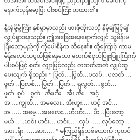
တအီးအီး တအင်းအင်းဖြင့် ညည်းညူလျက် ခေါင်းကို
နောက်လှန်မော့ပြီး ပါးစပ်ကြီး ဟထား၏။
နို့အုံမို့မို့ကြီး နှစ်မွာမှာလည်း ဖားဖိုထိုးသလို နိမ့်ချီမြင့်ချီ
လွုပ်ရှားနေသည်။ ဤအခြေအနေရောက်လျှင် သူ့မိန်းမ
ပြီးတော့မည်ကို ကိုပေါစိန်က သိနေ၏။ ထို့ကြောင့် ကာမ
မိန်းခလုပ်သဖွယ်ဖြစ်နေသော စောက်စိငုတ်ပြူးပြူးကြီးကို
ပါးစပ်ဖြင့် စုတ်၊ လျှာဖြင့်လည်း တဆတ်ဆတ် လွုပ်ဆွ
ပေးလျက် ရှိသည်။ “ ပြွတ်….ပြွတ်…ပလပ်…ပလတ်….
ဖွတ်…ပြလစ်… ပြွတ်…ပြွတ်… ရှလွတ်….ဖွတ်…
ဖွတ်..စွပ်…စွက်.. အီးဟီး…အီး အီး…အင့်…
အ…..ကျွတ်… အမလေး.. အီးဟူး…. ဟင့် အင်…
အ…… အမေ့…အမလေး…ဟီးဟီး…. ပီး…ပြီးတော့
မယ်… ..ဟင်း ဟင်း….ဟင်း…. .လုပ်…….လုပ်တော့…
အား..ရှီး……အား……” မကြည်ရှိန်တစ်ယောက် ကုတင်