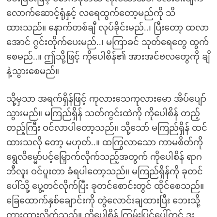
လောက်ဆောင့်ရုံနှင့် လရေထွက်တော့မည်ကို သိ
ထားသည်။ နောက်တစ်ချီ လုပ်ခိုင်းမည်..၊ ပြီးတော့ ထလာ
အောင် ဂွင်းတိုက်ပေးမည်..၊ မကြာခင် သုတ်ရေတွေ ထွက်
စေမည်..။ ဤသို့ဖြင့် ကိုပေါစိန်၏ အားအင်ဗလတွေကို ချိ
နဲ့သွားစေမည်။
သို့မှသာ အရက်ရှိန်ဖြင့် ကုလားသေကုလားမော အိပ်ပျော်
သွားမည်။ မကြည်ရှိန် သတ်ကွင်းထဲကို ကိုပေါစိန် တည့်
တည့်ကြီး ဝင်လာပါတော့သည်။ သို့သော် မကြည်ရှိန် ထင်
ထားသလို တော့ မဟုတ်..။ ထကြွလာသော ကာမစိတ်ကို
ရွေလိမ္မော်ပင့်မြှောက်လိုက်သည့်အတွက် ကိုပေါစိန် ရာဂ
ဘီလူး ဝင်ပူးတာ ခံရပါတော့သည်။ မကြည်ရှိန်ကို ခုတင်
ပေါ်သို့ ပွေ့တင်လိုက်ပြီး ခုတင်စောင်းတွင် ထိုင်စေသည်။
ခြေထောက်နှစ်ချောင်းကို တွဲလောင်းချထားပြီး ဘေးသို့
ကားထားလိုက်သည်။ ကိုပေါစိန် ကြမ်းပြင်ပေါ်တွင် ဒူး