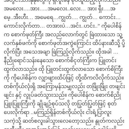
အတွင်းသားနုနုတွေကို ရှလူးခနဲ စုပ်ယူထည့်လိုက်သည်။
အမလေး….အား…..အမလေး..လေး… အား ရှီး….အ
မေ့..အီးဟီး… အမေရေ…ကျွတ်…. ကျွတ်… ကောင်း…
ကောင်းလိုက်တာ… တအားပဲ…အင်း..ဟင်း..” ကိုပေါစိန်
က စောက်ဖုတ်ကြီး အလည်လောက်တွင် ဖြဲထားသော သူ့
လက်နှစ်ဖက်ကို စောက်ဖုတ်အကွဲကြောင်း ထိပ်နားဆီသို့ ပို့
လိုက်ပြီး အသေအချာ ဖြဲကြည့်လိုက်သည်။ ထိုအခါ …
နီညိုရောင်သန်းနေသော စောက်စိငုတ်ကြီးက ပြူတင်း
ထွက်လာသည်။ ထို ပြူတင်းထွက်လာသော စောက်စိကြီး
ကို ကိုပေါစိန်က လျှာဖျားထိပ်ဖြင့် တို့ထိကလိလိုက်သည်။
တစ်ကိုယ်လုံးရှိ အကြောမှန်သမျှလည်း တဖြိုးဖြိုး တဖျင်း
ဖျင်း နှင့် လွုပ်ခတ်သွားသည်။ ကိုပေါစိန်က စောက်စိညို
ပြူးပြူးကြီးကို ချိုချဉ်စုပ်သလို တပြွတ်ပြွတ်ဖြင့် စုတ်
ပေးလိုက်ရာ ..မကြည်ရှိန်တစ်ကိုယ်လုံး ငါးရံ့ပြာလူး
သကဲ့သို့ ဆတ်စလူးခါသွားလေတော့သည်။ နွုတ်ကလည်း