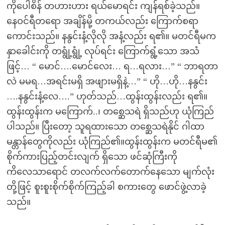
ကိုပေါစိန် တဟားဟား ရယ်မောရင်း ကျန်ရစ်ခဲ့သည်။
နေဝင်ရီတရော အချိန်မို့ တကယ်လည်း ကြောက်စရာ
ကောင်းသည်။ နနွင်းနံ့လိုလို အနံ့လည်း ရ၏။ မတင်ရီမက
နှာခေါင်းကို တရွုံ့ရွုံ့ လုပ်ရင်း ကြောက်ရွံ့သော အသံ
ဖြင့်… “ မောင်….မောင်လေး… ရ…ရလား…” “ ဘာရတာ
လဲ မမရ…အရင်းမရှိ အဖျားမရှိနဲ့…” “ ဟို…ဟို…နနွင်း
….နနွင်းနံ့လေ….” ဟုတ်သည်…ထွန်းထွန်းလည်း ရ၏။
ထွန်းထွန်းက မကြောက်..၊ တစ္ဆေသရဲ ရှိသည်ဟု ယုံကြည်
ပါသည်။ ပြီးတော့ သူရထားသော တစ္ဆေသရဲနိုင် ဂါထာ
မန္တာန်တွေကိုလည်း ယုံကြည်၏။ထွန်းထွန်းက မတင်ရီမ၏
စိုက်ကားပြည့်တင်းလျက် ရှိသော ဖင်ဆုံကြီးကို
ကိလေသာရောင် တလက်လက်တောက်နေသော မျက်လုံး
တို့ဖြင့် စူးစူးစိုက်စိုက်ကြည့်ခါ စကားတွေ ဖောင်ဖွဲ့လာခဲ့
သည်။