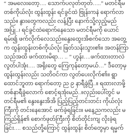
“ အမလေးတော့…. သောက်ပလုတ်တုတ်…..” မတင်ရီမ
တစ်ကိုယ်လုံး ထွန်းထွန်း ရင်ခွင်ထဲ ဗြုန်းကနဲ ရောက်လာ
သည်။ နွားတွေကလည်း လန့်ပြီး နောက်သို့လှည့်မည်
အပြု..၊ ရင်ခွင်ထဲရောက်နေသော မတင်ရီမကို ယောင်
ရမ်း၍ ဖက်လိုက်လေသည်။နွေးထွေးအိစက်သော အတွေ့
က ထွန်းထွန်းတစ်ကိုယ်လုံး ဖြတ်သန်းသွား၏။ အတန်ကြာ
သည်အထိ ဖက်ထားမိရာ… .. ” ဟွန်း….ဖက်ထားတာလဲ
လွတ်ပါအုံး…. အရိုးတွေ ကြေကုန်တော့မယ်…” ဒီတော့မှ
ထွန်းထွန်းလည်း သတိဝင်ကာ လွတ်ပေးလိုက်၏။ ရွာ
ထောင်ဘူတာ ရောက်တော့ ည ၉ နာရီခွဲပြီ..။ ရထားလာဖို့
တစ်နာရီခွဲလောက် စောင့်ရအုံးမည်..။လှည်းပေါ်တွင် မ
တင်ရီမ၏ နွေးနွေးအိအိ ပြည့်ပြည့်တင်းတင်း ကိုယ်လုံး
ကြီးကို တင်းနေအောင် ဖက်ခဲ့ရခြင်း။ မနေ့ညကလည်း မ
ကြည်ရှိန်၏ စောက်ဖုတ်ကြီးကို စိတ်တိုင်းကျ လိုးခဲ့ရ
ခြင်း…. စသည်တို့ကြောင့် ထွန်းထွန်း စိတ်တွေမှာ ရမ္မက်