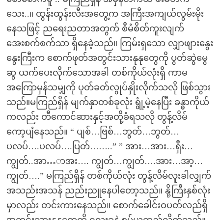
သေး..။ ထွန်းထွန်းလီးအတွေ့က အကြီးအကျယ်လွမ်းမိုး
နေသဖြင့် ညရေးညတာအတွက် စီမံစိတ်ကူးလျက်
အေးစက်စက်သာ ရှိနေခဲ့သည်။ ကြမ်းရှသော လျှာဖျားနွေး
နွေးကြီးက စောက်ဖုတ်အတွင်းသားနုနုတွေကို ပွတ်ဆွဲမွေ
ဆွ ယက်ပေးလိုက်သောအခါ တစ်ကိုယ်လုံးရှိ ကာမ
အကြောမှန်သမျှကို ပုတ်ခတ်လွုပ်နှိုးလိုက်သလို ဖြစ်သွား
သည်။မကြည်ရှိန် မျက်နှာတစ်ခုလုံး ရွုံ့မဲ့နေပြီး ခန္ဓာကိုယ်
ကလည်း တီကောင်ဆားနှင့်အတို့ခံရသလို တွန့်လိမ်
ကော့ပျံနေသည်။ “ ပျစ်…ဗြစ်…ဘွတ်…ဘွတ်…
ပလပ်….ပလပ်….ပြတ်……..” ” အား…အား…ရှီး…
ကျွတ်..အာ…ာအး…. ကျွတ်…ကျွတ်….အား…အာ့…
ကျွတ်….” မကြည်ရှိန် တစ်ကိုယ်လုံး တွန့်လိမ်လူးခါလျှက်
အသည်းအသန် ညည်းညူနေပါတော့သည်။ နို့ကြီးနှစ်လုံး
မှာလည်း တင်းကားနေသည်။ စောက်ခေါင်းဝပတ်လည်ရှိ