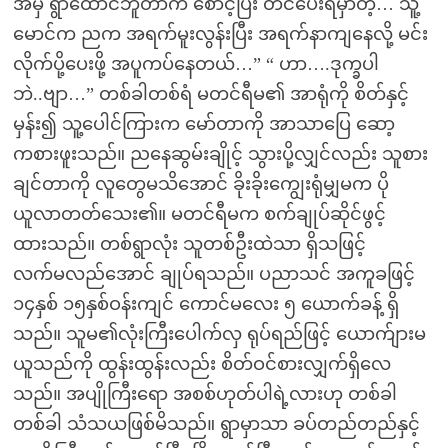
အမှီ ရွာထောင်ဘူတာက စောင့်ပြီး တင်ပေးရမှာတဲ့… သူ့
မောင်က ညက အရက်မူးလွန်းပြီး အရက်နာကျနေလို့ မင်း
လိုက်ပို့ပေးဖို့ အပူကပ်နေတယ်…” “ ဟာ….ဒုက္ခပါ
ဘဲ..ဗျာ…” တစ်ခါတစ်ရံ မတင်ရီမ၏ အာရုံကို စိတ်နှင့်
မှန်း၍ သူ့ပေါင်ကြားက မော်တာကို အာသာပြေ ဆော့
ကစားဖူးသည်။ ညနေဆွမ်းချိုင့် သွားပို့လျှင်လည်း သူစား
ချင်တာကို လူတွေမသိအောင် ခိုးခိုးကျွေးရုံမျှမက ပို
ယူလာတတ်သေး၏။ မတင်ရီမက စက်ချုပ်ဆိုင်ဖွင့်
ထားသည်။ တစ်ရွာလုံး သူတစ်ဦးထဲသာ ရှိသဖြင့်
လက်မလည်အောင် ချုပ်ရသည်။ ပညာသင် အကူခဖြင့်
၁၄နှစ် ၁၅နှစ်ဝန်းကျင် ကောင်မလေး ၅ ယောက်ခန့် ရှိ
သည်။ သူမ၏လုံးကြီးပေါက်လှ ရုပ်ရည်ဖြင့် ယောက်ျားမ
ယူသည်ကို ထွန်းထွန်းလည်း စိတ်ဝင်စားလျှက်ရှိလေ
သည်။ အပျိုကြီးရော အစစ်ဟုတ်ပါရဲ့လားဟု တစ်ခါ
တစ်ခါ သံသယဖြစ်မိသည်။ ရွာမှာသာ ခပ်တည်တည်နှင့်