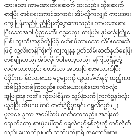
ထားသော ကာမအားတိုးဆေးကို စားသည်။ ထိုဆေးကို
စားပြီး တစ်ရေးကောင်းကောင်း အိပ်လိုက်လျှင် ကာမအား
တွေ ပြန်လည်ပြည့်ဖြိုးတိုးပွားလာသည်။ ကာမဆေးစား
ပြီးသောအခါ မုံညင်းဆီ၊ ခွေးလှေးယားမြစ်၊ နှမ်းလုံးကြိုင်
မြစ်၊ ဘူးသီးအနှစ်တို့ဖြင့် ဖော်စပ်ထားသော လိမ်းဆေးဆီ
ဖြင့် သူ့လီးတန်ကြီးကို ကျကျနန ပွတ်လိမ်းဆုတ်နယ်နေပြီး
တစ်ချိုးတည်း အိပ်လိုက်ပါတော့သည်။ မကြည်ရှိန်တို့
လင်မယားလည်း စတုဒီသာ အဝအပြဲ စားသောက်ပြီး
ဖဲဝိုင်းက နိုင်လာသော ငွေများကို လွယ်အိတ်နှင့် ထည့်ကာ
အိမ်ပြန်လာခဲ့ကြသည်။ လင်မယားနှစ်ယောက်စလုံး
အူမြူးနေကြ၏။ ကိုပေါစိန်က သူ့မိန်းမကို ကြက်ဥနှစ်လုံး
ယူခဲ့ပြီး အိမ်ပေါ်ထပ် တက်ခဲ့ဖို့မှာရင်း ရွေလိမ္မော် (၂)
ပုလင်းယူကာ အပေါ်ထပ် တက်လေသည်။ အခန်းထဲ
ရောက်တော့ စားပွဲပေါ်တွင် ရွေလိမ္မော်နှစ်လုံးကို တင်လိုက်
သည်။ယောက်ျားပတ် လက်ပတ်နာရီ အကောင်းစား