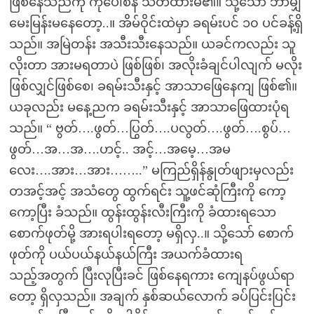
ဖြစ်နေသည်ကို ကိုပေါစိန် သတိထားမိ၏။ သို့သော် ဘာမျှ
မေးမြန်းမနေတော့..။ အိမ်ဝိုင်းထဲမှာ ခရမ်းပင် ၁၀ ပင်ခန့်ရှိ
သည်။ အမြဲတန်း အသီးသီးနေသည်။ ယခင်ကလည်း သူ
လိုးတာ အားမရတာပဲ ဖြစ်ဖြစ်၊ အလိုးခံချင်ပါလျက် မလိုး
ဖြစ်လျှင်ဖြစ်စေ၊ ခရမ်းသီးနှင့် အာသာဖြေနေကျ ဖြစ်၏။
ယခုလည်း မနေ့ညက ခရမ်းသီးနှင့် အာသာဖြေထားပုံရ
သည်။ “ ဗွတ်….ဖွတ်…ပြွတ်….ပလွတ်….ဖွတ်….စွပ်…
ဖွတ်…အ…အ….ဟင့်.. အင့်…အမေ့…အမ
လေး….အား…အား……..” မကြည်ရှိန်နွုတ်ဖျားမှလည်း
တအင့်အင့် အသံတွေ ထွက်ရင်း သူ့ဖင်ဆုံကြီးကို ကော့
ကော့ပြီး ခံသည်။ ထွန်းထွန်းလီးကြီးကို ခံထားရသော
စောက်ဖုတ်မို့ အားရပါးရတော့ မရှိလှ..။ သို့သော် စောက်
ဖုတ်ကို ပယ်ပယ်နယ်နယ်ကြီး အယက်ခံထားရ
သည့်အတွက် ပြီးလုပြီးခင် ဖြစ်နေရကား ကျေနပ်ဖွယ်ရာ
တော့ ရှိလှသည်။ အချက် နှစ်ဆယ်လောက် ခပ်ပြင်းပြင်း