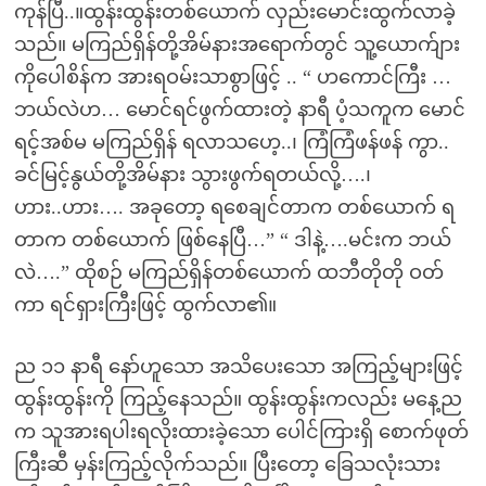
ကုန်ပြီ..။ထွန်းထွန်းတစ်ယောက် လှည်းမောင်းထွက်လာခဲ့
သည်။ မကြည်ရှိန်တို့အိမ်နားအရောက်တွင် သူ့ယောက်ျား
ကိုပေါစိန်က အားရဝမ်းသာစွာဖြင့် .. “ ဟကောင်ကြီး …
ဘယ်လဲဟ… မောင်ရင်ဖွက်ထားတဲ့ နာရီ ပံ့သကူက မောင်
ရင့်အစ်မ မကြည်ရှိန် ရလာသဟေ့..၊ ကြံကြံဖန်ဖန် ကွာ..
ခင်မြင့်နွယ်တို့အိမ်နား သွားဖွက်ရတယ်လို့….၊
ဟား..ဟား…. အခုတော့ ရစေချင်တာက တစ်ယောက် ရ
တာက တစ်ယောက် ဖြစ်နေပြီ…” “ ဒါနဲ့….မင်းက ဘယ်
လဲ….” ထိုစဉ် မကြည်ရှိန်တစ်ယောက် ထဘီတိုတို ဝတ်
ကာ ရင်ရှားကြီးဖြင့် ထွက်လာ၏။
ည ၁၁ နာရီ နော်ဟူသော အသိပေးသော အကြည့်များဖြင့်
ထွန်းထွန်းကို ကြည့်နေသည်။ ထွန်းထွန်းကလည်း မနေ့ည
က သူအားရပါးရလိုးထားခဲ့သော ပေါင်ကြားရှိ စောက်ဖုတ်
ကြီးဆီ မှန်းကြည့်လိုက်သည်။ ပြီးတော့ ခြေသလုံးသား