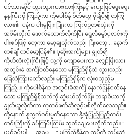
ဖင်သားဆိုင် ထွားထွားကားကားကြီးနှင့် ကျောပြင်ဖွေးဖွေး
နုနုကြီးကို ကြည့်ကာ ကိုပေါစိန် စိတ်တွေ ပို၍ပို၍ ထကြွ
လာ၏။ ငနဲက ငါးခူပြုံး ပြုံးကာ ကြက်ဥတစ်လုံးကို
အစိမ်းလိုက် ဖောက်သောက်လိုက်ပြီး ရွေလိမ္မော်ပုလင်းကို
ပါးစပ်ဖြင့် တေ့ကာ မော့ချလိုက်သည်။ ပြီးတော့ .. နောက်
တစ်ချီ ထပ်မော့ပြန်၏။ ပုဆိုးအင်္ကျီများ ချွတ်၍
ကိုယ်တုံးလုံးကြီးဖြင့် သူ့ကို ကျောပေးကာ လျှော်ပြီးသား
အတွင်းခံ အင်္ကျီဝတ်နေသော မကြည်ရှိန်ထံ သွားသည်။
ခြေသံကြားသော်လည်း မကြည်ရှိန်က လုံးဝလှည့်မ
ကြည့်..။ ကိုပေါစိန်က အတွင်းခံအင်္ကျီ နောက်ပြန်ဝတ်နေ
သော မကြည်ရှိန်လက်ကို ဆွဲဖယ်လိုက်ပြီး ဘရာစီယာကို
ချွတ်ယူလိုက်ကာ ကုတင်ဖက်ဆီလွင့်ပစ်လိုက်လေသည်။
ထို့နောက် နုထွတ်ဝင်းမွတ်နေသော နို့အုံပြည့်ပြည့်တင်း
တင်းကြီးကို ခပ်ကြမ်းကြမ်း ဆုတ်ချေပေးလိုက်သည်။ “
ဖယ်စမ်းပါ…. အခုမှ….” မကြည်ရှိန်က ထမီကို လှမ်းဆွဲ