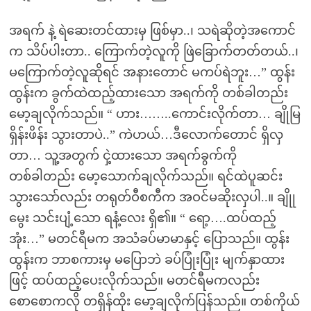
အရက် နဲ့ ရဲဆေးတင်ထားမှ ဖြစ်မှာ..၊ သရဲဆိုတဲ့အကောင်
က သိပ်ပါးတာ.. ကြောက်တဲ့လူကို ဖြဲခြောက်တတ်တယ်..၊
မကြောက်တဲ့လူဆိုရင် အနားတောင် မကပ်ရဲဘူး…” ထွန်း
ထွန်းက ခွက်ထဲထည့်ထားသော အရက်ကို တစ်ခါတည်း
မော့ချလိုက်သည်။ “ ဟား……..ကောင်းလိုက်တာ… ချိုမြ
ရှိန်းဖိန်း သွားတာပဲ..” ကဲဟယ်…ဒီလောက်တောင် ရှိလှ
တာ… သူ့အတွက် ငှဲ့ထားသော အရက်ခွက်ကို
တစ်ခါတည်း မော့သောက်ချလိုက်သည်။ ရင်ထဲပူဆင်း
သွားသော်လည်း တရုတ်ဝီစကီက အဝင်မဆိုးလှပါ..။ ချိုု
မွေး သင်းပျံ့သော ရနံ့လေး ရှိ၏။ “ ရော့….ထပ်ထည့်
အုံး…” မတင်ရီမက အသံခပ်မာမာနှင့် ပြောသည်။ ထွန်း
ထွန်းက ဘာစကားမှ မပြောဘဲ ခပ်ပြုံးပြုံး မျက်နှာထား
ဖြင့် ထပ်ထည့်ပေးလိုက်သည်။ မတင်ရီမကလည်း
စောစောကလို တရှိန်ထိုး မော့ချလိုက်ပြန်သည်။ တစ်ကိုယ်