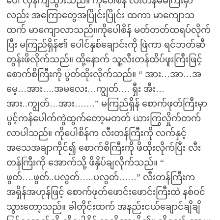
ပေါ် လှန်ကျသွားသည်။ ကိုပေါစိန် လီးတန်မဲမဲကြီးမှာ
လည်း အကြောတွေအပြိုင်းပြိုင်း ထကာ မာကျောသ
ထက် မာကျောလာသည်။ကိုပေါစိန် မတ်တတ်ထရပ်လိုက်
ပြီး မကြည်ရှိန်၏ ပေါင်နှစ်ချောင်းကို ဖြဲကာ ရင်ဘတ်ဆီ
တွန်းဖိလိုက်သည်။ ထို့နောက် သူ့လီးတန်ထိပ်ဖူးကြီးဖြင့်
စောက်စိကြီးကို ပွတ်ထိုးလိုက်သည်။ “ အား…အာ…အ
မေ့…အား….အမလေး…ကျွတ်…. ရှီး အီး…
အား..ကျွတ်…အား…….” မကြည်ရှိန် စောက်ဖုတ်ကြီးမှာ
ပွင့်ကန်ပေါက်ကွဲထွက်တော့မတတ် ယားကြွလှိုက်တက်
လာပါသည်။ ကိုပေါစိန်က လီးတန်ကြီးကို လက်နှင့်
အသေအချာကိုင်၍ စောက်စိကြီးကို ဖိထိုးလိုက်ပြီး လီး
တန်ကြီးကို အောက်သို့ ဖိနှိပ်ချလိုက်သည်။ “
ဖွတ်….ဖွတ်..ပလွတ်…..ပလွတ်……” လီးတန်ကြီးက
အရှိန်အဟုန်ဖြင့် စောက်ဖုတ်ဖောင်းဖောင်းကြီးထဲ နစ်ဝင်
သွားတော့သည်။ ခါတိုင်းထက် အနည်းငယ်ချောင်ချိချိ