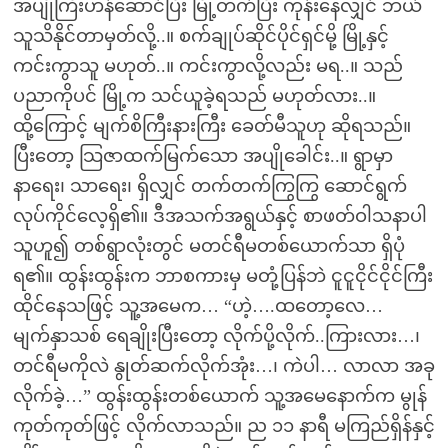
အပျိုကြီးဟန်ဆောင်ပြီး မြို့တက်ပြီး ကုန်းနေလျှင် ဘယ်
သူသိနိုင်တာမှတ်လို့..။ စက်ချုပ်ဆိုင်ပိုင်ရှင်မို့ မြို့နှင့်
ကင်းကွာသူ မဟုတ်..။ ကင်းကွာလို့လည်း မရ..။ သည်
ပညာကိုပင် မြို့က သင်ယူခဲ့ရသည် မဟုတ်လား..။
ထို့ကြောင့် မျက်စိကြီးနားကြီး ခေတ်မီသူဟု ဆိုရသည်။
ပြီးတော့ သြဇာထက်မြက်သော အပျိုခေါင်း..။ ရွာမှာ
နာရေး၊ သာရေး၊ ရှိလျှင် တက်တက်ကြွကြွ ဆောင်ရွက်
လုပ်ကိုင်လေ့ရှိ၏။ ဒီအသက်အရွယ်နှင့် စာဖတ်ဝါသနာပါ
သူဟူ၍ တစ်ရွာလုံးတွင် မတင်ရီမတစ်ယောက်သာ ရှိပုံ
ရ၏။ ထွန်းထွန်းက ဘာစကားမှ မတုံ့ပြန်ဘဲ ငူငူငိုင်ငိုင်ကြီး
ထိုင်နေသဖြင့် သူ့အမေက… “ဟဲ့….ထတော့လေ…
မျက်နှာသစ် ရေချိုးပြီးတော့ လိုက်ပို့လိုက်..ကြားလား…၊
တင်ရီမကိုလဲ နွုတ်ဆက်လိုက်အုံး…၊ ကဲပါ… လာလာ အခု
လိုက်ခဲ့…” ထွန်းထွန်းတစ်ယောက် သူ့အမေနောက်က မွုန်
ကုတ်ကုတ်ဖြင့် လိုက်လာသည်။ ည ၁၁ နာရီ မကြည်ရှိန်နှင့်