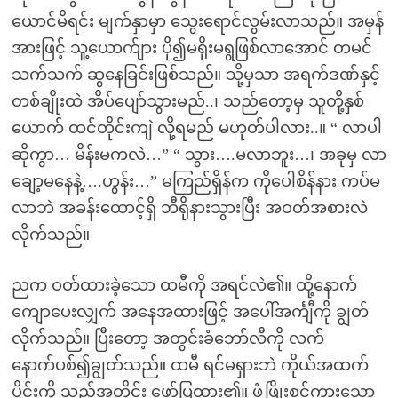
ယောင်မိရင်း မျက်နှာမှာ သွေးရောင်လွမ်းလာသည်။ အမှန်
အားဖြင့် သူ့ယောက်ျား ပို၍မရိုးမရွဖြစ်လာအောင် တမင်
သက်သက် ဆွနေခြင်းဖြစ်သည်။ သို့မှသာ အရက်ဒဏ်နှင့်
တစ်ချိုးထဲ အိပ်ပျော်သွားမည်..၊ သည်တော့မှ သူတို့နှစ်
ယောက် ထင်တိုင်းကျဲ လို့ရမည် မဟုတ်ပါလား..။ “ လာပါ
ဆိုကွာ… မိန်းမကလဲ…” “ သွား….မလာဘူး…၊ အခုမှ လာ
ချော့မနေနဲ့….ဟွန်း…” မကြည်ရှိန်က ကိုပေါစိန်နား ကပ်မ
လာဘဲ အခန်းထောင့်ရှိ ဘီရိုနားသွားပြီး အဝတ်အစားလဲ
လိုက်သည်။
ညက ဝတ်ထားခဲ့သော ထမီကို အရင်လဲ၏။ ထို့နောက်
ကျောပေးလျှက် အနေအထားဖြင့် အပေါ်အင်္ကျီကို ချွတ်
လိုက်သည်။ ပြီးတော့ အတွင်းခံဘော်လီကို လက်
နောက်ပစ်၍ချွတ်သည်။ ထမီ ရင်မရှားဘဲ ကိုယ်အထက်
ပိုင်းကို သည်အတိုင်း ဖော်ပြထား၏။ ဖွံ့ဖြိုးစွင့်ကားသော