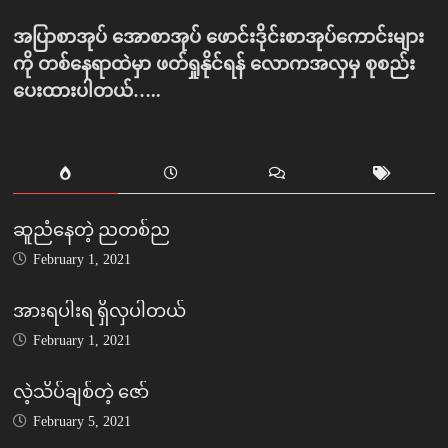
အပြာစာအုပ် အောစာအုပ် ဖောင်းဒိုင်းစာအုပ်ကောင်းများ
ကို တစ်နေရာထဲမှာ ဖတ်ရှုနိုင်ရန် လောကအလှမှ စုစည်း
ပေးထားပါတယ်…..
ဆူညံနေတဲ့ ညတစ်ည
February 1, 2021
အားရပါးရ ရှိလှပါတယ်
February 1, 2021
လဲ့သိပ်ချစ်တဲ့ ဇော်
February 5, 2021