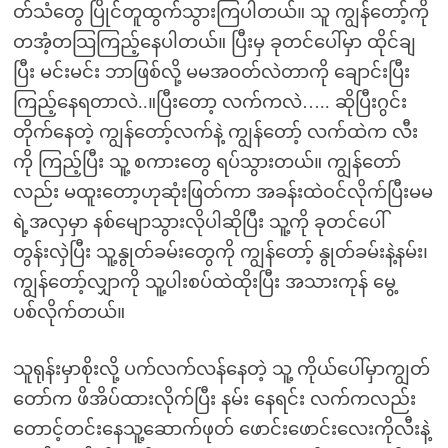
တ်သံတွေ ပြိုင်တူထွက်သွားကြပါတယ်။ သူ ကျွန်တော့်ကို
တအံ့တသြကြည့်နေပါတယ်။ ပြီးမှ ခုတင်ပေါ်မှာ ထိုင်ချ
ပြီး မင်းမင်း ဘာဖြစ်လို့ မမအဝတ်လဲတာကို ချောင်းပြီး
ကြည့်နေရတာလဲ..။ပြီးတော့ လက်ကလဲ….. ဆိုပြီးဂွင်း
တိုက်နေတဲ့ ကျွန်တော့်လက်နဲ့ ကျွန်တော့် လက်ထဲက လီး
ကို ကြည့်ပြီး သူ့ စကားတွေ ရပ်သွားတယ်။ ကျွန်တော်
လည်း မထူးတော့ဟုဆုံးဖြတ်ကာ အခန်းထဲဝင်လိုက်ပြီးမမ
ရဲ့အလှမှာ နစ်မျောသွားလိုပါဆိုပြီး သူ့ကို ခုတင်ပေါ်
တွန်းလှဲပြီး သူ့နွုတ်ခမ်းတွေကို ကျွန်တော့် နွုတ်ခမ်းနဲ့နမ်း၊
ကျွန်တော့်လျှာကို သူ့ပါးစပ်ထဲထိုးပြီး အသားကုန် မွေ့
ပစ်လိုက်တယ်။
သူရုန်းမှာစိုးလို့ ပက်လက်လန်နေတဲ့ သူ့ ကိုယ်ပေါ်မှာကျွတ်
တော်က ဖိအိပ်ထားလိုက်ပြီး နမ်း နေရင်း လက်ကလည်း
တောင့်တင်းနေသူ့ဆောက်ဖုတ် ဖောင်းဖောင်းလေးကိုလီးနဲ့