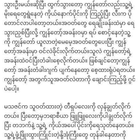
သွားဦးမယ်။ဆိုပြီး ထွက်သွားတော့ ကျွန်တော်လည်းသူ့ရဲ့
မိုးရေတွေရွဲနေတဲ့ ကိုယ်နောက်ပိုင်းကို ကြည့်ပြီး လီးက ပို
တောင်လာပါတော့တယ်။အဝတ်တွေ ရေချိုးခန်းထဲမှာ ရေ
သွားညှစ်ပြီးလို့ ကျွန်တော့်အခန်းဝမှာ ရပ် စောင့်နေတဲ့သူ့
ကို ကျွန်တော် ယူလာတဲ့မေမေ့အဝတ်တွေပေးပြီး ကျွန်
တော့်အခန်းမှာ ဝင်လဲခိုင်းလိုက်တယ်။သူလဲ ကျွန်တော့်ရဲ့
အခန်းထဲဝင်ပြီးတံခါးစေ့လိုက်တယ်။ ဖြစ်ချင်တော့ကျွန်
တော့် အခန်းတံခါးဂျက် ပျက်နေတော့ စေ့ထားရုံပဲရတယ်။
ကျွန်တော့် အတွက်သူအဝတ်လဲတာကို ချောင်းကြည့်ဖို့ ဂွင်
ပဲပေါ့။
မသဇင်က သူဝတ်ထားတဲ့ တီရှပ်လေးကို လှန်ချွတ်လိုက်
တယ်။ ပြီးတော့မှဘရာစီယာ ဖြူဖြူလေးကိုပါချွတ်လိုက်
ပြီး တဘက်နဲ့ သူ့ရဲ့ ကိုယ်အပေါ်ပိုင်းကိုရေသုတ်နေတယ်။
သူ့ရဲ့ဖွံ့ဖြိုးထွားကြိုင်းတဲ့နို့အုံကြီးတွေ တုန်ခါနေတာကို