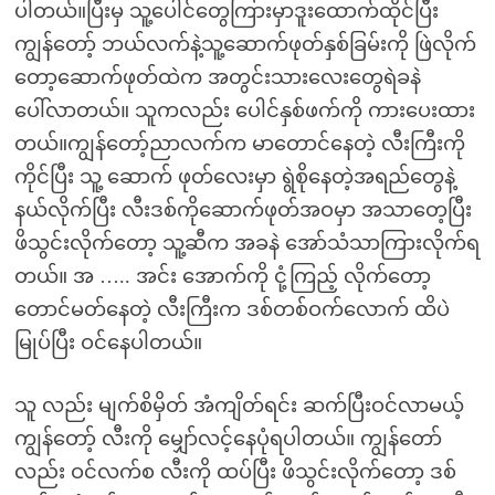
ပါတယ်။ပြီးမှ သူ့ပေါင်တွေကြားမှာဒူးထောက်ထိုင်ပြီး
ကျွန်တော့် ဘယ်လက်နဲ့သူ့ဆောက်ဖုတ်နှစ်ခြမ်းကို ဖြဲလိုက်
တော့ဆောက်ဖုတ်ထဲက အတွင်းသားလေးတွေရဲခနဲ
ပေါ်လာတယ်။ သူကလည်း ပေါင်နှစ်ဖက်ကို ကားပေးထား
တယ်။ကျွန်တော့်ညာလက်က မာတောင်နေတဲ့ လီးကြီးကို
ကိုင်ပြီး သူ့ ဆောက် ဖုတ်လေးမှာ ရွဲစိုနေတဲ့အရည်တွေနဲ့
နယ်လိုက်ပြီး လီးဒစ်ကိုဆောက်ဖုတ်အဝမှာ အသာတေ့ပြီး
ဖိသွင်းလိုက်တော့ သူ့ဆီက အခနဲ အော်သံသာကြားလိုက်ရ
တယ်။ အ ….. အင်း အောက်ကို ငုံ့ကြည့် လိုက်တော့
တောင်မတ်နေတဲ့ လီးကြီးက ဒစ်တစ်ဝက်လောက် ထိပဲ
မြုပ်ပြီး ဝင်နေပါတယ်။
သူ လည်း မျက်စိမှိတ် အံကျိတ်ရင်း ဆက်ပြီးဝင်လာမယ့်
ကျွန်တော့် လီးကို မျှော်လင့်နေပုံရပါတယ်။ ကျွန်တော်
လည်း ဝင်လက်စ လီးကို ထပ်ပြီး ဖိသွင်းလိုက်တော့ ဒစ်