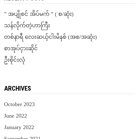
” အပျိုစင် အိပ်မက် ” ( စ/ဆုံး)
သန်လိုက်တဲ့ဟာကြီး
တစ်နာရီ လေးဆယ့်ငါးမိနစ် (အစ/အဆုံး)
စာအုပ်ငှားဆိုင်
ဦးစိုင်းလုံ
ARCHIVES
October 2023
June 2022
January 2022
September 2021