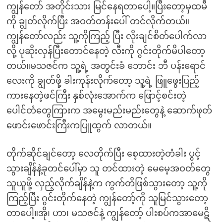
ကျွန်တော် အတိုင်းသား မြင်နေရတာပေါ့။ပြီးတော့မှထမီ
ကို ချွတ်လိုက်ပြီး အဝတ်တန်းပေါ် တင်လိုက်တယ်။
ကျွန်တော်လည်း သူ့ကိုကြည့် ပြီး လိုးချင်စိတ်ပေါက်လာ
လို့ ပုဆိုးလှန်ပြီးတောင်နေတဲ့ လီးကို ဂွင်းတိုက်မိပါတော့
တယ်။မသဇင်က သူ့ရဲ့ အတွင်းခံ ဘောင်း ဘီ ပန်းရောင်
လေးကို ချွတ်ဖို့ ခါးကုန်းလိုက်တော့ သူ့ရဲ့ ဖြူဖွေးပြည့်
ကားနေတဲ့ဖင်ကြီး နှစ်လုံးအောက်က ဖြောင့်စင်းတဲ့
ပေါင်တံတွေကြားက အမွေးမည်းမည်းတွေနဲ့ ဆောက်ဖုတ်
ဖောင်းဖောင်းကြီးကပြူထွက် လာတယ်။
တိုက်ဆိုင်ချင်တော့ လေတိုက်ပြီး စေ့ထားတဲ့တံခါး ပွင့်
သွားချိန်နဲ့ခုတင်ပေါ်မှာ သူ တင်ထားတဲ့ မေမေ့အဝတ်တွေ
သူယူဖို့ လှည့်လိုက်ချိန်နဲ့က ကွက်တိဖြစ်သွားတော့ သူ့ကို
ကြည့်ပြီး ဂွင်းတိုက်နေတဲ့ ကျွန်တော့်ကို သူမြင်သွားတော့
တာပေါ့။အို၊ ဟာ၊ မသဇင်နဲ့ ကျွန်တော့် ပါးစပ်ကအာမေဋိ