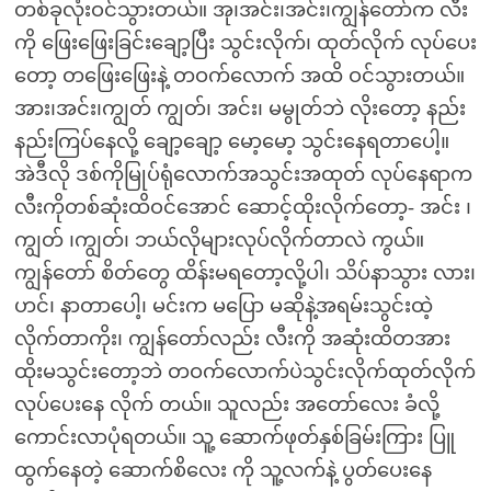
တစ်ခုလုံးဝင်သွားတယ်။ အု၊အင်း၊အင်း၊ကျွန်တော်က လီး
ကို ဖြေးဖြေးခြင်းချော့ပြီး သွင်းလိုက်၊ ထုတ်လိုက် လုပ်ပေး
တော့ တဖြေးဖြေးနဲ့ တဝက်လောက် အထိ ဝင်သွားတယ်။
အား၊အင်း၊ကျွတ် ကျွတ်၊ အင်း၊ မမွုတ်ဘဲ လိုးတော့ နည်း
နည်းကြပ်နေလို့ ချော့ချော့ မော့မော့ သွင်းနေရတာပေါ့။
အဲဒီလို ဒစ်ကိုမြုပ်ရုံလောက်အသွင်းအထုတ် လုပ်နေရာက
လီးကိုတစ်ဆုံးထိဝင်အောင် ဆောင့်ထိုးလိုက်တော့- အင်း ၊
ကျွတ် ၊ကျွတ်၊ ဘယ်လိုများလုပ်လိုက်တာလဲ ကွယ်။
ကျွန်တော် စိတ်တွေ ထိန်းမရတော့လို့ပါ၊ သိပ်နာသွား လား၊
ဟင်၊ နာတာပေါ့၊ မင်းက မပြော မဆိုနဲ့အရမ်းသွင်းထဲ့
လိုက်တာကိုး၊ ကျွန်တော်လည်း လီးကို အဆုံးထိတအား
ထိုးမသွင်းတော့ဘဲ တဝက်လောက်ပဲသွင်းလိုက်ထုတ်လိုက်
လုပ်ပေးနေ လိုက် တယ်။ သူလည်း အတော်လေး ခံလို့
ကောင်းလာပုံရတယ်။ သူ့ ဆောက်ဖုတ်နှစ်ခြမ်းကြား ပြူ
ထွက်နေတဲ့ ဆောက်စိလေး ကို သူ့လက်နဲ့ ပွတ်ပေးနေ