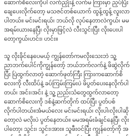
ဆောက်စိလေးကိုပါ လက်ညှိုးနဲ့ လက်မ ကြားမှာ ညှပ်ပြီး
ချေပေးလိုက်တော့ မသဇင်တစ်ယောက် ထွန့်ထွန့် လူးလာ
ပါတယ်။ မင်းမင်းရယ်၊ ဘယ်လို လုပ်နေတာလဲကွယ်၊ မမ
အရမ်းယားနေပြီ၊ လိုးမှာဖြင့်လဲ လီးသွင်းပြီး လိုးပေးပါ
တော့ကွယ်၊ဟင်း၊ ဟင်း။
သူ လိုးခိုင်နေပေမယ့် ကျွန်တော်ကမလိုးသေးဘဲ သူ့
ညာဘက်ပေါင်ကိုကျွန်တော့် ဘယ်ဘက်လက်နဲ့ ဖိဆွဲလိုက်
ပြီး ပြဲထွက်လာတဲ့ ဆောက်ဖုတ်ကြီး ကြားကဆောက်စိ
လေးကို လီးထိပ်နဲ့ ခပ်ကြမ်းကြမ်းပဲ ဖိပွတ်ပေးနေလိုက်ပါ
တယ်၊ အင်း၊အင်း နဲ့ သူ့ ညည်းသံတွေထွက်လာတော့
ဆောက်စိလေးကို ဒစ်နဲ့ဆက်တိုက် ထပ်ပြီး ပွတ်ပစ်
လိုက်ပါတယ်။အံမယ်လေး မင်းမင်းရယ်၊ လိုးပါ၊လိုးပါဆို
တော့လဲ မလိုးပဲ ပွတ်နေတယ်။ မမအရမ်းခံချင်နေပြီ၊ လိုး
ပါတော့၊ သွင်း၊ သွင်း၊အား။ သူဖီးဝင်ပြီး ကျွန်တော့်ကို အ