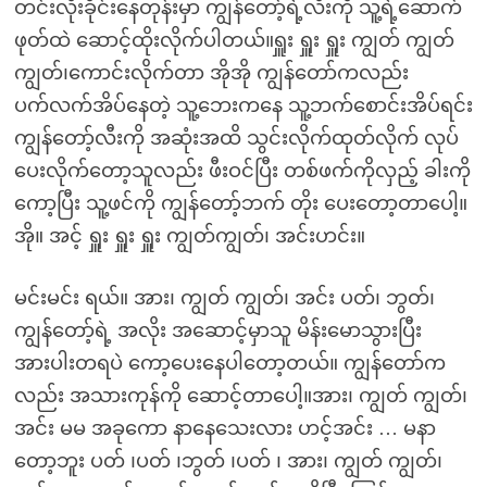
တင်းလိုးခိုင်းနေတုန်းမှာ ကျွန်တော့်ရဲ့လီးကို သူ့ရဲ့ဆောက်
ဖုတ်ထဲ ဆောင့်ထိုးလိုက်ပါတယ်။ရှူး ရှူး ရှူး ကျွတ် ကျွတ်
ကျွတ်၊ကောင်းလိုက်တာ အိုအို ကျွန်တော်ကလည်း
ပက်လက်အိပ်နေတဲ့ သူ့ဘေးကနေ သူ့ဘက်စောင်းအိပ်ရင်း
ကျွန်တော့်လီးကို အဆုံးအထိ သွင်းလိုက်ထုတ်လိုက် လုပ်
ပေးလိုက်တော့သူလည်း ဖီးဝင်ပြီး တစ်ဖက်ကိုလှည့် ခါးကို
ကော့ပြီး သူ့ဖင်ကို ကျွန်တော့်ဘက် တိုး ပေးတော့တာပေါ့။
အို။ အင့် ရှူး ရှူး ရှူး ကျွတ်ကျွတ်၊ အင်းဟင်း။
မင်းမင်း ရယ်။ အား၊ ကျွတ် ကျွတ်၊ အင်း ပတ်၊ ဘွတ်၊
ကျွန်တော့်ရဲ့ အလိုး အဆောင့်မှာသူ မိန်းမောသွားပြီး
အားပါးတရပဲ ကော့ပေးနေပါတော့တယ်။ ကျွန်တော်က
လည်း အသားကုန်ကို ဆောင့်တာပေါ့။အား၊ ကျွတ် ကျွတ်၊
အင်း မမ အခုကော နာနေသေးလား ဟင့်အင်း … မနာ
တော့ဘူး ပတ် ၊ပတ် ၊ဘွတ် ၊ပတ် ၊ အား၊ ကျွတ် ကျွတ်၊