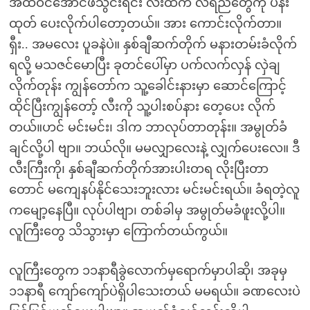
အထိဝင်အောင်ဖိသွင်းရင်း လီးထဲက လရည်တွေကို ပန်း
ထုတ် ပေးလိုက်ပါတော့တယ်။ အား ကောင်းလိုက်တာ။
ရှီး.. အမလေး ပူခနဲပဲ။ နှစ်ချီဆက်တိုက် မနားတမ်းခံလိုက်
ရလို့ မသဇင်မောပြီး ခုတင်ပေါ်မှာ ပက်လက်လှန် လှဲချ
လိုက်တုန်း ကျွန်တော်က သူ့ခေါင်းနားမှာ ဆောင်ကြောင့်
ထိုင်ပြီးကျွန်တော့် လီးကို သူ့ပါးစပ်နား တေ့ပေး လိုက်
တယ်။ဟင် မင်းမင်း၊ ဒါက ဘာလုပ်တာတုန်း။ အမွုတ်ခံ
ချင်လို့ပါ ဗျာ။ ဘယ်လို။ မမလျှာလေးနဲ့ လျှက်ပေးလေ။ ဒီ
လီးကြီးကို၊ နှစ်ချီဆက်တိုက်အားပါးတရ လိုးပြီးတာ
တောင် မကျေနပ်နိုင်သေးဘူးလား မင်းမင်းရယ်။ ခံရတဲ့လူ
ကမျော့နေပြီ။ လုပ်ပါဗျာ၊ တစ်ခါမှ အမွုတ်မခံဖူးလို့ပါ။
လူကြီးတွေ သိသွားမှာ ကြောက်တယ်ကွယ်။
လူကြီးတွေက ၁၁နာရီခွဲလောက်မှရောက်မှာပါဆို၊ အခုမှ
၁၁နာရီ ကျော်ကျော်ပဲရှိပါသေးတယ် မမရယ်။ ခဏလေးပဲ