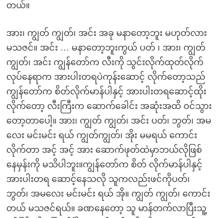
တယ်။
အား၊ ကျွတ် ကျွတ်၊ အင်း အခု မနာတော့ဘူး မဟုတ်လား
မသဇင်။ အင်း … မနာတော့ဘူးကွယ် ပတ် ၊ အား၊ ကျွတ်
ကျွတ်၊ အင်း ကျွန်တော်က လီးကို သွင်းလိုက်ထုတ်လိုက်
လုပ်နေရာက အားပါးတရပဲကုန်းဆောင့် လိုက်တော့သည်
ကျွန်တော်က စိတ်လိုက်မာန်ပါနှင့် အားပါးတရဆောင့်ထိုး
လိုက်တော့ လီးကြီးက ဆောက်ခေါင်း အဆုံးအထိ ဝင်သွား
တော့တာပေါ့။ အား၊ ကျွတ် ကျွတ်၊ အင်း ပတ်၊ ဘွတ်၊ အမ
လေး မင်းမင်း ရယ် ကျွတ်ကျွတ်၊ အိုး မမရယ် ကောင်း
လိုက်တာ အင့် အင့် အား ဆောက်ဖုတ်ထဲမှာဘယ်လိုဖြစ်
နေမှန်းကို မသိပါဘူး။ကျွန်တော်က စိတ် လိုက်မာန်ပါနှင့်
အားပါးတရ ဆောင့်နေသလို သူကလည်းဖင်ကိုပတ်၊
ဘွတ်၊ အမလေး မင်းမင်း ရယ် အို။ ကျွတ် ကျွတ်၊ ကောင်း
တယ် မသဇင်ရယ်။ ခဏနေတော့ သူ မာန်တက်လာပြီးသူ့