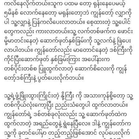
ကလိနေလိုက်တယ်။သူက ပထမ တော့ ရုန်းနေပေမယ့်
၅မိနစ် လောက်နေတော့ မရုန်းတော့ဘဲ ကျွန်တော့် လျှာကို
ပါ သူ့လျှာနဲ့ ပြန်ကလိပေးလာတယ်။ စေ့ထားတဲ့ သူ့ပေါင်
တွေကလည်း ကားလာတယ်။သူ့ လက်တစ်ဖက်က ဖောင်း
မို့မာတင်းနေတဲ့ ဆောက်ဖုတ်နှစ်ခြမ်းကို သူ့လက်နဲ့ ဖြဲပေး
လာပါတယ်။ ကျွန်တော်လည်း မာတောင်နေတဲ့ ဒစ်ကြီးကို
ကိုင်ပြီးဆောက်ဖုတ် နှစ်ခြမ်းကြား အပေါ်နားက
တစ်ပိုင်းတစ်စ ပြူထွက်လာတဲ့ ဆောက်စိလေးကို ကျွန်
တော့်ဒစ်ကြီးနဲ့ ပွတ်ပေးလိုက်တယ်။
သူ့ရဲ့ဖွံ့ဖြိုးထွားကြိုင်းတဲ့ နို့ကြီး ကို အသားကုန်စို့တော့ သူ့
တစ်ကိုယ်လုံးကော့ပြီး ညည်းသံတွေပါ ထွက်လာတယ်။
ကျွန်တော်ရဲ့ ဒစ်တစ်ခုလုံးလည်း သူ့ ဆောက်ဖုတ်ထဲက
ထွက်လာတဲ့ အရည်တွေနဲ့ ရွဲနေပြီလေ။ ဒါနဲ့ ကျွန်တော်က
သူ့ကို ခုတင်ပေါ်မှာ တည့်တည့်ဖြစ်အောင် လုပ်ပေးလိုက်