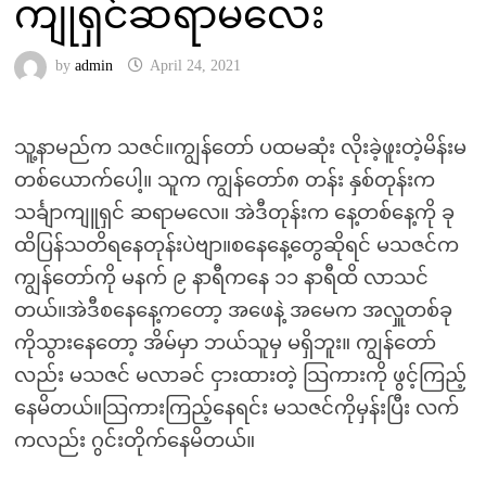
ကျုရှင်ဆရာမလေး
by
admin
April 24, 2021
သူ့နာမည်က သဇင်။ကျွန်တော် ပထမဆုံး လိုးခဲ့ဖူးတဲ့မိန်းမ
တစ်ယောက်ပေါ့။ သူက ကျွန်တော်၈ တန်း နှစ်တုန်းက
သင်္ချာကျူရှင် ဆရာမလေ။ အဲဒီတုန်းက နေ့တစ်နေ့ကို ခု
ထိပြန်သတိရနေတုန်းပဲဗျာ။စနေနေ့တွေဆိုရင် မသဇင်က
ကျွန်တော်ကို မနက် ၉ နာရီကနေ ၁၁ နာရီထိ လာသင်
တယ်။အဲဒီစနေနေ့ကတော့ အဖေနဲ့ အမေက အလှူတစ်ခု
ကိုသွားနေတော့ အိမ်မှာ ဘယ်သူမှ မရှိဘူး။ ကျွန်တော်
လည်း မသဇင် မလာခင် ငှားထားတဲ့ သြကားကို ဖွင့်ကြည့်
နေမိတယ်။သြကားကြည့်နေရင်း မသဇင်ကိုမှန်းပြီး လက်
ကလည်း ဂွင်းတိုက်နေမိတယ်။