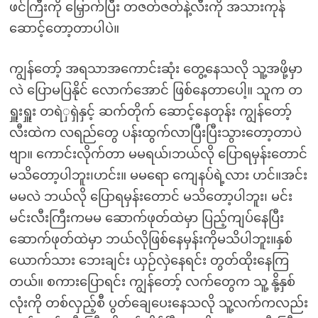
ဖင်ကြီးကို မြှောက်ပြီး တဇတ်ဇတ်နဲ့လီးကို အသားကုန်
ဆောင့်တော့တာပါပဲ။
ကျွန်တော့် အရသာအကောင်းဆုံး တွေ့နေသလို သူ့အဖို့မှာ
လဲ ပြောမပြနိုင် လောက်အောင် ဖြစ်နေတာပေါ့။ သူက တ
ရှူးရှူး တရဲှရှဲနှင့် ဆက်တိုက် ဆောင့်နေတုန်း ကျွန်တော့်
လီးထဲက လရည်တွေ ပန်းထွက်လာပြီးပြီးသွားတော့တာပဲ
ဗျာ။ ကောင်းလိုက်တာ မမရယ်၊ဘယ်လို ပြောရမှန်းတောင်
မသိတော့ပါဘူး၊ဟင်း။ မမရော ကျေနပ်ရဲ့လား ဟင်။အင်း
မမလဲ ဘယ်လို ပြောရမှန်းတောင် မသိတော့ပါဘူး၊ မင်း
မင်းလီးကြီးကမမ ဆောက်ဖုတ်ထဲမှာ ပြည့်ကျပ်နေပြီး
ဆောက်ဖုတ်ထဲမှာ ဘယ်လိုဖြစ်နေမှန်းကိုမသိပါဘူး။နှစ်
ယောက်သား ဘေးချင်း ယှဉ်လှဲနေရင်း တွတ်ထိုးနေကြ
တယ်။ စကားပြောရင်း ကျွန်တော့် လက်တွေက သူ့ နို့နှစ်
လုံးကို တစ်လှည့်စီ ပွတ်ချေပေးနေသလို သူ့လက်ကလည်း