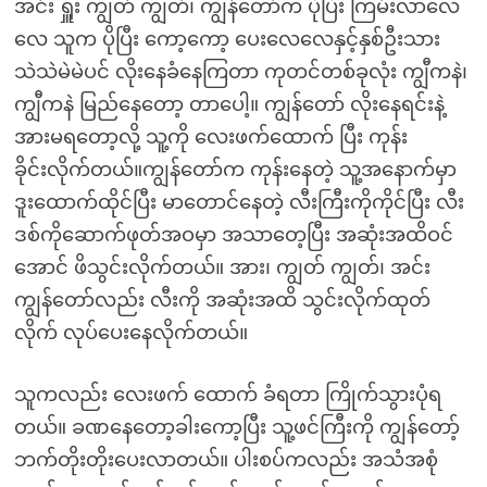
အင်း ရှူး ကျွတ် ကျွတ်၊ ကျွန်တော်က ပိုပြီး ကြမ်းလာလေ
လေ သူက ပိုပြီး ကော့ကော့ ပေးလေလေနှင့်နှစ်ဦးသား
သဲသဲမဲမဲပင် လိုးနေခံနေကြတာ ကုတင်တစ်ခုလုံး ကျွီကနဲ၊
ကျွီကနဲ မြည်နေတော့ တာပေါ့။ ကျွန်တော် လိုးနေရင်းနဲ့
အားမရတော့လို့ သူ့ကို လေးဖက်ထောက် ပြီး ကုန်း
ခိုင်းလိုက်တယ်။ကျွန်တော်က ကုန်းနေတဲ့ သူ့အနောက်မှာ
ဒူးထောက်ထိုင်ပြီး မာတောင်နေတဲ့ လီးကြီးကိုကိုင်ပြီး လီး
ဒစ်ကိုဆောက်ဖုတ်အဝမှာ အသာတေ့ပြီး အဆုံးအထိဝင်
အောင် ဖိသွင်းလိုက်တယ်။ အား၊ ကျွတ် ကျွတ်၊ အင်း
ကျွန်တော်လည်း လီးကို အဆုံးအထိ သွင်းလိုက်ထုတ်
လိုက် လုပ်ပေးနေလိုက်တယ်။
သူကလည်း လေးဖက် ထောက် ခံရတာ ကြိုက်သွားပုံရ
တယ်။ ခဏနေတော့ခါးကော့ပြီး သူ့ဖင်ကြီးကို ကျွန်တော့်
ဘက်တိုးတိုးပေးလာတယ်။ ပါးစပ်ကလည်း အသံအစုံ