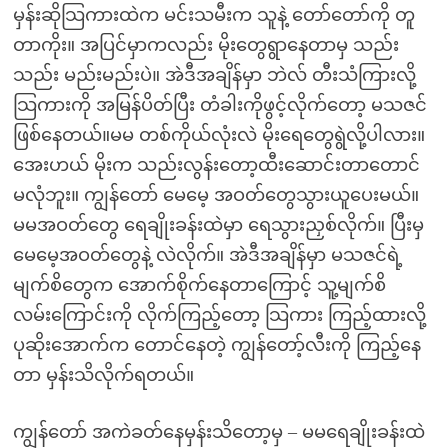
မှန်းဆိုသြကားထဲက မင်းသမီးက သူနဲ့ တော်တော်ကို တူ
တာကိုး။ အပြင်မှာကလည်း မိုးတွေရွာနေတာမှ သည်း
သည်း မည်းမည်းပဲ။ အဲဒီအချိန်မှာ ဘဲလ် တီးသံကြားလို့
သြကားကို အမြန်ပိတ်ပြီး တံခါးကိုဖွင့်လိုက်တော့ မသဇင်
ဖြစ်နေတယ်။မမ တစ်ကိုယ်လုံးလဲ မိုးရေတွေရွဲလို့ပါလား။
အေးဟယ် မိုးက သည်းလွန်းတော့ထီးဆောင်းတာတောင်
မလုံဘူး။ ကျွန်တော် မေမေ့ အဝတ်တွေသွားယူပေးမယ်။
မမအဝတ်တွေ ရေချိုးခန်းထဲမှာ ရေသွားညှစ်လိုက်။ ပြီးမှ
မေမေ့အဝတ်တွေနဲ့ လဲလိုက်။ အဲဒီအချိန်မှာ မသဇင်ရဲ့
မျက်စိတွေက အောက်စိုက်နေတာကြောင့် သူ့မျက်စိ
လမ်းကြောင်းကို လိုက်ကြည့်တော့ သြကား ကြည့်ထားလို့
ပုဆိုးအောက်က တောင်နေတဲ့ ကျွန်တော့်လီးကို ကြည့်နေ
တာ မှန်းသိလိုက်ရတယ်။
ကျွန်တော် အကဲခတ်နေမှန်းသိတော့မှ – မမရေချိုးခန်းထဲ