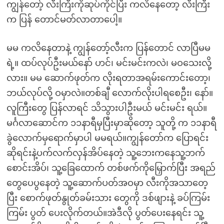
ကျွန်တော့် လီးကြီးကိုဆုပ်ကိုင်ပြီး ကလိနေတော့ လီးကြီး
က ပြန် တောင်မတ်လာတာပေါ့။
မမ ကလိနေတာနဲ့ ကျွန်တော့်လီးက ပြန်တောင် လာပြီမမ
ရဲ့။ ထပ်လုပ်ဦးမယ်နော် ဟင်၊ မင်းမင်းကလဲ၊ မဝသေးလို့
လား။ မမ ဆောက်ဖုတ်က လိုးရတာအရမ်းကောင်းတော့၊
ဘယ်လုပ်လို့ ဝမှာလဲ။တစ်ချီ လောက်လိုးပါရစေဦး၊ နော်။
လူကြီးတွေ ပြန်လာရင် သိသွားပါဦးမယ် မင်းမင်း ရယ်။
မင်္ဂလာဆောင်က ၁၁နာရီမှပြီးမှာဆိုတော့ သူတို့ က ၁၁နာရီ
ခွဲလောက်မှရောက်မှာပါ မမရယ်။ကျွန်တော်က ပြောရင်း
ဆိုရင်းနဲ့ပက်လက်လှန်အိပ်နေတဲ့ သူ့ဘေးကနေသူ့ဘက်
စောင်းအိပ်၊ သူ့ခြေထောက် တစ်ဖက်ကိုမြှောက်ပြီး အရည်
တွေပေပွနေတဲ့ သူ့ဆောက်ပတ်အဝမှာ လီးကိုအသာတေ့
ပြီး စောက်ဖုတ်နွုတ်ခမ်းသား တွေကို ဒစ်ဖျားနဲ့ ခပ်ကြမ်း
ကြမ်း ပွတ် ပေးလိုက်တယ်။အဲဒီလို ပွတ်ပေးနေရင်း သူ့