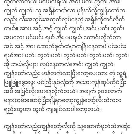
ထွက်လာတယ်။မင်းမင်းရယ်၊ အင်း ပတ်၊ ဘွတ်၊ အား၊
ကျွတ် ကျွတ်၊ သူ အရှိန်တက်လာ မှန်းသိလို့ကျွန်တော်က
လည်း လီးအသွင်းအထုတ်လုပ်နေတဲ့ အရှိန်ကိုတင်လိုက်
တယ်။ အား၊ အင့် အင့် ကျွတ် ကျွတ်၊ အင်း ပတ်၊ ဘွတ်၊
အမလေး မင်းမင်း ရယ် အိုး မမရယ် ကောင်းလိုက်တာ
အင့် အင့် အား ဆောက်ဖုတ်ထဲမှာကျိန်းနေတာပဲ မင်းမင်း
ရယ်အား ပတ်၊ ဘွတ်၊ပတ်၊ ဘွတ်၊ပတ်၊ ဘွတ်၊ပတ်၊ ဘွတ်၊
အို ဘယ်လိုများ လုပ်နေတာလဲ။အင်း ကျွတ် ကျွတ်၊
ကျွန်တော်လည်း မာန်တက်လာပြီးကော့ပေးထား တဲ့ သူ့ရဲ့
ဖြူဖြူဖွေးဖွေး ဖင်ကြီးနှစ်လုံးကို အသားကုန်ဆုပ်ကိုင်ပြီး
အပီ အပြင်လိုးပေးနေလိုက်တယ်။ အချက် ၃၀လောက်
မနားတမ်းဆောင့်ပြီးချိန်မှာတော့ကျွန်တော့်လီးထဲကလ
ရည်တွေဟာ ထွက် ကျချင်လာပါတော့တယ်။
ကျွန်တော်လည်းကျွန်တော့်လီးကို သူ့ဆောက်ဖုတ်ထဲအဆုံး