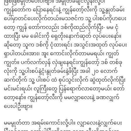
ဖြစ်ဖြစ်မွုတ်ပေးပါဗျာ။ အမွုတ်ခံချင်လွန်းလို့ပါ
ကျွန်တော်က ပြောနေရင်းနဲ့ ကျွန်တော့်လီးကို သူ့နွုတ်ခမ်း
ပေါ်မှာတင်ပေးလိုက်တယ်။မသဇင်က သူ့ ပါးစပ်ကိုဟပေး
တော့ ကျွန် တော်ကလည်း ဒစ်ကိုထည်လိုက်ပြီး- မမ ငုံ
ထားပြီး မမ ခေါင်းကို ရှေတိုးနောက်ဆုတ် လုပ်ပေးနော်။
ဆိုတော့ သူက ဒစ်ကို ငုံထားရင်း အသွင်းအထုတ် လုပ်ပေး
ရှာပါတယ်။အား၊ အူး ကောင်းလိုက်တာမမရယ်၊ ကျွတ်
ကျွတ်။ ပက်လက်လှန် လှဲချနေရင်းကျွန်တော့် ဒစ် တစ်ခု
လုံးကို သူ့ပါးစပ်နဲ့ငုံ၊နွုတ်ခမ်းနဲ့ဖိပြီး အခါ ၂၀ လောက်
ဆက်တိုက် သူ့ ပါးစပ် ထဲ စုပ်သွင်းလိုက် ဆွဲထုတ်လိုက်ပြီး
မင်းမင်းရယ်၊ လူကြီးတွေ ပြန်ရောက်လာတော့မယ်၊ တော်
တော့နော်။ ကျွန်တော့်လီးကို မမလျှာလေးနဲ့ ခဏလျှက်
ပေးပါဦးဗျာ။
မမမွုတ်တာ အရမ်းကောင်းလို့ပါ။ လျှာလေးနဲ့လျှက်ပေး