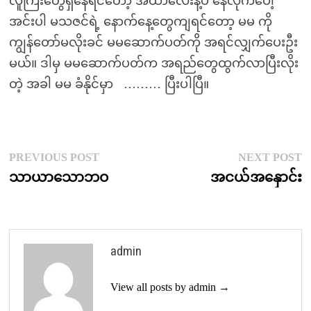
လူကြီးတွေရှိနေရင်တော့ အထာလေးနဲ့ပဲ နေလိုက်ပေါ့
အင်းပါ မသဇင်ရဲ့ နောက်နေ့တွေကျရင်တော့ မမ ကို
ကျွန်တော်မလိုးခင် မမဆောက်ပတ်ကို အရင်လျှက်ပေးဦး
မယ်။ ဒါမှ မမဆောက်ပတ်က အရည်တွေထွက်လာပြီးလိုး
တဲ့ အခါ မမ ခံနိုင်မှာ ……… ပြီးပါပြီ။
Post
Previous
N
PREVIOUS POST
NEXT POST
post:
p
သာယာသောဘဝ
အငယ်အနှောင်း
navigation
admin
View all posts by admin →