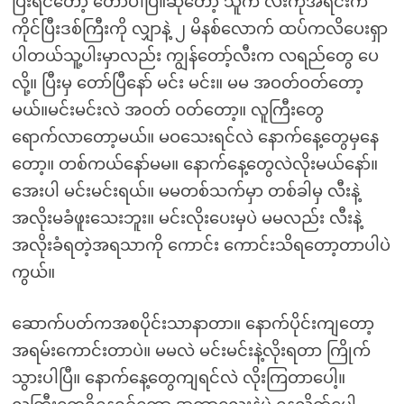
ပြီးရင်တော့ တော်ပါပြီ။ဆိုတော့ သူက လီးကိုအရင်းက
ကိုင်ပြီးဒစ်ကြီးကို လျှာနဲ့ ၂ မိနစ်လောက် ထပ်ကလိပေးရှာ
ပါတယ်သူ့ပါးမှာလည်း ကျွန်တော့်လီးက လရည်တွေ ပေ
လို့။ ပြီးမှ တော်ပြီနော် မင်း မင်း။ မမ အဝတ်ဝတ်တော့
မယ်။မင်းမင်းလဲ အဝတ် ဝတ်တော့။ လူကြီးတွေ
ရောက်လာတော့မယ်။ မဝသေးရင်လဲ နောက်နေ့တွေမှနေ
တော့။ တစ်ကယ်နော်မမ။ နောက်နေ့တွေလဲလိုးမယ်နော်။
အေးပါ မင်းမင်းရယ်။ မမတစ်သက်မှာ တစ်ခါမှ လီးနဲ့
အလိုးမခံဖူးသေးဘူး။ မင်းလိုးပေးမှပဲ မမလည်း လီးနဲ့
အလိုးခံရတဲ့အရသာကို ကောင်း ကောင်းသိရတော့တာပါပဲ
ကွယ်။
ဆောက်ပတ်ကအစပိုင်းသာနာတာ။ နောက်ပိုင်းကျတော့
အရမ်းကောင်းတာပဲ။ မမလဲ မင်းမင်းနဲ့လိုးရတာ ကြိုက်
သွားပါပြီ။ နောက်နေ့တွေကျရင်လဲ လိုးကြတာပေါ့။