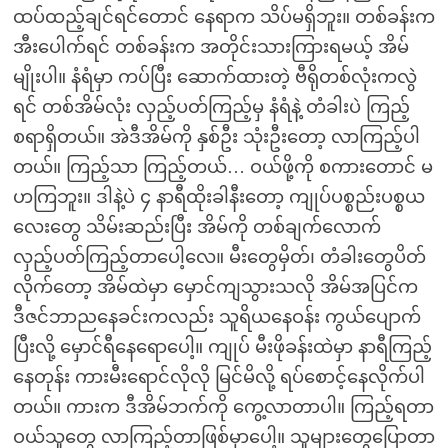
ထပ်ထည့်ချင်ရင်တောင် နေရာက သိပ်မရှိဘူး။ တစ်ခန်းက
အီးပေါက်ရင် တစ်ခန်းက အတိုင်းသားကြားရမယ့် အိမ်
မျိုးပါ။ နံရံမှာ ကပ်ပြီး ဆောက်ထားတဲ့ ဗီရိုတစ်လုံးကလွဲ
ရင် တစ်အိမ်လုံး လှည့်ပတ်ကြည့်မှ နံရံနဲ့ တံခါးပဲ ကြည့်
စရာရှိတယ်။ အဲဒီအိမ်ကို နှစ်ဦး သုံးဦးတော့ လာကြည့်ပါ
တယ်။ ကြည့်သာ ကြည့်တယ်… ဝယ်ဖို့ကို စကားတောင် မ
ဟကြဘူး။ ဒါနဲ့ပဲ ၄ နာရီထိုးခါနီးတော့ ကျုပ်ပစ္စည်းပစ္စယ
လေးတွေ သိမ်းဆည်းပြီး အိမ်ကို တစ်ချက်လောက်
လှည့်ပတ်ကြည့်တာပေါ့လေ။ မီးတွေမှိတ်၊ တံခါးတွေပိတ်
လိုက်တော့ အိမ်ထဲမှာ မှောင်ကျသွားသလို အိမ်အပြင်က
ဒီဇင်ဘာညနေခင်းကလည်း သူရိယနေဝန်း ကွယ်ပျောက်
ပြီးလို့ မှောင်ရီနေရောပေါ့။ ကျုပ် မီးဖိုခန်းထဲမှာ နာရီကြည့်
နေတုန်း ကားမီးရောင်လိုလို မြင်မိလို့ ရပ်စောင့်နေလိုက်ပါ
တယ်။ ကားက ဒီအိမ်ဘက်ကို ကွေ့လာတာပါ။ ကြည့်ရတာ
ဝယ်သူတွေ လာကြည့်တာဖြစ်မှာပေါ့။ သူများတွေပြောတာ