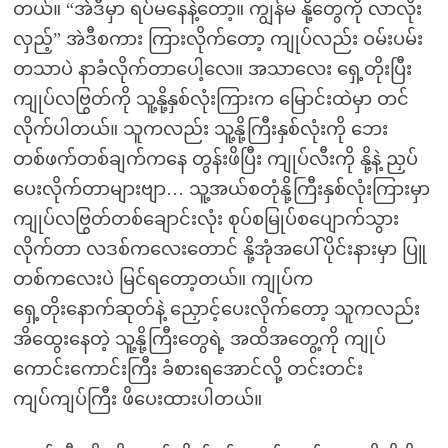
တယ်။ “အဲဒီမှာ ရပ်မနေနဲ့တော့။ ကျွန်မ နို့တွေကို လာလိုး
လှည့်” အဲဒီစကား ကြားလိုက်တော့ ကျုပ်လည်း ဝမ်းပမ်း
တသာပဲ နာခံလိုက်တာပေါ့လေ။ အသာလေး ရှေ့တိုးပြီး
ကျုပ်လဗြွတ်ကို သူ့နို့နှစ်လုံးကြားက မြောင်းထဲမှာ တင်
လိုက်ပါတယ်။ သူကလည်း သူ့နို့ကြီးနှစ်လုံးကို ဘေး
တစ်ဖက်တစ်ချက်ကနေ တွန်းဖိပြီး ကျုပ်လီးကို နို့နဲ့ ညှပ်
ပေးလိုက်တာများဗျာ… သူ့အယ်စတုံနို့ကြီးနှစ်လုံးကြားမှာ
ကျုပ်လဗြွတ်တစ်ချောင်းလုံး စုပ်စမြုပ်စပျောက်သွား
လိုက်တာ လဒစ်ကလေးတောင် နို့အုံအပေါ်ပိုင်းနားမှာ ပြူ
တစ်ကလေးပဲ မြင်ရတော့တယ်။ ကျုပ်က
ရှေ့တိုးနောက်ဆုတ်နဲ့ ညှောင့်ပေးလိုက်တော့ သူကလည်း
အိထွေးနေတဲ့ သူ့နို့ကြီးတွေရဲ့ အထိအတွေ့ကို ကျုပ်
ကောင်းကောင်းကြီး ခံစားရအောင်လို့ တင်းတင်း
ကျပ်ကျပ်ကြီး ဖိပေးထားပါတယ်။