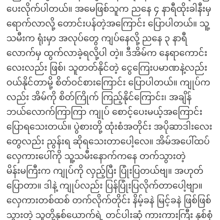
ပေးလိုက်ပါတယ်။ အမေဖြစ်သူက ညနေ ၄ နာရီထိုးခါနီးမှ
ရောက်လာလို့ တောင်းပန်တဲ့အကြောင်း ပြောပါတယ်။ သူ့
သမီးက ရုံးမှာ အလုပ်တွေ ကျပ်နေလို့ ညနေ ၃ နာရီ
လောက်မှ ထွက်လာခဲ့ရလို့ပါ တဲ့။ ဒီအိမ်က နေရာကောင်း
လေးလည်း ဖြစ်၊ သူတတ်နိုင်တဲ့ ငွေကြေးပမာဏနဲ့လည်း
ဝယ်နိုင်တာမို့ စိတ်ဝင်စားကြောင်း ပြောပါတယ်။ ကျုပ်က
လည်း အိမ်ကို စိတ်ကြိုက် ကြည့်နိုင်ကြောင်း၊ အချိန်
ဘယ်လောက်ကြာကြာ ကျုပ် စောင့်ပေးမယ့်အကြောင်း
ပြောရသေးတယ်။ ပွဲစားတို့ ထုံးစံအတိုင်း အပိုဆာဒါးလေး
တွေလည်း ညွန်းရ ဆိုရသေးတာပေါ့လေ။ အိမ်အပေါ်ထပ်
လှေကားပေါ်ကို သူ့သမီးနောက်ကနေ တက်သွားတဲ့
မိန်းမကြီးက ကျုပ်ကို လှည့်ပြီး ပြုံးပြတယ်ဗျ။ အဟုတ်
ပြောတာ။ ဒါနဲ့ ကျုပ်လည်း ပြန်ပြုံးပြလိုက်တာပေါ့ဗျာ။
လှေကားတစ်ထစ် တက်လိုက်တိုင်း နိမ့်ခနဲ မြင့်ခနဲ ဖြစ်ဖြစ်
သွားတဲ့ သူတို့နှစ်ယောက်ရဲ့ တင်ပါးဆုံ ကားကားကြီး နှစ်စုံ