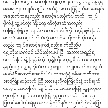
ရော နို့ကြီးတွေ အောက်ပြန်ကျသွားပြီး တလွုပ်လွုပ်နဲ့ ခုန်
နေရောဗျ။ ကျုပ်လည်း လက်နဲ့ အသာ ပြန်ပွတ်ပေးနေရင်း
အနောက်ကနေလည်း ဆောင့်ပေးလိုက်ပါတယ်။ ကျုပ်
ဗိုက်နဲ့ သူ့ဖင်လုံးကြီးတွေ ထိတဲ့အသံကလည်း
တဖြည်းဖြည်း ကျယ်လာတယ်။ အဲဒီလို တဖုန်းဖုန်းမြည်
အောင် ဆောင့်ပစ်လိုက်လို့ ကောင်မကြီးတစ်ကိုယ်လုံး
လည်း ကျုပ်ဆောင့်ချက်နဲ့ စည်းချက်ညီညီပဲ
ရှေ့တိုးနောက်ငင် ယိမ်းထိုးနေပါပြီ။ အသားအရည်ရဲ့
ကောင်းခြင်းနဲ့ ပြည့်စုံတဲ့ သူ့နို့ကြီးတွေနဲ့ ဗိုက်သားတွေဟာ
နူးညံ့ချောမွေ့နေလိုက်တာများဗျာ… ကျုပ်လက်က လွတ်
မပစ်နိုင်လောက်အောင်ပါပဲ။ အဲသလိုနဲ့ နှစ်ယောက်သား
အားကြိုးမာန်တက် ကြိုးစားနေလိုက်ကြရင်းနဲ့ တစ်ချက်
တော့ ကောင်မကြီး ကျုပ်ကို လက်နောက်ပြန် တွန်းလွတ်
လိုက်ပြီး ကျုပ်ဘက်ကို ပြန်လှည့်လာတယ်။ ပြီးတော့
ပြတင်းပေါက်နံရံမှာ ကျောမှီထိုင်ရင်း ကျုပ်ကို ဒီလိုပြော