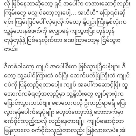
လို ဖြစ်နေတာဆိုတော့ ရှင် အပေါ်က တအားဆောင့်လည်း
ကြမ်းတွေ မလွုပ်တော့ဘူးပေါ့… အဟိဟိ” ပြောရင်းဆို
ရင်း ကြမ်းပြင်ပေါ် လှဲချလိုက်တော့ နို့ပျဉ်းကြီးနှစ်လုံးက
သူ့နံဘေးနှစ်ဖက်ကို လျှောခနဲ ကျသွားပြီး တုန်တုန်
တုန်တုန်နဲ့ ဖြစ်နေလိုက်တာ ခဏကြာတော့မှ ငြိမ်သွား
တယ်။
ဒီတစ်ခါတော့ ကျုပ် အပေါ်စီးက ဖြစ်သွားပြီပေါ့ဗျာ။ ဒီ
တော့ သူ့ပေါင်ကြားထဲ ဝင်ပြီး စောက်ပတ်ပြဲကြီးထဲ ကျုပ်
ငပဲကို ပြန်ထည့်ရတာပေါ့။ ကျုပ် အပေါ်ကဆောင့်ပြီး သူ
အောက်ကခံရတဲ့အလှည့်မှာ သူ့နို့သီးတွေ လွုပ်ရှားပုံက
ပြောင်းသွားတယ်ဗျ။ စောစောကလို ဦးတည်ရာမရှိ ပြေး
လွားခုန်ပေါက်နေပုံမျိုး မဟုတ်တော့ဘဲနဲ့ ဘေးဘက်မှာ
စက်ဝိုင်းလှည့်သလို လည်နေတာဗျို့။ ကျုပ်ဆောင့်တာ
မြန်လာလေ စက်ဝိုင်းလှည့်တာလည်း မြန်လာလေပဲ။ အဲ