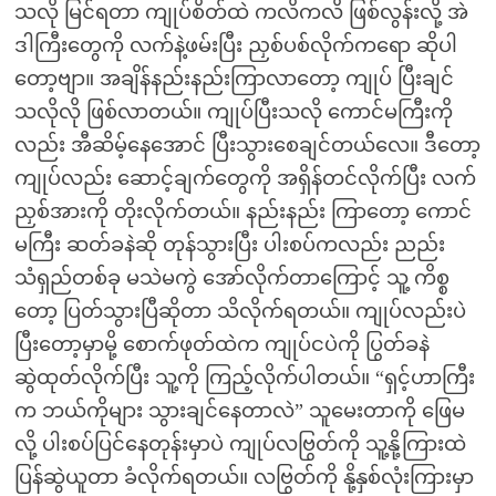
သလို မြင်ရတာ ကျုပ်စိတ်ထဲ ကလိကလိ ဖြစ်လွန်းလို့ အဲ
ဒါကြီးတွေကို လက်နဲ့ဖမ်းပြီး ညှစ်ပစ်လိုက်ကရော ဆိုပါ
တော့ဗျာ။ အချိန်နည်းနည်းကြာလာတော့ ကျုပ် ပြီးချင်
သလိုလို ဖြစ်လာတယ်။ ကျုပ်ပြီးသလို ကောင်မကြီးကို
လည်း အီဆိမ့်နေအောင် ပြီးသွားစေချင်တယ်လေ။ ဒီတော့
ကျုပ်လည်း ဆောင့်ချက်တွေကို အရှိန်တင်လိုက်ပြီး လက်
ညှစ်အားကို တိုးလိုက်တယ်။ နည်းနည်း ကြာတော့ ကောင်
မကြီး ဆတ်ခနဲဆို တုန်သွားပြီး ပါးစပ်ကလည်း ညည်း
သံရှည်တစ်ခု မသဲမကွဲ အော်လိုက်တာကြောင့် သူ့ ကိစ္စ
တော့ ပြတ်သွားပြီဆိုတာ သိလိုက်ရတယ်။ ကျုပ်လည်းပဲ
ပြီးတော့မှာမို့ စောက်ဖုတ်ထဲက ကျုပ်ငပဲကို ပြွတ်ခနဲ
ဆွဲထုတ်လိုက်ပြီး သူ့ကို ကြည့်လိုက်ပါတယ်။ “ရှင့်ဟာကြီး
က ဘယ်ကိုများ သွားချင်နေတာလဲ” သူမေးတာကို ဖြေမ
လို့ ပါးစပ်ပြင်နေတုန်းမှာပဲ ကျုပ်လဗြွတ်ကို သူ့နို့ကြားထဲ
ပြန်ဆွဲယူတာ ခံလိုက်ရတယ်။ လဗြွတ်ကို နို့နှစ်လုံးကြားမှာ