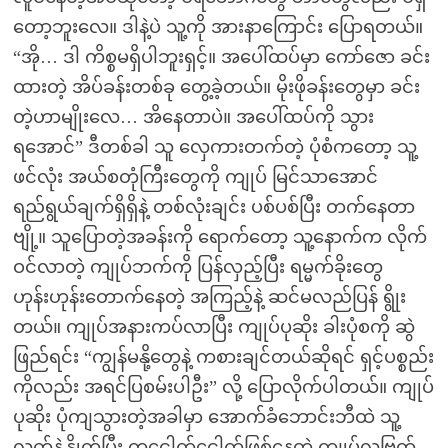
တော့ဘူးလေ။ ဒါနဲ့ပဲ သူ့ကို အားနာကြောင်း ပြောရတယ်။
“အို… ဒါ ကိစ္စမရှိပါဘူးရှင့်။ အပေါ်ထပ်မှာ ကော်ဇော ခင်း
ထားတဲ့ အိပ်ခန်းတစ်ခု တွေ့ခဲ့တယ်။ မိုးဖိုခန်းတွေမှာ ခင်း
တဲ့ဟာမျိုးလေ… အိနေတာပဲ။ အပေါ်ထပ်ကို သွား
ရအောင်” ဒီတစ်ခါ သူ လှေကားတက်တဲ့ ပုံစံကတော့ သူ့
ဖင်လုံး အယ်စတုံကြီးတွေကို ကျုပ် မြင်သာအောင်
ရည်ရွယ်ချက်ရှိရှိနဲ့ တစ်လုံးချင်း ပစ်ပစ်ပြီး တက်နေတာ
ဗျို့။ သူပြောတဲ့အခန်းကို ရောက်တော့ သူ့နောက်က လိုက်
ဝင်လာတဲ့ ကျုပ်ဘက်ကို ပြန်လှည့်ပြီး ရမ္မက်ခိုးတွေ
ဟုန်းဟုန်းတောက်နေတဲ့ အကြည့်နဲ့ ဆင်မလည်ပြန် ရွိုး
တယ်။ ကျုပ်အနားကပ်လာပြီး ကျုပ်ပုဆိုး ခါးပုံစကို ဆွဲ
ဖြည်ရင်း “ကျွန်မနို့တွေနဲ့ ကစားချင်တယ်ဆိုရင် ရှင့်ပစ္စည်း
ကိုလည်း အရင်ပြစမ်းပါဦး” လို့ ပြောလိုက်ပါတယ်။ ကျုပ်
ပုဆိုး ပုံကျသွားတဲ့အခါမှာ အောက်ခံဘောင်းဘီထဲ သူ့
လက်နဲ့နွိုက်ပြီး တငေါက်ငေါက်ဖြစ်နေတဲ့ ကျုပ်လဗြွတ်