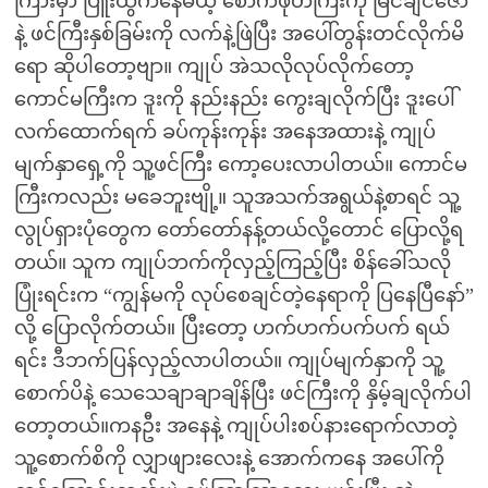
ကြားမှာ ပြူးထွက်နေမယ့် စောက်ဖုတ်ကြီးကို မြင်ချင်ဇော
နဲ့ ဖင်ကြီးနှစ်ခြမ်းကို လက်နဲ့ဖြဲပြီး အပေါ်တွန်းတင်လိုက်မိ
ရော ဆိုပါတော့ဗျာ။ ကျုပ် အဲသလိုလုပ်လိုက်တော့
ကောင်မကြီးက ဒူးကို နည်းနည်း ကွေးချလိုက်ပြီး ဒူးပေါ်
လက်ထောက်ရက် ခပ်ကုန်းကုန်း အနေအထားနဲ့ ကျုပ်
မျက်နှာရှေ့ကို သူ့ဖင်ကြီး ကော့ပေးလာပါတယ်။ ကောင်မ
ကြီးကလည်း မခေဘူးဗျို့။ သူအသက်အရွယ်နဲ့စာရင် သူ့
လွုပ်ရှားပုံတွေက တော်တော်နန့်တယ်လို့တောင် ပြောလို့ရ
တယ်။ သူက ကျုပ်ဘက်ကိုလှည့်ကြည့်ပြီး စိန်ခေါ်သလို
ပြုံးရင်းက “ကျွန်မကို လုပ်စေချင်တဲ့နေရာကို ပြနေပြီနော်”
လို့ ပြောလိုက်တယ်။ ပြီးတော့ ဟက်ဟက်ပက်ပက် ရယ်
ရင်း ဒီဘက်ပြန်လှည့်လာပါတယ်။ ကျုပ်မျက်နှာကို သူ့
စောက်ပိနဲ့ သေသေချာချာချိန်ပြီး ဖင်ကြီးကို နှိမ့်ချလိုက်ပါ
တော့တယ်။ကနဦး အနေနဲ့ ကျုပ်ပါးစပ်နားရောက်လာတဲ့
သူ့စောက်စိကို လျှာဖျားလေးနဲ့ အောက်ကနေ အပေါ်ကို