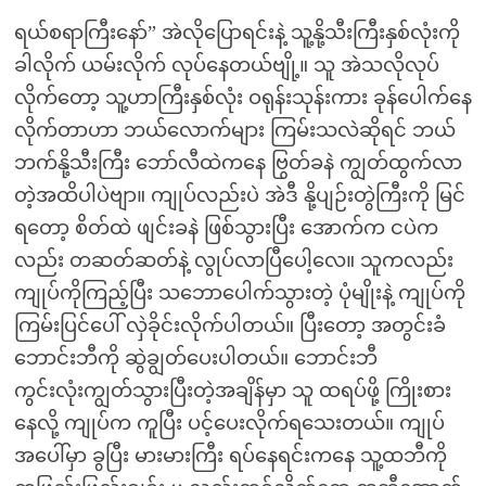
ရယ်စရာကြီးနော်” အဲလိုပြောရင်းနဲ့ သူ့နို့သီးကြီးနှစ်လုံးကို
ခါလိုက် ယမ်းလိုက် လုပ်နေတယ်ဗျို့။ သူ အဲသလိုလုပ်
လိုက်တော့ သူ့ဟာကြီးနှစ်လုံး ဝရုန်းသုန်းကား ခုန်ပေါက်နေ
လိုက်တာဟာ ဘယ်လောက်များ ကြမ်းသလဲဆိုရင် ဘယ်
ဘက်နို့သီးကြီး ဘော်လီထဲကနေ ဗြွတ်ခနဲ ကျွတ်ထွက်လာ
တဲ့အထိပါပဲဗျာ။ ကျုပ်လည်းပဲ အဲဒီ နို့ပျဉ်းတွဲကြီးကို မြင်
ရတော့ စိတ်ထဲ ဖျင်းခနဲ ဖြစ်သွားပြီး အောက်က ငပဲက
လည်း တဆတ်ဆတ်နဲ့ လွုပ်လာပြီပေါ့လေ။ သူကလည်း
ကျုပ်ကိုကြည့်ပြီး သဘောပေါက်သွားတဲ့ ပုံမျိုးနဲ့ ကျုပ်ကို
ကြမ်းပြင်ပေါ် လှဲခိုင်းလိုက်ပါတယ်။ ပြီးတော့ အတွင်းခံ
ဘောင်းဘီကို ဆွဲချွတ်ပေးပါတယ်။ ဘောင်းဘီ
ကွင်းလုံးကျွတ်သွားပြီးတဲ့အချိန်မှာ သူ ထရပ်ဖို့ ကြိုးစား
နေလို့ ကျုပ်က ကူပြီး ပင့်ပေးလိုက်ရသေးတယ်။ ကျုပ်
အပေါ်မှာ ခွပြီး မားမားကြီး ရပ်နေရင်းကနေ သူ့ထဘီကို