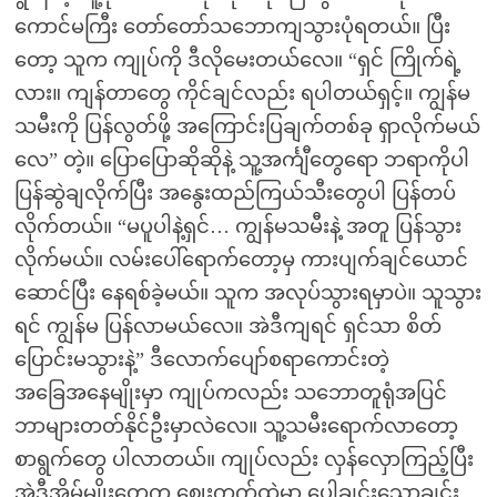
ကောင်မကြီး တော်တော်သဘောကျသွားပုံရတယ်။ ပြီး
တော့ သူက ကျုပ်ကို ဒီလိုမေးတယ်လေ။ “ရှင် ကြိုက်ရဲ့
လား။ ကျန်တာတွေ ကိုင်ချင်လည်း ရပါတယ်ရှင့်။ ကျွန်မ
သမီးကို ပြန်လွတ်ဖို့ အကြောင်းပြချက်တစ်ခု ရှာလိုက်မယ်
လေ” တဲ့။ ပြောပြောဆိုဆိုနဲ့ သူ့အင်္ကျီတွေရော ဘရာကိုပါ
ပြန်ဆွဲချလိုက်ပြီး အနွေးထည်ကြယ်သီးတွေပါ ပြန်တပ်
လိုက်တယ်။ “မပူပါနဲ့ရှင်… ကျွန်မသမီးနဲ့ အတူ ပြန်သွား
လိုက်မယ်။ လမ်းပေါ်ရောက်တော့မှ ကားပျက်ချင်ယောင်
ဆောင်ပြီး နေရစ်ခဲ့မယ်။ သူက အလုပ်သွားရမှာပဲ။ သူသွား
ရင် ကျွန်မ ပြန်လာမယ်လေ။ အဲဒီကျရင် ရှင်သာ စိတ်
ပြောင်းမသွားနဲ့” ဒီလောက်ပျော်စရာကောင်းတဲ့
အခြေအနေမျိုးမှာ ကျုပ်ကလည်း သဘောတူရုံအပြင်
ဘာများတတ်နိုင်ဦးမှာလဲလေ။ သူ့သမီးရောက်လာတော့
စာရွက်တွေ ပါလာတယ်။ ကျုပ်လည်း လှန်လှောကြည့်ပြီး
အဲဒီအိမ်မျိုးတွေက ဈေးကွက်ထဲမှာ ပေါချင်းသောချင်း