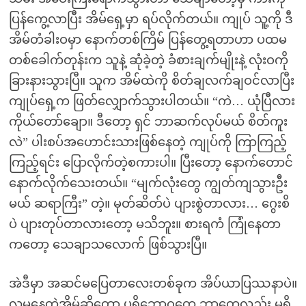
ပြန်ကွေ့လာပြီး အိမ်ရှေ့မှာ ရပ်လိုက်တယ်။ ကျုပ် သူ့ကို ဒီ
အိမ်တံခါးဝမှာ နောက်တစ်ကြိမ် ပြန်တွေ့ရတာဟာ ပထမ
တစ်ခေါက်တုန်းက သူနဲ့ ဆုံခဲ့တဲ့ ခံစားချက်မျိုးနဲ့ လုံးဝကို
ခြားနားသွားပြီ။ သူက အိမ်ထဲကို စိတ်ချလက်ချဝင်လာပြီး
ကျုပ်ရှေ့က ဖြတ်လျှောက်သွားပါတယ်။ “ကဲ… ယုံပြီလား
ကိုယ်တော်ချော။ ဒီတော့ ရှင် ဘာဆက်လုပ်မယ် စိတ်ကူး
လဲ” ပါးစပ်အဟောင်းသားဖြစ်နေတဲ့ ကျုပ်ကို ကြာကြည့်
ကြည့်ရင်း ပြောလိုက်တဲ့စကားပါ။ ပြီးတော့ နောက်တောင်
နောက်လိုက်သေးတယ်။ “မျက်လုံးတွေ ကျွတ်ကျသွားဦး
မယ် ဆရာကြီး” တဲ့။ မုတ်ဆိတ်ပဲ ပျားစွဲတာလား… ဂွေးစိ
ပဲ ပျားတုပ်တာလားတော့ မသိဘူး။ စားရကံ ကြုံနေတာ
ကတော့ သေချာသလောက် ဖြစ်သွားပြီ။
အဲဒီမှာ အဆင်မပြေတာလေးတစ်ခုက အိပ်ယာပြဿနာပဲ။
လူမနေတဲ့အိမ်ဆိုတော့ ပရိဘောဂတွေ ဘာတွေလည်း မရှိ