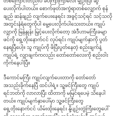
တစ်ကြောင်းတည်းပဲ ခပ်ကြာကြာလေး မျှဉ်းပြီး ဆွဲ
ပေးလိုက်ပါတယ်။ စောက်ဖုတ်အကွဲရာတစ်လျှောက် စုန်
ချည် ဆန်ချည် လျက်ပေးနေရင်း အခွင့်သင့်ရင် သင့်သလို
အတွင်းနံရံတွေကိုပါ မွေ့ပေးလိုက်ပါသေးတယ်။ ကျုပ်
လျှာကို မြန်နွုန်း မြှင့်ပေးလိုက်တော့ အဲဒီဟာမကြီးခမျာ
ဖင်ကို ရှေ့တိုးနောက်ငင် လုပ်ရင်း ကျုပ်မျက်နှာကို ပွတ်
နေရပြီပေါ့။ သူ ကျုပ်ကို ဖိပြီးပွတ်နေတဲ့ စည်းချက်နဲ့
ကျုပ်ရဲ့ လျှာချက်ကလည်း တော်တော်လေးကို စည်းဝါး
ကိုက်နေပါပြီ။
ဒီကောင်မကြီး ကျုပ်လျက်ပေးတာကို တော်တော်
အသည်းခိုက်နေပြီ ထင်ပါရဲ့။ သူ့ဖင်ကြီးတွေ ကျုပ်
ရင်ဘတ်ကို လာလာပြီး ထိတာကို မမြင်ရပေမဲ့ သိနေပါ
တယ်။ ကျုပ်မျက်နှာပေါ်မှာ သူ့ဖင်ကြီးတွေ
ရှေ့တိုးနောက်ငင် ယိမ်းထိုးနေရင်း နို့ပျဉ်းတွဲကြီးတွေပေါ်