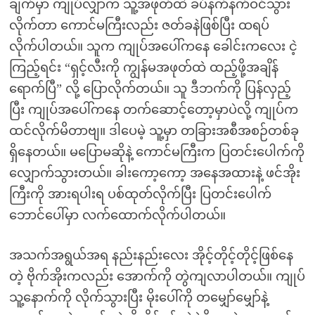
ချက်မှာ ကျုပ်လျှာက သူ့အဖုတ်ထဲ ခပ်နက်နက်ဝင်သွား
လိုက်တာ ကောင်မကြီးလည်း ဇတ်ခနဲဖြစ်ပြီး ထရပ်
လိုက်ပါတယ်။ သူက ကျုပ်အပေါ်ကနေ ခေါင်းကလေး ငဲ့
ကြည့်ရင်း “ရှင့်လီးကို ကျွန်မအဖုတ်ထဲ ထည့်ဖို့အချိန်
ရောက်ပြီ” လို့ ပြောလိုက်တယ်။ သူ ဒီဘက်ကို ပြန်လှည့်
ပြီး ကျုပ်အပေါ်ကနေ တက်ဆောင့်တော့မှာပဲလို့ ကျုပ်က
ထင်လိုက်မိတာဗျ။ ဒါပေမဲ့ သူ့မှာ တခြားအစီအစဉ်တစ်ခု
ရှိနေတယ်။ မပြောမဆိုနဲ့ ကောင်မကြီးက ပြတင်းပေါက်ကို
လျှောက်သွားတယ်။ ခါးကော့ကော့ အနေအထားနဲ့ ဖင်အိုး
ကြီးကို အားရပါးရ ပစ်ထုတ်လိုက်ပြီး ပြတင်းပေါက်
ဘောင်ပေါ်မှာ လက်ထောက်လိုက်ပါတယ်။
အသက်အရွယ်အရ နည်းနည်းလေး အိုင့်တိုင့်တိုင့်ဖြစ်နေ
တဲ့ ဗိုက်အိုးကလည်း အောက်ကို တွဲကျလာပါတယ်။ ကျုပ်
သူ့နောက်ကို လိုက်သွားပြီး မိုးပေါ်ကို တမျှော်မျှော်နဲ့