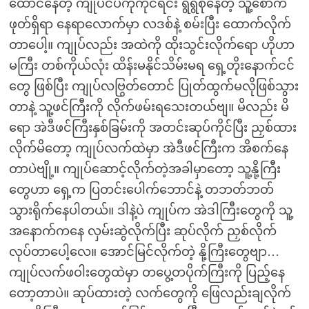
ထောင်နေတဲ့ ကျုပ်ငပဲကိုကိုင်ရင်း ရွဲရွဲစိုနေတဲ့ သူ့စောက်
ဖုတ်ရှိရာ နေရာလောက်မှာ လဒစ်နဲ့ စမ်းပြီး ထောက်လိုက်
တာပေါ့။ ကျုပ်လည်း အထဲကို ထိုးသွင်းလိုက်ရော ဟိုဟာ
မကြီး တစ်ကိုယ်လုံး ထိန်းမနိုင်သိမ်းမရ ရှေ့တိုးနောက်ငင်
တွေ ဖြစ်ပြီး ကျုပ်လဗြွတ်တောင် ပြုတ်ထွက်မလိုဖြစ်သွား
တာနဲ့ သူ့ဖင်ကြီးကို လိုက်ဖမ်းရသေးတယ်ဗျ။ မိလည်း မိ
ရော အဲဒီဖင်ကြီးနှစ်ခြမ်းကို အတင်းဆုပ်ကိုင်ပြီး ညှစ်ထား
လိုက်မိတော့ ကျုပ်လက်ထဲမှာ အဲဒီဖင်ကြီးက အိစက်နေ
တာပဲဗျို့။ ကျုပ်ဆောင့်လိုက်တဲ့အခါမှာတော့ သူ့နို့ကြီး
တွေဟာ ရှေ့က ပြတင်းပေါက်ဘောင်နဲ့ တဘတ်ဘတ်
သွားရိုက်နေပါတယ်။ ဒါနဲ့ပဲ ကျုပ်က အဲဒါကြီးတွေကို သူ့
အနောက်ကနေ လှမ်းဆွဲလိုက်ပြီး ဆုပ်လိုက် ညှစ်လိုက်
လုပ်တာပေါ့လေ။ အောင်မြင်လိုက်တဲ့ နို့ကြီးတွေဗျာ…
ကျုပ်လက်ဖဝါးတွေထဲမှာ တပွေ့တပိုက်ကြီးကို ပြည့်နေ
တော့တာပဲ။ ဆုပ်ထားတဲ့ လက်တွေကို ဖြေလည်းချလိုက်