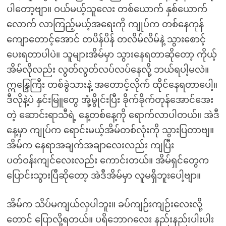
ပါတော့ဗျာ။ ဝယ်မယ့်သူလေး တစ်ယောက် နှစ်ယောက်
လောက် လာကြည့်မယ့်အရေးကို ကျုပ်က တစ်နေကုန်
ကျောတောင့်အောင် တပိန်ပိန် တလိမ်လိမ်နဲ့ သွားစောင့်
ပေးရတာပါပဲ။ သူများအိမ်မှာ သွားနေရတာဆိုတော့ ကိုယ့်
အိမ်လိုလည်း လွတ်လွတ်လပ်လပ်နေလို့ ဘယ်ရပါ့မလဲ။
ဣန္ဒြေကြီး တစ်ခွဲသားနဲ့ အတောင့်လိုက် ထိုင်နေရတာပေါ့။
ဒီလိုနဲ့ပဲ နှင်းမြူတွေ အုံ့မွိုင်းပြီး ခိုက်ခိုက်တုန်အောင်အေး
တဲ့ ဆောင်းရာသီရဲ့ နေ့တစ်နေ့ကို ရောက်လာပါတယ်။ အဲဒီ
နေ့မှာ ကျုပ်က ရောင်းမယ့်အိမ်တစ်လုံးကို သွားပြတာဗျ။
အိမ်က နေရာအချက်အချာလေးလည်း ကျပြီး
ပတ်ဝန်းကျင်လေးလည်း ကောင်းတယ်။ အိမ်ရှင်တွေက
ပြောင်းသွားပြီဆိုတော့ အဲဒီအိမ်မှာ လူမရှိဘူးပေါ့ဗျာ။
အိမ်က သိပ်မကျယ်လှပါဘူး။ ခပ်ကျဉ်းကျဉ်းလေးလို့
တောင် ပြောလို့ရတယ်။ ပရိဘောဂလေး နည်းနည်းပါးပါး