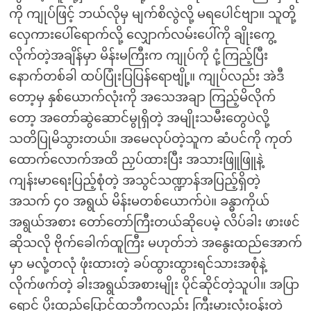
ကို ကျုပ်ဖြင့် ဘယ်လိုမှ မျက်စိလွဲလို့ မရပေါင်ဗျာ။ သူတို့
လှေကားပေါ်ရောက်လို့ လျှောက်လမ်းပေါ်ကို ချိုးကွေ့
လိုက်တဲ့အချိန်မှာ မိန်းမကြီးက ကျုပ်ကို ငုံ့ကြည့်ပြီး
နောက်တစ်ခါ ထပ်ပြုံးပြပြန်ရောဗျို့။ ကျုပ်လည်း အဲဒီ
တော့မှ နှစ်ယောက်လုံးကို အသေအချာ ကြည့်မိလိုက်
တော့ အတော်ဆွဲဆောင်မွုရှိတဲ့ အမျိုးသမီးတွေပဲလို့
သတိပြုမိသွားတယ်။ အမေလုပ်တဲ့သူက ဆံပင်ကို ကုတ်
ထောက်လောက်အထိ ညှပ်ထားပြီး အသားဖြူဖြူနဲ့
ကျန်းမာရေးပြည့်စုံတဲ့ အသွင်သဏ္ဍာန်အပြည့်ရှိတဲ့
အသက် ၄၀ အရွယ် မိန်းမတစ်ယောက်ပဲ။ ခန္ဓာကိုယ်
အရွယ်အစား တော်တော်ကြီးတယ်ဆိုပေမဲ့ လိပ်ခါး ဖားဖင်
ဆိုသလို ဗိုက်ခေါက်ထူကြီး မဟုတ်ဘဲ အနွေးထည်အောက်
မှာ မလုံ့တလုံ ဖုံးထားတဲ့ ခပ်ထွားထွားရင်သားအစုံနဲ့
လိုက်ဖက်တဲ့ ခါးအရွယ်အစားမျိုး ပိုင်ဆိုင်တဲ့သူပါ။ အပြာ
ရောင် ပိုးထည်ပြောင်ထဘီကလည်း ကြီးမားလုံးဝန်းတဲ့