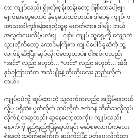
တာ ကျုပ်လည်း ရွိုးတိုးရှန်းတန်းတော့ ဖြစ်တာပေါ့ဗျ။
မျက်နှာတွေတောင် နီနေမယ်ထင်တယ်။ ဒါပေမဲ့ ကျုပ်က
အာသဝေါကုန်ခန်းနေတဲ့သူမှ မဟုတ်တာ။ ဒါမျိုး ဘယ်
အလွတ်ပေးလိမ့်မလဲဗျ… နော်။ ကျုပ် သူ့ရှေ့ကို လျှောက်
သွားလိုက်တော့ ကောင်မကြီးက ကျုပ်ပေါင်ခွဆုံကို သူ့
လက်နဲ့ ဆီးပြီး ဆုပ်လိုက်တော့တာပဲ။ ပါးစပ်ကလည်း
“အင်း” လည်း မဟုတ်… “ဟင်း” လည်း မဟုတ်… အဲဒီ
နှစ်ခုကြားထဲက အသံမျိုးနဲ့ တိုးတိုးလေး ညည်းလိုက်
တယ်။
ကျုပ်ငပဲကို ဆုပ်ထားတဲ့ သူ့လက်ကလည်း အငြိမ်နေတယ်
လို့မှ မရှိဘဲ။ ပွတ်လိုက် သပ်လိုက် ဇတ်ခနဲ ဆိတ်သလိုလုပ်
လိုက်နဲ့ တဆွတည်း ဆွနေတော့တာကိုး။ ကျုပ်လည်း
နောက်ကို နည်းနည်းပြန်ဆုတ်ရင်း မဆိုစလောက်ကလေး
ရွဲနေတဲ့ သူ့ဗိုက်ခေါက်ကို ဆုပ်ကိုင်ပြီး ပွတ်ပေးလိုက်တာ