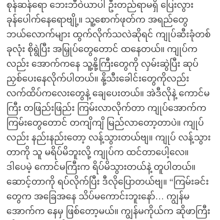
စုန်ဆန်ရော ဘေးဘီဝဲယာပါ ဦးတည်ရာမရှိ ပြေးလွား
ခုန်ပေါက်နေရောဗျို့။ သူ့စောက်ဖုတ်က အရည်တွေ
ဘယ်လောက်များ ထွက်လိုက်သလဲဆိုရင် ကျုပ်ဆီးခုံတစ်
ခုလုံး စိုရွဲပြီး အမြှုပ်တွေတောင် ထနေတယ်။ ကျုပ်က
လည်း အောက်ကနေ သူ့နို့ကြီးတွေကို လှမ်းဆွဲပြီး ဆုပ်
ညှစ်ပေးနေလိုက်ပါတယ်။ နို့သီးခေါင်းတွေကိုလည်း
လက်ထိပ်ကလေးတွေနဲ့ ချေပေးတယ်။ အဲဒီလိုနဲ့ ကောင်မ
ကြီး တဖြည်းဖြည်း ကြမ်းလာလိုက်တာ ကျုပ်အောက်က
ကြမ်းတွေတောင် တကျိကျိ မြည်လာတော့တာပဲ။ ကျုပ်
လည်း နည်းနည်းတော့ လန့်သွားတယ်ဗျ။ ကျုပ် လန့်သွား
တာကို သူ မရိပ်မိဘူးလို့ ကျုပ်က ထင်တာပေါ့လေ။
ဒါပေမဲ့ ကောင်မကြီးက ရိပ်မိသွားတယ်နဲ့ တူပါတယ်။
ဆောင့်တာကို ရပ်လိုက်ပြီး ဒီလိုပြောတယ်ဗျ။ “ကြမ်းခင်း
တွေက အခြေအနေ သိပ်မကောင်းဘူးနော်… ကျွန်မ
အောက်က နေမှ ဖြစ်တော့မယ်။ ကျွန်မကိုယ်က ဆိုဖာကြီး