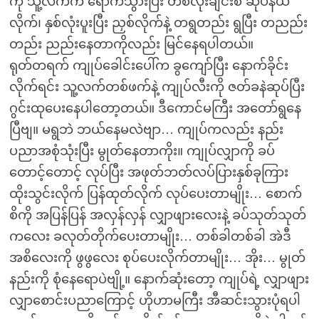
ကို သူ့လက်က ရောက်သွားပြီး တစ်လုံးချင်းစီ ဆုပ်နယ်
လိုက်၊ နှစ်လုံးပူးပြီး ညှစ်လိုက်နဲ့ တရွတည်း ရွပြီး တညည်း
တည်း ညည်းနေတာကိုလည်း မြင်နေရပါတယ်။
ရုတ်တရက် ကျုပ်ခေါင်းပေါ်က ခွကျော်ပြီး နောက်ခိုင်း
လိုက်ရင်း သူ့လက်တစ်ဖက်နဲ့ ကျုပ်လီးကို ဇတ်ခနဲဆုပ်ပြီး
ဂွင်းထုပေးနေပါတော့တယ်။ ဒီကောင်မကြီး အတော်ရွနေ
ပြီဗျ။ မရွဘဲ ဘယ်နေမလဲဗျာ… ကျုပ်ကလည်း နည်း
ပညာအစုံသုံးပြီး မွုတ်နေတာကိုး။ ကျုပ်လျှာကို ခပ်
တောင့်တောင့် လုပ်ပြီး အဖုတ်ဘတ်လပ်ပြားနှစ်ခုကြား
ထိုးသွင်းလိုက် ပြန်ထုတ်လိုက် လုပ်ပေးတာမျိုး… စောက်
စိကို အပြန်ပြန် အလှန်လှန် လျှာဖျားလေးနဲ့ ခပ်သုတ်သုတ်
ကလေး ခလုတ်တိုက်ပေးတာမျိုး… တစ်ခါတစ်ခါ အဲဒီ
အစိလေးကို ဖွဖွလေး စုပ်ပေးလိုက်တာမျိုး… အိုး… မွုတ်
နည်းကို စုံနေရောပဲဗျို့။ နောက်ဆုံးတော့ ကျုပ်ရဲ့ လျှာဖျား
လျှာစောင်းပညာကြောင့် ဟိုဟာမကြီး အီဆင်းသွားပုံရပါ