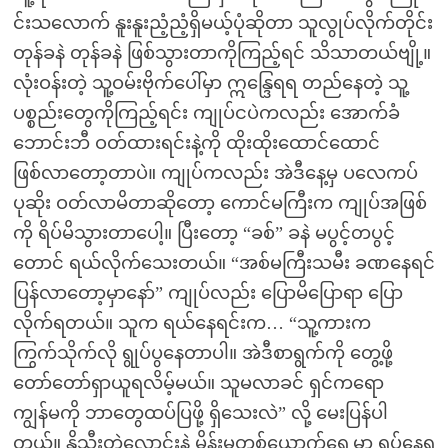
င်းသလောက် နူးနူးညံ့ညံ့ရှိမယ့်ပုံဆိုတာ သူလွုပ်လိုက်တိုင်း
တုန်ခနဲ တုန်ခနဲ ဖြစ်သွားတာကိုကြည့်ရင် သိသာတယ်ဗျို့။
လုံးဝန်းတဲ့ သူ့ဝမ်းဗိုက်ပေါ်မှာ ဣန္ဒြေရရ တည်နေတဲ့ သူ့
ပစ္စည်းတွေကိုကြည့်ရင်း ကျုပ်ငပဲကလည်း အောက်ခံ
ဘောင်းဘီ ဝတ်ထားရင်းနဲ့ကို ထိုးထိုးထောင်ထောင်
ဖြစ်လာတော့တာပဲ။ ကျုပ်ကလည်း အဲဒီနေ့မှ ပလေကပ်
ပုဆိုး ဝတ်လာမိတာဆိုတော့ ကောင်မကြီးက ကျုပ်အဖြစ်
ကို ရိပ်မိသွားတာပေါ့။ ပြီးတော့ “ခစ်” ခနဲ မပွင့်တပွင့်
တောင် ရယ်လိုက်သေးတယ်။ “အစ်မကြီးသမီး ခဏနေရင်
ပြန်လာတော့မှာနော်” ကျုပ်လည်း ပြောမိပြောရာ ပြော
လိုက်ရတယ်။ သူက ရယ်နေရင်းက… “သူ့ကားက
ကြွက်သိုက်လို ရွုပ်ပွနေတာပါ။ အဲဒီစာရွက်ကို တွေ့ဖို့
တော်တော်ရှာယူရလိမ့်မယ်။ သူမလာခင် ရှင်ကရော
ကျွန်မကို ဘာတွေထပ်ပြဖို့ ရှိသေးလဲ” လို့ မေးပြန်ပါ
တယ်။ နို့သီးတွဲလောင်းနဲ့ မိန်းမတစ်ယောက်ရှေ့မှာ ရပ်နေရ