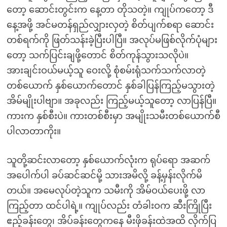
တော့ ဆောင်းတွင်းက နေ့တာ တိုသတဲ့။ ကျုပ်ကတော့ ဒီ
နေ့အဖို့ အင်မတန်ရှည်လျှားလှတဲ့ စိတ်ပျက်စရာ ဆောင်း
တစ်ရက်ကို ဖြတ်သန်းခဲ့ပြီးပါပြီ။ အလုပ်မဖြစ်လိုက်ပုံများ
တော့ သက်ပြင်းချဖို့တောင် စိတ်ကုန်သွားသလိုပဲ။
အားချင်းဝယ်မယ့်သူ ဝေးလို့ စုံစမ်းရုံသက်သက်လာတဲ့
တစ်ယောက် နှစ်ယောက်တောင် နှစ်ခါပြန်ကြည့်မသွားတဲ့
အိမ်မျိုးပါဗျာ။ အခုလည်း ကြည့်မယ့်သူတော့ လာပြန်ပြီ။
ကားက နှစ်စီးပဲ။ ကားတစ်စီးမှာ အမျိုးသမီးတစ်ယောက်စီ
ပါလာတာကိုး။
သူတို့ဆင်းလာတော့ နှစ်ယောက်လုံးက ရုပ်ရော အဆက်
အပေါက်ပါ ခပ်ဆင်ဆင်မို့ သားအမိလို့ ခန့်မှန်းလိုက်မိ
တယ်။ အမေလုပ်တဲ့သူက သမီးကို အိမ်ဝယ်ပေးဖို့ လာ
ကြည့်တာ ထင်ပါရဲ့။ ကျုပ်လည်း တံခါးဝက ဆီးကြိုပြီး
ဧည့်ခန်းတွေ၊ အိပ်ခန်းတွေကနေ မီးဖိုခန်းထဲအထိ လိုက်ပြ