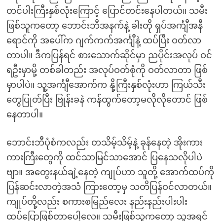
တင်ပါးကြီးနှစ်လုံးကြောင့် ပြောင်တင်းနေပါတယ်။ သမီး
ဖြစ်သူကတော့ ဘောင်းဘီအနက်နဲ့ ခါးတို ရှပ်အင်္ကျီအနီ
ရောင်ကို အပေါ်က ဂျက်ကက်အင်္ကျီနဲ့ ထပ်ပြီး ဝတ်လာ
တာပါ။ ဒီကပြန်ရင် စားသောက်ဆိုင်မှာ ညပိုင်းအလုပ် ဝင်
ရဦးမှာမို့ တစ်ခါတည်း အလုပ်ဝတ်စုံကို ဝတ်လာတာ ဖြစ်
မှာပါပဲ။ သူ့အင်္ကျီအောက်က နို့ကြီးနှစ်လုံးဟာ ကြယ်သီး
တွေပြုတ်ပြီး ဗြုန်းခနဲ ကန်ထွက်တော့မလိုလိုတောင် ဖြစ်
နေတာပါ။
ဘောင်းဘီပုံစံကလည်း တသိမ့်သိမ့်နဲ့ ခုန်နေတဲ့ အိုးကား
ကားကြီးတွေကို ထင်သာမြင်သာအောင် ပြနေသလိုပါပဲ
ဗျာ။ အတွေးနယ်ချဲ့နေတဲ့ ကျုပ်ဟာ သူတို့ အောက်ထပ်ကို
ပြန်ဆင်းလာတဲ့အသံ ကြားတော့မှ သတိပြန်ဝင်လာတယ်။
ကျုပ်တို့လည်း စကားစမြည်လေး နည်းနည်းပါးပါး
ထပ်ပြောဖြစ်တာပေါ့လေ။ သမီးဖြစ်သူကတော့ သူအရင်