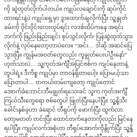
ကို ဆွဲထုတ်လိုက်ပါတယ်။ ကျုပ်လချောင်းကို ဆုပ်ကိုင်
ထားရင်းနဲ့ပဲ ကျုပ်ရှေ့မှာ ဒူးထောက်ချလိုက်ပြီး သူ့နွုတ်
ခမ်းကို ဝိုင်းဝိုင်းလေးလုပ်ရင်း လဒစ်ထိပ်ကနေ အရင်း
ဘက်ကို ဖြည်းဖြည်းချင်း စုပ်သွင်းလိုက်၊ ပြန်ဆွဲထုတ်သွား
လိုက်နဲ့ လုပ်နေတော့တာပဲလေ။ “အင်း… ဒါဆို အဆင်ပြေ
သွားပြီ။ ကျွန်မအဝတ်တွေလည်း ကူချွတ်ပေးပါဦးနော်”
ဟုတ်သားပဲ… သူ့ကုတ်အင်္ကျီအပြင်ဇစ်က ကျပ်နေတာနဲ့
တူပါရဲ့။ ဒီကိစ္စ ကျုပ်မှာ တာဝန်ရှိတာပေါ့။ ပြောမယ့်သာ
ပြောတာပါ… တကယ်တမ်းကျတော့ ကျုပ်တောင်
အောက်ခံဘောင်းဘီမချွတ်ရသေးခင် သူက ကုတ်အင်္ကျီ
ကြယ်သီးတွေရော ဇစ်တွေပါ ဖြုတ်ပြီးနေပါပြီ။ သူ့နို့သီး
ခေါင်းနှစ်ခုဟာ ခဲရောင် တီရှပ်ကို ဖောက်ပြီး ထွက်လာ
တော့မတတ် တင်းပြီး ထောင်တက်နေတာကိုလည်း မြင်နေ
ရပါပြီ။ ကျုပ်လက်အစုံဟာ တီရှပ်အောက်ကိုနွိုက်ပြီး သူ့နို့