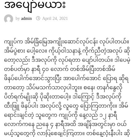
အပျော်မယား
by
admin
April 24, 2021
ကျုပ်က အိမ်ခြံမြေအကျိုးဆောင်လုပ်ငန်း လုပ်ပါတယ်။
အိမ်ပွဲစား ပေါ့လေ။ ကိုယ့်ဝါသနာနဲ့ ကိုက်ညီတဲ့အလုပ် ဆို
တော့လည်း ဒီအလုပ်ကို လုပ်ရတာ ပျော်ပါတယ်။ ဒါပေမဲ့
တစ်ပတ်မှာ နာရီ ၄၀ လောက် တစ်အိမ်ပြီးတစ်အိမ်
ဖိနပ်ပေါက်အောင်သွားပြီး အာပေါက်အောင် ပြောရ ဆိုရ
တာတော့ သိပ်မသက်သာလှပါဘူး။ စနေ၊ တနင်္ဂနွေလို
ပိတ်ရက်မျိုးဆို ပိုဆိုးတာပေါ့။ ဒါကြောင့် ဒီအလုပ်ကို
ထီးဖြူ ဖိနပ်ပါး အလုပ်လို့ လူတွေ ပြောကြတာကိုး။ အိမ်
ရောင်းချင်တဲ့ သူတွေက ကျုပ်ကို နေ့လည် ၁၂ နာရီ
လောက်ကနေ ညနေ ၄ နာရီအထိ အချိန်အတွင်းမှာ ဝယ်
မယ့်သူတွေကို လာပြစေချင်ကြတာ။ တစ်နေ့လုံးနီးပါး ဆို