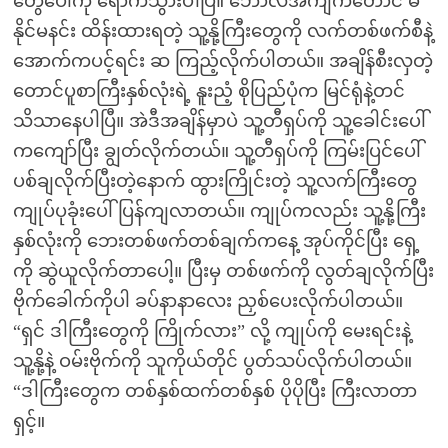
တွေပေါ်ကို ရောက်သွားပါပြီ။ ဘော်လီအင်္ကျီကတောင် မ
နိုင်မနင်း ထိန်းထားရတဲ့ သူ့နို့ကြီးတွေကို လက်တစ်ဖက်စီနဲ့
အောက်ကပင့်ရင်း ဆ ကြည့်လိုက်ပါတယ်။ အချိန်စီးလှတဲ့
တောင်ပူစာကြီးနှစ်လုံးရဲ့ နူးညံ့ စိုပြည်ပုံက မြင်ရုံနဲ့တင်
သိသာနေပါပြီ။ အဲဒီအချိန်မှာပဲ သူ့တီရှပ်ကို သူ့ခေါင်းပေါ်
ကကျော်ပြီး ချွတ်လိုက်တယ်။ သူ့တီရှပ်ကို ကြမ်းပြင်ပေါ်
ပစ်ချလိုက်ပြီးတဲ့နောက် ထွားကြိုင်းတဲ့ သူ့လက်ကြီးတွေ
ကျုပ်ပုခုံးပေါ် ပြန်ကျလာတယ်။ ကျုပ်ကလည်း သူ့နို့ကြီး
နှစ်လုံးကို ဘေးတစ်ဖက်တစ်ချက်ကနေ့ အုပ်ကိုင်ပြီး ရှေ့
ကို ဆွဲယူလိုက်တာပေါ့။ ပြီးမှ တစ်ဖက်ကို လွတ်ချလိုက်ပြီး
ဗိုက်ခေါက်ကိုပါ ခပ်နာနာလေး ညှစ်ပေးလိုက်ပါတယ်။
“ရှင် ဒါကြီးတွေကို ကြိုက်လား” လို့ ကျုပ်ကို မေးရင်းနဲ့
သူ့နို့နဲ့ ဝမ်းဗိုက်ကို သူကိုယ်တိုင် ပွတ်သပ်လိုက်ပါတယ်။
“ဒါကြီးတွေက တစ်နှစ်ထက်တစ်နှစ် ပိုပိုပြီး ကြီးလာတာ
ရှင့်။