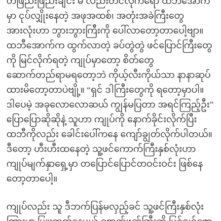
တဖြည်းဖြည်းချင်း မ လည်းတင်လိုက်ရော ထဘီအောက်
မှာ ငုပ်လျှိုးနေတဲ့ အဖုအထစ်၊ အတုံးအခဲကြီးတွေ
အားလုံးဟာ ဘွားဘွားကြီးကို ပေါ်လာတော့တာပေါ့ဗျာ။
ထဘီအောက်က ထွက်လာတဲ့ ခပ်တွဲတွဲ ဖင်ပြောင်ကြီးတွေ
ကို မြင်လိုက်ရတဲ့ ကျုပ်မှာတော့ စိတ်တွေ
ဆောက်တည်ရာမရတော့ဘဲ ကိုယ့်လီးကိုယ်သာ နာနာဆုပ်
ထားမိတော့တာပဲဗျို့။ “ရှင် ဒါကြီးတွေကို ရတော့မှာပါ။
ဒါပေမဲ့ အခုလောလောဆယ် ကျွန်မပြတာ အရင်ကြည့်ဦး”
ပြောပြောဆိုဆိုနဲ့ သူဟာ ကျုပ်ကို နောက်ခိုင်းလိုက်ပြီး
ထဘီကိုလည်း ခေါင်းပေါ်ကနေ ကျော်ချွတ်လိုက်ပါတယ်။
ဒီတော့ ဟီးဟီးထနေတဲ့ သူ့ဖင်ကောက်ကြီးနှစ်လုံးဟာ
ကျုပ်မျက်နှာရှေ့မှာ တပြောင်ပြောင်တဝင်းဝင်း ဖြစ်နေ
တော့တာပေါ့။
ကျုပ်လည်း သူ ဒီဘက်ပြန်မလှည့်ခင် သူ့ဖင်ကြီးနှစ်လုံး