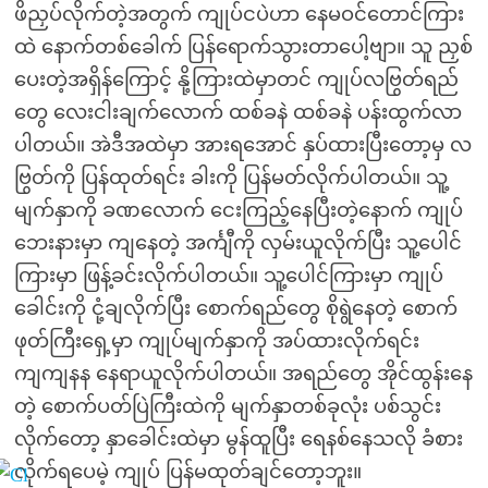
ဖိညှပ်လိုက်တဲ့အတွက် ကျုပ်ငပဲဟာ နေမဝင်တောင်ကြား
ထဲ နောက်တစ်ခေါက် ပြန်ရောက်သွားတာပေါ့ဗျာ။ သူ ညှစ်
ပေးတဲ့အရှိန်ကြောင့် နို့ကြားထဲမှာတင် ကျုပ်လဗြွတ်ရည်
တွေ လေးငါးချက်လောက် ထစ်ခနဲ ထစ်ခနဲ ပန်းထွက်လာ
ပါတယ်။ အဲဒီအထဲမှာ အားရအောင် နှပ်ထားပြီးတော့မှ လ
ဗြွတ်ကို ပြန်ထုတ်ရင်း ခါးကို ပြန်မတ်လိုက်ပါတယ်။ သူ့
မျက်နှာကို ခဏလောက် ငေးကြည့်နေပြီးတဲ့နောက် ကျုပ်
ဘေးနားမှာ ကျနေတဲ့ အင်္ကျီကို လှမ်းယူလိုက်ပြီး သူ့ပေါင်
ကြားမှာ ဖြန့်ခင်းလိုက်ပါတယ်။ သူ့ပေါင်ကြားမှာ ကျုပ်
ခေါင်းကို ငုံ့ချလိုက်ပြီး စောက်ရည်တွေ စိုရွဲနေတဲ့ စောက်
ဖုတ်ကြီးရှေ့မှာ ကျုပ်မျက်နှာကို အပ်ထားလိုက်ရင်း
ကျကျနန နေရာယူလိုက်ပါတယ်။ အရည်တွေ အိုင်ထွန်းနေ
တဲ့ စောက်ပတ်ပြဲကြီးထဲကို မျက်နှာတစ်ခုလုံး ပစ်သွင်း
လိုက်တော့ နှာခေါင်းထဲမှာ မွန်ထူပြီး ရေနစ်နေသလို ခံစား
လိုက်ရပေမဲ့ ကျုပ် ပြန်မထုတ်ချင်တော့ဘူး။