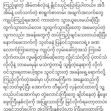
ကြည့်ဖူးတဲ့ အိမ်တစ်လုံးနဲ့ နွိုင်းယှဉ်ပြောပြပါတယ်။ အဲဒီ
အိမ်နဲ့ ပတ်သက်တဲ့ စာရွက်စာတမ်း အချက်အလက်တွေ
ကျုပ်ကြည့်ရအောင် ကားထဲက သွားယူပေးမယ်ဆိုပြီး
ထွက်သွားတယ်လေ။ သူထွက်သွားပြီးတော့ အမေလုပ်တဲ့
သူကလည်း အခန်းတွေကို ထပ်ကြည့်ချင်သေးတယ်ဆိုပြီး
နောက်ဖေးဘက်ကို သုတ်ခနဲ ပြန်ဝင်သွားလေရဲ့။ ခဏ
လောက်ကြာတော့မှ ကျုပ်ကို လှမ်းခေါ်တဲ့အသံ ကြားမိ
လိုက်တယ်။ လူမရှိတဲ့အိမ်ဆိုတော့ လွိုင်သံလိုလို ပဲ့တင်သံ
လိုလိုနဲ့ ဘာမေးမှန်း မသဲကွဲတာမို့ သူရှိတဲ့နေရာကို လိုက်
ဝင်သွားရတာပေါ့ဗျာ။ သူဝင်သွားတဲ့ အခန်းရှေ့ရောက်လို့
ကြည့်လိုက်တဲ့အခါမှာ ဟိုဟာမကြီးက အနွေးထည်ကို
ရင်ဘတ်ဖွင့်ပြီး အောက်က တီရှပ်ကို လှန်တင်ထားလို့ သူ့
လည်ပင်းအောက်မှာ တွဲလောင်းကြီးတွေ ချိတ်နေတဲ့ နို့ဖွေး
ဖွေးကြီးနှစ်လုံးကို အပြူးသားကြီး မြင်လိုက်ရတော့တာပဲ။
သူ့ရင်ဘတ်ပေါ်က အဲဒါကြီးနှစ်လုံးဟာ ကြီးမားထွားကြို