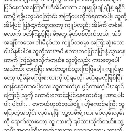
ဖြစ်နေတဲ့အကြောင်း၊ ဒီအိမ်ကသာ ဈေးနွုန်းချိုချိုနဲ့ ရနိုင်
တာမို့ ရဖို့မလွယ်ကြောင်း အကြံပေးလိုက်ရတာပေါ့။ သူတို့
အိမ်ပြင် ပြန်ထွက်သွားတော့ ကျုပ်လည်း အိမ်ကို တစ်ခါ
လောက် ပတ်ကြည့်ပြီး မီးတွေ မှိတ်ပစ်လိုက်တယ်။ အဲဒီ
အချိန်ကလေး ငါးမိနစ်ဟာ ကျုပ်ဘဝမှာ အကြာဆုံးသော
ငါးမိနစ်ပါပဲ။ သူတို့သားအမိ စကားတပြောပြောနဲ့ သွားနေ
တာကို ကြည့်နေလိုက်တယ်။ သူတို့လည်း ကားတွေပေါ်
အသီးသီး တက်ပြီး မောင်းထွက်သွားကြပြီပေါ့။ ကျုပ်မှာ
တော့ ဟိုမိန်းမကြီးစကားကို ယုံရမလို၊ မယုံရမလိုဖြစ်ပြီး
ကျန်နေခဲ့တာပေါ့လေ။ သူ့ကားထဲမှာ ဖွင့်ထားတဲ့ မီးရောင်
ကြောင့် သူ့ကို ကောင်းကောင်းမြင်နေရတယ်ဗျ။ အား ပါး
ပါး ပါးပါး… တကယ်ဟုတ်တယ်ဗျို့။ ဟိုကောင်မကြီး သူ
ပြောတဲ့အတိုင်း လုပ်နေပြီ။ သူ့သမီးရဲ့ကား ခပ်လှမ်းလှမ်း
ကို ရောက်သွားတော့ သူ ကားကို ရပ်ထားလိုက်တယ်။ သူ့
သမီး အဝေးကြီးရောက်သွားတာ သေချာတော့မှ ကားကို