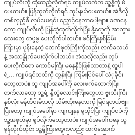
ကျုပ်လီးကို ထိုးထည့်လိုက်ရင် ကျုပ်လက်က သူ့နို့ကို ဖိ
ပေးတယ်။ ပြန်ထုတ်လိုက်ရင် ဆုပ်နယ်ပေးတယ်။ အဲဒီလို
တစ်လှည့်စီ လုပ်ပေးရင်း ညှောင့်နေတာပေါ့ဗျာ။ ခဏနေ
တော့ ကျုပ်လီးကို ပြန်ဆွဲထုတ်လိုက်ပြီး နို့တွေကို အာဘွား
လေးတွေ တဖွဖွ ပေးလိုက်ပါတယ်။ ဖင်ကြီးနှစ်ခြမ်း
ကြားမှာ ပုန်းနေတဲ့ စောက်ဖုတ်ကြီးကိုလည်း လက်ခလယ်
နဲ့ အသာနွိုက်ပေးလိုက်ပါတယ်။ အဲသလိုလည်း လုပ်
ပေးလိုက်ရော ကောင်မကြီး မနေနိုင်ဖြစ်လာတာနဲ့ တူပါ
ရဲ့… ကျုပ်ရင်ဘတ်ကို တွန်းပြီး ကြမ်းပြင်ပေါ် လဲှခိုင်း
တော့တာပဲ။ သူ ကျုပ်အပေါ်ကို လေးဖက်ထောက်ပြီး
တက်လာတော့ သူ့ရဲ့ နို့တွဲလောင်းကြီးတွေဟာ ဗူးသီးကြီး
နှစ်လုံး မုန်တိုင်းမိသလို ယိမ်းထိုးနေတာကို မြင်ရတယ်ဗျ။
ပြီးတော့ ကျုပ်အပေါ်မှာ ကျကျနန ခွထိုင်ပြီး ကျုပ်ငပဲကို
သူ့အဖုတ်မှာ စွပ်လိုက်တော့တာပဲ။ ကျုပ်အပေါ်ကနေ သူ
ခုန်လိုက်တိုင်း သူ့နို့ကြီးတွေကလည်း ထက်အောက်