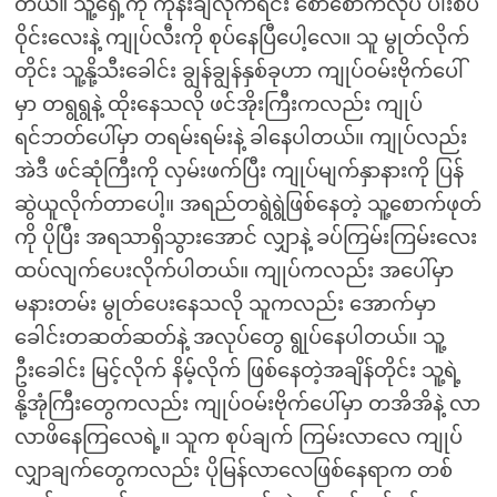
တယ်။ သူ့ရှေ့ကို ကုန်းချလိုက်ရင်း စောစောကလိုပဲ ပါးစပ်
ဝိုင်းလေးနဲ့ ကျုပ်လီးကို စုပ်နေပြီပေါ့လေ။ သူ မွုတ်လိုက်
တိုင်း သူ့နို့သီးခေါင်း ချွန်ချွန်နှစ်ခုဟာ ကျုပ်ဝမ်းဗိုက်ပေါ်
မှာ တရွရွနဲ့ ထိုးနေသလို ဖင်အိုးကြီးကလည်း ကျုပ်
ရင်ဘတ်ပေါ်မှာ တရမ်းရမ်းနဲ့ ခါနေပါတယ်။ ကျုပ်လည်း
အဲဒီ ဖင်ဆုံကြီးကို လှမ်းဖက်ပြီး ကျုပ်မျက်နှာနားကို ပြန်
ဆွဲယူလိုက်တာပေါ့။ အရည်တရွဲရွဲဖြစ်နေတဲ့ သူ့စောက်ဖုတ်
ကို ပိုပြီး အရသာရှိသွားအောင် လျှာနဲ့ ခပ်ကြမ်းကြမ်းလေး
ထပ်လျက်ပေးလိုက်ပါတယ်။ ကျုပ်ကလည်း အပေါ်မှာ
မနားတမ်း မွုတ်ပေးနေသလို သူကလည်း အောက်မှာ
ခေါင်းတဆတ်ဆတ်နဲ့ အလုပ်တွေ ရွုပ်နေပါတယ်။ သူ့
ဦးခေါင်း မြင့်လိုက် နိမ့်လိုက် ဖြစ်နေတဲ့အချိန်တိုင်း သူ့ရဲ့
နို့အုံကြီးတွေကလည်း ကျုပ်ဝမ်းဗိုက်ပေါ်မှာ တအိအိနဲ့ လာ
လာဖိနေကြလေရဲ့။ သူက စုပ်ချက် ကြမ်းလာလေ ကျုပ်
လျှာချက်တွေကလည်း ပိုမြန်လာလေဖြစ်နေရာက တစ်