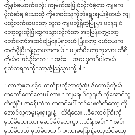
တို့နှစ်ယောက်စလုံး ကျမကိုအပြိုင်လိုက်ခဲ့တာ ကျမက
ပိုက်ဆံချမ်းသာတဲ့ ကိုအောင်သူကိုဘဲရွေးချယ်ခဲ့တယ် ကျ
မတို့လက်ထပ်တော့ သူက ကျမတို့ရှိတဲ့မြို့မှာ မနေချင်
တော့ဘူးဆိုပြီးထွက်သွားလိုက်တာ အခုပြန်တွေ့တော့
တော်တော်အဆင်ပြေနေပုံရတယ် ပြီးတော့ ငယ်ငယ်က
ထက်ပိုပြီးခန့်ညားလာတယ် ” မမှတ်မိတော့ဘူးလား သီရိ
ကိုယ်မောင်ခိုင်လေ ” ” အင်း …အင်း မှတ်မိပါတယ်
ရုတ်တရက်ဆိုတော့အံ့သြသွားလို့ပါ “။
” လာအုံးဟ နင့်ယောင်္ကျားကိုလာတွဲအုံး ဒီကောင့်ကိုယ်
ကတော်တော်လေးပါလား ” ကျမရယ်သူရယ် ကိုအောင်သူ
ကိုတွဲပြီး အခန်းထဲက ကုတင်ပေါ် တင်ပေးလိုက်တော့ ကို
အောင်သူကမူးမူးရူးရူးနဲ့ ” သီရိလေး…ဒီကောင်ကြီးကို
မှတ်မိသေးလား မောင်ခိုင်လေကွာ…သီရိ.အင်း” ” အင်း
မှတ်မိတယ် မှတ်မိတယ ် စကားမပြောနဲ့တော့အိပ်တော့