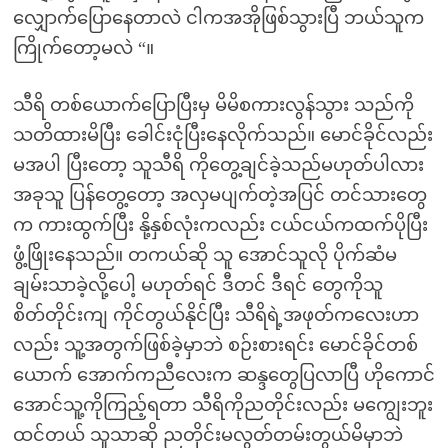
လျှောက်ပြောနေတာလဲ ငါကအအိုဖြစ်သွားပြီ ဘယ်သူက
ကြိုက်တော့မလဲ “။
သီရိ တစ်ယောက်ပြောပြီးမှ မိမိစကားလွန်သွား သည်ကို
သတိထားမိပြီး ခေါင်းငုံပြီးနေလိုက်သည်။ မောင်ခိုင်လည်း
မအပါ ပြီးတော့ သူသီရိ ကိုတွေ့ချင်ခဲ့သည်မဟုတ်ပါလား
အခုသူ ပြန်တွေ့တော့ အလှမပျက်တဲ့အပြင် တင်သားတွေ
က ကားထွက်ပြီး နို့နှစ်လုံးကလည်း ငယ်ငယ်ကထက်ပိုပြီး
ဖွံ့ဖြိုးနေသည်။ တကယ်ဆို သူ အောင်သူလို ပိုက်ဆံမ
ချမ်းသာခဲ့လို့ပေါ့ မဟုတ်ရင် ဒီတင် ဒီရင် တွေကိုသူ
စိတ်တိုင်းကျ ကိုင်တွယ်နိုင်ပြီး သီရိရဲ့အဖုတ်ကလေးဟာ
လည်း သူ့အတွက်ဖြစ်ခဲ့မှာဘဲ စဉ်းစားရင်း မောင်ခိုင်တစ်
ယောက် အောက်ကညီလေးက ဆန္ဒတွေပြလာပြီ ဟိုကောင်
အောင်သူ့ကိုကြည့်ရတာ သီရိကိုညတိုင်းလည်း မကျွေးဘူး
ထင်တယ် သူသာဆို ညတိုင်းမလွတ်တမ်းတွယ်မိမှာဘဲ