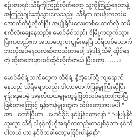
စဉ်းစားရင်းသီရိကိုကြည့်လိုက်တော့ သူ့ကိုကြည့်နေတာနဲ့
အကြည့်ချင်းဆုံသွားလေသည်။ သီရိက ကမန်းကတမ်း
အောက်ကိုငုံ့လိုက်ပြီး အပျိုရိုင်းလေးတစ်ယောက်လို ထမီ
စကိုလုံးချေနေသည်။ မောင်ခိုင်လည်း ဒီမြို့ကထွက်သွား
ပြိးကတည်းက အထာတွေကကျွမ်းနေပြီ သီရိတစ်ယောက်
ဘာလိုအပ်နေသလဲဆိုတာသိတာပေါ့ အဲ့ဒါနဲ့ သီရိ ထိုင်နေ
တဲ့ ဆိုဖာဘေးနားဝင်ထိုင်လိုက်တယ် ပြီးတော့……..။
မောင်ခိုင်ရဲ့လက်တွေက သီရိရဲ့ နို့အုံပေါ်သို့ ကျရောက်
နေသည် သီရိခမျာလည်း ဒါဟာဖောက်ပြန်မွုကြီးဆိုပြီး
ရုန်းနေပေမဲ့ အခုလိုယုယမွုတွေနဲ့ပြတ်လပ်နေတာကြာပြီ
ဖြစ်တာကြောင့် ရုန်းကန်မွုတွေက သိပ်တော့အားမပါ ”
အာ…တော်ပြီဟာ…မောင်ခိုင် နင်ပြန်တော့နော် ” “မပြန်နိုင်
ဘူးကွာ သီရိ ငါနင့်ကိုဟိုအရင်ကတည်းကချစ်ခဲ့တာ နင်သိ
ပါတယ် ဟာ နင်ဒီတခါတော့မငြင်းပါနဲ့နော်”