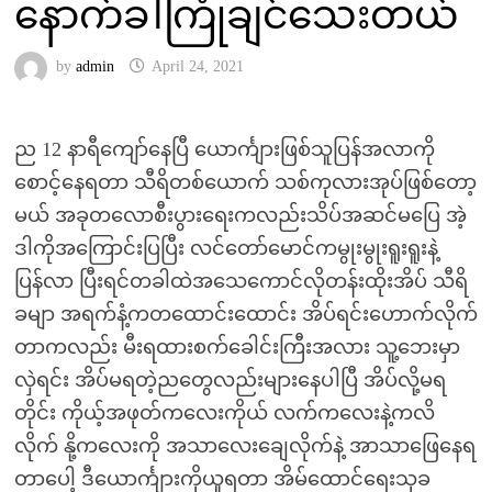
နောက်ခါကြုံချင်သေးတယ်
by
admin
April 24, 2021
ည 12 နာရီကျော်နေပြီ ယောင်္ကျားဖြစ်သူပြန်အလာကို
စောင့်နေရတာ သီရိတစ်ယောက် သစ်ကုလားအုပ်ဖြစ်တော့
မယ် အခုတလောစီးပွားရေးကလည်းသိပ်အဆင်မပြေ အဲ့
ဒါကိုအကြောင်းပြပြီး လင်တော်မောင်ကမွုးမွုးရူးရူးနဲ့
ပြန်လာ ပြီးရင်တခါထဲအသေကောင်လိုတန်းထိုးအိပ် သီရိ
ခမျာ အရက်နံ့ကတထောင်းထောင်း အိပ်ရင်းဟောက်လိုက်
တာကလည်း မီးရထားစက်ခေါင်းကြီးအလား သူ့ဘေးမှာ
လှဲရင်း အိပ်မရတဲ့ညတွေလည်းများနေပါပြီ အိပ်လို့မရ
တိုင်း ကိုယ့်အဖုတ်ကလေးကိုယ် လက်ကလေးနဲ့ကလိ
လိုက် နို့ကလေးကို အသာလေးချေလိုက်နဲ့ အာသာဖြေနေရ
တာပေါ့ ဒီယောင်္ကျားကိုယူရတာ အိမ်ထောင်ရေးသုခ