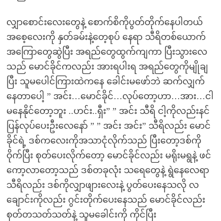
လျှာစောင်းလေးတွေနဲ့ စောက်စိကိုပွတ်တိုက်နေပါတယ်
အစေ့လေးကို နှတ်ခမ်းနဲ့တေ့စုပ် နေရာ သီရိတစ်ယောက်
အကြောတွေဆွဲပြီး အရည်တွေထွက်ကျကာ ပြီးသွားလေ
သည် မောင်ခိုင်ကလည်း အားရပါးရ အရည်တွေကိုမျိုချ
ပြီး သူမပေါင်ကြားထဲကနေ ခေါင်းမဖော်ဘဲ ဆက်လျှက်
နေတာပေါ့ ” အင်း…မောင်ခိုင်…လုပ်တော့ဟာ…အား…ငါ
မနေနိုင်တော့ဘူး ..ဟင်း..ရှီး” ” အင်း သီရိ ငါ့ကိုလည်းနင်
ပြန်လုပ်ပေးဦးလေနော် ” ” အင်း အင်း” သီရိလည်း မောင်
ခိုင်ရဲ့ ဒစ်ကလေးကိုအသာငုံလိုက်သည် ပြီးတော့ဒစ်ကို
ဝိုက်ပြီး စုတ်ပေးလိုက်တော့ မောင်ခိုင်လည်း မရိုးမရွနဲ့ ဖင်
ကော့လာတော့သည် ဒစ်တခုလုံး သရေတွေနဲ့ ရွဲနေလေရာ
သီရိလည်း ဒစ်ကိုလျှာဖျားလေးနဲ့ ပွတ်ပေးနေသလို လ
ချောင်းကိုလည်း ဂွင်းတိုက်ပေးနေသည် မောင်ခိုင်လည်း
စုတ်တသတ်သတ်နဲ့ သူမခေါင်းကို ကိုင်ပြီး