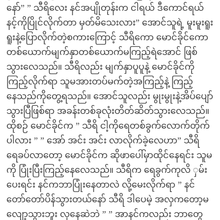
နော်” ” သီရိလေး နင်အပျိုတုန်းက ငါရယ် ဒီကောင်ရယ်
နင့်ကိုပြိုင်လိုက်တာ မှတ်မိသေးလား” အောင်သူရဲ့ မူးမူးရူး
ရူးနဲ့ပြောလိုက်တဲ့စကားကြောင့် သီရိကော မောင်ခိုင်ကော
တစ်ယောက်မျက်နှာတစ်ယောက်မကြည့်ရဲအောင် ဖြစ်
သွားလေသည်။ သီရိလည်း မျက်နှာပူပူနဲ့ မောင်ခိုင်ကို
ကြည့်လိုက်ရာ သူမအားတပ်မက်တဲ့အကြည့်နဲ့ ကြည့်
နေသည်ကိုတွေ့ရသည်။ အောင်သူလည်း မွုးမွုးနဲ့အိပ်ပျော်
သွားပြီဖြစ်ရာ အခန်းတစ်ခုလုံးတိတ်ဆိတ်သွားလေသည်။
ထိုစဉ် မောင်ခိုင်က ” သီရိ ငါ့ကိုရေတစ်ခွက်လောက်တိုက်
ပါလား ” ” အော် အင်း အင်း လာလိုက်ခဲ့လေဟာ” သီရိ
ရေခပ်လာတော့ မောင်ခိုင်က ဆိုဖာပေါ်မှာထိုင်နေရင်း သူမ
ကို ပြုံးပြီးကြည့်နေလေသည်။ သီရိက ရေခွက်ကုလိ ှမ်း
ပေးရင်း နင်ကဘာပြုံးနေတာလဲ လို့မေးလိုက်ရာ ” နင်
တော်တော်ပိန်သွားတယ်နော် သီရိ ဒါပေမဲ့ အလှကတော့မ
လျော့သွားဘူး လှနေဆဲဘဲ ” ” အာနင်ကလည်း ဘာတွေ