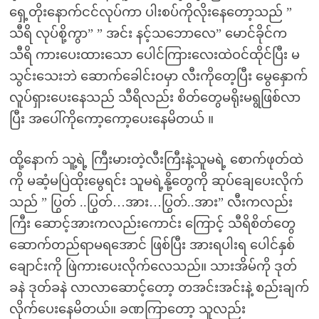
ရှေ့တိုးနောက်ငင်လုပ်ကာ ပါးစပ်ကိုလိုးနေတော့သည် ”
သီရိ လုပ်စို့ကွာ” ” အင်း နင့်သဘောလေ” မောင်ခိုင်က
သီရိ ကားပေးထားသော ပေါင်ကြားလေးထဲဝင်ထိုင်ပြီး မ
သွင်းသေးဘဲ ဆောက်ခေါင်းဝမှာ လီးကိုတေ့ပြီး မွေနှောက်
လူပ်ရှားပေးနေသည် သီရိလည်း စိတ်တွေမရိုးမရွဖြစ်လာ
ပြီး အပေါ်ကိုကော့ကော့ပေးနေမိတယ် ။
ထို့နောက် သူ့ရဲ့ ကြီးမားတဲ့လီးကြီးနဲ့သူမရဲ့ စောက်ဖုတ်ထဲ
ကို မဆံ့မပြဲထိုးမွေရင်း သူမရဲ့နို့တွေကို ဆုပ်ချေပေးလိုက်
သည် ” ပြွတ် ..ပြွတ်…အား…ပြွတ်..အား” လီးကလည်း
ကြီး ဆောင့်အားကလည်းကောင်း ကြောင့် သီရိစိတ်တွေ
ဆောက်တည်ရာမရအောင် ဖြစ်ပြီး အားရပါးရ ပေါင်နှစ်
ချောင်းကို ဖြဲကားပေးလိုက်လေသည်။ သားအိမ်ကို ဒုတ်
ခနဲ ဒုတ်ခနဲ လာလာဆောင့်တော့ တအင်းအင်းနဲ့ စည်းချက်
လိုက်ပေးနေမိတယ်။ ခဏကြာတော့ သူလည်း