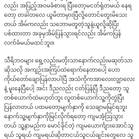
လည်း အပြည့်အဝမခံစားရ ပြီးတော့မငတ်ရုံတမယ် နေရ
တော့ တခါတလေ ယူမိတာမှားပြီလို့တောင်တွေးမိသေး
တယ် အိမ်ကလည်း သဘောမတူတဲ့သူနဲ့ယူလို့ဆိုပြီး
ပစ်ထားတာ အခုမှအိမ်ပြန်သွားရင်လည်း အိမ်ကပြန်
လက်ခံမယ်မထင်ဘူး။
သီရိဘဝများ ရှေ့လည်းမတိုးသာနောက်လည်းမဆုတ်သာ
ဆိုသလို အကျဉ်းအကြပ်ထဲရောက်နေတာပေါ့ ဟော
ကိုယ်တော်ချောပြန်လာပါပြီ အသံကိုကအာလေးလျှာလေး
နဲ့ မူးနေပြီပေါ့ အင်း ဒီညလည်း ငတ်ပြန်ပြီ ဒီညတော့ သူ
တစ်ယောက်ထဲမဟုတ်ဘူး လူတစ်ယောက်သူ့ကိုတွဲပြီး
ပြန်လာတယ် ပထမတော့မျက်နှာကို သေချာမမြင်ရဘူး
နောက်သူ့မျက်နှာကိုမြင်လိုက်ရတော့ ကျမအံ့သြသွား
တယ် သူ့နာမည်က မောင်ခိုင်တဲ့ ကျမယောင်္ကျားအောင်သူ
ရယ် သူရယ် ကျမရယ်ဆိုတာငယ်သူငယ်ချင်းတွေလေ သူ