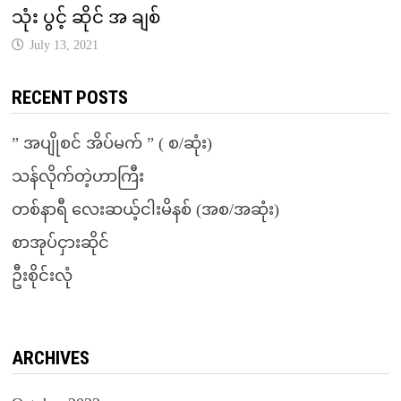
သုံး ပွင့် ဆိုင် အ ချစ်
July 13, 2021
RECENT POSTS
” အပျိုစင် အိပ်မက် ” ( စ/ဆုံး)
သန်လိုက်တဲ့ဟာကြီး
တစ်နာရီ လေးဆယ့်ငါးမိနစ် (အစ/အဆုံး)
စာအုပ်ငှားဆိုင်
ဦးစိုင်းလုံ
ARCHIVES