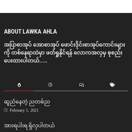
ABOUT LAWKA AHLA
အပြာစာအုပ် အောစာအုပ် ဖောင်းဒိုင်းစာအုပ်ကောင်းများ
ကို တစ်နေရာထဲမှာ ဖတ်ရှုနိုင်ရန် လောကအလှမှ စုစည်း
ပေးထားပါတယ်…..
ဆူညံနေတဲ့ ညတစ်ည
February 1, 2021
အားရပါးရ ရှိလှပါတယ်