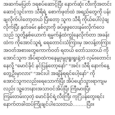
အဆက်မပြတ် ဒရစပ်ဆောင့်ပြီး နောက်ဆုံး လီးကိုအတင်း
ဆောင့်သွင်းကာ သီရိရဲ့ စောက်ဖုတ်ထဲ အရည်တွေကို ပန်း
ချလိုက်ပါတော့တယ် ပြီးတော့ သူက သီရိ ကိုယ်ပေါ်လှဲချ
လိုက်ပြီး နှတ်ခမ်း နှစ်လွာကို ခပ်ဖွဖွလေးနမ်းလိုက်လေ
သည် သူတို့နှစ်ယောက် ရမ္မက်နွံထဲကျွံနေလိုက်တာ အခန်း
ထဲက ကိုအောင်သူရဲ့ ရေတောင်းသံကြားမှ အလန့်တကြား
အဝတ်အစားတွေကောက်ဝတ် ရတယ် တော်သးတယ် ကို
အောင်သူက အိပ်ရာထဲကနေမွုးမွုးရူးရူးနဲ့ဘဲ လှမ်းတောင်း
နေလို့ “မောင်ခိုင် နင်ပြန်တော့နော်” “အင်း သီရိ နောက်နေ့
တွေ့ဦးမှာလား” “အင်းပါ အချိန်ရရင်ပေါ့နော်” ကို
အောင်သူကလည်းရေသောက်ပြီး အိပ်ပျော်သွားရာကျမ
လည်း သူ့ဘေးနားအသာဝင်အိပ်ပြီး ကြီးမားပြီး
ကြမ်းတမ်းလှတဲ့ မောင်ခိုင်ရဲ့လီးကြီး ကုြိပန်တွေးရင်း
နောက်တခါထပ်ကြုံချင်ပါသေးတယ်………ပြီး။