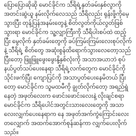
ပြောပြောဆိုဆို မောင်ခိုင်က သီရိရဲ့နှတ်ခမ်းနှစ်လွာကို
အတင်းဆွဲယူ နမ်းလိုက်လေသည် သီရိလည်း ရုန်းဖို့ကိုမေ့
သွားပြီး တုန့်ပြန်အနမ်းတွေနဲ့ စိတ်လွတ်ကိုယ်လွတ်ဖြစ်
သွားရာ မောင်ခိုင်က သူ့လျှာကြီးကို သီရိပါးစပ်ထဲ ထည့်
ပြီး မွေလိုက် နှတ်ခမ်းတွေကို ခပ်ကြမ်းကြမ်းလေးစုပ်လိုက်
နဲ့ သီရိရဲ့ စိတ်တွေ အဆုံးစွန်ထိရောက်သွားလေတော့သည်
ပြီးတော့ ဖြူဖြူဖွေးဖွေးနို့နှစ်လုံးကို အသာအယာဘဲ စုပ်
နယ်ပွတ်သပ်ပေးနေရာ သီရိရဲ့လက်တွေက မောင်ခိုင်ကို
သိုင်းဖက်ပြီး ကျောပြင်ကို အသာပွတ်ပေးနေမိတယ် ပြီး
တော့ မောင်ခိုင်က သူမထမီကို ချွတ်လိုက်တော့ အရည်ရွဲ
နေတဲ့ အဖုတ်လေးက ဖောင်းဖောင်းလေးနဲ့ လိုးချင်စရာ
မောင်ခိုင်က သီရိပေါင်အတွင်းသားလေးတွေကို အသာ
လေးလျှက်ပေးနေရာက နေ အဖုတ်အက်ကွဲကြောင်းလေး
တလျှောက် အထက်အောက်စုန်ဆန်ကာ လျှက်ပေးလိုက်
သည်။