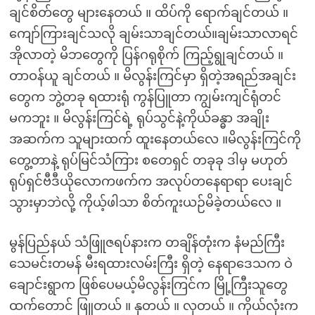
ချင်စိတ်တွေ များနေတယ် ။ ထိပ်ကို ရောက်ချင်တယ် ။
ကျော်ကြားချင်သလို ချမ်းသာချင်တယ်။ချမ်းသာလာရင်
အိုလာတဲ့ မိဘတွေကို ပြန်ဂရုစိုက် ကြည့်ရွုချင်တယ် ။
တာဝန်ယူ ချင်တယ် ။ မိလွန်းကြင်မှာ ရှိတဲ့အရည်အချင်း
တွေက ဘွဲ့တခု ရထားရုံ ကွန်ပြူတာ ကျွမ်းကျင်ရုံတင်
မကဘူး ။ မိလွန်းကြင်ရဲ့ ရုပ်သွင်နဲ့ကိုယ်ခန္ဓာ အချိုး
အဆက်က သူများထက် ထူးနေတယ်လေ ။မိလွန်းကြင်ကို
တွေ့တာနဲ့ ရုပ်မြင်သံကြား စတေရှင် တခုခု ဒါမှ မဟုတ်
ရုပ်ရှင်ဗီဒီယိုလောကဖက်က အလုပ်တနေရာရာ ပေးချင်
သွားမှာဘဲလို့ ကိုယ့်ဖါသာ စိတ်ကူးယဉ်မိခဲ့တယ်လေ ။
မွန်ပြည်နယ် သံဖြူဇရပ်နားက တချိန်တုံးက နံမည်ကြီး
သေမင်းတမန် မီးရထားလမ်းကြီး ရှိတဲ့ နေရာဒေသက ဝဲ
ချောင်းရွာက ဖြစ်ပေမယ့်မိလွန်းကြင်က မြို့ကြီးသူတွေ
ထက်တောင် ဖြူတယ် ။ နုတယ် ။ လှတယ် ။ ကိုယ်လုံးက