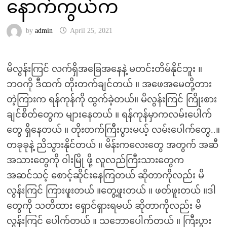
နောက်ကွယ်က
by
admin
April 25, 2021
မိလွန်းကြင် လက်ရှိအခြေအနေနဲ့ မတင်းတိမ်နိုင်ဘူး ။
ဘဝကို ဒီထက် တိုးတက်ချင်တယ် ။ အဖေအမေတို့တား
တဲ့ကြားက ရန်ကုန်ကို ထွက်ခဲ့တယ်။ မိလွန်းကြင် ကြိုးစား
ချင်စိတ်တွေက များနေတယ် ။ ရန်ကုန်မှာကလမ်းပေါက်
တွေ ရှိနေတယ် ။ တိုးတက်ကြီးပွားမယ့် လမ်းပေါက်တွေ..။
တခုခုနဲ့ ညိသွားနိုင်တယ် ။ မိန်းကလေးတွေ အတွက် အဆီ
အသားတွေကို ဝါးမြို ဖို့ လူလည်ကြီးသားတွေက
အဆင်သင့် စောင့်ဆိုင်းနေကြတယ် ဆိုတာကိုလည်း မိ
လွန်းကြင် ကြားဖူးတယ် ။တွေ့ဖူးတယ် ။ ဖတ်ဖူးတယ် ။ဒါ
တွေကို သတိထား ရှောင်ရှားရမယ် ဆိုတာကိုလည်း မိ
လွန်းကြင် ပေါက်တယ် ။ သဘောပေါက်တယ် ။ ကြီးပွား