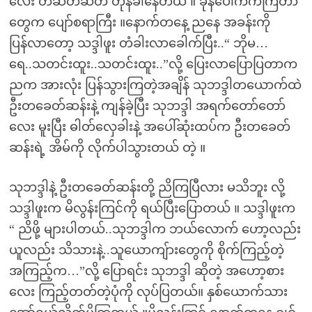
လေး တဆတ်ဆတ် တုန်ခါနေတယ် ။ ခုန်ပေါက်ကကြတာ
တွေက ပျော်စရာကြီး ။နောက်တနေ့ ညနေ အခန်းကို
ပြန်လာတော့ သဒ္ဒါဖူး တံခါးလာခေါက်ပြီး..“ ဘိုမ…
ရေ..သတင်းထူး..သတင်းထူး..”လို့ ပြေးလာပြောပြတာက
ညက အားလုံး ပြန်သွားကြတဲ့အချိန် သုဘဒ္ဒါတယောက်ထဲ
ဦးတခေတ်ဆန်းနဲ့ ကျန်ခဲ့ပြီး သုဘဒ္ဒါ အရက်တော်တော်
လေး မူးပြီး ဓါတ်လှေခါးနဲ့ အပေါ်ဆုံးထပ်က ဦးတခေတ်
ဆန်းရဲ့ အိမ်ကို လိုက်ပါသွားတယ် တဲ့ ။
သုဘဒ္ဒါနဲ့ ဦးတခေတ်ဆန်းတို့ ညိကြပြီလား မသိဘူး လို့
သဒ္ဒါဖူးက မိလွန်းကြင်ကို ရယ်ပြီးပြောတယ် ။ သဒ္ဒါဖူးက
“ ညိဖို့ များပါတယ်..သုဘဒ္ဒါက ဘယ်လောက် ဟော့လည်း
ယူလည်း သိသားနဲ့..သူယောကျ်ားတွေကို စိုက်ကြည့်တဲ့
အကြည့်က…”လို့ ပြောရင်း သုဘဒ္ဒါ ဆိုတဲ့ အဟော့စား
လေး ကြည့်တတ်တဲ့ပုံကို လုပ်ပြတယ်။ နှစ်ယောက်သား