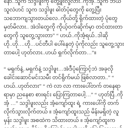
နော်..သူက သဒ္ဒါဖူးကို တွေ့ဖူးလို့လား..ကိုအံ့..သူက ဘယ်
သူလဲဟင် သူက သဒ္ဒါဖူး ဓါတ်ပုံတွေကို တွေ့ပြီး
သဘောကျသွားတယ်လေ..ကိုယ်တို့ ရိုက်ထားတဲ့ ပုံတွေ
မှတ်မိလား.. အဲဒါတွေကို ကိုယ့်ဝက်ဆိုက်မှာ တင်ထားတာ
တွေကို သူတွေ့သွားတာ” “ ဟယ်..ကိုအံ့ရယ်..ဒါဆို
ဟို..ဟို….ဟို…ပင်တီပါ ပေါ်နေတဲ့ ပုံကိုလည်း သူတွေ့သွား
တာပေါ့ ဟုတ်လား..ဟယ် ရှက်လိုက်တာ…”။
“ မရှက်နဲ့..မရှက်နဲ့ သဒ္ဒါဖူး…အဲဒီပုံကြောင့်ဘဲ အခုလို
ခေါင်းဆောင်မင်းသမီး တင်ရိုက်မယ် ဖြစ်လာတာ..” “
ဟယ်..ဟုတ်လား” “ ကဲ လာ လာ ကားပေါ်တက် တနေရာ
ရာမှာ ညနေစာ စားရင်း ပြောကြတာပေါ့…” “ ဟုတ်ပြီ..ကို
အံ့ …” သဒ္ဒါဖူးလည်း အံ့ကျော်ထူး ရဲ့ ကားပေါ်ကို တက်
လိုက်သွားလိုက်တယ် ။ အံ့ကျော်ထူးသည် မိန်းမရှိတဲ့ လူ
မှန်း သဒ္ဒါဖူး အစထဲက သိထားတယ် ။ အံ့ကျော်ထူးက