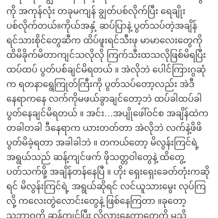
ကို အကုန်လုံး တခုမကျန် ချွတ်ပစ်လိုက်ပြီး ရေချိုး
ပစ်လိုက်တယ်။ကိုယ်အနှံ့ ဆပ်ပြာနဲ့ ပွတ်သပ်တဲ့အချိန်
ရင်သားစိုင်တွေဆီက ထိပ်ဖူးရင်သီးဖု မာမာလေးတွေကို
ထိမိခိုက်မိတာကျင်သလိုလို ကြက်သီးထသလိုဖြစ်မိရပြီး
ထပ်ထပ် ပွတ်ပစ်ချင်မိရတယ် ။ အဲလိုဘဲ ပေါင်ကြားဂွဆုံ
က ရတနာရွေကြုတ်ကြီးကို ပွတ်သပ်တော့လည်း အဲဒီ
နေရာကနေ လက်ကိုမဖယ်ခွာချင်တော့ဘဲ ထပ်ခါထပ်ခါ
ပွတ်နေချင်မိရတယ် ။ အင်း…အပျိုဖေါ်ဝင်စ အချိန်ထဲက
တခါတခါ ဒီနေရာက ယားတတ်တာ အဲလိုဘဲ လက်နဲ့ဖိဖိ
ပွတ်မိခဲ့ရတာ အခါခါဘဲ ။ တကယ်တော့ မိလွန်းကြင်ရဲ့
အရွယ်သည် ဆန့်ကျင်ဖက် ဖိုသတ္တဝါတွေနဲ့ ထိတွေ့
ပတ်သက်ဖို့ အချိန်တန်နေပြီ ။ ဟိုး ရှေးရှေးခေတ်တုံးကဆို
ရင် မိလွန်းကြင်ရဲ့ အရွယ်ဆိုရင် လင်ယူသားမွေး လုပ်ကြ
လို့ ကလေးတွဲလောင်းတွေနဲ့ ဖြစ်နေကြတာ ။ခုတော့
သဘာဝကို ဆန့်ကျင်ပြီး လိုလားနေတာတွေကို မသိ