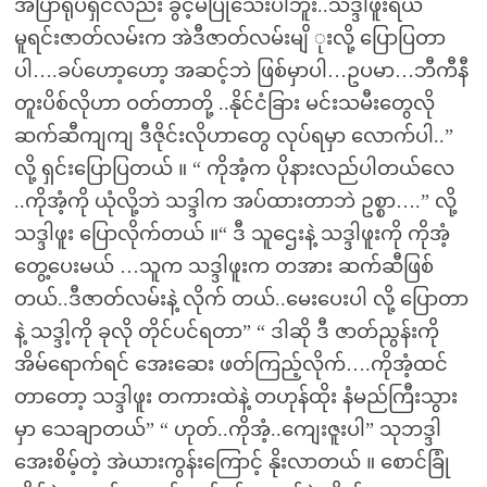
အပြာရုပ်ရှင်လည်း ခွင့်မပြုသေးပါဘူး..သဒ္ဒါဖူးရယ်
မူရင်းဇာတ်လမ်းက အဲဒီဇာတ်လမ်းမျိ ုးလို့ ပြောပြတာ
ပါ….ခပ်ဟော့ဟော့ အဆင့်ဘဲ ဖြစ်မှာပါ…ဥပမာ…ဘီကီနီ
တူးပိစ်လိုဟာ ဝတ်တာတို့ ..နိုင်ငံခြား မင်းသမီးတွေလို
ဆက်ဆီကျကျ ဒီဇိုင်းလိုဟာတွေ လုပ်ရမှာ လောက်ပါ..”
လို့ ရှင်းပြောပြတယ် ။ “ ကိုအံ့က ပိုနားလည်ပါတယ်လေ
..ကိုအံ့ကို ယုံလို့ဘဲ သဒ္ဒါက အပ်ထားတာဘဲ ဥစ္စာ….” လို့
သဒ္ဒါဖူး ပြောလိုက်တယ် ။“ ဒီ သူဌေးနဲ့ သဒ္ဒါဖူးကို ကိုအံ့
တွေ့ပေးမယ် …သူက သဒ္ဒါဖူးက တအား ဆက်ဆီဖြစ်
တယ်..ဒီဇာတ်လမ်းနဲ့ လိုက် တယ်..မေးပေးပါ လို့ ပြောတာ
နဲ့ သဒ္ဒါ့ကို ခုလို တိုင်ပင်ရတာ” “ ဒါဆို ဒီ ဇာတ်ညွန်းကို
အိမ်ရောက်ရင် အေးဆေး ဖတ်ကြည့်လိုက်….ကိုအံ့ထင်
တာတော့ သဒ္ဒါဖူး တကားထဲနဲ့ တဟုန်ထိုး နံမည်ကြီးသွား
မှာ သေချာတယ်” “ ဟုတ်..ကိုအံ့..ကျေးဇူးပါ” သုဘဒ္ဒါ
အေးစိမ့်တဲ့ အဲယားကွန်းကြောင့် နိုးလာတယ် ။ စောင်ခြုံ