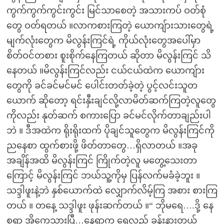
ကွက်ကွက်ကွင်းကွင်း မြင်သာစေတဲ့ အသားကပ် ဝတ်စုံ
တွေ ဝတ်ရတယ် ။လာကစားကြတဲ့ ယောကျ်ားသားတွေရဲ့
မျက်လုံးတွေက မိလွန်းကြင်ရဲ့ ကိုယ်လုံးတွေအပေါ်မှာ
စိတ်ဝင်တစား စူးစိုက်နေကြတယ် ဆိုတာ မိလွန်းကြင် သိ
နေတယ် ။မိလွန်းကြင်လည်း ငယ်ငယ်ထဲက ယောကျ်ား
တွေကို ခင်ခင်မင်မင် ပေါင်းတတ်ခဲ့တဲ့ ပွင့်လင်းသူတ
ယောက် ဆိုတော့ ရင်းနှီးချင်လို့လာမိတ်ဆက်ကြတဲ့လူတွေ
ကိုလည်း နုတ်ဆက် စကားပြော ခင်မင်လိုက်တာချည်းပါ
ဘဲ ။ ဒီအထဲက ရိုးရိုးထက် ပိုချင်သူတွေက မိလွန်းကြင်ကို
ညနေစာ ထွက်စားဖို့ ဖိတ်တာတွေ…ရှိလာတယ် ။အခု
အချိန်အထိ မိလွန်းကြင် ကြိုက်တဲ့လူ မတွေ့သေးတာ
ကြောင့် မိလွန်းကြင် ဘယ်သူ့ကိုမှ ပြန်လက်မခံခဲ့ဘူး ။
သဒ္ဒါဖူးနဲ့ဘဲ နှစ်ယောက်ထဲ လျှောက်လိမ့်ကြ အစား စားကြ
တယ် ။ တနေ့ သဒ္ဒါဖူး ဖုန်းဆက်တယ် ။“ ဘိုမရေ….ဒို့ နေ
စရာ အိုကေသွားပြီ…နေရာက ရေလည် ခန်းနားတယ်