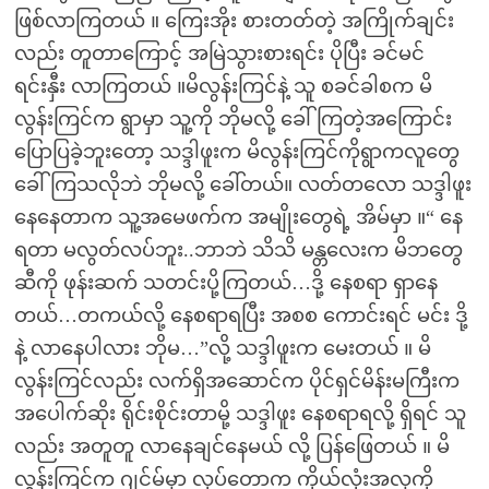
ဖြစ်လာကြတယ် ။ ကြေးအိုး စားတတ်တဲ့ အကြိုက်ချင်း
လည်း တူတာကြောင့် အမြဲသွားစားရင်း ပိုပြီး ခင်မင်
ရင်းနှီး လာကြတယ် ။မိလွန်းကြင်နဲ့ သူ စခင်ခါစက မိ
လွန်းကြင်က ရွာမှာ သူ့ကို ဘိုမလို့ ခေါ်ကြတဲ့အကြောင်း
ပြောပြခဲ့ဘူးတော့ သဒ္ဒါဖူးက မိလွန်းကြင်ကိုရွာကလူတွေ
ခေါ်ကြသလိုဘဲ ဘိုမလို့ ခေါ်တယ်။ လတ်တလော သဒ္ဒါဖူး
နေနေတာက သူ့အမေဖက်က အမျိုးတွေရဲ့ အိမ်မှာ ။“ နေ
ရတာ မလွတ်လပ်ဘူး..ဘာဘဲ သိသိ မန္တလေးက မိဘတွေ
ဆီကို ဖုန်းဆက် သတင်းပို့ကြတယ်…ဒို့ နေစရာ ရှာနေ
တယ်…တကယ်လို့ နေစရာရပြီး အစစ ကောင်းရင် မင်း ဒို့
နဲ့ လာနေပါလား ဘိုမ…”လို့ သဒ္ဒါဖူးက မေးတယ် ။ မိ
လွန်းကြင်လည်း လက်ရှိအဆောင်က ပိုင်ရှင်မိန်းမကြီးက
အပေါက်ဆိုး ရိုင်းစိုင်းတာမို့ သဒ္ဒါဖူး နေစရာရလို့ ရှိရင် သူ
လည်း အတူတူ လာနေချင်နေမယ် လို့ ပြန်ဖြေတယ် ။ မိ
လွန်းကြင်က ဂျင်မ်မှာ လုပ်တောက ကိုယ်လုံးအလှကို