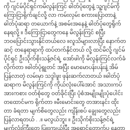
ကို ဂျင်မ်ပိုင်ရှင်ကမိလွန်းကြင် ဓါတ်ပုံတွေနဲ့ သူ့ဂျင်မ်ကို
ကြောငြာရိုက်ချင်လို့ လာ ကမ်းလှမ်း စကားပြောတာနဲ့
ဓါတ်ပုံဆရာ တယောက်နဲ့ အစမ်းအနေနဲ့ ဓါတ်ပုံတွေရိုက်
နေရလို့ ။ ဒီကြောငြာတွေကနေ မိလွန်းကြင် စပြီး
ဘဝပြောင်းသွားနိုင်တယ်လေ ။လူသိများလာပြီး နောက်တ
ဆင့် တနေရာရာကို ထပ်တက်နိုင်တယ် လို့ ထင်မိလို့ ဂျင်မ်
ပိုင်ရှင် ဦးသိုက်စိုးသန့်ဇင်ရဲ့ အော်ဖါကို မိလွန်းကြင်လက်ခံ
လိုက်တာ ။ဓါတ်ပုံရွုတင် အပြီး မောမောပန်းပန်းနဲ့ အိမ်
ပြန်လာတဲ့ လမ်းမှာ သဒ္ဒါဖူး ဖုန်းဆက်လာတယ် ။ဓါတ်ပုံ
ဆရာက မိလွန်းကြင်ကို ကိုယ်လုံးပေါ်အောင် အသားကပ်
အားကစား ဝတ်စုံတွေ ဝတ်ခိုင်းပြီး ပုံစံအမျိုးမျိုးပုံပေါင်း
တထောင်မက ရိုက်တာ ။မီးမောင်းတွေ တအားနင်း ထိုး
တာ ခံရတာ မျက်စိတွေလည်း ကျိန်းစပ် ချွေးတွေလည်း
ပြန်လာရတယ် . .။ မလွယ်ဘူး ။ ဦးသိုက်စိုးသန့်ဇင်ရဲ့
မျက်လုံးကြီးတွေ ပြူးကျယ်ပြီး အရောင်တောက်ပ နေတာ