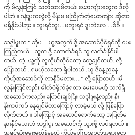
ကို မိလွန်းကြင် သတိထားမိတယ်။ယောကျ်ားတွေက ဒီလို
ပါဘဲ ။ ဂန်ဒူးကလွဲလို့ မိန်းမ မကြိုက်တဲ့ယောကျ်ား ဆိုတာ
မရှိနိုင်ပါဘူး ။ ဘူးရင်ဘူး…မဘူးရင် ဒူးဘဲလေ …ခိခိ ။
သဒ္ဒါဖူးက “ ဘိုမ….ယူ့အတွက် ဒို့ အဆောင်ပိုင်ရှင်ကို မေး
ကြည့်တယ်…သူက ဒို့ ထောက်ခံရင် သူ လက်ခံနိုင်ပါ
တယ်..တဲ့..ယူ့ကို လူကိုယ်တိုင်တော့ တွေ့ချင်တယ်..လို့
ပြောတယ် ..ရမယ့်သဘော ရှိပါတယ်..ယူ ဒီနေ့ညနေ
ကိုယ့်အဆောင်ကို လာနိုင်မလား….” လို့ ပြောတယ် ။မိ
လွန်းကြင်လည်း ဓါတ်ပုံရိုက်ခဲ့ရတာ မေးပေမယ့် လက်ရှိ
အဆောင်ကလည်း ပြောင်းချင်ပြီး သဒ္ဒါဖူးနဲ့လည်း နီး
နီးကပ်ကပ် နေချင်မိတာကြောင့် လာခဲ့မယ် လို့ ပြန်ပြော
လိုက်တယ် ။ ဒါကြောင့် အဆောင်ရောက်တော့ အပြတ်မ
နားနိုင်သေးဘဲ သဒ္ဒါဖူး အဆောင်ကို သွားဖို့ လုပ်ရတယ် ။
အရင်ဆုံးချွေးစော်နံနေတဲ့ ကိုယ်ပေါ်ကအဝတ်အစားတွေ