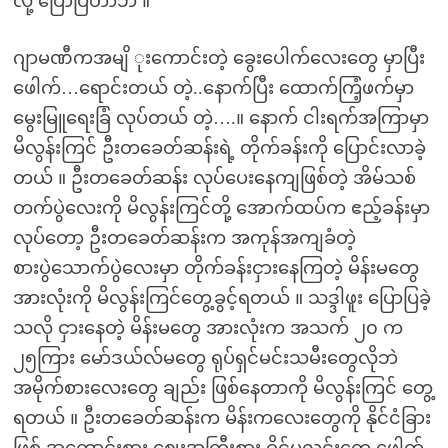
လို့ ပြောပြတာဘဲ ။
ဂျာမဏီကအမျိ ုးကောင်းတဲ့ ခွေးပေါက်လေးတွေ မှာပြီး
ဖေါက်…ရောင်းတယ် တဲ့..နောက်ပြီး ထောက်ကြံ့ဖက်မှာ
မွေးမြူရေးခြံ လုပ်တယ် တဲ့….။ နောက် ငါးရက်အကြာမှာ
မိလွန်းကြင် ဦးတခေတ်ဆန်းရဲ့ တိုက်ခန်းကို ပြောင်းလာခဲ့
တယ် ။ ဦးတခေတ်ဆန်း လုပ်ပေးနေကျဖြစ်တဲ့ အိမ်သစ်
တက်ပွဲလေးကို မိလွန်းကြင်တို့ အောက်ထပ်က ဧည့်ခန်းမှာ
လုပ်တော့ ဦးတခေတ်ဆန်းက အကုန်အကျခံတဲ့
စားပွဲသောက်ပွဲလေးမှာ တိုက်ခန်းငှားနေကြတဲ့ မိန်းမတွေ
အားလုံးကို မိလွန်းကြင်တွေ့ခွင့်ရတယ် ။ သဒ္ဒါဖူး ပြောပြခဲ့
သလို ငှားနေတဲ့ မိန်းမတွေ အားလုံးက အသက် ၂၀ က
၂၅ကြား မော်ဒယ်လ်မတွေ ရုပ်ရှင်မင်းသမီးတွေလိုဘဲ
အမိုက်စားလေးတွေ ချည်း ဖြစ်နေတာကို မိလွန်းကြင် တွေ့
ရတယ် ။ ဦးတခေတ်ဆန်းက မိန်းကလေးတွေကို နိုင်ငံခြား