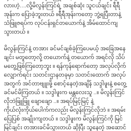
လားဟဲ့….လို့မိလွန်းကြင်ရဲ့ အချစ်ဆုံး သူငယ်ချင်း ရီရီ
အုန်းက ပြောခဲ့ဘူးတယ် ။ရီရီအုန်းကတော့ ဘွဲ့ရပြီးတာနဲ့
သံဖြူဇရပ်က လုပ်ငန်းရှင်တယောက်နဲ့ အိမ်ထောင်ကျ
သွားတယ် ။
မိလွန်းကြင်နဲ့ တအား ခင်မင်ချစ်ခဲ့ကြပေမယ့် အခြေအနေ
ချင်း မတူတော့လို့ တယောက်နဲ့ တယောက် အရင်လို သိပ်
မတွေ့ဖြစ်ကြတော့ဘူး ။ ရန်ကုန်ရောက်တော့ အလုပ်လိုက်
လျှောက်ရင်း သတင်းဌာနတခုမှာ သတင်းထောက် အလုပ်
အတွက် အင်တာဗျူးဖို့ စောင့်နေတဲ့အချိန် သဒ္ဒါဖူးနဲ့ စတွေ့
ခင်မင်မိကြတယ် ။ သဒ္ဒါဖူးက မန္တလေးသူ ..။ မိလွန်းကြင်
လိုဘဲဖြူဖြူ ချောချော ..။ အရပ်မြင့်မြင့် နဲ့
ကိုယ်လုံးကိုယ်ပေါက်ကလည်း မိလွန်းကြင်လိုဘဲ ။ အရမ်း
ပြေပြစ် အချိုးကျတယ် ။ သဒ္ဒါဖူးက မိလွန်းကြင်ကို မြင်
မြင်ချင်း တအားခင်မိသွားတယ် ဆိုပြီး သူနေတဲ့ အဆောင်