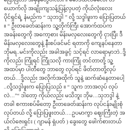
ယောက်လို အချိုးကျသန့်ပြန့်လှပတဲ့ ကိုယ်လုံးလေး
ပိုင်ရှင်ရဲ့ နံမည်က “ သုဘဒ္ဒါ ” လို့ သဒ္ဒါဖူးက ပြောပြတယ်
။ “ ဦးတခေတ်ဆန်းက သူ့တိုက်ကြီး အောက်ထပ်က
အခန်းတွေကို အကော့စား မိန်းမလှလေးတွေကို ငှားပြီး ဒီ
မိန်းမလှလေးတွေနဲ့ နီးစပ်ခင်မင် ရတာကို ကျေနပ်နေတာ
ဘိုမရ..မင်းကိုလည်း အခါအခွင့် သင့်ရင် လာရောမှာဘဲ..ဒို့
ကိုလည်း ကြုံရင် ကြုံသလို ကားကြုံ တင်တာတို့ သူ့
အထပ်မှာ ပါတီတွေ ဘာတွေ လုပ်ရင် ဖိတ်တာတို့လုပ်
တယ်…ဒို့လည်း အလိုက်အထိုက် သူနဲ့ ဆက်ဆံနေတာပေါ့
..လို့သဒ္ဒါဖူးက ပြောပြသည် ။ “ သူက ဘာအလုပ် လုပ်
လဲ…”“ ဒါတော့ ကိုယ်လည်း မသိဘူး ဘိုမ…သုဘဒ္ဒါ နဲ့
တခါ စကားစပ်မိတော့ ဦးတခေတ်ဆန်းက လုပ်ငန်းမျိုးစုံ
လုပ်တယ် လို့ ပြောပြဖူးတယ်….ဥပမာကွာ ဈေးကြီးတဲ့ အ
ယ်လ်ဇေးရှင်း ( ဂျာမန် ရှဲပတ် ) ခွေးတွေ ဖေါက်စားတယ်