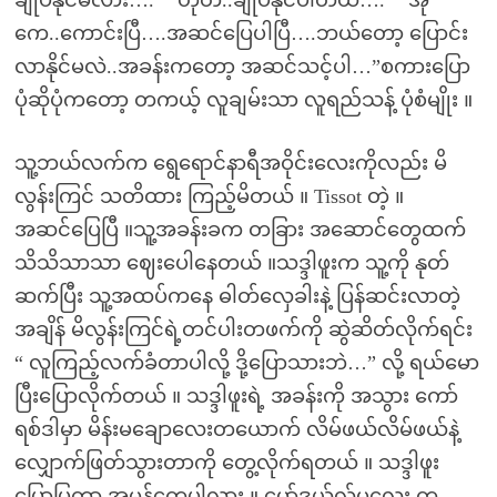
ချုပ်နိုင်မလား….”“ ဟုတ်..ချုပ်နိုင်ပါတယ်….”“ အို
ကေ..ကောင်းပြီ….အဆင်ပြေပါပြီ….ဘယ်တော့ ပြောင်း
လာနိုင်မလဲ..အခန်းကတော့ အဆင်သင့်ပါ…”စကားပြော
ပုံဆိုပုံကတော့ တကယ့် လူချမ်းသာ လူရည်သန့် ပုံစံမျိုး ။
သူ့ဘယ်လက်က ရွေရောင်နာရီအဝိုင်းလေးကိုလည်း မိ
လွန်းကြင် သတိထား ကြည့်မိတယ် ။ Tissot တဲ့ ။
အဆင်ပြေပြီ ။သူ့အခန်းခက တခြား အဆောင်တွေထက်
သိသိသာသာ ဈေးပေါနေတယ် ။သဒ္ဒါဖူးက သူ့ကို နုတ်
ဆက်ပြီး သူ့အထပ်ကနေ ဓါတ်လှေခါးနဲ့ ပြန်ဆင်းလာတဲ့
အချိန် မိလွန်းကြင်ရဲ့တင်ပါးတဖက်ကို ဆွဲဆိတ်လိုက်ရင်း
“ လူကြည့်လက်ခံတာပါလို့ ဒို့ပြောသားဘဲ…” လို့ ရယ်မော
ပြီးပြောလိုက်တယ် ။ သဒ္ဒါဖူးရဲ့ အခန်းကို အသွား ကော်
ရစ်ဒါမှာ မိန်းမချောလေးတယောက် လိမ်ဖယ်လိမ်ဖယ်နဲ့
လျှောက်ဖြတ်သွားတာကို တွေ့လိုက်ရတယ် ။ သဒ္ဒါဖူး
ပြောပြတာ အမှန်တွေပါလား ။ မော်ဒယ်လ်မလေး တ