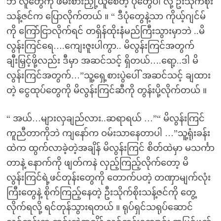
ဘဲ လူတွေကို ဖမ်းစားညှို့ယူစေတဲ့ ပုံတွေပါ လို့ ဦးသိုက်စိုး
သန့်ဇင်က ပြောလိုက်တယ် ။ “ ဒီပုံတွေနဲ့သာ ကိုယ့်ဂျင်မ်
ကို ကြော်ငြာလိုက်ရင် တရှိန်ထိုးနံမည်ကြီးသွားမှာဘဲ ..မိ
လွန်းကြင်ရေ….ကျေးဇူးပါကွာ.. မိလွန်းကြင်အတွက်
ချီးမြှင့်ဖို့လည်း ဒီမှာ အဆင်သင့် ရှိတယ်….ရော့..ဒါ မိ
လွန်းကြင်အတွက်…”သူ့ရှေ့စားပွဲပေါ် အဆင်သင့် ချထား
တဲ့ ငွေထုပ်တွေကို မိလွန်းကြင်ဆီကို တွန်းပို့လိုက်တယ် ။
“ အယ်…များလှချည်လား..ဆရာရယ် …”“ မိလွန်းကြင်
ကူညီတာကိုဘဲ ကျနော်က ဝမ်းသာနေတာပါ …”သူ့ရုံးခန်း
ထဲက ထွက်လာခဲ့တဲ့အချိန် မိလွန်းကြင် စိတ်ထဲမှာ မသင်္ကာ
တာနဲ့ နောက်ကို ဖျတ်ကနဲ လှည့်ကြည့်လိုက်တော့ မိ
လွန်းကြင်ရဲ့ဖင်တုန်းတွေကို တောက်ပတဲ့ တဏှာမျက်လုံး
ကြီးတွေနဲ့ စိုက်ကြည့်နေတဲ့ ဦးသိုက်စိုးသန့်ဇင်ကို တွေ့
လိုက်ရလို့ ရင်တုန်သွားရတယ် ။ ရုပ်ရှင်သရုပ်ဆောင်