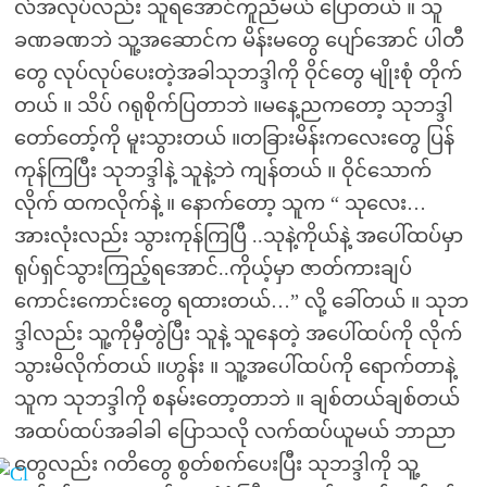
လ်အလုပ်လည်း သူရအောင်ကူညီမယ် ပြောတယ် ။ သူ
ခဏခဏဘဲ သူ့အဆောင်က မိန်းမတွေ ပျော်အောင် ပါတီ
တွေ လုပ်လုပ်ပေးတဲ့အခါသုဘဒ္ဒါကို ဝိုင်တွေ မျိုးစုံ တိုက်
တယ် ။ သိပ် ဂရုစိုက်ပြတာဘဲ ။မနေ့ညကတော့ သုဘဒ္ဒါ
တော်တော့်ကို မူးသွားတယ် ။တခြားမိန်းကလေးတွေ ပြန်
ကုန်ကြပြီး သုဘဒ္ဒါနဲ့ သူနဲ့ဘဲ ကျန်တယ် ။ ဝိုင်သောက်
လိုက် ထကလိုက်နဲ့ ။ နောက်တော့ သူက “ သုလေး…
အားလုံးလည်း သွားကုန်ကြပြီ ..သုနဲ့ကိုယ်နဲ့ အပေါ်ထပ်မှာ
ရုပ်ရှင်သွားကြည့်ရအောင်..ကိုယ့်မှာ ဇာတ်ကားချပ်
ကောင်းကောင်းတွေ ရထားတယ်…” လို့ ခေါ်တယ် ။ သုဘ
ဒ္ဒါလည်း သူ့ကိုမှီတွဲပြီး သူနဲ့ သူနေတဲ့ အပေါ်ထပ်ကို လိုက်
သွားမိလိုက်တယ် ။ဟွန်း ။ သူ့အပေါ်ထပ်ကို ရောက်တာနဲ့
သူက သုဘဒ္ဒါကို စနမ်းတော့တာဘဲ ။ ချစ်တယ်ချစ်တယ်
အထပ်ထပ်အခါခါ ပြောသလို လက်ထပ်ယူမယ် ဘာညာ
တွေလည်း ဂတိတွေ စွတ်စက်ပေးပြီး သုဘဒ္ဒါကို သူ့