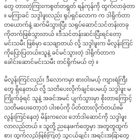
တွေ တားတဲ့ကြားကစွတ်တရွတ် ရန်ကုန်ကို ထွက်လာခဲ့တာ
။ မကြာခင် သဒ္ဒါဖူးလည်း ရုပ်ရှင်လောက က ဒါရိုက်တာ
တယောက်နဲ့ ဆက်မိသွားပြီး သရုပ်ဆောင်သင်တန်းတခု
ကိုတက်ဖြစ်သွားတယ် ။ဒီသင်တန်းဆင်းပြီးရင်တော့
မင်းသမီး ဖြစ်မှာ သေချာတယ် လို့ သဒ္ဒါဖူးက မိလွန်းကြင်
ကိုပြောပြတယ်။သူနဲ့ ခင်မင်သွားတဲ့ ဒါရိုက်တာက
ခေါင်းဆောင်မင်းသမီး တင်ရိုက်မယ် တဲ့ ။
မိလွန်းကြင်လည်း ဒီလောကမှာ စားဝါးမယ့် ကျားရဲကြီး
တွေ ရှိနေတယ် လို့ သတိပေးလိုက်ချင်ပေမယ့် သဒ္ဒါဖူး မ
ကြိုက်ခဲ့ရင် သူနဲ့ အခင်အမင် ပျက်သွားမှာ စိုးတာကြောင့်
သတိမပေးတော့ဘဲ ပါးစပ်ကို ပိတ်ထားလိုက်တယ်။မိ
လွန်းကြင်နေတဲ့ မိန်းကလေး ဘော်ဒါဆောင်ကို သဒ္ဒါဖူး
လာလည်တယ် ။ သူတို့ ညနေဖက်တွေမှာ အတူတူထွက်
စား ထွက်လည်ဖြစ်ကြတဲ့ သူငယ်ချင်း အရင်းအခြာတွေ