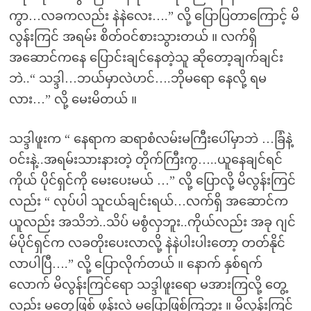
ကွာ…လခကလည်း နဲနဲလေး….” လို့ ပြောပြတာကြောင့် မိ
လွန်းကြင် အရမ်း စိတ်ဝင်စားသွားတယ် ။ လက်ရှိ
အဆောင်ကနေ ပြောင်းချင်နေတဲ့သူ ဆိုတော့ချက်ချင်း
ဘဲ..“ သဒ္ဒါ…ဘယ်မှာလဲဟင်….ဘိုမရော နေလို့ ရမ
လား…” လို့ မေးမိတယ် ။
သဒ္ဒါဖူးက “ နေရာက ဆရာစံလမ်းမကြီးပေါ်မှာဘဲ …ခြံနဲ့
ဝင်းနဲ့..အရမ်းသားနားတဲ့ တိုက်ကြီးကွ…..ယူနေချင်ရင်
ကိုယ် ပိုင်ရှင်ကို မေးပေးမယ် …” လို့ ပြောလို့ မိလွန်းကြင်
လည်း “ လုပ်ပါ သူငယ်ချင်းရယ်…လက်ရှိ အဆောင်က
ယူလည်း အသိဘဲ..သိပ် မစွံလှဘူး..ကိုယ်လည်း အခု ဂျင်
မ်ပိုင်ရှင်က လခတိုးပေးလာလို့ နဲနဲပါးပါးတော့ တတ်နိုင်
လာပါပြီ….” လို့ ပြောလိုက်တယ် ။ နောက် နှစ်ရက်
လောက် မိလွန်းကြင်ရော သဒ္ဒါဖူးရော မအားကြလို့ တွေ့
လည်း မတွေ့ဖြစ် ဖုန်းလဲ မပြောဖြစ်ကြဘူး ။ မိလွန်းကြင်