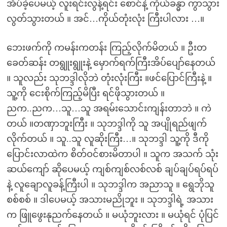
အိပ်ခဲ့ပေမယ့် လူးရင်းလွန့်ရင်း စောင်နဲ့ ကိုယ်ခန္ဓာ ကွာသွား
လွတ်သွားတယ် ။ အင်…ကိုယ်တုံးလုံး ကြီးပါလား …။
ဘေးဖက်ကို ကမန်းကတန်း ကြည့်လိုက်မိတယ် ။ ဦးတ
ခေတ်ဆန်း တရွူးရွူးနဲ့ မှောက်ရက်ကြီးအိပ်ပျော်နေတယ်
။ သူလည်း သုဘဒ္ဒါလိုဘဲ တုံးလုံးကြီး ။ဖင်ပြောင်ကြီးနဲ့ ။
သူ့ကို ငေးစိုက်ကြည့်မိပြီး ရင်ဖိုသွားတယ် ။
ညက..ညက…သူ…သူ အရမ်းသောင်းကျန်းတာဘဲ ။ ကဲ
တယ် ။တဏှာဘူးကြီး ။ သုဘဒ္ဒါကို သူ အပျိုရည်ဖျက်
လိုက်တယ် ။ သူ..သူ လူဆိုးကြီး…။ သုဘဒ္ဒါ သူ့ကို ဒီကို
ပြောင်းလာထဲက စိတ်ဝင်စားမိတာပါ ။ သူက အသက် သုံး
ဆယ်ကျော် ဆိုပေမယ့် ကျစ်ကျစ်လစ်လစ် ချပ်ချပ်ရပ်ရပ်
နဲ့ လူချောလူခန့်ကြီးပါ ။ သုဘဒ္ဒါက အညာသူ ။ ရွေဘိုသူ
စစ်စစ် ။ ဒါပေမယ့် အသားမညိုဘူး ။ သုဘဒ္ဒါရဲ့ အသား
က ဖြူဖွေးနုညက်နေတယ် ။ မယုံဘူးလား ။ မယုံရင် ပုံပြင်