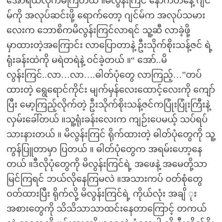
အော်ရယ်လိုက်မိကြတယ် ။မိလွန်းကြင် နောက်တနေ့ ဂျင်
မ်ကို အလုပ်ဆင်းဖို့ ရောက်တော့ ဂျင်မ်က အလုပ်သမား
လေးက ဘောစိကမိလွန်းကြင်လာရင် သူ့ဆီ လာခဲ့ဖို့
မှာထားတဲ့အကြောင်း လာပြောတာနဲ့ ဦးသိုက်စိုးသန့်ဇင် ရဲ့
ရုံးခန်းထဲကို မရဲတရဲနဲ့ ဝင်ခဲ့တယ် ။“ အော်..မိ
လွန်းကြင်..လာ…လာ….ဓါတ်ပုံတွေ လာကြည့်…”တပ်
ထားတဲ့ ရွေရောင်ကိုင်း မျက်မှန်လေးထောင့်လေးကို ကျော်
ပြီး မော့ကြည့်လိုက်တဲ့ ဦးသိုက်စိုးသန့်ဇင်ကပြုံးပြုံးကြီးနဲ့
လှမ်းခေါ်တယ် ။သူ့ရုံးခန်းလေးက ကျဉ်းပေမယ့် သပ်ရပ်
သားနားတယ် ။ မိလွန်းကြင် ရိုက်ထားတဲ့ ဓါတ်ပုံတွေကို သူ့
ကွန်ပြူတာမှာ ပြတယ် ။ ဓါတ်ပုံတွေက အရမ်းဟော့နေ
တယ် ။ဒီလိုပုံတွေကို မိလွန်းကြင်ရဲ့ အဖေနဲ့ အမေတို့သာ
မြင်ကြရင် ဘယ်လိုနေကြမလဲ ။အသားကပ် ဝတ်စုံတွေ
ဝတ်ထားပြီး ရိုက်လို့ မိလွန်းကြင်ရဲ့ ကိုယ်လုံး အချိ ုး
အစားတွေကို သိသိသာသာထင်းနေတာကြောင့် တကယ်