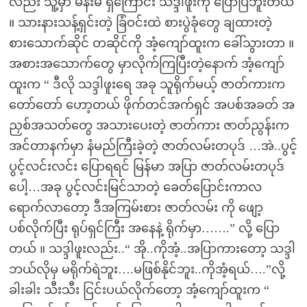
လည်း သူ့မှာ မိန်းမ ရှိကြောင်း သဒ္ဒါဖူးကို ပြောပြဘူးတယ်
။ သားနားသန့်ရှင်းတဲ့ ခြံဝင်းထဲ စားပွဲခုံတွေ ချထားတဲ့
စားသောက်ဆိုင် တဆိုင်ကို အံ့ကျော်ထူးက ခေါ်သွားတာ ။
အစားအသောက်တွေ မှာလိုက်ကြပြီးတဲ့နောက် အံ့ကျော်
ထူးက “ ဒီလို သဒ္ဒါဖူးရေ အခု သူရိုက်မယ့် ဇာတ်ကားက
တော်တော် ဟော့တယ် ဖိုက်တင်အက်ရှင် အပစ်အခတ် အ
ညှစ်အသတ်တွေ အသားပေးတဲ့ ဇာတ်ကား ဇာတ်ညွန်းက
အင်တာနက်မှာ နံမည်ကြီးခဲ့တဲ့ ဇာတ်လမ်းတပုဒ် …အဲ..ပွင့်
ပွင့်လင်းလင်း ပြောရရင် မြန်မာ အပြာ ဇာတ်လမ်းတပုဒ်
ပေါ့…အခု ပွင့်လင်းမြင်သာတဲ့ ခေတ်ပြောင်းကာလ
ရောက်လာတော့ ဒီအကြမ်းစား ဇာတ်လမ်း ကို ဖျော့
ပစ်လိုက်ပြီး ရုပ်ရှင်ကြီး အနေနဲ့ ရိုက်မှာ…….” လို့ ပြော
တယ် ။ သဒ္ဒါဖူးလည်း..“ အို..ကိုအံ့..အပြာကားတော့ သဒ္ဒါ
ဘယ်လိုမှ မရိုက်ရဲဘူး….မဖြစ်နိုင်ဘူး..ကိုအံ့ရယ်….”လို့
ခါးခါး သီးသီး ငြင်းပယ်လိုက်တော့ အံ့ကျော်ထူးက “