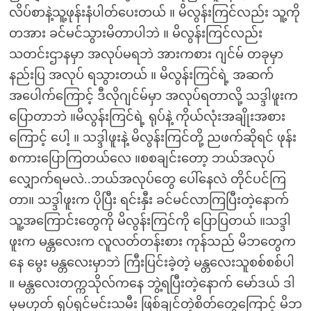
လိပ်စာနဲ့သူ့ဖုန်းနံပါတ်ပေးတယ် ။ မိလွန်းကြင်လည်း သူ့ကို
တအား ခင်မင်သွားမိတာပါဘဲ ။ မိလွန်းကြင်လည်း
သတင်းဌာနမှာ အလုပ်မရဘဲ အားကစား ဂျင်မ် တခုမှာ
နည်းပြ အလုပ် ရသွားတယ် ။ မိလွန်းကြင်ရဲ့ အဆက်
အပေါက်ကြောင့် ဒီလိုဂျင်မ်မှာ အလုပ်ရတာလို့ သဒ္ဒါဖူးက
ပြောတာဘဲ ။မိလွန်းကြင်ရဲ့ ရုပ်နဲ့ ကိုယ်လုံးအချိုးအစား
ကြောင့် ပေါ့ ။ သဒ္ဒါဖူးနဲ့ မိလွန်းကြင်တို့ ညဖက်ဆိုရင် ဖုန်း
စကားပြောကြတယ်လေ ။စစချင်းတော့ ဘယ်အလုပ်
လျှောက်ရမလဲ..ဘယ်အလုပ်တွေ ပေါ်နေလဲ တိုင်ပင်ကြ
တာ။ သဒ္ဒါဖူးက ပိုပြီး ရင်းနှီး ခင်မင်လာကြပြီးတဲ့နောက်
သူ့အကြောင်းတွေကို မိလွန်းကြင်ကို ပြောပြတယ် ။သဒ္ဒါ
ဖူးက မန္တလေးက လူလတ်တန်းစား ကုန်သည် မိဘတွေက
နေ မွေး မန္တလေးမှာဘဲ ကြီးပြင်းခဲ့တဲ့ မန္တလေးသူစစ်စစ်ပါ
။ မန္တလေးတက္ကသိုလ်ကနေ ဘွဲ့ရပြီးတဲ့နောက် မော်ဒယ် ဒါ
မှမဟုတ် ရုပ်ရှင်မင်းသမီး ဖြစ်ချင်တဲ့စိတ်တွေကြောင့် မိဘ