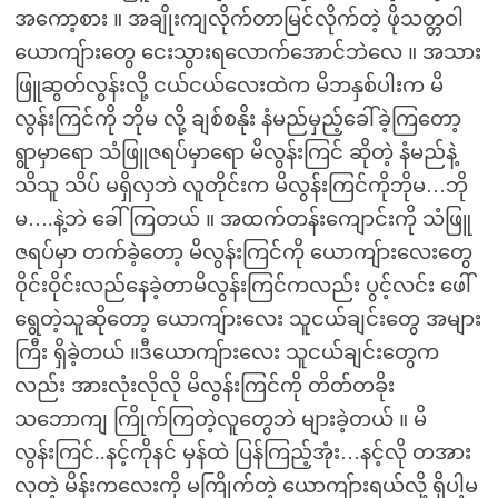
အကော့စား ။ အချိုးကျလိုက်တာမြင်လိုက်တဲ့ ဖိုသတ္တဝါ
ယောကျ်ားတွေ ငေးသွားရလောက်အောင်ဘဲလေ ။ အသား
ဖြူဆွတ်လွန်းလို့ ငယ်ငယ်လေးထဲက မိဘနှစ်ပါးက မိ
လွန်းကြင်ကို ဘိုမ လို့ ချစ်စနိုး နံမည်မှည့်ခေါ်ခဲ့ကြတော့
ရွာမှာရော သံဖြူဇရပ်မှာရော မိလွန်းကြင် ဆိုတဲ့ နံမည်နဲ့
သိသူ သိပ် မရှိလှဘဲ လူတိုင်းက မိလွန်းကြင်ကိုဘိုမ…ဘို
မ….နဲ့ဘဲ ခေါ်ကြတယ် ။ အထက်တန်းကျောင်းကို သံဖြူ
ဇရပ်မှာ တက်ခဲ့တော့ မိလွန်းကြင်ကို ယောကျ်ားလေးတွေ
ဝိုင်းဝိုင်းလည်နေခဲ့တာမိလွန်းကြင်ကလည်း ပွင့်လင်း ဖေါ်
ရွေတဲ့သူဆိုတော့ ယောကျ်ားလေး သူငယ်ချင်းတွေ အများ
ကြီး ရှိခဲ့တယ် ။ဒီယောကျ်ားလေး သူငယ်ချင်းတွေက
လည်း အားလုံးလိုလို မိလွန်းကြင်ကို တိတ်တခိုး
သဘောကျ ကြိုက်ကြတဲ့လူတွေဘဲ များခဲ့တယ် ။ မိ
လွန်းကြင်..နင့်ကိုနင် မှန်ထဲ ပြန်ကြည့်အုံး…နင့်လို တအား
လှတဲ့ မိန်းကလေးကို မကြိုက်တဲ့ ယောကျ်ားရယ်လို့ ရှိပါ့မ