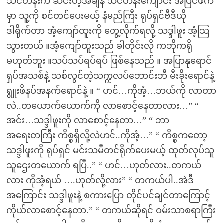
သင်တန်းက ဆင်းတဲ့အချိန် သင်တန်းကျောင်း အပြင်ဖက်
မှာ သူ့ကို စင်တင်ပေးမယ့် နံမည်ကြီး ရုပ်ရှင်ဗီဒီယို
ဒါရိုက်တာ အံ့ကျော်ထူးကို တွေ့လိုက်ရလို့ သဒ္ဒါဖူး အံ့သြ
သွားတယ် ။အံ့ကျော်ထူးသည် ခါတိုင်းလို ကဘိုကရို
မဟုတ်ဘူး ။သပ်သပ်ရပ်ရပ် ဖြစ်နေသည် ။ အပြာနုရောင်
ရှပ်အသစ်နဲ့ သစ်လွင်တဲ့သက္ကလပ်ဘောင်းဘီ မီးခိုးရောင်နဲ့
ရွူးဖိနပ်အနက်ရောင်နဲ့ ။ “ ဟင်…ကိုအံ့…ဘယ်ကို လာတာ
လဲ..တယောက်ယောက်ကို လာစောင့်နေတာလား…” “
အင်း…သဒ္ဒါဖူးကို လာစောင့်နေတာ…” “ ဘာ
အရေးတကြီး ကိစ္စရှိလို့လဲဟင်..ကိုအံ့…” “ ကိစ္စကတော့
သဒ္ဒါဖူးကို ရုပ်ရှင် မင်းသမီတင်ရိုက်ပေးမယ့် ထုတ်လုပ်သူ
သူဌေးတယောက် ရပြီ..” “ ဟင်…ဟုတ်လား..တကယ်
လား ကိုအံ့ရယ် ….ဟုတ်လို့လား” “ တကယ်ပါ..အဲဒီ
အကြောင်း သဒ္ဒါဖူးနဲ့ စကားပြော တိုင်ပင်ချင်တာကြောင့်
ကိုယ်လာစောင့်နေတာ.” “ တကယ်ဆိုရင် ဝမ်းသာစရာကြီး