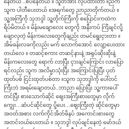
နေတယ် ..စပ်နေတယ် ။ သူတအား လုပ်ထားတာ ။ညက
သူက ပါတီပေးတယ် ။အရက်တွေ ညာညာတိုက်တယ် ။
သူ့အကြံကို သုဘဒ္ဒါ သူ့တိုက်ကြီးကို စပြောင်းကထဲက
ရိပ်မိတယ် ။ မိန်းမချောလေး တွေကို အနီးကပ် ကြံချင်လို့
ချောလှတဲ့ မိန်းကလေးတွေကိုချည်း တမင်ရွေးငှားတာ ။
အိမ်ခန်းလခကိုလည်း မက် လောက်အောင် လျော့ပေးထား
တယ်လေ ။ တဆင့်စကား တဆင့်နားနဲ့ အရုပ်ဆိုးဆိုးနဲ့
မိန်းကလေးတွေ ရောက် လာပြီး ငှားချင်ကြောင်း လာပြော
ရင်လည်း သူက အလိမ္မာသုံးပြီး အကြောင်းပြပြီး ပုတ်
ထုတ်ပစ် ငြင်းထုတ်ပစ်တာ ။သူက သုဘဒ္ဒါကို ပေါ်တင်
ကြီးဘဲ အရမ်းချောတယ်..ဘာညာ ပြောပြီး သူ့ကားပေါ်
တင်ပြီး စားသောက်ဆိုင် ဈေးအကြီးစားတွေမှာ လိုက်
ကျွေး…ဆံပင်ဆိုင်တွေ ပို့ပေး…ဈေးကြီးတဲ့ ဆိုင်တွေမှာ
အဝတ်အစား လက်ကိုင်အိတ်ဖိနပ် အကောင်းစားတွေ
အတင်းဝယ်ပေးတယ် ။ သုဘဒ္ဒါ လုပ်ချင်နေတဲ့ မော်ဒယ်