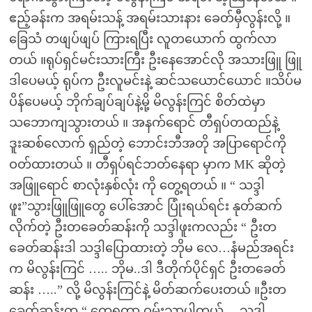
ဧည့်ခန်းက အရမ်းသန့် အရမ်းသားနား ခေတ်မှီလွန်းလို့ ။
ခြေသံ တဖျပ်ဖျပ် ကြားရပြီး လူတယောက် ထွက်လာ
တယ် ။ရုပ်ရှင်မင်းသားကြီး ဦးနေအောင်လို အသားဖြူ ဖြူ
ဒါပေမယ့် ရုပ်က ဦးလူမင်းနဲ့ ဆင်သယောင်ယောင် ။သိပ်မ
ပိန်ပေမယ့် ဘိုက်ချပ်ချပ်နဲ့မို့ မိလွန်းကြင် စိတ်ထဲမှာ
သဘောကျသွားတယ် ။ အနက်ရောင် တီရှပ်တထည်နဲ့
ဒူးဆစ်လောက် ရှည်တဲ့ ဘောင်းဘီအတို အပြာရောင်ကို
ဝတ်ထားတယ် ။ တီရှပ်ရင်ဘတ်နေရာ မှာက MK ဆိုတဲ့
အဖြူရောင် စာလုံးနှစ်လုံး ကို တွေ့ရတယ် ။ “ သဒ္ဒါ
ဖူး”သွားဖြူဖြူတွေ ပေါ်အောင် ပြုံးရယ်ရင်း နုတ်ဆက်
လိုက်တဲ့ ဦးတခေတ်ဆန်းကို သဒ္ဒါဖူးကလည်း “ ဦးတ
ခေတ်ဆန်းဒါ သဒ္ဒါပြောထားတဲ့ ဘိုမ လေ…နံမည်အရင်း
က မိလွန်းကြင် ….. ဘိုမ..ဒါ ဒီတိုက်ပိုင်ရှင် ဦးတခေတ်
ဆန်း …..” လို့ မိလွန်းကြင်နဲ့ မိတ်ဆက်ပေးတယ် ။ဦးတ
ခေတ်ဆန်းက “ တွေ့ရတာ ဝမ်းသာပါတယ်….သဒ္ဒါ့