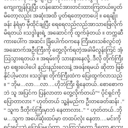
ကျေးကျွန်ပြုပြီး ဟန်ဆောင်အားတင်းထားကြတယ်။ပွတ်
မိတော့လည်း အဆုံးအထိ ပွတ်ရတော့တာပေါ့ ။ ရေချိုး
ခန်း နံရံမှာ မှီထိုင်ချပြီး ရေရေလည်လည်အာသာဖြေလိုက်
မိရတယ် ။သဒ္ဒါဖူးရဲ့ အဆောင်ကို ထွက်ခဲ့တယ် ။ တက္ကဆီ
ကားပေါ်က အဆင်း ခြံပေါက်ဝကနေ ကြီးမားသစ်လွင်တဲ့
အဆောက်အဦးကြီးကို တွေ့လိုက်ရတဲ့အခါမိလွန်းကြင် အံ့
သြသွားရတယ် ။ အရမ်းကို သားနားနေလို့..ဒီလို တိုက်ကြီး
မှာ ဈေးပေါပေါ နည်းနည်းလေးနဲ့ အခန်းရမယ် ဆိုတာ ဖြစ်
နိုင်ပါ့မလား ။သဒ္ဒါဖူး တိုက်ကြီးထဲက ပြေးထွက်လာသည်
။ “ ဘိုမ…လာ….လာ….ဟိုဘဲကြီး ရှိနေတယ်..စောစောက
ဘဲ သူ အပြင်က ပြန်လာတာ တွေ့လိုက်တယ်”“ ပိုင်ရှင်ကို
ပြောတာလား “ ဟုတ်တယ် သူ့နံမည်က ဦးတခေတ်ဆန်း .”
“ သူက ဒီတိုက်ကြီးမှာဘဲ နေတာလား..” “ ဟုတ်တယ်..ဘို
မ…သူက အပေါ်ဆုံးထပ်မှာ တထပ်လုံး နေတာ….မင်းကို
ရှင်းရှင်းဘဲ ပြောပြမယ်ကွာ..သူ့ကြည့်ရတာ ဒို့တော့ နှာဘူး