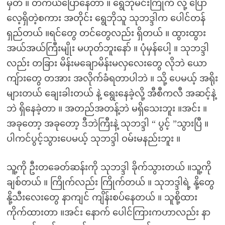
မှတ် ။ တကယ်ပြောနေတာ ။ ရွေဘိုမင်းကြိုက် လို့ ပြော
လေ့ရှိတဲ့စကား အတိုင်း ရွေဘိုသူ သုဘဒ္ဒါက ပေါင်တန်
ရှည်တယ် ။ရင်တွေ တင်တွေလည်း ရှိတယ် ။ ထွားထွား
အယ်အယ်ကြီးမျိုး မဟုတ်ဘူးနော် ။ ပုံမှန်ပေါ့ ။ သုဘဒ္ဒါ
လည်း တခြား မိန်းမချောမိန်းမလှလေးတွေ လိုဘဲ ယော
ကျ်ားတွေ တအား အလိုက်ခံရတာပါဘဲ ။ သို့ ပေမယ့် အရိုး
များတယ် ချေးခါးတယ် နဲ့ ရွေးနေခဲ့လို့ အီစီကလီ အဆင့်နဲ့
ဘဲ ရှိနေခဲ့တာ ။ အတည်အတန့်ဘဲ မရှိသေးဘူး ။အင်း ။
အခုတော့ အခုတော့ ဒီဘဲကြီးနဲ့ သုဘဒ္ဒါ “ ပွင့် ”သွားပြီ ။
ပါကင်ပွင့်သွားပေမယ့် သုဘဒ္ဒါ ဝမ်းမနည်းဘူး ။
သူ့ကို ဦးတခေတ်ဆန်းကို သုဘဒ္ဒါ ခိုက်သွားတယ် ။သူ့ကို
ချစ်တယ် ။ ကြိုက်လည်း ကြိုက်တယ် ။ သုဘဒ္ဒါရဲ့ နို့တွေ
နို့သီးလေးတွေ နာကျင် ကျိန်းစပ်နေတယ် ။ သူစို့ထား
ကိုက်ထားတာ ။အင်း နောက် ပေါင်ကြားကဟာလည်း နာ