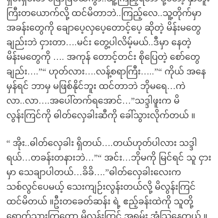
ကြီးတယောက်လို့ ထင်မိတာဘဲ..ကြည့်လေ..သူ့တိုက်မှာ
အခန်းတွေကို ချောပေ့လှပေ့တောင့်ပေ့ ဆိုတဲ့ မိန်းမတွေ
ချည်းဘဲ ငှားတာ….မင်း တွေ့ပါလိမ့်မယ်..ဒီမှာ နေတဲ့
မိန်းမတွေကို …. အကုန် တောင့်တင်း စိုပြေတဲ့ စော်တွေ
ချည်း….”“ ဟုတ်လား….လန့်စရာကြီး…..”“ ကိုယ် အနေ
မှန်ရင် ဘာမှ မဖြစ်နိုင်ဘူး ထင်တာဘဲ ဘိုမရေ…ကဲ
လာ..လာ….အပေါ်တက်ရအောင်…”သဒ္ဒါဖူးက မိ
လွန်းကြင်ကို ဓါတ်လှေခါးဆီကို ခေါ်သွားလိုက်တယ် ။
“ အိုး..ဓါတ်လှေခါး ရှိတယ်….တယ်ဟုတ်ပါလား သဒ္ဒါ
ရယ်…တခန်းတနားဘဲ…”“ အင်း…ဘိုမကို မြင်ရင် သူ ငှား
မှာ သေချာပါတယ်…ခိခိ….”ဓါတ်လှေခါးလေးက
သစ်လွင်ပေမယ့် သေးကျဉ်းလွန်းတယ်လို့ မိလွန်းကြင်
ထင်မိတယ် ။ဦးတခေတ်ဆန်း ရဲ့ ဧည့်ခန်းထဲကို သူတို့
ရောက်သွားကြတော့ မိလွန်းကြင် အရမ်း အံ့သြနေတယ် ။