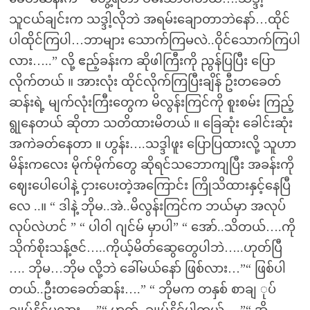
သူငယ်ချင်းက သဒ္ဒါ့လိုဘဲ အရမ်းချောတာဘဲနော်…ထိုင်
ပါထိုင်ကြပါ…ဘာများ သောက်ကြမလဲ..ဝိုင်သောက်ကြပါ
လား…..” လို့ ဧည့်ခန်းက ဆိုဖါကြီးကို ညွန်ပြပြီး ပြော
လိုက်တယ် ။ အားလုံး ထိုင်လိုက်ကြပြီးချိန် ဦးတခေတ်
ဆန်းရဲ့ မျက်လုံးကြီးတွေက မိလွန်းကြင်ကို စူးစမ်း ကြည့်
ရွုနေတယ် ဆိုတာ သတိထားမိတယ် ။ ခြေဆုံး ခေါင်းဆုံး
အကဲခတ်နေတာ ။ ဟွန်း….သဒ္ဒါဖူး ပြောပြထားလို့ သူဟာ
မိန်းကလေး မိုက်မိုက်တွေ ဆိုရင်သဘောကျပြီး အခန်းကို
ဈေးပေါပေါနဲ့ ငှားပေးတဲ့အကြောင်း ကြိုသိထားနှင့်နေပြီ
လေ ..။ “ ဒါနဲ့ ဘိုမ..အဲ..မိလွန်းကြင်က ဘယ်မှာ အလုပ်
လုပ်လဲဟင် ” “ ပါဝါ ဂျင်မ် မှာပါ” “ အော်..သိတယ်….ကို
သိုက်စိုးသန့်ဇင်…..ကိုယ့်မိတ်ဆွေတွေပါဘဲ…..ဟုတ်ပြီ
…. ဘိုမ…ဘိုမ လို့ဘဲ ခေါ်မယ်နော် ဖြစ်လား…”“ ဖြစ်ပါ
တယ်..ဦးတခေတ်ဆန်း….” “ ဘိုမက တနှစ် စာချ ုပ်