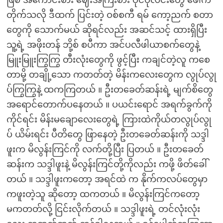
ဖြစ် အကောင်းစား ဈေးအကြီးစား ဝိုင်ပုလင်းတွေ ဖေါက်
တိုက်သလို ဒီထက် ပြင်းတဲ့ ဝစ်စကီ ရမ် ကော့ညက် စတာ
တွေကို သောက်မယ် ဆိုရင်လည်း အဆင်သင့် ထားရှိပြီး
သူ့ရဲ့ အဖိုးတန် ဘို့စ် စပီကာ အင်ပလီဖါယာစက်တွေနဲ့
မြူးမြူးကြွကြွ တီးလုံးတွေကို ဖွင့်ပြီး ကချင်တဲ့လူ ကစေ
တာမို့ တချို့သော ကတတ်တဲ့ မိန်းကလေးတွေက လွုပ်လွု
ပ်ကြွကြွနဲ့ ထကကြတယ် ။ ဦးတခေတ်ဆန်းရဲ့ မျက်စိတွေ
အရောင်တောက်ပနေတယ် ။ ပယင်းရောင် အရက်ခွက်ကို
ကိုင်ရင်း မိန်းမချောလေးတွေရဲ့ ကြားထဲကိုယ်တလွုပ်လွု
ပ် ယိမ်းရင်း ပီတိတွေ ဖြာနေတဲ့ ဦးတခေတ်ဆန်းကို သဒ္ဒါ
ဖူးက မိလွန်းကြင်ကို လက်တို့ပြီး ပြတယ် ။ ဦးတခေတ်
ဆန်းက သဒ္ဒါဖူးနဲ့ မိလွန်းကြင်တို့ကိုလည်း ကဖို့ ဖိတ်ခေါ်
တယ် ။ သဒ္ဒါဖူးကတော့ အရင်ထဲ က နိုက်ကလပ်တွေမှာ
ကဖူးတဲ့သူ ဆိုတော့ ထကတယ် ။ မိလွန်းကြင်ကတော့
မကတတ်လို့ ငြင်းလိုက်တယ် ။ သဒ္ဒါဖူးရဲ့ တင်လုံးလုံး