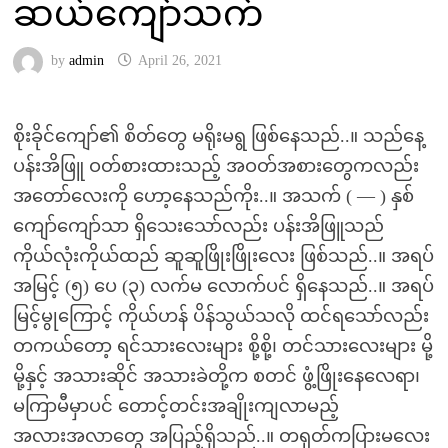
ဆယ်ကျော်သက်
by
admin
April 26, 2021
စိုးခိုင်ကျော်၏ စိတ်တွေ မရိုးမရွ ဖြစ်နေသည်..။ သည်နေ့
ပန်းအိဖြူ ဝတ်စားထားသည့် အဝတ်အစားတွေကလည်း
အတော်လေးကို ဟော့နေသည်ကိုး..။ အသက် ( — ) နှစ်
ကျော်ကျော်သာ ရှိသေးသော်လည်း ပန်းအိဖြူသည်
ကိုယ်လုံးကိုယ်ထည် ဆူဆူဖြိုးဖြိုးလေး ဖြစ်သည်..။ အရပ်
အမြင့် (၅) ပေ (၃) လက်မ လောက်ပင် ရှိနေသည်..။ အရပ်
မြင့်မွုကြောင့် ကိုယ်ဟန် ပိန်သွယ်သလို ထင်ရသော်လည်း
တကယ်တော့ ရင်သားလေးများ စို့စို့၊ တင်သားလေးများ မို့
မို့နှင့် အသားဆိုင် အသားခဲတို့က စတင် ဖွံ့ဖြိုးနေလေရာ၊
မကြာမီမှာပင် တောင့်တင်းအချိုးကျလာမည့်
အလားအလာတွေ အပြည့်ရှိသည်..။ တရုတ်ကပြားမလေး