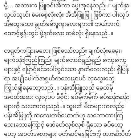
မို့… အသားက ဖြူဝင်းအိကာ ဖွေးအုနေသည်..။ မျက်နှာ
သွယ်သွယ်၊ မေးစေ့လုံးလုံး အိအိဖြူဖြူ ဖြစ်ကာ ပါးလှပ်
အိထွေးသော နွုတ်ခမ်းဖူးဖူးလေးများ၏ ဘယ်ဘက်
ထောင့်စွန်းတွင် မှဲ့နက်လေး တစ်လုံး ရှိနေသည်..။
တရုတ်ကပြားမလေး ဖြစ်သော်လည်း မျက်လုံးမမှေး၊
မျက်ဝန်းကြည်ကြည်၊ မျက်တောင်ရှည်ရှည် ကော့ကော့
များနှင့် ဖြောင့်စင်းပေါ်လွင်သော နှာတံလေးလည်း ရှိပြန်
ရာ အပျိုပေါက်အရွယ်ကလေးမှာပင် လှသွေးတွေ
ကြွယ်၍နေတော့သည်..။ ပန်းအိဖြူသည် ခေတ်မှီ
အဝတ်အစား လှလှပပ ဒီဇိုင်း ခပ်မိုက်မိုက် ခပ်ဆန်းဆန်း
များကို သဘောကျသည်..။ သူမ၏ မိဘများကလည်း
ပန်းအိဖြူကို ကလေးတစ်ယောက်ဟု သဘောထားကြ
သေးသောကြောင့် ဖော်ဖော်လှစ်လှစ် ရှိသော ခပ်ဟော့
ဟော့ အဝတ်အစားများ ဝတ်ဆင်နေခြင်းကို တားဆီးပိတ်