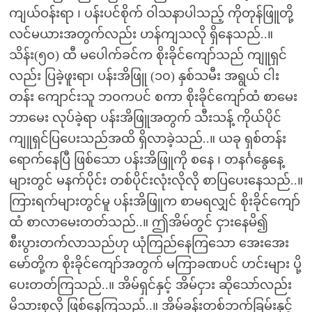
ကျယ်ဝန်းရာ ၊ ပန်းပင်စိုက် ဝါသနာပါသည့် ကိုတုန်ဖြူတို့
လင်မယားအတွက်လည်း ဟန်ကျသလို ရှိနေသည်..။
သိန်း(၅၀) ထီ မပေါက်ခင်က စိုးခိုင်ကျော်သည် ကျူရှင်
လည်း ပြခဲ့ဖူးရာ၊ ပန်းအိဖြူ (၁၀) နှစ်သမီး အရွယ် ငါး
တန်း ကျောင်းသူ ဘဝကပင် စကာ စိုးခိုင်ကျော်ထံ စာမေး
ဘာမေး လုပ်ခဲ့ရာ ပန်းအိဖြူအတွက် သီးသန့် ကိုယ်ပိုင်
ကျူရှင်ပြပေးသည်အထိ ရှိလာခဲ့သည်..။ ယခု ရှစ်တန်း
ရောက်နေပြီ ဖြစ်သော ပန်းအိဖြူကို စနေ ၊ တနင်္ဂနွေနေ့
များတွင် မနက်ပိုင်း တစ်ပိုင်းလုံးလိုလို စာပြပေးနေသည်..။
ကြားရက်များတွင်မူ ပန်းအိဖြူက စာမရလျှင် စိုးခိုင်ကျော်
ထံ စာလာမေးတတ်သည်..။ ဤအိမ်တွင် ငှားနေမိ၍
စီးပွားတက်လာသည်ဟု ယုံကြည်နေကြသော အေးအေး
မော်တို့က စိုးခိုင်ကျော်အတွက် မကြာခဏပင် ဟင်းများ ပို့
ပေးတတ်ကြသည်..။ အိမ်ရှင်နှင့် အိမ်ငှား ဆိုသော်လည်း
မိသားစုလို ဖြစ်နေကြသည်..။ အိမ်ခန်းတစ်ဘက်ခြမ်းနှင့်