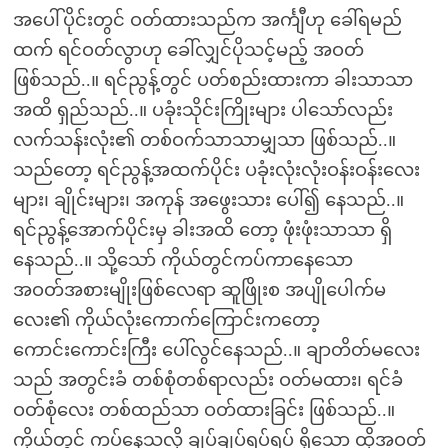
အပေါ်ပိုင်းတွင် ဝတ်ထားသည်က အင်္ကျီဟု ခေါ်ရမည်
ထက် ရင်ဝတ်လွာဟု ခေါ်လျှင်ပိုသင့်မည့် အဝတ်
ဖြစ်သည်..။ ရင်ညွန့်တွင် ပတ်စည်းထားကာ ခါးသာသာ
အထိ ရှည်သည်..။ ပခုံးသိုင်းကြိုးများ ပါသော်လည်း
လက်သန်းလုံး၏ တစ်ဝက်သာသာမျှသာ ဖြစ်သည်..။
သည်တော့ ရင်ညွန့်အထက်ပိုင်း ပခုံးလုံးလုံးဝန်းဝန်းလေး
များ၊ ချိုင်းများ၊ အကုန် အဖွေးသား ပေါ်၍ နေသည်..။
ရင်ညွန့်အောက်ပိုင်းမှ ခါးအထိ တော့ ဖုံးဖုံးသာသာ ရှိ
နေသည်..။ သို့သော် ကိုယ်တွင်ကပ်ကာနေသော
အဝတ်အစားမျိုးဖြစ်လေရာ ဆူဖြိုးစ အပျိုပေါက်မ
လေး၏ ကိုယ်လုံးကောက်ကြောင်းကတော့
ကောင်းကောင်းကြီး ပေါ်လွင်နေသည်..။ ချာတိတ်မလေး
သည် အတွင်းခံ တစ်စုံတစ်ရာလည်း ဝတ်မထား၊ ရင်ခံ
ဝတ်စုံလေး တစ်ထည်သာ ဝတ်ထားခြင်း ဖြစ်သည်..။
ကိုယ်တွင် ကပ်နေသလို ချပ်ချပ်ရပ်ရပ် ရှိသော ထိုအဝတ်