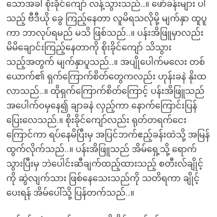
သောအခါ စိုးခိုင်ကျော် လန့်သွားသည်..။ ဖော်ခန်းများ ပါ
သည့် ဗီဒီယို ခွေ ကြည့်နေတာ လူမိရသလိုမို့ မျက်နှာ ထူပူ
ကာ ဘာလုပ်ရမည် မသိ ဖြစ်သည်..။ ပန်းအိဖြူမှာလည်း
မိမိချောင်းကြည့်နေတာကို စိုးခိုင်ကျော် သိသွား
သည့်အတွက် မျက်နှာပူသည်..။ အပျိုပေါက်မလေး တစ်
ယောက်၏ ရှက်ကြောက်စိတ်တွေကလည်း ဟုန်းခနဲ နိုးထ
လာသည်..။ ထိုရှက်ကြောက်စိတ်ကြောင့် ပန်းအိဖြူသည်
အပေါက်ဝမှနေ၍ ချာခနဲ လှည့်ကာ နောက်ကြောင်းပြန်
ပြေးလေသည်.။ စိုးခိုင်ကျော်လည်း ရုတ်တရက်ငေး
ကြောင်ကာ ရပ်နေမိပြီးမှ အပြင်ဘက်ဧည့်ခန်းထဲသို့ အမြန်
ထွက်လိုက်သည်..။ ပန်းအိဖြူသည် အိမ်ရှေ့သို့ ရောက်
သွားပြီးမှ ဘဲပေါင်းဆီချက်ထည့်ထားသည့် စတီးလ်ချိုင့်
ကို ဆွဲလျက်သား ဖြစ်နေသေးသည်ကို သတိရကာ ချိုင့်
ပေးရန် အိမ်ပေါ်သို့ ပြန်တက်သည်..။