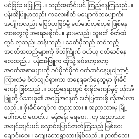
ပင်ခြင်း မပြုကြ..။ သည်အတိုင်းပင် ကြည့်နေကြသည်..။
ပန်းအိဖြူမှာလည်း ကလေးစိတ် မပျောက်တပျောက်၊
အပျိုကလည်း မဖြစ်တဖြစ်မို့ ဖော်ဖော်လှစ်လှစ် ဖြစ်နေ
တာတွေကို အရေးမစိုက်..။ နားမလည်၊ သူမ၏ စိတ်ထဲ
တွင် လှသည်၊ ဆန်းသည် ၊ ခေတ်မှီသည် ထင်သည့်
အဝတ်အထည်များကို စိတ်ကြိုက် ဝယ်ယူ ဝတ်ဆင်နေ
လေသည်..။ ပန်းအိဖြူက ထိုသို့ ခပ်ဟော့ဟော့
အဝတ်အစားများကို ခပ်မိုက်မိုက် ဝတ်ဆင်နေမွုကြောင့်
ကြားထဲမှ စိတ်လွုပ်ရှားကာ အနေရခက်နေသူမှာ စိုးခိုင်
ကျော် ဖြစ်သည်..။ သည်နေရာတွင် စိုးခိုင်ကျော်နှင့် ပန်းအိ
ဖြူတို့ မိသားစု၏ အခြေအနေကို ဖော်ပြထားဖို့ လိုအပ်လာ
သည်..။ စိုးခိုင်ကျော်က အညာသား ။ အညာသားမှ မြို့
ပေါ်ကပင် မဟုတ်..။ မန်းမန်း ရေဝေး…ဟု အညာသား
အချင်းချင်းပင် လှောင်ပြောင်တတ်ကြသည့် မြစ်ဝေး
ချောင်းဝေး ၊ ကျေးတောရွာသားဖြစ်သည်..။ ဉာဏ်လေး