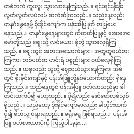
တစ်ဘက် ကူးလူး သွားလာနေကြသည်..။ ရင်းရင်းနှီးနှီး
လွတ်လွတ်လပ်လပ် ဆက်ဆံကြသည်..။ သည်နေ့လည်း
တနင်္ဂနွေနေ့မို့ စိုးခိုင်ကျော်က ပန်းအိဖြူကို စာပြပေး
နေသည်..။ တနင်္ဂနွေနေ့များတွင် ကိုတုတ်ဖြူနှင့် အေးအေး
မော်တို့သည် ဈေးသို့ လင်မယား စုံတွဲ သွားလေ့ရှိကြ
သည်..။ ဈေးတွင် အစားအသောက်များ ၊ အတူတူဝယ်စား
ကြကာ၊ တစ်ပတ်စာ ဟင်းရံ ပစ္စည်းများ ဝယ်လေ့ရှိကြ
သည်..။ ယခုလည်း သူတို့ ဈေးဝယ်သွားနေကြရာ၊ အိမ်
တွင် စိုးခိုင်ကျော်နှင့် ပန်းအိဖြူတို့နှစ်ယောက်တည်း ရှိနေ
ကြသည်..။ သည်နေ့တွင် ပန်းအိဖြူ ဝတ်လာသည်မှာ ခါ
တိုင်းထက်ပို၍ ဟော့သည်..။ ပို၍လည်း ဖော်ဖော်လှစ်လှစ်
ရှိသည်..။ သည်တော့ စိုးခိုင်ကျော်မှာလည်း ခါတိုင်းထက်
ပို၍ စိတ်လွုပ်ရှားရသည်..။ မရိုးမရွ ဖြစ်ရသည်..။ ပန်းအိ
ဖြူ ဝတ်စားထားပုံကို ကြည့်ပါအုန်း…။