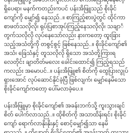
ရှိပေရာ၊ မနက်ကတည်းကပင် ပန်းအိဖြူသည် စိုးခိုင်
ကျော်ကို မျှော်၍ နေသည်..။ စာကြည့်စားပွဲတွင် ထိုင်ကာ
စာဖတ်သလိုလို၊ ရုပ်ပြစာအုပ်ကြည့်နေသလိုလို၊ သချာင်္
တွက်သလိုလို လုပ်နေသော်လည်း နားကတော့ ထူးခြား
သည့်အသံတို့ကို တစွင့်စွင့် ဖြစ်နေသည်..။ စိုးခိုင်ကျော်၏
အသံ၊ ခြေသံနှင့် တူသလိုလို ရှိသော အသံတို့ကြားရ
လေတိုင်း ချာတိတ်မလေး ခေါင်းထောင်၍ ကြည့်ရသည်
ကလည်း အမောပင်..။ ပန်းအိဖြူ၏ စိတ်ကို ထွေပြားလွုပ်
ရှားအောင် လုပ်ဆောင်နိုင်ခဲ့ပြီ ဖြစ်လျက်၊ မျှော်နေမိသော
စိုးခိုင်ကျော်ကတော့ ပေါ်မလာခဲ့ပေ.။
ပန်းအိဖြူမှာ စိုးခိုင်ကျော်၏ အခန်းဘက်သို့ ကူးသွားချင်
စိတ် ပေါက်လာသည်..။ ထိုစိတ်ကို အသာထိန်းရင်း စိုးခိုင်
ကျော် ရောက်လာနိုးနိုးနှင့် စောင့်မျှော်၍သာ နေမိ
ရှာသည်..။ ထို့နောက် စိုးခိုင်ကျော်၏ အခန်းဘက် ကူးသွား