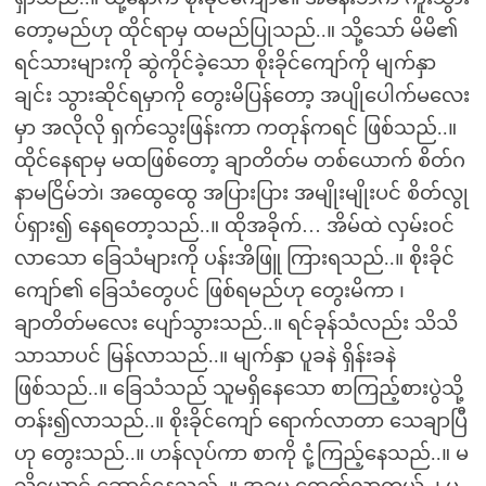
တော့မည်ဟု ထိုင်ရာမှ ထမည်ပြုသည်..။ သို့သော် မိမိ၏
ရင်သားများကို ဆွဲကိုင်ခဲ့သော စိုးခိုင်ကျော်ကို မျက်နှာ
ချင်း သွားဆိုင်ရမှာကို တွေးမိပြန်တော့ အပျိုပေါက်မလေး
မှာ အလိုလို ရှက်သွေးဖြန်းကာ ကတုန်ကရင် ဖြစ်သည်..။
ထိုင်နေရာမှ မထဖြစ်တော့ ချာတိတ်မ တစ်ယောက် စိတ်ဂ
နာမငြိမ်ဘဲ၊ အထွေထွေ အပြားပြား အမျိုးမျိုးပင် စိတ်လွု
ပ်ရှား၍ နေရတော့သည်..။ ထိုအခိုက်… အိမ်ထဲ လှမ်းဝင်
လာသော ခြေသံများကို ပန်းအိဖြူ ကြားရသည်..။ စိုးခိုင်
ကျော်၏ ခြေသံတွေပင် ဖြစ်ရမည်ဟု တွေးမိကာ ၊
ချာတိတ်မလေး ပျော်သွားသည်..။ ရင်ခုန်သံလည်း သိသိ
သာသာပင် မြန်လာသည်..။ မျက်နှာ ပူခနဲ ရှိန်းခနဲ
ဖြစ်သည်..။ ခြေသံသည် သူမရှိနေသော စာကြည့်စားပွဲသို့
တန်း၍လာသည်..။ စိုးခိုင်ကျော် ရောက်လာတာ သေချာပြီ
ဟု တွေးသည်..။ ဟန်လုပ်ကာ စာကို ငုံ့ကြည့်နေသည်..။ မ