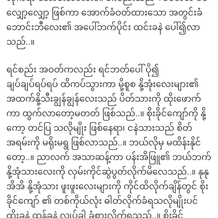
လျှော့လျှော့ ဖြစ်ကာ အောက်ခံဝတ်ထားသော အတွင်းခံ
ဘောင်းဘီလေး၏ အပေါ်ဘက်ပိုင်း ထင်းခနဲ ပေါ်၍လာ
သည်..။
ရင်စည်း အဝတ်ကလည်း ရင်ဘတ်ပေါ် ပို၍
ချပ်ချပ်ရပ်ရပ် ထိကပ်သွားကာ မို့စူစ နို့အုံးလေးများ၏
အထက်နို့သီးချွန်ချွန်လေးသည် ပိတ်သားကို ထိုးဖောက်
ကာ ထွက်လာတော့မတတ် ဖြစ်သည်..။ စိုးခိုင်ကျော်ကို နို့
ကော့ တင်ပြ သလိုမျိုး ဖြစ်နေရာ၊ ငနဲသားသည် စိတ်
အရမ်းကို မရိုးမရွ ဖြစ်လာသည်..။ ဘယ်လိုမှ မထိန်းနိုင်
တော့..။ ညာလက် အသာဆန့်ကာ ပန်းအိဖြူ၏ ဘယ်ဘက်
နို့အုံသားလေးကို လှမ်းကိုင်ဆွဲပွတ်လိုက်မိလေသည်..။ နုနု
အိအိ နို့အုံသား ဖူးဖူးလေးများကို ကိုင်ထိလိုက်ချိန်တွင် စိုး
ခိုင်ကျော် ၏ တစ်ကိုယ်လုံး ဓါတ်လိုက်ခံရသလိုမျိုးပင်
ထိုးခနဲ ထွန့်ခနဲ လွုပ်ခါ ခံစားလိုက်ရသည်..။ စိုးခိုင်