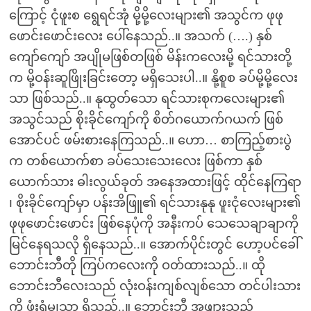
ကြောင့် ငုံဖူးစ ရွေရင်အုံ မို့မို့လေးများ၏ အသွင်က ဖုဖု
ဖောင်းဖောင်းလေး ပေါ်နေသည်..။ အသက် (….) နှစ်
ကျော်ကျော် အပျိုမဖြစ်တဖြစ် မိန်းကလေးမို့ ရင်သားတို့
က မို့ဝန်းဆူဖြိုးခြင်းတော့ မရှိသေးပါ..။ နို့စူစ ခပ်မို့မို့လေး
သာ ဖြစ်သည်..။ နုထွတ်သော ရင်သားစုကလေးများ၏
အသွင်သည် စိုးခိုင်ကျော်ကို စိတ်ဂယောက်ဂယက် ဖြစ်
အောင်ပင် ဖမ်းစားနေကြသည်..။ ဟော… စာကြည့်စားပွဲ
က တစ်ယောက်စာ ခပ်သေးသေးလေး ဖြစ်ကာ နှစ်
ယောက်သား ဓါးလွယ်ခုတ် အနေအထားဖြင့် ထိုင်နေကြရာ
၊ စိုးခိုင်ကျော်မှာ ပန်းအိဖြူ၏ ရင်သားနုနု ဖူးငုံလေးများ၏
ဖုဖုဖောင်းဖောင်း ဖြစ်နေပုံကို အနီးကပ် သေသေချာချာကို
မြင်နေရသလို ရှိနေသည်..။ အောက်ပိုင်းတွင် ဟော့ပင်ခေါ်
ဘောင်းဘီတို ကြပ်ကလေးကို ဝတ်ထားသည်..။ ထို
ဘောင်းဘီလေးသည် လုံးဝန်းကျစ်လျစ်သော တင်ပါးသား
ကို ဖုံးရုံမျှသာ ရှိသည်..။ ဘောင်းဘီ အဖျားသည်