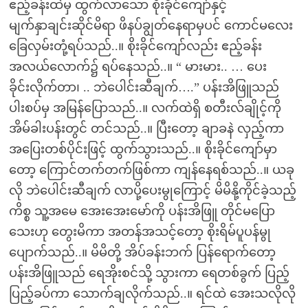
ဧည့်ခန်းထဲမှ ထွက်လာသော စိုးခိုင်ကျော်နှင့်
မျက်နှာချင်းဆိုင်မိရာ ဖိနပ်ချွတ်နေရာမှပင် ကောင်မလေး
ခြေလှမ်းတုံ့ရပ်သည်..။ စိုးခိုင်ကျော်လည်း ဧည့်ခန်း
အလယ်လောက်၌ ရပ်နေသည်..။ “ မားမား.. … ပေး
ခိုင်းလိုက်တာ၊ .. ဘဲပေါင်းဆီချက်….” ပန်းအိဖြူသည်
ပါးစပ်မှ အမြန်ပြောသည်..။ လက်ထဲရှိ စတီးလ်ချိုင့်ကို
အိမ်ခါးပန်းတွင် တင်သည်..။ ပြီးတော့ ချာခနဲ လှည့်ကာ
အပြေးတစ်ပိုင်းဖြင့် ထွက်သွားသည်..။ စိုးခိုင်ကျော်မှာ
တော့ ကြောင်တက်တက်ဖြစ်ကာ ကျန်နေရစ်သည်..။ ယခု
လို ဘဲပေါင်းဆီချက် လာပို့ပေးမွုကြောင့် မိမိနို့ကိုင်ခဲ့သည့်
ကိစ္စ သူ့အမေ အေးအေးမော်ကို ပန်းအိဖြူ တိုင်မပြော
သေးဟု တွေးမိကာ အတန်အသင့်တော့ စိုးရိမ်ပူပန်မွု
ပျောက်သည်..။ မိမိတို့ အိပ်ခန်းဘက် ပြန်ရောက်တော့
ပန်းအိဖြူသည် ရေအိုးစင်သို့ သွားကာ ရေတစ်ခွက် ပြည့်
ပြည့်ခပ်ကာ သောက်ချလိုက်သည်..။ ရင်ထဲ အေးသလိုလို