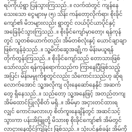
ရပ်ကိုယ့်ရွာ ပြန်သွားကြသည်..။ လက်ထဲတွင် ကျန်နေ
သေးသော ငွေများမှ (၅) သိန်း ကန်တော့လိုက်ရာ၊ စိုးခိုင်
ကျော်၏ မိဘများလည်း ရွာတွင် လယ်ပိုင်ယာပိုင်နှင့်
အခြေခိုင်သွားကြသည်..။ စိုးခိုင်ကျော်မှာတော့၊ ရန်ကုန်
တွင် သူတစ်ယောက်တည်း အိမ်တစ်လုံးနှင့် ယောင်ချာချာ
ဖြစ်ကျန်ခဲ့သည်..။ သူ့မိတ်ဆွေအချို့က မိန်းမယူရန်
တိုက်တွန်းကြသည်..။ စိုးခိုင်ကျော်သည် တောသားဖြစ်
သော်လည်း ရန်ကုန်ရောက်သည်က ကြာနေပြီဖြစ်သည့်
အပြင်၊ မိန်းမမွုကိစ္စတွင်လည်း သိကောင်းသည်ဟု ဆိုရ
လောက်အောင် သူ့အလိုကျ လိုးနေဆော်နေနိုင် အဆက်
တွေ ရှိနေသည်..။ သည်တော့ သူ့အနေဖြင့် အတည်တကျ
အိမ်ထောင်ပြုလိုစိတ် မရှိ..။ အိမ်မှာ အငှားတင်ထားရ
လျှင် ကောင်းမလားဟု စိတ်ကူးနေချိန်တွင် အဆင်သင့်
သွားကာ ပန်းအိဖြူတို့ မိသားစု စိုးခိုင်ကျော်၏ အိမ်တွင်
လာငှားနေထိုင်ကြခြင်း ဖြစ်သည်..။ သုံးပင်နှစ်ခန်း အိမ်ကို