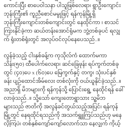
ကောင်းပြီး စာပေဝါသနာ ပါသူဖြစ်လေရာ၊ ရွာဦးကျောင်း
ဘုန်းကြီး၏ ကူညီစောင်မမွုဖြင့် ရန်ကုန်မြို့ရှိ
ဘုန်းကြီးကျောင်းတစ်ကျောင်းတွင် နေထိုင်ကာ ၊ စာသင်
ကြားနိုင်ခဲ့ကာ ဆယ်တန်းအောင်ရုံမက ဘွဲ့တစ်ခုပင် ရလျှ
က် ရုံးတစ်ရုံးတွင် အလုပ်ဝင်လုပ်နေပေသည်..။
လွန်ခဲ့သည့် ငါးနှစ်ခန့်က ကုသိုလ်ကံ ထောက်မကာ
သိန်း(၅၀) ထီပေါက်လေရာ၊ ဆင်ခြေဖုန်း ရပ်ကွက်တစ်ခု
တွင် (၄၀)ပေ x (၆၀)ပေ မြေကွက်နှင့် တကွ၊ သုံးပင်နှစ်
ခန်း ပျဉ်ထောင်အိမ်လေး တစ်လုံးကို ဝယ်ယူနိုင်ခဲ့သည်..။
အညာရှိ မိဘများကို ရန်ကုန်သို့ ပြောင်းရွေ့ နေထိုင်ရန် ခေါ်
လာခဲ့သည်..။ သို့သော် ကျေးတောရွာသား သူ့မိဘ
များသည် ဇာတိကို အလွန်ခင်တွယ်သည့်အပြင်၊ ရန်ကုန်
မြို့တွင် နေရထိုင်ရသည်ကို အသက်ရွူကြပ်သည်ဟု မနေ
လိုကြပဲ၊ တစ်နှစ်ကျော်ကျော်လောက်သာ နေလျှက် ကိုယ့်