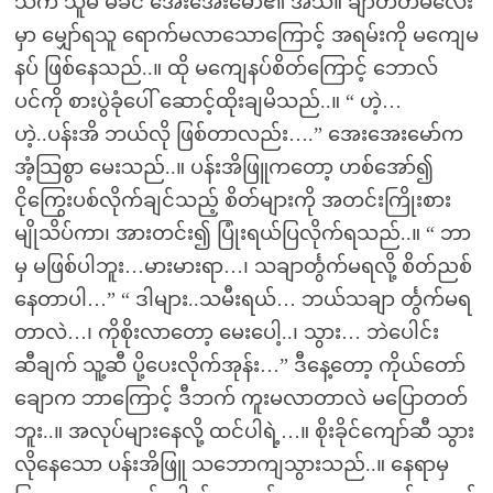
သံက သူမ မိခင် အေးအေးမော်၏ အသံ။ ချာတိတ်မလေး
မှာ မျှော်ရသူ ရောက်မလာသောကြောင့် အရမ်းကို မကျေမ
နပ် ဖြစ်နေသည်..။ ထို မကျေနပ်စိတ်ကြောင့် ဘောလ်
ပင်ကို စားပွဲခုံပေါ် ဆောင့်ထိုးချမိသည်..။ “ ဟဲ့…
ဟဲ့..ပန်းအိ ဘယ်လို ဖြစ်တာလည်း….” အေးအေးမော်က
အံ့သြစွာ မေးသည်..။ ပန်းအိဖြူကတော့ ဟစ်အော်၍
ငိုကြွေးပစ်လိုက်ချင်သည့် စိတ်များကို အတင်းကြိုးစား
မျိုသိပ်ကာ၊ အားတင်း၍ ပြုံးရယ်ပြလိုက်ရသည်..။ “ ဘာ
မှ မဖြစ်ပါဘူး…မားမားရာ…၊ သချာင်္တွက်မရလို့ စိတ်ညစ်
နေတာပါ…” “ ဒါများ..သမီးရယ်… ဘယ်သချာ င်္တွက်မရ
တာလဲ…၊ ကိုစိုးလာတော့ မေးပေါ့..၊ သွား… ဘဲပေါင်း
ဆီချက် သူ့ဆီ ပို့ပေးလိုက်အုန်း…” ဒီနေ့တော့ ကိုယ်တော်
ချောက ဘာကြောင့် ဒီဘက် ကူးမလာတာလဲ မပြောတတ်
ဘူး..။ အလုပ်များနေလို့ ထင်ပါရဲ့…။ စိုးခိုင်ကျော်ဆီ သွား
လိုနေသော ပန်းအိဖြူ သဘောကျသွားသည်..။ နေရာမှ