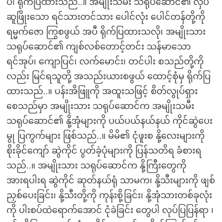
ပါ ရိုက်ပြထားသည်..။ အမျိုးသမီး သရုပ်ဆောင်၏ လှပ
ဆူဖြိုးသော ရင်သားတင်သား ပေါင်လုံး ပေါင်တန်တို့ကို
ရမ္မက်ဇော ကြွစဖွယ် အပီ ရိုက်ပြထားသလို၊ အမျိုးသား
သရုပ်ဆောင်၏ ကျစ်လစ်တောင့်တင်း သန်မာသော
ရင်အုပ်၊ ကျောပြင်၊ လက်မောင်း၊ တင်ပါး စသည်တို့ကို
လည်း မြင်ရသူတို့ အသည်းယားစဖွယ် ထောင့်စုံမှ ရိုက်ပြ
ထားသည်..။ ပန်းအိဖြူကို အထူးသဖြင့် စိတ်လွုပ်ရှား
စေသည်မှာ အမျိုးသား သရုပ်ဆောင်က အမျိုးသမီး
သရုပ်ဆောင်၏ နို့အုံများကို ပယ်ပယ်နယ်နယ် ကိုင်ဆွဲပေး
မွု ပြကွက်များ ဖြစ်သည်..။ မိမိ၏ ငုံဖူးစ နို့လေးများကို
စိုးခိုင်ကျော် ဆွဲကိုင် ပွတ်ခဲ့ပုံများကို ပြန်သတိရ ခံစားရ
သည်..။ အမျိုးသား သရုပ်ဆောင်က နို့ကြီးတွေကို
အားရပါးရ ဆွဲကိုင် ဆုတ်နယ်ရုံ သာမက၊ နို့သီးများကို ဖျစ်
ညှစ်ပေးခြင်း၊ နို့သီးတို့ကို ကုန်းစို့ခြင်း၊ နို့အုံသားတစ်ခုလုံး
ကို ပါးစပ်ထဲရောက်အောင် ငုံခဲခြင်း တွေပါ လုပ်ပြပြန်ရာ ၊