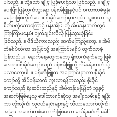
ပါသည်..။ သို့သော် ချိုင့် ပြန်ပေးရုံသာ ဖြစ်သည်..။ ချိုင့်
ပေးပြီး ပြန်ထွက်သွားရာ ပန်းအိဖြူနှင့်ပင် စကားတစ်ခွန်း
မပြောဖြစ်လိုက်ပေ..။ စိုးခိုင်ကျော်မှာလည်း သူ့ဖာသာ သူ
စိတ်မလုံသောကြောင့် ပန်းအိဖြူတို့ အိမ်ခန်းဘက်တွင်
ကြာကြာမနေပဲ၊ ချက်ချင်းလိုလို ပြန်သွားခဲ့ခြင်း
ဖြစ်သည်..။ ဗီဒီယိုကားလည်း ဆက်မကြည့်တော့..။ အိမ်
တံခါးပိတ်ကာ အပြင်သို့ အကြောင်းမရှိပဲ ထွက်လာခဲ့
ပြန်သည်..။ နောက်နေ့တွေကတော့ ရုံးတက်ရက်တွေ ဖြစ်
လေရာ၊ စိုးခိုင်ကျော်သည် ပန်းအိဖြူတို့ အိမ်ခန်းဘက်သို့
မလာတော့ပါ..။ ပန်းအိဖြူက အကြောင်းရှာကာ စိုးခိုင်
ကျော်တို့ အိမ်ခန်းဘက် ကူးလာရန်ကလည်း စိုးခိုင်
ကျော်သည် ရုံးဆင်းသည်နှင့် အိမ်တန်းမပြန်ဘဲ သူနှင့်
အဆက်ဖြစ်နေသူ ဒေါ်ထားရင်ဆိုသူ အမျိုးသမီးနှင့် ချိန်း
ကာ လိုးလိုက်၊ သူငယ်ချင်းများနှင့် ဘီယာသောက်လိုက်၊
အခြား အဆက်တစ်ယောက်ဖြစ်သော မသိန်းခင်ကို ခေါ်