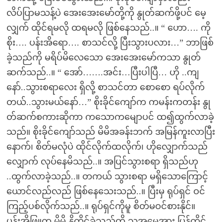
လိပ်ပြာမသန့်ပဲ အေးအေးမော်တို့ကို နွုတ်ဆက်ဖို့ပင် မေ့
လျှက် ထိုင်ရမလို ထရမလို ဖြစ်နေသည်..။ “ ဟော…. ကို
စိုး…. ပန်းအိရော…. စာသင်လို့ ပြီးသွားပလား…” ဘာဖြစ်
ခဲ့သည်ကို မရိပ်မိလေသော အေးအေးမော်ကသာ နွုတ်
ဆက်သည်..။ “ အော်…….အင်း…ပြီးပါပြီ… ဟို ..ကျ
နော်..သွားစရာလေး ရှိလို့ စာသင်တာ စောစော ရပ်လိုက်
တယ်..သွားမယ်နော်…” စိုးခိုင်ကျော်က ကမန်းကတန်း နွု
တ်ဆက်စကားဆိုကာ ကသောကမျောပင် ထ၍ထွက်လာခဲ့
သည်။ စိုးခိုင်ကျော်သည် မိမိအခန်းဘက် အမြန်ကူးလာပြီး
နောက်၊ စိတ်မလုံပဲ ထိုင်လိုက်ထလိုက်၊ ဟိုလျှောက်သည်
လျှောက် လုပ်နေမိသည်..။ အပြင်သွားစရာ ရှိသည်ဟု
..ထွက်လာခဲ့သည်..။ တကယ် သွားစရာ မရှိသောကြောင့်
ယောင်လည်လည် ဖြစ်နေသေးသည်..။ ပြီးမှ ရုပ်ရှင် ဝင်
ကြည့်ပစ်လိုက်သည်..။ ရုပ်ရှင်ကိုမူ စိတ်မဝင်စားနိုင်။
ပန်းအိဖြူက မိမိ နို့ကိုင်ခဲ့သည်ကို သူ့အမေအား ပြန်တိုင်