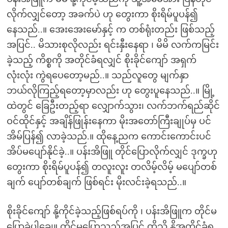
လိုက်လျှင်တော့ အခက်ပဲ ဟု တွေးကာ စိုးရိမ်ပူပန်၍
နေသည်..။ အေးအေးမော်နှင့် က တစ်ရုံးတည်း ဖြစ်သည့်
အပြင်.. မိသားစုလိုလည်း ရင်းနှီးနေရာ ၊ မိမိ လက်ကမြင်း
ခဲ့သည့် ကိစ္စကို အတိုင်ခံရလျှင် စိုးခိုင်ကျော် အရှက်
လုံးလုံး ကွဲရပေတော့မည်..။ သည်လူတွေ မျက်နှာ
ဘယ်လိုကြည့်ရတော့မှာလည်း ဟု တွေးပူနေသည်..။ မြို့
ထဲတွင် ခြေဦးတည့်ရာ လျှောက်သွား၊ လက်ဘက်ရည်ဆိုင်
ဝင်ထိုင်နှင့် အချိန်ဖြုန်းနေကာ မိုးအတော်ကြီးချုပ်မှ ပင်
အိမ်ပြန်၍ လာခဲ့သည်.။ ထိုနေ့ညက ကောင်းကောင်းပင်
အိပ်မပျော်နိုင်ခဲ့..။ ပန်းအိဖြူ တိုင်ပြောလိုက်လျှင် ဒုက္ခဟု
တွေးကာ စိုးရိမ်ပူပန်၍ တလူးလူး တလိမ့်လိမ့် မပျော်တစ်
ချက် ပျော်တစ်ချက် ဖြစ်ရင်း မိုးလင်းခဲ့ရသည်..။
စိုးခိုင်ကျော် နို့ကိုင်ခဲ့သည့်ဖြစ်ရပ်ကို ၊ ပန်းအိဖြူက တိုင်မ
ပြောခဲ့ပါချေ။ တိုင်မပြောသည့်အပြင် ထိုသို့ နို့အကိုင်ခံရ