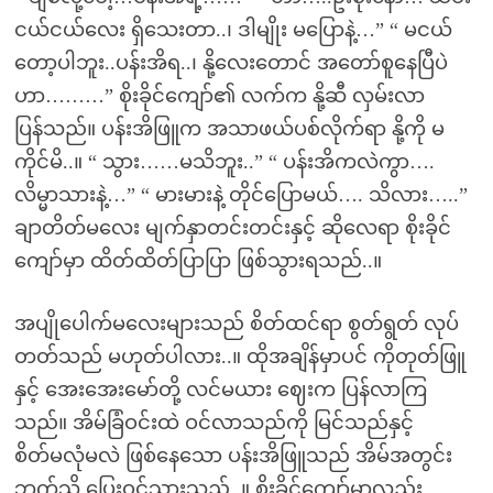
ငယ်ငယ်လေး ရှိသေးတာ..၊ ဒါမျိုး မပြောနဲ့…” “ မငယ်
တော့ပါဘူး..ပန်းအိရ..၊ နို့လေးတောင် အတော်စူနေပြီပဲ
ဟာ………” စိုးခိုင်ကျော်၏ လက်က နို့ဆီ လှမ်းလာ
ပြန်သည်။ ပန်းအိဖြူက အသာဖယ်ပစ်လိုက်ရာ နို့ကို မ
ကိုင်မိ..။ “ သွား……မသိဘူး..” “ ပန်းအိကလဲကွာ….
လိမ္မာသားနဲ့…” “ မားမားနဲ့ တိုင်ပြောမယ်…. သိလား…..”
ချာတိတ်မလေး မျက်နှာတင်းတင်းနှင့် ဆိုလေရာ စိုးခိုင်
ကျော်မှာ ထိတ်ထိတ်ပြာပြာ ဖြစ်သွားရသည်..။
အပျိုပေါက်မလေးများသည် စိတ်ထင်ရာ စွတ်ရွတ် လုပ်
တတ်သည် မဟုတ်ပါလား..။ ထိုအချိန်မှာပင် ကိုတုတ်ဖြူ
နှင့် အေးအေးမော်တို့ လင်မယား ဈေးက ပြန်လာကြ
သည်။ အိမ်ခြံဝင်းထဲ ဝင်လာသည်ကို မြင်သည်နှင့်
စိတ်မလုံမလဲ ဖြစ်နေသော ပန်းအိဖြူသည် အိမ်အတွင်း
ဘက်သို့ ပြေးဝင်သွားသည်..။ စိုးခိုင်ကျော်မှာလည်း