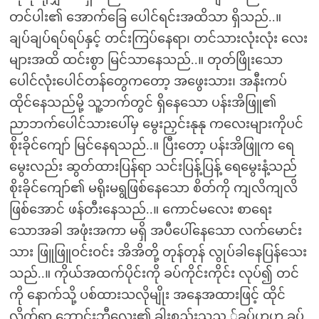
တင်ပါး၏ အောက်ခြေ ပေါင်ရင်းအထိသာ ရှိသည်..။
ချပ်ချပ်ရပ်ရပ်နှင့် တင်းကြပ်နေရာ၊ တင်သားလုံးလုံး လေး
များအထိ ထင်းစွာ မြင်သာနေသည်..။ တုတ်ဖြိုးသော
ပေါင်လုံးပေါင်တန်တွေကတော့ အဖွေးသား၊ အနီးကပ်
ထိုင်နေသည်မို့ သူ့ဘက်တွင် ရှိနေသော ပန်းအိဖြူ၏
ညာဘက်ပေါင်သားပေါ်မှ မွေးညှင်းနုနု ကလေးများကိုပင်
စိုးခိုင်ကျော် မြင်နေရသည်..။ ပြီးတော့ ပန်းအိဖြူက ရေ
မွေးလည်း ဆွတ်ထားပြန်ရာ သင်းပြန့်ပြန့် ရေမွေးနံ့သည်
စိုးခိုင်ကျော်၏ မရိုးမရွဖြစ်နေသော စိတ်ကို ကျလိကျလိ
ဖြစ်အောင် ဖန်တီးနေသည်..။ ကောင်မလေး စာရေး
သောအခါ အဖုံးအကာ မရှိ အပီပေါ်နေသော လက်မောင်း
သား ဖြူဖြူဝင်းဝင်း အိအိတို့ တုန်တုန် လွုပ်ခါနေပြန်သေး
သည်..။ ကိုယ်အထက်ပိုင်းကို ခပ်ကိုင်းကိုင်း လုပ်၍ တင်
ကို နောက်သို့ ပစ်ထားသလိုမျိုး အနေအထားဖြင့် ထိုင်
လိုက်ရာ ဘောင်းဘီလေး၏ ခါးစည်းသည ်ခပ်ဟဟ ခပ်