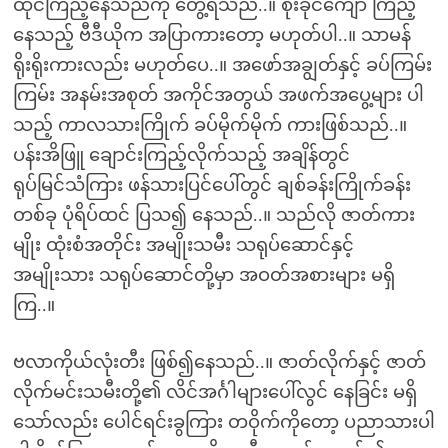
ထိုင်ကြည့်နေသည်ကို တွေ့ရသည်..။ စိုးခိုင်ကျော် ကြည့်
နေသည့် ဗီဒီယိုက အပြာကားတော့ မဟုတ်ပါ..။ သာမန်
ရိုးရိုးကားလည်း မဟုတ်ပေ..။ အဖော်အချွတ်နှင့် ခပ်ကြမ်း
ကြမ်း အနမ်းအစုတ် အကိုင်အတွယ် အဖက်အပွေ့များ ပါ
သည့် ကာလသားကြိုက် ခပ်မိုက်မိုက် ကားဖြစ်သည်..။
ပန်းအိဖြူ ချောင်းကြည့်လိုက်သည့် အချိန်တွင်
ရုပ်မြင်သံကြား ဖန်သားပြင်ပေါ်တွင် ချစ်ခန်းကြိုက်ခန်း
တစ်ခု ပုံရိပ်ထင် ပြသ၍ နေသည်..။ သည်လို ဇာတ်ကား
မျိုး ထုံးစံအတိုင်း အမျိုးသမီး သရုပ်ဆောင်နှင့်
အမျိုးသား သရုပ်ဆောင်တို့မှာ အဝတ်အစားများ မရှိ
ကြ..။
ဗလာကိုယ်လုံးတီး ဖြစ်၍နေသည်..။ ဇာတ်လိုက်နှင့် ဇာတ်
လိုက်မင်းသမီးတို့၏ လိင်အင်္ဂါများပေါ်လွင် နေခြင်း မရှိ
သော်လည်း ပေါင်ရင်းခွကြား တဝိုက်ကိုတော့ ပညာသားပါ