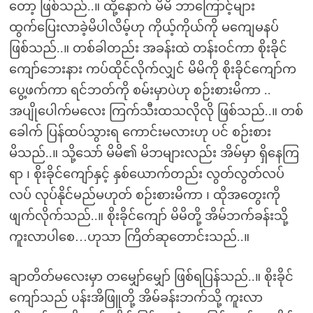
တော့ ဖြစ်သည်..။ ထို့နောက် မိမိ ဘာကြောင့်များ
ထွက်ပြေးလာခဲ့မိပါလိမ့်ဟု ကိုယ့်ကိုယ်ကို မကျေမနပ်
ဖြစ်သည်..။ တစ်ခါတည်း အခန်းထဲ တန်းဝင်ကာ စိုးခိုင်
ကျော်ဘေးနား ကပ်ထိုင်လိုက်လျှင် မိမိကို စိုးခိုင်ကျော်က
ပွေ့ဖက်ကာ ရင်ဘတ်ကို စမ်းမှာပဲဟု စဉ်းစားမိကာ ..
အပျိုပေါက်မလေး ကြက်သီးထသလိုလို ဖြစ်သည်..။ တစ်
ခေါက် ပြန်ထပ်သွားရ ကောင်းမလားဟု ပင် စဉ်းစား
မိသည်..။ သို့သော် မိမိ၏ မိဘများလည်း အိမ်မှာ ရှိနေကြ
ရာ ၊ စိုးခိုင်ကျော်နှင့် နှစ်ယောက်တည်း လွတ်လွတ်လပ်
လပ် လုပ်နိုင်မည်မဟုတ် စဉ်းစားမိကာ ၊ ထိုအတွေးကို
ဖျက်လိုက်သည်..။ စိုးခိုင်ကျော် မိမိတို့ အိမ်ဘက်ခန်းသို့
ကူးလာပါစေ…ဟုသာ ကြိတ်ဆုတောင်းသည်..။
ချာတိတ်မလေးမှာ တမျှော်မျှော် ဖြစ်ရပြန်သည်..။ စိုးခိုင်
ကျော်သည် ပန်းအိဖြူတို့ အိမ်ခန်းဘက်သို့ ကူးလာ