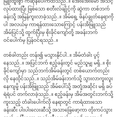
မြူးထူးစွာ ကဆုန်ပေါက်ထသည်..။ အေးအေးမော် အသင့်
လုပ်ထားပြီး ဖြစ်သော စတီးလ်ချိုင့်ကို ဆွဲကာ တစ်ဘက်
ခန်းသို့ အမြန်ကူးလာခဲ့သည်..။ အိမ်ရှေ့ ဖိနပ်ချွတ်နေရာကို
ပါ အလယ်မှ ကာရန်ထားသောကြောင့် ပန်းအိဖြူသည်
အိမ်ပြင်သို့ ထွက်ပြီးမှ စိုးခိုင်ကျော်တို့ အခန်းဘက်
ဝင်ပေါက်မှ ပြန်ဝင်ရသည်..။
တစ်ခါတည်း တန်း၍ မသွားနိုင်ပါ..။ အိမ်တံခါး ပွင့်
နေသည်..။ အပြင်ဘက် ဧည့်ခန်းတွင် မည်သူမျှ မရှိ..။ စိုး
ခိုင်ကျော်မှာ သည်ဘက်အိမ်ခန်းတွင် တစ်ယောက်တည်း
လို နေထိုင်သည်..။ သည်အိမ်ခန်းဘက်သို့ သွားလာကူးလူး
နေကျမို့ ပန်းအိဖြူသည် အိမ်ပေါ်သို့ အတုံ့အဆိုင်း မရှိ ခပ်
ရဲရဲပင် တက်လာခဲ့သည်..။ ဧည့်ခန်းမှ အိမ်အတွင်းဘက်သို့
ကူးသည့် တံခါးပေါက်လို နေရာတွင် ကာရံထားသော
ခန်းဆီး ပါးပါးလေးဆီသို့ အသာခြေဖော့ကာ တိုးကပ်သွား