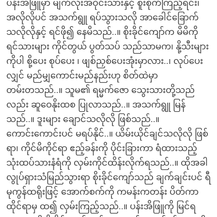
ပန်းအိဖြူမှာ မျက်လုံးအဝိုင်းသားနှင့် စူးစိုက်ကြည့်ရင်း၊
အလိုလိုပင် အသက်ရွူ ရပ်သွားသလို အာခေါင်ခြောက်
သလိုလိုနှင့် ရင်ဖို၍ နေမိသည်..။ စိုးခိုင်ကျော်က မိမိကို
ရင်သားများ ကိုင်တွယ် ပွတ်သပ် သည်သာမက၊ နို့သီးများ
ကိုပါ စို့ပေး စုပ်ပေး ၊ ဖျစ်ညှစ်ပေးအုံးမှာလား..၊ လုပ်ပေး
လျှင် မည်မျှကောင်းမည်နည်းဟု စိတ်ထဲမှာ
တမ်းတသည်..။ သူမ၏ ရမ္မက်ဇော သွေးသားတို့သည်
လည်း ဆူဝေနိုးထစ ပြုလာသည်..။ အသက်ရွူ မြန်
သည်..။ ဒူးများ ချောင်သလိုလို ဖြစ်သည်..။
ကောင်းကောင်းပင် မရပ်နိုင်..။ ယိမ်းယိုင်ချင်သလိုလို ဖြစ်
ရာ၊ ကိုင်မိကိုင်ရာ ဧည့်ခန်းကို ပိုင်းခြားကာ ရံထားသည့်
သုံးထပ်သားနံရံကို လှမ်းကိုင်ထိန်းလိုက်ရသည်..။ ထိုအခါ
လွုပ်ရှားသံမြည်သွားရာ စိုးခိုင်ကျော်သည် ချက်ချင်းပင် ရီ
မုကွန်ထရိုးဖြင့် အောက်စက်ကို ကမန်းကတန်း ပိတ်ကာ
ထိုင်ရာမှ ထ၍ လှမ်းကြည့်သည်..။ ပန်းအိဖြူကို မြင်ရ