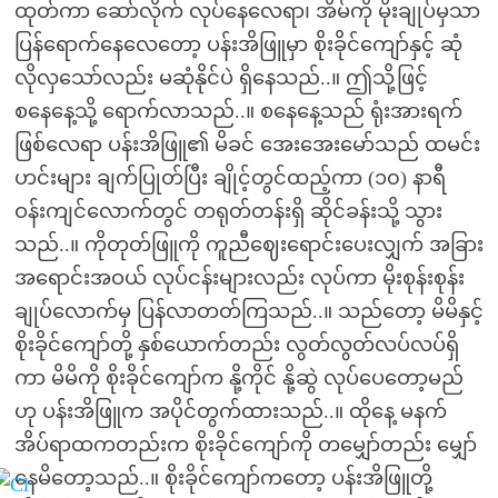
ထုတ်ကာ ဆော်လိုက် လုပ်နေလေရာ၊ အိမ်ကို မိုးချုပ်မှသာ
ပြန်ရောက်နေလေတော့ ပန်းအိဖြူမှာ စိုးခိုင်ကျော်နှင့် ဆုံ
လိုလှသော်လည်း မဆုံနိုင်ပဲ ရှိနေသည်..။ ဤသို့ဖြင့်
စနေနေ့သို့ ရောက်လာသည်..။ စနေနေ့သည် ရုံးအားရက်
ဖြစ်လေရာ ပန်းအိဖြူ၏ မိခင် အေးအေးမော်သည် ထမင်း
ဟင်းများ ချက်ပြုတ်ပြီး ချိုင့်တွင်ထည့်ကာ (၁၀) နာရီ
ဝန်းကျင်လောက်တွင် တရုတ်တန်းရှိ ဆိုင်ခန်းသို့ သွား
သည်..။ ကိုတုတ်ဖြူကို ကူညီဈေးရောင်းပေးလျှက် အခြား
အရောင်းအဝယ် လုပ်ငန်းများလည်း လုပ်ကာ မိုးစုန်းစုန်း
ချုပ်လောက်မှ ပြန်လာတတ်ကြသည်..။ သည်တော့ မိမိနှင့်
စိုးခိုင်ကျော်တို့ နှစ်ယောက်တည်း လွတ်လွတ်လပ်လပ်ရှိ
ကာ မိမိကို စိုးခိုင်ကျော်က နို့ကိုင် နို့ဆွဲ လုပ်ပေတော့မည်
ဟု ပန်းအိဖြူက အပိုင်တွက်ထားသည်..။ ထိုနေ့ မနက်
အိပ်ရာထကတည်းက စိုးခိုင်ကျော်ကို တမျှော်တည်း မျှော်
နေမိတော့သည်..။ စိုးခိုင်ကျော်ကတော့ ပန်းအိဖြူတို့