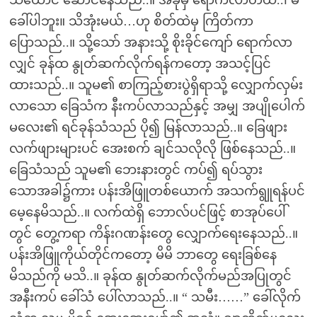
သိယောင် ဆောင်နေသည်..။ အခုမှ ရောက်လာတယ်..၊ မ
ခေါ်ပါဘူး။ သိအုံးမယ်…ဟု စိတ်ထဲမှ ကြိတ်ကာ
ပြောသည်..။ သို့သော် အနားသို့ စိုးခိုင်ကျော် ရောက်လာ
လျှင် ခုန်ထ နွုတ်ဆက်လိုက်ရန်ကတော့ အသင့်ပြင်
ထားသည်..။ သူမ၏ စာကြည့်စားပွဲရှိရာသို့ လျှောက်လှမ်း
လာသော ခြေသံက နီးကပ်လာသည်နှင့် အမျှ အပျိုပေါက်
မလေး၏ ရင်ခုန်သံသည် ပို၍ မြန်လာသည်..။ ခြေဖျား
လက်ဖျားများပင် အေးစက် ချင်သလိုလို ဖြစ်နေသည်..။
ခြေသံသည် သူမ၏ ဘေးနားတွင် ကပ်၍ ရပ်သွား
သောအခါ၌ကား ပန်းအိဖြူတစ်ယောက် အသက်ရွူရန်ပင်
မေ့နေမိသည်..။ လက်ထဲရှိ ဘောလ်ပင်ဖြင့် စာအုပ်ပေါ်
တွင် တွေ့ကရာ ကိန်းဂဏန်းတွေ လျှောက်ရေးနေသည်..။
ပန်းအိဖြူကိုယ်တိုင်ကတော့ မိမိ ဘာတွေ ရေးခြစ်နေ
မိသည်ကို မသိ..။ ခုန်ထ နွုတ်ဆက်လိုက်မည်အပြုတွင်
အနီးကပ် ခေါ်သံ ပေါ်လာသည်..။ “ သမီး……” ခေါ်လိုက်