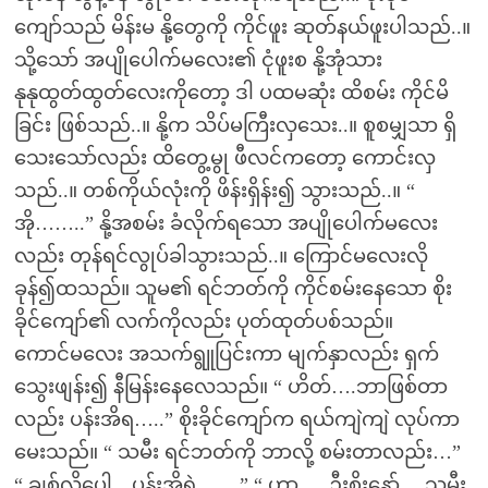
ကျော်သည် မိန်းမ နို့တွေကို ကိုင်ဖူး ဆုတ်နယ်ဖူးပါသည်..။
သို့သော် အပျိုပေါက်မလေး၏ ငုံဖူးစ နို့အုံသား
နုနုထွတ်ထွတ်လေးကိုတော့ ဒါ ပထမဆုံး ထိစမ်း ကိုင်မိ
ခြင်း ဖြစ်သည်..။ နို့က သိပ်မကြီးလှသေး..။ စူစမျှသာ ရှိ
သေးသော်လည်း ထိတွေ့မွု ဖီလင်ကတော့ ကောင်းလှ
သည်..။ တစ်ကိုယ်လုံးကို ဖိန်းရှိန်း၍ သွားသည်..။ “
အို……..” နို့အစမ်း ခံလိုက်ရသော အပျိုပေါက်မလေး
လည်း တုန်ရင်လွုပ်ခါသွားသည်..။ ကြောင်မလေးလို
ခုန်၍ထသည်။ သူမ၏ ရင်ဘတ်ကို ကိုင်စမ်းနေသော စိုး
ခိုင်ကျော်၏ လက်ကိုလည်း ပုတ်ထုတ်ပစ်သည်။
ကောင်မလေး အသက်ရွူပြင်းကာ မျက်နှာလည်း ရှက်
သွေးဖျန်း၍ နီမြန်းနေလေသည်။ “ ဟိတ်….ဘာဖြစ်တာ
လည်း ပန်းအိရ…..” စိုးခိုင်ကျော်က ရယ်ကျဲကျဲ လုပ်ကာ
မေးသည်။ “ သမီး ရင်ဘတ်ကို ဘာလို့ စမ်းတာလည်း…”
“ ချစ်လို့ပေါ့…ပန်းအိရဲ့……” “ ဟာ…..ဦးစိုးနော်… သမီး