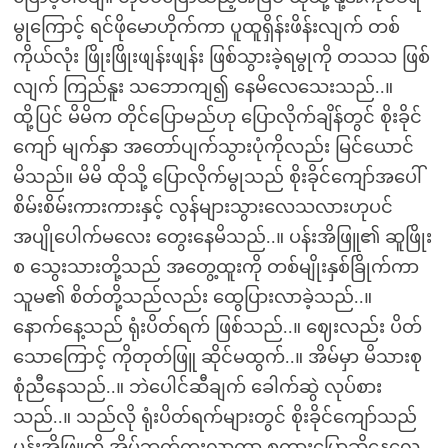
မွုကြောင့် ရင်ဖိုမောဟိုက်ကာ ပူထူရှိန်းဖိန်းလျက် တစ်
ကိုယ်လုံး ဖြိုးဖြိုးဖျန်းဖျန်း ဖြစ်သွားခဲ့ရမွုကို တသသ ဖြစ်
လျက် ကြည်နူး သဘောကျ၍ နေမိလေသေးသည်..။
ထို့ပြင် မိမိက တိုင်ပြောမည်ဟု ပြောလိုက်ချိန်တွင် စိုးခိုင်
ကျော် မျက်နှာ အတော်ပျက်သွားပုံကိုလည်း မြင်ယောင်
မိသည်။ မိမိ ထိုသို့ ပြောလိုက်မွုသည် စိုးခိုင်ကျော်အပေါ်
စိမ်းစိမ်းကားကားနှင့် လွန်များသွားလေသလားဟုပင်
အပျိုပေါက်မလေး တွေးနေမိသည်..။ ပန်းအိဖြူ၏ ဆူဖြိုး
စ သွေးသားတို့သည် အတွေ့ထူးကို တစ်မျိုးနှစ်ခြိုက်ကာ
သူမ၏ စိတ်တို့သည်လည်း ထွေပြားလာခဲ့သည်..။
နောက်နေ့သည် ရုံးပိတ်ရက် ဖြစ်သည်..။ ဈေးလည်း ပိတ်
သောကြောင့် ကိုတုတ်ဖြူ ဆိုင်မထွက်..။ အိမ်မှာ မိသားစု
စုံညီနေသည်..။ ဘဲပေါင်ဆီချက် ခေါက်ဆွဲ လုပ်စား
သည်..။ သည်လို ရုံးပိတ်ရက်များတွင် စိုးခိုင်ကျော်သည်
ပန်းအိဖြူတို့ အိမ်ဘက်ကူးလာကာ စကားပြောဆိုနေလေ့