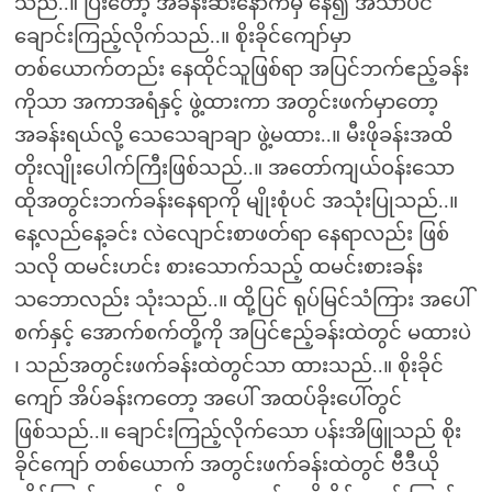
သည်..။ ပြီးတော့ အခန်းဆီးနောက်မှ နေ၍ အသာပင်
ချောင်းကြည့်လိုက်သည်..။ စိုးခိုင်ကျော်မှာ
တစ်ယောက်တည်း နေထိုင်သူဖြစ်ရာ အပြင်ဘက်ဧည့်ခန်း
ကိုသာ အကာအရံနှင့် ဖွဲ့ထားကာ အတွင်းဖက်မှာတော့
အခန်းရယ်လို့ သေသေချာချာ ဖွဲ့မထား..။ မီးဖိုခန်းအထိ
တိုးလျိုးပေါက်ကြီးဖြစ်သည်..။ အတော်ကျယ်ဝန်းသော
ထိုအတွင်းဘက်ခန်းနေရာကို မျိုးစုံပင် အသုံးပြုသည်..။
နေ့လည်နေ့ခင်း လဲလျောင်းစာဖတ်ရာ နေရာလည်း ဖြစ်
သလို ထမင်းဟင်း စားသောက်သည့် ထမင်းစားခန်း
သဘောလည်း သုံးသည်..။ ထို့ပြင် ရုပ်မြင်သံကြား အပေါ်
စက်နှင့် အောက်စက်တို့ကို အပြင်ဧည့်ခန်းထဲတွင် မထားပဲ
၊ သည်အတွင်းဖက်ခန်းထဲတွင်သာ ထားသည်..။ စိုးခိုင်
ကျော် အိပ်ခန်းကတော့ အပေါ် အထပ်ခိုးပေါ်တွင်
ဖြစ်သည်..။ ချောင်းကြည့်လိုက်သော ပန်းအိဖြူသည် စိုး
ခိုင်ကျော် တစ်ယောက် အတွင်းဖက်ခန်းထဲတွင် ဗီဒီယို