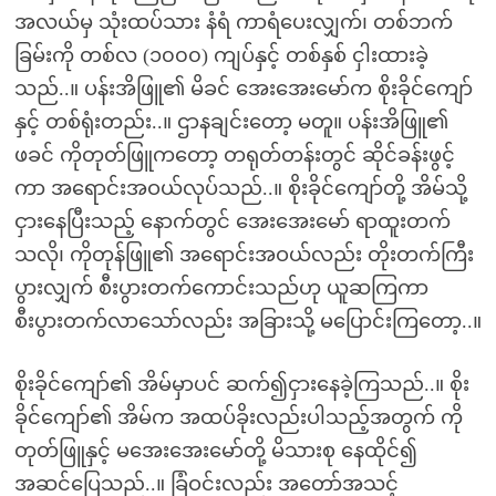
အလယ်မှ သုံးထပ်သား နံရံ ကာရံပေးလျှက်၊ တစ်ဘက်
ခြမ်းကို တစ်လ (၁၀၀၀) ကျပ်နှင့် တစ်နှစ် ငှါးထားခဲ့
သည်..။ ပန်းအိဖြူ၏ မိခင် အေးအေးမော်က စိုးခိုင်ကျော်
နှင့် တစ်ရုံးတည်း..။ ဌာနချင်းတော့ မတူ။ ပန်းအိဖြူ၏
ဖခင် ကိုတုတ်ဖြူကတော့ တရုတ်တန်းတွင် ဆိုင်ခန်းဖွင့်
ကာ အရောင်းအဝယ်လုပ်သည်..။ စိုးခိုင်ကျော်တို့ အိမ်သို့
ငှားနေပြီးသည့် နောက်တွင် အေးအေးမော် ရာထူးတက်
သလို၊ ကိုတုန်ဖြူ၏ အရောင်းအဝယ်လည်း တိုးတက်ကြီး
ပွားလျှက် စီးပွားတက်ကောင်းသည်ဟု ယူဆကြကာ
စီးပွားတက်လာသော်လည်း အခြားသို့ မပြောင်းကြတော့..။
စိုးခိုင်ကျော်၏ အိမ်မှာပင် ဆက်၍ငှားနေခဲ့ကြသည်..။ စိုး
ခိုင်ကျော်၏ အိမ်က အထပ်ခိုးလည်းပါသည့်အတွက် ကို
တုတ်ဖြူနှင့် မအေးအေးမော်တို့ မိသားစု နေထိုင်၍
အဆင်ပြေသည်..။ ခြံဝင်းလည်း အတော်အသင့်