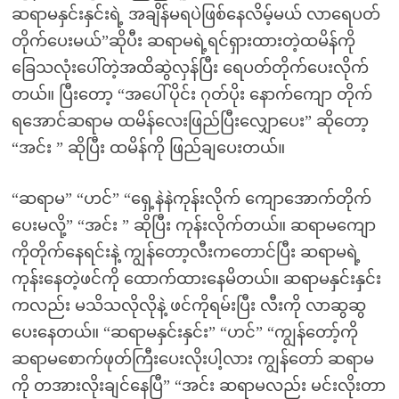
ဆရာမနှင်းနှင်းရဲ့ အချိန်မရပဲဖြစ်နေလိမ့်မယ် လာရေပတ်
တိုက်ပေးမယ်”ဆိုပီး ဆရာမရဲ့ရင်ရှားထားတဲ့ထမိန်ကို
ခြေသလုံးပေါ်တဲ့အထိဆွဲလှန်ပြီး ရေပတ်တိုက်ပေးလိုက်
တယ်။ ပြီးတော့ “အပေါ်ပိုင်း ဂုတ်ပိုး နောက်ကျော တိုက်
ရအောင်ဆရာမ ထမိန်လေးဖြည်ပြီးလျှောပေး” ဆိုတော့
“အင်း ” ဆိုပြီး ထမိန်ကို ဖြည်ချပေးတယ်။
“‌ဆရာမ” “‌ဟင်” “‌ရှေ့နဲနဲကုန်းလိုက် ကျောအောက်တိုက်
ပေးမလို့” “‌အင်း ” ဆိုပြီး ကုန်းလိုက်တယ်။ ဆရာမကျော
ကိုတိုက်နေရင်းနဲ့ ကျွန်တော့လီးကတောင်ပြီး ဆရာမရဲ့
ကုန်းနေတဲ့ဖင်ကို ထောက်ထားနေမိတယ်။ ဆရာမနှင်းနှင်း
ကလည်း မသိသလိုလိုနဲ့ ဖင်ကိုရမ်းပြီး လီးကို လာဆွဆွ
ပေးနေတယ်။ “‌ဆရာမနှင်းနှင်း” “‌ဟင်” “‌ကျွန်တော့်ကို
ဆရာမစောက်ဖုတ်ကြီးပေးလိုးပါ့လား ကျွန်တော် ဆရာမ
ကို တအားလိုးချင်နေပြီ” “‌အင်း ဆရာမလည်း မင်းလိုးတာ