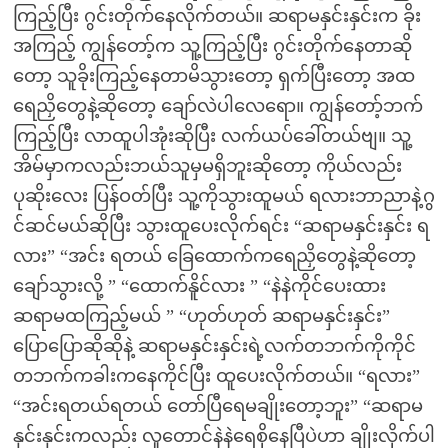
ကြည့်ပြီး ဂွင်းတိုက်နေလိုက်တယ်။ ဆရာမနှင်းနှင်းက ခိုး
အကြည့် ကျွန်တော့်က သူ့ကြည့်ပြီး ဂွင်းတိုက်နေတာဆို
တော့ သူခိုးကြည့်နေတာမိသွားတော့ ရှက်ပြီးတော့ အထ
ရေညှိတွေနဲ့ဆိုတော့ ချော်လဲပါလေရော။ ကျွန်တော့်ဘက်
ကြည့်ပြီး လာထူပါအုံးဆိုပြီး လက်ယပ်ခေါ်တယ်ဗျ။ သူ့
အိမ်မှာကလည်းဘယ်သူမှမရှိဘူးဆိုတော့ ကိုယ်လည်း
ပုဆိုးလေး ပြန်ဝတ်ပြီး သူ့ကိုသွားထူမယ် ရလားဘာညာနဲ့ဂွ
င်ဆင်မယ်ဆိုပြီး သွားထူပေးလိုက်ရင်း “‌ဆရာမနှင်းနှင်း ရ
လား” “‌အင်း ရတယ် ခြေထောက်ကရေညှိတွေနဲ့ဆိုတော့
ချော်သွားလို့ ” “‌ထောက်နိူင်လား ” “‌နဲနဲကိုင်ပေးထား
ဆရာမထကြည့်မယ် ” “‌ဟုတ်ဟုတ် ဆရာမနှင်းနှင်း”
‌ပြောပြောဆိုဆိုနဲ့ ဆရာမနှင်းနှင်းရဲ့လက်တဘက်ကိုကိုင်
တဘက်ကခါးကနေကိုင်ပြီး ထူပေးလိုက်တယ်။ “ရလား”
“‌အင်းရတယ်ရတယ် တော်ပြီရေမချိုးတော့ဘူး” “‌ဆရာမ
နှင်းနှင်းကလည်း လူတောင်နဲနဲရေစိုနေပြီပဲဟာ ချိုးလိုက်ပါ