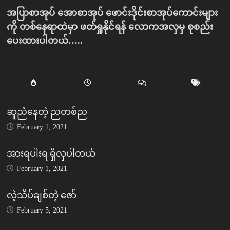
အပြာစာအုပ် အောစာအုပ် ဖောင်းဒိုင်းစာအုပ်ကောင်းများ
ကို တစ်နေရာထဲမှာ ဖတ်ရှုနိုင်ရန် လောကအလှမှ စုစည်း
ပေးထားပါတယ်…..
ဆူညံနေတဲ့ ညတစ်ည
February 1, 2021
အားရပါးရ ရှိလှပါတယ်
February 1, 2021
လဲ့သိပ်ချစ်တဲ့ ဇော်
February 5, 2021