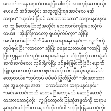
အောက်ကနေ နောက်ကနေပြီး ခါးကိုင်အားကုန်ဆောင့်လိုး
ပေးမယ် အဲဒီအတိုင်း အတူတူပြီးရအောင်လေ နော်
ဆရာမ” “‌ဟုတ်ပါပြီရှင် သဘောသဘော” ဆရာမနှင်းနှင်း
က ကျွန်တော်ပြောတဲ့အတိုင်း လေးဘက်ကုန်းပေးလိုက်
တယ်။ ‌ “အိုးကြီးကတော့ ရှယ်မိုက်ပဲကွာ” ဆိုပြီး
အသံထွက်ပြောလိုက်မိတော့ ဆရာမနှင်းနှင်းက သူ့အိုးကို
လှုပ်ရမ်းပြီး “လာလေ” ဆိုပြီး စနေသေးတယ်။ “‌လာပြီ’ ဆို
ပြီး ကျွန်တော်လည်း ဆရာမနှင်းနှင်း ဖင်ကြီးကို လက်နဲ့ခပ်
ဆက်ဆက်လေး လှမ်းရိုက်ပြီး ဖင်နှစ်ခြမ်းကိုဖြဲပီး နောက်
ပြူထွက်လာတဲ့ စောက်ဖုတ်ထဲကို လီးကြီးထိုးသွင်းလိုက်
တော့တယ်။ “ဘွပ်ဘွပ် ဖပ်ဖပ် ဗြွတ်ဗြွတ်” “အီးအားအား
အူး အူးဟူးဟူး အအ” “‌ကောင်းလား ဆရာမနှင်းနှင်း”
“‌အင်းကောင်းတယ် ဆရာမပြီးတော့မယ် ဆောင့်ဆောင့်
တအားဆောင့်လိုး” ကျွန်တော့လီးပြန်ဆွဲအနူတ်ကို ဆရာမ
နှင်းနှင်းဖင်ကြီးက နောက်ကိုကပ်ပါလာပြီး ပြန်ဆောင့်လိုး