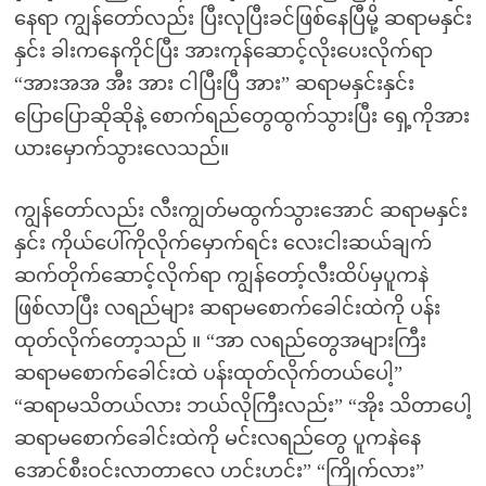
နေရာ ကျွန်တော်လည်း ပြီးလုပြီးခင်ဖြစ်နေပြီမို့ ဆရာမနှင်း
နှင်း ခါးကနေကိုင်ပြီး အားကုန်ဆောင့်လိုးပေးလိုက်ရာ
“‌အားအအ အီး အား ငါပြီးပြီ အား” ဆရာမနှင်းနှင်း
ပြောပြောဆိုဆိုနဲ့ စောက်ရည်တွေထွက်သွားပြီး ရှေ့ကိုအား
ယားမှောက်သွားလေသည်။
ကျွန်တော်လည်း လီးကျွတ်မထွက်သွားအောင် ဆရာမနှင်း
နှင်း ကိုယ်ပေါ်ကိုလိုက်မှောက်ရင်း လေးငါးဆယ်ချက်
ဆက်တိုက်ဆောင့်လိုက်ရာ ကျွန်တော့်လီးထိပ်မှပူကနဲ
ဖြစ်လာပြီး လရည်များ ဆရာမစောက်ခေါင်းထဲကို ပန်း
ထုတ်လိုက်တော့သည် ။ “‌အာ လရည်တွေအများကြီး
ဆရာမစောက်ခေါင်းထဲ ပန်းထုတ်လိုက်တယ်ပေါ့”
“‌ဆရာမသိတယ်လား ဘယ်လိုကြီးလည်း” “‌အိုး သိတာပေါ့
ဆရာမစောက်ခေါင်းထဲကို မင်းလရည်တွေ ပူကနဲနေ
အောင်စီးဝင်းလာတာလေ ဟင်းဟင်း” “‌ကြိုက်လား”