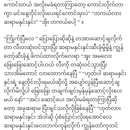
ကောင်းတယ် အလိုးမခံရတာကြာတော့ ကောင်းလိုက်တာ
ကွာ မင်းနေ့တိုင်းလိုးပေးရင်ကောင်းမှာပဲ” “‌တကယ်လား
ဆရာမနှင်းနှင်း” “‌အိုး တကယ်ပေါ့ ” ။
“‌ကြိုက်ပြီလေ ” ပြောပြောဆိုဆိုနဲ့ တအားဆောင့်ချလိုက်
တာ လီးတဆုံးဝင်သွားပြီး ဆရာမနှင်းနှင်းဆီးခုံမို့မို့နဲ့ ကျွန်
တော့်ဆီးခုံနဲ့ ဖိကပ်ထားလိုက်လေရာ “‌အူး အမလေး
ဖြေးဖြေးဆောင့်ပါဟယ် လီးကို တဆုံးဝင်သွားပြီး
သားအိမ်တောင် လာထောာက်နေပြီ ” “‌ဟုတ်ပါ ဆရာမနှင်း
နှင်းရဲ့ နေ့တိုင်းလိုးရမယ်ဆိုလို့ အပျော်လွန်ပြီးဆောင့်ချ
လိုက်မိလို့ပါ ဖြေးဖြေး တချက်ချင်းမှန်မှန်ဆောင့်လိုးပေး
မယ် နော်” “‌အင်း ဆောင့်ပေး အလိုးမခံရတာကြာပြီဆို
တော့ အခုဆရာမ ပြီးချင်သလိုလိုဖြစ်နေပြီ” “‌ဟုတ်လား
ဆရာမနှင်းနှင်း အဲဒါဆို ပုံစံပြောင်းလိုးရအောင်လေ
ဆရာမနှင်းနှင်းလေးဘက်ကုန်းလိုက် ကျွန်တော်ကုတင်