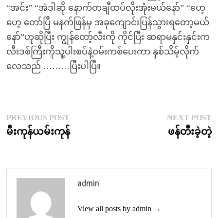
“‌အင်း” “‌အဲဒါဆို နောက်တချီထပ်လိုးအုံးမယ်နော်” “‌ဟေ့
ဟေ့ တော်ပြီ မနက်ဖြန်မှ အခုကျောင်းပြန်သွားရတော့မယ်
နော်”ဟုဆိုပြီး ကျွန်တော့်လီးကို ကိုင်ပြီး ဆရာမနှင်းနှင်းက
လီးဒစ်ကြီးကိုသူ့ပါးစပ်နဲ့ဝမ်းကစ်ပေးကာ နှစ်သိမ့်လိုက်
လေသည် ………ပြီးပါပြီ။
Post
Previous
N
PREVIOUS POST
NEXT POST
post:
p
မီးကုန်ယမ်းကုန်
ဖန်တီးခဲ့တဲ့
navigation
admin
View all posts by admin →