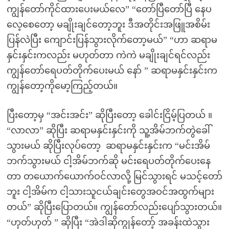
ကျွန်တော်ကိုင်ထားပေးမယ်လေ” “‌တော်ပြီတော်ပြီ နေပ
လေ့စေတော့ မချိုးချင်တော့ဘူး ဒီအတိုင်းအဖြူအစိမ်း
ပြန်လဲပြီး ကျောင်းပြန်သွားလိုက်တော့မယ်” “‌ဟာ ဆရာမ
နှင်းနှင်းကလည်း မဟုတ်တာ ကဲကဲ မချိုးချင်ရင်လည်း
ကျွန်တော်ရေပတ်တိုက်ပေးမယ် နော် ” ဆရာမနှင်းနှင်းက
ကျွန်တော့ကိုမော့ကြည့်တယ်။
ပြီးတော့မှ “အင်းအင်း” ဆိုပြီးတော့ ခေါင်းငြိမ့်ပြတယ် ။
“‌လာလာ” ဆိုပြီး ဆရာမနှင်းနှင်းကို သူ့အိမ်ဘက်တွဲခေါ်
သွားမယ် ဆိုပြီးလုပ်တော့ ‌ ဆရာမနှင်းနှင်းက “မင်းအိမ်
ဘက်သွားမယ် ငါ့အိမ်ဘက်ဆို မင်းရေပတ်တိုက်ပေးနေ
တာ တယောက်ယောက်ဝင်လာလို့ မြင်သွားရင် မသင့်တော်
ဘူး ငါ့အိမ်က ငါ့သားသူငယ်ချင်းတွေအဝင်အထွက်များ
တယ်” ဆိုပြီးပြောတယ်။ ကျွန်တော်လည်းပျော်သွားတယ်။
“ဟုတ်ဟုတ် ” ဆိုပြီး “အဲဒါဆိုကျွန်တော့် အခန်းထဲသွား