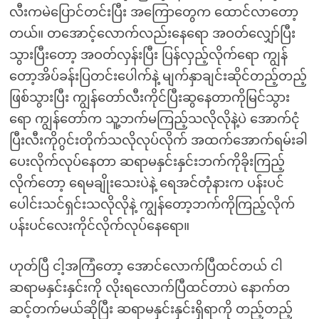
လီးကမဲပြောင်တင်းပြီး အကြောတွေက ထောင်လာတော့
တယ်။ တအောင့်လောက်လည်းနေရော အဝတ်လျှော်ပြီး
သွားပြီးတော့ အဝတ်လှန်းပြီး ပြန်လှည့်လိုက်ရော ကျွန်
တော့အိပ်ခန်းပြတင်းပေါက်နဲ့ မျက်နှာချင်းဆိုင်တည့်တည့်
ဖြစ်သွားပြီး ကျွန်တော်လီးကိုင်ပြီးဆွနေတာကိုမြင်သွား
ရော ကျွန်တော်က သူ့ဘက်မကြည့်သလိုလိုနဲ့ပဲ အောက်ငုံ
ပြီးလီးကိုဂွင်းတိုက်သလိုလုပ်လိုက် အထက်အောက်ရမ်းခါ
ပေးလိုက်လုပ်နေတာ ဆရာမနှင်းနှင်းဘက်ကိုခိုးကြည့်
လိုက်တော့ ရေမချိုးသေးပဲနဲ့ ရေအင်တုံနားက ပန်းပင်
ပေါင်းသင်ရှင်းသလိုလိုနဲ့ ကျွန်တော့ဘက်ကိုကြည့်လိုက်
ပန်းပင်လေးကိုင်လိုက်လုပ်နေရော။
ဟုတ်ပြီ ငါ့အကြံတော့ အောင်လောက်ပြီထင်တယ် ငါ
ဆရာမနှင်းနှင်းကို လိုးရလောက်ပြီထင်တာပဲ နောက်တ
ဆင့်တက်မယ်ဆိုပြီး ဆရာမနှင်းနှင်းရှိရာကို တည့်တည့်