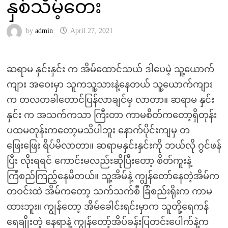
နှစ်သိမ့်တေး
by
admin
April 27, 2021
ဆရာမ နှင်းနှင်း က အိမ်ထောင်သယ် ဒါပေမဲ့ သူ့ယောက်
ကျား အဝေးမှာ သူကသူ့သားနဲ့နေတယ် သူ့ယောက်ကျား
က တလတခါတောင်ပြန်လာချင်မှ လာတာ။ ဆရာမ နှင်း
နှင်း က အသက်ကသာ ကြီးတာ ကာမစိတ်ကတော့ရှိတုန်း
ပထမတုန်းကတော့မသိပါဘူး နောက်ပိုင်းကျမှ တ
ဖြေးဖြေး ရိပ်မိလာတာ။ ဆရာမနှင်းနှင်းကို ဘယ်လို ဂွင်ဖန်
ပြီး လိုးရရင် ကောင်းမလည်းဆိုပြီးတော့ စိတ်ကူးနဲ့
ကြံစည်ကြည့်နေမိတယ်။ သူ့အိမ်နဲ့ ကျွန်တော်နေတဲ့အိမ်က
တဝင်းထဲ အိမ်ကတော့ သက်သက်စီ ခြံစည်းရိုးက ကာမ
ထားဘူး။ ကျွန်တော့ အိမ်ခေါင်းရင်းမှာက သူတို့ရေကန်
ရေချိုးတဲ့ နေရာနဲ့ ကျွန်တော့်အိပ်ခန်းပြတင်းပေါက်နဲ့က