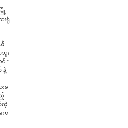
ို့
းရုံ
ယီ
ာဘူး
င် ”
နဲ့
လေးမ
့်
ကဲ့
ွေးက