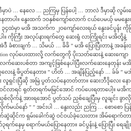
ီမှာပဲ … နေလေ … ညကြမှ ပြန်ပေါ့ … ဘာလဲ ဒီမှာဆို လွမ်း
 စနေတာပါ။ နွေးထက် ၁ဝနှစ်ကျော်လောက် ငယ်ပေမယ့် မမနွေးလိ
၄ထဲမှာ မအိ အသက်က ၂ဝကျော်လေးရယ် နွေးခင်ပွန်း ကိုက
 ကိုကြီး အလုပ်နားရက်တွေ ဆေးရုံ လာကြိုရင်း မအိတို့နဲ့
 အဲဒီ ခံစားချက် … သိမယ် … ခိခိ ” မအိ ပြောပြီးတာနဲ့ အခန်
ion လုပ်ပေးထားလို့ လက်တွေကို ပိုးသတ်ဆေးနဲ့ ဆေးကျော
မ်း လက်ဆေးပစ်တာ အကျင့်ဖြစ်နေပါပြီ။လက်ဆေးနေတုန်း မ
ဂွလေးနဲ့ ဖိပွတ်နေတာ။ ” ဟိတ် … အချိန်ပြည့်နော် … ခ်ခ် ” 
ြီး လူရှင်းပြီဆို အမြဲ ပွတ်သပ်နေတတ်တာ။ ဆေးဘီဒိုလေး နေ
င်လာရင် ရုတ်တရက်မမြင်အောင် ကပ်ပေးရတာပေါ့။ မအိ
်လိုက်နဲ့ အားရအောင် ပွတ်သပ် ညှစ်ချေပြီးမှ လူချင်း ခွာလိ
ိုက်မယ်နော် ” ” အင်းပါ … နွေးလည်း ညကြ … စောစော ပြန
က်ဆွဲဆိုင်က ရှမ်းခေါက်ဆွဲ ဝင်ဝယ်ခဲ့သေးတာ။ အိမ်ရောက်တာန
်၃ရက်နေမှ ရောက်မယ်ပြောနေတာ။ ခင်ပွန်းနဲ့ ပြောပြီး ရေချိုးဖိ