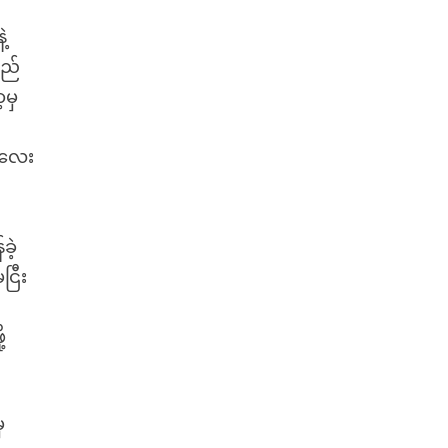
့
လည်
့မှ
ု့လေး
ခဲ့
ြီး
့
ှ