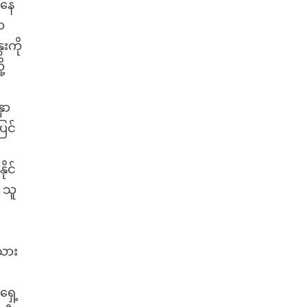
ာနေ
ာ
းကို
့
ှာ
ြင်
ုင်
 သူ
သား
ှေ့