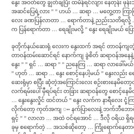
နွေး အဝတ်တွေ ချွတ်ချပြီး ထမိန်ရင်လျား နေတုန်း ဖုန
အဆင်ပြေရဲ့လား ” ” ဟယ် … ဆရာ … မတွေ့တာ ကြာပ
လေး ခဏပြန်လာတာ … ရောက်တာနဲ့ ညည်းသတိရလို့ … 
က ပြန်ရောက်တာ … ရေချိုးမလို့ ” နွေး ရေချိုးမယ် ပ
ခုတိုက်နယ်ဆေးရုံ လေးက နွေးထက် အရင် တာဝန်ကျတဲ့ န
တာဝန်ထမ်းဆောင်ရင် နောက်ကျ ခွဲစိတ် ဆရာဝန်အနေ
နွေး ” ” ရှင် … ဆရာ ” ” ညနေကြ … ဆရာ လာခေါ်မယ်
” ဟုတ် … ဆရာ … နွေး စောင့်နေပါ့မယ် ” နွေးလည်း ရေချိ
ဆေးရုံမှာ စပြီး ဆုံတဲ့အကြောင်းလေး စဉ်းစားနေမိတ
လက်ရမ်းပေါ် မှီရပ်ရင်း တခြား ဆရာဝန်တွေ စောင့်နေ
… နွေးနွေးလှိုင် ထင်တယ် ” နွေး လက်က နာရီလေး ငု
လိုက်တော့ ကုတ်အကျ ႌ နက်ပြာလေးနဲ့ ဘက်ဘီဘောင်
ရှင့် ” ” လာလာ … အထဲ ဝင်ရအောင် … ဒီလို ဝရိယ ရှိ
ခုမှ စရောက်တဲ့ … အသစ်ဆိုတော့ … ကြိုရောက်နေတာပါ ”