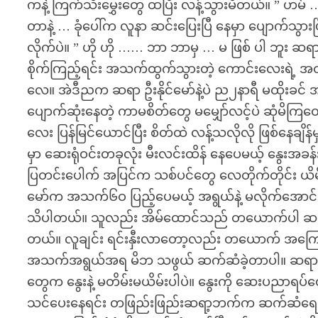
ကနဲ့ ကြက်သီးမွှေးတွေ ထပြီး လန့်သွားမိတယ်။ ” ဟမ်
တာနဲ့ … ခုံပေါ်က လူနာ ဆင်းပြေးပြီ နေမှာ ပျောက်သွ
လိုက်ပဲ။ ” ဟို ဟို …… ဘာ ဘာမှ … မ ဖြစ် ပါ ဘူး ဆ
စိုက်ကြည့်ရင်း အသက်ထွက်သွားတဲ့ ကောင်းလေးရဲ့ အ
လေ။ အဲဒီညက ဆရာ ဦးနိုင်မော်နဲ့ပဲ ည၂နာရီ မထိုးခင် အ
ပျောက်ဆုံးနေတဲ့ ကာမစိတ်တွေ မမျှော်လင့်ပဲ ဆုံမိကြတော
လေး ပြန်မြင်ယောင်ပြီး စိတ်ထဲ လန့်သလိုလို ဖြစ်နေချ
မှာ ဆေးရုံဝင်းတခုလုံး မီးလင်းထိန် နေပေမယ့် နွေးအခန်
ပြတင်းပေါက် အပြင်က သစ်ပင်တွေ လေတိုက်တိုင်း ယိမ်
မော်က အသက်၆ဝ ပြည့်ပေမယ့် အရွယ်နဲ့ မလိုက်အောင်ပဲ
သိပါတယ်။ သူလည်း အိမ်ထောင်သည် တယောက်ပါ ဆရာ ဦးနိ
တယ်။ လူချင်း ရင်းနှီးလာတော့လည်း တယောက် အကြေ
အသက်အရွယ်အရ မိဘ သဖွယ် ဆက်ဆံခဲ့တာပါ။ ဆရာက မိန
တွေက နွေးနဲ့ မတိမ်းမယိမ်းပါပဲ။ နွေးကို ဆေးပညာရပ
သင်ပေးနေရင်း တဖြည်းဖြည်းဆရာ့ဘက်က ဆက်ဆံရေးက 