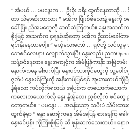
” အံမယ် … မမနွေးက … ဦးစိုး ခရီး ထွက်နေတာဆို … ဒ
တာ သိမှာဆိုးတာလား ” မအိက ပြုံးစိစိလေးနဲ့ နွေးကို
ခေါ်ပြီး ညီအမတွေလို ဆက်ဆံကြတယ်။ နွေးအသက်က ၃
စိုးမြင့် အသက်က ၄ရနှစ်ဆိုတော့ မအိက ဦးတပ်ခေါ်တာပါ။
ရင်းနှီးနေတာပေါ့။ ” မယ့်လေးတော် … ရှင်တို့ လင်ယူမှ
ဘေစင်လေးနား လျှောက်သွားပြီး နွေးလည်း ညကOperat
သန့်စင်နေတာ။ နွေးအကျင့်က အိမ်ပြန်ကာနီး အမြဲတ
နောက်ကနေ ခါးဖက်ပြီး နွေးဖင်သားစိုင်တွေကို သူ့ပေါင်
ဇွတ်ပဲ နွေးဖင်ကြီးကို အနီးကပ်မြင်ရင် အူယားတယ်ဆိုပ
နံရံလေး ကပ်လိုက်ရတယ် အပြင်က တယောက်ယောက် ဝ
ကလေးတယောက်လို နွေး နို့အုံလေး ညှစ်လိုက် ဖင်တွေ ညှစ
တော့တယ်။ ” မမနွေး … အခန်းသော့ သမီးပဲ သိမ်းထားလ
ထွက်ခဲ့မှာ ” နွေး ဆေးရုံကနေ အိမ်အပြန် စားနေကြ ခေါ
နွေးခင်ပွန်း ကိုကြီးစိုးမြင့် ဆီ ဖုန်းဆက်သေးတယ်။ နောက