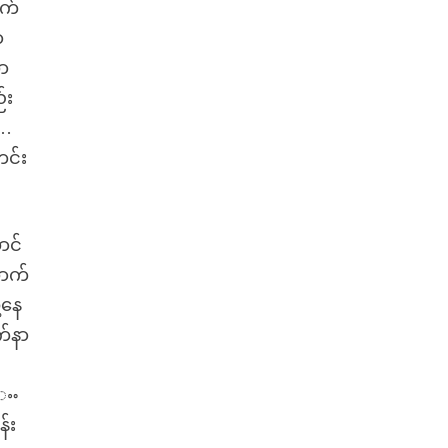
ျက်
ာ
တာ
်း
 …
ဟင်း
ာင်
ောက်
့နေ
က်နာ
 ႌ
်း