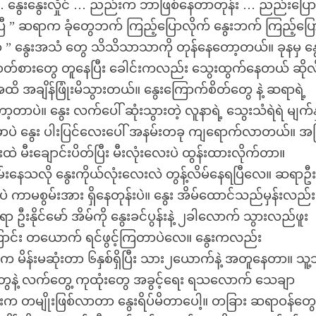
 … နွေးနွေးလှိုင် … ညည်းက ဘာဖြစ်နေတာတုန်း … ညည်းပြေ
ားပြီ ” ဆရာက ခုံတွေဘက် ကြည့်ပြောလိုက် နွေးဘက် ကြည့်ပြေ
ရာ ” နွေးအသံ တွေ သိသိသာသာကို တုန်နေတော့တယ်။ ခုနမှ နွေ
ဝတ်စားတွေ တူနေပြီး ခေါင်းကလည်း သွေးထွက်နေတယ် ဆိုလို
ထိ အချိန်ဖြုံးမိသွားတယ်။ နွေးကြောက်စိတ်တွေ နဲ့ ဆရာရဲ့
့တာပဲ။ နွေး လက်ပေါ် ဆုံးသွားတဲ့ လူနာရဲ့ သွေးသံရဲရဲ မျက်န
ိန်မှာပဲ နွေး ပါးပြင်လေးပေါ် အနမ်းတခု ကျရောက်လာတယ်။ အပ
းထဲ မီးချောင်းပိတ်ပြီး မီးလုံးလေးပဲ ထွန်းထားလိုက်တာ။
းနေသလို နွေးကိုယ်လုံးလေးလဲ တွန့်လိမ်နေရပြီလေ။ ဆရာဦးနိ
 ကာမစွမ်းအား ရှိနေတုန်းပဲ။ နွေး အိမ်ထောင်သည်မှန်းလည်း
ုင်မော် အိမ်ကို နွေးခင်ပွန်းနဲ့ ၂ခါလောက် သွားလည်ဖူး
ာင်း တယောက် ရင်ဖွင့်ကြတာပဲလေ။ နွေးကလည်း
်းမဆုံးတာ ၆နှစ်ရှိပြီး သား၂ယောက်နဲ့ အတူနေတာ။ သူ့
်တွေနဲ့ လက်တွေ့ ကုထုံးတွေ အခွင့်ရေး ရသလောက် သေချာ
တမျိုးဖြစ်လာတာ နွေးရိပ်မိတာပေါ့။ တခြား ဆရာဝန်တွေရ