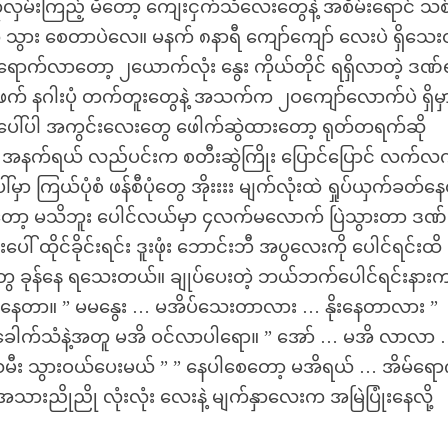
လှမ်းကြည့် မိတော့ ကျေးငှက်သံလေးတွေနဲ့ အစိမ်းရောင် သစ
 သွား စေတာပဲလေ။ မနက် ၈နာရီ ကျော်ကျော် လေးပဲ ရှိသေ
ရောက်လာတော့ ၂ယောက်လုံး နွေး ကိုယ်တိုင် ရရှိလာတဲ့ ဒဏ်
် နဂါးပုံ တက်တူးတွေနဲ့ အသက်က ၂ဝကျော်လောက်ပဲ ရှိမှ
ုံးပေါ်ပါ အကွင်းလေးတွေ ဖေါက်ဆွဲထားတော့ ရုတ်တရက်ဆို
ှပ် အနက်ရယ် လည်ပင်းက စတီးဆွဲကြိုး ပြောင်ပြောင် လက်လ
ြယ်ပုံစံ ဖန်စီပုံတွေ အိုးးးး မျက်လုံးထဲ ရှုပ်ယှက်ခတ်န
ဲတော့ မသိဘူး ပေါင်လယ်မှာ ၄လက်မလောက် ပြဲသွားတာ ဒဏ
 ထိုင်ခိုင်းရင်း ဒူးဖုံး ဘောင်းဘီ အပွလေးကို ပေါင်ရင်းထိ 
်တွေ ခုန်နေ ရသေးတယ်။ ချုပ်ပေးတဲ့ ဘယ်ဘက်ပေါင်ရင်းနား
်နေတာ။ ” မမနွေး … မအိပ်သေးတာလား … နိုးနေတာလား ”
တံခါးခေါက်သံနဲ့အတူ မအိ ဝင်လာပါရော။ ” အော် … မအိ လာလာ
 သမီး သွားဝယ်ပေးမယ် ” ” နေပါစေတော့ မအိရယ် … အိမ်ရော
းညိုညို လုံးလုံး လေးနဲ့ မျက်နှာလေးက အမြဲပြုံးနေလို့