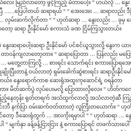
်းသံလေး မြည်လာတော့ ဖွင့်ကြည့် မိတာပေါ့။ ” ဟယ်လို … နွေး
ြီ ……ပြေပါတယ် ဆရာရယ် ” ” အေးအေး … ဆရာလည်း ဒီမြ
လှမ်းဆက်လိုက်တာ ” ” ဟုတ်ဆရာ … နွေးလည်း … ခုမှ ဆေ
ြောတော့ ဆရာ ဦးနိုင်မော် စကားသံ ခဏ ငြိမ်ကြသွားတယ်။
ွေးဆရာပေါ့။ဆရာ ဦးနိုင်မော် ပင်စင်ယူသွားလို့ နွေးက ယာ
နဲ့ တာဝန်ကျလာတော့တာ။ ” ဆရာပြောတာ … ပြန်လည်း မပြေ
 … မတွေ့တာကြလို့ … စားရင်း သောက်ရင်း စကားပြောရအော
ုးပြီးတာနဲ့ ဝယ်လာတဲ့ ရှမ်းခေါက်ဆွဲစားရင်း ဆရာဦးနိုင်မော် 
ော့တယ်။ နွေးရောက်ကာစ ဆေးရုံအထူးကုဆောင်ရဲ့ ဝရန်တာ
မိတာ။ မိတ်ဆက်ပွဲ လုပ်ပေးမလို့ ပြောထားလိုလေ။ ” ဟိတ်က
ံ့ကြည့်နေတုန်း ရုတ်တရက် အသံထွက်လာလို့ အသံလာတဲ့ဆီ ကြည
းဘီ နက်ပြာ ဝမ်းဆက်ဝတ်ထားတဲ့ လူကြီးတယောက်။ ” ဟုတ်
ရင်တော့ ဒီဆေးရုံတွက် … အားကိုးရမှာပါ ” ” ဟုတ်ဆရာ … န
 မျက်နှာ ခန့်ခန့်ငြားငြား နဲ့ စကားပြောရင် တဖက်သားပေါ်