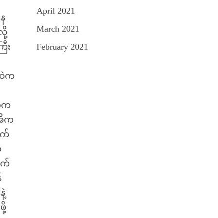
April 2021
နေ
March 2021
ု့
ြီး
February 2021
းထဲက
အိက
မအိက
ာက်
က
ုက်
်
ဲ့
ု့