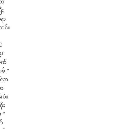
 တ
ီး
ရော
ောင်း
ပဲ
ေး
ာက်
စ် ”
ါ်လာ
 တ
းပဲ။
ိုး
် ”
က်