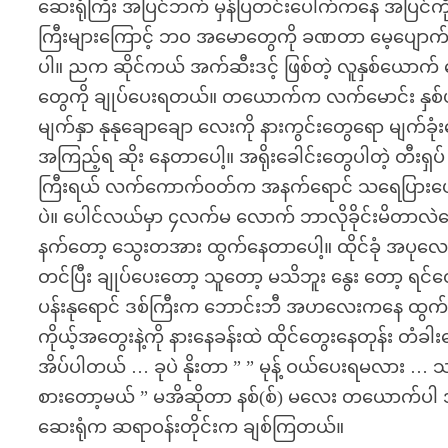
ဆေးရုံကြီး အပြင်ဘက် မှန်ပြတင်းပေါက်ကနေ အပြင်ကို
ကြီးများကြောင့် ဘဝ အမောတွေကို ခဏတာ မေ့ပျောက်
ပါ။ ညက ဆိုင်ကယ် အက်ဆီးဒင့် ဖြစ်တဲ့ လူနှစ်ယောက် 
တွေကို ချုပ်ပေးရတယ်။ တယောက်က လက်မောင်း နှစ်ဖက
မျက်နှာ နုနုချောချော လေးကို နားကွင်းတွေရော မျက်ခ
အကြည့်ရ ဆိုး နေတာပေါ့။ အရိုးခေါင်းတွေပါတဲ့ တီးရ
ကြီးရယ် လက်ကောက်ဝတ်က အနက်ရောင် သရေပြားပေါ်မှာ က
ပဲ။ ပေါင်လယ်မှာ ၄လက်မ လောက် ဘာလိုခိုင်းမိတာလ
နက်တော့ သွေးတအား ထွက်နေတာပေါ့။ ထိုင်ခုံ အပုလေးပေါ်
တင်ပြီး ချုပ်ပေးတော့ သူတော့ မသိဘူး နွေး တော့ ရင
ပန်းနုရောင် ဒစ်ကြီးက ဘောင်းဘီ အဟလေးကနေ ထွက
ကိုယ့်အတွေးနဲ့ကို နားနေခန်းထဲ ထိုင်တွေးနေတုန်း 
အိပ်ပါတယ် … ခုပဲ နိုးတာ ” ” မုန့် ဝယ်ပေးရမလား …
စားတော့မယ် ” မအိဆိုတာ နစ်(စ်) မလေး တယောက်ပါ အသာ
ဆေးရုံက ဆရာဝန်းတိုင်းက ချစ်ကြတယ်။