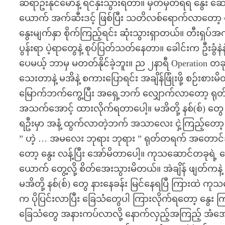
ဆရာဦးနိုင်မော်နဲ့ ရင်နှီးသွားရတာ။ မှတ်မှတ်ရရ နွေ
ယောက် အက်ဆီးဒင့် ဖြစ်ပြီး သတိလစ်ရောက်လာတော့ န
နွေးမျက်နှာ စိုက်ကြည့်ရင်း ဆုံးသွားရှာတယ်။ တ
ပွန်းရာ ပဲ့ရာတွေနဲ့ စုပ်ပြတ်သတ်နေတာ။ ခေါင်းက ဦးခွံ
ပေမယ့် ဘာမှ မတတ်နိုင်ခဲ့ဘူး။ ည ၂နာရီ Operation တခု
သေးတာနဲ့ မအိနဲ့ စကားပြောရင်း အချိန်ဖြုံးဖို့ စဉ်း
မြောက်ဘက်ကွေ့ပြီး အရှေ့ဘက် လျှောက်လာတော့ ရုတ်တရက
အသက်အောင့် ထားလိုက်ရတာပေါ့။ မအိတို့ နစ်(စ်) တွ
ရဦးမှာ အနံ့ ထွက်လာတဲ့ဘက် အသာလေး ငှဲ့ကြည့်တော့ 
” ဟဲ့ … အမလေး ဘုရား ဘုရား ” ရုတ်တရက် အတောင်ခတ
တော့ နွေး လန့်ပြီး အော်မိတာပေါ့။ ကုသဆောင်တခုရဲ့ 
ယောက် တွေ့လို့ စိတ်အေးသွားမိတယ်။ အဲချိန် ဖျတ်ကနဲ့
မအိတို့ နစ်(စ်) တွေ နားနေခန်း မြင်နေရပြီ ကြားထဲ ကုသဆေ
က ပိုပြင်းလာပြီး ခြေသံတွေပါ ကြားလိုက်ရတော့ နွေး ကြက
ခြေသံတွေ အနားကပ်လာလို့ နောက်လှည့်အကြည့် အံအော မ