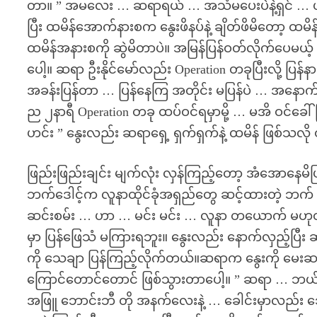
တာ။ ” အမလေး … ဆရာရယ် … အသံမပေးပဲနဲ့ရှင် … ဟူးး
ပြီး ထမိန်အောက်နားစက နွေးဖိနပ်နဲ့ ချိတ်ဖိမိတော့ 
ထမိန်အနားစကို ဆွဲမိတာပဲ။ အမြန်ပြန်ဝတ်လိုက်ပေမယ့်
ပေါ့။ ဆရာ ဦးနိုင်မော်လည်း Operation တခုပြီးလို့
အခန်းပြန်တာ … ပြန်နေကြ အတိုင်း မပြန်ပဲ … အနောက်ထ
ည ၂နာရီ Operation တခု ထပ်ဝင်ရမှာမို့ … မအိ ဝင်ခေါ
ဟင်း ” နွေးလည်း ဆရာရှေ့ ရှက်ရှက်နဲ့ ထမိန် ဖြစ်သလို ဝ
ဖြည်းဖြည်းချင်း မျက်လုံး လှန်ကြည့်တော့ အံအောနေမိ
ဘက်ဒေါင့်က လူနာထိုင်ခုံအရှည်တွေ ဆင့်ထားတဲ့ ဘက
ဆင်းစမ်း … ဟာ … မင်း မင်း … လူနာ တယောက် မဟု
မှာ ပြန်ဖြေသံ မကြားရဘူး။ နွေးလည်း နောက်လှည့်ပြီး 
ကို သေချာ ပြန်ကြည့်လိုက်တယ်။ဆရာက နွေးကို မေးဆတ
ကြောင်တောင်တောင် ဖြစ်သွားတာပေါ့။ ” ဆရာ … ဘ
အဖြူ ဘောင်းဘီ တို အနက်လေးနဲ့ … ခေါင်းမှာလည်း သွေ