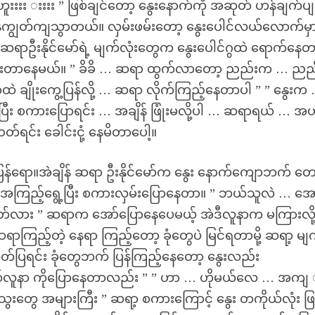
းး းးးး ” ဖြစ်ချင်တော့ နွေးနောက်ကို အဆုတ် ဟန်ချက်ပ
ထမိန်ကျွတ်ကျသွာတယ်။ လှမ်းဖမ်းတော့ နွေးပေါင်လယ်လောက်မှ
 ဆရာဦးနိုင်မော်ရဲ့ မျက်လုံးတွေက နွေးပေါင်ဂွထဲ ရောက်နေ
 ပြန်နားတာနေမယ်။ ” ခိခိ … ဆရာ ထွက်လာတော့ ညည်းက … ညည
ဲ ချိုးကွေ့ပြန်လို့ … ဆရာ လိုက်ကြည့်နေတာပါ ” ” နွေးက
်ပြီး စကားပြောရင်း … အချိန် ဖြုံးမလို့ပါ … ဆရာရယ် … အ
တ်ရင်း ခေါင်းငုံ့ နေမိတာပေါ့။
ပြန်ရော။အဲချိန် ဆရာ ဦးနိုင်မော်က နွေး နောက်ကျောဘက် တေ
် အကြည့်ရွေ့ပြီး စကားလှမ်းပြောနေတာ။ ” ဘယ်သူလဲ … အ
တ်လား ” ဆရာက အော်ပြောနေပေမယ့် အဲဒီလူနာက မကြားလို
ဆရာကြည့်တဲ့ နေရာ ကြည့်တော့ ခုံတွေပဲ မြင်ရတာမို့ ဆရာ့ မျ
်ပြရင်း ခုံတွေဘက် ပြန်ကြည့်နေတော့ နွေးလည်း
ယ်လူနာ ကိုပြောနေတာလည်း ” ” ဟာ … ဟိုမယ်လေ … အကျ
းတွေ အများကြီး ” ဆရာ့ စကားကြောင့် နွေး တကိုယ်လုံး ဖြန