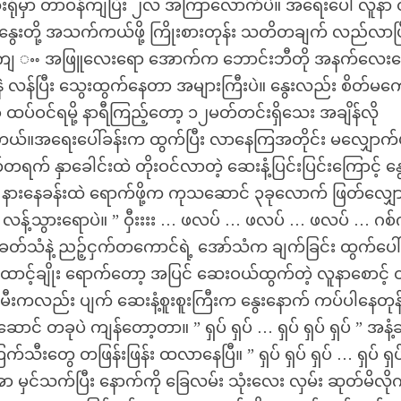
း ဆေးရုံမှာ တာဝန်ကျပြီး ၂လ အကြာလောက်ပဲ။ အရေးပေါ် လူနာ
ွေးတို့ အသက်ကယ်ဖို့ ကြိုးစားတုန်း သတိတချက် လည်လာပြ
ီးရှပ်အကျ ႌ အဖြူလေးရော အောက်က ဘောင်းဘီတို အနက်လေး
နဲနဲ လန်ပြီး သွေးထွက်နေတာ အများကြီးပဲ။ နွေးလည်း စိတ်မက
 ထပ်ဝင်ရမို့ နာရီကြည့်တော့ ၁၂မတ်တင်းရှိသေး အချိန်လို
စားမိတယ်။အရေးပေါ်ခန်းက ထွက်ပြီး လာနေကြအတိုင်း မလျှောက်
် နှာခေါင်းထဲ တိုးဝင်လာတဲ့ ဆေးနံ့ပြင်းပြင်းကြောင့် နွ
ေ နားနေခန်းထဲ ရောက်ဖို့က ကုသဆောင် ၃ခုလောက် ဖြတ်လျှေ
လန့်သွားရောပဲ။ ” ဝှီးးးး … ဖလပ် … ဖလပ် … ဖလပ် … ဂစ်ဂ
်သံနဲ့ ညဉ့်ငှက်တကောင်ရဲ့ အော်သံက ချက်ခြင်း ထွက်ပေ
ထောင့်ချိုး ရောက်တော့ အပြင် ဆေးဝယ်ထွက်တဲ့ လူနာစောင့်
 မီးကလည်း ပျက် ဆေးနံ့စူးစူးကြီးက နွေးနောက် ကပ်ပါနေတုန်
ာင် တခုပဲ ကျန်တော့တာ။ ” ရှပ် ရှပ် … ရှပ် ရှပ် ရှပ် ” အနံ့ဆ
်သီးတွေ တဖြန်းဖြန်း ထလာနေပြီ။ ” ရှပ် ရှပ် ရှပ် … ရှပ် ရှပ
ှင်သက်ပြီး နောက်ကို ခြေလမ်း သုံးလေး လှမ်း ဆုတ်မိလို