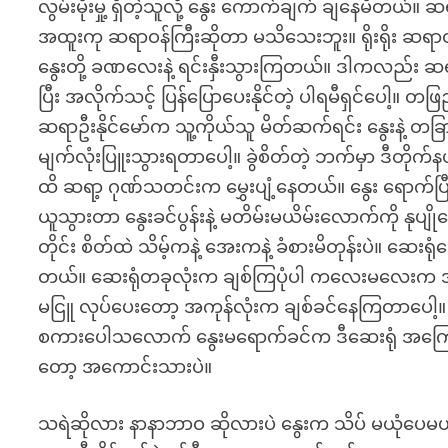
လွမ်းမိုးမှု့ ရှိတဲ့သူလို့ နွေး ကောက်ချက် ချနေမိတယ်။ 
အထူးကု ဆရာဝန်ကြီးဆိုတာ မသိသေးဘူး။ ရိုးရိုး ဆရာဝန
နွေးတို့ ခဏလေးနဲ့ ရင်းနှီးသွားကြတယ်။ ဒါကလည်း ဆရာ
ပြီး အလိုက်သင့် ပြန်ပြောပေးနိုင်တဲ့ ပါရမီရှင်ပေါ့
ဆရာဦးနိုင်မော်က သူ့ကိုယ်သူ မိတ်ဆက်ရင်း နွေးနဲ့ 
မျက်လုံးပြူးသွားရတာပေါ့။ ခွဲစိတ်တဲ့ ဘက်မှာ ဒီတိုက
ထိ ဆရာ့ ဂုဏ်သတင်းက မွှေးပျံ့နေတယ်။ နွေး ရောက်
ယူသွားတာ နွေးခင်ပွန်းနဲ့ မတိမ်းမယိမ်းလောက်ကို နုပျိ
တိုင်း စိတ်ထဲ သိမ့်ကနဲ့ အေးကနဲ့ ခံစားမိတုန်းပဲ။ ဆေးရုံရ
တယ်။ ဆေးရုံတခုလုံးက ချစ်ကြပုံပါ ကလေးမလေးက အသ
မငြူ လုပ်ပေးတော့ အကုန်လုံးက ချစ်ခင်နေကြတာပေါ့။
စကားပေါသလောက် နွေးမရောက်ခင်က ဒီဆေးရုံ အကြောင်
တော့ အကောင်းသားပဲ။
သရဲဆိုလား နာနာဘာဝ ဆိုလားပဲ နွေးက သိပ် မယုံပေမယ