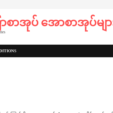
ပြာစာအုပ် အောစာအုပ်မျာ
ies
DITIONS