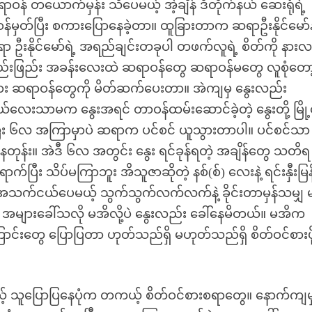
ဆရာဝန် တယောက်မှန်း သိပေမယ့် အဲ့ချိန် ဒီတိုက်နယ် ဆေးရုံရဲ့
်မှတ်ပြီး စကားပြောနေခဲ့တာ။ ထူခြားတာက ဆရာဦးနိုင်မော်နဲ
 ဦးနိုင်မော်ရဲ့ အရည်ချင်းတခုပါ တဖက်လူရဲ့ စိတ်ကို နား
။ တဖြည်းဖြည်း အခန်းလေးထဲ ဆရာဝန်တွေ ဆရာဝန်မတွေ လူစုံတော
တခြား ဆရာဝန်တွေကို မိတ်ဆက်ပေးတာ။ အဲကျမှ နွေးလည်း
်နယ်လေးသာမက နွေးအရင် တာဝန်ထမ်းဆောင်ခဲ့တဲ့ နွေးတို့ မြိ
ပြီး ၆လ အကြာမှာပဲ ဆရာက ပင်စင် ယူသွားတာပါ။ ပင်စင်သာ
ုနေတုန်း။ အဲဒီ ၆လ အတွင်း နွေး ရင်ခုန်ရတဲ့ အချိန်တွေ သတိရ
ောက်ပြီး သိပ်မကြာဘူး အိသူဇာဆိုတဲ့ နစ်(စ်) လေးနဲ့ ရင်းနှီးမြန်
က်ငယ်ပေမယ့် သွက်သွက်လက်လက်နဲ့ ခိုင်းတာမှန်သမျှ မင
 အများခေါ်သလို မအိလို့ပဲ နွေးလည်း ခေါ်နေမိတယ်။ မအိက
းတွေ ပြောပြတာ ဟုတ်သည်ရှိ မဟုတ်သည်ရှိ စိတ်ဝင်စားဖို
့် သူပြောပြနေပုံက တကယ့် စိတ်ဝင်စားစရာတွေ။ နောက်ကျမ