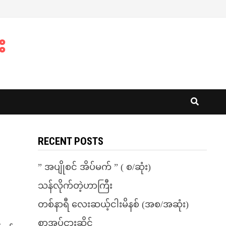
း
RECENT POSTS
” အပျိုစင် အိပ်မက် ” ( စ/ဆုံး)
သန်လိုက်တဲ့ဟာကြီး
တစ်နာရီ လေးဆယ့်ငါးမိနစ် (အစ/အဆုံး)
စာအုပ်ငှားဆိုင်