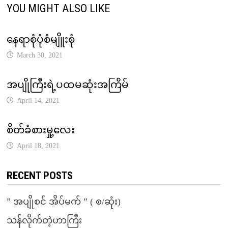
YOU MIGHT ALSO LIKE
နေရာစုံပုံစံမျိူးစုံ
March 30, 2021
အပျိုကြီးရဲ့ပထမဆုံးအကြိမ်
April 14, 2021
စိတ်ခံစားမှု့လေး
April 18, 2021
RECENT POSTS
” အပျိုစင် အိပ်မက် ” ( စ/ဆုံး)
သန်လိုက်တဲ့ဟာကြီး