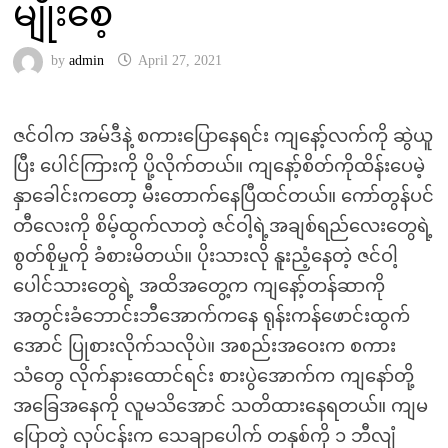
မျိုးစေ့
by
admin
April 27, 2021
ဇင်ဝါက အမ်ဒီနဲ့ စကားပြောနေရင်း ကျနော့်လက်ကို ဆွဲယူ
ပြီး ပေါင်ကြားကို ပို့လိုက်တယ်။ ကျနော့်စိတ်ကိုထိန်းပေမဲ့
နှာခေါင်းကတော့ မီးတောက်နေပြီထင်တယ်။ ကော်တွန်ပင်
တီလေးကို စိမ့်ထွက်လာတဲ့ ဇင်ဝါ့ရဲ့အချစ်ရည်လေးတွေရဲ့
စွတ်စိုမှုကို ခံစားမိတယ်။ ပိုးသားလို နူးညံ့နေတဲ့ ဇင်ဝါ့
ပေါင်သားတွေရဲ့ အထိအတွေ့က ကျနော့်တန်ဆာကို
အတွင်းခံဘောင်းဘီအောက်ကနေ ရုန်းကန်ဖောင်းထွက်
အောင် ပြုစားလိုက်သလိုပဲ။ အစည်းအဝေးက စကား
သံတွေ လိုက်နားထောင်ရင်း စားပွဲအောက်က ကျနော်တို့
အခြေအနေကို လူမသိအောင် သတိထားနေရတယ်။ ကျမ
ပြောတဲ့ လုပ်ငန်းက သေချာပေါက် တနှစ်ကို ၁ ဘီလျံ