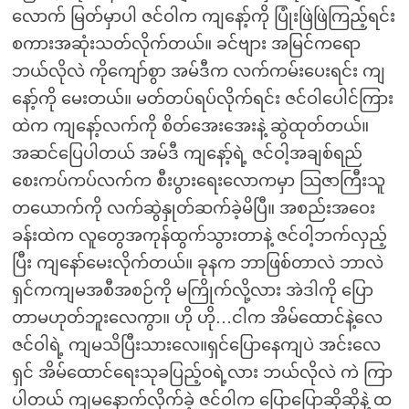
လောက် မြတ်မှာပါ ဇင်ဝါက ကျနော့်ကို ပြုံးဖြဲဖြဲကြည့်ရင်း
စကားအဆုံးသတ်လိုက်တယ်။ ခင်ဗျား အမြင်ကရော
ဘယ်လိုလဲ ကိုကျော်စွာ အမ်ဒီက လက်ကမ်းပေးရင်း ကျ
နော့်ကို မေးတယ်။ မတ်တပ်ရပ်လိုက်ရင်း ဇင်ဝါပေါင်ကြား
ထဲက ကျနော့်လက်ကို စိတ်အေးအေးနဲ့ ဆွဲထုတ်တယ်။
အဆင်ပြေပါတယ် အမ်ဒီ ကျနော့်ရဲ့ ဇင်ဝါ့အချစ်ရည်
စေးကပ်ကပ်လက်က စီးပွားရေးလောကမှာ သြဇာကြီးသူ
တယောက်ကို လက်ဆွဲနှုတ်ဆက်ခဲ့မိပြီ။ အစည်းအဝေး
ခန်းထဲက လူတွေအကုန်ထွက်သွားတာနဲ့ ဇင်ဝါ့ဘက်လှည့်
ပြီး ကျနော်မေးလိုက်တယ်။ ခုနက ဘာဖြစ်တာလဲ ဘာလဲ
ရှင်ကကျမအစီအစဉ်ကို မကြိုက်လို့လား အဲဒါကို ပြော
တာမဟုတ်ဘူးလေကွာ။ ဟို ဟို…ငါက အိမ်ထောင်နဲ့လေ
ဇင်ဝါရဲ့ ကျမသိပြီးသားလေ။ရှင်ပြောနေကျပဲ အင်းလေ
ရှင် အိမ်ထောင်ရေးသုခပြည့်ဝရဲ့လား ဘယ်လိုလဲ ကဲ ကြာ
ပါတယ် ကျမနောက်လိုက်ခဲ့ ဇင်ဝါက ပြောပြောဆိုဆိုနဲ့ ထ