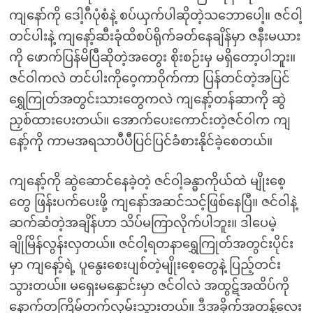
ကျနော်ကို ဒေါ့ဂီပုံစံနဲ့ စပ်ယှက်ပါဆိုတဲ့သဘောပေါ့။ ဇင်ဝါ့
တင်ပါးနဲ့ ကျနော့်ဆီးခုံထိစပ်ရိုက်ခတ်နေချိန်မှာ ဇနီးမယား
ကို ဖောက်ပြန်မိပြီဆိုတဲ့အတွေး စိုးစဉ်းမှ မရှိတော့ပါဘူး။
ဇင်ဝါကလဲ တင်ပါးကိုဝေ့ကာဝိုက်ကာ ပြန်တင်တဲ့အပြင်
ရွှေကြုတ်အတွင်းသားတွေကလဲ ကျနော့်တန်ဆာကို ဆွဲ
ညှစ်ထားပေးတယ်။ အောက်ပေးကောင်းတဲ့ဇင်ဝါက ကျ
နော့်ကို ကာမအရသာပီပီပြင်ပြင်ခံစားနိုင်ခဲ့စေတယ်။
ကျနော့်ကို ဆွဲဆောင်နေခဲ့တဲ့ ဇင်ဝါ့ခန္ဓာကိုယ်ထဲ မျိုးစေ့
တွေ ဖြန်းပက်ပေးဖို့ ကျနော်အဆင်သင့်ဖြစ်နေပြီ။ ဇင်ဝါနဲ့
ဆက်ဆံတဲ့အချိန်ဟာ သိပ်မကြာလိုက်ပါဘူး။ ဒါပေမဲ့
ချိုမြိန်လွန်းလှတယ်။ ဇင်ဝါ့ရတနာရွှေကြုတ်အတွင်းပိုင်း
မှာ ကျနော့်ရဲ့ ပူနွေးစေးပျစ်တဲ့မျိုးစေ့တွေနဲ့ ပြည့်တင်း
သွားတယ်။ မရှေးမနှောင်းမှာ ဇင်ဝါလဲ အထွဋ်အထိပ်ကို
နောက်တကြိမ်တက်လှမ်းသွားတယ်။ ဒီအခိုက်အတန့်လေး