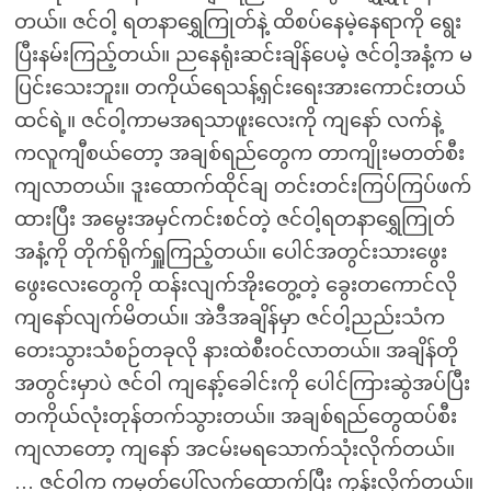
တယ်။ ဇင်ဝါ့ ရတနာရွှေကြုတ်နဲ့ ထိစပ်နေမဲ့နေရာကို ရွေး
ပြီးနမ်းကြည့်တယ်။ ညနေရုံးဆင်းချိန်ပေမဲ့ ဇင်ဝါ့အနံ့က မ
ပြင်းသေးဘူး။ တကိုယ်ရေသန့်ရှင်းရေးအားကောင်းတယ်
ထင်ရဲ့။ ဇင်ဝါ့ကာမအရသာဖူးလေးကို ကျနော် လက်နဲ့
ကလူကျီစယ်တော့ အချစ်ရည်တွေက တာကျိုးမတတ်စီး
ကျလာတယ်။ ဒူးထောက်ထိုင်ချ တင်းတင်းကြပ်ကြပ်ဖက်
ထားပြီး အမွေးအမှင်ကင်းစင်တဲ့ ဇင်ဝါ့ရတနာရွှေကြုတ်
အနံ့ကို တိုက်ရိုက်ရှူကြည့်တယ်။ ပေါင်အတွင်းသားဖွေး
ဖွေးလေးတွေကို ထန်းလျက်အိုးတွေ့တဲ့ ခွေးတကောင်လို
ကျနော်လျက်မိတယ်။ အဲဒီအချိန်မှာ ဇင်ဝါ့ညည်းသံက
တေးသွားသံစဉ်တခုလို နားထဲစီးဝင်လာတယ်။ အချိန်တို
အတွင်းမှာပဲ ဇင်ဝါ ကျနော့်ခေါင်းကို ပေါင်ကြားဆွဲအပ်ပြီး
တကိုယ်လုံးတုန်တက်သွားတယ်။ အချစ်ရည်တွေထပ်စီး
ကျလာတော့ ကျနော် အငမ်းမရသောက်သုံးလိုက်တယ်။
… ဇင်ဝါက ကမုတ်ပေါ်လက်ထောက်ပြီး ကုန်းလိုက်တယ်။