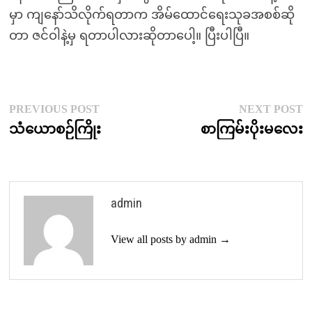
မှာ ကျနော်သိလိုက်ရတာက အိမ်ထောင်ရေးသုခအစစ်ဆို
တာ ဇင်ဝါနဲ့မှ ရတာပါလားဆိုတာပေါ့။ ပြီးပါပြီ။
Post
Previous
N
PREVIOUS POST
NEXT POST
post:
p
သံယောစဉ်ကြိုး
စာကြမ်းပိုးမလေး
navigation
admin
View all posts by admin →