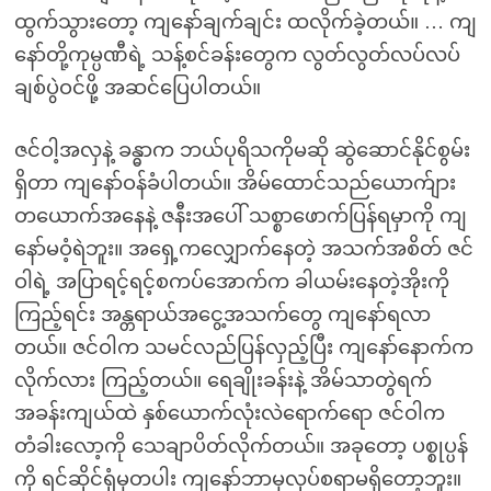
ထွက်သွားတော့ ကျနော်ချက်ချင်း ထလိုက်ခဲ့တယ်။ … ကျ
နော်တို့ကုမ္ပဏီရဲ့ သန့်စင်ခန်းတွေက လွတ်လွတ်လပ်လပ်
ချစ်ပွဲဝင်ဖို့ အဆင်ပြေပါတယ်။
ဇင်ဝါ့အလှနဲ့ ခန္ဓာက ဘယ်ပုရိသကိုမဆို ဆွဲဆောင်နိုင်စွမ်း
ရှိတာ ကျနော်ဝန်ခံပါတယ်။ အိမ်ထောင်သည်ယောက်ျား
တယောက်အနေနဲ့ ဇနီးအပေါ် သစ္စာဖောက်ပြန်ရမှာကို ကျ
နော်မဝံ့ရဲဘူး။ အရှေ့ကလျှောက်နေတဲ့ အသက်အစိတ် ဇင်
ဝါရဲ့ အပြာရင့်ရင့်စကပ်အောက်က ခါယမ်းနေတဲ့အိုးကို
ကြည့်ရင်း အန္တရာယ်အငွေ့အသက်တွေ ကျနော်ရလာ
တယ်။ ဇင်ဝါက သမင်လည်ပြန်လှည့်ပြီး ကျနော်နောက်က
လိုက်လား ကြည့်တယ်။ ရေချိုးခန်းနဲ့ အိမ်သာတွဲရက်
အခန်းကျယ်ထဲ နှစ်ယောက်လုံးလဲရောက်ရော ဇင်ဝါက
တံခါးလော့ကို သေချာပိတ်လိုက်တယ်။ အခုတော့ ပစ္စုပ္ပန်
ကို ရင်ဆိုင်ရုံမှတပါး ကျနော်ဘာမှလုပ်စရာမရှိတော့ဘူး။