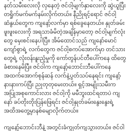
နတ်သမီးလေးလို လှနေတဲ့ ဇင်ဝါ့မျက်နှာလေးကို ဆွဲယူပြီး
တရှိုက်မက်မက်နမ်းလိုက်တယ်။ နီညိုရင့်ရောင် ဇင်ဝါ့
ဆံနွယ်တွေက ကျနော့်လက်မှာ ရစ်ခွေနေတယ်။ နှုတ်ခမ်း
ဖူးဖူးလေးကို အရသာခံမိတဲ့အချိန်မှာတော့ ဇင်ဝါ့မျက်လုံး
တွေ မှေးစင်းနေပါပြီ။ အိမ်ထောင်သည် ကျနော်မောင်
ကျော်စွာရဲ့ လက်တွေက ဇင်ဝါ့စကပ်အောက်မှာ တင်သား
တွေရဲ့ လုံးဝန်းနူးညံ့မှုကို ကော်တွန်ပင်တီပေါ်ကနေ ထိတွေ
ခံစားနေမိပြီ။ ဇင်ဝါက ကျနော့်ဘောင်းဘီပေါ်ကနေ
အထက်အောက်စုန်ဆန် လက်နဲ့ပွတ်သပ်နေရင်း ကျနော့်
နားနားကပ်ပြီး ညုတုတုမေးတယ်။ ရှင့်အမျိုးသမီးက
အပြုအစုကောင်းလား ဇင်ဝါ့ကို မမီဘူးထင်ရတာပဲ ကျ
နော် ခပ်တိုးတိုးပြန်ဖြေရင်း ဇင်ဝါ့နှုတ်ခမ်းနွေးနွေးရဲ့
အထိအတွေ့မှာနစ်မျောလိုက်တယ်။
ကျနော့်ဘောင်းဘီနဲ့ အတွင်းခံကျွတ်ကျသွားတယ်။ ဇင်ဝါ