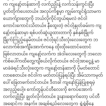
က ကျနော့်တန်ဆာကို လက်ညှိုးနဲ့ လက်သန်းကွင်းပြီး
ပွတ်တိုက်ပေးတယ်။ အလုပ်ကိစ္စမှာ ကျွမ်းကျင်ရုံသာမက
ယောက်ျားတွေကို ဘယ်လိုကိုင်တွယ်ရမလဲ ဇင်ဝါ
ကောင်းကောင်းသိတယ်။ နီထွေးတဲ့ ဇင်ဝါ့နှုတ်ခမ်းက ကျ
နော့်တန်ဆာမှာ ရစ်ပတ်ဆွဲယူထားတာကို နှစ်နှစ်ခြိုက်
ခြိုက်ကြည့်နေမိတယ်။ ဇင်ဝါ့ရင်သီးလုံးလေးတွေက ဘ
လောက်စ်အင်္ကျီအောက်ကနေ ထိုးထိုးထောင်ထောင်
ဖြစ်လာတယ်။ ကျနော့်လက်က အဲဒါလေးတွေကို ဘလော
က်စ်ပေါ်ကထိတွေ့ကျီစယ်လိုက်တယ်။ ဇင်ဝါ့အာငွေ့နဲ့ မာ
မာခဲခဲရင်သီးလုံးတွေက ကျနော့်တန်ဆာကို ပိုမတ်တောင်
လာစေတယ်။ ဇင်ဝါက မတ်တပ်ပြန်ရပ်ပြီး အိမ်သာကမုတ်
ပေါ် ခြေတဖက်တင်တယ်။ ဒီတခါ ကျနော်ပြန်ပြုစုရမဲ့
အလှည့်ပေါ့။ ကော်တွန်ပင်တီလေးကို စကပ်အောက်
လက်လျှိုပြီး ချွတ်လိုက်တယ်။ ဒူးနားရောက်တော့ ပင်တီ
အရောင်က အနက်။ အချစ်ရည်လေးတွေက ရွှဲရွှဲစိုနေ