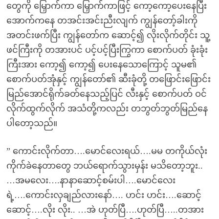
တွေကို မြှောက်ကာ မြှောက်ကာဖြင့် ကော့ကော့ပေးနေပြီး
အောက်ကနေ တအင်းအင်းညီးလျက် ကျွန်တော့်ခါးကို
အတင်းဖက်ပြီး ကျွန်တော်က ဆောင့်၍ လိုးလိုက်တိုင်း သူ့
ဖင်ကြီးကို တအားပင် ပင့်ပင့်ပြီးကြွကာ စောက်ပတ် ခုံးခုံး
ကြီးအား ကော့၍ ကော့၍ ပေးနေသောကြောင့် သူမ၏
စောက်ပတ်အုံနှင့် ကျွန်တော်၏ ဆီးခုံတို့ တဖြောင်းဖြောင်း
မြည်အောင်ရိုက်ခတ်နေသည့်ပြင် လီးနှင့် စောက်ပတ် ဝင်
လိုက်ထွက်လိုက် အသံတို့ကလည်း တဘွတ်ဘွတ်မြည်နေ
ပါတော့သည်။
” ကောင်းလိုက်တာ….မောင်လေးရယ်….မမ တကိုယ်လုံး
ကိုက်ခဲနေတာတွေ ဘယ်ရောက်သွားမှန်း မသိတော့ဘူး..
…အမလေး….နာနာဆောင့်စမ်းပါ….မောင်လေး
ရဲ့….ကောင်းလှချည်လားနော်…. ဟင်း ဟင်း….ဆောင့်
ဆောင့်….လိုး လိုး.. …အဲ ဟုတ်ပြီ….ဟုတ်ပြီ…..တအား