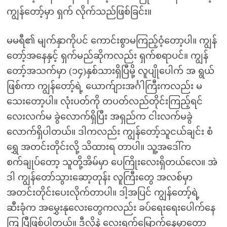
ကျွန်တော့်မှာ ရှက် လိုက်သည်ဖြစ်ခြင်း။
မမရီ၏ မျက်နှာကိုပင် ကောင်းစွာမကြည့်ဝံ့တော့ပါ။ ကျွန်
တော့်အနေနှင့် ရှက်မည်ဆိုကလည်း ရှက်စရာပင်။ ကျွန်
တော့်အသက်မှာ (၁၄)နှစ်သားရှိပြီမို့ လူပျိုပေါက် အ ရွယ်
ဖြစ်ကာ ကျွန်တော့်ရဲ့ ယောက်ျားအင်္ဂါကြီးကလည်း မ
သေးတော့ပါ။ လုံးပတ်ကို တပတ်လည်တိုင်းကြည့်ရင်
လေးလက်မ ခွဲလောက်ရှိပြီး အရှည်က ငါးလက်မခွဲ
လောက်ရှိပါတယ်။ ဒါကလည်း ကျွန်တော့်သူငယ်ချင်း စံ
ရွှေ အတင်းတိုင်းလို့ သိထားရ တာပါ။ သူ့အဒေါ်က
စက်ချုပ်တော့ သူတို့အိမ်မှာ ပေကြိုးလေးရှိတယ်လေ။ အဲ
ဒါ ကျွန်တော်သွားဆော့တုန်း လူကြီးတွေ အလစ်မှာ
အတင်းတိုင်းပေးလိုက်တာပါ။ ဒါ့အပြင် ကျွန်တော့်ရဲ့
ဆီးခုံက အမွှေးနုလေးတွေကလည်း ခပ်ရေးရေးပေါက်နေ
ကြ ပြီဖြစ်ပါတယ်။ ဒီလိုနဲ့ လေးရက်မြောက်နေ့မှာတော့