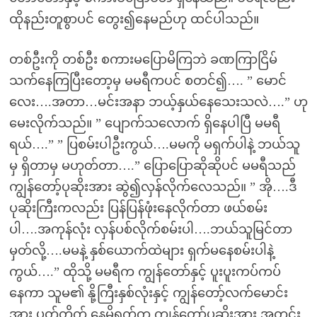
ထိုနည်းတူစွာပင် တွေး၍နေမည်ဟု ထင်ပါသည်။
တစ်ဦးကို တစ်ဦး စကားမပြောမိကြဘဲ ခဏကြာငြိမ်
သက်နေကြပြီးတော့မှ မမရီကပင် စတင်၍…. ” မောင်
လေး….အတာ…မင်းအနာ ဘယ့်နှယ်နေသေးသလဲ….” ဟု
မေးလိုက်သည်။ ” ပျောက်သလောက် ရှိနေပါပြီ မမရီ
ရယ်….” ” ပြစမ်းပါဦးကွယ်….မမကို မရှက်ပါနဲ့ ဘယ်သူ
မှ ရှိတာမှ မဟုတ်တာ….” ပြောပြောဆိုဆိုပင် မမရီသည်
ကျွန်တော့်ပုဆိုးအား ဆွဲ၍လှန်လိုက်လေသည်။ ” အို….ဒီ
ပုဆိုးကြီးကလည်း ပြန်ပြန်ဖုံးနေလိုက်တာ ဖယ်စမ်း
ပါ….အကုန်လုံး လှန်ပစ်လိုက်စမ်းပါ….ဘယ်သူမြင်တာ
မှတ်လို့….မမနဲ့ နှစ်ယောက်ထဲများ ရှက်မနေစမ်းပါနဲ့
ကွယ်….” ထိုသို့ မမရီက ကျွန်တော်နှင့် ပူးပူးကပ်ကပ်
နေကာ သူမ၏ နို့ကြီးနှစ်လုံးနှင့် ကျွန်တော့်လက်မောင်း
အား ပွတ်တိုက် နေမိရက်က ကျွန်တော့်ပုဆိုးအား အတင်း