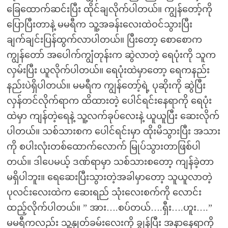
ခြေထောက်ဆင်းပြီး ထိုင်ချလိုက်ပါတယ်။ ကျွန်တော့်ကို
ပြောပြီးတာနဲ့ မမရီက သူ့အခန်းလေးထဲဝင်သွားပြီး
ချက်ချင်းပြန်ထွက်လာပါတယ်။ ပြီးတော့ စောစောက
ကျွန်တော် အပေါက်ကျွံတုန်းက ဆွဲလာတဲ့ ရေပုံးကို သူက
လှမ်းပြီး ယူလိုက်ပါတယ်။ ရေပုံးထဲမှာတော့ ရေကနည်း
နည်းပဲရှိပါတယ်။ မမရီက ကျွန်တော့်ရဲ့ ပုဆိုးကို ဆွဲပြီး
လှန်တင်လိုက်ရာက ထိထားတဲ့ ပေါင်ရင်းနေရာကို ရေပုံး
ထဲမှာ ကျန်တဲ့ရေနဲ့ သူ့လက်ခုပ်လေးနဲ့ ယူယူပြီး ဆေးလိုက်
ပါတယ်။ သစ်သားစက ပေါင်ရင်းမှာ ထိုးမိသွားပြီး အသား
ကို စပါးလုံးတစ်ထောက်လောက် မြုပ်သွားတာဖြစ်ပါ
တယ်။ ဒါပေမယ့် ဒဏ်ရာမှာ သစ်သားစတော့ ကျန်ခဲ့တာ
မရှိပါဘူး။ ရေဆေးပြီးသွားတဲ့အခါမှာတော့ သူယူလာတဲ့
ပုလင်းလေးထဲက ဆေးရည် သုံးလေးစက်ကို လောင်း
ထည့်လိုက်ပါတယ်။ ” အား….စပ်တယ်….ရှီး….ဟူး….”
မမရီကလည်း သူ့နှုတ်ခမ်းလေးကို ချွန်ပြီး အနာနေရာကို