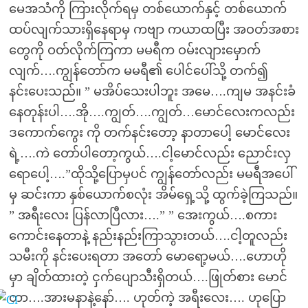
မေအသံကို ကြားလိုက်ရမှ တစ်ယောက်နှင့် တစ်ယောက်
ထပ်လျက်သားရှိနေရာမှ ကဗျာ ကယာထပြီး အဝတ်အစား
တွေကို ဝတ်လိုက်ကြကာ မမရီက ဝမ်းလျားမှောက်
လျက်….ကျွန်တော်က မမရီ၏ ပေါင်ပေါ်သို့ တက်၍
နင်းပေးသည်။ ” မအိပ်သေးပါဘူး အမေ….ကျမ အနင်းခံ
နေတုန်းပါ….အို….ကျွတ်….ကျွတ်…မောင်လေးကလည်း
ဒကောက်ကွေး ကို တက်နင်းတော့ နာတာပေါ့ မောင်လေး
ရဲ့….ကဲ တော်ပါတော့ကွယ်….ငါ့မောင်လည်း ညောင်းလှ
ရောပေါ့….”ထိုသို့ပြောမှပင် ကျွန်တော်လည်း မမရီအပေါ်
မှ ဆင်းကာ နှစ်ယောက်စလုံး အိမ်ရှေ့သို့ ထွက်ခဲ့ကြသည်။
” အရီးလေး ပြန်လာပြီလား….” ” အေးကွယ်….စကား
ကောင်းနေတာနဲ့ နည်းနည်းကြာသွားတယ်….ငါ့တူလည်း
သမီးကို နင်းပေးရတာ အတော် မောရော့မယ်….ဟောဟို
မှာ ချိတ်ထားတဲ့ ငှက်ပျောသီးရှိတယ်….ဖြုတ်စား မောင်
တာ….အားမနာနဲ့နော်…. ဟုတ်ကဲ့ အရီးလေး…. ဟုပြော