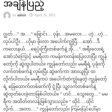
အချိန်ပြည့်
by
admin
April 29, 2021
ဂျွတ်…” အ….” ဖြောင်း… ဝုန်း…အမလေး…. ဟဲ့…ဟဲ့…
လုပ်ပါဦး….ဟိုမှာ ဖိုးတာ အပေါက်ကျွံပြီ….အော်…ဒီ
ကလေးနယ်….ရေပုံးကြီးတစ်ဖက်နဲ့ အို….” အရီးလေးရဲ့
အော်သံကြောင့် မမရီဟာ ကမန်းကတန်းပြေးလာပြီး ကျွန်
တော့်ကို ဆွဲထူပါတယ်။ ကျွန်တော်လည်း မမရီရဲ့ ပုခုံးကို
လက်တစ်ဖက်နဲ့ လှမ်းပြီး ဆွဲဖက်ကာ အားယူပြီး ထ
လိုက်ပါတယ်။ မမရီကပဲ အပေါက်ထဲကျွံနေတဲ့ ကျွန်တော့်
ရဲ့ ခြေထောက်တစ်ဖက်ကို ငုံ့ပြီး သူ့လက်တစ်ဖက်နဲ့
ဆွဲထုတ်ပေးခဲ့တာဖြစ်ပါတယ်။ ” ဟင်….သွေးတွေ…” မမ
ရီက အထိတ်တလန့်ဖြစ်သွားသည်။ ” ထိုင်….ထိုင်
လိုက်….အတာ….” ကျွန်တော်လည်း ကြမ်းပြင်ပေါ်မှာ