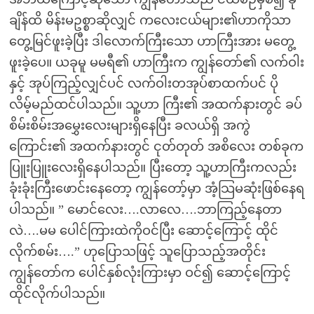
ချိန်ထိ မိန်းမဥစ္စာဆိုလျှင် ကလေးငယ်များ၏ဟာကိုသာ
တွေ့မြင်ဖူးခဲ့ပြီး ဒါလောက်ကြီးသော ဟာကြီးအား မတွေ့
ဖူးခဲ့ပေ။ ယခုမူ မမရီ၏ ဟာကြီးက ကျွန်တော်၏ လက်ဝါး
နှင့် အုပ်ကြည့်လျှင်ပင် လက်ဝါးတအုပ်စာထက်ပင် ပို
လိမ့်မည်ထင်ပါသည်။ သူ့ဟာ ကြီး၏ အထက်နားတွင် ခပ်
စိမ်းစိမ်းအမွှေးလေးများရှိနေပြီး ခလယ်ရှိ အကွဲ
ကြောင်း၏ အထက်နားတွင် ငုတ်တုတ် အစိလေး တစ်ခုက
ပြူးပြူးလေးရှိနေပါသည်။ ပြီးတော့ သူ့ဟာကြီးကလည်း
ခုံးခုံးကြီးဖောင်းနေတော့ ကျွန်တော့်မှာ အံ့သြမဆုံးဖြစ်နေရ
ပါသည်။ ” မောင်လေး….လာလေ….ဘာကြည့်နေတာ
လဲ….မမ ပေါင်ကြားထဲကိုဝင်ပြီး ဆောင့်ကြောင့် ထိုင်
လိုက်စမ်း….” ဟုပြောသဖြင့် သူပြောသည့်အတိုင်း
ကျွန်တော်က ပေါင်နှစ်လုံးကြားမှာ ဝင်၍ ဆောင့်ကြောင့်
ထိုင်လိုက်ပါသည်။