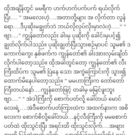
ထိုအချိန်တွင် မမရီက ဟက်ဟက်ပက်ပက် ရယ်လိုက်
ပြီး…. ” အမလေးဟဲ့….အတာတို့များ အ လိုက်တာ လွန်
ရော….ဒီပုဆိုးမချွတ်ဘဲ ဘယ်လိုလုပ်လိုးမှာလဲဟဲ့…..” ”
ဗျာ….” ကျွန်တော်လည်း ခါးမှ ပုဆိုးကို ခေါင်းမှပင့်၍
ချွတ်လိုက်ပါသည်။ ပုဆိုးချွတ်ပြီးသွားစဉ်မှာပင် သူမ၏ ဒ
ကောက်ကွေး နှစ်ဖက်က ကျွန်တော်၏ ခါးအားလှမ်းချိတ်
လိုက်ပါတော့သည်။ ထိုအခါတွင်တော့ ကျွန်တော်၏ လီး
ကြီးထိပ်က သူမ၏ ပြဲနေ သော အကွဲကြောင်းကို သွား၍
ထောက်မိနေပါတော့သည်။ ” မမဟာကြီးက တော်တော်
ကြီးတယ်နော်….ကျွန်တော်ဖြင့် တခါမှ မမြင်ဖူးဘူး
ဗျာ….” ” အဲဒါကြီးကို စောက်ပတ်လို့ ခေါ်တယ် မောင်
လေးရဲ့….အဲဒီစောက်ပတ်ကြားထဲက အထက်နားက အစိ
လေးက စောက်စိလို့ခေါ်တယ်…နင့်လီးကြီးကို မမစောက်
ပတ်ထဲ ထိုးသွင်းပြီး အရင်းထိ ထိုးသွင်းလိုက်….အဖျား