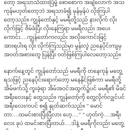
တော့ အရသာသိထားပြီမို့ စောစောက အချီလောက် အသ
ကုန်မဟုတ်တော့ဘဲ အရသာခံ၍ မှန်မှန်ပဲ လိုးကြပါ
တော့သည်။ ကျွန်တော်နှင့် မမရီတို့သည် နားလိုက် လိုး
လိုက်ဖြင့် ဇိမ်ခံပြီး လိုးနေကြရာ မမရီလည်း အပေး
ကောင်း….ကျွန်တော်ကလည်း အလိုးကောင်းဖြင့်
အားရပါးရ လိုး လိုက်ကြသည်မှာ မွန်းလွဲ ညနေပိုင်းကျမှ
အဝတ်အစားတွေ ပြန်ပြီး ဝတ်ဖြစ်ကြပါလေတော့သည်။
နောက်နေ့တွင် ကျွန်တော်သည် မမရီကို တနေကုန် မတွေ့
ရသဖြင့် ညနေပိုင်းရောက်တော့ မနေနိုင်ဖြစ်ကာ မမရီတို့
အိမ်ဖက်သို့ ကူးခဲ့ရာ အိမ်အဝင်အထွက်၌ပင် မမရီ၏ မိခင်
အရီးလေးနှင့် တွေ့သည်။ ကျွန်တော့်ကို တွေ့လိုက်လျှင်ပင်
အရီးလေးကပင် စ၍ နှုတ်ဆက်သည်။ ” မောင်
တာ….ထမင်းစားပြီးပြီလား ဟေ့….” ” ဟုတ်ကဲ့….အရီး
လေး ခုပဲ ထမင်းစားပြီးတယ်….ဒါနဲ့ မမရီကိုလည်း မတွေ့