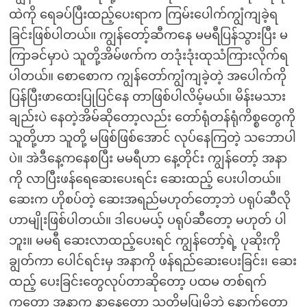
ထဲကို ရေခပ်ပြီးထည့်ပေးရာက ကြမ်းပေါက်ကျွံကျခဲ့ရ
ခြင်းဖြစ်ပါတယ်။ ကျွန်တော့်ဆီကနေ မမရီပြန်သွားပြီး မ
ကြာခင်မှာပဲ သူတို့အိမ်ဖက်က တဒုံးဒုံးထုသံကြားလိုက်ရ
ပါတယ်။ စောစောက ကျွန်တော်ကျွံကျခဲ့တဲ့ အပေါက်ကို
ပြန်ပြီးဖာထေးပြုပြင်နေ တာဖြစ်ပါလိမ့်မယ်။ မိန်းမသား
ချည်းပဲ နေတဲ့အိမ်ဆိုတော့လည်း တော်ရုံတန်ရုံကိစ္စတွေကို
သူတို့ဟာ သူတို့ မဖြစ်ဖြစ်အောင် လုပ်နေကြတဲ့ သဘောပါ
ပဲ။ အဲဒီနေ့ကနေစပြီး မမရီဟာ နေ့တိုင်း ကျွန်တော့် အနာ
ကို လာပြီးဖန်ရေဆေးပေးရင်း ဆေးထည့် ပေးပါတယ်။
ဆေးက ဟိုစပ်တဲ့ ဆေးအရည်မဟုတ်တော့ဘဲ ပရုပ်ဆီလို
ဟာမျိုးဖြစ်ပါတယ်။ ဒါပေမယ့် ပရုပ်ဆီတော့ မဟုတ် ပါ
ဘူး။ မမရီ ဆေးလာထည့်ပေးရင် ကျွန်တော့်ရဲ့ ပုဆိုးကို
ချွတ်ကာ ပေါင်ရင်းမှ အနာကို ဖန်ရည်ဆေးပေးခြင်း၊ ဆေး
ထည့် ပေးခြင်းတွေလုပ်တာဆိုတော့ ပထမ တစ်ရက်
ကတော့ အနာက နာနေတော့ သတိမပြုမိဘဲ နောက်တော့