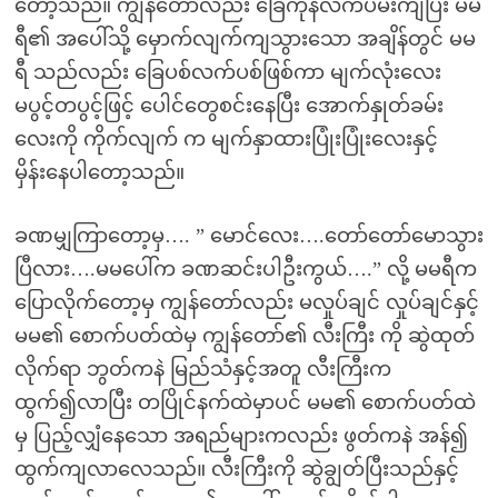
တော့သည်။ ကျွန်တော်လည်း ခြေကုန်လက်ပမ်းကျပြီး မမ
ရီ၏ အပေါ်သို့ မှောက်လျက်ကျသွားသော အချိန်တွင် မမ
ရီ သည်လည်း ခြေပစ်လက်ပစ်ဖြစ်ကာ မျက်လုံးလေး
မပွင့်တပွင့်ဖြင့် ပေါင်တွေစင်းနေပြီး အောက်နှုတ်ခမ်း
လေးကို ကိုက်လျက် က မျက်နှာထားပြုံးပြုံးလေးနှင့်
မှိန်းနေပါတော့သည်။
ခဏမျှကြာတော့မှ…. ” မောင်လေး….တော်တော်မောသွား
ပြီလား….မမပေါ်က ခဏဆင်းပါဦးကွယ်….” လို့ မမရီက
ပြောလိုက်တော့မှ ကျွန်တော်လည်း မလှုပ်ချင် လှုပ်ချင်နှင့်
မမ၏ စောက်ပတ်ထဲမှ ကျွန်တော်၏ လီးကြီး ကို ဆွဲထုတ်
လိုက်ရာ ဘွတ်ကနဲ မြည်သံနှင့်အတူ လီးကြီးက
ထွက်၍လာပြီး တပြိုင်နက်ထဲမှာပင် မမ၏ စောက်ပတ်ထဲ
မှ ပြည့်လျှံနေသော အရည်များကလည်း ဖွတ်ကနဲ အန်၍
ထွက်ကျလာလေသည်။ လီးကြီးကို ဆွဲချွတ်ပြီးသည်နှင့်