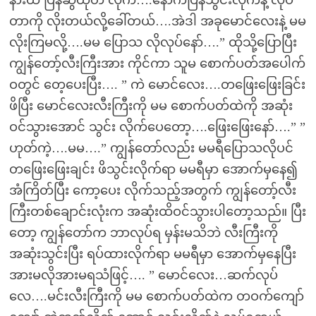
နားထိ ပြန်ဆွဲထုတ် လိုက်….နောက်ပြန်သွင်းလိုက်နဲ့ လုပ်
တာကို လိုးတယ်လို့ခေါ်တယ်….အဲဒါ အခုမောင်လေးနဲ့ မမ
လိုးကြမလို့….မမ ပြောသ လိုလုပ်နော်….” ထိုသို့ပြောပြီး
ကျွန်တော့်လီးကြီးအား ကိုင်ကာ သူမ စောက်ပတ်အပေါက်
ဝတွင် တေ့ပေးပြီး…. ” ကဲ မောင်လေး….တဖြေးဖြေးခြင်း
ဖိပြီး မောင်လေးလီးကြီးကို မမ စောက်ပတ်ထဲကို အဆုံး
ဝင်သွားအောင် သွင်း လိုက်ပေတော့….ဖြေးဖြေးနော်….” ”
ဟုတ်ကဲ့….မမ….” ကျွန်တော်လည်း မမရီပြောသလိုပင်
တဖြေးဖြေးချင်း ဖိသွင်းလိုက်ရာ မမရီမှာ အောက်မှနေ၍
အံကြိတ်ပြီး ကော့ပေး လိုက်သည့်အတွက် ကျွန်တော့်လီး
ကြီးတစ်ချောင်းလုံးက အဆုံးထိဝင်သွားပါတော့သည်။ ပြီး
တော့ ကျွန်တော်က ဘာလုပ်ရ မှန်းမသိဘဲ လီးကြီးကို
အဆုံးသွင်းပြီး ရပ်ထားလိုက်ရာ မမရီမှာ အောက်မှနေပြီး
အားမလိုအားမရသံဖြင့်…. ” မောင်လေး…ဆက်လုပ်
လေ….မင်းလီးကြီးကို မမ စောက်ပတ်ထဲက တဝက်ကျော်