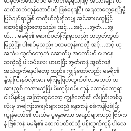
ဆိမ့်တက်အောင်ပင် ကောင်းနေရသဖြင့် အသားများ တ
ဆတ်ဆတ်တုန်အောင်ပင် ဖြစ်နေရပြီး အရသာတွေ့နေပြီမို့
ဖြစ်ချင်ရာဖြစ် တကိုယ်လုံးရှိသမျှ အင်အားတွေဖြင့်
ဆောင့်၍လိုးတော့သည်။ အင့်….အင့်….အွတ်….အွ
တ်…..မမရီ၏ စောက်ပတ်ကြီးမှာလည်း တဘွတ်ဘွတ်
မြည်ပြီး ပါးစပ်မှလည်း ပထမတုန်းကလို အင့်…အင့် ဟု
အသံမ ထွက်တော့ဘဲ အောက်မှ အတော်ပင် မောနေ
သကဲ့သို့ ပါးစပ်လေး ဟဟပြီး အွတ်ကနဲ အွတ်ကနဲ
အသံထွက်နေပါတော့ သည်။ ကျွန်တော်လည်း မမရီ၏
နို့အုံကြီးနှစ်လုံးအား ကြေမွပြတ်ထွက်ပါလာမတတ် တ
အားညှစ် တအားဆွဲပြီး မီးကုန်ယမ်း ကုန် ဆောင့်တော့ရာ
ငါးမိနစ်မျှ အကြာတွင်တော့ ကျွန်တော့်၏ လီးကြီးတစ်ခု
လုံးမှ အကြောအချင်များသည် နွေးကနဲ စစ်ကနဲဖြစ်ပြီး
ကျွန်တော်၏ လီးထဲမှ ပူနွေးသော အရည်များသည် ဗြစ်က
နဲ ဗြစ်ကနဲ မမရီ၏ စောက်ပတ်ထဲသို့ ပန်းထွက်ကုန် ပါလေ