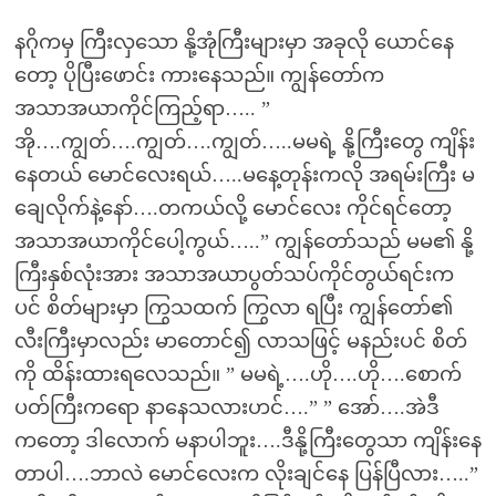
နဂိုကမှ ကြီးလှသော နို့အုံကြီးများမှာ အခုလို ယောင်နေ
တော့ ပိုပြီးဖောင်း ကားနေသည်။ ကျွန်တော်က
အသာအယာကိုင်ကြည့်ရာ….. ”
အို….ကျွတ်….ကျွတ်….ကျွတ်…..မမရဲ့ နို့ကြီးတွေ ကျိန်း
နေတယ် မောင်လေးရယ်…..မနေ့တုန်းကလို အရမ်းကြီး မ
ချေလိုက်နဲ့နော်….တကယ်လို့ မောင်လေး ကိုင်ရင်တော့
အသာအယာကိုင်ပေါ့ကွယ်…..” ကျွန်တော်သည် မမ၏ နို့
ကြီးနှစ်လုံးအား အသာအယာပွတ်သပ်ကိုင်တွယ်ရင်းက
ပင် စိတ်များမှာ ကြွသထက် ကြွလာ ရပြီး ကျွန်တော်၏
လီးကြီးမှာလည်း မာတောင်၍ လာသဖြင့် မနည်းပင် စိတ်
ကို ထိန်းထားရလေသည်။ ” မမရဲ့….ဟို….ဟို….စောက်
ပတ်ကြီးကရော နာနေသလားဟင်….” ” အော်….အဲဒီ
ကတော့ ဒါလောက် မနာပါဘူး….ဒီနို့ကြီးတွေသာ ကျိန်းနေ
တာပါ….ဘာလဲ မောင်လေးက လိုးချင်နေ ပြန်ပြီလား…..”