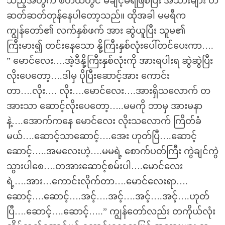
သည့်အတွက် စိတ်ထဲတွင် မချင့်မရဲဖြစ်ပြီး အသားများ တ
ဆတ်ဆတ်တုန်နေပါတော့သည်။ ထိုအခါ မမရီက
ကျွန်တော်၏ လက်နှစ်ဖက် အား ဆွဲယူပြီး သူမ၏
ကြီးမား၍ တင်းနေသော နို့ကြီးနှစ်လုံးပေါ်တင်ပေးကာ….
” မောင်လေး….အဲ့ဒီနို့ကြီးနှစ်လုံးကို အားရပါးရ ဆွဲဆွဲပြီး
လိုးပေတော့….ဒါမှ ပိုပြီးဆောင့်အား ကောင်း
တာ….လိုး…. လိုး….မောင်လေး….အားရှိသလောက် တ
အားသာ ဆောင့်လိုးပေတော့…..မမကို ဘာမှ အားမနာ
နဲ့….အောက်ကနေ မောင်လေး လိုးသလောက် ကြိတ်ခံ
မယ်….ဆောင့်သာဆောင့်….အေး ဟုတ်ပြီ….ဆောင့်
ဆောင့်…..အမလေးဟဲ့….မမရဲ့ စောက်ပတ်ကြီး ကွဲချင်ကွဲ
သွားပါစေ….တအားဆောင့်စမ်းပါ….မောင်လေး
ရဲ့….အား…ကောင်းလိုက်တာ….မောင်လေးရာ….
ဆောင့်….ဆောင့်….အင့်….အင့်….အင့်….အင့်….ဟုတ်
ပြီ….ဆောင့်….ဆောင့်…..” ကျွန်တော်လည်း တကိုယ်လုံး