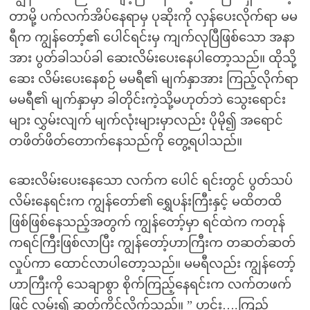
တာမို့ ပက်လက်အိပ်နေရာမှ ပုဆိုးကို လှန်ပေးလိုက်ရာ မမ
ရီက ကျွန်တော့်၏ ပေါင်ရင်းမှ ကျက်လုပြီဖြစ်သော အနာ
အား ပွတ်ခါသပ်ခါ ဆေးလိမ်းပေးနေပါတော့သည်။ ထိုသို့
ဆေး လိမ်းပေးနေစဉ် မမရီ၏ မျက်နှာအား ကြည့်လိုက်ရာ
မမရီ၏ မျက်နှာမှာ ခါတိုင်းကဲ့သို့မဟုတ်ဘဲ သွေးရောင်း
များ လွှမ်းလျက် မျက်လုံးများမှာလည်း ပိုမို၍ အရောင်
တဖိတ်ဖိတ်တောက်နေသည်ကို တွေ့ရပါသည်။
ဆေးလိမ်းပေးနေသော လက်က ပေါင် ရင်းတွင် ပွတ်သပ်
လိမ်းနေရင်းက ကျွန်တော်၏ ရွှေပန်းကြီးနှင့် မထိတထိ
ဖြစ်ဖြစ်နေသည့်အတွက် ကျွန်တော့်မှာ ရင်ထဲက ကတုန်
ကရင်ကြီးဖြစ်လာပြီး ကျွန်တော့်ဟာကြီးက တဆတ်ဆတ်
လှုပ်ကာ ထောင်လာပါတော့သည်။ မမရီလည်း ကျွန်တော့်
ဟာကြီးကို သေချာစွာ စိုက်ကြည့်နေရင်းက လက်တဖက်
ဖြင့် လှမ်း၍ ဆုတ်ကိုင်လိုက်သည်။ ” ဟင်း….ကြည့်