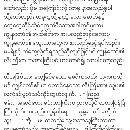
သော်လည်း ဖိုမ အကြောင်းကို ဘာမှ နားမလည်ခဲ့ပါ။
သို့သော်လည်း ယခုကဲ့သို့ နူးညံ့ သော မဓာတ်နှင့်
တေ့တေ့ဆိုင်ဆိုင်တွေ့ထိမိသောအခါတွင်မူကား
ကျွန်တော်၏ အသိစိတ်က နားမလည်ဘဲရှိစေကာမူ
ကျွန်တော်၏ သွေးသားတွေက နားလည်နေပုံရပါသည်။
မမရီနှင့် ထိတွေ့လိုက်ရသည်ဆိုလျှင်ဖြင့်ပင် ကျွန်တော်၏
လီးကြီးက တအားကြီးပင် မာထောင်၍ လာပါတော့သည်။
ထိုအဖြစ်အား တွေ့မြင်ရသော မမရီကလည်း ညကကဲ့သို့
ပင် ကျွန်တော်၏ မာ တောင်နေသော လီးကြီးအား သူမ၏
လက်နှင့်ပွတ်သပ်ကိုင်တွယ်လျက်…. ” ကြည့်
စမ်း….မောင်လေး မင်းဟာကြီးက ညကလိုပဲ ထလာပြန်ပြီ
ကြီးလိုက်တာလည်း လွန်ပါရော….လူနဲ့တောင် မလိုက်
ဘူး….” ” အို….မမကလည်း သူ့ဖာသာသူကြီးလာတာ
ကျွန်တော်လည်း ဘာတတ်နိုင်မှာလဲ….ဒါကြီးဒီလိုကြီးနေ