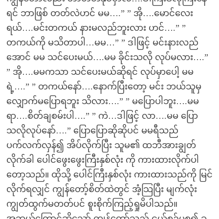
ရင် ဘာဖြစ် တတ်လဲဟင် မမ….” ” အို….မောင်လေး
ရယ်….မင်းတကယ် နားမလည်ဘူးလား ဟင်….” ”
တကယ်ကို မသိတာပါ…မမ…” ” ဒါဖြင့် မင်းနားလည်
အောင် မမ သင်ပေးမယ်….မမ ခိုင်းသလို လုပ်မလား….”
” အို….မမကသာ သင်ပေးမယ်ဆိုရင် လုပ်မှာပေါ့ မမ
ရဲ့….” ” တကယ်နော်….နောက်ပြီးတော့ မင်း ဘယ်သူမှ
လျှောက်မပြောရဘူး သိလား….” ” မပြောပါဘူး….မမ
ရာ….စိတ်ချစမ်းပါ….” ” ကဲ…ဒါဖြင့် လာ….မမ ပြော
သလိုလုပ်နော်….” ပြောပြောဆိုဆိုပင် မမရီသည်
ပက်လက်လှန်၍ အိပ်လိုက်ပြီး သူမ၏ ထဘီအားချွတ်
လိုက်ခါ ပေါင်ဖွေးဖွေးကြီးနှစ်လုံး ကို ကားထားလိုက်ပါ
တော့သည်။ ထိုသို့ ပေါင်ကြီးနှစ်လုံး ကားထားသည်ကို မြင်
လိုက်ရလျှင် ကျွန်တော့်စိတ်ထဲတွင် အံ့သြပြီး မျက်လုံး
ကျွတ်ထွက်မတတ်ပင် စူးစိုက်ကြည့်ရှုမိပါသည်။
အဘယ်ကြောင့်ဆိုသော် ကျွန်တော်သည် ငယ်စဉ်မှစ၍ ခု