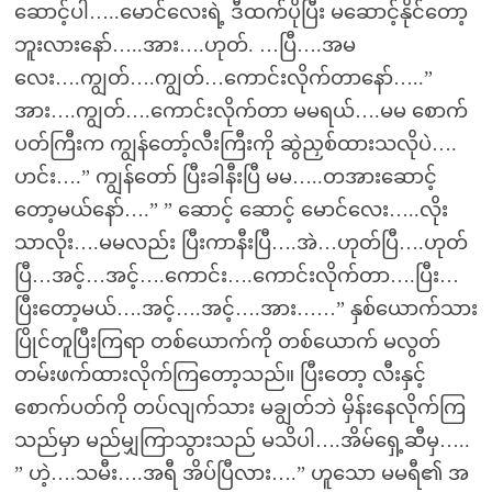
ဆောင့်ပါ…..မောင်လေးရဲ့ ဒီထက်ပိုပြီး မဆောင့်နိုင်တော့
ဘူးလားနော်…..အား….ဟုတ်. …ပြီ….အမ
လေး….ကျွတ်….ကျွတ်…ကောင်းလိုက်တာနော်…..”
အား….ကျွတ်….ကောင်းလိုက်တာ မမရယ်….မမ စောက်
ပတ်ကြီးက ကျွန်တော့်လီးကြီးကို ဆွဲညှစ်ထားသလိုပဲ….
ဟင်း….” ကျွန်တော် ပြီးခါနီးပြီ မမ…..တအားဆောင့်
တော့မယ်နော်….” ” ဆောင့် ဆောင့် မောင်လေး…..လိုး
သာလိုး….မမလည်း ပြီးကာနီးပြီ….အဲ…ဟုတ်ပြီ….ဟုတ်
ပြီ…အင့်…အင့်….ကောင်း….ကောင်းလိုက်တာ….ပြီး…
ပြီးတော့မယ်….အင့်….အင့်….အား……” နှစ်ယောက်သား
ပြိုင်တူပြီးကြရာ တစ်ယောက်ကို တစ်ယောက် မလွတ်
တမ်းဖက်ထားလိုက်ကြတော့သည်။ ပြီးတော့ လီးနှင့်
စောက်ပတ်ကို တပ်လျက်သား မချွတ်ဘဲ မှိန်းနေလိုက်ကြ
သည်မှာ မည်မျှကြာသွားသည် မသိပါ….အိမ်ရှေ့ဆီမှ…..
” ဟဲ့….သမီး….အရီ အိပ်ပြီလား….” ဟူသော မမရီ၏ အ