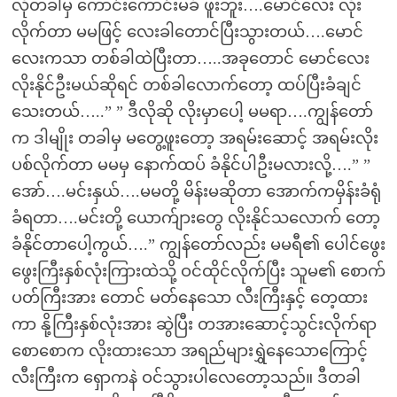
လိုတခါမှ ကောင်းကောင်းမခံ ဖူးဘူး….မောင်လေး လိုး
လိုက်တာ မမဖြင့် လေးခါတောင်ပြီးသွားတယ်….မောင်
လေးကသာ တစ်ခါထဲပြီးတာ…..အခုတောင် မောင်လေး
လိုးနိုင်ဦးမယ်ဆိုရင် တစ်ခါလောက်တော့ ထပ်ပြီးခံချင်
သေးတယ်…..” ” ဒီလိုဆို လိုးမှာပေါ့ မမရာ….ကျွန်တော်
က ဒါမျိုး တခါမှ မတွေ့ဖူးတော့ အရမ်းဆောင့် အရမ်းလိုး
ပစ်လိုက်တာ မမမှ နောက်ထပ် ခံနိုင်ပါဦးမလားလို့….” ”
အော်….မင်းနှယ်….မမတို့ မိန်းမဆိုတာ အောက်ကမှိန်းခံရုံ
ခံရတာ….မင်းတို့ ယောက်ျားတွေ လိုးနိုင်သလောက် တော့
ခံနိုင်တာပေါ့ကွယ်….” ကျွန်တော်လည်း မမရီ၏ ပေါင်ဖွေး
ဖွေးကြီးနှစ်လုံးကြားထဲသို့ ဝင်ထိုင်လိုက်ပြီး သူမ၏ စောက်
ပတ်ကြီးအား တောင် မတ်နေသော လီးကြီးနှင့် တေ့ထား
ကာ နို့ကြီးနှစ်လုံးအား ဆွဲပြီး တအားဆောင့်သွင်းလိုက်ရာ
စောစောက လိုးထားသော အရည်များရွှဲနေသောကြောင့်
လီးကြီးက ရှောကနဲ ဝင်သွားပါလေတော့သည်။ ဒီတခါ