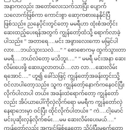
အနာကလည်း အတော်လေးသက်သာပြီး ပျောက်
သလောက်ဖြစ်ကာ ကောင်းစွာ ဆော့ကစားနေနိုင်ပြီ
ဖြစ်သည်။ ညနေပိုင်းတွင်တော့ မမရီဟာ ထုံးစံအတိုင်း
ဆေးထည့်ပေးရန်အတွက် ကျွန်တော့်ထံသို့ ရောက်လာခဲ့
ပါသည်။ ” အတာရေ….မင်း အဖွားလေးကော မမြင်ပါ
လား….ဘယ်သွားသလဲ….” ” စောစောကမှ ထွက်သွားတာ
မမရီ….ဘယ်လဲတော့ မသိဘူး….” ” မမရီ မင်းအနာ ဆေး
လိမ်းပေးဖို့ ဆေးယူလာတယ်….လာ လာ….ဆေးလိမ်း
ရအောင်….” ဟူ၍ ခေါ်သဖြင့် ကျွန်တော့်အခန်းတွင်းသို့
ဝင်လာပါတော့သည်။ သူက ကျွန်တော့်နောက်ကနေဝင်ပြီး
လိုက်ပါလာပါ တယ်။ အခန်းထဲရောက်တော့ ကျွန်တော်
လည်း အိပ်ယာပေါ်ကိုလှဲလိုက်ရော မမရီက ကျွန်တော်လှဲ
နေရာဘေးမှာ ဝင်ပြီး ထိုင်လိုက်ပါတယ်။ ” ကဲ….ငါ့မောင်
မင်းပုဆိုးလှန်လိုက်စမ်း….မမ ဆေးလိမ်းပေးမယ်….”
ကျွန်တော်လည်း အကျင့်ဖြစ်နေတော့ သိပ်ပြီးမရှက်တော့