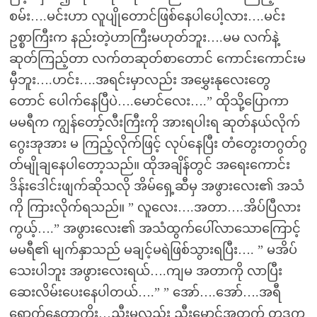
စမ်း….မင်းဟာ လူပျိုတောင်ဖြစ်နေပါပေါ့လား….မင်း
ဥစ္စာကြီးက နည်းတဲ့ဟာကြီးမဟုတ်ဘူး….မမ လက်နဲ့
ဆုတ်ကြည့်တာ လက်တဆုတ်စာတောင် ကောင်းကောင်းမ
မှီဘူး….ဟင်း….အရင်းမှာလည်း အမွှေးနုလေးတွေ
တောင် ပေါက်နေပြီပဲ….မောင်လေး….” ထိုသို့ပြောကာ
မမရီက ကျွန်တော့်လီးကြီးကို အားရပါးရ ဆုတ်နယ်လိုက်
ဂွေးအုအား မ ကြည့်လိုက်ဖြင့် လုပ်နေပြီး တံတွေးတဂွတ်ဂွ
တ်မျိုချနေပါတော့သည်။ ထိုအချိန်တွင် အရေးကောင်း
ဒိန်းဒေါင်းဖျက်ဆိုသလို အိမ်ရှေ့ဆီမှ အဖွားလေး၏ အသံ
ကို ကြားလိုက်ရသည်။ ” လူလေး….အတာ….အိပ်ပြီလား
ကွယ့်….” အဖွားလေး၏ အသံထွက်ပေါ်လာသောကြောင့်
မမရီ၏ မျက်နှာသည် မချင့်မရဲဖြစ်သွားရပြီး…. ” မအိပ်
သေးပါဘူး အဖွားလေးရယ်….ကျမ အတာကို လာပြီး
ဆေးလိမ်းပေးနေပါတယ်….” ” အော်….အော်….အရီ
ရောက်နေတာကိုး…ညီးမလည်း ညီးမောင်အတွက် တဒုက္ခ