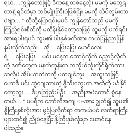
ရယ်….ကျွန်တော်ဖြင့် ဒီကနေ့ တစ်နေ့လုံး မမကို မတွေ့ရ
တာနဲ့ ရင်ထဲမှာ တစ်မျိုးကြီးပဲဖြစ်ပြီး မမကို သိပ်လွမ်းတာ
ပဲဗျာ….” ထိုသို့ပြောရင်းမှပင် ကျွန်တော်သည် မမကို
ကြည့်ရင်းစိတ်ကို မထိန်းနိုင်တော့သဖြင့် သူမကို ဖက်ရင်း
အားရပါးရပင် သူမ၏ ပါးနှစ်ဖက်အား ဘယ်ပြန်ညာပြန်
နမ်းလိုက်သည်။ ” အို….ဖြေးဖြေး မောင်လေး
ရဲ့….ဖြေးဖြေး….မင်း မနေ့က ဆောင့်လိုက် ညှောင့်လိုက်
တဲ့ ဒဏ်တွေက မနက်တုန်းက တကိုယ်လုံးကိုင်ရိုက်ထား
သလိုပဲ အိပ်ယာထဲကကို မထချင်ဘူး….အထူးသဖြင့်
ဟောဒီ မင်း ဆွဲချေထားတဲ့ နို့သီးတွေဟာ အထိကို မခံနိုင်
တော့ဘူး…..ဒီမှာကြည့်ပါဦး….အညိုအမဲတောင် စွဲနေ
တယ်….” မမရီက ဘော်လီအကျ ႌအား ချွတ်၍ သူမ၏
နို့ကြီးနှစ်လုံးအား ဖွင့်ပြလိုက်ရာ တကယ်ပင် လက်ရာကြီး
များထင်၍ ညိုမဲနေပြီး နို့ကြီးနှစ်လုံးမှာ ယောင်နေ
ပါသည်။