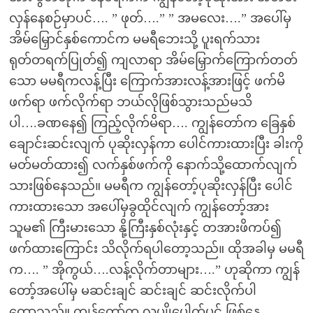
လှန်နေစဉ်မှာပင်…. ” ဖုတ်….” ” အမလေး….” အပေါ်မှ
အိမ်မြှောင်နှစ်ကောင်က မမရီဘေးသို့ ပူးရက်သား
ရုတ်တရက်ပြုတ်၍ ကျလာရာ အိမ်မြှောက်ကြောက်တတ်
သော မမရီကလန့်ပြီး ကြောက်အားလန့်အားဖြင့် ဖက်မိ
ဖက်ရာ ဖက်လိုက်ရာ ဘယ်လိုဖြစ်သွားသည်မသိ
ပါ….ခဏနေ၍ ကြည့်လိုက်မိရာ…. ကျွန်တော်က ခြေနှစ်
ချောင်းဆင်းလျက် ပုဆိုးလှန်ကာ ပေါင်ကားထားပြီး ခါးကို
မတ်မတ်ထား၍ လက်နှစ်ဖက်ကို နောက်သို့ထောက်လျက်
သားဖြစ်နေသည်။ မမရီက ကျွန်တော့်ပုဆိုးလှန်ပြီး ပေါင်
ကားထားသော အပေါ်မှခွထိုင်လျက် ကျွန်တော့်အား
သူမ၏ ကြီးမားသော နို့ကြီးနှစ်လုံးနှင့် တအားဖိကပ်၍
ဖက်ထားကြောင်း သိလိုက်ရပါတော့သည်။ ထိုအခါမှ မမရီ
က…. ” အိုကွယ်….လန့်လိုက်တာများ….” ဟုဆိုကာ ကျွန်
တော့်အပေါ်မှ မဆင်းချင် ဆင်းချင် ဆင်းလိုက်ပါ
တော့သည်။ ကျွန်တော်က လူပျိုပေါက်ပင် ဖြစ်နေ