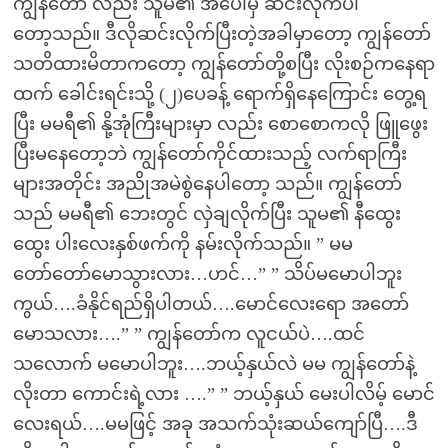
ကျွန်တော် လည်း သူမ၏ အပေါ်မှ ဆင်းလိုက်ပါ
တော့သည်။ ဒီလိုဆင်းလိုက်ပြီးတဲ့အခါမှာတော့ ကျွန်တော်
သတိထားမိတာကတော့ ကျွန်တော်တို့စပြီး လိုးစဉ်ကနေရာ
ထက် ခေါင်းရင်းသို့ (၂)ပေခန့် ရောက်ရှိနေကြောင်း တွေ့ရ
ပြီး မမရီ၏ နို့အုံကြီးများမှာ လည်း စောစောကလို ဖြူဖွေး
ပြီးမနေတော့ဘဲ ကျွန်တော်ကိုင်ထားသည့် လက်ရာကြီး
များအတိုင်း အညိုအမဲစွဲနေပါတော့ သည်။ ကျွန်တော်
သည် မမရီ၏ ဘေးတွင် လှဲချလိုက်ပြီး သူမ၏ နီထွေး
ထွေး ပါးလေးနှစ်ဖက်ကို နမ်းလိုက်သည်။ ” မမ
တော်တော်မောသွားလား…ဟင်…” ” သိပ်မမောပါဘူး
ကွယ်….ခံနိုင်ရည်ရှိပါတယ်….မောင်လေးရော အတော်
မောသလား….” ” ကျွန်တော်က လူငယ်ပဲ….ထင်
သလောက် မမောပါဘူး….ဘယ့်နှယ်လဲ မမ ကျွန်တော်နဲ့
လိုးတာ ကောင်းရဲ့လား ….” ” ဘယ့်နှယ် မေးပါလိမ့် မောင်
လေးရယ်….မမဖြင့် အခု အသက်သုံးဆယ်ကျော်ပြီ….ဒီ