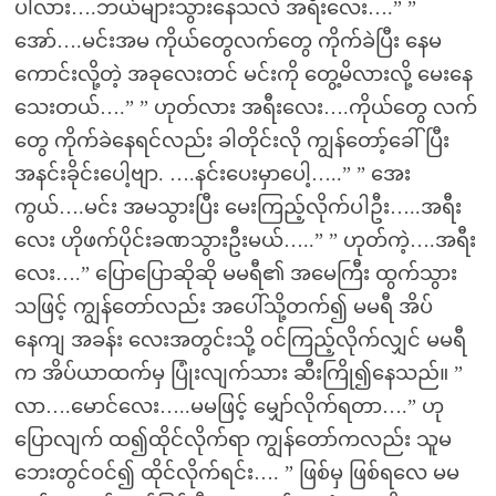
ပါလား….ဘယ်များသွားနေသလဲ အရီးလေး….” ”
အော်….မင်းအမ ကိုယ်တွေလက်တွေ ကိုက်ခဲပြီး နေမ
ကောင်းလို့တဲ့ အခုလေးတင် မင်းကို တွေ့မိလားလို့ မေးနေ
သေးတယ်….” ” ဟုတ်လား အရီးလေး….ကိုယ်တွေ လက်
တွေ ကိုက်ခဲနေရင်လည်း ခါတိုင်းလို ကျွန်တော့်ခေါ်ပြီး
အနင်းခိုင်းပေါ့ဗျာ. ….နင်းပေးမှာပေါ့…..” ” အေး
ကွယ်….မင်း အမသွားပြီး မေးကြည့်လိုက်ပါဦး…..အရီး
လေး ဟိုဖက်ပိုင်းခဏသွားဦးမယ်…..” ” ဟုတ်ကဲ့….အရီး
လေး….” ပြောပြောဆိုဆို မမရီ၏ အမေကြီး ထွက်သွား
သဖြင့် ကျွန်တော်လည်း အပေါ်သို့တက်၍ မမရီ အိပ်
နေကျ အခန်း လေးအတွင်းသို့ ဝင်ကြည့်လိုက်လျှင် မမရီ
က အိပ်ယာထက်မှ ပြုံးလျက်သား ဆီးကြို၍နေသည်။ ”
လာ….မောင်လေး…..မမဖြင့် မျှော်လိုက်ရတာ….” ဟု
ပြောလျက် ထ၍ထိုင်လိုက်ရာ ကျွန်တော်ကလည်း သူမ
ဘေးတွင်ဝင်၍ ထိုင်လိုက်ရင်း…. ” ဖြစ်မှ ဖြစ်ရလေ မမ