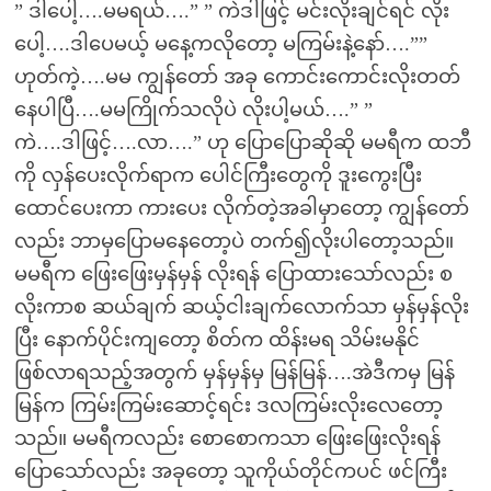
” ဒါပေါ့….မမရယ်….” ” ကဲဒါဖြင့် မင်းလိုးချင်ရင် လိုး
ပေါ့….ဒါပေမယ့် မနေ့ကလိုတော့ မကြမ်းနဲ့နော်….””
ဟုတ်ကဲ့….မမ ကျွန်တော် အခု ကောင်းကောင်းလိုးတတ်
နေပါပြီ….မမကြိုက်သလိုပဲ လိုးပါ့မယ်….” ”
ကဲ….ဒါဖြင့်….လာ….” ဟု ပြောပြောဆိုဆို မမရီက ထဘီ
ကို လှန်ပေးလိုက်ရာက ပေါင်ကြီးတွေကို ဒူးကွေးပြီး
ထောင်ပေးကာ ကားပေး လိုက်တဲ့အခါမှာတော့ ကျွန်တော်
လည်း ဘာမှပြောမနေတော့ပဲ တက်၍လိုးပါတော့သည်။
မမရီက ဖြေးဖြေးမှန်မှန် လိုးရန် ပြောထားသော်လည်း စ
လိုးကာစ ဆယ်ချက် ဆယ့်ငါးချက်လောက်သာ မှန်မှန်လိုး
ပြီး နောက်ပိုင်းကျတော့ စိတ်က ထိန်းမရ သိမ်းမနိုင်
ဖြစ်လာရသည့်အတွက် မှန်မှန်မှ မြန်မြန်….အဲဒီကမှ မြန်
မြန်က ကြမ်းကြမ်းဆောင့်ရင်း ဒလကြမ်းလိုးလေတော့
သည်။ မမရီကလည်း စောစောကသာ ဖြေးဖြေးလိုးရန်
ပြောသော်လည်း အခုတော့ သူကိုယ်တိုင်ကပင် ဖင်ကြီး