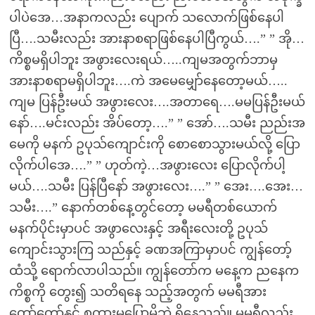
ပါပဲအေ…အနာကလည်း ပျောက် သလောက်ဖြစ်နေပါ
ပြီ….သမီးလည်း အားနာစရာဖြစ်နေပါပြီကွယ်….” ” အို…
ကိစ္စမရှိပါဘူး အဖွားလေးရယ်…..ကျမအတွက်ဘာမှ
အားနာစရာမရှိပါဘူး….ကဲ အမေမျှော်နေတော့မယ်…..
ကျမ ပြန်ဦးမယ် အဖွားလေး….အတာရေ….မမပြန်ဦးမယ်
နော်….မင်းလည်း အိပ်တော့….” ” အော်….သမီး ညည်းအ
မေကို မနက် ဥပုသ်ကျောင်းကို စောစောသွားမယ်လို့ ပြော
လိုက်ပါအေ….” ” ဟုတ်ကဲ့…အဖွားလေး ပြောလိုက်ပါ့
မယ်….သမီး ပြန်ပြီနော် အဖွားလေး….” ” အေး….အေး…
သမီး….” နောက်တစ်နေ့တွင်တော့ မမရီတစ်ယောက်
မနက်ပိုင်းမှာပင် အဖွာလေးနှင့် အရီးလေးတို့ ဥပုသ်
ကျောင်းသွားကြ သည်နှင့် ခဏအကြာမှာပင် ကျွန်တော့်
ထံသို့ ရောက်လာပါသည်။ ကျွန်တော်က မနေ့က ညနေက
ကိစ္စကို တွေး၍ သတိရနေ သည့်အတွက် မမရီအား
တော်တော်နှင့် စကားမပြောမိဘဲ ရှိနေသည်။ မမရီလည်း