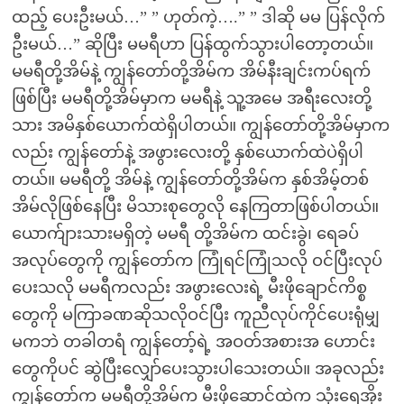
ထည့် ပေးဦးမယ်…” ” ဟုတ်ကဲ့….” ” ဒါဆို မမ ပြန်လိုက်
ဦးမယ်…” ဆိုပြီး မမရီဟာ ပြန်ထွက်သွားပါတော့တယ်။
မမရီတို့အိမ်နဲ့ ကျွန်တော်တို့အိမ်က အိမ်နီးချင်းကပ်ရက်
ဖြစ်ပြီး မမရီတို့အိမ်မှာက မမရီနဲ့ သူ့အမေ အရီးလေးတို့
သား အမိနှစ်ယောက်ထဲရှိပါတယ်။ ကျွန်တော်တို့အိမ်မှာက
လည်း ကျွန်တော်နဲ့ အဖွားလေးတို့ နှစ်ယောက်ထဲပဲရှိပါ
တယ်။ မမရီတို့ အိမ်နဲ့ ကျွန်တော်တို့အိမ်က နှစ်အိမ့်တစ်
အိမ်လိုဖြစ်နေပြီး မိသားစုတွေလို နေကြတာဖြစ်ပါတယ်။
ယောက်ျားသားမရှိတဲ့ မမရီ တို့အိမ်က ထင်းခွဲ၊ ရေခပ်
အလုပ်တွေကို ကျွန်တော်က ကြုံရင်ကြုံသလို ဝင်ပြီးလုပ်
ပေးသလို မမရီကလည်း အဖွားလေးရဲ့ မီးဖိုချောင်ကိစ္စ
တွေကို မကြာခဏဆိုသလိုဝင်ပြီး ကူညီလုပ်ကိုင်ပေးရုံမျှ
မကဘဲ တခါတရံ ကျွန်တော့်ရဲ့ အဝတ်အစားအ ဟောင်း
တွေကိုပင် ဆွဲပြီးလျှော်ပေးသွားပါသေးတယ်။ အခုလည်း
ကျွန်တော်က မမရီတို့အိမ်က မီးဖိုဆောင်ထဲက သုံးရေအိုး