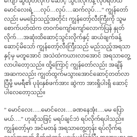
ကျော် ဆွဲထုတ်လိုက် ဆောင့် သွင်းလိုက်နဲ့ လုပ်ရတယ်
မောင်လေးရဲ့….လုပ်…လုပ်….ဆက်လုပ်….” ကျွန်တော်
လည်း မမပြောသည့်အတိုင်း ကျွန်တော့်လီးကြီးကို သူမ
စောက်ပတ်ထဲက တဝက်ကျော်ကျော်လောက်ပြန် နှုတ်
လိုက်….အဆုံးထိဆောင့်သွင်းလိုက်နှင့် ဆယ်ချက်ခန့်
ဆောင့်မိသော် ကျွန်တော့်လီးကြီးသည် မည်သည့်အရသာ
နှင့်မှ မတူအောင် အသဲထဲကယားလာအောင် အရသာတွေ့
လာပါတော့သည်။ ထို့ကြောင့် ကျွန်တော်လည်း အချိန်
အဆကလည်း ကျွတ်ထွက်မသွားအောင်ဆောင့်တတ်လာ
ပြီမို့ မမရီ၏ ပုခုံးနှစ်ဖက်အား ဆွဲကာ အားရှိပါးရှိ ဆောင့်
ပါလေတော့သည်။
” မောင်လေး…..မောင်လေး….ခဏနေအုံး….မမ ပြော
မယ်….” ဟုဆိုသဖြင့် မရပ်ချင်ဘဲ ရပ်လိုက်ရပါသည်။
ကျွန်တော့်မှာ အင်မတန် အရသာတွေ့တုန်း ရပ်လိုက်ရ