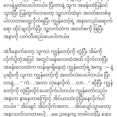
လေနဲ့မှုတ်ပေးပါတယ်။ ပြီးတာနဲ့ သူက အခန်းထဲပြန်ဝင်
သွားပြီး ပြန်ထွက်လာတော့ သူ့လက်ထဲမှာ အဝတ်စတစ်ခု
ပါလာတာတွေ့လိုက်ရပြီး ကျွန်တော့်ရဲ့ အနားလည်းရောက်
ရော ထိုင်ချလိုက်ပြီး သူ့လက်ထဲက အဝတ်စကို ဖြဲပြီး
အနာကို ပတ်တီးစည်းပေးပါတယ်။
အဲဒီနောက်တော့ သူကပဲ ကျွန်တော့်ကို တွဲပြီး အိမ်ကို
လိုက်ပို့တဲ့အပြင် အတွင်းခန်းလေးထဲအထိ လိုက်လာပြီး
အခန်းလေးထဲက တန်းမှာရှိနေတဲ့ ကျွန်တော့်ရဲ့အကျ ႌ နဲ့
ပုဆိုးကို ယူကာ ကျွန်တော့်ကို အဝတ်လဲပေးပါတယ်။ ပြီး
တာနဲ့…. ” ကဲ….အတာ လှဲနေလိုက်….လာ…” ဆိုပြီး ကျွန်
တော့်ကို တွဲပြီးထိုင်ပေးလိုက်ပါတယ်။ ကျွန်တော်လည်း
အနာက နာနေတာကြောင့် အိပ်ယာထဲလှဲပြီးနေလိုက်ပါ
တယ်။ ” အိပ်ချင် အိပ်လိုက်အတာ….အိပ်ပျော်သွားတော့
အနာသက်သာတာပေါ့….မမ ညနေကျ တခါလာပြီး ဆေး