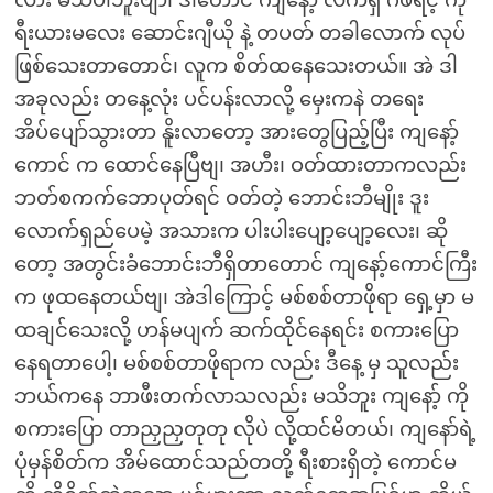
လား မသိပါဘူးဗျာ၊ ဒါတောင် ကျနော့် လက်ရှိ ဂဲဖရင့် ကို
ရီးယားမလေး ဆောင်းဂျီယို နဲ့ တပတ် တခါလောက် လုပ်
ဖြစ်သေးတာတောင်၊ လူက စိတ်ထနေသေးတယ်။ အဲ ဒါ
အခုလည်း တနေ့လုံး ပင်ပန်းလာလို့ မှေးကနဲ တရေး
အိပ်ပျော်သွားတာ နိူးလာတော့ အားတွေပြည့်ပြီး ကျနော့်
ကောင် က ထောင်နေပြီဗျ၊ အဟီး၊ ဝတ်ထားတာကလည်း
ဘတ်စကက်ဘောပုတ်ရင် ဝတ်တဲ့ ဘောင်းဘီမျိုး ဒူး
လောက်ရှည်ပေမဲ့ အသားက ပါးပါးပျော့ပျော့လေး၊ ဆို
တော့ အတွင်းခံဘောင်းဘီရှိတာတောင် ကျနော့်ကောင်ကြီး
က ဖုထနေတယ်ဗျ၊ အဲဒါကြောင့် မစ်စစ်တာဖိုရာ ရှေ့မှာ မ
ထချင်သေးလို့ ဟန်မပျက် ဆက်ထိုင်နေရင်း စကားပြော
နေရတာပေါ့၊ မစ်စစ်တာဖိုရာက လည်း ဒီနေ့ မှ သူလည်း
ဘယ်ကနေ ဘာဖီးတက်လာသလည်း မသိဘူး ကျနော့် ကို
စကားပြော တာညှညှတုတု လိုပဲ လို့ထင်မိတယ်၊ ကျနော်ရဲ့
ပုံမှန်စိတ်က အိမ်ထောင်သည်တတို့ ရီးစားရှိတဲ့ ကောင်မ