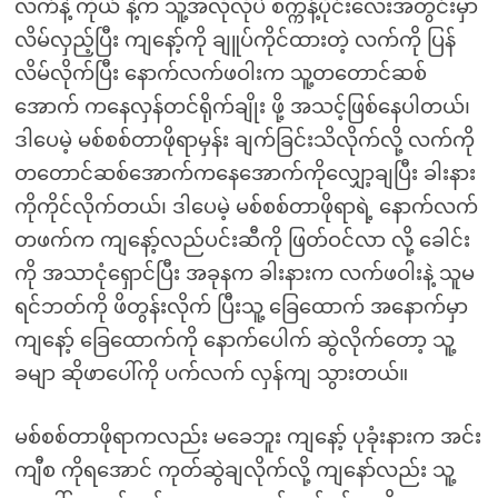
လက်နဲ့ ကိုယ် နဲ့က သူ့အလိုလိုပဲ စက္ကန့်ပိုင်းလေးအတွင်းမှာ
လိမ်လှည့်ပြီး ကျနော့်ကို ချူပ်ကိုင်ထားတဲ့ လက်ကို ပြန်
လိမ်လိုက်ပြီး နောက်လက်ဖဝါးက သူ့တတောင်ဆစ်
အောက် ကနေလှန်တင်ရိုက်ချိုး ဖို့ အသင့်ဖြစ်နေပါတယ်၊
ဒါပေမဲ့ မစ်စစ်တာဖိုရာမှန်း ချက်ခြင်းသိလိုက်လို့ လက်ကို
တတောင်ဆစ်အောက်ကနေအောက်ကိုလျှော့ချပြီး ခါးနား
ကိုကိုင်လိုက်တယ်၊ ဒါပေမဲ့ မစ်စစ်တာဖိုရာရဲ့ နောက်လက်
တဖက်က ကျနော့်လည်ပင်းဆီကို ဖြတ်ဝင်လာ လို့ ခေါင်း
ကို အသာငုံရှောင်ပြီး အခုနက ခါးနားက လက်ဖဝါးနဲ့ သူမ
ရင်ဘတ်ကို ဖိတွန်းလိုက် ပြီးသူ့ ခြေထောက် အနောက်မှာ
ကျနော့် ခြေထောက်ကို နောက်ပေါက် ဆွဲလိုက်တော့ သူ့
ခမျာ ဆိုဖာပေါ်ကို ပက်လက် လှန်ကျ သွားတယ်။
မစ်စစ်တာဖိုရာကလည်း မခေဘူး ကျနော့် ပုခုံးနားက အင်း
ကျီစ ကိုရအောင် ကုတ်ဆွဲချလိုက်လို့ ကျနော်လည်း သူ့