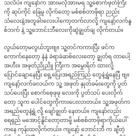
သလိပဲ။ ကျနော်က အားမလိုအားမရ သူ့စောက်ဖုတ်ကြီး
ကို ဆုပ်ကိုင် ခြေမွ လိုက်တော့ မစ်စစ်တာဖိုရာ ညည်း
သံလေးနဲ့အတူခါးလေးပါကော့တက်လာလို့ ကျနော့်လက်နူ
စ်ဘက် နဲ့ သူ့ဘောင်းဘီလေးကိုဆွဲခ္ဈတ်ချ လိုက်တယ်။
လွယ်တော့မလွယ်ဘူးဗျ။ သူ့တင်ကကားပြီး ဖင်က
ကောက်နေတော့ နဲနဲ ခဲရာခဲဆစ်လေးတော့ ခ္ဈတ်ရ တာပေါ့
အဟီး။ အဖုတ်ညိုညိူ ကြီးက အမွှေးရိတ် ထားလို့
ပြောင်ချောနေပြီး ရှေ့ပြေးအရည်ကြည် တွေနဲ့ရွှဲနေပြီ ဗျ။
ကျနော့်လက်ခလယ်က သူ့ အဖုတ် နှုတ်ခမ်းတွေကို ပွတ်
သပ်ပေးပြီး စောက်စေ့ဖုဖု လေးကို ပွတ်သပ် ပေးလိုက်
တော့ သူက ပေါင်တွေကိုကားပေးလာတယ်။ သူ့အဖုတ်က
အရည်တွေနဲ့ရွဲ လို့ ချော်ခ္ဈတ် နေတယ်။ ကျနော်လည်း
ရေရှည် မအောင့်နိူင်တော့တာမို့ မစ်စစ်တာဖိုရာကိုယ်ပေါ်
ကနေ ကုန်းထလိုက်တယ်။ ကျနော့် ဘောင်းဘီ က ချီတဲ့