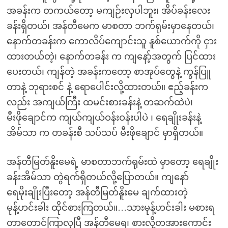
အခန်းက တကယ်တော့ မကျဉ်းလှပါဘူး၊ အိပ်ခန်းလေး
ခန်းရှိတယ်၊ အန်တီမေက မာစတာ ဘက်ရုမ်းမှာနေတယ်၊
နောက်တခန်းက ကောလိပ်ကျောင်းသူ နူစ်ယောက်ကို ငှား
ထားတယ်တဲ့၊ နောက်တခန်း က ကျနော့်အတွက် ပြင်ထား
ပေးတယ်၊ ကျန်တဲ့ အခန်းကတော့ စာအုပ်တွေနဲ့ ကွန်ပြူ
တာနဲ့ ဘုရားစင် နဲ့ ရောပေါင်းလို့ထားတယ်။ ဧည့်ခန်းက
လည်း အကျယ်ကြီး ထမင်းစားခန်းနဲ့ တဆက်ထဲပဲ၊
မီးဖိုချောင်က ကျယ်ကျယ်ဝန်းဝန်းပါပဲ ၊ ရေချိုးခန်းနဲ့
အိမ်သာ က တခန်းစီ သပ်သပ် မီးဖိုချောင် မှာရှိတယ်။
အန်တီမြတ်နိူးမေရဲ့ မာစတာဘက်ရုမ်းထဲ မှာတော့ ရေချိုး
ခန်းအိမ်သာ တွဲရက်ရှိတယ်လို့ပြောတယ်။ ကျနော်
ရေမိုးချိုးပြီးတော့ အန်တီမြတ်နိူးမေ ချက်ထားတဲ့
မုန့်ဟင်းခါး ထိုင်စားကြတယ်။…သားမုန့်ဟင်းခါး မစားရ
တာတောင်ကြာလှပြီ အန်တီမေရ၊ စားလို့တအားကောင်း