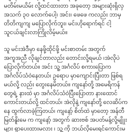
မတိမ်းမယိမ်း လို့ထင်ထားတာ အခုတော့ အများဆုံးရှိလှ
အသက် ၃၀ လောက်ပေါ့၊ အင်း၊ ဖေဖေ ကလည်း ဘာမှ
တိတိကျကျ မပြောလိုက်ဘူး၊ မင်းဟိုရောက်ရင် ငါ့
သူငယ်ချင်းလာကြိုလိမ့်မယ်။
သူ မင်းအဲဒီမှာ နေဖို့ထိုင်ဖို့ မင်းစာတမ်း အတွက်
အကူအညီ လိုချင်တာလည်း တောင်းလို့ရမယ် ၊အဲလိုပဲ
ပြောလိုက်တယ်။ အင်း သူ့ အင်္ဂလိပ် စကားပြောက
အင်္ဂလိပ်သံဝဲနေတယ်၊ ဥရောပ မှာကျောင်းပြီးတာ ဖြစ်ရ
မယ်လို့ လည်း တွေးနေမိတယ်။ ကျနော်တို့ အမေရိကန်
တွေရဲ့ နားထဲ မှာ အင်္ဂလိပ်သံဝဲပြီးပြောတာ နားထောင်
ကောင်းတယ်လို့ ထင်တယ်၊ အဲလိုနဲ့ ကျနော်တို့ လေဆိပ်က
နေ ထွက်လာခဲ့ကြတယ်၊ ကျနော့် စိတ်ထဲ မှာတော့ အန်တီ
မြတ်နိူးမေ က ကျနော့် အတွက် ဆားဗစ် အပတ်မန့်လို့မျိုုး
များ ရှာပေးထားမလား ၊ သူ့ ကို ဘယ်လိုမေးရင်ကောင်းမ