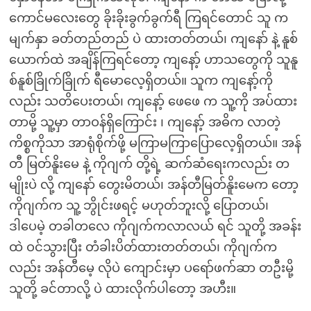
ကောင်မလေးတွေ ခိုးခိုးခွက်ခွက်ရီ ကြရင်တောင် သူ က
မျက်နှာ ခတ်တည်တည် ပဲ ထားတတ်တယ်၊ ကျနော် နဲ့ နူစ်
ယောက်ထဲ အချိန်ကြရင်တော့ ကျနော့် ဟာသတွေကို သူနူ
စ်နူစ်ခြိုက်ခြိုက် ရီမောလေ့ရှိတယ်။ သူက ကျနော့်ကို
လည်း သတိပေးတယ်၊ ကျနော့် ဖေဖေ က သူ့ကို အပ်ထား
တာမို့ သူ့မှာ တာဝန်ရှိကြောင်း ၊ ကျနော့် အဓိက လာတဲ့
ကိစ္စကိုသာ အာရုံစိုက်ဖို့ မကြာမကြာပြောလေ့ရှိတယ်။ အန်
တီ မြတ်နိူးမေ နဲ့ ကိုဂျက် တို့ရဲ့ ဆက်ဆံရေးကလည်း တ
မျိုးပဲ လို့ ကျနော် တွေးမိတယ်၊ အန်တီမြတ်နိူးမေက တော့
ကိုဂျက်က သူ့ ဘွိုင်းဖရင့် မဟုတ်ဘူးလို့ ပြောတယ်၊
ဒါပေမဲ့ တခါတလေ ကိုဂျက်ကလာလယ် ရင် သူတို့ အခန်း
ထဲ ဝင်သွားပြီး တံခါးပိတ်ထားတတ်တယ်၊ ကိုဂျက်က
လည်း အန်တီမေ့ လိုပဲ ကျောင်းမှာ ပရော်ဖက်ဆာ တဦးမို့
သူတို့ ခင်တာလို့ ပဲ ထားလိုက်ပါတော့ အဟီး။