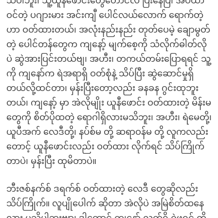
သိပါဘူး၊ သူ့ယူနီဖောင်းတွေတောင်လဲ ပြီးနေပြီ၊ အိပ်ယာ
ဝင်တဲ့ ပဂျားမား အင်းကျီ ပေါင်လယ်လောက် ရောက်တဲ့
ဟာ ဝတ်ထားတယ်၊ အလုံးနည်းနည်း တုတ်ပေမဲ့ ချောမွတ်
တဲ့ ပေါင်တန်တွေက ကျနော့် မျက်စေ့ကို သံလိုက်ဓါတ်လို
ပဲ ဆွဲအားပြင်းတယ်ဗျ၊ အဟီး၊ တကယ်တမ်းပြောရရင် သူ့
ကို ကျနော်က ရဲအရာရှိ ဝတ်စုံနဲ့ သိပ်ပြီး ဆွဲဆောင်မှုရှိ
တယ်လို့ထင်တာ၊ မှန်းပြီးတော့လည်း ခနခန ဂွင်းထုဘူး
တယ်၊ ကျနော့် မှာ အဲလိုမျိုး ယူနီဖောင်း ဝတ်ထားတဲ့ မိန်းမ
တွေကို စိတ်ပိုထတဲ့ ရောဂါရှိလားမသိဘူး၊ အဟီး၊ ရဲမေတို့၊
ယူပီအက် လေဒီတို့၊ နပ်စ်မ တို့ ဆရာဝန်မ တို့ လူကလည်း
တောင့် ယူနီဖောင်းလည်း ဝတ်ထား လိုက်ရင် သိပ်ကြိုက်
တာပဲ၊ မှန်းပြီး ထုမိတာပဲ။
ဘီးဇစ်နက်စ် ဒရက်စ် ဝတ်ထားတဲ့ လေဒီ တွေဆိုလည်း
သိပ်ကြိုက်။ လူပျိုပေါက် ဆိုတာ အဲလိုပဲ အမြဲစိတ်ထနေ