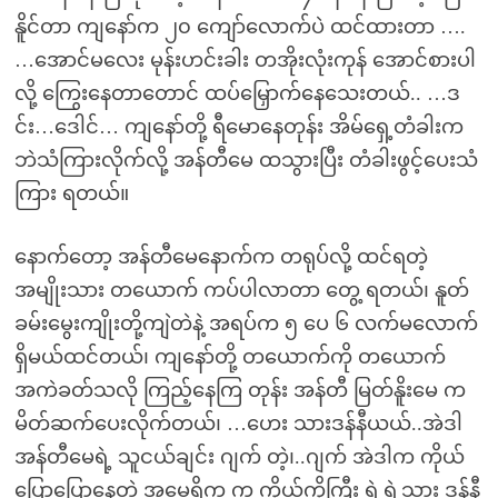
နိူင်တာ ကျနော်က ၂၀ ကျော်လောက်ပဲ ထင်ထားတာ ….
…အောင်မလေး မုန်းဟင်းခါး တအိုးလုံးကုန် အောင်စားပါ
လို့ ကြွေးနေတာတောင် ထပ်မြှောက်နေသေးတယ်.. …ဒ
င်း…ဒေါင်… ကျနော်တို့ ရီမောနေတုန်း အိမ်ရှေ့တံခါးက
ဘဲသံကြားလိုက်လို့ အန်တီမေ ထသွားပြီး တံခါးဖွင့်ပေးသံ
ကြား ရတယ်။
နောက်တော့ အန်တီမေနောက်က တရုပ်လို့ ထင်ရတဲ့
အမျိုးသား တယောက် ကပ်ပါလာတာ တွေ့ ရတယ်၊ နူတ်
ခမ်းမွေးကျိုးတို့ကျဲတဲနဲ့ အရပ်က ၅ ပေ ၆ လက်မလောက်
ရှိမယ်ထင်တယ်၊ ကျနော်တို့ တယောက်ကို တယောက်
အကဲခတ်သလို ကြည့်နေကြ တုန်း အန်တီ မြတ်နိူးမေ က
မိတ်ဆက်ပေးလိုက်တယ်၊ …ဟေး သားဒန်နီယယ်..အဲဒါ
အန်တီမေရဲ့ သူငယ်ချင်း ဂျက် တဲ့၊..ဂျက် အဲဒါက ကိုယ်
ပြောပြောနေတဲ့ အမေရိက က ကိုယ့်ကိုကြီး ရဲ ရဲ့သား ဒန်နီ