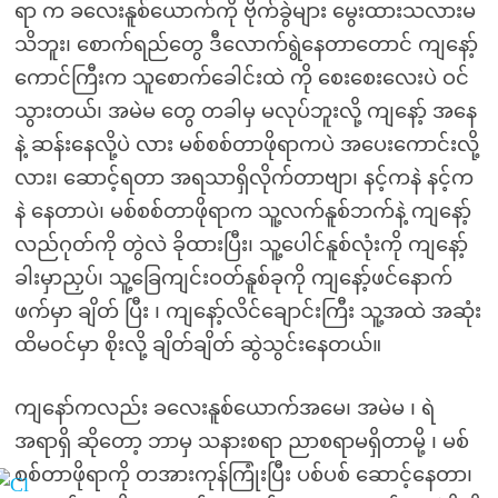
ရာ က ခလေးနူစ်ယောက်ကို ဗိုက်ခွဲများ မွေးထားသလားမ
သိဘူး၊ စောက်ရည်တွေ ဒီလောက်ရွဲနေတာတောင် ကျနော့်
ကောင်ကြီးက သူစောက်ခေါင်းထဲ ကို စေးစေးလေးပဲ ဝင်
သွားတယ်၊ အမဲမ တွေ တခါမှ မလုပ်ဘူးလို့ ကျနော့် အနေ
နဲ့ ဆန်းနေလို့ပဲ လား မစ်စစ်တာဖိုရာကပဲ အပေးကောင်းလို့
လား၊ ဆောင့်ရတာ အရသာရှိလိုက်တာဗျာ၊ နင့်ကနဲ နင့်က
နဲ နေတာပဲ၊ မစ်စစ်တာဖိုရာက သူ့လက်နူစ်ဘက်နဲ့ ကျနော့်
လည်ဂုတ်ကို တွဲလဲ ခိုထားပြီး၊ သူ့ပေါင်နူစ်လုံးကို ကျနော့်
ခါးမှာညှပ်၊ သူ့ခြေကျင်းဝတ်နူစ်ခုကို ကျနော့်ဖင်နောက်
ဖက်မှာ ချိတ် ပြီး ၊ ကျနော့်လိင်ချောင်းကြီး သူ့အထဲ အဆုံး
ထိမဝင်မှာ စိုးလို့ ချိတ်ချိတ် ဆွဲသွင်းနေတယ်။
ကျနော်ကလည်း ခလေးနူစ်ယောက်အမေ၊ အမဲမ ၊ ရဲ
အရာရှိ ဆိုတော့ ဘာမှ သနားစရာ ညာစရာမရှိတာမို့ ၊ မစ်
စစ်တာဖိုရာကို တအားကုန်ကြုံးပြီး ပစ်ပစ် ဆောင့်နေတာ၊