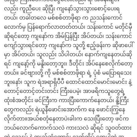
လည်း ကူညီပေး ဆိုပြီး ကျနော်သွားသွားစောင့်ပေးရ
တယ်၊ တခါတလေ မစ်စစ်တာဖိုရာ က ညသန်းကောင်
လောက်မှ ပြန်ရောက်လာတတ်တယ်၊ သန်းကောင် မတိုင်မှီ
ဆိုရင်တော့ ကျနော်က အိမ်ပြန်ပြီး အိပ်တယ်၊ သန်းကောင်
ကျော်သွားရင်တော့ ကျနော်က သူတို့ ဧည့်ခန်းက ဆိုဖာပေါ်
မှာ အိပ်တယ်၊ သူလည်း သိပါတယ်၊ နောက်ကျနေတယ်ဆို
ရင် ကျနော့်ကို မနိူးတော့ဘူး၊ ဒီတိုင်း အိပ်နေစေလိုက်တော့
တယ်။ ခင်ဗျားတို့ ကို မစ်စစ်တာဖိုရာ ရဲ့ ပုံစံ မပြောရသေး
ဘူးနော်၊ သူက ရဲအရာရှိပီပီ ထောင်ထောင်မောင်းမောင်း နဲ့
တောင့်တောင့်တင်းတင်း ကြီးပေမဲ့၊ အာဖရိကသူတွေရဲ့
ထုံးစံအတိုင်း ဖင်ကြီးက ကားပြီးကောက်နေတယ်၊ နိူ့ကြီး
တွေကလည်း ရဲယူနီဖောင်းအောက်က နေ ဖောင်းကြွနေ
လိုက်တာ။အယ်စတုံနေတာပဲ၊ခါးက သေးပြီးတော့ ဖင်က
ဘယ်လောက်ကောက်သလဲ ကားသလဲ ဆိုရင် သူဝတ်ထား