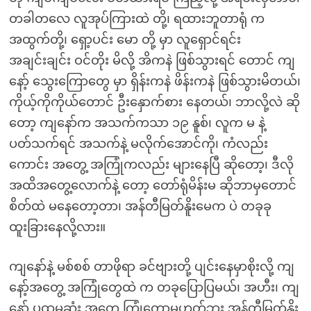
တခါတလေ လူအုပ်ကြားထဲ တို့၊ ရထားဘူတာရုံ က
အထွက်တို့၊ ရှော့ပင်း မော တို့ မှာ လူရှောင်ရင်း
အချင်းချင်း ဝင်တိုး မိလို့ အိကနဲ ဖြစ်သွားရင် တောင် ကျ
နော့် သွေးကြောတွေ မှာ ရှိန်းကနဲ ဖိန်းကနဲ ဖြစ်သွားမိတယ်၊
ကိုယ့်ကိုကိုယ်တောင် ဦးနှောက်စား နေတယ်၊ ဘာလို့လဲ ဆို
တော့ ကျနော်က အသက်ကသာ ၁၉ နူစ်၊ လူက မ နဲ့
ပတ်သက်ရင် အသက်နဲ့ မလိုက်အောင်ကို၊ ကံလည်း
ကောင်း အတွေ့ အကြုံကလည်း များနေပြီ ဆိုတော့၊ ဒီလို
အထိအတွေ့လောက်နဲ့ တော့ တော်ရုံမိန်းမ ဆိုဘာမှတောင်
စိတ်ထဲ မနေတော့တာ၊ အန်တီမြတ်နိူးမေက ပဲ တခုခု
ထူးခြားနေလို့လား။
ကျနော်နဲ့ မစ်စစ် တာဖိုရာ ခင်ဗျားတို့ ပျင်းနေမှာစိုးလို့ ကျ
နော့်အတွေ့ အကြုံတွေထဲ က တခုပြောပြမယ်၊ အဟီး၊ ကျ
နော့် ပထမဆုံး အတွေ့ ကြုံတော့မဟုတ်ဘူး အန်တီမြတ်နိူး