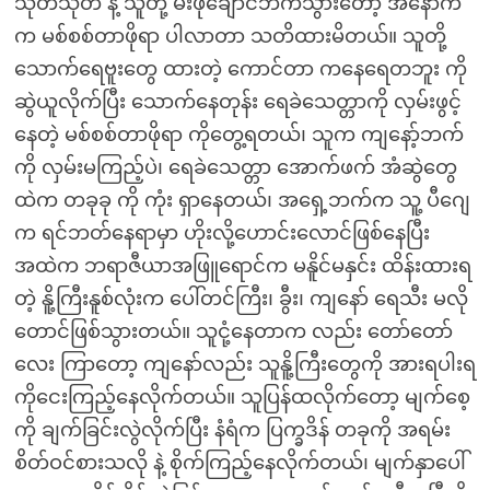
သုတ်သုတ် နဲ့ သူတို့ မီးဖိုချောင်ဘက်သွားတော့ အနောက်
က မစ်စစ်တာဖိုရာ ပါလာတာ သတိထားမိတယ်။ သူတို့
သောက်ရေဗူးတွေ ထားတဲ့ ကောင်တာ ကနေရေတဘူး ကို
ဆွဲယူလိုက်ပြီး သောက်နေတုန်း ရေခဲသေတ္တာကို လှမ်းဖွင့်
နေတဲ့ မစ်စစ်တာဖိုရာ ကိုတွေ့ရတယ်၊ သူက ကျနော့်ဘက်
ကို လှမ်းမကြည့်ပဲ၊ ရေခဲသေတ္တာ အောက်ဖက် အံဆွဲတွေ
ထဲက တခုခု ကို ကုံး ရှာနေတယ်၊ အရှေ့ဘက်က သူ့ ပီဂျေ
က ရင်ဘတ်နေရာမှာ ဟိုးလို့ဟောင်းလောင်ဖြစ်နေပြီး
အထဲက ဘရာဇီယာအဖြူရောင်က မနိူင်မနှင်း ထိန်းထားရ
တဲ့ နိူ့ကြီးနူစ်လုံးက ပေါ်တင်ကြီး၊ ခွီး၊ ကျနော် ရေသီး မလို
တောင်ဖြစ်သွားတယ်။ သူငုံ့နေတာက လည်း တော်တော်
လေး ကြာတော့ ကျနော်လည်း သူနိူ့ကြီးတွေကို အားရပါးရ
ကိုငေးကြည့်နေလိုက်တယ်။ သူပြန်ထလိုက်တော့ မျက်စေ့
ကို ချက်ခြင်းလွဲလိုက်ပြီး နံရံက ပြက္ခဒိန် တခုကို အရမ်း
စိတ်ဝင်စားသလို နဲ့ စိုက်ကြည့်နေလိုက်တယ်၊ မျက်နှာပေါ်