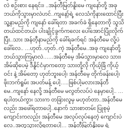
လဲ စဉ်းစား နေရင်း၊ ..အန်တီမြတ်နိူးမေ ကျနော်တို့ အခု
ဘယ်ကိုသွားမှာလဲဟင်..ကျနော့်ရဲ့ လေသံကိုနားထောင်ပြီး
သူ့နာမည်ကို ကျနော် ခေါ်ရတာ အခက်ခဲ ရှိနေတာကို သူသိ
တယ်ထင်တယ်၊ ပါးချိုင့်ခွက်ကလေး ပေါ်အောင်ပြုံးလိုက်
ပြီး..သား အန်တီ့နာမည်ကို ခေါ်ရခက်ရင် အန်တီမေ လို့ပဲ
ခေါ်လေ.. …ဟုတ်..ဟုတ်..ကဲ့ အန်တီမေ..အခု ကျနော်တို့
ဘယ်သွားကြမှာလဲ……အန်တီမေ့ အိမ်သွားမှာလေ သား၊
အိမ်ဆိုပေမဲ့ ဒီနိူင်ငံမှာကတော့ သားတို့လို ကိုယ့်ခြံ ကိုယ့်
ဝင်း နဲ့ အိမ်တော့ ဟုတ်ဘူးပေါ့၊ အန်တီမေ့ တိုက်ခန်းပေါ့၊
ဖိုးဘက်ရူမ်း အပတ်မန့် ပေါ့…..ဖြစ်ပါ့မလားအန်တီ
မေ..ကျနော် နေလို့ အန်တီမေ မလွတ်လပ်ပဲ နေမှာပေါ့.. …
ရပါတယ်ကွာ၊ သားက တခြားလူမှ မဟုတ်တာ..အန်တီမေ
လည်း အဖေါ်ရတာပေါ့..နောက် သားစာတမ်း ပြုစုမဲ့
ကျောင်းကလည်း အန်တီမေ အလုပ်လုပ်နေတဲ့ ကျောင်းပဲ
လေ..အတူသွားလို့ရတာပေါ့… အန်တီမြတ်နိူးမေ ရဲ့