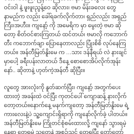
ဝင်းဝါ နဲ့ ဖူးဖူးညွန့်ဝေ ဆိုလား၊ ဗမာ မိန်းခလေး တွေ
နာမည်က လည်း ခေါ်ရခက်လိုက်တာ၊ ရှည်လည်း အရှည်
ကြီး၊အဟီး။ ကျနော့် ကို အမေရိက မှာ မွေးတဲ့ ဗမာ ဆို
တော့ စိတ်ဝင်စားကြတယ် ထင်တယ်၊ ဗမာလို ကဘောက်
တီး ကဘောက်ချာ ပြောနေတာလည်း ပြုံးစိစိ လုပ်နေကြ
တယ်။ အန်တီမြတ်နိူးမေ က …သား ဒန်နီရယ် လဲ နားချင်
မှာပေါ့ ခရီးပန်းလာတယ် ဒီနေ့ စောစောအိပ်လိုက်အုန်း
နော်.. ဆိုတာနဲ့ ဟုတ်ကဲ့အန်တီ ဆိုပြီး။
လူတွေ အားလုံးကို နူတ်ဆက်ပြီး၊ ကျနော့် အတွက်ပေး
ထားတဲ့ အခန်းထဲ ဝင်ပြီး ကုတင်ပေါ် ကျောဆန့် နားလိုက်
တော့တယ်။နောက်နေ့ မနက်ကျတော့ အန်တီမြတ်နိူးမေ ရဲ့
ကားလေးနဲ့ပဲ သူ့ကျောင်းရှိရာကို ကျနော်လိုက်ခဲ့ ပါတယ်။
အန်တီမြတ်နိူးမေ ကြိုတင်စုံစမ်းထားလို့ ကျနော် သွားရမဲ့
နေရာ တွေ့ရမဲ့ သူတွေနဲ့ အစဉ်သင့် တွေ့ရပြီး တော်တော်