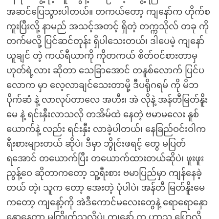
အဆင်ပြေသွားပါတယ်။ တကယ်တော့ ကျနော်က ဟိုက်စ
ကူးပြီးလို့ နာမည် အသင့်အတင့် ရှိတဲ့ တက္ကသိုလ် တခု ကို
တက်မလို့ ပြင်ဆင်တုန်း ရှိပါသေးတယ်၊ ဒါပေမဲ့ ကျနော်
ယူချင် တဲ့ ကယ်ရီယာကို ကိုတကယ် စိတ်ဝင်စားတာမှ
ဟုတ်ရဲ့လား ဆိုတာ သေခြာအောင် တနူစ်လောက် ပြင်ပ
လောက မှာ လေ့လာချင်သေးတာမို့ ဒီပရိုဂရမ် ကို မိဘ
ပိုက်ဆံ နဲ့ လာလုပ်တာလေ အဟီး၊ အဲ လိုနဲ့ အန်တီမြတ်နိူး
မေ နဲ့ ရင်းနှီးလာသလို တအိမ်ထဲ နေတဲ့ ဗမာမလေး နူစ်
ယောက်နဲ့ လည်း ရင်းနှီး လာခဲ့ပါတယ်၊ နေခြည်ဝင်းဝါက
ရီးစားများတယ် ဆိုပဲ၊ ဒီမှာ ဘွိုင်းဖရင့် တွေ မပြတ်
ရအောင် တယောက်ပြီး တယောက်ထားတယ်ဆိုပဲ၊ ဖူးဖူး
ညွန့်ဝေ ဆိုတာကတော့ သူ့ရီးစား ဗမာပြည်မှာ ကျန်နေခဲ့
တယ် တဲ့၊ သူက တော့ အေးတဲ့ ပုံပါပဲ၊ အန်တီ မြတ်နိူးမေ
ကတော့ ကျနော့်ကို အဲဒီကောင်မလေးတွေနဲ့ ရောရောနှော
နှောနေတာ မကြိုက်သလိုပဲ၊ ကျနော် က ဟာသ ပြောလို့