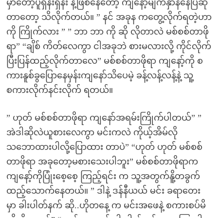
မှာတော့ပူရှိန်းရှိန်း နဲ့ဖြစ်နေတော့ ကျနော့်မျက်နှာနီနေပြီဆို
တာတော့ သိလိုက်တယ်။ ” နင် အခုန ကတွေ့လိုက်ရတဲ့ဟာ
ကို ကြိုက်လား ” ” ဘာ ဘာ ကို ဆို လိုတာလဲ မစ်စစ်တာဖို
ရာ” “ချိစ် ကိတ်လေကွာ ငါအခုဘဲ စားမလားလို့ ကိုင်လိုက်
ပြီးပြန်ထည့်လိုက်တာလေ” မစ်စစ်တာဖိုရာ ကျနော့်ကို စ
ကားနူစ်ခွပြောနေမှန်းကျနော်သိပေမဲ့ ခန့်လန့်လန့်နဲ့ သူ့
စကားလိုက်နင်းလိုက် ရတယ်။
” ဟုတ် မစ်စစ်တာဖိုရာ ကျနော်အရမ်းကြိုက်ပါတယ်” ”
အဲဒါဆိုလဲယူစားလေကွာ မင်းကလဲ ကိုယ့်အိမ်လို
သဘောထားပါလို့ပြောထား တာပဲ” “ဟုတ် ဟုတ် မစ်စစ်
တာဖိုရာ အခုတော့မစားသေးပါဘူး” မစ်စစ်တာဖိုရာက
ကျနော့်ကိုပြုံးစေ့စေ့ ကြည့်ရင်း က သူ့အတွက်နိူ့တခွက်
ထည့်သောက်နေတယ်။ ” ဒါနဲ့ ဒန်နီယယ် မင်း ခရာတေး
မှာ ခါးပါတ်နက် ဆို..ဟိုတနေ့ က မင်းအဖေနဲ့ စကားစပ်မိ