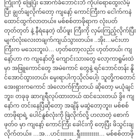
ကြိုးကို ဖြေပြီး အောက်ခံဘောင်းဘီ ကိုပါရောထွေးလိမ့်
ပြီး ချွတ်ချလိုက်တော့ ကျနော့် ကောင်ကြီးက ငေါက်ကနဲ
ထောင်ထွက်လာတယ်။ မစ်စစ်တာဖိုရာက လုံးပတ်
တုတ်တုတ် နဲ့ နီရဲနေတဲ့ ထိပ်ဖူး ကြီးကို လှမ်းကြည့်လိုက်ပြီး
မျက်လုံးလေးတချက်ကျယ်သွားတယ်။ ..အိုး…မင်းဟာ
ကြီးက မသေးဘူးပဲ… ဟုတ်တော့လည်း ဟုတ်တယ်၊ ကျ
နော့်ဟာ က ကျနော်တို့ ကျောင်းသားတွေ လော့ကာရူမ်းထဲ
မှာ အဖြူကောင်တွေ အမဲကောင် တွေနဲ့ ရင်ဘောင်တန်း နိူ
င်အောင်ထွားတယ်၊ မွေးရာပါကုသိုလ်ပေါ့၊ သူတို့ကတောင်
အေးရှားကကောင် အဲလောက်ကြီးတယ် ဆိုတော့ မယုံချင်
ဘူး၊ တခုခု ဆာဂျရီလုပ်ထားတယ် ထင်သေးတယ် ခွိ။ ကျ
နော်က တင်းနေပြီဆိုတော့ အချိန် မဆွဲတော့ဘူး၊ မစ်စစ်
တာဖိုရာရဲ့ ပေါင်နူစ်လုံးကို ဖြဲလိုက်လို့ ဟလာတဲ့ စောက်
ဖုတ်၀ မှာ ကျနော့် ကောင်ကြီး ခေါင်းကို တေ့ပြီး ဖိသွင်းချ
လိုက်တယ်။ …အ…ဟင်းးးးးးး..ရှီးးးးးးးးးး… မစ်စစ်တာဖို