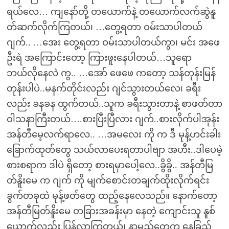
ရယ်လေ… ကျနော်တို့ တယောက်နဲ့ တယောက်လက်ဆွဲနူ
တ်ဆက်လိုက်ကြတယ်၊ …တွေ့ရတာ ဝမ်းသာပါတယ်
ဂျက်.. …အေး တွေ့ရတာ ဝမ်းသာပါတယ်ကွာ၊ မင်း အဖေ
ဦးရဲ အကြောင်းတော့ ကြားဖူးနေပါတယ်…သူရော
ဘယ်လိုနေလဲ ကွ.. …အော် ဖေဖေ ကတော့ သန်တုန်းမြန်
တုန်းပါပဲ..မနက်တိုင်းလည်း ဂျင်သွားတယ်လေ၊ ခရီး
လည်း ခနခန ထွက်တယ်..သူက ခရီးသွားတာနဲ့ စာဖတ်တာ
ဝါသနာကြီးတယ်….စားပြီးပြီလား ဂျက်..စားလိုက်ပါအုန်း
အန်တီမေ့လက်ရာလေ.. …အမလေး ကို က ဒီ မုန့်ဟင်းခါး
ခြောက်ထုတ်တွေ သယ်လာပေးရတာပါဗျာ အဟီး..ဒါပေမဲ့
စားစရာက ဒါပဲ ရှိတော့ စားရမှာပေါ့လေ..ခွိခွိ.. အန်တီမြ
တ်နိူးမေ က ဂျက် ကို မျက်စောင်းတချက်ထိုးလိုက်ရင်း
ခွက်တခုထဲ မုန့်ဖတ်တွေ ထည့်နေလေသည်။ နောက်တော့
အန်တီမြတ်နိူးမေ တခြားအခန်းမှာ နေတဲ့ ကျောင်းသူ နူစ်
ယောက်လည်း ပြန်လာကြတယ်၊ နာမည်တွေက နေခြည်