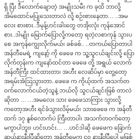
ရှိ ပြီး ဒီလောက်ချောတဲ့ အမျိုးသမီး က ခုထိ ဘာလို့
အိမ်ထောင်မပြုသေးတာလဲ လို့ စဉ်းစားနေတာ… ..အမ
လေး စားစား..ဒီမုန့်ဟင်းခါးတွေ တအိုးလုံး ကုန်အောင်
စား..ဒါမျိုး မြောက်ပြောလို့ကတော့ ရတဲ့လစာကုန် သွားပ
စေ အကုန်ကျွေးလိုက်မယ်၊ ခစ်ခစ်.. ..တကယ်ပြောတာပါ
အန်တီမေရဲ့ ကျနော့် ကို ဖေဖေ က သူ့သူငယ်ချင်းလို့ ပြော
လိုက်တုန်းက ကျနော်ထင်တာ ဖေဖေ တို့ အရွယ် လောက်
အန်တီကြီး ထင်ထားတာ၊ အဟီး လေဆိပ်မှာ တွေ့တော့
အရမ်းအံသြသွားတာ..ဖေဖေ က ကိုယ့်ထက် အသက်တ
ဝက်လောက်ငယ်တဲ့သူနဲ့ ဘယ်လို သူငယ်ချင်းဖြစ် တာလဲ
ဆိုတာ … …အမလေး သား ဖေဖေသာကြား သွားလို့
ကတော့အဟီး ရင်ခံသွားလိမ့်မယ်၊ သားဖေဖေ က အန်တီ
ထက် ၁၇ နူစ်လောက်ပဲ ကြီးတာပါ၊ အသက်တဝက်တော့
မကွာပါဘူး၊ ဟင်းဟင်း… …ဟင်ဒါဆို ဖေဖေက ခြောက်
ဆယ်နားနီးပြီဆိုတော့ အန်တီမေက ၄၀ နားနီးပြီပေါ့ မဖြစ်