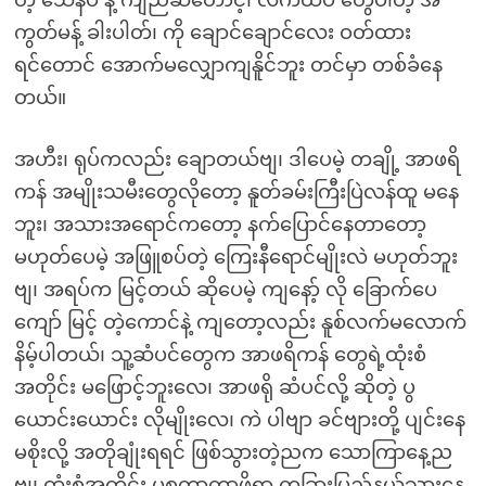
တဲ့ သေနပ် နဲ့ ကျည်ဆံတောင့်၊ လက်ထိပ် တွေပါတဲ့ အ
ကွတ်မန့် ခါးပါတ်၊ ကို ချောင်ချောင်လေး ဝတ်ထား
ရင်တောင် အောက်မလျှောကျနိူင်ဘူး တင်မှာ တစ်ခံနေ
တယ်။
အဟီး၊ ရုပ်ကလည်း ချောတယ်ဗျ၊ ဒါပေမဲ့ တချို့ အာဖရိ
ကန် အမျိုးသမီးတွေလိုတော့ နူတ်ခမ်းကြီးပြဲလန်ထူ မနေ
ဘူး၊ အသားအရောင်ကတော့ နက်ပြောင်နေတာတော့
မဟုတ်ပေမဲ့ အဖြူစပ်တဲ့ ကြေးနီရောင်မျိုးလဲ မဟုတ်ဘူး
ဗျ၊ အရပ်က မြင့်တယ် ဆိုပေမဲ့ ကျနော့် လို ခြောက်ပေ
ကျော် မြင့် တဲ့ကောင်နဲ့ ကျတော့လည်း နူစ်လက်မလောက်
နိမ့်ပါတယ်၊ သူ့ဆံပင်တွေက အာဖရိကန် တွေရဲ့ထုံးစံ
အတိုင်း မဖြောင့်ဘူးလေ၊ အာဖရို ဆံပင်လို့ ဆိုတဲ့ ပွ
ယောင်းယောင်း လိုမျိုးလေ၊ ကဲ ပါဗျာ ခင်ဗျားတို့ ပျင်းနေ
မစိုးလို့ အတိုချုံးရရင် ဖြစ်သွားတဲ့ညက သောကြာနေ့ည
ဗျ၊ ထုံးစံအတိုင်း မစ္စတာတာဖိုရာ တခြားပြည်နယ်သွားနေ