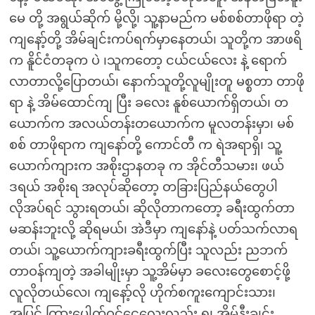
မေ တို့ အရွယ်ဆိုက် မို့လို့၊ သူ့နာမည်က မစ်စစ်တာဖိုရာ တဲ့
ကျနော့်တို့ အိမ်ချင်းကပ်ရက်မှာနေတယ်၊ သူတို့က အာဖရိ
က နိူင်ငံတခုက ပဲ ၊သူကတော့ ငယ်ငယ်လေး နဲ့ ရောက်
လာတာလို့ပြောတယ်၊ နောက်သူတို့လူမျိုးတူ မစ္စတာ တာဖို
ရာ နဲ့ အိမ်ထောင်ကျ ပြီး ခလေး နူစ်ယောက်ရှိတယ်၊ တ
ယောက်က အလယ်တန်းတယောက်က မူလတန်းမှာ၊ မစ်
စစ် တာဖိုရာက ကျနော်တို့ ကောင်တီ က ရဲအရာရှိ၊ သူ့
ယောက်ကျားက အစိုးဌာနတခု က အိုင်တီသမား၊ ဖယ်
ဒရယ် အစိုးရ အလုပ်ဆိုတော့ တခြားပြည်နယ်တွေပါ
လိုအပ်ရင် သွားရတယ်၊ ဆိုလိုတာကတော့ ခရီးထွက်တာ
မဆန်းဘူးလို့ ဆိုရမယ်၊ အဲဒီမှာ ကျနော်နဲ့ ပတ်သက်လာရ
တယ်၊ သူ့ယောက်ကျားခရီးထွက်ပြီး သူလည်း ညဘက်
တာဝန်ကျတဲ့ အခါမျိုးမှာ သူ့အိမ်မှာ ခလေးတွေစောင့်ဖို့
လူလိုတယ်လေ၊ ကျနော့်လို ဟိုက်စကူးကျောင်းသား၊
အပြင် ကြားပေါက်ဝင်ငွေလေးလည်း ရ၊ အိမ်နီးချင်း