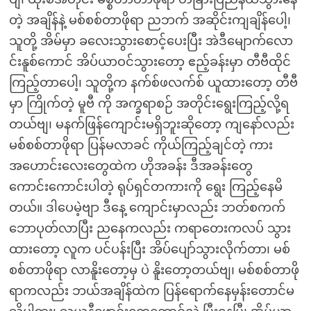
တဲ့ အချိန်နဲ့ မစ်စစ်တာဖိုရာ ညဘက် အဆိုင်းကျချိန်ပေါ့၊
သူတို့ အိမ်မှာ ခလေးသွားစောင့်ပေးပြီး အဲဒီမျောက်လော
င်းနူစ်ကောင် အိပ်ယာဝင်သွားတော့ ဧည့်ခန်းမှာ တီဗီထိုင်
ကြည့်တာပေါ့၊ သူတို့က နက်စ်ဖလက်စ် ယူထားတော့ တီဗီ
မှာ ကြိုက်တဲ့ မူဗီ ကို အက္ခရာစဉ် အတိုင်းရွေးကြည့်လို့ရ
တယ်ဗျ၊ မနက်ဖြန်ကျောင်းမရှိဘူးဆိုတော့ ကျနော်လည်း
မစ်စစ်တာဖိုရာ ပြန်မလာခင် ကိုယ်ကြည့်ချင်တဲ့ ကား
အဟောင်းလေးတွေထဲက ဟိုအခန်း ဒီအခန်းတွေ
ကောင်းကောင်းပါတဲ့ ရုပ်ရှင်တကားကို ရွေး ကြည့်နေမိ
တယ်။ ဒါပေမဲ့ဗျာ ဒီနေ့ ကျောင်းမှာလည်း ဘတ်စကက်
ဘောပုတ်လာပြီး ညနေကလည်း ကရာတေးကလပ် သွား
ထားတော့ လူက ပင်ပန်းပြီး အိပ်ပျော်သွားလိုက်တာ၊ မစ်
စစ်တာဖိုရာ လာနိူးတော့မှ ပဲ နိူးတော့တယ်ဗျ၊ မစ်စစ်တာဖို
ရာကလည်း ဘယ်အချိန်ထဲက ပြန်ရောက်နေမှန်းတောင်မ