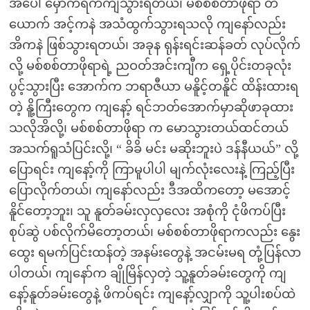
အပေါ် မှောက်ရက်ကျသွားရတယ်၊ မစ်စစ်တာဖိုရာ တ
ယောက် အင့်ကနဲ အသံထွက်သွားရသလို ကျနော်လည်း
အိကနဲ ဖြစ်သွားရတယ်၊ အခုန ရုန်းရင်းဆန်ခတ် လုပ်လိုက်
လို့ မစ်စစ်တာဖိုရာရဲ့ ညဝတ်အင်းကျီက ရှေ့ပိုင်းတခုလုံး
ပွင့်သွားပြီး အောက်က ဘရာဇီယာ မနိူင့်တနိူင် ထိန်းထားရ
တဲ့ နိူ့ကြီးတွေက ကျနော့် ရင်ဘတ်အောက်မှာဆိုဖာခုထား
သလိုအိလို့၊ မစ်စစ်တာဖိုရာ က မောသွားတယ်ထင်တယ်
အသက်ရူသံပြင်းလို့၊ “ ခိခိ မင်း မဆိုးဘူးပဲ ဒန်နီယယ်” လို့
ပြောရင်း ကျနော့်ကို ကြာမူပါပါ မျက်လုံးလေးနဲ့ ကြည့်ပြီး
ပြောလိုက်တယ်၊ ကျနော်လည်း ဒီအထိကတော့ မအောင့်
နိူင်တော့ဘူး၊ သူ နူတ်ခမ်းလှလှလေး အစုံကို ငုံဖိကပ်ပြီး
စုပ်ဆွဲ ပစ်လိုက်မိတော့တယ်၊ မစ်စစ်တာဖိုရာကလည်း နွေး
ထွေး ရမက်ပြင်းထန်တဲ့ အနမ်းတွေနဲ့ အငမ်းမရ တုံ့ပြန်လာ
ပါတယ်၊ ကျနော်က ချိုမြိန်လှတဲ့ သူ့နူတ်ခမ်းတွေကို ကျ
နော့်နူတ်ခမ်းတွေနဲ့ ဖိကပ်ရင်း ကျနော့်လျှာကို သူ့ပါးစပ်ထဲ