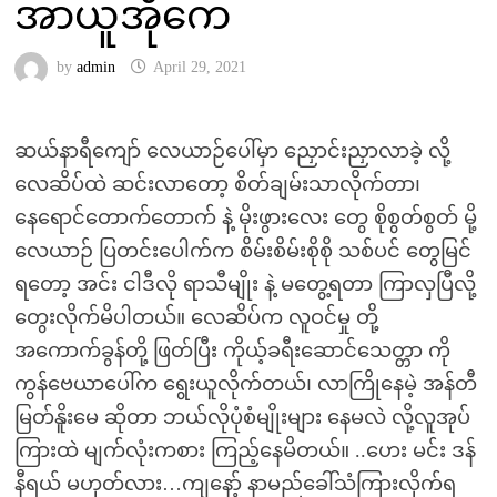
အာယူအိုကေ
by
admin
April 29, 2021
ဆယ်နာရီကျော် လေယာဉ်ပေါ်မှာ ညှောင်းညှာလာခဲ့ လို့
လေဆိပ်ထဲ ဆင်းလာတော့ စိတ်ချမ်းသာလိုက်တာ၊
နေရောင်တောက်တောက် နဲ့ မိုးဖွားလေး တွေ စိုစွတ်စွတ် မို့
လေယာဉ် ပြတင်းပေါက်က စိမ်းစိမ်းစိုစို သစ်ပင် တွေမြင်
ရတော့ အင်း ငါဒီလို ရာသီမျိုး နဲ့ မတွေ့ရတာ ကြာလှပြီလို့
တွေးလိုက်မိပါတယ်။ လေဆိပ်က လူဝင်မှု တို့
အကောက်ခွန်တို့ ဖြတ်ပြီး ကိုယ့်ခရီးဆောင်သေတ္တာ ကို
ကွန်ဗေယာပေါ်က ရွေးယူလိုက်တယ်၊ လာကြိုနေမဲ့ အန်တီ
မြတ်နိူးမေ ဆိုတာ ဘယ်လိုပုံစံမျိုးများ နေမလဲ လို့လူအုပ်
ကြားထဲ မျက်လုံးကစား ကြည့်နေမိတယ်။ ..ဟေး မင်း ဒန်
နီရယ် မဟုတ်လား…ကျနော့် နာမည်ခေါ်သံကြားလိုက်ရ