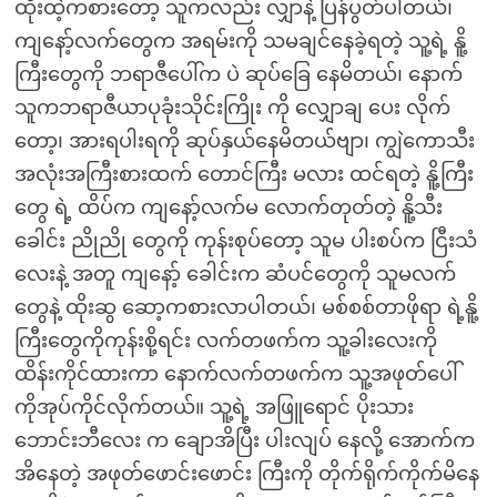
ထိုးထဲ့ကစားတော့ သူကလည်း လျှာနဲ့ ပြန်ပွတ်ပါတယ်၊
ကျနော့်လက်တွေက အရမ်းကို သမချင်နေခဲ့ရတဲ့ သူ့ရဲ့ နိူ့
ကြီးတွေကို ဘရာဇီပေါ်က ပဲ ဆုပ်ခြေ နေမိတယ်၊ နောက်
သူကဘရာဇီယာပုခုံးသိုင်းကြိုး ကို လျှောချ ပေး လိုက်
တော့၊ အားရပါးရကို ဆုပ်နှယ်နေမိတယ်ဗျာ၊ ကျွဲကောသီး
အလုံးအကြီးစားထက် တောင်ကြီး မလား ထင်ရတဲ့ နိူ့ကြီး
တွေ ရဲ့ ထိပ်က ကျနော့်လက်မ လောက်တုတ်တဲ့ နိူ့သီး
ခေါင်း ညိုညို တွေကို ကုန်းစုပ်တော့ သူမ ပါးစပ်က ငြီးသံ
လေးနဲ့ အတူ ကျနော့် ခေါင်းက ဆံပင်တွေကို သူမလက်
တွေနဲ့ ထိုးဆွ ဆော့ကစားလာပါတယ်၊ မစ်စစ်တာဖိုရာ ရဲ့နိူ့
ကြီးတွေကိုကုန်းစို့ရင်း လက်တဖက်က သူ့ခါးလေးကို
ထိန်းကိုင်ထားကာ နောက်လက်တဖက်က သူ့အဖုတ်ပေါ်
ကိုအုပ်ကိုင်လိုက်တယ်။ သူ့ရဲ့ အဖြူရောင် ပိုးသား
ဘောင်းဘီလေး က ချောအိပြီး ပါးလျပ် နေလို့ အောက်က
အိနေတဲ့ အဖုတ်ဖောင်းဖောင်း ကြီးကို တိုက်ရိုက်ကိုက်မိနေ