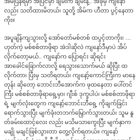
အိမ်ပြန်ရမှာ အပြင်မှာ ချမ်းက ချမ်းနဲ့.. အခုမှ ကျနော်
လည်း သတိထားမိတယ်၊ သူတို့ အိမ်က ဟီတာ ပွင့်နေတာ
ကိုး။
အပူချိန်ကျသွားလို့ အော်တော်မစ်တစ် ထပွင့်တာကိုး၊ …
ဟုတ်ကဲ့ မစ်စစ်တာဖိုရာ အဲဒါဆိုလဲ ကျနော်ဒီမှာပဲ အိပ်
လိုက်တော့မယ်.. ကျနော်က ပြောရင်း ဆိုရင်း
အာခေါင်ခြောက်လာလို့ ရေသွားသောက်မယ် ဆိုပြီး ထ
လိုက်တာ၊ ပြီးမှ သတိရတယ်၊ ကျနော့်ကောင်ကြီးက မာနေ
တုန်း ဆိုတော့ ဘောင်းဘီအောက်က ဖုထနေတာ ပေါ်တင်
ကြီး မစ်စစ်တာဖိုရာရှေ့မှာ၊ ဂျီးစ် ဒုက္ခပါပဲ၊ မစ်စစ်တာဖိုရာ
ရဲ့ မျက်လုံးတွေက ကျနော့်ဘောင်းဘီရှေ့ ကိုချက်ခြင်း
ရောက်သွားပြီး မျက်ခုံးတဘက်မြှောက်သွားတယ်၊ သူမ နူ
တ်ခမ်းထောင့်လေး လည်း မသိမသာကွေးပြီး မျက်နှာက
မချို မချင်ဖြစ်သွားတာ တွေ့လိုက်ရတယ်။ ကျနော်