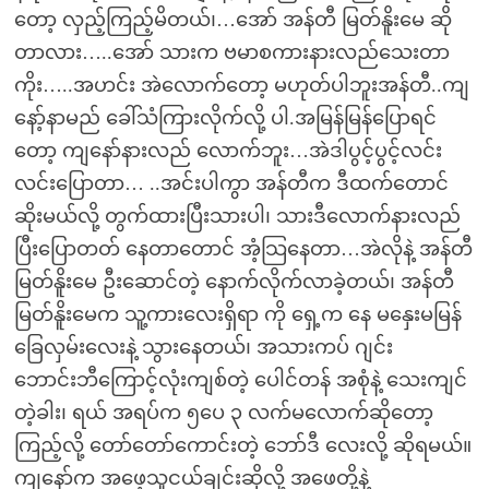
တော့ လှည့်ကြည့်မိတယ်၊…အော် အန်တီ မြတ်နိူးမေ ဆို
တာလား…..အော် သားက ဗမာစကားနားလည်သေးတာ
ကိုး…..အဟင်း အဲလောက်တော့ မဟုတ်ပါဘူးအန်တီ..ကျ
နော့်နာမည် ခေါ်သံကြားလိုက်လို့ ပါ.အမြန်မြန်ပြောရင်
တော့ ကျနော်နားလည် လောက်ဘူး…အဲဒါပွင့်ပွင့်လင်း
လင်းပြောတာ… ..အင်းပါကွာ အန်တီက ဒီထက်တောင်
ဆိုးမယ်လို့ တွက်ထားပြီးသားပါ၊ သားဒီလောက်နားလည်
ပြီးပြောတတ် နေတာတောင် အံ့သြနေတာ…အဲလိုနဲ့ အန်တီ
မြတ်နိူးမေ ဦးဆောင်တဲ့ နောက်လိုက်လာခဲ့တယ်၊ အန်တီ
မြတ်နိူးမေက သူ့ကားလေးရှိရာ ကို ရှေ့က နေ မနှေးမမြန်
ခြေလှမ်းလေးနဲ့ သွားနေတယ်၊ အသားကပ် ဂျင်း
ဘောင်းဘီကြောင့်လုံးကျစ်တဲ့ ပေါင်တန် အစုံနဲ့ သေးကျင်
တဲ့ခါး၊ ရယ် အရပ်က ၅ပေ ၃ လက်မလောက်ဆိုတော့
ကြည့်လို့ တော်တော်ကောင်းတဲ့ ဘော်ဒီ လေးလို့ ဆိုရမယ်။
ကျနော်က အဖေ့သူငယ်ချင်းဆိုလို့ အဖေတို့နဲ့