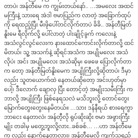
တာပဲ၊ အန်တီမေ က ကျွမ်းတယ်နော်.. …အမလေး အထင်
မကြီးနဲ့ သားရေ အဲဒါ ဗမာပြည်က လာတဲ့ အခြောက်ထုပ်
ကို ရေထည့်ပြီး မီးဖိုပေါ်တင်လိုက်တာပဲ ခိခိ.. အန်တီမြတ်
နိူးမေ ရီလိုက်လို့ ပေါ်လာတဲ့ ပါးချိုင့်ခွက် ကလေးနဲ့
အသံလွင်လွင်လေးက နားထောင်ကောင်းလိုက်တာလို့ ထင်
မိတယ်၊ သူ့ အသက်နဲ့ ဆိုရင်အသံက အပျိုမလေး အသံ
လိုပဲ၊ အင်း အပျိုမလေး အသံဆိုမှ၊ ဖေဖေ ပြောလိုက်တာ
က တော့ အန်တီမြတ်နိူးမေက အပျိုကြီးလို့ဆိုတာပဲ၊ ဒီမှာ
လည်း သူတယောက်ထဲ နေတယ်ဆိုတော့ အင်းဟုတ်မှာ
ပေါ့၊ ဒီလောက် ချောလှ ပြီး တောင့်တဲ့ အမျိုးသမီးကြီး က
ဘာလို့ အပျိုကြီး ဖြစ်နေရသလဲ မသိဘူးလို့ တောင်တွေး
မြောက်တွေးတွေးနေမိတယ်။ …သား ဒန်နီရယ် စားရေကွာ
ဘာငေး နေတာလဲ၊ အန်တီ့လို ရုပ်ဆိုးဆိုး ဗမာ အဖွားကြီး
မျိုး တခါမှ မတွေ့ဘူးလို့လား..ခစ်ခစ်… …ဟာ အန်တီမေ
က လည်း နောက်နေတာလား၊ အန်တီမေလို ကျက်သရည်