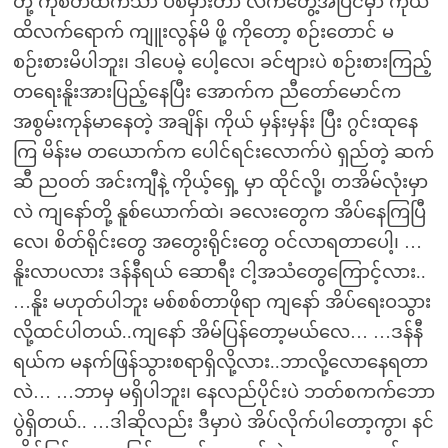
တို့ ကိုစိတ်ထဲကသာ ပစ်မှားတာ လက်တွေ့အပြင်မှာ ကိုယ်
ထိလက်ရောက် ကျူးလွန်မိ ဖို့ ကိုတော့ စဉ်းတောင် မ
စဉ်းစားမိပါဘူး၊ ဒါပေမဲ့ ပေါ့လေ၊ ခင်ဗျားပဲ စဉ်းစားကြည့်
တရေးနိူးအားပြည့်နေပြီး အောက်က ညီတော်မောင်က
အစွမ်းကုန်မာနေတဲ့ အချိန်၊ ကိုယ် မှန်းမှန်း ပြီး ဂွင်းထုနေ
ကြ မိန်းမ တယောက်က ပေါင်ရင်းလောက်ပဲ ရှည်တဲ့ ဆက်
ဆီ ညဝတ် အင်းကျီနဲ့ ကိုယ့်ရှေ့ မှာ ထိုင်လို့၊ တအိမ်လုံးမှာ
လဲ ကျနော်တို့ နူစ်ယောက်ထဲ၊ ခလေးတွေက အိပ်နေကြပြီ
လေ၊ စိတ်ရိုင်းတွေ အတွေးရိုင်းတွေ ဝင်လာရတာပေါ့၊ …
နိူးလာပလား ဒန်နီရယ် ဆောရီး ငါ့အသံတွေကြောင့်လား..
…နိူး မဟုတ်ပါဘူး မစ်စစ်တာဖိုရာ ကျနော် အိပ်ရေးဝသွား
လို့ထင်ပါတယ်..ကျနော် အိမ်ပြန်တော့မယ်လေ… …ဒန်နီ
ရယ်က မနက်ဖြန်သွားစရာရှိလို့လား..ဘာလို့လောနေရတာ
လဲ… …ဘာမှ မရှိပါဘူး၊ နေလည်ပိုင်းပဲ ဘတ်စကက်ဘော
ပွဲရှိတယ်.. …ဒါဆိုလည်း ဒီမှာပဲ အိပ်လိုက်ပါတော့ကွာ၊ နင်