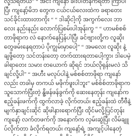
လို့သိရတယ်” “ အင်း ကျနော် ခါးပါတ်နက်ရတာ ကြာပါ
ပြီ၊ ကျနော့်မိဘ တွေက ငယ်ငယ်လေးထဲက ခရာတေး
သင်ခိုင်းထားတာကိုး “ “ ဒါဆိုငါ့ကို အကွက်လေး ဘာ
လေး နည်းနည်း လောက်ပြစမ်းပါအုန်းကွ “ “ ဟာမစ်စစ်
တာဖိုရာက လဲ နောက်နေပြန်ပါပြီ၊ ခင်ဗျားတို့က လူဆိုး
တွေဖမ်းနေရတာပဲ ပိုကျွမ်းမှာပေါ့” “ အမလေး လူဆိုး နဲ့
ချဖို့တော့ သင်တန်းတော့ တက်ထားရတာပေါ့ကွာ၊ ဒါပေမဲ့
ခါရာတေး သမား တယောက် ဆိုရင် ဘယ်လိုရုန်းမလဲ သိ
ချင်လို့ပါ” “ အဟီး မလုပ်ပါနဲ့ မစ်စစ်တာဖိုရာ ကျနော်
လည်း တခါမှ တကယ် မဖိုက်ဖူးပါဘူး” မစ်စ်စ်တာဖိုရာက
သူသောက်ပြီးတဲ့ နိူ့ဖန်ဖန်ခွက်ကို ဆေးနေတုန်း ကျနော်က
ဧည့်ခန်းဖက်ကို ထွက်လာခဲ့ လိုက်တယ်၊ ဧည့်ခန်းထဲ တီဗီနဲ့
မျက်နှာချင်းဆိုင် ဆိုဖါနားရောက်ပြီး ထိုင်မလို့ပြင်တုန်း
ကျနော့် လက်တဖက်ကို အနောက်က လှမ်းဆွဲပြီး လိမ်ချူ
ပ်လိုက်တာ ခံလိုက်ရတယ်၊ ကျနော့်ရဲ့ အကျင့်ပါနေတဲ့