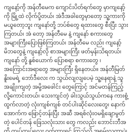
ကျနော့်ကို အန်တီမေက ကျောင်းပိတ်ရက်တွေ မှာကျနော့်
ကို မြို့ထဲ လိုက်ပို့တယ်၊ အဲဒီအခါတွေမှာတော့ သူ့ကားကို
မယူတော့ဘူး ကျနော်တို့ ဘပ်စ်တွေ ရထားတွေ စီးပြီး သွား
ကြတယ်၊ အဲ တော့ အန်တီမေ နဲ့ ကျနော် စကားတွေ
အများကြီးပြောဖြစ်ကြတယ်၊ အန်တီမေ လည်း ကျနော့်
မိဘတွေနဲ့ ကျနော့်လို စာအများကြီး ဖတ်မှန်းသိရတယ်၊
ကျနော် တို့ နူစ်ယောက် ပြောစရာ စကားတွေ ၊
အကြောင်းအရာတွေ အများကြီး ရှိနေတယ်။ အန်တီမြတ်
နိူးမေရဲ့ ဘော်ဒီလေး က သွယ်လျလျပေမဲ့ သူ့နေရာနဲ့ သူ
အချိုးကျတဲ့ အမို့အဖေါင်း တွေကြောင့် အင်မတန်ကြည့်
လို့ကောင်းတယ်၊ သေးကျင်တဲ့ ခါးသွယ်သွယ်ကနေ ကားစွံ့
ထွက်လာတဲ့ လုံးကျစ်ကျစ် တင်ပါးဆိုင်လေးတွေ၊ နောက်
အောက်က ဖြောင့်တန်းပြီး အဆီ အရစ်လုံးဝမရှိချောမွတ်
တဲ့ ပေါင်တန် ခြေသလုံးသား တွေ ကလည်း ဘောင်းဘီအ
တို ကျပ်ကျပ်လေး ဝတ်ထားရင် ကြည့်လို့ အရမ်းလှတာပဲ၊