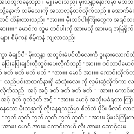
 အယ်ထွက်နေသည် ။ မျိုးမင်းလည်း မိုးသန္တာနောက်မှာ မတ်တ
် ထို့နောက် ထမီလေးကို အသာလှန်တင်လိုက်သည် ။ အောက်ခံ
င် ထိန်းထားသည်။ “အားးးး မိုးတင်ပါးကြီးတွေက အရင်ထက်
 အားးးးး“ မောင်က သူမ တင်ပါးကို အားမလို အားမရ အမြဲရိုက်
း စိမ့်ကနဲ စိမ့်ကနဲ ကျလာသည်။
းတော့ကွာ ခံချင်ပီ“ မိုးသန္တာ အတွင်းခံပင်တီလေးကို ဒူးနားလောက်ထ
ဖြေးဖြေးချင်းထိုသွင်းပေးလိုက်သည် “အားးးး ဝင်လာပီမောင
“ဖတ် ဖတ် ဖတ် ဖတ် ဖတ် “ “အားးး မောင် အားးးး ကောင်းလိုက်
“ လည်ပင်းအထက်နားရှိ ဆံထုံးလေး ကို လှမ်းဆွဲလိုက်ကာ 
းလိုက်သည် “အင့် အင့် ဖတ် ဖတ် ဖတ် ဖတ် “ “အားးး ကောင်
အင့် အင့် ဒုတ် ဒုတ်ဒုတ် အင့် “ “အားးး မောင့် အလိုးမခံရတာ ကြာ
ေးနေသော မိုးသန္တာကို လိုးနေရသည်မှာ စိတ်ထဲ ပိုပီး ဖီလင် လ
“ဘွတ် ဘွတ် ဘွတ် ဘွတ် ဘွတ် ဘွတ် “ “အားးး မိုးဖင်ကြီးက 
 “အားးး မောင် အားးး ကောင်းတယ် လိုး အားးး ဆောင့်ပေး