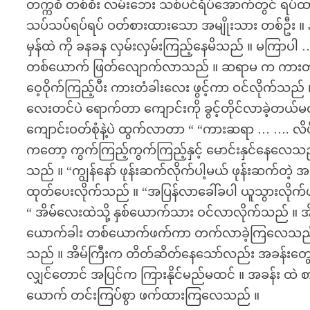
တက္ကစီ တစ်စီး လမ်းဘေး သစ်ပင်ရိပ်အောက်တွင် ရပ်ထား
သပ်သပ်ရပ်ရပ် ဝတ်စားထားသော အမျိုးသား တစ်ဦး ။ န
မှန်ထဲ ကို ခနခန လှမ်းလှမ်းကြည့်နေမိသည် ။ မကြာပ
တစ်ယောက် ဖြတ်လျောက်လာသည် ။ ဆရာမ က ကားတံခါး
ဝေ့ဝိုက်ကြည့်ပီး ကားတံခါးလေး ဖွင့်ကာ ဝင်လိုက်သည
လေးတင်ပဲ ရောက်တာ ကျောင်းကို ခွင့်တိုင်လာခဲ့တယ်မလာ
ကျောင်းဝတ်စုံနဲ့ပဲ ထွက်လာတာ “ “ကားဆရာ … …. လိ
ကတော့ ကွက်ကြည့်ကွက်ကြည့်နှင့် မောင်းနှင်နေလေသည် ။
သည် ။ “ကျွန်နော် ဖုန်းဆက်လိုက်ပါ့မယ် ဖုန်းဆက်တဲ့ 
ထုတ်ပေးလိုက်သည် ။ “အပြန်လာခေါ်ခပါ ယူသွားလိုက
“ အိမ်လေးထဲသို့ နှစ်ယောက်သား ဝင်လာလိုက်သည် ။ အိ
ယောက်ခါး တစ်ယောက်ဖက်ကာ တက်လာခဲ့ကြလေသည် ။ 
သည် ။ အိမ်ကြီးက တိတ်ဆိတ်နေသော်လည်း အခန်းတွေရဲ့
လျှင်တောင် အပြင်က ကြားနိုင်မည်မထင် ။ အခန်း ထဲ စား
ယောက် တင်းကြပ်စွာ ဖက်ထားကြလေသည် ။