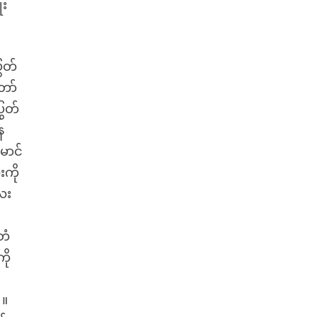
ုး
ြွတ်
တော်
ြွတ်
ေ
မောင်
းကို
လေး
းတံ
ို
 ။