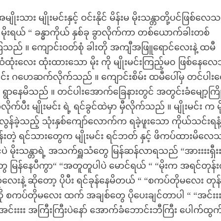
သား မျိုးမင်းနှင့် ဝင်းနိုင် မိန်းမ မိုးသန္တာတို့ပင်ဖြစ်လေ
ုးရယ် “ ခန္ဓာကိုယ် နှစ်ခု ခွာလိုက်ကာ တစ်ယောက်ခါးတစ်
ကြသည် ။ ကျောင်းဝတ်စုံ ခါးတို အကျီအဖြူရောင်လေးနဲ့ ထမီ
ံထုံးလေး ထုံးထားသော မိုး ကို မျိုးမင်းကြည့်မ၀ ဖြစ်နေလ
းချင်း ဂဟေဆက်လိုက်သည် ။ ကျောင်းစိမ်း ထမီပေါ်မှ တင်ပါး
် ရွာနေမိသည် ။ တင်ပါးအောက်ခြေနားတွင် အတွင်းခံမျော့ကြိ
ီး မျိုးမင်း ရဲ့ ရင်ခွင်ထဲမှာ မှီလိုက်သည် ။ မျိုးမင်း က မိ
်ခဲ့သည့် သုံးနှစ်ကျော်လောက်က ရခဲ့ဖူးသော ကိုယ်သင်းရနံ
ွန်းတဲ့ ရင်သားတွေက မျိုးမင်း ရင်ဘတ် နှင့် ဖိကပ်ထားမိလ
င်ပဲ မိုးသန္တာရဲ့ အသက်ရှူသံတွေ မြန်ဆန်လာရသည် “အားးးးရှီးး
သံတွေ မြန်နေပီကွာ“ “အတူတူပါပဲ မောင်ရယ် “ “မိုးက အရင်တုန
းနဲ့ ဆိုတော့ ပိုပီး ရင်ခုန်နေမိတယ် “ “စကပ်တိုမလေး တု
ို စကပ်တိုမလေး ထက် အချစ်တွေ ပိုပေးချင်တာပါ “ “အင်းးး
 “ “အင်းးးး အကြီးကြီးပဲနော် အောက်ခံဘောင်းဘီကြီး ပေါက်ထွက