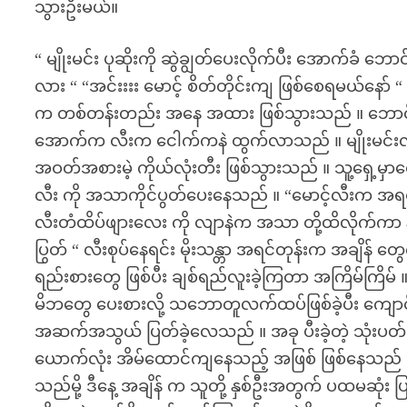
သွားဦးမယ်။
“ မျိုးမင်း ပုဆိုးကို ဆွဲချွတ်ပေးလိုက်ပီး အောက်ခံ ဘ
လား “ “အင်းးးး မောင့် စိတ်တိုင်းကျ ဖြစ်စေရမယ်နော် “ မ
က တစ်တန်းတည်း အနေ အထား ဖြစ်သွားသည် ။ ဘောင်းဘီ
အောက်က လီးက ငေါက်ကနဲ ထွက်လာသည် ။ မျိုးမင်းလည်း
အဝတ်အစားမဲ့ ကိုယ်လုံးတီး ဖြစ်သွားသည် ။ သူ့ရှေ့မှာ
လီး ကို အသာကိုင်ပွတ်ပေးနေသည် ။ “မောင့်လီးက အရင်ထ
လီးတံထိပ်ဖျားလေး ကို လျာနဲက အသာ တို့ထိလိုက်ကာ နုတ
ပြွတ် “ လီးစုပ်နေရင်း မိုးသန္တာ အရင်တုန်းက အချိန် တ
ရည်းစားတွေ ဖြစ်ပီး ချစ်ရည်လူးခဲ့ကြတာ အကြိမ်ကြိမ် ။ 
မိဘတွေ ပေးစားလို့ သဘောတူလက်ထပ်ဖြစ်ခဲ့ပီး ကျော
အဆက်အသွယ် ပြတ်ခဲ့လေသည် ။ အခု ပီးခဲ့တဲ့ သုံးပတ်က
ယောက်လုံး အိမ်ထောင်ကျနေသည့် အဖြစ် ဖြစ်နေသည် ။
သည်မို့ ဒီနေ့ အချိန် က သူတို့ နှစ်ဦးအတွက် ပထမဆုံ