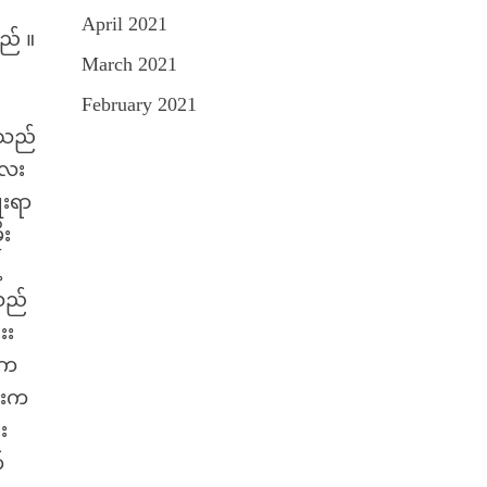
April 2021
သည် ။
March 2021
February 2021
ေသည်
လေး
ုးရာ
ုး
့
ေသည်
းး
်းက
န်းက
း
်