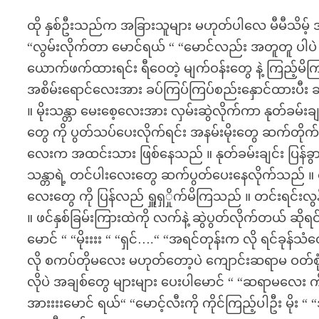
ထို နှစ်ဦးသည်က အခြားသူများ မဟုတ်ပါလေ မီမီသိမ့် အမျိုး
“လွမ်းလိုက်တာ မောင်ရယ် “ “မောင်လည်း အတူတူ ပါပဲ မိ
ယောက်ဖက်ထားရင်း ရီဝေတဲ့ မျက်ဝန်းတွေ နဲ့ ကြည့်မိ
အစိမ်းရောင်လေးအား ခပ်ကြပ်ကြပ်စည်းနှောင်ထားပီး ဆ
။ မိုးသန္တာ မေးစေ့လေးအား လှမ်းဆွဲလိုက်ကာ နုတ်ခမ်
တွေ ကို ပွတ်သပ်ပေးလိုက်ရင်း အနမ်းမိုးတွေ ဆက်တိုက
လေးက အထင်းသား ဖြစ်နေသည် ။ နုတ်ခမ်းချင်း ပြန်ခွာလိုက်ပ
သန္တာရဲ့ တင်ပါးလေးတွေ ဆက်ပွတ်ပေးနေလိုက်သည် ။ လွန
လေးတွေ ကို ပြန်လည် ရှူရှှိုက်မိကြသည် ။ တင်းရင်းလ
။ ဖင်နှစ်ခြမ်းကြားထဲကို လက်နဲ့ ဆွဲပွတ်လိုက်တယ် ဆိုရ
မောင် “ “မိုးးးး “ “ရှင်….“ “အရင်တုန်းက လို ရင်ခုန်
လို စကပ်တိုမလေး မဟုတ်တော့ပဲ ကျောင်းဆရာမ ဝတ်စုံလေ
လိုပဲ အချစ်တွေ များများ ပေးပါမောင် “ “ဆရာမလေး က
အားးးးမောင် ရယ်“ “မောင့်လီးကို ကိုင်ကြည့်ပါဦး မိုး