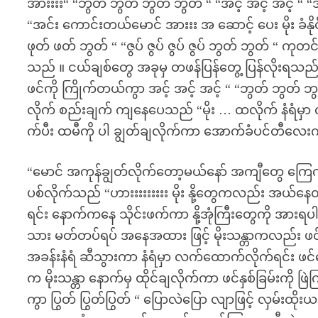
အားးးး“ “ဘွတ် ဘွတ် ဘွတ် ဘွတ် “ “အင့် အင့် အင့် “ “အ 
“အင်း ကောင်းတယ်မောင် အားးး အ ဆောင့် ပေး မိုး ခံနိ
ဖုတ် ဖတ် ဘွတ် “ “ဇွပ် ဇွပ် ဇွပ် ဇွပ် ဘွတ် ဘွတ် “ က
သည် ။ ငယ်ချစ်တွေ အခုမှ တဖန်ပြန်တွေ့ ပြန်လိုးရသည်
ဖင်ကို ကြိုက်တယ်ကွာ အင့် အင့် အင့် “ “ဘွတ် ဘွတ် ဘ
လိုက် စည်းချက် ကျနေပေသည် “မိုး … ထလိုက် နံရံမှာ 
က်ပီး ထမီကို ပါ ချွတ်ချလိုက်ကာ အောက်ခံပင်တီလေ
“မောင် အကုန်ချွတ်လိုက်တော့မယ်နော် အကျီတွေ ကြေကု
ပစ်လိုက်သည် “ဟားးးးးးးးး မိုး နို့တွေကလည်း အယ်နေတာ
ရင်း နောက်ကနေ သိုင်းဖက်ကာ နို့အုံကြီးတွေကို အားရပါ
သား မတ်တပ်ရပ် အနေအထား ဖြင့် မိုးသန္တာကလည်း ဖင်
အခန်းနံရံ ဆီသွားကာ နံရံမှာ လက်ထောက်လိုက်ရင်း ဖင်ကော
က မိုးသန္တာ နောက်မှ ထိုင်ချလိုက်ကာ ဖင်နှစ်ခြမ်းကို 
ကွာ ပြွတ် ပြွတ်ပြွတ် “ ပြောလဲပြော လျာဖြင့် လှမ်း