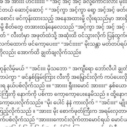
အ အားးး ဟင်းးးးးး “ “အင့် အင့် အင့် ခံလို့ကောင်းလား မိုးးး
ုင်တယ် ဆောင့်ဆောင့် “ “အင့်ကွာ အင့်ကွာ ရော့ အင့်အင့် ဖတ
ုတင်စောင်း ဖင်ကုန်းထားသည့် အနေအထားမို့ လိုးရသည်မှာ အားရ
မို့ စိတ်တွေ တအားထန်နေလေသည် “အင့်ကွာ အင့် အင့် အင့် မိ
ွတ် “ လီးတံမှာ အဖုတ်ထဲသို့ အဆုံးထိ ဝင်သွားလိုက် ပြန်ထွက
လက်ထောက် ဖင်ကော့ပေးးး“ “အင်းးးးး“ မိုးသန္တာ မတ်တပ်ရပ်
းကိုလည်း အောက်ထိ ချွတ်ချလိုက်သည်။
န်လိမ့်မယ် “ “အင်းးး မိုသဘော “ အကျီရော ဘော်လီပါ ချွတ
ပဲကွာ “ ဖင်နှစ်ခြမ်းကြား လီးကို အမြှောင်းလိုက် ကပ်ပေးလိ
းရ နယ်ပစ်လိုက်သည် ။။ “အားးး ရှီးးးမောင် အားးးး“ နှစ်ယေ
ကြီးကို နောက်ကို ပစ်ကာ ကော့ကော့ပေးနေမိသည် ။ ထို့နော
့ပေးလိုက်သည်။ “မိုး ပေါင် နဲနဲ ကားလိုက် “ “အင်းးး“ မျိုး
ဖြဲကြည့်လိုက်သည် ။ “အားးး မိုး စောက်ဖုတ်ကြီးက အရမ်းလှတာ
ထိုးယက်ပစ်လိုက်သည် “အားးးးကောင်းလိုက်တာမောင်ရယ် မောင