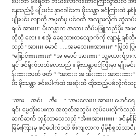
ပေးတာ မခံရတာ ဘယ်လောက်တောင်ကြာသွားပီလဲ အားးး“ “ပ
နေသည်မို့ မျိုးမင်း နှာခေါင်းက မိုးသန္တာ ဖင်ကြားထဲ နစ
မျိုးမင်း လျာကို အဖုတ်မှ ဖင်ဝထိ အလျားလိုက် ဆွဲသ
ရယ် အားးးး“ မိုးသန္တာက အသား သိပ်မဖြူသည်မိုး 
တိုတို လေး ။ စအို ခရေသားတလျောက်ကို လျာနဲ့ ရစ်သ
သည် “အားးးး မောင် …..အမလေးးးးအားးးးး“ “ပြွတ် ပြွတ် 
“ဖြောင်းးးးးးးးးးးး“ “အ မောင် အားးးးးး“ သူ့ယောင်္ကျား
ရင် ဖင်ရိုက်တတ်လေသည် ။ မိုးသန္တာဖင်ကြီးမှာ မျိုးမင်
န်းးးးးးးးးဖတ် ဖတ် “ “အားးးးး အ အီးးးးးးးး အားးးးးးး
ပီး မိုးသန္တာ ဖင်ပေါက်ထဲ အဆုံးထိ ထိုးထည့်ပစ်လိုက်သ
“အား….အင်း….အီး….“ “အမလေးးးး အားးးး မောင်ရေ အာ
ရင်း မွှေထိုးပေးကာ အထုတ်အသွင်း လုပ်ပေးလိုက်သည် “အား
ဆက်ဆက် တုန်လာလေသည် “အီးးးအားးးးးးးး“ ဖင်နှစ်ခြမ
ခြမ်းကြားမှ ဖင်ပေါက်ဝထိ စီးကျလာက ပိုမိုစိုစွ