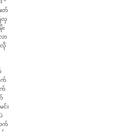
း “
်ဖတ်
ှိလှ
ုး
်လာ
လို
်
ုက်
ာက်
က်
မင်း
ပဲ
်ယက်