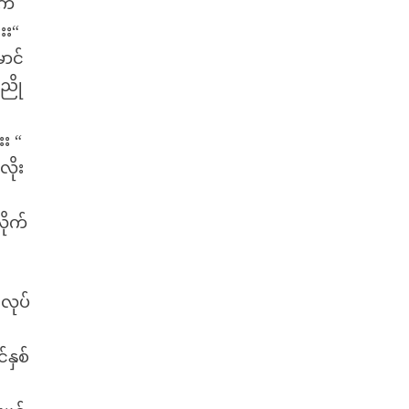
က်
းး“
ောင်
ညို
း
းး “
လိုး
ိုက်
လုပ်
နှစ်