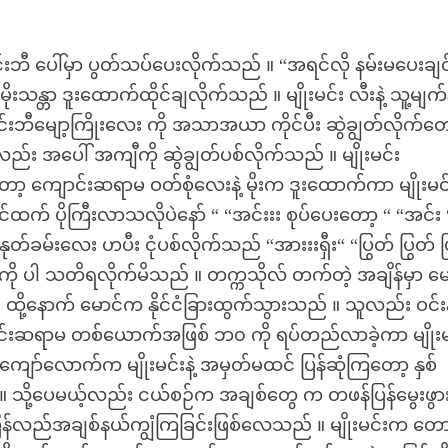
ောင်းဘီ ပေါ်မှာ ပွတ်သပ်ပေးလိုက်သည် ။ “အရင်လို နမ်းမပေးချင
ိုးသန္တာ ဒူးထောက်ထိုင်ချလိုက်သည် ။ မျိုးမင်း လီးနဲ့ သူ့မျက်
မျော့ကြိုးလေး ကို အသာအယာ ကိုင်ပီး ဆွဲချွတ်လိုက်တေ
 အပေါ် အကျီကို ဆွဲချွတ်ပစ်လိုက်သည် ။ မျိုးမင်း
တော့ ကျောင်းဆရာမ ဝတ်စုံလေးနဲ့ မိုးက ဒူးထောက်ကာ မျိုးမင
က် ပိုကြီးလာသလိုပဲနော် “ “အင်းးး စုပ်ပေးတော့ “ “အင်း 
်ခမ်းလေး ဟပီး ငုံပစ်လိုက်သည် “အားးးရှီး“ “ပြွတ် ပြွတ် ပ
ွေကို ပါ သတိရလိုက်မိသည် ။ တက္ကသိုလ် တက်တဲ့ အချိန်မှာ မော
ထို့နောက် မောင်က နိုင်ငံခြားထွက်သွားသည် ။ သူလည်း ဝင်းနိုင
င်းဆရာမ တစ်ယောက်အဖြစ် ဘ၀ ကို ရပ်တည်လာခဲ့ကာ မျိုးမင်
ျော်လောက်က မျိုးမင်းနဲ့ အမှတ်မထင် ပြန်ဆုံကြတော့ နှစ်
 သို့ပေမယ့်လည်း ငယ်စဉ်က အချစ်တွေ က တဖန်ပြန်မွေးဖွ
း ပြန်လည်အချစ်နယ်ကျွံကြခြင်းဖြစ်လေသည် ။ မျိုးမင်းက တော