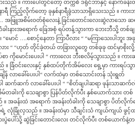
သည် ။ ကားပေါ်တွင်တော့ တက္ကစီ ဒရိုင်ဘာနှင့် နောက်ခန်းတ
ာရီ ကြည့်လိုက်တော့ ခုနှစ်နာရီခွဲသာသာရှိသေးသည် ။ ကား
ါ …. အဖြူအစိမ်းဝတ်စုံလေးနဲ့ ခြင်းတောင်းလေးဆွဲလာသော 
နားအရောက် ခြေအစုံ ရပ်တန့်သွားကာ ဘေးဘီသို့ တစ်ခ
် ။ “မောင် ….စောင့်နေတာ ကြာပီလား “ “မကြာသေးပါဘူး အခ
း “ “ဟုတ် တိုင်ခဲ့တယ် တခြားလူတွေ တစ်ခုခု ထင်မှာစိုးလို့
ပ်စာ ကိုမောင်းပေးပါ “ ကားလေး ဘီးစလိမ့်သွားသည် ။ ကာ
 ခြံဝင်းလေးနှင့် နှစ်ထပ်တိုက်အိမ်လေး ရှေ့မှာ ကားရပ်သွာ
အချိန် လာခေါ်ပေးပါ“ လက်ထဲမှာ တစ်သောင်းတန် သုံးရွတ်
်ပါ ဆက်ဆက် လာခေါ်ပေးပါ “ “စိတ်ချပါဆရာ ဖုန်းသာဆက်လ
မ်တခါးကို သေချာစွာ ပြန်ပိတ်လိုက်ပီး နှစ်ယောက်သား တစ်
အခန်းထဲ အရောက် အခန်းတံခါးကို သေချာစွာ ပိတ်လိုက
 လုံခြုံလှသည် ။ အခန်းထဲမှာ သီချင်းသံ ကျယ်ကျယ် ဖွင့်
ပွဲပေါ်သို့ ဆွဲခြင်းတောင်းလေး တင်လိုက်ပီး တစ်ယောက်နဲ့တ