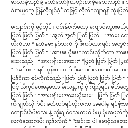
ဆိုလာခဲ့သည်မို့ တော်တော်ကြာစဉ်းစားခဲ့မိသေးသည် ။
ခံစားမှုတွေ ပြန်လိုချင်ခဲ့မိသဖြင့် လိုက်လျောရန် ဆုံးဖ
ကျောင်းကို ခွင့်တိုင် ၊ ဝင်းနိုင်ကိုတော့ ကျောင်းသွာ
ပြွတ် ပြွတ် ပြွတ် “ “အွတ် အွတ် ပြွတ် ပြွတ် “ “အားးး
လိုက်တာ “ နုတ်ခမ်း နှစ်ဘက်ကို ဖိကပ်ထားရင်း အတွင်
ပြွတ် ပြွတ် ပြွတ် “ “အားးးး မိုးးးးကောင်းလိုက်တာ
သေးသည် ။ “အားးးရှီးးးးအားးးး“ “ပြွတ် ပြွတ် ပြွတ် ပြ
“ “အင်းးး အရင်တုန်းကထက် ပိုကောင်းလာတယ် ယောင်္ကျာ
ပြန်ငုံကာ စုပ်လိုက်သည် “ပြွတ် ပြွတ် ပြွတ် ပြွတ် ပြွ
ဖြင့် လီးစုပ်ပေးနေသော မိုးသန္တာကို ငုံကြည့်ရင်း စိတ
ပြွတ် ပြွတ် “ “အားးးရှီးးးးအားးးးမိုးးးးးး“ “ပြွတ် ပြွတ် 
ကို ချွတ်လိုက်ပီး မတ်တပ်ရပ်လိုက်ကာ အပေါ်မှ ရင်ဖုံးအ
ကျောင်းစိမ်းလေး နဲ့ လိုးချင်သေးတယ် ပီးမှ မိုးအဖုတ
လက်ထောက်ပီး ကုန်းလိုက် “ “အင်းးးး ပါ မောင့်သဘေ