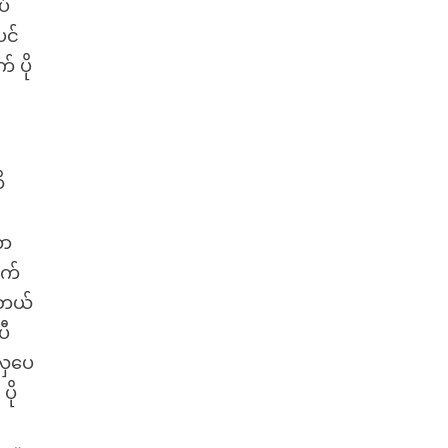
ပ်
ပင်
 ပို
ိ
်
တာ
လက်
းတယ်
ပီ
ာလှပေ
ပို