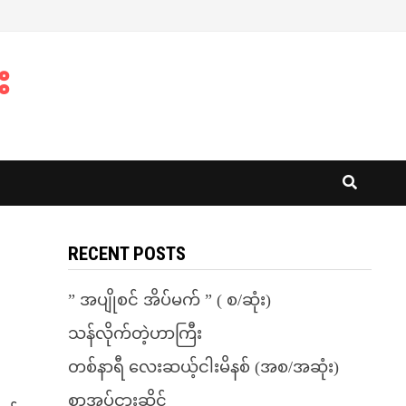
း
RECENT POSTS
” အပျိုစင် အိပ်မက် ” ( စ/ဆုံး)
သန်လိုက်တဲ့ဟာကြီး
တစ်နာရီ လေးဆယ့်ငါးမိနစ် (အစ/အဆုံး)
စာအုပ်ငှားဆိုင်