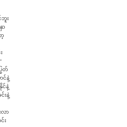
်ဘူး
နှာ
ာ့
်း
“
ြွတ်
င်နဲ့
်နဲ့
းနဲ့
ားလာ
င်း