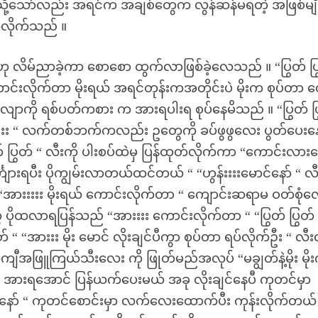
 သို့သော်လည်း အရင်က အချစ်တွေက လွန်ဆန်မရတဲ့ အဖြစ်မျိ
ြတ်လိုက်သည် ။
းမည်ဟု လိမ်ညာခဲ့ကာ စောစော ထွက်လာဖြစ်ခဲ့လေသည် ။ “ပြွတ် ပ
 ကောင်းလိုက်တာ မိုးရယ် အရင်တုန်းကအတိုင်းပဲ မိုးက စုပ်တာ 
းလျာကို ရစ်ပတ်ကစား က အားရပါးရ စုပ်နေမိသည် ။ “ပြွတ် ပ
 အားးးးး “ လက်တစ်ဘက်ကလည်း ဥတွေကို ခပ်ဖွဖွလေး ပွတ်ပေးန
ွတ် ပြွတ် “ လီးကို ပါးစပ်ထဲမှ ပြန်ထုတ်လိုက်ကာ “ကောင်းလား
းရပီး ပိုကျွမ်းလာတယ်ထင်တယ် “ “ဟွန်းးးးမောင်နော် “ လီ
တ် “ “အားးးးး မိုးရယ် ကောင်းလိုက်တာ “ ကျောင်းဆရာမ ဝတ်စုံ
်တွေ ပိုထလာရပြန်သည် “အားးးး ကောင်းလိုက်တာ “ “ပြွတ် ပြွတ်
ပြွတ် “ “အားးး မိုး မောင် လိုးချင်ပီကွာ စုပ်တာ ရပ်လိုက်ဦး “ လီ
ကျီအဖြူကြယ်သီးလေး ကို ဖြုတ်မည်အလုပ် “မချွတ်နဲ့မိုး မိုးက
်ကို အားရအောင် ပြန်ယက်ပေးမယ် အခု လိုးချင်နေပီ ကုတင်မှာ
ာနော် “ ကုတင်စောင်းမှာ လက်လေးထောက်ပီး ကုန်းလိုက်တယ်