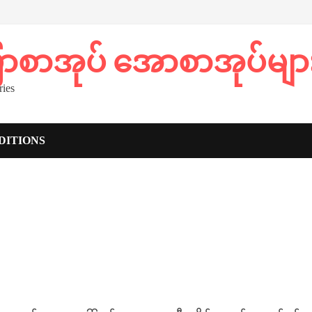
ပြာစာအုပ် အောစာအုပ်မျာ
ies
DITIONS