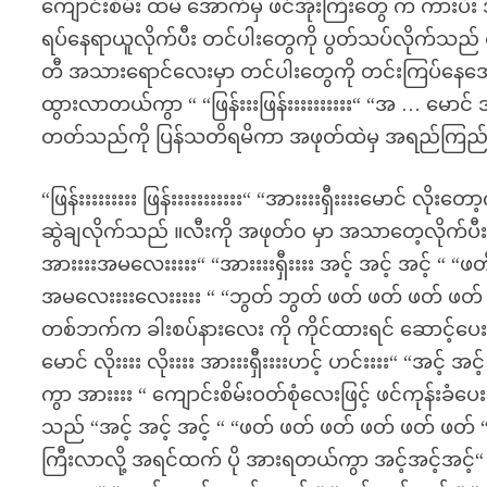
ကျောင်းစိမ်း ထမီ အောက်မှ ဖင်အိုးကြီးတွေ က ကားပီး
ရပ်နေရာယူလိုက်ပီး တင်ပါးတွေကို ပွတ်သပ်လိုက်သည
တီ အသားရောင်လေးမှာ တင်ပါးတွေကို တင်းကြပ်နေအော
ထွားလာတယ်ကွာ “ “ဖြန်းးးဖြန်းးးးးးးးးး“ “အ … မောင်
တတ်သည်ကို ပြန်သတိရမိကာ အဖုတ်ထဲမှ အရည်ကြည်မျာ
“ဖြန်းးးးးးးးး ဖြန်းးးးးးးးးးး“ “အားးးးရှီးးးးမောင် လို
ဆွဲချလိုက်သည် ။လီးကို အဖုတ်၀ မှာ အသာတေ့လိုက်ပီး 
အားးးးအမလေးးးးး“ “အားးးးရှီးးးး အင့် အင့် အင့် “ 
အမလေးးးးလေးးးးး “ “ဘွတ် ဘွတ် ဖတ် ဖတ် ဖတ် ဖတ် 
တစ်ဘက်က ခါးစပ်နားလေး ကို ကိုင်ထားရင် ဆောင့်ပေ
မောင် လိုးးးး လိုးးးး အားးးရှီးးးးဟင့် ဟင်းးးး“ “အင့် 
ကွာ အားးးး “ ကျောင်းစိမ်းဝတ်စုံလေးဖြင့် ဖင်ကုန်းခံပ
သည် “အင့် အင့် အင့် “ “ဖတ် ဖတ် ဖတ် ဖတ် ဖတ် ဖတ် “ 
ကြီးလာလို့ အရင်ထက် ပို အားရတယ်ကွာ အင့်အင့်အင့်“