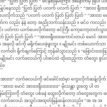
ြွတ် ပြွတ် ပြွတ် “ ဖင်နှစ်ခြမ်းကြား အနောက်မှ ဖြဲပီး ယ
်မြုပ်နေသည် “ပြွတ် ပြွတ် ပလက် ပလက် ပြွတ် “ “အားးး ရှီးးးးး
ပ်ပေးလိုက်သည် “ပလက် ပလက် ပြတ် ပြတ် ပြတ် “ “အားးးး မ
အဖုတ်က လည်း နဲနဲ တော့ အညိုဘက်သန်းသည် ။ ဖင်၀ ကလည်း 
ိုင်း ပတ်ကာ ယက်ပေးလိုက်တော့ ဖင်ကြီး ကော့ကော့တတ်သွာ
ပြွတ် ပြွတ် ပြွတ် “ “အားးးရှီးးးးးးကောင်းတယ် မောင် အားး
က အခုလို ဖင်ကို မရိုက်ပေးခဲ့ဖူးဘူး ။ မျိုးမင်း တစ်ယောက်သာ 
း လက်ဝါး ရိုက်ချက်ကြောင့် တုန်ခါသွားသည် ။ “ဖြောင်းးးးးးဖြ
းး“ မျိုးမင်း လက်ခလယ်ကို ပါးစပ်ထဲ ထိုးထည့်ကာ တံတွေး စွပ်လ
ည်။
းးးး“ လက်ခလယ်ကို ဖင်ခေါင်းထဲမှာ ကွေးလိုက်ဆန့်လိုက် 
းး မောင် အားးးးရှီးးးးးးးးးးးး“ မိုးသန္တာ ဒူးတွေ ပါ တ
်းကြားကို တံတွေး ပစ်ခနဲ ထွေးလိုက်တော့ တံတွေးတွေက ဖင်
တ်လာပီး လက်ခလယ် အသွင်းအထုတ်မြန်ဆန်လာသည်။ “အ အ အ